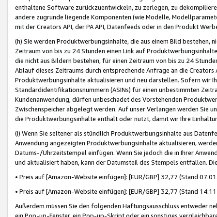
enthaltene Software zurückzuentwickeln, zu zerlegen, zu dekompilier
andere zugrunde liegende Komponenten (wie Modelle, Modellparameter
mit der Creators API, der PA API, Datenfeeds oder in den Produkt Werb
(h) Sie werden Produktwerbungsinhalte, die aus einem Bild bestehen, ni
Zeitraum von bis zu 24 Stunden einen Link auf Produktwerbungsinhalte
die nicht aus Bildern bestehen, für einen Zeitraum von bis zu 24 Stund
Ablauf dieses Zeitraums durch entsprechende Anfrage an die Creators 
Produktwerbungsinhalte aktualisieren und neu darstellen. Sofern wir Ih
Standardidentifikationsnummern (ASINs) für einen unbestimmten Zeitra
Kundenanwendung, dürfen unbeschadet des Vorstehenden Produktwerbu
Zwischenspeicher abgelegt werden. Auf unser Verlangen werden Sie un
die Produktwerbungsinhalte enthält oder nutzt, damit wir Ihre Einhalt
(i) Wenn Sie seltener als stündlich Produktwerbungsinhalte aus Datenfe
Anwendung angezeigten Produktwerbungsinhalte aktualisieren, werden 
Datums-/Uhrzeitstempel einfügen. Wenn Sie jedoch die in Ihrer Anwe
und aktualisiert haben, kann der Datumsteil des Stempels entfallen. Dies
• Preis auf [Amazon-Website einfügen]: [EUR/GBP] 32,77 (Stand 07.01.
• Preis auf [Amazon-Website einfügen]: [EUR/GBP] 32,77 (Stand 14:11 
Außerdem müssen Sie den folgenden Haftungsausschluss entweder neb
ein Pop-up-Fenster, ein Pop-up-Skript oder ein sonstiges vergleichba