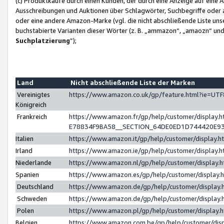
(c) Produktkäufe durch einen Kunden, der durch eine Anzeige auf eine 
Ausschreibungen und Auktionen über Schlagwörter, Suchbegriffe oder 
oder eine andere Amazon-Marke (vgl. die nicht abschließende Liste un
buchstabierte Varianten dieser Wörter (z. B. „ammazon“, „amaozn“ und „
Suchplatzierung
”);
Land
Nicht abschließende Liste der Marken
Vereinigtes
https://www.amazon.co.uk/gp/feature.html?ie=U
Königreich
Frankreich
https://www.amazon.fr/gp/help/customer/displa
E78834F9BA58__SECTION_64DE0ED1D744420E9
Italien
https://www.amazon.it/gp/help/customer/display
Irland
https://www.amazon.ie/gp/help/customer/displa
Niederlande
https://www.amazon.nl/gp/help/customer/display
Spanien
https://www.amazon.es/gp/help/customer/display
Deutschland
https://www.amazon.de/gp/help/customer/displa
Schweden
https://www.amazon.de/gp/help/customer/displa
Polen
https://www.amazon.pl/gp/help/customer/display
Belgien
https://www.amazon.com.be/gp/help/customer/d