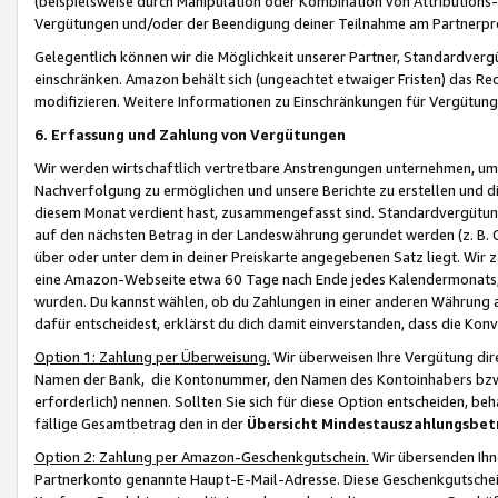
(beispielsweise durch Manipulation oder Kombination von Attributions-
Vergütungen und/oder der Beendigung deiner Teilnahme am Partnerp
Gelegentlich können wir die Möglichkeit unserer Partner, Standardv
einschränken. Amazon behält sich (ungeachtet etwaiger Fristen) das Re
modifizieren. Weitere Informationen zu Einschränkungen für Vergütung
6. Erfassung und Zahlung von Vergütungen
Wir werden wirtschaftlich vertretbare Anstrengungen unternehmen, um 
Nachverfolgung zu ermöglichen und unsere Berichte zu erstellen und di
diesem Monat verdient hast, zusammengefasst sind. Standardvergütung
auf den nächsten Betrag in der Landeswährung gerundet werden (z. B. C
über oder unter dem in deiner Preiskarte angegebenen Satz liegt. Wir
eine Amazon-Webseite etwa 60 Tage nach Ende jedes Kalendermonats, i
wurden. Du kannst wählen, ob du Zahlungen in einer anderen Währung
dafür entscheidest, erklärst du dich damit einverstanden, dass die K
Option 1: Zahlung per Überweisung.
Wir überweisen Ihre Vergütung dir
Namen der Bank, die Kontonummer, den Namen des Kontoinhabers bzw. a
erforderlich) nennen. Sollten Sie sich für diese Option entscheiden, be
fällige Gesamtbetrag den in der
Übersicht Mindestauszahlungsbet
Option 2: Zahlung per Amazon-Geschenkgutschein.
Wir übersenden Ihne
Partnerkonto genannte Haupt-E-Mail-Adresse. Diese Geschenkgutschei