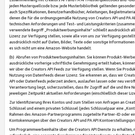
jeden Musterquellcode bzw. jede Musterbibliothek geltenden gesonder
auch Spezifikationen, Benutzerhandbücher, Anleitungen, Begleitmaterial
denen die für die ordnungsgemäße Nutzung von Creators API und PA A
technischen Anforderungen und Test- und Leistungskriterien (zusammen
verwendete Begriff „Produktwerbungsinhalte“ schließt ausdrücklich al
Lizenz zur Verfügung stellen, sowie alle von uns zur Verfügung gestel
ausdrücklich nicht auf Daten, Bilder, Texte oder sonstige Informatione
es sich nicht um eine Amazon-Website handelt.
(b) Abrufen von Produktwerbungsinhalten. Sie können Produkt-Werbein
ausdrückliche vorherige schriftliche Genehmigung erteilt haben, könn
wir über die Creators API Feeds zur Verfügung stellen. Wenn Sie Produk
Nutzung von Datenfeeds dieser Lizenz. Sie erkennen an, dass wir Creat
API oder Datenfeeds jederzeit ändern, auslaufen lassen oder neu veröffe
Verantwortung liegt, sicherzustellen, dass Ihr Zugriff auf die und Ihr
jeweiligen Zeitpunkt aktuellen Anforderungen (einschließlich dieser Liz
Zur Identifizierung Ihres Kontos und zum Stellen von Anfragen an Crea
Schlüssel und einem privaten Schlüssel (jedes Schlüsselpaar eine „Kon
Rahmen des Amazon-Partnerprogramms zugeteilte Partner-ID oder ein
Kontokennungen über den Creators API und PA API Kontoerstellungspro
Um Programmwerbeinhalte über die Creators API Dienste zu erhalten, m