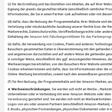
(c) für die Erstellung und das Einstellen von Inhalten, die auf Ihrer We
Eignung der jeweils dargestellten Inhalte (einschließlich sämtlicher 
Informationen, die Sie in einen Partner-Link aufnehmen oder mit diese
(d) dafür, dass die Nutzung der Programminhalte, Ihrer Website und des 
Verletzung oder missbräuchliche Ausübung unserer Rechte bzw. der Recht
Markenrechte, Datenschutzrechte, Veröffentlichungsrechte oder anderer
Einhaltung der
Amazon Anti-Fälschungsrichtlinien für das Partnerpro
(e) dafür, die Verwendung von Cookies, Pixeln und anderen Technologien
Besuchern gesammelten Daten in Übereinstimmung mit den geltenden Ge
und angemessen darzustellen und auf andere Weise die geltenden geset
in sonstiger Weise, einschließlich des ggf. anzuzeigenden Hinweises, d
Werbeanzeigen bereitstellen, von den Besuchern Ihrer Website unmitte
Cookies erkennen können und dafür, dass Sie Informationen über die v
Online-Werbung bereitstellen, soweit nach den anwendbaren gesetzlic
(f) für Ihre Nutzung, der Programminhalte und der Amazon-Marken, u
4. Werbeeinschränkungen.
Sie werden sich nicht an Werbe-, Market
Unternehmen oder in Verbindung mit einer Amazon-Website oder dem Pa
Vereinbarung
gestattet sind. Sie werden sich nicht an Werbeaktivitäten
Logos von uns oder unseren Partnern (einschließlich Amazon-Marken), 
E-Books, physischen Postsendungen, physischen Dokumenten oder in 