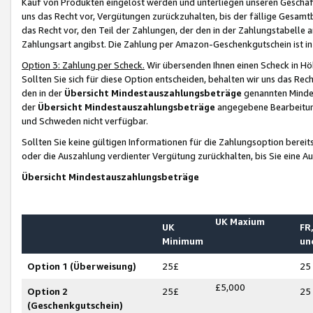
Kauf von Produkten eingelöst werden und unterliegen unseren Geschäf
uns das Recht vor, Vergütungen zurückzuhalten, bis der fällige Gesamt
das Recht vor, den Teil der Zahlungen, der den in der Zahlungstabelle 
Zahlungsart angibst. Die Zahlung per Amazon-Geschenkgutschein ist in
Option 3: Zahlung per Scheck.
Wir übersenden Ihnen einen Scheck in Höh
Sollten Sie sich für diese Option entscheiden, behalten wir uns das Rec
den in der
Übersicht Mindestauszahlungsbeträge
genannten Mindest
der
Übersicht Mindestauszahlungsbeträge
angegebene Bearbeitung
und Schweden nicht verfügbar.
Sollten Sie keine gültigen Informationen für die Zahlungsoption bereit
oder die Auszahlung verdienter Vergütung zurückhalten, bis Sie eine A
Übersicht Mindestauszahlungsbeträge
UK Maxium
UK
FR,
Minimum
un
Option 1 (Überweisung)
25£
25
£5,000
Option 2
25£
25
(Geschenkgutschein)