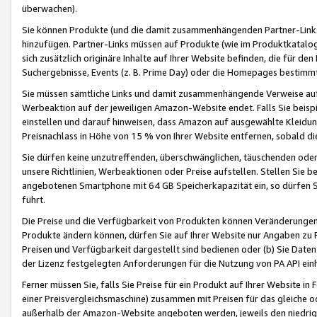
überwachen).
Sie können Produkte (und die damit zusammenhängenden Partner-Links)
hinzufügen. Partner-Links müssen auf Produkte (wie im Produktkatalog de
sich zusätzlich originäre Inhalte auf Ihrer Website befinden, die für 
Suchergebnisse, Events (z. B. Prime Day) oder die Homepages bestimmte
Sie müssen sämtliche Links und damit zusammenhängende Verweise auf z
Werbeaktion auf der jeweiligen Amazon-Website endet. Falls Sie beisp
einstellen und darauf hinweisen, dass Amazon auf ausgewählte Kleidun
Preisnachlass in Höhe von 15 % von Ihrer Website entfernen, sobald di
Sie dürfen keine unzutreffenden, überschwänglichen, täuschenden od
unsere Richtlinien, Werbeaktionen oder Preise aufstellen. Stellen Sie 
angebotenen Smartphone mit 64 GB Speicherkapazität ein, so dürfen S
führt.
Die Preise und die Verfügbarkeit von Produkten können Veränderungen 
Produkte ändern können, dürfen Sie auf Ihrer Website nur Angaben zu P
Preisen und Verfügbarkeit dargestellt sind bedienen oder (b) Sie Daten
der Lizenz festgelegten Anforderungen für die Nutzung von PA API einh
Ferner müssen Sie, falls Sie Preise für ein Produkt auf Ihrer Website in 
einer Preisvergleichsmaschine) zusammen mit Preisen für das gleiche o
außerhalb der Amazon-Website angeboten werden, jeweils den niedrigst