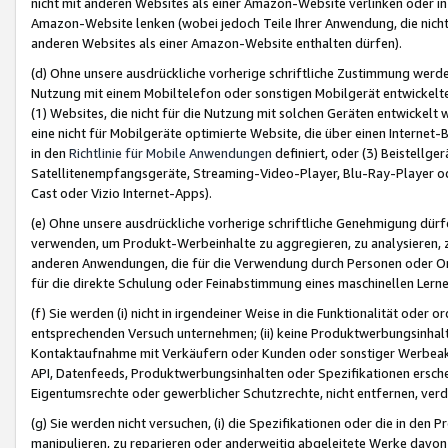
nicht mit anderen Websites als einer Amazon-Website verlinken oder i
Amazon-Website lenken (wobei jedoch Teile Ihrer Anwendung, die nich
anderen Websites als einer Amazon-Website enthalten dürfen).
(d) Ohne unsere ausdrückliche vorherige schriftliche Zustimmung werd
Nutzung mit einem Mobiltelefon oder sonstigen Mobilgerät entwickelt
(1) Websites, die nicht für die Nutzung mit solchen Geräten entwickelt
eine nicht für Mobilgeräte optimierte Website, die über einen Interne
in den
Richtlinie für Mobile Anwendungen
definiert, oder (3) Beistellge
Satellitenempfangsgeräte, Streaming-Video-Player, Blu-Ray-Player ode
Cast oder Vizio Internet-Apps).
(e) Ohne unsere ausdrückliche vorherige schriftliche Genehmigung dürfe
verwenden, um Produkt-Werbeinhalte zu aggregieren, zu analysieren, 
anderen Anwendungen, die für die Verwendung durch Personen oder Or
für die direkte Schulung oder Feinabstimmung eines maschinellen Lern
(f) Sie werden (i) nicht in irgendeiner Weise in die Funktionalität ode
entsprechenden Versuch unternehmen; (ii) keine Produktwerbungsinha
Kontaktaufnahme mit Verkäufern oder Kunden oder sonstiger Werbeaktiv
API, Datenfeeds, Produktwerbungsinhalten oder Spezifikationen erschei
Eigentumsrechte oder gewerblicher Schutzrechte, nicht entfernen, verd
(g) Sie werden nicht versuchen, (i) die Spezifikationen oder die in de
manipulieren, zu reparieren oder anderweitig abgeleitete Werke davon z