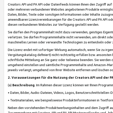
Creators API und PA API oder Datenfeeds können Ihnen den Zugriff auf D
oder mehreren verbundenen Websites angebotenen Produkte ermögliche
Daten, Bilder, Texte oder sonstigen Informationen oder Inhalte zuzugre
anwendbaren Lizenzvereinbarungen für die Creators API und PA API od
diesen verbundenen Websites zur Verfügung gestellt werden.
Sie dürfen den Programminhalt nicht dazu verwenden, geistiges Eigent
verletzen. Sie dürfen Programminhalte nicht verwenden, um direkt ode
maschinelles Lernen oder verwandte Technologien zu entwickeln oder zu
Die Lizenz endet mit sofortiger Wirkung automatisch, wenn Sie zu irg
Vergütungskatalog definiert) nicht rechtzeitig erfüllen bzw. ansonsten
schriftliche Mitteilung an Sie ganz oder teilweise beenden. Sie werden
umgehend einstellen und sämtliche Programminhalte und Amazon-Marke
jeweils verlangt, umgehend von Ihrer Website entfernen und löschen od
2. Voraussetzungen für die Nutzung der Creators API und der P
(a)
Beschreibung
. Im Rahmen dieser Lizenz können wir Ihnen Programmi
• Daten, Bilder, Audio-Dateien, Videos, Logos, Benutzerschnittstellen-
• Textmaterialien, wie beispielsweise Produktinformationen in Textfor
Neben den vorstehenden Produktwerbungsinhalten und dem Zugriff auf 
Zusammenhang mit Creators API und PA API Musterquellcodes und -bibli