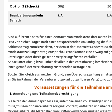
Option 3 (Scheck)
50£
50
Bearbeitungsgebühr
k.A.
k.A
Scheck
Sind auf Ihrem Konto für einen Zeitraum von mindestens drei Jahren kein
Frist von sieben Tagen nach einer entsprechenden Ankündigung die für
Schlussbetrag zurückzuhalten, der dem in der Übersicht Mindestausz
Mindestauszahlungsbetrag entspricht. Ferner können eine etwaig aufg
unterliegen oder durch geltende Verjährungsfristen verfallen.
An Sie unter Abzug bzw. Einbehalt aller in der Vereinbarung beschrieb
Ihnen gemäß der Vereinbarung zustehenden Beträge dar.
Sollten Sie, gleich aus welchem Grund, eine Überschusszahlung erhalte
an Sie im Rahmen der Vereinbarung zukünftig zahlbaren Vergütung zu 
Voraussetzungen für die Teilnahme a
1. Anmeldung und Teilnahmeberechtigung
Sie leiten den Anmeldeprozess ein, indem Sie einen vollständigen und 
muss/müssen originäre Inhalte (original content) enthalten und über d
Originalinhalte, die Materialien von Dritten verwenden, müssen wese