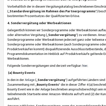
Vorbehaltlich der in diesem Vergütungskatalog beschriebenen Einschr
(„
Standardvergütung im Rahmen des Partnerprogramms
“) besc
bestimmten Prozentsatzes der Qualifizierten Erlöse.
4. Sondervergütung oder Werbeaktionen
Gelegentlich können wir Sonderprogramme oder Werbeaktionen auflegen,
oder alternative Vergütung („
Sondervergütung
”) zu verdienen. Amazo
Sonderprogramme oder Werbeaktionen jederzeit ganz oder teilweise einz
Sonderprogramme oder Werbeaktionen (auch Sonderprogramme oder We
Produktverkäufen kommt) disqualifizierende Ausschlusstatbestände, di
Programmdokumentation im Hinblick auf Produktverkäufe geltende E
Werbeaktionen.
Folgende Sondervergütungen sind derzeit verfügbar:
hier
.
(a) Bounty Events
In den in der
Anlage
(„
Sondervergütung
“) aufgeführten Ländern sind
Zusammenhang mit „
Bounty Events
“ die in dieser Ziffer 4 (a) besch
Bounty Event wie in der Anlage beschrieben anspruchsberechtigt sein mu
teilnehmende Startseite einer Amazon-Website aufruft und (2) der Kun
ausführt.
Amazon zahlt keine Sondervergütung, wenn das zugrundeliegende Boun