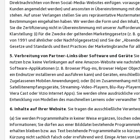
Direktnachrichten von Ihren Social-Media-Websites einfügen. vorausg
Kunden angemeldet werden) und ansonsten in Übereinstimmung mit der
stehen. Auf unser Verlangen stellen Sie uns repräsentative Mustermater
Bestimmungen eingehalten haben. Wir werden die Form und den Inhalt, di
Sie die Zertifizierung nicht in Übereinstimmung mit unserer Aufforderu
Klarstellung: (i) Für die Zwecke der geltenden Marketinggesetze (z. 
von 1991 und ähnlicher oder Nachfolgegesetze) sind Sie der „Absender“ j
Gesetze und Standards und Best Practices der Marketingbranche für 
5. Verbreitung von Partner-Links über Software und Geräte
Sie
nutzen bzw. keine Verlinkungen auf eine Amazon-Website wie nachsteh
Software-Applikationen (z. B. Browser Plug-ins, Browser Helper Objec
ein Endnutzer installieren und ausführen kann) und Geräten, einschlie
Zugelassenen Mobilen Anwendungen); oder (b) im Zusammenhang mit bzw.
Satellitenempfangsgeräte, Streaming-Video-Playern, Blu-Ray-Playern 
Viera Cast oder Vizio Internet Apps). Sie werden ohne ausdrückliche v
Entwicklung von Modellen des maschinellen Lernens oder verwandter 
6. Inhalte auf Ihrer Website
. Sie tragen die ausschließliche Verantwo
(a) Sie werden Programminhalte in keiner Weise ergänzen, löschen oder
Informationen; Sie dürfen aus einer Bilddatei bestehende Programminhal
erhalten bleiben bzw. aus Text bestehende Programminhalte so kürzen, 
Kürzung nicht sachlich falsch oder irreführend wird. Einige Arten von L