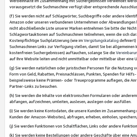
Werbeinhalte im Zusammenhang mit Suchergebnissen verwendet werden,
vorausgesetzt die Suchmaschine verfügt über entsprechende Ausschlu
(f) Sie werden nicht auf Schlagwörter, Suchbegriffe oder andere Ident
Amazon oder unseren verbundenen Unternehmen oder Abwandlungen bzw
nicht abschließende Liste unserer Marken entnehmen Sie bitte der Nich
Schlagwortauktionen auf Suchmaschinen teilnehmen, wenn die sich da
Kostenpflichtige Suchplatzierung (wie im
Vergütungskatalog
definiert
Suchmaschinen Links zur Verfügung stellen, damit Sie bei allgemeinen I
kostenfreien Suchergebnissen) auftauchen, solange Sie die
Vereinbaru
auf Ihre Website leiten und nicht unmittelbar oder mittelbar über eine
(g) Sie werden natürlichen oder juristischen Personen für die Nutzung 
Form von Geld, Rabatten, Preisnachlässen, Punkten, Spenden für Hilfs
beispielsweise keine Prämien- oder Treueprogramme auflegen, die Anrei
Partner-Links zu besuchen.
(h) Sie werden die Inhalte von elektronischen Formularen oder anderem M
abfangen, aufzeichnen, umleiten, auslesen, auslegen oder ausfüllen.
(i) Sie werden keine Kontodaten, die unsere Kunden im Zusammenhang 
Kunden der Amazon-Websites), abfragen, erheben, einholen, speichern,
(j) Sie werden Funktionen von Schaltflächen, Links oder andere Funkti
(k) Sie werden keine Bestellungen oder andere Geschäfte über eine Ama