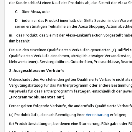
der Kunde schließt einen Kauf des Produkts ab, das Sie mit der Alexa 
C. über Alexa, oder
D. indem er das Produkt innerhalb der Skills Session in den Waren
seiner erstmaligen Teilnahme an der Alexa Shopping Action abschlie
iii. das Produkt, das Sie mit der Alexa-Einkaufsaktion vorgestellt ha
ihm bezahlt.
Die aus den einzelnen Qualifizierten Verkäufen generierten „
Qualifizi
Qualifizierten Verkäufe einnehmen, abzüglich etwaiger Versandkosten
Mehrwertsteuer), Servicegebühren, Gutschriften, Preisnachlässe, Bear
2. Ausgeschlossene Verkäufe
Unbeschadet des Vorstehenden gelten Qualifizierte Verkäufe nicht als
Vergütungskatalog für das Partnerprogramm oder andere Bestimmungen,
wir jeweils für das Partnerprogramm festlegen, einschließlich der jewe
„
Programmdokumentation
“).
Ferner gelten folgende Verkäufe, die andernfalls Qualifizierte Verkä
(a) Produktkäufe, die nach Beendigung Ihrer
Vereinbarung
erfolgen;
(b) Produktbestellungen, bei denen eine Stornierung, Rückgabe oder R