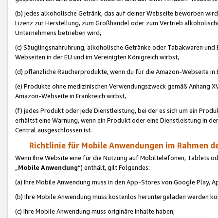
(b) jedes alkoholische Getränk, das auf deiner Webseite beworben wird
Lizenz zur Herstellung, zum Großhandel oder zum Vertrieb alkoholisch
Unternehmens betrieben wird,
(c) Säuglingsnahruhrung, alkoholische Getränke oder Tabakwaren und E
Webseiten in der EU und im Vereinigten Königreich wirbst,
(d) pflanzliche Raucherprodukte, wenn du für die Amazon-Webseite in B
(e) Produkte ohne medizinischen Verwendungszweck gemäß Anhang XVI 
Amazon-Webseite in Frankreich wirbst,
(f) jedes Produkt oder jede Dienstleistung, bei der es sich um ein Prod
erhältst eine Warnung, wenn ein Produkt oder eine Dienstleistung in de
Central ausgeschlossen ist.
Richtlinie für Mobile Anwendungen im Rahmen de
Wenn Ihre Website eine für die Nutzung auf Mobiltelefonen, Tablets 
„
Mobile Anwendung
“) enthält, gilt Folgendes:
(a) Ihre Mobile Anwendung muss in den App-Stores von Google Play, A
(b) Ihre Mobile Anwendung muss kostenlos heruntergeladen werden könn
(c) Ihre Mobile Anwendung muss originäre Inhalte haben,