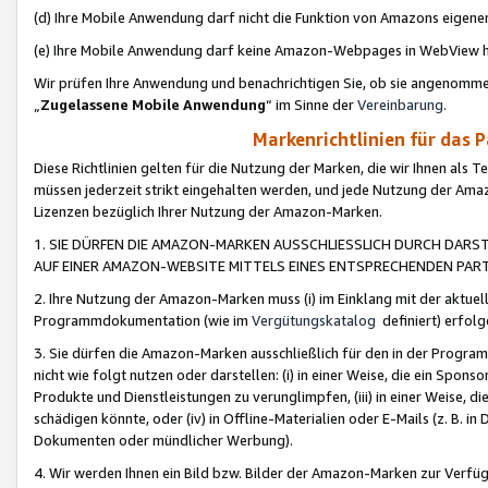
(d) Ihre Mobile Anwendung darf nicht die Funktion von Amazons eige
(e) Ihre Mobile Anwendung darf keine Amazon-Webpages in WebView 
Wir prüfen Ihre Anwendung und benachrichtigen Sie, ob sie angenomm
„
Zugelassene Mobile Anwendung
“ im Sinne der
Vereinbarung
.
Markenrichtlinien für das 
Diese Richtlinien gelten für die Nutzung der Marken, die wir Ihnen als 
müssen jederzeit strikt eingehalten werden, und jede Nutzung der Ama
Lizenzen bezüglich Ihrer Nutzung der Amazon-Marken.
1. SIE DÜRFEN DIE AMAZON-MARKEN AUSSCHLIESSLICH DURCH DARS
AUF EINER AMAZON-WEBSITE MITTELS EINES ENTSPRECHENDEN PART
2. Ihre Nutzung der Amazon-Marken muss (i) im Einklang mit der aktuells
Programmdokumentation (wie im
Vergütungskatalog
definiert) erfolg
3. Sie dürfen die Amazon-Marken ausschließlich für den in der Progr
nicht wie folgt nutzen oder darstellen: (i) in einer Weise, die ein Spo
Produkte und Dienstleistungen zu verunglimpfen, (iii) in einer Weise
schädigen könnte, oder (iv) in Offline-Materialien oder E-Mails (z. B.
Dokumenten oder mündlicher Werbung).
4. Wir werden Ihnen ein Bild bzw. Bilder der Amazon-Marken zur Verfüg