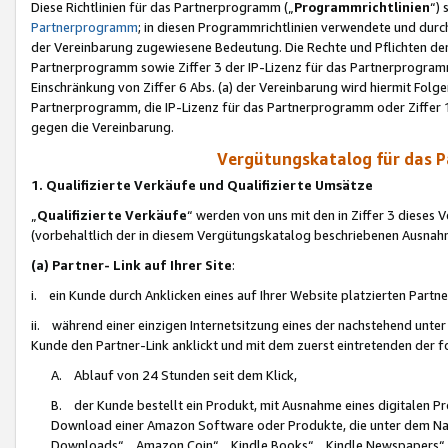
Diese Richtlinien für das Partnerprogramm („
Programmrichtlinien
“)
Partnerprogramm
; in diesen Programmrichtlinien verwendete und durch
der Vereinbarung zugewiesene Bedeutung. Die Rechte und Pflichten de
Partnerprogramm sowie Ziffer 3 der IP-Lizenz für das Partnerprogram
Einschränkung von Ziffer 6 Abs. (a) der Vereinbarung wird hiermit Fol
Partnerprogramm, die IP-Lizenz für das Partnerprogramm oder Ziffer 1
gegen die Vereinbarung.
Vergütungskatalog für das 
1. Qualifizierte Verkäufe und Qualifizierte Umsätze
„
Qualifizierte Verkäufe
“ werden von uns mit den in Ziffer 3 diese
(vorbehaltlich der in diesem Vergütungskatalog beschriebenen Ausnah
(a) Partner- Link auf Ihrer Site
:
i. ein Kunde durch Anklicken eines auf Ihrer Website platzierten Part
ii. während einer einzigen Internetsitzung eines der nachstehend unter (i)
Kunde den Partner-Link anklickt und mit dem zuerst eintretenden der f
A. Ablauf von 24 Stunden seit dem Klick,
B. der Kunde bestellt ein Produkt, mit Ausnahme eines digitalen P
Download einer Amazon Software oder Produkte, die unter dem N
Downloads“, „Amazon Coin“, „Kindle Books“, „Kindle Newspapers“, „