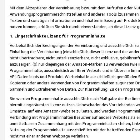
Mit dem Akzeptieren der Vereinbarung bzw. mit dem Aufrufen oder Nutz
Anwendungsprogrammierschnittstellen und anderer Tools (zusammen die
Texten und sonstigen Informationen und Inhalten in Bezug auf Produkte
nutzen können, erklären Sie sich damit einverstanden, an diese Lizenz 
1. Eingeschränkte Lizenz für Programminhalte
Vorbehaltlich der Bedingungen der Vereinbarung und ausschließlich z
Einhaltung der Vereinbarung (einschließlich dieser Lizenz und der ande
nicht übertragbare, nicht unterlizenzierbare, nicht exklusive, gebühren
anzuzeigen; (b) nur diejenigen der Amazon-Marken zu verwenden (wie in 
Programminhalte, ausschließlich auf Ihrer Website und in Übereinstimmu
API, Datenfeeds und Produkt-Werbeinhalte ausschließlich gemäß den Spe
Kopieren oder andere Verwenden von Programminhalten zugunsten Dri
Sammeln und Extrahieren von Daten. Zur Klarstellung: Zu den Program
Sie werden Programminhalte ausschließlich nach Maßgabe der Besti
hiermit eingeräumten Lizenz nutzen. Unbeschadet des Vorstehenden we
Umsätze auf eine Amazon-Website zu leiten, und werden Programminhal
Verbindung mit Programminhalten Besucher auf andere Websites als ein
unmittelbarem Zusammenhang mit den Programminhalten stehen, Links z
Nutzung der Programminhalte ausschließlich mit der betreffenden Pr
nicht mit einer anderen Webpage verlinken.