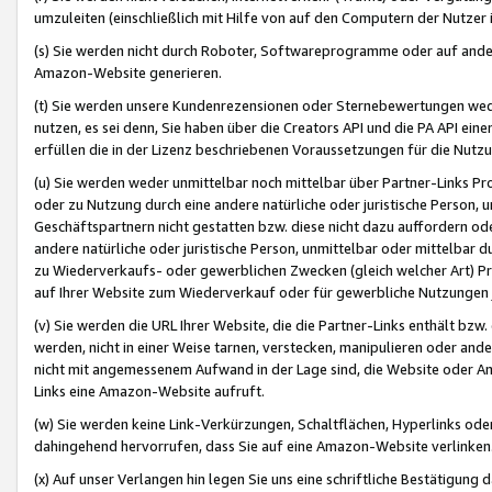
umzuleiten (einschließlich mit Hilfe von auf den Computern der Nutzer i
(s) Sie werden nicht durch Roboter, Softwareprogramme oder auf andere
Amazon-Website generieren.
(t) Sie werden unsere Kundenrezensionen oder Sternebewertungen wed
nutzen, es sei denn, Sie haben über die Creators API und die PA API e
erfüllen die in der Lizenz beschriebenen Voraussetzungen für die Nutzu
(u) Sie werden weder unmittelbar noch mittelbar über Partner-Links P
oder zu Nutzung durch eine andere natürliche oder juristische Person,
Geschäftspartnern nicht gestatten bzw. diese nicht dazu auffordern od
andere natürliche oder juristische Person, unmittelbar oder mittelbar
zu Wiederverkaufs- oder gewerblichen Zwecken (gleich welcher Art) 
auf Ihrer Website zum Wiederverkauf oder für gewerbliche Nutzungen 
(v) Sie werden die URL Ihrer Website, die die Partner-Links enthält b
werden, nicht in einer Weise tarnen, verstecken, manipulieren oder and
nicht mit angemessenem Aufwand in der Lage sind, die Website oder A
Links eine Amazon-Website aufruft.
(w) Sie werden keine Link-Verkürzungen, Schaltflächen, Hyperlinks ode
dahingehend hervorrufen, dass Sie auf eine Amazon-Website verlinken
(x) Auf unser Verlangen hin legen Sie uns eine schriftliche Bestätigung