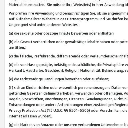
Materialien enthalten. Sie müssen Ihre Website(s) in Ihrer Anwendung ide
Wir prüfen Ihre Anwendung und benachrichtigen Sie, ob sie angenommen
auf Aufnahme Ihrer Website in das Partnerprogramm und Sie dürfen kei
Ungeeignet sind unter anderem Websites:
(a) die sexuelle oder obszöne Inhalte bewerben oder enthalten;
(b) die Gewalt verherrlichen oder gewalttätige Inhalte haben oder pot
anstiften,;
(c) die falsche, irreführende, diffamierende oder verleumderische Inha
(d) die von Hass geprägte, belästigende, schädliche, die Privatsphäre v
Herkunft, Hautfarbe, Geschlecht, Religion, Nationalität, Behinderung, 
(e) die rechtswidrige Handlungen bewerben oder ausführen;
(f) sich an Kinder richten oder wissentlich personenbezogene Daten vo
geltenden Gesetzen definiert) erheben, verwenden oder offenlegen, Vo
Regeln, Vorschriften, Anordnungen, Lizenzen, Genehmigungen, Richtlini
Entscheidungen oder andere Anforderungen einer zuständigen Regierung
Privacy Protection Act (15 U.S.C. §§ 6501-6506) oder Vorschriften, di
Internet erlassen wurden);
(g) die Marken von Amazon oder unseren verbundenen Unternehmen b