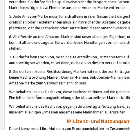
verändern. So dürfen Sie beispielsweise nicht die Proportionen, Farb
Marke hinzufügen bzw. Elemente aus einer Amazon-Marke entfernen.
5. Jede Amazon-Marke muss für sich alleine in ihrer Gesamtheit darge
grafischen oder Textelementen muss ein hinreichender Abstand gegebe
platzieren, der die Lesbarkeit oder Darstellung dieser Amazon-Marke b
6. Alle Rechte an den Amazon-Marken sind unser alleiniges Eigentum, 
kommt alleine uns zugute. Sie werden keine Handlungen vornehmen, 
stehen.
7. Du darfst kein Logo von, oder Inhalte erstellt von,
Drittanbietern au
anderweitig verwenden, es sei denn, du hast von diesem Verkäufer oder
8. Sie dürfen in keiner Rechtsordnung Marken nutzen oder zur Eintragu
keiner Rechtsordnung Marken, Domain-Namen, Subdomain-Namen, Benu
Amazon-Marke zum Verwechseln ähnlich sind.
Wir behalten uns das Recht vor, diese Markenrichtlinien und die gene
Einstellen einer Änderungsmitteilung oder überarbeiteter Markenricht
Wir behalten uns das Recht vor, gegen jede unbefugte Nutzung bzw. jede 
unserem alleinigen Ermessen angemessene Maßnahmen zu ergreifen.
IP-Lizenz- und Nutzungsan
Diese Lizenz regelt Ihre Nutzung von Programminhalten im Zusammen