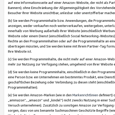
auf eine Informationsseite auf einer Amazon-Website, der nicht als Part
Bannern); ohne Einschränkung der Allgemeingültigkeit des Vorstehende
Besucher Ihrer Website unsichtbar, unlesbar oder unentzifferbar mache
(b) Sie werden Programminhalte bzw. Anwendungen, die Programminhalt
anzeigen, weder verkaufen noch weiterverkaufen, weitergeben, unterli
innerhalb von Werbung außerhalb Ihrer Website (einschließlich Werbun
Website oder einem Dienst (einschließlich Social Networking-Website
Rechte an den Programminhalten oder auf die Programminhalte an eine a
übertragen müssten, und Sie werden keine mit Ihrem Partner-Tag formati
Ihre Website ist.
(c) Sie werden Programminhalte, die nicht mehr auf einer Amazon-Websit
mehr zur Nutzung zur Verfügung stehen, umgehend von Ihrer Website e
(d) Sie werden keine Programminhalte, einschließlich in den Programmin
eine Person bzw. ein Unternehmen ein bestimmtes Produkt, eine Dienstle
geschäftlichen Beziehung oder Verbindung zu diesen steht (einschließli
Programminhalten).
(e) Sie werden Amazon-Marken (wie in den
Markenrichtlinien
definiert) 
„ammazon“, „amaozn“ und „kindel“) nicht zwecks Nutzung in einer Suc
Versuch unternehmen). Zusätzlich zu sonstigen Amazon zur Verfügung 
sorgen, dass von uns benannte Suchmaschinen Geschützte Begriffe (wie 