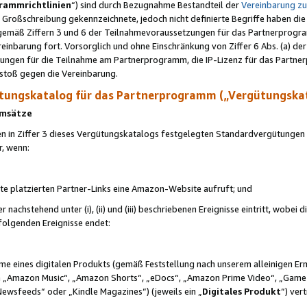
rammrichtlinien
“) sind durch Bezugnahme Bestandteil der
Vereinbarung z
Großschreibung gekennzeichnete, jedoch nicht definierte Begriffe haben die
 gemäß Ziffern 3 und 6 der Teilnahmevoraussetzungen für das Partnerprogram
nbarung fort. Vorsorglich und ohne Einschränkung von Ziffer 6 Abs. (a) der
ungen für die Teilnahme am Partnerprogramm, die IP-Lizenz für das Partner
rstoß gegen die Vereinbarung.
ungskatalog für das Partnerprogramm („Vergütungska
 Umsätze
n in Ziffer 3 dieses Vergütungskatalogs festgelegten Standardvergütungen v
r, wenn:
ite platzierten Partner-Links eine Amazon-Website aufruft; und
r nachstehend unter (i), (ii) und (iii) beschriebenen Ereignisse eintritt, wobe
 folgenden Ereignisse endet:
hme eines digitalen Produkts (gemäß Feststellung nach unserem alleinigen 
 „Amazon Music“, „Amazon Shorts“, „eDocs“, „Amazon Prime Video“, „Game
Newsfeeds“ oder „Kindle Magazines“) (jeweils ein „
Digitales Produkt
“) ver