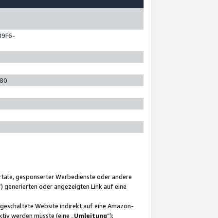
89F6-
280
ortale, gesponserter Werbedienste oder andere
“) generierten oder angezeigten Link auf eine
ngeschaltete Website indirekt auf eine Amazon-
ktiv werden müsste (eine „
Umleitung
“);