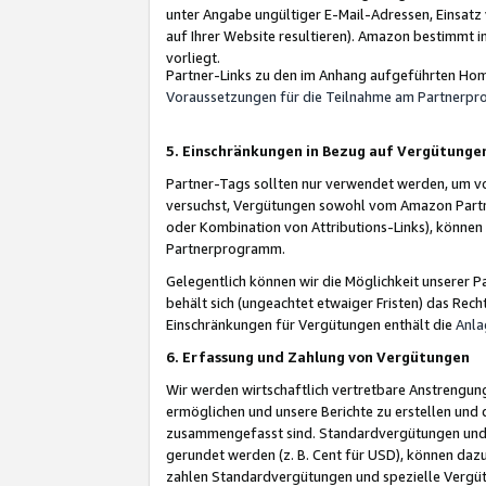
unter Angabe ungültiger E-Mail-Adressen, Einsatz
auf Ihrer Website resultieren). Amazon bestimmt i
vorliegt.
Partner-Links zu den im Anhang aufgeführten Hom
Voraussetzungen für die Teilnahme am Partnerp
5. Einschränkungen in Bezug auf Vergütunge
Partner-Tags sollten nur verwendet werden, um von 
versuchst, Vergütungen sowohl vom Amazon Partn
oder Kombination von Attributions-Links), könne
Partnerprogramm.
Gelegentlich können wir die Möglichkeit unsere
behält sich (ungeachtet etwaiger Fristen) das Rec
Einschränkungen für Vergütungen enthält die
Anla
6. Erfassung und Zahlung von Vergütungen
Wir werden wirtschaftlich vertretbare Anstrengu
ermöglichen und unsere Berichte zu erstellen und 
zusammengefasst sind. Standardvergütungen und s
gerundet werden (z. B. Cent für USD), können dazu
zahlen Standardvergütungen und spezielle Vergüt