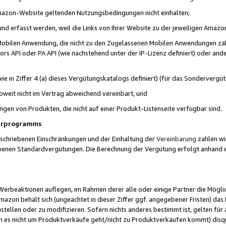
 Amazon-Website geltenden Nutzungsbedingungen nicht einhalten;
t und erfasst werden, weil die Links von Ihrer Website zu der jeweiligen Am
 Mobilen Anwendung, die nicht zu den Zugelassenen Mobilen Anwendungen zählt
s API oder PA API (wie nachstehend unter der IP-Lizenz definiert) oder ander
ie in Ziffer 4 (a) dieses Vergütungskatalogs definiert) (für das Sonderverg
weit nicht im Vertrag abweichend vereinbart, und
ngen von Produkten, die nicht auf einer Produkt-Listenseite verfügbar sind.
nerprogramms
eschriebenen Einschränkungen und der Einhaltung der
Vereinbarung
zahlen wir
ebenen Standardvergütungen. Die Berechnung der Vergütung erfolgt anhand e
beaktionen auflegen, im Rahmen derer alle oder einige Partner die Möglichk
Amazon behält sich (ungeachtet in dieser Ziffer ggf. angegebener Fristen) d
ustellen oder zu modifizieren. Sofern nichts anderes bestimmt ist, gelten 
s nicht um Produktverkäufe geht/nicht zu Produktverkäufen kommt) disqua