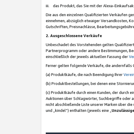
iii. das Produkt, das Sie mit der Alexa-Einkaufsa
Die aus den einzelnen Qualifizierten Verkäufen gen
einnehmen, abzüglich etwaiger Versandkosten, Ko
Gutschriften, Preisnachlässe, Bearbeitungsgebühr
2. Ausgeschlossene Verkäufe
Unbeschadet des Vorstehenden gelten Qualifiziert
Partnerprogramm oder andere Bestimmungen, Beding
einschließlich der jeweils aktuellen Fassung der
Ve
Ferner gelten folgende Verkäufe, die andernfalls
(a) Produktkäufe, die nach Beendigung Ihrer
Verei
(b) Produktbestellungen, bei denen eine Stornier
(c) Produktkäufe durch einen Kunden, der durch e
Auktionen über Schlagwörter, Suchbegriffe oder a
nicht abschließende Liste unserer Marken über di
und „kindel“) enthalten (jeweils eine „
Unzulässig