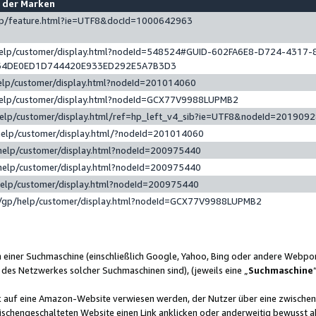
e der Marken
gp/feature.html?ie=UTF8&docId=1000642963
help/customer/display.html?nodeId=548524#GUID-602FA6E8-D724-4317-
64DE0ED1D744420E933ED292E5A7B3D3
elp/customer/display.html?nodeId=201014060
help/customer/display.html?nodeId=GCX77V9988LUPMB2
help/customer/display.html/ref=hp_left_v4_sib?ie=UTF8&nodeId=201909
help/customer/display.html/?nodeId=201014060
help/customer/display.html?nodeId=200975440
help/customer/display.html?nodeId=200975440
help/customer/display.html?nodeId=200975440
/gp/help/customer/display.html?nodeId=GCX77V9988LUPMB2
n einer Suchmaschine (einschließlich Google, Yahoo, Bing oder andere Webp
 des Netzwerkes solcher Suchmaschinen sind), (jeweils eine „
Suchmaschine
nk auf eine Amazon-Website verwiesen werden, der Nutzer über eine zwische
ischengeschalteten Website einen Link anklicken oder anderweitig bewusst a