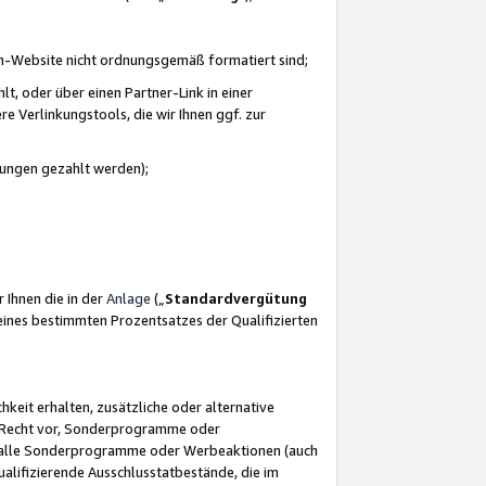
azon-Website nicht ordnungsgemäß formatiert sind;
, oder über einen Partner-Link in einer
e Verlinkungstools, die wir Ihnen ggf. zur
ütungen gezahlt werden);
 Ihnen die in der
Anlage
(„
Standardvergütung
ines bestimmten Prozentsatzes der Qualifizierten
eit erhalten, zusätzliche oder alternative
as Recht vor, Sonderprogramme oder
für alle Sonderprogramme oder Werbeaktionen (auch
lifizierende Ausschlusstatbestände, die im