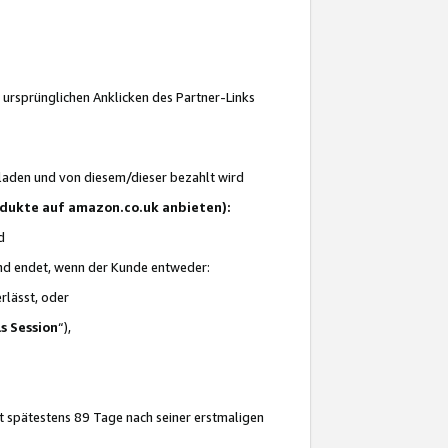
 ursprünglichen Anklicken des Partner-Links
laden und von diesem/dieser bezahlt wird
rodukte auf amazon.co.uk anbieten):
d
 und endet, wenn der Kunde entweder:
erlässt, oder
ls Session
“),
t spätestens 89 Tage nach seiner erstmaligen