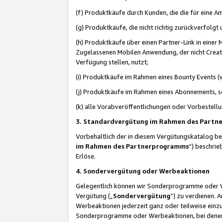
(f) Produktkäufe durch Kunden, die die für eine
(g) Produktkäufe, die nicht richtig zurückverfolg
(h) Produktkäufe über einen Partner-Link in einer
Zugelassenen Mobilen Anwendung, der nicht Creator
Verfügung stellen, nutzt;
(i) Produktkäufe im Rahmen eines Bounty Events (w
(j) Produktkäufe im Rahmen eines Abonnements, so
(k) alle Vorabveröffentlichungen oder Vorbestellu
3. Standardvergütung im Rahmen des Part
Vorbehaltlich der in diesem Vergütungskatalog b
im Rahmen des Partnerprogramms
“) beschri
Erlöse.
4. Sondervergütung oder Werbeaktionen
Gelegentlich können wir Sonderprogramme oder Wer
Vergütung („
Sondervergütung
”) zu verdienen. 
Werbeaktionen jederzeit ganz oder teilweise einz
Sonderprogramme oder Werbeaktionen, bei denen e