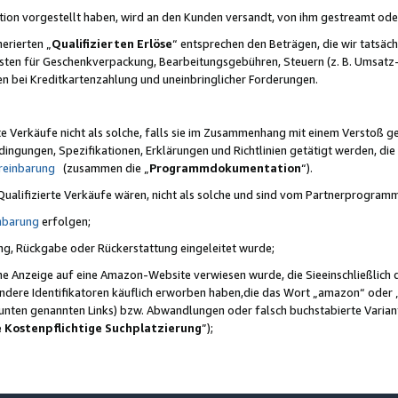
ktion vorgestellt haben, wird an den Kunden versandt, von ihm gestreamt od
erierten „
Qualifizierten Erlöse
“ entsprechen den Beträgen, die wir tatsäch
sten für Geschenkverpackung, Bearbeitungsgebühren, Steuern (z. B. Umsatz-
en bei Kreditkartenzahlung und uneinbringlicher Forderungen.
e Verkäufe nicht als solche, falls sie im Zusammenhang mit einem Verstoß 
ungen, Spezifikationen, Erklärungen und Richtlinien getätigt werden, die 
reinbarung
(zusammen die „
Programmdokumentation
“).
 Qualifizierte Verkäufe wären, nicht als solche und sind vom Partnerprogra
nbarung
erfolgen;
ung, Rückgabe oder Rückerstattung eingeleitet wurde;
ine Anzeige auf eine Amazon-Website verwiesen wurde, die Sieeinschließlich
ndere Identifikatoren käuflich erworben haben,die das Wort „amazon“ oder 
e unten genannten Links) bzw. Abwandlungen oder falsch buchstabierte Varia
e Kostenpflichtige Suchplatzierung
”);