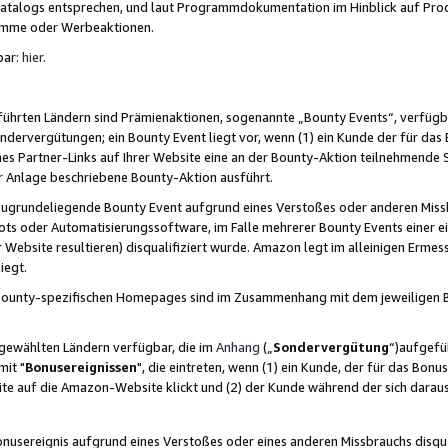
skatalogs entsprechen, und laut Programmdokumentation im Hinblick auf Pr
amme oder Werbeaktionen.
bar:
hier
.
führten Ländern sind Prämienaktionen, sogenannte „Bounty Events“, verfügb
Sondervergütungen; ein Bounty Event liegt vor, wenn (1) ein Kunde der für da
nes Partner-Links auf Ihrer Website eine an der Bounty-Aktion teilnehmende 
er Anlage beschriebene Bounty-Aktion ausführt.
ugrundeliegende Bounty Event aufgrund eines Verstoßes oder anderen Miss
ots oder Automatisierungssoftware, im Falle mehrerer Bounty Events einer e
r Website resultieren) disqualifiziert wurde. Amazon legt im alleinigen Ermess
iegt.
n Bounty-spezifischen Homepages sind im Zusammenhang mit dem jeweiligen
sgewählten Ländern verfügbar, die im
Anhang
(„
Sondervergütung
“)aufgefüh
it "
Bonusereignissen
", die eintreten, wenn (1) ein Kunde, der für das Bon
bsite auf die Amazon-Website klickt und (2) der Kunde während der sich dar
usereignis aufgrund eines Verstoßes oder eines anderen Missbrauchs disqua