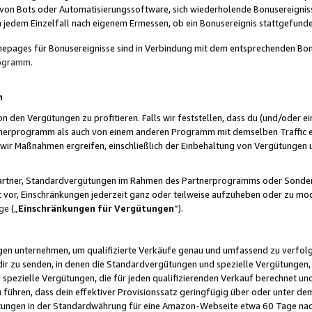
 von Bots oder Automatisierungssoftware, sich wiederholende Bonusereignisse
n jedem Einzelfall nach eigenem Ermessen, ob ein Bonusereignis stattgefund
epages für Bonusereignisse sind in Verbindung mit dem entsprechenden Bonu
rogramm
.
n
den Vergütungen zu profitieren. Falls wir feststellen, dass du (und/oder ein
erprogramm als auch von einem anderen Programm mit demselben Traffic ei
n wir Maßnahmen ergreifen, einschließlich der Einbehaltung von Vergütunge
r Partner, Standardvergütungen im Rahmen des Partnerprogramms oder Sonde
ht vor, Einschränkungen jederzeit ganz oder teilweise aufzuheben oder zu mod
ge
(„
Einschränkungen für Vergütungen
“).
ngen unternehmen, um qualifizierte Verkäufe genau und umfassend zu verfol
dir zu senden, in denen die Standardvergütungen und spezielle Vergütungen, 
pezielle Vergütungen, die für jeden qualifizierenden Verkauf berechnet un
 führen, dass dein effektiver Provisionssatz geringfügig über oder unter dem
ungen in der Standardwährung für eine Amazon-Webseite etwa 60 Tage nach