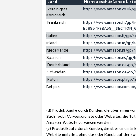
Land
Nicht abschließende List
Vereinigtes
https://www.amazon.co.uk/
Königreich
Frankreich
https://www.amazon.fr/gp/
E78834F9BA58__SECTION_
Italien
https://www.amazon.it/gp/h
Irland
https://www.amazon.ie/gp/
Niederlande
https://www.amazon.nl/gp/
Spanien
https://www.amazon.es/gp/
Deutschland
https://www.amazon.de/gp/
Schweden
https://www.amazon.de/gp/
Polen
https://www.amazon.pl/gp/
Belgien
https://www.amazon.com.be
(d) Produktkäufe durch Kunden, die über einen vo
Such- oder Verweisdienste oder Websites, die Teil
Amazon-Website verwiesen werden;
(e) Produktkäufe durch Kunden, die über einen Li
Website umleitet, ohne dass der Kunde auf der zw