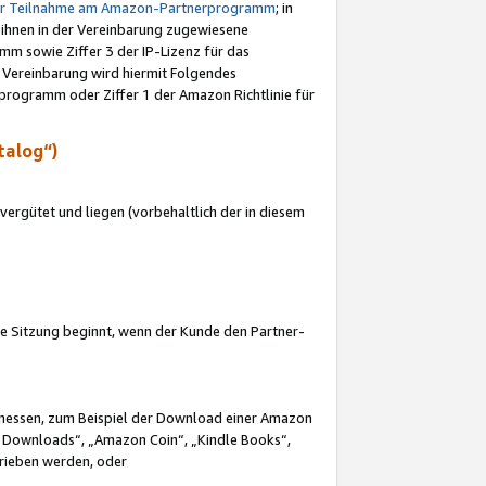
ur Teilnahme am Amazon-Partnerprogramm
; in
 ihnen in der Vereinbarung zugewiesene
m sowie Ziffer 3 der IP-Lizenz für das
 Vereinbarung wird hiermit Folgendes
programm oder Ziffer 1 der Amazon Richtlinie für
talog“)
ergütet und liegen (vorbehaltlich der in diesem
i die Sitzung beginnt, wenn der Kunde den Partner-
Ermessen, zum Beispiel der Download einer Amazon
 Downloads“, „Amazon Coin“, „Kindle Books“,
trieben werden, oder