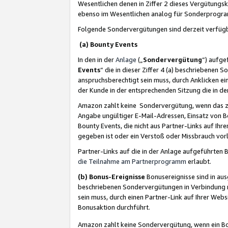
Wesentlichen denen in Ziffer 2 dieses Vergütung
ebenso im Wesentlichen analog für Sonderprogr
Folgende Sondervergütungen sind derzeit verfüg
(a) Bounty Events
In den in der
Anlage
(„
Sondervergütung
“) aufge
Events
“ die in dieser Ziffer 4 (a) beschriebenen 
anspruchsberechtigt sein muss, durch Anklicken ei
der Kunde in der entsprechenden Sitzung die in d
Amazon zahlt keine Sondervergütung, wenn das z
Angabe ungültiger E-Mail-Adressen, Einsatz von B
Bounty Events, die nicht aus Partner-Links auf Ihre
gegeben ist oder ein Verstoß oder Missbrauch vorl
Partner-Links auf die in der Anlage aufgeführte
die Teilnahme am Partnerprogramm
erlaubt.
(b) Bonus-Ereignisse
Bonusereignisse sind in au
beschriebenen Sondervergütungen in Verbindung m
sein muss, durch einen Partner-Link auf Ihrer We
Bonusaktion durchführt.
Amazon zahlt keine Sondervergütung, wenn ein Bon