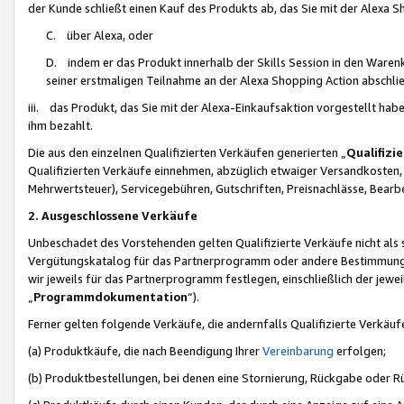
der Kunde schließt einen Kauf des Produkts ab, das Sie mit der Alexa 
C. über Alexa, oder
D. indem er das Produkt innerhalb der Skills Session in den Waren
seiner erstmaligen Teilnahme an der Alexa Shopping Action abschlie
iii. das Produkt, das Sie mit der Alexa-Einkaufsaktion vorgestellt ha
ihm bezahlt.
Die aus den einzelnen Qualifizierten Verkäufen generierten „
Qualifizi
Qualifizierten Verkäufe einnehmen, abzüglich etwaiger Versandkosten
Mehrwertsteuer), Servicegebühren, Gutschriften, Preisnachlässe, Bear
2. Ausgeschlossene Verkäufe
Unbeschadet des Vorstehenden gelten Qualifizierte Verkäufe nicht als
Vergütungskatalog für das Partnerprogramm oder andere Bestimmungen,
wir jeweils für das Partnerprogramm festlegen, einschließlich der jewe
„
Programmdokumentation
“).
Ferner gelten folgende Verkäufe, die andernfalls Qualifizierte Verkä
(a) Produktkäufe, die nach Beendigung Ihrer
Vereinbarung
erfolgen;
(b) Produktbestellungen, bei denen eine Stornierung, Rückgabe oder R