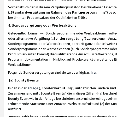
Vorbehaltlich der in diesem Vergütungskatalog beschriebenen Einschr
(„
Standardvergütung im Rahmen des Partnerprogramms
“) besc
bestimmten Prozentsatzes der Qualifizierten Erlöse.
4. Sondervergütung oder Werbeaktionen
Gelegentlich können wir Sonderprogramme oder Werbeaktionen auflegen,
oder alternative Vergütung („
Sondervergütung
”) zu verdienen. Amazo
Sonderprogramme oder Werbeaktionen jederzeit ganz oder teilweise einz
Sonderprogramme oder Werbeaktionen (auch Sonderprogramme oder We
Produktverkäufen kommt) disqualifizierende Ausschlusstatbestände, di
Programmdokumentation im Hinblick auf Produktverkäufe geltende E
Werbeaktionen.
Folgende Sondervergütungen sind derzeit verfügbar:
hier
.
(a) Bounty Events
In den in der
Anlage
(„
Sondervergütung
“) aufgeführten Ländern sind
Zusammenhang mit „
Bounty Events
“ die in dieser Ziffer 4 (a) besch
Bounty Event wie in der Anlage beschrieben anspruchsberechtigt sein mu
teilnehmende Startseite einer Amazon-Website aufruft und (2) der Kun
ausführt.
Amazon zahlt keine Sondervergütung, wenn das zugrundeliegende Boun