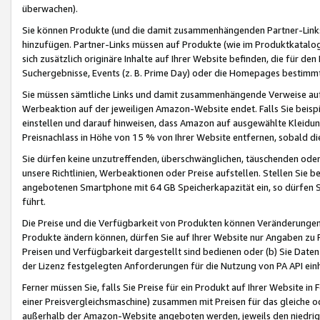
überwachen).
Sie können Produkte (und die damit zusammenhängenden Partner-Links)
hinzufügen. Partner-Links müssen auf Produkte (wie im Produktkatalog de
sich zusätzlich originäre Inhalte auf Ihrer Website befinden, die für 
Suchergebnisse, Events (z. B. Prime Day) oder die Homepages bestimmte
Sie müssen sämtliche Links und damit zusammenhängende Verweise auf z
Werbeaktion auf der jeweiligen Amazon-Website endet. Falls Sie beisp
einstellen und darauf hinweisen, dass Amazon auf ausgewählte Kleidun
Preisnachlass in Höhe von 15 % von Ihrer Website entfernen, sobald di
Sie dürfen keine unzutreffenden, überschwänglichen, täuschenden od
unsere Richtlinien, Werbeaktionen oder Preise aufstellen. Stellen Sie 
angebotenen Smartphone mit 64 GB Speicherkapazität ein, so dürfen S
führt.
Die Preise und die Verfügbarkeit von Produkten können Veränderungen 
Produkte ändern können, dürfen Sie auf Ihrer Website nur Angaben zu P
Preisen und Verfügbarkeit dargestellt sind bedienen oder (b) Sie Daten
der Lizenz festgelegten Anforderungen für die Nutzung von PA API einh
Ferner müssen Sie, falls Sie Preise für ein Produkt auf Ihrer Website in 
einer Preisvergleichsmaschine) zusammen mit Preisen für das gleiche o
außerhalb der Amazon-Website angeboten werden, jeweils den niedrigst