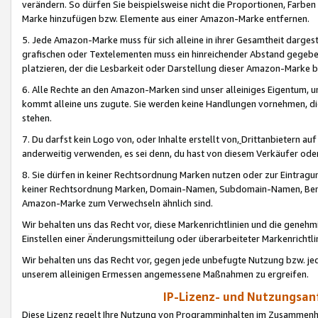
verändern. So dürfen Sie beispielsweise nicht die Proportionen, Farb
Marke hinzufügen bzw. Elemente aus einer Amazon-Marke entfernen.
5. Jede Amazon-Marke muss für sich alleine in ihrer Gesamtheit darge
grafischen oder Textelementen muss ein hinreichender Abstand gegebe
platzieren, der die Lesbarkeit oder Darstellung dieser Amazon-Marke b
6. Alle Rechte an den Amazon-Marken sind unser alleiniges Eigentum, 
kommt alleine uns zugute. Sie werden keine Handlungen vornehmen, 
stehen.
7. Du darfst kein Logo von, oder Inhalte erstellt von,
Drittanbietern au
anderweitig verwenden, es sei denn, du hast von diesem Verkäufer oder
8. Sie dürfen in keiner Rechtsordnung Marken nutzen oder zur Eintragu
keiner Rechtsordnung Marken, Domain-Namen, Subdomain-Namen, Benu
Amazon-Marke zum Verwechseln ähnlich sind.
Wir behalten uns das Recht vor, diese Markenrichtlinien und die gene
Einstellen einer Änderungsmitteilung oder überarbeiteter Markenricht
Wir behalten uns das Recht vor, gegen jede unbefugte Nutzung bzw. jede 
unserem alleinigen Ermessen angemessene Maßnahmen zu ergreifen.
IP-Lizenz- und Nutzungsan
Diese Lizenz regelt Ihre Nutzung von Programminhalten im Zusammen