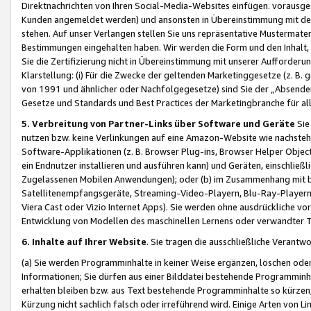
Direktnachrichten von Ihren Social-Media-Websites einfügen. vorausg
Kunden angemeldet werden) und ansonsten in Übereinstimmung mit der
stehen. Auf unser Verlangen stellen Sie uns repräsentative Mustermater
Bestimmungen eingehalten haben. Wir werden die Form und den Inhalt, di
Sie die Zertifizierung nicht in Übereinstimmung mit unserer Aufforderu
Klarstellung: (i) Für die Zwecke der geltenden Marketinggesetze (z. 
von 1991 und ähnlicher oder Nachfolgegesetze) sind Sie der „Absender“ j
Gesetze und Standards und Best Practices der Marketingbranche für 
5. Verbreitung von Partner-Links über Software und Geräte
Sie
nutzen bzw. keine Verlinkungen auf eine Amazon-Website wie nachsteh
Software-Applikationen (z. B. Browser Plug-ins, Browser Helper Objec
ein Endnutzer installieren und ausführen kann) und Geräten, einschlie
Zugelassenen Mobilen Anwendungen); oder (b) im Zusammenhang mit bzw.
Satellitenempfangsgeräte, Streaming-Video-Playern, Blu-Ray-Playern 
Viera Cast oder Vizio Internet Apps). Sie werden ohne ausdrückliche v
Entwicklung von Modellen des maschinellen Lernens oder verwandter 
6. Inhalte auf Ihrer Website
. Sie tragen die ausschließliche Verantwo
(a) Sie werden Programminhalte in keiner Weise ergänzen, löschen oder
Informationen; Sie dürfen aus einer Bilddatei bestehende Programminhal
erhalten bleiben bzw. aus Text bestehende Programminhalte so kürzen, 
Kürzung nicht sachlich falsch oder irreführend wird. Einige Arten von L