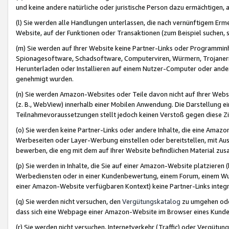
und keine andere natürliche oder juristische Person dazu ermächtigen, a
(l) Sie werden alle Handlungen unterlassen, die nach vernünftigem Erme
Website, auf der Funktionen oder Transaktionen (zum Beispiel suchen, s
(m) Sie werden auf Ihrer Website keine Partner-Links oder Programmin
Spionagesoftware, Schadsoftware, Computerviren, Würmern, Trojaner
Herunterladen oder Installieren auf einem Nutzer-Computer oder ande
genehmigt wurden.
(n) Sie werden Amazon-Websites oder Teile davon nicht auf Ihrer Websi
(z. B., WebView) innerhalb einer Mobilen Anwendung. Die Darstellung ein
Teilnahmevoraussetzungen stellt jedoch keinen Verstoß gegen diese Zif
(o) Sie werden keine Partner-Links oder andere Inhalte, die eine Am
Werbeseiten oder Layer-Werbung einstellen oder bereitstellen, mit Au
bewerben, die eng mit dem auf Ihrer Website befindlichen Material z
(p) Sie werden in Inhalte, die Sie auf einer Amazon-Website platzier
Werbediensten oder in einer Kundenbewertung, einem Forum, einem Wun
einer Amazon-Website verfügbaren Kontext) keine Partner-Links integr
(q) Sie werden nicht versuchen, den
Vergütungskatalog
zu umgehen oder
dass sich eine Webpage einer Amazon-Website im Browser eines Kunden 
(r) Sie werden nicht versuchen, Internetverkehr (Traffic) oder Vergü