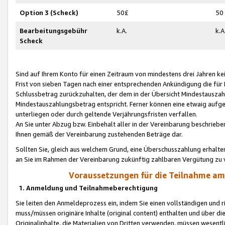
Option 3 (Scheck)
50£
50
Bearbeitungsgebühr
k.A.
k.A
Scheck
Sind auf Ihrem Konto für einen Zeitraum von mindestens drei Jahren kein
Frist von sieben Tagen nach einer entsprechenden Ankündigung die für
Schlussbetrag zurückzuhalten, der dem in der Übersicht Mindestausz
Mindestauszahlungsbetrag entspricht. Ferner können eine etwaig aufg
unterliegen oder durch geltende Verjährungsfristen verfallen.
An Sie unter Abzug bzw. Einbehalt aller in der Vereinbarung beschrieb
Ihnen gemäß der Vereinbarung zustehenden Beträge dar.
Sollten Sie, gleich aus welchem Grund, eine Überschusszahlung erhalte
an Sie im Rahmen der Vereinbarung zukünftig zahlbaren Vergütung zu 
Voraussetzungen für die Teilnahme a
1. Anmeldung und Teilnahmeberechtigung
Sie leiten den Anmeldeprozess ein, indem Sie einen vollständigen und 
muss/müssen originäre Inhalte (original content) enthalten und über d
Originalinhalte, die Materialien von Dritten verwenden, müssen wese