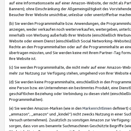
auf eine Informationsseite auf einer Amazon-Website, der nicht als Part
Bannern); ohne Einschränkung der Allgemeingültigkeit des Vorstehende
Besucher Ihrer Website unsichtbar, unlesbar oder unentzifferbar mache
(b) Sie werden Programminhalte bzw. Anwendungen, die Programminhalt
anzeigen, weder verkaufen noch weiterverkaufen, weitergeben, unterli
innerhalb von Werbung außerhalb Ihrer Website (einschließlich Werbun
Website oder einem Dienst (einschließlich Social Networking-Website
Rechte an den Programminhalten oder auf die Programminhalte an eine a
übertragen müssten, und Sie werden keine mit Ihrem Partner-Tag formati
Ihre Website ist.
(c) Sie werden Programminhalte, die nicht mehr auf einer Amazon-Websit
mehr zur Nutzung zur Verfügung stehen, umgehend von Ihrer Website e
(d) Sie werden keine Programminhalte, einschließlich in den Programmin
eine Person bzw. ein Unternehmen ein bestimmtes Produkt, eine Dienstle
geschäftlichen Beziehung oder Verbindung zu diesen steht (einschließli
Programminhalten).
(e) Sie werden Amazon-Marken (wie in den
Markenrichtlinien
definiert) 
„ammazon“, „amaozn“ und „kindel“) nicht zwecks Nutzung in einer Suc
Versuch unternehmen). Zusätzlich zu sonstigen Amazon zur Verfügung 
sorgen, dass von uns benannte Suchmaschinen Geschützte Begriffe (wie 