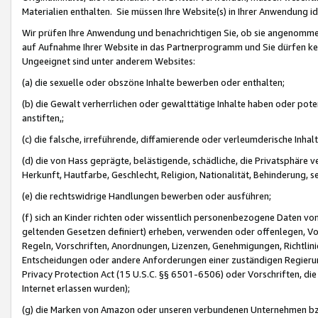
Materialien enthalten. Sie müssen Ihre Website(s) in Ihrer Anwendung ide
Wir prüfen Ihre Anwendung und benachrichtigen Sie, ob sie angenommen
auf Aufnahme Ihrer Website in das Partnerprogramm und Sie dürfen kei
Ungeeignet sind unter anderem Websites:
(a) die sexuelle oder obszöne Inhalte bewerben oder enthalten;
(b) die Gewalt verherrlichen oder gewalttätige Inhalte haben oder pot
anstiften,;
(c) die falsche, irreführende, diffamierende oder verleumderische Inha
(d) die von Hass geprägte, belästigende, schädliche, die Privatsphäre v
Herkunft, Hautfarbe, Geschlecht, Religion, Nationalität, Behinderung, 
(e) die rechtswidrige Handlungen bewerben oder ausführen;
(f) sich an Kinder richten oder wissentlich personenbezogene Daten vo
geltenden Gesetzen definiert) erheben, verwenden oder offenlegen, Vo
Regeln, Vorschriften, Anordnungen, Lizenzen, Genehmigungen, Richtlini
Entscheidungen oder andere Anforderungen einer zuständigen Regierung
Privacy Protection Act (15 U.S.C. §§ 6501-6506) oder Vorschriften, di
Internet erlassen wurden);
(g) die Marken von Amazon oder unseren verbundenen Unternehmen b