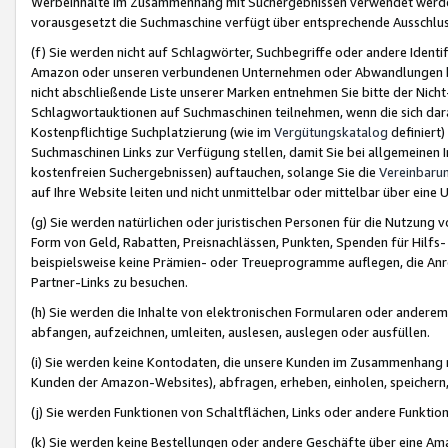
Werbeinhalte im Zusammenhang mit Suchergebnissen verwendet werden,
vorausgesetzt die Suchmaschine verfügt über entsprechende Ausschlu
(f) Sie werden nicht auf Schlagwörter, Suchbegriffe oder andere Ident
Amazon oder unseren verbundenen Unternehmen oder Abwandlungen bzw
nicht abschließende Liste unserer Marken entnehmen Sie bitte der Nich
Schlagwortauktionen auf Suchmaschinen teilnehmen, wenn die sich da
Kostenpflichtige Suchplatzierung (wie im
Vergütungskatalog
definiert
Suchmaschinen Links zur Verfügung stellen, damit Sie bei allgemeinen I
kostenfreien Suchergebnissen) auftauchen, solange Sie die
Vereinbaru
auf Ihre Website leiten und nicht unmittelbar oder mittelbar über eine
(g) Sie werden natürlichen oder juristischen Personen für die Nutzung 
Form von Geld, Rabatten, Preisnachlässen, Punkten, Spenden für Hilfs
beispielsweise keine Prämien- oder Treueprogramme auflegen, die Anrei
Partner-Links zu besuchen.
(h) Sie werden die Inhalte von elektronischen Formularen oder anderem M
abfangen, aufzeichnen, umleiten, auslesen, auslegen oder ausfüllen.
(i) Sie werden keine Kontodaten, die unsere Kunden im Zusammenhang 
Kunden der Amazon-Websites), abfragen, erheben, einholen, speichern,
(j) Sie werden Funktionen von Schaltflächen, Links oder andere Funkti
(k) Sie werden keine Bestellungen oder andere Geschäfte über eine Ama