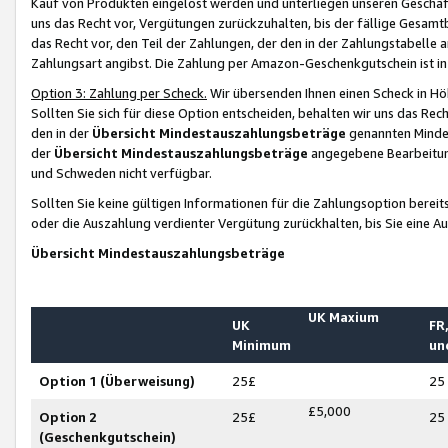
Kauf von Produkten eingelöst werden und unterliegen unseren Geschäf
uns das Recht vor, Vergütungen zurückzuhalten, bis der fällige Gesamt
das Recht vor, den Teil der Zahlungen, der den in der Zahlungstabelle 
Zahlungsart angibst. Die Zahlung per Amazon-Geschenkgutschein ist in
Option 3: Zahlung per Scheck.
Wir übersenden Ihnen einen Scheck in Höh
Sollten Sie sich für diese Option entscheiden, behalten wir uns das Rec
den in der
Übersicht Mindestauszahlungsbeträge
genannten Mindest
der
Übersicht Mindestauszahlungsbeträge
angegebene Bearbeitung
und Schweden nicht verfügbar.
Sollten Sie keine gültigen Informationen für die Zahlungsoption bereit
oder die Auszahlung verdienter Vergütung zurückhalten, bis Sie eine A
Übersicht Mindestauszahlungsbeträge
UK Maxium
UK
FR,
Minimum
un
Option 1 (Überweisung)
25£
25
£5,000
Option 2
25£
25
(Geschenkgutschein)