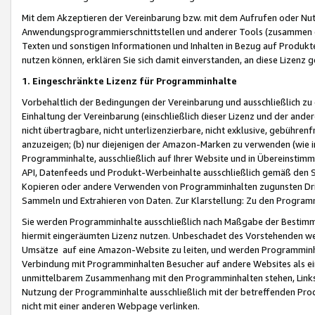
Mit dem Akzeptieren der Vereinbarung bzw. mit dem Aufrufen oder Nutz
Anwendungsprogrammierschnittstellen und anderer Tools (zusammen die
Texten und sonstigen Informationen und Inhalten in Bezug auf Produkte
nutzen können, erklären Sie sich damit einverstanden, an diese Lizenz 
1. Eingeschränkte Lizenz für Programminhalte
Vorbehaltlich der Bedingungen der Vereinbarung und ausschließlich z
Einhaltung der Vereinbarung (einschließlich dieser Lizenz und der ande
nicht übertragbare, nicht unterlizenzierbare, nicht exklusive, gebühren
anzuzeigen; (b) nur diejenigen der Amazon-Marken zu verwenden (wie in 
Programminhalte, ausschließlich auf Ihrer Website und in Übereinstimmu
API, Datenfeeds und Produkt-Werbeinhalte ausschließlich gemäß den Spe
Kopieren oder andere Verwenden von Programminhalten zugunsten Dri
Sammeln und Extrahieren von Daten. Zur Klarstellung: Zu den Program
Sie werden Programminhalte ausschließlich nach Maßgabe der Besti
hiermit eingeräumten Lizenz nutzen. Unbeschadet des Vorstehenden we
Umsätze auf eine Amazon-Website zu leiten, und werden Programminhal
Verbindung mit Programminhalten Besucher auf andere Websites als ein
unmittelbarem Zusammenhang mit den Programminhalten stehen, Links z
Nutzung der Programminhalte ausschließlich mit der betreffenden Pr
nicht mit einer anderen Webpage verlinken.