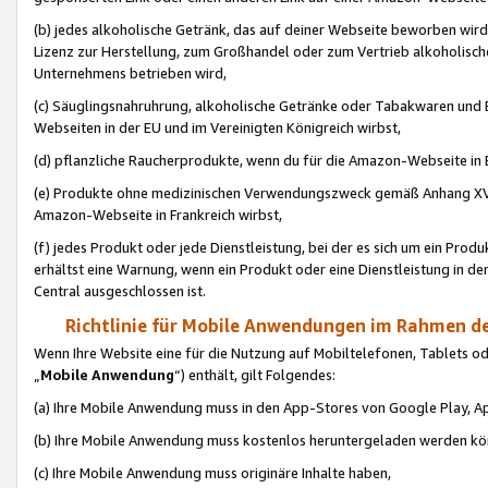
(b) jedes alkoholische Getränk, das auf deiner Webseite beworben wird
Lizenz zur Herstellung, zum Großhandel oder zum Vertrieb alkoholisch
Unternehmens betrieben wird,
(c) Säuglingsnahruhrung, alkoholische Getränke oder Tabakwaren und E
Webseiten in der EU und im Vereinigten Königreich wirbst,
(d) pflanzliche Raucherprodukte, wenn du für die Amazon-Webseite in B
(e) Produkte ohne medizinischen Verwendungszweck gemäß Anhang XVI 
Amazon-Webseite in Frankreich wirbst,
(f) jedes Produkt oder jede Dienstleistung, bei der es sich um ein Prod
erhältst eine Warnung, wenn ein Produkt oder eine Dienstleistung in de
Central ausgeschlossen ist.
Richtlinie für Mobile Anwendungen im Rahmen de
Wenn Ihre Website eine für die Nutzung auf Mobiltelefonen, Tablets 
„
Mobile Anwendung
“) enthält, gilt Folgendes:
(a) Ihre Mobile Anwendung muss in den App-Stores von Google Play, A
(b) Ihre Mobile Anwendung muss kostenlos heruntergeladen werden könn
(c) Ihre Mobile Anwendung muss originäre Inhalte haben,