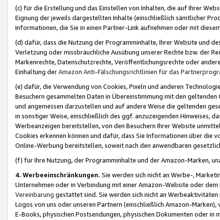
(c) für die Erstellung und das Einstellen von Inhalten, die auf Ihrer We
Eignung der jeweils dargestellten Inhalte (einschließlich sämtlicher 
Informationen, die Sie in einen Partner-Link aufnehmen oder mit diese
(d) dafür, dass die Nutzung der Programminhalte, Ihrer Website und des 
Verletzung oder missbräuchliche Ausübung unserer Rechte bzw. der Recht
Markenrechte, Datenschutzrechte, Veröffentlichungsrechte oder anderer
Einhaltung der
Amazon Anti-Fälschungsrichtlinien für das Partnerpro
(e) dafür, die Verwendung von Cookies, Pixeln und anderen Technologien
Besuchern gesammelten Daten in Übereinstimmung mit den geltenden Ge
und angemessen darzustellen und auf andere Weise die geltenden geset
in sonstiger Weise, einschließlich des ggf. anzuzeigenden Hinweises, d
Werbeanzeigen bereitstellen, von den Besuchern Ihrer Website unmitte
Cookies erkennen können und dafür, dass Sie Informationen über die v
Online-Werbung bereitstellen, soweit nach den anwendbaren gesetzlic
(f) für Ihre Nutzung, der Programminhalte und der Amazon-Marken, u
4. Werbeeinschränkungen.
Sie werden sich nicht an Werbe-, Market
Unternehmen oder in Verbindung mit einer Amazon-Website oder dem Pa
Vereinbarung
gestattet sind. Sie werden sich nicht an Werbeaktivitäten
Logos von uns oder unseren Partnern (einschließlich Amazon-Marken), 
E-Books, physischen Postsendungen, physischen Dokumenten oder in 