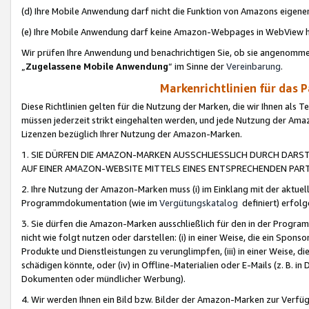
(d) Ihre Mobile Anwendung darf nicht die Funktion von Amazons eige
(e) Ihre Mobile Anwendung darf keine Amazon-Webpages in WebView 
Wir prüfen Ihre Anwendung und benachrichtigen Sie, ob sie angenomm
„
Zugelassene Mobile Anwendung
“ im Sinne der
Vereinbarung
.
Markenrichtlinien für das 
Diese Richtlinien gelten für die Nutzung der Marken, die wir Ihnen als 
müssen jederzeit strikt eingehalten werden, und jede Nutzung der Ama
Lizenzen bezüglich Ihrer Nutzung der Amazon-Marken.
1. SIE DÜRFEN DIE AMAZON-MARKEN AUSSCHLIESSLICH DURCH DARS
AUF EINER AMAZON-WEBSITE MITTELS EINES ENTSPRECHENDEN PART
2. Ihre Nutzung der Amazon-Marken muss (i) im Einklang mit der aktuells
Programmdokumentation (wie im
Vergütungskatalog
definiert) erfolg
3. Sie dürfen die Amazon-Marken ausschließlich für den in der Progr
nicht wie folgt nutzen oder darstellen: (i) in einer Weise, die ein Spo
Produkte und Dienstleistungen zu verunglimpfen, (iii) in einer Weise
schädigen könnte, oder (iv) in Offline-Materialien oder E-Mails (z. B.
Dokumenten oder mündlicher Werbung).
4. Wir werden Ihnen ein Bild bzw. Bilder der Amazon-Marken zur Verfüg