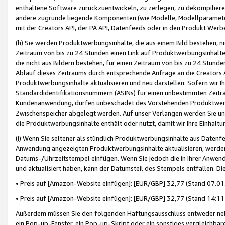
enthaltene Software zurückzuentwickeln, zu zerlegen, zu dekompilier
andere zugrunde liegende Komponenten (wie Modelle, Modellparameter
mit der Creators API, der PA API, Datenfeeds oder in den Produkt Werb
(h) Sie werden Produktwerbungsinhalte, die aus einem Bild bestehen, ni
Zeitraum von bis zu 24 Stunden einen Link auf Produktwerbungsinhalte
die nicht aus Bildern bestehen, für einen Zeitraum von bis zu 24 Stund
Ablauf dieses Zeitraums durch entsprechende Anfrage an die Creators 
Produktwerbungsinhalte aktualisieren und neu darstellen. Sofern wir Ih
Standardidentifikationsnummern (ASINs) für einen unbestimmten Zeitra
Kundenanwendung, dürfen unbeschadet des Vorstehenden Produktwerbu
Zwischenspeicher abgelegt werden. Auf unser Verlangen werden Sie un
die Produktwerbungsinhalte enthält oder nutzt, damit wir Ihre Einhalt
(i) Wenn Sie seltener als stündlich Produktwerbungsinhalte aus Datenfe
Anwendung angezeigten Produktwerbungsinhalte aktualisieren, werden 
Datums-/Uhrzeitstempel einfügen. Wenn Sie jedoch die in Ihrer Anwe
und aktualisiert haben, kann der Datumsteil des Stempels entfallen. Dies
• Preis auf [Amazon-Website einfügen]: [EUR/GBP] 32,77 (Stand 07.01.
• Preis auf [Amazon-Website einfügen]: [EUR/GBP] 32,77 (Stand 14:11 
Außerdem müssen Sie den folgenden Haftungsausschluss entweder neb
ein Pop-up-Fenster, ein Pop-up-Skript oder ein sonstiges vergleichba