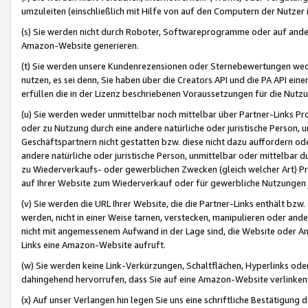
umzuleiten (einschließlich mit Hilfe von auf den Computern der Nutzer i
(s) Sie werden nicht durch Roboter, Softwareprogramme oder auf andere
Amazon-Website generieren.
(t) Sie werden unsere Kundenrezensionen oder Sternebewertungen wed
nutzen, es sei denn, Sie haben über die Creators API und die PA API e
erfüllen die in der Lizenz beschriebenen Voraussetzungen für die Nutzu
(u) Sie werden weder unmittelbar noch mittelbar über Partner-Links P
oder zu Nutzung durch eine andere natürliche oder juristische Person,
Geschäftspartnern nicht gestatten bzw. diese nicht dazu auffordern od
andere natürliche oder juristische Person, unmittelbar oder mittelbar
zu Wiederverkaufs- oder gewerblichen Zwecken (gleich welcher Art) 
auf Ihrer Website zum Wiederverkauf oder für gewerbliche Nutzungen 
(v) Sie werden die URL Ihrer Website, die die Partner-Links enthält b
werden, nicht in einer Weise tarnen, verstecken, manipulieren oder and
nicht mit angemessenem Aufwand in der Lage sind, die Website oder A
Links eine Amazon-Website aufruft.
(w) Sie werden keine Link-Verkürzungen, Schaltflächen, Hyperlinks ode
dahingehend hervorrufen, dass Sie auf eine Amazon-Website verlinken
(x) Auf unser Verlangen hin legen Sie uns eine schriftliche Bestätigung