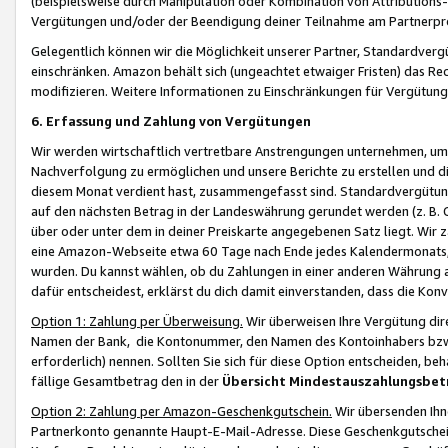
(beispielsweise durch Manipulation oder Kombination von Attributions-
Vergütungen und/oder der Beendigung deiner Teilnahme am Partnerp
Gelegentlich können wir die Möglichkeit unserer Partner, Standardv
einschränken. Amazon behält sich (ungeachtet etwaiger Fristen) das Re
modifizieren. Weitere Informationen zu Einschränkungen für Vergütung
6. Erfassung und Zahlung von Vergütungen
Wir werden wirtschaftlich vertretbare Anstrengungen unternehmen, um 
Nachverfolgung zu ermöglichen und unsere Berichte zu erstellen und di
diesem Monat verdient hast, zusammengefasst sind. Standardvergütung
auf den nächsten Betrag in der Landeswährung gerundet werden (z. B. C
über oder unter dem in deiner Preiskarte angegebenen Satz liegt. Wir
eine Amazon-Webseite etwa 60 Tage nach Ende jedes Kalendermonats, i
wurden. Du kannst wählen, ob du Zahlungen in einer anderen Währung
dafür entscheidest, erklärst du dich damit einverstanden, dass die K
Option 1: Zahlung per Überweisung.
Wir überweisen Ihre Vergütung dir
Namen der Bank, die Kontonummer, den Namen des Kontoinhabers bzw. a
erforderlich) nennen. Sollten Sie sich für diese Option entscheiden, be
fällige Gesamtbetrag den in der
Übersicht Mindestauszahlungsbet
Option 2: Zahlung per Amazon-Geschenkgutschein.
Wir übersenden Ihne
Partnerkonto genannte Haupt-E-Mail-Adresse. Diese Geschenkgutschei