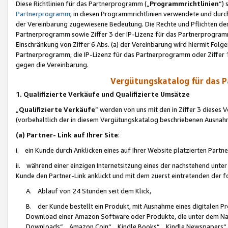
Diese Richtlinien für das Partnerprogramm („
Programmrichtlinien
“)
Partnerprogramm
; in diesen Programmrichtlinien verwendete und durch
der Vereinbarung zugewiesene Bedeutung. Die Rechte und Pflichten de
Partnerprogramm sowie Ziffer 3 der IP-Lizenz für das Partnerprogram
Einschränkung von Ziffer 6 Abs. (a) der Vereinbarung wird hiermit Fol
Partnerprogramm, die IP-Lizenz für das Partnerprogramm oder Ziffer 1
gegen die Vereinbarung.
Vergütungskatalog für das 
1. Qualifizierte Verkäufe und Qualifizierte Umsätze
„
Qualifizierte Verkäufe
“ werden von uns mit den in Ziffer 3 diese
(vorbehaltlich der in diesem Vergütungskatalog beschriebenen Ausnah
(a) Partner- Link auf Ihrer Site
:
i. ein Kunde durch Anklicken eines auf Ihrer Website platzierten Part
ii. während einer einzigen Internetsitzung eines der nachstehend unter (i)
Kunde den Partner-Link anklickt und mit dem zuerst eintretenden der f
A. Ablauf von 24 Stunden seit dem Klick,
B. der Kunde bestellt ein Produkt, mit Ausnahme eines digitalen P
Download einer Amazon Software oder Produkte, die unter dem N
Downloads“, „Amazon Coin“, „Kindle Books“, „Kindle Newspapers“, „