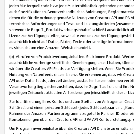
jeden Musterquellcode bzw. jede Musterbibliothek geltenden gesonder
auch Spezifikationen, Benutzerhandbücher, Anleitungen, Begleitmaterial
denen die für die ordnungsgemäße Nutzung von Creators API und PA A
technischen Anforderungen und Test- und Leistungskriterien (zusammen
verwendete Begriff „Produktwerbungsinhalte“ schließt ausdrücklich al
Lizenz zur Verfügung stellen, sowie alle von uns zur Verfügung gestel
ausdrücklich nicht auf Daten, Bilder, Texte oder sonstige Informatione
es sich nicht um eine Amazon-Website handelt.
(b) Abrufen von Produktwerbungsinhalten. Sie können Produkt-Werbein
ausdrückliche vorherige schriftliche Genehmigung erteilt haben, könn
wir über die Creators API Feeds zur Verfügung stellen. Wenn Sie Produk
Nutzung von Datenfeeds dieser Lizenz. Sie erkennen an, dass wir Creat
API oder Datenfeeds jederzeit ändern, auslaufen lassen oder neu veröffe
Verantwortung liegt, sicherzustellen, dass Ihr Zugriff auf die und Ihr
jeweiligen Zeitpunkt aktuellen Anforderungen (einschließlich dieser Liz
Zur Identifizierung Ihres Kontos und zum Stellen von Anfragen an Crea
Schlüssel und einem privaten Schlüssel (jedes Schlüsselpaar eine „Kon
Rahmen des Amazon-Partnerprogramms zugeteilte Partner-ID oder ein
Kontokennungen über den Creators API und PA API Kontoerstellungspro
Um Programmwerbeinhalte über die Creators API Dienste zu erhalten, m