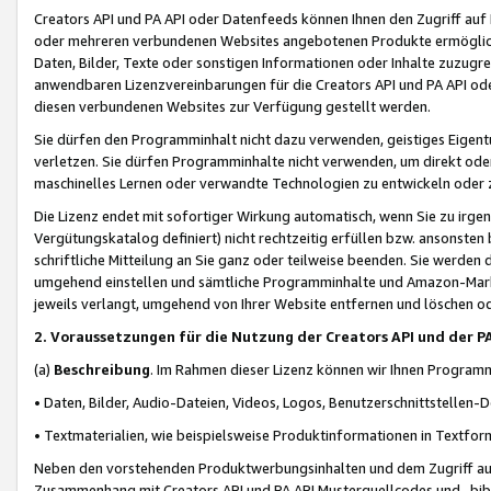
Creators API und PA API oder Datenfeeds können Ihnen den Zugriff auf D
oder mehreren verbundenen Websites angebotenen Produkte ermögliche
Daten, Bilder, Texte oder sonstigen Informationen oder Inhalte zuzugre
anwendbaren Lizenzvereinbarungen für die Creators API und PA API od
diesen verbundenen Websites zur Verfügung gestellt werden.
Sie dürfen den Programminhalt nicht dazu verwenden, geistiges Eigent
verletzen. Sie dürfen Programminhalte nicht verwenden, um direkt ode
maschinelles Lernen oder verwandte Technologien zu entwickeln oder zu
Die Lizenz endet mit sofortiger Wirkung automatisch, wenn Sie zu irg
Vergütungskatalog definiert) nicht rechtzeitig erfüllen bzw. ansonsten
schriftliche Mitteilung an Sie ganz oder teilweise beenden. Sie werden
umgehend einstellen und sämtliche Programminhalte und Amazon-Marke
jeweils verlangt, umgehend von Ihrer Website entfernen und löschen od
2. Voraussetzungen für die Nutzung der Creators API und der P
(a)
Beschreibung
. Im Rahmen dieser Lizenz können wir Ihnen Programmi
• Daten, Bilder, Audio-Dateien, Videos, Logos, Benutzerschnittstellen-
• Textmaterialien, wie beispielsweise Produktinformationen in Textfor
Neben den vorstehenden Produktwerbungsinhalten und dem Zugriff auf 
Zusammenhang mit Creators API und PA API Musterquellcodes und -bibli