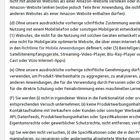
nicht mit anderen Websites als einer Amazon-Website verlinken oder i
Amazon-Website lenken (wobei jedoch Teile Ihrer Anwendung, die nich
anderen Websites als einer Amazon-Website enthalten dürfen).
(d) Ohne unsere ausdrückliche vorherige schriftliche Zustimmung werd
Nutzung mit einem Mobiltelefon oder sonstigen Mobilgerät entwickelt
(1) Websites, die nicht für die Nutzung mit solchen Geräten entwickelt
eine nicht für Mobilgeräte optimierte Website, die über einen Interne
in den
Richtlinie für Mobile Anwendungen
definiert, oder (3) Beistellge
Satellitenempfangsgeräte, Streaming-Video-Player, Blu-Ray-Player ode
Cast oder Vizio Internet-Apps).
(e) Ohne unsere ausdrückliche vorherige schriftliche Genehmigung dürfe
verwenden, um Produkt-Werbeinhalte zu aggregieren, zu analysieren, 
anderen Anwendungen, die für die Verwendung durch Personen oder Or
für die direkte Schulung oder Feinabstimmung eines maschinellen Lern
(f) Sie werden (i) nicht in irgendeiner Weise in die Funktionalität ode
entsprechenden Versuch unternehmen; (ii) keine Produktwerbungsinha
Kontaktaufnahme mit Verkäufern oder Kunden oder sonstiger Werbeaktiv
API, Datenfeeds, Produktwerbungsinhalten oder Spezifikationen erschei
Eigentumsrechte oder gewerblicher Schutzrechte, nicht entfernen, verd
(g) Sie werden nicht versuchen, (i) die Spezifikationen oder die in de
manipulieren, zu reparieren oder anderweitig abgeleitete Werke davon z