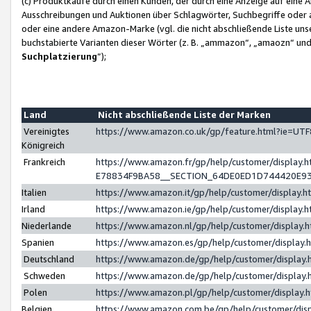
(c) Produktkäufe durch einen Kunden, der durch eine Anzeige auf eine 
Ausschreibungen und Auktionen über Schlagwörter, Suchbegriffe oder 
oder eine andere Amazon-Marke (vgl. die nicht abschließende Liste un
buchstabierte Varianten dieser Wörter (z. B. „ammazon“, „amaozn“ und „
Suchplatzierung
”);
Land
Nicht abschließende Liste der Marken
Vereinigtes
https://www.amazon.co.uk/gp/feature.html?ie=U
Königreich
Frankreich
https://www.amazon.fr/gp/help/customer/displa
E78834F9BA58__SECTION_64DE0ED1D744420E9
Italien
https://www.amazon.it/gp/help/customer/display
Irland
https://www.amazon.ie/gp/help/customer/displa
Niederlande
https://www.amazon.nl/gp/help/customer/display
Spanien
https://www.amazon.es/gp/help/customer/display
Deutschland
https://www.amazon.de/gp/help/customer/displa
Schweden
https://www.amazon.de/gp/help/customer/displa
Polen
https://www.amazon.pl/gp/help/customer/display
Belgien
https://www.amazon.com.be/gp/help/customer/d