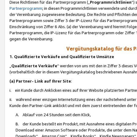
Diese Richtlinien für das Partnerprogramm („
Programmrichtlinien
“)
Partnerprogramm
; in diesen Programmrichtlinien verwendete und durch
der Vereinbarung zugewiesene Bedeutung. Die Rechte und Pflichten de
Partnerprogramm sowie Ziffer 3 der IP-Lizenz für das Partnerprogram
Einschränkung von Ziffer 6 Abs. (a) der Vereinbarung wird hiermit Fol
Partnerprogramm, die IP-Lizenz für das Partnerprogramm oder Ziffer 1
gegen die Vereinbarung.
Vergütungskatalog für das 
1. Qualifizierte Verkäufe und Qualifizierte Umsätze
„
Qualifizierte Verkäufe
“ werden von uns mit den in Ziffer 3 diese
(vorbehaltlich der in diesem Vergütungskatalog beschriebenen Ausnah
(a) Partner- Link auf Ihrer Site
:
i. ein Kunde durch Anklicken eines auf Ihrer Website platzierten Part
ii. während einer einzigen Internetsitzung eines der nachstehend unter (i)
Kunde den Partner-Link anklickt und mit dem zuerst eintretenden der f
A. Ablauf von 24 Stunden seit dem Klick,
B. der Kunde bestellt ein Produkt, mit Ausnahme eines digitalen P
Download einer Amazon Software oder Produkte, die unter dem N
Downloads“, „Amazon Coin“, „Kindle Books“, „Kindle Newspapers“, „