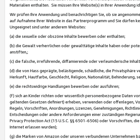
Materialien enthalten. Sie müssen Ihre Website(s) in Ihrer Anwendung ide
Wir prüfen Ihre Anwendung und benachrichtigen Sie, ob sie angenommen
auf Aufnahme Ihrer Website in das Partnerprogramm und Sie dürfen kei
Ungeeignet sind unter anderem Websites:
(a) die sexuelle oder obszöne Inhalte bewerben oder enthalten;
(b) die Gewalt verherrlichen oder gewalttätige Inhalte haben oder pot
anstiften,;
(c) die falsche, irreführende, diffamierende oder verleumderische Inha
(d) die von Hass geprägte, belästigende, schädliche, die Privatsphäre v
Herkunft, Hautfarbe, Geschlecht, Religion, Nationalität, Behinderung, 
(e) die rechtswidrige Handlungen bewerben oder ausführen;
(f) sich an Kinder richten oder wissentlich personenbezogene Daten vo
geltenden Gesetzen definiert) erheben, verwenden oder offenlegen, Vo
Regeln, Vorschriften, Anordnungen, Lizenzen, Genehmigungen, Richtlini
Entscheidungen oder andere Anforderungen einer zuständigen Regierung
Privacy Protection Act (15 U.S.C. §§ 6501-6506) oder Vorschriften, di
Internet erlassen wurden);
(g) die Marken von Amazon oder unseren verbundenen Unternehmen b