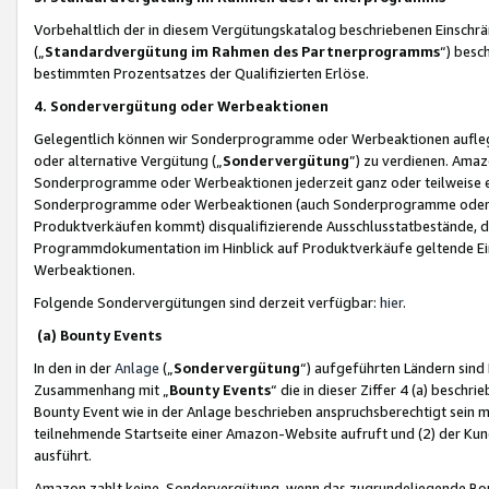
Vorbehaltlich der in diesem Vergütungskatalog beschriebenen Einschr
(„
Standardvergütung im Rahmen des Partnerprogramms
“) besc
bestimmten Prozentsatzes der Qualifizierten Erlöse.
4. Sondervergütung oder Werbeaktionen
Gelegentlich können wir Sonderprogramme oder Werbeaktionen auflegen,
oder alternative Vergütung („
Sondervergütung
”) zu verdienen. Amazo
Sonderprogramme oder Werbeaktionen jederzeit ganz oder teilweise einz
Sonderprogramme oder Werbeaktionen (auch Sonderprogramme oder We
Produktverkäufen kommt) disqualifizierende Ausschlusstatbestände, di
Programmdokumentation im Hinblick auf Produktverkäufe geltende E
Werbeaktionen.
Folgende Sondervergütungen sind derzeit verfügbar:
hier
.
(a) Bounty Events
In den in der
Anlage
(„
Sondervergütung
“) aufgeführten Ländern sind
Zusammenhang mit „
Bounty Events
“ die in dieser Ziffer 4 (a) besch
Bounty Event wie in der Anlage beschrieben anspruchsberechtigt sein mu
teilnehmende Startseite einer Amazon-Website aufruft und (2) der Kun
ausführt.
Amazon zahlt keine Sondervergütung, wenn das zugrundeliegende Boun