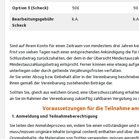
Option 3 (Scheck)
50£
50
Bearbeitungsgebühr
k.A.
k.A
Scheck
Sind auf Ihrem Konto für einen Zeitraum von mindestens drei Jahren kein
Frist von sieben Tagen nach einer entsprechenden Ankündigung die für
Schlussbetrag zurückzuhalten, der dem in der Übersicht Mindestausz
Mindestauszahlungsbetrag entspricht. Ferner können eine etwaig aufg
unterliegen oder durch geltende Verjährungsfristen verfallen.
An Sie unter Abzug bzw. Einbehalt aller in der Vereinbarung beschrieb
Ihnen gemäß der Vereinbarung zustehenden Beträge dar.
Sollten Sie, gleich aus welchem Grund, eine Überschusszahlung erhalte
an Sie im Rahmen der Vereinbarung zukünftig zahlbaren Vergütung zu 
Voraussetzungen für die Teilnahme a
1. Anmeldung und Teilnahmeberechtigung
Sie leiten den Anmeldeprozess ein, indem Sie einen vollständigen und 
muss/müssen originäre Inhalte (original content) enthalten und über d
Originalinhalte, die Materialien von Dritten verwenden, müssen wese