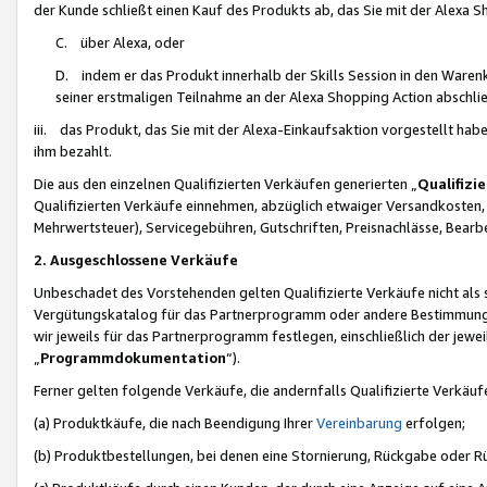
der Kunde schließt einen Kauf des Produkts ab, das Sie mit der Alexa 
C. über Alexa, oder
D. indem er das Produkt innerhalb der Skills Session in den Waren
seiner erstmaligen Teilnahme an der Alexa Shopping Action abschlie
iii. das Produkt, das Sie mit der Alexa-Einkaufsaktion vorgestellt ha
ihm bezahlt.
Die aus den einzelnen Qualifizierten Verkäufen generierten „
Qualifizi
Qualifizierten Verkäufe einnehmen, abzüglich etwaiger Versandkosten
Mehrwertsteuer), Servicegebühren, Gutschriften, Preisnachlässe, Bear
2. Ausgeschlossene Verkäufe
Unbeschadet des Vorstehenden gelten Qualifizierte Verkäufe nicht als
Vergütungskatalog für das Partnerprogramm oder andere Bestimmungen,
wir jeweils für das Partnerprogramm festlegen, einschließlich der jewe
„
Programmdokumentation
“).
Ferner gelten folgende Verkäufe, die andernfalls Qualifizierte Verkä
(a) Produktkäufe, die nach Beendigung Ihrer
Vereinbarung
erfolgen;
(b) Produktbestellungen, bei denen eine Stornierung, Rückgabe oder R