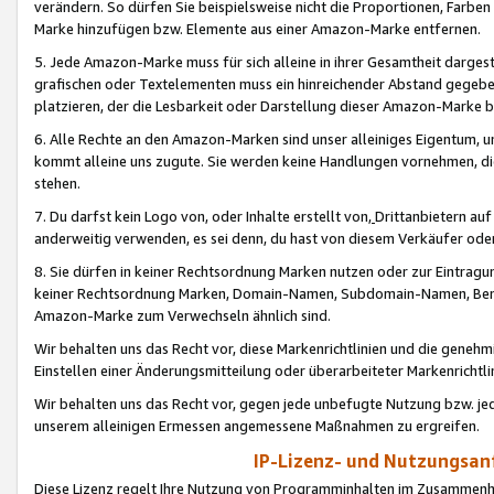
verändern. So dürfen Sie beispielsweise nicht die Proportionen, Farb
Marke hinzufügen bzw. Elemente aus einer Amazon-Marke entfernen.
5. Jede Amazon-Marke muss für sich alleine in ihrer Gesamtheit darge
grafischen oder Textelementen muss ein hinreichender Abstand gegebe
platzieren, der die Lesbarkeit oder Darstellung dieser Amazon-Marke b
6. Alle Rechte an den Amazon-Marken sind unser alleiniges Eigentum, 
kommt alleine uns zugute. Sie werden keine Handlungen vornehmen, 
stehen.
7. Du darfst kein Logo von, oder Inhalte erstellt von,
Drittanbietern au
anderweitig verwenden, es sei denn, du hast von diesem Verkäufer oder
8. Sie dürfen in keiner Rechtsordnung Marken nutzen oder zur Eintragu
keiner Rechtsordnung Marken, Domain-Namen, Subdomain-Namen, Benu
Amazon-Marke zum Verwechseln ähnlich sind.
Wir behalten uns das Recht vor, diese Markenrichtlinien und die gene
Einstellen einer Änderungsmitteilung oder überarbeiteter Markenricht
Wir behalten uns das Recht vor, gegen jede unbefugte Nutzung bzw. jede 
unserem alleinigen Ermessen angemessene Maßnahmen zu ergreifen.
IP-Lizenz- und Nutzungsan
Diese Lizenz regelt Ihre Nutzung von Programminhalten im Zusammen