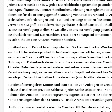
jeden Musterquellcode bzw. jede Musterbibliothek geltenden gesonder
auch Spezifikationen, Benutzerhandbücher, Anleitungen, Begleitmaterial
denen die für die ordnungsgemäße Nutzung von Creators API und PA A
technischen Anforderungen und Test- und Leistungskriterien (zusammen
verwendete Begriff „Produktwerbungsinhalte“ schließt ausdrücklich al
Lizenz zur Verfügung stellen, sowie alle von uns zur Verfügung gestel
ausdrücklich nicht auf Daten, Bilder, Texte oder sonstige Informatione
es sich nicht um eine Amazon-Website handelt.
(b) Abrufen von Produktwerbungsinhalten. Sie können Produkt-Werbein
ausdrückliche vorherige schriftliche Genehmigung erteilt haben, könn
wir über die Creators API Feeds zur Verfügung stellen. Wenn Sie Produk
Nutzung von Datenfeeds dieser Lizenz. Sie erkennen an, dass wir Creat
API oder Datenfeeds jederzeit ändern, auslaufen lassen oder neu veröffe
Verantwortung liegt, sicherzustellen, dass Ihr Zugriff auf die und Ihr
jeweiligen Zeitpunkt aktuellen Anforderungen (einschließlich dieser Liz
Zur Identifizierung Ihres Kontos und zum Stellen von Anfragen an Crea
Schlüssel und einem privaten Schlüssel (jedes Schlüsselpaar eine „Kon
Rahmen des Amazon-Partnerprogramms zugeteilte Partner-ID oder ein
Kontokennungen über den Creators API und PA API Kontoerstellungspro
Um Programmwerbeinhalte über die Creators API Dienste zu erhalten, m