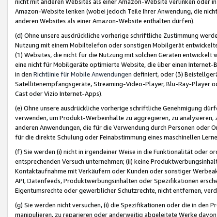
nicht mit anderen Websites als einer Amazon-Website verlinken oder i
Amazon-Website lenken (wobei jedoch Teile Ihrer Anwendung, die nich
anderen Websites als einer Amazon-Website enthalten dürfen).
(d) Ohne unsere ausdrückliche vorherige schriftliche Zustimmung werd
Nutzung mit einem Mobiltelefon oder sonstigen Mobilgerät entwickelt
(1) Websites, die nicht für die Nutzung mit solchen Geräten entwickelt
eine nicht für Mobilgeräte optimierte Website, die über einen Interne
in den
Richtlinie für Mobile Anwendungen
definiert, oder (3) Beistellge
Satellitenempfangsgeräte, Streaming-Video-Player, Blu-Ray-Player ode
Cast oder Vizio Internet-Apps).
(e) Ohne unsere ausdrückliche vorherige schriftliche Genehmigung dürfe
verwenden, um Produkt-Werbeinhalte zu aggregieren, zu analysieren, 
anderen Anwendungen, die für die Verwendung durch Personen oder Or
für die direkte Schulung oder Feinabstimmung eines maschinellen Lern
(f) Sie werden (i) nicht in irgendeiner Weise in die Funktionalität ode
entsprechenden Versuch unternehmen; (ii) keine Produktwerbungsinha
Kontaktaufnahme mit Verkäufern oder Kunden oder sonstiger Werbeaktiv
API, Datenfeeds, Produktwerbungsinhalten oder Spezifikationen erschei
Eigentumsrechte oder gewerblicher Schutzrechte, nicht entfernen, verd
(g) Sie werden nicht versuchen, (i) die Spezifikationen oder die in de
manipulieren, zu reparieren oder anderweitig abgeleitete Werke davon z