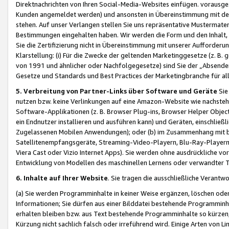
Direktnachrichten von Ihren Social-Media-Websites einfügen. vorausg
Kunden angemeldet werden) und ansonsten in Übereinstimmung mit der
stehen. Auf unser Verlangen stellen Sie uns repräsentative Mustermater
Bestimmungen eingehalten haben. Wir werden die Form und den Inhalt, di
Sie die Zertifizierung nicht in Übereinstimmung mit unserer Aufforderu
Klarstellung: (i) Für die Zwecke der geltenden Marketinggesetze (z. 
von 1991 und ähnlicher oder Nachfolgegesetze) sind Sie der „Absender“ j
Gesetze und Standards und Best Practices der Marketingbranche für 
5. Verbreitung von Partner-Links über Software und Geräte
Sie
nutzen bzw. keine Verlinkungen auf eine Amazon-Website wie nachsteh
Software-Applikationen (z. B. Browser Plug-ins, Browser Helper Objec
ein Endnutzer installieren und ausführen kann) und Geräten, einschlie
Zugelassenen Mobilen Anwendungen); oder (b) im Zusammenhang mit bzw.
Satellitenempfangsgeräte, Streaming-Video-Playern, Blu-Ray-Playern 
Viera Cast oder Vizio Internet Apps). Sie werden ohne ausdrückliche v
Entwicklung von Modellen des maschinellen Lernens oder verwandter 
6. Inhalte auf Ihrer Website
. Sie tragen die ausschließliche Verantwo
(a) Sie werden Programminhalte in keiner Weise ergänzen, löschen oder
Informationen; Sie dürfen aus einer Bilddatei bestehende Programminhal
erhalten bleiben bzw. aus Text bestehende Programminhalte so kürzen, 
Kürzung nicht sachlich falsch oder irreführend wird. Einige Arten von L