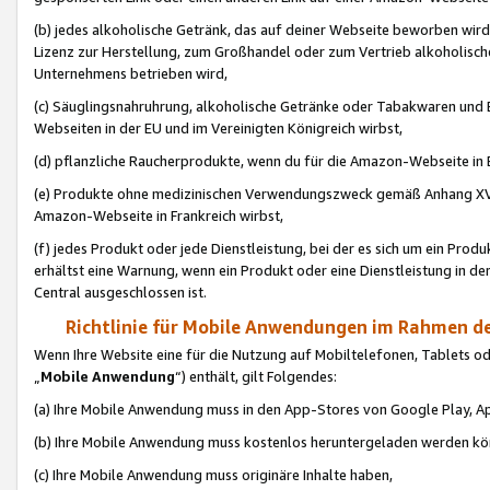
(b) jedes alkoholische Getränk, das auf deiner Webseite beworben wird
Lizenz zur Herstellung, zum Großhandel oder zum Vertrieb alkoholisch
Unternehmens betrieben wird,
(c) Säuglingsnahruhrung, alkoholische Getränke oder Tabakwaren und E
Webseiten in der EU und im Vereinigten Königreich wirbst,
(d) pflanzliche Raucherprodukte, wenn du für die Amazon-Webseite in B
(e) Produkte ohne medizinischen Verwendungszweck gemäß Anhang XVI 
Amazon-Webseite in Frankreich wirbst,
(f) jedes Produkt oder jede Dienstleistung, bei der es sich um ein Prod
erhältst eine Warnung, wenn ein Produkt oder eine Dienstleistung in de
Central ausgeschlossen ist.
Richtlinie für Mobile Anwendungen im Rahmen de
Wenn Ihre Website eine für die Nutzung auf Mobiltelefonen, Tablets 
„
Mobile Anwendung
“) enthält, gilt Folgendes:
(a) Ihre Mobile Anwendung muss in den App-Stores von Google Play, A
(b) Ihre Mobile Anwendung muss kostenlos heruntergeladen werden könn
(c) Ihre Mobile Anwendung muss originäre Inhalte haben,