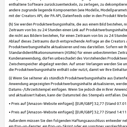
enthaltene Software zurückzuentwickeln, zu zerlegen, zu dekompilier
andere zugrunde liegende Komponenten (wie Modelle, Modellparameter
mit der Creators API, der PA API, Datenfeeds oder in den Produkt Werb
(h) Sie werden Produktwerbungsinhalte, die aus einem Bild bestehen, ni
Zeitraum von bis zu 24 Stunden einen Link auf Produktwerbungsinhalte
die nicht aus Bildern bestehen, für einen Zeitraum von bis zu 24 Stund
Ablauf dieses Zeitraums durch entsprechende Anfrage an die Creators 
Produktwerbungsinhalte aktualisieren und neu darstellen. Sofern wir Ih
Standardidentifikationsnummern (ASINs) für einen unbestimmten Zeitra
Kundenanwendung, dürfen unbeschadet des Vorstehenden Produktwerbu
Zwischenspeicher abgelegt werden. Auf unser Verlangen werden Sie un
die Produktwerbungsinhalte enthält oder nutzt, damit wir Ihre Einhalt
(i) Wenn Sie seltener als stündlich Produktwerbungsinhalte aus Datenfe
Anwendung angezeigten Produktwerbungsinhalte aktualisieren, werden 
Datums-/Uhrzeitstempel einfügen. Wenn Sie jedoch die in Ihrer Anwe
und aktualisiert haben, kann der Datumsteil des Stempels entfallen. Dies
• Preis auf [Amazon-Website einfügen]: [EUR/GBP] 32,77 (Stand 07.01.
• Preis auf [Amazon-Website einfügen]: [EUR/GBP] 32,77 (Stand 14:11 
Außerdem müssen Sie den folgenden Haftungsausschluss entweder neb
ein Pop-up-Fenster, ein Pop-up-Skript oder ein sonstiges vergleichba