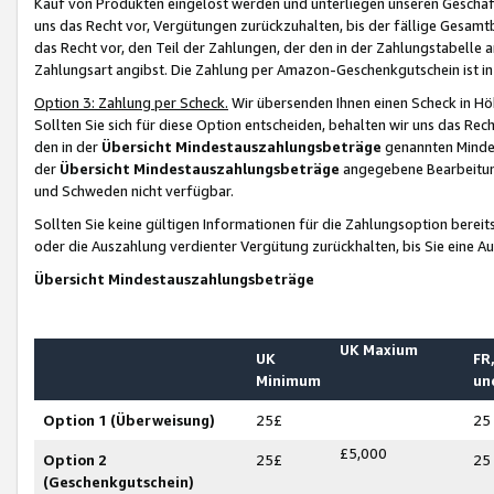
Kauf von Produkten eingelöst werden und unterliegen unseren Geschäf
uns das Recht vor, Vergütungen zurückzuhalten, bis der fällige Gesamt
das Recht vor, den Teil der Zahlungen, der den in der Zahlungstabelle 
Zahlungsart angibst. Die Zahlung per Amazon-Geschenkgutschein ist in
Option 3: Zahlung per Scheck.
Wir übersenden Ihnen einen Scheck in Höh
Sollten Sie sich für diese Option entscheiden, behalten wir uns das Rec
den in der
Übersicht Mindestauszahlungsbeträge
genannten Mindest
der
Übersicht Mindestauszahlungsbeträge
angegebene Bearbeitung
und Schweden nicht verfügbar.
Sollten Sie keine gültigen Informationen für die Zahlungsoption bereit
oder die Auszahlung verdienter Vergütung zurückhalten, bis Sie eine A
Übersicht Mindestauszahlungsbeträge
UK Maxium
UK
FR,
Minimum
un
Option 1 (Überweisung)
25£
25
£5,000
Option 2
25£
25
(Geschenkgutschein)