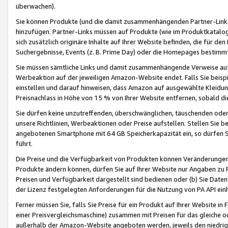
überwachen).
Sie können Produkte (und die damit zusammenhängenden Partner-Links)
hinzufügen. Partner-Links müssen auf Produkte (wie im Produktkatalog de
sich zusätzlich originäre Inhalte auf Ihrer Website befinden, die für 
Suchergebnisse, Events (z. B. Prime Day) oder die Homepages bestimmte
Sie müssen sämtliche Links und damit zusammenhängende Verweise auf z
Werbeaktion auf der jeweiligen Amazon-Website endet. Falls Sie beisp
einstellen und darauf hinweisen, dass Amazon auf ausgewählte Kleidun
Preisnachlass in Höhe von 15 % von Ihrer Website entfernen, sobald di
Sie dürfen keine unzutreffenden, überschwänglichen, täuschenden od
unsere Richtlinien, Werbeaktionen oder Preise aufstellen. Stellen Sie 
angebotenen Smartphone mit 64 GB Speicherkapazität ein, so dürfen S
führt.
Die Preise und die Verfügbarkeit von Produkten können Veränderungen 
Produkte ändern können, dürfen Sie auf Ihrer Website nur Angaben zu P
Preisen und Verfügbarkeit dargestellt sind bedienen oder (b) Sie Daten
der Lizenz festgelegten Anforderungen für die Nutzung von PA API einh
Ferner müssen Sie, falls Sie Preise für ein Produkt auf Ihrer Website in 
einer Preisvergleichsmaschine) zusammen mit Preisen für das gleiche o
außerhalb der Amazon-Website angeboten werden, jeweils den niedrigst