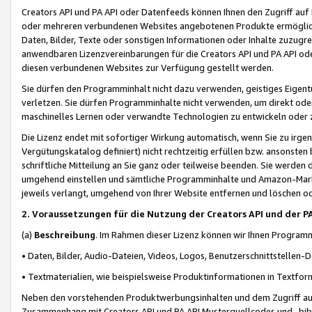
Creators API und PA API oder Datenfeeds können Ihnen den Zugriff auf D
oder mehreren verbundenen Websites angebotenen Produkte ermögliche
Daten, Bilder, Texte oder sonstigen Informationen oder Inhalte zuzugre
anwendbaren Lizenzvereinbarungen für die Creators API und PA API od
diesen verbundenen Websites zur Verfügung gestellt werden.
Sie dürfen den Programminhalt nicht dazu verwenden, geistiges Eigent
verletzen. Sie dürfen Programminhalte nicht verwenden, um direkt ode
maschinelles Lernen oder verwandte Technologien zu entwickeln oder zu
Die Lizenz endet mit sofortiger Wirkung automatisch, wenn Sie zu irg
Vergütungskatalog definiert) nicht rechtzeitig erfüllen bzw. ansonsten
schriftliche Mitteilung an Sie ganz oder teilweise beenden. Sie werden
umgehend einstellen und sämtliche Programminhalte und Amazon-Marke
jeweils verlangt, umgehend von Ihrer Website entfernen und löschen od
2. Voraussetzungen für die Nutzung der Creators API und der P
(a)
Beschreibung
. Im Rahmen dieser Lizenz können wir Ihnen Programmi
• Daten, Bilder, Audio-Dateien, Videos, Logos, Benutzerschnittstellen-
• Textmaterialien, wie beispielsweise Produktinformationen in Textfor
Neben den vorstehenden Produktwerbungsinhalten und dem Zugriff auf 
Zusammenhang mit Creators API und PA API Musterquellcodes und -bibli