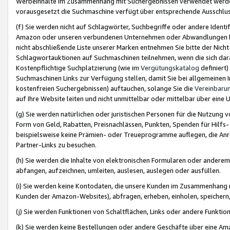
Werbeinhalte im Zusammenhang mit Suchergebnissen verwendet werden,
vorausgesetzt die Suchmaschine verfügt über entsprechende Ausschlu
(f) Sie werden nicht auf Schlagwörter, Suchbegriffe oder andere Ident
Amazon oder unseren verbundenen Unternehmen oder Abwandlungen bzw
nicht abschließende Liste unserer Marken entnehmen Sie bitte der Nich
Schlagwortauktionen auf Suchmaschinen teilnehmen, wenn die sich da
Kostenpflichtige Suchplatzierung (wie im
Vergütungskatalog
definiert
Suchmaschinen Links zur Verfügung stellen, damit Sie bei allgemeinen I
kostenfreien Suchergebnissen) auftauchen, solange Sie die
Vereinbaru
auf Ihre Website leiten und nicht unmittelbar oder mittelbar über eine
(g) Sie werden natürlichen oder juristischen Personen für die Nutzung 
Form von Geld, Rabatten, Preisnachlässen, Punkten, Spenden für Hilfs
beispielsweise keine Prämien- oder Treueprogramme auflegen, die Anrei
Partner-Links zu besuchen.
(h) Sie werden die Inhalte von elektronischen Formularen oder anderem M
abfangen, aufzeichnen, umleiten, auslesen, auslegen oder ausfüllen.
(i) Sie werden keine Kontodaten, die unsere Kunden im Zusammenhang 
Kunden der Amazon-Websites), abfragen, erheben, einholen, speichern,
(j) Sie werden Funktionen von Schaltflächen, Links oder andere Funkti
(k) Sie werden keine Bestellungen oder andere Geschäfte über eine Ama