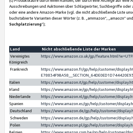
(c) Produktkäufe durch einen Kunden, der durch eine Anzeige auf eine 
Ausschreibungen und Auktionen über Schlagwörter, Suchbegriffe oder 
oder eine andere Amazon-Marke (vgl. die nicht abschließende Liste un
buchstabierte Varianten dieser Wörter (z. B. „ammazon“, „amaozn“ und „
Suchplatzierung
”);
Land
Nicht abschließende Liste der Marken
Vereinigtes
https://www.amazon.co.uk/gp/feature.html?ie=U
Königreich
Frankreich
https://www.amazon.fr/gp/help/customer/displa
E78834F9BA58__SECTION_64DE0ED1D744420E9
Italien
https://www.amazon.it/gp/help/customer/display
Irland
https://www.amazon.ie/gp/help/customer/displa
Niederlande
https://www.amazon.nl/gp/help/customer/display
Spanien
https://www.amazon.es/gp/help/customer/display
Deutschland
https://www.amazon.de/gp/help/customer/displa
Schweden
https://www.amazon.de/gp/help/customer/displa
Polen
https://www.amazon.pl/gp/help/customer/display
Belgien
https://www.amazon.com.be/gp/help/customer/d