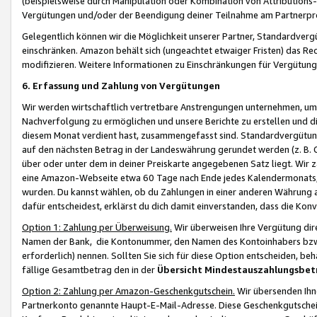
(beispielsweise durch Manipulation oder Kombination von Attributions-
Vergütungen und/oder der Beendigung deiner Teilnahme am Partnerp
Gelegentlich können wir die Möglichkeit unserer Partner, Standardv
einschränken. Amazon behält sich (ungeachtet etwaiger Fristen) das Re
modifizieren. Weitere Informationen zu Einschränkungen für Vergütung
6. Erfassung und Zahlung von Vergütungen
Wir werden wirtschaftlich vertretbare Anstrengungen unternehmen, um 
Nachverfolgung zu ermöglichen und unsere Berichte zu erstellen und di
diesem Monat verdient hast, zusammengefasst sind. Standardvergütung
auf den nächsten Betrag in der Landeswährung gerundet werden (z. B. C
über oder unter dem in deiner Preiskarte angegebenen Satz liegt. Wir
eine Amazon-Webseite etwa 60 Tage nach Ende jedes Kalendermonats, i
wurden. Du kannst wählen, ob du Zahlungen in einer anderen Währung
dafür entscheidest, erklärst du dich damit einverstanden, dass die K
Option 1: Zahlung per Überweisung.
Wir überweisen Ihre Vergütung dir
Namen der Bank, die Kontonummer, den Namen des Kontoinhabers bzw. a
erforderlich) nennen. Sollten Sie sich für diese Option entscheiden, be
fällige Gesamtbetrag den in der
Übersicht Mindestauszahlungsbet
Option 2: Zahlung per Amazon-Geschenkgutschein.
Wir übersenden Ihne
Partnerkonto genannte Haupt-E-Mail-Adresse. Diese Geschenkgutschei