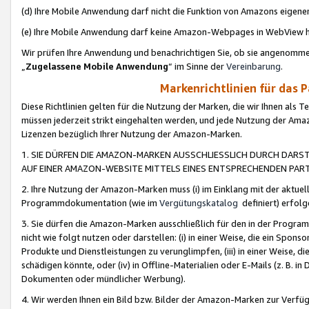
(d) Ihre Mobile Anwendung darf nicht die Funktion von Amazons eige
(e) Ihre Mobile Anwendung darf keine Amazon-Webpages in WebView 
Wir prüfen Ihre Anwendung und benachrichtigen Sie, ob sie angenomm
„
Zugelassene Mobile Anwendung
“ im Sinne der
Vereinbarung
.
Markenrichtlinien für das 
Diese Richtlinien gelten für die Nutzung der Marken, die wir Ihnen als 
müssen jederzeit strikt eingehalten werden, und jede Nutzung der Ama
Lizenzen bezüglich Ihrer Nutzung der Amazon-Marken.
1. SIE DÜRFEN DIE AMAZON-MARKEN AUSSCHLIESSLICH DURCH DARS
AUF EINER AMAZON-WEBSITE MITTELS EINES ENTSPRECHENDEN PART
2. Ihre Nutzung der Amazon-Marken muss (i) im Einklang mit der aktuells
Programmdokumentation (wie im
Vergütungskatalog
definiert) erfolg
3. Sie dürfen die Amazon-Marken ausschließlich für den in der Progr
nicht wie folgt nutzen oder darstellen: (i) in einer Weise, die ein Spo
Produkte und Dienstleistungen zu verunglimpfen, (iii) in einer Weise
schädigen könnte, oder (iv) in Offline-Materialien oder E-Mails (z. B.
Dokumenten oder mündlicher Werbung).
4. Wir werden Ihnen ein Bild bzw. Bilder der Amazon-Marken zur Verfüg