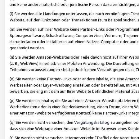
und keine andere natürliche oder juristische Person dazu ermächtigen, a
(l) Sie werden alle Handlungen unterlassen, die nach vernünftigem Erme
Website, auf der Funktionen oder Transaktionen (zum Beispiel suchen, s
(m) Sie werden auf Ihrer Website keine Partner-Links oder Programmin
Spionagesoftware, Schadsoftware, Computerviren, Würmern, Trojaner
Herunterladen oder Installieren auf einem Nutzer-Computer oder ande
genehmigt wurden.
(n) Sie werden Amazon-Websites oder Teile davon nicht auf Ihrer Websi
(z. B., WebView) innerhalb einer Mobilen Anwendung. Die Darstellung ein
Teilnahmevoraussetzungen stellt jedoch keinen Verstoß gegen diese Zif
(o) Sie werden keine Partner-Links oder andere Inhalte, die eine Am
Werbeseiten oder Layer-Werbung einstellen oder bereitstellen, mit Au
bewerben, die eng mit dem auf Ihrer Website befindlichen Material z
(p) Sie werden in Inhalte, die Sie auf einer Amazon-Website platzier
Werbediensten oder in einer Kundenbewertung, einem Forum, einem Wun
einer Amazon-Website verfügbaren Kontext) keine Partner-Links integr
(q) Sie werden nicht versuchen, den
Vergütungskatalog
zu umgehen oder
dass sich eine Webpage einer Amazon-Website im Browser eines Kunden 
(r) Sie werden nicht versuchen, Internetverkehr (Traffic) oder Vergü