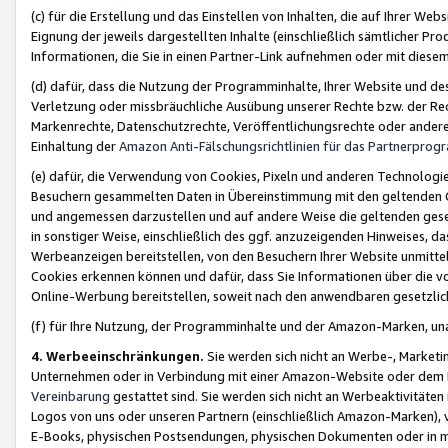
(c) für die Erstellung und das Einstellen von Inhalten, die auf Ihrer We
Eignung der jeweils dargestellten Inhalte (einschließlich sämtlicher 
Informationen, die Sie in einen Partner-Link aufnehmen oder mit diese
(d) dafür, dass die Nutzung der Programminhalte, Ihrer Website und des 
Verletzung oder missbräuchliche Ausübung unserer Rechte bzw. der Recht
Markenrechte, Datenschutzrechte, Veröffentlichungsrechte oder anderer
Einhaltung der
Amazon Anti-Fälschungsrichtlinien für das Partnerpro
(e) dafür, die Verwendung von Cookies, Pixeln und anderen Technologien
Besuchern gesammelten Daten in Übereinstimmung mit den geltenden Ge
und angemessen darzustellen und auf andere Weise die geltenden geset
in sonstiger Weise, einschließlich des ggf. anzuzeigenden Hinweises, d
Werbeanzeigen bereitstellen, von den Besuchern Ihrer Website unmitte
Cookies erkennen können und dafür, dass Sie Informationen über die v
Online-Werbung bereitstellen, soweit nach den anwendbaren gesetzlic
(f) für Ihre Nutzung, der Programminhalte und der Amazon-Marken, u
4. Werbeeinschränkungen.
Sie werden sich nicht an Werbe-, Market
Unternehmen oder in Verbindung mit einer Amazon-Website oder dem Pa
Vereinbarung
gestattet sind. Sie werden sich nicht an Werbeaktivitäten
Logos von uns oder unseren Partnern (einschließlich Amazon-Marken), 
E-Books, physischen Postsendungen, physischen Dokumenten oder in 