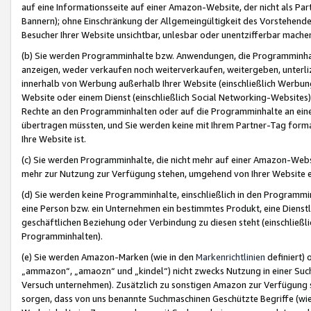
auf eine Informationsseite auf einer Amazon-Website, der nicht als Part
Bannern); ohne Einschränkung der Allgemeingültigkeit des Vorstehende
Besucher Ihrer Website unsichtbar, unlesbar oder unentzifferbar mache
(b) Sie werden Programminhalte bzw. Anwendungen, die Programminhalt
anzeigen, weder verkaufen noch weiterverkaufen, weitergeben, unterli
innerhalb von Werbung außerhalb Ihrer Website (einschließlich Werbun
Website oder einem Dienst (einschließlich Social Networking-Website
Rechte an den Programminhalten oder auf die Programminhalte an eine a
übertragen müssten, und Sie werden keine mit Ihrem Partner-Tag formati
Ihre Website ist.
(c) Sie werden Programminhalte, die nicht mehr auf einer Amazon-Websit
mehr zur Nutzung zur Verfügung stehen, umgehend von Ihrer Website e
(d) Sie werden keine Programminhalte, einschließlich in den Programmin
eine Person bzw. ein Unternehmen ein bestimmtes Produkt, eine Dienstle
geschäftlichen Beziehung oder Verbindung zu diesen steht (einschließli
Programminhalten).
(e) Sie werden Amazon-Marken (wie in den
Markenrichtlinien
definiert) 
„ammazon“, „amaozn“ und „kindel“) nicht zwecks Nutzung in einer Suc
Versuch unternehmen). Zusätzlich zu sonstigen Amazon zur Verfügung 
sorgen, dass von uns benannte Suchmaschinen Geschützte Begriffe (wie 