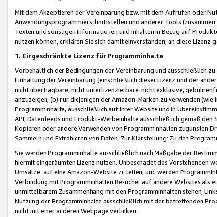
Mit dem Akzeptieren der Vereinbarung bzw. mit dem Aufrufen oder Nutz
Anwendungsprogrammierschnittstellen und anderer Tools (zusammen die
Texten und sonstigen Informationen und Inhalten in Bezug auf Produkte
nutzen können, erklären Sie sich damit einverstanden, an diese Lizenz 
1. Eingeschränkte Lizenz für Programminhalte
Vorbehaltlich der Bedingungen der Vereinbarung und ausschließlich z
Einhaltung der Vereinbarung (einschließlich dieser Lizenz und der ande
nicht übertragbare, nicht unterlizenzierbare, nicht exklusive, gebühren
anzuzeigen; (b) nur diejenigen der Amazon-Marken zu verwenden (wie in 
Programminhalte, ausschließlich auf Ihrer Website und in Übereinstimmu
API, Datenfeeds und Produkt-Werbeinhalte ausschließlich gemäß den Spe
Kopieren oder andere Verwenden von Programminhalten zugunsten Dri
Sammeln und Extrahieren von Daten. Zur Klarstellung: Zu den Program
Sie werden Programminhalte ausschließlich nach Maßgabe der Besti
hiermit eingeräumten Lizenz nutzen. Unbeschadet des Vorstehenden we
Umsätze auf eine Amazon-Website zu leiten, und werden Programminhal
Verbindung mit Programminhalten Besucher auf andere Websites als ein
unmittelbarem Zusammenhang mit den Programminhalten stehen, Links z
Nutzung der Programminhalte ausschließlich mit der betreffenden Pr
nicht mit einer anderen Webpage verlinken.