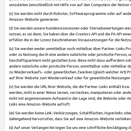
umzuleiten (einschließlich mit Hilfe von auf den Computern der Nutzer i
(s) Sie werden nicht durch Roboter, Softwareprogramme oder auf andere
Amazon-Website generieren.
(t) Sie werden unsere Kundenrezensionen oder Sternebewertungen wed
nutzen, es sei denn, Sie haben über die Creators API und die PA API e
erfüllen die in der Lizenz beschriebenen Voraussetzungen für die Nutzu
(u) Sie werden weder unmittelbar noch mittelbar über Partner-Links P
oder zu Nutzung durch eine andere natürliche oder juristische Person,
Geschäftspartnern nicht gestatten bzw. diese nicht dazu auffordern od
andere natürliche oder juristische Person, unmittelbar oder mittelbar
zu Wiederverkaufs- oder gewerblichen Zwecken (gleich welcher Art) 
auf Ihrer Website zum Wiederverkauf oder für gewerbliche Nutzungen 
(v) Sie werden die URL Ihrer Website, die die Partner-Links enthält b
werden, nicht in einer Weise tarnen, verstecken, manipulieren oder and
nicht mit angemessenem Aufwand in der Lage sind, die Website oder A
Links eine Amazon-Website aufruft.
(w) Sie werden keine Link-Verkürzungen, Schaltflächen, Hyperlinks ode
dahingehend hervorrufen, dass Sie auf eine Amazon-Website verlinken
(x) Auf unser Verlangen hin legen Sie uns eine schriftliche Bestätigung