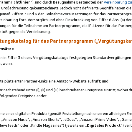
rammrichtlinien
“) sind durch Bezugnahme Bestandteil der
Vereinbarung z
Großschreibung gekennzeichnete, jedoch nicht definierte Begriffe haben die
 gemäß Ziffern 3 und 6 der Teilnahmevoraussetzungen für das Partnerprogram
nbarung fort. Vorsorglich und ohne Einschränkung von Ziffer 6 Abs. (a) der
ungen für die Teilnahme am Partnerprogramm, die IP-Lizenz für das Partner
rstoß gegen die Vereinbarung.
ungskatalog für das Partnerprogramm („Vergütungska
 Umsätze
n in Ziffer 3 dieses Vergütungskatalogs festgelegten Standardvergütungen v
r, wenn:
ite platzierten Partner-Links eine Amazon-Website aufruft; und
r nachstehend unter (i), (ii) und (iii) beschriebenen Ereignisse eintritt, wobe
 folgenden Ereignisse endet:
hme eines digitalen Produkts (gemäß Feststellung nach unserem alleinigen 
 „Amazon Music“, „Amazon Shorts“, „eDocs“, „Amazon Prime Video“, „Game
Newsfeeds“ oder „Kindle Magazines“) (jeweils ein „
Digitales Produkt
“) ver