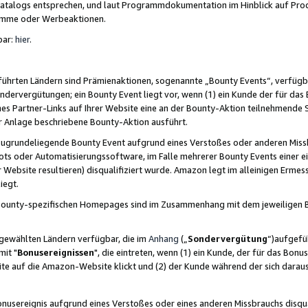
skatalogs entsprechen, und laut Programmdokumentation im Hinblick auf Pr
amme oder Werbeaktionen.
bar:
hier
.
führten Ländern sind Prämienaktionen, sogenannte „Bounty Events“, verfügb
Sondervergütungen; ein Bounty Event liegt vor, wenn (1) ein Kunde der für da
nes Partner-Links auf Ihrer Website eine an der Bounty-Aktion teilnehmende 
er Anlage beschriebene Bounty-Aktion ausführt.
ugrundeliegende Bounty Event aufgrund eines Verstoßes oder anderen Miss
ots oder Automatisierungssoftware, im Falle mehrerer Bounty Events einer e
r Website resultieren) disqualifiziert wurde. Amazon legt im alleinigen Ermess
iegt.
n Bounty-spezifischen Homepages sind im Zusammenhang mit dem jeweiligen
sgewählten Ländern verfügbar, die im
Anhang
(„
Sondervergütung
“)aufgefüh
it "
Bonusereignissen
", die eintreten, wenn (1) ein Kunde, der für das Bon
bsite auf die Amazon-Website klickt und (2) der Kunde während der sich dar
usereignis aufgrund eines Verstoßes oder eines anderen Missbrauchs disqua