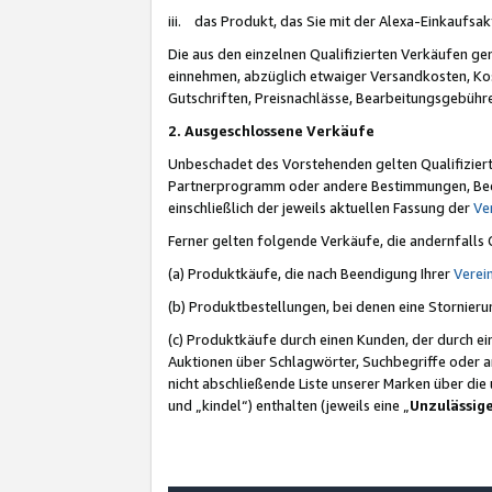
iii. das Produkt, das Sie mit der Alexa-Einkaufsa
Die aus den einzelnen Qualifizierten Verkäufen gen
einnehmen, abzüglich etwaiger Versandkosten, Ko
Gutschriften, Preisnachlässe, Bearbeitungsgebühr
2. Ausgeschlossene Verkäufe
Unbeschadet des Vorstehenden gelten Qualifiziert
Partnerprogramm oder andere Bestimmungen, Beding
einschließlich der jeweils aktuellen Fassung der
Ve
Ferner gelten folgende Verkäufe, die andernfalls
(a) Produktkäufe, die nach Beendigung Ihrer
Verei
(b) Produktbestellungen, bei denen eine Stornier
(c) Produktkäufe durch einen Kunden, der durch e
Auktionen über Schlagwörter, Suchbegriffe oder a
nicht abschließende Liste unserer Marken über di
und „kindel“) enthalten (jeweils eine „
Unzulässig