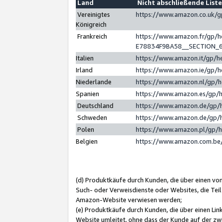
Land
Nicht abschließende List
Vereinigtes
https://www.amazon.co.uk/
Königreich
Frankreich
https://www.amazon.fr/gp/
E78834F9BA58__SECTION_
Italien
https://www.amazon.it/gp/h
Irland
https://www.amazon.ie/gp/
Niederlande
https://www.amazon.nl/gp/
Spanien
https://www.amazon.es/gp/
Deutschland
https://www.amazon.de/gp/
Schweden
https://www.amazon.de/gp/
Polen
https://www.amazon.pl/gp/
Belgien
https://www.amazon.com.be
(d) Produktkäufe durch Kunden, die über einen vo
Such- oder Verweisdienste oder Websites, die Teil
Amazon-Website verwiesen werden;
(e) Produktkäufe durch Kunden, die über einen Li
Website umleitet, ohne dass der Kunde auf der zw