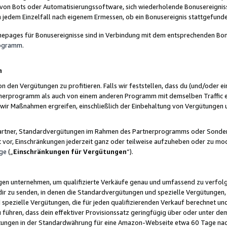
 von Bots oder Automatisierungssoftware, sich wiederholende Bonusereignisse
n jedem Einzelfall nach eigenem Ermessen, ob ein Bonusereignis stattgefund
epages für Bonusereignisse sind in Verbindung mit dem entsprechenden Bonu
rogramm
.
n
den Vergütungen zu profitieren. Falls wir feststellen, dass du (und/oder ein
erprogramm als auch von einem anderen Programm mit demselben Traffic ei
n wir Maßnahmen ergreifen, einschließlich der Einbehaltung von Vergütunge
r Partner, Standardvergütungen im Rahmen des Partnerprogramms oder Sonde
ht vor, Einschränkungen jederzeit ganz oder teilweise aufzuheben oder zu mod
ge
(„
Einschränkungen für Vergütungen
“).
ngen unternehmen, um qualifizierte Verkäufe genau und umfassend zu verfol
dir zu senden, in denen die Standardvergütungen und spezielle Vergütungen, 
pezielle Vergütungen, die für jeden qualifizierenden Verkauf berechnet un
 führen, dass dein effektiver Provisionssatz geringfügig über oder unter dem
ungen in der Standardwährung für eine Amazon-Webseite etwa 60 Tage nach