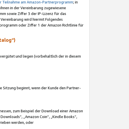
ur Teilnahme am Amazon-Partnerprogramm
; in
 ihnen in der Vereinbarung zugewiesene
m sowie Ziffer 3 der IP-Lizenz für das
 Vereinbarung wird hiermit Folgendes
programm oder Ziffer 1 der Amazon Richtlinie für
talog“)
ergütet und liegen (vorbehaltlich der in diesem
i die Sitzung beginnt, wenn der Kunde den Partner-
Ermessen, zum Beispiel der Download einer Amazon
 Downloads“, „Amazon Coin“, „Kindle Books“,
trieben werden, oder