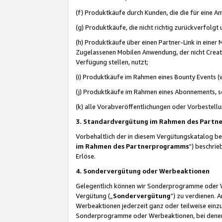
(f) Produktkäufe durch Kunden, die die für eine
(g) Produktkäufe, die nicht richtig zurückverfolg
(h) Produktkäufe über einen Partner-Link in einer
Zugelassenen Mobilen Anwendung, der nicht Creator
Verfügung stellen, nutzt;
(i) Produktkäufe im Rahmen eines Bounty Events (w
(j) Produktkäufe im Rahmen eines Abonnements, so
(k) alle Vorabveröffentlichungen oder Vorbestellu
3. Standardvergütung im Rahmen des Part
Vorbehaltlich der in diesem Vergütungskatalog b
im Rahmen des Partnerprogramms
“) beschri
Erlöse.
4. Sondervergütung oder Werbeaktionen
Gelegentlich können wir Sonderprogramme oder Wer
Vergütung („
Sondervergütung
”) zu verdienen. 
Werbeaktionen jederzeit ganz oder teilweise einz
Sonderprogramme oder Werbeaktionen, bei denen e