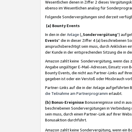
Wesentlichen denen in Ziffer 2 dieses Vergütung
ebenso im Wesentlichen analog für Sonderprogr
Folgende Sondervergütungen sind derzeit verfüg
(a) Bounty Events
In den in der
Anlage
(„
Sondervergütung
“) aufge
Events
“ die in dieser Ziffer 4 (a) beschriebenen 
anspruchsberechtigt sein muss, durch Anklicken ei
der Kunde in der entsprechenden Sitzung die in d
Amazon zahlt keine Sondervergütung, wenn das z
Angabe ungültiger E-Mail-Adressen, Einsatz von B
Bounty Events, die nicht aus Partner-Links auf Ihre
gegeben ist oder ein Verstoß oder Missbrauch vorl
Partner-Links auf die in der Anlage aufgeführte
die Teilnahme am Partnerprogramm
erlaubt.
(b) Bonus-Ereignisse
Bonusereignisse sind in au
beschriebenen Sondervergütungen in Verbindung m
sein muss, durch einen Partner-Link auf Ihrer We
Bonusaktion durchführt.
Amazon zahlt keine Sondervergütung, wenn ein Bon