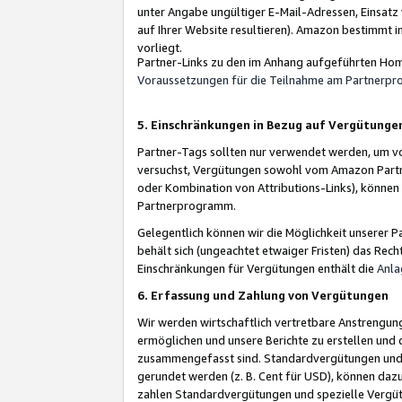
unter Angabe ungültiger E-Mail-Adressen, Einsatz
auf Ihrer Website resultieren). Amazon bestimmt i
vorliegt.
Partner-Links zu den im Anhang aufgeführten Hom
Voraussetzungen für die Teilnahme am Partnerp
5. Einschränkungen in Bezug auf Vergütunge
Partner-Tags sollten nur verwendet werden, um von 
versuchst, Vergütungen sowohl vom Amazon Partn
oder Kombination von Attributions-Links), könne
Partnerprogramm.
Gelegentlich können wir die Möglichkeit unsere
behält sich (ungeachtet etwaiger Fristen) das Rec
Einschränkungen für Vergütungen enthält die
Anla
6. Erfassung und Zahlung von Vergütungen
Wir werden wirtschaftlich vertretbare Anstrengu
ermöglichen und unsere Berichte zu erstellen und 
zusammengefasst sind. Standardvergütungen und s
gerundet werden (z. B. Cent für USD), können dazu
zahlen Standardvergütungen und spezielle Vergüt