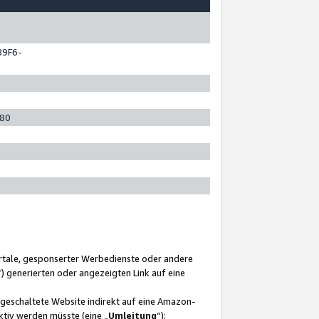
89F6-
280
ortale, gesponserter Werbedienste oder andere
“) generierten oder angezeigten Link auf eine
ngeschaltete Website indirekt auf eine Amazon-
ktiv werden müsste (eine „
Umleitung
“);