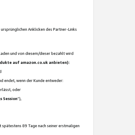
 ursprünglichen Anklicken des Partner-Links
laden und von diesem/dieser bezahlt wird
rodukte auf amazon.co.uk anbieten):
d
 und endet, wenn der Kunde entweder:
erlässt, oder
ls Session
“),
t spätestens 89 Tage nach seiner erstmaligen