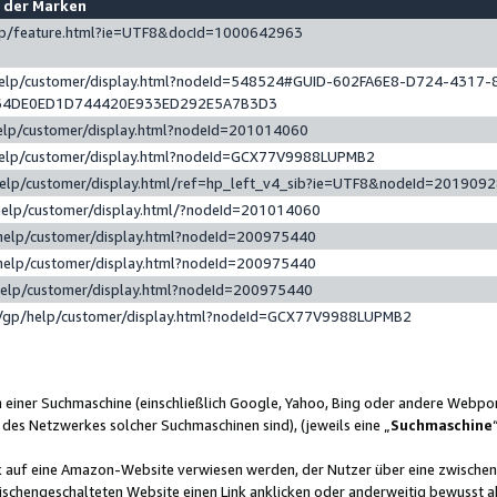
e der Marken
gp/feature.html?ie=UTF8&docId=1000642963
help/customer/display.html?nodeId=548524#GUID-602FA6E8-D724-4317-
64DE0ED1D744420E933ED292E5A7B3D3
elp/customer/display.html?nodeId=201014060
help/customer/display.html?nodeId=GCX77V9988LUPMB2
help/customer/display.html/ref=hp_left_v4_sib?ie=UTF8&nodeId=201909
help/customer/display.html/?nodeId=201014060
help/customer/display.html?nodeId=200975440
help/customer/display.html?nodeId=200975440
help/customer/display.html?nodeId=200975440
/gp/help/customer/display.html?nodeId=GCX77V9988LUPMB2
n einer Suchmaschine (einschließlich Google, Yahoo, Bing oder andere Webp
 des Netzwerkes solcher Suchmaschinen sind), (jeweils eine „
Suchmaschine
nk auf eine Amazon-Website verwiesen werden, der Nutzer über eine zwische
ischengeschalteten Website einen Link anklicken oder anderweitig bewusst a