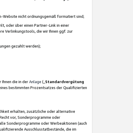
azon-Website nicht ordnungsgemäß formatiert sind;
, oder über einen Partner-Link in einer
e Verlinkungstools, die wir Ihnen ggf. zur
ütungen gezahlt werden);
 Ihnen die in der
Anlage
(„
Standardvergütung
ines bestimmten Prozentsatzes der Qualifizierten
eit erhalten, zusätzliche oder alternative
as Recht vor, Sonderprogramme oder
für alle Sonderprogramme oder Werbeaktionen (auch
lifizierende Ausschlusstatbestände, die im