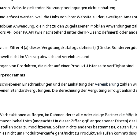
 Amazon-Website geltenden Nutzungsbedingungen nicht einhalten;
t und erfasst werden, weil die Links von Ihrer Website zu der jeweiligen Am
 Mobilen Anwendung, die nicht zu den Zugelassenen Mobilen Anwendungen zählt
s API oder PA API (wie nachstehend unter der IP-Lizenz definiert) oder ander
ie in Ziffer 4 (a) dieses Vergütungskatalogs definiert) (für das Sonderverg
weit nicht im Vertrag abweichend vereinbart, und
ngen von Produkten, die nicht auf einer Produkt-Listenseite verfügbar sind.
nerprogramms
eschriebenen Einschränkungen und der Einhaltung der
Vereinbarung
zahlen wir
ebenen Standardvergütungen. Die Berechnung der Vergütung erfolgt anhand e
beaktionen auflegen, im Rahmen derer alle oder einige Partner die Möglichk
Amazon behält sich (ungeachtet in dieser Ziffer ggf. angegebener Fristen) d
ustellen oder zu modifizieren. Sofern nichts anderes bestimmt ist, gelten 
s nicht um Produktverkäufe geht/nicht zu Produktverkäufen kommt) disqua