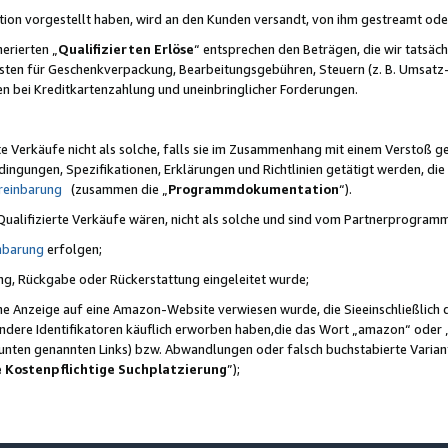
ktion vorgestellt haben, wird an den Kunden versandt, von ihm gestreamt od
erierten „
Qualifizierten Erlöse
“ entsprechen den Beträgen, die wir tatsäch
sten für Geschenkverpackung, Bearbeitungsgebühren, Steuern (z. B. Umsatz-
en bei Kreditkartenzahlung und uneinbringlicher Forderungen.
e Verkäufe nicht als solche, falls sie im Zusammenhang mit einem Verstoß 
ungen, Spezifikationen, Erklärungen und Richtlinien getätigt werden, die 
reinbarung
(zusammen die „
Programmdokumentation
“).
 Qualifizierte Verkäufe wären, nicht als solche und sind vom Partnerprogra
nbarung
erfolgen;
ung, Rückgabe oder Rückerstattung eingeleitet wurde;
ine Anzeige auf eine Amazon-Website verwiesen wurde, die Sieeinschließlich
ndere Identifikatoren käuflich erworben haben,die das Wort „amazon“ oder 
e unten genannten Links) bzw. Abwandlungen oder falsch buchstabierte Varia
e Kostenpflichtige Suchplatzierung
”);