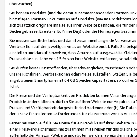
überwachen).
Sie können Produkte (und die damit zusammenhängenden Partner-Links)
hinzufügen. Partner-Links müssen auf Produkte (wie im Produktkatalog de
sich zusätzlich originäre Inhalte auf Ihrer Website befinden, die für 
Suchergebnisse, Events (z. B. Prime Day) oder die Homepages bestimmte
Sie müssen sämtliche Links und damit zusammenhängende Verweise auf z
Werbeaktion auf der jeweiligen Amazon-Website endet. Falls Sie beisp
einstellen und darauf hinweisen, dass Amazon auf ausgewählte Kleidun
Preisnachlass in Höhe von 15 % von Ihrer Website entfernen, sobald di
Sie dürfen keine unzutreffenden, überschwänglichen, täuschenden od
unsere Richtlinien, Werbeaktionen oder Preise aufstellen. Stellen Sie 
angebotenen Smartphone mit 64 GB Speicherkapazität ein, so dürfen S
führt.
Die Preise und die Verfügbarkeit von Produkten können Veränderungen 
Produkte ändern können, dürfen Sie auf Ihrer Website nur Angaben zu P
Preisen und Verfügbarkeit dargestellt sind bedienen oder (b) Sie Daten
der Lizenz festgelegten Anforderungen für die Nutzung von PA API einh
Ferner müssen Sie, falls Sie Preise für ein Produkt auf Ihrer Website in 
einer Preisvergleichsmaschine) zusammen mit Preisen für das gleiche o
außerhalb der Amazon-Website angeboten werden, jeweils den niedrigst