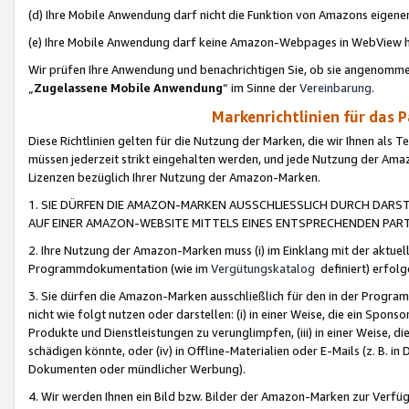
(d) Ihre Mobile Anwendung darf nicht die Funktion von Amazons eige
(e) Ihre Mobile Anwendung darf keine Amazon-Webpages in WebView 
Wir prüfen Ihre Anwendung und benachrichtigen Sie, ob sie angenomm
„
Zugelassene Mobile Anwendung
“ im Sinne der
Vereinbarung
.
Markenrichtlinien für das 
Diese Richtlinien gelten für die Nutzung der Marken, die wir Ihnen als 
müssen jederzeit strikt eingehalten werden, und jede Nutzung der Ama
Lizenzen bezüglich Ihrer Nutzung der Amazon-Marken.
1. SIE DÜRFEN DIE AMAZON-MARKEN AUSSCHLIESSLICH DURCH DARS
AUF EINER AMAZON-WEBSITE MITTELS EINES ENTSPRECHENDEN PART
2. Ihre Nutzung der Amazon-Marken muss (i) im Einklang mit der aktuells
Programmdokumentation (wie im
Vergütungskatalog
definiert) erfolg
3. Sie dürfen die Amazon-Marken ausschließlich für den in der Progr
nicht wie folgt nutzen oder darstellen: (i) in einer Weise, die ein Spo
Produkte und Dienstleistungen zu verunglimpfen, (iii) in einer Weise
schädigen könnte, oder (iv) in Offline-Materialien oder E-Mails (z. B.
Dokumenten oder mündlicher Werbung).
4. Wir werden Ihnen ein Bild bzw. Bilder der Amazon-Marken zur Verfüg