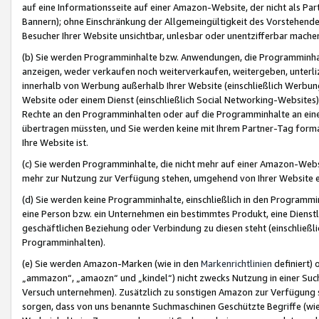
auf eine Informationsseite auf einer Amazon-Website, der nicht als Part
Bannern); ohne Einschränkung der Allgemeingültigkeit des Vorstehende
Besucher Ihrer Website unsichtbar, unlesbar oder unentzifferbar mache
(b) Sie werden Programminhalte bzw. Anwendungen, die Programminhalt
anzeigen, weder verkaufen noch weiterverkaufen, weitergeben, unterli
innerhalb von Werbung außerhalb Ihrer Website (einschließlich Werbun
Website oder einem Dienst (einschließlich Social Networking-Website
Rechte an den Programminhalten oder auf die Programminhalte an eine a
übertragen müssten, und Sie werden keine mit Ihrem Partner-Tag formati
Ihre Website ist.
(c) Sie werden Programminhalte, die nicht mehr auf einer Amazon-Websit
mehr zur Nutzung zur Verfügung stehen, umgehend von Ihrer Website e
(d) Sie werden keine Programminhalte, einschließlich in den Programmin
eine Person bzw. ein Unternehmen ein bestimmtes Produkt, eine Dienstle
geschäftlichen Beziehung oder Verbindung zu diesen steht (einschließli
Programminhalten).
(e) Sie werden Amazon-Marken (wie in den
Markenrichtlinien
definiert) 
„ammazon“, „amaozn“ und „kindel“) nicht zwecks Nutzung in einer Suc
Versuch unternehmen). Zusätzlich zu sonstigen Amazon zur Verfügung 
sorgen, dass von uns benannte Suchmaschinen Geschützte Begriffe (wie 