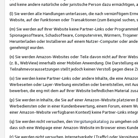
und keine andere natürliche oder juristische Person dazu ermächtigen, a
(l) Sie werden alle Handlungen unterlassen, die nach vernünftigem Erme
Website, auf der Funktionen oder Transaktionen (zum Beispiel suchen, s
(m) Sie werden auf Ihrer Website keine Partner-Links oder Programmin
Spionagesoftware, Schadsoftware, Computerviren, Würmern, Trojaner
Herunterladen oder Installieren auf einem Nutzer-Computer oder ande
genehmigt wurden.
(n) Sie werden Amazon-Websites oder Teile davon nicht auf Ihrer Websi
(z. B., WebView) innerhalb einer Mobilen Anwendung. Die Darstellung ein
Teilnahmevoraussetzungen stellt jedoch keinen Verstoß gegen diese Zif
(o) Sie werden keine Partner-Links oder andere Inhalte, die eine Am
Werbeseiten oder Layer-Werbung einstellen oder bereitstellen, mit Au
bewerben, die eng mit dem auf Ihrer Website befindlichen Material z
(p) Sie werden in Inhalte, die Sie auf einer Amazon-Website platzier
Werbediensten oder in einer Kundenbewertung, einem Forum, einem Wun
einer Amazon-Website verfügbaren Kontext) keine Partner-Links integr
(q) Sie werden nicht versuchen, den
Vergütungskatalog
zu umgehen oder
dass sich eine Webpage einer Amazon-Website im Browser eines Kunden 
(r) Sie werden nicht versuchen, Internetverkehr (Traffic) oder Vergü