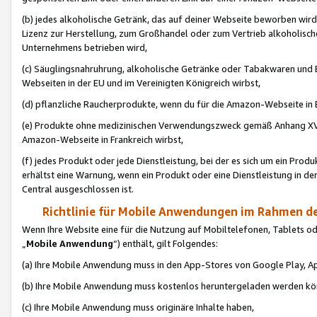
(b) jedes alkoholische Getränk, das auf deiner Webseite beworben wird
Lizenz zur Herstellung, zum Großhandel oder zum Vertrieb alkoholisch
Unternehmens betrieben wird,
(c) Säuglingsnahruhrung, alkoholische Getränke oder Tabakwaren und E
Webseiten in der EU und im Vereinigten Königreich wirbst,
(d) pflanzliche Raucherprodukte, wenn du für die Amazon-Webseite in B
(e) Produkte ohne medizinischen Verwendungszweck gemäß Anhang XVI 
Amazon-Webseite in Frankreich wirbst,
(f) jedes Produkt oder jede Dienstleistung, bei der es sich um ein Prod
erhältst eine Warnung, wenn ein Produkt oder eine Dienstleistung in de
Central ausgeschlossen ist.
Richtlinie für Mobile Anwendungen im Rahmen de
Wenn Ihre Website eine für die Nutzung auf Mobiltelefonen, Tablets 
„
Mobile Anwendung
“) enthält, gilt Folgendes:
(a) Ihre Mobile Anwendung muss in den App-Stores von Google Play, A
(b) Ihre Mobile Anwendung muss kostenlos heruntergeladen werden könn
(c) Ihre Mobile Anwendung muss originäre Inhalte haben,