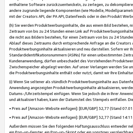
enthaltene Software zurückzuentwickeln, zu zerlegen, zu dekompilier
andere zugrunde liegende Komponenten (wie Modelle, Modellparameter
mit der Creators API, der PA API, Datenfeeds oder in den Produkt Werb
(h) Sie werden Produktwerbungsinhalte, die aus einem Bild bestehen, ni
Zeitraum von bis zu 24 Stunden einen Link auf Produktwerbungsinhalte
die nicht aus Bildern bestehen, für einen Zeitraum von bis zu 24 Stund
Ablauf dieses Zeitraums durch entsprechende Anfrage an die Creators 
Produktwerbungsinhalte aktualisieren und neu darstellen. Sofern wir Ih
Standardidentifikationsnummern (ASINs) für einen unbestimmten Zeitra
Kundenanwendung, dürfen unbeschadet des Vorstehenden Produktwerbu
Zwischenspeicher abgelegt werden. Auf unser Verlangen werden Sie un
die Produktwerbungsinhalte enthält oder nutzt, damit wir Ihre Einhalt
(i) Wenn Sie seltener als stündlich Produktwerbungsinhalte aus Datenfe
Anwendung angezeigten Produktwerbungsinhalte aktualisieren, werden 
Datums-/Uhrzeitstempel einfügen. Wenn Sie jedoch die in Ihrer Anwe
und aktualisiert haben, kann der Datumsteil des Stempels entfallen. Dies
• Preis auf [Amazon-Website einfügen]: [EUR/GBP] 32,77 (Stand 07.01.
• Preis auf [Amazon-Website einfügen]: [EUR/GBP] 32,77 (Stand 14:11 
Außerdem müssen Sie den folgenden Haftungsausschluss entweder neb
ein Pop-up-Fenster, ein Pop-up-Skript oder ein sonstiges vergleichba