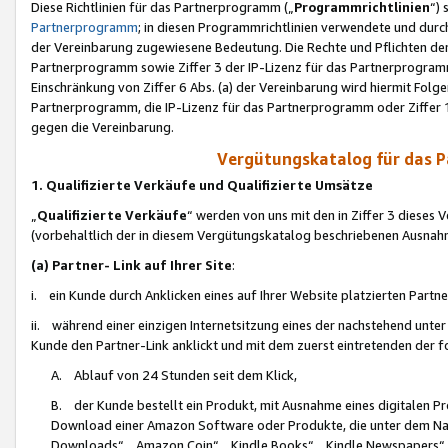
Diese Richtlinien für das Partnerprogramm („
Programmrichtlinien
“)
Partnerprogramm
; in diesen Programmrichtlinien verwendete und durch
der Vereinbarung zugewiesene Bedeutung. Die Rechte und Pflichten de
Partnerprogramm sowie Ziffer 3 der IP-Lizenz für das Partnerprogram
Einschränkung von Ziffer 6 Abs. (a) der Vereinbarung wird hiermit Fol
Partnerprogramm, die IP-Lizenz für das Partnerprogramm oder Ziffer 1
gegen die Vereinbarung.
Vergütungskatalog für das 
1. Qualifizierte Verkäufe und Qualifizierte Umsätze
„
Qualifizierte Verkäufe
“ werden von uns mit den in Ziffer 3 diese
(vorbehaltlich der in diesem Vergütungskatalog beschriebenen Ausnah
(a) Partner- Link auf Ihrer Site
:
i. ein Kunde durch Anklicken eines auf Ihrer Website platzierten Part
ii. während einer einzigen Internetsitzung eines der nachstehend unter (i)
Kunde den Partner-Link anklickt und mit dem zuerst eintretenden der f
A. Ablauf von 24 Stunden seit dem Klick,
B. der Kunde bestellt ein Produkt, mit Ausnahme eines digitalen P
Download einer Amazon Software oder Produkte, die unter dem N
Downloads“, „Amazon Coin“, „Kindle Books“, „Kindle Newspapers“, „