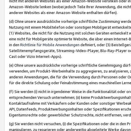
nicht mit anderen Websites als einer Amazon-Website verlinken oder i
Amazon-Website lenken (wobei jedoch Teile Ihrer Anwendung, die nich
anderen Websites als einer Amazon-Website enthalten dürfen).
(d) Ohne unsere ausdrückliche vorherige schriftliche Zustimmung werd
Nutzung mit einem Mobiltelefon oder sonstigen Mobilgerät entwickelt
(1) Websites, die nicht für die Nutzung mit solchen Geräten entwickelt
eine nicht für Mobilgeräte optimierte Website, die über einen Interne
in den
Richtlinie für Mobile Anwendungen
definiert, oder (3) Beistellge
Satellitenempfangsgeräte, Streaming-Video-Player, Blu-Ray-Player ode
Cast oder Vizio Internet-Apps).
(e) Ohne unsere ausdrückliche vorherige schriftliche Genehmigung dürfe
verwenden, um Produkt-Werbeinhalte zu aggregieren, zu analysieren, 
anderen Anwendungen, die für die Verwendung durch Personen oder Or
für die direkte Schulung oder Feinabstimmung eines maschinellen Lern
(f) Sie werden (i) nicht in irgendeiner Weise in die Funktionalität ode
entsprechenden Versuch unternehmen; (ii) keine Produktwerbungsinha
Kontaktaufnahme mit Verkäufern oder Kunden oder sonstiger Werbeaktiv
API, Datenfeeds, Produktwerbungsinhalten oder Spezifikationen erschei
Eigentumsrechte oder gewerblicher Schutzrechte, nicht entfernen, verd
(g) Sie werden nicht versuchen, (i) die Spezifikationen oder die in de
manipulieren, zu reparieren oder anderweitig abgeleitete Werke davon z