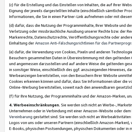
(c) für die Erstellung und das Einstellen von Inhalten, die auf Ihrer We
Eignung der jeweils dargestellten Inhalte (einschließlich sämtlicher 
Informationen, die Sie in einen Partner-Link aufnehmen oder mit diese
(d) dafür, dass die Nutzung der Programminhalte, Ihrer Website und des 
Verletzung oder missbräuchliche Ausübung unserer Rechte bzw. der Recht
Markenrechte, Datenschutzrechte, Veröffentlichungsrechte oder anderer
Einhaltung der
Amazon Anti-Fälschungsrichtlinien für das Partnerpro
(e) dafür, die Verwendung von Cookies, Pixeln und anderen Technologien
Besuchern gesammelten Daten in Übereinstimmung mit den geltenden Ge
und angemessen darzustellen und auf andere Weise die geltenden geset
in sonstiger Weise, einschließlich des ggf. anzuzeigenden Hinweises, d
Werbeanzeigen bereitstellen, von den Besuchern Ihrer Website unmitte
Cookies erkennen können und dafür, dass Sie Informationen über die v
Online-Werbung bereitstellen, soweit nach den anwendbaren gesetzlic
(f) für Ihre Nutzung, der Programminhalte und der Amazon-Marken, u
4. Werbeeinschränkungen.
Sie werden sich nicht an Werbe-, Market
Unternehmen oder in Verbindung mit einer Amazon-Website oder dem Pa
Vereinbarung
gestattet sind. Sie werden sich nicht an Werbeaktivitäten
Logos von uns oder unseren Partnern (einschließlich Amazon-Marken), 
E-Books, physischen Postsendungen, physischen Dokumenten oder in 