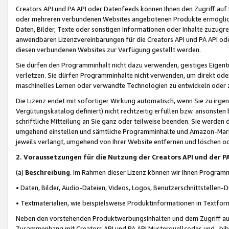
Creators API und PA API oder Datenfeeds können Ihnen den Zugriff auf D
oder mehreren verbundenen Websites angebotenen Produkte ermögliche
Daten, Bilder, Texte oder sonstigen Informationen oder Inhalte zuzugre
anwendbaren Lizenzvereinbarungen für die Creators API und PA API od
diesen verbundenen Websites zur Verfügung gestellt werden.
Sie dürfen den Programminhalt nicht dazu verwenden, geistiges Eigent
verletzen. Sie dürfen Programminhalte nicht verwenden, um direkt ode
maschinelles Lernen oder verwandte Technologien zu entwickeln oder zu
Die Lizenz endet mit sofortiger Wirkung automatisch, wenn Sie zu irg
Vergütungskatalog definiert) nicht rechtzeitig erfüllen bzw. ansonsten
schriftliche Mitteilung an Sie ganz oder teilweise beenden. Sie werden
umgehend einstellen und sämtliche Programminhalte und Amazon-Marke
jeweils verlangt, umgehend von Ihrer Website entfernen und löschen od
2. Voraussetzungen für die Nutzung der Creators API und der P
(a)
Beschreibung
. Im Rahmen dieser Lizenz können wir Ihnen Programmi
• Daten, Bilder, Audio-Dateien, Videos, Logos, Benutzerschnittstellen-
• Textmaterialien, wie beispielsweise Produktinformationen in Textfor
Neben den vorstehenden Produktwerbungsinhalten und dem Zugriff auf 
Zusammenhang mit Creators API und PA API Musterquellcodes und -bibli