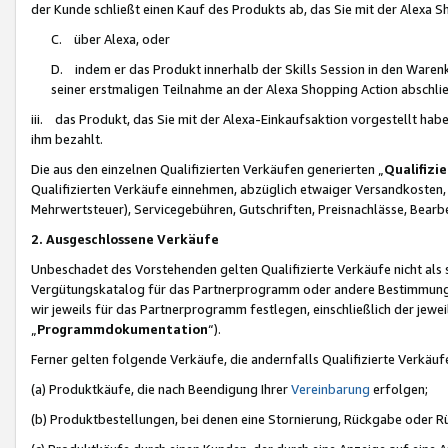
der Kunde schließt einen Kauf des Produkts ab, das Sie mit der Alexa 
C. über Alexa, oder
D. indem er das Produkt innerhalb der Skills Session in den Waren
seiner erstmaligen Teilnahme an der Alexa Shopping Action abschlie
iii. das Produkt, das Sie mit der Alexa-Einkaufsaktion vorgestellt ha
ihm bezahlt.
Die aus den einzelnen Qualifizierten Verkäufen generierten „
Qualifizi
Qualifizierten Verkäufe einnehmen, abzüglich etwaiger Versandkosten
Mehrwertsteuer), Servicegebühren, Gutschriften, Preisnachlässe, Bear
2. Ausgeschlossene Verkäufe
Unbeschadet des Vorstehenden gelten Qualifizierte Verkäufe nicht als
Vergütungskatalog für das Partnerprogramm oder andere Bestimmungen,
wir jeweils für das Partnerprogramm festlegen, einschließlich der jewe
„
Programmdokumentation
“).
Ferner gelten folgende Verkäufe, die andernfalls Qualifizierte Verkä
(a) Produktkäufe, die nach Beendigung Ihrer
Vereinbarung
erfolgen;
(b) Produktbestellungen, bei denen eine Stornierung, Rückgabe oder R