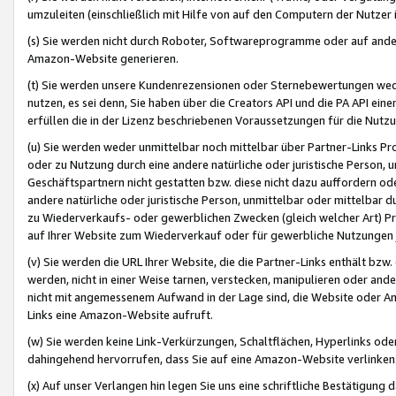
umzuleiten (einschließlich mit Hilfe von auf den Computern der Nutzer i
(s) Sie werden nicht durch Roboter, Softwareprogramme oder auf andere
Amazon-Website generieren.
(t) Sie werden unsere Kundenrezensionen oder Sternebewertungen wed
nutzen, es sei denn, Sie haben über die Creators API und die PA API e
erfüllen die in der Lizenz beschriebenen Voraussetzungen für die Nutzu
(u) Sie werden weder unmittelbar noch mittelbar über Partner-Links P
oder zu Nutzung durch eine andere natürliche oder juristische Person,
Geschäftspartnern nicht gestatten bzw. diese nicht dazu auffordern od
andere natürliche oder juristische Person, unmittelbar oder mittelbar
zu Wiederverkaufs- oder gewerblichen Zwecken (gleich welcher Art) 
auf Ihrer Website zum Wiederverkauf oder für gewerbliche Nutzungen 
(v) Sie werden die URL Ihrer Website, die die Partner-Links enthält b
werden, nicht in einer Weise tarnen, verstecken, manipulieren oder and
nicht mit angemessenem Aufwand in der Lage sind, die Website oder A
Links eine Amazon-Website aufruft.
(w) Sie werden keine Link-Verkürzungen, Schaltflächen, Hyperlinks ode
dahingehend hervorrufen, dass Sie auf eine Amazon-Website verlinken
(x) Auf unser Verlangen hin legen Sie uns eine schriftliche Bestätigung