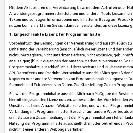
Mit dem Akzeptieren der Vereinbarung bzw. mit dem Aufrufen oder Nutz
Anwendungsprogrammierschnittstellen und anderer Tools (zusammen die
Texten und sonstigen Informationen und Inhalten in Bezug auf Produkte
nutzen können, erklären Sie sich damit einverstanden, an diese Lizenz 
1. Eingeschränkte Lizenz für Programminhalte
Vorbehaltlich der Bedingungen der Vereinbarung und ausschließlich z
Einhaltung der Vereinbarung (einschließlich dieser Lizenz und der ande
nicht übertragbare, nicht unterlizenzierbare, nicht exklusive, gebühren
anzuzeigen; (b) nur diejenigen der Amazon-Marken zu verwenden (wie in 
Programminhalte, ausschließlich auf Ihrer Website und in Übereinstimmu
API, Datenfeeds und Produkt-Werbeinhalte ausschließlich gemäß den Spe
Kopieren oder andere Verwenden von Programminhalten zugunsten Dri
Sammeln und Extrahieren von Daten. Zur Klarstellung: Zu den Program
Sie werden Programminhalte ausschließlich nach Maßgabe der Besti
hiermit eingeräumten Lizenz nutzen. Unbeschadet des Vorstehenden we
Umsätze auf eine Amazon-Website zu leiten, und werden Programminhal
Verbindung mit Programminhalten Besucher auf andere Websites als ein
unmittelbarem Zusammenhang mit den Programminhalten stehen, Links z
Nutzung der Programminhalte ausschließlich mit der betreffenden Pr
nicht mit einer anderen Webpage verlinken.