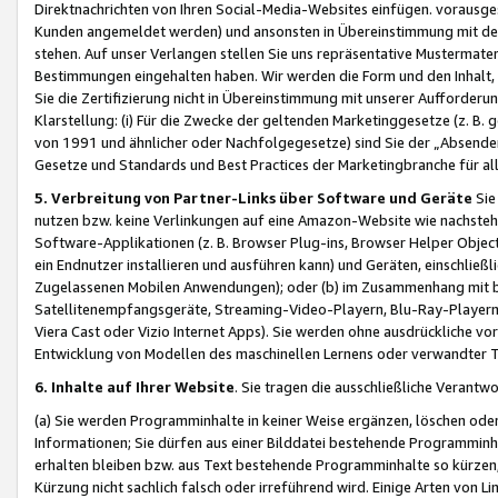
Direktnachrichten von Ihren Social-Media-Websites einfügen. vorausg
Kunden angemeldet werden) und ansonsten in Übereinstimmung mit der
stehen. Auf unser Verlangen stellen Sie uns repräsentative Mustermater
Bestimmungen eingehalten haben. Wir werden die Form und den Inhalt, di
Sie die Zertifizierung nicht in Übereinstimmung mit unserer Aufforderu
Klarstellung: (i) Für die Zwecke der geltenden Marketinggesetze (z. 
von 1991 und ähnlicher oder Nachfolgegesetze) sind Sie der „Absender“ j
Gesetze und Standards und Best Practices der Marketingbranche für 
5. Verbreitung von Partner-Links über Software und Geräte
Sie
nutzen bzw. keine Verlinkungen auf eine Amazon-Website wie nachsteh
Software-Applikationen (z. B. Browser Plug-ins, Browser Helper Objec
ein Endnutzer installieren und ausführen kann) und Geräten, einschlie
Zugelassenen Mobilen Anwendungen); oder (b) im Zusammenhang mit bzw.
Satellitenempfangsgeräte, Streaming-Video-Playern, Blu-Ray-Playern 
Viera Cast oder Vizio Internet Apps). Sie werden ohne ausdrückliche v
Entwicklung von Modellen des maschinellen Lernens oder verwandter 
6. Inhalte auf Ihrer Website
. Sie tragen die ausschließliche Verantwo
(a) Sie werden Programminhalte in keiner Weise ergänzen, löschen oder
Informationen; Sie dürfen aus einer Bilddatei bestehende Programminhal
erhalten bleiben bzw. aus Text bestehende Programminhalte so kürzen, 
Kürzung nicht sachlich falsch oder irreführend wird. Einige Arten von L