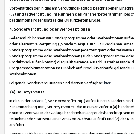
Vorbehaltlich der in diesem Vergütungskatalog beschriebenen Einschr
(„
Standardvergütung im Rahmen des Partnerprogramms
“) besc
bestimmten Prozentsatzes der Qualifizierten Erlöse.
4. Sondervergütung oder Werbeaktionen
Gelegentlich können wir Sonderprogramme oder Werbeaktionen auflegen,
oder alternative Vergütung („
Sondervergütung
”) zu verdienen. Amazo
Sonderprogramme oder Werbeaktionen jederzeit ganz oder teilweise einz
Sonderprogramme oder Werbeaktionen (auch Sonderprogramme oder We
Produktverkäufen kommt) disqualifizierende Ausschlusstatbestände, di
Programmdokumentation im Hinblick auf Produktverkäufe geltende E
Werbeaktionen.
Folgende Sondervergütungen sind derzeit verfügbar:
hier
.
(a) Bounty Events
In den in der
Anlage
(„
Sondervergütung
“) aufgeführten Ländern sind
Zusammenhang mit „
Bounty Events
“ die in dieser Ziffer 4 (a) besch
Bounty Event wie in der Anlage beschrieben anspruchsberechtigt sein mu
teilnehmende Startseite einer Amazon-Website aufruft und (2) der Kun
ausführt.
Amazon zahlt keine Sondervergütung, wenn das zugrundeliegende Boun