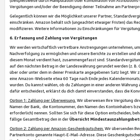
(beispielsweise durch Manipulation oder Kombination von Attributions-
Vergütungen und/oder der Beendigung deiner Teilnahme am Partnerp
Gelegentlich können wir die Möglichkeit unserer Partner, Standardv
einschränken. Amazon behält sich (ungeachtet etwaiger Fristen) das Re
modifizieren. Weitere Informationen zu Einschränkungen für Vergütung
6. Erfassung und Zahlung von Vergütungen
Wir werden wirtschaftlich vertretbare Anstrengungen unternehmen, um 
Nachverfolgung zu ermöglichen und unsere Berichte zu erstellen und di
diesem Monat verdient hast, zusammengefasst sind. Standardvergütung
auf den nächsten Betrag in der Landeswährung gerundet werden (z. B. C
über oder unter dem in deiner Preiskarte angegebenen Satz liegt. Wir
eine Amazon-Webseite etwa 60 Tage nach Ende jedes Kalendermonats, i
wurden. Du kannst wählen, ob du Zahlungen in einer anderen Währung
dafür entscheidest, erklärst du dich damit einverstanden, dass die K
Option 1: Zahlung per Überweisung.
Wir überweisen Ihre Vergütung dir
Namen der Bank, die Kontonummer, den Namen des Kontoinhabers bzw. a
erforderlich) nennen. Sollten Sie sich für diese Option entscheiden, be
fällige Gesamtbetrag den in der
Übersicht Mindestauszahlungsbet
Option 2: Zahlung per Amazon-Geschenkgutschein.
Wir übersenden Ihne
Partnerkonto genannte Haupt-E-Mail-Adresse. Diese Geschenkgutschei