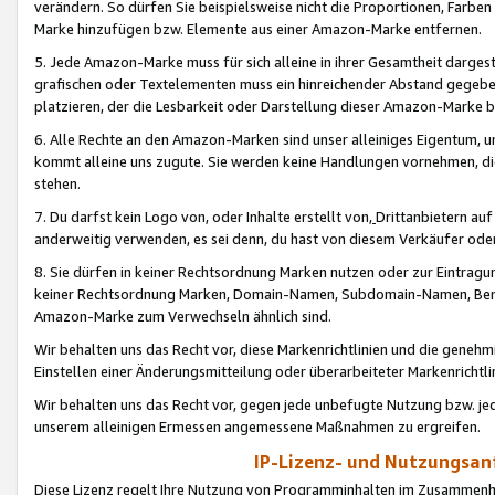
verändern. So dürfen Sie beispielsweise nicht die Proportionen, Farb
Marke hinzufügen bzw. Elemente aus einer Amazon-Marke entfernen.
5. Jede Amazon-Marke muss für sich alleine in ihrer Gesamtheit darge
grafischen oder Textelementen muss ein hinreichender Abstand gegebe
platzieren, der die Lesbarkeit oder Darstellung dieser Amazon-Marke b
6. Alle Rechte an den Amazon-Marken sind unser alleiniges Eigentum, 
kommt alleine uns zugute. Sie werden keine Handlungen vornehmen, 
stehen.
7. Du darfst kein Logo von, oder Inhalte erstellt von,
Drittanbietern au
anderweitig verwenden, es sei denn, du hast von diesem Verkäufer oder
8. Sie dürfen in keiner Rechtsordnung Marken nutzen oder zur Eintragu
keiner Rechtsordnung Marken, Domain-Namen, Subdomain-Namen, Benu
Amazon-Marke zum Verwechseln ähnlich sind.
Wir behalten uns das Recht vor, diese Markenrichtlinien und die gene
Einstellen einer Änderungsmitteilung oder überarbeiteter Markenricht
Wir behalten uns das Recht vor, gegen jede unbefugte Nutzung bzw. jede 
unserem alleinigen Ermessen angemessene Maßnahmen zu ergreifen.
IP-Lizenz- und Nutzungsan
Diese Lizenz regelt Ihre Nutzung von Programminhalten im Zusammen