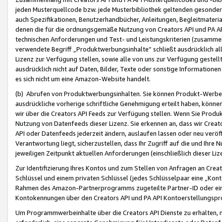
jeden Musterquellcode bzw. jede Musterbibliothek geltenden gesonder
auch Spezifikationen, Benutzerhandbücher, Anleitungen, Begleitmaterial
denen die für die ordnungsgemäße Nutzung von Creators API und PA A
technischen Anforderungen und Test- und Leistungskriterien (zusammen
verwendete Begriff „Produktwerbungsinhalte“ schließt ausdrücklich al
Lizenz zur Verfügung stellen, sowie alle von uns zur Verfügung gestel
ausdrücklich nicht auf Daten, Bilder, Texte oder sonstige Informatione
es sich nicht um eine Amazon-Website handelt.
(b) Abrufen von Produktwerbungsinhalten. Sie können Produkt-Werbein
ausdrückliche vorherige schriftliche Genehmigung erteilt haben, könn
wir über die Creators API Feeds zur Verfügung stellen. Wenn Sie Produk
Nutzung von Datenfeeds dieser Lizenz. Sie erkennen an, dass wir Creat
API oder Datenfeeds jederzeit ändern, auslaufen lassen oder neu veröffe
Verantwortung liegt, sicherzustellen, dass Ihr Zugriff auf die und Ihr
jeweiligen Zeitpunkt aktuellen Anforderungen (einschließlich dieser Liz
Zur Identifizierung Ihres Kontos und zum Stellen von Anfragen an Crea
Schlüssel und einem privaten Schlüssel (jedes Schlüsselpaar eine „Kon
Rahmen des Amazon-Partnerprogramms zugeteilte Partner-ID oder ein
Kontokennungen über den Creators API und PA API Kontoerstellungspro
Um Programmwerbeinhalte über die Creators API Dienste zu erhalten, m