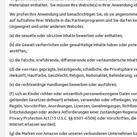
Materialien enthalten. Sie müssen Ihre Website(s) in Ihrer Anwendung ide
Wir prüfen Ihre Anwendung und benachrichtigen Sie, ob sie angenommen
auf Aufnahme Ihrer Website in das Partnerprogramm und Sie dürfen kei
Ungeeignet sind unter anderem Websites:
(a) die sexuelle oder obszöne Inhalte bewerben oder enthalten;
(b) die Gewalt verherrlichen oder gewalttätige Inhalte haben oder pot
anstiften,;
(c) die falsche, irreführende, diffamierende oder verleumderische Inha
(d) die von Hass geprägte, belästigende, schädliche, die Privatsphäre v
Herkunft, Hautfarbe, Geschlecht, Religion, Nationalität, Behinderung, 
(e) die rechtswidrige Handlungen bewerben oder ausführen;
(f) sich an Kinder richten oder wissentlich personenbezogene Daten vo
geltenden Gesetzen definiert) erheben, verwenden oder offenlegen, Vo
Regeln, Vorschriften, Anordnungen, Lizenzen, Genehmigungen, Richtlini
Entscheidungen oder andere Anforderungen einer zuständigen Regierung
Privacy Protection Act (15 U.S.C. §§ 6501-6506) oder Vorschriften, di
Internet erlassen wurden);
(g) die Marken von Amazon oder unseren verbundenen Unternehmen b