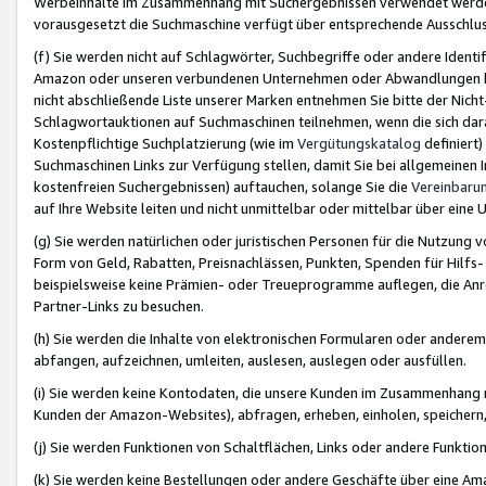
Werbeinhalte im Zusammenhang mit Suchergebnissen verwendet werden,
vorausgesetzt die Suchmaschine verfügt über entsprechende Ausschlu
(f) Sie werden nicht auf Schlagwörter, Suchbegriffe oder andere Ident
Amazon oder unseren verbundenen Unternehmen oder Abwandlungen bzw
nicht abschließende Liste unserer Marken entnehmen Sie bitte der Nich
Schlagwortauktionen auf Suchmaschinen teilnehmen, wenn die sich da
Kostenpflichtige Suchplatzierung (wie im
Vergütungskatalog
definiert
Suchmaschinen Links zur Verfügung stellen, damit Sie bei allgemeinen I
kostenfreien Suchergebnissen) auftauchen, solange Sie die
Vereinbaru
auf Ihre Website leiten und nicht unmittelbar oder mittelbar über eine
(g) Sie werden natürlichen oder juristischen Personen für die Nutzung 
Form von Geld, Rabatten, Preisnachlässen, Punkten, Spenden für Hilfs
beispielsweise keine Prämien- oder Treueprogramme auflegen, die Anrei
Partner-Links zu besuchen.
(h) Sie werden die Inhalte von elektronischen Formularen oder anderem M
abfangen, aufzeichnen, umleiten, auslesen, auslegen oder ausfüllen.
(i) Sie werden keine Kontodaten, die unsere Kunden im Zusammenhang 
Kunden der Amazon-Websites), abfragen, erheben, einholen, speichern,
(j) Sie werden Funktionen von Schaltflächen, Links oder andere Funkti
(k) Sie werden keine Bestellungen oder andere Geschäfte über eine Ama