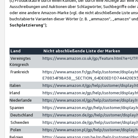
(c) Produktkäufe durch einen Kunden, der durch eine Anzeige auf eine 
Ausschreibungen und Auktionen über Schlagwörter, Suchbegriffe oder 
oder eine andere Amazon-Marke (vgl. die nicht abschließende Liste un
buchstabierte Varianten dieser Wörter (z. B. „ammazon“, „amaozn“ und „
Suchplatzierung
”);
Land
Nicht abschließende Liste der Marken
Vereinigtes
https://www.amazon.co.uk/gp/feature.html?ie=U
Königreich
Frankreich
https://www.amazon.fr/gp/help/customer/displa
E78834F9BA58__SECTION_64DE0ED1D744420E9
Italien
https://www.amazon.it/gp/help/customer/display
Irland
https://www.amazon.ie/gp/help/customer/displa
Niederlande
https://www.amazon.nl/gp/help/customer/display
Spanien
https://www.amazon.es/gp/help/customer/display
Deutschland
https://www.amazon.de/gp/help/customer/displa
Schweden
https://www.amazon.de/gp/help/customer/displa
Polen
https://www.amazon.pl/gp/help/customer/display
Belgien
https://www.amazon.com.be/gp/help/customer/d