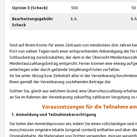
Option 3 (Scheck)
50£
50
Bearbeitungsgebühr
k.A.
k.A
Scheck
Sind auf Ihrem Konto für einen Zeitraum von mindestens drei Jahren kein
Frist von sieben Tagen nach einer entsprechenden Ankündigung die für
Schlussbetrag zurückzuhalten, der dem in der Übersicht Mindestausz
Mindestauszahlungsbetrag entspricht. Ferner können eine etwaig aufg
unterliegen oder durch geltende Verjährungsfristen verfallen.
An Sie unter Abzug bzw. Einbehalt aller in der Vereinbarung beschrieb
Ihnen gemäß der Vereinbarung zustehenden Beträge dar.
Sollten Sie, gleich aus welchem Grund, eine Überschusszahlung erhalte
an Sie im Rahmen der Vereinbarung zukünftig zahlbaren Vergütung zu 
Voraussetzungen für die Teilnahme a
1. Anmeldung und Teilnahmeberechtigung
Sie leiten den Anmeldeprozess ein, indem Sie einen vollständigen und 
muss/müssen originäre Inhalte (original content) enthalten und über d
Originalinhalte, die Materialien von Dritten verwenden, müssen wese