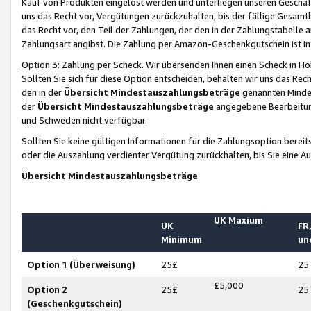
Kauf von Produkten eingelöst werden und unterliegen unseren Geschäf
uns das Recht vor, Vergütungen zurückzuhalten, bis der fällige Gesamt
das Recht vor, den Teil der Zahlungen, der den in der Zahlungstabelle 
Zahlungsart angibst. Die Zahlung per Amazon-Geschenkgutschein ist in
Option 3: Zahlung per Scheck.
Wir übersenden Ihnen einen Scheck in Höh
Sollten Sie sich für diese Option entscheiden, behalten wir uns das Rec
den in der
Übersicht Mindestauszahlungsbeträge
genannten Mindest
der
Übersicht Mindestauszahlungsbeträge
angegebene Bearbeitung
und Schweden nicht verfügbar.
Sollten Sie keine gültigen Informationen für die Zahlungsoption bereit
oder die Auszahlung verdienter Vergütung zurückhalten, bis Sie eine A
Übersicht Mindestauszahlungsbeträge
UK Maxium
UK
FR,
Minimum
un
Option 1 (Überweisung)
25£
25
£5,000
Option 2
25£
25
(Geschenkgutschein)