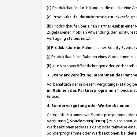
(f) Produktkäufe durch Kunden, die die für eine
(g) Produktkäufe, die nicht richtig zurückverfolg
(h) Produktkäufe über einen Partner-Link in einer
Zugelassenen Mobilen Anwendung, der nicht Creator
Verfügung stellen, nutzt;
(i) Produktkäufe im Rahmen eines Bounty Events (w
(j) Produktkäufe im Rahmen eines Abonnements, so
(k) alle Vorabveröffentlichungen oder Vorbestellu
3. Standardvergütung im Rahmen des Part
Vorbehaltlich der in diesem Vergütungskatalog b
im Rahmen des Partnerprogramms
“) beschri
Erlöse.
4. Sondervergütung oder Werbeaktionen
Gelegentlich können wir Sonderprogramme oder Wer
Vergütung („
Sondervergütung
”) zu verdienen. 
Werbeaktionen jederzeit ganz oder teilweise einz
Sonderprogramme oder Werbeaktionen, bei denen e