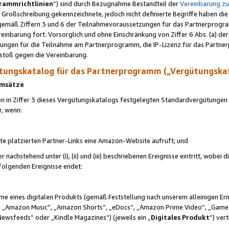
rammrichtlinien
“) sind durch Bezugnahme Bestandteil der
Vereinbarung z
Großschreibung gekennzeichnete, jedoch nicht definierte Begriffe haben die
 gemäß Ziffern 3 und 6 der Teilnahmevoraussetzungen für das Partnerprogram
nbarung fort. Vorsorglich und ohne Einschränkung von Ziffer 6 Abs. (a) der
ungen für die Teilnahme am Partnerprogramm, die IP-Lizenz für das Partner
rstoß gegen die Vereinbarung.
ungskatalog für das Partnerprogramm („Vergütungska
 Umsätze
n in Ziffer 3 dieses Vergütungskatalogs festgelegten Standardvergütungen v
r, wenn:
ite platzierten Partner-Links eine Amazon-Website aufruft; und
r nachstehend unter (i), (ii) und (iii) beschriebenen Ereignisse eintritt, wobe
 folgenden Ereignisse endet:
hme eines digitalen Produkts (gemäß Feststellung nach unserem alleinigen 
 „Amazon Music“, „Amazon Shorts“, „eDocs“, „Amazon Prime Video“, „Game
Newsfeeds“ oder „Kindle Magazines“) (jeweils ein „
Digitales Produkt
“) ver