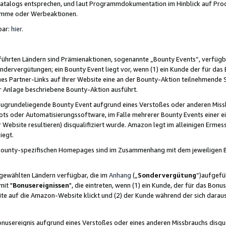
skatalogs entsprechen, und laut Programmdokumentation im Hinblick auf Pr
amme oder Werbeaktionen.
bar:
hier
.
führten Ländern sind Prämienaktionen, sogenannte „Bounty Events“, verfügb
Sondervergütungen; ein Bounty Event liegt vor, wenn (1) ein Kunde der für da
nes Partner-Links auf Ihrer Website eine an der Bounty-Aktion teilnehmende 
er Anlage beschriebene Bounty-Aktion ausführt.
ugrundeliegende Bounty Event aufgrund eines Verstoßes oder anderen Miss
ots oder Automatisierungssoftware, im Falle mehrerer Bounty Events einer e
r Website resultieren) disqualifiziert wurde. Amazon legt im alleinigen Ermess
iegt.
n Bounty-spezifischen Homepages sind im Zusammenhang mit dem jeweiligen
sgewählten Ländern verfügbar, die im
Anhang
(„
Sondervergütung
“)aufgefüh
it "
Bonusereignissen
", die eintreten, wenn (1) ein Kunde, der für das Bon
bsite auf die Amazon-Website klickt und (2) der Kunde während der sich dar
usereignis aufgrund eines Verstoßes oder eines anderen Missbrauchs disqua