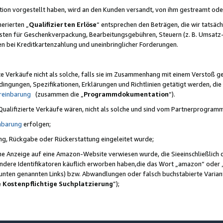
ktion vorgestellt haben, wird an den Kunden versandt, von ihm gestreamt od
erierten „
Qualifizierten Erlöse
“ entsprechen den Beträgen, die wir tatsäch
sten für Geschenkverpackung, Bearbeitungsgebühren, Steuern (z. B. Umsatz-
en bei Kreditkartenzahlung und uneinbringlicher Forderungen.
e Verkäufe nicht als solche, falls sie im Zusammenhang mit einem Verstoß 
ungen, Spezifikationen, Erklärungen und Richtlinien getätigt werden, die 
reinbarung
(zusammen die „
Programmdokumentation
“).
 Qualifizierte Verkäufe wären, nicht als solche und sind vom Partnerprogra
nbarung
erfolgen;
ung, Rückgabe oder Rückerstattung eingeleitet wurde;
ine Anzeige auf eine Amazon-Website verwiesen wurde, die Sieeinschließlich
ndere Identifikatoren käuflich erworben haben,die das Wort „amazon“ oder 
e unten genannten Links) bzw. Abwandlungen oder falsch buchstabierte Varia
e Kostenpflichtige Suchplatzierung
”);