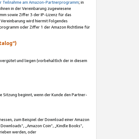
ur Teilnahme am Amazon-Partnerprogramm
; in
 ihnen in der Vereinbarung zugewiesene
m sowie Ziffer 3 der IP-Lizenz für das
 Vereinbarung wird hiermit Folgendes
programm oder Ziffer 1 der Amazon Richtlinie für
talog“)
ergütet und liegen (vorbehaltlich der in diesem
i die Sitzung beginnt, wenn der Kunde den Partner-
Ermessen, zum Beispiel der Download einer Amazon
 Downloads“, „Amazon Coin“, „Kindle Books“,
trieben werden, oder