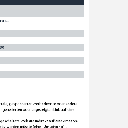
89F6-
280
ortale, gesponserter Werbedienste oder andere
“) generierten oder angezeigten Link auf eine
ngeschaltete Website indirekt auf eine Amazon-
ktiv werden müsste (eine „
Umleitung
“);