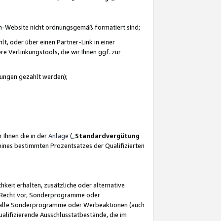
azon-Website nicht ordnungsgemäß formatiert sind;
, oder über einen Partner-Link in einer
e Verlinkungstools, die wir Ihnen ggf. zur
ütungen gezahlt werden);
 Ihnen die in der
Anlage
(„
Standardvergütung
ines bestimmten Prozentsatzes der Qualifizierten
eit erhalten, zusätzliche oder alternative
as Recht vor, Sonderprogramme oder
für alle Sonderprogramme oder Werbeaktionen (auch
lifizierende Ausschlusstatbestände, die im