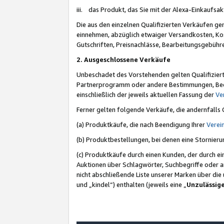
iii. das Produkt, das Sie mit der Alexa-Einkaufsa
Die aus den einzelnen Qualifizierten Verkäufen gen
einnehmen, abzüglich etwaiger Versandkosten, Ko
Gutschriften, Preisnachlässe, Bearbeitungsgebühr
2. Ausgeschlossene Verkäufe
Unbeschadet des Vorstehenden gelten Qualifiziert
Partnerprogramm oder andere Bestimmungen, Beding
einschließlich der jeweils aktuellen Fassung der
Ve
Ferner gelten folgende Verkäufe, die andernfalls
(a) Produktkäufe, die nach Beendigung Ihrer
Verei
(b) Produktbestellungen, bei denen eine Stornier
(c) Produktkäufe durch einen Kunden, der durch e
Auktionen über Schlagwörter, Suchbegriffe oder a
nicht abschließende Liste unserer Marken über di
und „kindel“) enthalten (jeweils eine „
Unzulässig