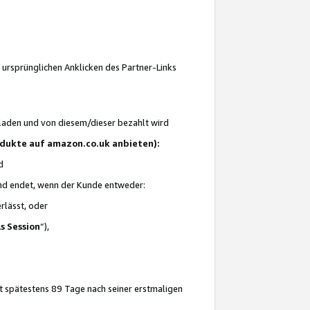
 ursprünglichen Anklicken des Partner-Links
laden und von diesem/dieser bezahlt wird
rodukte auf amazon.co.uk anbieten):
d
 und endet, wenn der Kunde entweder:
erlässt, oder
ls Session
“),
t spätestens 89 Tage nach seiner erstmaligen