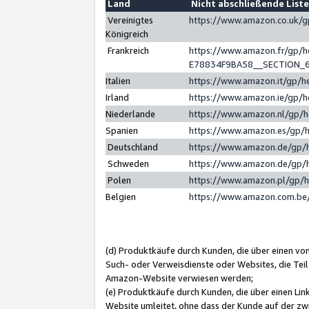
Land
Nicht abschließende List
Vereinigtes
https://www.amazon.co.uk/
Königreich
Frankreich
https://www.amazon.fr/gp/
E78834F9BA58__SECTION_
Italien
https://www.amazon.it/gp/h
Irland
https://www.amazon.ie/gp/
Niederlande
https://www.amazon.nl/gp/
Spanien
https://www.amazon.es/gp/
Deutschland
https://www.amazon.de/gp/
Schweden
https://www.amazon.de/gp/
Polen
https://www.amazon.pl/gp/
Belgien
https://www.amazon.com.be
(d) Produktkäufe durch Kunden, die über einen vo
Such- oder Verweisdienste oder Websites, die Teil
Amazon-Website verwiesen werden;
(e) Produktkäufe durch Kunden, die über einen Li
Website umleitet, ohne dass der Kunde auf der zw