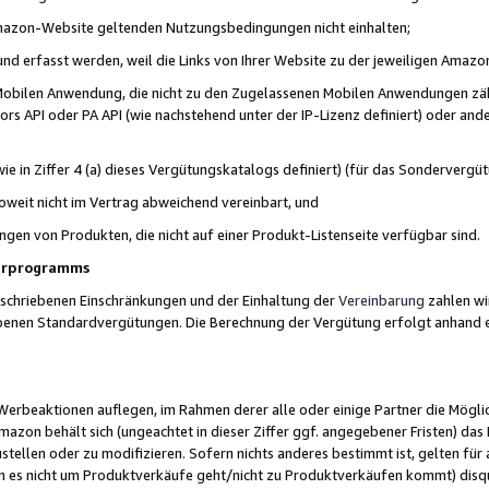
 Amazon-Website geltenden Nutzungsbedingungen nicht einhalten;
t und erfasst werden, weil die Links von Ihrer Website zu der jeweiligen Am
 Mobilen Anwendung, die nicht zu den Zugelassenen Mobilen Anwendungen zählt
s API oder PA API (wie nachstehend unter der IP-Lizenz definiert) oder ander
ie in Ziffer 4 (a) dieses Vergütungskatalogs definiert) (für das Sonderverg
weit nicht im Vertrag abweichend vereinbart, und
ngen von Produkten, die nicht auf einer Produkt-Listenseite verfügbar sind.
nerprogramms
eschriebenen Einschränkungen und der Einhaltung der
Vereinbarung
zahlen wir
ebenen Standardvergütungen. Die Berechnung der Vergütung erfolgt anhand e
beaktionen auflegen, im Rahmen derer alle oder einige Partner die Möglichk
Amazon behält sich (ungeachtet in dieser Ziffer ggf. angegebener Fristen) d
ustellen oder zu modifizieren. Sofern nichts anderes bestimmt ist, gelten 
s nicht um Produktverkäufe geht/nicht zu Produktverkäufen kommt) disqua