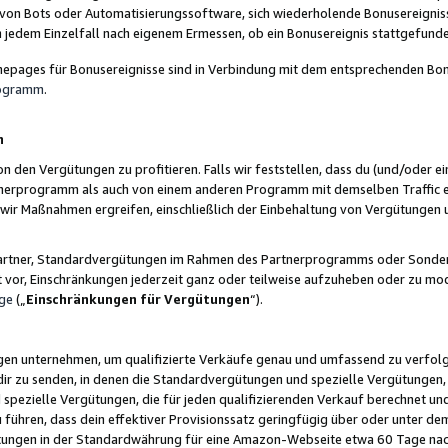
 von Bots oder Automatisierungssoftware, sich wiederholende Bonusereignisse
n jedem Einzelfall nach eigenem Ermessen, ob ein Bonusereignis stattgefund
epages für Bonusereignisse sind in Verbindung mit dem entsprechenden Bonu
rogramm
.
n
den Vergütungen zu profitieren. Falls wir feststellen, dass du (und/oder ein
erprogramm als auch von einem anderen Programm mit demselben Traffic ei
n wir Maßnahmen ergreifen, einschließlich der Einbehaltung von Vergütunge
r Partner, Standardvergütungen im Rahmen des Partnerprogramms oder Sonde
ht vor, Einschränkungen jederzeit ganz oder teilweise aufzuheben oder zu mod
ge
(„
Einschränkungen für Vergütungen
“).
ngen unternehmen, um qualifizierte Verkäufe genau und umfassend zu verfol
dir zu senden, in denen die Standardvergütungen und spezielle Vergütungen, 
pezielle Vergütungen, die für jeden qualifizierenden Verkauf berechnet un
 führen, dass dein effektiver Provisionssatz geringfügig über oder unter dem
ungen in der Standardwährung für eine Amazon-Webseite etwa 60 Tage nach