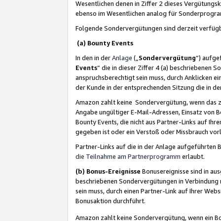
Wesentlichen denen in Ziffer 2 dieses Vergütung
ebenso im Wesentlichen analog für Sonderprogr
Folgende Sondervergütungen sind derzeit verfüg
(a) Bounty Events
In den in der
Anlage
(„
Sondervergütung
“) aufge
Events
“ die in dieser Ziffer 4 (a) beschriebenen 
anspruchsberechtigt sein muss, durch Anklicken ei
der Kunde in der entsprechenden Sitzung die in d
Amazon zahlt keine Sondervergütung, wenn das z
Angabe ungültiger E-Mail-Adressen, Einsatz von B
Bounty Events, die nicht aus Partner-Links auf Ihre
gegeben ist oder ein Verstoß oder Missbrauch vorl
Partner-Links auf die in der Anlage aufgeführte
die Teilnahme am Partnerprogramm
erlaubt.
(b) Bonus-Ereignisse
Bonusereignisse sind in au
beschriebenen Sondervergütungen in Verbindung m
sein muss, durch einen Partner-Link auf Ihrer We
Bonusaktion durchführt.
Amazon zahlt keine Sondervergütung, wenn ein Bon