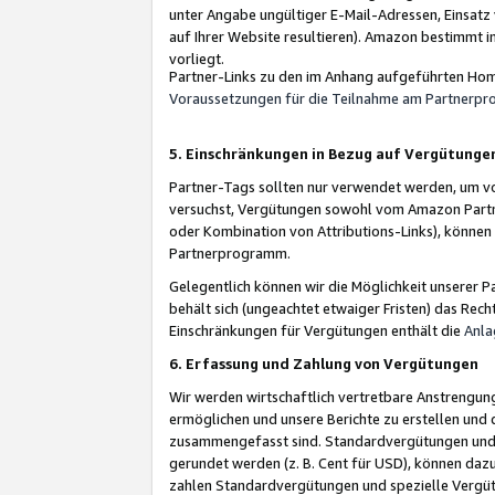
unter Angabe ungültiger E-Mail-Adressen, Einsatz
auf Ihrer Website resultieren). Amazon bestimmt i
vorliegt.
Partner-Links zu den im Anhang aufgeführten Hom
Voraussetzungen für die Teilnahme am Partnerp
5. Einschränkungen in Bezug auf Vergütunge
Partner-Tags sollten nur verwendet werden, um von 
versuchst, Vergütungen sowohl vom Amazon Partn
oder Kombination von Attributions-Links), könne
Partnerprogramm.
Gelegentlich können wir die Möglichkeit unsere
behält sich (ungeachtet etwaiger Fristen) das Rec
Einschränkungen für Vergütungen enthält die
Anla
6. Erfassung und Zahlung von Vergütungen
Wir werden wirtschaftlich vertretbare Anstrengu
ermöglichen und unsere Berichte zu erstellen und 
zusammengefasst sind. Standardvergütungen und s
gerundet werden (z. B. Cent für USD), können dazu
zahlen Standardvergütungen und spezielle Vergüt