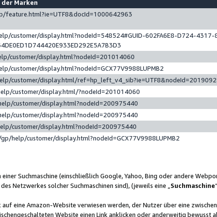
e der Marken
gp/feature.html?ie=UTF8&docId=1000642963
help/customer/display.html?nodeId=548524#GUID-602FA6E8-D724-4317-
64DE0ED1D744420E933ED292E5A7B3D3
elp/customer/display.html?nodeId=201014060
help/customer/display.html?nodeId=GCX77V9988LUPMB2
help/customer/display.html/ref=hp_left_v4_sib?ie=UTF8&nodeId=201909
help/customer/display.html/?nodeId=201014060
help/customer/display.html?nodeId=200975440
help/customer/display.html?nodeId=200975440
help/customer/display.html?nodeId=200975440
/gp/help/customer/display.html?nodeId=GCX77V9988LUPMB2
n einer Suchmaschine (einschließlich Google, Yahoo, Bing oder andere Webp
 des Netzwerkes solcher Suchmaschinen sind), (jeweils eine „
Suchmaschine
nk auf eine Amazon-Website verwiesen werden, der Nutzer über eine zwische
ischengeschalteten Website einen Link anklicken oder anderweitig bewusst a