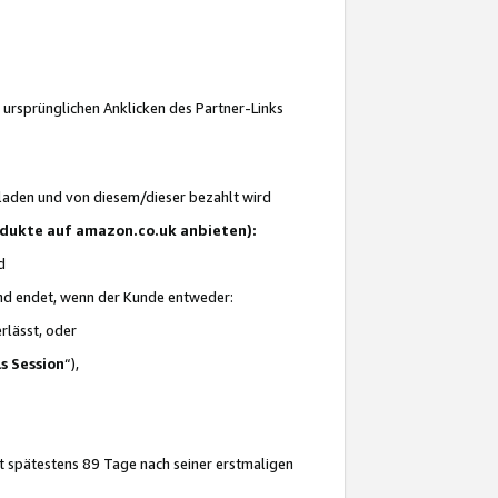
 ursprünglichen Anklicken des Partner-Links
laden und von diesem/dieser bezahlt wird
rodukte auf amazon.co.uk anbieten):
d
 und endet, wenn der Kunde entweder:
erlässt, oder
ls Session
“),
t spätestens 89 Tage nach seiner erstmaligen