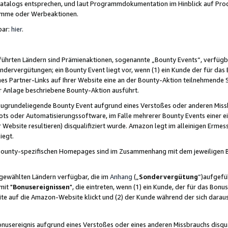
skatalogs entsprechen, und laut Programmdokumentation im Hinblick auf Pr
amme oder Werbeaktionen.
bar:
hier
.
führten Ländern sind Prämienaktionen, sogenannte „Bounty Events“, verfügb
Sondervergütungen; ein Bounty Event liegt vor, wenn (1) ein Kunde der für da
nes Partner-Links auf Ihrer Website eine an der Bounty-Aktion teilnehmende 
er Anlage beschriebene Bounty-Aktion ausführt.
ugrundeliegende Bounty Event aufgrund eines Verstoßes oder anderen Miss
ots oder Automatisierungssoftware, im Falle mehrerer Bounty Events einer e
r Website resultieren) disqualifiziert wurde. Amazon legt im alleinigen Ermess
iegt.
n Bounty-spezifischen Homepages sind im Zusammenhang mit dem jeweiligen
sgewählten Ländern verfügbar, die im
Anhang
(„
Sondervergütung
“)aufgefüh
it "
Bonusereignissen
", die eintreten, wenn (1) ein Kunde, der für das Bon
bsite auf die Amazon-Website klickt und (2) der Kunde während der sich dar
usereignis aufgrund eines Verstoßes oder eines anderen Missbrauchs disqua