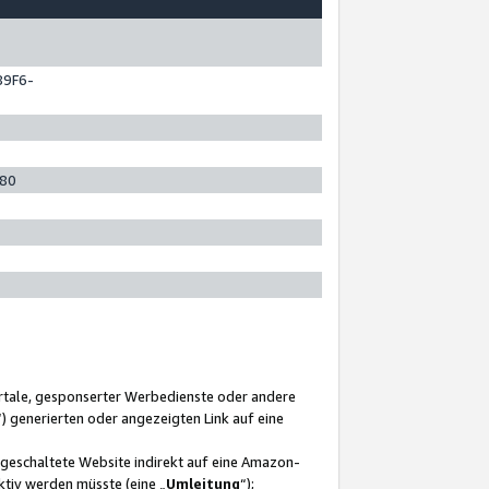
89F6-
280
ortale, gesponserter Werbedienste oder andere
“) generierten oder angezeigten Link auf eine
ngeschaltete Website indirekt auf eine Amazon-
ktiv werden müsste (eine „
Umleitung
“);