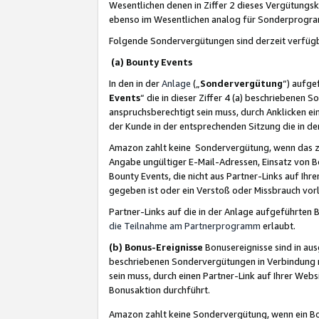
Wesentlichen denen in Ziffer 2 dieses Vergütung
ebenso im Wesentlichen analog für Sonderprogr
Folgende Sondervergütungen sind derzeit verfüg
(a) Bounty Events
In den in der
Anlage
(„
Sondervergütung
“) aufge
Events
“ die in dieser Ziffer 4 (a) beschriebenen 
anspruchsberechtigt sein muss, durch Anklicken ei
der Kunde in der entsprechenden Sitzung die in d
Amazon zahlt keine Sondervergütung, wenn das z
Angabe ungültiger E-Mail-Adressen, Einsatz von B
Bounty Events, die nicht aus Partner-Links auf Ihre
gegeben ist oder ein Verstoß oder Missbrauch vorl
Partner-Links auf die in der Anlage aufgeführte
die Teilnahme am Partnerprogramm
erlaubt.
(b) Bonus-Ereignisse
Bonusereignisse sind in au
beschriebenen Sondervergütungen in Verbindung m
sein muss, durch einen Partner-Link auf Ihrer We
Bonusaktion durchführt.
Amazon zahlt keine Sondervergütung, wenn ein Bon