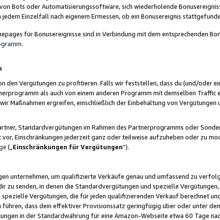
 von Bots oder Automatisierungssoftware, sich wiederholende Bonusereignisse
n jedem Einzelfall nach eigenem Ermessen, ob ein Bonusereignis stattgefund
epages für Bonusereignisse sind in Verbindung mit dem entsprechenden Bonu
rogramm
.
n
den Vergütungen zu profitieren. Falls wir feststellen, dass du (und/oder ein
erprogramm als auch von einem anderen Programm mit demselben Traffic ei
n wir Maßnahmen ergreifen, einschließlich der Einbehaltung von Vergütunge
r Partner, Standardvergütungen im Rahmen des Partnerprogramms oder Sonde
ht vor, Einschränkungen jederzeit ganz oder teilweise aufzuheben oder zu mod
ge
(„
Einschränkungen für Vergütungen
“).
ngen unternehmen, um qualifizierte Verkäufe genau und umfassend zu verfol
dir zu senden, in denen die Standardvergütungen und spezielle Vergütungen, 
pezielle Vergütungen, die für jeden qualifizierenden Verkauf berechnet un
 führen, dass dein effektiver Provisionssatz geringfügig über oder unter dem
ungen in der Standardwährung für eine Amazon-Webseite etwa 60 Tage nach