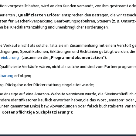
ktion vorgestellt haben, wird an den Kunden versandt, von ihm gestreamt od
erierten „
Qualifizierten Erlöse
“ entsprechen den Beträgen, die wir tatsäch
sten für Geschenkverpackung, Bearbeitungsgebühren, Steuern (z. B. Umsatz-
en bei Kreditkartenzahlung und uneinbringlicher Forderungen.
e Verkäufe nicht als solche, falls sie im Zusammenhang mit einem Verstoß 
ungen, Spezifikationen, Erklärungen und Richtlinien getätigt werden, die 
reinbarung
(zusammen die „
Programmdokumentation
“).
 Qualifizierte Verkäufe wären, nicht als solche und sind vom Partnerprogra
nbarung
erfolgen;
ung, Rückgabe oder Rückerstattung eingeleitet wurde;
ine Anzeige auf eine Amazon-Website verwiesen wurde, die Sieeinschließlich
ndere Identifikatoren käuflich erworben haben,die das Wort „amazon“ oder 
e unten genannten Links) bzw. Abwandlungen oder falsch buchstabierte Varia
e Kostenpflichtige Suchplatzierung
”);