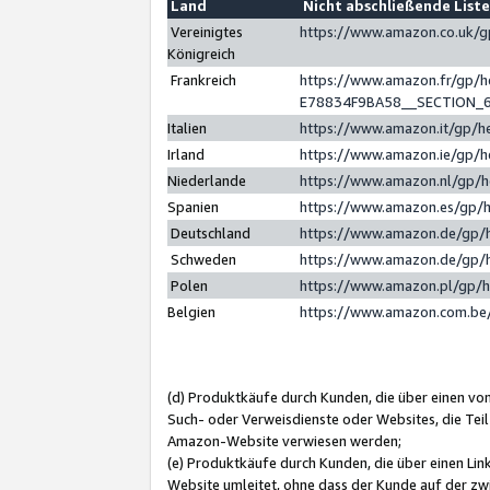
Land
Nicht abschließende List
Vereinigtes
https://www.amazon.co.uk/
Königreich
Frankreich
https://www.amazon.fr/gp/
E78834F9BA58__SECTION_
Italien
https://www.amazon.it/gp/h
Irland
https://www.amazon.ie/gp/
Niederlande
https://www.amazon.nl/gp/
Spanien
https://www.amazon.es/gp/
Deutschland
https://www.amazon.de/gp/
Schweden
https://www.amazon.de/gp/
Polen
https://www.amazon.pl/gp/
Belgien
https://www.amazon.com.be
(d) Produktkäufe durch Kunden, die über einen vo
Such- oder Verweisdienste oder Websites, die Teil
Amazon-Website verwiesen werden;
(e) Produktkäufe durch Kunden, die über einen Li
Website umleitet, ohne dass der Kunde auf der zw