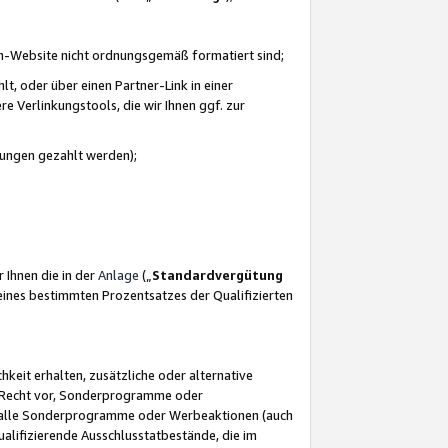
azon-Website nicht ordnungsgemäß formatiert sind;
, oder über einen Partner-Link in einer
e Verlinkungstools, die wir Ihnen ggf. zur
ütungen gezahlt werden);
 Ihnen die in der
Anlage
(„
Standardvergütung
ines bestimmten Prozentsatzes der Qualifizierten
eit erhalten, zusätzliche oder alternative
as Recht vor, Sonderprogramme oder
für alle Sonderprogramme oder Werbeaktionen (auch
lifizierende Ausschlusstatbestände, die im