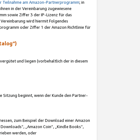
ur Teilnahme am Amazon-Partnerprogramm
; in
 ihnen in der Vereinbarung zugewiesene
m sowie Ziffer 3 der IP-Lizenz für das
 Vereinbarung wird hiermit Folgendes
programm oder Ziffer 1 der Amazon Richtlinie für
talog“)
ergütet und liegen (vorbehaltlich der in diesem
i die Sitzung beginnt, wenn der Kunde den Partner-
Ermessen, zum Beispiel der Download einer Amazon
 Downloads“, „Amazon Coin“, „Kindle Books“,
trieben werden, oder