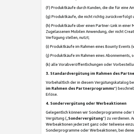
(f) Produktkäufe durch Kunden, die die für eine
(g) Produktkäufe, die nicht richtig zurückverfolg
(h) Produktkäufe über einen Partner-Link in einer
Zugelassenen Mobilen Anwendung, der nicht Creator
Verfügung stellen, nutzt;
(i) Produktkäufe im Rahmen eines Bounty Events (w
(j) Produktkäufe im Rahmen eines Abonnements, so
(k) alle Vorabveröffentlichungen oder Vorbestellu
3. Standardvergütung im Rahmen des Part
Vorbehaltlich der in diesem Vergütungskatalog b
im Rahmen des Partnerprogramms
“) beschri
Erlöse.
4. Sondervergütung oder Werbeaktionen
Gelegentlich können wir Sonderprogramme oder Wer
Vergütung („
Sondervergütung
”) zu verdienen. 
Werbeaktionen jederzeit ganz oder teilweise einz
Sonderprogramme oder Werbeaktionen, bei denen e