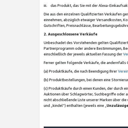
iii. das Produkt, das Sie mit der Alexa-Einkaufsa
Die aus den einzelnen Qualifizierten Verkäufen gen
einnehmen, abzüglich etwaiger Versandkosten, Ko
Gutschriften, Preisnachlässe, Bearbeitungsgebühr
2. Ausgeschlossene Verkäufe
Unbeschadet des Vorstehenden gelten Qualifiziert
Partnerprogramm oder andere Bestimmungen, Beding
einschließlich der jeweils aktuellen Fassung der
Ve
Ferner gelten folgende Verkäufe, die andernfalls
(a) Produktkäufe, die nach Beendigung Ihrer
Verei
(b) Produktbestellungen, bei denen eine Stornier
(c) Produktkäufe durch einen Kunden, der durch e
Auktionen über Schlagwörter, Suchbegriffe oder a
nicht abschließende Liste unserer Marken über di
und „kindel“) enthalten (jeweils eine „
Unzulässig