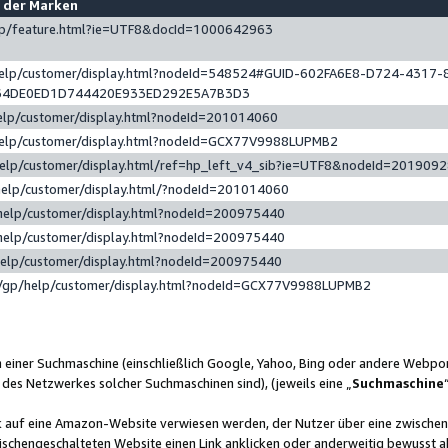
e der Marken
gp/feature.html?ie=UTF8&docId=1000642963
help/customer/display.html?nodeId=548524#GUID-602FA6E8-D724-4317-
64DE0ED1D744420E933ED292E5A7B3D3
elp/customer/display.html?nodeId=201014060
help/customer/display.html?nodeId=GCX77V9988LUPMB2
help/customer/display.html/ref=hp_left_v4_sib?ie=UTF8&nodeId=201909
help/customer/display.html/?nodeId=201014060
help/customer/display.html?nodeId=200975440
help/customer/display.html?nodeId=200975440
help/customer/display.html?nodeId=200975440
/gp/help/customer/display.html?nodeId=GCX77V9988LUPMB2
n einer Suchmaschine (einschließlich Google, Yahoo, Bing oder andere Webp
 des Netzwerkes solcher Suchmaschinen sind), (jeweils eine „
Suchmaschine
nk auf eine Amazon-Website verwiesen werden, der Nutzer über eine zwische
ischengeschalteten Website einen Link anklicken oder anderweitig bewusst a