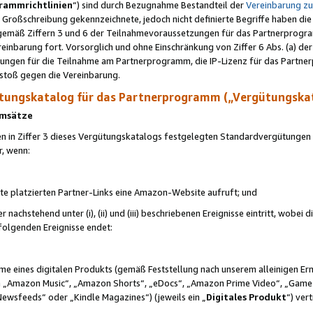
rammrichtlinien
“) sind durch Bezugnahme Bestandteil der
Vereinbarung z
Großschreibung gekennzeichnete, jedoch nicht definierte Begriffe haben die
 gemäß Ziffern 3 und 6 der Teilnahmevoraussetzungen für das Partnerprogram
nbarung fort. Vorsorglich und ohne Einschränkung von Ziffer 6 Abs. (a) der
ungen für die Teilnahme am Partnerprogramm, die IP-Lizenz für das Partner
rstoß gegen die Vereinbarung.
ungskatalog für das Partnerprogramm („Vergütungska
 Umsätze
n in Ziffer 3 dieses Vergütungskatalogs festgelegten Standardvergütungen v
r, wenn:
ite platzierten Partner-Links eine Amazon-Website aufruft; und
r nachstehend unter (i), (ii) und (iii) beschriebenen Ereignisse eintritt, wobe
 folgenden Ereignisse endet:
hme eines digitalen Produkts (gemäß Feststellung nach unserem alleinigen 
 „Amazon Music“, „Amazon Shorts“, „eDocs“, „Amazon Prime Video“, „Game
Newsfeeds“ oder „Kindle Magazines“) (jeweils ein „
Digitales Produkt
“) ver