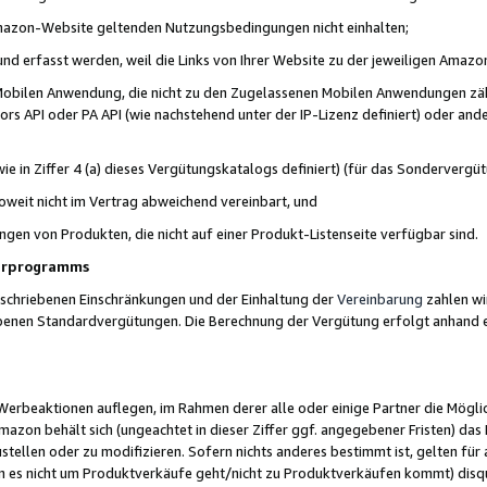
 Amazon-Website geltenden Nutzungsbedingungen nicht einhalten;
t und erfasst werden, weil die Links von Ihrer Website zu der jeweiligen Am
 Mobilen Anwendung, die nicht zu den Zugelassenen Mobilen Anwendungen zählt
s API oder PA API (wie nachstehend unter der IP-Lizenz definiert) oder ander
ie in Ziffer 4 (a) dieses Vergütungskatalogs definiert) (für das Sonderverg
weit nicht im Vertrag abweichend vereinbart, und
ngen von Produkten, die nicht auf einer Produkt-Listenseite verfügbar sind.
nerprogramms
eschriebenen Einschränkungen und der Einhaltung der
Vereinbarung
zahlen wir
ebenen Standardvergütungen. Die Berechnung der Vergütung erfolgt anhand e
beaktionen auflegen, im Rahmen derer alle oder einige Partner die Möglichk
Amazon behält sich (ungeachtet in dieser Ziffer ggf. angegebener Fristen) d
ustellen oder zu modifizieren. Sofern nichts anderes bestimmt ist, gelten 
s nicht um Produktverkäufe geht/nicht zu Produktverkäufen kommt) disqua