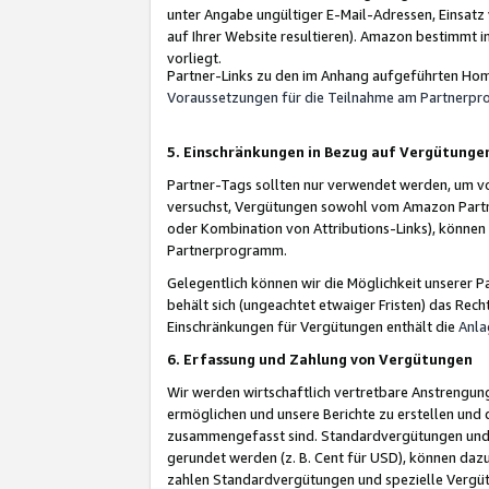
unter Angabe ungültiger E-Mail-Adressen, Einsatz
auf Ihrer Website resultieren). Amazon bestimmt i
vorliegt.
Partner-Links zu den im Anhang aufgeführten Hom
Voraussetzungen für die Teilnahme am Partnerp
5. Einschränkungen in Bezug auf Vergütunge
Partner-Tags sollten nur verwendet werden, um von 
versuchst, Vergütungen sowohl vom Amazon Partn
oder Kombination von Attributions-Links), könne
Partnerprogramm.
Gelegentlich können wir die Möglichkeit unsere
behält sich (ungeachtet etwaiger Fristen) das Rec
Einschränkungen für Vergütungen enthält die
Anla
6. Erfassung und Zahlung von Vergütungen
Wir werden wirtschaftlich vertretbare Anstrengu
ermöglichen und unsere Berichte zu erstellen und 
zusammengefasst sind. Standardvergütungen und s
gerundet werden (z. B. Cent für USD), können dazu
zahlen Standardvergütungen und spezielle Vergüt