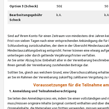
Option 3 (Scheck)
50£
50
Bearbeitungsgebühr
k.A.
k.A
Scheck
Sind auf Ihrem Konto für einen Zeitraum von mindestens drei Jahren kein
Frist von sieben Tagen nach einer entsprechenden Ankündigung die für
Schlussbetrag zurückzuhalten, der dem in der Übersicht Mindestausz
Mindestauszahlungsbetrag entspricht. Ferner können eine etwaig aufg
unterliegen oder durch geltende Verjährungsfristen verfallen.
An Sie unter Abzug bzw. Einbehalt aller in der Vereinbarung beschrieb
Ihnen gemäß der Vereinbarung zustehenden Beträge dar.
Sollten Sie, gleich aus welchem Grund, eine Überschusszahlung erhalte
an Sie im Rahmen der Vereinbarung zukünftig zahlbaren Vergütung zu 
Voraussetzungen für die Teilnahme a
1. Anmeldung und Teilnahmeberechtigung
Sie leiten den Anmeldeprozess ein, indem Sie einen vollständigen und 
muss/müssen originäre Inhalte (original content) enthalten und über d
Originalinhalte, die Materialien von Dritten verwenden, müssen wese