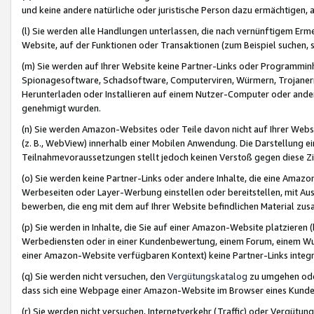
und keine andere natürliche oder juristische Person dazu ermächtigen, a
(l) Sie werden alle Handlungen unterlassen, die nach vernünftigem Erme
Website, auf der Funktionen oder Transaktionen (zum Beispiel suchen, s
(m) Sie werden auf Ihrer Website keine Partner-Links oder Programmin
Spionagesoftware, Schadsoftware, Computerviren, Würmern, Trojaner
Herunterladen oder Installieren auf einem Nutzer-Computer oder ande
genehmigt wurden.
(n) Sie werden Amazon-Websites oder Teile davon nicht auf Ihrer Websi
(z. B., WebView) innerhalb einer Mobilen Anwendung. Die Darstellung ein
Teilnahmevoraussetzungen stellt jedoch keinen Verstoß gegen diese Zif
(o) Sie werden keine Partner-Links oder andere Inhalte, die eine Am
Werbeseiten oder Layer-Werbung einstellen oder bereitstellen, mit Au
bewerben, die eng mit dem auf Ihrer Website befindlichen Material z
(p) Sie werden in Inhalte, die Sie auf einer Amazon-Website platzier
Werbediensten oder in einer Kundenbewertung, einem Forum, einem Wun
einer Amazon-Website verfügbaren Kontext) keine Partner-Links integr
(q) Sie werden nicht versuchen, den
Vergütungskatalog
zu umgehen oder
dass sich eine Webpage einer Amazon-Website im Browser eines Kunden 
(r) Sie werden nicht versuchen, Internetverkehr (Traffic) oder Vergü