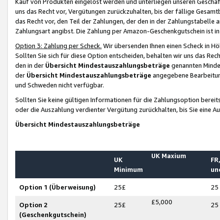
Kauf von Produkten eingelöst werden und unterliegen unseren Geschäf
uns das Recht vor, Vergütungen zurückzuhalten, bis der fällige Gesamt
das Recht vor, den Teil der Zahlungen, der den in der Zahlungstabelle 
Zahlungsart angibst. Die Zahlung per Amazon-Geschenkgutschein ist in
Option 3: Zahlung per Scheck.
Wir übersenden Ihnen einen Scheck in Höh
Sollten Sie sich für diese Option entscheiden, behalten wir uns das Rec
den in der
Übersicht Mindestauszahlungsbeträge
genannten Mindest
der
Übersicht Mindestauszahlungsbeträge
angegebene Bearbeitung
und Schweden nicht verfügbar.
Sollten Sie keine gültigen Informationen für die Zahlungsoption bereit
oder die Auszahlung verdienter Vergütung zurückhalten, bis Sie eine A
Übersicht Mindestauszahlungsbeträge
UK Maxium
UK
FR,
Minimum
un
Option 1 (Überweisung)
25£
25
£5,000
Option 2
25£
25
(Geschenkgutschein)