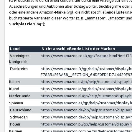
(c) Produktkäufe durch einen Kunden, der durch eine Anzeige auf eine 
Ausschreibungen und Auktionen über Schlagwörter, Suchbegriffe oder 
oder eine andere Amazon-Marke (vgl. die nicht abschließende Liste un
buchstabierte Varianten dieser Wörter (z. B. „ammazon“, „amaozn“ und „
Suchplatzierung
”);
Land
Nicht abschließende Liste der Marken
Vereinigtes
https://www.amazon.co.uk/gp/feature.html?ie=U
Königreich
Frankreich
https://www.amazon.fr/gp/help/customer/displa
E78834F9BA58__SECTION_64DE0ED1D744420E9
Italien
https://www.amazon.it/gp/help/customer/display
Irland
https://www.amazon.ie/gp/help/customer/displa
Niederlande
https://www.amazon.nl/gp/help/customer/display
Spanien
https://www.amazon.es/gp/help/customer/display
Deutschland
https://www.amazon.de/gp/help/customer/displa
Schweden
https://www.amazon.de/gp/help/customer/displa
Polen
https://www.amazon.pl/gp/help/customer/display
Belgien
https://www.amazon.com.be/gp/help/customer/d