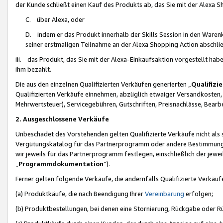
der Kunde schließt einen Kauf des Produkts ab, das Sie mit der Alexa 
C. über Alexa, oder
D. indem er das Produkt innerhalb der Skills Session in den Waren
seiner erstmaligen Teilnahme an der Alexa Shopping Action abschlie
iii. das Produkt, das Sie mit der Alexa-Einkaufsaktion vorgestellt ha
ihm bezahlt.
Die aus den einzelnen Qualifizierten Verkäufen generierten „
Qualifizi
Qualifizierten Verkäufe einnehmen, abzüglich etwaiger Versandkosten
Mehrwertsteuer), Servicegebühren, Gutschriften, Preisnachlässe, Bear
2. Ausgeschlossene Verkäufe
Unbeschadet des Vorstehenden gelten Qualifizierte Verkäufe nicht als
Vergütungskatalog für das Partnerprogramm oder andere Bestimmungen,
wir jeweils für das Partnerprogramm festlegen, einschließlich der jewe
„
Programmdokumentation
“).
Ferner gelten folgende Verkäufe, die andernfalls Qualifizierte Verkä
(a) Produktkäufe, die nach Beendigung Ihrer
Vereinbarung
erfolgen;
(b) Produktbestellungen, bei denen eine Stornierung, Rückgabe oder R