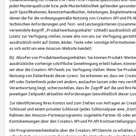
jeden Musterquellcode bzw. jede Musterbibliothek geltenden gesonder
auch Spezifikationen, Benutzerhandbücher, Anleitungen, Begleitmaterial
denen die für die ordnungsgemäße Nutzung von Creators API und PA A
technischen Anforderungen und Test- und Leistungskriterien (zusammen
verwendete Begriff „Produktwerbungsinhalte“ schließt ausdrücklich al
Lizenz zur Verfügung stellen, sowie alle von uns zur Verfügung gestel
ausdrücklich nicht auf Daten, Bilder, Texte oder sonstige Informatione
es sich nicht um eine Amazon-Website handelt.
(b) Abrufen von Produktwerbungsinhalten. Sie können Produkt-Werbein
ausdrückliche vorherige schriftliche Genehmigung erteilt haben, könn
wir über die Creators API Feeds zur Verfügung stellen. Wenn Sie Produk
Nutzung von Datenfeeds dieser Lizenz. Sie erkennen an, dass wir Creat
API oder Datenfeeds jederzeit ändern, auslaufen lassen oder neu veröffe
Verantwortung liegt, sicherzustellen, dass Ihr Zugriff auf die und Ihr
jeweiligen Zeitpunkt aktuellen Anforderungen (einschließlich dieser Liz
Zur Identifizierung Ihres Kontos und zum Stellen von Anfragen an Crea
Schlüssel und einem privaten Schlüssel (jedes Schlüsselpaar eine „Kon
Rahmen des Amazon-Partnerprogramms zugeteilte Partner-ID oder ein
Kontokennungen über den Creators API und PA API Kontoerstellungspro
Um Programmwerbeinhalte über die Creators API Dienste zu erhalten, m