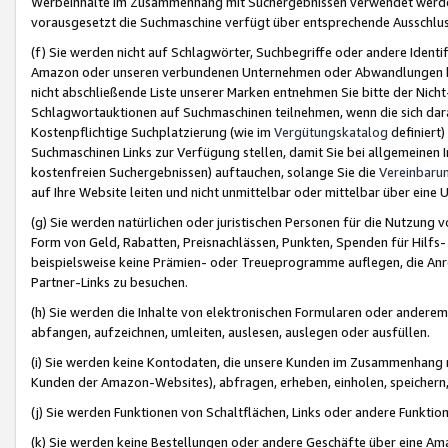
Werbeinhalte im Zusammenhang mit Suchergebnissen verwendet werden,
vorausgesetzt die Suchmaschine verfügt über entsprechende Ausschlu
(f) Sie werden nicht auf Schlagwörter, Suchbegriffe oder andere Ident
Amazon oder unseren verbundenen Unternehmen oder Abwandlungen bzw
nicht abschließende Liste unserer Marken entnehmen Sie bitte der Nich
Schlagwortauktionen auf Suchmaschinen teilnehmen, wenn die sich da
Kostenpflichtige Suchplatzierung (wie im
Vergütungskatalog
definiert
Suchmaschinen Links zur Verfügung stellen, damit Sie bei allgemeinen I
kostenfreien Suchergebnissen) auftauchen, solange Sie die
Vereinbaru
auf Ihre Website leiten und nicht unmittelbar oder mittelbar über eine
(g) Sie werden natürlichen oder juristischen Personen für die Nutzung 
Form von Geld, Rabatten, Preisnachlässen, Punkten, Spenden für Hilfs
beispielsweise keine Prämien- oder Treueprogramme auflegen, die Anrei
Partner-Links zu besuchen.
(h) Sie werden die Inhalte von elektronischen Formularen oder anderem M
abfangen, aufzeichnen, umleiten, auslesen, auslegen oder ausfüllen.
(i) Sie werden keine Kontodaten, die unsere Kunden im Zusammenhang 
Kunden der Amazon-Websites), abfragen, erheben, einholen, speichern,
(j) Sie werden Funktionen von Schaltflächen, Links oder andere Funkti
(k) Sie werden keine Bestellungen oder andere Geschäfte über eine Ama