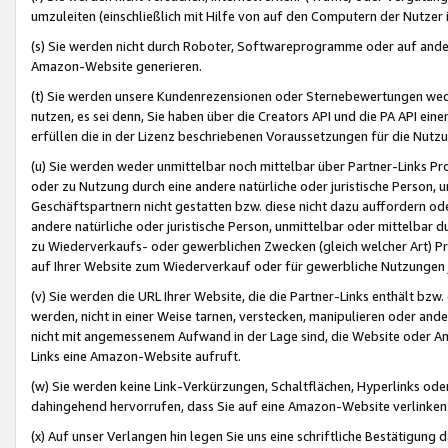
umzuleiten (einschließlich mit Hilfe von auf den Computern der Nutzer i
(s) Sie werden nicht durch Roboter, Softwareprogramme oder auf andere
Amazon-Website generieren.
(t) Sie werden unsere Kundenrezensionen oder Sternebewertungen wed
nutzen, es sei denn, Sie haben über die Creators API und die PA API e
erfüllen die in der Lizenz beschriebenen Voraussetzungen für die Nutzu
(u) Sie werden weder unmittelbar noch mittelbar über Partner-Links P
oder zu Nutzung durch eine andere natürliche oder juristische Person,
Geschäftspartnern nicht gestatten bzw. diese nicht dazu auffordern od
andere natürliche oder juristische Person, unmittelbar oder mittelbar
zu Wiederverkaufs- oder gewerblichen Zwecken (gleich welcher Art) 
auf Ihrer Website zum Wiederverkauf oder für gewerbliche Nutzungen 
(v) Sie werden die URL Ihrer Website, die die Partner-Links enthält b
werden, nicht in einer Weise tarnen, verstecken, manipulieren oder and
nicht mit angemessenem Aufwand in der Lage sind, die Website oder A
Links eine Amazon-Website aufruft.
(w) Sie werden keine Link-Verkürzungen, Schaltflächen, Hyperlinks ode
dahingehend hervorrufen, dass Sie auf eine Amazon-Website verlinken
(x) Auf unser Verlangen hin legen Sie uns eine schriftliche Bestätigung