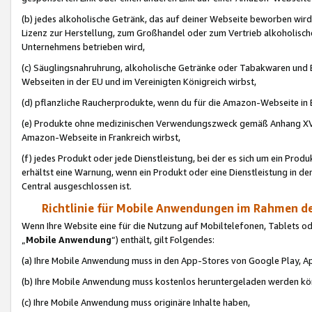
(b) jedes alkoholische Getränk, das auf deiner Webseite beworben wird
Lizenz zur Herstellung, zum Großhandel oder zum Vertrieb alkoholisch
Unternehmens betrieben wird,
(c) Säuglingsnahruhrung, alkoholische Getränke oder Tabakwaren und E
Webseiten in der EU und im Vereinigten Königreich wirbst,
(d) pflanzliche Raucherprodukte, wenn du für die Amazon-Webseite in B
(e) Produkte ohne medizinischen Verwendungszweck gemäß Anhang XVI 
Amazon-Webseite in Frankreich wirbst,
(f) jedes Produkt oder jede Dienstleistung, bei der es sich um ein Prod
erhältst eine Warnung, wenn ein Produkt oder eine Dienstleistung in de
Central ausgeschlossen ist.
Richtlinie für Mobile Anwendungen im Rahmen de
Wenn Ihre Website eine für die Nutzung auf Mobiltelefonen, Tablets 
„
Mobile Anwendung
“) enthält, gilt Folgendes:
(a) Ihre Mobile Anwendung muss in den App-Stores von Google Play, A
(b) Ihre Mobile Anwendung muss kostenlos heruntergeladen werden könn
(c) Ihre Mobile Anwendung muss originäre Inhalte haben,