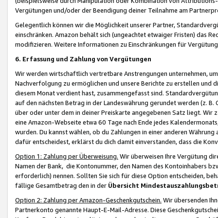
(beispielsweise durch Manipulation oder Kombination von Attributions-
Vergütungen und/oder der Beendigung deiner Teilnahme am Partnerp
Gelegentlich können wir die Möglichkeit unserer Partner, Standardv
einschränken. Amazon behält sich (ungeachtet etwaiger Fristen) das Re
modifizieren. Weitere Informationen zu Einschränkungen für Vergütung
6. Erfassung und Zahlung von Vergütungen
Wir werden wirtschaftlich vertretbare Anstrengungen unternehmen, um 
Nachverfolgung zu ermöglichen und unsere Berichte zu erstellen und di
diesem Monat verdient hast, zusammengefasst sind. Standardvergütung
auf den nächsten Betrag in der Landeswährung gerundet werden (z. B. C
über oder unter dem in deiner Preiskarte angegebenen Satz liegt. Wir
eine Amazon-Webseite etwa 60 Tage nach Ende jedes Kalendermonats, i
wurden. Du kannst wählen, ob du Zahlungen in einer anderen Währung
dafür entscheidest, erklärst du dich damit einverstanden, dass die K
Option 1: Zahlung per Überweisung.
Wir überweisen Ihre Vergütung dir
Namen der Bank, die Kontonummer, den Namen des Kontoinhabers bzw. a
erforderlich) nennen. Sollten Sie sich für diese Option entscheiden, be
fällige Gesamtbetrag den in der
Übersicht Mindestauszahlungsbet
Option 2: Zahlung per Amazon-Geschenkgutschein.
Wir übersenden Ihne
Partnerkonto genannte Haupt-E-Mail-Adresse. Diese Geschenkgutschei