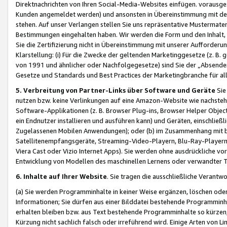
Direktnachrichten von Ihren Social-Media-Websites einfügen. vorausg
Kunden angemeldet werden) und ansonsten in Übereinstimmung mit der
stehen. Auf unser Verlangen stellen Sie uns repräsentative Mustermater
Bestimmungen eingehalten haben. Wir werden die Form und den Inhalt, di
Sie die Zertifizierung nicht in Übereinstimmung mit unserer Aufforderu
Klarstellung: (i) Für die Zwecke der geltenden Marketinggesetze (z. 
von 1991 und ähnlicher oder Nachfolgegesetze) sind Sie der „Absender“ j
Gesetze und Standards und Best Practices der Marketingbranche für 
5. Verbreitung von Partner-Links über Software und Geräte
Sie
nutzen bzw. keine Verlinkungen auf eine Amazon-Website wie nachsteh
Software-Applikationen (z. B. Browser Plug-ins, Browser Helper Objec
ein Endnutzer installieren und ausführen kann) und Geräten, einschlie
Zugelassenen Mobilen Anwendungen); oder (b) im Zusammenhang mit bzw.
Satellitenempfangsgeräte, Streaming-Video-Playern, Blu-Ray-Playern 
Viera Cast oder Vizio Internet Apps). Sie werden ohne ausdrückliche v
Entwicklung von Modellen des maschinellen Lernens oder verwandter 
6. Inhalte auf Ihrer Website
. Sie tragen die ausschließliche Verantwo
(a) Sie werden Programminhalte in keiner Weise ergänzen, löschen oder
Informationen; Sie dürfen aus einer Bilddatei bestehende Programminhal
erhalten bleiben bzw. aus Text bestehende Programminhalte so kürzen, 
Kürzung nicht sachlich falsch oder irreführend wird. Einige Arten von L