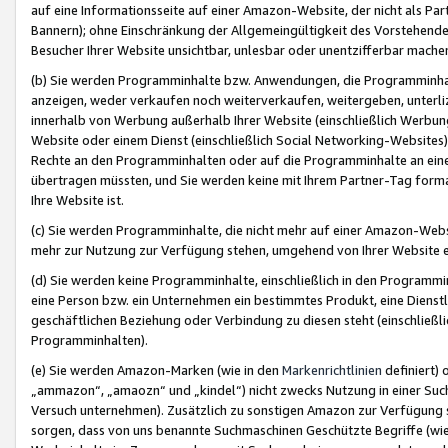
auf eine Informationsseite auf einer Amazon-Website, der nicht als Part
Bannern); ohne Einschränkung der Allgemeingültigkeit des Vorstehende
Besucher Ihrer Website unsichtbar, unlesbar oder unentzifferbar mache
(b) Sie werden Programminhalte bzw. Anwendungen, die Programminhalt
anzeigen, weder verkaufen noch weiterverkaufen, weitergeben, unterli
innerhalb von Werbung außerhalb Ihrer Website (einschließlich Werbun
Website oder einem Dienst (einschließlich Social Networking-Website
Rechte an den Programminhalten oder auf die Programminhalte an eine a
übertragen müssten, und Sie werden keine mit Ihrem Partner-Tag formati
Ihre Website ist.
(c) Sie werden Programminhalte, die nicht mehr auf einer Amazon-Websit
mehr zur Nutzung zur Verfügung stehen, umgehend von Ihrer Website e
(d) Sie werden keine Programminhalte, einschließlich in den Programmin
eine Person bzw. ein Unternehmen ein bestimmtes Produkt, eine Dienstle
geschäftlichen Beziehung oder Verbindung zu diesen steht (einschließli
Programminhalten).
(e) Sie werden Amazon-Marken (wie in den
Markenrichtlinien
definiert) 
„ammazon“, „amaozn“ und „kindel“) nicht zwecks Nutzung in einer Suc
Versuch unternehmen). Zusätzlich zu sonstigen Amazon zur Verfügung 
sorgen, dass von uns benannte Suchmaschinen Geschützte Begriffe (wie 