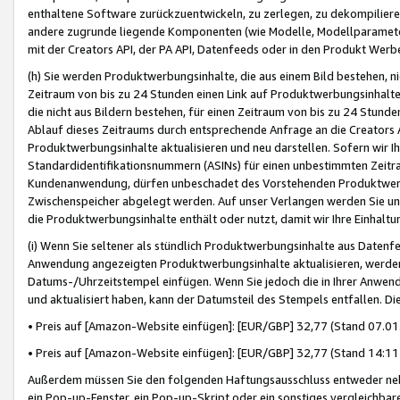
enthaltene Software zurückzuentwickeln, zu zerlegen, zu dekompilier
andere zugrunde liegende Komponenten (wie Modelle, Modellparameter
mit der Creators API, der PA API, Datenfeeds oder in den Produkt Werb
(h) Sie werden Produktwerbungsinhalte, die aus einem Bild bestehen, ni
Zeitraum von bis zu 24 Stunden einen Link auf Produktwerbungsinhalte
die nicht aus Bildern bestehen, für einen Zeitraum von bis zu 24 Stund
Ablauf dieses Zeitraums durch entsprechende Anfrage an die Creators 
Produktwerbungsinhalte aktualisieren und neu darstellen. Sofern wir Ih
Standardidentifikationsnummern (ASINs) für einen unbestimmten Zeitra
Kundenanwendung, dürfen unbeschadet des Vorstehenden Produktwerbu
Zwischenspeicher abgelegt werden. Auf unser Verlangen werden Sie un
die Produktwerbungsinhalte enthält oder nutzt, damit wir Ihre Einhalt
(i) Wenn Sie seltener als stündlich Produktwerbungsinhalte aus Datenfe
Anwendung angezeigten Produktwerbungsinhalte aktualisieren, werden 
Datums-/Uhrzeitstempel einfügen. Wenn Sie jedoch die in Ihrer Anwe
und aktualisiert haben, kann der Datumsteil des Stempels entfallen. Dies
• Preis auf [Amazon-Website einfügen]: [EUR/GBP] 32,77 (Stand 07.01.
• Preis auf [Amazon-Website einfügen]: [EUR/GBP] 32,77 (Stand 14:11 
Außerdem müssen Sie den folgenden Haftungsausschluss entweder neb
ein Pop-up-Fenster, ein Pop-up-Skript oder ein sonstiges vergleichba