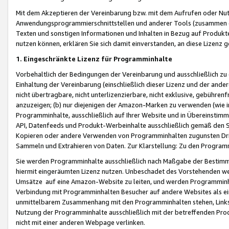
Mit dem Akzeptieren der Vereinbarung bzw. mit dem Aufrufen oder Nutz
Anwendungsprogrammierschnittstellen und anderer Tools (zusammen die
Texten und sonstigen Informationen und Inhalten in Bezug auf Produkte
nutzen können, erklären Sie sich damit einverstanden, an diese Lizenz 
1. Eingeschränkte Lizenz für Programminhalte
Vorbehaltlich der Bedingungen der Vereinbarung und ausschließlich z
Einhaltung der Vereinbarung (einschließlich dieser Lizenz und der ande
nicht übertragbare, nicht unterlizenzierbare, nicht exklusive, gebühren
anzuzeigen; (b) nur diejenigen der Amazon-Marken zu verwenden (wie in 
Programminhalte, ausschließlich auf Ihrer Website und in Übereinstimmu
API, Datenfeeds und Produkt-Werbeinhalte ausschließlich gemäß den Spe
Kopieren oder andere Verwenden von Programminhalten zugunsten Dri
Sammeln und Extrahieren von Daten. Zur Klarstellung: Zu den Program
Sie werden Programminhalte ausschließlich nach Maßgabe der Besti
hiermit eingeräumten Lizenz nutzen. Unbeschadet des Vorstehenden we
Umsätze auf eine Amazon-Website zu leiten, und werden Programminhal
Verbindung mit Programminhalten Besucher auf andere Websites als ein
unmittelbarem Zusammenhang mit den Programminhalten stehen, Links z
Nutzung der Programminhalte ausschließlich mit der betreffenden Pr
nicht mit einer anderen Webpage verlinken.