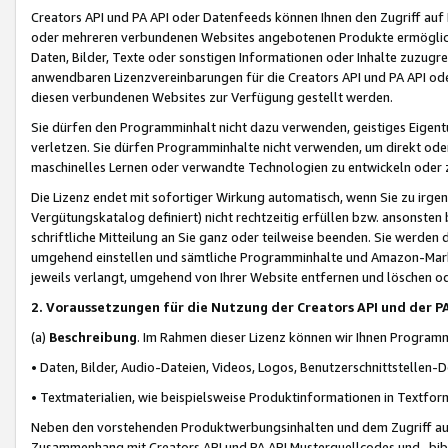
Creators API und PA API oder Datenfeeds können Ihnen den Zugriff auf D
oder mehreren verbundenen Websites angebotenen Produkte ermögliche
Daten, Bilder, Texte oder sonstigen Informationen oder Inhalte zuzugre
anwendbaren Lizenzvereinbarungen für die Creators API und PA API od
diesen verbundenen Websites zur Verfügung gestellt werden.
Sie dürfen den Programminhalt nicht dazu verwenden, geistiges Eigent
verletzen. Sie dürfen Programminhalte nicht verwenden, um direkt ode
maschinelles Lernen oder verwandte Technologien zu entwickeln oder zu
Die Lizenz endet mit sofortiger Wirkung automatisch, wenn Sie zu irg
Vergütungskatalog definiert) nicht rechtzeitig erfüllen bzw. ansonsten
schriftliche Mitteilung an Sie ganz oder teilweise beenden. Sie werden
umgehend einstellen und sämtliche Programminhalte und Amazon-Marke
jeweils verlangt, umgehend von Ihrer Website entfernen und löschen od
2. Voraussetzungen für die Nutzung der Creators API und der P
(a)
Beschreibung
. Im Rahmen dieser Lizenz können wir Ihnen Programmi
• Daten, Bilder, Audio-Dateien, Videos, Logos, Benutzerschnittstellen-
• Textmaterialien, wie beispielsweise Produktinformationen in Textfor
Neben den vorstehenden Produktwerbungsinhalten und dem Zugriff auf 
Zusammenhang mit Creators API und PA API Musterquellcodes und -bibli