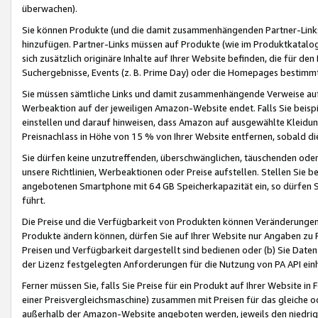
überwachen).
Sie können Produkte (und die damit zusammenhängenden Partner-Links)
hinzufügen. Partner-Links müssen auf Produkte (wie im Produktkatalog de
sich zusätzlich originäre Inhalte auf Ihrer Website befinden, die für 
Suchergebnisse, Events (z. B. Prime Day) oder die Homepages bestimmte
Sie müssen sämtliche Links und damit zusammenhängende Verweise auf z
Werbeaktion auf der jeweiligen Amazon-Website endet. Falls Sie beisp
einstellen und darauf hinweisen, dass Amazon auf ausgewählte Kleidun
Preisnachlass in Höhe von 15 % von Ihrer Website entfernen, sobald di
Sie dürfen keine unzutreffenden, überschwänglichen, täuschenden od
unsere Richtlinien, Werbeaktionen oder Preise aufstellen. Stellen Sie 
angebotenen Smartphone mit 64 GB Speicherkapazität ein, so dürfen S
führt.
Die Preise und die Verfügbarkeit von Produkten können Veränderungen 
Produkte ändern können, dürfen Sie auf Ihrer Website nur Angaben zu P
Preisen und Verfügbarkeit dargestellt sind bedienen oder (b) Sie Daten
der Lizenz festgelegten Anforderungen für die Nutzung von PA API einh
Ferner müssen Sie, falls Sie Preise für ein Produkt auf Ihrer Website in 
einer Preisvergleichsmaschine) zusammen mit Preisen für das gleiche o
außerhalb der Amazon-Website angeboten werden, jeweils den niedrigst