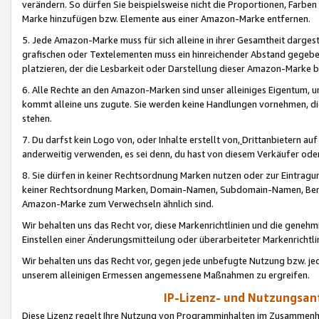
verändern. So dürfen Sie beispielsweise nicht die Proportionen, Farb
Marke hinzufügen bzw. Elemente aus einer Amazon-Marke entfernen.
5. Jede Amazon-Marke muss für sich alleine in ihrer Gesamtheit darge
grafischen oder Textelementen muss ein hinreichender Abstand gegebe
platzieren, der die Lesbarkeit oder Darstellung dieser Amazon-Marke b
6. Alle Rechte an den Amazon-Marken sind unser alleiniges Eigentum, 
kommt alleine uns zugute. Sie werden keine Handlungen vornehmen, 
stehen.
7. Du darfst kein Logo von, oder Inhalte erstellt von,
Drittanbietern au
anderweitig verwenden, es sei denn, du hast von diesem Verkäufer oder
8. Sie dürfen in keiner Rechtsordnung Marken nutzen oder zur Eintragu
keiner Rechtsordnung Marken, Domain-Namen, Subdomain-Namen, Benu
Amazon-Marke zum Verwechseln ähnlich sind.
Wir behalten uns das Recht vor, diese Markenrichtlinien und die gene
Einstellen einer Änderungsmitteilung oder überarbeiteter Markenricht
Wir behalten uns das Recht vor, gegen jede unbefugte Nutzung bzw. jede 
unserem alleinigen Ermessen angemessene Maßnahmen zu ergreifen.
IP-Lizenz- und Nutzungsan
Diese Lizenz regelt Ihre Nutzung von Programminhalten im Zusammen