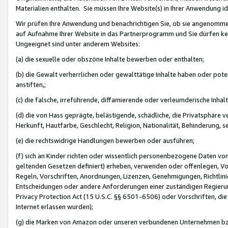
Materialien enthalten. Sie müssen Ihre Website(s) in Ihrer Anwendung ide
Wir prüfen Ihre Anwendung und benachrichtigen Sie, ob sie angenommen
auf Aufnahme Ihrer Website in das Partnerprogramm und Sie dürfen kei
Ungeeignet sind unter anderem Websites:
(a) die sexuelle oder obszöne Inhalte bewerben oder enthalten;
(b) die Gewalt verherrlichen oder gewalttätige Inhalte haben oder pot
anstiften,;
(c) die falsche, irreführende, diffamierende oder verleumderische Inha
(d) die von Hass geprägte, belästigende, schädliche, die Privatsphäre v
Herkunft, Hautfarbe, Geschlecht, Religion, Nationalität, Behinderung, 
(e) die rechtswidrige Handlungen bewerben oder ausführen;
(f) sich an Kinder richten oder wissentlich personenbezogene Daten vo
geltenden Gesetzen definiert) erheben, verwenden oder offenlegen, Vo
Regeln, Vorschriften, Anordnungen, Lizenzen, Genehmigungen, Richtlini
Entscheidungen oder andere Anforderungen einer zuständigen Regierung
Privacy Protection Act (15 U.S.C. §§ 6501-6506) oder Vorschriften, di
Internet erlassen wurden);
(g) die Marken von Amazon oder unseren verbundenen Unternehmen b