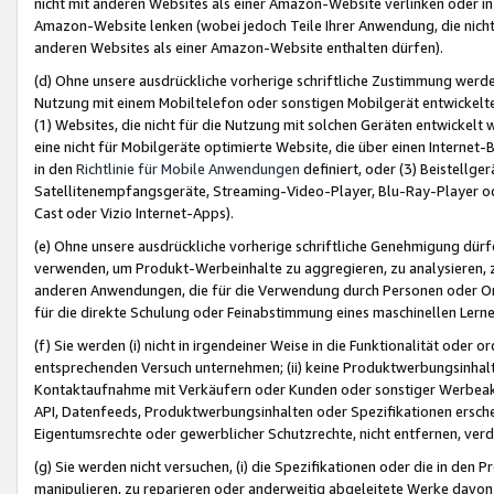
nicht mit anderen Websites als einer Amazon-Website verlinken oder i
Amazon-Website lenken (wobei jedoch Teile Ihrer Anwendung, die nich
anderen Websites als einer Amazon-Website enthalten dürfen).
(d) Ohne unsere ausdrückliche vorherige schriftliche Zustimmung werd
Nutzung mit einem Mobiltelefon oder sonstigen Mobilgerät entwickelt
(1) Websites, die nicht für die Nutzung mit solchen Geräten entwickelt
eine nicht für Mobilgeräte optimierte Website, die über einen Interne
in den
Richtlinie für Mobile Anwendungen
definiert, oder (3) Beistellge
Satellitenempfangsgeräte, Streaming-Video-Player, Blu-Ray-Player ode
Cast oder Vizio Internet-Apps).
(e) Ohne unsere ausdrückliche vorherige schriftliche Genehmigung dürfe
verwenden, um Produkt-Werbeinhalte zu aggregieren, zu analysieren, 
anderen Anwendungen, die für die Verwendung durch Personen oder Or
für die direkte Schulung oder Feinabstimmung eines maschinellen Lern
(f) Sie werden (i) nicht in irgendeiner Weise in die Funktionalität ode
entsprechenden Versuch unternehmen; (ii) keine Produktwerbungsinha
Kontaktaufnahme mit Verkäufern oder Kunden oder sonstiger Werbeaktiv
API, Datenfeeds, Produktwerbungsinhalten oder Spezifikationen erschei
Eigentumsrechte oder gewerblicher Schutzrechte, nicht entfernen, verd
(g) Sie werden nicht versuchen, (i) die Spezifikationen oder die in de
manipulieren, zu reparieren oder anderweitig abgeleitete Werke davon z