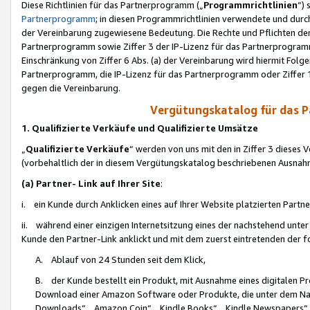
Diese Richtlinien für das Partnerprogramm („
Programmrichtlinien
“)
Partnerprogramm
; in diesen Programmrichtlinien verwendete und durch
der Vereinbarung zugewiesene Bedeutung. Die Rechte und Pflichten de
Partnerprogramm sowie Ziffer 3 der IP-Lizenz für das Partnerprogram
Einschränkung von Ziffer 6 Abs. (a) der Vereinbarung wird hiermit Fol
Partnerprogramm, die IP-Lizenz für das Partnerprogramm oder Ziffer 1
gegen die Vereinbarung.
Vergütungskatalog für das 
1. Qualifizierte Verkäufe und Qualifizierte Umsätze
„
Qualifizierte Verkäufe
“ werden von uns mit den in Ziffer 3 diese
(vorbehaltlich der in diesem Vergütungskatalog beschriebenen Ausnah
(a) Partner- Link auf Ihrer Site
:
i. ein Kunde durch Anklicken eines auf Ihrer Website platzierten Part
ii. während einer einzigen Internetsitzung eines der nachstehend unter (i)
Kunde den Partner-Link anklickt und mit dem zuerst eintretenden der f
A. Ablauf von 24 Stunden seit dem Klick,
B. der Kunde bestellt ein Produkt, mit Ausnahme eines digitalen P
Download einer Amazon Software oder Produkte, die unter dem N
Downloads“, „Amazon Coin“, „Kindle Books“, „Kindle Newspapers“, „