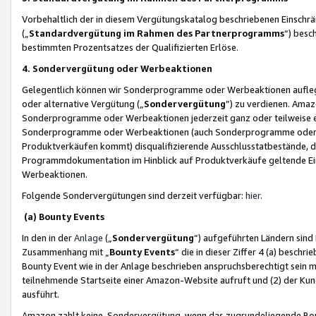
Vorbehaltlich der in diesem Vergütungskatalog beschriebenen Einschr
(„
Standardvergütung im Rahmen des Partnerprogramms
“) besc
bestimmten Prozentsatzes der Qualifizierten Erlöse.
4. Sondervergütung oder Werbeaktionen
Gelegentlich können wir Sonderprogramme oder Werbeaktionen auflegen,
oder alternative Vergütung („
Sondervergütung
”) zu verdienen. Amazo
Sonderprogramme oder Werbeaktionen jederzeit ganz oder teilweise einz
Sonderprogramme oder Werbeaktionen (auch Sonderprogramme oder We
Produktverkäufen kommt) disqualifizierende Ausschlusstatbestände, di
Programmdokumentation im Hinblick auf Produktverkäufe geltende E
Werbeaktionen.
Folgende Sondervergütungen sind derzeit verfügbar:
hier
.
(a) Bounty Events
In den in der
Anlage
(„
Sondervergütung
“) aufgeführten Ländern sind
Zusammenhang mit „
Bounty Events
“ die in dieser Ziffer 4 (a) besch
Bounty Event wie in der Anlage beschrieben anspruchsberechtigt sein mu
teilnehmende Startseite einer Amazon-Website aufruft und (2) der Kun
ausführt.
Amazon zahlt keine Sondervergütung, wenn das zugrundeliegende Boun