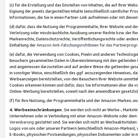
(c) für die Erstellung und das Einstellen von Inhalten, die auf Ihrer We
Eignung der jeweils dargestellten Inhalte (einschließlich sämtlicher 
Informationen, die Sie in einen Partner-Link aufnehmen oder mit diese
(d) dafür, dass die Nutzung der Programminhalte, Ihrer Website und des 
Verletzung oder missbräuchliche Ausübung unserer Rechte bzw. der Recht
Markenrechte, Datenschutzrechte, Veröffentlichungsrechte oder anderer
Einhaltung der
Amazon Anti-Fälschungsrichtlinien für das Partnerpro
(e) dafür, die Verwendung von Cookies, Pixeln und anderen Technologien
Besuchern gesammelten Daten in Übereinstimmung mit den geltenden Ge
und angemessen darzustellen und auf andere Weise die geltenden geset
in sonstiger Weise, einschließlich des ggf. anzuzeigenden Hinweises, d
Werbeanzeigen bereitstellen, von den Besuchern Ihrer Website unmitte
Cookies erkennen können und dafür, dass Sie Informationen über die v
Online-Werbung bereitstellen, soweit nach den anwendbaren gesetzlic
(f) für Ihre Nutzung, der Programminhalte und der Amazon-Marken, u
4. Werbeeinschränkungen.
Sie werden sich nicht an Werbe-, Market
Unternehmen oder in Verbindung mit einer Amazon-Website oder dem Pa
Vereinbarung
gestattet sind. Sie werden sich nicht an Werbeaktivitäten
Logos von uns oder unseren Partnern (einschließlich Amazon-Marken), 
E-Books, physischen Postsendungen, physischen Dokumenten oder in 