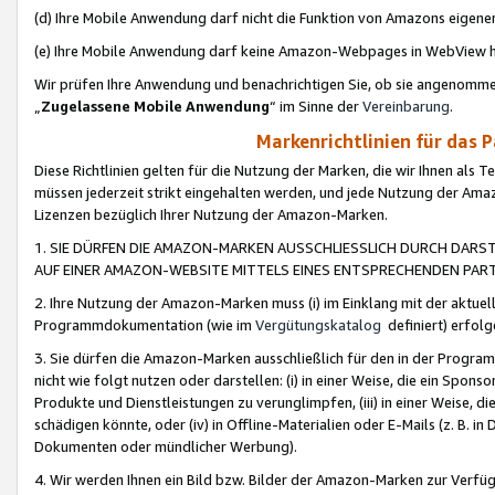
(d) Ihre Mobile Anwendung darf nicht die Funktion von Amazons eige
(e) Ihre Mobile Anwendung darf keine Amazon-Webpages in WebView 
Wir prüfen Ihre Anwendung und benachrichtigen Sie, ob sie angenomm
„
Zugelassene Mobile Anwendung
“ im Sinne der
Vereinbarung
.
Markenrichtlinien für das 
Diese Richtlinien gelten für die Nutzung der Marken, die wir Ihnen als 
müssen jederzeit strikt eingehalten werden, und jede Nutzung der Ama
Lizenzen bezüglich Ihrer Nutzung der Amazon-Marken.
1. SIE DÜRFEN DIE AMAZON-MARKEN AUSSCHLIESSLICH DURCH DARS
AUF EINER AMAZON-WEBSITE MITTELS EINES ENTSPRECHENDEN PART
2. Ihre Nutzung der Amazon-Marken muss (i) im Einklang mit der aktuells
Programmdokumentation (wie im
Vergütungskatalog
definiert) erfolg
3. Sie dürfen die Amazon-Marken ausschließlich für den in der Progr
nicht wie folgt nutzen oder darstellen: (i) in einer Weise, die ein Spo
Produkte und Dienstleistungen zu verunglimpfen, (iii) in einer Weise
schädigen könnte, oder (iv) in Offline-Materialien oder E-Mails (z. B.
Dokumenten oder mündlicher Werbung).
4. Wir werden Ihnen ein Bild bzw. Bilder der Amazon-Marken zur Verfüg