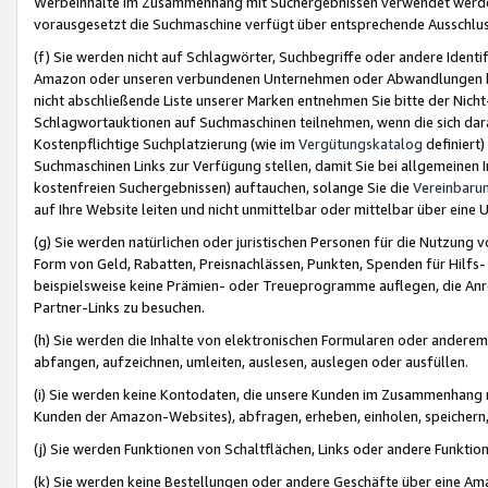
Werbeinhalte im Zusammenhang mit Suchergebnissen verwendet werden,
vorausgesetzt die Suchmaschine verfügt über entsprechende Ausschlu
(f) Sie werden nicht auf Schlagwörter, Suchbegriffe oder andere Ident
Amazon oder unseren verbundenen Unternehmen oder Abwandlungen bzw
nicht abschließende Liste unserer Marken entnehmen Sie bitte der Nich
Schlagwortauktionen auf Suchmaschinen teilnehmen, wenn die sich da
Kostenpflichtige Suchplatzierung (wie im
Vergütungskatalog
definiert
Suchmaschinen Links zur Verfügung stellen, damit Sie bei allgemeinen I
kostenfreien Suchergebnissen) auftauchen, solange Sie die
Vereinbaru
auf Ihre Website leiten und nicht unmittelbar oder mittelbar über eine
(g) Sie werden natürlichen oder juristischen Personen für die Nutzung 
Form von Geld, Rabatten, Preisnachlässen, Punkten, Spenden für Hilfs
beispielsweise keine Prämien- oder Treueprogramme auflegen, die Anrei
Partner-Links zu besuchen.
(h) Sie werden die Inhalte von elektronischen Formularen oder anderem M
abfangen, aufzeichnen, umleiten, auslesen, auslegen oder ausfüllen.
(i) Sie werden keine Kontodaten, die unsere Kunden im Zusammenhang 
Kunden der Amazon-Websites), abfragen, erheben, einholen, speichern,
(j) Sie werden Funktionen von Schaltflächen, Links oder andere Funkti
(k) Sie werden keine Bestellungen oder andere Geschäfte über eine Ama