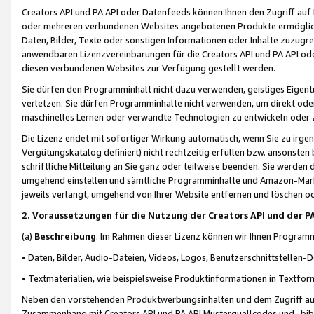
Creators API und PA API oder Datenfeeds können Ihnen den Zugriff auf D
oder mehreren verbundenen Websites angebotenen Produkte ermögliche
Daten, Bilder, Texte oder sonstigen Informationen oder Inhalte zuzugre
anwendbaren Lizenzvereinbarungen für die Creators API und PA API od
diesen verbundenen Websites zur Verfügung gestellt werden.
Sie dürfen den Programminhalt nicht dazu verwenden, geistiges Eigent
verletzen. Sie dürfen Programminhalte nicht verwenden, um direkt ode
maschinelles Lernen oder verwandte Technologien zu entwickeln oder zu
Die Lizenz endet mit sofortiger Wirkung automatisch, wenn Sie zu irg
Vergütungskatalog definiert) nicht rechtzeitig erfüllen bzw. ansonsten
schriftliche Mitteilung an Sie ganz oder teilweise beenden. Sie werden
umgehend einstellen und sämtliche Programminhalte und Amazon-Marke
jeweils verlangt, umgehend von Ihrer Website entfernen und löschen od
2. Voraussetzungen für die Nutzung der Creators API und der P
(a)
Beschreibung
. Im Rahmen dieser Lizenz können wir Ihnen Programmi
• Daten, Bilder, Audio-Dateien, Videos, Logos, Benutzerschnittstellen-
• Textmaterialien, wie beispielsweise Produktinformationen in Textfor
Neben den vorstehenden Produktwerbungsinhalten und dem Zugriff auf 
Zusammenhang mit Creators API und PA API Musterquellcodes und -bibli