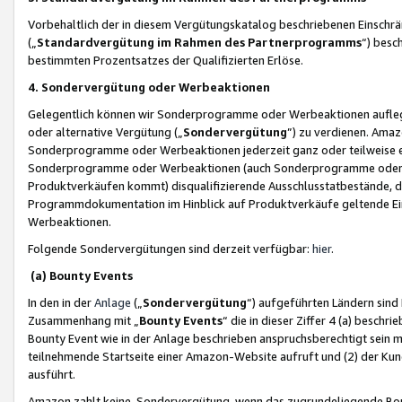
Vorbehaltlich der in diesem Vergütungskatalog beschriebenen Einschr
(„
Standardvergütung im Rahmen des Partnerprogramms
“) besc
bestimmten Prozentsatzes der Qualifizierten Erlöse.
4. Sondervergütung oder Werbeaktionen
Gelegentlich können wir Sonderprogramme oder Werbeaktionen auflegen,
oder alternative Vergütung („
Sondervergütung
”) zu verdienen. Amazo
Sonderprogramme oder Werbeaktionen jederzeit ganz oder teilweise einz
Sonderprogramme oder Werbeaktionen (auch Sonderprogramme oder We
Produktverkäufen kommt) disqualifizierende Ausschlusstatbestände, di
Programmdokumentation im Hinblick auf Produktverkäufe geltende E
Werbeaktionen.
Folgende Sondervergütungen sind derzeit verfügbar:
hier
.
(a) Bounty Events
In den in der
Anlage
(„
Sondervergütung
“) aufgeführten Ländern sind
Zusammenhang mit „
Bounty Events
“ die in dieser Ziffer 4 (a) besch
Bounty Event wie in der Anlage beschrieben anspruchsberechtigt sein mu
teilnehmende Startseite einer Amazon-Website aufruft und (2) der Kun
ausführt.
Amazon zahlt keine Sondervergütung, wenn das zugrundeliegende Boun