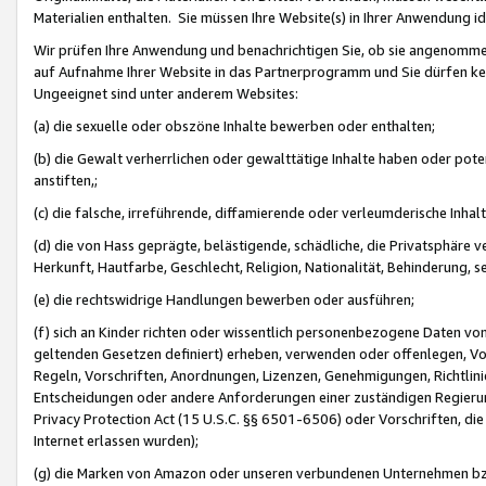
Materialien enthalten. Sie müssen Ihre Website(s) in Ihrer Anwendung ide
Wir prüfen Ihre Anwendung und benachrichtigen Sie, ob sie angenommen
auf Aufnahme Ihrer Website in das Partnerprogramm und Sie dürfen kei
Ungeeignet sind unter anderem Websites:
(a) die sexuelle oder obszöne Inhalte bewerben oder enthalten;
(b) die Gewalt verherrlichen oder gewalttätige Inhalte haben oder pot
anstiften,;
(c) die falsche, irreführende, diffamierende oder verleumderische Inha
(d) die von Hass geprägte, belästigende, schädliche, die Privatsphäre v
Herkunft, Hautfarbe, Geschlecht, Religion, Nationalität, Behinderung, 
(e) die rechtswidrige Handlungen bewerben oder ausführen;
(f) sich an Kinder richten oder wissentlich personenbezogene Daten vo
geltenden Gesetzen definiert) erheben, verwenden oder offenlegen, Vo
Regeln, Vorschriften, Anordnungen, Lizenzen, Genehmigungen, Richtlini
Entscheidungen oder andere Anforderungen einer zuständigen Regierung
Privacy Protection Act (15 U.S.C. §§ 6501-6506) oder Vorschriften, di
Internet erlassen wurden);
(g) die Marken von Amazon oder unseren verbundenen Unternehmen b