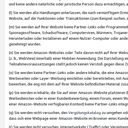
und keine andere natürliche oder juristische Person dazu ermächtigen, a
(l) Sie werden alle Handlungen unterlassen, die nach vernünftigem Erme
Website, auf der Funktionen oder Transaktionen (zum Beispiel suchen, s
(m) Sie werden auf Ihrer Website keine Partner-Links oder Programmin
Spionagesoftware, Schadsoftware, Computerviren, Würmern, Trojaner
Herunterladen oder Installieren auf einem Nutzer-Computer oder ande
genehmigt wurden.
(n) Sie werden Amazon-Websites oder Teile davon nicht auf Ihrer Websi
(z. B., WebView) innerhalb einer Mobilen Anwendung. Die Darstellung ein
Teilnahmevoraussetzungen stellt jedoch keinen Verstoß gegen diese Zif
(o) Sie werden keine Partner-Links oder andere Inhalte, die eine Am
Werbeseiten oder Layer-Werbung einstellen oder bereitstellen, mit Au
bewerben, die eng mit dem auf Ihrer Website befindlichen Material z
(p) Sie werden in Inhalte, die Sie auf einer Amazon-Website platzier
Werbediensten oder in einer Kundenbewertung, einem Forum, einem Wun
einer Amazon-Website verfügbaren Kontext) keine Partner-Links integr
(q) Sie werden nicht versuchen, den
Vergütungskatalog
zu umgehen oder
dass sich eine Webpage einer Amazon-Website im Browser eines Kunden 
(r) Sie werden nicht versuchen, Internetverkehr (Traffic) oder Vergü