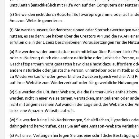
umzuleiten (einschließlich mit Hilfe von auf den Computern der Nutzer i
(s) Sie werden nicht durch Roboter, Softwareprogramme oder auf andere
Amazon-Website generieren.
(t) Sie werden unsere Kundenrezensionen oder Sternebewertungen wed
nutzen, es sei denn, Sie haben über die Creators API und die PA API e
erfüllen die in der Lizenz beschriebenen Voraussetzungen für die Nutzu
(u) Sie werden weder unmittelbar noch mittelbar über Partner-Links P
oder zu Nutzung durch eine andere natürliche oder juristische Person,
Geschäftspartnern nicht gestatten bzw. diese nicht dazu auffordern od
andere natürliche oder juristische Person, unmittelbar oder mittelbar
zu Wiederverkaufs- oder gewerblichen Zwecken (gleich welcher Art) 
auf Ihrer Website zum Wiederverkauf oder für gewerbliche Nutzungen 
(v) Sie werden die URL Ihrer Website, die die Partner-Links enthält b
werden, nicht in einer Weise tarnen, verstecken, manipulieren oder and
nicht mit angemessenem Aufwand in der Lage sind, die Website oder A
Links eine Amazon-Website aufruft.
(w) Sie werden keine Link-Verkürzungen, Schaltflächen, Hyperlinks ode
dahingehend hervorrufen, dass Sie auf eine Amazon-Website verlinken
(x) Auf unser Verlangen hin legen Sie uns eine schriftliche Bestätigung