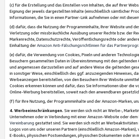
(c) für die Erstellung und das Einstellen von Inhalten, die auf Ihrer We
Eignung der jeweils dargestellten Inhalte (einschließlich sämtlicher 
Informationen, die Sie in einen Partner-Link aufnehmen oder mit diese
(d) dafür, dass die Nutzung der Programminhalte, Ihrer Website und des 
Verletzung oder missbräuchliche Ausübung unserer Rechte bzw. der Recht
Markenrechte, Datenschutzrechte, Veröffentlichungsrechte oder anderer
Einhaltung der
Amazon Anti-Fälschungsrichtlinien für das Partnerpro
(e) dafür, die Verwendung von Cookies, Pixeln und anderen Technologien
Besuchern gesammelten Daten in Übereinstimmung mit den geltenden Ge
und angemessen darzustellen und auf andere Weise die geltenden geset
in sonstiger Weise, einschließlich des ggf. anzuzeigenden Hinweises, d
Werbeanzeigen bereitstellen, von den Besuchern Ihrer Website unmitte
Cookies erkennen können und dafür, dass Sie Informationen über die v
Online-Werbung bereitstellen, soweit nach den anwendbaren gesetzlic
(f) für Ihre Nutzung, der Programminhalte und der Amazon-Marken, u
4. Werbeeinschränkungen.
Sie werden sich nicht an Werbe-, Market
Unternehmen oder in Verbindung mit einer Amazon-Website oder dem Pa
Vereinbarung
gestattet sind. Sie werden sich nicht an Werbeaktivitäten
Logos von uns oder unseren Partnern (einschließlich Amazon-Marken), 
E-Books, physischen Postsendungen, physischen Dokumenten oder in 