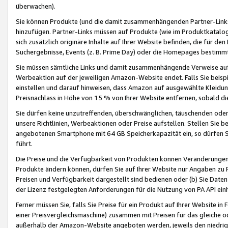
überwachen).
Sie können Produkte (und die damit zusammenhängenden Partner-Links)
hinzufügen. Partner-Links müssen auf Produkte (wie im Produktkatalog de
sich zusätzlich originäre Inhalte auf Ihrer Website befinden, die für 
Suchergebnisse, Events (z. B. Prime Day) oder die Homepages bestimmte
Sie müssen sämtliche Links und damit zusammenhängende Verweise auf z
Werbeaktion auf der jeweiligen Amazon-Website endet. Falls Sie beisp
einstellen und darauf hinweisen, dass Amazon auf ausgewählte Kleidun
Preisnachlass in Höhe von 15 % von Ihrer Website entfernen, sobald di
Sie dürfen keine unzutreffenden, überschwänglichen, täuschenden od
unsere Richtlinien, Werbeaktionen oder Preise aufstellen. Stellen Sie 
angebotenen Smartphone mit 64 GB Speicherkapazität ein, so dürfen S
führt.
Die Preise und die Verfügbarkeit von Produkten können Veränderungen 
Produkte ändern können, dürfen Sie auf Ihrer Website nur Angaben zu P
Preisen und Verfügbarkeit dargestellt sind bedienen oder (b) Sie Daten
der Lizenz festgelegten Anforderungen für die Nutzung von PA API einh
Ferner müssen Sie, falls Sie Preise für ein Produkt auf Ihrer Website in 
einer Preisvergleichsmaschine) zusammen mit Preisen für das gleiche o
außerhalb der Amazon-Website angeboten werden, jeweils den niedrigst