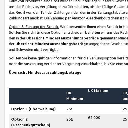
Kauf von Produkten eingelöst werden und unterliegen unseren Geschäf
uns das Recht vor, Vergütungen zurückzuhalten, bis der fällige Gesamt
das Recht vor, den Teil der Zahlungen, der den in der Zahlungstabelle 
Zahlungsart angibst. Die Zahlung per Amazon-Geschenkgutschein ist in
Option 3: Zahlung per Scheck.
Wir übersenden Ihnen einen Scheck in Höh
Sollten Sie sich für diese Option entscheiden, behalten wir uns das Rec
den in der
Übersicht Mindestauszahlungsbeträge
genannten Mindest
der
Übersicht Mindestauszahlungsbeträge
angegebene Bearbeitung
und Schweden nicht verfügbar.
Sollten Sie keine gültigen Informationen für die Zahlungsoption bereit
oder die Auszahlung verdienter Vergütung zurückhalten, bis Sie eine A
Übersicht Mindestauszahlungsbeträge
UK Maxium
UK
FR,
Minimum
un
Option 1 (Überweisung)
25£
25
£5,000
Option 2
25£
25
(Geschenkgutschein)