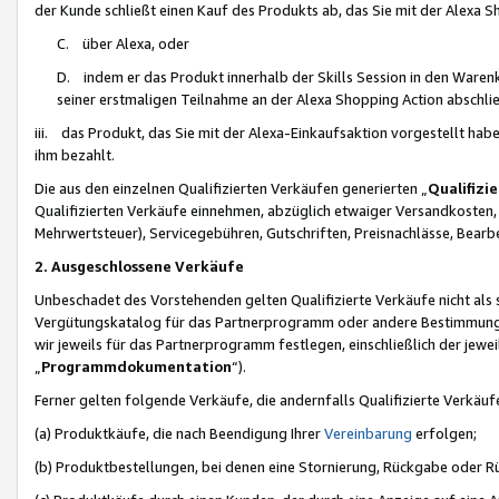
der Kunde schließt einen Kauf des Produkts ab, das Sie mit der Alexa 
C. über Alexa, oder
D. indem er das Produkt innerhalb der Skills Session in den Waren
seiner erstmaligen Teilnahme an der Alexa Shopping Action abschlie
iii. das Produkt, das Sie mit der Alexa-Einkaufsaktion vorgestellt ha
ihm bezahlt.
Die aus den einzelnen Qualifizierten Verkäufen generierten „
Qualifizi
Qualifizierten Verkäufe einnehmen, abzüglich etwaiger Versandkosten
Mehrwertsteuer), Servicegebühren, Gutschriften, Preisnachlässe, Bear
2. Ausgeschlossene Verkäufe
Unbeschadet des Vorstehenden gelten Qualifizierte Verkäufe nicht als
Vergütungskatalog für das Partnerprogramm oder andere Bestimmungen,
wir jeweils für das Partnerprogramm festlegen, einschließlich der jewe
„
Programmdokumentation
“).
Ferner gelten folgende Verkäufe, die andernfalls Qualifizierte Verkä
(a) Produktkäufe, die nach Beendigung Ihrer
Vereinbarung
erfolgen;
(b) Produktbestellungen, bei denen eine Stornierung, Rückgabe oder R