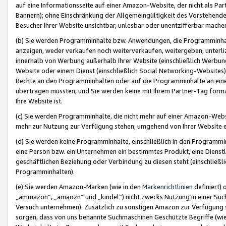
auf eine Informationsseite auf einer Amazon-Website, der nicht als Part
Bannern); ohne Einschränkung der Allgemeingültigkeit des Vorstehende
Besucher Ihrer Website unsichtbar, unlesbar oder unentzifferbar mache
(b) Sie werden Programminhalte bzw. Anwendungen, die Programminhalt
anzeigen, weder verkaufen noch weiterverkaufen, weitergeben, unterli
innerhalb von Werbung außerhalb Ihrer Website (einschließlich Werbun
Website oder einem Dienst (einschließlich Social Networking-Website
Rechte an den Programminhalten oder auf die Programminhalte an eine a
übertragen müssten, und Sie werden keine mit Ihrem Partner-Tag formati
Ihre Website ist.
(c) Sie werden Programminhalte, die nicht mehr auf einer Amazon-Websit
mehr zur Nutzung zur Verfügung stehen, umgehend von Ihrer Website e
(d) Sie werden keine Programminhalte, einschließlich in den Programmin
eine Person bzw. ein Unternehmen ein bestimmtes Produkt, eine Dienstle
geschäftlichen Beziehung oder Verbindung zu diesen steht (einschließli
Programminhalten).
(e) Sie werden Amazon-Marken (wie in den
Markenrichtlinien
definiert) 
„ammazon“, „amaozn“ und „kindel“) nicht zwecks Nutzung in einer Suc
Versuch unternehmen). Zusätzlich zu sonstigen Amazon zur Verfügung 
sorgen, dass von uns benannte Suchmaschinen Geschützte Begriffe (wie 