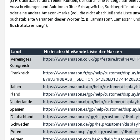
(c) Produktkäufe durch einen Kunden, der durch eine Anzeige auf eine 
Ausschreibungen und Auktionen über Schlagwörter, Suchbegriffe oder 
oder eine andere Amazon-Marke (vgl. die nicht abschließende Liste un
buchstabierte Varianten dieser Wörter (z. B. „ammazon“, „amaozn“ und „
Suchplatzierung
”);
Land
Nicht abschließende Liste der Marken
Vereinigtes
https://www.amazon.co.uk/gp/feature.html?ie=U
Königreich
Frankreich
https://www.amazon.fr/gp/help/customer/displa
E78834F9BA58__SECTION_64DE0ED1D744420E9
Italien
https://www.amazon.it/gp/help/customer/display
Irland
https://www.amazon.ie/gp/help/customer/displa
Niederlande
https://www.amazon.nl/gp/help/customer/display
Spanien
https://www.amazon.es/gp/help/customer/display
Deutschland
https://www.amazon.de/gp/help/customer/displa
Schweden
https://www.amazon.de/gp/help/customer/displa
Polen
https://www.amazon.pl/gp/help/customer/display
Belgien
https://www.amazon.com.be/gp/help/customer/d