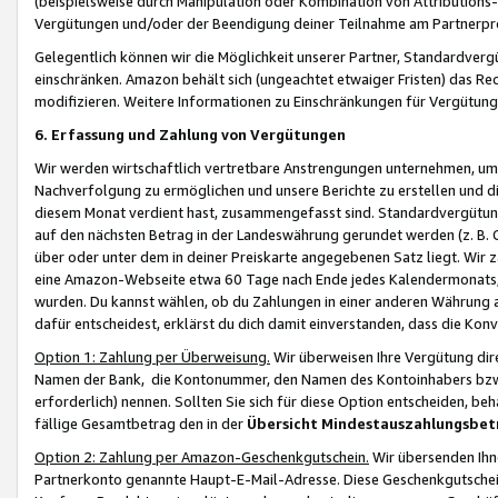
(beispielsweise durch Manipulation oder Kombination von Attributions-
Vergütungen und/oder der Beendigung deiner Teilnahme am Partnerp
Gelegentlich können wir die Möglichkeit unserer Partner, Standardv
einschränken. Amazon behält sich (ungeachtet etwaiger Fristen) das Re
modifizieren. Weitere Informationen zu Einschränkungen für Vergütung
6. Erfassung und Zahlung von Vergütungen
Wir werden wirtschaftlich vertretbare Anstrengungen unternehmen, um 
Nachverfolgung zu ermöglichen und unsere Berichte zu erstellen und di
diesem Monat verdient hast, zusammengefasst sind. Standardvergütung
auf den nächsten Betrag in der Landeswährung gerundet werden (z. B. C
über oder unter dem in deiner Preiskarte angegebenen Satz liegt. Wir
eine Amazon-Webseite etwa 60 Tage nach Ende jedes Kalendermonats, i
wurden. Du kannst wählen, ob du Zahlungen in einer anderen Währung
dafür entscheidest, erklärst du dich damit einverstanden, dass die K
Option 1: Zahlung per Überweisung.
Wir überweisen Ihre Vergütung dir
Namen der Bank, die Kontonummer, den Namen des Kontoinhabers bzw. a
erforderlich) nennen. Sollten Sie sich für diese Option entscheiden, be
fällige Gesamtbetrag den in der
Übersicht Mindestauszahlungsbet
Option 2: Zahlung per Amazon-Geschenkgutschein.
Wir übersenden Ihne
Partnerkonto genannte Haupt-E-Mail-Adresse. Diese Geschenkgutschei