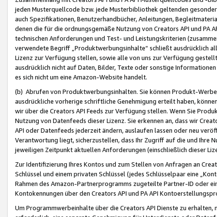
jeden Musterquellcode bzw. jede Musterbibliothek geltenden gesonder
auch Spezifikationen, Benutzerhandbücher, Anleitungen, Begleitmaterial
denen die für die ordnungsgemäße Nutzung von Creators API und PA A
technischen Anforderungen und Test- und Leistungskriterien (zusammen
verwendete Begriff „Produktwerbungsinhalte“ schließt ausdrücklich al
Lizenz zur Verfügung stellen, sowie alle von uns zur Verfügung gestel
ausdrücklich nicht auf Daten, Bilder, Texte oder sonstige Informatione
es sich nicht um eine Amazon-Website handelt.
(b) Abrufen von Produktwerbungsinhalten. Sie können Produkt-Werbein
ausdrückliche vorherige schriftliche Genehmigung erteilt haben, könn
wir über die Creators API Feeds zur Verfügung stellen. Wenn Sie Produk
Nutzung von Datenfeeds dieser Lizenz. Sie erkennen an, dass wir Creat
API oder Datenfeeds jederzeit ändern, auslaufen lassen oder neu veröffe
Verantwortung liegt, sicherzustellen, dass Ihr Zugriff auf die und Ihr
jeweiligen Zeitpunkt aktuellen Anforderungen (einschließlich dieser Liz
Zur Identifizierung Ihres Kontos und zum Stellen von Anfragen an Crea
Schlüssel und einem privaten Schlüssel (jedes Schlüsselpaar eine „Kon
Rahmen des Amazon-Partnerprogramms zugeteilte Partner-ID oder ein
Kontokennungen über den Creators API und PA API Kontoerstellungspro
Um Programmwerbeinhalte über die Creators API Dienste zu erhalten, m