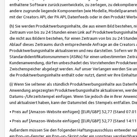
enthaltene Software zurückzuentwickeln, zu zerlegen, zu dekompilier
andere zugrunde liegende Komponenten (wie Modelle, Modellparameter
mit der Creators API, der PA API, Datenfeeds oder in den Produkt Werb
(h) Sie werden Produktwerbungsinhalte, die aus einem Bild bestehen, ni
Zeitraum von bis zu 24 Stunden einen Link auf Produktwerbungsinhalte
die nicht aus Bildern bestehen, für einen Zeitraum von bis zu 24 Stund
Ablauf dieses Zeitraums durch entsprechende Anfrage an die Creators 
Produktwerbungsinhalte aktualisieren und neu darstellen. Sofern wir Ih
Standardidentifikationsnummern (ASINs) für einen unbestimmten Zeitra
Kundenanwendung, dürfen unbeschadet des Vorstehenden Produktwerbu
Zwischenspeicher abgelegt werden. Auf unser Verlangen werden Sie un
die Produktwerbungsinhalte enthält oder nutzt, damit wir Ihre Einhalt
(i) Wenn Sie seltener als stündlich Produktwerbungsinhalte aus Datenfe
Anwendung angezeigten Produktwerbungsinhalte aktualisieren, werden 
Datums-/Uhrzeitstempel einfügen. Wenn Sie jedoch die in Ihrer Anwe
und aktualisiert haben, kann der Datumsteil des Stempels entfallen. Dies
• Preis auf [Amazon-Website einfügen]: [EUR/GBP] 32,77 (Stand 07.01.
• Preis auf [Amazon-Website einfügen]: [EUR/GBP] 32,77 (Stand 14:11 
Außerdem müssen Sie den folgenden Haftungsausschluss entweder neb
ein Pop-up-Fenster, ein Pop-up-Skript oder ein sonstiges vergleichba