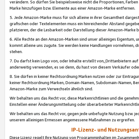
verändern. So dürfen Sie beispielsweise nicht die Proportionen, Farb
Marke hinzufügen bzw. Elemente aus einer Amazon-Marke entfernen.
5. Jede Amazon-Marke muss für sich alleine in ihrer Gesamtheit darge
grafischen oder Textelementen muss ein hinreichender Abstand gegebe
platzieren, der die Lesbarkeit oder Darstellung dieser Amazon-Marke b
6. Alle Rechte an den Amazon-Marken sind unser alleiniges Eigentum, 
kommt alleine uns zugute. Sie werden keine Handlungen vornehmen, 
stehen.
7. Du darfst kein Logo von, oder Inhalte erstellt von,
Drittanbietern au
anderweitig verwenden, es sei denn, du hast von diesem Verkäufer oder
8. Sie dürfen in keiner Rechtsordnung Marken nutzen oder zur Eintragu
keiner Rechtsordnung Marken, Domain-Namen, Subdomain-Namen, Benu
Amazon-Marke zum Verwechseln ähnlich sind.
Wir behalten uns das Recht vor, diese Markenrichtlinien und die gene
Einstellen einer Änderungsmitteilung oder überarbeiteter Markenricht
Wir behalten uns das Recht vor, gegen jede unbefugte Nutzung bzw. jede 
unserem alleinigen Ermessen angemessene Maßnahmen zu ergreifen.
IP-Lizenz- und Nutzungsan
Diese Lizenz regelt Ihre Nutzung von Programminhalten im Zusammen