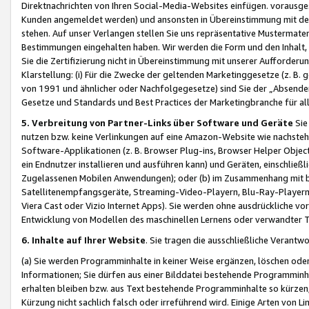
Direktnachrichten von Ihren Social-Media-Websites einfügen. vorausg
Kunden angemeldet werden) und ansonsten in Übereinstimmung mit der
stehen. Auf unser Verlangen stellen Sie uns repräsentative Mustermater
Bestimmungen eingehalten haben. Wir werden die Form und den Inhalt, di
Sie die Zertifizierung nicht in Übereinstimmung mit unserer Aufforderu
Klarstellung: (i) Für die Zwecke der geltenden Marketinggesetze (z. 
von 1991 und ähnlicher oder Nachfolgegesetze) sind Sie der „Absender“ j
Gesetze und Standards und Best Practices der Marketingbranche für 
5. Verbreitung von Partner-Links über Software und Geräte
Sie
nutzen bzw. keine Verlinkungen auf eine Amazon-Website wie nachsteh
Software-Applikationen (z. B. Browser Plug-ins, Browser Helper Objec
ein Endnutzer installieren und ausführen kann) und Geräten, einschlie
Zugelassenen Mobilen Anwendungen); oder (b) im Zusammenhang mit bzw.
Satellitenempfangsgeräte, Streaming-Video-Playern, Blu-Ray-Playern 
Viera Cast oder Vizio Internet Apps). Sie werden ohne ausdrückliche v
Entwicklung von Modellen des maschinellen Lernens oder verwandter 
6. Inhalte auf Ihrer Website
. Sie tragen die ausschließliche Verantwo
(a) Sie werden Programminhalte in keiner Weise ergänzen, löschen oder
Informationen; Sie dürfen aus einer Bilddatei bestehende Programminhal
erhalten bleiben bzw. aus Text bestehende Programminhalte so kürzen, 
Kürzung nicht sachlich falsch oder irreführend wird. Einige Arten von L