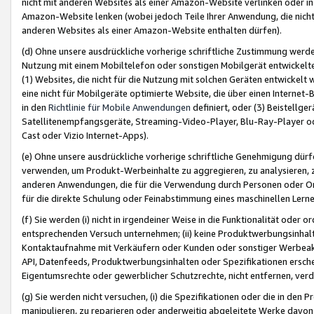
nicht mit anderen Websites als einer Amazon-Website verlinken oder i
Amazon-Website lenken (wobei jedoch Teile Ihrer Anwendung, die nich
anderen Websites als einer Amazon-Website enthalten dürfen).
(d) Ohne unsere ausdrückliche vorherige schriftliche Zustimmung werd
Nutzung mit einem Mobiltelefon oder sonstigen Mobilgerät entwickelt
(1) Websites, die nicht für die Nutzung mit solchen Geräten entwickelt
eine nicht für Mobilgeräte optimierte Website, die über einen Interne
in den
Richtlinie für Mobile Anwendungen
definiert, oder (3) Beistellge
Satellitenempfangsgeräte, Streaming-Video-Player, Blu-Ray-Player ode
Cast oder Vizio Internet-Apps).
(e) Ohne unsere ausdrückliche vorherige schriftliche Genehmigung dürfe
verwenden, um Produkt-Werbeinhalte zu aggregieren, zu analysieren, 
anderen Anwendungen, die für die Verwendung durch Personen oder Or
für die direkte Schulung oder Feinabstimmung eines maschinellen Lern
(f) Sie werden (i) nicht in irgendeiner Weise in die Funktionalität ode
entsprechenden Versuch unternehmen; (ii) keine Produktwerbungsinha
Kontaktaufnahme mit Verkäufern oder Kunden oder sonstiger Werbeaktiv
API, Datenfeeds, Produktwerbungsinhalten oder Spezifikationen erschei
Eigentumsrechte oder gewerblicher Schutzrechte, nicht entfernen, verd
(g) Sie werden nicht versuchen, (i) die Spezifikationen oder die in de
manipulieren, zu reparieren oder anderweitig abgeleitete Werke davon z