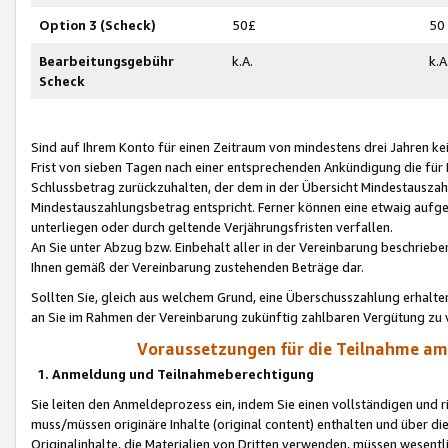
Option 3 (Scheck)
50£
50
Bearbeitungsgebühr
k.A.
k.A
Scheck
Sind auf Ihrem Konto für einen Zeitraum von mindestens drei Jahren kein
Frist von sieben Tagen nach einer entsprechenden Ankündigung die für
Schlussbetrag zurückzuhalten, der dem in der Übersicht Mindestausz
Mindestauszahlungsbetrag entspricht. Ferner können eine etwaig aufg
unterliegen oder durch geltende Verjährungsfristen verfallen.
An Sie unter Abzug bzw. Einbehalt aller in der Vereinbarung beschrieb
Ihnen gemäß der Vereinbarung zustehenden Beträge dar.
Sollten Sie, gleich aus welchem Grund, eine Überschusszahlung erhalte
an Sie im Rahmen der Vereinbarung zukünftig zahlbaren Vergütung zu 
Voraussetzungen für die Teilnahme a
1. Anmeldung und Teilnahmeberechtigung
Sie leiten den Anmeldeprozess ein, indem Sie einen vollständigen und 
muss/müssen originäre Inhalte (original content) enthalten und über d
Originalinhalte, die Materialien von Dritten verwenden, müssen wese