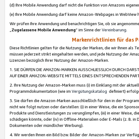
(d) Ihre Mobile Anwendung darf nicht die Funktion von Amazons eige
(e) Ihre Mobile Anwendung darf keine Amazon-Webpages in WebView 
Wir prüfen Ihre Anwendung und benachrichtigen Sie, ob sie angenomm
„
Zugelassene Mobile Anwendung
“ im Sinne der
Vereinbarung
.
Markenrichtlinien für das 
Diese Richtlinien gelten für die Nutzung der Marken, die wir Ihnen als 
müssen jederzeit strikt eingehalten werden, und jede Nutzung der Ama
Lizenzen bezüglich Ihrer Nutzung der Amazon-Marken.
1. SIE DÜRFEN DIE AMAZON-MARKEN AUSSCHLIESSLICH DURCH DARS
AUF EINER AMAZON-WEBSITE MITTELS EINES ENTSPRECHENDEN PART
2. Ihre Nutzung der Amazon-Marken muss (i) im Einklang mit der aktuells
Programmdokumentation (wie im
Vergütungskatalog
definiert) erfolg
3. Sie dürfen die Amazon-Marken ausschließlich für den in der Progr
nicht wie folgt nutzen oder darstellen: (i) in einer Weise, die ein Spo
Produkte und Dienstleistungen zu verunglimpfen, (iii) in einer Weise
schädigen könnte, oder (iv) in Offline-Materialien oder E-Mails (z. B.
Dokumenten oder mündlicher Werbung).
4. Wir werden Ihnen ein Bild bzw. Bilder der Amazon-Marken zur Verfüg