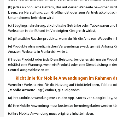
(b) jedes alkoholische Getränk, das auf deiner Webseite beworben wird
Lizenz zur Herstellung, zum Großhandel oder zum Vertrieb alkoholisch
Unternehmens betrieben wird,
(c) Säuglingsnahruhrung, alkoholische Getränke oder Tabakwaren und E
Webseiten in der EU und im Vereinigten Königreich wirbst,
(d) pflanzliche Raucherprodukte, wenn du für die Amazon-Webseite in B
(e) Produkte ohne medizinischen Verwendungszweck gemäß Anhang XVI 
Amazon-Webseite in Frankreich wirbst,
(f) jedes Produkt oder jede Dienstleistung, bei der es sich um ein Prod
erhältst eine Warnung, wenn ein Produkt oder eine Dienstleistung in de
Central ausgeschlossen ist.
Richtlinie für Mobile Anwendungen im Rahmen de
Wenn Ihre Website eine für die Nutzung auf Mobiltelefonen, Tablets 
„
Mobile Anwendung
“) enthält, gilt Folgendes:
(a) Ihre Mobile Anwendung muss in den App-Stores von Google Play, A
(b) Ihre Mobile Anwendung muss kostenlos heruntergeladen werden könn
(c) Ihre Mobile Anwendung muss originäre Inhalte haben,