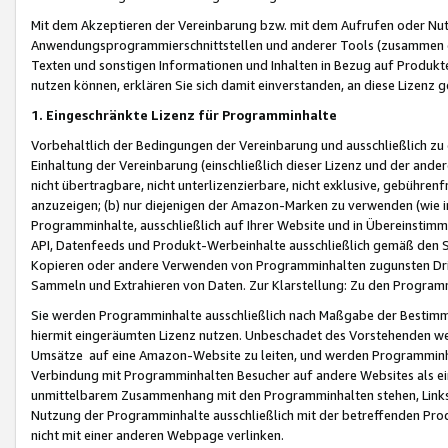
Mit dem Akzeptieren der Vereinbarung bzw. mit dem Aufrufen oder Nutz
Anwendungsprogrammierschnittstellen und anderer Tools (zusammen die
Texten und sonstigen Informationen und Inhalten in Bezug auf Produkte
nutzen können, erklären Sie sich damit einverstanden, an diese Lizenz 
1. Eingeschränkte Lizenz für Programminhalte
Vorbehaltlich der Bedingungen der Vereinbarung und ausschließlich z
Einhaltung der Vereinbarung (einschließlich dieser Lizenz und der ande
nicht übertragbare, nicht unterlizenzierbare, nicht exklusive, gebühren
anzuzeigen; (b) nur diejenigen der Amazon-Marken zu verwenden (wie in 
Programminhalte, ausschließlich auf Ihrer Website und in Übereinstimmu
API, Datenfeeds und Produkt-Werbeinhalte ausschließlich gemäß den Spe
Kopieren oder andere Verwenden von Programminhalten zugunsten Dri
Sammeln und Extrahieren von Daten. Zur Klarstellung: Zu den Program
Sie werden Programminhalte ausschließlich nach Maßgabe der Besti
hiermit eingeräumten Lizenz nutzen. Unbeschadet des Vorstehenden we
Umsätze auf eine Amazon-Website zu leiten, und werden Programminhal
Verbindung mit Programminhalten Besucher auf andere Websites als ein
unmittelbarem Zusammenhang mit den Programminhalten stehen, Links z
Nutzung der Programminhalte ausschließlich mit der betreffenden Pr
nicht mit einer anderen Webpage verlinken.