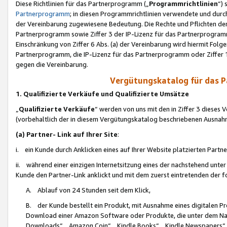
Diese Richtlinien für das Partnerprogramm („
Programmrichtlinien
“)
Partnerprogramm
; in diesen Programmrichtlinien verwendete und durch
der Vereinbarung zugewiesene Bedeutung. Die Rechte und Pflichten de
Partnerprogramm sowie Ziffer 3 der IP-Lizenz für das Partnerprogram
Einschränkung von Ziffer 6 Abs. (a) der Vereinbarung wird hiermit Fol
Partnerprogramm, die IP-Lizenz für das Partnerprogramm oder Ziffer 1
gegen die Vereinbarung.
Vergütungskatalog für das 
1. Qualifizierte Verkäufe und Qualifizierte Umsätze
„
Qualifizierte Verkäufe
“ werden von uns mit den in Ziffer 3 diese
(vorbehaltlich der in diesem Vergütungskatalog beschriebenen Ausnah
(a) Partner- Link auf Ihrer Site
:
i. ein Kunde durch Anklicken eines auf Ihrer Website platzierten Part
ii. während einer einzigen Internetsitzung eines der nachstehend unter (i)
Kunde den Partner-Link anklickt und mit dem zuerst eintretenden der f
A. Ablauf von 24 Stunden seit dem Klick,
B. der Kunde bestellt ein Produkt, mit Ausnahme eines digitalen P
Download einer Amazon Software oder Produkte, die unter dem N
Downloads“, „Amazon Coin“, „Kindle Books“, „Kindle Newspapers“, „