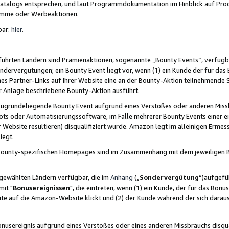
skatalogs entsprechen, und laut Programmdokumentation im Hinblick auf Pr
amme oder Werbeaktionen.
bar:
hier
.
führten Ländern sind Prämienaktionen, sogenannte „Bounty Events“, verfügb
Sondervergütungen; ein Bounty Event liegt vor, wenn (1) ein Kunde der für da
nes Partner-Links auf Ihrer Website eine an der Bounty-Aktion teilnehmende 
er Anlage beschriebene Bounty-Aktion ausführt.
ugrundeliegende Bounty Event aufgrund eines Verstoßes oder anderen Miss
ots oder Automatisierungssoftware, im Falle mehrerer Bounty Events einer e
r Website resultieren) disqualifiziert wurde. Amazon legt im alleinigen Ermess
iegt.
n Bounty-spezifischen Homepages sind im Zusammenhang mit dem jeweiligen
sgewählten Ländern verfügbar, die im
Anhang
(„
Sondervergütung
“)aufgefüh
it "
Bonusereignissen
", die eintreten, wenn (1) ein Kunde, der für das Bon
bsite auf die Amazon-Website klickt und (2) der Kunde während der sich dar
usereignis aufgrund eines Verstoßes oder eines anderen Missbrauchs disqua