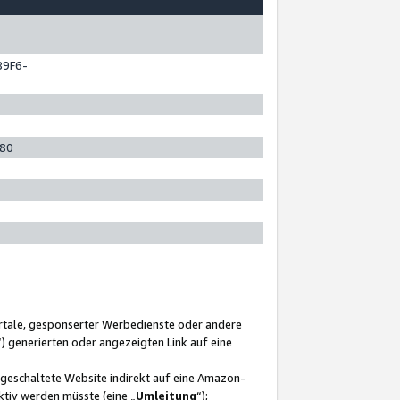
89F6-
280
ortale, gesponserter Werbedienste oder andere
“) generierten oder angezeigten Link auf eine
ngeschaltete Website indirekt auf eine Amazon-
ktiv werden müsste (eine „
Umleitung
“);