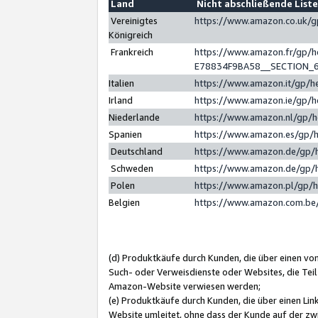
Land
Nicht abschließende List
Vereinigtes
https://www.amazon.co.uk/
Königreich
Frankreich
https://www.amazon.fr/gp/
E78834F9BA58__SECTION_
Italien
https://www.amazon.it/gp/h
Irland
https://www.amazon.ie/gp/
Niederlande
https://www.amazon.nl/gp/
Spanien
https://www.amazon.es/gp/
Deutschland
https://www.amazon.de/gp/
Schweden
https://www.amazon.de/gp/
Polen
https://www.amazon.pl/gp/
Belgien
https://www.amazon.com.be
(d) Produktkäufe durch Kunden, die über einen vo
Such- oder Verweisdienste oder Websites, die Teil
Amazon-Website verwiesen werden;
(e) Produktkäufe durch Kunden, die über einen Li
Website umleitet, ohne dass der Kunde auf der zw