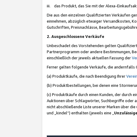
iii. das Produkt, das Sie mit der Alexa-Einkaufsa
Die aus den einzelnen Qualifizierten Verkäufen gen
einnehmen, abzüglich etwaiger Versandkosten, Ko
Gutschriften, Preisnachlässe, Bearbeitungsgebühr
2. Ausgeschlossene Verkäufe
Unbeschadet des Vorstehenden gelten Qualifiziert
Partnerprogramm oder andere Bestimmungen, Beding
einschließlich der jeweils aktuellen Fassung der
Ve
Ferner gelten folgende Verkäufe, die andernfalls
(a) Produktkäufe, die nach Beendigung Ihrer
Verei
(b) Produktbestellungen, bei denen eine Stornier
(c) Produktkäufe durch einen Kunden, der durch e
Auktionen über Schlagwörter, Suchbegriffe oder a
nicht abschließende Liste unserer Marken über di
und „kindel“) enthalten (jeweils eine „
Unzulässig