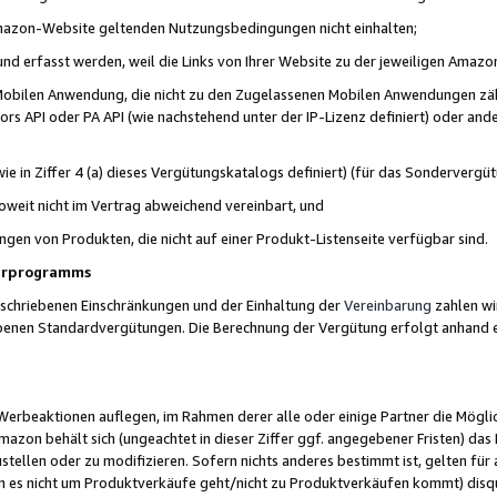
 Amazon-Website geltenden Nutzungsbedingungen nicht einhalten;
t und erfasst werden, weil die Links von Ihrer Website zu der jeweiligen Am
 Mobilen Anwendung, die nicht zu den Zugelassenen Mobilen Anwendungen zählt
s API oder PA API (wie nachstehend unter der IP-Lizenz definiert) oder ander
ie in Ziffer 4 (a) dieses Vergütungskatalogs definiert) (für das Sonderverg
weit nicht im Vertrag abweichend vereinbart, und
ngen von Produkten, die nicht auf einer Produkt-Listenseite verfügbar sind.
nerprogramms
eschriebenen Einschränkungen und der Einhaltung der
Vereinbarung
zahlen wir
ebenen Standardvergütungen. Die Berechnung der Vergütung erfolgt anhand e
beaktionen auflegen, im Rahmen derer alle oder einige Partner die Möglichk
Amazon behält sich (ungeachtet in dieser Ziffer ggf. angegebener Fristen) d
ustellen oder zu modifizieren. Sofern nichts anderes bestimmt ist, gelten 
s nicht um Produktverkäufe geht/nicht zu Produktverkäufen kommt) disqua