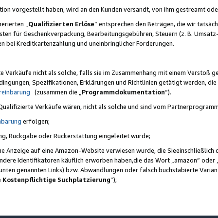
ktion vorgestellt haben, wird an den Kunden versandt, von ihm gestreamt od
erierten „
Qualifizierten Erlöse
“ entsprechen den Beträgen, die wir tatsäch
sten für Geschenkverpackung, Bearbeitungsgebühren, Steuern (z. B. Umsatz-
en bei Kreditkartenzahlung und uneinbringlicher Forderungen.
e Verkäufe nicht als solche, falls sie im Zusammenhang mit einem Verstoß 
ungen, Spezifikationen, Erklärungen und Richtlinien getätigt werden, die 
reinbarung
(zusammen die „
Programmdokumentation
“).
 Qualifizierte Verkäufe wären, nicht als solche und sind vom Partnerprogra
nbarung
erfolgen;
ung, Rückgabe oder Rückerstattung eingeleitet wurde;
ine Anzeige auf eine Amazon-Website verwiesen wurde, die Sieeinschließlich
ndere Identifikatoren käuflich erworben haben,die das Wort „amazon“ oder 
e unten genannten Links) bzw. Abwandlungen oder falsch buchstabierte Varia
e Kostenpflichtige Suchplatzierung
”);