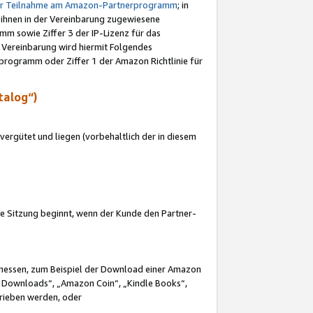
ur Teilnahme am Amazon-Partnerprogramm
; in
 ihnen in der Vereinbarung zugewiesene
m sowie Ziffer 3 der IP-Lizenz für das
 Vereinbarung wird hiermit Folgendes
programm oder Ziffer 1 der Amazon Richtlinie für
talog“)
ergütet und liegen (vorbehaltlich der in diesem
i die Sitzung beginnt, wenn der Kunde den Partner-
Ermessen, zum Beispiel der Download einer Amazon
 Downloads“, „Amazon Coin“, „Kindle Books“,
trieben werden, oder