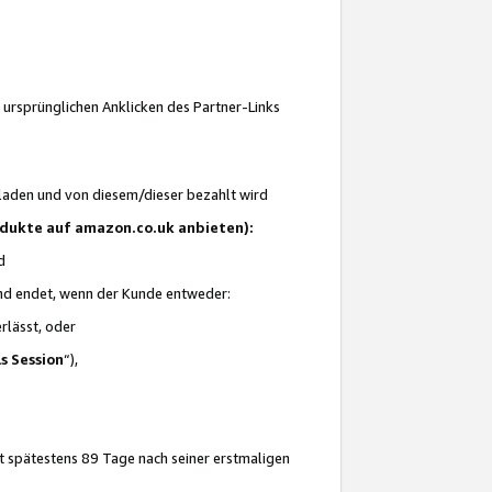
 ursprünglichen Anklicken des Partner-Links
laden und von diesem/dieser bezahlt wird
rodukte auf amazon.co.uk anbieten):
d
 und endet, wenn der Kunde entweder:
erlässt, oder
ls Session
“),
t spätestens 89 Tage nach seiner erstmaligen