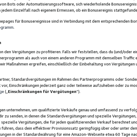
 von Bots oder Automatisierungssoftware, sich wiederholende Bonusereignisse
n jedem Einzelfall nach eigenem Ermessen, ob ein Bonusereignis stattgefund
epages für Bonusereignisse sind in Verbindung mit dem entsprechenden Bonu
rogramm
.
n
den Vergütungen zu profitieren. Falls wir feststellen, dass du (und/oder ein
erprogramm als auch von einem anderen Programm mit demselben Traffic ei
n wir Maßnahmen ergreifen, einschließlich der Einbehaltung von Vergütunge
r Partner, Standardvergütungen im Rahmen des Partnerprogramms oder Sonde
ht vor, Einschränkungen jederzeit ganz oder teilweise aufzuheben oder zu mod
ge
(„
Einschränkungen für Vergütungen
“).
ngen unternehmen, um qualifizierte Verkäufe genau und umfassend zu verfol
dir zu senden, in denen die Standardvergütungen und spezielle Vergütungen, 
pezielle Vergütungen, die für jeden qualifizierenden Verkauf berechnet un
 führen, dass dein effektiver Provisionssatz geringfügig über oder unter dem
ungen in der Standardwährung für eine Amazon-Webseite etwa 60 Tage nach