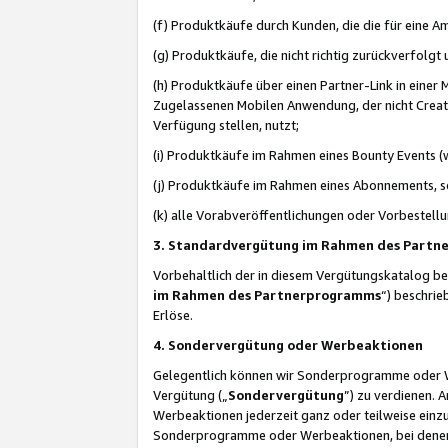
(f) Produktkäufe durch Kunden, die die für eine
(g) Produktkäufe, die nicht richtig zurückverfolg
(h) Produktkäufe über einen Partner-Link in einer
Zugelassenen Mobilen Anwendung, der nicht Creator
Verfügung stellen, nutzt;
(i) Produktkäufe im Rahmen eines Bounty Events (w
(j) Produktkäufe im Rahmen eines Abonnements, so
(k) alle Vorabveröffentlichungen oder Vorbestellu
3. Standardvergütung im Rahmen des Part
Vorbehaltlich der in diesem Vergütungskatalog b
im Rahmen des Partnerprogramms
“) beschri
Erlöse.
4. Sondervergütung oder Werbeaktionen
Gelegentlich können wir Sonderprogramme oder Wer
Vergütung („
Sondervergütung
”) zu verdienen. 
Werbeaktionen jederzeit ganz oder teilweise einz
Sonderprogramme oder Werbeaktionen, bei denen e