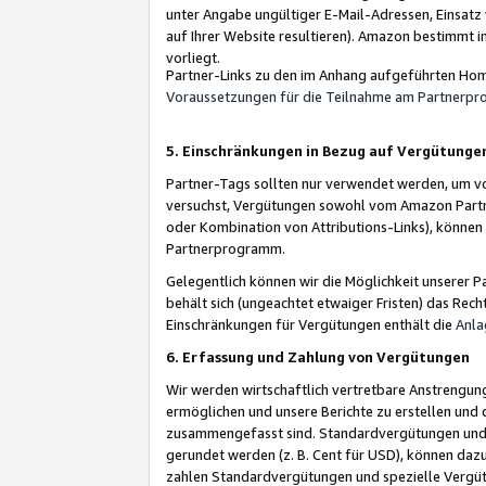
unter Angabe ungültiger E-Mail-Adressen, Einsatz
auf Ihrer Website resultieren). Amazon bestimmt i
vorliegt.
Partner-Links zu den im Anhang aufgeführten Hom
Voraussetzungen für die Teilnahme am Partnerp
5. Einschränkungen in Bezug auf Vergütunge
Partner-Tags sollten nur verwendet werden, um von 
versuchst, Vergütungen sowohl vom Amazon Partn
oder Kombination von Attributions-Links), könne
Partnerprogramm.
Gelegentlich können wir die Möglichkeit unsere
behält sich (ungeachtet etwaiger Fristen) das Rec
Einschränkungen für Vergütungen enthält die
Anla
6. Erfassung und Zahlung von Vergütungen
Wir werden wirtschaftlich vertretbare Anstrengu
ermöglichen und unsere Berichte zu erstellen und 
zusammengefasst sind. Standardvergütungen und s
gerundet werden (z. B. Cent für USD), können dazu
zahlen Standardvergütungen und spezielle Vergüt