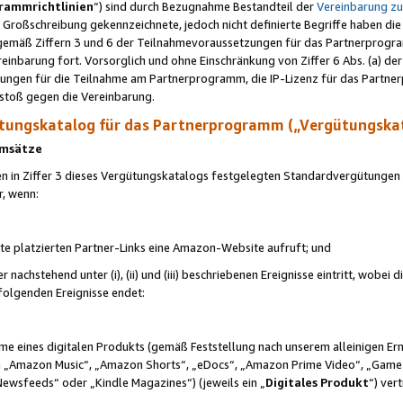
rammrichtlinien
“) sind durch Bezugnahme Bestandteil der
Vereinbarung z
Großschreibung gekennzeichnete, jedoch nicht definierte Begriffe haben die
 gemäß Ziffern 3 und 6 der Teilnahmevoraussetzungen für das Partnerprogram
nbarung fort. Vorsorglich und ohne Einschränkung von Ziffer 6 Abs. (a) der
ungen für die Teilnahme am Partnerprogramm, die IP-Lizenz für das Partner
rstoß gegen die Vereinbarung.
ungskatalog für das Partnerprogramm („Vergütungska
 Umsätze
n in Ziffer 3 dieses Vergütungskatalogs festgelegten Standardvergütungen v
r, wenn:
ite platzierten Partner-Links eine Amazon-Website aufruft; und
r nachstehend unter (i), (ii) und (iii) beschriebenen Ereignisse eintritt, wobe
 folgenden Ereignisse endet:
hme eines digitalen Produkts (gemäß Feststellung nach unserem alleinigen 
 „Amazon Music“, „Amazon Shorts“, „eDocs“, „Amazon Prime Video“, „Game
Newsfeeds“ oder „Kindle Magazines“) (jeweils ein „
Digitales Produkt
“) ver