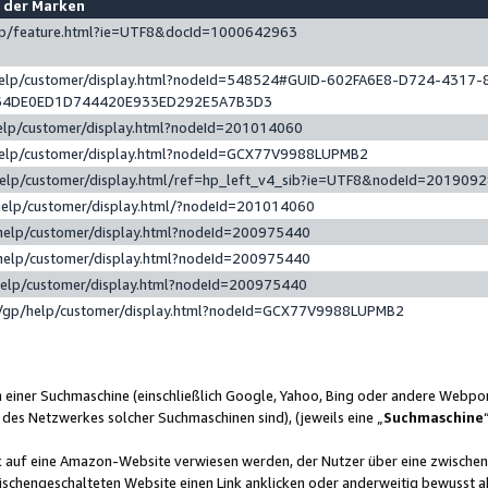
e der Marken
gp/feature.html?ie=UTF8&docId=1000642963
help/customer/display.html?nodeId=548524#GUID-602FA6E8-D724-4317-
64DE0ED1D744420E933ED292E5A7B3D3
elp/customer/display.html?nodeId=201014060
help/customer/display.html?nodeId=GCX77V9988LUPMB2
help/customer/display.html/ref=hp_left_v4_sib?ie=UTF8&nodeId=201909
help/customer/display.html/?nodeId=201014060
help/customer/display.html?nodeId=200975440
help/customer/display.html?nodeId=200975440
help/customer/display.html?nodeId=200975440
/gp/help/customer/display.html?nodeId=GCX77V9988LUPMB2
n einer Suchmaschine (einschließlich Google, Yahoo, Bing oder andere Webp
 des Netzwerkes solcher Suchmaschinen sind), (jeweils eine „
Suchmaschine
nk auf eine Amazon-Website verwiesen werden, der Nutzer über eine zwische
ischengeschalteten Website einen Link anklicken oder anderweitig bewusst a