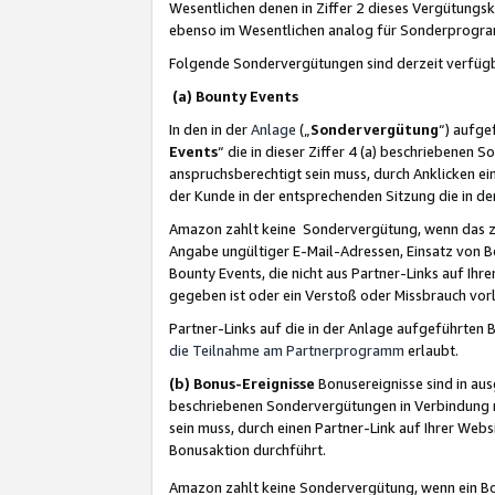
Wesentlichen denen in Ziffer 2 dieses Vergütung
ebenso im Wesentlichen analog für Sonderprogr
Folgende Sondervergütungen sind derzeit verfüg
(a) Bounty Events
In den in der
Anlage
(„
Sondervergütung
“) aufge
Events
“ die in dieser Ziffer 4 (a) beschriebenen 
anspruchsberechtigt sein muss, durch Anklicken ei
der Kunde in der entsprechenden Sitzung die in d
Amazon zahlt keine Sondervergütung, wenn das z
Angabe ungültiger E-Mail-Adressen, Einsatz von B
Bounty Events, die nicht aus Partner-Links auf Ihre
gegeben ist oder ein Verstoß oder Missbrauch vorl
Partner-Links auf die in der Anlage aufgeführte
die Teilnahme am Partnerprogramm
erlaubt.
(b) Bonus-Ereignisse
Bonusereignisse sind in au
beschriebenen Sondervergütungen in Verbindung m
sein muss, durch einen Partner-Link auf Ihrer We
Bonusaktion durchführt.
Amazon zahlt keine Sondervergütung, wenn ein Bon