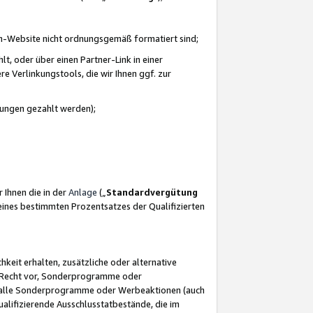
azon-Website nicht ordnungsgemäß formatiert sind;
, oder über einen Partner-Link in einer
e Verlinkungstools, die wir Ihnen ggf. zur
ütungen gezahlt werden);
 Ihnen die in der
Anlage
(„
Standardvergütung
ines bestimmten Prozentsatzes der Qualifizierten
eit erhalten, zusätzliche oder alternative
as Recht vor, Sonderprogramme oder
für alle Sonderprogramme oder Werbeaktionen (auch
lifizierende Ausschlusstatbestände, die im