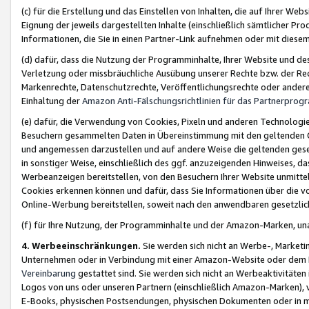
(c) für die Erstellung und das Einstellen von Inhalten, die auf Ihrer We
Eignung der jeweils dargestellten Inhalte (einschließlich sämtlicher 
Informationen, die Sie in einen Partner-Link aufnehmen oder mit diese
(d) dafür, dass die Nutzung der Programminhalte, Ihrer Website und des 
Verletzung oder missbräuchliche Ausübung unserer Rechte bzw. der Recht
Markenrechte, Datenschutzrechte, Veröffentlichungsrechte oder anderer
Einhaltung der
Amazon Anti-Fälschungsrichtlinien für das Partnerpro
(e) dafür, die Verwendung von Cookies, Pixeln und anderen Technologien
Besuchern gesammelten Daten in Übereinstimmung mit den geltenden Ge
und angemessen darzustellen und auf andere Weise die geltenden geset
in sonstiger Weise, einschließlich des ggf. anzuzeigenden Hinweises, d
Werbeanzeigen bereitstellen, von den Besuchern Ihrer Website unmitte
Cookies erkennen können und dafür, dass Sie Informationen über die v
Online-Werbung bereitstellen, soweit nach den anwendbaren gesetzlic
(f) für Ihre Nutzung, der Programminhalte und der Amazon-Marken, u
4. Werbeeinschränkungen.
Sie werden sich nicht an Werbe-, Market
Unternehmen oder in Verbindung mit einer Amazon-Website oder dem Pa
Vereinbarung
gestattet sind. Sie werden sich nicht an Werbeaktivitäten
Logos von uns oder unseren Partnern (einschließlich Amazon-Marken), 
E-Books, physischen Postsendungen, physischen Dokumenten oder in 