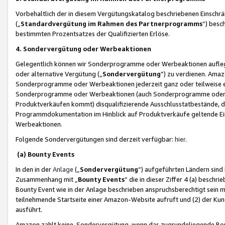
Vorbehaltlich der in diesem Vergütungskatalog beschriebenen Einschr
(„
Standardvergütung im Rahmen des Partnerprogramms
“) besc
bestimmten Prozentsatzes der Qualifizierten Erlöse.
4. Sondervergütung oder Werbeaktionen
Gelegentlich können wir Sonderprogramme oder Werbeaktionen auflegen,
oder alternative Vergütung („
Sondervergütung
”) zu verdienen. Amazo
Sonderprogramme oder Werbeaktionen jederzeit ganz oder teilweise einz
Sonderprogramme oder Werbeaktionen (auch Sonderprogramme oder We
Produktverkäufen kommt) disqualifizierende Ausschlusstatbestände, di
Programmdokumentation im Hinblick auf Produktverkäufe geltende E
Werbeaktionen.
Folgende Sondervergütungen sind derzeit verfügbar:
hier
.
(a) Bounty Events
In den in der
Anlage
(„
Sondervergütung
“) aufgeführten Ländern sind
Zusammenhang mit „
Bounty Events
“ die in dieser Ziffer 4 (a) besch
Bounty Event wie in der Anlage beschrieben anspruchsberechtigt sein mu
teilnehmende Startseite einer Amazon-Website aufruft und (2) der Kun
ausführt.
Amazon zahlt keine Sondervergütung, wenn das zugrundeliegende Boun