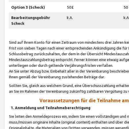
Option 3 (Scheck)
50£
50
Bearbeitungsgebühr
k.A.
k.A
Scheck
Sind auf Ihrem Konto für einen Zeitraum von mindestens drei Jahren kein
Frist von sieben Tagen nach einer entsprechenden Ankündigung die für
Schlussbetrag zurückzuhalten, der dem in der Übersicht Mindestausz
Mindestauszahlungsbetrag entspricht. Ferner können eine etwaig aufg
unterliegen oder durch geltende Verjährungsfristen verfallen.
An Sie unter Abzug bzw. Einbehalt aller in der Vereinbarung beschrieb
Ihnen gemäß der Vereinbarung zustehenden Beträge dar.
Sollten Sie, gleich aus welchem Grund, eine Überschusszahlung erhalte
an Sie im Rahmen der Vereinbarung zukünftig zahlbaren Vergütung zu 
Voraussetzungen für die Teilnahme a
1. Anmeldung und Teilnahmeberechtigung
Sie leiten den Anmeldeprozess ein, indem Sie einen vollständigen und 
muss/müssen originäre Inhalte (original content) enthalten und über d
Originalinhalte, die Materialien von Dritten verwenden, müssen wese