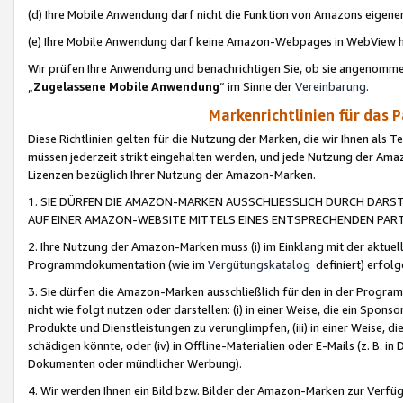
(d) Ihre Mobile Anwendung darf nicht die Funktion von Amazons eige
(e) Ihre Mobile Anwendung darf keine Amazon-Webpages in WebView 
Wir prüfen Ihre Anwendung und benachrichtigen Sie, ob sie angenomm
„
Zugelassene Mobile Anwendung
“ im Sinne der
Vereinbarung
.
Markenrichtlinien für das 
Diese Richtlinien gelten für die Nutzung der Marken, die wir Ihnen als 
müssen jederzeit strikt eingehalten werden, und jede Nutzung der Ama
Lizenzen bezüglich Ihrer Nutzung der Amazon-Marken.
1. SIE DÜRFEN DIE AMAZON-MARKEN AUSSCHLIESSLICH DURCH DARS
AUF EINER AMAZON-WEBSITE MITTELS EINES ENTSPRECHENDEN PART
2. Ihre Nutzung der Amazon-Marken muss (i) im Einklang mit der aktuells
Programmdokumentation (wie im
Vergütungskatalog
definiert) erfolg
3. Sie dürfen die Amazon-Marken ausschließlich für den in der Progr
nicht wie folgt nutzen oder darstellen: (i) in einer Weise, die ein Spo
Produkte und Dienstleistungen zu verunglimpfen, (iii) in einer Weise
schädigen könnte, oder (iv) in Offline-Materialien oder E-Mails (z. B.
Dokumenten oder mündlicher Werbung).
4. Wir werden Ihnen ein Bild bzw. Bilder der Amazon-Marken zur Verfüg