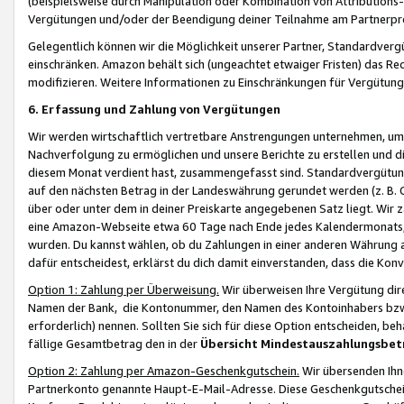
(beispielsweise durch Manipulation oder Kombination von Attributions-
Vergütungen und/oder der Beendigung deiner Teilnahme am Partnerp
Gelegentlich können wir die Möglichkeit unserer Partner, Standardv
einschränken. Amazon behält sich (ungeachtet etwaiger Fristen) das Re
modifizieren. Weitere Informationen zu Einschränkungen für Vergütung
6. Erfassung und Zahlung von Vergütungen
Wir werden wirtschaftlich vertretbare Anstrengungen unternehmen, um 
Nachverfolgung zu ermöglichen und unsere Berichte zu erstellen und di
diesem Monat verdient hast, zusammengefasst sind. Standardvergütung
auf den nächsten Betrag in der Landeswährung gerundet werden (z. B. C
über oder unter dem in deiner Preiskarte angegebenen Satz liegt. Wir
eine Amazon-Webseite etwa 60 Tage nach Ende jedes Kalendermonats, i
wurden. Du kannst wählen, ob du Zahlungen in einer anderen Währung
dafür entscheidest, erklärst du dich damit einverstanden, dass die K
Option 1: Zahlung per Überweisung.
Wir überweisen Ihre Vergütung dir
Namen der Bank, die Kontonummer, den Namen des Kontoinhabers bzw. a
erforderlich) nennen. Sollten Sie sich für diese Option entscheiden, be
fällige Gesamtbetrag den in der
Übersicht Mindestauszahlungsbet
Option 2: Zahlung per Amazon-Geschenkgutschein.
Wir übersenden Ihne
Partnerkonto genannte Haupt-E-Mail-Adresse. Diese Geschenkgutschei