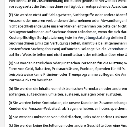
Werbeinhalte im Zusammenhang mit Suchergebnissen verwendet werden,
vorausgesetzt die Suchmaschine verfügt über entsprechende Ausschlu
(f) Sie werden nicht auf Schlagwörter, Suchbegriffe oder andere Ident
Amazon oder unseren verbundenen Unternehmen oder Abwandlungen bzw
nicht abschließende Liste unserer Marken entnehmen Sie bitte der Nich
Schlagwortauktionen auf Suchmaschinen teilnehmen, wenn die sich da
Kostenpflichtige Suchplatzierung (wie im
Vergütungskatalog
definiert
Suchmaschinen Links zur Verfügung stellen, damit Sie bei allgemeinen I
kostenfreien Suchergebnissen) auftauchen, solange Sie die
Vereinbaru
auf Ihre Website leiten und nicht unmittelbar oder mittelbar über eine
(g) Sie werden natürlichen oder juristischen Personen für die Nutzung 
Form von Geld, Rabatten, Preisnachlässen, Punkten, Spenden für Hilfs
beispielsweise keine Prämien- oder Treueprogramme auflegen, die Anrei
Partner-Links zu besuchen.
(h) Sie werden die Inhalte von elektronischen Formularen oder anderem M
abfangen, aufzeichnen, umleiten, auslesen, auslegen oder ausfüllen.
(i) Sie werden keine Kontodaten, die unsere Kunden im Zusammenhang 
Kunden der Amazon-Websites), abfragen, erheben, einholen, speichern,
(j) Sie werden Funktionen von Schaltflächen, Links oder andere Funkti
(k) Sie werden keine Bestellungen oder andere Geschäfte über eine Ama