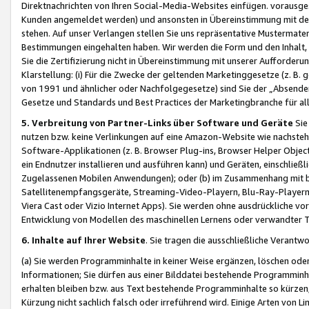
Direktnachrichten von Ihren Social-Media-Websites einfügen. vorausg
Kunden angemeldet werden) und ansonsten in Übereinstimmung mit der
stehen. Auf unser Verlangen stellen Sie uns repräsentative Mustermater
Bestimmungen eingehalten haben. Wir werden die Form und den Inhalt, di
Sie die Zertifizierung nicht in Übereinstimmung mit unserer Aufforderu
Klarstellung: (i) Für die Zwecke der geltenden Marketinggesetze (z. 
von 1991 und ähnlicher oder Nachfolgegesetze) sind Sie der „Absender“ j
Gesetze und Standards und Best Practices der Marketingbranche für 
5. Verbreitung von Partner-Links über Software und Geräte
Sie
nutzen bzw. keine Verlinkungen auf eine Amazon-Website wie nachsteh
Software-Applikationen (z. B. Browser Plug-ins, Browser Helper Objec
ein Endnutzer installieren und ausführen kann) und Geräten, einschlie
Zugelassenen Mobilen Anwendungen); oder (b) im Zusammenhang mit bzw.
Satellitenempfangsgeräte, Streaming-Video-Playern, Blu-Ray-Playern 
Viera Cast oder Vizio Internet Apps). Sie werden ohne ausdrückliche v
Entwicklung von Modellen des maschinellen Lernens oder verwandter 
6. Inhalte auf Ihrer Website
. Sie tragen die ausschließliche Verantwo
(a) Sie werden Programminhalte in keiner Weise ergänzen, löschen oder
Informationen; Sie dürfen aus einer Bilddatei bestehende Programminhal
erhalten bleiben bzw. aus Text bestehende Programminhalte so kürzen, 
Kürzung nicht sachlich falsch oder irreführend wird. Einige Arten von L