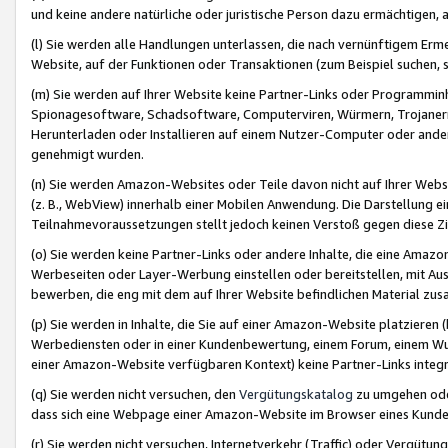
und keine andere natürliche oder juristische Person dazu ermächtigen, a
(l) Sie werden alle Handlungen unterlassen, die nach vernünftigem Erme
Website, auf der Funktionen oder Transaktionen (zum Beispiel suchen, s
(m) Sie werden auf Ihrer Website keine Partner-Links oder Programmin
Spionagesoftware, Schadsoftware, Computerviren, Würmern, Trojaner
Herunterladen oder Installieren auf einem Nutzer-Computer oder ande
genehmigt wurden.
(n) Sie werden Amazon-Websites oder Teile davon nicht auf Ihrer Websi
(z. B., WebView) innerhalb einer Mobilen Anwendung. Die Darstellung ein
Teilnahmevoraussetzungen stellt jedoch keinen Verstoß gegen diese Zif
(o) Sie werden keine Partner-Links oder andere Inhalte, die eine Am
Werbeseiten oder Layer-Werbung einstellen oder bereitstellen, mit Au
bewerben, die eng mit dem auf Ihrer Website befindlichen Material z
(p) Sie werden in Inhalte, die Sie auf einer Amazon-Website platzier
Werbediensten oder in einer Kundenbewertung, einem Forum, einem Wun
einer Amazon-Website verfügbaren Kontext) keine Partner-Links integr
(q) Sie werden nicht versuchen, den
Vergütungskatalog
zu umgehen oder
dass sich eine Webpage einer Amazon-Website im Browser eines Kunden 
(r) Sie werden nicht versuchen, Internetverkehr (Traffic) oder Vergü