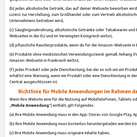
(b) jedes alkoholische Getränk, das auf deiner Webseite beworben wird
Lizenz zur Herstellung, zum Großhandel oder zum Vertrieb alkoholisch
Unternehmens betrieben wird,
(c) Säuglingsnahruhrung, alkoholische Getränke oder Tabakwaren und E
Webseiten in der EU und im Vereinigten Königreich wirbst,
(d) pflanzliche Raucherprodukte, wenn du für die Amazon-Webseite in B
(e) Produkte ohne medizinischen Verwendungszweck gemäß Anhang XVI 
Amazon-Webseite in Frankreich wirbst,
(f) jedes Produkt oder jede Dienstleistung, bei der es sich um ein Prod
erhältst eine Warnung, wenn ein Produkt oder eine Dienstleistung in de
Central ausgeschlossen ist.
Richtlinie für Mobile Anwendungen im Rahmen de
Wenn Ihre Website eine für die Nutzung auf Mobiltelefonen, Tablets 
„
Mobile Anwendung
“) enthält, gilt Folgendes:
(a) Ihre Mobile Anwendung muss in den App-Stores von Google Play, A
(b) Ihre Mobile Anwendung muss kostenlos heruntergeladen werden könn
(c) Ihre Mobile Anwendung muss originäre Inhalte haben,