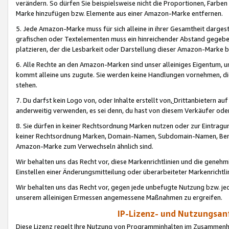
verändern. So dürfen Sie beispielsweise nicht die Proportionen, Farb
Marke hinzufügen bzw. Elemente aus einer Amazon-Marke entfernen.
5. Jede Amazon-Marke muss für sich alleine in ihrer Gesamtheit darge
grafischen oder Textelementen muss ein hinreichender Abstand gegebe
platzieren, der die Lesbarkeit oder Darstellung dieser Amazon-Marke b
6. Alle Rechte an den Amazon-Marken sind unser alleiniges Eigentum, 
kommt alleine uns zugute. Sie werden keine Handlungen vornehmen, 
stehen.
7. Du darfst kein Logo von, oder Inhalte erstellt von,
Drittanbietern au
anderweitig verwenden, es sei denn, du hast von diesem Verkäufer oder
8. Sie dürfen in keiner Rechtsordnung Marken nutzen oder zur Eintragu
keiner Rechtsordnung Marken, Domain-Namen, Subdomain-Namen, Benu
Amazon-Marke zum Verwechseln ähnlich sind.
Wir behalten uns das Recht vor, diese Markenrichtlinien und die gene
Einstellen einer Änderungsmitteilung oder überarbeiteter Markenricht
Wir behalten uns das Recht vor, gegen jede unbefugte Nutzung bzw. jede 
unserem alleinigen Ermessen angemessene Maßnahmen zu ergreifen.
IP-Lizenz- und Nutzungsan
Diese Lizenz regelt Ihre Nutzung von Programminhalten im Zusammen