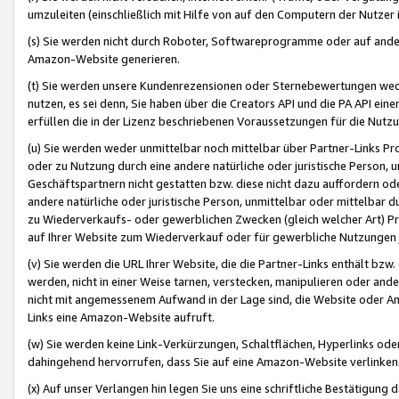
umzuleiten (einschließlich mit Hilfe von auf den Computern der Nutzer i
(s) Sie werden nicht durch Roboter, Softwareprogramme oder auf andere
Amazon-Website generieren.
(t) Sie werden unsere Kundenrezensionen oder Sternebewertungen wed
nutzen, es sei denn, Sie haben über die Creators API und die PA API e
erfüllen die in der Lizenz beschriebenen Voraussetzungen für die Nutzu
(u) Sie werden weder unmittelbar noch mittelbar über Partner-Links P
oder zu Nutzung durch eine andere natürliche oder juristische Person,
Geschäftspartnern nicht gestatten bzw. diese nicht dazu auffordern od
andere natürliche oder juristische Person, unmittelbar oder mittelbar
zu Wiederverkaufs- oder gewerblichen Zwecken (gleich welcher Art) 
auf Ihrer Website zum Wiederverkauf oder für gewerbliche Nutzungen 
(v) Sie werden die URL Ihrer Website, die die Partner-Links enthält b
werden, nicht in einer Weise tarnen, verstecken, manipulieren oder and
nicht mit angemessenem Aufwand in der Lage sind, die Website oder A
Links eine Amazon-Website aufruft.
(w) Sie werden keine Link-Verkürzungen, Schaltflächen, Hyperlinks ode
dahingehend hervorrufen, dass Sie auf eine Amazon-Website verlinken
(x) Auf unser Verlangen hin legen Sie uns eine schriftliche Bestätigung