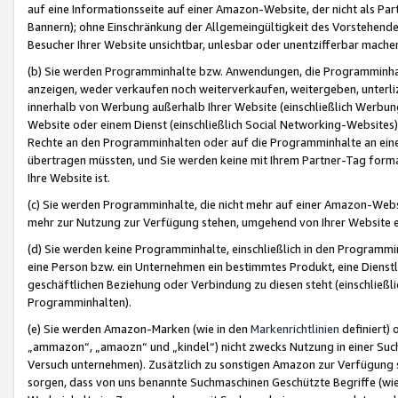
auf eine Informationsseite auf einer Amazon-Website, der nicht als Part
Bannern); ohne Einschränkung der Allgemeingültigkeit des Vorstehende
Besucher Ihrer Website unsichtbar, unlesbar oder unentzifferbar mache
(b) Sie werden Programminhalte bzw. Anwendungen, die Programminhalt
anzeigen, weder verkaufen noch weiterverkaufen, weitergeben, unterli
innerhalb von Werbung außerhalb Ihrer Website (einschließlich Werbun
Website oder einem Dienst (einschließlich Social Networking-Website
Rechte an den Programminhalten oder auf die Programminhalte an eine a
übertragen müssten, und Sie werden keine mit Ihrem Partner-Tag formati
Ihre Website ist.
(c) Sie werden Programminhalte, die nicht mehr auf einer Amazon-Websit
mehr zur Nutzung zur Verfügung stehen, umgehend von Ihrer Website e
(d) Sie werden keine Programminhalte, einschließlich in den Programmin
eine Person bzw. ein Unternehmen ein bestimmtes Produkt, eine Dienstle
geschäftlichen Beziehung oder Verbindung zu diesen steht (einschließli
Programminhalten).
(e) Sie werden Amazon-Marken (wie in den
Markenrichtlinien
definiert) 
„ammazon“, „amaozn“ und „kindel“) nicht zwecks Nutzung in einer Suc
Versuch unternehmen). Zusätzlich zu sonstigen Amazon zur Verfügung 
sorgen, dass von uns benannte Suchmaschinen Geschützte Begriffe (wie 