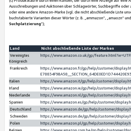
(c) Produktkäufe durch einen Kunden, der durch eine Anzeige auf eine 
Ausschreibungen und Auktionen über Schlagwörter, Suchbegriffe oder 
oder eine andere Amazon-Marke (vgl. die nicht abschließende Liste un
buchstabierte Varianten dieser Wörter (z. B. „ammazon“, „amaozn“ und „
Suchplatzierung
”);
Land
Nicht abschließende Liste der Marken
Vereinigtes
https://www.amazon.co.uk/gp/feature.html?ie=U
Königreich
Frankreich
https://www.amazon.fr/gp/help/customer/displa
E78834F9BA58__SECTION_64DE0ED1D744420E9
Italien
https://www.amazon.it/gp/help/customer/display
Irland
https://www.amazon.ie/gp/help/customer/displa
Niederlande
https://www.amazon.nl/gp/help/customer/display
Spanien
https://www.amazon.es/gp/help/customer/display
Deutschland
https://www.amazon.de/gp/help/customer/displa
Schweden
https://www.amazon.de/gp/help/customer/displa
Polen
https://www.amazon.pl/gp/help/customer/display
Belgien
https://www.amazon.com.be/gp/help/customer/d