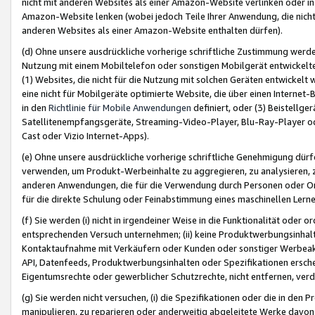
nicht mit anderen Websites als einer Amazon-Website verlinken oder i
Amazon-Website lenken (wobei jedoch Teile Ihrer Anwendung, die nich
anderen Websites als einer Amazon-Website enthalten dürfen).
(d) Ohne unsere ausdrückliche vorherige schriftliche Zustimmung werd
Nutzung mit einem Mobiltelefon oder sonstigen Mobilgerät entwickelt
(1) Websites, die nicht für die Nutzung mit solchen Geräten entwickelt
eine nicht für Mobilgeräte optimierte Website, die über einen Interne
in den
Richtlinie für Mobile Anwendungen
definiert, oder (3) Beistellge
Satellitenempfangsgeräte, Streaming-Video-Player, Blu-Ray-Player ode
Cast oder Vizio Internet-Apps).
(e) Ohne unsere ausdrückliche vorherige schriftliche Genehmigung dürfe
verwenden, um Produkt-Werbeinhalte zu aggregieren, zu analysieren, 
anderen Anwendungen, die für die Verwendung durch Personen oder Or
für die direkte Schulung oder Feinabstimmung eines maschinellen Lern
(f) Sie werden (i) nicht in irgendeiner Weise in die Funktionalität ode
entsprechenden Versuch unternehmen; (ii) keine Produktwerbungsinha
Kontaktaufnahme mit Verkäufern oder Kunden oder sonstiger Werbeaktiv
API, Datenfeeds, Produktwerbungsinhalten oder Spezifikationen erschei
Eigentumsrechte oder gewerblicher Schutzrechte, nicht entfernen, verd
(g) Sie werden nicht versuchen, (i) die Spezifikationen oder die in de
manipulieren, zu reparieren oder anderweitig abgeleitete Werke davon z