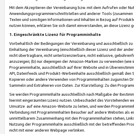
Mit dem Akzeptieren der Vereinbarung bzw. mit dem Aufrufen oder Nutz
Anwendungsprogrammierschnittstellen und anderer Tools (zusammen die
Texten und sonstigen Informationen und Inhalten in Bezug auf Produkte
nutzen können, erklären Sie sich damit einverstanden, an diese Lizenz 
1. Eingeschränkte Lizenz für Programminhalte
Vorbehaltlich der Bedingungen der Vereinbarung und ausschließlich z
Einhaltung der Vereinbarung (einschließlich dieser Lizenz und der ande
nicht übertragbare, nicht unterlizenzierbare, nicht exklusive, gebühren
anzuzeigen; (b) nur diejenigen der Amazon-Marken zu verwenden (wie in 
Programminhalte, ausschließlich auf Ihrer Website und in Übereinstimmu
API, Datenfeeds und Produkt-Werbeinhalte ausschließlich gemäß den Spe
Kopieren oder andere Verwenden von Programminhalten zugunsten Dri
Sammeln und Extrahieren von Daten. Zur Klarstellung: Zu den Program
Sie werden Programminhalte ausschließlich nach Maßgabe der Besti
hiermit eingeräumten Lizenz nutzen. Unbeschadet des Vorstehenden we
Umsätze auf eine Amazon-Website zu leiten, und werden Programminhal
Verbindung mit Programminhalten Besucher auf andere Websites als ein
unmittelbarem Zusammenhang mit den Programminhalten stehen, Links z
Nutzung der Programminhalte ausschließlich mit der betreffenden Pr
nicht mit einer anderen Webpage verlinken.