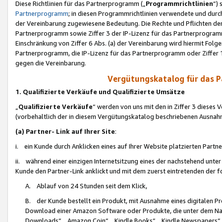
Diese Richtlinien für das Partnerprogramm („
Programmrichtlinien
“)
Partnerprogramm
; in diesen Programmrichtlinien verwendete und durch
der Vereinbarung zugewiesene Bedeutung. Die Rechte und Pflichten de
Partnerprogramm sowie Ziffer 3 der IP-Lizenz für das Partnerprogram
Einschränkung von Ziffer 6 Abs. (a) der Vereinbarung wird hiermit Fol
Partnerprogramm, die IP-Lizenz für das Partnerprogramm oder Ziffer 1
gegen die Vereinbarung.
Vergütungskatalog für das 
1. Qualifizierte Verkäufe und Qualifizierte Umsätze
„
Qualifizierte Verkäufe
“ werden von uns mit den in Ziffer 3 diese
(vorbehaltlich der in diesem Vergütungskatalog beschriebenen Ausnah
(a) Partner- Link auf Ihrer Site
:
i. ein Kunde durch Anklicken eines auf Ihrer Website platzierten Part
ii. während einer einzigen Internetsitzung eines der nachstehend unter (i)
Kunde den Partner-Link anklickt und mit dem zuerst eintretenden der f
A. Ablauf von 24 Stunden seit dem Klick,
B. der Kunde bestellt ein Produkt, mit Ausnahme eines digitalen P
Download einer Amazon Software oder Produkte, die unter dem N
Downloads“, „Amazon Coin“, „Kindle Books“, „Kindle Newspapers“, „