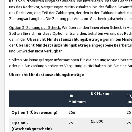
Kauf von Produkten eingelöst werden und unterliegen unseren Geschäf
uns das Recht vor, Vergütungen zurückzuhalten, bis der fällige Gesamt
das Recht vor, den Teil der Zahlungen, der den in der Zahlungstabelle 
Zahlungsart angibst. Die Zahlung per Amazon-Geschenkgutschein ist in
Option 3: Zahlung per Scheck.
Wir übersenden Ihnen einen Scheck in Höh
Sollten Sie sich für diese Option entscheiden, behalten wir uns das Rec
den in der
Übersicht Mindestauszahlungsbeträge
genannten Mindest
der
Übersicht Mindestauszahlungsbeträge
angegebene Bearbeitung
und Schweden nicht verfügbar.
Sollten Sie keine gültigen Informationen für die Zahlungsoption bereit
oder die Auszahlung verdienter Vergütung zurückhalten, bis Sie eine A
Übersicht Mindestauszahlungsbeträge
UK Maxium
UK
FR,
Minimum
un
Option 1 (Überweisung)
25£
25
£5,000
Option 2
25£
25
(Geschenkgutschein)