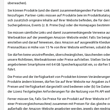
überwachen).
Sie können Produkte (und die damit zusammenhängenden Partner-Links)
hinzufügen. Partner-Links müssen auf Produkte (wie im Produktkatalog de
sich zusätzlich originäre Inhalte auf Ihrer Website befinden, die für 
Suchergebnisse, Events (z. B. Prime Day) oder die Homepages bestimmte
Sie müssen sämtliche Links und damit zusammenhängende Verweise auf z
Werbeaktion auf der jeweiligen Amazon-Website endet. Falls Sie beisp
einstellen und darauf hinweisen, dass Amazon auf ausgewählte Kleidun
Preisnachlass in Höhe von 15 % von Ihrer Website entfernen, sobald di
Sie dürfen keine unzutreffenden, überschwänglichen, täuschenden od
unsere Richtlinien, Werbeaktionen oder Preise aufstellen. Stellen Sie 
angebotenen Smartphone mit 64 GB Speicherkapazität ein, so dürfen S
führt.
Die Preise und die Verfügbarkeit von Produkten können Veränderungen 
Produkte ändern können, dürfen Sie auf Ihrer Website nur Angaben zu P
Preisen und Verfügbarkeit dargestellt sind bedienen oder (b) Sie Daten
der Lizenz festgelegten Anforderungen für die Nutzung von PA API einh
Ferner müssen Sie, falls Sie Preise für ein Produkt auf Ihrer Website in 
einer Preisvergleichsmaschine) zusammen mit Preisen für das gleiche o
außerhalb der Amazon-Website angeboten werden, jeweils den niedrigst