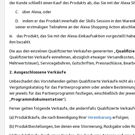
der Kunde schließt einen Kauf des Produkts ab, das Sie mit der Alexa 
C. über Alexa, oder
D. indem er das Produkt innerhalb der Skills Session in den Waren
seiner erstmaligen Teilnahme an der Alexa Shopping Action abschlie
iii. das Produkt, das Sie mit der Alexa-Einkaufsaktion vorgestellt ha
ihm bezahlt.
Die aus den einzelnen Qualifizierten Verkäufen generierten „
Qualifizi
Qualifizierten Verkäufe einnehmen, abzüglich etwaiger Versandkosten
Mehrwertsteuer), Servicegebühren, Gutschriften, Preisnachlässe, Bear
2. Ausgeschlossene Verkäufe
Unbeschadet des Vorstehenden gelten Qualifizierte Verkäufe nicht als
Vergütungskatalog für das Partnerprogramm oder andere Bestimmungen,
wir jeweils für das Partnerprogramm festlegen, einschließlich der jewe
„
Programmdokumentation
“).
Ferner gelten folgende Verkäufe, die andernfalls Qualifizierte Verkä
(a) Produktkäufe, die nach Beendigung Ihrer
Vereinbarung
erfolgen;
(b) Produktbestellungen, bei denen eine Stornierung, Rückgabe oder R