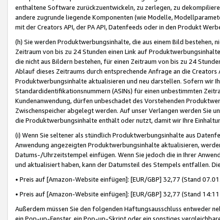
enthaltene Software zurückzuentwickeln, zu zerlegen, zu dekompilier
andere zugrunde liegende Komponenten (wie Modelle, Modellparameter
mit der Creators API, der PA API, Datenfeeds oder in den Produkt Werb
(h) Sie werden Produktwerbungsinhalte, die aus einem Bild bestehen, ni
Zeitraum von bis zu 24 Stunden einen Link auf Produktwerbungsinhalte
die nicht aus Bildern bestehen, für einen Zeitraum von bis zu 24 Stund
Ablauf dieses Zeitraums durch entsprechende Anfrage an die Creators 
Produktwerbungsinhalte aktualisieren und neu darstellen. Sofern wir Ih
Standardidentifikationsnummern (ASINs) für einen unbestimmten Zeitra
Kundenanwendung, dürfen unbeschadet des Vorstehenden Produktwerbu
Zwischenspeicher abgelegt werden. Auf unser Verlangen werden Sie un
die Produktwerbungsinhalte enthält oder nutzt, damit wir Ihre Einhalt
(i) Wenn Sie seltener als stündlich Produktwerbungsinhalte aus Datenfe
Anwendung angezeigten Produktwerbungsinhalte aktualisieren, werden 
Datums-/Uhrzeitstempel einfügen. Wenn Sie jedoch die in Ihrer Anwe
und aktualisiert haben, kann der Datumsteil des Stempels entfallen. Dies
• Preis auf [Amazon-Website einfügen]: [EUR/GBP] 32,77 (Stand 07.01.
• Preis auf [Amazon-Website einfügen]: [EUR/GBP] 32,77 (Stand 14:11 
Außerdem müssen Sie den folgenden Haftungsausschluss entweder neb
ein Pop-up-Fenster, ein Pop-up-Skript oder ein sonstiges vergleichba