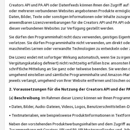
Creators API und PA API oder Datenfeeds können Ihnen den Zugriff auf D
oder mehreren verbundenen Websites angebotenen Produkte ermögliche
Daten, Bilder, Texte oder sonstigen Informationen oder Inhalte zuzugre
anwendbaren Lizenzvereinbarungen für die Creators API und PA API od
diesen verbundenen Websites zur Verfügung gestellt werden.
Sie dürfen den Programminhalt nicht dazu verwenden, geistiges Eigent
verletzen. Sie dürfen Programminhalte nicht verwenden, um direkt ode
maschinelles Lernen oder verwandte Technologien zu entwickeln oder zu
Die Lizenz endet mit sofortiger Wirkung automatisch, wenn Sie zu irg
Vergütungskatalog definiert) nicht rechtzeitig erfüllen bzw. ansonsten
schriftliche Mitteilung an Sie ganz oder teilweise beenden. Sie werden
umgehend einstellen und sämtliche Programminhalte und Amazon-Marke
jeweils verlangt, umgehend von Ihrer Website entfernen und löschen od
2. Voraussetzungen für die Nutzung der Creators API und der P
(a)
Beschreibung
. Im Rahmen dieser Lizenz können wir Ihnen Programmi
• Daten, Bilder, Audio-Dateien, Videos, Logos, Benutzerschnittstellen-
• Textmaterialien, wie beispielsweise Produktinformationen in Textfor
Neben den vorstehenden Produktwerbungsinhalten und dem Zugriff auf 
Zusammenhang mit Creators API und PA API Musterquellcodes und -bibli