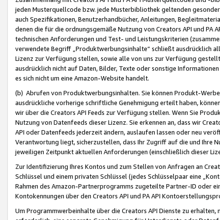
jeden Musterquellcode bzw. jede Musterbibliothek geltenden gesonder
auch Spezifikationen, Benutzerhandbücher, Anleitungen, Begleitmaterial
denen die für die ordnungsgemäße Nutzung von Creators API und PA A
technischen Anforderungen und Test- und Leistungskriterien (zusammen
verwendete Begriff „Produktwerbungsinhalte“ schließt ausdrücklich al
Lizenz zur Verfügung stellen, sowie alle von uns zur Verfügung gestel
ausdrücklich nicht auf Daten, Bilder, Texte oder sonstige Informatione
es sich nicht um eine Amazon-Website handelt.
(b) Abrufen von Produktwerbungsinhalten. Sie können Produkt-Werbein
ausdrückliche vorherige schriftliche Genehmigung erteilt haben, könn
wir über die Creators API Feeds zur Verfügung stellen. Wenn Sie Produk
Nutzung von Datenfeeds dieser Lizenz. Sie erkennen an, dass wir Creat
API oder Datenfeeds jederzeit ändern, auslaufen lassen oder neu veröffe
Verantwortung liegt, sicherzustellen, dass Ihr Zugriff auf die und Ihr
jeweiligen Zeitpunkt aktuellen Anforderungen (einschließlich dieser Liz
Zur Identifizierung Ihres Kontos und zum Stellen von Anfragen an Crea
Schlüssel und einem privaten Schlüssel (jedes Schlüsselpaar eine „Kon
Rahmen des Amazon-Partnerprogramms zugeteilte Partner-ID oder ein
Kontokennungen über den Creators API und PA API Kontoerstellungspro
Um Programmwerbeinhalte über die Creators API Dienste zu erhalten, m