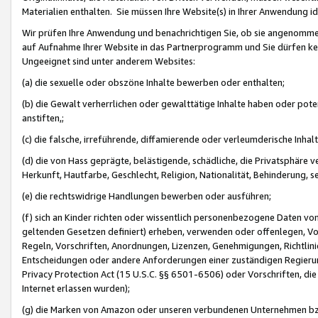
Materialien enthalten. Sie müssen Ihre Website(s) in Ihrer Anwendung ide
Wir prüfen Ihre Anwendung und benachrichtigen Sie, ob sie angenommen
auf Aufnahme Ihrer Website in das Partnerprogramm und Sie dürfen kei
Ungeeignet sind unter anderem Websites:
(a) die sexuelle oder obszöne Inhalte bewerben oder enthalten;
(b) die Gewalt verherrlichen oder gewalttätige Inhalte haben oder pot
anstiften,;
(c) die falsche, irreführende, diffamierende oder verleumderische Inha
(d) die von Hass geprägte, belästigende, schädliche, die Privatsphäre v
Herkunft, Hautfarbe, Geschlecht, Religion, Nationalität, Behinderung, 
(e) die rechtswidrige Handlungen bewerben oder ausführen;
(f) sich an Kinder richten oder wissentlich personenbezogene Daten vo
geltenden Gesetzen definiert) erheben, verwenden oder offenlegen, Vo
Regeln, Vorschriften, Anordnungen, Lizenzen, Genehmigungen, Richtlini
Entscheidungen oder andere Anforderungen einer zuständigen Regierung
Privacy Protection Act (15 U.S.C. §§ 6501-6506) oder Vorschriften, di
Internet erlassen wurden);
(g) die Marken von Amazon oder unseren verbundenen Unternehmen b