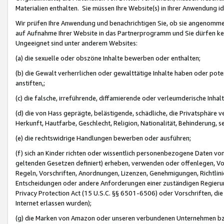
Materialien enthalten. Sie müssen Ihre Website(s) in Ihrer Anwendung ide
Wir prüfen Ihre Anwendung und benachrichtigen Sie, ob sie angenommen
auf Aufnahme Ihrer Website in das Partnerprogramm und Sie dürfen kei
Ungeeignet sind unter anderem Websites:
(a) die sexuelle oder obszöne Inhalte bewerben oder enthalten;
(b) die Gewalt verherrlichen oder gewalttätige Inhalte haben oder pot
anstiften,;
(c) die falsche, irreführende, diffamierende oder verleumderische Inha
(d) die von Hass geprägte, belästigende, schädliche, die Privatsphäre v
Herkunft, Hautfarbe, Geschlecht, Religion, Nationalität, Behinderung, 
(e) die rechtswidrige Handlungen bewerben oder ausführen;
(f) sich an Kinder richten oder wissentlich personenbezogene Daten vo
geltenden Gesetzen definiert) erheben, verwenden oder offenlegen, Vo
Regeln, Vorschriften, Anordnungen, Lizenzen, Genehmigungen, Richtlini
Entscheidungen oder andere Anforderungen einer zuständigen Regierung
Privacy Protection Act (15 U.S.C. §§ 6501-6506) oder Vorschriften, di
Internet erlassen wurden);
(g) die Marken von Amazon oder unseren verbundenen Unternehmen b