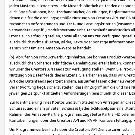
jeden Musterquellcode bzw. jede Musterbibliothek geltenden gesonder
auch Spezifikationen, Benutzerhandbücher, Anleitungen, Begleitmaterial
denen die für die ordnungsgemäße Nutzung von Creators API und PA A
technischen Anforderungen und Test- und Leistungskriterien (zusammen
verwendete Begriff „Produktwerbungsinhalte“ schließt ausdrücklich al
Lizenz zur Verfügung stellen, sowie alle von uns zur Verfügung gestel
ausdrücklich nicht auf Daten, Bilder, Texte oder sonstige Informatione
es sich nicht um eine Amazon-Website handelt.
(b) Abrufen von Produktwerbungsinhalten. Sie können Produkt-Werbein
ausdrückliche vorherige schriftliche Genehmigung erteilt haben, könn
wir über die Creators API Feeds zur Verfügung stellen. Wenn Sie Produk
Nutzung von Datenfeeds dieser Lizenz. Sie erkennen an, dass wir Creat
API oder Datenfeeds jederzeit ändern, auslaufen lassen oder neu veröffe
Verantwortung liegt, sicherzustellen, dass Ihr Zugriff auf die und Ihr
jeweiligen Zeitpunkt aktuellen Anforderungen (einschließlich dieser Liz
Zur Identifizierung Ihres Kontos und zum Stellen von Anfragen an Crea
Schlüssel und einem privaten Schlüssel (jedes Schlüsselpaar eine „Kon
Rahmen des Amazon-Partnerprogramms zugeteilte Partner-ID oder ein
Kontokennungen über den Creators API und PA API Kontoerstellungspro
Um Programmwerbeinhalte über die Creators API Dienste zu erhalten, m