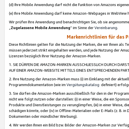
(d) Ihre Mobile Anwendung darf nicht die Funktion von Amazons eige
(e) Ihre Mobile Anwendung darf keine Amazon-Webpages in WebView 
Wir prüfen Ihre Anwendung und benachrichtigen Sie, ob sie angenomm
„
Zugelassene Mobile Anwendung
“ im Sinne der
Vereinbarung
.
Markenrichtlinien für das 
Diese Richtlinien gelten für die Nutzung der Marken, die wir Ihnen als 
müssen jederzeit strikt eingehalten werden, und jede Nutzung der Ama
Lizenzen bezüglich Ihrer Nutzung der Amazon-Marken.
1. SIE DÜRFEN DIE AMAZON-MARKEN AUSSCHLIESSLICH DURCH DARS
AUF EINER AMAZON-WEBSITE MITTELS EINES ENTSPRECHENDEN PART
2. Ihre Nutzung der Amazon-Marken muss (i) im Einklang mit der aktuells
Programmdokumentation (wie im
Vergütungskatalog
definiert) erfolg
3. Sie dürfen die Amazon-Marken ausschließlich für den in der Progr
nicht wie folgt nutzen oder darstellen: (i) in einer Weise, die ein Spo
Produkte und Dienstleistungen zu verunglimpfen, (iii) in einer Weise
schädigen könnte, oder (iv) in Offline-Materialien oder E-Mails (z. B.
Dokumenten oder mündlicher Werbung).
4. Wir werden Ihnen ein Bild bzw. Bilder der Amazon-Marken zur Verfüg