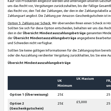
Kauf von Produkten eingelöst werden und unterliegen unseren Geschäf
uns das Recht vor, Vergütungen zurückzuhalten, bis der fällige Gesamt
das Recht vor, den Teil der Zahlungen, der den in der Zahlungstabelle 
Zahlungsart angibst. Die Zahlung per Amazon-Geschenkgutschein ist in
Option 3: Zahlung per Scheck.
Wir übersenden Ihnen einen Scheck in Höh
Sollten Sie sich für diese Option entscheiden, behalten wir uns das Rec
den in der
Übersicht Mindestauszahlungsbeträge
genannten Mindest
der
Übersicht Mindestauszahlungsbeträge
angegebene Bearbeitung
und Schweden nicht verfügbar.
Sollten Sie keine gültigen Informationen für die Zahlungsoption bereit
oder die Auszahlung verdienter Vergütung zurückhalten, bis Sie eine A
Übersicht Mindestauszahlungsbeträge
UK Maxium
UK
FR,
Minimum
un
Option 1 (Überweisung)
25£
25
£5,000
Option 2
25£
25
(Geschenkgutschein)