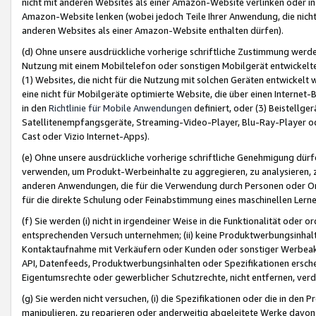
nicht mit anderen Websites als einer Amazon-Website verlinken oder i
Amazon-Website lenken (wobei jedoch Teile Ihrer Anwendung, die nich
anderen Websites als einer Amazon-Website enthalten dürfen).
(d) Ohne unsere ausdrückliche vorherige schriftliche Zustimmung werd
Nutzung mit einem Mobiltelefon oder sonstigen Mobilgerät entwickelt
(1) Websites, die nicht für die Nutzung mit solchen Geräten entwickelt
eine nicht für Mobilgeräte optimierte Website, die über einen Interne
in den
Richtlinie für Mobile Anwendungen
definiert, oder (3) Beistellge
Satellitenempfangsgeräte, Streaming-Video-Player, Blu-Ray-Player ode
Cast oder Vizio Internet-Apps).
(e) Ohne unsere ausdrückliche vorherige schriftliche Genehmigung dürfe
verwenden, um Produkt-Werbeinhalte zu aggregieren, zu analysieren, 
anderen Anwendungen, die für die Verwendung durch Personen oder Or
für die direkte Schulung oder Feinabstimmung eines maschinellen Lern
(f) Sie werden (i) nicht in irgendeiner Weise in die Funktionalität ode
entsprechenden Versuch unternehmen; (ii) keine Produktwerbungsinha
Kontaktaufnahme mit Verkäufern oder Kunden oder sonstiger Werbeaktiv
API, Datenfeeds, Produktwerbungsinhalten oder Spezifikationen erschei
Eigentumsrechte oder gewerblicher Schutzrechte, nicht entfernen, verd
(g) Sie werden nicht versuchen, (i) die Spezifikationen oder die in de
manipulieren, zu reparieren oder anderweitig abgeleitete Werke davon z