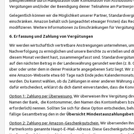
(beispielsweise durch Manipulation oder Kombination von Attributions-
Vergütungen und/oder der Beendigung deiner Teilnahme am Partnerp
Gelegentlich können wir die Möglichkeit unserer Partner, Standardv
einschränken. Amazon behält sich (ungeachtet etwaiger Fristen) das Re
modifizieren. Weitere Informationen zu Einschränkungen für Vergütung
6. Erfassung und Zahlung von Vergütungen
Wir werden wirtschaftlich vertretbare Anstrengungen unternehmen, um 
Nachverfolgung zu ermöglichen und unsere Berichte zu erstellen und di
diesem Monat verdient hast, zusammengefasst sind. Standardvergütung
auf den nächsten Betrag in der Landeswährung gerundet werden (z. B. C
über oder unter dem in deiner Preiskarte angegebenen Satz liegt. Wir
eine Amazon-Webseite etwa 60 Tage nach Ende jedes Kalendermonats, i
wurden. Du kannst wählen, ob du Zahlungen in einer anderen Währung
dafür entscheidest, erklärst du dich damit einverstanden, dass die K
Option 1: Zahlung per Überweisung.
Wir überweisen Ihre Vergütung dir
Namen der Bank, die Kontonummer, den Namen des Kontoinhabers bzw. a
erforderlich) nennen. Sollten Sie sich für diese Option entscheiden, be
fällige Gesamtbetrag den in der
Übersicht Mindestauszahlungsbet
Option 2: Zahlung per Amazon-Geschenkgutschein.
Wir übersenden Ihne
Partnerkonto genannte Haupt-E-Mail-Adresse. Diese Geschenkgutschei