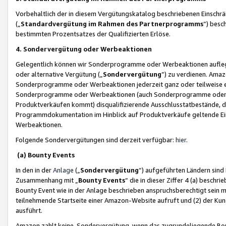
Vorbehaltlich der in diesem Vergütungskatalog beschriebenen Einschr
(„
Standardvergütung im Rahmen des Partnerprogramms
“) besc
bestimmten Prozentsatzes der Qualifizierten Erlöse.
4. Sondervergütung oder Werbeaktionen
Gelegentlich können wir Sonderprogramme oder Werbeaktionen auflegen,
oder alternative Vergütung („
Sondervergütung
”) zu verdienen. Amazo
Sonderprogramme oder Werbeaktionen jederzeit ganz oder teilweise einz
Sonderprogramme oder Werbeaktionen (auch Sonderprogramme oder We
Produktverkäufen kommt) disqualifizierende Ausschlusstatbestände, di
Programmdokumentation im Hinblick auf Produktverkäufe geltende E
Werbeaktionen.
Folgende Sondervergütungen sind derzeit verfügbar:
hier
.
(a) Bounty Events
In den in der
Anlage
(„
Sondervergütung
“) aufgeführten Ländern sind
Zusammenhang mit „
Bounty Events
“ die in dieser Ziffer 4 (a) besch
Bounty Event wie in der Anlage beschrieben anspruchsberechtigt sein mu
teilnehmende Startseite einer Amazon-Website aufruft und (2) der Kun
ausführt.
Amazon zahlt keine Sondervergütung, wenn das zugrundeliegende Boun