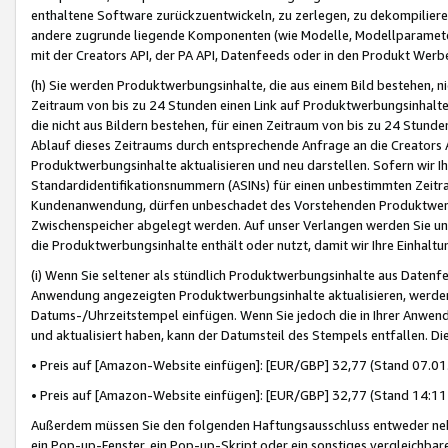
enthaltene Software zurückzuentwickeln, zu zerlegen, zu dekompilier
andere zugrunde liegende Komponenten (wie Modelle, Modellparameter
mit der Creators API, der PA API, Datenfeeds oder in den Produkt Werb
(h) Sie werden Produktwerbungsinhalte, die aus einem Bild bestehen, ni
Zeitraum von bis zu 24 Stunden einen Link auf Produktwerbungsinhalte
die nicht aus Bildern bestehen, für einen Zeitraum von bis zu 24 Stund
Ablauf dieses Zeitraums durch entsprechende Anfrage an die Creators 
Produktwerbungsinhalte aktualisieren und neu darstellen. Sofern wir Ih
Standardidentifikationsnummern (ASINs) für einen unbestimmten Zeitra
Kundenanwendung, dürfen unbeschadet des Vorstehenden Produktwerbu
Zwischenspeicher abgelegt werden. Auf unser Verlangen werden Sie un
die Produktwerbungsinhalte enthält oder nutzt, damit wir Ihre Einhalt
(i) Wenn Sie seltener als stündlich Produktwerbungsinhalte aus Datenfe
Anwendung angezeigten Produktwerbungsinhalte aktualisieren, werden 
Datums-/Uhrzeitstempel einfügen. Wenn Sie jedoch die in Ihrer Anwe
und aktualisiert haben, kann der Datumsteil des Stempels entfallen. Dies
• Preis auf [Amazon-Website einfügen]: [EUR/GBP] 32,77 (Stand 07.01.
• Preis auf [Amazon-Website einfügen]: [EUR/GBP] 32,77 (Stand 14:11 
Außerdem müssen Sie den folgenden Haftungsausschluss entweder neb
ein Pop-up-Fenster, ein Pop-up-Skript oder ein sonstiges vergleichba