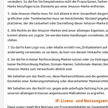
verändern. So dürfen Sie beispielsweise nicht die Proportionen, Farb
Marke hinzufügen bzw. Elemente aus einer Amazon-Marke entfernen.
5. Jede Amazon-Marke muss für sich alleine in ihrer Gesamtheit darge
grafischen oder Textelementen muss ein hinreichender Abstand gegebe
platzieren, der die Lesbarkeit oder Darstellung dieser Amazon-Marke b
6. Alle Rechte an den Amazon-Marken sind unser alleiniges Eigentum, 
kommt alleine uns zugute. Sie werden keine Handlungen vornehmen, 
stehen.
7. Du darfst kein Logo von, oder Inhalte erstellt von,
Drittanbietern au
anderweitig verwenden, es sei denn, du hast von diesem Verkäufer oder
8. Sie dürfen in keiner Rechtsordnung Marken nutzen oder zur Eintragu
keiner Rechtsordnung Marken, Domain-Namen, Subdomain-Namen, Benu
Amazon-Marke zum Verwechseln ähnlich sind.
Wir behalten uns das Recht vor, diese Markenrichtlinien und die gene
Einstellen einer Änderungsmitteilung oder überarbeiteter Markenricht
Wir behalten uns das Recht vor, gegen jede unbefugte Nutzung bzw. jede 
unserem alleinigen Ermessen angemessene Maßnahmen zu ergreifen.
IP-Lizenz- und Nutzungsan
Diese Lizenz regelt Ihre Nutzung von Programminhalten im Zusammen