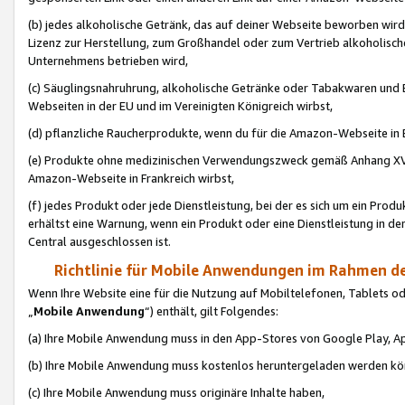
(b) jedes alkoholische Getränk, das auf deiner Webseite beworben wird
Lizenz zur Herstellung, zum Großhandel oder zum Vertrieb alkoholisch
Unternehmens betrieben wird,
(c) Säuglingsnahruhrung, alkoholische Getränke oder Tabakwaren und E
Webseiten in der EU und im Vereinigten Königreich wirbst,
(d) pflanzliche Raucherprodukte, wenn du für die Amazon-Webseite in B
(e) Produkte ohne medizinischen Verwendungszweck gemäß Anhang XVI 
Amazon-Webseite in Frankreich wirbst,
(f) jedes Produkt oder jede Dienstleistung, bei der es sich um ein Prod
erhältst eine Warnung, wenn ein Produkt oder eine Dienstleistung in de
Central ausgeschlossen ist.
Richtlinie für Mobile Anwendungen im Rahmen de
Wenn Ihre Website eine für die Nutzung auf Mobiltelefonen, Tablets 
„
Mobile Anwendung
“) enthält, gilt Folgendes:
(a) Ihre Mobile Anwendung muss in den App-Stores von Google Play, A
(b) Ihre Mobile Anwendung muss kostenlos heruntergeladen werden könn
(c) Ihre Mobile Anwendung muss originäre Inhalte haben,