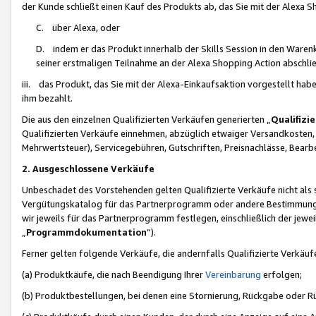
der Kunde schließt einen Kauf des Produkts ab, das Sie mit der Alexa 
C. über Alexa, oder
D. indem er das Produkt innerhalb der Skills Session in den Waren
seiner erstmaligen Teilnahme an der Alexa Shopping Action abschlie
iii. das Produkt, das Sie mit der Alexa-Einkaufsaktion vorgestellt ha
ihm bezahlt.
Die aus den einzelnen Qualifizierten Verkäufen generierten „
Qualifizi
Qualifizierten Verkäufe einnehmen, abzüglich etwaiger Versandkosten
Mehrwertsteuer), Servicegebühren, Gutschriften, Preisnachlässe, Bear
2. Ausgeschlossene Verkäufe
Unbeschadet des Vorstehenden gelten Qualifizierte Verkäufe nicht als
Vergütungskatalog für das Partnerprogramm oder andere Bestimmungen,
wir jeweils für das Partnerprogramm festlegen, einschließlich der jewe
„
Programmdokumentation
“).
Ferner gelten folgende Verkäufe, die andernfalls Qualifizierte Verkä
(a) Produktkäufe, die nach Beendigung Ihrer
Vereinbarung
erfolgen;
(b) Produktbestellungen, bei denen eine Stornierung, Rückgabe oder R