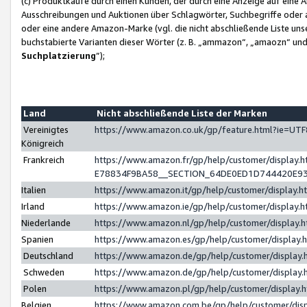
(c) Produktkäufe durch einen Kunden, der durch eine Anzeige auf eine 
Ausschreibungen und Auktionen über Schlagwörter, Suchbegriffe oder 
oder eine andere Amazon-Marke (vgl. die nicht abschließende Liste un
buchstabierte Varianten dieser Wörter (z. B. „ammazon“, „amaozn“ und „
Suchplatzierung
”);
Land
Nicht abschließende Liste der Marken
Vereinigtes
https://www.amazon.co.uk/gp/feature.html?ie=U
Königreich
Frankreich
https://www.amazon.fr/gp/help/customer/displa
E78834F9BA58__SECTION_64DE0ED1D744420E9
Italien
https://www.amazon.it/gp/help/customer/display
Irland
https://www.amazon.ie/gp/help/customer/displa
Niederlande
https://www.amazon.nl/gp/help/customer/display
Spanien
https://www.amazon.es/gp/help/customer/display
Deutschland
https://www.amazon.de/gp/help/customer/displa
Schweden
https://www.amazon.de/gp/help/customer/displa
Polen
https://www.amazon.pl/gp/help/customer/display
Belgien
https://www.amazon.com.be/gp/help/customer/d