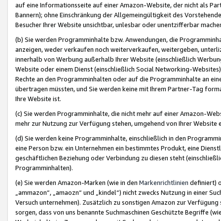
auf eine Informationsseite auf einer Amazon-Website, der nicht als Part
Bannern); ohne Einschränkung der Allgemeingültigkeit des Vorstehende
Besucher Ihrer Website unsichtbar, unlesbar oder unentzifferbar mache
(b) Sie werden Programminhalte bzw. Anwendungen, die Programminhalt
anzeigen, weder verkaufen noch weiterverkaufen, weitergeben, unterli
innerhalb von Werbung außerhalb Ihrer Website (einschließlich Werbun
Website oder einem Dienst (einschließlich Social Networking-Website
Rechte an den Programminhalten oder auf die Programminhalte an eine a
übertragen müssten, und Sie werden keine mit Ihrem Partner-Tag formati
Ihre Website ist.
(c) Sie werden Programminhalte, die nicht mehr auf einer Amazon-Websit
mehr zur Nutzung zur Verfügung stehen, umgehend von Ihrer Website e
(d) Sie werden keine Programminhalte, einschließlich in den Programmin
eine Person bzw. ein Unternehmen ein bestimmtes Produkt, eine Dienstle
geschäftlichen Beziehung oder Verbindung zu diesen steht (einschließli
Programminhalten).
(e) Sie werden Amazon-Marken (wie in den
Markenrichtlinien
definiert) 
„ammazon“, „amaozn“ und „kindel“) nicht zwecks Nutzung in einer Suc
Versuch unternehmen). Zusätzlich zu sonstigen Amazon zur Verfügung 
sorgen, dass von uns benannte Suchmaschinen Geschützte Begriffe (wie 