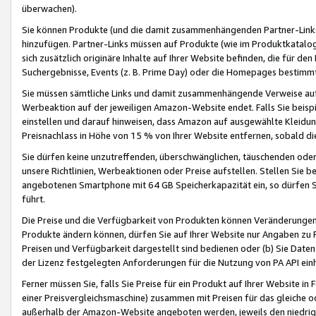
überwachen).
Sie können Produkte (und die damit zusammenhängenden Partner-Links)
hinzufügen. Partner-Links müssen auf Produkte (wie im Produktkatalog de
sich zusätzlich originäre Inhalte auf Ihrer Website befinden, die für 
Suchergebnisse, Events (z. B. Prime Day) oder die Homepages bestimmte
Sie müssen sämtliche Links und damit zusammenhängende Verweise auf z
Werbeaktion auf der jeweiligen Amazon-Website endet. Falls Sie beisp
einstellen und darauf hinweisen, dass Amazon auf ausgewählte Kleidun
Preisnachlass in Höhe von 15 % von Ihrer Website entfernen, sobald di
Sie dürfen keine unzutreffenden, überschwänglichen, täuschenden od
unsere Richtlinien, Werbeaktionen oder Preise aufstellen. Stellen Sie 
angebotenen Smartphone mit 64 GB Speicherkapazität ein, so dürfen S
führt.
Die Preise und die Verfügbarkeit von Produkten können Veränderungen 
Produkte ändern können, dürfen Sie auf Ihrer Website nur Angaben zu P
Preisen und Verfügbarkeit dargestellt sind bedienen oder (b) Sie Daten
der Lizenz festgelegten Anforderungen für die Nutzung von PA API einh
Ferner müssen Sie, falls Sie Preise für ein Produkt auf Ihrer Website in 
einer Preisvergleichsmaschine) zusammen mit Preisen für das gleiche o
außerhalb der Amazon-Website angeboten werden, jeweils den niedrigst