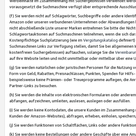
Werbeinhalte im Zusammenhang mit Suchergebnissen verwendet werden,
vorausgesetzt die Suchmaschine verfügt über entsprechende Ausschlu
(f) Sie werden nicht auf Schlagwörter, Suchbegriffe oder andere Ident
Amazon oder unseren verbundenen Unternehmen oder Abwandlungen bzw
nicht abschließende Liste unserer Marken entnehmen Sie bitte der Nich
Schlagwortauktionen auf Suchmaschinen teilnehmen, wenn die sich da
Kostenpflichtige Suchplatzierung (wie im
Vergütungskatalog
definiert
Suchmaschinen Links zur Verfügung stellen, damit Sie bei allgemeinen I
kostenfreien Suchergebnissen) auftauchen, solange Sie die
Vereinbaru
auf Ihre Website leiten und nicht unmittelbar oder mittelbar über eine
(g) Sie werden natürlichen oder juristischen Personen für die Nutzung 
Form von Geld, Rabatten, Preisnachlässen, Punkten, Spenden für Hilfs
beispielsweise keine Prämien- oder Treueprogramme auflegen, die Anrei
Partner-Links zu besuchen.
(h) Sie werden die Inhalte von elektronischen Formularen oder anderem M
abfangen, aufzeichnen, umleiten, auslesen, auslegen oder ausfüllen.
(i) Sie werden keine Kontodaten, die unsere Kunden im Zusammenhang 
Kunden der Amazon-Websites), abfragen, erheben, einholen, speichern,
(j) Sie werden Funktionen von Schaltflächen, Links oder andere Funkti
(k) Sie werden keine Bestellungen oder andere Geschäfte über eine Ama