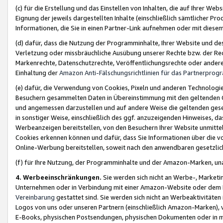
(c) für die Erstellung und das Einstellen von Inhalten, die auf Ihrer We
Eignung der jeweils dargestellten Inhalte (einschließlich sämtlicher 
Informationen, die Sie in einen Partner-Link aufnehmen oder mit diese
(d) dafür, dass die Nutzung der Programminhalte, Ihrer Website und des 
Verletzung oder missbräuchliche Ausübung unserer Rechte bzw. der Recht
Markenrechte, Datenschutzrechte, Veröffentlichungsrechte oder anderer
Einhaltung der
Amazon Anti-Fälschungsrichtlinien für das Partnerpro
(e) dafür, die Verwendung von Cookies, Pixeln und anderen Technologien
Besuchern gesammelten Daten in Übereinstimmung mit den geltenden Ge
und angemessen darzustellen und auf andere Weise die geltenden geset
in sonstiger Weise, einschließlich des ggf. anzuzeigenden Hinweises, d
Werbeanzeigen bereitstellen, von den Besuchern Ihrer Website unmitte
Cookies erkennen können und dafür, dass Sie Informationen über die v
Online-Werbung bereitstellen, soweit nach den anwendbaren gesetzlic
(f) für Ihre Nutzung, der Programminhalte und der Amazon-Marken, u
4. Werbeeinschränkungen.
Sie werden sich nicht an Werbe-, Market
Unternehmen oder in Verbindung mit einer Amazon-Website oder dem Pa
Vereinbarung
gestattet sind. Sie werden sich nicht an Werbeaktivitäten
Logos von uns oder unseren Partnern (einschließlich Amazon-Marken), 
E-Books, physischen Postsendungen, physischen Dokumenten oder in 