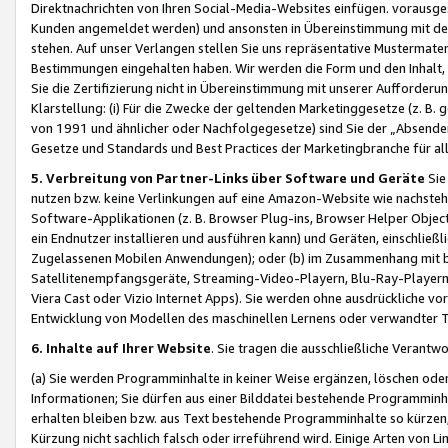
Direktnachrichten von Ihren Social-Media-Websites einfügen. vorausg
Kunden angemeldet werden) und ansonsten in Übereinstimmung mit der
stehen. Auf unser Verlangen stellen Sie uns repräsentative Mustermater
Bestimmungen eingehalten haben. Wir werden die Form und den Inhalt, di
Sie die Zertifizierung nicht in Übereinstimmung mit unserer Aufforderu
Klarstellung: (i) Für die Zwecke der geltenden Marketinggesetze (z. 
von 1991 und ähnlicher oder Nachfolgegesetze) sind Sie der „Absender“ j
Gesetze und Standards und Best Practices der Marketingbranche für 
5. Verbreitung von Partner-Links über Software und Geräte
Sie
nutzen bzw. keine Verlinkungen auf eine Amazon-Website wie nachsteh
Software-Applikationen (z. B. Browser Plug-ins, Browser Helper Objec
ein Endnutzer installieren und ausführen kann) und Geräten, einschlie
Zugelassenen Mobilen Anwendungen); oder (b) im Zusammenhang mit bzw.
Satellitenempfangsgeräte, Streaming-Video-Playern, Blu-Ray-Playern 
Viera Cast oder Vizio Internet Apps). Sie werden ohne ausdrückliche v
Entwicklung von Modellen des maschinellen Lernens oder verwandter 
6. Inhalte auf Ihrer Website
. Sie tragen die ausschließliche Verantwo
(a) Sie werden Programminhalte in keiner Weise ergänzen, löschen oder
Informationen; Sie dürfen aus einer Bilddatei bestehende Programminhal
erhalten bleiben bzw. aus Text bestehende Programminhalte so kürzen, 
Kürzung nicht sachlich falsch oder irreführend wird. Einige Arten von L