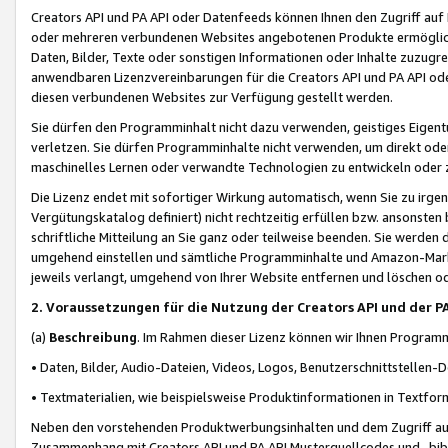
Creators API und PA API oder Datenfeeds können Ihnen den Zugriff auf D
oder mehreren verbundenen Websites angebotenen Produkte ermögliche
Daten, Bilder, Texte oder sonstigen Informationen oder Inhalte zuzugre
anwendbaren Lizenzvereinbarungen für die Creators API und PA API od
diesen verbundenen Websites zur Verfügung gestellt werden.
Sie dürfen den Programminhalt nicht dazu verwenden, geistiges Eigent
verletzen. Sie dürfen Programminhalte nicht verwenden, um direkt ode
maschinelles Lernen oder verwandte Technologien zu entwickeln oder zu
Die Lizenz endet mit sofortiger Wirkung automatisch, wenn Sie zu irg
Vergütungskatalog definiert) nicht rechtzeitig erfüllen bzw. ansonsten
schriftliche Mitteilung an Sie ganz oder teilweise beenden. Sie werden
umgehend einstellen und sämtliche Programminhalte und Amazon-Marke
jeweils verlangt, umgehend von Ihrer Website entfernen und löschen od
2. Voraussetzungen für die Nutzung der Creators API und der P
(a)
Beschreibung
. Im Rahmen dieser Lizenz können wir Ihnen Programmi
• Daten, Bilder, Audio-Dateien, Videos, Logos, Benutzerschnittstellen-
• Textmaterialien, wie beispielsweise Produktinformationen in Textfor
Neben den vorstehenden Produktwerbungsinhalten und dem Zugriff auf 
Zusammenhang mit Creators API und PA API Musterquellcodes und -bibli