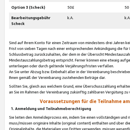
Option 3 (Scheck)
50£
50
Bearbeitungsgebühr
k.A.
k.A
Scheck
Sind auf Ihrem Konto für einen Zeitraum von mindestens drei Jahren kein
Frist von sieben Tagen nach einer entsprechenden Ankündigung die für
Schlussbetrag zurückzuhalten, der dem in der Übersicht Mindestausz
Mindestauszahlungsbetrag entspricht. Ferner können eine etwaig aufg
unterliegen oder durch geltende Verjährungsfristen verfallen.
An Sie unter Abzug bzw. Einbehalt aller in der Vereinbarung beschrieb
Ihnen gemäß der Vereinbarung zustehenden Beträge dar.
Sollten Sie, gleich aus welchem Grund, eine Überschusszahlung erhalte
an Sie im Rahmen der Vereinbarung zukünftig zahlbaren Vergütung zu 
Voraussetzungen für die Teilnahme a
1. Anmeldung und Teilnahmeberechtigung
Sie leiten den Anmeldeprozess ein, indem Sie einen vollständigen und 
muss/müssen originäre Inhalte (original content) enthalten und über d
Originalinhalte, die Materialien von Dritten verwenden, müssen wese