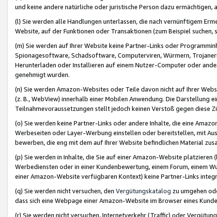
und keine andere natürliche oder juristische Person dazu ermächtigen, a
(l) Sie werden alle Handlungen unterlassen, die nach vernünftigem Erme
Website, auf der Funktionen oder Transaktionen (zum Beispiel suchen, s
(m) Sie werden auf Ihrer Website keine Partner-Links oder Programmin
Spionagesoftware, Schadsoftware, Computerviren, Würmern, Trojaner
Herunterladen oder Installieren auf einem Nutzer-Computer oder ande
genehmigt wurden.
(n) Sie werden Amazon-Websites oder Teile davon nicht auf Ihrer Websi
(z. B., WebView) innerhalb einer Mobilen Anwendung. Die Darstellung ein
Teilnahmevoraussetzungen stellt jedoch keinen Verstoß gegen diese Zif
(o) Sie werden keine Partner-Links oder andere Inhalte, die eine Am
Werbeseiten oder Layer-Werbung einstellen oder bereitstellen, mit Au
bewerben, die eng mit dem auf Ihrer Website befindlichen Material z
(p) Sie werden in Inhalte, die Sie auf einer Amazon-Website platzier
Werbediensten oder in einer Kundenbewertung, einem Forum, einem Wun
einer Amazon-Website verfügbaren Kontext) keine Partner-Links integr
(q) Sie werden nicht versuchen, den
Vergütungskatalog
zu umgehen oder
dass sich eine Webpage einer Amazon-Website im Browser eines Kunden 
(r) Sie werden nicht versuchen, Internetverkehr (Traffic) oder Vergü