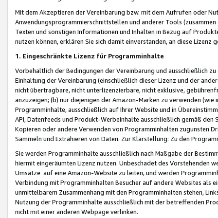
Mit dem Akzeptieren der Vereinbarung bzw. mit dem Aufrufen oder Nutz
Anwendungsprogrammierschnittstellen und anderer Tools (zusammen die
Texten und sonstigen Informationen und Inhalten in Bezug auf Produkte
nutzen können, erklären Sie sich damit einverstanden, an diese Lizenz 
1. Eingeschränkte Lizenz für Programminhalte
Vorbehaltlich der Bedingungen der Vereinbarung und ausschließlich z
Einhaltung der Vereinbarung (einschließlich dieser Lizenz und der ande
nicht übertragbare, nicht unterlizenzierbare, nicht exklusive, gebühren
anzuzeigen; (b) nur diejenigen der Amazon-Marken zu verwenden (wie in 
Programminhalte, ausschließlich auf Ihrer Website und in Übereinstimmu
API, Datenfeeds und Produkt-Werbeinhalte ausschließlich gemäß den Spe
Kopieren oder andere Verwenden von Programminhalten zugunsten Dri
Sammeln und Extrahieren von Daten. Zur Klarstellung: Zu den Program
Sie werden Programminhalte ausschließlich nach Maßgabe der Besti
hiermit eingeräumten Lizenz nutzen. Unbeschadet des Vorstehenden we
Umsätze auf eine Amazon-Website zu leiten, und werden Programminhal
Verbindung mit Programminhalten Besucher auf andere Websites als ein
unmittelbarem Zusammenhang mit den Programminhalten stehen, Links z
Nutzung der Programminhalte ausschließlich mit der betreffenden Pr
nicht mit einer anderen Webpage verlinken.