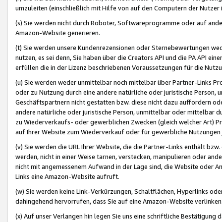
umzuleiten (einschließlich mit Hilfe von auf den Computern der Nutzer i
(s) Sie werden nicht durch Roboter, Softwareprogramme oder auf andere
Amazon-Website generieren.
(t) Sie werden unsere Kundenrezensionen oder Sternebewertungen wed
nutzen, es sei denn, Sie haben über die Creators API und die PA API e
erfüllen die in der Lizenz beschriebenen Voraussetzungen für die Nutzu
(u) Sie werden weder unmittelbar noch mittelbar über Partner-Links P
oder zu Nutzung durch eine andere natürliche oder juristische Person,
Geschäftspartnern nicht gestatten bzw. diese nicht dazu auffordern od
andere natürliche oder juristische Person, unmittelbar oder mittelbar
zu Wiederverkaufs- oder gewerblichen Zwecken (gleich welcher Art) 
auf Ihrer Website zum Wiederverkauf oder für gewerbliche Nutzungen 
(v) Sie werden die URL Ihrer Website, die die Partner-Links enthält b
werden, nicht in einer Weise tarnen, verstecken, manipulieren oder and
nicht mit angemessenem Aufwand in der Lage sind, die Website oder A
Links eine Amazon-Website aufruft.
(w) Sie werden keine Link-Verkürzungen, Schaltflächen, Hyperlinks ode
dahingehend hervorrufen, dass Sie auf eine Amazon-Website verlinken
(x) Auf unser Verlangen hin legen Sie uns eine schriftliche Bestätigung