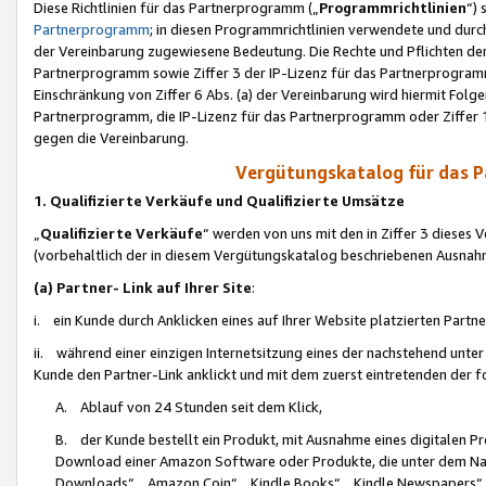
Diese Richtlinien für das Partnerprogramm („
Programmrichtlinien
“)
Partnerprogramm
; in diesen Programmrichtlinien verwendete und durch
der Vereinbarung zugewiesene Bedeutung. Die Rechte und Pflichten de
Partnerprogramm sowie Ziffer 3 der IP-Lizenz für das Partnerprogram
Einschränkung von Ziffer 6 Abs. (a) der Vereinbarung wird hiermit Fol
Partnerprogramm, die IP-Lizenz für das Partnerprogramm oder Ziffer 1
gegen die Vereinbarung.
Vergütungskatalog für das 
1. Qualifizierte Verkäufe und Qualifizierte Umsätze
„
Qualifizierte Verkäufe
“ werden von uns mit den in Ziffer 3 diese
(vorbehaltlich der in diesem Vergütungskatalog beschriebenen Ausnah
(a) Partner- Link auf Ihrer Site
:
i. ein Kunde durch Anklicken eines auf Ihrer Website platzierten Part
ii. während einer einzigen Internetsitzung eines der nachstehend unter (i)
Kunde den Partner-Link anklickt und mit dem zuerst eintretenden der f
A. Ablauf von 24 Stunden seit dem Klick,
B. der Kunde bestellt ein Produkt, mit Ausnahme eines digitalen P
Download einer Amazon Software oder Produkte, die unter dem N
Downloads“, „Amazon Coin“, „Kindle Books“, „Kindle Newspapers“, „