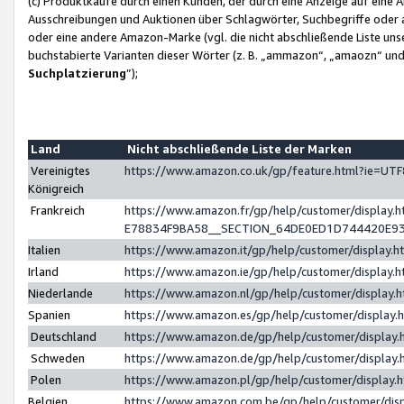
(c) Produktkäufe durch einen Kunden, der durch eine Anzeige auf eine 
Ausschreibungen und Auktionen über Schlagwörter, Suchbegriffe oder 
oder eine andere Amazon-Marke (vgl. die nicht abschließende Liste un
buchstabierte Varianten dieser Wörter (z. B. „ammazon“, „amaozn“ und „
Suchplatzierung
”);
Land
Nicht abschließende Liste der Marken
Vereinigtes
https://www.amazon.co.uk/gp/feature.html?ie=U
Königreich
Frankreich
https://www.amazon.fr/gp/help/customer/displa
E78834F9BA58__SECTION_64DE0ED1D744420E9
Italien
https://www.amazon.it/gp/help/customer/display
Irland
https://www.amazon.ie/gp/help/customer/displa
Niederlande
https://www.amazon.nl/gp/help/customer/display
Spanien
https://www.amazon.es/gp/help/customer/display
Deutschland
https://www.amazon.de/gp/help/customer/displa
Schweden
https://www.amazon.de/gp/help/customer/displa
Polen
https://www.amazon.pl/gp/help/customer/display
Belgien
https://www.amazon.com.be/gp/help/customer/d