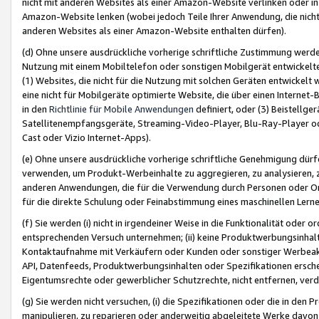
nicht mit anderen Websites als einer Amazon-Website verlinken oder i
Amazon-Website lenken (wobei jedoch Teile Ihrer Anwendung, die nich
anderen Websites als einer Amazon-Website enthalten dürfen).
(d) Ohne unsere ausdrückliche vorherige schriftliche Zustimmung werd
Nutzung mit einem Mobiltelefon oder sonstigen Mobilgerät entwickelt
(1) Websites, die nicht für die Nutzung mit solchen Geräten entwickelt
eine nicht für Mobilgeräte optimierte Website, die über einen Interne
in den
Richtlinie für Mobile Anwendungen
definiert, oder (3) Beistellge
Satellitenempfangsgeräte, Streaming-Video-Player, Blu-Ray-Player ode
Cast oder Vizio Internet-Apps).
(e) Ohne unsere ausdrückliche vorherige schriftliche Genehmigung dürfe
verwenden, um Produkt-Werbeinhalte zu aggregieren, zu analysieren, 
anderen Anwendungen, die für die Verwendung durch Personen oder Or
für die direkte Schulung oder Feinabstimmung eines maschinellen Lern
(f) Sie werden (i) nicht in irgendeiner Weise in die Funktionalität ode
entsprechenden Versuch unternehmen; (ii) keine Produktwerbungsinha
Kontaktaufnahme mit Verkäufern oder Kunden oder sonstiger Werbeaktiv
API, Datenfeeds, Produktwerbungsinhalten oder Spezifikationen erschei
Eigentumsrechte oder gewerblicher Schutzrechte, nicht entfernen, verd
(g) Sie werden nicht versuchen, (i) die Spezifikationen oder die in de
manipulieren, zu reparieren oder anderweitig abgeleitete Werke davon z