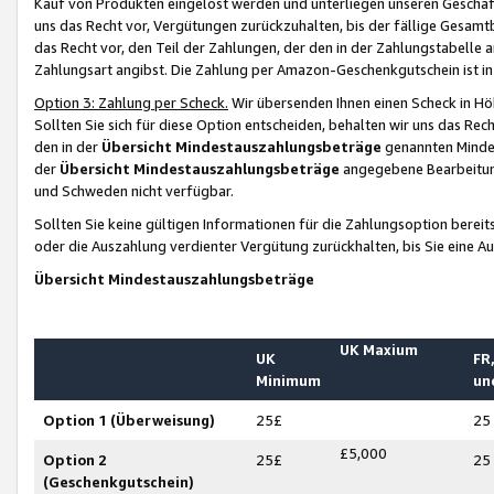
Kauf von Produkten eingelöst werden und unterliegen unseren Geschäf
uns das Recht vor, Vergütungen zurückzuhalten, bis der fällige Gesamt
das Recht vor, den Teil der Zahlungen, der den in der Zahlungstabelle 
Zahlungsart angibst. Die Zahlung per Amazon-Geschenkgutschein ist in
Option 3: Zahlung per Scheck.
Wir übersenden Ihnen einen Scheck in Höh
Sollten Sie sich für diese Option entscheiden, behalten wir uns das Rec
den in der
Übersicht Mindestauszahlungsbeträge
genannten Mindest
der
Übersicht Mindestauszahlungsbeträge
angegebene Bearbeitung
und Schweden nicht verfügbar.
Sollten Sie keine gültigen Informationen für die Zahlungsoption bereit
oder die Auszahlung verdienter Vergütung zurückhalten, bis Sie eine A
Übersicht Mindestauszahlungsbeträge
UK Maxium
UK
FR,
Minimum
un
Option 1 (Überweisung)
25£
25
£5,000
Option 2
25£
25
(Geschenkgutschein)