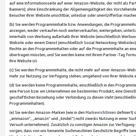
auf eine Informationsseite auf einer Amazon-Website, der nicht als Part
Bannern); ohne Einschränkung der Allgemeingültigkeit des Vorstehende
Besucher Ihrer Website unsichtbar, unlesbar oder unentzifferbar mache
(b) Sie werden Programminhalte bzw. Anwendungen, die Programminhalt
anzeigen, weder verkaufen noch weiterverkaufen, weitergeben, unterli
innerhalb von Werbung außerhalb Ihrer Website (einschließlich Werbun
Website oder einem Dienst (einschließlich Social Networking-Website
Rechte an den Programminhalten oder auf die Programminhalte an eine a
übertragen müssten, und Sie werden keine mit Ihrem Partner-Tag formati
Ihre Website ist.
(c) Sie werden Programminhalte, die nicht mehr auf einer Amazon-Websit
mehr zur Nutzung zur Verfügung stehen, umgehend von Ihrer Website e
(d) Sie werden keine Programminhalte, einschließlich in den Programmin
eine Person bzw. ein Unternehmen ein bestimmtes Produkt, eine Dienstle
geschäftlichen Beziehung oder Verbindung zu diesen steht (einschließli
Programminhalten).
(e) Sie werden Amazon-Marken (wie in den
Markenrichtlinien
definiert) 
„ammazon“, „amaozn“ und „kindel“) nicht zwecks Nutzung in einer Suc
Versuch unternehmen). Zusätzlich zu sonstigen Amazon zur Verfügung 
sorgen, dass von uns benannte Suchmaschinen Geschützte Begriffe (wie 