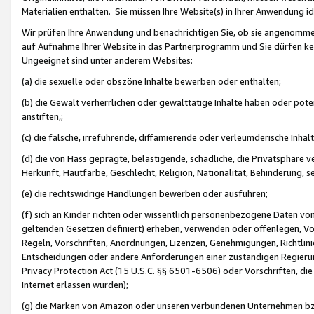
Materialien enthalten. Sie müssen Ihre Website(s) in Ihrer Anwendung ide
Wir prüfen Ihre Anwendung und benachrichtigen Sie, ob sie angenommen
auf Aufnahme Ihrer Website in das Partnerprogramm und Sie dürfen kei
Ungeeignet sind unter anderem Websites:
(a) die sexuelle oder obszöne Inhalte bewerben oder enthalten;
(b) die Gewalt verherrlichen oder gewalttätige Inhalte haben oder pot
anstiften,;
(c) die falsche, irreführende, diffamierende oder verleumderische Inha
(d) die von Hass geprägte, belästigende, schädliche, die Privatsphäre v
Herkunft, Hautfarbe, Geschlecht, Religion, Nationalität, Behinderung, 
(e) die rechtswidrige Handlungen bewerben oder ausführen;
(f) sich an Kinder richten oder wissentlich personenbezogene Daten vo
geltenden Gesetzen definiert) erheben, verwenden oder offenlegen, Vo
Regeln, Vorschriften, Anordnungen, Lizenzen, Genehmigungen, Richtlini
Entscheidungen oder andere Anforderungen einer zuständigen Regierung
Privacy Protection Act (15 U.S.C. §§ 6501-6506) oder Vorschriften, di
Internet erlassen wurden);
(g) die Marken von Amazon oder unseren verbundenen Unternehmen b