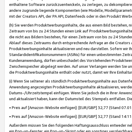
enthaltene Software zurückzuentwickeln, zu zerlegen, zu dekompilier
andere zugrunde liegende Komponenten (wie Modelle, Modellparameter
mit der Creators API, der PA API, Datenfeeds oder in den Produkt Werb
(h) Sie werden Produktwerbungsinhalte, die aus einem Bild bestehen, ni
Zeitraum von bis zu 24 Stunden einen Link auf Produktwerbungsinhalte
die nicht aus Bildern bestehen, für einen Zeitraum von bis zu 24 Stund
Ablauf dieses Zeitraums durch entsprechende Anfrage an die Creators 
Produktwerbungsinhalte aktualisieren und neu darstellen. Sofern wir Ih
Standardidentifikationsnummern (ASINs) für einen unbestimmten Zeitra
Kundenanwendung, dürfen unbeschadet des Vorstehenden Produktwerbu
Zwischenspeicher abgelegt werden. Auf unser Verlangen werden Sie un
die Produktwerbungsinhalte enthält oder nutzt, damit wir Ihre Einhalt
(i) Wenn Sie seltener als stündlich Produktwerbungsinhalte aus Datenfe
Anwendung angezeigten Produktwerbungsinhalte aktualisieren, werden 
Datums-/Uhrzeitstempel einfügen. Wenn Sie jedoch die in Ihrer Anwe
und aktualisiert haben, kann der Datumsteil des Stempels entfallen. Dies
• Preis auf [Amazon-Website einfügen]: [EUR/GBP] 32,77 (Stand 07.01.
• Preis auf [Amazon-Website einfügen]: [EUR/GBP] 32,77 (Stand 14:11 
Außerdem müssen Sie den folgenden Haftungsausschluss entweder neb
ein Pop-up-Fenster, ein Pop-up-Skript oder ein sonstiges vergleichba