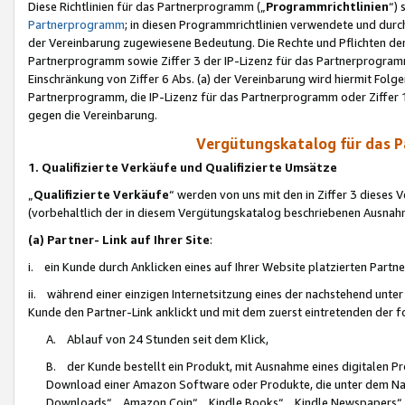
Diese Richtlinien für das Partnerprogramm („
Programmrichtlinien
“)
Partnerprogramm
; in diesen Programmrichtlinien verwendete und durch
der Vereinbarung zugewiesene Bedeutung. Die Rechte und Pflichten de
Partnerprogramm sowie Ziffer 3 der IP-Lizenz für das Partnerprogram
Einschränkung von Ziffer 6 Abs. (a) der Vereinbarung wird hiermit Fol
Partnerprogramm, die IP-Lizenz für das Partnerprogramm oder Ziffer 1
gegen die Vereinbarung.
Vergütungskatalog für das 
1. Qualifizierte Verkäufe und Qualifizierte Umsätze
„
Qualifizierte Verkäufe
“ werden von uns mit den in Ziffer 3 diese
(vorbehaltlich der in diesem Vergütungskatalog beschriebenen Ausnah
(a) Partner- Link auf Ihrer Site
:
i. ein Kunde durch Anklicken eines auf Ihrer Website platzierten Part
ii. während einer einzigen Internetsitzung eines der nachstehend unter (i)
Kunde den Partner-Link anklickt und mit dem zuerst eintretenden der f
A. Ablauf von 24 Stunden seit dem Klick,
B. der Kunde bestellt ein Produkt, mit Ausnahme eines digitalen P
Download einer Amazon Software oder Produkte, die unter dem N
Downloads“, „Amazon Coin“, „Kindle Books“, „Kindle Newspapers“, „