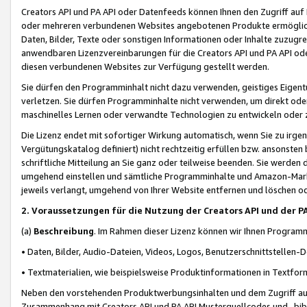
Creators API und PA API oder Datenfeeds können Ihnen den Zugriff auf D
oder mehreren verbundenen Websites angebotenen Produkte ermögliche
Daten, Bilder, Texte oder sonstigen Informationen oder Inhalte zuzugre
anwendbaren Lizenzvereinbarungen für die Creators API und PA API od
diesen verbundenen Websites zur Verfügung gestellt werden.
Sie dürfen den Programminhalt nicht dazu verwenden, geistiges Eigent
verletzen. Sie dürfen Programminhalte nicht verwenden, um direkt ode
maschinelles Lernen oder verwandte Technologien zu entwickeln oder zu
Die Lizenz endet mit sofortiger Wirkung automatisch, wenn Sie zu irg
Vergütungskatalog definiert) nicht rechtzeitig erfüllen bzw. ansonsten
schriftliche Mitteilung an Sie ganz oder teilweise beenden. Sie werden
umgehend einstellen und sämtliche Programminhalte und Amazon-Marke
jeweils verlangt, umgehend von Ihrer Website entfernen und löschen od
2. Voraussetzungen für die Nutzung der Creators API und der P
(a)
Beschreibung
. Im Rahmen dieser Lizenz können wir Ihnen Programmi
• Daten, Bilder, Audio-Dateien, Videos, Logos, Benutzerschnittstellen-
• Textmaterialien, wie beispielsweise Produktinformationen in Textfor
Neben den vorstehenden Produktwerbungsinhalten und dem Zugriff auf 
Zusammenhang mit Creators API und PA API Musterquellcodes und -bibli