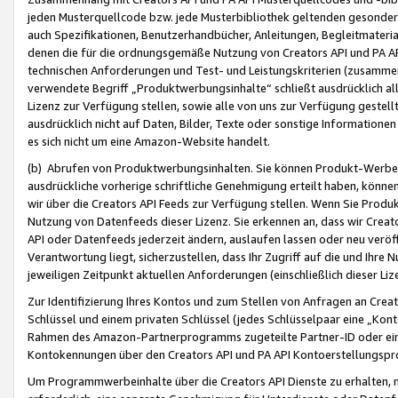
jeden Musterquellcode bzw. jede Musterbibliothek geltenden gesonder
auch Spezifikationen, Benutzerhandbücher, Anleitungen, Begleitmaterial
denen die für die ordnungsgemäße Nutzung von Creators API und PA A
technischen Anforderungen und Test- und Leistungskriterien (zusammen
verwendete Begriff „Produktwerbungsinhalte“ schließt ausdrücklich al
Lizenz zur Verfügung stellen, sowie alle von uns zur Verfügung gestel
ausdrücklich nicht auf Daten, Bilder, Texte oder sonstige Informatione
es sich nicht um eine Amazon-Website handelt.
(b) Abrufen von Produktwerbungsinhalten. Sie können Produkt-Werbein
ausdrückliche vorherige schriftliche Genehmigung erteilt haben, könn
wir über die Creators API Feeds zur Verfügung stellen. Wenn Sie Produk
Nutzung von Datenfeeds dieser Lizenz. Sie erkennen an, dass wir Creat
API oder Datenfeeds jederzeit ändern, auslaufen lassen oder neu veröffe
Verantwortung liegt, sicherzustellen, dass Ihr Zugriff auf die und Ihr
jeweiligen Zeitpunkt aktuellen Anforderungen (einschließlich dieser Liz
Zur Identifizierung Ihres Kontos und zum Stellen von Anfragen an Crea
Schlüssel und einem privaten Schlüssel (jedes Schlüsselpaar eine „Kon
Rahmen des Amazon-Partnerprogramms zugeteilte Partner-ID oder ein
Kontokennungen über den Creators API und PA API Kontoerstellungspro
Um Programmwerbeinhalte über die Creators API Dienste zu erhalten, m