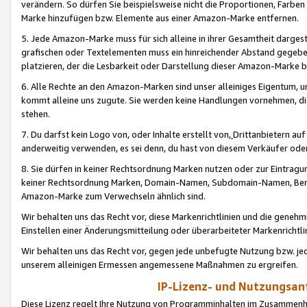
verändern. So dürfen Sie beispielsweise nicht die Proportionen, Farb
Marke hinzufügen bzw. Elemente aus einer Amazon-Marke entfernen.
5. Jede Amazon-Marke muss für sich alleine in ihrer Gesamtheit darge
grafischen oder Textelementen muss ein hinreichender Abstand gegebe
platzieren, der die Lesbarkeit oder Darstellung dieser Amazon-Marke b
6. Alle Rechte an den Amazon-Marken sind unser alleiniges Eigentum, 
kommt alleine uns zugute. Sie werden keine Handlungen vornehmen, 
stehen.
7. Du darfst kein Logo von, oder Inhalte erstellt von,
Drittanbietern au
anderweitig verwenden, es sei denn, du hast von diesem Verkäufer oder
8. Sie dürfen in keiner Rechtsordnung Marken nutzen oder zur Eintragu
keiner Rechtsordnung Marken, Domain-Namen, Subdomain-Namen, Benu
Amazon-Marke zum Verwechseln ähnlich sind.
Wir behalten uns das Recht vor, diese Markenrichtlinien und die gene
Einstellen einer Änderungsmitteilung oder überarbeiteter Markenricht
Wir behalten uns das Recht vor, gegen jede unbefugte Nutzung bzw. jede 
unserem alleinigen Ermessen angemessene Maßnahmen zu ergreifen.
IP-Lizenz- und Nutzungsan
Diese Lizenz regelt Ihre Nutzung von Programminhalten im Zusammen