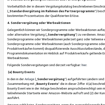
Vorbehaltlich der in diesem Vergütungskatalog beschriebenen Einschr
(„
Standardvergütung im Rahmen des Partnerprogramms
“) besc
bestimmten Prozentsatzes der Qualifizierten Erlöse.
4. Sondervergütung oder Werbeaktionen
Gelegentlich können wir Sonderprogramme oder Werbeaktionen auflegen,
oder alternative Vergütung („
Sondervergütung
”) zu verdienen. Amazo
Sonderprogramme oder Werbeaktionen jederzeit ganz oder teilweise einz
Sonderprogramme oder Werbeaktionen (auch Sonderprogramme oder We
Produktverkäufen kommt) disqualifizierende Ausschlusstatbestände, di
Programmdokumentation im Hinblick auf Produktverkäufe geltende E
Werbeaktionen.
Folgende Sondervergütungen sind derzeit verfügbar:
hier
.
(a) Bounty Events
In den in der
Anlage
(„
Sondervergütung
“) aufgeführten Ländern sind
Zusammenhang mit „
Bounty Events
“ die in dieser Ziffer 4 (a) besch
Bounty Event wie in der Anlage beschrieben anspruchsberechtigt sein mu
teilnehmende Startseite einer Amazon-Website aufruft und (2) der Kun
ausführt.
Amazon zahlt keine Sondervergütung, wenn das zugrundeliegende Boun