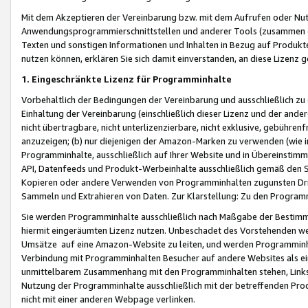
Mit dem Akzeptieren der Vereinbarung bzw. mit dem Aufrufen oder Nutz
Anwendungsprogrammierschnittstellen und anderer Tools (zusammen die
Texten und sonstigen Informationen und Inhalten in Bezug auf Produkte
nutzen können, erklären Sie sich damit einverstanden, an diese Lizenz 
1. Eingeschränkte Lizenz für Programminhalte
Vorbehaltlich der Bedingungen der Vereinbarung und ausschließlich z
Einhaltung der Vereinbarung (einschließlich dieser Lizenz und der ande
nicht übertragbare, nicht unterlizenzierbare, nicht exklusive, gebühren
anzuzeigen; (b) nur diejenigen der Amazon-Marken zu verwenden (wie in 
Programminhalte, ausschließlich auf Ihrer Website und in Übereinstimmu
API, Datenfeeds und Produkt-Werbeinhalte ausschließlich gemäß den Spe
Kopieren oder andere Verwenden von Programminhalten zugunsten Dri
Sammeln und Extrahieren von Daten. Zur Klarstellung: Zu den Program
Sie werden Programminhalte ausschließlich nach Maßgabe der Besti
hiermit eingeräumten Lizenz nutzen. Unbeschadet des Vorstehenden we
Umsätze auf eine Amazon-Website zu leiten, und werden Programminhal
Verbindung mit Programminhalten Besucher auf andere Websites als ein
unmittelbarem Zusammenhang mit den Programminhalten stehen, Links z
Nutzung der Programminhalte ausschließlich mit der betreffenden Pr
nicht mit einer anderen Webpage verlinken.