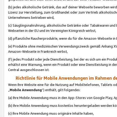
(b) jedes alkoholische Getränk, das auf deiner Webseite beworben wird
Lizenz zur Herstellung, zum Großhandel oder zum Vertrieb alkoholisch
Unternehmens betrieben wird,
(c) Säuglingsnahruhrung, alkoholische Getränke oder Tabakwaren und E
Webseiten in der EU und im Vereinigten Königreich wirbst,
(d) pflanzliche Raucherprodukte, wenn du für die Amazon-Webseite in B
(e) Produkte ohne medizinischen Verwendungszweck gemäß Anhang XVI 
Amazon-Webseite in Frankreich wirbst,
(f) jedes Produkt oder jede Dienstleistung, bei der es sich um ein Prod
erhältst eine Warnung, wenn ein Produkt oder eine Dienstleistung in de
Central ausgeschlossen ist.
Richtlinie für Mobile Anwendungen im Rahmen de
Wenn Ihre Website eine für die Nutzung auf Mobiltelefonen, Tablets 
„
Mobile Anwendung
“) enthält, gilt Folgendes:
(a) Ihre Mobile Anwendung muss in den App-Stores von Google Play, A
(b) Ihre Mobile Anwendung muss kostenlos heruntergeladen werden könn
(c) Ihre Mobile Anwendung muss originäre Inhalte haben,