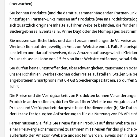
überwachen).
Sie können Produkte (und die damit zusammenhängenden Partner-Links)
hinzufügen. Partner-Links müssen auf Produkte (wie im Produktkatalog de
sich zusätzlich originäre Inhalte auf Ihrer Website befinden, die für 
Suchergebnisse, Events (z. B. Prime Day) oder die Homepages bestimmte
Sie müssen sämtliche Links und damit zusammenhängende Verweise auf z
Werbeaktion auf der jeweiligen Amazon-Website endet. Falls Sie beisp
einstellen und darauf hinweisen, dass Amazon auf ausgewählte Kleidun
Preisnachlass in Höhe von 15 % von Ihrer Website entfernen, sobald di
Sie dürfen keine unzutreffenden, überschwänglichen, täuschenden od
unsere Richtlinien, Werbeaktionen oder Preise aufstellen. Stellen Sie 
angebotenen Smartphone mit 64 GB Speicherkapazität ein, so dürfen S
führt.
Die Preise und die Verfügbarkeit von Produkten können Veränderungen 
Produkte ändern können, dürfen Sie auf Ihrer Website nur Angaben zu P
Preisen und Verfügbarkeit dargestellt sind bedienen oder (b) Sie Daten
der Lizenz festgelegten Anforderungen für die Nutzung von PA API einh
Ferner müssen Sie, falls Sie Preise für ein Produkt auf Ihrer Website in 
einer Preisvergleichsmaschine) zusammen mit Preisen für das gleiche o
außerhalb der Amazon-Website angeboten werden, jeweils den niedrigst