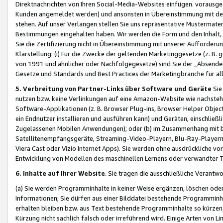
Direktnachrichten von Ihren Social-Media-Websites einfügen. vorausg
Kunden angemeldet werden) und ansonsten in Übereinstimmung mit der
stehen. Auf unser Verlangen stellen Sie uns repräsentative Mustermater
Bestimmungen eingehalten haben. Wir werden die Form und den Inhalt, di
Sie die Zertifizierung nicht in Übereinstimmung mit unserer Aufforderu
Klarstellung: (i) Für die Zwecke der geltenden Marketinggesetze (z. 
von 1991 und ähnlicher oder Nachfolgegesetze) sind Sie der „Absender“ j
Gesetze und Standards und Best Practices der Marketingbranche für 
5. Verbreitung von Partner-Links über Software und Geräte
Sie
nutzen bzw. keine Verlinkungen auf eine Amazon-Website wie nachsteh
Software-Applikationen (z. B. Browser Plug-ins, Browser Helper Objec
ein Endnutzer installieren und ausführen kann) und Geräten, einschlie
Zugelassenen Mobilen Anwendungen); oder (b) im Zusammenhang mit bzw.
Satellitenempfangsgeräte, Streaming-Video-Playern, Blu-Ray-Playern 
Viera Cast oder Vizio Internet Apps). Sie werden ohne ausdrückliche v
Entwicklung von Modellen des maschinellen Lernens oder verwandter 
6. Inhalte auf Ihrer Website
. Sie tragen die ausschließliche Verantwo
(a) Sie werden Programminhalte in keiner Weise ergänzen, löschen oder
Informationen; Sie dürfen aus einer Bilddatei bestehende Programminhal
erhalten bleiben bzw. aus Text bestehende Programminhalte so kürzen, 
Kürzung nicht sachlich falsch oder irreführend wird. Einige Arten von L