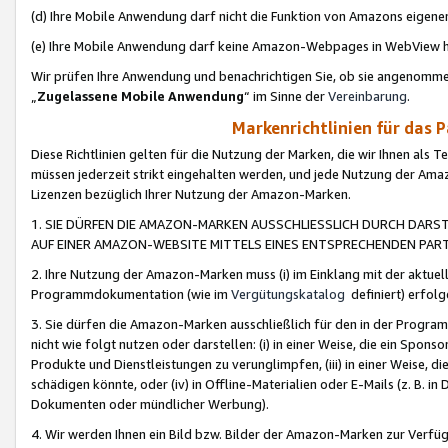
(d) Ihre Mobile Anwendung darf nicht die Funktion von Amazons eige
(e) Ihre Mobile Anwendung darf keine Amazon-Webpages in WebView 
Wir prüfen Ihre Anwendung und benachrichtigen Sie, ob sie angenomm
„
Zugelassene Mobile Anwendung
“ im Sinne der
Vereinbarung
.
Markenrichtlinien für das 
Diese Richtlinien gelten für die Nutzung der Marken, die wir Ihnen als 
müssen jederzeit strikt eingehalten werden, und jede Nutzung der Ama
Lizenzen bezüglich Ihrer Nutzung der Amazon-Marken.
1. SIE DÜRFEN DIE AMAZON-MARKEN AUSSCHLIESSLICH DURCH DARS
AUF EINER AMAZON-WEBSITE MITTELS EINES ENTSPRECHENDEN PART
2. Ihre Nutzung der Amazon-Marken muss (i) im Einklang mit der aktuells
Programmdokumentation (wie im
Vergütungskatalog
definiert) erfolg
3. Sie dürfen die Amazon-Marken ausschließlich für den in der Progr
nicht wie folgt nutzen oder darstellen: (i) in einer Weise, die ein Spo
Produkte und Dienstleistungen zu verunglimpfen, (iii) in einer Weise
schädigen könnte, oder (iv) in Offline-Materialien oder E-Mails (z. B.
Dokumenten oder mündlicher Werbung).
4. Wir werden Ihnen ein Bild bzw. Bilder der Amazon-Marken zur Verfüg