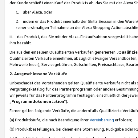
der Kunde schließt einen Kauf des Produkts ab, das Sie mit der Alexa 
C. über Alexa, oder
D. indem er das Produkt innerhalb der Skills Session in den Waren
seiner erstmaligen Teilnahme an der Alexa Shopping Action abschlie
iii. das Produkt, das Sie mit der Alexa-Einkaufsaktion vorgestellt ha
ihm bezahlt.
Die aus den einzelnen Qualifizierten Verkäufen generierten „
Qualifizi
Qualifizierten Verkäufe einnehmen, abzüglich etwaiger Versandkosten
Mehrwertsteuer), Servicegebühren, Gutschriften, Preisnachlässe, Bear
2. Ausgeschlossene Verkäufe
Unbeschadet des Vorstehenden gelten Qualifizierte Verkäufe nicht als
Vergütungskatalog für das Partnerprogramm oder andere Bestimmungen,
wir jeweils für das Partnerprogramm festlegen, einschließlich der jewe
„
Programmdokumentation
“).
Ferner gelten folgende Verkäufe, die andernfalls Qualifizierte Verkä
(a) Produktkäufe, die nach Beendigung Ihrer
Vereinbarung
erfolgen;
(b) Produktbestellungen, bei denen eine Stornierung, Rückgabe oder R