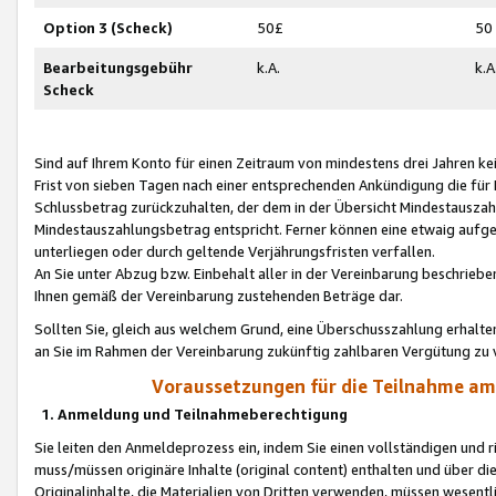
Option 3 (Scheck)
50£
50
Bearbeitungsgebühr
k.A.
k.A
Scheck
Sind auf Ihrem Konto für einen Zeitraum von mindestens drei Jahren kein
Frist von sieben Tagen nach einer entsprechenden Ankündigung die für
Schlussbetrag zurückzuhalten, der dem in der Übersicht Mindestausz
Mindestauszahlungsbetrag entspricht. Ferner können eine etwaig aufg
unterliegen oder durch geltende Verjährungsfristen verfallen.
An Sie unter Abzug bzw. Einbehalt aller in der Vereinbarung beschrieb
Ihnen gemäß der Vereinbarung zustehenden Beträge dar.
Sollten Sie, gleich aus welchem Grund, eine Überschusszahlung erhalte
an Sie im Rahmen der Vereinbarung zukünftig zahlbaren Vergütung zu 
Voraussetzungen für die Teilnahme a
1. Anmeldung und Teilnahmeberechtigung
Sie leiten den Anmeldeprozess ein, indem Sie einen vollständigen und 
muss/müssen originäre Inhalte (original content) enthalten und über d
Originalinhalte, die Materialien von Dritten verwenden, müssen wese