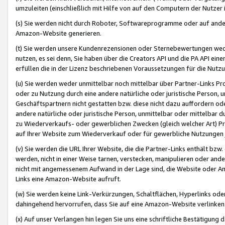
umzuleiten (einschließlich mit Hilfe von auf den Computern der Nutzer i
(s) Sie werden nicht durch Roboter, Softwareprogramme oder auf andere
Amazon-Website generieren.
(t) Sie werden unsere Kundenrezensionen oder Sternebewertungen wed
nutzen, es sei denn, Sie haben über die Creators API und die PA API e
erfüllen die in der Lizenz beschriebenen Voraussetzungen für die Nutzu
(u) Sie werden weder unmittelbar noch mittelbar über Partner-Links P
oder zu Nutzung durch eine andere natürliche oder juristische Person,
Geschäftspartnern nicht gestatten bzw. diese nicht dazu auffordern od
andere natürliche oder juristische Person, unmittelbar oder mittelbar
zu Wiederverkaufs- oder gewerblichen Zwecken (gleich welcher Art) 
auf Ihrer Website zum Wiederverkauf oder für gewerbliche Nutzungen 
(v) Sie werden die URL Ihrer Website, die die Partner-Links enthält b
werden, nicht in einer Weise tarnen, verstecken, manipulieren oder and
nicht mit angemessenem Aufwand in der Lage sind, die Website oder A
Links eine Amazon-Website aufruft.
(w) Sie werden keine Link-Verkürzungen, Schaltflächen, Hyperlinks ode
dahingehend hervorrufen, dass Sie auf eine Amazon-Website verlinken
(x) Auf unser Verlangen hin legen Sie uns eine schriftliche Bestätigung