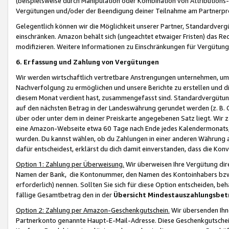
(beispielsweise durch Manipulation oder Kombination von Attributions-
Vergütungen und/oder der Beendigung deiner Teilnahme am Partnerp
Gelegentlich können wir die Möglichkeit unserer Partner, Standardv
einschränken. Amazon behält sich (ungeachtet etwaiger Fristen) das Re
modifizieren. Weitere Informationen zu Einschränkungen für Vergütung
6. Erfassung und Zahlung von Vergütungen
Wir werden wirtschaftlich vertretbare Anstrengungen unternehmen, um 
Nachverfolgung zu ermöglichen und unsere Berichte zu erstellen und di
diesem Monat verdient hast, zusammengefasst sind. Standardvergütung
auf den nächsten Betrag in der Landeswährung gerundet werden (z. B. C
über oder unter dem in deiner Preiskarte angegebenen Satz liegt. Wir
eine Amazon-Webseite etwa 60 Tage nach Ende jedes Kalendermonats, i
wurden. Du kannst wählen, ob du Zahlungen in einer anderen Währung
dafür entscheidest, erklärst du dich damit einverstanden, dass die K
Option 1: Zahlung per Überweisung.
Wir überweisen Ihre Vergütung dir
Namen der Bank, die Kontonummer, den Namen des Kontoinhabers bzw. a
erforderlich) nennen. Sollten Sie sich für diese Option entscheiden, be
fällige Gesamtbetrag den in der
Übersicht Mindestauszahlungsbet
Option 2: Zahlung per Amazon-Geschenkgutschein.
Wir übersenden Ihne
Partnerkonto genannte Haupt-E-Mail-Adresse. Diese Geschenkgutschei