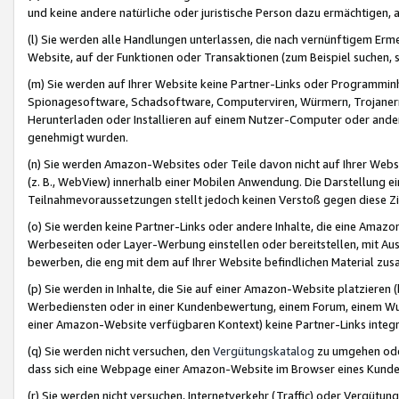
und keine andere natürliche oder juristische Person dazu ermächtigen, a
(l) Sie werden alle Handlungen unterlassen, die nach vernünftigem Erme
Website, auf der Funktionen oder Transaktionen (zum Beispiel suchen, s
(m) Sie werden auf Ihrer Website keine Partner-Links oder Programmin
Spionagesoftware, Schadsoftware, Computerviren, Würmern, Trojaner
Herunterladen oder Installieren auf einem Nutzer-Computer oder ande
genehmigt wurden.
(n) Sie werden Amazon-Websites oder Teile davon nicht auf Ihrer Websi
(z. B., WebView) innerhalb einer Mobilen Anwendung. Die Darstellung ein
Teilnahmevoraussetzungen stellt jedoch keinen Verstoß gegen diese Zif
(o) Sie werden keine Partner-Links oder andere Inhalte, die eine Am
Werbeseiten oder Layer-Werbung einstellen oder bereitstellen, mit Au
bewerben, die eng mit dem auf Ihrer Website befindlichen Material z
(p) Sie werden in Inhalte, die Sie auf einer Amazon-Website platzier
Werbediensten oder in einer Kundenbewertung, einem Forum, einem Wun
einer Amazon-Website verfügbaren Kontext) keine Partner-Links integr
(q) Sie werden nicht versuchen, den
Vergütungskatalog
zu umgehen oder
dass sich eine Webpage einer Amazon-Website im Browser eines Kunden 
(r) Sie werden nicht versuchen, Internetverkehr (Traffic) oder Vergü