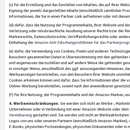
(c) für die Erstellung und das Einstellen von Inhalten, die auf Ihrer We
Eignung der jeweils dargestellten Inhalte (einschließlich sämtlicher 
Informationen, die Sie in einen Partner-Link aufnehmen oder mit diese
(d) dafür, dass die Nutzung der Programminhalte, Ihrer Website und des 
Verletzung oder missbräuchliche Ausübung unserer Rechte bzw. der Recht
Markenrechte, Datenschutzrechte, Veröffentlichungsrechte oder anderer
Einhaltung der
Amazon Anti-Fälschungsrichtlinien für das Partnerpro
(e) dafür, die Verwendung von Cookies, Pixeln und anderen Technologien
Besuchern gesammelten Daten in Übereinstimmung mit den geltenden Ge
und angemessen darzustellen und auf andere Weise die geltenden geset
in sonstiger Weise, einschließlich des ggf. anzuzeigenden Hinweises, d
Werbeanzeigen bereitstellen, von den Besuchern Ihrer Website unmitte
Cookies erkennen können und dafür, dass Sie Informationen über die v
Online-Werbung bereitstellen, soweit nach den anwendbaren gesetzlic
(f) für Ihre Nutzung, der Programminhalte und der Amazon-Marken, u
4. Werbeeinschränkungen.
Sie werden sich nicht an Werbe-, Market
Unternehmen oder in Verbindung mit einer Amazon-Website oder dem Pa
Vereinbarung
gestattet sind. Sie werden sich nicht an Werbeaktivitäten
Logos von uns oder unseren Partnern (einschließlich Amazon-Marken), 
E-Books, physischen Postsendungen, physischen Dokumenten oder in 