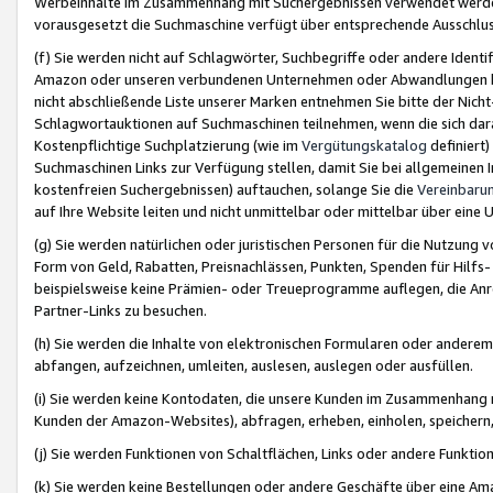
Werbeinhalte im Zusammenhang mit Suchergebnissen verwendet werden,
vorausgesetzt die Suchmaschine verfügt über entsprechende Ausschlu
(f) Sie werden nicht auf Schlagwörter, Suchbegriffe oder andere Ident
Amazon oder unseren verbundenen Unternehmen oder Abwandlungen bzw
nicht abschließende Liste unserer Marken entnehmen Sie bitte der Nich
Schlagwortauktionen auf Suchmaschinen teilnehmen, wenn die sich da
Kostenpflichtige Suchplatzierung (wie im
Vergütungskatalog
definiert
Suchmaschinen Links zur Verfügung stellen, damit Sie bei allgemeinen I
kostenfreien Suchergebnissen) auftauchen, solange Sie die
Vereinbaru
auf Ihre Website leiten und nicht unmittelbar oder mittelbar über eine
(g) Sie werden natürlichen oder juristischen Personen für die Nutzung 
Form von Geld, Rabatten, Preisnachlässen, Punkten, Spenden für Hilfs
beispielsweise keine Prämien- oder Treueprogramme auflegen, die Anrei
Partner-Links zu besuchen.
(h) Sie werden die Inhalte von elektronischen Formularen oder anderem M
abfangen, aufzeichnen, umleiten, auslesen, auslegen oder ausfüllen.
(i) Sie werden keine Kontodaten, die unsere Kunden im Zusammenhang 
Kunden der Amazon-Websites), abfragen, erheben, einholen, speichern,
(j) Sie werden Funktionen von Schaltflächen, Links oder andere Funkti
(k) Sie werden keine Bestellungen oder andere Geschäfte über eine Ama