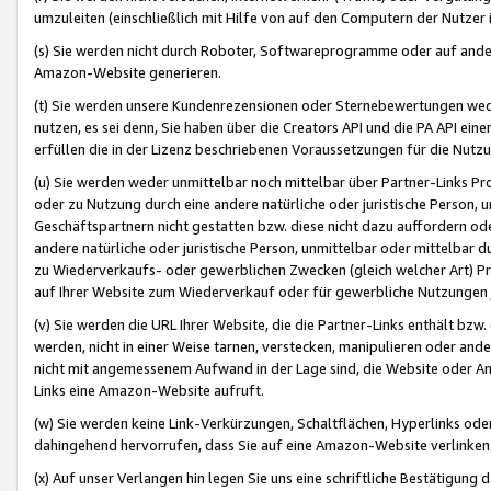
umzuleiten (einschließlich mit Hilfe von auf den Computern der Nutzer i
(s) Sie werden nicht durch Roboter, Softwareprogramme oder auf andere
Amazon-Website generieren.
(t) Sie werden unsere Kundenrezensionen oder Sternebewertungen wed
nutzen, es sei denn, Sie haben über die Creators API und die PA API e
erfüllen die in der Lizenz beschriebenen Voraussetzungen für die Nutzu
(u) Sie werden weder unmittelbar noch mittelbar über Partner-Links P
oder zu Nutzung durch eine andere natürliche oder juristische Person,
Geschäftspartnern nicht gestatten bzw. diese nicht dazu auffordern od
andere natürliche oder juristische Person, unmittelbar oder mittelbar
zu Wiederverkaufs- oder gewerblichen Zwecken (gleich welcher Art) 
auf Ihrer Website zum Wiederverkauf oder für gewerbliche Nutzungen 
(v) Sie werden die URL Ihrer Website, die die Partner-Links enthält b
werden, nicht in einer Weise tarnen, verstecken, manipulieren oder and
nicht mit angemessenem Aufwand in der Lage sind, die Website oder A
Links eine Amazon-Website aufruft.
(w) Sie werden keine Link-Verkürzungen, Schaltflächen, Hyperlinks ode
dahingehend hervorrufen, dass Sie auf eine Amazon-Website verlinken
(x) Auf unser Verlangen hin legen Sie uns eine schriftliche Bestätigung