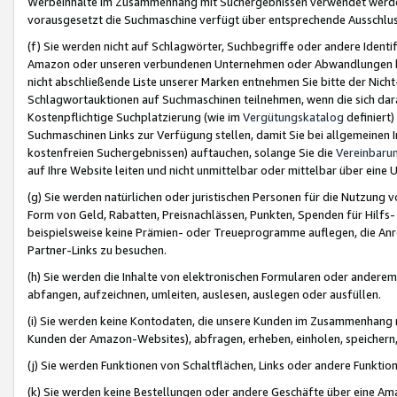
Werbeinhalte im Zusammenhang mit Suchergebnissen verwendet werden,
vorausgesetzt die Suchmaschine verfügt über entsprechende Ausschlu
(f) Sie werden nicht auf Schlagwörter, Suchbegriffe oder andere Ident
Amazon oder unseren verbundenen Unternehmen oder Abwandlungen bzw
nicht abschließende Liste unserer Marken entnehmen Sie bitte der Nich
Schlagwortauktionen auf Suchmaschinen teilnehmen, wenn die sich da
Kostenpflichtige Suchplatzierung (wie im
Vergütungskatalog
definiert
Suchmaschinen Links zur Verfügung stellen, damit Sie bei allgemeinen I
kostenfreien Suchergebnissen) auftauchen, solange Sie die
Vereinbaru
auf Ihre Website leiten und nicht unmittelbar oder mittelbar über eine
(g) Sie werden natürlichen oder juristischen Personen für die Nutzung 
Form von Geld, Rabatten, Preisnachlässen, Punkten, Spenden für Hilfs
beispielsweise keine Prämien- oder Treueprogramme auflegen, die Anrei
Partner-Links zu besuchen.
(h) Sie werden die Inhalte von elektronischen Formularen oder anderem M
abfangen, aufzeichnen, umleiten, auslesen, auslegen oder ausfüllen.
(i) Sie werden keine Kontodaten, die unsere Kunden im Zusammenhang 
Kunden der Amazon-Websites), abfragen, erheben, einholen, speichern,
(j) Sie werden Funktionen von Schaltflächen, Links oder andere Funkti
(k) Sie werden keine Bestellungen oder andere Geschäfte über eine Ama