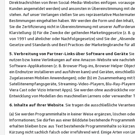
Direktnachrichten von Ihren Social-Media-Websites einfügen. vorausg
Kunden angemeldet werden) und ansonsten in Übereinstimmung mit der
stehen. Auf unser Verlangen stellen Sie uns repräsentative Mustermater
Bestimmungen eingehalten haben. Wir werden die Form und den Inhalt, di
Sie die Zertifizierung nicht in Übereinstimmung mit unserer Aufforderu
Klarstellung: (i) Für die Zwecke der geltenden Marketinggesetze (z. 
von 1991 und ähnlicher oder Nachfolgegesetze) sind Sie der „Absender“ j
Gesetze und Standards und Best Practices der Marketingbranche für 
5. Verbreitung von Partner-Links über Software und Geräte
Sie
nutzen bzw. keine Verlinkungen auf eine Amazon-Website wie nachsteh
Software-Applikationen (z. B. Browser Plug-ins, Browser Helper Objec
ein Endnutzer installieren und ausführen kann) und Geräten, einschlie
Zugelassenen Mobilen Anwendungen); oder (b) im Zusammenhang mit bzw.
Satellitenempfangsgeräte, Streaming-Video-Playern, Blu-Ray-Playern 
Viera Cast oder Vizio Internet Apps). Sie werden ohne ausdrückliche v
Entwicklung von Modellen des maschinellen Lernens oder verwandter 
6. Inhalte auf Ihrer Website
. Sie tragen die ausschließliche Verantwo
(a) Sie werden Programminhalte in keiner Weise ergänzen, löschen oder
Informationen; Sie dürfen aus einer Bilddatei bestehende Programminhal
erhalten bleiben bzw. aus Text bestehende Programminhalte so kürzen, 
Kürzung nicht sachlich falsch oder irreführend wird. Einige Arten von L