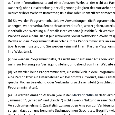
auf eine Informationsseite auf einer Amazon-Website, der nicht als Part
Bannern); ohne Einschränkung der Allgemeingültigkeit des Vorstehende
Besucher Ihrer Website unsichtbar, unlesbar oder unentzifferbar mache
(b) Sie werden Programminhalte bzw. Anwendungen, die Programminhalt
anzeigen, weder verkaufen noch weiterverkaufen, weitergeben, unterli
innerhalb von Werbung außerhalb Ihrer Website (einschließlich Werbun
Website oder einem Dienst (einschließlich Social Networking-Website
Rechte an den Programminhalten oder auf die Programminhalte an eine a
übertragen müssten, und Sie werden keine mit Ihrem Partner-Tag formati
Ihre Website ist.
(c) Sie werden Programminhalte, die nicht mehr auf einer Amazon-Websit
mehr zur Nutzung zur Verfügung stehen, umgehend von Ihrer Website e
(d) Sie werden keine Programminhalte, einschließlich in den Programmin
eine Person bzw. ein Unternehmen ein bestimmtes Produkt, eine Dienstle
geschäftlichen Beziehung oder Verbindung zu diesen steht (einschließli
Programminhalten).
(e) Sie werden Amazon-Marken (wie in den
Markenrichtlinien
definiert) 
„ammazon“, „amaozn“ und „kindel“) nicht zwecks Nutzung in einer Suc
Versuch unternehmen). Zusätzlich zu sonstigen Amazon zur Verfügung 
sorgen, dass von uns benannte Suchmaschinen Geschützte Begriffe (wie 