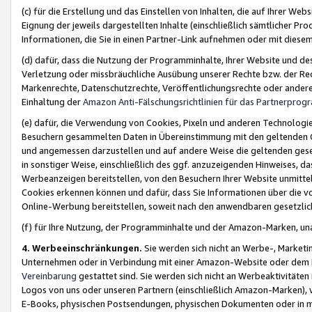
(c) für die Erstellung und das Einstellen von Inhalten, die auf Ihrer We
Eignung der jeweils dargestellten Inhalte (einschließlich sämtlicher 
Informationen, die Sie in einen Partner-Link aufnehmen oder mit diese
(d) dafür, dass die Nutzung der Programminhalte, Ihrer Website und des 
Verletzung oder missbräuchliche Ausübung unserer Rechte bzw. der Recht
Markenrechte, Datenschutzrechte, Veröffentlichungsrechte oder anderer
Einhaltung der
Amazon Anti-Fälschungsrichtlinien für das Partnerpro
(e) dafür, die Verwendung von Cookies, Pixeln und anderen Technologien
Besuchern gesammelten Daten in Übereinstimmung mit den geltenden Ge
und angemessen darzustellen und auf andere Weise die geltenden geset
in sonstiger Weise, einschließlich des ggf. anzuzeigenden Hinweises, d
Werbeanzeigen bereitstellen, von den Besuchern Ihrer Website unmitte
Cookies erkennen können und dafür, dass Sie Informationen über die v
Online-Werbung bereitstellen, soweit nach den anwendbaren gesetzlic
(f) für Ihre Nutzung, der Programminhalte und der Amazon-Marken, u
4. Werbeeinschränkungen.
Sie werden sich nicht an Werbe-, Market
Unternehmen oder in Verbindung mit einer Amazon-Website oder dem Pa
Vereinbarung
gestattet sind. Sie werden sich nicht an Werbeaktivitäten
Logos von uns oder unseren Partnern (einschließlich Amazon-Marken), 
E-Books, physischen Postsendungen, physischen Dokumenten oder in 