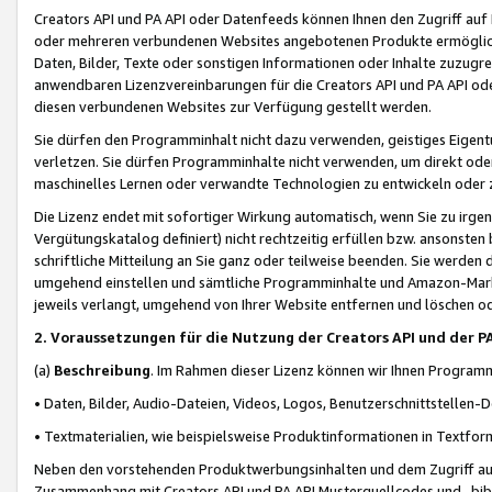
Creators API und PA API oder Datenfeeds können Ihnen den Zugriff auf D
oder mehreren verbundenen Websites angebotenen Produkte ermögliche
Daten, Bilder, Texte oder sonstigen Informationen oder Inhalte zuzugre
anwendbaren Lizenzvereinbarungen für die Creators API und PA API od
diesen verbundenen Websites zur Verfügung gestellt werden.
Sie dürfen den Programminhalt nicht dazu verwenden, geistiges Eigent
verletzen. Sie dürfen Programminhalte nicht verwenden, um direkt ode
maschinelles Lernen oder verwandte Technologien zu entwickeln oder zu
Die Lizenz endet mit sofortiger Wirkung automatisch, wenn Sie zu irg
Vergütungskatalog definiert) nicht rechtzeitig erfüllen bzw. ansonsten
schriftliche Mitteilung an Sie ganz oder teilweise beenden. Sie werden
umgehend einstellen und sämtliche Programminhalte und Amazon-Marke
jeweils verlangt, umgehend von Ihrer Website entfernen und löschen od
2. Voraussetzungen für die Nutzung der Creators API und der P
(a)
Beschreibung
. Im Rahmen dieser Lizenz können wir Ihnen Programmi
• Daten, Bilder, Audio-Dateien, Videos, Logos, Benutzerschnittstellen-
• Textmaterialien, wie beispielsweise Produktinformationen in Textfor
Neben den vorstehenden Produktwerbungsinhalten und dem Zugriff auf 
Zusammenhang mit Creators API und PA API Musterquellcodes und -bibli