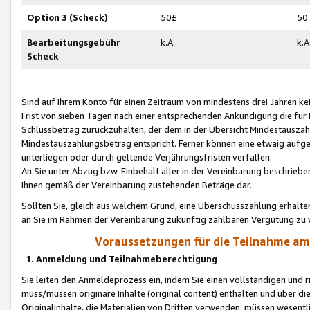
Option 3 (Scheck)
50£
50
Bearbeitungsgebühr
k.A.
k.A
Scheck
Sind auf Ihrem Konto für einen Zeitraum von mindestens drei Jahren kein
Frist von sieben Tagen nach einer entsprechenden Ankündigung die für
Schlussbetrag zurückzuhalten, der dem in der Übersicht Mindestausz
Mindestauszahlungsbetrag entspricht. Ferner können eine etwaig aufg
unterliegen oder durch geltende Verjährungsfristen verfallen.
An Sie unter Abzug bzw. Einbehalt aller in der Vereinbarung beschrieb
Ihnen gemäß der Vereinbarung zustehenden Beträge dar.
Sollten Sie, gleich aus welchem Grund, eine Überschusszahlung erhalte
an Sie im Rahmen der Vereinbarung zukünftig zahlbaren Vergütung zu 
Voraussetzungen für die Teilnahme a
1. Anmeldung und Teilnahmeberechtigung
Sie leiten den Anmeldeprozess ein, indem Sie einen vollständigen und 
muss/müssen originäre Inhalte (original content) enthalten und über d
Originalinhalte, die Materialien von Dritten verwenden, müssen wese