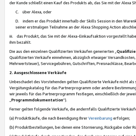
der Kunde schließt einen Kauf des Produkts ab, das Sie mit der Alexa 
C. über Alexa, oder
D. indem er das Produkt innerhalb der Skills Session in den Waren
seiner erstmaligen Teilnahme an der Alexa Shopping Action abschlie
iii. das Produkt, das Sie mit der Alexa-Einkaufsaktion vorgestellt ha
ihm bezahlt.
Die aus den einzelnen Qualifizierten Verkäufen generierten „
Qualifizi
Qualifizierten Verkäufe einnehmen, abzüglich etwaiger Versandkosten
Mehrwertsteuer), Servicegebühren, Gutschriften, Preisnachlässe, Bear
2. Ausgeschlossene Verkäufe
Unbeschadet des Vorstehenden gelten Qualifizierte Verkäufe nicht als
Vergütungskatalog für das Partnerprogramm oder andere Bestimmungen,
wir jeweils für das Partnerprogramm festlegen, einschließlich der jewe
„
Programmdokumentation
“).
Ferner gelten folgende Verkäufe, die andernfalls Qualifizierte Verkä
(a) Produktkäufe, die nach Beendigung Ihrer
Vereinbarung
erfolgen;
(b) Produktbestellungen, bei denen eine Stornierung, Rückgabe oder R