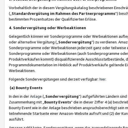
Vorbehaltlich der in diesem Vergütungskatalog beschriebenen Einschr
(„
Standardvergütung im Rahmen des Partnerprogramms
“) besc
bestimmten Prozentsatzes der Qualifizierten Erlöse.
4. Sondervergütung oder Werbeaktionen
Gelegentlich können wir Sonderprogramme oder Werbeaktionen auflegen,
oder alternative Vergütung („
Sondervergütung
”) zu verdienen. Amazo
Sonderprogramme oder Werbeaktionen jederzeit ganz oder teilweise einz
Sonderprogramme oder Werbeaktionen (auch Sonderprogramme oder We
Produktverkäufen kommt) disqualifizierende Ausschlusstatbestände, di
Programmdokumentation im Hinblick auf Produktverkäufe geltende E
Werbeaktionen.
Folgende Sondervergütungen sind derzeit verfügbar:
hier
.
(a) Bounty Events
In den in der
Anlage
(„
Sondervergütung
“) aufgeführten Ländern sind
Zusammenhang mit „
Bounty Events
“ die in dieser Ziffer 4 (a) besch
Bounty Event wie in der Anlage beschrieben anspruchsberechtigt sein mu
teilnehmende Startseite einer Amazon-Website aufruft und (2) der Kun
ausführt.
Amazon zahlt keine Sondervergütung, wenn das zugrundeliegende Boun