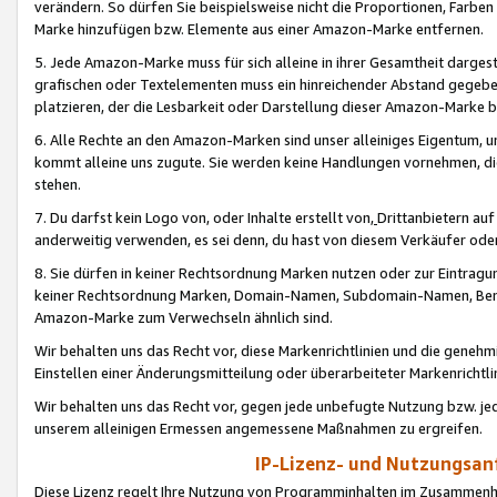
verändern. So dürfen Sie beispielsweise nicht die Proportionen, Farb
Marke hinzufügen bzw. Elemente aus einer Amazon-Marke entfernen.
5. Jede Amazon-Marke muss für sich alleine in ihrer Gesamtheit darge
grafischen oder Textelementen muss ein hinreichender Abstand gegebe
platzieren, der die Lesbarkeit oder Darstellung dieser Amazon-Marke b
6. Alle Rechte an den Amazon-Marken sind unser alleiniges Eigentum, 
kommt alleine uns zugute. Sie werden keine Handlungen vornehmen, 
stehen.
7. Du darfst kein Logo von, oder Inhalte erstellt von,
Drittanbietern au
anderweitig verwenden, es sei denn, du hast von diesem Verkäufer oder
8. Sie dürfen in keiner Rechtsordnung Marken nutzen oder zur Eintragu
keiner Rechtsordnung Marken, Domain-Namen, Subdomain-Namen, Benu
Amazon-Marke zum Verwechseln ähnlich sind.
Wir behalten uns das Recht vor, diese Markenrichtlinien und die gene
Einstellen einer Änderungsmitteilung oder überarbeiteter Markenricht
Wir behalten uns das Recht vor, gegen jede unbefugte Nutzung bzw. jede 
unserem alleinigen Ermessen angemessene Maßnahmen zu ergreifen.
IP-Lizenz- und Nutzungsan
Diese Lizenz regelt Ihre Nutzung von Programminhalten im Zusammen