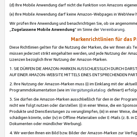
(d) Ihre Mobile Anwendung darf nicht die Funktion von Amazons eige
(e) Ihre Mobile Anwendung darf keine Amazon-Webpages in WebView 
Wir prüfen Ihre Anwendung und benachrichtigen Sie, ob sie angenomm
„
Zugelassene Mobile Anwendung
“ im Sinne der
Vereinbarung
.
Markenrichtlinien für das 
Diese Richtlinien gelten für die Nutzung der Marken, die wir Ihnen als 
müssen jederzeit strikt eingehalten werden, und jede Nutzung der Ama
Lizenzen bezüglich Ihrer Nutzung der Amazon-Marken.
1. SIE DÜRFEN DIE AMAZON-MARKEN AUSSCHLIESSLICH DURCH DARS
AUF EINER AMAZON-WEBSITE MITTELS EINES ENTSPRECHENDEN PART
2. Ihre Nutzung der Amazon-Marken muss (i) im Einklang mit der aktuells
Programmdokumentation (wie im
Vergütungskatalog
definiert) erfolg
3. Sie dürfen die Amazon-Marken ausschließlich für den in der Progr
nicht wie folgt nutzen oder darstellen: (i) in einer Weise, die ein Spo
Produkte und Dienstleistungen zu verunglimpfen, (iii) in einer Weise
schädigen könnte, oder (iv) in Offline-Materialien oder E-Mails (z. B.
Dokumenten oder mündlicher Werbung).
4. Wir werden Ihnen ein Bild bzw. Bilder der Amazon-Marken zur Verfüg