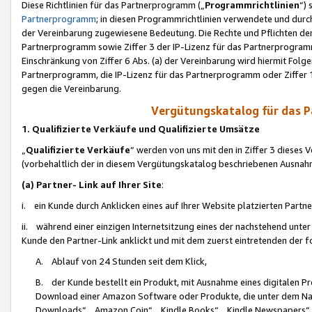
Diese Richtlinien für das Partnerprogramm („
Programmrichtlinien
“)
Partnerprogramm
; in diesen Programmrichtlinien verwendete und durch
der Vereinbarung zugewiesene Bedeutung. Die Rechte und Pflichten de
Partnerprogramm sowie Ziffer 3 der IP-Lizenz für das Partnerprogram
Einschränkung von Ziffer 6 Abs. (a) der Vereinbarung wird hiermit Fol
Partnerprogramm, die IP-Lizenz für das Partnerprogramm oder Ziffer 1
gegen die Vereinbarung.
Vergütungskatalog für das 
1. Qualifizierte Verkäufe und Qualifizierte Umsätze
„
Qualifizierte Verkäufe
“ werden von uns mit den in Ziffer 3 diese
(vorbehaltlich der in diesem Vergütungskatalog beschriebenen Ausnah
(a) Partner- Link auf Ihrer Site
:
i. ein Kunde durch Anklicken eines auf Ihrer Website platzierten Part
ii. während einer einzigen Internetsitzung eines der nachstehend unter (i)
Kunde den Partner-Link anklickt und mit dem zuerst eintretenden der f
A. Ablauf von 24 Stunden seit dem Klick,
B. der Kunde bestellt ein Produkt, mit Ausnahme eines digitalen P
Download einer Amazon Software oder Produkte, die unter dem N
Downloads“, „Amazon Coin“, „Kindle Books“, „Kindle Newspapers“, „