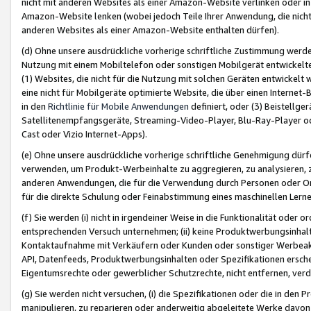
nicht mit anderen Websites als einer Amazon-Website verlinken oder i
Amazon-Website lenken (wobei jedoch Teile Ihrer Anwendung, die nich
anderen Websites als einer Amazon-Website enthalten dürfen).
(d) Ohne unsere ausdrückliche vorherige schriftliche Zustimmung werd
Nutzung mit einem Mobiltelefon oder sonstigen Mobilgerät entwickelt
(1) Websites, die nicht für die Nutzung mit solchen Geräten entwickelt
eine nicht für Mobilgeräte optimierte Website, die über einen Interne
in den
Richtlinie für Mobile Anwendungen
definiert, oder (3) Beistellge
Satellitenempfangsgeräte, Streaming-Video-Player, Blu-Ray-Player ode
Cast oder Vizio Internet-Apps).
(e) Ohne unsere ausdrückliche vorherige schriftliche Genehmigung dürfe
verwenden, um Produkt-Werbeinhalte zu aggregieren, zu analysieren, 
anderen Anwendungen, die für die Verwendung durch Personen oder Or
für die direkte Schulung oder Feinabstimmung eines maschinellen Lern
(f) Sie werden (i) nicht in irgendeiner Weise in die Funktionalität ode
entsprechenden Versuch unternehmen; (ii) keine Produktwerbungsinha
Kontaktaufnahme mit Verkäufern oder Kunden oder sonstiger Werbeaktiv
API, Datenfeeds, Produktwerbungsinhalten oder Spezifikationen erschei
Eigentumsrechte oder gewerblicher Schutzrechte, nicht entfernen, verd
(g) Sie werden nicht versuchen, (i) die Spezifikationen oder die in de
manipulieren, zu reparieren oder anderweitig abgeleitete Werke davon z