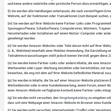
und keine andere natürliche oder juristische Person dazu ermächtigen, a
(l) Sie werden alle Handlungen unterlassen, die nach vernünftigem Erme
Website, auf der Funktionen oder Transaktionen (zum Beispiel suchen, s
(m) Sie werden auf Ihrer Website keine Partner-Links oder Programmin
Spionagesoftware, Schadsoftware, Computerviren, Würmern, Trojaner
Herunterladen oder Installieren auf einem Nutzer-Computer oder ande
genehmigt wurden.
(n) Sie werden Amazon-Websites oder Teile davon nicht auf Ihrer Websi
(z. B., WebView) innerhalb einer Mobilen Anwendung. Die Darstellung ein
Teilnahmevoraussetzungen stellt jedoch keinen Verstoß gegen diese Zif
(o) Sie werden keine Partner-Links oder andere Inhalte, die eine Am
Werbeseiten oder Layer-Werbung einstellen oder bereitstellen, mit Au
bewerben, die eng mit dem auf Ihrer Website befindlichen Material z
(p) Sie werden in Inhalte, die Sie auf einer Amazon-Website platzier
Werbediensten oder in einer Kundenbewertung, einem Forum, einem Wun
einer Amazon-Website verfügbaren Kontext) keine Partner-Links integr
(q) Sie werden nicht versuchen, den
Vergütungskatalog
zu umgehen oder
dass sich eine Webpage einer Amazon-Website im Browser eines Kunden 
(r) Sie werden nicht versuchen, Internetverkehr (Traffic) oder Vergü