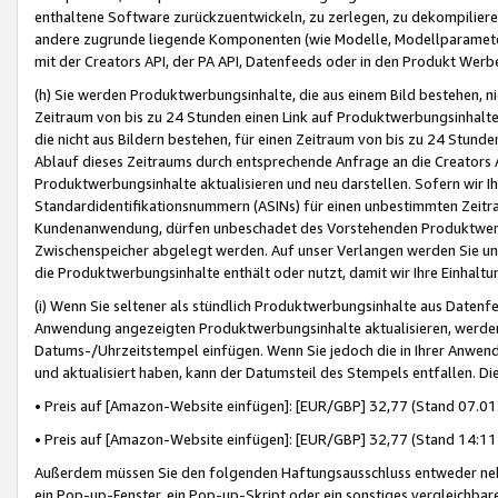
enthaltene Software zurückzuentwickeln, zu zerlegen, zu dekompilier
andere zugrunde liegende Komponenten (wie Modelle, Modellparameter
mit der Creators API, der PA API, Datenfeeds oder in den Produkt Werb
(h) Sie werden Produktwerbungsinhalte, die aus einem Bild bestehen, ni
Zeitraum von bis zu 24 Stunden einen Link auf Produktwerbungsinhalte
die nicht aus Bildern bestehen, für einen Zeitraum von bis zu 24 Stund
Ablauf dieses Zeitraums durch entsprechende Anfrage an die Creators 
Produktwerbungsinhalte aktualisieren und neu darstellen. Sofern wir Ih
Standardidentifikationsnummern (ASINs) für einen unbestimmten Zeitra
Kundenanwendung, dürfen unbeschadet des Vorstehenden Produktwerbu
Zwischenspeicher abgelegt werden. Auf unser Verlangen werden Sie un
die Produktwerbungsinhalte enthält oder nutzt, damit wir Ihre Einhalt
(i) Wenn Sie seltener als stündlich Produktwerbungsinhalte aus Datenfe
Anwendung angezeigten Produktwerbungsinhalte aktualisieren, werden 
Datums-/Uhrzeitstempel einfügen. Wenn Sie jedoch die in Ihrer Anwe
und aktualisiert haben, kann der Datumsteil des Stempels entfallen. Dies
• Preis auf [Amazon-Website einfügen]: [EUR/GBP] 32,77 (Stand 07.01.
• Preis auf [Amazon-Website einfügen]: [EUR/GBP] 32,77 (Stand 14:11 
Außerdem müssen Sie den folgenden Haftungsausschluss entweder neb
ein Pop-up-Fenster, ein Pop-up-Skript oder ein sonstiges vergleichba