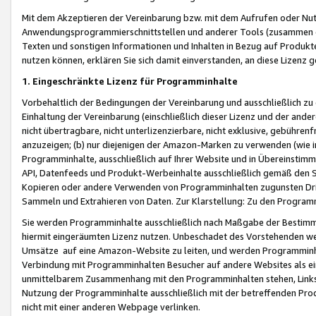
Mit dem Akzeptieren der Vereinbarung bzw. mit dem Aufrufen oder Nutz
Anwendungsprogrammierschnittstellen und anderer Tools (zusammen die
Texten und sonstigen Informationen und Inhalten in Bezug auf Produkte
nutzen können, erklären Sie sich damit einverstanden, an diese Lizenz 
1. Eingeschränkte Lizenz für Programminhalte
Vorbehaltlich der Bedingungen der Vereinbarung und ausschließlich z
Einhaltung der Vereinbarung (einschließlich dieser Lizenz und der ande
nicht übertragbare, nicht unterlizenzierbare, nicht exklusive, gebühren
anzuzeigen; (b) nur diejenigen der Amazon-Marken zu verwenden (wie in 
Programminhalte, ausschließlich auf Ihrer Website und in Übereinstimmu
API, Datenfeeds und Produkt-Werbeinhalte ausschließlich gemäß den Spe
Kopieren oder andere Verwenden von Programminhalten zugunsten Dri
Sammeln und Extrahieren von Daten. Zur Klarstellung: Zu den Program
Sie werden Programminhalte ausschließlich nach Maßgabe der Besti
hiermit eingeräumten Lizenz nutzen. Unbeschadet des Vorstehenden we
Umsätze auf eine Amazon-Website zu leiten, und werden Programminhal
Verbindung mit Programminhalten Besucher auf andere Websites als ein
unmittelbarem Zusammenhang mit den Programminhalten stehen, Links z
Nutzung der Programminhalte ausschließlich mit der betreffenden Pr
nicht mit einer anderen Webpage verlinken.