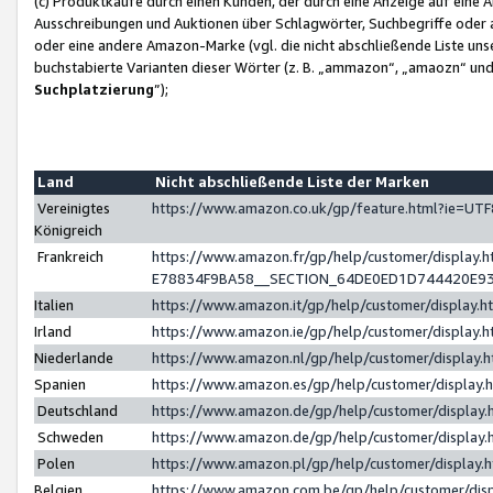
(c) Produktkäufe durch einen Kunden, der durch eine Anzeige auf eine 
Ausschreibungen und Auktionen über Schlagwörter, Suchbegriffe oder 
oder eine andere Amazon-Marke (vgl. die nicht abschließende Liste un
buchstabierte Varianten dieser Wörter (z. B. „ammazon“, „amaozn“ und „
Suchplatzierung
”);
Land
Nicht abschließende Liste der Marken
Vereinigtes
https://www.amazon.co.uk/gp/feature.html?ie=U
Königreich
Frankreich
https://www.amazon.fr/gp/help/customer/displa
E78834F9BA58__SECTION_64DE0ED1D744420E9
Italien
https://www.amazon.it/gp/help/customer/display
Irland
https://www.amazon.ie/gp/help/customer/displa
Niederlande
https://www.amazon.nl/gp/help/customer/display
Spanien
https://www.amazon.es/gp/help/customer/display
Deutschland
https://www.amazon.de/gp/help/customer/displa
Schweden
https://www.amazon.de/gp/help/customer/displa
Polen
https://www.amazon.pl/gp/help/customer/display
Belgien
https://www.amazon.com.be/gp/help/customer/d