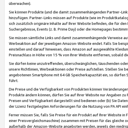
überwachen).
Sie können Produkte (und die damit zusammenhängenden Partner-Links)
hinzufügen. Partner-Links müssen auf Produkte (wie im Produktkatalog de
sich zusätzlich originäre Inhalte auf Ihrer Website befinden, die für 
Suchergebnisse, Events (z. B. Prime Day) oder die Homepages bestimmte
Sie müssen sämtliche Links und damit zusammenhängende Verweise auf z
Werbeaktion auf der jeweiligen Amazon-Website endet. Falls Sie beisp
einstellen und darauf hinweisen, dass Amazon auf ausgewählte Kleidun
Preisnachlass in Höhe von 15 % von Ihrer Website entfernen, sobald di
Sie dürfen keine unzutreffenden, überschwänglichen, täuschenden od
unsere Richtlinien, Werbeaktionen oder Preise aufstellen. Stellen Sie 
angebotenen Smartphone mit 64 GB Speicherkapazität ein, so dürfen S
führt.
Die Preise und die Verfügbarkeit von Produkten können Veränderungen 
Produkte ändern können, dürfen Sie auf Ihrer Website nur Angaben zu P
Preisen und Verfügbarkeit dargestellt sind bedienen oder (b) Sie Daten
der Lizenz festgelegten Anforderungen für die Nutzung von PA API einh
Ferner müssen Sie, falls Sie Preise für ein Produkt auf Ihrer Website in 
einer Preisvergleichsmaschine) zusammen mit Preisen für das gleiche o
außerhalb der Amazon-Website angeboten werden, jeweils den niedrigst