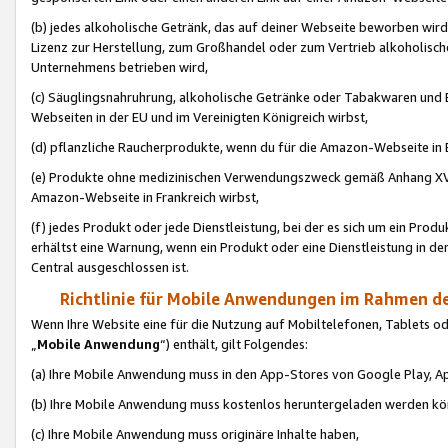
(b) jedes alkoholische Getränk, das auf deiner Webseite beworben wird
Lizenz zur Herstellung, zum Großhandel oder zum Vertrieb alkoholisch
Unternehmens betrieben wird,
(c) Säuglingsnahruhrung, alkoholische Getränke oder Tabakwaren und E
Webseiten in der EU und im Vereinigten Königreich wirbst,
(d) pflanzliche Raucherprodukte, wenn du für die Amazon-Webseite in B
(e) Produkte ohne medizinischen Verwendungszweck gemäß Anhang XVI 
Amazon-Webseite in Frankreich wirbst,
(f) jedes Produkt oder jede Dienstleistung, bei der es sich um ein Prod
erhältst eine Warnung, wenn ein Produkt oder eine Dienstleistung in de
Central ausgeschlossen ist.
Richtlinie für Mobile Anwendungen im Rahmen de
Wenn Ihre Website eine für die Nutzung auf Mobiltelefonen, Tablets 
„
Mobile Anwendung
“) enthält, gilt Folgendes:
(a) Ihre Mobile Anwendung muss in den App-Stores von Google Play, A
(b) Ihre Mobile Anwendung muss kostenlos heruntergeladen werden könn
(c) Ihre Mobile Anwendung muss originäre Inhalte haben,