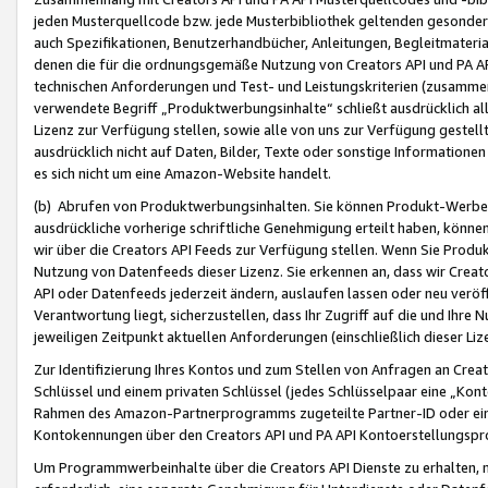
jeden Musterquellcode bzw. jede Musterbibliothek geltenden gesonder
auch Spezifikationen, Benutzerhandbücher, Anleitungen, Begleitmaterial
denen die für die ordnungsgemäße Nutzung von Creators API und PA A
technischen Anforderungen und Test- und Leistungskriterien (zusammen
verwendete Begriff „Produktwerbungsinhalte“ schließt ausdrücklich al
Lizenz zur Verfügung stellen, sowie alle von uns zur Verfügung gestel
ausdrücklich nicht auf Daten, Bilder, Texte oder sonstige Informatione
es sich nicht um eine Amazon-Website handelt.
(b) Abrufen von Produktwerbungsinhalten. Sie können Produkt-Werbein
ausdrückliche vorherige schriftliche Genehmigung erteilt haben, könn
wir über die Creators API Feeds zur Verfügung stellen. Wenn Sie Produk
Nutzung von Datenfeeds dieser Lizenz. Sie erkennen an, dass wir Creat
API oder Datenfeeds jederzeit ändern, auslaufen lassen oder neu veröffe
Verantwortung liegt, sicherzustellen, dass Ihr Zugriff auf die und Ihr
jeweiligen Zeitpunkt aktuellen Anforderungen (einschließlich dieser Liz
Zur Identifizierung Ihres Kontos und zum Stellen von Anfragen an Crea
Schlüssel und einem privaten Schlüssel (jedes Schlüsselpaar eine „Kon
Rahmen des Amazon-Partnerprogramms zugeteilte Partner-ID oder ein
Kontokennungen über den Creators API und PA API Kontoerstellungspro
Um Programmwerbeinhalte über die Creators API Dienste zu erhalten, m