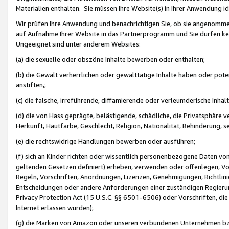
Materialien enthalten. Sie müssen Ihre Website(s) in Ihrer Anwendung ide
Wir prüfen Ihre Anwendung und benachrichtigen Sie, ob sie angenommen
auf Aufnahme Ihrer Website in das Partnerprogramm und Sie dürfen kei
Ungeeignet sind unter anderem Websites:
(a) die sexuelle oder obszöne Inhalte bewerben oder enthalten;
(b) die Gewalt verherrlichen oder gewalttätige Inhalte haben oder pot
anstiften,;
(c) die falsche, irreführende, diffamierende oder verleumderische Inha
(d) die von Hass geprägte, belästigende, schädliche, die Privatsphäre v
Herkunft, Hautfarbe, Geschlecht, Religion, Nationalität, Behinderung, 
(e) die rechtswidrige Handlungen bewerben oder ausführen;
(f) sich an Kinder richten oder wissentlich personenbezogene Daten vo
geltenden Gesetzen definiert) erheben, verwenden oder offenlegen, Vo
Regeln, Vorschriften, Anordnungen, Lizenzen, Genehmigungen, Richtlini
Entscheidungen oder andere Anforderungen einer zuständigen Regierung
Privacy Protection Act (15 U.S.C. §§ 6501-6506) oder Vorschriften, di
Internet erlassen wurden);
(g) die Marken von Amazon oder unseren verbundenen Unternehmen b