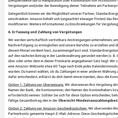
(beispielsweise durch Manipulation oder Kombination von Attributions-
Vergütungen und/oder der Beendigung deiner Teilnahme am Partnerp
Gelegentlich können wir die Möglichkeit unserer Partner, Standardv
einschränken. Amazon behält sich (ungeachtet etwaiger Fristen) das Re
modifizieren. Weitere Informationen zu Einschränkungen für Vergütung
6. Erfassung und Zahlung von Vergütungen
Wir werden wirtschaftlich vertretbare Anstrengungen unternehmen, um 
Nachverfolgung zu ermöglichen und unsere Berichte zu erstellen und di
diesem Monat verdient hast, zusammengefasst sind. Standardvergütung
auf den nächsten Betrag in der Landeswährung gerundet werden (z. B. C
über oder unter dem in deiner Preiskarte angegebenen Satz liegt. Wir
eine Amazon-Webseite etwa 60 Tage nach Ende jedes Kalendermonats, i
wurden. Du kannst wählen, ob du Zahlungen in einer anderen Währung
dafür entscheidest, erklärst du dich damit einverstanden, dass die K
Option 1: Zahlung per Überweisung.
Wir überweisen Ihre Vergütung dir
Namen der Bank, die Kontonummer, den Namen des Kontoinhabers bzw. a
erforderlich) nennen. Sollten Sie sich für diese Option entscheiden, be
fällige Gesamtbetrag den in der
Übersicht Mindestauszahlungsbet
Option 2: Zahlung per Amazon-Geschenkgutschein.
Wir übersenden Ihne
Partnerkonto genannte Haupt-E-Mail-Adresse. Diese Geschenkgutschei