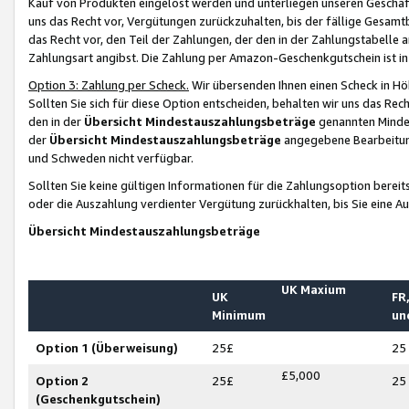
Kauf von Produkten eingelöst werden und unterliegen unseren Geschäf
uns das Recht vor, Vergütungen zurückzuhalten, bis der fällige Gesamt
das Recht vor, den Teil der Zahlungen, der den in der Zahlungstabelle 
Zahlungsart angibst. Die Zahlung per Amazon-Geschenkgutschein ist in
Option 3: Zahlung per Scheck.
Wir übersenden Ihnen einen Scheck in Höh
Sollten Sie sich für diese Option entscheiden, behalten wir uns das Rec
den in der
Übersicht Mindestauszahlungsbeträge
genannten Mindest
der
Übersicht Mindestauszahlungsbeträge
angegebene Bearbeitung
und Schweden nicht verfügbar.
Sollten Sie keine gültigen Informationen für die Zahlungsoption bereit
oder die Auszahlung verdienter Vergütung zurückhalten, bis Sie eine A
Übersicht Mindestauszahlungsbeträge
UK Maxium
UK
FR,
Minimum
un
Option 1 (Überweisung)
25£
25
£5,000
Option 2
25£
25
(Geschenkgutschein)