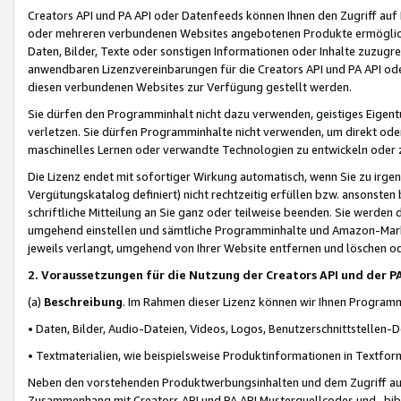
Creators API und PA API oder Datenfeeds können Ihnen den Zugriff auf D
oder mehreren verbundenen Websites angebotenen Produkte ermögliche
Daten, Bilder, Texte oder sonstigen Informationen oder Inhalte zuzugre
anwendbaren Lizenzvereinbarungen für die Creators API und PA API od
diesen verbundenen Websites zur Verfügung gestellt werden.
Sie dürfen den Programminhalt nicht dazu verwenden, geistiges Eigent
verletzen. Sie dürfen Programminhalte nicht verwenden, um direkt ode
maschinelles Lernen oder verwandte Technologien zu entwickeln oder zu
Die Lizenz endet mit sofortiger Wirkung automatisch, wenn Sie zu irg
Vergütungskatalog definiert) nicht rechtzeitig erfüllen bzw. ansonsten
schriftliche Mitteilung an Sie ganz oder teilweise beenden. Sie werden
umgehend einstellen und sämtliche Programminhalte und Amazon-Marke
jeweils verlangt, umgehend von Ihrer Website entfernen und löschen od
2. Voraussetzungen für die Nutzung der Creators API und der P
(a)
Beschreibung
. Im Rahmen dieser Lizenz können wir Ihnen Programmi
• Daten, Bilder, Audio-Dateien, Videos, Logos, Benutzerschnittstellen-
• Textmaterialien, wie beispielsweise Produktinformationen in Textfor
Neben den vorstehenden Produktwerbungsinhalten und dem Zugriff auf 
Zusammenhang mit Creators API und PA API Musterquellcodes und -bibli