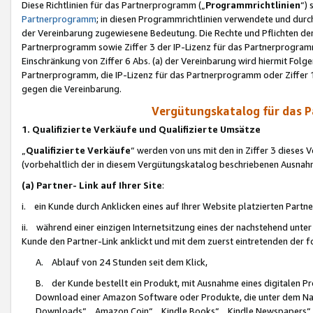
Diese Richtlinien für das Partnerprogramm („
Programmrichtlinien
“)
Partnerprogramm
; in diesen Programmrichtlinien verwendete und durch
der Vereinbarung zugewiesene Bedeutung. Die Rechte und Pflichten de
Partnerprogramm sowie Ziffer 3 der IP-Lizenz für das Partnerprogram
Einschränkung von Ziffer 6 Abs. (a) der Vereinbarung wird hiermit Fol
Partnerprogramm, die IP-Lizenz für das Partnerprogramm oder Ziffer 1
gegen die Vereinbarung.
Vergütungskatalog für das 
1. Qualifizierte Verkäufe und Qualifizierte Umsätze
„
Qualifizierte Verkäufe
“ werden von uns mit den in Ziffer 3 diese
(vorbehaltlich der in diesem Vergütungskatalog beschriebenen Ausnah
(a) Partner- Link auf Ihrer Site
:
i. ein Kunde durch Anklicken eines auf Ihrer Website platzierten Part
ii. während einer einzigen Internetsitzung eines der nachstehend unter (i)
Kunde den Partner-Link anklickt und mit dem zuerst eintretenden der f
A. Ablauf von 24 Stunden seit dem Klick,
B. der Kunde bestellt ein Produkt, mit Ausnahme eines digitalen P
Download einer Amazon Software oder Produkte, die unter dem N
Downloads“, „Amazon Coin“, „Kindle Books“, „Kindle Newspapers“, „