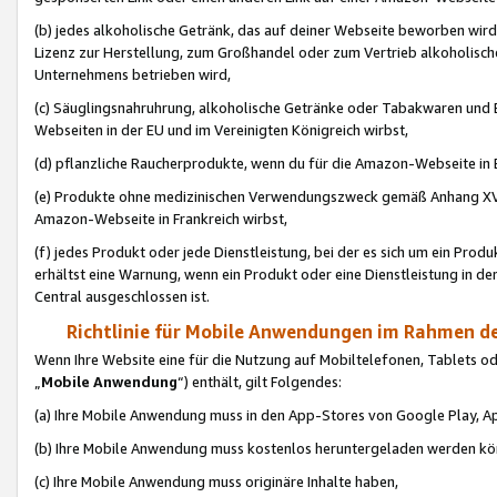
(b) jedes alkoholische Getränk, das auf deiner Webseite beworben wird
Lizenz zur Herstellung, zum Großhandel oder zum Vertrieb alkoholisch
Unternehmens betrieben wird,
(c) Säuglingsnahruhrung, alkoholische Getränke oder Tabakwaren und E
Webseiten in der EU und im Vereinigten Königreich wirbst,
(d) pflanzliche Raucherprodukte, wenn du für die Amazon-Webseite in B
(e) Produkte ohne medizinischen Verwendungszweck gemäß Anhang XVI 
Amazon-Webseite in Frankreich wirbst,
(f) jedes Produkt oder jede Dienstleistung, bei der es sich um ein Prod
erhältst eine Warnung, wenn ein Produkt oder eine Dienstleistung in de
Central ausgeschlossen ist.
Richtlinie für Mobile Anwendungen im Rahmen de
Wenn Ihre Website eine für die Nutzung auf Mobiltelefonen, Tablets 
„
Mobile Anwendung
“) enthält, gilt Folgendes:
(a) Ihre Mobile Anwendung muss in den App-Stores von Google Play, A
(b) Ihre Mobile Anwendung muss kostenlos heruntergeladen werden könn
(c) Ihre Mobile Anwendung muss originäre Inhalte haben,