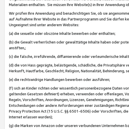
Materialien enthalten. Sie müssen Ihre Website(s) in Ihrer Anwendung ide
Wir prüfen Ihre Anwendung und benachrichtigen Sie, ob sie angenommen
auf Aufnahme Ihrer Website in das Partnerprogramm und Sie dürfen kei
Ungeeignet sind unter anderem Websites:
(a) die sexuelle oder obszöne Inhalte bewerben oder enthalten;
(b) die Gewalt verherrlichen oder gewalttätige Inhalte haben oder pot
anstiften,;
(c) die falsche, irreführende, diffamierende oder verleumderische Inha
(d) die von Hass geprägte, belästigende, schädliche, die Privatsphäre v
Herkunft, Hautfarbe, Geschlecht, Religion, Nationalität, Behinderung, 
(e) die rechtswidrige Handlungen bewerben oder ausführen;
(f) sich an Kinder richten oder wissentlich personenbezogene Daten vo
geltenden Gesetzen definiert) erheben, verwenden oder offenlegen, Vo
Regeln, Vorschriften, Anordnungen, Lizenzen, Genehmigungen, Richtlini
Entscheidungen oder andere Anforderungen einer zuständigen Regierung
Privacy Protection Act (15 U.S.C. §§ 6501-6506) oder Vorschriften, di
Internet erlassen wurden);
(g) die Marken von Amazon oder unseren verbundenen Unternehmen b