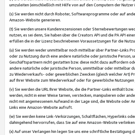
umzuleiten (einschließlich mit Hilfe von auf den Computern der Nutzer i
(s) Sie werden nicht durch Roboter, Softwareprogramme oder auf andere
Amazon-Website generieren.
(t) Sie werden unsere Kundenrezensionen oder Sternebewertungen wed
nutzen, es sei denn, Sie haben über die Creators API und die PA API e
erfüllen die in der Lizenz beschriebenen Voraussetzungen für die Nutzu
(u) Sie werden weder unmittelbar noch mittelbar über Partner-Links P
oder zu Nutzung durch eine andere natürliche oder juristische Person,
Geschäftspartnern nicht gestatten bzw. diese nicht dazu auffordern od
andere natürliche oder juristische Person, unmittelbar oder mittelbar
zu Wiederverkaufs- oder gewerblichen Zwecken (gleich welcher Art) 
auf Ihrer Website zum Wiederverkauf oder für gewerbliche Nutzungen 
(v) Sie werden die URL Ihrer Website, die die Partner-Links enthält b
werden, nicht in einer Weise tarnen, verstecken, manipulieren oder and
nicht mit angemessenem Aufwand in der Lage sind, die Website oder A
Links eine Amazon-Website aufruft.
(w) Sie werden keine Link-Verkürzungen, Schaltflächen, Hyperlinks ode
dahingehend hervorrufen, dass Sie auf eine Amazon-Website verlinken
(x) Auf unser Verlangen hin legen Sie uns eine schriftliche Bestätigung