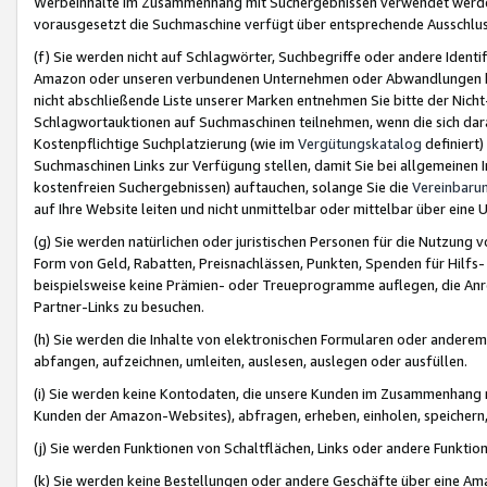
Werbeinhalte im Zusammenhang mit Suchergebnissen verwendet werden,
vorausgesetzt die Suchmaschine verfügt über entsprechende Ausschlu
(f) Sie werden nicht auf Schlagwörter, Suchbegriffe oder andere Ident
Amazon oder unseren verbundenen Unternehmen oder Abwandlungen bzw
nicht abschließende Liste unserer Marken entnehmen Sie bitte der Nich
Schlagwortauktionen auf Suchmaschinen teilnehmen, wenn die sich da
Kostenpflichtige Suchplatzierung (wie im
Vergütungskatalog
definiert
Suchmaschinen Links zur Verfügung stellen, damit Sie bei allgemeinen I
kostenfreien Suchergebnissen) auftauchen, solange Sie die
Vereinbaru
auf Ihre Website leiten und nicht unmittelbar oder mittelbar über eine
(g) Sie werden natürlichen oder juristischen Personen für die Nutzung 
Form von Geld, Rabatten, Preisnachlässen, Punkten, Spenden für Hilfs
beispielsweise keine Prämien- oder Treueprogramme auflegen, die Anrei
Partner-Links zu besuchen.
(h) Sie werden die Inhalte von elektronischen Formularen oder anderem M
abfangen, aufzeichnen, umleiten, auslesen, auslegen oder ausfüllen.
(i) Sie werden keine Kontodaten, die unsere Kunden im Zusammenhang 
Kunden der Amazon-Websites), abfragen, erheben, einholen, speichern,
(j) Sie werden Funktionen von Schaltflächen, Links oder andere Funkti
(k) Sie werden keine Bestellungen oder andere Geschäfte über eine Ama