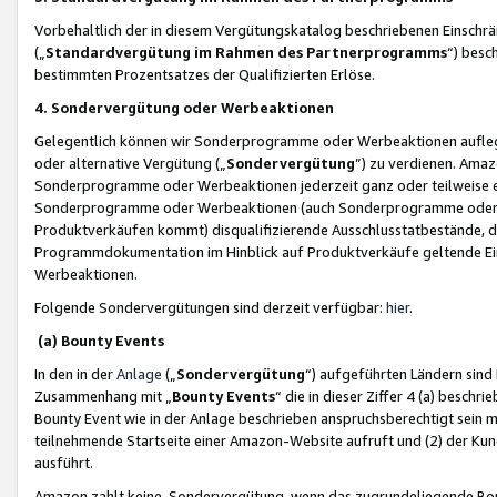
Vorbehaltlich der in diesem Vergütungskatalog beschriebenen Einschr
(„
Standardvergütung im Rahmen des Partnerprogramms
“) besc
bestimmten Prozentsatzes der Qualifizierten Erlöse.
4. Sondervergütung oder Werbeaktionen
Gelegentlich können wir Sonderprogramme oder Werbeaktionen auflegen,
oder alternative Vergütung („
Sondervergütung
”) zu verdienen. Amazo
Sonderprogramme oder Werbeaktionen jederzeit ganz oder teilweise einz
Sonderprogramme oder Werbeaktionen (auch Sonderprogramme oder We
Produktverkäufen kommt) disqualifizierende Ausschlusstatbestände, di
Programmdokumentation im Hinblick auf Produktverkäufe geltende E
Werbeaktionen.
Folgende Sondervergütungen sind derzeit verfügbar:
hier
.
(a) Bounty Events
In den in der
Anlage
(„
Sondervergütung
“) aufgeführten Ländern sind
Zusammenhang mit „
Bounty Events
“ die in dieser Ziffer 4 (a) besch
Bounty Event wie in der Anlage beschrieben anspruchsberechtigt sein mu
teilnehmende Startseite einer Amazon-Website aufruft und (2) der Kun
ausführt.
Amazon zahlt keine Sondervergütung, wenn das zugrundeliegende Boun