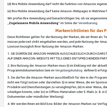
(d) Ihre Mobile Anwendung darf nicht die Funktion von Amazons eige
(e) Ihre Mobile Anwendung darf keine Amazon-Webpages in WebView 
Wir prüfen Ihre Anwendung und benachrichtigen Sie, ob sie angenomm
„
Zugelassene Mobile Anwendung
“ im Sinne der
Vereinbarung
.
Markenrichtlinien für das 
Diese Richtlinien gelten für die Nutzung der Marken, die wir Ihnen als 
müssen jederzeit strikt eingehalten werden, und jede Nutzung der Ama
Lizenzen bezüglich Ihrer Nutzung der Amazon-Marken.
1. SIE DÜRFEN DIE AMAZON-MARKEN AUSSCHLIESSLICH DURCH DARS
AUF EINER AMAZON-WEBSITE MITTELS EINES ENTSPRECHENDEN PART
2. Ihre Nutzung der Amazon-Marken muss (i) im Einklang mit der aktuells
Programmdokumentation (wie im
Vergütungskatalog
definiert) erfolg
3. Sie dürfen die Amazon-Marken ausschließlich für den in der Progr
nicht wie folgt nutzen oder darstellen: (i) in einer Weise, die ein Spo
Produkte und Dienstleistungen zu verunglimpfen, (iii) in einer Weise
schädigen könnte, oder (iv) in Offline-Materialien oder E-Mails (z. B.
Dokumenten oder mündlicher Werbung).
4. Wir werden Ihnen ein Bild bzw. Bilder der Amazon-Marken zur Verfüg