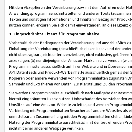
Mit dem Akzeptieren der Vereinbarung bzw. mit dem Aufrufen oder Nutz
Anwendungsprogrammierschnittstellen und anderer Tools (zusammen die
Texten und sonstigen Informationen und Inhalten in Bezug auf Produkte
nutzen können, erklären Sie sich damit einverstanden, an diese Lizenz 
1. Eingeschränkte Lizenz für Programminhalte
Vorbehaltlich der Bedingungen der Vereinbarung und ausschließlich z
Einhaltung der Vereinbarung (einschließlich dieser Lizenz und der ande
nicht übertragbare, nicht unterlizenzierbare, nicht exklusive, gebühren
anzuzeigen; (b) nur diejenigen der Amazon-Marken zu verwenden (wie in 
Programminhalte, ausschließlich auf Ihrer Website und in Übereinstimmu
API, Datenfeeds und Produkt-Werbeinhalte ausschließlich gemäß den Spe
Kopieren oder andere Verwenden von Programminhalten zugunsten Dri
Sammeln und Extrahieren von Daten. Zur Klarstellung: Zu den Program
Sie werden Programminhalte ausschließlich nach Maßgabe der Besti
hiermit eingeräumten Lizenz nutzen. Unbeschadet des Vorstehenden we
Umsätze auf eine Amazon-Website zu leiten, und werden Programminhal
Verbindung mit Programminhalten Besucher auf andere Websites als ein
unmittelbarem Zusammenhang mit den Programminhalten stehen, Links z
Nutzung der Programminhalte ausschließlich mit der betreffenden Pr
nicht mit einer anderen Webpage verlinken.