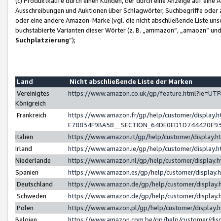
(c) Produktkäufe durch einen Kunden, der durch eine Anzeige auf eine 
Ausschreibungen und Auktionen über Schlagwörter, Suchbegriffe oder 
oder eine andere Amazon-Marke (vgl. die nicht abschließende Liste un
buchstabierte Varianten dieser Wörter (z. B. „ammazon“, „amaozn“ und „
Suchplatzierung
”);
Land
Nicht abschließende Liste der Marken
Vereinigtes
https://www.amazon.co.uk/gp/feature.html?ie=U
Königreich
Frankreich
https://www.amazon.fr/gp/help/customer/displa
E78834F9BA58__SECTION_64DE0ED1D744420E9
Italien
https://www.amazon.it/gp/help/customer/display
Irland
https://www.amazon.ie/gp/help/customer/displa
Niederlande
https://www.amazon.nl/gp/help/customer/display
Spanien
https://www.amazon.es/gp/help/customer/display
Deutschland
https://www.amazon.de/gp/help/customer/displa
Schweden
https://www.amazon.de/gp/help/customer/displa
Polen
https://www.amazon.pl/gp/help/customer/display
Belgien
https://www.amazon.com.be/gp/help/customer/d