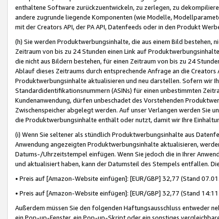
enthaltene Software zurückzuentwickeln, zu zerlegen, zu dekompilier
andere zugrunde liegende Komponenten (wie Modelle, Modellparameter
mit der Creators API, der PA API, Datenfeeds oder in den Produkt Werb
(h) Sie werden Produktwerbungsinhalte, die aus einem Bild bestehen, ni
Zeitraum von bis zu 24 Stunden einen Link auf Produktwerbungsinhalte
die nicht aus Bildern bestehen, für einen Zeitraum von bis zu 24 Stund
Ablauf dieses Zeitraums durch entsprechende Anfrage an die Creators 
Produktwerbungsinhalte aktualisieren und neu darstellen. Sofern wir Ih
Standardidentifikationsnummern (ASINs) für einen unbestimmten Zeitra
Kundenanwendung, dürfen unbeschadet des Vorstehenden Produktwerbu
Zwischenspeicher abgelegt werden. Auf unser Verlangen werden Sie un
die Produktwerbungsinhalte enthält oder nutzt, damit wir Ihre Einhalt
(i) Wenn Sie seltener als stündlich Produktwerbungsinhalte aus Datenfe
Anwendung angezeigten Produktwerbungsinhalte aktualisieren, werden 
Datums-/Uhrzeitstempel einfügen. Wenn Sie jedoch die in Ihrer Anwe
und aktualisiert haben, kann der Datumsteil des Stempels entfallen. Dies
• Preis auf [Amazon-Website einfügen]: [EUR/GBP] 32,77 (Stand 07.01.
• Preis auf [Amazon-Website einfügen]: [EUR/GBP] 32,77 (Stand 14:11 
Außerdem müssen Sie den folgenden Haftungsausschluss entweder neb
ein Pop-up-Fenster, ein Pop-up-Skript oder ein sonstiges vergleichba