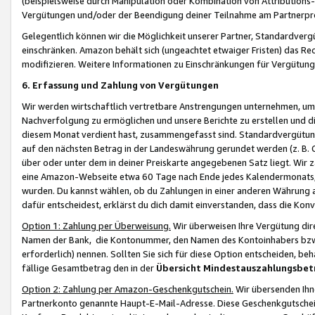
(beispielsweise durch Manipulation oder Kombination von Attributions-
Vergütungen und/oder der Beendigung deiner Teilnahme am Partnerp
Gelegentlich können wir die Möglichkeit unserer Partner, Standardv
einschränken. Amazon behält sich (ungeachtet etwaiger Fristen) das Re
modifizieren. Weitere Informationen zu Einschränkungen für Vergütung
6. Erfassung und Zahlung von Vergütungen
Wir werden wirtschaftlich vertretbare Anstrengungen unternehmen, um 
Nachverfolgung zu ermöglichen und unsere Berichte zu erstellen und di
diesem Monat verdient hast, zusammengefasst sind. Standardvergütung
auf den nächsten Betrag in der Landeswährung gerundet werden (z. B. C
über oder unter dem in deiner Preiskarte angegebenen Satz liegt. Wir
eine Amazon-Webseite etwa 60 Tage nach Ende jedes Kalendermonats, i
wurden. Du kannst wählen, ob du Zahlungen in einer anderen Währung
dafür entscheidest, erklärst du dich damit einverstanden, dass die K
Option 1: Zahlung per Überweisung.
Wir überweisen Ihre Vergütung dir
Namen der Bank, die Kontonummer, den Namen des Kontoinhabers bzw. a
erforderlich) nennen. Sollten Sie sich für diese Option entscheiden, be
fällige Gesamtbetrag den in der
Übersicht Mindestauszahlungsbet
Option 2: Zahlung per Amazon-Geschenkgutschein.
Wir übersenden Ihne
Partnerkonto genannte Haupt-E-Mail-Adresse. Diese Geschenkgutschei