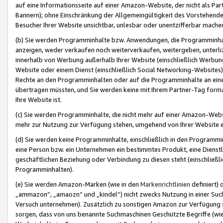
auf eine Informationsseite auf einer Amazon-Website, der nicht als Part
Bannern); ohne Einschränkung der Allgemeingültigkeit des Vorstehende
Besucher Ihrer Website unsichtbar, unlesbar oder unentzifferbar mache
(b) Sie werden Programminhalte bzw. Anwendungen, die Programminhalt
anzeigen, weder verkaufen noch weiterverkaufen, weitergeben, unterli
innerhalb von Werbung außerhalb Ihrer Website (einschließlich Werbun
Website oder einem Dienst (einschließlich Social Networking-Website
Rechte an den Programminhalten oder auf die Programminhalte an eine a
übertragen müssten, und Sie werden keine mit Ihrem Partner-Tag formati
Ihre Website ist.
(c) Sie werden Programminhalte, die nicht mehr auf einer Amazon-Websit
mehr zur Nutzung zur Verfügung stehen, umgehend von Ihrer Website e
(d) Sie werden keine Programminhalte, einschließlich in den Programmin
eine Person bzw. ein Unternehmen ein bestimmtes Produkt, eine Dienstle
geschäftlichen Beziehung oder Verbindung zu diesen steht (einschließli
Programminhalten).
(e) Sie werden Amazon-Marken (wie in den
Markenrichtlinien
definiert) 
„ammazon“, „amaozn“ und „kindel“) nicht zwecks Nutzung in einer Suc
Versuch unternehmen). Zusätzlich zu sonstigen Amazon zur Verfügung 
sorgen, dass von uns benannte Suchmaschinen Geschützte Begriffe (wie 