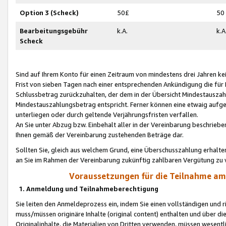
Option 3 (Scheck)
50£
50
Bearbeitungsgebühr
k.A.
k.A
Scheck
Sind auf Ihrem Konto für einen Zeitraum von mindestens drei Jahren kein
Frist von sieben Tagen nach einer entsprechenden Ankündigung die für
Schlussbetrag zurückzuhalten, der dem in der Übersicht Mindestausz
Mindestauszahlungsbetrag entspricht. Ferner können eine etwaig aufg
unterliegen oder durch geltende Verjährungsfristen verfallen.
An Sie unter Abzug bzw. Einbehalt aller in der Vereinbarung beschrieb
Ihnen gemäß der Vereinbarung zustehenden Beträge dar.
Sollten Sie, gleich aus welchem Grund, eine Überschusszahlung erhalte
an Sie im Rahmen der Vereinbarung zukünftig zahlbaren Vergütung zu 
Voraussetzungen für die Teilnahme a
1. Anmeldung und Teilnahmeberechtigung
Sie leiten den Anmeldeprozess ein, indem Sie einen vollständigen und 
muss/müssen originäre Inhalte (original content) enthalten und über d
Originalinhalte, die Materialien von Dritten verwenden, müssen wese