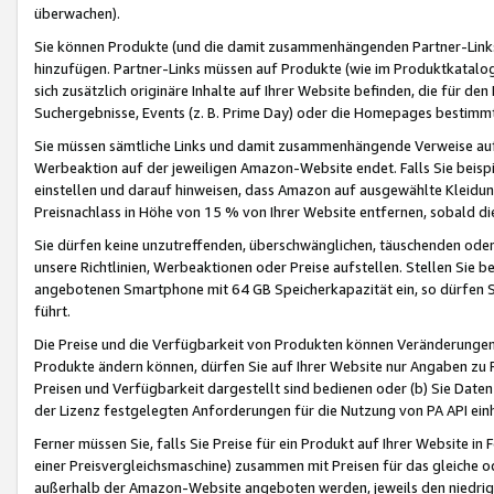
überwachen).
Sie können Produkte (und die damit zusammenhängenden Partner-Links)
hinzufügen. Partner-Links müssen auf Produkte (wie im Produktkatalog de
sich zusätzlich originäre Inhalte auf Ihrer Website befinden, die für 
Suchergebnisse, Events (z. B. Prime Day) oder die Homepages bestimmte
Sie müssen sämtliche Links und damit zusammenhängende Verweise auf z
Werbeaktion auf der jeweiligen Amazon-Website endet. Falls Sie beisp
einstellen und darauf hinweisen, dass Amazon auf ausgewählte Kleidun
Preisnachlass in Höhe von 15 % von Ihrer Website entfernen, sobald di
Sie dürfen keine unzutreffenden, überschwänglichen, täuschenden od
unsere Richtlinien, Werbeaktionen oder Preise aufstellen. Stellen Sie 
angebotenen Smartphone mit 64 GB Speicherkapazität ein, so dürfen S
führt.
Die Preise und die Verfügbarkeit von Produkten können Veränderungen 
Produkte ändern können, dürfen Sie auf Ihrer Website nur Angaben zu P
Preisen und Verfügbarkeit dargestellt sind bedienen oder (b) Sie Daten
der Lizenz festgelegten Anforderungen für die Nutzung von PA API einh
Ferner müssen Sie, falls Sie Preise für ein Produkt auf Ihrer Website in 
einer Preisvergleichsmaschine) zusammen mit Preisen für das gleiche o
außerhalb der Amazon-Website angeboten werden, jeweils den niedrigst