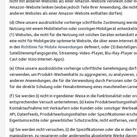
nicht mit anderen Websites als einer Amazon-Website verlinken oder i
Amazon-Website lenken (wobei jedoch Teile Ihrer Anwendung, die nich
anderen Websites als einer Amazon-Website enthalten dürfen).
(d) Ohne unsere ausdrückliche vorherige schriftliche Zustimmung werd
Nutzung mit einem Mobiltelefon oder sonstigen Mobilgerät entwickelt
(1) Websites, die nicht für die Nutzung mit solchen Geräten entwickelt
eine nicht für Mobilgeräte optimierte Website, die über einen Interne
in den
Richtlinie für Mobile Anwendungen
definiert, oder (3) Beistellge
Satellitenempfangsgeräte, Streaming-Video-Player, Blu-Ray-Player ode
Cast oder Vizio Internet-Apps).
(e) Ohne unsere ausdrückliche vorherige schriftliche Genehmigung dürfe
verwenden, um Produkt-Werbeinhalte zu aggregieren, zu analysieren, 
anderen Anwendungen, die für die Verwendung durch Personen oder Or
für die direkte Schulung oder Feinabstimmung eines maschinellen Lern
(f) Sie werden (i) nicht in irgendeiner Weise in die Funktionalität ode
entsprechenden Versuch unternehmen; (ii) keine Produktwerbungsinha
Kontaktaufnahme mit Verkäufern oder Kunden oder sonstiger Werbeaktiv
API, Datenfeeds, Produktwerbungsinhalten oder Spezifikationen erschei
Eigentumsrechte oder gewerblicher Schutzrechte, nicht entfernen, verd
(g) Sie werden nicht versuchen, (i) die Spezifikationen oder die in de
manipulieren, zu reparieren oder anderweitig abgeleitete Werke davon z