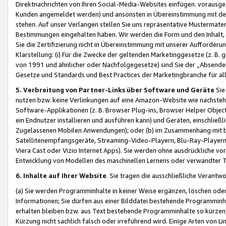
Direktnachrichten von Ihren Social-Media-Websites einfügen. vorausg
Kunden angemeldet werden) und ansonsten in Übereinstimmung mit der
stehen. Auf unser Verlangen stellen Sie uns repräsentative Mustermater
Bestimmungen eingehalten haben. Wir werden die Form und den Inhalt, di
Sie die Zertifizierung nicht in Übereinstimmung mit unserer Aufforderu
Klarstellung: (i) Für die Zwecke der geltenden Marketinggesetze (z. 
von 1991 und ähnlicher oder Nachfolgegesetze) sind Sie der „Absender“ j
Gesetze und Standards und Best Practices der Marketingbranche für 
5. Verbreitung von Partner-Links über Software und Geräte
Sie
nutzen bzw. keine Verlinkungen auf eine Amazon-Website wie nachsteh
Software-Applikationen (z. B. Browser Plug-ins, Browser Helper Objec
ein Endnutzer installieren und ausführen kann) und Geräten, einschlie
Zugelassenen Mobilen Anwendungen); oder (b) im Zusammenhang mit bzw.
Satellitenempfangsgeräte, Streaming-Video-Playern, Blu-Ray-Playern 
Viera Cast oder Vizio Internet Apps). Sie werden ohne ausdrückliche v
Entwicklung von Modellen des maschinellen Lernens oder verwandter 
6. Inhalte auf Ihrer Website
. Sie tragen die ausschließliche Verantwo
(a) Sie werden Programminhalte in keiner Weise ergänzen, löschen oder
Informationen; Sie dürfen aus einer Bilddatei bestehende Programminhal
erhalten bleiben bzw. aus Text bestehende Programminhalte so kürzen, 
Kürzung nicht sachlich falsch oder irreführend wird. Einige Arten von L