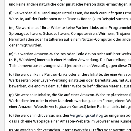
und keine andere natürliche oder juristische Person dazu ermächtigen, a
(l) Sie werden alle Handlungen unterlassen, die nach vernünftigem Erme
Website, auf der Funktionen oder Transaktionen (zum Beispiel suchen, s
(m) Sie werden auf Ihrer Website keine Partner-Links oder Programmin
Spionagesoftware, Schadsoftware, Computerviren, Würmern, Trojaner
Herunterladen oder Installieren auf einem Nutzer-Computer oder ande
genehmigt wurden.
(n) Sie werden Amazon-Websites oder Teile davon nicht auf Ihrer Websi
(z. B., WebView) innerhalb einer Mobilen Anwendung. Die Darstellung ein
Teilnahmevoraussetzungen stellt jedoch keinen Verstoß gegen diese Zif
(o) Sie werden keine Partner-Links oder andere Inhalte, die eine Am
Werbeseiten oder Layer-Werbung einstellen oder bereitstellen, mit Au
bewerben, die eng mit dem auf Ihrer Website befindlichen Material z
(p) Sie werden in Inhalte, die Sie auf einer Amazon-Website platzier
Werbediensten oder in einer Kundenbewertung, einem Forum, einem Wun
einer Amazon-Website verfügbaren Kontext) keine Partner-Links integr
(q) Sie werden nicht versuchen, den
Vergütungskatalog
zu umgehen oder
dass sich eine Webpage einer Amazon-Website im Browser eines Kunden 
(r) Sie werden nicht versuchen, Internetverkehr (Traffic) oder Vergü