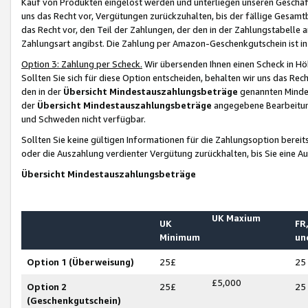
Kauf von Produkten eingelöst werden und unterliegen unseren Geschäf
uns das Recht vor, Vergütungen zurückzuhalten, bis der fällige Gesamt
das Recht vor, den Teil der Zahlungen, der den in der Zahlungstabelle 
Zahlungsart angibst. Die Zahlung per Amazon-Geschenkgutschein ist in
Option 3: Zahlung per Scheck.
Wir übersenden Ihnen einen Scheck in Höh
Sollten Sie sich für diese Option entscheiden, behalten wir uns das Rec
den in der
Übersicht Mindestauszahlungsbeträge
genannten Mindest
der
Übersicht Mindestauszahlungsbeträge
angegebene Bearbeitung
und Schweden nicht verfügbar.
Sollten Sie keine gültigen Informationen für die Zahlungsoption bereit
oder die Auszahlung verdienter Vergütung zurückhalten, bis Sie eine A
Übersicht Mindestauszahlungsbeträge
UK Maxium
UK
FR,
Minimum
un
Option 1 (Überweisung)
25£
25
£5,000
Option 2
25£
25
(Geschenkgutschein)