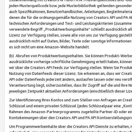
jeden Musterquellcode bzw. jede Musterbibliothek geltenden gesonder
auch Spezifikationen, Benutzerhandbücher, Anleitungen, Begleitmaterial
denen die für die ordnungsgemäße Nutzung von Creators API und PA A
technischen Anforderungen und Test- und Leistungskriterien (zusammen
verwendete Begriff „Produktwerbungsinhalte“ schließt ausdrücklich al
Lizenz zur Verfügung stellen, sowie alle von uns zur Verfügung gestel
ausdrücklich nicht auf Daten, Bilder, Texte oder sonstige Informatione
es sich nicht um eine Amazon-Website handelt.
(b) Abrufen von Produktwerbungsinhalten. Sie können Produkt-Werbein
ausdrückliche vorherige schriftliche Genehmigung erteilt haben, könn
wir über die Creators API Feeds zur Verfügung stellen. Wenn Sie Produk
Nutzung von Datenfeeds dieser Lizenz. Sie erkennen an, dass wir Creat
API oder Datenfeeds jederzeit ändern, auslaufen lassen oder neu veröffe
Verantwortung liegt, sicherzustellen, dass Ihr Zugriff auf die und Ihr
jeweiligen Zeitpunkt aktuellen Anforderungen (einschließlich dieser Liz
Zur Identifizierung Ihres Kontos und zum Stellen von Anfragen an Crea
Schlüssel und einem privaten Schlüssel (jedes Schlüsselpaar eine „Kon
Rahmen des Amazon-Partnerprogramms zugeteilte Partner-ID oder ein
Kontokennungen über den Creators API und PA API Kontoerstellungspro
Um Programmwerbeinhalte über die Creators API Dienste zu erhalten, m