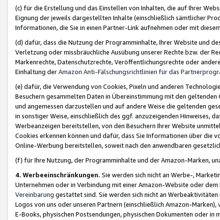
(c) für die Erstellung und das Einstellen von Inhalten, die auf Ihrer We
Eignung der jeweils dargestellten Inhalte (einschließlich sämtlicher 
Informationen, die Sie in einen Partner-Link aufnehmen oder mit diese
(d) dafür, dass die Nutzung der Programminhalte, Ihrer Website und des 
Verletzung oder missbräuchliche Ausübung unserer Rechte bzw. der Recht
Markenrechte, Datenschutzrechte, Veröffentlichungsrechte oder anderer
Einhaltung der
Amazon Anti-Fälschungsrichtlinien für das Partnerpro
(e) dafür, die Verwendung von Cookies, Pixeln und anderen Technologien
Besuchern gesammelten Daten in Übereinstimmung mit den geltenden Ge
und angemessen darzustellen und auf andere Weise die geltenden geset
in sonstiger Weise, einschließlich des ggf. anzuzeigenden Hinweises, d
Werbeanzeigen bereitstellen, von den Besuchern Ihrer Website unmitte
Cookies erkennen können und dafür, dass Sie Informationen über die v
Online-Werbung bereitstellen, soweit nach den anwendbaren gesetzlic
(f) für Ihre Nutzung, der Programminhalte und der Amazon-Marken, u
4. Werbeeinschränkungen.
Sie werden sich nicht an Werbe-, Market
Unternehmen oder in Verbindung mit einer Amazon-Website oder dem Pa
Vereinbarung
gestattet sind. Sie werden sich nicht an Werbeaktivitäten
Logos von uns oder unseren Partnern (einschließlich Amazon-Marken), 
E-Books, physischen Postsendungen, physischen Dokumenten oder in 