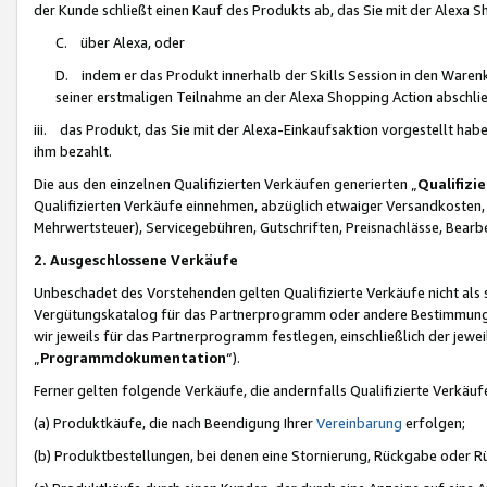
der Kunde schließt einen Kauf des Produkts ab, das Sie mit der Alexa 
C. über Alexa, oder
D. indem er das Produkt innerhalb der Skills Session in den Waren
seiner erstmaligen Teilnahme an der Alexa Shopping Action abschlie
iii. das Produkt, das Sie mit der Alexa-Einkaufsaktion vorgestellt ha
ihm bezahlt.
Die aus den einzelnen Qualifizierten Verkäufen generierten „
Qualifizi
Qualifizierten Verkäufe einnehmen, abzüglich etwaiger Versandkosten
Mehrwertsteuer), Servicegebühren, Gutschriften, Preisnachlässe, Bear
2. Ausgeschlossene Verkäufe
Unbeschadet des Vorstehenden gelten Qualifizierte Verkäufe nicht als
Vergütungskatalog für das Partnerprogramm oder andere Bestimmungen,
wir jeweils für das Partnerprogramm festlegen, einschließlich der jewe
„
Programmdokumentation
“).
Ferner gelten folgende Verkäufe, die andernfalls Qualifizierte Verkä
(a) Produktkäufe, die nach Beendigung Ihrer
Vereinbarung
erfolgen;
(b) Produktbestellungen, bei denen eine Stornierung, Rückgabe oder R