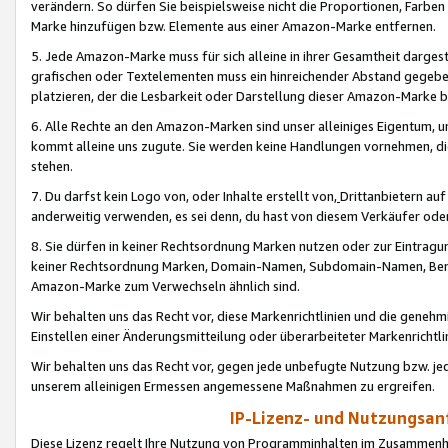
verändern. So dürfen Sie beispielsweise nicht die Proportionen, Farb
Marke hinzufügen bzw. Elemente aus einer Amazon-Marke entfernen.
5. Jede Amazon-Marke muss für sich alleine in ihrer Gesamtheit darge
grafischen oder Textelementen muss ein hinreichender Abstand gegebe
platzieren, der die Lesbarkeit oder Darstellung dieser Amazon-Marke b
6. Alle Rechte an den Amazon-Marken sind unser alleiniges Eigentum, 
kommt alleine uns zugute. Sie werden keine Handlungen vornehmen, 
stehen.
7. Du darfst kein Logo von, oder Inhalte erstellt von,
Drittanbietern au
anderweitig verwenden, es sei denn, du hast von diesem Verkäufer oder
8. Sie dürfen in keiner Rechtsordnung Marken nutzen oder zur Eintragu
keiner Rechtsordnung Marken, Domain-Namen, Subdomain-Namen, Benu
Amazon-Marke zum Verwechseln ähnlich sind.
Wir behalten uns das Recht vor, diese Markenrichtlinien und die gene
Einstellen einer Änderungsmitteilung oder überarbeiteter Markenricht
Wir behalten uns das Recht vor, gegen jede unbefugte Nutzung bzw. jede 
unserem alleinigen Ermessen angemessene Maßnahmen zu ergreifen.
IP-Lizenz- und Nutzungsan
Diese Lizenz regelt Ihre Nutzung von Programminhalten im Zusammen