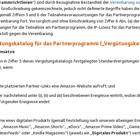
rammrichtlinien
“) sind durch Bezugnahme Bestandteil der
Vereinbarung z
Großschreibung gekennzeichnete, jedoch nicht definierte Begriffe haben die
 gemäß Ziffern 3 und 6 der Teilnahmevoraussetzungen für das Partnerprogram
nbarung fort. Vorsorglich und ohne Einschränkung von Ziffer 6 Abs. (a) der
ungen für die Teilnahme am Partnerprogramm, die IP-Lizenz für das Partner
rstoß gegen die Vereinbarung.
ungskatalog für das Partnerprogramm („Vergütungska
 Umsätze
n in Ziffer 3 dieses Vergütungskatalogs festgelegten Standardvergütungen v
r, wenn:
ite platzierten Partner-Links eine Amazon-Website aufruft; und
r nachstehend unter (i), (ii) und (iii) beschriebenen Ereignisse eintritt, wobe
 folgenden Ereignisse endet:
hme eines digitalen Produkts (gemäß Feststellung nach unserem alleinigen 
 „Amazon Music“, „Amazon Shorts“, „eDocs“, „Amazon Prime Video“, „Game
Newsfeeds“ oder „Kindle Magazines“) (jeweils ein „
Digitales Produkt
“) ver