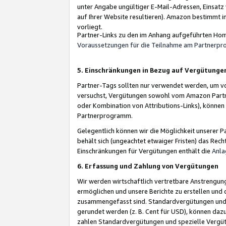
unter Angabe ungültiger E-Mail-Adressen, Einsatz
auf Ihrer Website resultieren). Amazon bestimmt i
vorliegt.
Partner-Links zu den im Anhang aufgeführten Hom
Voraussetzungen für die Teilnahme am Partnerp
5. Einschränkungen in Bezug auf Vergütunge
Partner-Tags sollten nur verwendet werden, um von 
versuchst, Vergütungen sowohl vom Amazon Partn
oder Kombination von Attributions-Links), könne
Partnerprogramm.
Gelegentlich können wir die Möglichkeit unsere
behält sich (ungeachtet etwaiger Fristen) das Rec
Einschränkungen für Vergütungen enthält die
Anla
6. Erfassung und Zahlung von Vergütungen
Wir werden wirtschaftlich vertretbare Anstrengu
ermöglichen und unsere Berichte zu erstellen und 
zusammengefasst sind. Standardvergütungen und s
gerundet werden (z. B. Cent für USD), können dazu
zahlen Standardvergütungen und spezielle Vergüt