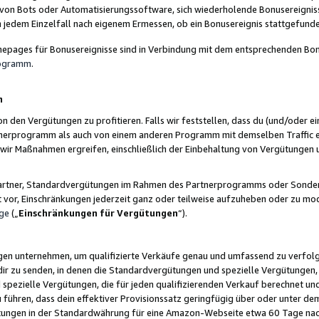
 von Bots oder Automatisierungssoftware, sich wiederholende Bonusereignisse
n jedem Einzelfall nach eigenem Ermessen, ob ein Bonusereignis stattgefund
epages für Bonusereignisse sind in Verbindung mit dem entsprechenden Bonu
rogramm
.
n
den Vergütungen zu profitieren. Falls wir feststellen, dass du (und/oder ein
erprogramm als auch von einem anderen Programm mit demselben Traffic ei
n wir Maßnahmen ergreifen, einschließlich der Einbehaltung von Vergütunge
r Partner, Standardvergütungen im Rahmen des Partnerprogramms oder Sonde
ht vor, Einschränkungen jederzeit ganz oder teilweise aufzuheben oder zu mod
ge
(„
Einschränkungen für Vergütungen
“).
ngen unternehmen, um qualifizierte Verkäufe genau und umfassend zu verfol
dir zu senden, in denen die Standardvergütungen und spezielle Vergütungen, 
pezielle Vergütungen, die für jeden qualifizierenden Verkauf berechnet un
 führen, dass dein effektiver Provisionssatz geringfügig über oder unter dem
ungen in der Standardwährung für eine Amazon-Webseite etwa 60 Tage nach