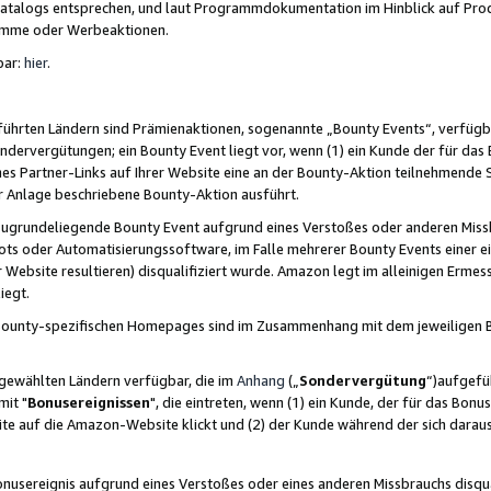
skatalogs entsprechen, und laut Programmdokumentation im Hinblick auf Pr
amme oder Werbeaktionen.
bar:
hier
.
führten Ländern sind Prämienaktionen, sogenannte „Bounty Events“, verfügb
Sondervergütungen; ein Bounty Event liegt vor, wenn (1) ein Kunde der für da
nes Partner-Links auf Ihrer Website eine an der Bounty-Aktion teilnehmende 
er Anlage beschriebene Bounty-Aktion ausführt.
ugrundeliegende Bounty Event aufgrund eines Verstoßes oder anderen Miss
ots oder Automatisierungssoftware, im Falle mehrerer Bounty Events einer e
r Website resultieren) disqualifiziert wurde. Amazon legt im alleinigen Ermess
iegt.
n Bounty-spezifischen Homepages sind im Zusammenhang mit dem jeweiligen
sgewählten Ländern verfügbar, die im
Anhang
(„
Sondervergütung
“)aufgefüh
it "
Bonusereignissen
", die eintreten, wenn (1) ein Kunde, der für das Bon
bsite auf die Amazon-Website klickt und (2) der Kunde während der sich dar
usereignis aufgrund eines Verstoßes oder eines anderen Missbrauchs disqua