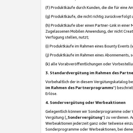
(f) Produktkäufe durch Kunden, die die für eine
(g) Produktkäufe, die nicht richtig zurückverfolg
(h) Produktkäufe über einen Partner-Link in einer
Zugelassenen Mobilen Anwendung, der nicht Creator
Verfügung stellen, nutzt;
(i) Produktkäufe im Rahmen eines Bounty Events (w
(j) Produktkäufe im Rahmen eines Abonnements, so
(k) alle Vorabveröffentlichungen oder Vorbestellu
3. Standardvergütung im Rahmen des Part
Vorbehaltlich der in diesem Vergütungskatalog b
im Rahmen des Partnerprogramms
“) beschri
Erlöse.
4. Sondervergütung oder Werbeaktionen
Gelegentlich können wir Sonderprogramme oder Wer
Vergütung („
Sondervergütung
”) zu verdienen. 
Werbeaktionen jederzeit ganz oder teilweise einz
Sonderprogramme oder Werbeaktionen, bei denen e