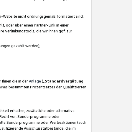
azon-Website nicht ordnungsgemäß formatiert sind;
, oder über einen Partner-Link in einer
e Verlinkungstools, die wir Ihnen ggf. zur
ütungen gezahlt werden);
 Ihnen die in der
Anlage
(„
Standardvergütung
ines bestimmten Prozentsatzes der Qualifizierten
eit erhalten, zusätzliche oder alternative
as Recht vor, Sonderprogramme oder
für alle Sonderprogramme oder Werbeaktionen (auch
lifizierende Ausschlusstatbestände, die im