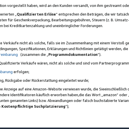
ktion vorgestellt haben, wird an den Kunden versandt, von ihm gestreamt od
erierten „
Qualifizierten Erlöse
“ entsprechen den Beträgen, die wir tatsäch
sten für Geschenkverpackung, Bearbeitungsgebühren, Steuern (z. B. Umsatz-
en bei Kreditkartenzahlung und uneinbringlicher Forderungen.
e Verkäufe nicht als solche, falls sie im Zusammenhang mit einem Verstoß 
ungen, Spezifikationen, Erklärungen und Richtlinien getätigt werden, die 
reinbarung
(zusammen die „
Programmdokumentation
“).
 Qualifizierte Verkäufe wären, nicht als solche und sind vom Partnerprogra
nbarung
erfolgen;
ung, Rückgabe oder Rückerstattung eingeleitet wurde;
ine Anzeige auf eine Amazon-Website verwiesen wurde, die Sieeinschließlich
ndere Identifikatoren käuflich erworben haben,die das Wort „amazon“ oder 
e unten genannten Links) bzw. Abwandlungen oder falsch buchstabierte Varia
e Kostenpflichtige Suchplatzierung
”);