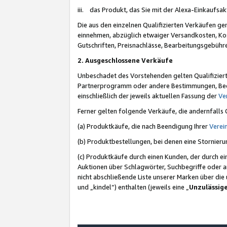
iii. das Produkt, das Sie mit der Alexa-Einkaufsa
Die aus den einzelnen Qualifizierten Verkäufen gen
einnehmen, abzüglich etwaiger Versandkosten, Ko
Gutschriften, Preisnachlässe, Bearbeitungsgebühr
2. Ausgeschlossene Verkäufe
Unbeschadet des Vorstehenden gelten Qualifiziert
Partnerprogramm oder andere Bestimmungen, Beding
einschließlich der jeweils aktuellen Fassung der
Ve
Ferner gelten folgende Verkäufe, die andernfalls
(a) Produktkäufe, die nach Beendigung Ihrer
Verei
(b) Produktbestellungen, bei denen eine Stornier
(c) Produktkäufe durch einen Kunden, der durch e
Auktionen über Schlagwörter, Suchbegriffe oder a
nicht abschließende Liste unserer Marken über di
und „kindel“) enthalten (jeweils eine „
Unzulässig