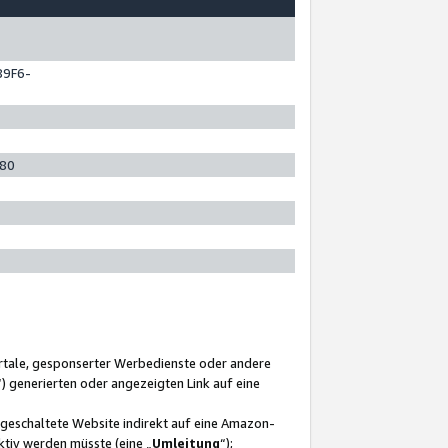
89F6-
280
ortale, gesponserter Werbedienste oder andere
“) generierten oder angezeigten Link auf eine
ngeschaltete Website indirekt auf eine Amazon-
ktiv werden müsste (eine „
Umleitung
“);