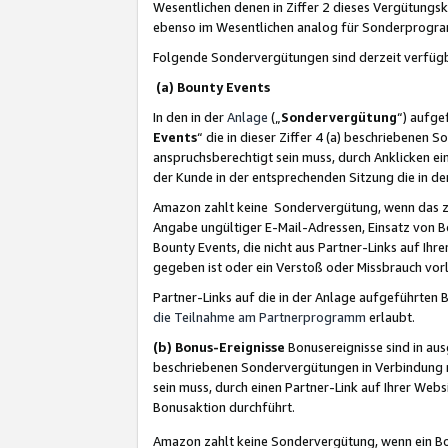
Wesentlichen denen in Ziffer 2 dieses Vergütung
ebenso im Wesentlichen analog für Sonderprogr
Folgende Sondervergütungen sind derzeit verfüg
(a) Bounty Events
In den in der
Anlage
(„
Sondervergütung
“) aufge
Events
“ die in dieser Ziffer 4 (a) beschriebenen 
anspruchsberechtigt sein muss, durch Anklicken ei
der Kunde in der entsprechenden Sitzung die in d
Amazon zahlt keine Sondervergütung, wenn das z
Angabe ungültiger E-Mail-Adressen, Einsatz von B
Bounty Events, die nicht aus Partner-Links auf Ihre
gegeben ist oder ein Verstoß oder Missbrauch vorl
Partner-Links auf die in der Anlage aufgeführte
die Teilnahme am Partnerprogramm
erlaubt.
(b) Bonus-Ereignisse
Bonusereignisse sind in au
beschriebenen Sondervergütungen in Verbindung m
sein muss, durch einen Partner-Link auf Ihrer We
Bonusaktion durchführt.
Amazon zahlt keine Sondervergütung, wenn ein Bon