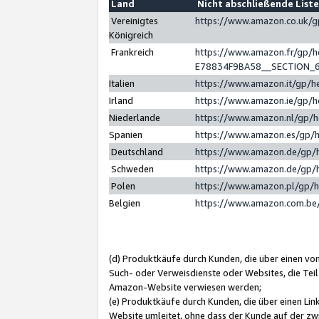
Land
Nicht abschließende List
Vereinigtes
https://www.amazon.co.uk/
Königreich
Frankreich
https://www.amazon.fr/gp/
E78834F9BA58__SECTION_
Italien
https://www.amazon.it/gp/h
Irland
https://www.amazon.ie/gp/
Niederlande
https://www.amazon.nl/gp/
Spanien
https://www.amazon.es/gp/
Deutschland
https://www.amazon.de/gp/
Schweden
https://www.amazon.de/gp/
Polen
https://www.amazon.pl/gp/
Belgien
https://www.amazon.com.be
(d) Produktkäufe durch Kunden, die über einen vo
Such- oder Verweisdienste oder Websites, die Teil
Amazon-Website verwiesen werden;
(e) Produktkäufe durch Kunden, die über einen Li
Website umleitet, ohne dass der Kunde auf der zw