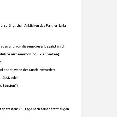
 ursprünglichen Anklicken des Partner-Links
laden und von diesem/dieser bezahlt wird
rodukte auf amazon.co.uk anbieten):
d
 und endet, wenn der Kunde entweder:
erlässt, oder
ls Session
“),
t spätestens 89 Tage nach seiner erstmaligen