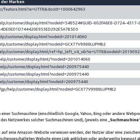
e der Marken
gp/feature.html?ie=UTF8&docId=1000642963
help/customer/display.html?nodeId=548524#GUID-602FA6E8-D724-4317-
64DE0ED1D744420E933ED292E5A7B3D3
elp/customer/display.html?nodeId=201014060
help/customer/display.html?nodeId=GCX77V9988LUPMB2
help/customer/display.html/ref=hp_left_v4_sib?ie=UTF8&nodeId=201909
help/customer/display.html/?nodeId=201014060
help/customer/display.html?nodeId=200975440
help/customer/display.html?nodeId=200975440
help/customer/display.html?nodeId=200975440
/gp/help/customer/display.html?nodeId=GCX77V9988LUPMB2
n einer Suchmaschine (einschließlich Google, Yahoo, Bing oder andere Webp
 des Netzwerkes solcher Suchmaschinen sind), (jeweils eine „
Suchmaschine
nk auf eine Amazon-Website verwiesen werden, der Nutzer über eine zwische
ischengeschalteten Website einen Link anklicken oder anderweitig bewusst a