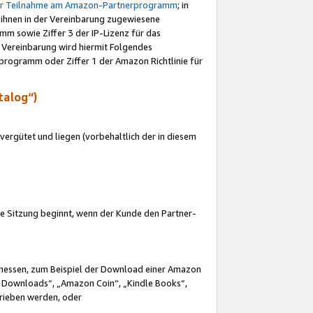
ur Teilnahme am Amazon-Partnerprogramm
; in
 ihnen in der Vereinbarung zugewiesene
m sowie Ziffer 3 der IP-Lizenz für das
 Vereinbarung wird hiermit Folgendes
programm oder Ziffer 1 der Amazon Richtlinie für
talog“)
ergütet und liegen (vorbehaltlich der in diesem
i die Sitzung beginnt, wenn der Kunde den Partner-
Ermessen, zum Beispiel der Download einer Amazon
 Downloads“, „Amazon Coin“, „Kindle Books“,
trieben werden, oder