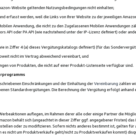
 Amazon-Website geltenden Nutzungsbedingungen nicht einhalten;
t und erfasst werden, weil die Links von Ihrer Website zu der jeweiligen Am
 Mobilen Anwendung, die nicht zu den Zugelassenen Mobilen Anwendungen zählt
s API oder PA API (wie nachstehend unter der IP-Lizenz definiert) oder ander
ie in Ziffer 4 (a) dieses Vergütungskatalogs definiert) (für das Sonderverg
weit nicht im Vertrag abweichend vereinbart, und
ngen von Produkten, die nicht auf einer Produkt-Listenseite verfügbar sind.
nerprogramms
eschriebenen Einschränkungen und der Einhaltung der
Vereinbarung
zahlen wir
ebenen Standardvergütungen. Die Berechnung der Vergütung erfolgt anhand e
beaktionen auflegen, im Rahmen derer alle oder einige Partner die Möglichk
Amazon behält sich (ungeachtet in dieser Ziffer ggf. angegebener Fristen) d
ustellen oder zu modifizieren. Sofern nichts anderes bestimmt ist, gelten 
s nicht um Produktverkäufe geht/nicht zu Produktverkäufen kommt) disqua