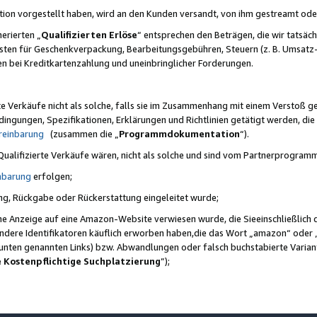
ktion vorgestellt haben, wird an den Kunden versandt, von ihm gestreamt od
erierten „
Qualifizierten Erlöse
“ entsprechen den Beträgen, die wir tatsäch
sten für Geschenkverpackung, Bearbeitungsgebühren, Steuern (z. B. Umsatz-
en bei Kreditkartenzahlung und uneinbringlicher Forderungen.
e Verkäufe nicht als solche, falls sie im Zusammenhang mit einem Verstoß 
ungen, Spezifikationen, Erklärungen und Richtlinien getätigt werden, die 
reinbarung
(zusammen die „
Programmdokumentation
“).
 Qualifizierte Verkäufe wären, nicht als solche und sind vom Partnerprogra
nbarung
erfolgen;
ung, Rückgabe oder Rückerstattung eingeleitet wurde;
ine Anzeige auf eine Amazon-Website verwiesen wurde, die Sieeinschließlich
ndere Identifikatoren käuflich erworben haben,die das Wort „amazon“ oder 
e unten genannten Links) bzw. Abwandlungen oder falsch buchstabierte Varia
e Kostenpflichtige Suchplatzierung
”);