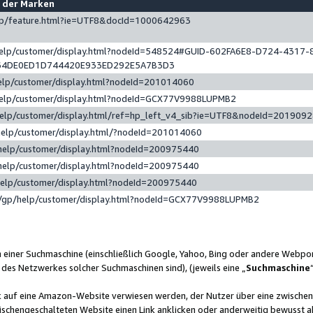
e der Marken
gp/feature.html?ie=UTF8&docId=1000642963
help/customer/display.html?nodeId=548524#GUID-602FA6E8-D724-4317-
64DE0ED1D744420E933ED292E5A7B3D3
elp/customer/display.html?nodeId=201014060
help/customer/display.html?nodeId=GCX77V9988LUPMB2
help/customer/display.html/ref=hp_left_v4_sib?ie=UTF8&nodeId=201909
help/customer/display.html/?nodeId=201014060
help/customer/display.html?nodeId=200975440
help/customer/display.html?nodeId=200975440
help/customer/display.html?nodeId=200975440
/gp/help/customer/display.html?nodeId=GCX77V9988LUPMB2
n einer Suchmaschine (einschließlich Google, Yahoo, Bing oder andere Webp
 des Netzwerkes solcher Suchmaschinen sind), (jeweils eine „
Suchmaschine
nk auf eine Amazon-Website verwiesen werden, der Nutzer über eine zwische
ischengeschalteten Website einen Link anklicken oder anderweitig bewusst a