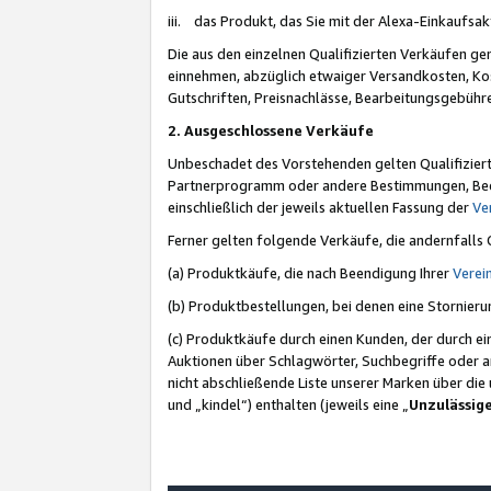
iii. das Produkt, das Sie mit der Alexa-Einkaufsa
Die aus den einzelnen Qualifizierten Verkäufen gen
einnehmen, abzüglich etwaiger Versandkosten, Ko
Gutschriften, Preisnachlässe, Bearbeitungsgebühr
2. Ausgeschlossene Verkäufe
Unbeschadet des Vorstehenden gelten Qualifiziert
Partnerprogramm oder andere Bestimmungen, Beding
einschließlich der jeweils aktuellen Fassung der
Ve
Ferner gelten folgende Verkäufe, die andernfalls
(a) Produktkäufe, die nach Beendigung Ihrer
Verei
(b) Produktbestellungen, bei denen eine Stornier
(c) Produktkäufe durch einen Kunden, der durch e
Auktionen über Schlagwörter, Suchbegriffe oder a
nicht abschließende Liste unserer Marken über di
und „kindel“) enthalten (jeweils eine „
Unzulässig