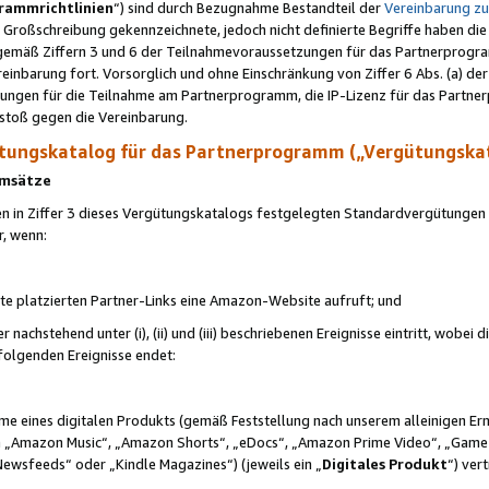
rammrichtlinien
“) sind durch Bezugnahme Bestandteil der
Vereinbarung z
Großschreibung gekennzeichnete, jedoch nicht definierte Begriffe haben die
 gemäß Ziffern 3 und 6 der Teilnahmevoraussetzungen für das Partnerprogram
nbarung fort. Vorsorglich und ohne Einschränkung von Ziffer 6 Abs. (a) der
ungen für die Teilnahme am Partnerprogramm, die IP-Lizenz für das Partner
rstoß gegen die Vereinbarung.
ungskatalog für das Partnerprogramm („Vergütungska
 Umsätze
n in Ziffer 3 dieses Vergütungskatalogs festgelegten Standardvergütungen v
r, wenn:
ite platzierten Partner-Links eine Amazon-Website aufruft; und
r nachstehend unter (i), (ii) und (iii) beschriebenen Ereignisse eintritt, wobe
 folgenden Ereignisse endet:
hme eines digitalen Produkts (gemäß Feststellung nach unserem alleinigen 
 „Amazon Music“, „Amazon Shorts“, „eDocs“, „Amazon Prime Video“, „Game
Newsfeeds“ oder „Kindle Magazines“) (jeweils ein „
Digitales Produkt
“) ver