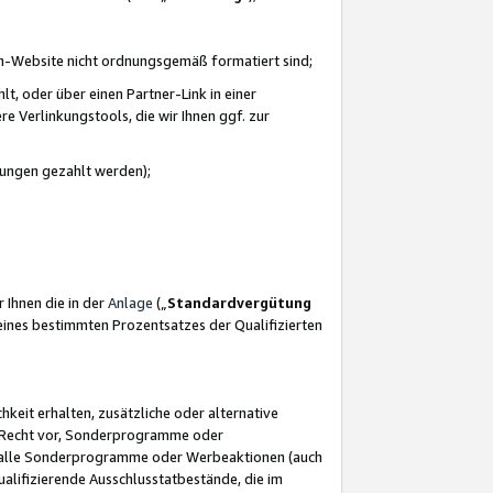
azon-Website nicht ordnungsgemäß formatiert sind;
, oder über einen Partner-Link in einer
e Verlinkungstools, die wir Ihnen ggf. zur
ütungen gezahlt werden);
 Ihnen die in der
Anlage
(„
Standardvergütung
ines bestimmten Prozentsatzes der Qualifizierten
eit erhalten, zusätzliche oder alternative
as Recht vor, Sonderprogramme oder
für alle Sonderprogramme oder Werbeaktionen (auch
lifizierende Ausschlusstatbestände, die im