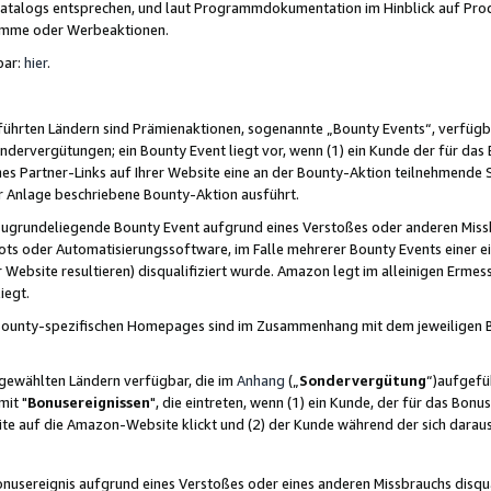
skatalogs entsprechen, und laut Programmdokumentation im Hinblick auf Pr
amme oder Werbeaktionen.
bar:
hier
.
führten Ländern sind Prämienaktionen, sogenannte „Bounty Events“, verfügb
Sondervergütungen; ein Bounty Event liegt vor, wenn (1) ein Kunde der für da
nes Partner-Links auf Ihrer Website eine an der Bounty-Aktion teilnehmende 
er Anlage beschriebene Bounty-Aktion ausführt.
ugrundeliegende Bounty Event aufgrund eines Verstoßes oder anderen Miss
ots oder Automatisierungssoftware, im Falle mehrerer Bounty Events einer e
r Website resultieren) disqualifiziert wurde. Amazon legt im alleinigen Ermess
iegt.
n Bounty-spezifischen Homepages sind im Zusammenhang mit dem jeweiligen
sgewählten Ländern verfügbar, die im
Anhang
(„
Sondervergütung
“)aufgefüh
it "
Bonusereignissen
", die eintreten, wenn (1) ein Kunde, der für das Bon
bsite auf die Amazon-Website klickt und (2) der Kunde während der sich dar
usereignis aufgrund eines Verstoßes oder eines anderen Missbrauchs disqua