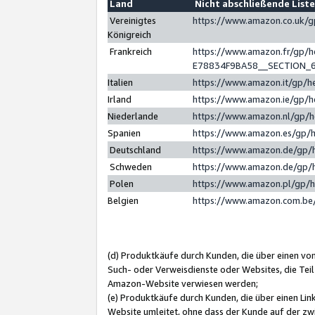
Land
Nicht abschließende List
Vereinigtes
https://www.amazon.co.uk/
Königreich
Frankreich
https://www.amazon.fr/gp/
E78834F9BA58__SECTION_
Italien
https://www.amazon.it/gp/h
Irland
https://www.amazon.ie/gp/
Niederlande
https://www.amazon.nl/gp/
Spanien
https://www.amazon.es/gp/
Deutschland
https://www.amazon.de/gp/
Schweden
https://www.amazon.de/gp/
Polen
https://www.amazon.pl/gp/
Belgien
https://www.amazon.com.be
(d) Produktkäufe durch Kunden, die über einen vo
Such- oder Verweisdienste oder Websites, die Teil
Amazon-Website verwiesen werden;
(e) Produktkäufe durch Kunden, die über einen Li
Website umleitet, ohne dass der Kunde auf der zw