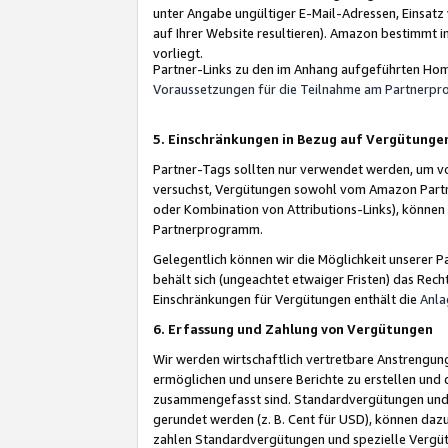
unter Angabe ungültiger E-Mail-Adressen, Einsatz
auf Ihrer Website resultieren). Amazon bestimmt i
vorliegt.
Partner-Links zu den im Anhang aufgeführten Hom
Voraussetzungen für die Teilnahme am Partnerp
5. Einschränkungen in Bezug auf Vergütunge
Partner-Tags sollten nur verwendet werden, um von 
versuchst, Vergütungen sowohl vom Amazon Partn
oder Kombination von Attributions-Links), könne
Partnerprogramm.
Gelegentlich können wir die Möglichkeit unsere
behält sich (ungeachtet etwaiger Fristen) das Rec
Einschränkungen für Vergütungen enthält die
Anla
6. Erfassung und Zahlung von Vergütungen
Wir werden wirtschaftlich vertretbare Anstrengu
ermöglichen und unsere Berichte zu erstellen und 
zusammengefasst sind. Standardvergütungen und s
gerundet werden (z. B. Cent für USD), können dazu
zahlen Standardvergütungen und spezielle Vergüt