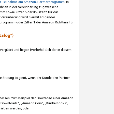
ur Teilnahme am Amazon-Partnerprogramm
; in
 ihnen in der Vereinbarung zugewiesene
m sowie Ziffer 3 der IP-Lizenz für das
 Vereinbarung wird hiermit Folgendes
programm oder Ziffer 1 der Amazon Richtlinie für
talog“)
ergütet und liegen (vorbehaltlich der in diesem
i die Sitzung beginnt, wenn der Kunde den Partner-
Ermessen, zum Beispiel der Download einer Amazon
 Downloads“, „Amazon Coin“, „Kindle Books“,
trieben werden, oder