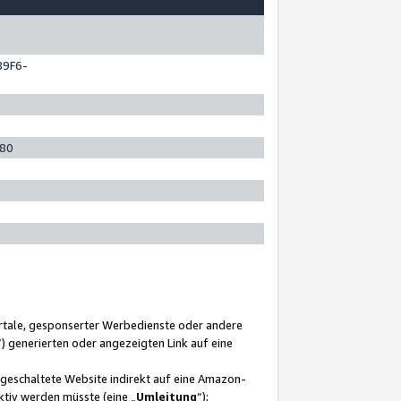
89F6-
280
ortale, gesponserter Werbedienste oder andere
“) generierten oder angezeigten Link auf eine
ngeschaltete Website indirekt auf eine Amazon-
ktiv werden müsste (eine „
Umleitung
“);