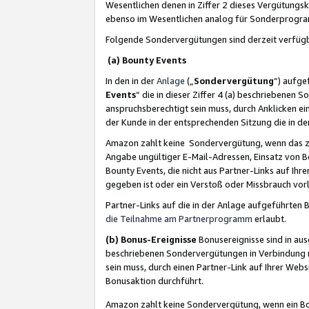
Wesentlichen denen in Ziffer 2 dieses Vergütung
ebenso im Wesentlichen analog für Sonderprogr
Folgende Sondervergütungen sind derzeit verfüg
(a) Bounty Events
In den in der
Anlage
(„
Sondervergütung
“) aufge
Events
“ die in dieser Ziffer 4 (a) beschriebenen 
anspruchsberechtigt sein muss, durch Anklicken ei
der Kunde in der entsprechenden Sitzung die in d
Amazon zahlt keine Sondervergütung, wenn das z
Angabe ungültiger E-Mail-Adressen, Einsatz von B
Bounty Events, die nicht aus Partner-Links auf Ihre
gegeben ist oder ein Verstoß oder Missbrauch vorl
Partner-Links auf die in der Anlage aufgeführte
die Teilnahme am Partnerprogramm
erlaubt.
(b) Bonus-Ereignisse
Bonusereignisse sind in au
beschriebenen Sondervergütungen in Verbindung m
sein muss, durch einen Partner-Link auf Ihrer We
Bonusaktion durchführt.
Amazon zahlt keine Sondervergütung, wenn ein Bon