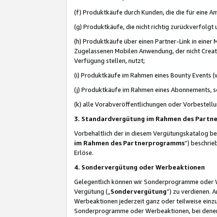
(f) Produktkäufe durch Kunden, die die für eine
(g) Produktkäufe, die nicht richtig zurückverfolg
(h) Produktkäufe über einen Partner-Link in einer
Zugelassenen Mobilen Anwendung, der nicht Creator
Verfügung stellen, nutzt;
(i) Produktkäufe im Rahmen eines Bounty Events (w
(j) Produktkäufe im Rahmen eines Abonnements, so
(k) alle Vorabveröffentlichungen oder Vorbestellu
3. Standardvergütung im Rahmen des Part
Vorbehaltlich der in diesem Vergütungskatalog b
im Rahmen des Partnerprogramms
“) beschri
Erlöse.
4. Sondervergütung oder Werbeaktionen
Gelegentlich können wir Sonderprogramme oder Wer
Vergütung („
Sondervergütung
”) zu verdienen. 
Werbeaktionen jederzeit ganz oder teilweise einz
Sonderprogramme oder Werbeaktionen, bei denen e