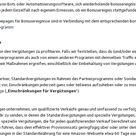
 von Bots oder Automatisierungssoftware, sich wiederholende Bonusereignisse
n jedem Einzelfall nach eigenem Ermessen, ob ein Bonusereignis stattgefund
epages für Bonusereignisse sind in Verbindung mit dem entsprechenden Bonu
rogramm
.
n
den Vergütungen zu profitieren. Falls wir feststellen, dass du (und/oder ein
erprogramm als auch von einem anderen Programm mit demselben Traffic ei
n wir Maßnahmen ergreifen, einschließlich der Einbehaltung von Vergütunge
r Partner, Standardvergütungen im Rahmen des Partnerprogramms oder Sonde
ht vor, Einschränkungen jederzeit ganz oder teilweise aufzuheben oder zu mod
ge
(„
Einschränkungen für Vergütungen
“).
ngen unternehmen, um qualifizierte Verkäufe genau und umfassend zu verfol
dir zu senden, in denen die Standardvergütungen und spezielle Vergütungen, 
pezielle Vergütungen, die für jeden qualifizierenden Verkauf berechnet un
 führen, dass dein effektiver Provisionssatz geringfügig über oder unter dem
ungen in der Standardwährung für eine Amazon-Webseite etwa 60 Tage nach