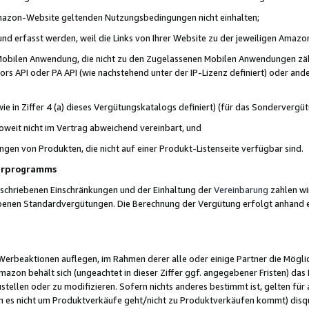
 Amazon-Website geltenden Nutzungsbedingungen nicht einhalten;
t und erfasst werden, weil die Links von Ihrer Website zu der jeweiligen Am
 Mobilen Anwendung, die nicht zu den Zugelassenen Mobilen Anwendungen zählt
s API oder PA API (wie nachstehend unter der IP-Lizenz definiert) oder ander
ie in Ziffer 4 (a) dieses Vergütungskatalogs definiert) (für das Sonderverg
weit nicht im Vertrag abweichend vereinbart, und
ngen von Produkten, die nicht auf einer Produkt-Listenseite verfügbar sind.
nerprogramms
eschriebenen Einschränkungen und der Einhaltung der
Vereinbarung
zahlen wir
ebenen Standardvergütungen. Die Berechnung der Vergütung erfolgt anhand e
beaktionen auflegen, im Rahmen derer alle oder einige Partner die Möglichk
Amazon behält sich (ungeachtet in dieser Ziffer ggf. angegebener Fristen) d
ustellen oder zu modifizieren. Sofern nichts anderes bestimmt ist, gelten 
s nicht um Produktverkäufe geht/nicht zu Produktverkäufen kommt) disqua