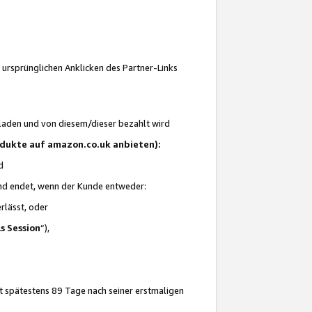
 ursprünglichen Anklicken des Partner-Links
laden und von diesem/dieser bezahlt wird
rodukte auf amazon.co.uk anbieten):
d
 und endet, wenn der Kunde entweder:
erlässt, oder
ls Session
“),
t spätestens 89 Tage nach seiner erstmaligen