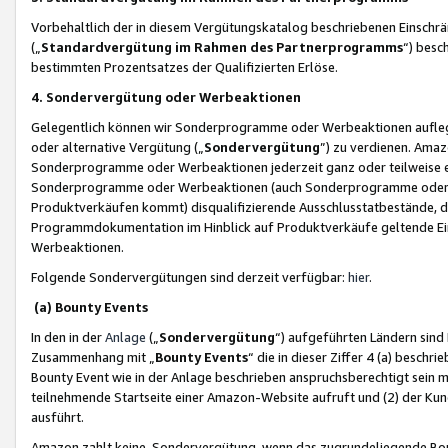
Vorbehaltlich der in diesem Vergütungskatalog beschriebenen Einschr
(„
Standardvergütung im Rahmen des Partnerprogramms
“) besc
bestimmten Prozentsatzes der Qualifizierten Erlöse.
4. Sondervergütung oder Werbeaktionen
Gelegentlich können wir Sonderprogramme oder Werbeaktionen auflegen,
oder alternative Vergütung („
Sondervergütung
”) zu verdienen. Amazo
Sonderprogramme oder Werbeaktionen jederzeit ganz oder teilweise einz
Sonderprogramme oder Werbeaktionen (auch Sonderprogramme oder We
Produktverkäufen kommt) disqualifizierende Ausschlusstatbestände, di
Programmdokumentation im Hinblick auf Produktverkäufe geltende E
Werbeaktionen.
Folgende Sondervergütungen sind derzeit verfügbar:
hier
.
(a) Bounty Events
In den in der
Anlage
(„
Sondervergütung
“) aufgeführten Ländern sind
Zusammenhang mit „
Bounty Events
“ die in dieser Ziffer 4 (a) besch
Bounty Event wie in der Anlage beschrieben anspruchsberechtigt sein mu
teilnehmende Startseite einer Amazon-Website aufruft und (2) der Kun
ausführt.
Amazon zahlt keine Sondervergütung, wenn das zugrundeliegende Boun