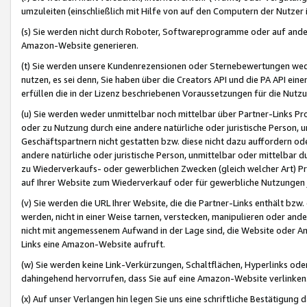
umzuleiten (einschließlich mit Hilfe von auf den Computern der Nutzer i
(s) Sie werden nicht durch Roboter, Softwareprogramme oder auf andere
Amazon-Website generieren.
(t) Sie werden unsere Kundenrezensionen oder Sternebewertungen wed
nutzen, es sei denn, Sie haben über die Creators API und die PA API e
erfüllen die in der Lizenz beschriebenen Voraussetzungen für die Nutzu
(u) Sie werden weder unmittelbar noch mittelbar über Partner-Links P
oder zu Nutzung durch eine andere natürliche oder juristische Person,
Geschäftspartnern nicht gestatten bzw. diese nicht dazu auffordern od
andere natürliche oder juristische Person, unmittelbar oder mittelbar
zu Wiederverkaufs- oder gewerblichen Zwecken (gleich welcher Art) 
auf Ihrer Website zum Wiederverkauf oder für gewerbliche Nutzungen 
(v) Sie werden die URL Ihrer Website, die die Partner-Links enthält b
werden, nicht in einer Weise tarnen, verstecken, manipulieren oder and
nicht mit angemessenem Aufwand in der Lage sind, die Website oder A
Links eine Amazon-Website aufruft.
(w) Sie werden keine Link-Verkürzungen, Schaltflächen, Hyperlinks ode
dahingehend hervorrufen, dass Sie auf eine Amazon-Website verlinken
(x) Auf unser Verlangen hin legen Sie uns eine schriftliche Bestätigung