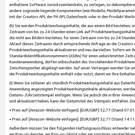
enthaltene Software zurückzuentwickeln, zu zerlegen, zu dekompilier
andere zugrunde liegende Komponenten (wie Modelle, Modellparameter
mit der Creators API, der PA API, Datenfeeds oder in den Produkt Werb
(h) Sie werden Produktwerbungsinhalte, die aus einem Bild bestehen, ni
Zeitraum von bis zu 24 Stunden einen Link auf Produktwerbungsinhalte
die nicht aus Bildern bestehen, für einen Zeitraum von bis zu 24 Stund
Ablauf dieses Zeitraums durch entsprechende Anfrage an die Creators 
Produktwerbungsinhalte aktualisieren und neu darstellen. Sofern wir Ih
Standardidentifikationsnummern (ASINs) für einen unbestimmten Zeitra
Kundenanwendung, dürfen unbeschadet des Vorstehenden Produktwerbu
Zwischenspeicher abgelegt werden. Auf unser Verlangen werden Sie un
die Produktwerbungsinhalte enthält oder nutzt, damit wir Ihre Einhalt
(i) Wenn Sie seltener als stündlich Produktwerbungsinhalte aus Datenfe
Anwendung angezeigten Produktwerbungsinhalte aktualisieren, werden 
Datums-/Uhrzeitstempel einfügen. Wenn Sie jedoch die in Ihrer Anwe
und aktualisiert haben, kann der Datumsteil des Stempels entfallen. Dies
• Preis auf [Amazon-Website einfügen]: [EUR/GBP] 32,77 (Stand 07.01.
• Preis auf [Amazon-Website einfügen]: [EUR/GBP] 32,77 (Stand 14:11 
Außerdem müssen Sie den folgenden Haftungsausschluss entweder neb
ein Pop-up-Fenster, ein Pop-up-Skript oder ein sonstiges vergleichba