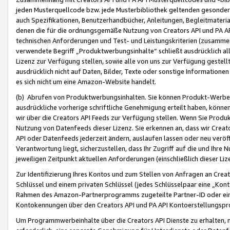
jeden Musterquellcode bzw. jede Musterbibliothek geltenden gesonder
auch Spezifikationen, Benutzerhandbücher, Anleitungen, Begleitmaterial
denen die für die ordnungsgemäße Nutzung von Creators API und PA A
technischen Anforderungen und Test- und Leistungskriterien (zusammen
verwendete Begriff „Produktwerbungsinhalte“ schließt ausdrücklich al
Lizenz zur Verfügung stellen, sowie alle von uns zur Verfügung gestel
ausdrücklich nicht auf Daten, Bilder, Texte oder sonstige Informatione
es sich nicht um eine Amazon-Website handelt.
(b) Abrufen von Produktwerbungsinhalten. Sie können Produkt-Werbein
ausdrückliche vorherige schriftliche Genehmigung erteilt haben, könn
wir über die Creators API Feeds zur Verfügung stellen. Wenn Sie Produk
Nutzung von Datenfeeds dieser Lizenz. Sie erkennen an, dass wir Creat
API oder Datenfeeds jederzeit ändern, auslaufen lassen oder neu veröffe
Verantwortung liegt, sicherzustellen, dass Ihr Zugriff auf die und Ihr
jeweiligen Zeitpunkt aktuellen Anforderungen (einschließlich dieser Liz
Zur Identifizierung Ihres Kontos und zum Stellen von Anfragen an Crea
Schlüssel und einem privaten Schlüssel (jedes Schlüsselpaar eine „Kon
Rahmen des Amazon-Partnerprogramms zugeteilte Partner-ID oder ein
Kontokennungen über den Creators API und PA API Kontoerstellungspro
Um Programmwerbeinhalte über die Creators API Dienste zu erhalten, m