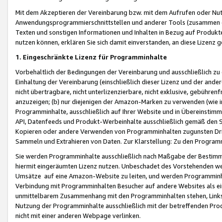
Mit dem Akzeptieren der Vereinbarung bzw. mit dem Aufrufen oder Nutz
Anwendungsprogrammierschnittstellen und anderer Tools (zusammen die
Texten und sonstigen Informationen und Inhalten in Bezug auf Produkte
nutzen können, erklären Sie sich damit einverstanden, an diese Lizenz 
1. Eingeschränkte Lizenz für Programminhalte
Vorbehaltlich der Bedingungen der Vereinbarung und ausschließlich z
Einhaltung der Vereinbarung (einschließlich dieser Lizenz und der ande
nicht übertragbare, nicht unterlizenzierbare, nicht exklusive, gebühren
anzuzeigen; (b) nur diejenigen der Amazon-Marken zu verwenden (wie in 
Programminhalte, ausschließlich auf Ihrer Website und in Übereinstimmu
API, Datenfeeds und Produkt-Werbeinhalte ausschließlich gemäß den Spe
Kopieren oder andere Verwenden von Programminhalten zugunsten Dri
Sammeln und Extrahieren von Daten. Zur Klarstellung: Zu den Program
Sie werden Programminhalte ausschließlich nach Maßgabe der Besti
hiermit eingeräumten Lizenz nutzen. Unbeschadet des Vorstehenden we
Umsätze auf eine Amazon-Website zu leiten, und werden Programminhal
Verbindung mit Programminhalten Besucher auf andere Websites als ein
unmittelbarem Zusammenhang mit den Programminhalten stehen, Links z
Nutzung der Programminhalte ausschließlich mit der betreffenden Pr
nicht mit einer anderen Webpage verlinken.