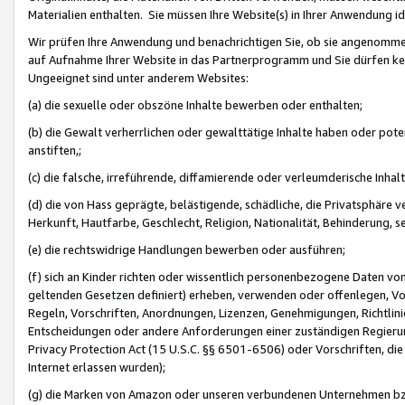
Materialien enthalten. Sie müssen Ihre Website(s) in Ihrer Anwendung ide
Wir prüfen Ihre Anwendung und benachrichtigen Sie, ob sie angenommen
auf Aufnahme Ihrer Website in das Partnerprogramm und Sie dürfen kei
Ungeeignet sind unter anderem Websites:
(a) die sexuelle oder obszöne Inhalte bewerben oder enthalten;
(b) die Gewalt verherrlichen oder gewalttätige Inhalte haben oder pot
anstiften,;
(c) die falsche, irreführende, diffamierende oder verleumderische Inha
(d) die von Hass geprägte, belästigende, schädliche, die Privatsphäre v
Herkunft, Hautfarbe, Geschlecht, Religion, Nationalität, Behinderung, 
(e) die rechtswidrige Handlungen bewerben oder ausführen;
(f) sich an Kinder richten oder wissentlich personenbezogene Daten vo
geltenden Gesetzen definiert) erheben, verwenden oder offenlegen, Vo
Regeln, Vorschriften, Anordnungen, Lizenzen, Genehmigungen, Richtlini
Entscheidungen oder andere Anforderungen einer zuständigen Regierung
Privacy Protection Act (15 U.S.C. §§ 6501-6506) oder Vorschriften, di
Internet erlassen wurden);
(g) die Marken von Amazon oder unseren verbundenen Unternehmen b