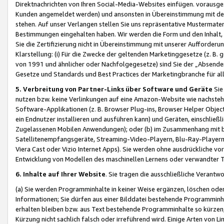
Direktnachrichten von Ihren Social-Media-Websites einfügen. vorausg
Kunden angemeldet werden) und ansonsten in Übereinstimmung mit der
stehen. Auf unser Verlangen stellen Sie uns repräsentative Mustermater
Bestimmungen eingehalten haben. Wir werden die Form und den Inhalt, di
Sie die Zertifizierung nicht in Übereinstimmung mit unserer Aufforderu
Klarstellung: (i) Für die Zwecke der geltenden Marketinggesetze (z. 
von 1991 und ähnlicher oder Nachfolgegesetze) sind Sie der „Absender“ j
Gesetze und Standards und Best Practices der Marketingbranche für 
5. Verbreitung von Partner-Links über Software und Geräte
Sie
nutzen bzw. keine Verlinkungen auf eine Amazon-Website wie nachsteh
Software-Applikationen (z. B. Browser Plug-ins, Browser Helper Objec
ein Endnutzer installieren und ausführen kann) und Geräten, einschlie
Zugelassenen Mobilen Anwendungen); oder (b) im Zusammenhang mit bzw.
Satellitenempfangsgeräte, Streaming-Video-Playern, Blu-Ray-Playern 
Viera Cast oder Vizio Internet Apps). Sie werden ohne ausdrückliche v
Entwicklung von Modellen des maschinellen Lernens oder verwandter 
6. Inhalte auf Ihrer Website
. Sie tragen die ausschließliche Verantwo
(a) Sie werden Programminhalte in keiner Weise ergänzen, löschen oder
Informationen; Sie dürfen aus einer Bilddatei bestehende Programminhal
erhalten bleiben bzw. aus Text bestehende Programminhalte so kürzen, 
Kürzung nicht sachlich falsch oder irreführend wird. Einige Arten von L