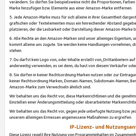
verändern. So dürfen Sie beispielsweise nicht die Proportionen, Farb
Marke hinzufügen bzw. Elemente aus einer Amazon-Marke entfernen.
5. Jede Amazon-Marke muss für sich alleine in ihrer Gesamtheit darge
grafischen oder Textelementen muss ein hinreichender Abstand gegebe
platzieren, der die Lesbarkeit oder Darstellung dieser Amazon-Marke b
6. Alle Rechte an den Amazon-Marken sind unser alleiniges Eigentum, 
kommt alleine uns zugute. Sie werden keine Handlungen vornehmen, 
stehen.
7. Du darfst kein Logo von, oder Inhalte erstellt von,
Drittanbietern au
anderweitig verwenden, es sei denn, du hast von diesem Verkäufer oder
8. Sie dürfen in keiner Rechtsordnung Marken nutzen oder zur Eintragu
keiner Rechtsordnung Marken, Domain-Namen, Subdomain-Namen, Benu
Amazon-Marke zum Verwechseln ähnlich sind.
Wir behalten uns das Recht vor, diese Markenrichtlinien und die gene
Einstellen einer Änderungsmitteilung oder überarbeiteter Markenricht
Wir behalten uns das Recht vor, gegen jede unbefugte Nutzung bzw. jede 
unserem alleinigen Ermessen angemessene Maßnahmen zu ergreifen.
IP-Lizenz- und Nutzungsan
Diese Lizenz regelt Ihre Nutzung von Programminhalten im Zusammen