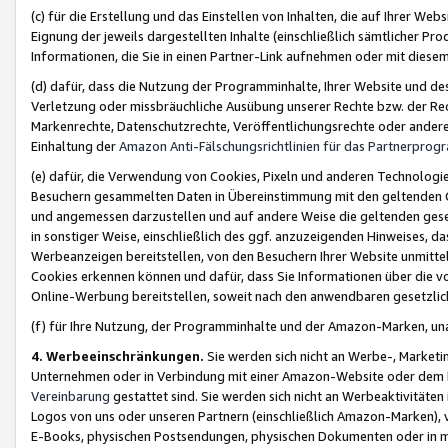
(c) für die Erstellung und das Einstellen von Inhalten, die auf Ihrer We
Eignung der jeweils dargestellten Inhalte (einschließlich sämtlicher 
Informationen, die Sie in einen Partner-Link aufnehmen oder mit diese
(d) dafür, dass die Nutzung der Programminhalte, Ihrer Website und des 
Verletzung oder missbräuchliche Ausübung unserer Rechte bzw. der Recht
Markenrechte, Datenschutzrechte, Veröffentlichungsrechte oder anderer
Einhaltung der
Amazon Anti-Fälschungsrichtlinien für das Partnerpro
(e) dafür, die Verwendung von Cookies, Pixeln und anderen Technologien
Besuchern gesammelten Daten in Übereinstimmung mit den geltenden Ge
und angemessen darzustellen und auf andere Weise die geltenden geset
in sonstiger Weise, einschließlich des ggf. anzuzeigenden Hinweises, d
Werbeanzeigen bereitstellen, von den Besuchern Ihrer Website unmitte
Cookies erkennen können und dafür, dass Sie Informationen über die v
Online-Werbung bereitstellen, soweit nach den anwendbaren gesetzlic
(f) für Ihre Nutzung, der Programminhalte und der Amazon-Marken, u
4. Werbeeinschränkungen.
Sie werden sich nicht an Werbe-, Market
Unternehmen oder in Verbindung mit einer Amazon-Website oder dem Pa
Vereinbarung
gestattet sind. Sie werden sich nicht an Werbeaktivitäten
Logos von uns oder unseren Partnern (einschließlich Amazon-Marken), 
E-Books, physischen Postsendungen, physischen Dokumenten oder in 