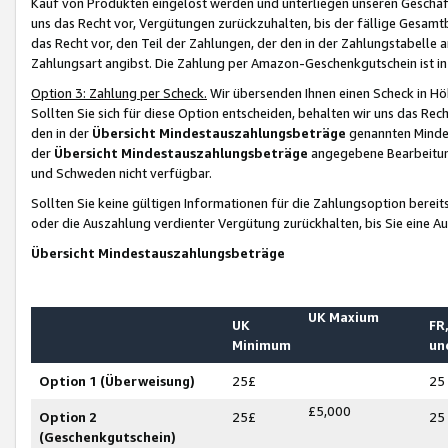
Kauf von Produkten eingelöst werden und unterliegen unseren Geschäf
uns das Recht vor, Vergütungen zurückzuhalten, bis der fällige Gesamt
das Recht vor, den Teil der Zahlungen, der den in der Zahlungstabelle 
Zahlungsart angibst. Die Zahlung per Amazon-Geschenkgutschein ist in
Option 3: Zahlung per Scheck.
Wir übersenden Ihnen einen Scheck in Höh
Sollten Sie sich für diese Option entscheiden, behalten wir uns das Rec
den in der
Übersicht Mindestauszahlungsbeträge
genannten Mindest
der
Übersicht Mindestauszahlungsbeträge
angegebene Bearbeitung
und Schweden nicht verfügbar.
Sollten Sie keine gültigen Informationen für die Zahlungsoption bereit
oder die Auszahlung verdienter Vergütung zurückhalten, bis Sie eine A
Übersicht Mindestauszahlungsbeträge
UK Maxium
UK
FR,
Minimum
un
Option 1 (Überweisung)
25£
25
£5,000
Option 2
25£
25
(Geschenkgutschein)