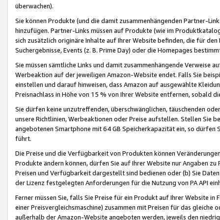
überwachen).
Sie können Produkte (und die damit zusammenhängenden Partner-Links)
hinzufügen. Partner-Links müssen auf Produkte (wie im Produktkatalog de
sich zusätzlich originäre Inhalte auf Ihrer Website befinden, die für 
Suchergebnisse, Events (z. B. Prime Day) oder die Homepages bestimmte
Sie müssen sämtliche Links und damit zusammenhängende Verweise auf z
Werbeaktion auf der jeweiligen Amazon-Website endet. Falls Sie beisp
einstellen und darauf hinweisen, dass Amazon auf ausgewählte Kleidun
Preisnachlass in Höhe von 15 % von Ihrer Website entfernen, sobald di
Sie dürfen keine unzutreffenden, überschwänglichen, täuschenden od
unsere Richtlinien, Werbeaktionen oder Preise aufstellen. Stellen Sie 
angebotenen Smartphone mit 64 GB Speicherkapazität ein, so dürfen S
führt.
Die Preise und die Verfügbarkeit von Produkten können Veränderungen 
Produkte ändern können, dürfen Sie auf Ihrer Website nur Angaben zu P
Preisen und Verfügbarkeit dargestellt sind bedienen oder (b) Sie Daten
der Lizenz festgelegten Anforderungen für die Nutzung von PA API einh
Ferner müssen Sie, falls Sie Preise für ein Produkt auf Ihrer Website in 
einer Preisvergleichsmaschine) zusammen mit Preisen für das gleiche o
außerhalb der Amazon-Website angeboten werden, jeweils den niedrigst