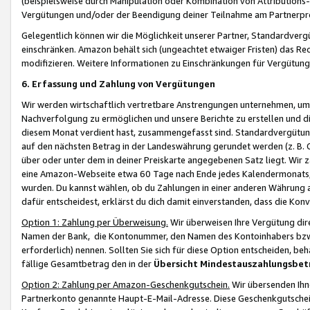
(beispielsweise durch Manipulation oder Kombination von Attributions-
Vergütungen und/oder der Beendigung deiner Teilnahme am Partnerp
Gelegentlich können wir die Möglichkeit unserer Partner, Standardv
einschränken. Amazon behält sich (ungeachtet etwaiger Fristen) das Re
modifizieren. Weitere Informationen zu Einschränkungen für Vergütung
6. Erfassung und Zahlung von Vergütungen
Wir werden wirtschaftlich vertretbare Anstrengungen unternehmen, um 
Nachverfolgung zu ermöglichen und unsere Berichte zu erstellen und di
diesem Monat verdient hast, zusammengefasst sind. Standardvergütung
auf den nächsten Betrag in der Landeswährung gerundet werden (z. B. C
über oder unter dem in deiner Preiskarte angegebenen Satz liegt. Wir
eine Amazon-Webseite etwa 60 Tage nach Ende jedes Kalendermonats, i
wurden. Du kannst wählen, ob du Zahlungen in einer anderen Währung
dafür entscheidest, erklärst du dich damit einverstanden, dass die K
Option 1: Zahlung per Überweisung.
Wir überweisen Ihre Vergütung dir
Namen der Bank, die Kontonummer, den Namen des Kontoinhabers bzw. a
erforderlich) nennen. Sollten Sie sich für diese Option entscheiden, be
fällige Gesamtbetrag den in der
Übersicht Mindestauszahlungsbet
Option 2: Zahlung per Amazon-Geschenkgutschein.
Wir übersenden Ihne
Partnerkonto genannte Haupt-E-Mail-Adresse. Diese Geschenkgutschei