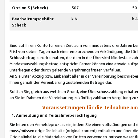
Option 3 (Scheck)
50£
50
Bearbeitungsgebühr
k.A.
k.A
Scheck
Sind auf Ihrem Konto für einen Zeitraum von mindestens drei Jahren kein
Frist von sieben Tagen nach einer entsprechenden Ankündigung die für
Schlussbetrag zurückzuhalten, der dem in der Übersicht Mindestausz
Mindestauszahlungsbetrag entspricht. Ferner können eine etwaig aufg
unterliegen oder durch geltende Verjährungsfristen verfallen.
An Sie unter Abzug bzw. Einbehalt aller in der Vereinbarung beschrieb
Ihnen gemäß der Vereinbarung zustehenden Beträge dar.
Sollten Sie, gleich aus welchem Grund, eine Überschusszahlung erhalte
an Sie im Rahmen der Vereinbarung zukünftig zahlbaren Vergütung zu 
Voraussetzungen für die Teilnahme a
1. Anmeldung und Teilnahmeberechtigung
Sie leiten den Anmeldeprozess ein, indem Sie einen vollständigen und 
muss/müssen originäre Inhalte (original content) enthalten und über d
Originalinhalte, die Materialien von Dritten verwenden, müssen wese