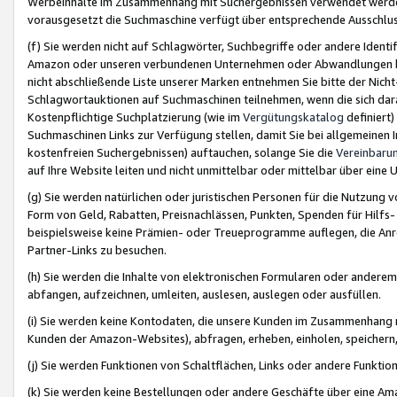
Werbeinhalte im Zusammenhang mit Suchergebnissen verwendet werden,
vorausgesetzt die Suchmaschine verfügt über entsprechende Ausschlu
(f) Sie werden nicht auf Schlagwörter, Suchbegriffe oder andere Ident
Amazon oder unseren verbundenen Unternehmen oder Abwandlungen bzw
nicht abschließende Liste unserer Marken entnehmen Sie bitte der Nich
Schlagwortauktionen auf Suchmaschinen teilnehmen, wenn die sich da
Kostenpflichtige Suchplatzierung (wie im
Vergütungskatalog
definiert
Suchmaschinen Links zur Verfügung stellen, damit Sie bei allgemeinen I
kostenfreien Suchergebnissen) auftauchen, solange Sie die
Vereinbaru
auf Ihre Website leiten und nicht unmittelbar oder mittelbar über eine
(g) Sie werden natürlichen oder juristischen Personen für die Nutzung 
Form von Geld, Rabatten, Preisnachlässen, Punkten, Spenden für Hilfs
beispielsweise keine Prämien- oder Treueprogramme auflegen, die Anrei
Partner-Links zu besuchen.
(h) Sie werden die Inhalte von elektronischen Formularen oder anderem M
abfangen, aufzeichnen, umleiten, auslesen, auslegen oder ausfüllen.
(i) Sie werden keine Kontodaten, die unsere Kunden im Zusammenhang 
Kunden der Amazon-Websites), abfragen, erheben, einholen, speichern,
(j) Sie werden Funktionen von Schaltflächen, Links oder andere Funkti
(k) Sie werden keine Bestellungen oder andere Geschäfte über eine Ama