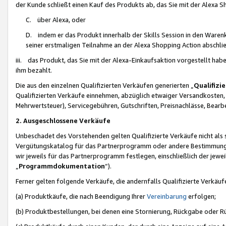
der Kunde schließt einen Kauf des Produkts ab, das Sie mit der Alexa 
C. über Alexa, oder
D. indem er das Produkt innerhalb der Skills Session in den Waren
seiner erstmaligen Teilnahme an der Alexa Shopping Action abschlie
iii. das Produkt, das Sie mit der Alexa-Einkaufsaktion vorgestellt ha
ihm bezahlt.
Die aus den einzelnen Qualifizierten Verkäufen generierten „
Qualifizi
Qualifizierten Verkäufe einnehmen, abzüglich etwaiger Versandkosten
Mehrwertsteuer), Servicegebühren, Gutschriften, Preisnachlässe, Bear
2. Ausgeschlossene Verkäufe
Unbeschadet des Vorstehenden gelten Qualifizierte Verkäufe nicht als
Vergütungskatalog für das Partnerprogramm oder andere Bestimmungen,
wir jeweils für das Partnerprogramm festlegen, einschließlich der jewe
„
Programmdokumentation
“).
Ferner gelten folgende Verkäufe, die andernfalls Qualifizierte Verkä
(a) Produktkäufe, die nach Beendigung Ihrer
Vereinbarung
erfolgen;
(b) Produktbestellungen, bei denen eine Stornierung, Rückgabe oder R