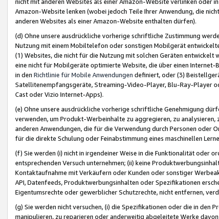
nicht mit anderen Websites als einer Amazon-Website verlinken oder i
Amazon-Website lenken (wobei jedoch Teile Ihrer Anwendung, die nich
anderen Websites als einer Amazon-Website enthalten dürfen).
(d) Ohne unsere ausdrückliche vorherige schriftliche Zustimmung werd
Nutzung mit einem Mobiltelefon oder sonstigen Mobilgerät entwickelt
(1) Websites, die nicht für die Nutzung mit solchen Geräten entwickelt
eine nicht für Mobilgeräte optimierte Website, die über einen Interne
in den
Richtlinie für Mobile Anwendungen
definiert, oder (3) Beistellge
Satellitenempfangsgeräte, Streaming-Video-Player, Blu-Ray-Player ode
Cast oder Vizio Internet-Apps).
(e) Ohne unsere ausdrückliche vorherige schriftliche Genehmigung dürfe
verwenden, um Produkt-Werbeinhalte zu aggregieren, zu analysieren, 
anderen Anwendungen, die für die Verwendung durch Personen oder Or
für die direkte Schulung oder Feinabstimmung eines maschinellen Lern
(f) Sie werden (i) nicht in irgendeiner Weise in die Funktionalität ode
entsprechenden Versuch unternehmen; (ii) keine Produktwerbungsinha
Kontaktaufnahme mit Verkäufern oder Kunden oder sonstiger Werbeaktiv
API, Datenfeeds, Produktwerbungsinhalten oder Spezifikationen erschei
Eigentumsrechte oder gewerblicher Schutzrechte, nicht entfernen, verd
(g) Sie werden nicht versuchen, (i) die Spezifikationen oder die in de
manipulieren, zu reparieren oder anderweitig abgeleitete Werke davon z