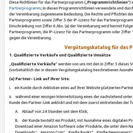
Diese Richtlinien für das Partnerprogramm („
Programmrichtlinien
“)
Partnerprogramm
; in diesen Programmrichtlinien verwendete und durch
der Vereinbarung zugewiesene Bedeutung. Die Rechte und Pflichten de
Partnerprogramm sowie Ziffer 3 der IP-Lizenz für das Partnerprogram
Einschränkung von Ziffer 6 Abs. (a) der Vereinbarung wird hiermit Fol
Partnerprogramm, die IP-Lizenz für das Partnerprogramm oder Ziffer 1
gegen die Vereinbarung.
Vergütungskatalog für das 
1. Qualifizierte Verkäufe und Qualifizierte Umsätze
„
Qualifizierte Verkäufe
“ werden von uns mit den in Ziffer 3 diese
(vorbehaltlich der in diesem Vergütungskatalog beschriebenen Ausnah
(a) Partner- Link auf Ihrer Site
:
i. ein Kunde durch Anklicken eines auf Ihrer Website platzierten Part
ii. während einer einzigen Internetsitzung eines der nachstehend unter (i)
Kunde den Partner-Link anklickt und mit dem zuerst eintretenden der f
A. Ablauf von 24 Stunden seit dem Klick,
B. der Kunde bestellt ein Produkt, mit Ausnahme eines digitalen P
Download einer Amazon Software oder Produkte, die unter dem N
Downloads“, „Amazon Coin“, „Kindle Books“, „Kindle Newspapers“, „