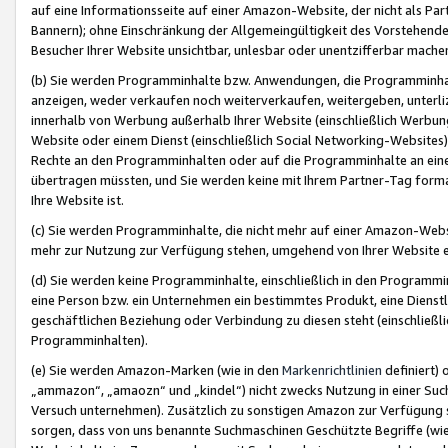
auf eine Informationsseite auf einer Amazon-Website, der nicht als Part
Bannern); ohne Einschränkung der Allgemeingültigkeit des Vorstehende
Besucher Ihrer Website unsichtbar, unlesbar oder unentzifferbar mache
(b) Sie werden Programminhalte bzw. Anwendungen, die Programminhalt
anzeigen, weder verkaufen noch weiterverkaufen, weitergeben, unterli
innerhalb von Werbung außerhalb Ihrer Website (einschließlich Werbun
Website oder einem Dienst (einschließlich Social Networking-Website
Rechte an den Programminhalten oder auf die Programminhalte an eine a
übertragen müssten, und Sie werden keine mit Ihrem Partner-Tag formati
Ihre Website ist.
(c) Sie werden Programminhalte, die nicht mehr auf einer Amazon-Websit
mehr zur Nutzung zur Verfügung stehen, umgehend von Ihrer Website e
(d) Sie werden keine Programminhalte, einschließlich in den Programmin
eine Person bzw. ein Unternehmen ein bestimmtes Produkt, eine Dienstle
geschäftlichen Beziehung oder Verbindung zu diesen steht (einschließli
Programminhalten).
(e) Sie werden Amazon-Marken (wie in den
Markenrichtlinien
definiert) 
„ammazon“, „amaozn“ und „kindel“) nicht zwecks Nutzung in einer Suc
Versuch unternehmen). Zusätzlich zu sonstigen Amazon zur Verfügung 
sorgen, dass von uns benannte Suchmaschinen Geschützte Begriffe (wie 