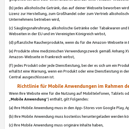
(b) jedes alkoholische Getränk, das auf deiner Webseite beworben wird
Lizenz zur Herstellung, zum Großhandel oder zum Vertrieb alkoholisch
Unternehmens betrieben wird,
(c) Säuglingsnahruhrung, alkoholische Getränke oder Tabakwaren und E
Webseiten in der EU und im Vereinigten Königreich wirbst,
(d) pflanzliche Raucherprodukte, wenn du für die Amazon-Webseite in B
(e) Produkte ohne medizinischen Verwendungszweck gemäß Anhang XVI 
Amazon-Webseite in Frankreich wirbst,
(f) jedes Produkt oder jede Dienstleistung, bei der es sich um ein Prod
erhältst eine Warnung, wenn ein Produkt oder eine Dienstleistung in de
Central ausgeschlossen ist.
Richtlinie für Mobile Anwendungen im Rahmen de
Wenn Ihre Website eine für die Nutzung auf Mobiltelefonen, Tablets 
„
Mobile Anwendung
“) enthält, gilt Folgendes:
(a) Ihre Mobile Anwendung muss in den App-Stores von Google Play, A
(b) Ihre Mobile Anwendung muss kostenlos heruntergeladen werden könn
(c) Ihre Mobile Anwendung muss originäre Inhalte haben,