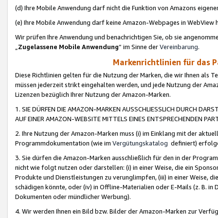
(d) Ihre Mobile Anwendung darf nicht die Funktion von Amazons eige
(e) Ihre Mobile Anwendung darf keine Amazon-Webpages in WebView 
Wir prüfen Ihre Anwendung und benachrichtigen Sie, ob sie angenomm
„
Zugelassene Mobile Anwendung
“ im Sinne der
Vereinbarung
.
Markenrichtlinien für das 
Diese Richtlinien gelten für die Nutzung der Marken, die wir Ihnen als 
müssen jederzeit strikt eingehalten werden, und jede Nutzung der Ama
Lizenzen bezüglich Ihrer Nutzung der Amazon-Marken.
1. SIE DÜRFEN DIE AMAZON-MARKEN AUSSCHLIESSLICH DURCH DARS
AUF EINER AMAZON-WEBSITE MITTELS EINES ENTSPRECHENDEN PART
2. Ihre Nutzung der Amazon-Marken muss (i) im Einklang mit der aktuells
Programmdokumentation (wie im
Vergütungskatalog
definiert) erfolg
3. Sie dürfen die Amazon-Marken ausschließlich für den in der Progr
nicht wie folgt nutzen oder darstellen: (i) in einer Weise, die ein Spo
Produkte und Dienstleistungen zu verunglimpfen, (iii) in einer Weise
schädigen könnte, oder (iv) in Offline-Materialien oder E-Mails (z. B.
Dokumenten oder mündlicher Werbung).
4. Wir werden Ihnen ein Bild bzw. Bilder der Amazon-Marken zur Verfüg