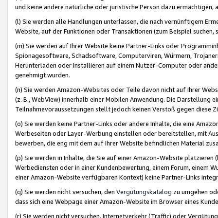
und keine andere natürliche oder juristische Person dazu ermächtigen, a
(l) Sie werden alle Handlungen unterlassen, die nach vernünftigem Erme
Website, auf der Funktionen oder Transaktionen (zum Beispiel suchen, s
(m) Sie werden auf Ihrer Website keine Partner-Links oder Programmin
Spionagesoftware, Schadsoftware, Computerviren, Würmern, Trojaner
Herunterladen oder Installieren auf einem Nutzer-Computer oder ande
genehmigt wurden.
(n) Sie werden Amazon-Websites oder Teile davon nicht auf Ihrer Websi
(z. B., WebView) innerhalb einer Mobilen Anwendung. Die Darstellung ein
Teilnahmevoraussetzungen stellt jedoch keinen Verstoß gegen diese Zif
(o) Sie werden keine Partner-Links oder andere Inhalte, die eine Am
Werbeseiten oder Layer-Werbung einstellen oder bereitstellen, mit Au
bewerben, die eng mit dem auf Ihrer Website befindlichen Material z
(p) Sie werden in Inhalte, die Sie auf einer Amazon-Website platzier
Werbediensten oder in einer Kundenbewertung, einem Forum, einem Wun
einer Amazon-Website verfügbaren Kontext) keine Partner-Links integr
(q) Sie werden nicht versuchen, den
Vergütungskatalog
zu umgehen oder
dass sich eine Webpage einer Amazon-Website im Browser eines Kunden 
(r) Sie werden nicht versuchen, Internetverkehr (Traffic) oder Vergü