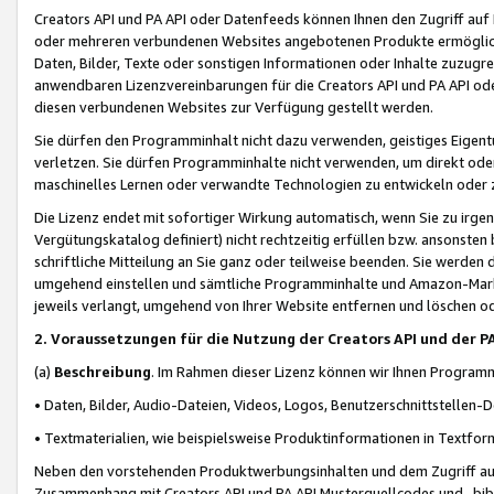
Creators API und PA API oder Datenfeeds können Ihnen den Zugriff auf D
oder mehreren verbundenen Websites angebotenen Produkte ermögliche
Daten, Bilder, Texte oder sonstigen Informationen oder Inhalte zuzugre
anwendbaren Lizenzvereinbarungen für die Creators API und PA API od
diesen verbundenen Websites zur Verfügung gestellt werden.
Sie dürfen den Programminhalt nicht dazu verwenden, geistiges Eigent
verletzen. Sie dürfen Programminhalte nicht verwenden, um direkt ode
maschinelles Lernen oder verwandte Technologien zu entwickeln oder zu
Die Lizenz endet mit sofortiger Wirkung automatisch, wenn Sie zu irg
Vergütungskatalog definiert) nicht rechtzeitig erfüllen bzw. ansonsten
schriftliche Mitteilung an Sie ganz oder teilweise beenden. Sie werden
umgehend einstellen und sämtliche Programminhalte und Amazon-Marke
jeweils verlangt, umgehend von Ihrer Website entfernen und löschen od
2. Voraussetzungen für die Nutzung der Creators API und der P
(a)
Beschreibung
. Im Rahmen dieser Lizenz können wir Ihnen Programmi
• Daten, Bilder, Audio-Dateien, Videos, Logos, Benutzerschnittstellen-
• Textmaterialien, wie beispielsweise Produktinformationen in Textfor
Neben den vorstehenden Produktwerbungsinhalten und dem Zugriff auf 
Zusammenhang mit Creators API und PA API Musterquellcodes und -bibli