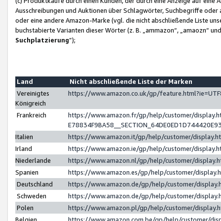
(c) Produktkäufe durch einen Kunden, der durch eine Anzeige auf eine 
Ausschreibungen und Auktionen über Schlagwörter, Suchbegriffe oder 
oder eine andere Amazon-Marke (vgl. die nicht abschließende Liste un
buchstabierte Varianten dieser Wörter (z. B. „ammazon“, „amaozn“ und „
Suchplatzierung
”);
Land
Nicht abschließende Liste der Marken
Vereinigtes
https://www.amazon.co.uk/gp/feature.html?ie=U
Königreich
Frankreich
https://www.amazon.fr/gp/help/customer/displa
E78834F9BA58__SECTION_64DE0ED1D744420E9
Italien
https://www.amazon.it/gp/help/customer/display
Irland
https://www.amazon.ie/gp/help/customer/displa
Niederlande
https://www.amazon.nl/gp/help/customer/display
Spanien
https://www.amazon.es/gp/help/customer/display
Deutschland
https://www.amazon.de/gp/help/customer/displa
Schweden
https://www.amazon.de/gp/help/customer/displa
Polen
https://www.amazon.pl/gp/help/customer/display
Belgien
https://www.amazon.com.be/gp/help/customer/d