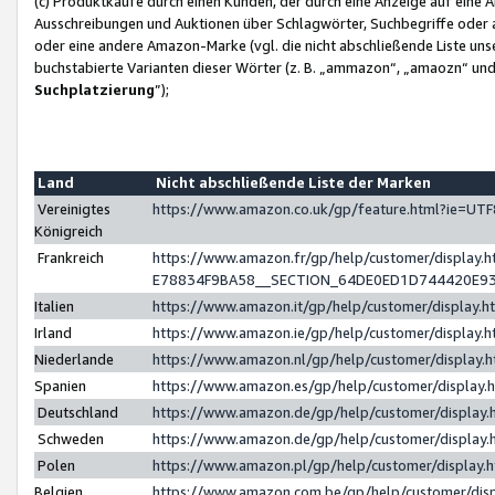
(c) Produktkäufe durch einen Kunden, der durch eine Anzeige auf eine 
Ausschreibungen und Auktionen über Schlagwörter, Suchbegriffe oder 
oder eine andere Amazon-Marke (vgl. die nicht abschließende Liste un
buchstabierte Varianten dieser Wörter (z. B. „ammazon“, „amaozn“ und „
Suchplatzierung
”);
Land
Nicht abschließende Liste der Marken
Vereinigtes
https://www.amazon.co.uk/gp/feature.html?ie=U
Königreich
Frankreich
https://www.amazon.fr/gp/help/customer/displa
E78834F9BA58__SECTION_64DE0ED1D744420E9
Italien
https://www.amazon.it/gp/help/customer/display
Irland
https://www.amazon.ie/gp/help/customer/displa
Niederlande
https://www.amazon.nl/gp/help/customer/display
Spanien
https://www.amazon.es/gp/help/customer/display
Deutschland
https://www.amazon.de/gp/help/customer/displa
Schweden
https://www.amazon.de/gp/help/customer/displa
Polen
https://www.amazon.pl/gp/help/customer/display
Belgien
https://www.amazon.com.be/gp/help/customer/d