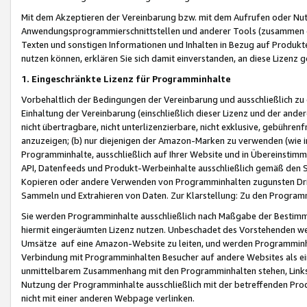
Mit dem Akzeptieren der Vereinbarung bzw. mit dem Aufrufen oder Nutz
Anwendungsprogrammierschnittstellen und anderer Tools (zusammen die
Texten und sonstigen Informationen und Inhalten in Bezug auf Produkte
nutzen können, erklären Sie sich damit einverstanden, an diese Lizenz 
1. Eingeschränkte Lizenz für Programminhalte
Vorbehaltlich der Bedingungen der Vereinbarung und ausschließlich z
Einhaltung der Vereinbarung (einschließlich dieser Lizenz und der ande
nicht übertragbare, nicht unterlizenzierbare, nicht exklusive, gebühren
anzuzeigen; (b) nur diejenigen der Amazon-Marken zu verwenden (wie in 
Programminhalte, ausschließlich auf Ihrer Website und in Übereinstimmu
API, Datenfeeds und Produkt-Werbeinhalte ausschließlich gemäß den Spe
Kopieren oder andere Verwenden von Programminhalten zugunsten Dri
Sammeln und Extrahieren von Daten. Zur Klarstellung: Zu den Program
Sie werden Programminhalte ausschließlich nach Maßgabe der Besti
hiermit eingeräumten Lizenz nutzen. Unbeschadet des Vorstehenden we
Umsätze auf eine Amazon-Website zu leiten, und werden Programminhal
Verbindung mit Programminhalten Besucher auf andere Websites als ein
unmittelbarem Zusammenhang mit den Programminhalten stehen, Links z
Nutzung der Programminhalte ausschließlich mit der betreffenden Pr
nicht mit einer anderen Webpage verlinken.