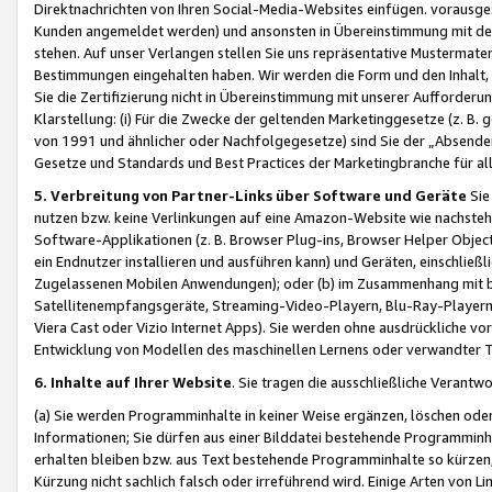
Direktnachrichten von Ihren Social-Media-Websites einfügen. vorausg
Kunden angemeldet werden) und ansonsten in Übereinstimmung mit der
stehen. Auf unser Verlangen stellen Sie uns repräsentative Mustermater
Bestimmungen eingehalten haben. Wir werden die Form und den Inhalt, di
Sie die Zertifizierung nicht in Übereinstimmung mit unserer Aufforderu
Klarstellung: (i) Für die Zwecke der geltenden Marketinggesetze (z. 
von 1991 und ähnlicher oder Nachfolgegesetze) sind Sie der „Absender“ j
Gesetze und Standards und Best Practices der Marketingbranche für 
5. Verbreitung von Partner-Links über Software und Geräte
Sie
nutzen bzw. keine Verlinkungen auf eine Amazon-Website wie nachsteh
Software-Applikationen (z. B. Browser Plug-ins, Browser Helper Objec
ein Endnutzer installieren und ausführen kann) und Geräten, einschlie
Zugelassenen Mobilen Anwendungen); oder (b) im Zusammenhang mit bzw.
Satellitenempfangsgeräte, Streaming-Video-Playern, Blu-Ray-Playern 
Viera Cast oder Vizio Internet Apps). Sie werden ohne ausdrückliche v
Entwicklung von Modellen des maschinellen Lernens oder verwandter 
6. Inhalte auf Ihrer Website
. Sie tragen die ausschließliche Verantwo
(a) Sie werden Programminhalte in keiner Weise ergänzen, löschen oder
Informationen; Sie dürfen aus einer Bilddatei bestehende Programminhal
erhalten bleiben bzw. aus Text bestehende Programminhalte so kürzen, 
Kürzung nicht sachlich falsch oder irreführend wird. Einige Arten von L