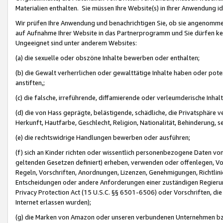
Materialien enthalten. Sie müssen Ihre Website(s) in Ihrer Anwendung ide
Wir prüfen Ihre Anwendung und benachrichtigen Sie, ob sie angenommen
auf Aufnahme Ihrer Website in das Partnerprogramm und Sie dürfen kei
Ungeeignet sind unter anderem Websites:
(a) die sexuelle oder obszöne Inhalte bewerben oder enthalten;
(b) die Gewalt verherrlichen oder gewalttätige Inhalte haben oder pot
anstiften,;
(c) die falsche, irreführende, diffamierende oder verleumderische Inha
(d) die von Hass geprägte, belästigende, schädliche, die Privatsphäre v
Herkunft, Hautfarbe, Geschlecht, Religion, Nationalität, Behinderung, 
(e) die rechtswidrige Handlungen bewerben oder ausführen;
(f) sich an Kinder richten oder wissentlich personenbezogene Daten vo
geltenden Gesetzen definiert) erheben, verwenden oder offenlegen, Vo
Regeln, Vorschriften, Anordnungen, Lizenzen, Genehmigungen, Richtlini
Entscheidungen oder andere Anforderungen einer zuständigen Regierung
Privacy Protection Act (15 U.S.C. §§ 6501-6506) oder Vorschriften, di
Internet erlassen wurden);
(g) die Marken von Amazon oder unseren verbundenen Unternehmen b