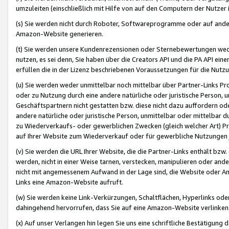
umzuleiten (einschließlich mit Hilfe von auf den Computern der Nutzer i
(s) Sie werden nicht durch Roboter, Softwareprogramme oder auf andere
Amazon-Website generieren.
(t) Sie werden unsere Kundenrezensionen oder Sternebewertungen wed
nutzen, es sei denn, Sie haben über die Creators API und die PA API e
erfüllen die in der Lizenz beschriebenen Voraussetzungen für die Nutzu
(u) Sie werden weder unmittelbar noch mittelbar über Partner-Links P
oder zu Nutzung durch eine andere natürliche oder juristische Person,
Geschäftspartnern nicht gestatten bzw. diese nicht dazu auffordern od
andere natürliche oder juristische Person, unmittelbar oder mittelbar
zu Wiederverkaufs- oder gewerblichen Zwecken (gleich welcher Art) 
auf Ihrer Website zum Wiederverkauf oder für gewerbliche Nutzungen 
(v) Sie werden die URL Ihrer Website, die die Partner-Links enthält b
werden, nicht in einer Weise tarnen, verstecken, manipulieren oder and
nicht mit angemessenem Aufwand in der Lage sind, die Website oder A
Links eine Amazon-Website aufruft.
(w) Sie werden keine Link-Verkürzungen, Schaltflächen, Hyperlinks ode
dahingehend hervorrufen, dass Sie auf eine Amazon-Website verlinken
(x) Auf unser Verlangen hin legen Sie uns eine schriftliche Bestätigung