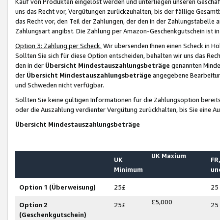
Kauf von Produkten eingelöst werden und unterliegen unseren Geschäf
uns das Recht vor, Vergütungen zurückzuhalten, bis der fällige Gesamt
das Recht vor, den Teil der Zahlungen, der den in der Zahlungstabelle 
Zahlungsart angibst. Die Zahlung per Amazon-Geschenkgutschein ist in
Option 3: Zahlung per Scheck.
Wir übersenden Ihnen einen Scheck in Höh
Sollten Sie sich für diese Option entscheiden, behalten wir uns das Rec
den in der
Übersicht Mindestauszahlungsbeträge
genannten Mindest
der
Übersicht Mindestauszahlungsbeträge
angegebene Bearbeitung
und Schweden nicht verfügbar.
Sollten Sie keine gültigen Informationen für die Zahlungsoption bereit
oder die Auszahlung verdienter Vergütung zurückhalten, bis Sie eine A
Übersicht Mindestauszahlungsbeträge
UK Maxium
UK
FR,
Minimum
un
Option 1 (Überweisung)
25£
25
£5,000
Option 2
25£
25
(Geschenkgutschein)