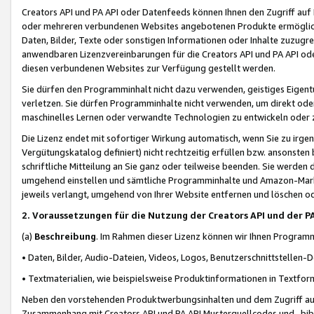
Creators API und PA API oder Datenfeeds können Ihnen den Zugriff auf D
oder mehreren verbundenen Websites angebotenen Produkte ermögliche
Daten, Bilder, Texte oder sonstigen Informationen oder Inhalte zuzugre
anwendbaren Lizenzvereinbarungen für die Creators API und PA API od
diesen verbundenen Websites zur Verfügung gestellt werden.
Sie dürfen den Programminhalt nicht dazu verwenden, geistiges Eigent
verletzen. Sie dürfen Programminhalte nicht verwenden, um direkt ode
maschinelles Lernen oder verwandte Technologien zu entwickeln oder zu
Die Lizenz endet mit sofortiger Wirkung automatisch, wenn Sie zu irg
Vergütungskatalog definiert) nicht rechtzeitig erfüllen bzw. ansonsten
schriftliche Mitteilung an Sie ganz oder teilweise beenden. Sie werden
umgehend einstellen und sämtliche Programminhalte und Amazon-Marke
jeweils verlangt, umgehend von Ihrer Website entfernen und löschen od
2. Voraussetzungen für die Nutzung der Creators API und der P
(a)
Beschreibung
. Im Rahmen dieser Lizenz können wir Ihnen Programmi
• Daten, Bilder, Audio-Dateien, Videos, Logos, Benutzerschnittstellen-
• Textmaterialien, wie beispielsweise Produktinformationen in Textfor
Neben den vorstehenden Produktwerbungsinhalten und dem Zugriff auf 
Zusammenhang mit Creators API und PA API Musterquellcodes und -bibli