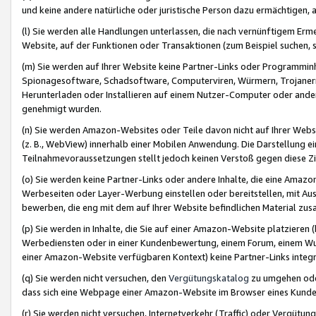
und keine andere natürliche oder juristische Person dazu ermächtigen, a
(l) Sie werden alle Handlungen unterlassen, die nach vernünftigem Erme
Website, auf der Funktionen oder Transaktionen (zum Beispiel suchen, s
(m) Sie werden auf Ihrer Website keine Partner-Links oder Programmin
Spionagesoftware, Schadsoftware, Computerviren, Würmern, Trojaner
Herunterladen oder Installieren auf einem Nutzer-Computer oder ande
genehmigt wurden.
(n) Sie werden Amazon-Websites oder Teile davon nicht auf Ihrer Websi
(z. B., WebView) innerhalb einer Mobilen Anwendung. Die Darstellung ein
Teilnahmevoraussetzungen stellt jedoch keinen Verstoß gegen diese Zif
(o) Sie werden keine Partner-Links oder andere Inhalte, die eine Am
Werbeseiten oder Layer-Werbung einstellen oder bereitstellen, mit Au
bewerben, die eng mit dem auf Ihrer Website befindlichen Material z
(p) Sie werden in Inhalte, die Sie auf einer Amazon-Website platzier
Werbediensten oder in einer Kundenbewertung, einem Forum, einem Wun
einer Amazon-Website verfügbaren Kontext) keine Partner-Links integr
(q) Sie werden nicht versuchen, den
Vergütungskatalog
zu umgehen oder
dass sich eine Webpage einer Amazon-Website im Browser eines Kunden 
(r) Sie werden nicht versuchen, Internetverkehr (Traffic) oder Vergü