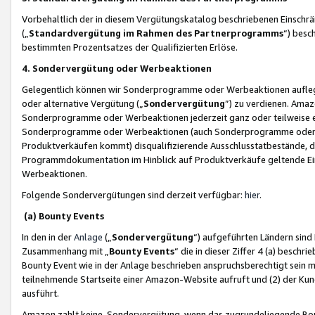
Vorbehaltlich der in diesem Vergütungskatalog beschriebenen Einschr
(„
Standardvergütung im Rahmen des Partnerprogramms
“) besc
bestimmten Prozentsatzes der Qualifizierten Erlöse.
4. Sondervergütung oder Werbeaktionen
Gelegentlich können wir Sonderprogramme oder Werbeaktionen auflegen,
oder alternative Vergütung („
Sondervergütung
”) zu verdienen. Amazo
Sonderprogramme oder Werbeaktionen jederzeit ganz oder teilweise einz
Sonderprogramme oder Werbeaktionen (auch Sonderprogramme oder We
Produktverkäufen kommt) disqualifizierende Ausschlusstatbestände, di
Programmdokumentation im Hinblick auf Produktverkäufe geltende E
Werbeaktionen.
Folgende Sondervergütungen sind derzeit verfügbar:
hier
.
(a) Bounty Events
In den in der
Anlage
(„
Sondervergütung
“) aufgeführten Ländern sind
Zusammenhang mit „
Bounty Events
“ die in dieser Ziffer 4 (a) besch
Bounty Event wie in der Anlage beschrieben anspruchsberechtigt sein mu
teilnehmende Startseite einer Amazon-Website aufruft und (2) der Kun
ausführt.
Amazon zahlt keine Sondervergütung, wenn das zugrundeliegende Boun