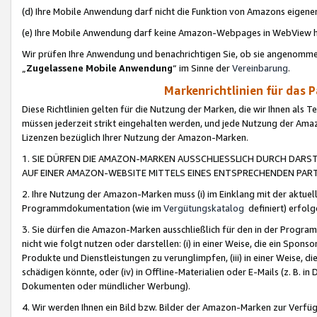
(d) Ihre Mobile Anwendung darf nicht die Funktion von Amazons eige
(e) Ihre Mobile Anwendung darf keine Amazon-Webpages in WebView 
Wir prüfen Ihre Anwendung und benachrichtigen Sie, ob sie angenomm
„
Zugelassene Mobile Anwendung
“ im Sinne der
Vereinbarung
.
Markenrichtlinien für das 
Diese Richtlinien gelten für die Nutzung der Marken, die wir Ihnen als 
müssen jederzeit strikt eingehalten werden, und jede Nutzung der Ama
Lizenzen bezüglich Ihrer Nutzung der Amazon-Marken.
1. SIE DÜRFEN DIE AMAZON-MARKEN AUSSCHLIESSLICH DURCH DARS
AUF EINER AMAZON-WEBSITE MITTELS EINES ENTSPRECHENDEN PART
2. Ihre Nutzung der Amazon-Marken muss (i) im Einklang mit der aktuells
Programmdokumentation (wie im
Vergütungskatalog
definiert) erfolg
3. Sie dürfen die Amazon-Marken ausschließlich für den in der Progr
nicht wie folgt nutzen oder darstellen: (i) in einer Weise, die ein Spo
Produkte und Dienstleistungen zu verunglimpfen, (iii) in einer Weise
schädigen könnte, oder (iv) in Offline-Materialien oder E-Mails (z. B.
Dokumenten oder mündlicher Werbung).
4. Wir werden Ihnen ein Bild bzw. Bilder der Amazon-Marken zur Verfüg