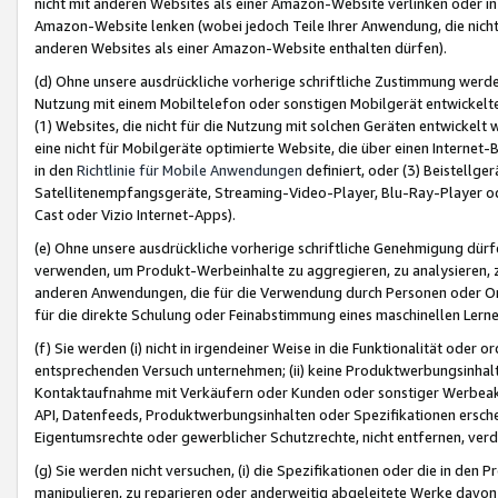
nicht mit anderen Websites als einer Amazon-Website verlinken oder i
Amazon-Website lenken (wobei jedoch Teile Ihrer Anwendung, die nich
anderen Websites als einer Amazon-Website enthalten dürfen).
(d) Ohne unsere ausdrückliche vorherige schriftliche Zustimmung werd
Nutzung mit einem Mobiltelefon oder sonstigen Mobilgerät entwickelt
(1) Websites, die nicht für die Nutzung mit solchen Geräten entwickelt
eine nicht für Mobilgeräte optimierte Website, die über einen Interne
in den
Richtlinie für Mobile Anwendungen
definiert, oder (3) Beistellge
Satellitenempfangsgeräte, Streaming-Video-Player, Blu-Ray-Player ode
Cast oder Vizio Internet-Apps).
(e) Ohne unsere ausdrückliche vorherige schriftliche Genehmigung dürfe
verwenden, um Produkt-Werbeinhalte zu aggregieren, zu analysieren, 
anderen Anwendungen, die für die Verwendung durch Personen oder Or
für die direkte Schulung oder Feinabstimmung eines maschinellen Lern
(f) Sie werden (i) nicht in irgendeiner Weise in die Funktionalität ode
entsprechenden Versuch unternehmen; (ii) keine Produktwerbungsinha
Kontaktaufnahme mit Verkäufern oder Kunden oder sonstiger Werbeaktiv
API, Datenfeeds, Produktwerbungsinhalten oder Spezifikationen erschei
Eigentumsrechte oder gewerblicher Schutzrechte, nicht entfernen, verd
(g) Sie werden nicht versuchen, (i) die Spezifikationen oder die in de
manipulieren, zu reparieren oder anderweitig abgeleitete Werke davon z