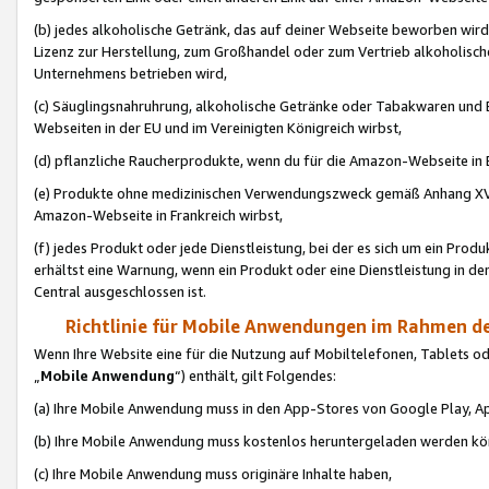
(b) jedes alkoholische Getränk, das auf deiner Webseite beworben wird
Lizenz zur Herstellung, zum Großhandel oder zum Vertrieb alkoholisch
Unternehmens betrieben wird,
(c) Säuglingsnahruhrung, alkoholische Getränke oder Tabakwaren und E
Webseiten in der EU und im Vereinigten Königreich wirbst,
(d) pflanzliche Raucherprodukte, wenn du für die Amazon-Webseite in B
(e) Produkte ohne medizinischen Verwendungszweck gemäß Anhang XVI 
Amazon-Webseite in Frankreich wirbst,
(f) jedes Produkt oder jede Dienstleistung, bei der es sich um ein Prod
erhältst eine Warnung, wenn ein Produkt oder eine Dienstleistung in de
Central ausgeschlossen ist.
Richtlinie für Mobile Anwendungen im Rahmen de
Wenn Ihre Website eine für die Nutzung auf Mobiltelefonen, Tablets 
„
Mobile Anwendung
“) enthält, gilt Folgendes:
(a) Ihre Mobile Anwendung muss in den App-Stores von Google Play, A
(b) Ihre Mobile Anwendung muss kostenlos heruntergeladen werden könn
(c) Ihre Mobile Anwendung muss originäre Inhalte haben,