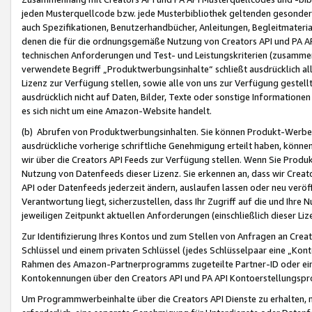
jeden Musterquellcode bzw. jede Musterbibliothek geltenden gesonder
auch Spezifikationen, Benutzerhandbücher, Anleitungen, Begleitmaterial
denen die für die ordnungsgemäße Nutzung von Creators API und PA A
technischen Anforderungen und Test- und Leistungskriterien (zusammen
verwendete Begriff „Produktwerbungsinhalte“ schließt ausdrücklich al
Lizenz zur Verfügung stellen, sowie alle von uns zur Verfügung gestel
ausdrücklich nicht auf Daten, Bilder, Texte oder sonstige Informatione
es sich nicht um eine Amazon-Website handelt.
(b) Abrufen von Produktwerbungsinhalten. Sie können Produkt-Werbein
ausdrückliche vorherige schriftliche Genehmigung erteilt haben, könn
wir über die Creators API Feeds zur Verfügung stellen. Wenn Sie Produk
Nutzung von Datenfeeds dieser Lizenz. Sie erkennen an, dass wir Creat
API oder Datenfeeds jederzeit ändern, auslaufen lassen oder neu veröffe
Verantwortung liegt, sicherzustellen, dass Ihr Zugriff auf die und Ihr
jeweiligen Zeitpunkt aktuellen Anforderungen (einschließlich dieser Liz
Zur Identifizierung Ihres Kontos und zum Stellen von Anfragen an Crea
Schlüssel und einem privaten Schlüssel (jedes Schlüsselpaar eine „Kon
Rahmen des Amazon-Partnerprogramms zugeteilte Partner-ID oder ein
Kontokennungen über den Creators API und PA API Kontoerstellungspro
Um Programmwerbeinhalte über die Creators API Dienste zu erhalten, m