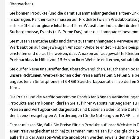
überwachen).
Sie können Produkte (und die damit zusammenhängenden Partner-Links)
hinzufügen. Partner-Links müssen auf Produkte (wie im Produktkatalog de
sich zusätzlich originäre Inhalte auf Ihrer Website befinden, die für 
Suchergebnisse, Events (z. B. Prime Day) oder die Homepages bestimmte
Sie müssen sämtliche Links und damit zusammenhängende Verweise auf z
Werbeaktion auf der jeweiligen Amazon-Website endet. Falls Sie beisp
einstellen und darauf hinweisen, dass Amazon auf ausgewählte Kleidun
Preisnachlass in Höhe von 15 % von Ihrer Website entfernen, sobald di
Sie dürfen keine unzutreffenden, überschwänglichen, täuschenden od
unsere Richtlinien, Werbeaktionen oder Preise aufstellen. Stellen Sie 
angebotenen Smartphone mit 64 GB Speicherkapazität ein, so dürfen S
führt.
Die Preise und die Verfügbarkeit von Produkten können Veränderungen 
Produkte ändern können, dürfen Sie auf Ihrer Website nur Angaben zu P
Preisen und Verfügbarkeit dargestellt sind bedienen oder (b) Sie Daten
der Lizenz festgelegten Anforderungen für die Nutzung von PA API einh
Ferner müssen Sie, falls Sie Preise für ein Produkt auf Ihrer Website in 
einer Preisvergleichsmaschine) zusammen mit Preisen für das gleiche o
außerhalb der Amazon-Website angeboten werden, jeweils den niedrigst