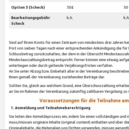
Option 3 (Scheck)
50£
50
Bearbeitungsgebühr
k.A.
k.A
Scheck
Sind auf Ihrem Konto für einen Zeitraum von mindestens drei Jahren kein
Frist von sieben Tagen nach einer entsprechenden Ankündigung die für
Schlussbetrag zurückzuhalten, der dem in der Übersicht Mindestausz
Mindestauszahlungsbetrag entspricht. Ferner können eine etwaig aufg
unterliegen oder durch geltende Verjährungsfristen verfallen.
An Sie unter Abzug bzw. Einbehalt aller in der Vereinbarung beschrieb
Ihnen gemäß der Vereinbarung zustehenden Beträge dar.
Sollten Sie, gleich aus welchem Grund, eine Überschusszahlung erhalte
an Sie im Rahmen der Vereinbarung zukünftig zahlbaren Vergütung zu 
Voraussetzungen für die Teilnahme a
1. Anmeldung und Teilnahmeberechtigung
Sie leiten den Anmeldeprozess ein, indem Sie einen vollständigen und 
muss/müssen originäre Inhalte (original content) enthalten und über d
Originalinhalte, die Materialien von Dritten verwenden, müssen wese