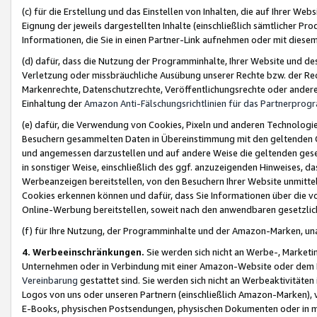
(c) für die Erstellung und das Einstellen von Inhalten, die auf Ihrer We
Eignung der jeweils dargestellten Inhalte (einschließlich sämtlicher 
Informationen, die Sie in einen Partner-Link aufnehmen oder mit diese
(d) dafür, dass die Nutzung der Programminhalte, Ihrer Website und des 
Verletzung oder missbräuchliche Ausübung unserer Rechte bzw. der Recht
Markenrechte, Datenschutzrechte, Veröffentlichungsrechte oder anderer
Einhaltung der
Amazon Anti-Fälschungsrichtlinien für das Partnerpro
(e) dafür, die Verwendung von Cookies, Pixeln und anderen Technologien
Besuchern gesammelten Daten in Übereinstimmung mit den geltenden Ge
und angemessen darzustellen und auf andere Weise die geltenden geset
in sonstiger Weise, einschließlich des ggf. anzuzeigenden Hinweises, d
Werbeanzeigen bereitstellen, von den Besuchern Ihrer Website unmitte
Cookies erkennen können und dafür, dass Sie Informationen über die v
Online-Werbung bereitstellen, soweit nach den anwendbaren gesetzlic
(f) für Ihre Nutzung, der Programminhalte und der Amazon-Marken, u
4. Werbeeinschränkungen.
Sie werden sich nicht an Werbe-, Market
Unternehmen oder in Verbindung mit einer Amazon-Website oder dem Pa
Vereinbarung
gestattet sind. Sie werden sich nicht an Werbeaktivitäten
Logos von uns oder unseren Partnern (einschließlich Amazon-Marken), 
E-Books, physischen Postsendungen, physischen Dokumenten oder in 