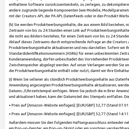
enthaltene Software zurückzuentwickeln, zu zerlegen, zu dekompilier
andere zugrunde liegende Komponenten (wie Modelle, Modellparameter
mit der Creators API, der PA API, Datenfeeds oder in den Produkt Werb
(h) Sie werden Produktwerbungsinhalte, die aus einem Bild bestehen, ni
Zeitraum von bis zu 24 Stunden einen Link auf Produktwerbungsinhalte
die nicht aus Bildern bestehen, für einen Zeitraum von bis zu 24 Stund
Ablauf dieses Zeitraums durch entsprechende Anfrage an die Creators 
Produktwerbungsinhalte aktualisieren und neu darstellen. Sofern wir Ih
Standardidentifikationsnummern (ASINs) für einen unbestimmten Zeitra
Kundenanwendung, dürfen unbeschadet des Vorstehenden Produktwerbu
Zwischenspeicher abgelegt werden. Auf unser Verlangen werden Sie un
die Produktwerbungsinhalte enthält oder nutzt, damit wir Ihre Einhalt
(i) Wenn Sie seltener als stündlich Produktwerbungsinhalte aus Datenfe
Anwendung angezeigten Produktwerbungsinhalte aktualisieren, werden 
Datums-/Uhrzeitstempel einfügen. Wenn Sie jedoch die in Ihrer Anwe
und aktualisiert haben, kann der Datumsteil des Stempels entfallen. Dies
• Preis auf [Amazon-Website einfügen]: [EUR/GBP] 32,77 (Stand 07.01.
• Preis auf [Amazon-Website einfügen]: [EUR/GBP] 32,77 (Stand 14:11 
Außerdem müssen Sie den folgenden Haftungsausschluss entweder neb
ein Pop-up-Fenster, ein Pop-up-Skript oder ein sonstiges vergleichba