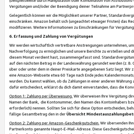
(beispielsweise durch Manipulation oder Kombination von Attributions-
Vergütungen und/oder der Beendigung deiner Teilnahme am Partnerp
Gelegentlich können wir die Möglichkeit unserer Partner, Standardv
einschränken. Amazon behält sich (ungeachtet etwaiger Fristen) das Re
modifizieren. Weitere Informationen zu Einschränkungen für Vergütung
6. Erfassung und Zahlung von Vergütungen
Wir werden wirtschaftlich vertretbare Anstrengungen unternehmen, um 
Nachverfolgung zu ermöglichen und unsere Berichte zu erstellen und di
diesem Monat verdient hast, zusammengefasst sind. Standardvergütung
auf den nächsten Betrag in der Landeswährung gerundet werden (z. B. C
über oder unter dem in deiner Preiskarte angegebenen Satz liegt. Wir
eine Amazon-Webseite etwa 60 Tage nach Ende jedes Kalendermonats, i
wurden. Du kannst wählen, ob du Zahlungen in einer anderen Währung
dafür entscheidest, erklärst du dich damit einverstanden, dass die K
Option 1: Zahlung per Überweisung.
Wir überweisen Ihre Vergütung dir
Namen der Bank, die Kontonummer, den Namen des Kontoinhabers bzw. a
erforderlich) nennen. Sollten Sie sich für diese Option entscheiden, be
fällige Gesamtbetrag den in der
Übersicht Mindestauszahlungsbet
Option 2: Zahlung per Amazon-Geschenkgutschein.
Wir übersenden Ihne
Partnerkonto genannte Haupt-E-Mail-Adresse. Diese Geschenkgutschei