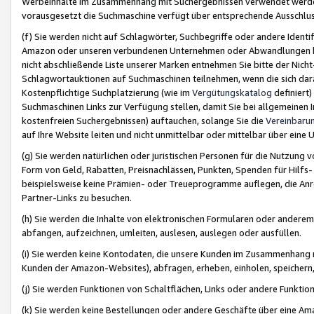
Werbeinhalte im Zusammenhang mit Suchergebnissen verwendet werden,
vorausgesetzt die Suchmaschine verfügt über entsprechende Ausschlu
(f) Sie werden nicht auf Schlagwörter, Suchbegriffe oder andere Ident
Amazon oder unseren verbundenen Unternehmen oder Abwandlungen bzw
nicht abschließende Liste unserer Marken entnehmen Sie bitte der Nich
Schlagwortauktionen auf Suchmaschinen teilnehmen, wenn die sich da
Kostenpflichtige Suchplatzierung (wie im
Vergütungskatalog
definiert
Suchmaschinen Links zur Verfügung stellen, damit Sie bei allgemeinen I
kostenfreien Suchergebnissen) auftauchen, solange Sie die
Vereinbaru
auf Ihre Website leiten und nicht unmittelbar oder mittelbar über eine
(g) Sie werden natürlichen oder juristischen Personen für die Nutzung 
Form von Geld, Rabatten, Preisnachlässen, Punkten, Spenden für Hilfs
beispielsweise keine Prämien- oder Treueprogramme auflegen, die Anrei
Partner-Links zu besuchen.
(h) Sie werden die Inhalte von elektronischen Formularen oder anderem M
abfangen, aufzeichnen, umleiten, auslesen, auslegen oder ausfüllen.
(i) Sie werden keine Kontodaten, die unsere Kunden im Zusammenhang 
Kunden der Amazon-Websites), abfragen, erheben, einholen, speichern,
(j) Sie werden Funktionen von Schaltflächen, Links oder andere Funkti
(k) Sie werden keine Bestellungen oder andere Geschäfte über eine Ama