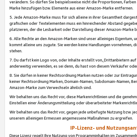
verändern. So dürfen Sie beispielsweise nicht die Proportionen, Farb
Marke hinzufügen bzw. Elemente aus einer Amazon-Marke entfernen.
5. Jede Amazon-Marke muss für sich alleine in ihrer Gesamtheit darge
grafischen oder Textelementen muss ein hinreichender Abstand gegebe
platzieren, der die Lesbarkeit oder Darstellung dieser Amazon-Marke b
6. Alle Rechte an den Amazon-Marken sind unser alleiniges Eigentum, 
kommt alleine uns zugute. Sie werden keine Handlungen vornehmen, 
stehen.
7. Du darfst kein Logo von, oder Inhalte erstellt von,
Drittanbietern au
anderweitig verwenden, es sei denn, du hast von diesem Verkäufer oder
8. Sie dürfen in keiner Rechtsordnung Marken nutzen oder zur Eintragu
keiner Rechtsordnung Marken, Domain-Namen, Subdomain-Namen, Benu
Amazon-Marke zum Verwechseln ähnlich sind.
Wir behalten uns das Recht vor, diese Markenrichtlinien und die gene
Einstellen einer Änderungsmitteilung oder überarbeiteter Markenricht
Wir behalten uns das Recht vor, gegen jede unbefugte Nutzung bzw. jede 
unserem alleinigen Ermessen angemessene Maßnahmen zu ergreifen.
IP-Lizenz- und Nutzungsan
Diese Lizenz regelt Ihre Nutzung von Programminhalten im Zusammen