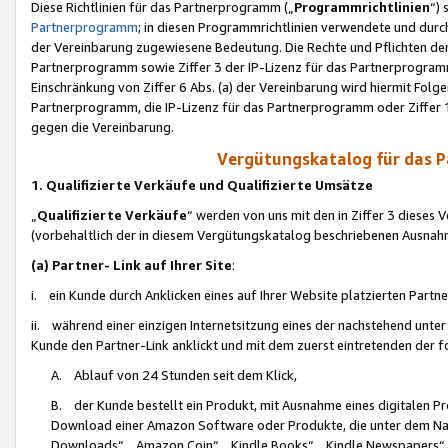
Diese Richtlinien für das Partnerprogramm („
Programmrichtlinien
“)
Partnerprogramm
; in diesen Programmrichtlinien verwendete und durch
der Vereinbarung zugewiesene Bedeutung. Die Rechte und Pflichten de
Partnerprogramm sowie Ziffer 3 der IP-Lizenz für das Partnerprogram
Einschränkung von Ziffer 6 Abs. (a) der Vereinbarung wird hiermit Fol
Partnerprogramm, die IP-Lizenz für das Partnerprogramm oder Ziffer 1
gegen die Vereinbarung.
Vergütungskatalog für das 
1. Qualifizierte Verkäufe und Qualifizierte Umsätze
„
Qualifizierte Verkäufe
“ werden von uns mit den in Ziffer 3 diese
(vorbehaltlich der in diesem Vergütungskatalog beschriebenen Ausnah
(a) Partner- Link auf Ihrer Site
:
i. ein Kunde durch Anklicken eines auf Ihrer Website platzierten Part
ii. während einer einzigen Internetsitzung eines der nachstehend unter (i)
Kunde den Partner-Link anklickt und mit dem zuerst eintretenden der f
A. Ablauf von 24 Stunden seit dem Klick,
B. der Kunde bestellt ein Produkt, mit Ausnahme eines digitalen P
Download einer Amazon Software oder Produkte, die unter dem N
Downloads“, „Amazon Coin“, „Kindle Books“, „Kindle Newspapers“, „