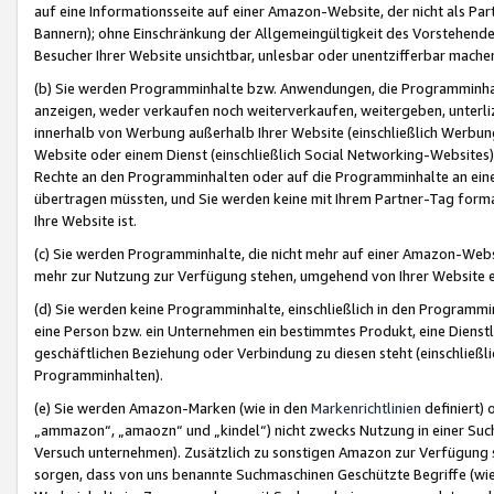
auf eine Informationsseite auf einer Amazon-Website, der nicht als Part
Bannern); ohne Einschränkung der Allgemeingültigkeit des Vorstehende
Besucher Ihrer Website unsichtbar, unlesbar oder unentzifferbar mache
(b) Sie werden Programminhalte bzw. Anwendungen, die Programminhalt
anzeigen, weder verkaufen noch weiterverkaufen, weitergeben, unterli
innerhalb von Werbung außerhalb Ihrer Website (einschließlich Werbun
Website oder einem Dienst (einschließlich Social Networking-Website
Rechte an den Programminhalten oder auf die Programminhalte an eine a
übertragen müssten, und Sie werden keine mit Ihrem Partner-Tag formati
Ihre Website ist.
(c) Sie werden Programminhalte, die nicht mehr auf einer Amazon-Websit
mehr zur Nutzung zur Verfügung stehen, umgehend von Ihrer Website e
(d) Sie werden keine Programminhalte, einschließlich in den Programmin
eine Person bzw. ein Unternehmen ein bestimmtes Produkt, eine Dienstle
geschäftlichen Beziehung oder Verbindung zu diesen steht (einschließli
Programminhalten).
(e) Sie werden Amazon-Marken (wie in den
Markenrichtlinien
definiert) 
„ammazon“, „amaozn“ und „kindel“) nicht zwecks Nutzung in einer Suc
Versuch unternehmen). Zusätzlich zu sonstigen Amazon zur Verfügung 
sorgen, dass von uns benannte Suchmaschinen Geschützte Begriffe (wie 