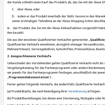
der Kunde schließt einen Kauf des Produkts ab, das Sie mit der Alexa 
C. über Alexa, oder
D. indem er das Produkt innerhalb der Skills Session in den Waren
seiner erstmaligen Teilnahme an der Alexa Shopping Action abschlie
iii. das Produkt, das Sie mit der Alexa-Einkaufsaktion vorgestellt ha
ihm bezahlt.
Die aus den einzelnen Qualifizierten Verkäufen generierten „
Qualifizi
Qualifizierten Verkäufe einnehmen, abzüglich etwaiger Versandkosten
Mehrwertsteuer), Servicegebühren, Gutschriften, Preisnachlässe, Bear
2. Ausgeschlossene Verkäufe
Unbeschadet des Vorstehenden gelten Qualifizierte Verkäufe nicht als
Vergütungskatalog für das Partnerprogramm oder andere Bestimmungen,
wir jeweils für das Partnerprogramm festlegen, einschließlich der jewe
„
Programmdokumentation
“).
Ferner gelten folgende Verkäufe, die andernfalls Qualifizierte Verkä
(a) Produktkäufe, die nach Beendigung Ihrer
Vereinbarung
erfolgen;
(b) Produktbestellungen, bei denen eine Stornierung, Rückgabe oder R