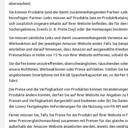
überwachen).
Sie können Produkte (und die damit zusammenhängenden Partner-Links)
hinzufügen. Partner-Links müssen auf Produkte (wie im Produktkatalog de
sich zusätzlich originäre Inhalte auf Ihrer Website befinden, die für 
Suchergebnisse, Events (z. B. Prime Day) oder die Homepages bestimmte
Sie müssen sämtliche Links und damit zusammenhängende Verweise auf z
Werbeaktion auf der jeweiligen Amazon-Website endet. Falls Sie beisp
einstellen und darauf hinweisen, dass Amazon auf ausgewählte Kleidun
Preisnachlass in Höhe von 15 % von Ihrer Website entfernen, sobald di
Sie dürfen keine unzutreffenden, überschwänglichen, täuschenden od
unsere Richtlinien, Werbeaktionen oder Preise aufstellen. Stellen Sie 
angebotenen Smartphone mit 64 GB Speicherkapazität ein, so dürfen S
führt.
Die Preise und die Verfügbarkeit von Produkten können Veränderungen 
Produkte ändern können, dürfen Sie auf Ihrer Website nur Angaben zu P
Preisen und Verfügbarkeit dargestellt sind bedienen oder (b) Sie Daten
der Lizenz festgelegten Anforderungen für die Nutzung von PA API einh
Ferner müssen Sie, falls Sie Preise für ein Produkt auf Ihrer Website in 
einer Preisvergleichsmaschine) zusammen mit Preisen für das gleiche o
außerhalb der Amazon-Website angeboten werden, jeweils den niedrigst