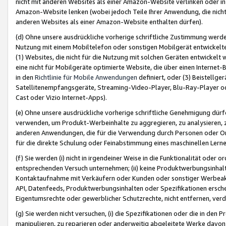
nicht mit anderen Websites als einer Amazon-Website verlinken oder i
Amazon-Website lenken (wobei jedoch Teile Ihrer Anwendung, die nich
anderen Websites als einer Amazon-Website enthalten dürfen).
(d) Ohne unsere ausdrückliche vorherige schriftliche Zustimmung werd
Nutzung mit einem Mobiltelefon oder sonstigen Mobilgerät entwickelt
(1) Websites, die nicht für die Nutzung mit solchen Geräten entwickelt
eine nicht für Mobilgeräte optimierte Website, die über einen Interne
in den
Richtlinie für Mobile Anwendungen
definiert, oder (3) Beistellge
Satellitenempfangsgeräte, Streaming-Video-Player, Blu-Ray-Player ode
Cast oder Vizio Internet-Apps).
(e) Ohne unsere ausdrückliche vorherige schriftliche Genehmigung dürfe
verwenden, um Produkt-Werbeinhalte zu aggregieren, zu analysieren, 
anderen Anwendungen, die für die Verwendung durch Personen oder Or
für die direkte Schulung oder Feinabstimmung eines maschinellen Lern
(f) Sie werden (i) nicht in irgendeiner Weise in die Funktionalität ode
entsprechenden Versuch unternehmen; (ii) keine Produktwerbungsinha
Kontaktaufnahme mit Verkäufern oder Kunden oder sonstiger Werbeaktiv
API, Datenfeeds, Produktwerbungsinhalten oder Spezifikationen erschei
Eigentumsrechte oder gewerblicher Schutzrechte, nicht entfernen, verd
(g) Sie werden nicht versuchen, (i) die Spezifikationen oder die in de
manipulieren, zu reparieren oder anderweitig abgeleitete Werke davon z