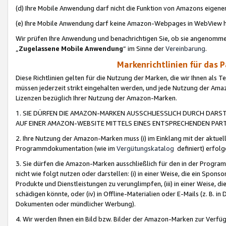
(d) Ihre Mobile Anwendung darf nicht die Funktion von Amazons eige
(e) Ihre Mobile Anwendung darf keine Amazon-Webpages in WebView 
Wir prüfen Ihre Anwendung und benachrichtigen Sie, ob sie angenomm
„
Zugelassene Mobile Anwendung
“ im Sinne der
Vereinbarung
.
Markenrichtlinien für das 
Diese Richtlinien gelten für die Nutzung der Marken, die wir Ihnen als 
müssen jederzeit strikt eingehalten werden, und jede Nutzung der Ama
Lizenzen bezüglich Ihrer Nutzung der Amazon-Marken.
1. SIE DÜRFEN DIE AMAZON-MARKEN AUSSCHLIESSLICH DURCH DARS
AUF EINER AMAZON-WEBSITE MITTELS EINES ENTSPRECHENDEN PART
2. Ihre Nutzung der Amazon-Marken muss (i) im Einklang mit der aktuells
Programmdokumentation (wie im
Vergütungskatalog
definiert) erfolg
3. Sie dürfen die Amazon-Marken ausschließlich für den in der Progr
nicht wie folgt nutzen oder darstellen: (i) in einer Weise, die ein Spo
Produkte und Dienstleistungen zu verunglimpfen, (iii) in einer Weise
schädigen könnte, oder (iv) in Offline-Materialien oder E-Mails (z. B.
Dokumenten oder mündlicher Werbung).
4. Wir werden Ihnen ein Bild bzw. Bilder der Amazon-Marken zur Verfüg