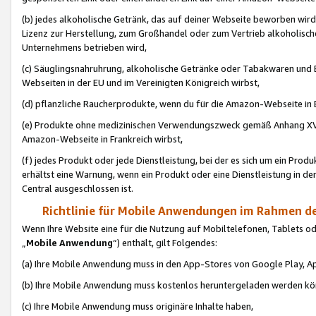
(b) jedes alkoholische Getränk, das auf deiner Webseite beworben wird
Lizenz zur Herstellung, zum Großhandel oder zum Vertrieb alkoholisch
Unternehmens betrieben wird,
(c) Säuglingsnahruhrung, alkoholische Getränke oder Tabakwaren und E
Webseiten in der EU und im Vereinigten Königreich wirbst,
(d) pflanzliche Raucherprodukte, wenn du für die Amazon-Webseite in B
(e) Produkte ohne medizinischen Verwendungszweck gemäß Anhang XVI 
Amazon-Webseite in Frankreich wirbst,
(f) jedes Produkt oder jede Dienstleistung, bei der es sich um ein Prod
erhältst eine Warnung, wenn ein Produkt oder eine Dienstleistung in de
Central ausgeschlossen ist.
Richtlinie für Mobile Anwendungen im Rahmen de
Wenn Ihre Website eine für die Nutzung auf Mobiltelefonen, Tablets 
„
Mobile Anwendung
“) enthält, gilt Folgendes:
(a) Ihre Mobile Anwendung muss in den App-Stores von Google Play, A
(b) Ihre Mobile Anwendung muss kostenlos heruntergeladen werden könn
(c) Ihre Mobile Anwendung muss originäre Inhalte haben,