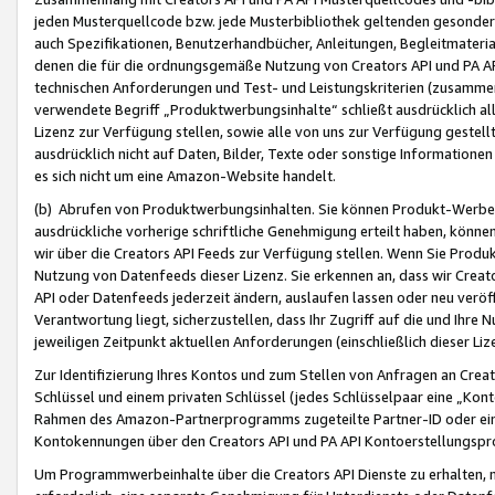
jeden Musterquellcode bzw. jede Musterbibliothek geltenden gesonder
auch Spezifikationen, Benutzerhandbücher, Anleitungen, Begleitmaterial
denen die für die ordnungsgemäße Nutzung von Creators API und PA A
technischen Anforderungen und Test- und Leistungskriterien (zusammen
verwendete Begriff „Produktwerbungsinhalte“ schließt ausdrücklich al
Lizenz zur Verfügung stellen, sowie alle von uns zur Verfügung gestel
ausdrücklich nicht auf Daten, Bilder, Texte oder sonstige Informatione
es sich nicht um eine Amazon-Website handelt.
(b) Abrufen von Produktwerbungsinhalten. Sie können Produkt-Werbein
ausdrückliche vorherige schriftliche Genehmigung erteilt haben, könn
wir über die Creators API Feeds zur Verfügung stellen. Wenn Sie Produk
Nutzung von Datenfeeds dieser Lizenz. Sie erkennen an, dass wir Creat
API oder Datenfeeds jederzeit ändern, auslaufen lassen oder neu veröffe
Verantwortung liegt, sicherzustellen, dass Ihr Zugriff auf die und Ihr
jeweiligen Zeitpunkt aktuellen Anforderungen (einschließlich dieser Liz
Zur Identifizierung Ihres Kontos und zum Stellen von Anfragen an Crea
Schlüssel und einem privaten Schlüssel (jedes Schlüsselpaar eine „Kon
Rahmen des Amazon-Partnerprogramms zugeteilte Partner-ID oder ein
Kontokennungen über den Creators API und PA API Kontoerstellungspro
Um Programmwerbeinhalte über die Creators API Dienste zu erhalten, m