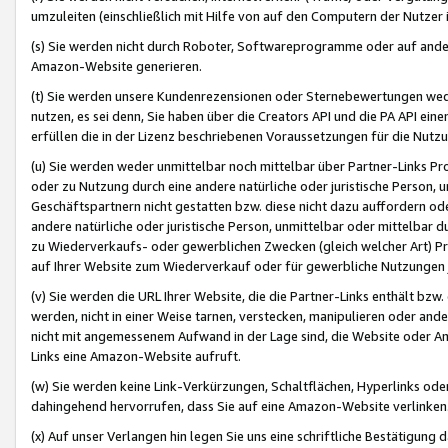
umzuleiten (einschließlich mit Hilfe von auf den Computern der Nutzer i
(s) Sie werden nicht durch Roboter, Softwareprogramme oder auf andere
Amazon-Website generieren.
(t) Sie werden unsere Kundenrezensionen oder Sternebewertungen wed
nutzen, es sei denn, Sie haben über die Creators API und die PA API e
erfüllen die in der Lizenz beschriebenen Voraussetzungen für die Nutzu
(u) Sie werden weder unmittelbar noch mittelbar über Partner-Links P
oder zu Nutzung durch eine andere natürliche oder juristische Person,
Geschäftspartnern nicht gestatten bzw. diese nicht dazu auffordern od
andere natürliche oder juristische Person, unmittelbar oder mittelbar
zu Wiederverkaufs- oder gewerblichen Zwecken (gleich welcher Art) 
auf Ihrer Website zum Wiederverkauf oder für gewerbliche Nutzungen 
(v) Sie werden die URL Ihrer Website, die die Partner-Links enthält b
werden, nicht in einer Weise tarnen, verstecken, manipulieren oder and
nicht mit angemessenem Aufwand in der Lage sind, die Website oder A
Links eine Amazon-Website aufruft.
(w) Sie werden keine Link-Verkürzungen, Schaltflächen, Hyperlinks ode
dahingehend hervorrufen, dass Sie auf eine Amazon-Website verlinken
(x) Auf unser Verlangen hin legen Sie uns eine schriftliche Bestätigung