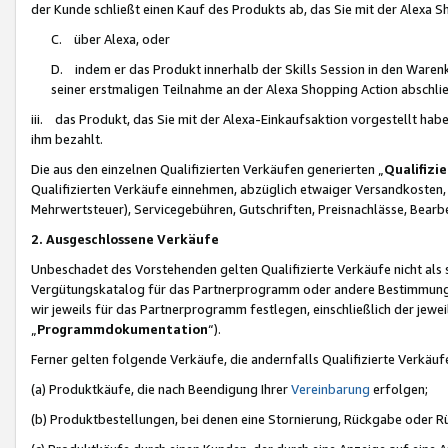
der Kunde schließt einen Kauf des Produkts ab, das Sie mit der Alexa 
C. über Alexa, oder
D. indem er das Produkt innerhalb der Skills Session in den Waren
seiner erstmaligen Teilnahme an der Alexa Shopping Action abschlie
iii. das Produkt, das Sie mit der Alexa-Einkaufsaktion vorgestellt ha
ihm bezahlt.
Die aus den einzelnen Qualifizierten Verkäufen generierten „
Qualifizi
Qualifizierten Verkäufe einnehmen, abzüglich etwaiger Versandkosten
Mehrwertsteuer), Servicegebühren, Gutschriften, Preisnachlässe, Bear
2. Ausgeschlossene Verkäufe
Unbeschadet des Vorstehenden gelten Qualifizierte Verkäufe nicht als
Vergütungskatalog für das Partnerprogramm oder andere Bestimmungen,
wir jeweils für das Partnerprogramm festlegen, einschließlich der jewe
„
Programmdokumentation
“).
Ferner gelten folgende Verkäufe, die andernfalls Qualifizierte Verkä
(a) Produktkäufe, die nach Beendigung Ihrer
Vereinbarung
erfolgen;
(b) Produktbestellungen, bei denen eine Stornierung, Rückgabe oder R