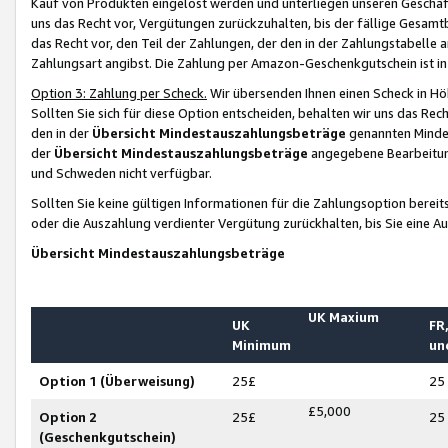
Kauf von Produkten eingelöst werden und unterliegen unseren Geschäf
uns das Recht vor, Vergütungen zurückzuhalten, bis der fällige Gesamt
das Recht vor, den Teil der Zahlungen, der den in der Zahlungstabelle 
Zahlungsart angibst. Die Zahlung per Amazon-Geschenkgutschein ist in
Option 3: Zahlung per Scheck.
Wir übersenden Ihnen einen Scheck in Höh
Sollten Sie sich für diese Option entscheiden, behalten wir uns das Rec
den in der
Übersicht Mindestauszahlungsbeträge
genannten Mindest
der
Übersicht Mindestauszahlungsbeträge
angegebene Bearbeitung
und Schweden nicht verfügbar.
Sollten Sie keine gültigen Informationen für die Zahlungsoption bereit
oder die Auszahlung verdienter Vergütung zurückhalten, bis Sie eine A
Übersicht Mindestauszahlungsbeträge
UK Maxium
UK
FR,
Minimum
un
Option 1 (Überweisung)
25£
25
£5,000
Option 2
25£
25
(Geschenkgutschein)