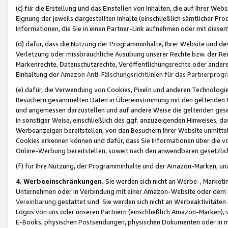
(c) für die Erstellung und das Einstellen von Inhalten, die auf Ihrer We
Eignung der jeweils dargestellten Inhalte (einschließlich sämtlicher 
Informationen, die Sie in einen Partner-Link aufnehmen oder mit diese
(d) dafür, dass die Nutzung der Programminhalte, Ihrer Website und des 
Verletzung oder missbräuchliche Ausübung unserer Rechte bzw. der Recht
Markenrechte, Datenschutzrechte, Veröffentlichungsrechte oder anderer
Einhaltung der
Amazon Anti-Fälschungsrichtlinien für das Partnerpro
(e) dafür, die Verwendung von Cookies, Pixeln und anderen Technologien
Besuchern gesammelten Daten in Übereinstimmung mit den geltenden Ge
und angemessen darzustellen und auf andere Weise die geltenden geset
in sonstiger Weise, einschließlich des ggf. anzuzeigenden Hinweises, d
Werbeanzeigen bereitstellen, von den Besuchern Ihrer Website unmitte
Cookies erkennen können und dafür, dass Sie Informationen über die v
Online-Werbung bereitstellen, soweit nach den anwendbaren gesetzlic
(f) für Ihre Nutzung, der Programminhalte und der Amazon-Marken, u
4. Werbeeinschränkungen.
Sie werden sich nicht an Werbe-, Market
Unternehmen oder in Verbindung mit einer Amazon-Website oder dem Pa
Vereinbarung
gestattet sind. Sie werden sich nicht an Werbeaktivitäten
Logos von uns oder unseren Partnern (einschließlich Amazon-Marken), 
E-Books, physischen Postsendungen, physischen Dokumenten oder in 