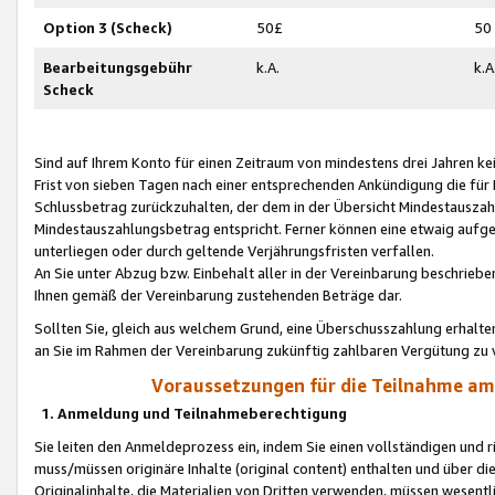
Option 3 (Scheck)
50£
50
Bearbeitungsgebühr
k.A.
k.A
Scheck
Sind auf Ihrem Konto für einen Zeitraum von mindestens drei Jahren kein
Frist von sieben Tagen nach einer entsprechenden Ankündigung die für
Schlussbetrag zurückzuhalten, der dem in der Übersicht Mindestausz
Mindestauszahlungsbetrag entspricht. Ferner können eine etwaig aufg
unterliegen oder durch geltende Verjährungsfristen verfallen.
An Sie unter Abzug bzw. Einbehalt aller in der Vereinbarung beschrieb
Ihnen gemäß der Vereinbarung zustehenden Beträge dar.
Sollten Sie, gleich aus welchem Grund, eine Überschusszahlung erhalte
an Sie im Rahmen der Vereinbarung zukünftig zahlbaren Vergütung zu 
Voraussetzungen für die Teilnahme a
1. Anmeldung und Teilnahmeberechtigung
Sie leiten den Anmeldeprozess ein, indem Sie einen vollständigen und 
muss/müssen originäre Inhalte (original content) enthalten und über d
Originalinhalte, die Materialien von Dritten verwenden, müssen wese