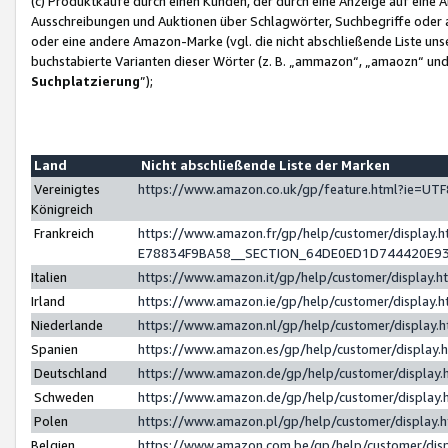
(c) Produktkäufe durch einen Kunden, der durch eine Anzeige auf eine 
Ausschreibungen und Auktionen über Schlagwörter, Suchbegriffe oder 
oder eine andere Amazon-Marke (vgl. die nicht abschließende Liste un
buchstabierte Varianten dieser Wörter (z. B. „ammazon“, „amaozn“ und „
Suchplatzierung
”);
Land
Nicht abschließende Liste der Marken
Vereinigtes
https://www.amazon.co.uk/gp/feature.html?ie=U
Königreich
Frankreich
https://www.amazon.fr/gp/help/customer/displa
E78834F9BA58__SECTION_64DE0ED1D744420E9
Italien
https://www.amazon.it/gp/help/customer/display
Irland
https://www.amazon.ie/gp/help/customer/displa
Niederlande
https://www.amazon.nl/gp/help/customer/display
Spanien
https://www.amazon.es/gp/help/customer/display
Deutschland
https://www.amazon.de/gp/help/customer/displa
Schweden
https://www.amazon.de/gp/help/customer/displa
Polen
https://www.amazon.pl/gp/help/customer/display
Belgien
https://www.amazon.com.be/gp/help/customer/d