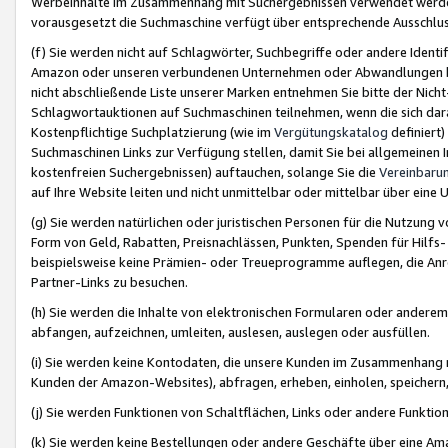
Werbeinhalte im Zusammenhang mit Suchergebnissen verwendet werden,
vorausgesetzt die Suchmaschine verfügt über entsprechende Ausschlu
(f) Sie werden nicht auf Schlagwörter, Suchbegriffe oder andere Ident
Amazon oder unseren verbundenen Unternehmen oder Abwandlungen bzw
nicht abschließende Liste unserer Marken entnehmen Sie bitte der Nich
Schlagwortauktionen auf Suchmaschinen teilnehmen, wenn die sich da
Kostenpflichtige Suchplatzierung (wie im
Vergütungskatalog
definiert
Suchmaschinen Links zur Verfügung stellen, damit Sie bei allgemeinen I
kostenfreien Suchergebnissen) auftauchen, solange Sie die
Vereinbaru
auf Ihre Website leiten und nicht unmittelbar oder mittelbar über eine
(g) Sie werden natürlichen oder juristischen Personen für die Nutzung 
Form von Geld, Rabatten, Preisnachlässen, Punkten, Spenden für Hilfs
beispielsweise keine Prämien- oder Treueprogramme auflegen, die Anrei
Partner-Links zu besuchen.
(h) Sie werden die Inhalte von elektronischen Formularen oder anderem M
abfangen, aufzeichnen, umleiten, auslesen, auslegen oder ausfüllen.
(i) Sie werden keine Kontodaten, die unsere Kunden im Zusammenhang 
Kunden der Amazon-Websites), abfragen, erheben, einholen, speichern,
(j) Sie werden Funktionen von Schaltflächen, Links oder andere Funkti
(k) Sie werden keine Bestellungen oder andere Geschäfte über eine Ama