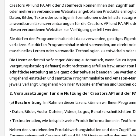
Creators API und PA API oder Datenfeeds können Ihnen den Zugriff auf D
oder mehreren verbundenen Websites angebotenen Produkte ermögliche
Daten, Bilder, Texte oder sonstigen Informationen oder Inhalte zuzugre
anwendbaren Lizenzvereinbarungen für die Creators API und PA API od
diesen verbundenen Websites zur Verfügung gestellt werden.
Sie dürfen den Programminhalt nicht dazu verwenden, geistiges Eigent
verletzen. Sie dürfen Programminhalte nicht verwenden, um direkt ode
maschinelles Lernen oder verwandte Technologien zu entwickeln oder zu
Die Lizenz endet mit sofortiger Wirkung automatisch, wenn Sie zu irg
Vergütungskatalog definiert) nicht rechtzeitig erfüllen bzw. ansonsten
schriftliche Mitteilung an Sie ganz oder teilweise beenden. Sie werden
umgehend einstellen und sämtliche Programminhalte und Amazon-Marke
jeweils verlangt, umgehend von Ihrer Website entfernen und löschen od
2. Voraussetzungen für die Nutzung der Creators API und der P
(a)
Beschreibung
. Im Rahmen dieser Lizenz können wir Ihnen Programmi
• Daten, Bilder, Audio-Dateien, Videos, Logos, Benutzerschnittstellen-
• Textmaterialien, wie beispielsweise Produktinformationen in Textfor
Neben den vorstehenden Produktwerbungsinhalten und dem Zugriff auf 
Zusammenhang mit Creators API und PA API Musterquellcodes und -bibli