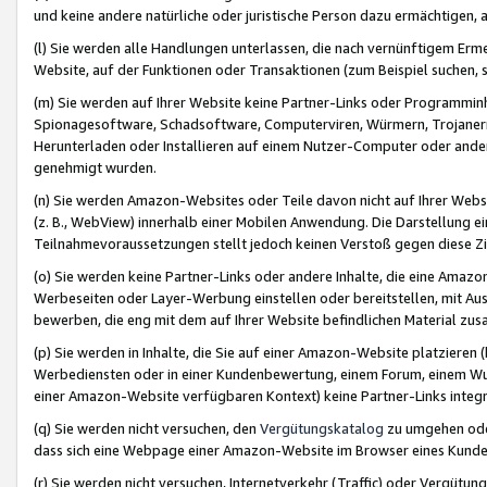
und keine andere natürliche oder juristische Person dazu ermächtigen, a
(l) Sie werden alle Handlungen unterlassen, die nach vernünftigem Erme
Website, auf der Funktionen oder Transaktionen (zum Beispiel suchen, s
(m) Sie werden auf Ihrer Website keine Partner-Links oder Programmin
Spionagesoftware, Schadsoftware, Computerviren, Würmern, Trojaner
Herunterladen oder Installieren auf einem Nutzer-Computer oder ande
genehmigt wurden.
(n) Sie werden Amazon-Websites oder Teile davon nicht auf Ihrer Websi
(z. B., WebView) innerhalb einer Mobilen Anwendung. Die Darstellung ein
Teilnahmevoraussetzungen stellt jedoch keinen Verstoß gegen diese Zif
(o) Sie werden keine Partner-Links oder andere Inhalte, die eine Am
Werbeseiten oder Layer-Werbung einstellen oder bereitstellen, mit Au
bewerben, die eng mit dem auf Ihrer Website befindlichen Material z
(p) Sie werden in Inhalte, die Sie auf einer Amazon-Website platzier
Werbediensten oder in einer Kundenbewertung, einem Forum, einem Wun
einer Amazon-Website verfügbaren Kontext) keine Partner-Links integr
(q) Sie werden nicht versuchen, den
Vergütungskatalog
zu umgehen oder
dass sich eine Webpage einer Amazon-Website im Browser eines Kunden 
(r) Sie werden nicht versuchen, Internetverkehr (Traffic) oder Vergü