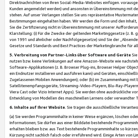
Direktnachrichten von Ihren Social-Media-Websites einfügen. vorausg
Kunden angemeldet werden) und ansonsten in Übereinstimmung mit der
stehen. Auf unser Verlangen stellen Sie uns repräsentative Mustermater
Bestimmungen eingehalten haben. Wir werden die Form und den Inhalt, di
Sie die Zertifizierung nicht in Übereinstimmung mit unserer Aufforderu
Klarstellung: (i) Für die Zwecke der geltenden Marketinggesetze (z. 
von 1991 und ähnlicher oder Nachfolgegesetze) sind Sie der „Absender“ j
Gesetze und Standards und Best Practices der Marketingbranche für 
5. Verbreitung von Partner-Links über Software und Geräte
Sie
nutzen bzw. keine Verlinkungen auf eine Amazon-Website wie nachsteh
Software-Applikationen (z. B. Browser Plug-ins, Browser Helper Objec
ein Endnutzer installieren und ausführen kann) und Geräten, einschlie
Zugelassenen Mobilen Anwendungen); oder (b) im Zusammenhang mit bzw.
Satellitenempfangsgeräte, Streaming-Video-Playern, Blu-Ray-Playern 
Viera Cast oder Vizio Internet Apps). Sie werden ohne ausdrückliche v
Entwicklung von Modellen des maschinellen Lernens oder verwandter 
6. Inhalte auf Ihrer Website
. Sie tragen die ausschließliche Verantwo
(a) Sie werden Programminhalte in keiner Weise ergänzen, löschen oder
Informationen; Sie dürfen aus einer Bilddatei bestehende Programminhal
erhalten bleiben bzw. aus Text bestehende Programminhalte so kürzen, 
Kürzung nicht sachlich falsch oder irreführend wird. Einige Arten von L