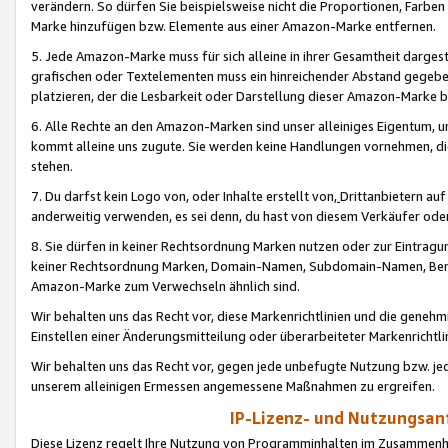
verändern. So dürfen Sie beispielsweise nicht die Proportionen, Farb
Marke hinzufügen bzw. Elemente aus einer Amazon-Marke entfernen.
5. Jede Amazon-Marke muss für sich alleine in ihrer Gesamtheit darge
grafischen oder Textelementen muss ein hinreichender Abstand gegebe
platzieren, der die Lesbarkeit oder Darstellung dieser Amazon-Marke b
6. Alle Rechte an den Amazon-Marken sind unser alleiniges Eigentum, 
kommt alleine uns zugute. Sie werden keine Handlungen vornehmen, 
stehen.
7. Du darfst kein Logo von, oder Inhalte erstellt von,
Drittanbietern au
anderweitig verwenden, es sei denn, du hast von diesem Verkäufer oder
8. Sie dürfen in keiner Rechtsordnung Marken nutzen oder zur Eintragu
keiner Rechtsordnung Marken, Domain-Namen, Subdomain-Namen, Benu
Amazon-Marke zum Verwechseln ähnlich sind.
Wir behalten uns das Recht vor, diese Markenrichtlinien und die gene
Einstellen einer Änderungsmitteilung oder überarbeiteter Markenricht
Wir behalten uns das Recht vor, gegen jede unbefugte Nutzung bzw. jede 
unserem alleinigen Ermessen angemessene Maßnahmen zu ergreifen.
IP-Lizenz- und Nutzungsan
Diese Lizenz regelt Ihre Nutzung von Programminhalten im Zusammen