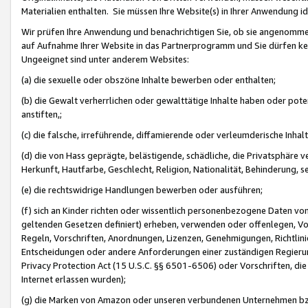
Materialien enthalten. Sie müssen Ihre Website(s) in Ihrer Anwendung ide
Wir prüfen Ihre Anwendung und benachrichtigen Sie, ob sie angenommen
auf Aufnahme Ihrer Website in das Partnerprogramm und Sie dürfen kei
Ungeeignet sind unter anderem Websites:
(a) die sexuelle oder obszöne Inhalte bewerben oder enthalten;
(b) die Gewalt verherrlichen oder gewalttätige Inhalte haben oder pot
anstiften,;
(c) die falsche, irreführende, diffamierende oder verleumderische Inha
(d) die von Hass geprägte, belästigende, schädliche, die Privatsphäre v
Herkunft, Hautfarbe, Geschlecht, Religion, Nationalität, Behinderung, 
(e) die rechtswidrige Handlungen bewerben oder ausführen;
(f) sich an Kinder richten oder wissentlich personenbezogene Daten vo
geltenden Gesetzen definiert) erheben, verwenden oder offenlegen, Vo
Regeln, Vorschriften, Anordnungen, Lizenzen, Genehmigungen, Richtlini
Entscheidungen oder andere Anforderungen einer zuständigen Regierung
Privacy Protection Act (15 U.S.C. §§ 6501-6506) oder Vorschriften, di
Internet erlassen wurden);
(g) die Marken von Amazon oder unseren verbundenen Unternehmen b