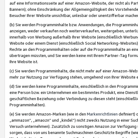
auf eine Informationsseite auf einer Amazon-Website, der nicht als Part
Bannern); ohne Einschränkung der Allgemeingültigkeit des Vorstehende
Besucher Ihrer Website unsichtbar, unlesbar oder unentzifferbar mache
(b) Sie werden Programminhalte bzw. Anwendungen, die Programminhalt
anzeigen, weder verkaufen noch weiterverkaufen, weitergeben, unterli
innerhalb von Werbung außerhalb Ihrer Website (einschließlich Werbun
Website oder einem Dienst (einschließlich Social Networking-Website
Rechte an den Programminhalten oder auf die Programminhalte an eine a
übertragen müssten, und Sie werden keine mit Ihrem Partner-Tag formati
Ihre Website ist.
(c) Sie werden Programminhalte, die nicht mehr auf einer Amazon-Websit
mehr zur Nutzung zur Verfügung stehen, umgehend von Ihrer Website e
(d) Sie werden keine Programminhalte, einschließlich in den Programmin
eine Person bzw. ein Unternehmen ein bestimmtes Produkt, eine Dienstle
geschäftlichen Beziehung oder Verbindung zu diesen steht (einschließli
Programminhalten).
(e) Sie werden Amazon-Marken (wie in den
Markenrichtlinien
definiert) 
„ammazon“, „amaozn“ und „kindel“) nicht zwecks Nutzung in einer Suc
Versuch unternehmen). Zusätzlich zu sonstigen Amazon zur Verfügung 
sorgen, dass von uns benannte Suchmaschinen Geschützte Begriffe (wie 