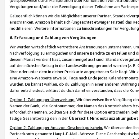
(beispielsweise durch Manipulation oder Kombination von Attributions-
Vergütungen und/oder der Beendigung deiner Teilnahme am Partnerp
Gelegentlich können wir die Möglichkeit unserer Partner, Standardv
einschränken. Amazon behält sich (ungeachtet etwaiger Fristen) das Re
modifizieren. Weitere Informationen zu Einschränkungen für Vergütung
6. Erfassung und Zahlung von Vergütungen
Wir werden wirtschaftlich vertretbare Anstrengungen unternehmen, um 
Nachverfolgung zu ermöglichen und unsere Berichte zu erstellen und di
diesem Monat verdient hast, zusammengefasst sind. Standardvergütung
auf den nächsten Betrag in der Landeswährung gerundet werden (z. B. C
über oder unter dem in deiner Preiskarte angegebenen Satz liegt. Wir
eine Amazon-Webseite etwa 60 Tage nach Ende jedes Kalendermonats, i
wurden. Du kannst wählen, ob du Zahlungen in einer anderen Währung
dafür entscheidest, erklärst du dich damit einverstanden, dass die K
Option 1: Zahlung per Überweisung.
Wir überweisen Ihre Vergütung dir
Namen der Bank, die Kontonummer, den Namen des Kontoinhabers bzw. a
erforderlich) nennen. Sollten Sie sich für diese Option entscheiden, be
fällige Gesamtbetrag den in der
Übersicht Mindestauszahlungsbet
Option 2: Zahlung per Amazon-Geschenkgutschein.
Wir übersenden Ihne
Partnerkonto genannte Haupt-E-Mail-Adresse. Diese Geschenkgutschei