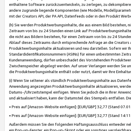
enthaltene Software zurückzuentwickeln, zu zerlegen, zu dekompilier
andere zugrunde liegende Komponenten (wie Modelle, Modellparameter
mit der Creators API, der PA API, Datenfeeds oder in den Produkt Werb
(h) Sie werden Produktwerbungsinhalte, die aus einem Bild bestehen, ni
Zeitraum von bis zu 24 Stunden einen Link auf Produktwerbungsinhalte
die nicht aus Bildern bestehen, für einen Zeitraum von bis zu 24 Stund
Ablauf dieses Zeitraums durch entsprechende Anfrage an die Creators 
Produktwerbungsinhalte aktualisieren und neu darstellen. Sofern wir Ih
Standardidentifikationsnummern (ASINs) für einen unbestimmten Zeitra
Kundenanwendung, dürfen unbeschadet des Vorstehenden Produktwerbu
Zwischenspeicher abgelegt werden. Auf unser Verlangen werden Sie un
die Produktwerbungsinhalte enthält oder nutzt, damit wir Ihre Einhalt
(i) Wenn Sie seltener als stündlich Produktwerbungsinhalte aus Datenfe
Anwendung angezeigten Produktwerbungsinhalte aktualisieren, werden 
Datums-/Uhrzeitstempel einfügen. Wenn Sie jedoch die in Ihrer Anwe
und aktualisiert haben, kann der Datumsteil des Stempels entfallen. Dies
• Preis auf [Amazon-Website einfügen]: [EUR/GBP] 32,77 (Stand 07.01.
• Preis auf [Amazon-Website einfügen]: [EUR/GBP] 32,77 (Stand 14:11 
Außerdem müssen Sie den folgenden Haftungsausschluss entweder neb
ein Pop-up-Fenster, ein Pop-up-Skript oder ein sonstiges vergleichba