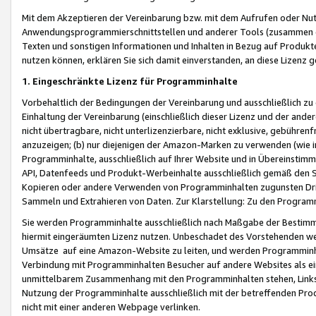
Mit dem Akzeptieren der Vereinbarung bzw. mit dem Aufrufen oder Nutz
Anwendungsprogrammierschnittstellen und anderer Tools (zusammen die
Texten und sonstigen Informationen und Inhalten in Bezug auf Produkte
nutzen können, erklären Sie sich damit einverstanden, an diese Lizenz 
1. Eingeschränkte Lizenz für Programminhalte
Vorbehaltlich der Bedingungen der Vereinbarung und ausschließlich z
Einhaltung der Vereinbarung (einschließlich dieser Lizenz und der ande
nicht übertragbare, nicht unterlizenzierbare, nicht exklusive, gebühren
anzuzeigen; (b) nur diejenigen der Amazon-Marken zu verwenden (wie in 
Programminhalte, ausschließlich auf Ihrer Website und in Übereinstimmu
API, Datenfeeds und Produkt-Werbeinhalte ausschließlich gemäß den Spe
Kopieren oder andere Verwenden von Programminhalten zugunsten Dri
Sammeln und Extrahieren von Daten. Zur Klarstellung: Zu den Program
Sie werden Programminhalte ausschließlich nach Maßgabe der Besti
hiermit eingeräumten Lizenz nutzen. Unbeschadet des Vorstehenden we
Umsätze auf eine Amazon-Website zu leiten, und werden Programminhal
Verbindung mit Programminhalten Besucher auf andere Websites als ein
unmittelbarem Zusammenhang mit den Programminhalten stehen, Links z
Nutzung der Programminhalte ausschließlich mit der betreffenden Pr
nicht mit einer anderen Webpage verlinken.