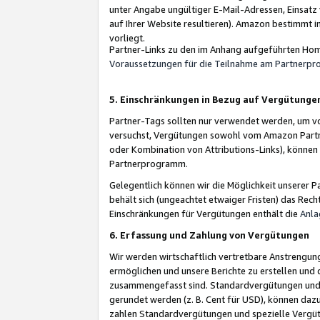
unter Angabe ungültiger E-Mail-Adressen, Einsatz
auf Ihrer Website resultieren). Amazon bestimmt i
vorliegt.
Partner-Links zu den im Anhang aufgeführten Hom
Voraussetzungen für die Teilnahme am Partnerp
5. Einschränkungen in Bezug auf Vergütunge
Partner-Tags sollten nur verwendet werden, um von 
versuchst, Vergütungen sowohl vom Amazon Partn
oder Kombination von Attributions-Links), könne
Partnerprogramm.
Gelegentlich können wir die Möglichkeit unsere
behält sich (ungeachtet etwaiger Fristen) das Rec
Einschränkungen für Vergütungen enthält die
Anla
6. Erfassung und Zahlung von Vergütungen
Wir werden wirtschaftlich vertretbare Anstrengu
ermöglichen und unsere Berichte zu erstellen und 
zusammengefasst sind. Standardvergütungen und s
gerundet werden (z. B. Cent für USD), können dazu
zahlen Standardvergütungen und spezielle Vergüt