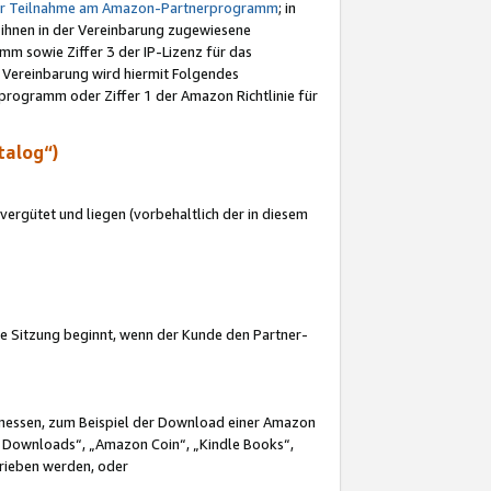
ur Teilnahme am Amazon-Partnerprogramm
; in
 ihnen in der Vereinbarung zugewiesene
m sowie Ziffer 3 der IP-Lizenz für das
 Vereinbarung wird hiermit Folgendes
programm oder Ziffer 1 der Amazon Richtlinie für
talog“)
ergütet und liegen (vorbehaltlich der in diesem
i die Sitzung beginnt, wenn der Kunde den Partner-
Ermessen, zum Beispiel der Download einer Amazon
 Downloads“, „Amazon Coin“, „Kindle Books“,
trieben werden, oder