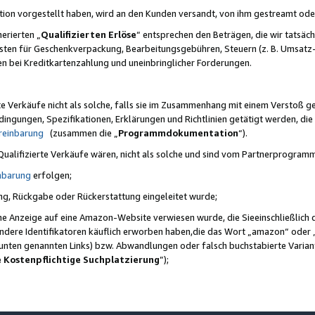
ktion vorgestellt haben, wird an den Kunden versandt, von ihm gestreamt od
erierten „
Qualifizierten Erlöse
“ entsprechen den Beträgen, die wir tatsäch
sten für Geschenkverpackung, Bearbeitungsgebühren, Steuern (z. B. Umsatz-
en bei Kreditkartenzahlung und uneinbringlicher Forderungen.
e Verkäufe nicht als solche, falls sie im Zusammenhang mit einem Verstoß 
ungen, Spezifikationen, Erklärungen und Richtlinien getätigt werden, die 
reinbarung
(zusammen die „
Programmdokumentation
“).
 Qualifizierte Verkäufe wären, nicht als solche und sind vom Partnerprogra
nbarung
erfolgen;
ung, Rückgabe oder Rückerstattung eingeleitet wurde;
ine Anzeige auf eine Amazon-Website verwiesen wurde, die Sieeinschließlich
ndere Identifikatoren käuflich erworben haben,die das Wort „amazon“ oder 
e unten genannten Links) bzw. Abwandlungen oder falsch buchstabierte Varia
e Kostenpflichtige Suchplatzierung
”);