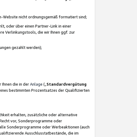
azon-Website nicht ordnungsgemäß formatiert sind;
, oder über einen Partner-Link in einer
e Verlinkungstools, die wir Ihnen ggf. zur
ütungen gezahlt werden);
 Ihnen die in der
Anlage
(„
Standardvergütung
ines bestimmten Prozentsatzes der Qualifizierten
eit erhalten, zusätzliche oder alternative
as Recht vor, Sonderprogramme oder
für alle Sonderprogramme oder Werbeaktionen (auch
lifizierende Ausschlusstatbestände, die im