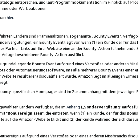
skatalogs entsprechen, und laut Programmdokumentation im Hinblick auf Pr
amme oder Werbeaktionen.
bar:
hier
.
führten Ländern sind Prämienaktionen, sogenannte „Bounty Events“, verfügb
Sondervergütungen; ein Bounty Event liegt vor, wenn (1) ein Kunde der für da
nes Partner-Links auf Ihrer Website eine an der Bounty-Aktion teilnehmende 
er Anlage beschriebene Bounty-Aktion ausführt.
ugrundeliegende Bounty Event aufgrund eines Verstoßes oder anderen Miss
ots oder Automatisierungssoftware, im Falle mehrerer Bounty Events einer e
r Website resultieren) disqualifiziert wurde. Amazon legt im alleinigen Ermess
iegt.
n Bounty-spezifischen Homepages sind im Zusammenhang mit dem jeweiligen
sgewählten Ländern verfügbar, die im
Anhang
(„
Sondervergütung
“)aufgefüh
it "
Bonusereignissen
", die eintreten, wenn (1) ein Kunde, der für das Bon
bsite auf die Amazon-Website klickt und (2) der Kunde während der sich dar
usereignis aufgrund eines Verstoßes oder eines anderen Missbrauchs disqua