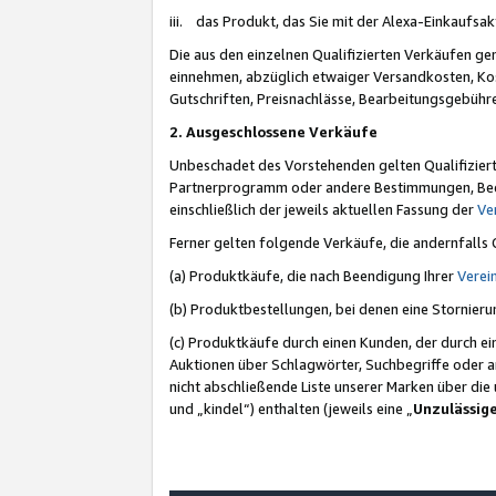
iii. das Produkt, das Sie mit der Alexa-Einkaufsa
Die aus den einzelnen Qualifizierten Verkäufen gen
einnehmen, abzüglich etwaiger Versandkosten, Ko
Gutschriften, Preisnachlässe, Bearbeitungsgebühr
2. Ausgeschlossene Verkäufe
Unbeschadet des Vorstehenden gelten Qualifiziert
Partnerprogramm oder andere Bestimmungen, Beding
einschließlich der jeweils aktuellen Fassung der
Ve
Ferner gelten folgende Verkäufe, die andernfalls
(a) Produktkäufe, die nach Beendigung Ihrer
Verei
(b) Produktbestellungen, bei denen eine Stornier
(c) Produktkäufe durch einen Kunden, der durch e
Auktionen über Schlagwörter, Suchbegriffe oder a
nicht abschließende Liste unserer Marken über di
und „kindel“) enthalten (jeweils eine „
Unzulässig