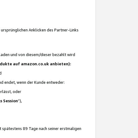
 ursprünglichen Anklicken des Partner-Links
laden und von diesem/dieser bezahlt wird
rodukte auf amazon.co.uk anbieten):
d
 und endet, wenn der Kunde entweder:
erlässt, oder
ls Session
“),
t spätestens 89 Tage nach seiner erstmaligen