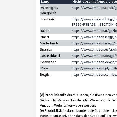
Land
Nicht abschließende List
Vereinigtes
https://www.amazon.co.uk/
Königreich
Frankreich
https://www.amazon.fr/gp/
E78834F9BA58__SECTION_
Italien
https://www.amazon.it/gp/h
Irland
https://www.amazon.ie/gp/
Niederlande
https://www.amazon.nl/gp/
Spanien
https://www.amazon.es/gp/
Deutschland
https://www.amazon.de/gp/
Schweden
https://www.amazon.de/gp/
Polen
https://www.amazon.pl/gp/
Belgien
https://www.amazon.com.be
(d) Produktkäufe durch Kunden, die über einen vo
Such- oder Verweisdienste oder Websites, die Teil
Amazon-Website verwiesen werden;
(e) Produktkäufe durch Kunden, die über einen Li
Website umleitet, ohne dass der Kunde auf der zw