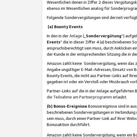
Wesentlichen denen in Ziffer 2 dieses Vergütung
ebenso im Wesentlichen analog für Sonderprogr
Folgende Sondervergütungen sind derzeit verfüg
(a) Bounty Events
In den in der
Anlage
(„
Sondervergütung
“) aufge
Events
“ die in dieser Ziffer 4 (a) beschriebenen 
anspruchsberechtigt sein muss, durch Anklicken ei
der Kunde in der entsprechenden Sitzung die in d
Amazon zahlt keine Sondervergütung, wenn das z
Angabe ungültiger E-Mail-Adressen, Einsatz von B
Bounty Events, die nicht aus Partner-Links auf Ihre
gegeben ist oder ein Verstoß oder Missbrauch vorl
Partner-Links auf die in der Anlage aufgeführte
die Teilnahme am Partnerprogramm
erlaubt.
(b) Bonus-Ereignisse
Bonusereignisse sind in au
beschriebenen Sondervergütungen in Verbindung m
sein muss, durch einen Partner-Link auf Ihrer We
Bonusaktion durchführt.
Amazon zahlt keine Sondervergütung, wenn ein Bon