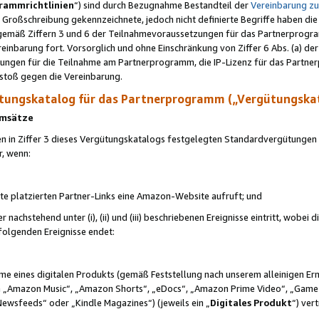
rammrichtlinien
“) sind durch Bezugnahme Bestandteil der
Vereinbarung z
Großschreibung gekennzeichnete, jedoch nicht definierte Begriffe haben die
 gemäß Ziffern 3 und 6 der Teilnahmevoraussetzungen für das Partnerprogram
nbarung fort. Vorsorglich und ohne Einschränkung von Ziffer 6 Abs. (a) der
ungen für die Teilnahme am Partnerprogramm, die IP-Lizenz für das Partner
rstoß gegen die Vereinbarung.
ungskatalog für das Partnerprogramm („Vergütungska
 Umsätze
n in Ziffer 3 dieses Vergütungskatalogs festgelegten Standardvergütungen v
r, wenn:
ite platzierten Partner-Links eine Amazon-Website aufruft; und
r nachstehend unter (i), (ii) und (iii) beschriebenen Ereignisse eintritt, wobe
 folgenden Ereignisse endet:
hme eines digitalen Produkts (gemäß Feststellung nach unserem alleinigen 
 „Amazon Music“, „Amazon Shorts“, „eDocs“, „Amazon Prime Video“, „Game
Newsfeeds“ oder „Kindle Magazines“) (jeweils ein „
Digitales Produkt
“) ver