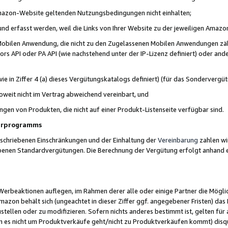
 Amazon-Website geltenden Nutzungsbedingungen nicht einhalten;
t und erfasst werden, weil die Links von Ihrer Website zu der jeweiligen Am
 Mobilen Anwendung, die nicht zu den Zugelassenen Mobilen Anwendungen zählt
s API oder PA API (wie nachstehend unter der IP-Lizenz definiert) oder ander
ie in Ziffer 4 (a) dieses Vergütungskatalogs definiert) (für das Sonderverg
weit nicht im Vertrag abweichend vereinbart, und
ngen von Produkten, die nicht auf einer Produkt-Listenseite verfügbar sind.
nerprogramms
eschriebenen Einschränkungen und der Einhaltung der
Vereinbarung
zahlen wir
ebenen Standardvergütungen. Die Berechnung der Vergütung erfolgt anhand e
beaktionen auflegen, im Rahmen derer alle oder einige Partner die Möglichk
Amazon behält sich (ungeachtet in dieser Ziffer ggf. angegebener Fristen) d
ustellen oder zu modifizieren. Sofern nichts anderes bestimmt ist, gelten 
s nicht um Produktverkäufe geht/nicht zu Produktverkäufen kommt) disqua