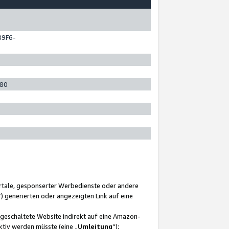
89F6-
280
ortale, gesponserter Werbedienste oder andere
“) generierten oder angezeigten Link auf eine
ngeschaltete Website indirekt auf eine Amazon-
ktiv werden müsste (eine „
Umleitung
“);