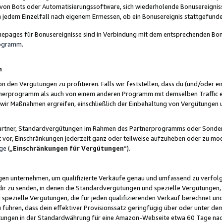
 von Bots oder Automatisierungssoftware, sich wiederholende Bonusereignisse
n jedem Einzelfall nach eigenem Ermessen, ob ein Bonusereignis stattgefund
epages für Bonusereignisse sind in Verbindung mit dem entsprechenden Bonu
rogramm
.
n
den Vergütungen zu profitieren. Falls wir feststellen, dass du (und/oder ein
erprogramm als auch von einem anderen Programm mit demselben Traffic ei
n wir Maßnahmen ergreifen, einschließlich der Einbehaltung von Vergütunge
r Partner, Standardvergütungen im Rahmen des Partnerprogramms oder Sonde
ht vor, Einschränkungen jederzeit ganz oder teilweise aufzuheben oder zu mod
ge
(„
Einschränkungen für Vergütungen
“).
ngen unternehmen, um qualifizierte Verkäufe genau und umfassend zu verfol
dir zu senden, in denen die Standardvergütungen und spezielle Vergütungen, 
pezielle Vergütungen, die für jeden qualifizierenden Verkauf berechnet un
 führen, dass dein effektiver Provisionssatz geringfügig über oder unter dem
ungen in der Standardwährung für eine Amazon-Webseite etwa 60 Tage nach