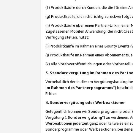
(f) Produktkäufe durch Kunden, die die für eine
(g) Produktkäufe, die nicht richtig zurückverfolg
(h) Produktkäufe über einen Partner-Link in einer
Zugelassenen Mobilen Anwendung, der nicht Creator
Verfügung stellen, nutzt;
(i) Produktkäufe im Rahmen eines Bounty Events (w
(j) Produktkäufe im Rahmen eines Abonnements, so
(k) alle Vorabveröffentlichungen oder Vorbestellu
3. Standardvergütung im Rahmen des Part
Vorbehaltlich der in diesem Vergütungskatalog b
im Rahmen des Partnerprogramms
“) beschri
Erlöse.
4. Sondervergütung oder Werbeaktionen
Gelegentlich können wir Sonderprogramme oder Wer
Vergütung („
Sondervergütung
”) zu verdienen. 
Werbeaktionen jederzeit ganz oder teilweise einz
Sonderprogramme oder Werbeaktionen, bei denen e