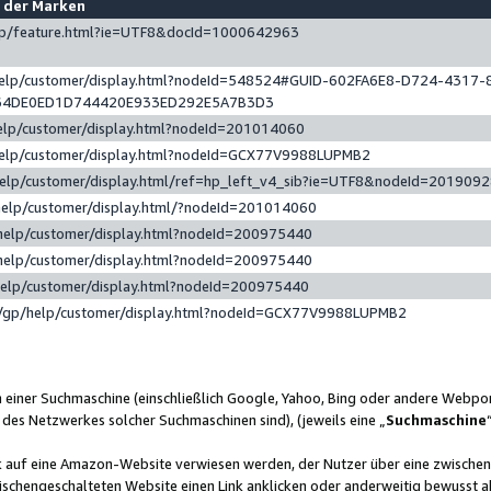
e der Marken
gp/feature.html?ie=UTF8&docId=1000642963
help/customer/display.html?nodeId=548524#GUID-602FA6E8-D724-4317-
64DE0ED1D744420E933ED292E5A7B3D3
elp/customer/display.html?nodeId=201014060
help/customer/display.html?nodeId=GCX77V9988LUPMB2
help/customer/display.html/ref=hp_left_v4_sib?ie=UTF8&nodeId=201909
help/customer/display.html/?nodeId=201014060
help/customer/display.html?nodeId=200975440
help/customer/display.html?nodeId=200975440
help/customer/display.html?nodeId=200975440
/gp/help/customer/display.html?nodeId=GCX77V9988LUPMB2
n einer Suchmaschine (einschließlich Google, Yahoo, Bing oder andere Webp
 des Netzwerkes solcher Suchmaschinen sind), (jeweils eine „
Suchmaschine
nk auf eine Amazon-Website verwiesen werden, der Nutzer über eine zwische
ischengeschalteten Website einen Link anklicken oder anderweitig bewusst a