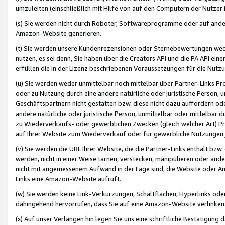
umzuleiten (einschließlich mit Hilfe von auf den Computern der Nutzer i
(s) Sie werden nicht durch Roboter, Softwareprogramme oder auf andere
Amazon-Website generieren.
(t) Sie werden unsere Kundenrezensionen oder Sternebewertungen wed
nutzen, es sei denn, Sie haben über die Creators API und die PA API e
erfüllen die in der Lizenz beschriebenen Voraussetzungen für die Nutzu
(u) Sie werden weder unmittelbar noch mittelbar über Partner-Links P
oder zu Nutzung durch eine andere natürliche oder juristische Person,
Geschäftspartnern nicht gestatten bzw. diese nicht dazu auffordern od
andere natürliche oder juristische Person, unmittelbar oder mittelbar
zu Wiederverkaufs- oder gewerblichen Zwecken (gleich welcher Art) 
auf Ihrer Website zum Wiederverkauf oder für gewerbliche Nutzungen 
(v) Sie werden die URL Ihrer Website, die die Partner-Links enthält b
werden, nicht in einer Weise tarnen, verstecken, manipulieren oder and
nicht mit angemessenem Aufwand in der Lage sind, die Website oder A
Links eine Amazon-Website aufruft.
(w) Sie werden keine Link-Verkürzungen, Schaltflächen, Hyperlinks ode
dahingehend hervorrufen, dass Sie auf eine Amazon-Website verlinken
(x) Auf unser Verlangen hin legen Sie uns eine schriftliche Bestätigung