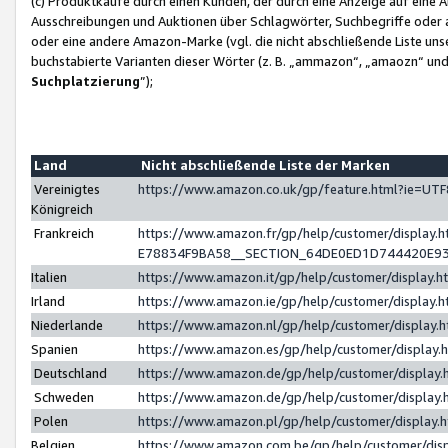
(c) Produktkäufe durch einen Kunden, der durch eine Anzeige auf eine 
Ausschreibungen und Auktionen über Schlagwörter, Suchbegriffe oder 
oder eine andere Amazon-Marke (vgl. die nicht abschließende Liste un
buchstabierte Varianten dieser Wörter (z. B. „ammazon“, „amaozn“ und „
Suchplatzierung
”);
Land
Nicht abschließende Liste der Marken
Vereinigtes
https://www.amazon.co.uk/gp/feature.html?ie=U
Königreich
Frankreich
https://www.amazon.fr/gp/help/customer/displa
E78834F9BA58__SECTION_64DE0ED1D744420E9
Italien
https://www.amazon.it/gp/help/customer/display
Irland
https://www.amazon.ie/gp/help/customer/displa
Niederlande
https://www.amazon.nl/gp/help/customer/display
Spanien
https://www.amazon.es/gp/help/customer/display
Deutschland
https://www.amazon.de/gp/help/customer/displa
Schweden
https://www.amazon.de/gp/help/customer/displa
Polen
https://www.amazon.pl/gp/help/customer/display
Belgien
https://www.amazon.com.be/gp/help/customer/d