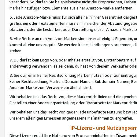
verändern. So dürfen Sie beispielsweise nicht die Proportionen, Farb
Marke hinzufügen bzw. Elemente aus einer Amazon-Marke entfernen.
5. Jede Amazon-Marke muss für sich alleine in ihrer Gesamtheit darge
grafischen oder Textelementen muss ein hinreichender Abstand gegebe
platzieren, der die Lesbarkeit oder Darstellung dieser Amazon-Marke b
6. Alle Rechte an den Amazon-Marken sind unser alleiniges Eigentum, 
kommt alleine uns zugute. Sie werden keine Handlungen vornehmen, 
stehen.
7. Du darfst kein Logo von, oder Inhalte erstellt von,
Drittanbietern au
anderweitig verwenden, es sei denn, du hast von diesem Verkäufer oder
8. Sie dürfen in keiner Rechtsordnung Marken nutzen oder zur Eintragu
keiner Rechtsordnung Marken, Domain-Namen, Subdomain-Namen, Benu
Amazon-Marke zum Verwechseln ähnlich sind.
Wir behalten uns das Recht vor, diese Markenrichtlinien und die gene
Einstellen einer Änderungsmitteilung oder überarbeiteter Markenricht
Wir behalten uns das Recht vor, gegen jede unbefugte Nutzung bzw. jede 
unserem alleinigen Ermessen angemessene Maßnahmen zu ergreifen.
IP-Lizenz- und Nutzungsan
Diese Lizenz regelt Ihre Nutzung von Programminhalten im Zusammen