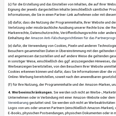
(c) für die Erstellung und das Einstellen von Inhalten, die auf Ihrer We
Eignung der jeweils dargestellten Inhalte (einschließlich sämtlicher 
Informationen, die Sie in einen Partner-Link aufnehmen oder mit diese
(d) dafür, dass die Nutzung der Programminhalte, Ihrer Website und des 
Verletzung oder missbräuchliche Ausübung unserer Rechte bzw. der Recht
Markenrechte, Datenschutzrechte, Veröffentlichungsrechte oder anderer
Einhaltung der
Amazon Anti-Fälschungsrichtlinien für das Partnerpro
(e) dafür, die Verwendung von Cookies, Pixeln und anderen Technologien
Besuchern gesammelten Daten in Übereinstimmung mit den geltenden Ge
und angemessen darzustellen und auf andere Weise die geltenden geset
in sonstiger Weise, einschließlich des ggf. anzuzeigenden Hinweises, d
Werbeanzeigen bereitstellen, von den Besuchern Ihrer Website unmitte
Cookies erkennen können und dafür, dass Sie Informationen über die v
Online-Werbung bereitstellen, soweit nach den anwendbaren gesetzlic
(f) für Ihre Nutzung, der Programminhalte und der Amazon-Marken, u
4. Werbeeinschränkungen.
Sie werden sich nicht an Werbe-, Market
Unternehmen oder in Verbindung mit einer Amazon-Website oder dem Pa
Vereinbarung
gestattet sind. Sie werden sich nicht an Werbeaktivitäten
Logos von uns oder unseren Partnern (einschließlich Amazon-Marken), 
E-Books, physischen Postsendungen, physischen Dokumenten oder in 