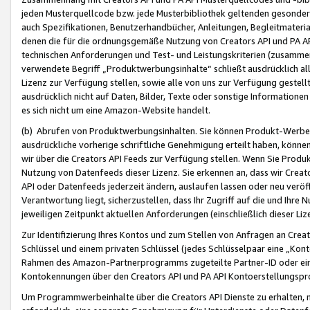
jeden Musterquellcode bzw. jede Musterbibliothek geltenden gesonder
auch Spezifikationen, Benutzerhandbücher, Anleitungen, Begleitmaterial
denen die für die ordnungsgemäße Nutzung von Creators API und PA A
technischen Anforderungen und Test- und Leistungskriterien (zusammen
verwendete Begriff „Produktwerbungsinhalte“ schließt ausdrücklich al
Lizenz zur Verfügung stellen, sowie alle von uns zur Verfügung gestel
ausdrücklich nicht auf Daten, Bilder, Texte oder sonstige Informatione
es sich nicht um eine Amazon-Website handelt.
(b) Abrufen von Produktwerbungsinhalten. Sie können Produkt-Werbein
ausdrückliche vorherige schriftliche Genehmigung erteilt haben, könn
wir über die Creators API Feeds zur Verfügung stellen. Wenn Sie Produk
Nutzung von Datenfeeds dieser Lizenz. Sie erkennen an, dass wir Creat
API oder Datenfeeds jederzeit ändern, auslaufen lassen oder neu veröffe
Verantwortung liegt, sicherzustellen, dass Ihr Zugriff auf die und Ihr
jeweiligen Zeitpunkt aktuellen Anforderungen (einschließlich dieser Liz
Zur Identifizierung Ihres Kontos und zum Stellen von Anfragen an Crea
Schlüssel und einem privaten Schlüssel (jedes Schlüsselpaar eine „Kon
Rahmen des Amazon-Partnerprogramms zugeteilte Partner-ID oder ein
Kontokennungen über den Creators API und PA API Kontoerstellungspro
Um Programmwerbeinhalte über die Creators API Dienste zu erhalten, m