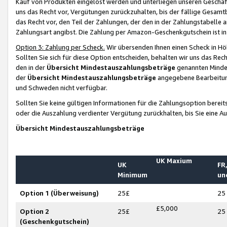
Kauf von Produkten eingelöst werden und unterliegen unseren Geschäf
uns das Recht vor, Vergütungen zurückzuhalten, bis der fällige Gesamt
das Recht vor, den Teil der Zahlungen, der den in der Zahlungstabelle 
Zahlungsart angibst. Die Zahlung per Amazon-Geschenkgutschein ist in
Option 3: Zahlung per Scheck.
Wir übersenden Ihnen einen Scheck in Höh
Sollten Sie sich für diese Option entscheiden, behalten wir uns das Rec
den in der
Übersicht Mindestauszahlungsbeträge
genannten Mindest
der
Übersicht Mindestauszahlungsbeträge
angegebene Bearbeitung
und Schweden nicht verfügbar.
Sollten Sie keine gültigen Informationen für die Zahlungsoption bereit
oder die Auszahlung verdienter Vergütung zurückhalten, bis Sie eine A
Übersicht Mindestauszahlungsbeträge
UK Maxium
UK
FR,
Minimum
un
Option 1 (Überweisung)
25£
25
£5,000
Option 2
25£
25
(Geschenkgutschein)