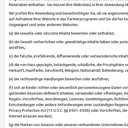
Materialien enthalten. Sie müssen Ihre Website(s) in Ihrer Anwendung ide
Wir prüfen Ihre Anwendung und benachrichtigen Sie, ob sie angenommen
auf Aufnahme Ihrer Website in das Partnerprogramm und Sie dürfen kei
Ungeeignet sind unter anderem Websites:
(a) die sexuelle oder obszöne Inhalte bewerben oder enthalten;
(b) die Gewalt verherrlichen oder gewalttätige Inhalte haben oder pot
anstiften,;
(c) die falsche, irreführende, diffamierende oder verleumderische Inha
(d) die von Hass geprägte, belästigende, schädliche, die Privatsphäre v
Herkunft, Hautfarbe, Geschlecht, Religion, Nationalität, Behinderung, 
(e) die rechtswidrige Handlungen bewerben oder ausführen;
(f) sich an Kinder richten oder wissentlich personenbezogene Daten vo
geltenden Gesetzen definiert) erheben, verwenden oder offenlegen, Vo
Regeln, Vorschriften, Anordnungen, Lizenzen, Genehmigungen, Richtlini
Entscheidungen oder andere Anforderungen einer zuständigen Regierung
Privacy Protection Act (15 U.S.C. §§ 6501-6506) oder Vorschriften, di
Internet erlassen wurden);
(g) die Marken von Amazon oder unseren verbundenen Unternehmen b