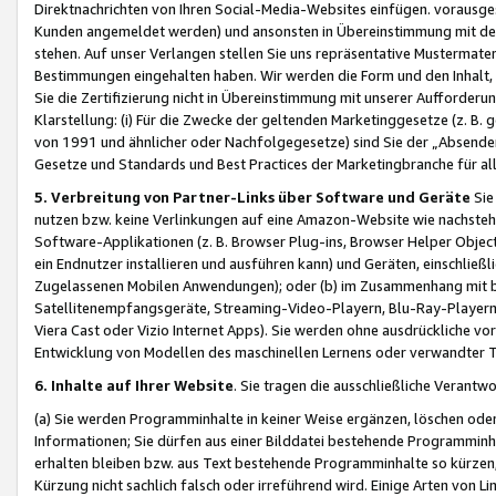
Direktnachrichten von Ihren Social-Media-Websites einfügen. vorausg
Kunden angemeldet werden) und ansonsten in Übereinstimmung mit der
stehen. Auf unser Verlangen stellen Sie uns repräsentative Mustermater
Bestimmungen eingehalten haben. Wir werden die Form und den Inhalt, di
Sie die Zertifizierung nicht in Übereinstimmung mit unserer Aufforderu
Klarstellung: (i) Für die Zwecke der geltenden Marketinggesetze (z. 
von 1991 und ähnlicher oder Nachfolgegesetze) sind Sie der „Absender“ j
Gesetze und Standards und Best Practices der Marketingbranche für 
5. Verbreitung von Partner-Links über Software und Geräte
Sie
nutzen bzw. keine Verlinkungen auf eine Amazon-Website wie nachsteh
Software-Applikationen (z. B. Browser Plug-ins, Browser Helper Objec
ein Endnutzer installieren und ausführen kann) und Geräten, einschlie
Zugelassenen Mobilen Anwendungen); oder (b) im Zusammenhang mit bzw.
Satellitenempfangsgeräte, Streaming-Video-Playern, Blu-Ray-Playern 
Viera Cast oder Vizio Internet Apps). Sie werden ohne ausdrückliche v
Entwicklung von Modellen des maschinellen Lernens oder verwandter 
6. Inhalte auf Ihrer Website
. Sie tragen die ausschließliche Verantwo
(a) Sie werden Programminhalte in keiner Weise ergänzen, löschen oder
Informationen; Sie dürfen aus einer Bilddatei bestehende Programminhal
erhalten bleiben bzw. aus Text bestehende Programminhalte so kürzen, 
Kürzung nicht sachlich falsch oder irreführend wird. Einige Arten von L