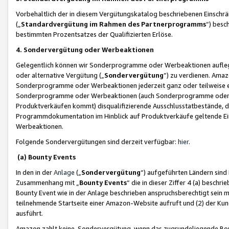
Vorbehaltlich der in diesem Vergütungskatalog beschriebenen Einschr
(„
Standardvergütung im Rahmen des Partnerprogramms
“) besc
bestimmten Prozentsatzes der Qualifizierten Erlöse.
4. Sondervergütung oder Werbeaktionen
Gelegentlich können wir Sonderprogramme oder Werbeaktionen auflegen,
oder alternative Vergütung („
Sondervergütung
”) zu verdienen. Amazo
Sonderprogramme oder Werbeaktionen jederzeit ganz oder teilweise einz
Sonderprogramme oder Werbeaktionen (auch Sonderprogramme oder We
Produktverkäufen kommt) disqualifizierende Ausschlusstatbestände, di
Programmdokumentation im Hinblick auf Produktverkäufe geltende E
Werbeaktionen.
Folgende Sondervergütungen sind derzeit verfügbar:
hier
.
(a) Bounty Events
In den in der
Anlage
(„
Sondervergütung
“) aufgeführten Ländern sind
Zusammenhang mit „
Bounty Events
“ die in dieser Ziffer 4 (a) besch
Bounty Event wie in der Anlage beschrieben anspruchsberechtigt sein mu
teilnehmende Startseite einer Amazon-Website aufruft und (2) der Kun
ausführt.
Amazon zahlt keine Sondervergütung, wenn das zugrundeliegende Boun