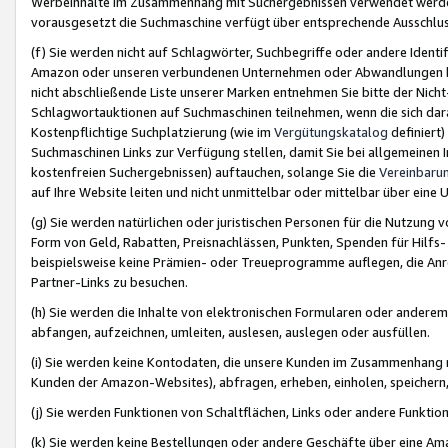
Werbeinhalte im Zusammenhang mit Suchergebnissen verwendet werden,
vorausgesetzt die Suchmaschine verfügt über entsprechende Ausschlu
(f) Sie werden nicht auf Schlagwörter, Suchbegriffe oder andere Ident
Amazon oder unseren verbundenen Unternehmen oder Abwandlungen bzw
nicht abschließende Liste unserer Marken entnehmen Sie bitte der Nich
Schlagwortauktionen auf Suchmaschinen teilnehmen, wenn die sich da
Kostenpflichtige Suchplatzierung (wie im
Vergütungskatalog
definiert
Suchmaschinen Links zur Verfügung stellen, damit Sie bei allgemeinen I
kostenfreien Suchergebnissen) auftauchen, solange Sie die
Vereinbaru
auf Ihre Website leiten und nicht unmittelbar oder mittelbar über eine
(g) Sie werden natürlichen oder juristischen Personen für die Nutzung 
Form von Geld, Rabatten, Preisnachlässen, Punkten, Spenden für Hilfs
beispielsweise keine Prämien- oder Treueprogramme auflegen, die Anrei
Partner-Links zu besuchen.
(h) Sie werden die Inhalte von elektronischen Formularen oder anderem M
abfangen, aufzeichnen, umleiten, auslesen, auslegen oder ausfüllen.
(i) Sie werden keine Kontodaten, die unsere Kunden im Zusammenhang 
Kunden der Amazon-Websites), abfragen, erheben, einholen, speichern,
(j) Sie werden Funktionen von Schaltflächen, Links oder andere Funkti
(k) Sie werden keine Bestellungen oder andere Geschäfte über eine Ama