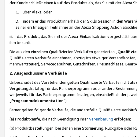
der Kunde schließt einen Kauf des Produkts ab, das Sie mit der Alexa 
C. über Alexa, oder
D. indem er das Produkt innerhalb der Skills Session in den Waren
seiner erstmaligen Teilnahme an der Alexa Shopping Action abschlie
iii. das Produkt, das Sie mit der Alexa-Einkaufsaktion vorgestellt ha
ihm bezahlt.
Die aus den einzelnen Qualifizierten Verkäufen generierten „
Qualifizi
Qualifizierten Verkäufe einnehmen, abzüglich etwaiger Versandkosten
Mehrwertsteuer), Servicegebühren, Gutschriften, Preisnachlässe, Bear
2. Ausgeschlossene Verkäufe
Unbeschadet des Vorstehenden gelten Qualifizierte Verkäufe nicht als
Vergütungskatalog für das Partnerprogramm oder andere Bestimmungen,
wir jeweils für das Partnerprogramm festlegen, einschließlich der jewe
„
Programmdokumentation
“).
Ferner gelten folgende Verkäufe, die andernfalls Qualifizierte Verkä
(a) Produktkäufe, die nach Beendigung Ihrer
Vereinbarung
erfolgen;
(b) Produktbestellungen, bei denen eine Stornierung, Rückgabe oder R