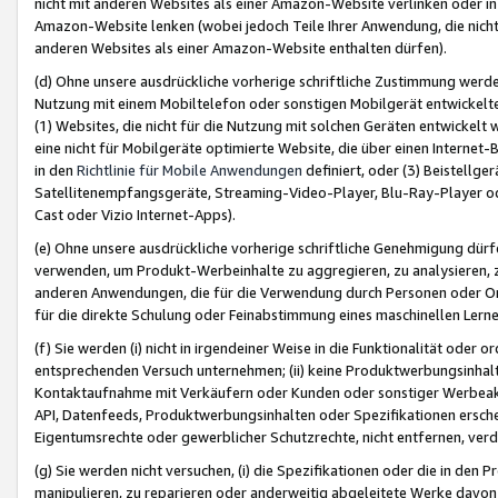
nicht mit anderen Websites als einer Amazon-Website verlinken oder i
Amazon-Website lenken (wobei jedoch Teile Ihrer Anwendung, die nich
anderen Websites als einer Amazon-Website enthalten dürfen).
(d) Ohne unsere ausdrückliche vorherige schriftliche Zustimmung werd
Nutzung mit einem Mobiltelefon oder sonstigen Mobilgerät entwickelt
(1) Websites, die nicht für die Nutzung mit solchen Geräten entwickelt
eine nicht für Mobilgeräte optimierte Website, die über einen Interne
in den
Richtlinie für Mobile Anwendungen
definiert, oder (3) Beistellge
Satellitenempfangsgeräte, Streaming-Video-Player, Blu-Ray-Player ode
Cast oder Vizio Internet-Apps).
(e) Ohne unsere ausdrückliche vorherige schriftliche Genehmigung dürfe
verwenden, um Produkt-Werbeinhalte zu aggregieren, zu analysieren, 
anderen Anwendungen, die für die Verwendung durch Personen oder Or
für die direkte Schulung oder Feinabstimmung eines maschinellen Lern
(f) Sie werden (i) nicht in irgendeiner Weise in die Funktionalität ode
entsprechenden Versuch unternehmen; (ii) keine Produktwerbungsinha
Kontaktaufnahme mit Verkäufern oder Kunden oder sonstiger Werbeaktiv
API, Datenfeeds, Produktwerbungsinhalten oder Spezifikationen erschei
Eigentumsrechte oder gewerblicher Schutzrechte, nicht entfernen, verd
(g) Sie werden nicht versuchen, (i) die Spezifikationen oder die in de
manipulieren, zu reparieren oder anderweitig abgeleitete Werke davon z