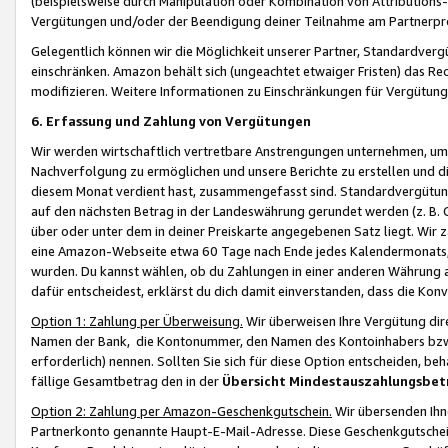
(beispielsweise durch Manipulation oder Kombination von Attributions-
Vergütungen und/oder der Beendigung deiner Teilnahme am Partnerp
Gelegentlich können wir die Möglichkeit unserer Partner, Standardv
einschränken. Amazon behält sich (ungeachtet etwaiger Fristen) das Re
modifizieren. Weitere Informationen zu Einschränkungen für Vergütung
6. Erfassung und Zahlung von Vergütungen
Wir werden wirtschaftlich vertretbare Anstrengungen unternehmen, um 
Nachverfolgung zu ermöglichen und unsere Berichte zu erstellen und di
diesem Monat verdient hast, zusammengefasst sind. Standardvergütung
auf den nächsten Betrag in der Landeswährung gerundet werden (z. B. C
über oder unter dem in deiner Preiskarte angegebenen Satz liegt. Wir
eine Amazon-Webseite etwa 60 Tage nach Ende jedes Kalendermonats, i
wurden. Du kannst wählen, ob du Zahlungen in einer anderen Währung
dafür entscheidest, erklärst du dich damit einverstanden, dass die K
Option 1: Zahlung per Überweisung.
Wir überweisen Ihre Vergütung dir
Namen der Bank, die Kontonummer, den Namen des Kontoinhabers bzw. a
erforderlich) nennen. Sollten Sie sich für diese Option entscheiden, be
fällige Gesamtbetrag den in der
Übersicht Mindestauszahlungsbet
Option 2: Zahlung per Amazon-Geschenkgutschein.
Wir übersenden Ihne
Partnerkonto genannte Haupt-E-Mail-Adresse. Diese Geschenkgutschei