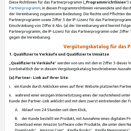
Diese Richtlinien für das Partnerprogramm („
Programmrichtlinien
“)
Partnerprogramm
; in diesen Programmrichtlinien verwendete und durch
der Vereinbarung zugewiesene Bedeutung. Die Rechte und Pflichten de
Partnerprogramm sowie Ziffer 3 der IP-Lizenz für das Partnerprogram
Einschränkung von Ziffer 6 Abs. (a) der Vereinbarung wird hiermit Fol
Partnerprogramm, die IP-Lizenz für das Partnerprogramm oder Ziffer 1
gegen die Vereinbarung.
Vergütungskatalog für das 
1. Qualifizierte Verkäufe und Qualifizierte Umsätze
„
Qualifizierte Verkäufe
“ werden von uns mit den in Ziffer 3 diese
(vorbehaltlich der in diesem Vergütungskatalog beschriebenen Ausnah
(a) Partner- Link auf Ihrer Site
:
i. ein Kunde durch Anklicken eines auf Ihrer Website platzierten Part
ii. während einer einzigen Internetsitzung eines der nachstehend unter (i)
Kunde den Partner-Link anklickt und mit dem zuerst eintretenden der f
A. Ablauf von 24 Stunden seit dem Klick,
B. der Kunde bestellt ein Produkt, mit Ausnahme eines digitalen P
Download einer Amazon Software oder Produkte, die unter dem N
Downloads“, „Amazon Coin“, „Kindle Books“, „Kindle Newspapers“, „