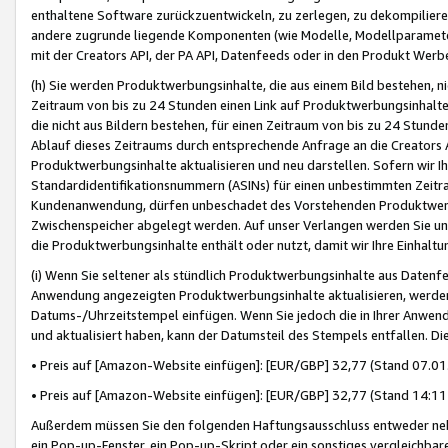
enthaltene Software zurückzuentwickeln, zu zerlegen, zu dekompilier
andere zugrunde liegende Komponenten (wie Modelle, Modellparameter
mit der Creators API, der PA API, Datenfeeds oder in den Produkt Werb
(h) Sie werden Produktwerbungsinhalte, die aus einem Bild bestehen, ni
Zeitraum von bis zu 24 Stunden einen Link auf Produktwerbungsinhalte
die nicht aus Bildern bestehen, für einen Zeitraum von bis zu 24 Stund
Ablauf dieses Zeitraums durch entsprechende Anfrage an die Creators 
Produktwerbungsinhalte aktualisieren und neu darstellen. Sofern wir Ih
Standardidentifikationsnummern (ASINs) für einen unbestimmten Zeitra
Kundenanwendung, dürfen unbeschadet des Vorstehenden Produktwerbu
Zwischenspeicher abgelegt werden. Auf unser Verlangen werden Sie un
die Produktwerbungsinhalte enthält oder nutzt, damit wir Ihre Einhalt
(i) Wenn Sie seltener als stündlich Produktwerbungsinhalte aus Datenfe
Anwendung angezeigten Produktwerbungsinhalte aktualisieren, werden 
Datums-/Uhrzeitstempel einfügen. Wenn Sie jedoch die in Ihrer Anwe
und aktualisiert haben, kann der Datumsteil des Stempels entfallen. Dies
• Preis auf [Amazon-Website einfügen]: [EUR/GBP] 32,77 (Stand 07.01.
• Preis auf [Amazon-Website einfügen]: [EUR/GBP] 32,77 (Stand 14:11 
Außerdem müssen Sie den folgenden Haftungsausschluss entweder neb
ein Pop-up-Fenster, ein Pop-up-Skript oder ein sonstiges vergleichba