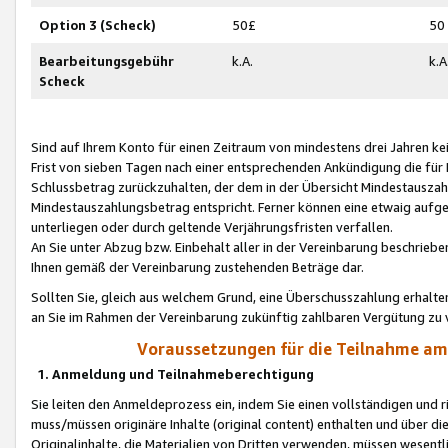
Option 3 (Scheck)
50£
50
Bearbeitungsgebühr
k.A.
k.A
Scheck
Sind auf Ihrem Konto für einen Zeitraum von mindestens drei Jahren kein
Frist von sieben Tagen nach einer entsprechenden Ankündigung die für
Schlussbetrag zurückzuhalten, der dem in der Übersicht Mindestausz
Mindestauszahlungsbetrag entspricht. Ferner können eine etwaig aufg
unterliegen oder durch geltende Verjährungsfristen verfallen.
An Sie unter Abzug bzw. Einbehalt aller in der Vereinbarung beschrieb
Ihnen gemäß der Vereinbarung zustehenden Beträge dar.
Sollten Sie, gleich aus welchem Grund, eine Überschusszahlung erhalte
an Sie im Rahmen der Vereinbarung zukünftig zahlbaren Vergütung zu 
Voraussetzungen für die Teilnahme a
1. Anmeldung und Teilnahmeberechtigung
Sie leiten den Anmeldeprozess ein, indem Sie einen vollständigen und 
muss/müssen originäre Inhalte (original content) enthalten und über d
Originalinhalte, die Materialien von Dritten verwenden, müssen wese