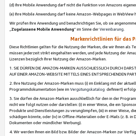
(d) Ihre Mobile Anwendung darf nicht die Funktion von Amazons eige
(e) Ihre Mobile Anwendung darf keine Amazon-Webpages in WebView 
Wir prüfen Ihre Anwendung und benachrichtigen Sie, ob sie angenomm
„
Zugelassene Mobile Anwendung
“ im Sinne der
Vereinbarung
.
Markenrichtlinien für das 
Diese Richtlinien gelten für die Nutzung der Marken, die wir Ihnen als 
müssen jederzeit strikt eingehalten werden, und jede Nutzung der Ama
Lizenzen bezüglich Ihrer Nutzung der Amazon-Marken.
1. SIE DÜRFEN DIE AMAZON-MARKEN AUSSCHLIESSLICH DURCH DARS
AUF EINER AMAZON-WEBSITE MITTELS EINES ENTSPRECHENDEN PART
2. Ihre Nutzung der Amazon-Marken muss (i) im Einklang mit der aktuells
Programmdokumentation (wie im
Vergütungskatalog
definiert) erfolg
3. Sie dürfen die Amazon-Marken ausschließlich für den in der Progr
nicht wie folgt nutzen oder darstellen: (i) in einer Weise, die ein Spo
Produkte und Dienstleistungen zu verunglimpfen, (iii) in einer Weise
schädigen könnte, oder (iv) in Offline-Materialien oder E-Mails (z. B.
Dokumenten oder mündlicher Werbung).
4. Wir werden Ihnen ein Bild bzw. Bilder der Amazon-Marken zur Verfüg