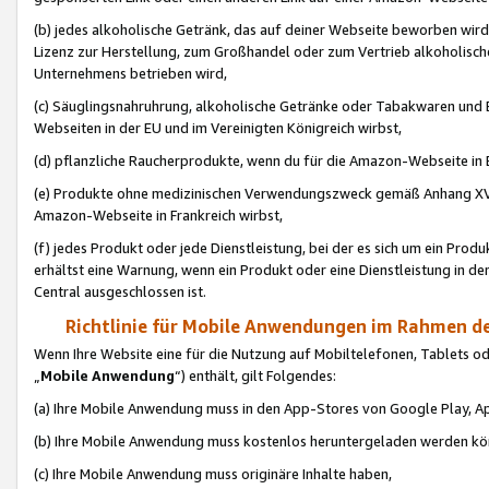
(b) jedes alkoholische Getränk, das auf deiner Webseite beworben wird
Lizenz zur Herstellung, zum Großhandel oder zum Vertrieb alkoholisch
Unternehmens betrieben wird,
(c) Säuglingsnahruhrung, alkoholische Getränke oder Tabakwaren und E
Webseiten in der EU und im Vereinigten Königreich wirbst,
(d) pflanzliche Raucherprodukte, wenn du für die Amazon-Webseite in B
(e) Produkte ohne medizinischen Verwendungszweck gemäß Anhang XVI 
Amazon-Webseite in Frankreich wirbst,
(f) jedes Produkt oder jede Dienstleistung, bei der es sich um ein Prod
erhältst eine Warnung, wenn ein Produkt oder eine Dienstleistung in de
Central ausgeschlossen ist.
Richtlinie für Mobile Anwendungen im Rahmen de
Wenn Ihre Website eine für die Nutzung auf Mobiltelefonen, Tablets 
„
Mobile Anwendung
“) enthält, gilt Folgendes:
(a) Ihre Mobile Anwendung muss in den App-Stores von Google Play, A
(b) Ihre Mobile Anwendung muss kostenlos heruntergeladen werden könn
(c) Ihre Mobile Anwendung muss originäre Inhalte haben,