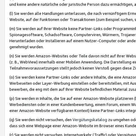
und keine andere natürliche oder juristische Person dazu ermächtigen, a
(l) Sie werden alle Handlungen unterlassen, die nach vernünftigem Erme
Website, auf der Funktionen oder Transaktionen (zum Beispiel suchen, s
(m) Sie werden auf Ihrer Website keine Partner-Links oder Programmin
Spionagesoftware, Schadsoftware, Computerviren, Würmern, Trojaner
Herunterladen oder Installieren auf einem Nutzer-Computer oder ande
genehmigt wurden.
(n) Sie werden Amazon-Websites oder Teile davon nicht auf Ihrer Websi
(z. B., WebView) innerhalb einer Mobilen Anwendung. Die Darstellung ein
Teilnahmevoraussetzungen stellt jedoch keinen Verstoß gegen diese Zif
(o) Sie werden keine Partner-Links oder andere Inhalte, die eine Am
Werbeseiten oder Layer-Werbung einstellen oder bereitstellen, mit Au
bewerben, die eng mit dem auf Ihrer Website befindlichen Material z
(p) Sie werden in Inhalte, die Sie auf einer Amazon-Website platzier
Werbediensten oder in einer Kundenbewertung, einem Forum, einem Wun
einer Amazon-Website verfügbaren Kontext) keine Partner-Links integr
(q) Sie werden nicht versuchen, den
Vergütungskatalog
zu umgehen oder
dass sich eine Webpage einer Amazon-Website im Browser eines Kunden 
(r) Sie werden nicht versuchen, Internetverkehr (Traffic) oder Vergü