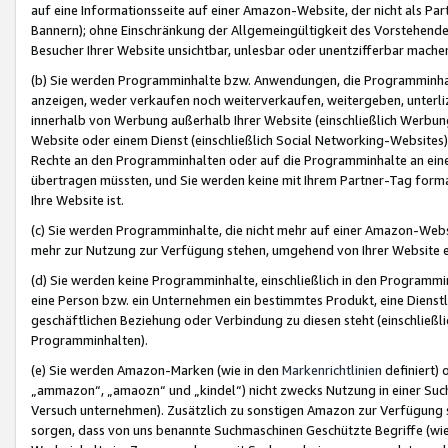
auf eine Informationsseite auf einer Amazon-Website, der nicht als Part
Bannern); ohne Einschränkung der Allgemeingültigkeit des Vorstehende
Besucher Ihrer Website unsichtbar, unlesbar oder unentzifferbar mache
(b) Sie werden Programminhalte bzw. Anwendungen, die Programminhalt
anzeigen, weder verkaufen noch weiterverkaufen, weitergeben, unterli
innerhalb von Werbung außerhalb Ihrer Website (einschließlich Werbun
Website oder einem Dienst (einschließlich Social Networking-Website
Rechte an den Programminhalten oder auf die Programminhalte an eine a
übertragen müssten, und Sie werden keine mit Ihrem Partner-Tag formati
Ihre Website ist.
(c) Sie werden Programminhalte, die nicht mehr auf einer Amazon-Websit
mehr zur Nutzung zur Verfügung stehen, umgehend von Ihrer Website e
(d) Sie werden keine Programminhalte, einschließlich in den Programmin
eine Person bzw. ein Unternehmen ein bestimmtes Produkt, eine Dienstle
geschäftlichen Beziehung oder Verbindung zu diesen steht (einschließli
Programminhalten).
(e) Sie werden Amazon-Marken (wie in den
Markenrichtlinien
definiert) 
„ammazon“, „amaozn“ und „kindel“) nicht zwecks Nutzung in einer Suc
Versuch unternehmen). Zusätzlich zu sonstigen Amazon zur Verfügung 
sorgen, dass von uns benannte Suchmaschinen Geschützte Begriffe (wie 