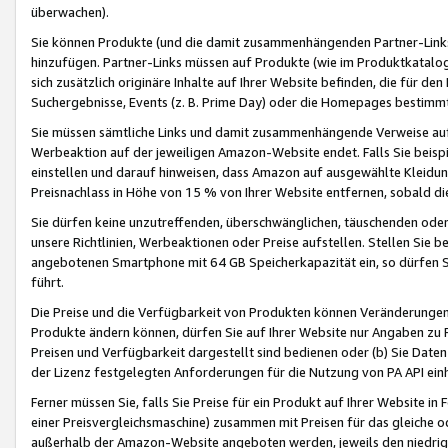
überwachen).
Sie können Produkte (und die damit zusammenhängenden Partner-Links)
hinzufügen. Partner-Links müssen auf Produkte (wie im Produktkatalog de
sich zusätzlich originäre Inhalte auf Ihrer Website befinden, die für 
Suchergebnisse, Events (z. B. Prime Day) oder die Homepages bestimmte
Sie müssen sämtliche Links und damit zusammenhängende Verweise auf z
Werbeaktion auf der jeweiligen Amazon-Website endet. Falls Sie beisp
einstellen und darauf hinweisen, dass Amazon auf ausgewählte Kleidun
Preisnachlass in Höhe von 15 % von Ihrer Website entfernen, sobald di
Sie dürfen keine unzutreffenden, überschwänglichen, täuschenden od
unsere Richtlinien, Werbeaktionen oder Preise aufstellen. Stellen Sie 
angebotenen Smartphone mit 64 GB Speicherkapazität ein, so dürfen S
führt.
Die Preise und die Verfügbarkeit von Produkten können Veränderungen 
Produkte ändern können, dürfen Sie auf Ihrer Website nur Angaben zu P
Preisen und Verfügbarkeit dargestellt sind bedienen oder (b) Sie Daten
der Lizenz festgelegten Anforderungen für die Nutzung von PA API einh
Ferner müssen Sie, falls Sie Preise für ein Produkt auf Ihrer Website in 
einer Preisvergleichsmaschine) zusammen mit Preisen für das gleiche o
außerhalb der Amazon-Website angeboten werden, jeweils den niedrigst