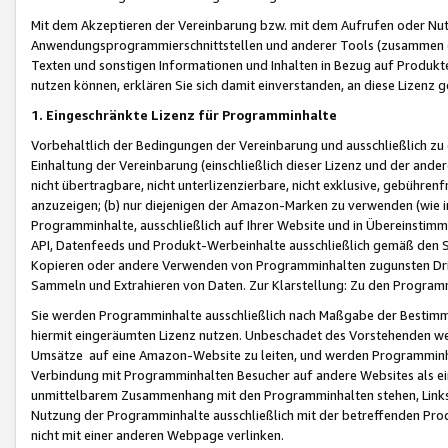
Mit dem Akzeptieren der Vereinbarung bzw. mit dem Aufrufen oder Nutz
Anwendungsprogrammierschnittstellen und anderer Tools (zusammen die
Texten und sonstigen Informationen und Inhalten in Bezug auf Produkte
nutzen können, erklären Sie sich damit einverstanden, an diese Lizenz 
1. Eingeschränkte Lizenz für Programminhalte
Vorbehaltlich der Bedingungen der Vereinbarung und ausschließlich z
Einhaltung der Vereinbarung (einschließlich dieser Lizenz und der ande
nicht übertragbare, nicht unterlizenzierbare, nicht exklusive, gebühren
anzuzeigen; (b) nur diejenigen der Amazon-Marken zu verwenden (wie in 
Programminhalte, ausschließlich auf Ihrer Website und in Übereinstimmu
API, Datenfeeds und Produkt-Werbeinhalte ausschließlich gemäß den Spe
Kopieren oder andere Verwenden von Programminhalten zugunsten Dri
Sammeln und Extrahieren von Daten. Zur Klarstellung: Zu den Program
Sie werden Programminhalte ausschließlich nach Maßgabe der Besti
hiermit eingeräumten Lizenz nutzen. Unbeschadet des Vorstehenden we
Umsätze auf eine Amazon-Website zu leiten, und werden Programminhal
Verbindung mit Programminhalten Besucher auf andere Websites als ein
unmittelbarem Zusammenhang mit den Programminhalten stehen, Links z
Nutzung der Programminhalte ausschließlich mit der betreffenden Pr
nicht mit einer anderen Webpage verlinken.