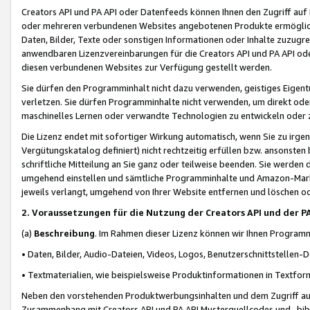
Creators API und PA API oder Datenfeeds können Ihnen den Zugriff auf D
oder mehreren verbundenen Websites angebotenen Produkte ermögliche
Daten, Bilder, Texte oder sonstigen Informationen oder Inhalte zuzugre
anwendbaren Lizenzvereinbarungen für die Creators API und PA API od
diesen verbundenen Websites zur Verfügung gestellt werden.
Sie dürfen den Programminhalt nicht dazu verwenden, geistiges Eigent
verletzen. Sie dürfen Programminhalte nicht verwenden, um direkt ode
maschinelles Lernen oder verwandte Technologien zu entwickeln oder zu
Die Lizenz endet mit sofortiger Wirkung automatisch, wenn Sie zu irg
Vergütungskatalog definiert) nicht rechtzeitig erfüllen bzw. ansonsten
schriftliche Mitteilung an Sie ganz oder teilweise beenden. Sie werden
umgehend einstellen und sämtliche Programminhalte und Amazon-Marke
jeweils verlangt, umgehend von Ihrer Website entfernen und löschen od
2. Voraussetzungen für die Nutzung der Creators API und der P
(a)
Beschreibung
. Im Rahmen dieser Lizenz können wir Ihnen Programmi
• Daten, Bilder, Audio-Dateien, Videos, Logos, Benutzerschnittstellen-
• Textmaterialien, wie beispielsweise Produktinformationen in Textfor
Neben den vorstehenden Produktwerbungsinhalten und dem Zugriff auf 
Zusammenhang mit Creators API und PA API Musterquellcodes und -bibli