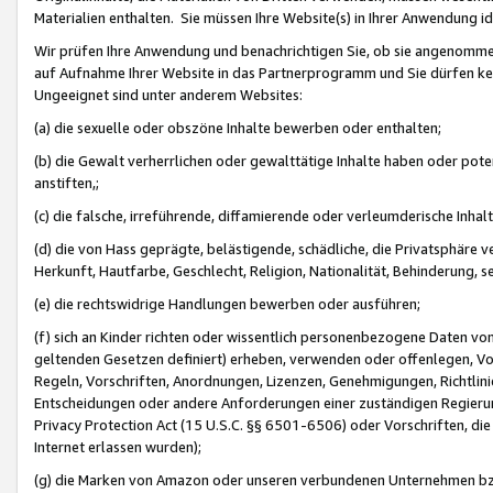
Materialien enthalten. Sie müssen Ihre Website(s) in Ihrer Anwendung ide
Wir prüfen Ihre Anwendung und benachrichtigen Sie, ob sie angenommen
auf Aufnahme Ihrer Website in das Partnerprogramm und Sie dürfen kei
Ungeeignet sind unter anderem Websites:
(a) die sexuelle oder obszöne Inhalte bewerben oder enthalten;
(b) die Gewalt verherrlichen oder gewalttätige Inhalte haben oder pot
anstiften,;
(c) die falsche, irreführende, diffamierende oder verleumderische Inha
(d) die von Hass geprägte, belästigende, schädliche, die Privatsphäre v
Herkunft, Hautfarbe, Geschlecht, Religion, Nationalität, Behinderung, 
(e) die rechtswidrige Handlungen bewerben oder ausführen;
(f) sich an Kinder richten oder wissentlich personenbezogene Daten vo
geltenden Gesetzen definiert) erheben, verwenden oder offenlegen, Vo
Regeln, Vorschriften, Anordnungen, Lizenzen, Genehmigungen, Richtlini
Entscheidungen oder andere Anforderungen einer zuständigen Regierung
Privacy Protection Act (15 U.S.C. §§ 6501-6506) oder Vorschriften, di
Internet erlassen wurden);
(g) die Marken von Amazon oder unseren verbundenen Unternehmen b