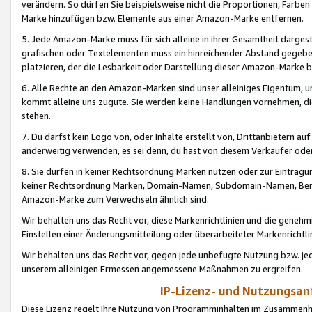
verändern. So dürfen Sie beispielsweise nicht die Proportionen, Farb
Marke hinzufügen bzw. Elemente aus einer Amazon-Marke entfernen.
5. Jede Amazon-Marke muss für sich alleine in ihrer Gesamtheit darge
grafischen oder Textelementen muss ein hinreichender Abstand gegebe
platzieren, der die Lesbarkeit oder Darstellung dieser Amazon-Marke b
6. Alle Rechte an den Amazon-Marken sind unser alleiniges Eigentum, 
kommt alleine uns zugute. Sie werden keine Handlungen vornehmen, 
stehen.
7. Du darfst kein Logo von, oder Inhalte erstellt von,
Drittanbietern au
anderweitig verwenden, es sei denn, du hast von diesem Verkäufer oder
8. Sie dürfen in keiner Rechtsordnung Marken nutzen oder zur Eintragu
keiner Rechtsordnung Marken, Domain-Namen, Subdomain-Namen, Benu
Amazon-Marke zum Verwechseln ähnlich sind.
Wir behalten uns das Recht vor, diese Markenrichtlinien und die gene
Einstellen einer Änderungsmitteilung oder überarbeiteter Markenricht
Wir behalten uns das Recht vor, gegen jede unbefugte Nutzung bzw. jede 
unserem alleinigen Ermessen angemessene Maßnahmen zu ergreifen.
IP-Lizenz- und Nutzungsan
Diese Lizenz regelt Ihre Nutzung von Programminhalten im Zusammen