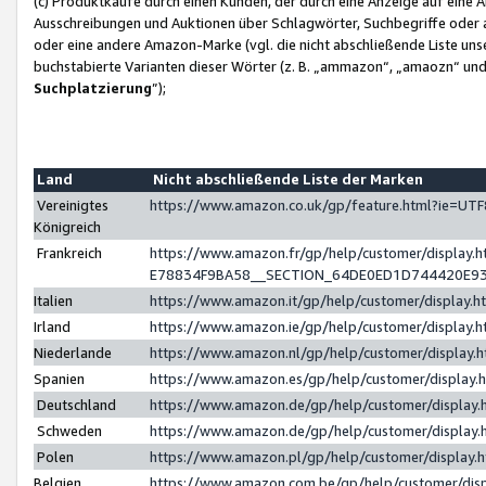
(c) Produktkäufe durch einen Kunden, der durch eine Anzeige auf eine 
Ausschreibungen und Auktionen über Schlagwörter, Suchbegriffe oder 
oder eine andere Amazon-Marke (vgl. die nicht abschließende Liste un
buchstabierte Varianten dieser Wörter (z. B. „ammazon“, „amaozn“ und „
Suchplatzierung
”);
Land
Nicht abschließende Liste der Marken
Vereinigtes
https://www.amazon.co.uk/gp/feature.html?ie=U
Königreich
Frankreich
https://www.amazon.fr/gp/help/customer/displa
E78834F9BA58__SECTION_64DE0ED1D744420E9
Italien
https://www.amazon.it/gp/help/customer/display
Irland
https://www.amazon.ie/gp/help/customer/displa
Niederlande
https://www.amazon.nl/gp/help/customer/display
Spanien
https://www.amazon.es/gp/help/customer/display
Deutschland
https://www.amazon.de/gp/help/customer/displa
Schweden
https://www.amazon.de/gp/help/customer/displa
Polen
https://www.amazon.pl/gp/help/customer/display
Belgien
https://www.amazon.com.be/gp/help/customer/d