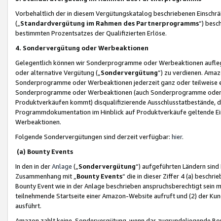
Vorbehaltlich der in diesem Vergütungskatalog beschriebenen Einschr
(„
Standardvergütung im Rahmen des Partnerprogramms
“) besc
bestimmten Prozentsatzes der Qualifizierten Erlöse.
4. Sondervergütung oder Werbeaktionen
Gelegentlich können wir Sonderprogramme oder Werbeaktionen auflegen,
oder alternative Vergütung („
Sondervergütung
”) zu verdienen. Amazo
Sonderprogramme oder Werbeaktionen jederzeit ganz oder teilweise einz
Sonderprogramme oder Werbeaktionen (auch Sonderprogramme oder We
Produktverkäufen kommt) disqualifizierende Ausschlusstatbestände, di
Programmdokumentation im Hinblick auf Produktverkäufe geltende E
Werbeaktionen.
Folgende Sondervergütungen sind derzeit verfügbar:
hier
.
(a) Bounty Events
In den in der
Anlage
(„
Sondervergütung
“) aufgeführten Ländern sind
Zusammenhang mit „
Bounty Events
“ die in dieser Ziffer 4 (a) besch
Bounty Event wie in der Anlage beschrieben anspruchsberechtigt sein mu
teilnehmende Startseite einer Amazon-Website aufruft und (2) der Kun
ausführt.
Amazon zahlt keine Sondervergütung, wenn das zugrundeliegende Boun