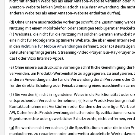
nicht mit anderen Websites als einer Amazon-Website verlinken oder i
Amazon-Website lenken (wobei jedoch Teile Ihrer Anwendung, die nich
anderen Websites als einer Amazon-Website enthalten dürfen).
(d) Ohne unsere ausdrückliche vorherige schriftliche Zustimmung werd
Nutzung mit einem Mobiltelefon oder sonstigen Mobilgerät entwickelt
(1) Websites, die nicht für die Nutzung mit solchen Geräten entwickelt
eine nicht für Mobilgeräte optimierte Website, die über einen Interne
in den
Richtlinie für Mobile Anwendungen
definiert, oder (3) Beistellge
Satellitenempfangsgeräte, Streaming-Video-Player, Blu-Ray-Player ode
Cast oder Vizio Internet-Apps).
(e) Ohne unsere ausdrückliche vorherige schriftliche Genehmigung dürfe
verwenden, um Produkt-Werbeinhalte zu aggregieren, zu analysieren, 
anderen Anwendungen, die für die Verwendung durch Personen oder Or
für die direkte Schulung oder Feinabstimmung eines maschinellen Lern
(f) Sie werden (i) nicht in irgendeiner Weise in die Funktionalität ode
entsprechenden Versuch unternehmen; (ii) keine Produktwerbungsinha
Kontaktaufnahme mit Verkäufern oder Kunden oder sonstiger Werbeaktiv
API, Datenfeeds, Produktwerbungsinhalten oder Spezifikationen erschei
Eigentumsrechte oder gewerblicher Schutzrechte, nicht entfernen, verd
(g) Sie werden nicht versuchen, (i) die Spezifikationen oder die in de
manipulieren, zu reparieren oder anderweitig abgeleitete Werke davon z