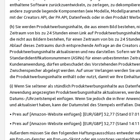
enthaltene Software zurückzuentwickeln, zu zerlegen, zu dekompilier
andere zugrunde liegende Komponenten (wie Modelle, Modellparameter
mit der Creators API, der PA API, Datenfeeds oder in den Produkt Werb
(h) Sie werden Produktwerbungsinhalte, die aus einem Bild bestehen, ni
Zeitraum von bis zu 24 Stunden einen Link auf Produktwerbungsinhalte
die nicht aus Bildern bestehen, für einen Zeitraum von bis zu 24 Stund
Ablauf dieses Zeitraums durch entsprechende Anfrage an die Creators 
Produktwerbungsinhalte aktualisieren und neu darstellen. Sofern wir Ih
Standardidentifikationsnummern (ASINs) für einen unbestimmten Zeitra
Kundenanwendung, dürfen unbeschadet des Vorstehenden Produktwerbu
Zwischenspeicher abgelegt werden. Auf unser Verlangen werden Sie un
die Produktwerbungsinhalte enthält oder nutzt, damit wir Ihre Einhalt
(i) Wenn Sie seltener als stündlich Produktwerbungsinhalte aus Datenfe
Anwendung angezeigten Produktwerbungsinhalte aktualisieren, werden 
Datums-/Uhrzeitstempel einfügen. Wenn Sie jedoch die in Ihrer Anwe
und aktualisiert haben, kann der Datumsteil des Stempels entfallen. Dies
• Preis auf [Amazon-Website einfügen]: [EUR/GBP] 32,77 (Stand 07.01.
• Preis auf [Amazon-Website einfügen]: [EUR/GBP] 32,77 (Stand 14:11 
Außerdem müssen Sie den folgenden Haftungsausschluss entweder neb
ein Pop-up-Fenster, ein Pop-up-Skript oder ein sonstiges vergleichba