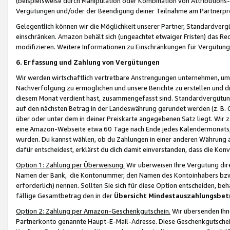
(beispielsweise durch Manipulation oder Kombination von Attributions-
Vergütungen und/oder der Beendigung deiner Teilnahme am Partnerp
Gelegentlich können wir die Möglichkeit unserer Partner, Standardv
einschränken. Amazon behält sich (ungeachtet etwaiger Fristen) das Re
modifizieren. Weitere Informationen zu Einschränkungen für Vergütung
6. Erfassung und Zahlung von Vergütungen
Wir werden wirtschaftlich vertretbare Anstrengungen unternehmen, um 
Nachverfolgung zu ermöglichen und unsere Berichte zu erstellen und di
diesem Monat verdient hast, zusammengefasst sind. Standardvergütung
auf den nächsten Betrag in der Landeswährung gerundet werden (z. B. C
über oder unter dem in deiner Preiskarte angegebenen Satz liegt. Wir
eine Amazon-Webseite etwa 60 Tage nach Ende jedes Kalendermonats, i
wurden. Du kannst wählen, ob du Zahlungen in einer anderen Währung
dafür entscheidest, erklärst du dich damit einverstanden, dass die K
Option 1: Zahlung per Überweisung.
Wir überweisen Ihre Vergütung dir
Namen der Bank, die Kontonummer, den Namen des Kontoinhabers bzw. a
erforderlich) nennen. Sollten Sie sich für diese Option entscheiden, be
fällige Gesamtbetrag den in der
Übersicht Mindestauszahlungsbet
Option 2: Zahlung per Amazon-Geschenkgutschein.
Wir übersenden Ihne
Partnerkonto genannte Haupt-E-Mail-Adresse. Diese Geschenkgutschei