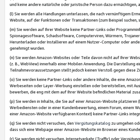
und keine andere natürliche oder juristische Person dazu ermächtigen, a
(l) Sie werden alle Handlungen unterlassen, die nach vernünftigem Erme
Website, auf der Funktionen oder Transaktionen (zum Beispiel suchen, s
(m) Sie werden auf Ihrer Website keine Partner-Links oder Programmin
Spionagesoftware, Schadsoftware, Computerviren, Würmern, Trojaner
Herunterladen oder Installieren auf einem Nutzer-Computer oder ande
genehmigt wurden.
(n) Sie werden Amazon-Websites oder Teile davon nicht auf Ihrer Websi
(z. B., WebView) innerhalb einer Mobilen Anwendung. Die Darstellung ein
Teilnahmevoraussetzungen stellt jedoch keinen Verstoß gegen diese Zif
(o) Sie werden keine Partner-Links oder andere Inhalte, die eine Am
Werbeseiten oder Layer-Werbung einstellen oder bereitstellen, mit Au
bewerben, die eng mit dem auf Ihrer Website befindlichen Material z
(p) Sie werden in Inhalte, die Sie auf einer Amazon-Website platzier
Werbediensten oder in einer Kundenbewertung, einem Forum, einem Wun
einer Amazon-Website verfügbaren Kontext) keine Partner-Links integr
(q) Sie werden nicht versuchen, den
Vergütungskatalog
zu umgehen oder
dass sich eine Webpage einer Amazon-Website im Browser eines Kunden 
(r) Sie werden nicht versuchen, Internetverkehr (Traffic) oder Vergü