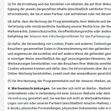
(c) für die Erstellung und das Einstellen von Inhalten, die auf Ihrer We
Eignung der jeweils dargestellten Inhalte (einschließlich sämtlicher 
Informationen, die Sie in einen Partner-Link aufnehmen oder mit diese
(d) dafür, dass die Nutzung der Programminhalte, Ihrer Website und des 
Verletzung oder missbräuchliche Ausübung unserer Rechte bzw. der Recht
Markenrechte, Datenschutzrechte, Veröffentlichungsrechte oder anderer
Einhaltung der
Amazon Anti-Fälschungsrichtlinien für das Partnerpro
(e) dafür, die Verwendung von Cookies, Pixeln und anderen Technologien
Besuchern gesammelten Daten in Übereinstimmung mit den geltenden Ge
und angemessen darzustellen und auf andere Weise die geltenden geset
in sonstiger Weise, einschließlich des ggf. anzuzeigenden Hinweises, d
Werbeanzeigen bereitstellen, von den Besuchern Ihrer Website unmitte
Cookies erkennen können und dafür, dass Sie Informationen über die v
Online-Werbung bereitstellen, soweit nach den anwendbaren gesetzlic
(f) für Ihre Nutzung, der Programminhalte und der Amazon-Marken, u
4. Werbeeinschränkungen.
Sie werden sich nicht an Werbe-, Market
Unternehmen oder in Verbindung mit einer Amazon-Website oder dem Pa
Vereinbarung
gestattet sind. Sie werden sich nicht an Werbeaktivitäten
Logos von uns oder unseren Partnern (einschließlich Amazon-Marken), 
E-Books, physischen Postsendungen, physischen Dokumenten oder in 