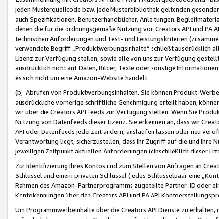
jeden Musterquellcode bzw. jede Musterbibliothek geltenden gesonder
auch Spezifikationen, Benutzerhandbücher, Anleitungen, Begleitmaterial
denen die für die ordnungsgemäße Nutzung von Creators API und PA A
technischen Anforderungen und Test- und Leistungskriterien (zusammen
verwendete Begriff „Produktwerbungsinhalte“ schließt ausdrücklich al
Lizenz zur Verfügung stellen, sowie alle von uns zur Verfügung gestel
ausdrücklich nicht auf Daten, Bilder, Texte oder sonstige Informatione
es sich nicht um eine Amazon-Website handelt.
(b) Abrufen von Produktwerbungsinhalten. Sie können Produkt-Werbein
ausdrückliche vorherige schriftliche Genehmigung erteilt haben, könn
wir über die Creators API Feeds zur Verfügung stellen. Wenn Sie Produk
Nutzung von Datenfeeds dieser Lizenz. Sie erkennen an, dass wir Creat
API oder Datenfeeds jederzeit ändern, auslaufen lassen oder neu veröffe
Verantwortung liegt, sicherzustellen, dass Ihr Zugriff auf die und Ihr
jeweiligen Zeitpunkt aktuellen Anforderungen (einschließlich dieser Liz
Zur Identifizierung Ihres Kontos und zum Stellen von Anfragen an Crea
Schlüssel und einem privaten Schlüssel (jedes Schlüsselpaar eine „Kon
Rahmen des Amazon-Partnerprogramms zugeteilte Partner-ID oder ein
Kontokennungen über den Creators API und PA API Kontoerstellungspro
Um Programmwerbeinhalte über die Creators API Dienste zu erhalten, m