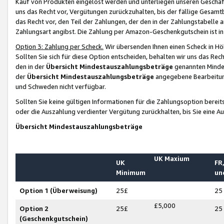
Kauf von Produkten eingelöst werden und unterliegen unseren Geschäf
uns das Recht vor, Vergütungen zurückzuhalten, bis der fällige Gesamt
das Recht vor, den Teil der Zahlungen, der den in der Zahlungstabelle 
Zahlungsart angibst. Die Zahlung per Amazon-Geschenkgutschein ist in
Option 3: Zahlung per Scheck.
Wir übersenden Ihnen einen Scheck in Höh
Sollten Sie sich für diese Option entscheiden, behalten wir uns das Rec
den in der
Übersicht Mindestauszahlungsbeträge
genannten Mindest
der
Übersicht Mindestauszahlungsbeträge
angegebene Bearbeitung
und Schweden nicht verfügbar.
Sollten Sie keine gültigen Informationen für die Zahlungsoption bereit
oder die Auszahlung verdienter Vergütung zurückhalten, bis Sie eine A
Übersicht Mindestauszahlungsbeträge
UK Maxium
UK
FR,
Minimum
un
Option 1 (Überweisung)
25£
25
£5,000
Option 2
25£
25
(Geschenkgutschein)