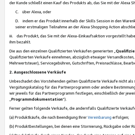
der Kunde schließt einen Kauf des Produkts ab, das Sie mit der Alexa 
C. über Alexa, oder
D. indem er das Produkt innerhalb der Skills Session in den Waren
seiner erstmaligen Teilnahme an der Alexa Shopping Action abschlie
iii. das Produkt, das Sie mit der Alexa-Einkaufsaktion vorgestellt ha
ihm bezahlt.
Die aus den einzelnen Qualifizierten Verkäufen generierten „
Qualifizi
Qualifizierten Verkäufe einnehmen, abzüglich etwaiger Versandkosten
Mehrwertsteuer), Servicegebühren, Gutschriften, Preisnachlässe, Bear
2. Ausgeschlossene Verkäufe
Unbeschadet des Vorstehenden gelten Qualifizierte Verkäufe nicht als
Vergütungskatalog für das Partnerprogramm oder andere Bestimmungen,
wir jeweils für das Partnerprogramm festlegen, einschließlich der jewe
„
Programmdokumentation
“).
Ferner gelten folgende Verkäufe, die andernfalls Qualifizierte Verkä
(a) Produktkäufe, die nach Beendigung Ihrer
Vereinbarung
erfolgen;
(b) Produktbestellungen, bei denen eine Stornierung, Rückgabe oder R