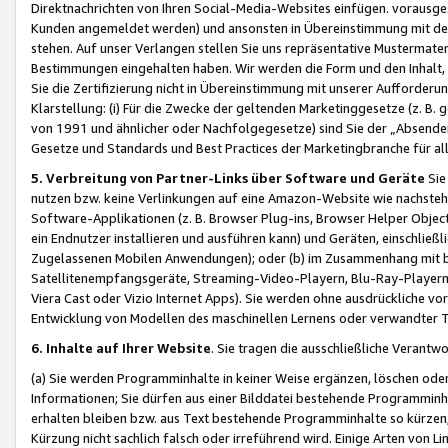
Direktnachrichten von Ihren Social-Media-Websites einfügen. vorausg
Kunden angemeldet werden) und ansonsten in Übereinstimmung mit der
stehen. Auf unser Verlangen stellen Sie uns repräsentative Mustermater
Bestimmungen eingehalten haben. Wir werden die Form und den Inhalt, di
Sie die Zertifizierung nicht in Übereinstimmung mit unserer Aufforderu
Klarstellung: (i) Für die Zwecke der geltenden Marketinggesetze (z. 
von 1991 und ähnlicher oder Nachfolgegesetze) sind Sie der „Absender“ j
Gesetze und Standards und Best Practices der Marketingbranche für 
5. Verbreitung von Partner-Links über Software und Geräte
Sie
nutzen bzw. keine Verlinkungen auf eine Amazon-Website wie nachsteh
Software-Applikationen (z. B. Browser Plug-ins, Browser Helper Objec
ein Endnutzer installieren und ausführen kann) und Geräten, einschlie
Zugelassenen Mobilen Anwendungen); oder (b) im Zusammenhang mit bzw.
Satellitenempfangsgeräte, Streaming-Video-Playern, Blu-Ray-Playern 
Viera Cast oder Vizio Internet Apps). Sie werden ohne ausdrückliche v
Entwicklung von Modellen des maschinellen Lernens oder verwandter 
6. Inhalte auf Ihrer Website
. Sie tragen die ausschließliche Verantwo
(a) Sie werden Programminhalte in keiner Weise ergänzen, löschen oder
Informationen; Sie dürfen aus einer Bilddatei bestehende Programminhal
erhalten bleiben bzw. aus Text bestehende Programminhalte so kürzen, 
Kürzung nicht sachlich falsch oder irreführend wird. Einige Arten von L