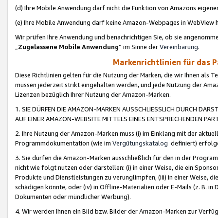
(d) Ihre Mobile Anwendung darf nicht die Funktion von Amazons eige
(e) Ihre Mobile Anwendung darf keine Amazon-Webpages in WebView 
Wir prüfen Ihre Anwendung und benachrichtigen Sie, ob sie angenomm
„
Zugelassene Mobile Anwendung
“ im Sinne der
Vereinbarung
.
Markenrichtlinien für das 
Diese Richtlinien gelten für die Nutzung der Marken, die wir Ihnen als 
müssen jederzeit strikt eingehalten werden, und jede Nutzung der Ama
Lizenzen bezüglich Ihrer Nutzung der Amazon-Marken.
1. SIE DÜRFEN DIE AMAZON-MARKEN AUSSCHLIESSLICH DURCH DARS
AUF EINER AMAZON-WEBSITE MITTELS EINES ENTSPRECHENDEN PART
2. Ihre Nutzung der Amazon-Marken muss (i) im Einklang mit der aktuells
Programmdokumentation (wie im
Vergütungskatalog
definiert) erfolg
3. Sie dürfen die Amazon-Marken ausschließlich für den in der Progr
nicht wie folgt nutzen oder darstellen: (i) in einer Weise, die ein Spo
Produkte und Dienstleistungen zu verunglimpfen, (iii) in einer Weise
schädigen könnte, oder (iv) in Offline-Materialien oder E-Mails (z. B.
Dokumenten oder mündlicher Werbung).
4. Wir werden Ihnen ein Bild bzw. Bilder der Amazon-Marken zur Verfüg