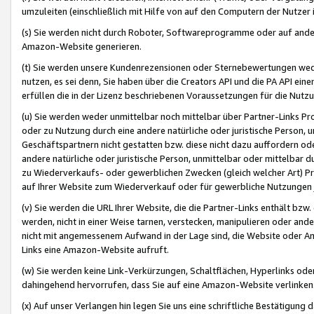
umzuleiten (einschließlich mit Hilfe von auf den Computern der Nutzer i
(s) Sie werden nicht durch Roboter, Softwareprogramme oder auf andere
Amazon-Website generieren.
(t) Sie werden unsere Kundenrezensionen oder Sternebewertungen wed
nutzen, es sei denn, Sie haben über die Creators API und die PA API e
erfüllen die in der Lizenz beschriebenen Voraussetzungen für die Nutzu
(u) Sie werden weder unmittelbar noch mittelbar über Partner-Links P
oder zu Nutzung durch eine andere natürliche oder juristische Person,
Geschäftspartnern nicht gestatten bzw. diese nicht dazu auffordern od
andere natürliche oder juristische Person, unmittelbar oder mittelbar
zu Wiederverkaufs- oder gewerblichen Zwecken (gleich welcher Art) 
auf Ihrer Website zum Wiederverkauf oder für gewerbliche Nutzungen 
(v) Sie werden die URL Ihrer Website, die die Partner-Links enthält b
werden, nicht in einer Weise tarnen, verstecken, manipulieren oder and
nicht mit angemessenem Aufwand in der Lage sind, die Website oder A
Links eine Amazon-Website aufruft.
(w) Sie werden keine Link-Verkürzungen, Schaltflächen, Hyperlinks ode
dahingehend hervorrufen, dass Sie auf eine Amazon-Website verlinken
(x) Auf unser Verlangen hin legen Sie uns eine schriftliche Bestätigung