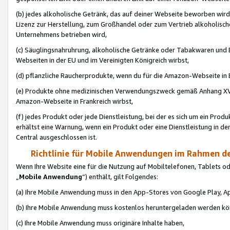
(b) jedes alkoholische Getränk, das auf deiner Webseite beworben wird
Lizenz zur Herstellung, zum Großhandel oder zum Vertrieb alkoholisch
Unternehmens betrieben wird,
(c) Säuglingsnahruhrung, alkoholische Getränke oder Tabakwaren und E
Webseiten in der EU und im Vereinigten Königreich wirbst,
(d) pflanzliche Raucherprodukte, wenn du für die Amazon-Webseite in B
(e) Produkte ohne medizinischen Verwendungszweck gemäß Anhang XVI 
Amazon-Webseite in Frankreich wirbst,
(f) jedes Produkt oder jede Dienstleistung, bei der es sich um ein Prod
erhältst eine Warnung, wenn ein Produkt oder eine Dienstleistung in de
Central ausgeschlossen ist.
Richtlinie für Mobile Anwendungen im Rahmen de
Wenn Ihre Website eine für die Nutzung auf Mobiltelefonen, Tablets 
„
Mobile Anwendung
“) enthält, gilt Folgendes:
(a) Ihre Mobile Anwendung muss in den App-Stores von Google Play, A
(b) Ihre Mobile Anwendung muss kostenlos heruntergeladen werden könn
(c) Ihre Mobile Anwendung muss originäre Inhalte haben,