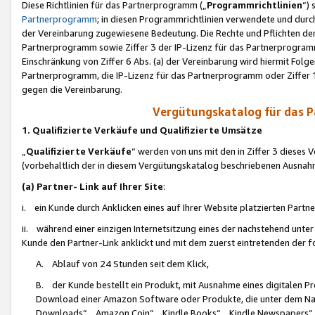
Diese Richtlinien für das Partnerprogramm („
Programmrichtlinien
“)
Partnerprogramm
; in diesen Programmrichtlinien verwendete und durch
der Vereinbarung zugewiesene Bedeutung. Die Rechte und Pflichten de
Partnerprogramm sowie Ziffer 3 der IP-Lizenz für das Partnerprogram
Einschränkung von Ziffer 6 Abs. (a) der Vereinbarung wird hiermit Fol
Partnerprogramm, die IP-Lizenz für das Partnerprogramm oder Ziffer 1
gegen die Vereinbarung.
Vergütungskatalog für das 
1. Qualifizierte Verkäufe und Qualifizierte Umsätze
„
Qualifizierte Verkäufe
“ werden von uns mit den in Ziffer 3 diese
(vorbehaltlich der in diesem Vergütungskatalog beschriebenen Ausnah
(a) Partner- Link auf Ihrer Site
:
i. ein Kunde durch Anklicken eines auf Ihrer Website platzierten Part
ii. während einer einzigen Internetsitzung eines der nachstehend unter (i)
Kunde den Partner-Link anklickt und mit dem zuerst eintretenden der f
A. Ablauf von 24 Stunden seit dem Klick,
B. der Kunde bestellt ein Produkt, mit Ausnahme eines digitalen P
Download einer Amazon Software oder Produkte, die unter dem N
Downloads“, „Amazon Coin“, „Kindle Books“, „Kindle Newspapers“, „