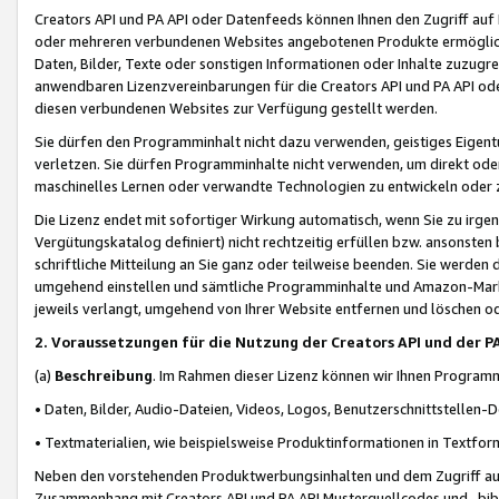
Creators API und PA API oder Datenfeeds können Ihnen den Zugriff auf D
oder mehreren verbundenen Websites angebotenen Produkte ermögliche
Daten, Bilder, Texte oder sonstigen Informationen oder Inhalte zuzugre
anwendbaren Lizenzvereinbarungen für die Creators API und PA API od
diesen verbundenen Websites zur Verfügung gestellt werden.
Sie dürfen den Programminhalt nicht dazu verwenden, geistiges Eigent
verletzen. Sie dürfen Programminhalte nicht verwenden, um direkt ode
maschinelles Lernen oder verwandte Technologien zu entwickeln oder zu
Die Lizenz endet mit sofortiger Wirkung automatisch, wenn Sie zu irg
Vergütungskatalog definiert) nicht rechtzeitig erfüllen bzw. ansonsten
schriftliche Mitteilung an Sie ganz oder teilweise beenden. Sie werden
umgehend einstellen und sämtliche Programminhalte und Amazon-Marke
jeweils verlangt, umgehend von Ihrer Website entfernen und löschen od
2. Voraussetzungen für die Nutzung der Creators API und der P
(a)
Beschreibung
. Im Rahmen dieser Lizenz können wir Ihnen Programmi
• Daten, Bilder, Audio-Dateien, Videos, Logos, Benutzerschnittstellen-
• Textmaterialien, wie beispielsweise Produktinformationen in Textfor
Neben den vorstehenden Produktwerbungsinhalten und dem Zugriff auf 
Zusammenhang mit Creators API und PA API Musterquellcodes und -bibli