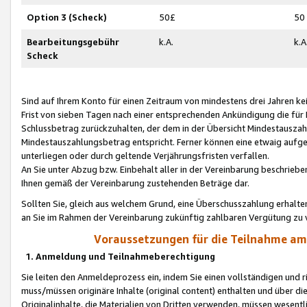
Option 3 (Scheck)
50£
50
Bearbeitungsgebühr
k.A.
k.A
Scheck
Sind auf Ihrem Konto für einen Zeitraum von mindestens drei Jahren kein
Frist von sieben Tagen nach einer entsprechenden Ankündigung die für
Schlussbetrag zurückzuhalten, der dem in der Übersicht Mindestausz
Mindestauszahlungsbetrag entspricht. Ferner können eine etwaig aufg
unterliegen oder durch geltende Verjährungsfristen verfallen.
An Sie unter Abzug bzw. Einbehalt aller in der Vereinbarung beschrieb
Ihnen gemäß der Vereinbarung zustehenden Beträge dar.
Sollten Sie, gleich aus welchem Grund, eine Überschusszahlung erhalte
an Sie im Rahmen der Vereinbarung zukünftig zahlbaren Vergütung zu 
Voraussetzungen für die Teilnahme a
1. Anmeldung und Teilnahmeberechtigung
Sie leiten den Anmeldeprozess ein, indem Sie einen vollständigen und 
muss/müssen originäre Inhalte (original content) enthalten und über d
Originalinhalte, die Materialien von Dritten verwenden, müssen wese