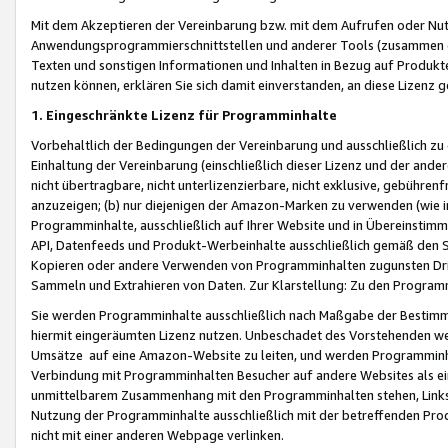
Mit dem Akzeptieren der Vereinbarung bzw. mit dem Aufrufen oder Nutz
Anwendungsprogrammierschnittstellen und anderer Tools (zusammen die
Texten und sonstigen Informationen und Inhalten in Bezug auf Produkte
nutzen können, erklären Sie sich damit einverstanden, an diese Lizenz 
1. Eingeschränkte Lizenz für Programminhalte
Vorbehaltlich der Bedingungen der Vereinbarung und ausschließlich z
Einhaltung der Vereinbarung (einschließlich dieser Lizenz und der ande
nicht übertragbare, nicht unterlizenzierbare, nicht exklusive, gebühren
anzuzeigen; (b) nur diejenigen der Amazon-Marken zu verwenden (wie in 
Programminhalte, ausschließlich auf Ihrer Website und in Übereinstimmu
API, Datenfeeds und Produkt-Werbeinhalte ausschließlich gemäß den Spe
Kopieren oder andere Verwenden von Programminhalten zugunsten Dri
Sammeln und Extrahieren von Daten. Zur Klarstellung: Zu den Program
Sie werden Programminhalte ausschließlich nach Maßgabe der Besti
hiermit eingeräumten Lizenz nutzen. Unbeschadet des Vorstehenden we
Umsätze auf eine Amazon-Website zu leiten, und werden Programminhal
Verbindung mit Programminhalten Besucher auf andere Websites als ein
unmittelbarem Zusammenhang mit den Programminhalten stehen, Links z
Nutzung der Programminhalte ausschließlich mit der betreffenden Pr
nicht mit einer anderen Webpage verlinken.