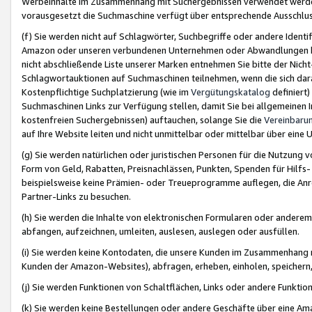
Werbeinhalte im Zusammenhang mit Suchergebnissen verwendet werden,
vorausgesetzt die Suchmaschine verfügt über entsprechende Ausschlu
(f) Sie werden nicht auf Schlagwörter, Suchbegriffe oder andere Ident
Amazon oder unseren verbundenen Unternehmen oder Abwandlungen bzw
nicht abschließende Liste unserer Marken entnehmen Sie bitte der Nich
Schlagwortauktionen auf Suchmaschinen teilnehmen, wenn die sich da
Kostenpflichtige Suchplatzierung (wie im
Vergütungskatalog
definiert
Suchmaschinen Links zur Verfügung stellen, damit Sie bei allgemeinen I
kostenfreien Suchergebnissen) auftauchen, solange Sie die
Vereinbaru
auf Ihre Website leiten und nicht unmittelbar oder mittelbar über eine
(g) Sie werden natürlichen oder juristischen Personen für die Nutzung 
Form von Geld, Rabatten, Preisnachlässen, Punkten, Spenden für Hilfs
beispielsweise keine Prämien- oder Treueprogramme auflegen, die Anrei
Partner-Links zu besuchen.
(h) Sie werden die Inhalte von elektronischen Formularen oder anderem M
abfangen, aufzeichnen, umleiten, auslesen, auslegen oder ausfüllen.
(i) Sie werden keine Kontodaten, die unsere Kunden im Zusammenhang 
Kunden der Amazon-Websites), abfragen, erheben, einholen, speichern,
(j) Sie werden Funktionen von Schaltflächen, Links oder andere Funkti
(k) Sie werden keine Bestellungen oder andere Geschäfte über eine Ama