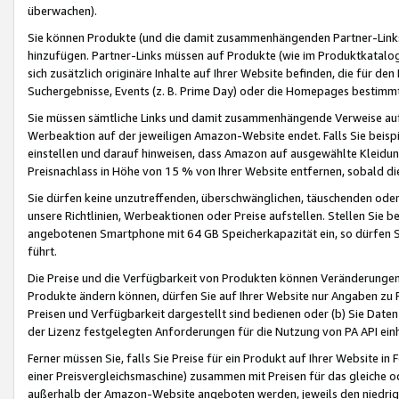
überwachen).
Sie können Produkte (und die damit zusammenhängenden Partner-Links)
hinzufügen. Partner-Links müssen auf Produkte (wie im Produktkatalog de
sich zusätzlich originäre Inhalte auf Ihrer Website befinden, die für 
Suchergebnisse, Events (z. B. Prime Day) oder die Homepages bestimmte
Sie müssen sämtliche Links und damit zusammenhängende Verweise auf z
Werbeaktion auf der jeweiligen Amazon-Website endet. Falls Sie beisp
einstellen und darauf hinweisen, dass Amazon auf ausgewählte Kleidun
Preisnachlass in Höhe von 15 % von Ihrer Website entfernen, sobald di
Sie dürfen keine unzutreffenden, überschwänglichen, täuschenden od
unsere Richtlinien, Werbeaktionen oder Preise aufstellen. Stellen Sie 
angebotenen Smartphone mit 64 GB Speicherkapazität ein, so dürfen S
führt.
Die Preise und die Verfügbarkeit von Produkten können Veränderungen 
Produkte ändern können, dürfen Sie auf Ihrer Website nur Angaben zu P
Preisen und Verfügbarkeit dargestellt sind bedienen oder (b) Sie Daten
der Lizenz festgelegten Anforderungen für die Nutzung von PA API einh
Ferner müssen Sie, falls Sie Preise für ein Produkt auf Ihrer Website in 
einer Preisvergleichsmaschine) zusammen mit Preisen für das gleiche o
außerhalb der Amazon-Website angeboten werden, jeweils den niedrigst