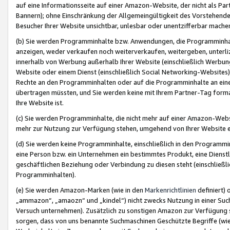
auf eine Informationsseite auf einer Amazon-Website, der nicht als Part
Bannern); ohne Einschränkung der Allgemeingültigkeit des Vorstehende
Besucher Ihrer Website unsichtbar, unlesbar oder unentzifferbar mache
(b) Sie werden Programminhalte bzw. Anwendungen, die Programminhalt
anzeigen, weder verkaufen noch weiterverkaufen, weitergeben, unterli
innerhalb von Werbung außerhalb Ihrer Website (einschließlich Werbun
Website oder einem Dienst (einschließlich Social Networking-Website
Rechte an den Programminhalten oder auf die Programminhalte an eine a
übertragen müssten, und Sie werden keine mit Ihrem Partner-Tag formati
Ihre Website ist.
(c) Sie werden Programminhalte, die nicht mehr auf einer Amazon-Websit
mehr zur Nutzung zur Verfügung stehen, umgehend von Ihrer Website e
(d) Sie werden keine Programminhalte, einschließlich in den Programmin
eine Person bzw. ein Unternehmen ein bestimmtes Produkt, eine Dienstle
geschäftlichen Beziehung oder Verbindung zu diesen steht (einschließli
Programminhalten).
(e) Sie werden Amazon-Marken (wie in den
Markenrichtlinien
definiert) 
„ammazon“, „amaozn“ und „kindel“) nicht zwecks Nutzung in einer Suc
Versuch unternehmen). Zusätzlich zu sonstigen Amazon zur Verfügung 
sorgen, dass von uns benannte Suchmaschinen Geschützte Begriffe (wie 