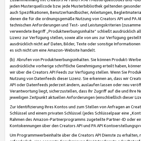
jeden Musterquellcode bzw. jede Musterbibliothek geltenden gesonder
auch Spezifikationen, Benutzerhandbücher, Anleitungen, Begleitmaterial
denen die für die ordnungsgemäße Nutzung von Creators API und PA A
technischen Anforderungen und Test- und Leistungskriterien (zusammen
verwendete Begriff „Produktwerbungsinhalte“ schließt ausdrücklich al
Lizenz zur Verfügung stellen, sowie alle von uns zur Verfügung gestel
ausdrücklich nicht auf Daten, Bilder, Texte oder sonstige Informatione
es sich nicht um eine Amazon-Website handelt.
(b) Abrufen von Produktwerbungsinhalten. Sie können Produkt-Werbein
ausdrückliche vorherige schriftliche Genehmigung erteilt haben, könn
wir über die Creators API Feeds zur Verfügung stellen. Wenn Sie Produk
Nutzung von Datenfeeds dieser Lizenz. Sie erkennen an, dass wir Creat
API oder Datenfeeds jederzeit ändern, auslaufen lassen oder neu veröffe
Verantwortung liegt, sicherzustellen, dass Ihr Zugriff auf die und Ihr
jeweiligen Zeitpunkt aktuellen Anforderungen (einschließlich dieser Liz
Zur Identifizierung Ihres Kontos und zum Stellen von Anfragen an Crea
Schlüssel und einem privaten Schlüssel (jedes Schlüsselpaar eine „Kon
Rahmen des Amazon-Partnerprogramms zugeteilte Partner-ID oder ein
Kontokennungen über den Creators API und PA API Kontoerstellungspro
Um Programmwerbeinhalte über die Creators API Dienste zu erhalten, m