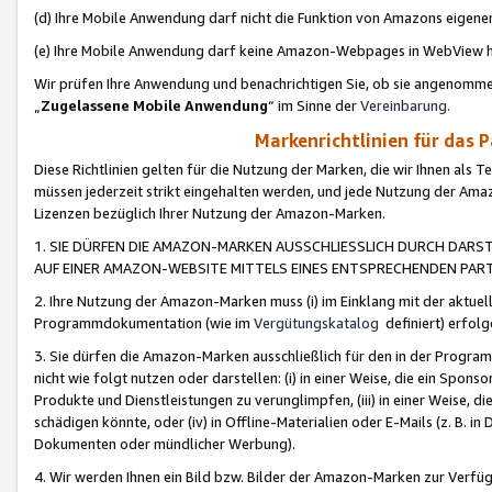
(d) Ihre Mobile Anwendung darf nicht die Funktion von Amazons eige
(e) Ihre Mobile Anwendung darf keine Amazon-Webpages in WebView 
Wir prüfen Ihre Anwendung und benachrichtigen Sie, ob sie angenomm
„
Zugelassene Mobile Anwendung
“ im Sinne der
Vereinbarung
.
Markenrichtlinien für das 
Diese Richtlinien gelten für die Nutzung der Marken, die wir Ihnen als 
müssen jederzeit strikt eingehalten werden, und jede Nutzung der Ama
Lizenzen bezüglich Ihrer Nutzung der Amazon-Marken.
1. SIE DÜRFEN DIE AMAZON-MARKEN AUSSCHLIESSLICH DURCH DARS
AUF EINER AMAZON-WEBSITE MITTELS EINES ENTSPRECHENDEN PART
2. Ihre Nutzung der Amazon-Marken muss (i) im Einklang mit der aktuells
Programmdokumentation (wie im
Vergütungskatalog
definiert) erfolg
3. Sie dürfen die Amazon-Marken ausschließlich für den in der Progr
nicht wie folgt nutzen oder darstellen: (i) in einer Weise, die ein Spo
Produkte und Dienstleistungen zu verunglimpfen, (iii) in einer Weise
schädigen könnte, oder (iv) in Offline-Materialien oder E-Mails (z. B.
Dokumenten oder mündlicher Werbung).
4. Wir werden Ihnen ein Bild bzw. Bilder der Amazon-Marken zur Verfüg