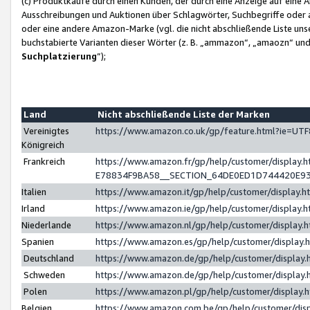
(c) Produktkäufe durch einen Kunden, der durch eine Anzeige auf eine 
Ausschreibungen und Auktionen über Schlagwörter, Suchbegriffe oder 
oder eine andere Amazon-Marke (vgl. die nicht abschließende Liste un
buchstabierte Varianten dieser Wörter (z. B. „ammazon“, „amaozn“ und „
Suchplatzierung
”);
Land
Nicht abschließende Liste der Marken
Vereinigtes
https://www.amazon.co.uk/gp/feature.html?ie=U
Königreich
Frankreich
https://www.amazon.fr/gp/help/customer/displa
E78834F9BA58__SECTION_64DE0ED1D744420E9
Italien
https://www.amazon.it/gp/help/customer/display
Irland
https://www.amazon.ie/gp/help/customer/displa
Niederlande
https://www.amazon.nl/gp/help/customer/display
Spanien
https://www.amazon.es/gp/help/customer/display
Deutschland
https://www.amazon.de/gp/help/customer/displa
Schweden
https://www.amazon.de/gp/help/customer/displa
Polen
https://www.amazon.pl/gp/help/customer/display
Belgien
https://www.amazon.com.be/gp/help/customer/d