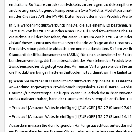
enthaltene Software zurückzuentwickeln, zu zerlegen, zu dekompilier
andere zugrunde liegende Komponenten (wie Modelle, Modellparameter
mit der Creators API, der PA API, Datenfeeds oder in den Produkt Werb
(h) Sie werden Produktwerbungsinhalte, die aus einem Bild bestehen, ni
Zeitraum von bis zu 24 Stunden einen Link auf Produktwerbungsinhalte
die nicht aus Bildern bestehen, für einen Zeitraum von bis zu 24 Stund
Ablauf dieses Zeitraums durch entsprechende Anfrage an die Creators 
Produktwerbungsinhalte aktualisieren und neu darstellen. Sofern wir Ih
Standardidentifikationsnummern (ASINs) für einen unbestimmten Zeitra
Kundenanwendung, dürfen unbeschadet des Vorstehenden Produktwerbu
Zwischenspeicher abgelegt werden. Auf unser Verlangen werden Sie un
die Produktwerbungsinhalte enthält oder nutzt, damit wir Ihre Einhalt
(i) Wenn Sie seltener als stündlich Produktwerbungsinhalte aus Datenfe
Anwendung angezeigten Produktwerbungsinhalte aktualisieren, werden 
Datums-/Uhrzeitstempel einfügen. Wenn Sie jedoch die in Ihrer Anwe
und aktualisiert haben, kann der Datumsteil des Stempels entfallen. Dies
• Preis auf [Amazon-Website einfügen]: [EUR/GBP] 32,77 (Stand 07.01.
• Preis auf [Amazon-Website einfügen]: [EUR/GBP] 32,77 (Stand 14:11 
Außerdem müssen Sie den folgenden Haftungsausschluss entweder neb
ein Pop-up-Fenster, ein Pop-up-Skript oder ein sonstiges vergleichba