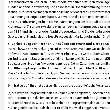
Direktnachrichten von Ihren Social-Media-Websites einfügen. vorausg
Kunden angemeldet werden) und ansonsten in Übereinstimmung mit der
stehen. Auf unser Verlangen stellen Sie uns repräsentative Mustermater
Bestimmungen eingehalten haben. Wir werden die Form und den Inhalt, di
Sie die Zertifizierung nicht in Übereinstimmung mit unserer Aufforderu
Klarstellung: (i) Für die Zwecke der geltenden Marketinggesetze (z. 
von 1991 und ähnlicher oder Nachfolgegesetze) sind Sie der „Absender“ j
Gesetze und Standards und Best Practices der Marketingbranche für 
5. Verbreitung von Partner-Links über Software und Geräte
Sie
nutzen bzw. keine Verlinkungen auf eine Amazon-Website wie nachsteh
Software-Applikationen (z. B. Browser Plug-ins, Browser Helper Objec
ein Endnutzer installieren und ausführen kann) und Geräten, einschlie
Zugelassenen Mobilen Anwendungen); oder (b) im Zusammenhang mit bzw.
Satellitenempfangsgeräte, Streaming-Video-Playern, Blu-Ray-Playern 
Viera Cast oder Vizio Internet Apps). Sie werden ohne ausdrückliche v
Entwicklung von Modellen des maschinellen Lernens oder verwandter 
6. Inhalte auf Ihrer Website
. Sie tragen die ausschließliche Verantwo
(a) Sie werden Programminhalte in keiner Weise ergänzen, löschen oder
Informationen; Sie dürfen aus einer Bilddatei bestehende Programminhal
erhalten bleiben bzw. aus Text bestehende Programminhalte so kürzen, 
Kürzung nicht sachlich falsch oder irreführend wird. Einige Arten von L