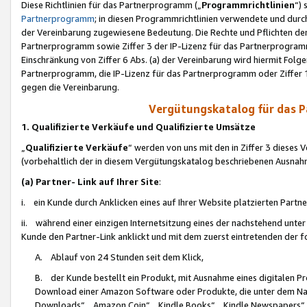
Diese Richtlinien für das Partnerprogramm („
Programmrichtlinien
“)
Partnerprogramm
; in diesen Programmrichtlinien verwendete und durch
der Vereinbarung zugewiesene Bedeutung. Die Rechte und Pflichten de
Partnerprogramm sowie Ziffer 3 der IP-Lizenz für das Partnerprogram
Einschränkung von Ziffer 6 Abs. (a) der Vereinbarung wird hiermit Fol
Partnerprogramm, die IP-Lizenz für das Partnerprogramm oder Ziffer 1
gegen die Vereinbarung.
Vergütungskatalog für das 
1. Qualifizierte Verkäufe und Qualifizierte Umsätze
„
Qualifizierte Verkäufe
“ werden von uns mit den in Ziffer 3 diese
(vorbehaltlich der in diesem Vergütungskatalog beschriebenen Ausnah
(a) Partner- Link auf Ihrer Site
:
i. ein Kunde durch Anklicken eines auf Ihrer Website platzierten Part
ii. während einer einzigen Internetsitzung eines der nachstehend unter (i)
Kunde den Partner-Link anklickt und mit dem zuerst eintretenden der f
A. Ablauf von 24 Stunden seit dem Klick,
B. der Kunde bestellt ein Produkt, mit Ausnahme eines digitalen P
Download einer Amazon Software oder Produkte, die unter dem N
Downloads“, „Amazon Coin“, „Kindle Books“, „Kindle Newspapers“, „