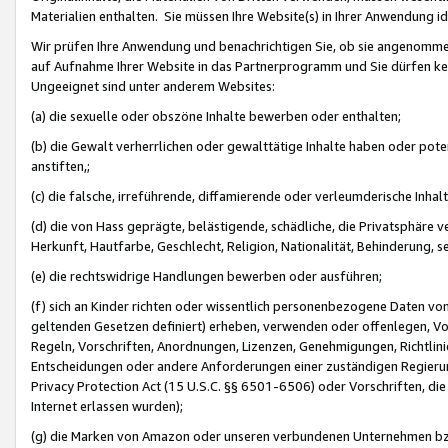
Materialien enthalten. Sie müssen Ihre Website(s) in Ihrer Anwendung ide
Wir prüfen Ihre Anwendung und benachrichtigen Sie, ob sie angenommen
auf Aufnahme Ihrer Website in das Partnerprogramm und Sie dürfen kei
Ungeeignet sind unter anderem Websites:
(a) die sexuelle oder obszöne Inhalte bewerben oder enthalten;
(b) die Gewalt verherrlichen oder gewalttätige Inhalte haben oder pot
anstiften,;
(c) die falsche, irreführende, diffamierende oder verleumderische Inha
(d) die von Hass geprägte, belästigende, schädliche, die Privatsphäre v
Herkunft, Hautfarbe, Geschlecht, Religion, Nationalität, Behinderung, 
(e) die rechtswidrige Handlungen bewerben oder ausführen;
(f) sich an Kinder richten oder wissentlich personenbezogene Daten vo
geltenden Gesetzen definiert) erheben, verwenden oder offenlegen, Vo
Regeln, Vorschriften, Anordnungen, Lizenzen, Genehmigungen, Richtlini
Entscheidungen oder andere Anforderungen einer zuständigen Regierung
Privacy Protection Act (15 U.S.C. §§ 6501-6506) oder Vorschriften, di
Internet erlassen wurden);
(g) die Marken von Amazon oder unseren verbundenen Unternehmen b