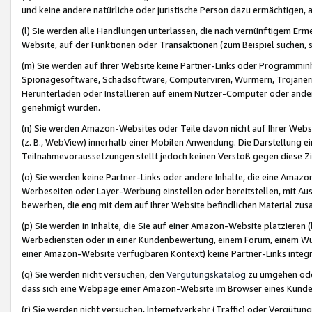
und keine andere natürliche oder juristische Person dazu ermächtigen, a
(l) Sie werden alle Handlungen unterlassen, die nach vernünftigem Erme
Website, auf der Funktionen oder Transaktionen (zum Beispiel suchen, s
(m) Sie werden auf Ihrer Website keine Partner-Links oder Programmin
Spionagesoftware, Schadsoftware, Computerviren, Würmern, Trojaner
Herunterladen oder Installieren auf einem Nutzer-Computer oder ande
genehmigt wurden.
(n) Sie werden Amazon-Websites oder Teile davon nicht auf Ihrer Websi
(z. B., WebView) innerhalb einer Mobilen Anwendung. Die Darstellung ein
Teilnahmevoraussetzungen stellt jedoch keinen Verstoß gegen diese Zif
(o) Sie werden keine Partner-Links oder andere Inhalte, die eine Am
Werbeseiten oder Layer-Werbung einstellen oder bereitstellen, mit Au
bewerben, die eng mit dem auf Ihrer Website befindlichen Material z
(p) Sie werden in Inhalte, die Sie auf einer Amazon-Website platzier
Werbediensten oder in einer Kundenbewertung, einem Forum, einem Wun
einer Amazon-Website verfügbaren Kontext) keine Partner-Links integr
(q) Sie werden nicht versuchen, den
Vergütungskatalog
zu umgehen oder
dass sich eine Webpage einer Amazon-Website im Browser eines Kunden 
(r) Sie werden nicht versuchen, Internetverkehr (Traffic) oder Vergü