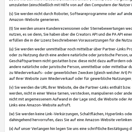
umzuleiten (einschließlich mit Hilfe von auf den Computern der Nutzer i
(s) Sie werden nicht durch Roboter, Softwareprogramme oder auf andere
Amazon-Website generieren.
(t) Sie werden unsere Kundenrezensionen oder Sternebewertungen wed
nutzen, es sei denn, Sie haben über die Creators API und die PA API e
erfüllen die in der Lizenz beschriebenen Voraussetzungen für die Nutzu
(u) Sie werden weder unmittelbar noch mittelbar über Partner-Links P
oder zu Nutzung durch eine andere natürliche oder juristische Person,
Geschäftspartnern nicht gestatten bzw. diese nicht dazu auffordern od
andere natürliche oder juristische Person, unmittelbar oder mittelbar
zu Wiederverkaufs- oder gewerblichen Zwecken (gleich welcher Art) 
auf Ihrer Website zum Wiederverkauf oder für gewerbliche Nutzungen 
(v) Sie werden die URL Ihrer Website, die die Partner-Links enthält b
werden, nicht in einer Weise tarnen, verstecken, manipulieren oder and
nicht mit angemessenem Aufwand in der Lage sind, die Website oder A
Links eine Amazon-Website aufruft.
(w) Sie werden keine Link-Verkürzungen, Schaltflächen, Hyperlinks ode
dahingehend hervorrufen, dass Sie auf eine Amazon-Website verlinken
(x) Auf unser Verlangen hin legen Sie uns eine schriftliche Bestätigung