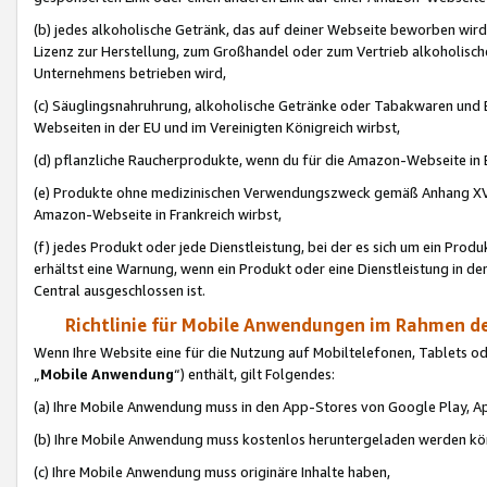
(b) jedes alkoholische Getränk, das auf deiner Webseite beworben wird
Lizenz zur Herstellung, zum Großhandel oder zum Vertrieb alkoholisch
Unternehmens betrieben wird,
(c) Säuglingsnahruhrung, alkoholische Getränke oder Tabakwaren und E
Webseiten in der EU und im Vereinigten Königreich wirbst,
(d) pflanzliche Raucherprodukte, wenn du für die Amazon-Webseite in B
(e) Produkte ohne medizinischen Verwendungszweck gemäß Anhang XVI 
Amazon-Webseite in Frankreich wirbst,
(f) jedes Produkt oder jede Dienstleistung, bei der es sich um ein Prod
erhältst eine Warnung, wenn ein Produkt oder eine Dienstleistung in de
Central ausgeschlossen ist.
Richtlinie für Mobile Anwendungen im Rahmen de
Wenn Ihre Website eine für die Nutzung auf Mobiltelefonen, Tablets 
„
Mobile Anwendung
“) enthält, gilt Folgendes:
(a) Ihre Mobile Anwendung muss in den App-Stores von Google Play, A
(b) Ihre Mobile Anwendung muss kostenlos heruntergeladen werden könn
(c) Ihre Mobile Anwendung muss originäre Inhalte haben,