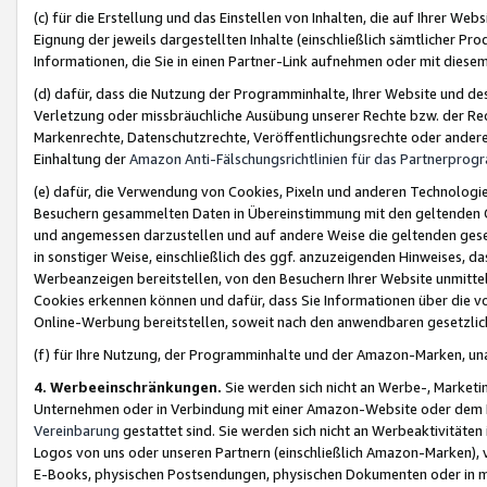
(c) für die Erstellung und das Einstellen von Inhalten, die auf Ihrer We
Eignung der jeweils dargestellten Inhalte (einschließlich sämtlicher 
Informationen, die Sie in einen Partner-Link aufnehmen oder mit diese
(d) dafür, dass die Nutzung der Programminhalte, Ihrer Website und des 
Verletzung oder missbräuchliche Ausübung unserer Rechte bzw. der Recht
Markenrechte, Datenschutzrechte, Veröffentlichungsrechte oder anderer
Einhaltung der
Amazon Anti-Fälschungsrichtlinien für das Partnerpro
(e) dafür, die Verwendung von Cookies, Pixeln und anderen Technologien
Besuchern gesammelten Daten in Übereinstimmung mit den geltenden Ge
und angemessen darzustellen und auf andere Weise die geltenden geset
in sonstiger Weise, einschließlich des ggf. anzuzeigenden Hinweises, d
Werbeanzeigen bereitstellen, von den Besuchern Ihrer Website unmitte
Cookies erkennen können und dafür, dass Sie Informationen über die v
Online-Werbung bereitstellen, soweit nach den anwendbaren gesetzlic
(f) für Ihre Nutzung, der Programminhalte und der Amazon-Marken, u
4. Werbeeinschränkungen.
Sie werden sich nicht an Werbe-, Market
Unternehmen oder in Verbindung mit einer Amazon-Website oder dem Pa
Vereinbarung
gestattet sind. Sie werden sich nicht an Werbeaktivitäten
Logos von uns oder unseren Partnern (einschließlich Amazon-Marken), 
E-Books, physischen Postsendungen, physischen Dokumenten oder in 