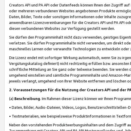
Creators API und PA API oder Datenfeeds können Ihnen den Zugriff auf D
oder mehreren verbundenen Websites angebotenen Produkte ermögliche
Daten, Bilder, Texte oder sonstigen Informationen oder Inhalte zuzugre
anwendbaren Lizenzvereinbarungen für die Creators API und PA API od
diesen verbundenen Websites zur Verfügung gestellt werden.
Sie dürfen den Programminhalt nicht dazu verwenden, geistiges Eigent
verletzen. Sie dürfen Programminhalte nicht verwenden, um direkt ode
maschinelles Lernen oder verwandte Technologien zu entwickeln oder zu
Die Lizenz endet mit sofortiger Wirkung automatisch, wenn Sie zu irg
Vergütungskatalog definiert) nicht rechtzeitig erfüllen bzw. ansonsten
schriftliche Mitteilung an Sie ganz oder teilweise beenden. Sie werden
umgehend einstellen und sämtliche Programminhalte und Amazon-Marke
jeweils verlangt, umgehend von Ihrer Website entfernen und löschen od
2. Voraussetzungen für die Nutzung der Creators API und der P
(a)
Beschreibung
. Im Rahmen dieser Lizenz können wir Ihnen Programmi
• Daten, Bilder, Audio-Dateien, Videos, Logos, Benutzerschnittstellen-
• Textmaterialien, wie beispielsweise Produktinformationen in Textfor
Neben den vorstehenden Produktwerbungsinhalten und dem Zugriff auf 
Zusammenhang mit Creators API und PA API Musterquellcodes und -bibli