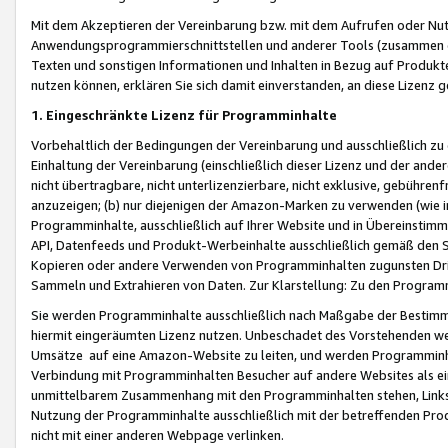
Mit dem Akzeptieren der Vereinbarung bzw. mit dem Aufrufen oder Nutz
Anwendungsprogrammierschnittstellen und anderer Tools (zusammen die
Texten und sonstigen Informationen und Inhalten in Bezug auf Produkte
nutzen können, erklären Sie sich damit einverstanden, an diese Lizenz 
1. Eingeschränkte Lizenz für Programminhalte
Vorbehaltlich der Bedingungen der Vereinbarung und ausschließlich z
Einhaltung der Vereinbarung (einschließlich dieser Lizenz und der ande
nicht übertragbare, nicht unterlizenzierbare, nicht exklusive, gebühren
anzuzeigen; (b) nur diejenigen der Amazon-Marken zu verwenden (wie in 
Programminhalte, ausschließlich auf Ihrer Website und in Übereinstimmu
API, Datenfeeds und Produkt-Werbeinhalte ausschließlich gemäß den Spe
Kopieren oder andere Verwenden von Programminhalten zugunsten Dri
Sammeln und Extrahieren von Daten. Zur Klarstellung: Zu den Program
Sie werden Programminhalte ausschließlich nach Maßgabe der Besti
hiermit eingeräumten Lizenz nutzen. Unbeschadet des Vorstehenden we
Umsätze auf eine Amazon-Website zu leiten, und werden Programminhal
Verbindung mit Programminhalten Besucher auf andere Websites als ein
unmittelbarem Zusammenhang mit den Programminhalten stehen, Links z
Nutzung der Programminhalte ausschließlich mit der betreffenden Pr
nicht mit einer anderen Webpage verlinken.