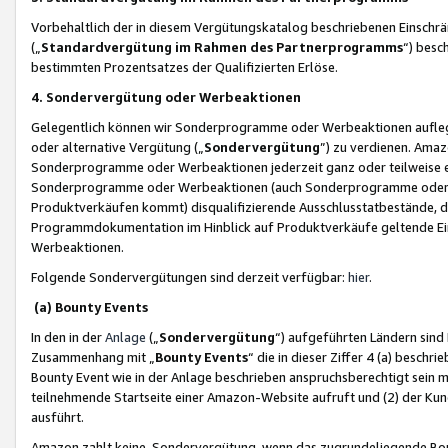
Vorbehaltlich der in diesem Vergütungskatalog beschriebenen Einschr
(„
Standardvergütung im Rahmen des Partnerprogramms
“) besc
bestimmten Prozentsatzes der Qualifizierten Erlöse.
4. Sondervergütung oder Werbeaktionen
Gelegentlich können wir Sonderprogramme oder Werbeaktionen auflegen,
oder alternative Vergütung („
Sondervergütung
”) zu verdienen. Amazo
Sonderprogramme oder Werbeaktionen jederzeit ganz oder teilweise einz
Sonderprogramme oder Werbeaktionen (auch Sonderprogramme oder We
Produktverkäufen kommt) disqualifizierende Ausschlusstatbestände, di
Programmdokumentation im Hinblick auf Produktverkäufe geltende E
Werbeaktionen.
Folgende Sondervergütungen sind derzeit verfügbar:
hier
.
(a) Bounty Events
In den in der
Anlage
(„
Sondervergütung
“) aufgeführten Ländern sind
Zusammenhang mit „
Bounty Events
“ die in dieser Ziffer 4 (a) besch
Bounty Event wie in der Anlage beschrieben anspruchsberechtigt sein mu
teilnehmende Startseite einer Amazon-Website aufruft und (2) der Kun
ausführt.
Amazon zahlt keine Sondervergütung, wenn das zugrundeliegende Boun