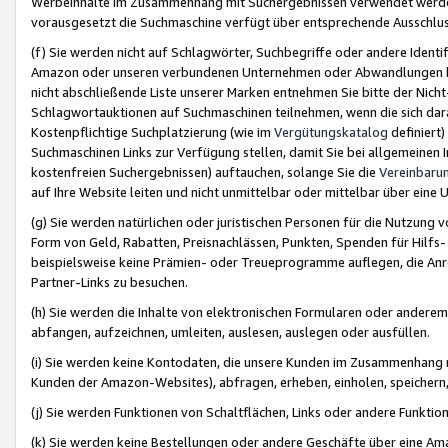
Werbeinhalte im Zusammenhang mit Suchergebnissen verwendet werden,
vorausgesetzt die Suchmaschine verfügt über entsprechende Ausschlu
(f) Sie werden nicht auf Schlagwörter, Suchbegriffe oder andere Ident
Amazon oder unseren verbundenen Unternehmen oder Abwandlungen bzw
nicht abschließende Liste unserer Marken entnehmen Sie bitte der Nich
Schlagwortauktionen auf Suchmaschinen teilnehmen, wenn die sich da
Kostenpflichtige Suchplatzierung (wie im
Vergütungskatalog
definiert
Suchmaschinen Links zur Verfügung stellen, damit Sie bei allgemeinen I
kostenfreien Suchergebnissen) auftauchen, solange Sie die
Vereinbaru
auf Ihre Website leiten und nicht unmittelbar oder mittelbar über eine
(g) Sie werden natürlichen oder juristischen Personen für die Nutzung 
Form von Geld, Rabatten, Preisnachlässen, Punkten, Spenden für Hilfs
beispielsweise keine Prämien- oder Treueprogramme auflegen, die Anrei
Partner-Links zu besuchen.
(h) Sie werden die Inhalte von elektronischen Formularen oder anderem M
abfangen, aufzeichnen, umleiten, auslesen, auslegen oder ausfüllen.
(i) Sie werden keine Kontodaten, die unsere Kunden im Zusammenhang 
Kunden der Amazon-Websites), abfragen, erheben, einholen, speichern,
(j) Sie werden Funktionen von Schaltflächen, Links oder andere Funkti
(k) Sie werden keine Bestellungen oder andere Geschäfte über eine Ama