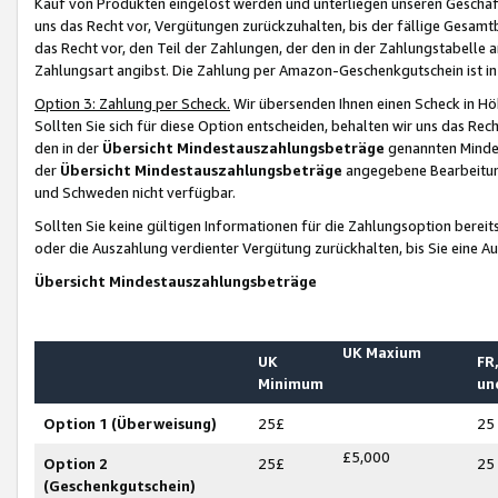
Kauf von Produkten eingelöst werden und unterliegen unseren Geschäf
uns das Recht vor, Vergütungen zurückzuhalten, bis der fällige Gesamt
das Recht vor, den Teil der Zahlungen, der den in der Zahlungstabelle 
Zahlungsart angibst. Die Zahlung per Amazon-Geschenkgutschein ist in
Option 3: Zahlung per Scheck.
Wir übersenden Ihnen einen Scheck in Höh
Sollten Sie sich für diese Option entscheiden, behalten wir uns das Rec
den in der
Übersicht Mindestauszahlungsbeträge
genannten Mindest
der
Übersicht Mindestauszahlungsbeträge
angegebene Bearbeitung
und Schweden nicht verfügbar.
Sollten Sie keine gültigen Informationen für die Zahlungsoption bereit
oder die Auszahlung verdienter Vergütung zurückhalten, bis Sie eine A
Übersicht Mindestauszahlungsbeträge
UK Maxium
UK
FR,
Minimum
un
Option 1 (Überweisung)
25£
25
£5,000
Option 2
25£
25
(Geschenkgutschein)