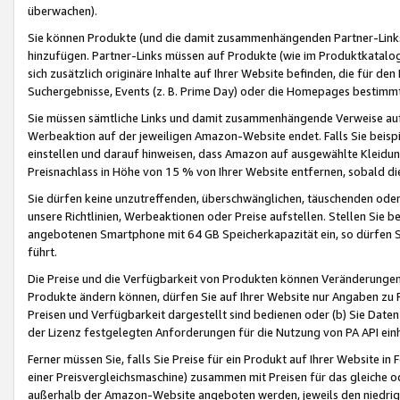
überwachen).
Sie können Produkte (und die damit zusammenhängenden Partner-Links)
hinzufügen. Partner-Links müssen auf Produkte (wie im Produktkatalog de
sich zusätzlich originäre Inhalte auf Ihrer Website befinden, die für 
Suchergebnisse, Events (z. B. Prime Day) oder die Homepages bestimmte
Sie müssen sämtliche Links und damit zusammenhängende Verweise auf z
Werbeaktion auf der jeweiligen Amazon-Website endet. Falls Sie beisp
einstellen und darauf hinweisen, dass Amazon auf ausgewählte Kleidun
Preisnachlass in Höhe von 15 % von Ihrer Website entfernen, sobald di
Sie dürfen keine unzutreffenden, überschwänglichen, täuschenden od
unsere Richtlinien, Werbeaktionen oder Preise aufstellen. Stellen Sie 
angebotenen Smartphone mit 64 GB Speicherkapazität ein, so dürfen S
führt.
Die Preise und die Verfügbarkeit von Produkten können Veränderungen 
Produkte ändern können, dürfen Sie auf Ihrer Website nur Angaben zu P
Preisen und Verfügbarkeit dargestellt sind bedienen oder (b) Sie Daten
der Lizenz festgelegten Anforderungen für die Nutzung von PA API einh
Ferner müssen Sie, falls Sie Preise für ein Produkt auf Ihrer Website in 
einer Preisvergleichsmaschine) zusammen mit Preisen für das gleiche o
außerhalb der Amazon-Website angeboten werden, jeweils den niedrigst