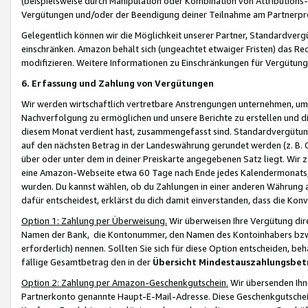
(beispielsweise durch Manipulation oder Kombination von Attributions-
Vergütungen und/oder der Beendigung deiner Teilnahme am Partnerp
Gelegentlich können wir die Möglichkeit unserer Partner, Standardv
einschränken. Amazon behält sich (ungeachtet etwaiger Fristen) das Re
modifizieren. Weitere Informationen zu Einschränkungen für Vergütung
6. Erfassung und Zahlung von Vergütungen
Wir werden wirtschaftlich vertretbare Anstrengungen unternehmen, um 
Nachverfolgung zu ermöglichen und unsere Berichte zu erstellen und di
diesem Monat verdient hast, zusammengefasst sind. Standardvergütung
auf den nächsten Betrag in der Landeswährung gerundet werden (z. B. C
über oder unter dem in deiner Preiskarte angegebenen Satz liegt. Wir
eine Amazon-Webseite etwa 60 Tage nach Ende jedes Kalendermonats, i
wurden. Du kannst wählen, ob du Zahlungen in einer anderen Währung
dafür entscheidest, erklärst du dich damit einverstanden, dass die K
Option 1: Zahlung per Überweisung.
Wir überweisen Ihre Vergütung dir
Namen der Bank, die Kontonummer, den Namen des Kontoinhabers bzw. a
erforderlich) nennen. Sollten Sie sich für diese Option entscheiden, be
fällige Gesamtbetrag den in der
Übersicht Mindestauszahlungsbet
Option 2: Zahlung per Amazon-Geschenkgutschein.
Wir übersenden Ihne
Partnerkonto genannte Haupt-E-Mail-Adresse. Diese Geschenkgutschei