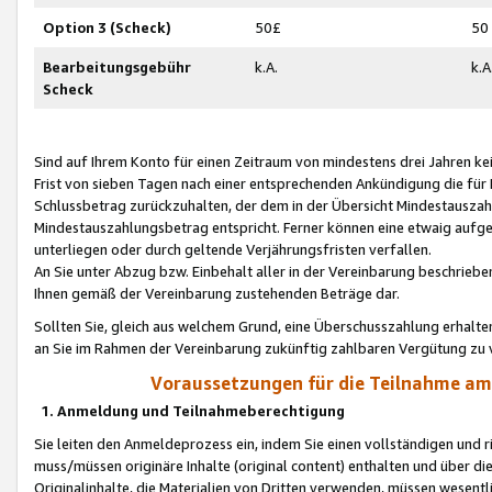
Option 3 (Scheck)
50£
50
Bearbeitungsgebühr
k.A.
k.A
Scheck
Sind auf Ihrem Konto für einen Zeitraum von mindestens drei Jahren kein
Frist von sieben Tagen nach einer entsprechenden Ankündigung die für
Schlussbetrag zurückzuhalten, der dem in der Übersicht Mindestausz
Mindestauszahlungsbetrag entspricht. Ferner können eine etwaig aufg
unterliegen oder durch geltende Verjährungsfristen verfallen.
An Sie unter Abzug bzw. Einbehalt aller in der Vereinbarung beschrieb
Ihnen gemäß der Vereinbarung zustehenden Beträge dar.
Sollten Sie, gleich aus welchem Grund, eine Überschusszahlung erhalte
an Sie im Rahmen der Vereinbarung zukünftig zahlbaren Vergütung zu 
Voraussetzungen für die Teilnahme a
1. Anmeldung und Teilnahmeberechtigung
Sie leiten den Anmeldeprozess ein, indem Sie einen vollständigen und 
muss/müssen originäre Inhalte (original content) enthalten und über d
Originalinhalte, die Materialien von Dritten verwenden, müssen wese