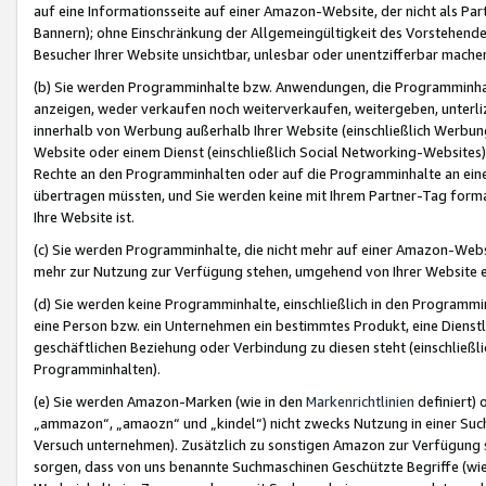
auf eine Informationsseite auf einer Amazon-Website, der nicht als Part
Bannern); ohne Einschränkung der Allgemeingültigkeit des Vorstehende
Besucher Ihrer Website unsichtbar, unlesbar oder unentzifferbar mache
(b) Sie werden Programminhalte bzw. Anwendungen, die Programminhalt
anzeigen, weder verkaufen noch weiterverkaufen, weitergeben, unterli
innerhalb von Werbung außerhalb Ihrer Website (einschließlich Werbun
Website oder einem Dienst (einschließlich Social Networking-Website
Rechte an den Programminhalten oder auf die Programminhalte an eine a
übertragen müssten, und Sie werden keine mit Ihrem Partner-Tag formati
Ihre Website ist.
(c) Sie werden Programminhalte, die nicht mehr auf einer Amazon-Websit
mehr zur Nutzung zur Verfügung stehen, umgehend von Ihrer Website e
(d) Sie werden keine Programminhalte, einschließlich in den Programmin
eine Person bzw. ein Unternehmen ein bestimmtes Produkt, eine Dienstle
geschäftlichen Beziehung oder Verbindung zu diesen steht (einschließli
Programminhalten).
(e) Sie werden Amazon-Marken (wie in den
Markenrichtlinien
definiert) 
„ammazon“, „amaozn“ und „kindel“) nicht zwecks Nutzung in einer Suc
Versuch unternehmen). Zusätzlich zu sonstigen Amazon zur Verfügung 
sorgen, dass von uns benannte Suchmaschinen Geschützte Begriffe (wie 