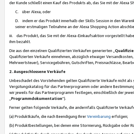
der Kunde schließt einen Kauf des Produkts ab, das Sie mit der Alexa 
C. über Alexa, oder
D. indem er das Produkt innerhalb der Skills Session in den Waren
seiner erstmaligen Teilnahme an der Alexa Shopping Action abschlie
iii. das Produkt, das Sie mit der Alexa-Einkaufsaktion vorgestellt ha
ihm bezahlt.
Die aus den einzelnen Qualifizierten Verkäufen generierten „
Qualifizi
Qualifizierten Verkäufe einnehmen, abzüglich etwaiger Versandkosten
Mehrwertsteuer), Servicegebühren, Gutschriften, Preisnachlässe, Bear
2. Ausgeschlossene Verkäufe
Unbeschadet des Vorstehenden gelten Qualifizierte Verkäufe nicht als
Vergütungskatalog für das Partnerprogramm oder andere Bestimmungen,
wir jeweils für das Partnerprogramm festlegen, einschließlich der jewe
„
Programmdokumentation
“).
Ferner gelten folgende Verkäufe, die andernfalls Qualifizierte Verkä
(a) Produktkäufe, die nach Beendigung Ihrer
Vereinbarung
erfolgen;
(b) Produktbestellungen, bei denen eine Stornierung, Rückgabe oder R