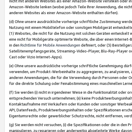
nicht mit anderen Websites als einer Amazon-Website verlinken oder i
Amazon-Website lenken (wobei jedoch Teile Ihrer Anwendung, die nich
anderen Websites als einer Amazon-Website enthalten dürfen).
(d) Ohne unsere ausdrückliche vorherige schriftliche Zustimmung werd
Nutzung mit einem Mobiltelefon oder sonstigen Mobilgerät entwickelt
(1) Websites, die nicht für die Nutzung mit solchen Geräten entwickelt
eine nicht für Mobilgeräte optimierte Website, die über einen Interne
in den
Richtlinie für Mobile Anwendungen
definiert, oder (3) Beistellge
Satellitenempfangsgeräte, Streaming-Video-Player, Blu-Ray-Player ode
Cast oder Vizio Internet-Apps).
(e) Ohne unsere ausdrückliche vorherige schriftliche Genehmigung dürfe
verwenden, um Produkt-Werbeinhalte zu aggregieren, zu analysieren, 
anderen Anwendungen, die für die Verwendung durch Personen oder Or
für die direkte Schulung oder Feinabstimmung eines maschinellen Lern
(f) Sie werden (i) nicht in irgendeiner Weise in die Funktionalität ode
entsprechenden Versuch unternehmen; (ii) keine Produktwerbungsinha
Kontaktaufnahme mit Verkäufern oder Kunden oder sonstiger Werbeaktiv
API, Datenfeeds, Produktwerbungsinhalten oder Spezifikationen erschei
Eigentumsrechte oder gewerblicher Schutzrechte, nicht entfernen, verd
(g) Sie werden nicht versuchen, (i) die Spezifikationen oder die in de
manipulieren, zu reparieren oder anderweitig abgeleitete Werke davon z