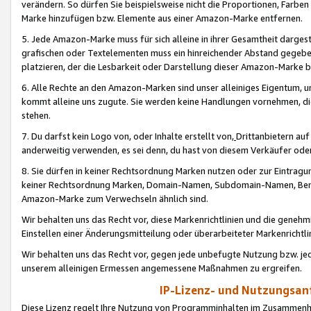
verändern. So dürfen Sie beispielsweise nicht die Proportionen, Farb
Marke hinzufügen bzw. Elemente aus einer Amazon-Marke entfernen.
5. Jede Amazon-Marke muss für sich alleine in ihrer Gesamtheit darge
grafischen oder Textelementen muss ein hinreichender Abstand gegebe
platzieren, der die Lesbarkeit oder Darstellung dieser Amazon-Marke b
6. Alle Rechte an den Amazon-Marken sind unser alleiniges Eigentum, 
kommt alleine uns zugute. Sie werden keine Handlungen vornehmen, 
stehen.
7. Du darfst kein Logo von, oder Inhalte erstellt von,
Drittanbietern au
anderweitig verwenden, es sei denn, du hast von diesem Verkäufer oder
8. Sie dürfen in keiner Rechtsordnung Marken nutzen oder zur Eintragu
keiner Rechtsordnung Marken, Domain-Namen, Subdomain-Namen, Benu
Amazon-Marke zum Verwechseln ähnlich sind.
Wir behalten uns das Recht vor, diese Markenrichtlinien und die gene
Einstellen einer Änderungsmitteilung oder überarbeiteter Markenricht
Wir behalten uns das Recht vor, gegen jede unbefugte Nutzung bzw. jede 
unserem alleinigen Ermessen angemessene Maßnahmen zu ergreifen.
IP-Lizenz- und Nutzungsan
Diese Lizenz regelt Ihre Nutzung von Programminhalten im Zusammen