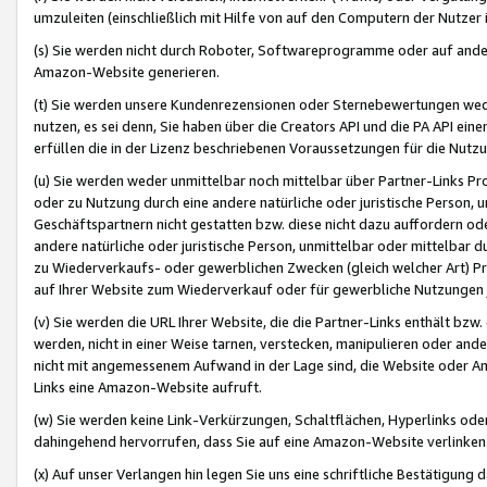
umzuleiten (einschließlich mit Hilfe von auf den Computern der Nutzer i
(s) Sie werden nicht durch Roboter, Softwareprogramme oder auf andere
Amazon-Website generieren.
(t) Sie werden unsere Kundenrezensionen oder Sternebewertungen wed
nutzen, es sei denn, Sie haben über die Creators API und die PA API e
erfüllen die in der Lizenz beschriebenen Voraussetzungen für die Nutzu
(u) Sie werden weder unmittelbar noch mittelbar über Partner-Links P
oder zu Nutzung durch eine andere natürliche oder juristische Person,
Geschäftspartnern nicht gestatten bzw. diese nicht dazu auffordern od
andere natürliche oder juristische Person, unmittelbar oder mittelbar
zu Wiederverkaufs- oder gewerblichen Zwecken (gleich welcher Art) 
auf Ihrer Website zum Wiederverkauf oder für gewerbliche Nutzungen 
(v) Sie werden die URL Ihrer Website, die die Partner-Links enthält b
werden, nicht in einer Weise tarnen, verstecken, manipulieren oder and
nicht mit angemessenem Aufwand in der Lage sind, die Website oder A
Links eine Amazon-Website aufruft.
(w) Sie werden keine Link-Verkürzungen, Schaltflächen, Hyperlinks ode
dahingehend hervorrufen, dass Sie auf eine Amazon-Website verlinken
(x) Auf unser Verlangen hin legen Sie uns eine schriftliche Bestätigung