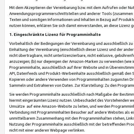
Mit dem Akzeptieren der Vereinbarung bzw. mit dem Aufrufen oder Nutz
Anwendungsprogrammierschnittstellen und anderer Tools (zusammen die
Texten und sonstigen Informationen und Inhalten in Bezug auf Produkte
nutzen können, erklären Sie sich damit einverstanden, an diese Lizenz 
1. Eingeschränkte Lizenz für Programminhalte
Vorbehaltlich der Bedingungen der Vereinbarung und ausschließlich z
Einhaltung der Vereinbarung (einschließlich dieser Lizenz und der ande
nicht übertragbare, nicht unterlizenzierbare, nicht exklusive, gebühren
anzuzeigen; (b) nur diejenigen der Amazon-Marken zu verwenden (wie in 
Programminhalte, ausschließlich auf Ihrer Website und in Übereinstimmu
API, Datenfeeds und Produkt-Werbeinhalte ausschließlich gemäß den Spe
Kopieren oder andere Verwenden von Programminhalten zugunsten Dri
Sammeln und Extrahieren von Daten. Zur Klarstellung: Zu den Program
Sie werden Programminhalte ausschließlich nach Maßgabe der Besti
hiermit eingeräumten Lizenz nutzen. Unbeschadet des Vorstehenden we
Umsätze auf eine Amazon-Website zu leiten, und werden Programminhal
Verbindung mit Programminhalten Besucher auf andere Websites als ein
unmittelbarem Zusammenhang mit den Programminhalten stehen, Links z
Nutzung der Programminhalte ausschließlich mit der betreffenden Pr
nicht mit einer anderen Webpage verlinken.