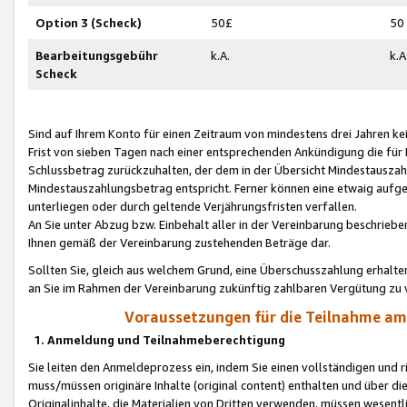
Option 3 (Scheck)
50£
50
Bearbeitungsgebühr
k.A.
k.A
Scheck
Sind auf Ihrem Konto für einen Zeitraum von mindestens drei Jahren kein
Frist von sieben Tagen nach einer entsprechenden Ankündigung die für
Schlussbetrag zurückzuhalten, der dem in der Übersicht Mindestausz
Mindestauszahlungsbetrag entspricht. Ferner können eine etwaig aufg
unterliegen oder durch geltende Verjährungsfristen verfallen.
An Sie unter Abzug bzw. Einbehalt aller in der Vereinbarung beschrieb
Ihnen gemäß der Vereinbarung zustehenden Beträge dar.
Sollten Sie, gleich aus welchem Grund, eine Überschusszahlung erhalte
an Sie im Rahmen der Vereinbarung zukünftig zahlbaren Vergütung zu 
Voraussetzungen für die Teilnahme a
1. Anmeldung und Teilnahmeberechtigung
Sie leiten den Anmeldeprozess ein, indem Sie einen vollständigen und 
muss/müssen originäre Inhalte (original content) enthalten und über d
Originalinhalte, die Materialien von Dritten verwenden, müssen wese