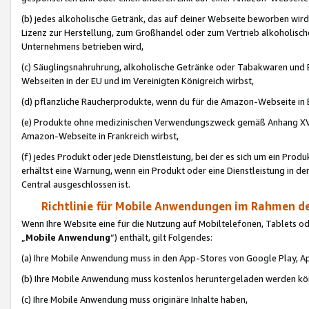
(b) jedes alkoholische Getränk, das auf deiner Webseite beworben wird
Lizenz zur Herstellung, zum Großhandel oder zum Vertrieb alkoholisch
Unternehmens betrieben wird,
(c) Säuglingsnahruhrung, alkoholische Getränke oder Tabakwaren und E
Webseiten in der EU und im Vereinigten Königreich wirbst,
(d) pflanzliche Raucherprodukte, wenn du für die Amazon-Webseite in B
(e) Produkte ohne medizinischen Verwendungszweck gemäß Anhang XVI 
Amazon-Webseite in Frankreich wirbst,
(f) jedes Produkt oder jede Dienstleistung, bei der es sich um ein Prod
erhältst eine Warnung, wenn ein Produkt oder eine Dienstleistung in de
Central ausgeschlossen ist.
Richtlinie für Mobile Anwendungen im Rahmen de
Wenn Ihre Website eine für die Nutzung auf Mobiltelefonen, Tablets 
„
Mobile Anwendung
“) enthält, gilt Folgendes:
(a) Ihre Mobile Anwendung muss in den App-Stores von Google Play, A
(b) Ihre Mobile Anwendung muss kostenlos heruntergeladen werden könn
(c) Ihre Mobile Anwendung muss originäre Inhalte haben,