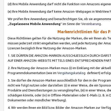
(d) Ihre Mobile Anwendung darf nicht die Funktion von Amazons eige
(e) Ihre Mobile Anwendung darf keine Amazon-Webpages in WebView 
Wir prüfen Ihre Anwendung und benachrichtigen Sie, ob sie angenomm
„
Zugelassene Mobile Anwendung
“ im Sinne der
Vereinbarung
.
Markenrichtlinien für das 
Diese Richtlinien gelten für die Nutzung der Marken, die wir Ihnen als 
müssen jederzeit strikt eingehalten werden, und jede Nutzung der Ama
Lizenzen bezüglich Ihrer Nutzung der Amazon-Marken.
1. SIE DÜRFEN DIE AMAZON-MARKEN AUSSCHLIESSLICH DURCH DARS
AUF EINER AMAZON-WEBSITE MITTELS EINES ENTSPRECHENDEN PART
2. Ihre Nutzung der Amazon-Marken muss (i) im Einklang mit der aktuells
Programmdokumentation (wie im
Vergütungskatalog
definiert) erfolg
3. Sie dürfen die Amazon-Marken ausschließlich für den in der Progr
nicht wie folgt nutzen oder darstellen: (i) in einer Weise, die ein Spo
Produkte und Dienstleistungen zu verunglimpfen, (iii) in einer Weise
schädigen könnte, oder (iv) in Offline-Materialien oder E-Mails (z. B.
Dokumenten oder mündlicher Werbung).
4. Wir werden Ihnen ein Bild bzw. Bilder der Amazon-Marken zur Verfüg