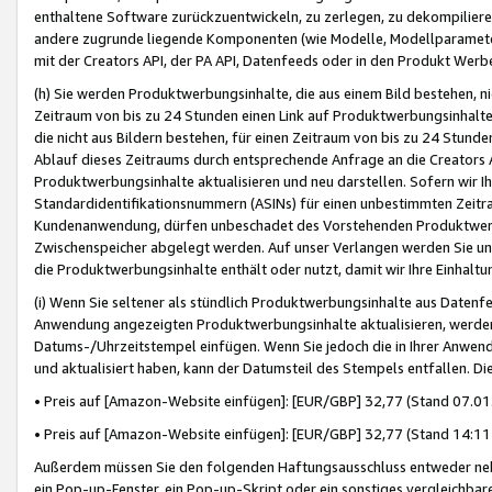
enthaltene Software zurückzuentwickeln, zu zerlegen, zu dekompilier
andere zugrunde liegende Komponenten (wie Modelle, Modellparameter
mit der Creators API, der PA API, Datenfeeds oder in den Produkt Werb
(h) Sie werden Produktwerbungsinhalte, die aus einem Bild bestehen, ni
Zeitraum von bis zu 24 Stunden einen Link auf Produktwerbungsinhalte
die nicht aus Bildern bestehen, für einen Zeitraum von bis zu 24 Stund
Ablauf dieses Zeitraums durch entsprechende Anfrage an die Creators 
Produktwerbungsinhalte aktualisieren und neu darstellen. Sofern wir Ih
Standardidentifikationsnummern (ASINs) für einen unbestimmten Zeitra
Kundenanwendung, dürfen unbeschadet des Vorstehenden Produktwerbu
Zwischenspeicher abgelegt werden. Auf unser Verlangen werden Sie un
die Produktwerbungsinhalte enthält oder nutzt, damit wir Ihre Einhalt
(i) Wenn Sie seltener als stündlich Produktwerbungsinhalte aus Datenfe
Anwendung angezeigten Produktwerbungsinhalte aktualisieren, werden 
Datums-/Uhrzeitstempel einfügen. Wenn Sie jedoch die in Ihrer Anwe
und aktualisiert haben, kann der Datumsteil des Stempels entfallen. Dies
• Preis auf [Amazon-Website einfügen]: [EUR/GBP] 32,77 (Stand 07.01.
• Preis auf [Amazon-Website einfügen]: [EUR/GBP] 32,77 (Stand 14:11 
Außerdem müssen Sie den folgenden Haftungsausschluss entweder neb
ein Pop-up-Fenster, ein Pop-up-Skript oder ein sonstiges vergleichba