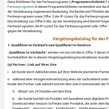
Diese Richtlinien für das Partnerprogramm („
Programmrichtlinien
“)
Partnerprogramm
; in diesen Programmrichtlinien verwendete und durch
der Vereinbarung zugewiesene Bedeutung. Die Rechte und Pflichten de
Partnerprogramm sowie Ziffer 3 der IP-Lizenz für das Partnerprogram
Einschränkung von Ziffer 6 Abs. (a) der Vereinbarung wird hiermit Fol
Partnerprogramm, die IP-Lizenz für das Partnerprogramm oder Ziffer 1
gegen die Vereinbarung.
Vergütungskatalog für das 
1. Qualifizierte Verkäufe und Qualifizierte Umsätze
„
Qualifizierte Verkäufe
“ werden von uns mit den in Ziffer 3 diese
(vorbehaltlich der in diesem Vergütungskatalog beschriebenen Ausnah
(a) Partner- Link auf Ihrer Site
:
i. ein Kunde durch Anklicken eines auf Ihrer Website platzierten Part
ii. während einer einzigen Internetsitzung eines der nachstehend unter (i)
Kunde den Partner-Link anklickt und mit dem zuerst eintretenden der f
A. Ablauf von 24 Stunden seit dem Klick,
B. der Kunde bestellt ein Produkt, mit Ausnahme eines digitalen P
Download einer Amazon Software oder Produkte, die unter dem N
Downloads“, „Amazon Coin“, „Kindle Books“, „Kindle Newspapers“, „