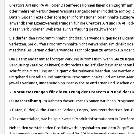
Creators API und PA API oder Datenfeeds können Ihnen den Zugriff auf D
oder mehreren verbundenen Websites angebotenen Produkte ermögliche
Daten, Bilder, Texte oder sonstigen Informationen oder Inhalte zuzugre
anwendbaren Lizenzvereinbarungen für die Creators API und PA API od
diesen verbundenen Websites zur Verfügung gestellt werden.
Sie dürfen den Programminhalt nicht dazu verwenden, geistiges Eigent
verletzen. Sie dürfen Programminhalte nicht verwenden, um direkt ode
maschinelles Lernen oder verwandte Technologien zu entwickeln oder zu
Die Lizenz endet mit sofortiger Wirkung automatisch, wenn Sie zu irg
Vergütungskatalog definiert) nicht rechtzeitig erfüllen bzw. ansonsten
schriftliche Mitteilung an Sie ganz oder teilweise beenden. Sie werden
umgehend einstellen und sämtliche Programminhalte und Amazon-Marke
jeweils verlangt, umgehend von Ihrer Website entfernen und löschen od
2. Voraussetzungen für die Nutzung der Creators API und der P
(a)
Beschreibung
. Im Rahmen dieser Lizenz können wir Ihnen Programmi
• Daten, Bilder, Audio-Dateien, Videos, Logos, Benutzerschnittstellen-
• Textmaterialien, wie beispielsweise Produktinformationen in Textfor
Neben den vorstehenden Produktwerbungsinhalten und dem Zugriff auf 
Zusammenhang mit Creators API und PA API Musterquellcodes und -bibli