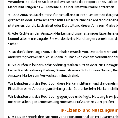
verändern. So dürfen Sie beispielsweise nicht die Proportionen, Farb
Marke hinzufügen bzw. Elemente aus einer Amazon-Marke entfernen.
5. Jede Amazon-Marke muss für sich alleine in ihrer Gesamtheit darge
grafischen oder Textelementen muss ein hinreichender Abstand gegebe
platzieren, der die Lesbarkeit oder Darstellung dieser Amazon-Marke b
6. Alle Rechte an den Amazon-Marken sind unser alleiniges Eigentum, 
kommt alleine uns zugute. Sie werden keine Handlungen vornehmen, 
stehen.
7. Du darfst kein Logo von, oder Inhalte erstellt von,
Drittanbietern au
anderweitig verwenden, es sei denn, du hast von diesem Verkäufer oder
8. Sie dürfen in keiner Rechtsordnung Marken nutzen oder zur Eintragu
keiner Rechtsordnung Marken, Domain-Namen, Subdomain-Namen, Benu
Amazon-Marke zum Verwechseln ähnlich sind.
Wir behalten uns das Recht vor, diese Markenrichtlinien und die gene
Einstellen einer Änderungsmitteilung oder überarbeiteter Markenricht
Wir behalten uns das Recht vor, gegen jede unbefugte Nutzung bzw. jede 
unserem alleinigen Ermessen angemessene Maßnahmen zu ergreifen.
IP-Lizenz- und Nutzungsan
Diese Lizenz regelt Ihre Nutzung von Programminhalten im Zusammen