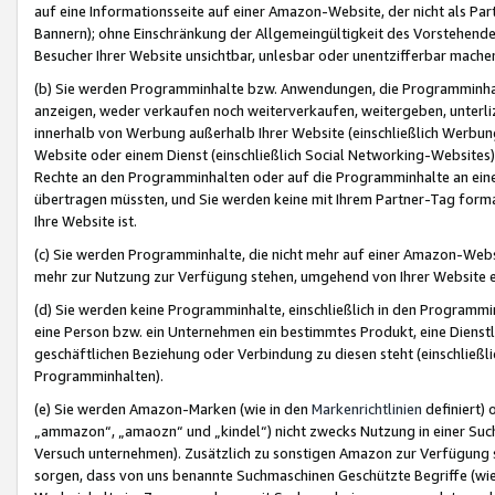
auf eine Informationsseite auf einer Amazon-Website, der nicht als Part
Bannern); ohne Einschränkung der Allgemeingültigkeit des Vorstehende
Besucher Ihrer Website unsichtbar, unlesbar oder unentzifferbar mache
(b) Sie werden Programminhalte bzw. Anwendungen, die Programminhalt
anzeigen, weder verkaufen noch weiterverkaufen, weitergeben, unterli
innerhalb von Werbung außerhalb Ihrer Website (einschließlich Werbun
Website oder einem Dienst (einschließlich Social Networking-Website
Rechte an den Programminhalten oder auf die Programminhalte an eine a
übertragen müssten, und Sie werden keine mit Ihrem Partner-Tag formati
Ihre Website ist.
(c) Sie werden Programminhalte, die nicht mehr auf einer Amazon-Websit
mehr zur Nutzung zur Verfügung stehen, umgehend von Ihrer Website e
(d) Sie werden keine Programminhalte, einschließlich in den Programmin
eine Person bzw. ein Unternehmen ein bestimmtes Produkt, eine Dienstle
geschäftlichen Beziehung oder Verbindung zu diesen steht (einschließli
Programminhalten).
(e) Sie werden Amazon-Marken (wie in den
Markenrichtlinien
definiert) 
„ammazon“, „amaozn“ und „kindel“) nicht zwecks Nutzung in einer Suc
Versuch unternehmen). Zusätzlich zu sonstigen Amazon zur Verfügung 
sorgen, dass von uns benannte Suchmaschinen Geschützte Begriffe (wie 