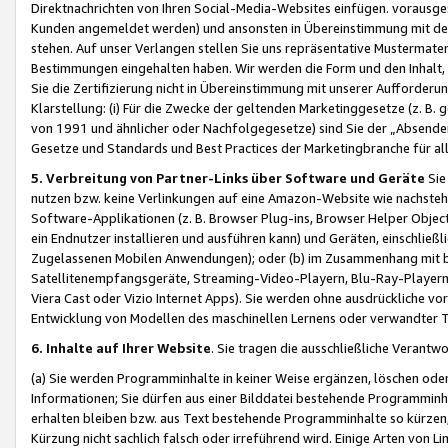
Direktnachrichten von Ihren Social-Media-Websites einfügen. vorausg
Kunden angemeldet werden) und ansonsten in Übereinstimmung mit der
stehen. Auf unser Verlangen stellen Sie uns repräsentative Mustermater
Bestimmungen eingehalten haben. Wir werden die Form und den Inhalt, di
Sie die Zertifizierung nicht in Übereinstimmung mit unserer Aufforderu
Klarstellung: (i) Für die Zwecke der geltenden Marketinggesetze (z. 
von 1991 und ähnlicher oder Nachfolgegesetze) sind Sie der „Absender“ j
Gesetze und Standards und Best Practices der Marketingbranche für 
5. Verbreitung von Partner-Links über Software und Geräte
Sie
nutzen bzw. keine Verlinkungen auf eine Amazon-Website wie nachsteh
Software-Applikationen (z. B. Browser Plug-ins, Browser Helper Objec
ein Endnutzer installieren und ausführen kann) und Geräten, einschlie
Zugelassenen Mobilen Anwendungen); oder (b) im Zusammenhang mit bzw.
Satellitenempfangsgeräte, Streaming-Video-Playern, Blu-Ray-Playern 
Viera Cast oder Vizio Internet Apps). Sie werden ohne ausdrückliche v
Entwicklung von Modellen des maschinellen Lernens oder verwandter 
6. Inhalte auf Ihrer Website
. Sie tragen die ausschließliche Verantwo
(a) Sie werden Programminhalte in keiner Weise ergänzen, löschen oder
Informationen; Sie dürfen aus einer Bilddatei bestehende Programminhal
erhalten bleiben bzw. aus Text bestehende Programminhalte so kürzen, 
Kürzung nicht sachlich falsch oder irreführend wird. Einige Arten von L