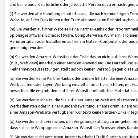
und keine andere natürliche oder juristische Person dazu ermächtigen, a
(l) Sie werden alle Handlungen unterlassen, die nach vernünftigem Erme
Website, auf der Funktionen oder Transaktionen (zum Beispiel suchen, s
(m) Sie werden auf Ihrer Website keine Partner-Links oder Programmin
Spionagesoftware, Schadsoftware, Computerviren, Würmern, Trojaner
Herunterladen oder Installieren auf einem Nutzer-Computer oder ande
genehmigt wurden.
(n) Sie werden Amazon-Websites oder Teile davon nicht auf Ihrer Websi
(z. B., WebView) innerhalb einer Mobilen Anwendung. Die Darstellung ein
Teilnahmevoraussetzungen stellt jedoch keinen Verstoß gegen diese Zif
(o) Sie werden keine Partner-Links oder andere Inhalte, die eine Am
Werbeseiten oder Layer-Werbung einstellen oder bereitstellen, mit Au
bewerben, die eng mit dem auf Ihrer Website befindlichen Material z
(p) Sie werden in Inhalte, die Sie auf einer Amazon-Website platzier
Werbediensten oder in einer Kundenbewertung, einem Forum, einem Wun
einer Amazon-Website verfügbaren Kontext) keine Partner-Links integr
(q) Sie werden nicht versuchen, den
Vergütungskatalog
zu umgehen oder
dass sich eine Webpage einer Amazon-Website im Browser eines Kunden 
(r) Sie werden nicht versuchen, Internetverkehr (Traffic) oder Vergü