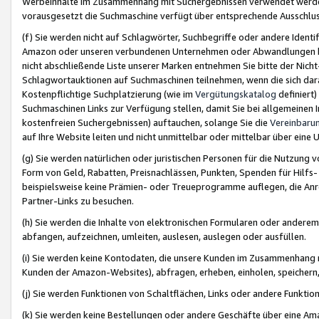
Werbeinhalte im Zusammenhang mit Suchergebnissen verwendet werden,
vorausgesetzt die Suchmaschine verfügt über entsprechende Ausschlu
(f) Sie werden nicht auf Schlagwörter, Suchbegriffe oder andere Ident
Amazon oder unseren verbundenen Unternehmen oder Abwandlungen bzw
nicht abschließende Liste unserer Marken entnehmen Sie bitte der Nich
Schlagwortauktionen auf Suchmaschinen teilnehmen, wenn die sich da
Kostenpflichtige Suchplatzierung (wie im
Vergütungskatalog
definiert
Suchmaschinen Links zur Verfügung stellen, damit Sie bei allgemeinen I
kostenfreien Suchergebnissen) auftauchen, solange Sie die
Vereinbaru
auf Ihre Website leiten und nicht unmittelbar oder mittelbar über eine
(g) Sie werden natürlichen oder juristischen Personen für die Nutzung 
Form von Geld, Rabatten, Preisnachlässen, Punkten, Spenden für Hilfs
beispielsweise keine Prämien- oder Treueprogramme auflegen, die Anrei
Partner-Links zu besuchen.
(h) Sie werden die Inhalte von elektronischen Formularen oder anderem M
abfangen, aufzeichnen, umleiten, auslesen, auslegen oder ausfüllen.
(i) Sie werden keine Kontodaten, die unsere Kunden im Zusammenhang 
Kunden der Amazon-Websites), abfragen, erheben, einholen, speichern,
(j) Sie werden Funktionen von Schaltflächen, Links oder andere Funkti
(k) Sie werden keine Bestellungen oder andere Geschäfte über eine Ama