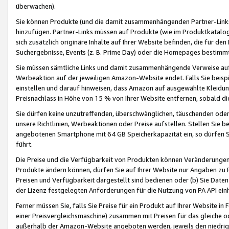
überwachen).
Sie können Produkte (und die damit zusammenhängenden Partner-Links)
hinzufügen. Partner-Links müssen auf Produkte (wie im Produktkatalog de
sich zusätzlich originäre Inhalte auf Ihrer Website befinden, die für 
Suchergebnisse, Events (z. B. Prime Day) oder die Homepages bestimmte
Sie müssen sämtliche Links und damit zusammenhängende Verweise auf z
Werbeaktion auf der jeweiligen Amazon-Website endet. Falls Sie beisp
einstellen und darauf hinweisen, dass Amazon auf ausgewählte Kleidun
Preisnachlass in Höhe von 15 % von Ihrer Website entfernen, sobald di
Sie dürfen keine unzutreffenden, überschwänglichen, täuschenden od
unsere Richtlinien, Werbeaktionen oder Preise aufstellen. Stellen Sie 
angebotenen Smartphone mit 64 GB Speicherkapazität ein, so dürfen S
führt.
Die Preise und die Verfügbarkeit von Produkten können Veränderungen 
Produkte ändern können, dürfen Sie auf Ihrer Website nur Angaben zu P
Preisen und Verfügbarkeit dargestellt sind bedienen oder (b) Sie Daten
der Lizenz festgelegten Anforderungen für die Nutzung von PA API einh
Ferner müssen Sie, falls Sie Preise für ein Produkt auf Ihrer Website in 
einer Preisvergleichsmaschine) zusammen mit Preisen für das gleiche o
außerhalb der Amazon-Website angeboten werden, jeweils den niedrigst