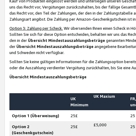
Kauf von Produkten eingelöst werden und unterliegen unseren Geschäf
uns das Recht vor, Vergütungen zurückzuhalten, bis der fällige Gesamt
das Recht vor, den Teil der Zahlungen, der den in der Zahlungstabelle 
Zahlungsart angibst. Die Zahlung per Amazon-Geschenkgutschein ist in
Option 3: Zahlung per Scheck.
Wir übersenden Ihnen einen Scheck in Höh
Sollten Sie sich für diese Option entscheiden, behalten wir uns das Rec
den in der
Übersicht Mindestauszahlungsbeträge
genannten Mindest
der
Übersicht Mindestauszahlungsbeträge
angegebene Bearbeitung
und Schweden nicht verfügbar.
Sollten Sie keine gültigen Informationen für die Zahlungsoption bereit
oder die Auszahlung verdienter Vergütung zurückhalten, bis Sie eine A
Übersicht Mindestauszahlungsbeträge
UK Maxium
UK
FR,
Minimum
un
Option 1 (Überweisung)
25£
25
£5,000
Option 2
25£
25
(Geschenkgutschein)