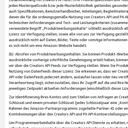
jeden Musterquellcode bzw. jede Musterbibliothek geltenden gesonder
auch Spezifikationen, Benutzerhandbücher, Anleitungen, Begleitmaterial
denen die für die ordnungsgemäße Nutzung von Creators API und PA A
technischen Anforderungen und Test- und Leistungskriterien (zusammen
verwendete Begriff „Produktwerbungsinhalte“ schließt ausdrücklich al
Lizenz zur Verfügung stellen, sowie alle von uns zur Verfügung gestel
ausdrücklich nicht auf Daten, Bilder, Texte oder sonstige Informatione
es sich nicht um eine Amazon-Website handelt.
(b) Abrufen von Produktwerbungsinhalten. Sie können Produkt-Werbein
ausdrückliche vorherige schriftliche Genehmigung erteilt haben, könn
wir über die Creators API Feeds zur Verfügung stellen. Wenn Sie Produk
Nutzung von Datenfeeds dieser Lizenz. Sie erkennen an, dass wir Creat
API oder Datenfeeds jederzeit ändern, auslaufen lassen oder neu veröffe
Verantwortung liegt, sicherzustellen, dass Ihr Zugriff auf die und Ihr
jeweiligen Zeitpunkt aktuellen Anforderungen (einschließlich dieser Liz
Zur Identifizierung Ihres Kontos und zum Stellen von Anfragen an Crea
Schlüssel und einem privaten Schlüssel (jedes Schlüsselpaar eine „Kon
Rahmen des Amazon-Partnerprogramms zugeteilte Partner-ID oder ein
Kontokennungen über den Creators API und PA API Kontoerstellungspro
Um Programmwerbeinhalte über die Creators API Dienste zu erhalten, m