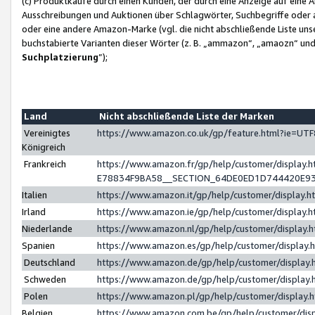
(c) Produktkäufe durch einen Kunden, der durch eine Anzeige auf eine 
Ausschreibungen und Auktionen über Schlagwörter, Suchbegriffe oder 
oder eine andere Amazon-Marke (vgl. die nicht abschließende Liste un
buchstabierte Varianten dieser Wörter (z. B. „ammazon“, „amaozn“ und „
Suchplatzierung
”);
Land
Nicht abschließende Liste der Marken
Vereinigtes
https://www.amazon.co.uk/gp/feature.html?ie=U
Königreich
Frankreich
https://www.amazon.fr/gp/help/customer/displa
E78834F9BA58__SECTION_64DE0ED1D744420E9
Italien
https://www.amazon.it/gp/help/customer/display
Irland
https://www.amazon.ie/gp/help/customer/displa
Niederlande
https://www.amazon.nl/gp/help/customer/display
Spanien
https://www.amazon.es/gp/help/customer/display
Deutschland
https://www.amazon.de/gp/help/customer/displa
Schweden
https://www.amazon.de/gp/help/customer/displa
Polen
https://www.amazon.pl/gp/help/customer/display
Belgien
https://www.amazon.com.be/gp/help/customer/d