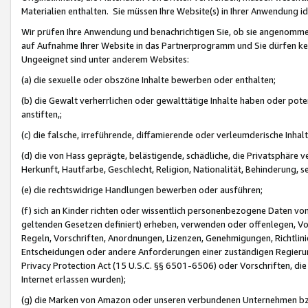
Materialien enthalten. Sie müssen Ihre Website(s) in Ihrer Anwendung ide
Wir prüfen Ihre Anwendung und benachrichtigen Sie, ob sie angenommen
auf Aufnahme Ihrer Website in das Partnerprogramm und Sie dürfen kei
Ungeeignet sind unter anderem Websites:
(a) die sexuelle oder obszöne Inhalte bewerben oder enthalten;
(b) die Gewalt verherrlichen oder gewalttätige Inhalte haben oder pot
anstiften,;
(c) die falsche, irreführende, diffamierende oder verleumderische Inha
(d) die von Hass geprägte, belästigende, schädliche, die Privatsphäre v
Herkunft, Hautfarbe, Geschlecht, Religion, Nationalität, Behinderung, 
(e) die rechtswidrige Handlungen bewerben oder ausführen;
(f) sich an Kinder richten oder wissentlich personenbezogene Daten vo
geltenden Gesetzen definiert) erheben, verwenden oder offenlegen, Vo
Regeln, Vorschriften, Anordnungen, Lizenzen, Genehmigungen, Richtlini
Entscheidungen oder andere Anforderungen einer zuständigen Regierung
Privacy Protection Act (15 U.S.C. §§ 6501-6506) oder Vorschriften, di
Internet erlassen wurden);
(g) die Marken von Amazon oder unseren verbundenen Unternehmen b