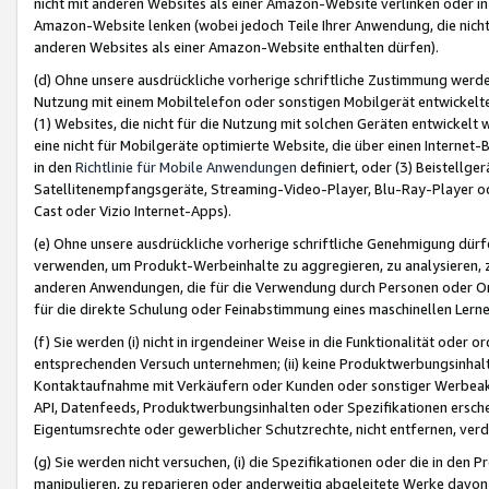
nicht mit anderen Websites als einer Amazon-Website verlinken oder i
Amazon-Website lenken (wobei jedoch Teile Ihrer Anwendung, die nich
anderen Websites als einer Amazon-Website enthalten dürfen).
(d) Ohne unsere ausdrückliche vorherige schriftliche Zustimmung werd
Nutzung mit einem Mobiltelefon oder sonstigen Mobilgerät entwickelt
(1) Websites, die nicht für die Nutzung mit solchen Geräten entwickelt
eine nicht für Mobilgeräte optimierte Website, die über einen Interne
in den
Richtlinie für Mobile Anwendungen
definiert, oder (3) Beistellge
Satellitenempfangsgeräte, Streaming-Video-Player, Blu-Ray-Player ode
Cast oder Vizio Internet-Apps).
(e) Ohne unsere ausdrückliche vorherige schriftliche Genehmigung dürfe
verwenden, um Produkt-Werbeinhalte zu aggregieren, zu analysieren, 
anderen Anwendungen, die für die Verwendung durch Personen oder Or
für die direkte Schulung oder Feinabstimmung eines maschinellen Lern
(f) Sie werden (i) nicht in irgendeiner Weise in die Funktionalität ode
entsprechenden Versuch unternehmen; (ii) keine Produktwerbungsinha
Kontaktaufnahme mit Verkäufern oder Kunden oder sonstiger Werbeaktiv
API, Datenfeeds, Produktwerbungsinhalten oder Spezifikationen erschei
Eigentumsrechte oder gewerblicher Schutzrechte, nicht entfernen, verd
(g) Sie werden nicht versuchen, (i) die Spezifikationen oder die in de
manipulieren, zu reparieren oder anderweitig abgeleitete Werke davon z