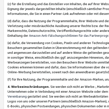
(c) für die Erstellung und das Einstellen von Inhalten, die auf Ihrer We
Eignung der jeweils dargestellten Inhalte (einschließlich sämtlicher 
Informationen, die Sie in einen Partner-Link aufnehmen oder mit diese
(d) dafür, dass die Nutzung der Programminhalte, Ihrer Website und des 
Verletzung oder missbräuchliche Ausübung unserer Rechte bzw. der Recht
Markenrechte, Datenschutzrechte, Veröffentlichungsrechte oder anderer
Einhaltung der
Amazon Anti-Fälschungsrichtlinien für das Partnerpro
(e) dafür, die Verwendung von Cookies, Pixeln und anderen Technologien
Besuchern gesammelten Daten in Übereinstimmung mit den geltenden Ge
und angemessen darzustellen und auf andere Weise die geltenden geset
in sonstiger Weise, einschließlich des ggf. anzuzeigenden Hinweises, d
Werbeanzeigen bereitstellen, von den Besuchern Ihrer Website unmitte
Cookies erkennen können und dafür, dass Sie Informationen über die v
Online-Werbung bereitstellen, soweit nach den anwendbaren gesetzlic
(f) für Ihre Nutzung, der Programminhalte und der Amazon-Marken, u
4. Werbeeinschränkungen.
Sie werden sich nicht an Werbe-, Market
Unternehmen oder in Verbindung mit einer Amazon-Website oder dem Pa
Vereinbarung
gestattet sind. Sie werden sich nicht an Werbeaktivitäten
Logos von uns oder unseren Partnern (einschließlich Amazon-Marken), 
E-Books, physischen Postsendungen, physischen Dokumenten oder in 