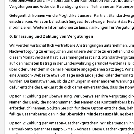
(beispielsweise durch Manipulation oder Kombination von Attributions-
Vergütungen und/oder der Beendigung deiner Teilnahme am Partnerp
Gelegentlich können wir die Möglichkeit unserer Partner, Standardv
einschränken. Amazon behält sich (ungeachtet etwaiger Fristen) das Re
modifizieren. Weitere Informationen zu Einschränkungen für Vergütung
6. Erfassung und Zahlung von Vergütungen
Wir werden wirtschaftlich vertretbare Anstrengungen unternehmen, um 
Nachverfolgung zu ermöglichen und unsere Berichte zu erstellen und di
diesem Monat verdient hast, zusammengefasst sind. Standardvergütung
auf den nächsten Betrag in der Landeswährung gerundet werden (z. B. C
über oder unter dem in deiner Preiskarte angegebenen Satz liegt. Wir
eine Amazon-Webseite etwa 60 Tage nach Ende jedes Kalendermonats, i
wurden. Du kannst wählen, ob du Zahlungen in einer anderen Währung
dafür entscheidest, erklärst du dich damit einverstanden, dass die K
Option 1: Zahlung per Überweisung.
Wir überweisen Ihre Vergütung dir
Namen der Bank, die Kontonummer, den Namen des Kontoinhabers bzw. a
erforderlich) nennen. Sollten Sie sich für diese Option entscheiden, be
fällige Gesamtbetrag den in der
Übersicht Mindestauszahlungsbet
Option 2: Zahlung per Amazon-Geschenkgutschein.
Wir übersenden Ihne
Partnerkonto genannte Haupt-E-Mail-Adresse. Diese Geschenkgutschei