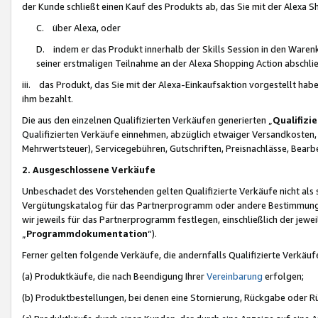
der Kunde schließt einen Kauf des Produkts ab, das Sie mit der Alexa 
C. über Alexa, oder
D. indem er das Produkt innerhalb der Skills Session in den Waren
seiner erstmaligen Teilnahme an der Alexa Shopping Action abschlie
iii. das Produkt, das Sie mit der Alexa-Einkaufsaktion vorgestellt ha
ihm bezahlt.
Die aus den einzelnen Qualifizierten Verkäufen generierten „
Qualifizi
Qualifizierten Verkäufe einnehmen, abzüglich etwaiger Versandkosten
Mehrwertsteuer), Servicegebühren, Gutschriften, Preisnachlässe, Bear
2. Ausgeschlossene Verkäufe
Unbeschadet des Vorstehenden gelten Qualifizierte Verkäufe nicht als
Vergütungskatalog für das Partnerprogramm oder andere Bestimmungen,
wir jeweils für das Partnerprogramm festlegen, einschließlich der jewe
„
Programmdokumentation
“).
Ferner gelten folgende Verkäufe, die andernfalls Qualifizierte Verkä
(a) Produktkäufe, die nach Beendigung Ihrer
Vereinbarung
erfolgen;
(b) Produktbestellungen, bei denen eine Stornierung, Rückgabe oder R