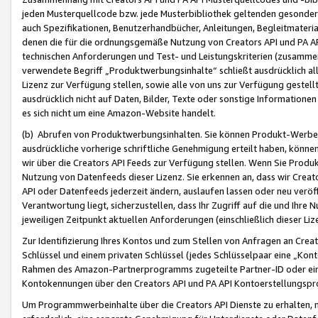
jeden Musterquellcode bzw. jede Musterbibliothek geltenden gesonder
auch Spezifikationen, Benutzerhandbücher, Anleitungen, Begleitmaterial
denen die für die ordnungsgemäße Nutzung von Creators API und PA A
technischen Anforderungen und Test- und Leistungskriterien (zusammen
verwendete Begriff „Produktwerbungsinhalte“ schließt ausdrücklich al
Lizenz zur Verfügung stellen, sowie alle von uns zur Verfügung gestel
ausdrücklich nicht auf Daten, Bilder, Texte oder sonstige Informatione
es sich nicht um eine Amazon-Website handelt.
(b) Abrufen von Produktwerbungsinhalten. Sie können Produkt-Werbein
ausdrückliche vorherige schriftliche Genehmigung erteilt haben, könn
wir über die Creators API Feeds zur Verfügung stellen. Wenn Sie Produk
Nutzung von Datenfeeds dieser Lizenz. Sie erkennen an, dass wir Creat
API oder Datenfeeds jederzeit ändern, auslaufen lassen oder neu veröffe
Verantwortung liegt, sicherzustellen, dass Ihr Zugriff auf die und Ihr
jeweiligen Zeitpunkt aktuellen Anforderungen (einschließlich dieser Liz
Zur Identifizierung Ihres Kontos und zum Stellen von Anfragen an Crea
Schlüssel und einem privaten Schlüssel (jedes Schlüsselpaar eine „Kon
Rahmen des Amazon-Partnerprogramms zugeteilte Partner-ID oder ein
Kontokennungen über den Creators API und PA API Kontoerstellungspro
Um Programmwerbeinhalte über die Creators API Dienste zu erhalten, m