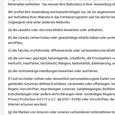
Materialien enthalten. Sie müssen Ihre Website(s) in Ihrer Anwendung ide
Wir prüfen Ihre Anwendung und benachrichtigen Sie, ob sie angenommen
auf Aufnahme Ihrer Website in das Partnerprogramm und Sie dürfen kei
Ungeeignet sind unter anderem Websites:
(a) die sexuelle oder obszöne Inhalte bewerben oder enthalten;
(b) die Gewalt verherrlichen oder gewalttätige Inhalte haben oder pot
anstiften,;
(c) die falsche, irreführende, diffamierende oder verleumderische Inha
(d) die von Hass geprägte, belästigende, schädliche, die Privatsphäre v
Herkunft, Hautfarbe, Geschlecht, Religion, Nationalität, Behinderung, 
(e) die rechtswidrige Handlungen bewerben oder ausführen;
(f) sich an Kinder richten oder wissentlich personenbezogene Daten vo
geltenden Gesetzen definiert) erheben, verwenden oder offenlegen, Vo
Regeln, Vorschriften, Anordnungen, Lizenzen, Genehmigungen, Richtlini
Entscheidungen oder andere Anforderungen einer zuständigen Regierung
Privacy Protection Act (15 U.S.C. §§ 6501-6506) oder Vorschriften, di
Internet erlassen wurden);
(g) die Marken von Amazon oder unseren verbundenen Unternehmen b