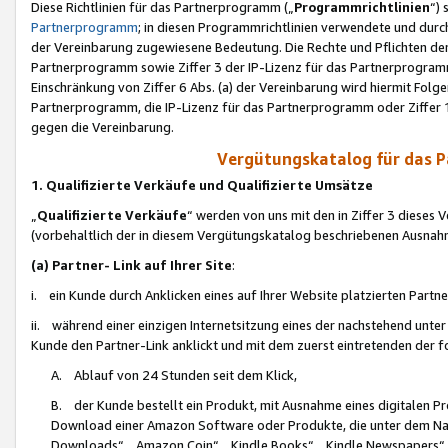
Diese Richtlinien für das Partnerprogramm („
Programmrichtlinien
“)
Partnerprogramm
; in diesen Programmrichtlinien verwendete und durch
der Vereinbarung zugewiesene Bedeutung. Die Rechte und Pflichten de
Partnerprogramm sowie Ziffer 3 der IP-Lizenz für das Partnerprogram
Einschränkung von Ziffer 6 Abs. (a) der Vereinbarung wird hiermit Fol
Partnerprogramm, die IP-Lizenz für das Partnerprogramm oder Ziffer 1
gegen die Vereinbarung.
Vergütungskatalog für das 
1. Qualifizierte Verkäufe und Qualifizierte Umsätze
„
Qualifizierte Verkäufe
“ werden von uns mit den in Ziffer 3 diese
(vorbehaltlich der in diesem Vergütungskatalog beschriebenen Ausnah
(a) Partner- Link auf Ihrer Site
:
i. ein Kunde durch Anklicken eines auf Ihrer Website platzierten Part
ii. während einer einzigen Internetsitzung eines der nachstehend unter (i)
Kunde den Partner-Link anklickt und mit dem zuerst eintretenden der f
A. Ablauf von 24 Stunden seit dem Klick,
B. der Kunde bestellt ein Produkt, mit Ausnahme eines digitalen P
Download einer Amazon Software oder Produkte, die unter dem N
Downloads“, „Amazon Coin“, „Kindle Books“, „Kindle Newspapers“, „