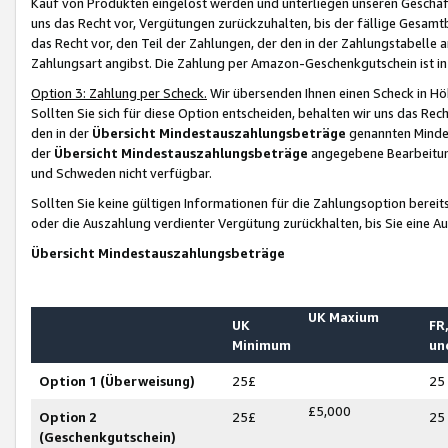
Kauf von Produkten eingelöst werden und unterliegen unseren Geschäf
uns das Recht vor, Vergütungen zurückzuhalten, bis der fällige Gesamt
das Recht vor, den Teil der Zahlungen, der den in der Zahlungstabelle 
Zahlungsart angibst. Die Zahlung per Amazon-Geschenkgutschein ist in
Option 3: Zahlung per Scheck.
Wir übersenden Ihnen einen Scheck in Höh
Sollten Sie sich für diese Option entscheiden, behalten wir uns das Rec
den in der
Übersicht Mindestauszahlungsbeträge
genannten Mindest
der
Übersicht Mindestauszahlungsbeträge
angegebene Bearbeitung
und Schweden nicht verfügbar.
Sollten Sie keine gültigen Informationen für die Zahlungsoption bereit
oder die Auszahlung verdienter Vergütung zurückhalten, bis Sie eine A
Übersicht Mindestauszahlungsbeträge
UK Maxium
UK
FR,
Minimum
un
Option 1 (Überweisung)
25£
25
£5,000
Option 2
25£
25
(Geschenkgutschein)