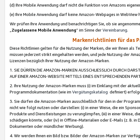
(d) Ihre Mobile Anwendung darf nicht die Funktion von Amazons eige
(e) Ihre Mobile Anwendung darf keine Amazon-Webpages in WebView 
Wir prüfen Ihre Anwendung und benachrichtigen Sie, ob sie angenomm
„
Zugelassene Mobile Anwendung
“ im Sinne der
Vereinbarung
.
Markenrichtlinien für das 
Diese Richtlinien gelten für die Nutzung der Marken, die wir Ihnen als 
müssen jederzeit strikt eingehalten werden, und jede Nutzung der Ama
Lizenzen bezüglich Ihrer Nutzung der Amazon-Marken.
1. SIE DÜRFEN DIE AMAZON-MARKEN AUSSCHLIESSLICH DURCH DARS
AUF EINER AMAZON-WEBSITE MITTELS EINES ENTSPRECHENDEN PART
2. Ihre Nutzung der Amazon-Marken muss (i) im Einklang mit der aktuells
Programmdokumentation (wie im
Vergütungskatalog
definiert) erfolg
3. Sie dürfen die Amazon-Marken ausschließlich für den in der Progr
nicht wie folgt nutzen oder darstellen: (i) in einer Weise, die ein Spo
Produkte und Dienstleistungen zu verunglimpfen, (iii) in einer Weise
schädigen könnte, oder (iv) in Offline-Materialien oder E-Mails (z. B.
Dokumenten oder mündlicher Werbung).
4. Wir werden Ihnen ein Bild bzw. Bilder der Amazon-Marken zur Verfüg