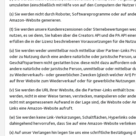
umzuleiten (einschließlich mit Hilfe von auf den Computern der Nutzer i
(s) Sie werden nicht durch Roboter, Softwareprogramme oder auf andere
Amazon-Website generieren.
(t) Sie werden unsere Kundenrezensionen oder Sternebewertungen wed
nutzen, es sei denn, Sie haben über die Creators API und die PA API e
erfüllen die in der Lizenz beschriebenen Voraussetzungen für die Nutzu
(u) Sie werden weder unmittelbar noch mittelbar über Partner-Links P
oder zu Nutzung durch eine andere natürliche oder juristische Person,
Geschäftspartnern nicht gestatten bzw. diese nicht dazu auffordern od
andere natürliche oder juristische Person, unmittelbar oder mittelbar
zu Wiederverkaufs- oder gewerblichen Zwecken (gleich welcher Art) 
auf Ihrer Website zum Wiederverkauf oder für gewerbliche Nutzungen 
(v) Sie werden die URL Ihrer Website, die die Partner-Links enthält b
werden, nicht in einer Weise tarnen, verstecken, manipulieren oder and
nicht mit angemessenem Aufwand in der Lage sind, die Website oder A
Links eine Amazon-Website aufruft.
(w) Sie werden keine Link-Verkürzungen, Schaltflächen, Hyperlinks ode
dahingehend hervorrufen, dass Sie auf eine Amazon-Website verlinken
(x) Auf unser Verlangen hin legen Sie uns eine schriftliche Bestätigung