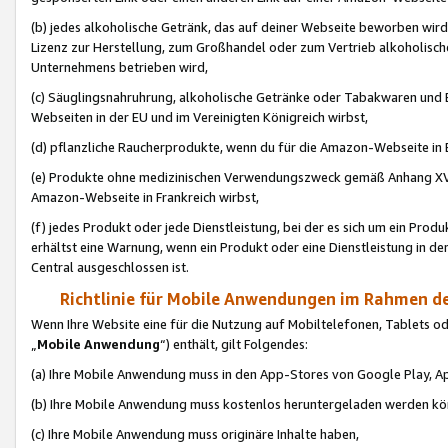
(b) jedes alkoholische Getränk, das auf deiner Webseite beworben wird
Lizenz zur Herstellung, zum Großhandel oder zum Vertrieb alkoholisch
Unternehmens betrieben wird,
(c) Säuglingsnahruhrung, alkoholische Getränke oder Tabakwaren und E
Webseiten in der EU und im Vereinigten Königreich wirbst,
(d) pflanzliche Raucherprodukte, wenn du für die Amazon-Webseite in B
(e) Produkte ohne medizinischen Verwendungszweck gemäß Anhang XVI 
Amazon-Webseite in Frankreich wirbst,
(f) jedes Produkt oder jede Dienstleistung, bei der es sich um ein Prod
erhältst eine Warnung, wenn ein Produkt oder eine Dienstleistung in de
Central ausgeschlossen ist.
Richtlinie für Mobile Anwendungen im Rahmen de
Wenn Ihre Website eine für die Nutzung auf Mobiltelefonen, Tablets 
„
Mobile Anwendung
“) enthält, gilt Folgendes:
(a) Ihre Mobile Anwendung muss in den App-Stores von Google Play, A
(b) Ihre Mobile Anwendung muss kostenlos heruntergeladen werden könn
(c) Ihre Mobile Anwendung muss originäre Inhalte haben,