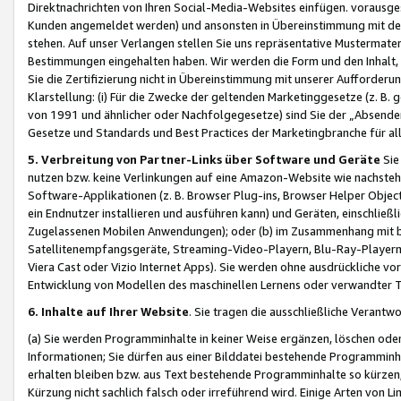
Direktnachrichten von Ihren Social-Media-Websites einfügen. vorausg
Kunden angemeldet werden) und ansonsten in Übereinstimmung mit der
stehen. Auf unser Verlangen stellen Sie uns repräsentative Mustermater
Bestimmungen eingehalten haben. Wir werden die Form und den Inhalt, di
Sie die Zertifizierung nicht in Übereinstimmung mit unserer Aufforderu
Klarstellung: (i) Für die Zwecke der geltenden Marketinggesetze (z. 
von 1991 und ähnlicher oder Nachfolgegesetze) sind Sie der „Absender“ j
Gesetze und Standards und Best Practices der Marketingbranche für 
5. Verbreitung von Partner-Links über Software und Geräte
Sie
nutzen bzw. keine Verlinkungen auf eine Amazon-Website wie nachsteh
Software-Applikationen (z. B. Browser Plug-ins, Browser Helper Objec
ein Endnutzer installieren und ausführen kann) und Geräten, einschlie
Zugelassenen Mobilen Anwendungen); oder (b) im Zusammenhang mit bzw.
Satellitenempfangsgeräte, Streaming-Video-Playern, Blu-Ray-Playern 
Viera Cast oder Vizio Internet Apps). Sie werden ohne ausdrückliche v
Entwicklung von Modellen des maschinellen Lernens oder verwandter 
6. Inhalte auf Ihrer Website
. Sie tragen die ausschließliche Verantwo
(a) Sie werden Programminhalte in keiner Weise ergänzen, löschen oder
Informationen; Sie dürfen aus einer Bilddatei bestehende Programminhal
erhalten bleiben bzw. aus Text bestehende Programminhalte so kürzen, 
Kürzung nicht sachlich falsch oder irreführend wird. Einige Arten von L