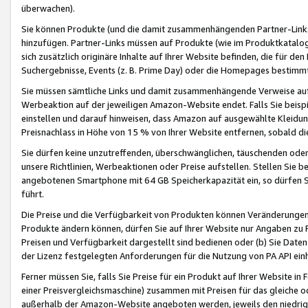
überwachen).
Sie können Produkte (und die damit zusammenhängenden Partner-Links)
hinzufügen. Partner-Links müssen auf Produkte (wie im Produktkatalog de
sich zusätzlich originäre Inhalte auf Ihrer Website befinden, die für 
Suchergebnisse, Events (z. B. Prime Day) oder die Homepages bestimmte
Sie müssen sämtliche Links und damit zusammenhängende Verweise auf z
Werbeaktion auf der jeweiligen Amazon-Website endet. Falls Sie beisp
einstellen und darauf hinweisen, dass Amazon auf ausgewählte Kleidun
Preisnachlass in Höhe von 15 % von Ihrer Website entfernen, sobald di
Sie dürfen keine unzutreffenden, überschwänglichen, täuschenden od
unsere Richtlinien, Werbeaktionen oder Preise aufstellen. Stellen Sie 
angebotenen Smartphone mit 64 GB Speicherkapazität ein, so dürfen S
führt.
Die Preise und die Verfügbarkeit von Produkten können Veränderungen 
Produkte ändern können, dürfen Sie auf Ihrer Website nur Angaben zu P
Preisen und Verfügbarkeit dargestellt sind bedienen oder (b) Sie Daten
der Lizenz festgelegten Anforderungen für die Nutzung von PA API einh
Ferner müssen Sie, falls Sie Preise für ein Produkt auf Ihrer Website in 
einer Preisvergleichsmaschine) zusammen mit Preisen für das gleiche o
außerhalb der Amazon-Website angeboten werden, jeweils den niedrigst