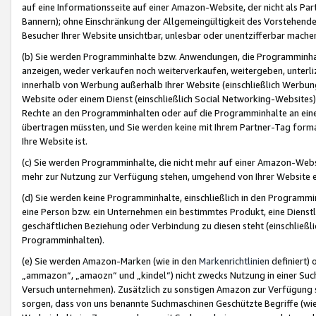
auf eine Informationsseite auf einer Amazon-Website, der nicht als Part
Bannern); ohne Einschränkung der Allgemeingültigkeit des Vorstehende
Besucher Ihrer Website unsichtbar, unlesbar oder unentzifferbar mache
(b) Sie werden Programminhalte bzw. Anwendungen, die Programminhalt
anzeigen, weder verkaufen noch weiterverkaufen, weitergeben, unterli
innerhalb von Werbung außerhalb Ihrer Website (einschließlich Werbun
Website oder einem Dienst (einschließlich Social Networking-Website
Rechte an den Programminhalten oder auf die Programminhalte an eine a
übertragen müssten, und Sie werden keine mit Ihrem Partner-Tag formati
Ihre Website ist.
(c) Sie werden Programminhalte, die nicht mehr auf einer Amazon-Websit
mehr zur Nutzung zur Verfügung stehen, umgehend von Ihrer Website e
(d) Sie werden keine Programminhalte, einschließlich in den Programmin
eine Person bzw. ein Unternehmen ein bestimmtes Produkt, eine Dienstle
geschäftlichen Beziehung oder Verbindung zu diesen steht (einschließli
Programminhalten).
(e) Sie werden Amazon-Marken (wie in den
Markenrichtlinien
definiert) 
„ammazon“, „amaozn“ und „kindel“) nicht zwecks Nutzung in einer Suc
Versuch unternehmen). Zusätzlich zu sonstigen Amazon zur Verfügung 
sorgen, dass von uns benannte Suchmaschinen Geschützte Begriffe (wie 