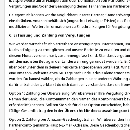
(beispielsweise durch Manipulation oder Kombination von Attributions-
Vergütungen und/oder der Beendigung deiner Teilnahme am Partnerp
Gelegentlich können wir die Möglichkeit unserer Partner, Standardv
einschränken. Amazon behält sich (ungeachtet etwaiger Fristen) das Re
modifizieren. Weitere Informationen zu Einschränkungen für Vergütung
6. Erfassung und Zahlung von Vergütungen
Wir werden wirtschaftlich vertretbare Anstrengungen unternehmen, um 
Nachverfolgung zu ermöglichen und unsere Berichte zu erstellen und di
diesem Monat verdient hast, zusammengefasst sind. Standardvergütung
auf den nächsten Betrag in der Landeswährung gerundet werden (z. B. C
über oder unter dem in deiner Preiskarte angegebenen Satz liegt. Wir
eine Amazon-Webseite etwa 60 Tage nach Ende jedes Kalendermonats, i
wurden. Du kannst wählen, ob du Zahlungen in einer anderen Währung
dafür entscheidest, erklärst du dich damit einverstanden, dass die K
Option 1: Zahlung per Überweisung.
Wir überweisen Ihre Vergütung dir
Namen der Bank, die Kontonummer, den Namen des Kontoinhabers bzw. a
erforderlich) nennen. Sollten Sie sich für diese Option entscheiden, be
fällige Gesamtbetrag den in der
Übersicht Mindestauszahlungsbet
Option 2: Zahlung per Amazon-Geschenkgutschein.
Wir übersenden Ihne
Partnerkonto genannte Haupt-E-Mail-Adresse. Diese Geschenkgutschei