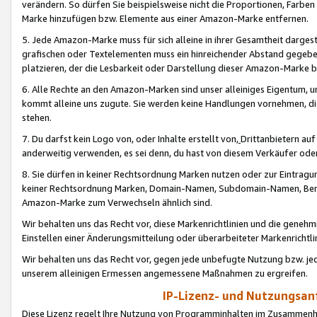
verändern. So dürfen Sie beispielsweise nicht die Proportionen, Farb
Marke hinzufügen bzw. Elemente aus einer Amazon-Marke entfernen.
5. Jede Amazon-Marke muss für sich alleine in ihrer Gesamtheit darge
grafischen oder Textelementen muss ein hinreichender Abstand gegebe
platzieren, der die Lesbarkeit oder Darstellung dieser Amazon-Marke b
6. Alle Rechte an den Amazon-Marken sind unser alleiniges Eigentum, 
kommt alleine uns zugute. Sie werden keine Handlungen vornehmen, 
stehen.
7. Du darfst kein Logo von, oder Inhalte erstellt von,
Drittanbietern au
anderweitig verwenden, es sei denn, du hast von diesem Verkäufer oder
8. Sie dürfen in keiner Rechtsordnung Marken nutzen oder zur Eintragu
keiner Rechtsordnung Marken, Domain-Namen, Subdomain-Namen, Benu
Amazon-Marke zum Verwechseln ähnlich sind.
Wir behalten uns das Recht vor, diese Markenrichtlinien und die gene
Einstellen einer Änderungsmitteilung oder überarbeiteter Markenricht
Wir behalten uns das Recht vor, gegen jede unbefugte Nutzung bzw. jede 
unserem alleinigen Ermessen angemessene Maßnahmen zu ergreifen.
IP-Lizenz- und Nutzungsan
Diese Lizenz regelt Ihre Nutzung von Programminhalten im Zusammen