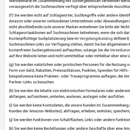
Werbeinhalte im Zusammenhang mit Suchergebnissen verwendet werden,
vorausgesetzt die Suchmaschine verfügt über entsprechende Ausschlu
(f) Sie werden nicht auf Schlagwörter, Suchbegriffe oder andere Ident
Amazon oder unseren verbundenen Unternehmen oder Abwandlungen bzw
nicht abschließende Liste unserer Marken entnehmen Sie bitte der Nich
Schlagwortauktionen auf Suchmaschinen teilnehmen, wenn die sich da
Kostenpflichtige Suchplatzierung (wie im
Vergütungskatalog
definiert
Suchmaschinen Links zur Verfügung stellen, damit Sie bei allgemeinen I
kostenfreien Suchergebnissen) auftauchen, solange Sie die
Vereinbaru
auf Ihre Website leiten und nicht unmittelbar oder mittelbar über eine
(g) Sie werden natürlichen oder juristischen Personen für die Nutzung 
Form von Geld, Rabatten, Preisnachlässen, Punkten, Spenden für Hilfs
beispielsweise keine Prämien- oder Treueprogramme auflegen, die Anrei
Partner-Links zu besuchen.
(h) Sie werden die Inhalte von elektronischen Formularen oder anderem M
abfangen, aufzeichnen, umleiten, auslesen, auslegen oder ausfüllen.
(i) Sie werden keine Kontodaten, die unsere Kunden im Zusammenhang 
Kunden der Amazon-Websites), abfragen, erheben, einholen, speichern,
(j) Sie werden Funktionen von Schaltflächen, Links oder andere Funkti
(k) Sie werden keine Bestellungen oder andere Geschäfte über eine Ama