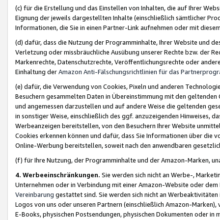
(c) für die Erstellung und das Einstellen von Inhalten, die auf Ihrer We
Eignung der jeweils dargestellten Inhalte (einschließlich sämtlicher 
Informationen, die Sie in einen Partner-Link aufnehmen oder mit diese
(d) dafür, dass die Nutzung der Programminhalte, Ihrer Website und des 
Verletzung oder missbräuchliche Ausübung unserer Rechte bzw. der Recht
Markenrechte, Datenschutzrechte, Veröffentlichungsrechte oder anderer
Einhaltung der
Amazon Anti-Fälschungsrichtlinien für das Partnerpro
(e) dafür, die Verwendung von Cookies, Pixeln und anderen Technologien
Besuchern gesammelten Daten in Übereinstimmung mit den geltenden Ge
und angemessen darzustellen und auf andere Weise die geltenden geset
in sonstiger Weise, einschließlich des ggf. anzuzeigenden Hinweises, d
Werbeanzeigen bereitstellen, von den Besuchern Ihrer Website unmitte
Cookies erkennen können und dafür, dass Sie Informationen über die v
Online-Werbung bereitstellen, soweit nach den anwendbaren gesetzlic
(f) für Ihre Nutzung, der Programminhalte und der Amazon-Marken, u
4. Werbeeinschränkungen.
Sie werden sich nicht an Werbe-, Market
Unternehmen oder in Verbindung mit einer Amazon-Website oder dem Pa
Vereinbarung
gestattet sind. Sie werden sich nicht an Werbeaktivitäten
Logos von uns oder unseren Partnern (einschließlich Amazon-Marken), 
E-Books, physischen Postsendungen, physischen Dokumenten oder in 