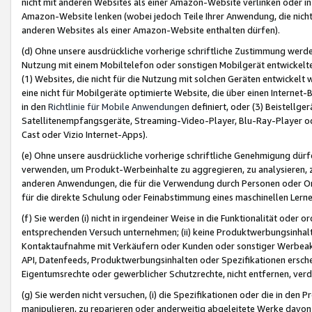
nicht mit anderen Websites als einer Amazon-Website verlinken oder i
Amazon-Website lenken (wobei jedoch Teile Ihrer Anwendung, die nich
anderen Websites als einer Amazon-Website enthalten dürfen).
(d) Ohne unsere ausdrückliche vorherige schriftliche Zustimmung werd
Nutzung mit einem Mobiltelefon oder sonstigen Mobilgerät entwickelt
(1) Websites, die nicht für die Nutzung mit solchen Geräten entwickelt
eine nicht für Mobilgeräte optimierte Website, die über einen Interne
in den
Richtlinie für Mobile Anwendungen
definiert, oder (3) Beistellge
Satellitenempfangsgeräte, Streaming-Video-Player, Blu-Ray-Player ode
Cast oder Vizio Internet-Apps).
(e) Ohne unsere ausdrückliche vorherige schriftliche Genehmigung dürfe
verwenden, um Produkt-Werbeinhalte zu aggregieren, zu analysieren, 
anderen Anwendungen, die für die Verwendung durch Personen oder Or
für die direkte Schulung oder Feinabstimmung eines maschinellen Lern
(f) Sie werden (i) nicht in irgendeiner Weise in die Funktionalität ode
entsprechenden Versuch unternehmen; (ii) keine Produktwerbungsinha
Kontaktaufnahme mit Verkäufern oder Kunden oder sonstiger Werbeaktiv
API, Datenfeeds, Produktwerbungsinhalten oder Spezifikationen erschei
Eigentumsrechte oder gewerblicher Schutzrechte, nicht entfernen, verd
(g) Sie werden nicht versuchen, (i) die Spezifikationen oder die in de
manipulieren, zu reparieren oder anderweitig abgeleitete Werke davon z