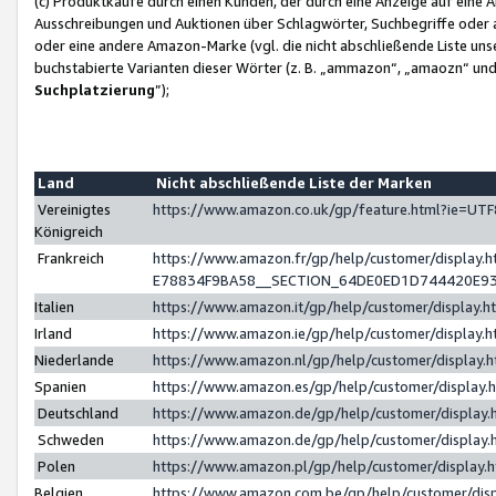
(c) Produktkäufe durch einen Kunden, der durch eine Anzeige auf eine 
Ausschreibungen und Auktionen über Schlagwörter, Suchbegriffe oder 
oder eine andere Amazon-Marke (vgl. die nicht abschließende Liste un
buchstabierte Varianten dieser Wörter (z. B. „ammazon“, „amaozn“ und „
Suchplatzierung
”);
Land
Nicht abschließende Liste der Marken
Vereinigtes
https://www.amazon.co.uk/gp/feature.html?ie=U
Königreich
Frankreich
https://www.amazon.fr/gp/help/customer/displa
E78834F9BA58__SECTION_64DE0ED1D744420E9
Italien
https://www.amazon.it/gp/help/customer/display
Irland
https://www.amazon.ie/gp/help/customer/displa
Niederlande
https://www.amazon.nl/gp/help/customer/display
Spanien
https://www.amazon.es/gp/help/customer/display
Deutschland
https://www.amazon.de/gp/help/customer/displa
Schweden
https://www.amazon.de/gp/help/customer/displa
Polen
https://www.amazon.pl/gp/help/customer/display
Belgien
https://www.amazon.com.be/gp/help/customer/d