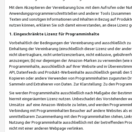
Mit dem Akzeptieren der Vereinbarung bzw. mit dem Aufrufen oder Nutz
Anwendungsprogrammierschnittstellen und anderer Tools (zusammen die
Texten und sonstigen Informationen und Inhalten in Bezug auf Produkte
nutzen können, erklären Sie sich damit einverstanden, an diese Lizenz 
1. Eingeschränkte Lizenz für Programminhalte
Vorbehaltlich der Bedingungen der Vereinbarung und ausschließlich z
Einhaltung der Vereinbarung (einschließlich dieser Lizenz und der ande
nicht übertragbare, nicht unterlizenzierbare, nicht exklusive, gebühren
anzuzeigen; (b) nur diejenigen der Amazon-Marken zu verwenden (wie in 
Programminhalte, ausschließlich auf Ihrer Website und in Übereinstimmu
API, Datenfeeds und Produkt-Werbeinhalte ausschließlich gemäß den Spe
Kopieren oder andere Verwenden von Programminhalten zugunsten Dri
Sammeln und Extrahieren von Daten. Zur Klarstellung: Zu den Program
Sie werden Programminhalte ausschließlich nach Maßgabe der Besti
hiermit eingeräumten Lizenz nutzen. Unbeschadet des Vorstehenden we
Umsätze auf eine Amazon-Website zu leiten, und werden Programminhal
Verbindung mit Programminhalten Besucher auf andere Websites als ein
unmittelbarem Zusammenhang mit den Programminhalten stehen, Links z
Nutzung der Programminhalte ausschließlich mit der betreffenden Pr
nicht mit einer anderen Webpage verlinken.