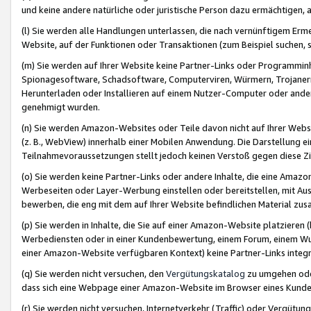
und keine andere natürliche oder juristische Person dazu ermächtigen, a
(l) Sie werden alle Handlungen unterlassen, die nach vernünftigem Erme
Website, auf der Funktionen oder Transaktionen (zum Beispiel suchen, s
(m) Sie werden auf Ihrer Website keine Partner-Links oder Programmin
Spionagesoftware, Schadsoftware, Computerviren, Würmern, Trojaner
Herunterladen oder Installieren auf einem Nutzer-Computer oder ande
genehmigt wurden.
(n) Sie werden Amazon-Websites oder Teile davon nicht auf Ihrer Websi
(z. B., WebView) innerhalb einer Mobilen Anwendung. Die Darstellung ein
Teilnahmevoraussetzungen stellt jedoch keinen Verstoß gegen diese Zif
(o) Sie werden keine Partner-Links oder andere Inhalte, die eine Am
Werbeseiten oder Layer-Werbung einstellen oder bereitstellen, mit Au
bewerben, die eng mit dem auf Ihrer Website befindlichen Material z
(p) Sie werden in Inhalte, die Sie auf einer Amazon-Website platzier
Werbediensten oder in einer Kundenbewertung, einem Forum, einem Wun
einer Amazon-Website verfügbaren Kontext) keine Partner-Links integr
(q) Sie werden nicht versuchen, den
Vergütungskatalog
zu umgehen oder
dass sich eine Webpage einer Amazon-Website im Browser eines Kunden 
(r) Sie werden nicht versuchen, Internetverkehr (Traffic) oder Vergü