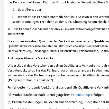
der Kunde schließt einen Kauf des Produkts ab, das Sie mit der Alexa 
C. über Alexa, oder
D. indem er das Produkt innerhalb der Skills Session in den Waren
seiner erstmaligen Teilnahme an der Alexa Shopping Action abschlie
iii. das Produkt, das Sie mit der Alexa-Einkaufsaktion vorgestellt ha
ihm bezahlt.
Die aus den einzelnen Qualifizierten Verkäufen generierten „
Qualifizi
Qualifizierten Verkäufe einnehmen, abzüglich etwaiger Versandkosten
Mehrwertsteuer), Servicegebühren, Gutschriften, Preisnachlässe, Bear
2. Ausgeschlossene Verkäufe
Unbeschadet des Vorstehenden gelten Qualifizierte Verkäufe nicht als
Vergütungskatalog für das Partnerprogramm oder andere Bestimmungen,
wir jeweils für das Partnerprogramm festlegen, einschließlich der jewe
„
Programmdokumentation
“).
Ferner gelten folgende Verkäufe, die andernfalls Qualifizierte Verkä
(a) Produktkäufe, die nach Beendigung Ihrer
Vereinbarung
erfolgen;
(b) Produktbestellungen, bei denen eine Stornierung, Rückgabe oder R