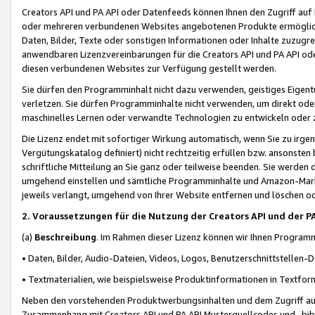
Creators API und PA API oder Datenfeeds können Ihnen den Zugriff auf D
oder mehreren verbundenen Websites angebotenen Produkte ermögliche
Daten, Bilder, Texte oder sonstigen Informationen oder Inhalte zuzugre
anwendbaren Lizenzvereinbarungen für die Creators API und PA API od
diesen verbundenen Websites zur Verfügung gestellt werden.
Sie dürfen den Programminhalt nicht dazu verwenden, geistiges Eigent
verletzen. Sie dürfen Programminhalte nicht verwenden, um direkt ode
maschinelles Lernen oder verwandte Technologien zu entwickeln oder zu
Die Lizenz endet mit sofortiger Wirkung automatisch, wenn Sie zu irg
Vergütungskatalog definiert) nicht rechtzeitig erfüllen bzw. ansonsten
schriftliche Mitteilung an Sie ganz oder teilweise beenden. Sie werden
umgehend einstellen und sämtliche Programminhalte und Amazon-Marke
jeweils verlangt, umgehend von Ihrer Website entfernen und löschen od
2. Voraussetzungen für die Nutzung der Creators API und der P
(a)
Beschreibung
. Im Rahmen dieser Lizenz können wir Ihnen Programmi
• Daten, Bilder, Audio-Dateien, Videos, Logos, Benutzerschnittstellen-
• Textmaterialien, wie beispielsweise Produktinformationen in Textfor
Neben den vorstehenden Produktwerbungsinhalten und dem Zugriff auf 
Zusammenhang mit Creators API und PA API Musterquellcodes und -bibli