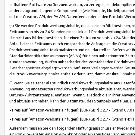
enthaltene Software zurückzuentwickeln, zu zerlegen, zu dekompilier
andere zugrunde liegende Komponenten (wie Modelle, Modellparameter
mit der Creators API, der PA API, Datenfeeds oder in den Produkt Werb
(h) Sie werden Produktwerbungsinhalte, die aus einem Bild bestehen, ni
Zeitraum von bis zu 24 Stunden einen Link auf Produktwerbungsinhalte
die nicht aus Bildern bestehen, für einen Zeitraum von bis zu 24 Stund
Ablauf dieses Zeitraums durch entsprechende Anfrage an die Creators 
Produktwerbungsinhalte aktualisieren und neu darstellen. Sofern wir Ih
Standardidentifikationsnummern (ASINs) für einen unbestimmten Zeitra
Kundenanwendung, dürfen unbeschadet des Vorstehenden Produktwerbu
Zwischenspeicher abgelegt werden. Auf unser Verlangen werden Sie un
die Produktwerbungsinhalte enthält oder nutzt, damit wir Ihre Einhalt
(i) Wenn Sie seltener als stündlich Produktwerbungsinhalte aus Datenfe
Anwendung angezeigten Produktwerbungsinhalte aktualisieren, werden 
Datums-/Uhrzeitstempel einfügen. Wenn Sie jedoch die in Ihrer Anwe
und aktualisiert haben, kann der Datumsteil des Stempels entfallen. Dies
• Preis auf [Amazon-Website einfügen]: [EUR/GBP] 32,77 (Stand 07.01.
• Preis auf [Amazon-Website einfügen]: [EUR/GBP] 32,77 (Stand 14:11 
Außerdem müssen Sie den folgenden Haftungsausschluss entweder neb
ein Pop-up-Fenster, ein Pop-up-Skript oder ein sonstiges vergleichba