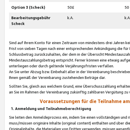
Option 3 (Scheck)
50£
50
Bearbeitungsgebühr
k.A.
k.A
Scheck
Sind auf Ihrem Konto für einen Zeitraum von mindestens drei Jahren kein
Frist von sieben Tagen nach einer entsprechenden Ankündigung die für
Schlussbetrag zurückzuhalten, der dem in der Übersicht Mindestausz
Mindestauszahlungsbetrag entspricht. Ferner können eine etwaig aufg
unterliegen oder durch geltende Verjährungsfristen verfallen.
An Sie unter Abzug bzw. Einbehalt aller in der Vereinbarung beschrieb
Ihnen gemäß der Vereinbarung zustehenden Beträge dar.
Sollten Sie, gleich aus welchem Grund, eine Überschusszahlung erhalte
an Sie im Rahmen der Vereinbarung zukünftig zahlbaren Vergütung zu 
Voraussetzungen für die Teilnahme a
1. Anmeldung und Teilnahmeberechtigung
Sie leiten den Anmeldeprozess ein, indem Sie einen vollständigen und 
muss/müssen originäre Inhalte (original content) enthalten und über d
Originalinhalte, die Materialien von Dritten verwenden, müssen wese