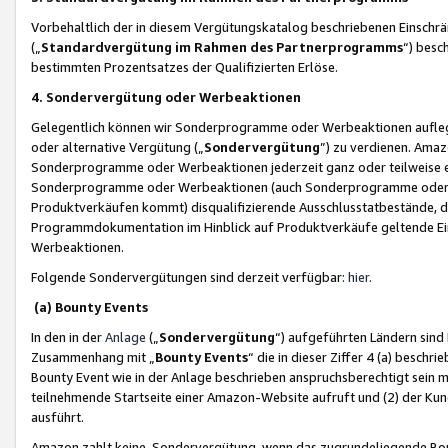
Vorbehaltlich der in diesem Vergütungskatalog beschriebenen Einschr
(„
Standardvergütung im Rahmen des Partnerprogramms
“) besc
bestimmten Prozentsatzes der Qualifizierten Erlöse.
4. Sondervergütung oder Werbeaktionen
Gelegentlich können wir Sonderprogramme oder Werbeaktionen auflegen,
oder alternative Vergütung („
Sondervergütung
”) zu verdienen. Amazo
Sonderprogramme oder Werbeaktionen jederzeit ganz oder teilweise einz
Sonderprogramme oder Werbeaktionen (auch Sonderprogramme oder We
Produktverkäufen kommt) disqualifizierende Ausschlusstatbestände, di
Programmdokumentation im Hinblick auf Produktverkäufe geltende E
Werbeaktionen.
Folgende Sondervergütungen sind derzeit verfügbar:
hier
.
(a) Bounty Events
In den in der
Anlage
(„
Sondervergütung
“) aufgeführten Ländern sind
Zusammenhang mit „
Bounty Events
“ die in dieser Ziffer 4 (a) besch
Bounty Event wie in der Anlage beschrieben anspruchsberechtigt sein mu
teilnehmende Startseite einer Amazon-Website aufruft und (2) der Kun
ausführt.
Amazon zahlt keine Sondervergütung, wenn das zugrundeliegende Boun