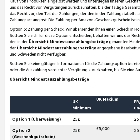
Kauf von Produkten eingelöst werden und unterliegen unseren Geschäf
uns das Recht vor, Vergütungen zurückzuhalten, bis der fällige Gesamt
das Recht vor, den Teil der Zahlungen, der den in der Zahlungstabelle 
Zahlungsart angibst. Die Zahlung per Amazon-Geschenkgutschein ist in
Option 3: Zahlung per Scheck.
Wir übersenden Ihnen einen Scheck in Höh
Sollten Sie sich für diese Option entscheiden, behalten wir uns das Rec
den in der
Übersicht Mindestauszahlungsbeträge
genannten Mindest
der
Übersicht Mindestauszahlungsbeträge
angegebene Bearbeitung
und Schweden nicht verfügbar.
Sollten Sie keine gültigen Informationen für die Zahlungsoption bereit
oder die Auszahlung verdienter Vergütung zurückhalten, bis Sie eine A
Übersicht Mindestauszahlungsbeträge
UK Maxium
UK
FR,
Minimum
un
Option 1 (Überweisung)
25£
25
£5,000
Option 2
25£
25
(Geschenkgutschein)