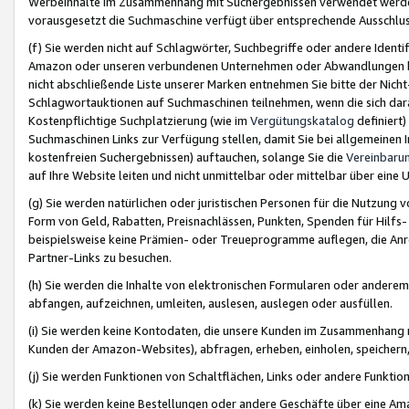
Werbeinhalte im Zusammenhang mit Suchergebnissen verwendet werden,
vorausgesetzt die Suchmaschine verfügt über entsprechende Ausschlu
(f) Sie werden nicht auf Schlagwörter, Suchbegriffe oder andere Ident
Amazon oder unseren verbundenen Unternehmen oder Abwandlungen bzw
nicht abschließende Liste unserer Marken entnehmen Sie bitte der Nich
Schlagwortauktionen auf Suchmaschinen teilnehmen, wenn die sich da
Kostenpflichtige Suchplatzierung (wie im
Vergütungskatalog
definiert
Suchmaschinen Links zur Verfügung stellen, damit Sie bei allgemeinen I
kostenfreien Suchergebnissen) auftauchen, solange Sie die
Vereinbaru
auf Ihre Website leiten und nicht unmittelbar oder mittelbar über eine
(g) Sie werden natürlichen oder juristischen Personen für die Nutzung 
Form von Geld, Rabatten, Preisnachlässen, Punkten, Spenden für Hilfs
beispielsweise keine Prämien- oder Treueprogramme auflegen, die Anrei
Partner-Links zu besuchen.
(h) Sie werden die Inhalte von elektronischen Formularen oder anderem M
abfangen, aufzeichnen, umleiten, auslesen, auslegen oder ausfüllen.
(i) Sie werden keine Kontodaten, die unsere Kunden im Zusammenhang 
Kunden der Amazon-Websites), abfragen, erheben, einholen, speichern,
(j) Sie werden Funktionen von Schaltflächen, Links oder andere Funkti
(k) Sie werden keine Bestellungen oder andere Geschäfte über eine Ama