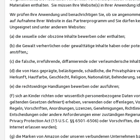
Materialien enthalten. Sie müssen Ihre Website(s) in Ihrer Anwendung ide
Wir prüfen Ihre Anwendung und benachrichtigen Sie, ob sie angenommen
auf Aufnahme Ihrer Website in das Partnerprogramm und Sie dürfen kei
Ungeeignet sind unter anderem Websites:
(a) die sexuelle oder obszöne Inhalte bewerben oder enthalten;
(b) die Gewalt verherrlichen oder gewalttätige Inhalte haben oder pot
anstiften,;
(c) die falsche, irreführende, diffamierende oder verleumderische Inha
(d) die von Hass geprägte, belästigende, schädliche, die Privatsphäre v
Herkunft, Hautfarbe, Geschlecht, Religion, Nationalität, Behinderung, 
(e) die rechtswidrige Handlungen bewerben oder ausführen;
(f) sich an Kinder richten oder wissentlich personenbezogene Daten vo
geltenden Gesetzen definiert) erheben, verwenden oder offenlegen, Vo
Regeln, Vorschriften, Anordnungen, Lizenzen, Genehmigungen, Richtlini
Entscheidungen oder andere Anforderungen einer zuständigen Regierung
Privacy Protection Act (15 U.S.C. §§ 6501-6506) oder Vorschriften, di
Internet erlassen wurden);
(g) die Marken von Amazon oder unseren verbundenen Unternehmen b