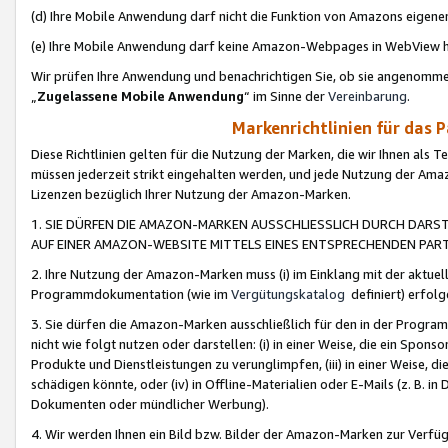
(d) Ihre Mobile Anwendung darf nicht die Funktion von Amazons eige
(e) Ihre Mobile Anwendung darf keine Amazon-Webpages in WebView 
Wir prüfen Ihre Anwendung und benachrichtigen Sie, ob sie angenomm
„
Zugelassene Mobile Anwendung
“ im Sinne der
Vereinbarung
.
Markenrichtlinien für das 
Diese Richtlinien gelten für die Nutzung der Marken, die wir Ihnen als 
müssen jederzeit strikt eingehalten werden, und jede Nutzung der Ama
Lizenzen bezüglich Ihrer Nutzung der Amazon-Marken.
1. SIE DÜRFEN DIE AMAZON-MARKEN AUSSCHLIESSLICH DURCH DARS
AUF EINER AMAZON-WEBSITE MITTELS EINES ENTSPRECHENDEN PART
2. Ihre Nutzung der Amazon-Marken muss (i) im Einklang mit der aktuells
Programmdokumentation (wie im
Vergütungskatalog
definiert) erfolg
3. Sie dürfen die Amazon-Marken ausschließlich für den in der Progr
nicht wie folgt nutzen oder darstellen: (i) in einer Weise, die ein Spo
Produkte und Dienstleistungen zu verunglimpfen, (iii) in einer Weise
schädigen könnte, oder (iv) in Offline-Materialien oder E-Mails (z. B.
Dokumenten oder mündlicher Werbung).
4. Wir werden Ihnen ein Bild bzw. Bilder der Amazon-Marken zur Verfüg