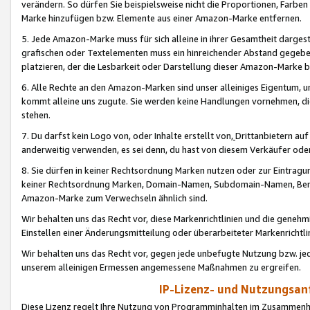
verändern. So dürfen Sie beispielsweise nicht die Proportionen, Farb
Marke hinzufügen bzw. Elemente aus einer Amazon-Marke entfernen.
5. Jede Amazon-Marke muss für sich alleine in ihrer Gesamtheit darge
grafischen oder Textelementen muss ein hinreichender Abstand gegebe
platzieren, der die Lesbarkeit oder Darstellung dieser Amazon-Marke b
6. Alle Rechte an den Amazon-Marken sind unser alleiniges Eigentum, 
kommt alleine uns zugute. Sie werden keine Handlungen vornehmen, 
stehen.
7. Du darfst kein Logo von, oder Inhalte erstellt von,
Drittanbietern au
anderweitig verwenden, es sei denn, du hast von diesem Verkäufer oder
8. Sie dürfen in keiner Rechtsordnung Marken nutzen oder zur Eintragu
keiner Rechtsordnung Marken, Domain-Namen, Subdomain-Namen, Benu
Amazon-Marke zum Verwechseln ähnlich sind.
Wir behalten uns das Recht vor, diese Markenrichtlinien und die gene
Einstellen einer Änderungsmitteilung oder überarbeiteter Markenricht
Wir behalten uns das Recht vor, gegen jede unbefugte Nutzung bzw. jede 
unserem alleinigen Ermessen angemessene Maßnahmen zu ergreifen.
IP-Lizenz- und Nutzungsan
Diese Lizenz regelt Ihre Nutzung von Programminhalten im Zusammen