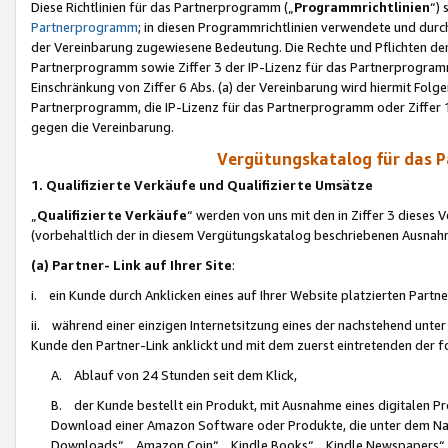
Diese Richtlinien für das Partnerprogramm („
Programmrichtlinien
“)
Partnerprogramm
; in diesen Programmrichtlinien verwendete und durch
der Vereinbarung zugewiesene Bedeutung. Die Rechte und Pflichten de
Partnerprogramm sowie Ziffer 3 der IP-Lizenz für das Partnerprogram
Einschränkung von Ziffer 6 Abs. (a) der Vereinbarung wird hiermit Fol
Partnerprogramm, die IP-Lizenz für das Partnerprogramm oder Ziffer 1
gegen die Vereinbarung.
Vergütungskatalog für das 
1. Qualifizierte Verkäufe und Qualifizierte Umsätze
„
Qualifizierte Verkäufe
“ werden von uns mit den in Ziffer 3 diese
(vorbehaltlich der in diesem Vergütungskatalog beschriebenen Ausnah
(a) Partner- Link auf Ihrer Site
:
i. ein Kunde durch Anklicken eines auf Ihrer Website platzierten Part
ii. während einer einzigen Internetsitzung eines der nachstehend unter (i)
Kunde den Partner-Link anklickt und mit dem zuerst eintretenden der f
A. Ablauf von 24 Stunden seit dem Klick,
B. der Kunde bestellt ein Produkt, mit Ausnahme eines digitalen P
Download einer Amazon Software oder Produkte, die unter dem N
Downloads“, „Amazon Coin“, „Kindle Books“, „Kindle Newspapers“, „