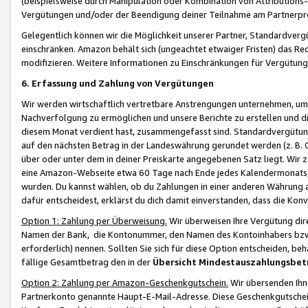
(beispielsweise durch Manipulation oder Kombination von Attributions-
Vergütungen und/oder der Beendigung deiner Teilnahme am Partnerp
Gelegentlich können wir die Möglichkeit unserer Partner, Standardv
einschränken. Amazon behält sich (ungeachtet etwaiger Fristen) das Re
modifizieren. Weitere Informationen zu Einschränkungen für Vergütung
6. Erfassung und Zahlung von Vergütungen
Wir werden wirtschaftlich vertretbare Anstrengungen unternehmen, um 
Nachverfolgung zu ermöglichen und unsere Berichte zu erstellen und di
diesem Monat verdient hast, zusammengefasst sind. Standardvergütung
auf den nächsten Betrag in der Landeswährung gerundet werden (z. B. C
über oder unter dem in deiner Preiskarte angegebenen Satz liegt. Wir
eine Amazon-Webseite etwa 60 Tage nach Ende jedes Kalendermonats, i
wurden. Du kannst wählen, ob du Zahlungen in einer anderen Währung
dafür entscheidest, erklärst du dich damit einverstanden, dass die K
Option 1: Zahlung per Überweisung.
Wir überweisen Ihre Vergütung dir
Namen der Bank, die Kontonummer, den Namen des Kontoinhabers bzw. a
erforderlich) nennen. Sollten Sie sich für diese Option entscheiden, be
fällige Gesamtbetrag den in der
Übersicht Mindestauszahlungsbet
Option 2: Zahlung per Amazon-Geschenkgutschein.
Wir übersenden Ihne
Partnerkonto genannte Haupt-E-Mail-Adresse. Diese Geschenkgutschei