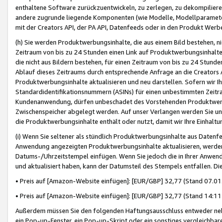
enthaltene Software zurückzuentwickeln, zu zerlegen, zu dekompilier
andere zugrunde liegende Komponenten (wie Modelle, Modellparameter
mit der Creators API, der PA API, Datenfeeds oder in den Produkt Werb
(h) Sie werden Produktwerbungsinhalte, die aus einem Bild bestehen, ni
Zeitraum von bis zu 24 Stunden einen Link auf Produktwerbungsinhalte
die nicht aus Bildern bestehen, für einen Zeitraum von bis zu 24 Stund
Ablauf dieses Zeitraums durch entsprechende Anfrage an die Creators 
Produktwerbungsinhalte aktualisieren und neu darstellen. Sofern wir Ih
Standardidentifikationsnummern (ASINs) für einen unbestimmten Zeitra
Kundenanwendung, dürfen unbeschadet des Vorstehenden Produktwerbu
Zwischenspeicher abgelegt werden. Auf unser Verlangen werden Sie un
die Produktwerbungsinhalte enthält oder nutzt, damit wir Ihre Einhalt
(i) Wenn Sie seltener als stündlich Produktwerbungsinhalte aus Datenfe
Anwendung angezeigten Produktwerbungsinhalte aktualisieren, werden 
Datums-/Uhrzeitstempel einfügen. Wenn Sie jedoch die in Ihrer Anwe
und aktualisiert haben, kann der Datumsteil des Stempels entfallen. Dies
• Preis auf [Amazon-Website einfügen]: [EUR/GBP] 32,77 (Stand 07.01.
• Preis auf [Amazon-Website einfügen]: [EUR/GBP] 32,77 (Stand 14:11 
Außerdem müssen Sie den folgenden Haftungsausschluss entweder neb
ein Pop-up-Fenster, ein Pop-up-Skript oder ein sonstiges vergleichba