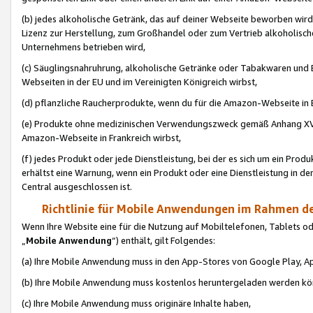
(b) jedes alkoholische Getränk, das auf deiner Webseite beworben wird
Lizenz zur Herstellung, zum Großhandel oder zum Vertrieb alkoholisch
Unternehmens betrieben wird,
(c) Säuglingsnahruhrung, alkoholische Getränke oder Tabakwaren und E
Webseiten in der EU und im Vereinigten Königreich wirbst,
(d) pflanzliche Raucherprodukte, wenn du für die Amazon-Webseite in B
(e) Produkte ohne medizinischen Verwendungszweck gemäß Anhang XVI 
Amazon-Webseite in Frankreich wirbst,
(f) jedes Produkt oder jede Dienstleistung, bei der es sich um ein Prod
erhältst eine Warnung, wenn ein Produkt oder eine Dienstleistung in de
Central ausgeschlossen ist.
Richtlinie für Mobile Anwendungen im Rahmen de
Wenn Ihre Website eine für die Nutzung auf Mobiltelefonen, Tablets 
„
Mobile Anwendung
“) enthält, gilt Folgendes:
(a) Ihre Mobile Anwendung muss in den App-Stores von Google Play, A
(b) Ihre Mobile Anwendung muss kostenlos heruntergeladen werden könn
(c) Ihre Mobile Anwendung muss originäre Inhalte haben,