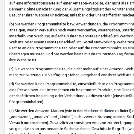
auf eine Informationsseite auf einer Amazon-Website, der nicht als Part
Bannern); ohne Einschränkung der Allgemeingültigkeit des Vorstehende
Besucher Ihrer Website unsichtbar, unlesbar oder unentzifferbar mache
(b) Sie werden Programminhalte bzw. Anwendungen, die Programminhalt
anzeigen, weder verkaufen noch weiterverkaufen, weitergeben, unterli
innerhalb von Werbung außerhalb Ihrer Website (einschließlich Werbun
Website oder einem Dienst (einschließlich Social Networking-Website
Rechte an den Programminhalten oder auf die Programminhalte an eine a
übertragen müssten, und Sie werden keine mit Ihrem Partner-Tag formati
Ihre Website ist.
(c) Sie werden Programminhalte, die nicht mehr auf einer Amazon-Websit
mehr zur Nutzung zur Verfügung stehen, umgehend von Ihrer Website e
(d) Sie werden keine Programminhalte, einschließlich in den Programmin
eine Person bzw. ein Unternehmen ein bestimmtes Produkt, eine Dienstle
geschäftlichen Beziehung oder Verbindung zu diesen steht (einschließli
Programminhalten).
(e) Sie werden Amazon-Marken (wie in den
Markenrichtlinien
definiert) 
„ammazon“, „amaozn“ und „kindel“) nicht zwecks Nutzung in einer Suc
Versuch unternehmen). Zusätzlich zu sonstigen Amazon zur Verfügung 
sorgen, dass von uns benannte Suchmaschinen Geschützte Begriffe (wie 