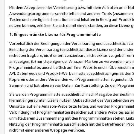
Mit dem Akzeptieren der Vereinbarung bzw. mit dem Aufrufen oder Nutz
Anwendungsprogrammierschnittstellen und anderer Tools (zusammen die
Texten und sonstigen Informationen und Inhalten in Bezug auf Produkte
nutzen können, erklären Sie sich damit einverstanden, an diese Lizenz 
1. Eingeschränkte Lizenz für Programminhalte
Vorbehaltlich der Bedingungen der Vereinbarung und ausschließlich z
Einhaltung der Vereinbarung (einschließlich dieser Lizenz und der ande
nicht übertragbare, nicht unterlizenzierbare, nicht exklusive, gebühren
anzuzeigen; (b) nur diejenigen der Amazon-Marken zu verwenden (wie in 
Programminhalte, ausschließlich auf Ihrer Website und in Übereinstimmu
API, Datenfeeds und Produkt-Werbeinhalte ausschließlich gemäß den Spe
Kopieren oder andere Verwenden von Programminhalten zugunsten Dri
Sammeln und Extrahieren von Daten. Zur Klarstellung: Zu den Program
Sie werden Programminhalte ausschließlich nach Maßgabe der Besti
hiermit eingeräumten Lizenz nutzen. Unbeschadet des Vorstehenden we
Umsätze auf eine Amazon-Website zu leiten, und werden Programminhal
Verbindung mit Programminhalten Besucher auf andere Websites als ein
unmittelbarem Zusammenhang mit den Programminhalten stehen, Links z
Nutzung der Programminhalte ausschließlich mit der betreffenden Pr
nicht mit einer anderen Webpage verlinken.