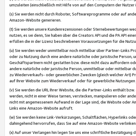
umzuleiten (einschließlich mit Hilfe von auf den Computern der Nutzer i
(s) Sie werden nicht durch Roboter, Softwareprogramme oder auf andere
Amazon-Website generieren.
(t) Sie werden unsere Kundenrezensionen oder Sternebewertungen wed
nutzen, es sei denn, Sie haben über die Creators API und die PA API e
erfüllen die in der Lizenz beschriebenen Voraussetzungen für die Nutzu
(u) Sie werden weder unmittelbar noch mittelbar über Partner-Links P
oder zu Nutzung durch eine andere natürliche oder juristische Person,
Geschäftspartnern nicht gestatten bzw. diese nicht dazu auffordern od
andere natürliche oder juristische Person, unmittelbar oder mittelbar
zu Wiederverkaufs- oder gewerblichen Zwecken (gleich welcher Art) 
auf Ihrer Website zum Wiederverkauf oder für gewerbliche Nutzungen 
(v) Sie werden die URL Ihrer Website, die die Partner-Links enthält b
werden, nicht in einer Weise tarnen, verstecken, manipulieren oder and
nicht mit angemessenem Aufwand in der Lage sind, die Website oder A
Links eine Amazon-Website aufruft.
(w) Sie werden keine Link-Verkürzungen, Schaltflächen, Hyperlinks ode
dahingehend hervorrufen, dass Sie auf eine Amazon-Website verlinken
(x) Auf unser Verlangen hin legen Sie uns eine schriftliche Bestätigung