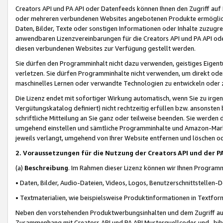
Creators API und PA API oder Datenfeeds können Ihnen den Zugriff auf D
oder mehreren verbundenen Websites angebotenen Produkte ermögliche
Daten, Bilder, Texte oder sonstigen Informationen oder Inhalte zuzugre
anwendbaren Lizenzvereinbarungen für die Creators API und PA API od
diesen verbundenen Websites zur Verfügung gestellt werden.
Sie dürfen den Programminhalt nicht dazu verwenden, geistiges Eigent
verletzen. Sie dürfen Programminhalte nicht verwenden, um direkt ode
maschinelles Lernen oder verwandte Technologien zu entwickeln oder zu
Die Lizenz endet mit sofortiger Wirkung automatisch, wenn Sie zu irg
Vergütungskatalog definiert) nicht rechtzeitig erfüllen bzw. ansonsten
schriftliche Mitteilung an Sie ganz oder teilweise beenden. Sie werden
umgehend einstellen und sämtliche Programminhalte und Amazon-Marke
jeweils verlangt, umgehend von Ihrer Website entfernen und löschen od
2. Voraussetzungen für die Nutzung der Creators API und der P
(a)
Beschreibung
. Im Rahmen dieser Lizenz können wir Ihnen Programmi
• Daten, Bilder, Audio-Dateien, Videos, Logos, Benutzerschnittstellen-
• Textmaterialien, wie beispielsweise Produktinformationen in Textfor
Neben den vorstehenden Produktwerbungsinhalten und dem Zugriff auf 
Zusammenhang mit Creators API und PA API Musterquellcodes und -bibli