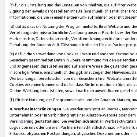
(c) für die Erstellung und das Einstellen von Inhalten, die auf Ihrer We
Eignung der jeweils dargestellten Inhalte (einschließlich sämtlicher 
Informationen, die Sie in einen Partner-Link aufnehmen oder mit diese
(d) dafür, dass die Nutzung der Programminhalte, Ihrer Website und des 
Verletzung oder missbräuchliche Ausübung unserer Rechte bzw. der Recht
Markenrechte, Datenschutzrechte, Veröffentlichungsrechte oder anderer
Einhaltung der
Amazon Anti-Fälschungsrichtlinien für das Partnerpro
(e) dafür, die Verwendung von Cookies, Pixeln und anderen Technologien
Besuchern gesammelten Daten in Übereinstimmung mit den geltenden Ge
und angemessen darzustellen und auf andere Weise die geltenden geset
in sonstiger Weise, einschließlich des ggf. anzuzeigenden Hinweises, d
Werbeanzeigen bereitstellen, von den Besuchern Ihrer Website unmitte
Cookies erkennen können und dafür, dass Sie Informationen über die v
Online-Werbung bereitstellen, soweit nach den anwendbaren gesetzlic
(f) für Ihre Nutzung, der Programminhalte und der Amazon-Marken, u
4. Werbeeinschränkungen.
Sie werden sich nicht an Werbe-, Market
Unternehmen oder in Verbindung mit einer Amazon-Website oder dem Pa
Vereinbarung
gestattet sind. Sie werden sich nicht an Werbeaktivitäten
Logos von uns oder unseren Partnern (einschließlich Amazon-Marken), 
E-Books, physischen Postsendungen, physischen Dokumenten oder in 