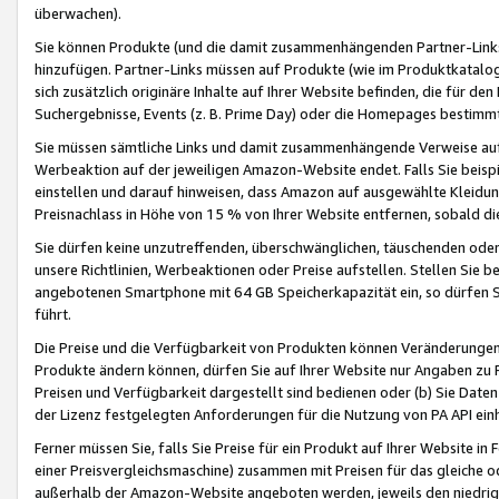
überwachen).
Sie können Produkte (und die damit zusammenhängenden Partner-Links)
hinzufügen. Partner-Links müssen auf Produkte (wie im Produktkatalog de
sich zusätzlich originäre Inhalte auf Ihrer Website befinden, die für 
Suchergebnisse, Events (z. B. Prime Day) oder die Homepages bestimmte
Sie müssen sämtliche Links und damit zusammenhängende Verweise auf z
Werbeaktion auf der jeweiligen Amazon-Website endet. Falls Sie beisp
einstellen und darauf hinweisen, dass Amazon auf ausgewählte Kleidun
Preisnachlass in Höhe von 15 % von Ihrer Website entfernen, sobald di
Sie dürfen keine unzutreffenden, überschwänglichen, täuschenden od
unsere Richtlinien, Werbeaktionen oder Preise aufstellen. Stellen Sie 
angebotenen Smartphone mit 64 GB Speicherkapazität ein, so dürfen S
führt.
Die Preise und die Verfügbarkeit von Produkten können Veränderungen 
Produkte ändern können, dürfen Sie auf Ihrer Website nur Angaben zu P
Preisen und Verfügbarkeit dargestellt sind bedienen oder (b) Sie Daten
der Lizenz festgelegten Anforderungen für die Nutzung von PA API einh
Ferner müssen Sie, falls Sie Preise für ein Produkt auf Ihrer Website in 
einer Preisvergleichsmaschine) zusammen mit Preisen für das gleiche o
außerhalb der Amazon-Website angeboten werden, jeweils den niedrigst