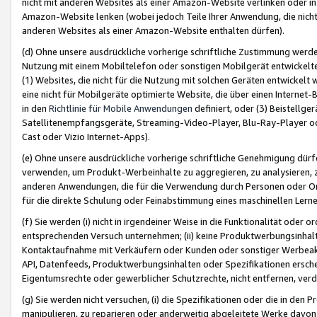
nicht mit anderen Websites als einer Amazon-Website verlinken oder i
Amazon-Website lenken (wobei jedoch Teile Ihrer Anwendung, die nich
anderen Websites als einer Amazon-Website enthalten dürfen).
(d) Ohne unsere ausdrückliche vorherige schriftliche Zustimmung werd
Nutzung mit einem Mobiltelefon oder sonstigen Mobilgerät entwickelt
(1) Websites, die nicht für die Nutzung mit solchen Geräten entwickelt
eine nicht für Mobilgeräte optimierte Website, die über einen Interne
in den
Richtlinie für Mobile Anwendungen
definiert, oder (3) Beistellge
Satellitenempfangsgeräte, Streaming-Video-Player, Blu-Ray-Player ode
Cast oder Vizio Internet-Apps).
(e) Ohne unsere ausdrückliche vorherige schriftliche Genehmigung dürfe
verwenden, um Produkt-Werbeinhalte zu aggregieren, zu analysieren, 
anderen Anwendungen, die für die Verwendung durch Personen oder Or
für die direkte Schulung oder Feinabstimmung eines maschinellen Lern
(f) Sie werden (i) nicht in irgendeiner Weise in die Funktionalität ode
entsprechenden Versuch unternehmen; (ii) keine Produktwerbungsinha
Kontaktaufnahme mit Verkäufern oder Kunden oder sonstiger Werbeaktiv
API, Datenfeeds, Produktwerbungsinhalten oder Spezifikationen erschei
Eigentumsrechte oder gewerblicher Schutzrechte, nicht entfernen, verd
(g) Sie werden nicht versuchen, (i) die Spezifikationen oder die in de
manipulieren, zu reparieren oder anderweitig abgeleitete Werke davon z