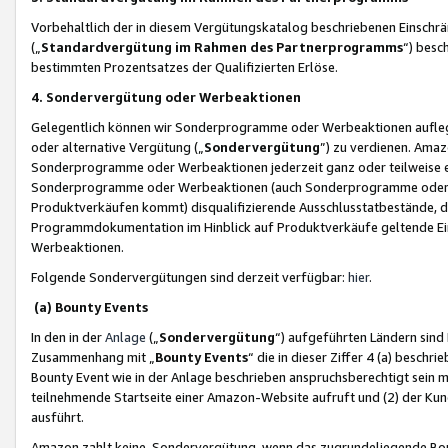
Vorbehaltlich der in diesem Vergütungskatalog beschriebenen Einschr
(„
Standardvergütung im Rahmen des Partnerprogramms
“) besc
bestimmten Prozentsatzes der Qualifizierten Erlöse.
4. Sondervergütung oder Werbeaktionen
Gelegentlich können wir Sonderprogramme oder Werbeaktionen auflegen,
oder alternative Vergütung („
Sondervergütung
”) zu verdienen. Amazo
Sonderprogramme oder Werbeaktionen jederzeit ganz oder teilweise einz
Sonderprogramme oder Werbeaktionen (auch Sonderprogramme oder We
Produktverkäufen kommt) disqualifizierende Ausschlusstatbestände, di
Programmdokumentation im Hinblick auf Produktverkäufe geltende E
Werbeaktionen.
Folgende Sondervergütungen sind derzeit verfügbar:
hier
.
(a) Bounty Events
In den in der
Anlage
(„
Sondervergütung
“) aufgeführten Ländern sind
Zusammenhang mit „
Bounty Events
“ die in dieser Ziffer 4 (a) besch
Bounty Event wie in der Anlage beschrieben anspruchsberechtigt sein mu
teilnehmende Startseite einer Amazon-Website aufruft und (2) der Kun
ausführt.
Amazon zahlt keine Sondervergütung, wenn das zugrundeliegende Boun