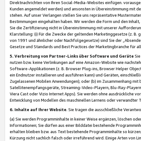
Direktnachrichten von Ihren Social-Media-Websites einfügen. vorausg
Kunden angemeldet werden) und ansonsten in Übereinstimmung mit der
stehen. Auf unser Verlangen stellen Sie uns repräsentative Mustermater
Bestimmungen eingehalten haben. Wir werden die Form und den Inhalt, di
Sie die Zertifizierung nicht in Übereinstimmung mit unserer Aufforderu
Klarstellung: (i) Für die Zwecke der geltenden Marketinggesetze (z. 
von 1991 und ähnlicher oder Nachfolgegesetze) sind Sie der „Absender“ j
Gesetze und Standards und Best Practices der Marketingbranche für 
5. Verbreitung von Partner-Links über Software und Geräte
Sie
nutzen bzw. keine Verlinkungen auf eine Amazon-Website wie nachsteh
Software-Applikationen (z. B. Browser Plug-ins, Browser Helper Objec
ein Endnutzer installieren und ausführen kann) und Geräten, einschlie
Zugelassenen Mobilen Anwendungen); oder (b) im Zusammenhang mit bzw.
Satellitenempfangsgeräte, Streaming-Video-Playern, Blu-Ray-Playern 
Viera Cast oder Vizio Internet Apps). Sie werden ohne ausdrückliche v
Entwicklung von Modellen des maschinellen Lernens oder verwandter 
6. Inhalte auf Ihrer Website
. Sie tragen die ausschließliche Verantwo
(a) Sie werden Programminhalte in keiner Weise ergänzen, löschen oder
Informationen; Sie dürfen aus einer Bilddatei bestehende Programminhal
erhalten bleiben bzw. aus Text bestehende Programminhalte so kürzen, 
Kürzung nicht sachlich falsch oder irreführend wird. Einige Arten von L