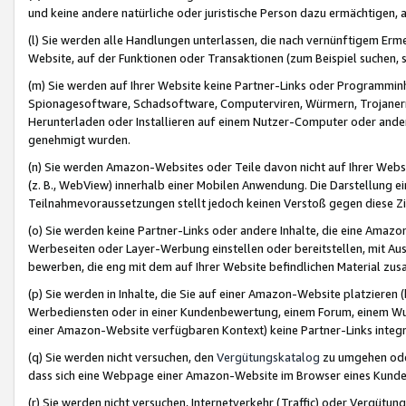
und keine andere natürliche oder juristische Person dazu ermächtigen, a
(l) Sie werden alle Handlungen unterlassen, die nach vernünftigem Erme
Website, auf der Funktionen oder Transaktionen (zum Beispiel suchen, s
(m) Sie werden auf Ihrer Website keine Partner-Links oder Programmin
Spionagesoftware, Schadsoftware, Computerviren, Würmern, Trojaner
Herunterladen oder Installieren auf einem Nutzer-Computer oder ande
genehmigt wurden.
(n) Sie werden Amazon-Websites oder Teile davon nicht auf Ihrer Websi
(z. B., WebView) innerhalb einer Mobilen Anwendung. Die Darstellung ein
Teilnahmevoraussetzungen stellt jedoch keinen Verstoß gegen diese Zif
(o) Sie werden keine Partner-Links oder andere Inhalte, die eine Am
Werbeseiten oder Layer-Werbung einstellen oder bereitstellen, mit Au
bewerben, die eng mit dem auf Ihrer Website befindlichen Material z
(p) Sie werden in Inhalte, die Sie auf einer Amazon-Website platzier
Werbediensten oder in einer Kundenbewertung, einem Forum, einem Wun
einer Amazon-Website verfügbaren Kontext) keine Partner-Links integr
(q) Sie werden nicht versuchen, den
Vergütungskatalog
zu umgehen oder
dass sich eine Webpage einer Amazon-Website im Browser eines Kunden 
(r) Sie werden nicht versuchen, Internetverkehr (Traffic) oder Vergü