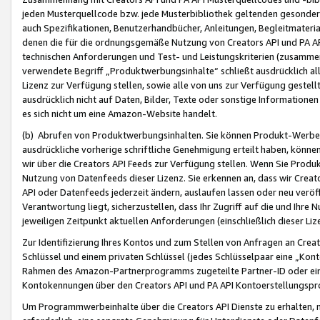
jeden Musterquellcode bzw. jede Musterbibliothek geltenden gesonder
auch Spezifikationen, Benutzerhandbücher, Anleitungen, Begleitmaterial
denen die für die ordnungsgemäße Nutzung von Creators API und PA A
technischen Anforderungen und Test- und Leistungskriterien (zusammen
verwendete Begriff „Produktwerbungsinhalte“ schließt ausdrücklich al
Lizenz zur Verfügung stellen, sowie alle von uns zur Verfügung gestel
ausdrücklich nicht auf Daten, Bilder, Texte oder sonstige Informatione
es sich nicht um eine Amazon-Website handelt.
(b) Abrufen von Produktwerbungsinhalten. Sie können Produkt-Werbein
ausdrückliche vorherige schriftliche Genehmigung erteilt haben, könn
wir über die Creators API Feeds zur Verfügung stellen. Wenn Sie Produk
Nutzung von Datenfeeds dieser Lizenz. Sie erkennen an, dass wir Creat
API oder Datenfeeds jederzeit ändern, auslaufen lassen oder neu veröffe
Verantwortung liegt, sicherzustellen, dass Ihr Zugriff auf die und Ihr
jeweiligen Zeitpunkt aktuellen Anforderungen (einschließlich dieser Liz
Zur Identifizierung Ihres Kontos und zum Stellen von Anfragen an Crea
Schlüssel und einem privaten Schlüssel (jedes Schlüsselpaar eine „Kon
Rahmen des Amazon-Partnerprogramms zugeteilte Partner-ID oder ein
Kontokennungen über den Creators API und PA API Kontoerstellungspro
Um Programmwerbeinhalte über die Creators API Dienste zu erhalten, m