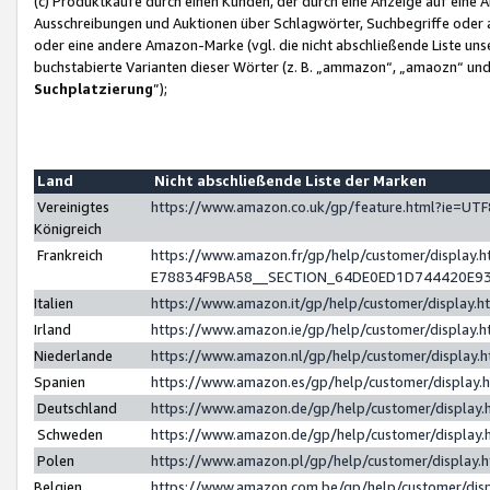
(c) Produktkäufe durch einen Kunden, der durch eine Anzeige auf eine 
Ausschreibungen und Auktionen über Schlagwörter, Suchbegriffe oder 
oder eine andere Amazon-Marke (vgl. die nicht abschließende Liste un
buchstabierte Varianten dieser Wörter (z. B. „ammazon“, „amaozn“ und „
Suchplatzierung
”);
Land
Nicht abschließende Liste der Marken
Vereinigtes
https://www.amazon.co.uk/gp/feature.html?ie=U
Königreich
Frankreich
https://www.amazon.fr/gp/help/customer/displa
E78834F9BA58__SECTION_64DE0ED1D744420E9
Italien
https://www.amazon.it/gp/help/customer/display
Irland
https://www.amazon.ie/gp/help/customer/displa
Niederlande
https://www.amazon.nl/gp/help/customer/display
Spanien
https://www.amazon.es/gp/help/customer/display
Deutschland
https://www.amazon.de/gp/help/customer/displa
Schweden
https://www.amazon.de/gp/help/customer/displa
Polen
https://www.amazon.pl/gp/help/customer/display
Belgien
https://www.amazon.com.be/gp/help/customer/d