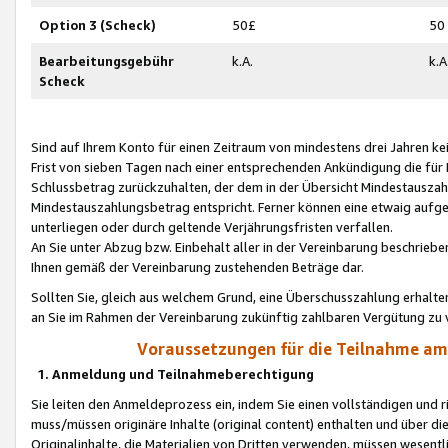
Option 3 (Scheck)
50£
50
Bearbeitungsgebühr
k.A.
k.A
Scheck
Sind auf Ihrem Konto für einen Zeitraum von mindestens drei Jahren kein
Frist von sieben Tagen nach einer entsprechenden Ankündigung die für
Schlussbetrag zurückzuhalten, der dem in der Übersicht Mindestausz
Mindestauszahlungsbetrag entspricht. Ferner können eine etwaig aufg
unterliegen oder durch geltende Verjährungsfristen verfallen.
An Sie unter Abzug bzw. Einbehalt aller in der Vereinbarung beschrieb
Ihnen gemäß der Vereinbarung zustehenden Beträge dar.
Sollten Sie, gleich aus welchem Grund, eine Überschusszahlung erhalte
an Sie im Rahmen der Vereinbarung zukünftig zahlbaren Vergütung zu 
Voraussetzungen für die Teilnahme a
1. Anmeldung und Teilnahmeberechtigung
Sie leiten den Anmeldeprozess ein, indem Sie einen vollständigen und 
muss/müssen originäre Inhalte (original content) enthalten und über d
Originalinhalte, die Materialien von Dritten verwenden, müssen wese