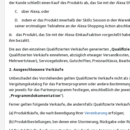
der Kunde schließt einen Kauf des Produkts ab, das Sie mit der Alexa 
C. über Alexa, oder
D. indem er das Produkt innerhalb der Skills Session in den Waren
seiner erstmaligen Teilnahme an der Alexa Shopping Action abschlie
iii. das Produkt, das Sie mit der Alexa-Einkaufsaktion vorgestellt ha
ihm bezahlt.
Die aus den einzelnen Qualifizierten Verkäufen generierten „
Qualifizi
Qualifizierten Verkäufe einnehmen, abzüglich etwaiger Versandkosten
Mehrwertsteuer), Servicegebühren, Gutschriften, Preisnachlässe, Bear
2. Ausgeschlossene Verkäufe
Unbeschadet des Vorstehenden gelten Qualifizierte Verkäufe nicht als
Vergütungskatalog für das Partnerprogramm oder andere Bestimmungen,
wir jeweils für das Partnerprogramm festlegen, einschließlich der jewe
„
Programmdokumentation
“).
Ferner gelten folgende Verkäufe, die andernfalls Qualifizierte Verkä
(a) Produktkäufe, die nach Beendigung Ihrer
Vereinbarung
erfolgen;
(b) Produktbestellungen, bei denen eine Stornierung, Rückgabe oder R