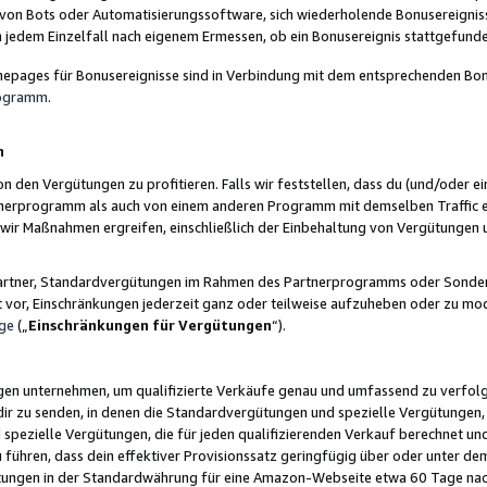
 von Bots oder Automatisierungssoftware, sich wiederholende Bonusereignisse
n jedem Einzelfall nach eigenem Ermessen, ob ein Bonusereignis stattgefund
epages für Bonusereignisse sind in Verbindung mit dem entsprechenden Bonu
rogramm
.
n
den Vergütungen zu profitieren. Falls wir feststellen, dass du (und/oder ein
erprogramm als auch von einem anderen Programm mit demselben Traffic ei
n wir Maßnahmen ergreifen, einschließlich der Einbehaltung von Vergütunge
r Partner, Standardvergütungen im Rahmen des Partnerprogramms oder Sonde
ht vor, Einschränkungen jederzeit ganz oder teilweise aufzuheben oder zu mod
ge
(„
Einschränkungen für Vergütungen
“).
ngen unternehmen, um qualifizierte Verkäufe genau und umfassend zu verfol
dir zu senden, in denen die Standardvergütungen und spezielle Vergütungen, 
pezielle Vergütungen, die für jeden qualifizierenden Verkauf berechnet un
 führen, dass dein effektiver Provisionssatz geringfügig über oder unter dem
ungen in der Standardwährung für eine Amazon-Webseite etwa 60 Tage nach