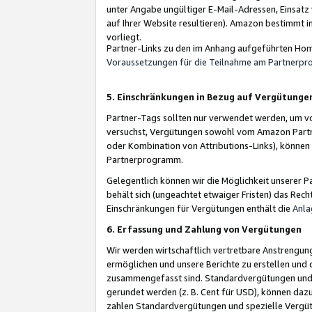
unter Angabe ungültiger E-Mail-Adressen, Einsatz
auf Ihrer Website resultieren). Amazon bestimmt i
vorliegt.
Partner-Links zu den im Anhang aufgeführten Hom
Voraussetzungen für die Teilnahme am Partnerp
5. Einschränkungen in Bezug auf Vergütunge
Partner-Tags sollten nur verwendet werden, um von 
versuchst, Vergütungen sowohl vom Amazon Partn
oder Kombination von Attributions-Links), könne
Partnerprogramm.
Gelegentlich können wir die Möglichkeit unsere
behält sich (ungeachtet etwaiger Fristen) das Rec
Einschränkungen für Vergütungen enthält die
Anla
6. Erfassung und Zahlung von Vergütungen
Wir werden wirtschaftlich vertretbare Anstrengu
ermöglichen und unsere Berichte zu erstellen und 
zusammengefasst sind. Standardvergütungen und s
gerundet werden (z. B. Cent für USD), können dazu
zahlen Standardvergütungen und spezielle Vergüt