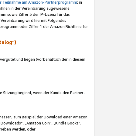
ur Teilnahme am Amazon-Partnerprogramm
; in
 ihnen in der Vereinbarung zugewiesene
m sowie Ziffer 3 der IP-Lizenz für das
 Vereinbarung wird hiermit Folgendes
programm oder Ziffer 1 der Amazon Richtlinie für
talog“)
ergütet und liegen (vorbehaltlich der in diesem
i die Sitzung beginnt, wenn der Kunde den Partner-
Ermessen, zum Beispiel der Download einer Amazon
 Downloads“, „Amazon Coin“, „Kindle Books“,
trieben werden, oder