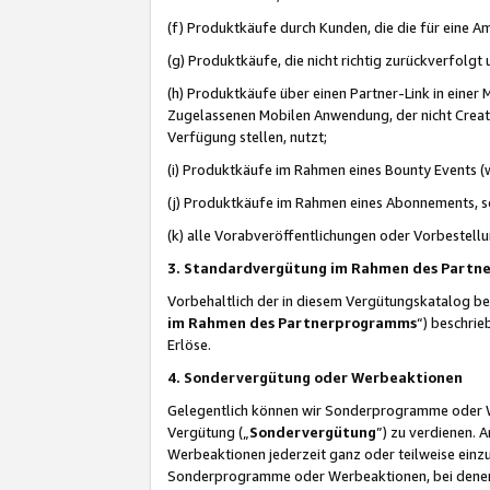
(f) Produktkäufe durch Kunden, die die für eine
(g) Produktkäufe, die nicht richtig zurückverfolg
(h) Produktkäufe über einen Partner-Link in einer
Zugelassenen Mobilen Anwendung, der nicht Creator
Verfügung stellen, nutzt;
(i) Produktkäufe im Rahmen eines Bounty Events (w
(j) Produktkäufe im Rahmen eines Abonnements, so
(k) alle Vorabveröffentlichungen oder Vorbestellu
3. Standardvergütung im Rahmen des Part
Vorbehaltlich der in diesem Vergütungskatalog b
im Rahmen des Partnerprogramms
“) beschri
Erlöse.
4. Sondervergütung oder Werbeaktionen
Gelegentlich können wir Sonderprogramme oder Wer
Vergütung („
Sondervergütung
”) zu verdienen. 
Werbeaktionen jederzeit ganz oder teilweise einz
Sonderprogramme oder Werbeaktionen, bei denen e