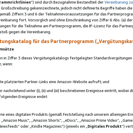
rammrichtlinien
“) sind durch Bezugnahme Bestandteil der
Vereinbarung z
Großschreibung gekennzeichnete, jedoch nicht definierte Begriffe haben die
 gemäß Ziffern 3 und 6 der Teilnahmevoraussetzungen für das Partnerprogram
nbarung fort. Vorsorglich und ohne Einschränkung von Ziffer 6 Abs. (a) der
ungen für die Teilnahme am Partnerprogramm, die IP-Lizenz für das Partner
rstoß gegen die Vereinbarung.
ungskatalog für das Partnerprogramm („Vergütungska
 Umsätze
n in Ziffer 3 dieses Vergütungskatalogs festgelegten Standardvergütungen v
r, wenn:
ite platzierten Partner-Links eine Amazon-Website aufruft; und
r nachstehend unter (i), (ii) und (iii) beschriebenen Ereignisse eintritt, wobe
 folgenden Ereignisse endet:
hme eines digitalen Produkts (gemäß Feststellung nach unserem alleinigen 
 „Amazon Music“, „Amazon Shorts“, „eDocs“, „Amazon Prime Video“, „Game
Newsfeeds“ oder „Kindle Magazines“) (jeweils ein „
Digitales Produkt
“) ver