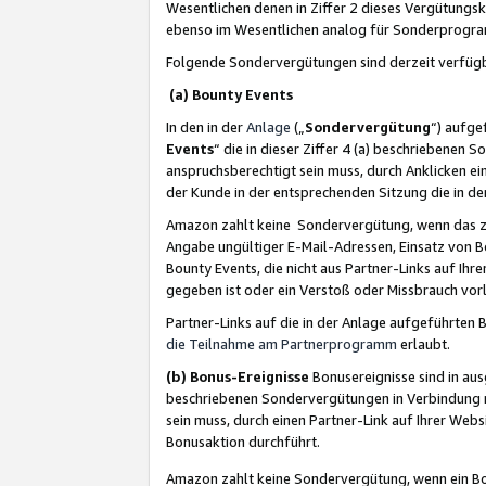
Wesentlichen denen in Ziffer 2 dieses Vergütung
ebenso im Wesentlichen analog für Sonderprogr
Folgende Sondervergütungen sind derzeit verfüg
(a) Bounty Events
In den in der
Anlage
(„
Sondervergütung
“) aufge
Events
“ die in dieser Ziffer 4 (a) beschriebenen 
anspruchsberechtigt sein muss, durch Anklicken ei
der Kunde in der entsprechenden Sitzung die in d
Amazon zahlt keine Sondervergütung, wenn das z
Angabe ungültiger E-Mail-Adressen, Einsatz von B
Bounty Events, die nicht aus Partner-Links auf Ihre
gegeben ist oder ein Verstoß oder Missbrauch vorl
Partner-Links auf die in der Anlage aufgeführte
die Teilnahme am Partnerprogramm
erlaubt.
(b) Bonus-Ereignisse
Bonusereignisse sind in au
beschriebenen Sondervergütungen in Verbindung m
sein muss, durch einen Partner-Link auf Ihrer We
Bonusaktion durchführt.
Amazon zahlt keine Sondervergütung, wenn ein Bon