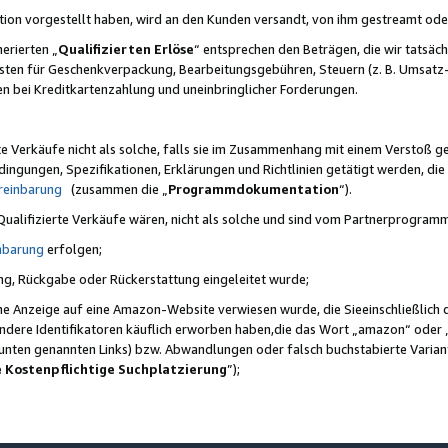
ktion vorgestellt haben, wird an den Kunden versandt, von ihm gestreamt od
erierten „
Qualifizierten Erlöse
“ entsprechen den Beträgen, die wir tatsäch
sten für Geschenkverpackung, Bearbeitungsgebühren, Steuern (z. B. Umsatz-
en bei Kreditkartenzahlung und uneinbringlicher Forderungen.
e Verkäufe nicht als solche, falls sie im Zusammenhang mit einem Verstoß 
ungen, Spezifikationen, Erklärungen und Richtlinien getätigt werden, die 
reinbarung
(zusammen die „
Programmdokumentation
“).
 Qualifizierte Verkäufe wären, nicht als solche und sind vom Partnerprogra
nbarung
erfolgen;
ung, Rückgabe oder Rückerstattung eingeleitet wurde;
ine Anzeige auf eine Amazon-Website verwiesen wurde, die Sieeinschließlich
ndere Identifikatoren käuflich erworben haben,die das Wort „amazon“ oder 
e unten genannten Links) bzw. Abwandlungen oder falsch buchstabierte Varia
e Kostenpflichtige Suchplatzierung
”);