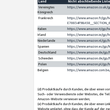
Land
Nicht abschließende List
Vereinigtes
https://www.amazon.co.uk/
Königreich
Frankreich
https://www.amazon.fr/gp/
E78834F9BA58__SECTION_
Italien
https://www.amazon.it/gp/h
Irland
https://www.amazon.ie/gp/
Niederlande
https://www.amazon.nl/gp/
Spanien
https://www.amazon.es/gp/
Deutschland
https://www.amazon.de/gp/
Schweden
https://www.amazon.de/gp/
Polen
https://www.amazon.pl/gp/
Belgien
https://www.amazon.com.be
(d) Produktkäufe durch Kunden, die über einen vo
Such- oder Verweisdienste oder Websites, die Teil
Amazon-Website verwiesen werden;
(e) Produktkäufe durch Kunden, die über einen Li
Website umleitet, ohne dass der Kunde auf der zw