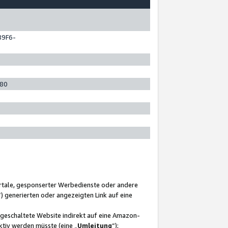
89F6-
280
ortale, gesponserter Werbedienste oder andere
“) generierten oder angezeigten Link auf eine
ngeschaltete Website indirekt auf eine Amazon-
ktiv werden müsste (eine „
Umleitung
“);