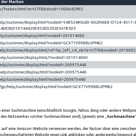
e der Marken
gp/feature.html?ie=UTF8&docId=1000642963
help/customer/display.html?nodeId=548524#GUID-602FA6E8-D724-4317-
64DE0ED1D744420E933ED292E5A7B3D3
elp/customer/display.html?nodeId=201014060
help/customer/display.html?nodeId=GCX77V9988LUPMB2
help/customer/display.html/ref=hp_left_v4_sib?ie=UTF8&nodeId=201909
help/customer/display.html/?nodeId=201014060
help/customer/display.html?nodeId=200975440
help/customer/display.html?nodeId=200975440
help/customer/display.html?nodeId=200975440
/gp/help/customer/display.html?nodeId=GCX77V9988LUPMB2
n einer Suchmaschine (einschließlich Google, Yahoo, Bing oder andere Webp
 des Netzwerkes solcher Suchmaschinen sind), (jeweils eine „
Suchmaschine
nk auf eine Amazon-Website verwiesen werden, der Nutzer über eine zwische
ischengeschalteten Website einen Link anklicken oder anderweitig bewusst a