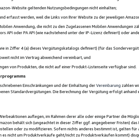
 Amazon-Website geltenden Nutzungsbedingungen nicht einhalten;
t und erfasst werden, weil die Links von Ihrer Website zu der jeweiligen Am
 Mobilen Anwendung, die nicht zu den Zugelassenen Mobilen Anwendungen zählt
s API oder PA API (wie nachstehend unter der IP-Lizenz definiert) oder ander
ie in Ziffer 4 (a) dieses Vergütungskatalogs definiert) (für das Sonderverg
weit nicht im Vertrag abweichend vereinbart, und
ngen von Produkten, die nicht auf einer Produkt-Listenseite verfügbar sind.
nerprogramms
eschriebenen Einschränkungen und der Einhaltung der
Vereinbarung
zahlen wir
ebenen Standardvergütungen. Die Berechnung der Vergütung erfolgt anhand e
beaktionen auflegen, im Rahmen derer alle oder einige Partner die Möglichk
Amazon behält sich (ungeachtet in dieser Ziffer ggf. angegebener Fristen) d
ustellen oder zu modifizieren. Sofern nichts anderes bestimmt ist, gelten 
s nicht um Produktverkäufe geht/nicht zu Produktverkäufen kommt) disqua