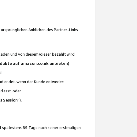
 ursprünglichen Anklicken des Partner-Links
laden und von diesem/dieser bezahlt wird
rodukte auf amazon.co.uk anbieten):
d
 und endet, wenn der Kunde entweder:
erlässt, oder
ls Session
“),
t spätestens 89 Tage nach seiner erstmaligen