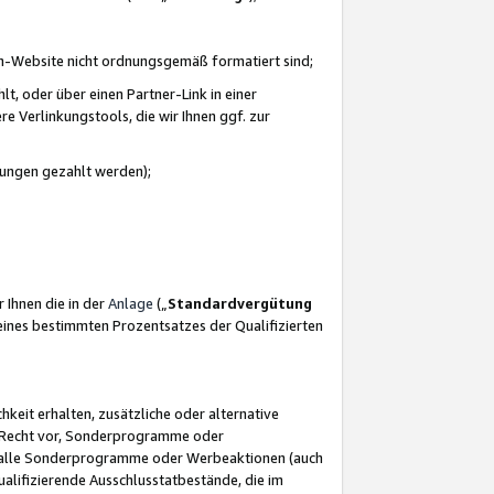
azon-Website nicht ordnungsgemäß formatiert sind;
, oder über einen Partner-Link in einer
e Verlinkungstools, die wir Ihnen ggf. zur
ütungen gezahlt werden);
 Ihnen die in der
Anlage
(„
Standardvergütung
ines bestimmten Prozentsatzes der Qualifizierten
eit erhalten, zusätzliche oder alternative
as Recht vor, Sonderprogramme oder
für alle Sonderprogramme oder Werbeaktionen (auch
lifizierende Ausschlusstatbestände, die im