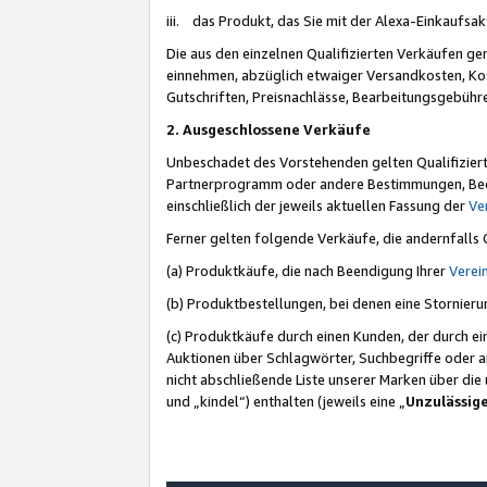
iii. das Produkt, das Sie mit der Alexa-Einkaufsa
Die aus den einzelnen Qualifizierten Verkäufen gen
einnehmen, abzüglich etwaiger Versandkosten, Ko
Gutschriften, Preisnachlässe, Bearbeitungsgebühr
2. Ausgeschlossene Verkäufe
Unbeschadet des Vorstehenden gelten Qualifiziert
Partnerprogramm oder andere Bestimmungen, Beding
einschließlich der jeweils aktuellen Fassung der
Ve
Ferner gelten folgende Verkäufe, die andernfalls
(a) Produktkäufe, die nach Beendigung Ihrer
Verei
(b) Produktbestellungen, bei denen eine Stornier
(c) Produktkäufe durch einen Kunden, der durch e
Auktionen über Schlagwörter, Suchbegriffe oder a
nicht abschließende Liste unserer Marken über di
und „kindel“) enthalten (jeweils eine „
Unzulässig