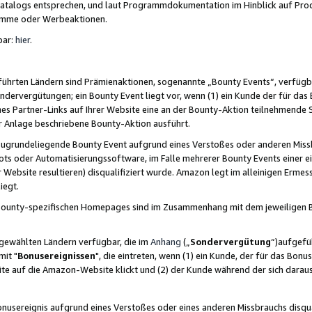
skatalogs entsprechen, und laut Programmdokumentation im Hinblick auf Pr
amme oder Werbeaktionen.
bar:
hier
.
führten Ländern sind Prämienaktionen, sogenannte „Bounty Events“, verfügb
Sondervergütungen; ein Bounty Event liegt vor, wenn (1) ein Kunde der für da
nes Partner-Links auf Ihrer Website eine an der Bounty-Aktion teilnehmende 
er Anlage beschriebene Bounty-Aktion ausführt.
ugrundeliegende Bounty Event aufgrund eines Verstoßes oder anderen Miss
ots oder Automatisierungssoftware, im Falle mehrerer Bounty Events einer e
r Website resultieren) disqualifiziert wurde. Amazon legt im alleinigen Ermess
iegt.
n Bounty-spezifischen Homepages sind im Zusammenhang mit dem jeweiligen
sgewählten Ländern verfügbar, die im
Anhang
(„
Sondervergütung
“)aufgefüh
it "
Bonusereignissen
", die eintreten, wenn (1) ein Kunde, der für das Bon
bsite auf die Amazon-Website klickt und (2) der Kunde während der sich dar
usereignis aufgrund eines Verstoßes oder eines anderen Missbrauchs disqua