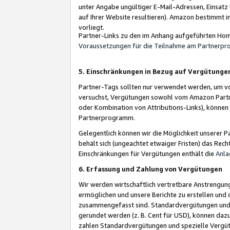
unter Angabe ungültiger E-Mail-Adressen, Einsatz
auf Ihrer Website resultieren). Amazon bestimmt i
vorliegt.
Partner-Links zu den im Anhang aufgeführten Hom
Voraussetzungen für die Teilnahme am Partnerp
5. Einschränkungen in Bezug auf Vergütunge
Partner-Tags sollten nur verwendet werden, um von 
versuchst, Vergütungen sowohl vom Amazon Partn
oder Kombination von Attributions-Links), könne
Partnerprogramm.
Gelegentlich können wir die Möglichkeit unsere
behält sich (ungeachtet etwaiger Fristen) das Rec
Einschränkungen für Vergütungen enthält die
Anla
6. Erfassung und Zahlung von Vergütungen
Wir werden wirtschaftlich vertretbare Anstrengu
ermöglichen und unsere Berichte zu erstellen und 
zusammengefasst sind. Standardvergütungen und s
gerundet werden (z. B. Cent für USD), können dazu
zahlen Standardvergütungen und spezielle Vergüt