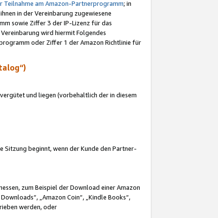
ur Teilnahme am Amazon-Partnerprogramm
; in
 ihnen in der Vereinbarung zugewiesene
m sowie Ziffer 3 der IP-Lizenz für das
 Vereinbarung wird hiermit Folgendes
programm oder Ziffer 1 der Amazon Richtlinie für
talog“)
ergütet und liegen (vorbehaltlich der in diesem
i die Sitzung beginnt, wenn der Kunde den Partner-
Ermessen, zum Beispiel der Download einer Amazon
 Downloads“, „Amazon Coin“, „Kindle Books“,
trieben werden, oder