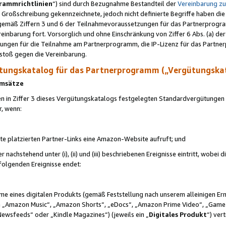
rammrichtlinien
“) sind durch Bezugnahme Bestandteil der
Vereinbarung z
Großschreibung gekennzeichnete, jedoch nicht definierte Begriffe haben die
 gemäß Ziffern 3 und 6 der Teilnahmevoraussetzungen für das Partnerprogram
nbarung fort. Vorsorglich und ohne Einschränkung von Ziffer 6 Abs. (a) der
ungen für die Teilnahme am Partnerprogramm, die IP-Lizenz für das Partner
rstoß gegen die Vereinbarung.
ungskatalog für das Partnerprogramm („Vergütungska
 Umsätze
n in Ziffer 3 dieses Vergütungskatalogs festgelegten Standardvergütungen v
r, wenn:
ite platzierten Partner-Links eine Amazon-Website aufruft; und
r nachstehend unter (i), (ii) und (iii) beschriebenen Ereignisse eintritt, wobe
 folgenden Ereignisse endet:
hme eines digitalen Produkts (gemäß Feststellung nach unserem alleinigen 
 „Amazon Music“, „Amazon Shorts“, „eDocs“, „Amazon Prime Video“, „Game
Newsfeeds“ oder „Kindle Magazines“) (jeweils ein „
Digitales Produkt
“) ver