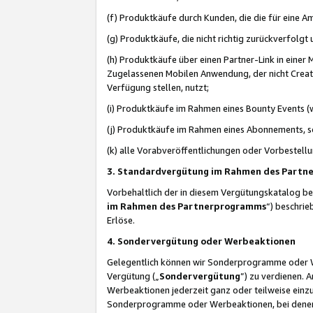
(f) Produktkäufe durch Kunden, die die für eine
(g) Produktkäufe, die nicht richtig zurückverfolg
(h) Produktkäufe über einen Partner-Link in einer
Zugelassenen Mobilen Anwendung, der nicht Creator
Verfügung stellen, nutzt;
(i) Produktkäufe im Rahmen eines Bounty Events (w
(j) Produktkäufe im Rahmen eines Abonnements, so
(k) alle Vorabveröffentlichungen oder Vorbestellu
3. Standardvergütung im Rahmen des Part
Vorbehaltlich der in diesem Vergütungskatalog b
im Rahmen des Partnerprogramms
“) beschri
Erlöse.
4. Sondervergütung oder Werbeaktionen
Gelegentlich können wir Sonderprogramme oder Wer
Vergütung („
Sondervergütung
”) zu verdienen. 
Werbeaktionen jederzeit ganz oder teilweise einz
Sonderprogramme oder Werbeaktionen, bei denen e