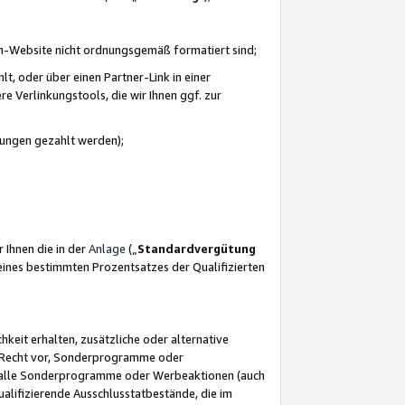
azon-Website nicht ordnungsgemäß formatiert sind;
, oder über einen Partner-Link in einer
e Verlinkungstools, die wir Ihnen ggf. zur
ütungen gezahlt werden);
 Ihnen die in der
Anlage
(„
Standardvergütung
ines bestimmten Prozentsatzes der Qualifizierten
eit erhalten, zusätzliche oder alternative
as Recht vor, Sonderprogramme oder
für alle Sonderprogramme oder Werbeaktionen (auch
lifizierende Ausschlusstatbestände, die im