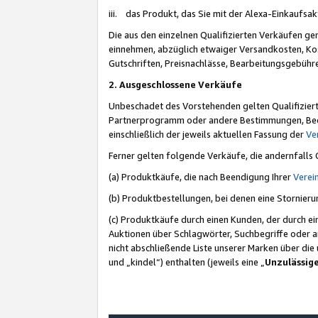
iii. das Produkt, das Sie mit der Alexa-Einkaufsa
Die aus den einzelnen Qualifizierten Verkäufen gen
einnehmen, abzüglich etwaiger Versandkosten, Ko
Gutschriften, Preisnachlässe, Bearbeitungsgebühr
2. Ausgeschlossene Verkäufe
Unbeschadet des Vorstehenden gelten Qualifiziert
Partnerprogramm oder andere Bestimmungen, Beding
einschließlich der jeweils aktuellen Fassung der
Ve
Ferner gelten folgende Verkäufe, die andernfalls
(a) Produktkäufe, die nach Beendigung Ihrer
Verei
(b) Produktbestellungen, bei denen eine Stornier
(c) Produktkäufe durch einen Kunden, der durch e
Auktionen über Schlagwörter, Suchbegriffe oder a
nicht abschließende Liste unserer Marken über di
und „kindel“) enthalten (jeweils eine „
Unzulässig