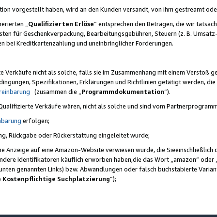
ktion vorgestellt haben, wird an den Kunden versandt, von ihm gestreamt od
erierten „
Qualifizierten Erlöse
“ entsprechen den Beträgen, die wir tatsäch
sten für Geschenkverpackung, Bearbeitungsgebühren, Steuern (z. B. Umsatz-
en bei Kreditkartenzahlung und uneinbringlicher Forderungen.
e Verkäufe nicht als solche, falls sie im Zusammenhang mit einem Verstoß 
ungen, Spezifikationen, Erklärungen und Richtlinien getätigt werden, die 
reinbarung
(zusammen die „
Programmdokumentation
“).
 Qualifizierte Verkäufe wären, nicht als solche und sind vom Partnerprogra
nbarung
erfolgen;
ung, Rückgabe oder Rückerstattung eingeleitet wurde;
ine Anzeige auf eine Amazon-Website verwiesen wurde, die Sieeinschließlich
ndere Identifikatoren käuflich erworben haben,die das Wort „amazon“ oder 
e unten genannten Links) bzw. Abwandlungen oder falsch buchstabierte Varia
e Kostenpflichtige Suchplatzierung
”);