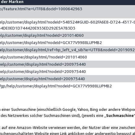
e der Marken
gp/feature.html?ie=UTF8&docId=1000642963
help/customer/display.html?nodeId=548524#GUID-602FA6E8-D724-4317-
64DE0ED1D744420E933ED292E5A7B3D3
elp/customer/display.html?nodeId=201014060
help/customer/display.html?nodeId=GCX77V9988LUPMB2
help/customer/display.html/ref=hp_left_v4_sib?ie=UTF8&nodeId=201909
help/customer/display.html/?nodeId=201014060
help/customer/display.html?nodeId=200975440
help/customer/display.html?nodeId=200975440
help/customer/display.html?nodeId=200975440
/gp/help/customer/display.html?nodeId=GCX77V9988LUPMB2
n einer Suchmaschine (einschließlich Google, Yahoo, Bing oder andere Webp
 des Netzwerkes solcher Suchmaschinen sind), (jeweils eine „
Suchmaschine
nk auf eine Amazon-Website verwiesen werden, der Nutzer über eine zwische
ischengeschalteten Website einen Link anklicken oder anderweitig bewusst a