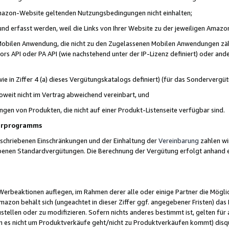
 Amazon-Website geltenden Nutzungsbedingungen nicht einhalten;
t und erfasst werden, weil die Links von Ihrer Website zu der jeweiligen Am
 Mobilen Anwendung, die nicht zu den Zugelassenen Mobilen Anwendungen zählt
s API oder PA API (wie nachstehend unter der IP-Lizenz definiert) oder ander
ie in Ziffer 4 (a) dieses Vergütungskatalogs definiert) (für das Sonderverg
weit nicht im Vertrag abweichend vereinbart, und
ngen von Produkten, die nicht auf einer Produkt-Listenseite verfügbar sind.
nerprogramms
eschriebenen Einschränkungen und der Einhaltung der
Vereinbarung
zahlen wir
ebenen Standardvergütungen. Die Berechnung der Vergütung erfolgt anhand e
beaktionen auflegen, im Rahmen derer alle oder einige Partner die Möglichk
Amazon behält sich (ungeachtet in dieser Ziffer ggf. angegebener Fristen) d
ustellen oder zu modifizieren. Sofern nichts anderes bestimmt ist, gelten 
s nicht um Produktverkäufe geht/nicht zu Produktverkäufen kommt) disqua