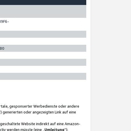
89F6-
280
ortale, gesponserter Werbedienste oder andere
“) generierten oder angezeigten Link auf eine
ngeschaltete Website indirekt auf eine Amazon-
ktiv werden müsste (eine „
Umleitung
“);