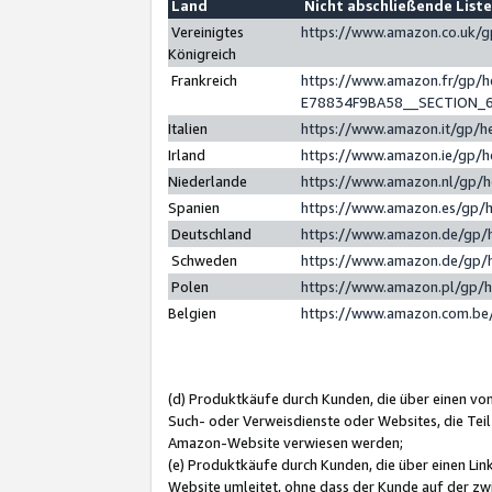
Land
Nicht abschließende List
Vereinigtes
https://www.amazon.co.uk/
Königreich
Frankreich
https://www.amazon.fr/gp/
E78834F9BA58__SECTION_
Italien
https://www.amazon.it/gp/h
Irland
https://www.amazon.ie/gp/
Niederlande
https://www.amazon.nl/gp/
Spanien
https://www.amazon.es/gp/
Deutschland
https://www.amazon.de/gp/
Schweden
https://www.amazon.de/gp/
Polen
https://www.amazon.pl/gp/
Belgien
https://www.amazon.com.be
(d) Produktkäufe durch Kunden, die über einen vo
Such- oder Verweisdienste oder Websites, die Teil
Amazon-Website verwiesen werden;
(e) Produktkäufe durch Kunden, die über einen Li
Website umleitet, ohne dass der Kunde auf der zw