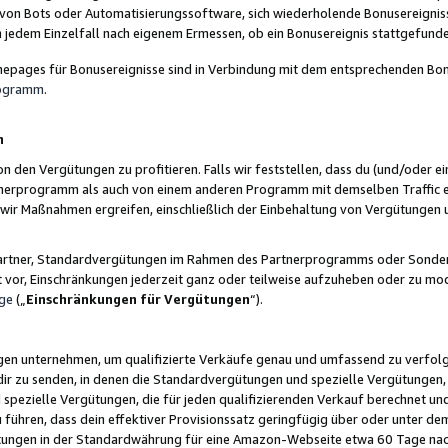
 von Bots oder Automatisierungssoftware, sich wiederholende Bonusereignisse
n jedem Einzelfall nach eigenem Ermessen, ob ein Bonusereignis stattgefund
epages für Bonusereignisse sind in Verbindung mit dem entsprechenden Bonu
rogramm
.
n
den Vergütungen zu profitieren. Falls wir feststellen, dass du (und/oder ein
erprogramm als auch von einem anderen Programm mit demselben Traffic ei
n wir Maßnahmen ergreifen, einschließlich der Einbehaltung von Vergütunge
r Partner, Standardvergütungen im Rahmen des Partnerprogramms oder Sonde
ht vor, Einschränkungen jederzeit ganz oder teilweise aufzuheben oder zu mod
ge
(„
Einschränkungen für Vergütungen
“).
ngen unternehmen, um qualifizierte Verkäufe genau und umfassend zu verfol
dir zu senden, in denen die Standardvergütungen und spezielle Vergütungen, 
pezielle Vergütungen, die für jeden qualifizierenden Verkauf berechnet un
 führen, dass dein effektiver Provisionssatz geringfügig über oder unter dem
ungen in der Standardwährung für eine Amazon-Webseite etwa 60 Tage nach