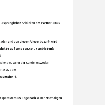
 ursprünglichen Anklicken des Partner-Links
laden und von diesem/dieser bezahlt wird
rodukte auf amazon.co.uk anbieten):
d
 und endet, wenn der Kunde entweder:
erlässt, oder
ls Session
“),
t spätestens 89 Tage nach seiner erstmaligen