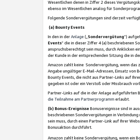
Wesentlichen denen in Ziffer 2 dieses Vergütung
ebenso im Wesentlichen analog für Sonderprogr
Folgende Sondervergütungen sind derzeit verfüg
(a) Bounty Events
In den in der
Anlage
(„
Sondervergütung
“) aufge
Events
“ die in dieser Ziffer 4 (a) beschriebenen 
anspruchsberechtigt sein muss, durch Anklicken ei
der Kunde in der entsprechenden Sitzung die in d
Amazon zahlt keine Sondervergütung, wenn das z
Angabe ungültiger E-Mail-Adressen, Einsatz von B
Bounty Events, die nicht aus Partner-Links auf Ihre
gegeben ist oder ein Verstoß oder Missbrauch vorl
Partner-Links auf die in der Anlage aufgeführte
die Teilnahme am Partnerprogramm
erlaubt.
(b) Bonus-Ereignisse
Bonusereignisse sind in au
beschriebenen Sondervergütungen in Verbindung m
sein muss, durch einen Partner-Link auf Ihrer We
Bonusaktion durchführt.
Amazon zahlt keine Sondervergütung, wenn ein Bon