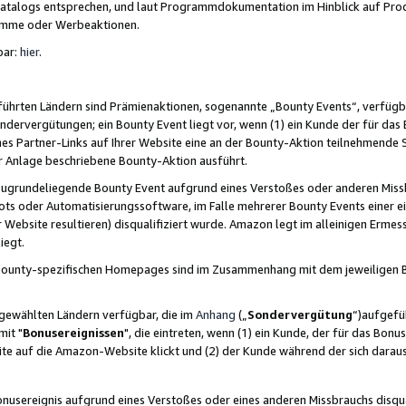
skatalogs entsprechen, und laut Programmdokumentation im Hinblick auf Pr
amme oder Werbeaktionen.
bar:
hier
.
führten Ländern sind Prämienaktionen, sogenannte „Bounty Events“, verfügb
Sondervergütungen; ein Bounty Event liegt vor, wenn (1) ein Kunde der für da
nes Partner-Links auf Ihrer Website eine an der Bounty-Aktion teilnehmende 
er Anlage beschriebene Bounty-Aktion ausführt.
ugrundeliegende Bounty Event aufgrund eines Verstoßes oder anderen Miss
ots oder Automatisierungssoftware, im Falle mehrerer Bounty Events einer e
r Website resultieren) disqualifiziert wurde. Amazon legt im alleinigen Ermess
iegt.
n Bounty-spezifischen Homepages sind im Zusammenhang mit dem jeweiligen
sgewählten Ländern verfügbar, die im
Anhang
(„
Sondervergütung
“)aufgefüh
it "
Bonusereignissen
", die eintreten, wenn (1) ein Kunde, der für das Bon
bsite auf die Amazon-Website klickt und (2) der Kunde während der sich dar
usereignis aufgrund eines Verstoßes oder eines anderen Missbrauchs disqua