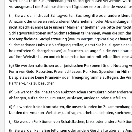
Werbeinhalte im Zusammenhang mit Suchergebnissen verwendet werden,
vorausgesetzt die Suchmaschine verfügt über entsprechende Ausschlu
(f) Sie werden nicht auf Schlagwörter, Suchbegriffe oder andere Ident
Amazon oder unseren verbundenen Unternehmen oder Abwandlungen bzw
nicht abschließende Liste unserer Marken entnehmen Sie bitte der Nich
Schlagwortauktionen auf Suchmaschinen teilnehmen, wenn die sich da
Kostenpflichtige Suchplatzierung (wie im
Vergütungskatalog
definiert
Suchmaschinen Links zur Verfügung stellen, damit Sie bei allgemeinen I
kostenfreien Suchergebnissen) auftauchen, solange Sie die
Vereinbaru
auf Ihre Website leiten und nicht unmittelbar oder mittelbar über eine
(g) Sie werden natürlichen oder juristischen Personen für die Nutzung 
Form von Geld, Rabatten, Preisnachlässen, Punkten, Spenden für Hilfs
beispielsweise keine Prämien- oder Treueprogramme auflegen, die Anrei
Partner-Links zu besuchen.
(h) Sie werden die Inhalte von elektronischen Formularen oder anderem M
abfangen, aufzeichnen, umleiten, auslesen, auslegen oder ausfüllen.
(i) Sie werden keine Kontodaten, die unsere Kunden im Zusammenhang 
Kunden der Amazon-Websites), abfragen, erheben, einholen, speichern,
(j) Sie werden Funktionen von Schaltflächen, Links oder andere Funkti
(k) Sie werden keine Bestellungen oder andere Geschäfte über eine Ama