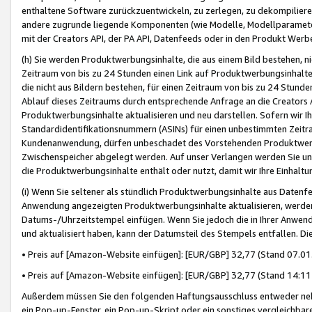
enthaltene Software zurückzuentwickeln, zu zerlegen, zu dekompilier
andere zugrunde liegende Komponenten (wie Modelle, Modellparameter
mit der Creators API, der PA API, Datenfeeds oder in den Produkt Werb
(h) Sie werden Produktwerbungsinhalte, die aus einem Bild bestehen, ni
Zeitraum von bis zu 24 Stunden einen Link auf Produktwerbungsinhalte
die nicht aus Bildern bestehen, für einen Zeitraum von bis zu 24 Stund
Ablauf dieses Zeitraums durch entsprechende Anfrage an die Creators 
Produktwerbungsinhalte aktualisieren und neu darstellen. Sofern wir Ih
Standardidentifikationsnummern (ASINs) für einen unbestimmten Zeitra
Kundenanwendung, dürfen unbeschadet des Vorstehenden Produktwerbu
Zwischenspeicher abgelegt werden. Auf unser Verlangen werden Sie un
die Produktwerbungsinhalte enthält oder nutzt, damit wir Ihre Einhalt
(i) Wenn Sie seltener als stündlich Produktwerbungsinhalte aus Datenfe
Anwendung angezeigten Produktwerbungsinhalte aktualisieren, werden 
Datums-/Uhrzeitstempel einfügen. Wenn Sie jedoch die in Ihrer Anwe
und aktualisiert haben, kann der Datumsteil des Stempels entfallen. Dies
• Preis auf [Amazon-Website einfügen]: [EUR/GBP] 32,77 (Stand 07.01.
• Preis auf [Amazon-Website einfügen]: [EUR/GBP] 32,77 (Stand 14:11 
Außerdem müssen Sie den folgenden Haftungsausschluss entweder neb
ein Pop-up-Fenster, ein Pop-up-Skript oder ein sonstiges vergleichba