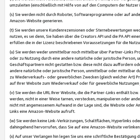
umzuleiten (einschließlich mit Hilfe von auf den Computern der Nutzer i
(s) Sie werden nicht durch Roboter, Softwareprogramme oder auf andere
Amazon-Website generieren.
(t) Sie werden unsere Kundenrezensionen oder Sternebewertungen wed
nutzen, es sei denn, Sie haben über die Creators API und die PA API e
erfüllen die in der Lizenz beschriebenen Voraussetzungen für die Nutzu
(u) Sie werden weder unmittelbar noch mittelbar über Partner-Links P
oder zu Nutzung durch eine andere natürliche oder juristische Person,
Geschäftspartnern nicht gestatten bzw. diese nicht dazu auffordern od
andere natürliche oder juristische Person, unmittelbar oder mittelbar
zu Wiederverkaufs- oder gewerblichen Zwecken (gleich welcher Art) 
auf Ihrer Website zum Wiederverkauf oder für gewerbliche Nutzungen 
(v) Sie werden die URL Ihrer Website, die die Partner-Links enthält b
werden, nicht in einer Weise tarnen, verstecken, manipulieren oder and
nicht mit angemessenem Aufwand in der Lage sind, die Website oder A
Links eine Amazon-Website aufruft.
(w) Sie werden keine Link-Verkürzungen, Schaltflächen, Hyperlinks ode
dahingehend hervorrufen, dass Sie auf eine Amazon-Website verlinken
(x) Auf unser Verlangen hin legen Sie uns eine schriftliche Bestätigung