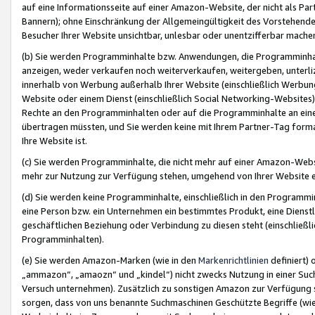
auf eine Informationsseite auf einer Amazon-Website, der nicht als Part
Bannern); ohne Einschränkung der Allgemeingültigkeit des Vorstehende
Besucher Ihrer Website unsichtbar, unlesbar oder unentzifferbar mache
(b) Sie werden Programminhalte bzw. Anwendungen, die Programminhalt
anzeigen, weder verkaufen noch weiterverkaufen, weitergeben, unterli
innerhalb von Werbung außerhalb Ihrer Website (einschließlich Werbun
Website oder einem Dienst (einschließlich Social Networking-Website
Rechte an den Programminhalten oder auf die Programminhalte an eine a
übertragen müssten, und Sie werden keine mit Ihrem Partner-Tag formati
Ihre Website ist.
(c) Sie werden Programminhalte, die nicht mehr auf einer Amazon-Websit
mehr zur Nutzung zur Verfügung stehen, umgehend von Ihrer Website e
(d) Sie werden keine Programminhalte, einschließlich in den Programmin
eine Person bzw. ein Unternehmen ein bestimmtes Produkt, eine Dienstle
geschäftlichen Beziehung oder Verbindung zu diesen steht (einschließli
Programminhalten).
(e) Sie werden Amazon-Marken (wie in den
Markenrichtlinien
definiert) 
„ammazon“, „amaozn“ und „kindel“) nicht zwecks Nutzung in einer Suc
Versuch unternehmen). Zusätzlich zu sonstigen Amazon zur Verfügung 
sorgen, dass von uns benannte Suchmaschinen Geschützte Begriffe (wie 