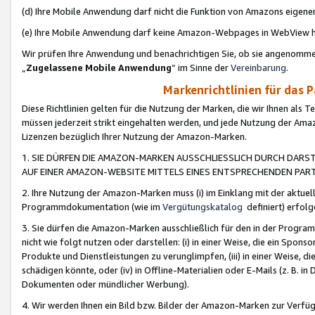
(d) Ihre Mobile Anwendung darf nicht die Funktion von Amazons eige
(e) Ihre Mobile Anwendung darf keine Amazon-Webpages in WebView 
Wir prüfen Ihre Anwendung und benachrichtigen Sie, ob sie angenomm
„
Zugelassene Mobile Anwendung
“ im Sinne der
Vereinbarung
.
Markenrichtlinien für das 
Diese Richtlinien gelten für die Nutzung der Marken, die wir Ihnen als 
müssen jederzeit strikt eingehalten werden, und jede Nutzung der Ama
Lizenzen bezüglich Ihrer Nutzung der Amazon-Marken.
1. SIE DÜRFEN DIE AMAZON-MARKEN AUSSCHLIESSLICH DURCH DARS
AUF EINER AMAZON-WEBSITE MITTELS EINES ENTSPRECHENDEN PART
2. Ihre Nutzung der Amazon-Marken muss (i) im Einklang mit der aktuells
Programmdokumentation (wie im
Vergütungskatalog
definiert) erfolg
3. Sie dürfen die Amazon-Marken ausschließlich für den in der Progr
nicht wie folgt nutzen oder darstellen: (i) in einer Weise, die ein Spo
Produkte und Dienstleistungen zu verunglimpfen, (iii) in einer Weise
schädigen könnte, oder (iv) in Offline-Materialien oder E-Mails (z. B.
Dokumenten oder mündlicher Werbung).
4. Wir werden Ihnen ein Bild bzw. Bilder der Amazon-Marken zur Verfüg