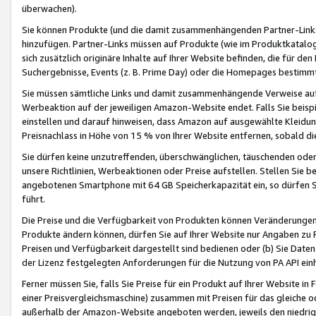
überwachen).
Sie können Produkte (und die damit zusammenhängenden Partner-Links)
hinzufügen. Partner-Links müssen auf Produkte (wie im Produktkatalog de
sich zusätzlich originäre Inhalte auf Ihrer Website befinden, die für 
Suchergebnisse, Events (z. B. Prime Day) oder die Homepages bestimmte
Sie müssen sämtliche Links und damit zusammenhängende Verweise auf z
Werbeaktion auf der jeweiligen Amazon-Website endet. Falls Sie beisp
einstellen und darauf hinweisen, dass Amazon auf ausgewählte Kleidun
Preisnachlass in Höhe von 15 % von Ihrer Website entfernen, sobald di
Sie dürfen keine unzutreffenden, überschwänglichen, täuschenden od
unsere Richtlinien, Werbeaktionen oder Preise aufstellen. Stellen Sie 
angebotenen Smartphone mit 64 GB Speicherkapazität ein, so dürfen S
führt.
Die Preise und die Verfügbarkeit von Produkten können Veränderungen 
Produkte ändern können, dürfen Sie auf Ihrer Website nur Angaben zu P
Preisen und Verfügbarkeit dargestellt sind bedienen oder (b) Sie Daten
der Lizenz festgelegten Anforderungen für die Nutzung von PA API einh
Ferner müssen Sie, falls Sie Preise für ein Produkt auf Ihrer Website in 
einer Preisvergleichsmaschine) zusammen mit Preisen für das gleiche o
außerhalb der Amazon-Website angeboten werden, jeweils den niedrigst