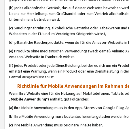
(b) jedes alkoholische Getränk, das auf deiner Webseite beworben wird
Lizenz zur Herstellung, zum Großhandel oder zum Vertrieb alkoholisch
Unternehmens betrieben wird,
(c) Säuglingsnahruhrung, alkoholische Getränke oder Tabakwaren und E
Webseiten in der EU und im Vereinigten Königreich wirbst,
(d) pflanzliche Raucherprodukte, wenn du für die Amazon-Webseite in B
(e) Produkte ohne medizinischen Verwendungszweck gemäß Anhang XVI 
Amazon-Webseite in Frankreich wirbst,
(f) jedes Produkt oder jede Dienstleistung, bei der es sich um ein Prod
erhältst eine Warnung, wenn ein Produkt oder eine Dienstleistung in de
Central ausgeschlossen ist.
Richtlinie für Mobile Anwendungen im Rahmen de
Wenn Ihre Website eine für die Nutzung auf Mobiltelefonen, Tablets 
„
Mobile Anwendung
“) enthält, gilt Folgendes:
(a) Ihre Mobile Anwendung muss in den App-Stores von Google Play, A
(b) Ihre Mobile Anwendung muss kostenlos heruntergeladen werden könn
(c) Ihre Mobile Anwendung muss originäre Inhalte haben,