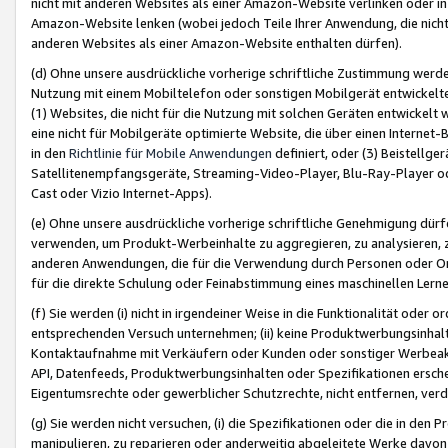
nicht mit anderen Websites als einer Amazon-Website verlinken oder i
Amazon-Website lenken (wobei jedoch Teile Ihrer Anwendung, die nich
anderen Websites als einer Amazon-Website enthalten dürfen).
(d) Ohne unsere ausdrückliche vorherige schriftliche Zustimmung werd
Nutzung mit einem Mobiltelefon oder sonstigen Mobilgerät entwickelt
(1) Websites, die nicht für die Nutzung mit solchen Geräten entwickelt
eine nicht für Mobilgeräte optimierte Website, die über einen Interne
in den
Richtlinie für Mobile Anwendungen
definiert, oder (3) Beistellge
Satellitenempfangsgeräte, Streaming-Video-Player, Blu-Ray-Player ode
Cast oder Vizio Internet-Apps).
(e) Ohne unsere ausdrückliche vorherige schriftliche Genehmigung dürfe
verwenden, um Produkt-Werbeinhalte zu aggregieren, zu analysieren, 
anderen Anwendungen, die für die Verwendung durch Personen oder Or
für die direkte Schulung oder Feinabstimmung eines maschinellen Lern
(f) Sie werden (i) nicht in irgendeiner Weise in die Funktionalität ode
entsprechenden Versuch unternehmen; (ii) keine Produktwerbungsinha
Kontaktaufnahme mit Verkäufern oder Kunden oder sonstiger Werbeaktiv
API, Datenfeeds, Produktwerbungsinhalten oder Spezifikationen erschei
Eigentumsrechte oder gewerblicher Schutzrechte, nicht entfernen, verd
(g) Sie werden nicht versuchen, (i) die Spezifikationen oder die in de
manipulieren, zu reparieren oder anderweitig abgeleitete Werke davon z