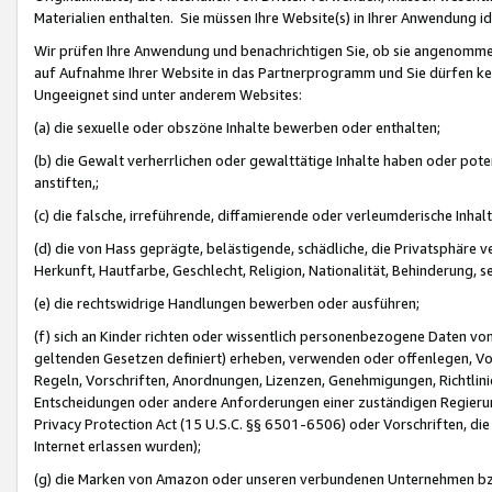
Materialien enthalten. Sie müssen Ihre Website(s) in Ihrer Anwendung ide
Wir prüfen Ihre Anwendung und benachrichtigen Sie, ob sie angenommen
auf Aufnahme Ihrer Website in das Partnerprogramm und Sie dürfen kei
Ungeeignet sind unter anderem Websites:
(a) die sexuelle oder obszöne Inhalte bewerben oder enthalten;
(b) die Gewalt verherrlichen oder gewalttätige Inhalte haben oder pot
anstiften,;
(c) die falsche, irreführende, diffamierende oder verleumderische Inha
(d) die von Hass geprägte, belästigende, schädliche, die Privatsphäre v
Herkunft, Hautfarbe, Geschlecht, Religion, Nationalität, Behinderung, 
(e) die rechtswidrige Handlungen bewerben oder ausführen;
(f) sich an Kinder richten oder wissentlich personenbezogene Daten vo
geltenden Gesetzen definiert) erheben, verwenden oder offenlegen, Vo
Regeln, Vorschriften, Anordnungen, Lizenzen, Genehmigungen, Richtlini
Entscheidungen oder andere Anforderungen einer zuständigen Regierung
Privacy Protection Act (15 U.S.C. §§ 6501-6506) oder Vorschriften, di
Internet erlassen wurden);
(g) die Marken von Amazon oder unseren verbundenen Unternehmen b