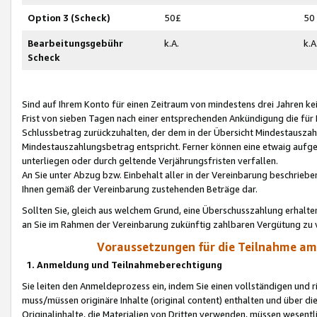
Option 3 (Scheck)
50£
50
Bearbeitungsgebühr
k.A.
k.A
Scheck
Sind auf Ihrem Konto für einen Zeitraum von mindestens drei Jahren kein
Frist von sieben Tagen nach einer entsprechenden Ankündigung die für
Schlussbetrag zurückzuhalten, der dem in der Übersicht Mindestausz
Mindestauszahlungsbetrag entspricht. Ferner können eine etwaig aufg
unterliegen oder durch geltende Verjährungsfristen verfallen.
An Sie unter Abzug bzw. Einbehalt aller in der Vereinbarung beschrieb
Ihnen gemäß der Vereinbarung zustehenden Beträge dar.
Sollten Sie, gleich aus welchem Grund, eine Überschusszahlung erhalte
an Sie im Rahmen der Vereinbarung zukünftig zahlbaren Vergütung zu 
Voraussetzungen für die Teilnahme a
1. Anmeldung und Teilnahmeberechtigung
Sie leiten den Anmeldeprozess ein, indem Sie einen vollständigen und 
muss/müssen originäre Inhalte (original content) enthalten und über d
Originalinhalte, die Materialien von Dritten verwenden, müssen wese