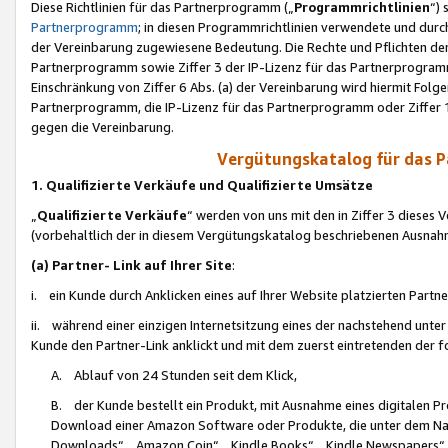
Diese Richtlinien für das Partnerprogramm („
Programmrichtlinien
“)
Partnerprogramm
; in diesen Programmrichtlinien verwendete und durch
der Vereinbarung zugewiesene Bedeutung. Die Rechte und Pflichten de
Partnerprogramm sowie Ziffer 3 der IP-Lizenz für das Partnerprogram
Einschränkung von Ziffer 6 Abs. (a) der Vereinbarung wird hiermit Fol
Partnerprogramm, die IP-Lizenz für das Partnerprogramm oder Ziffer 1
gegen die Vereinbarung.
Vergütungskatalog für das 
1. Qualifizierte Verkäufe und Qualifizierte Umsätze
„
Qualifizierte Verkäufe
“ werden von uns mit den in Ziffer 3 diese
(vorbehaltlich der in diesem Vergütungskatalog beschriebenen Ausnah
(a) Partner- Link auf Ihrer Site
:
i. ein Kunde durch Anklicken eines auf Ihrer Website platzierten Part
ii. während einer einzigen Internetsitzung eines der nachstehend unter (i)
Kunde den Partner-Link anklickt und mit dem zuerst eintretenden der f
A. Ablauf von 24 Stunden seit dem Klick,
B. der Kunde bestellt ein Produkt, mit Ausnahme eines digitalen P
Download einer Amazon Software oder Produkte, die unter dem N
Downloads“, „Amazon Coin“, „Kindle Books“, „Kindle Newspapers“, „