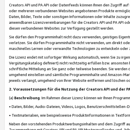
Creators API und PA API oder Datenfeeds können Ihnen den Zugriff auf D
oder mehreren verbundenen Websites angebotenen Produkte ermögliche
Daten, Bilder, Texte oder sonstigen Informationen oder Inhalte zuzugre
anwendbaren Lizenzvereinbarungen für die Creators API und PA API od
diesen verbundenen Websites zur Verfügung gestellt werden.
Sie dürfen den Programminhalt nicht dazu verwenden, geistiges Eigent
verletzen. Sie dürfen Programminhalte nicht verwenden, um direkt ode
maschinelles Lernen oder verwandte Technologien zu entwickeln oder zu
Die Lizenz endet mit sofortiger Wirkung automatisch, wenn Sie zu irg
Vergütungskatalog definiert) nicht rechtzeitig erfüllen bzw. ansonsten
schriftliche Mitteilung an Sie ganz oder teilweise beenden. Sie werden
umgehend einstellen und sämtliche Programminhalte und Amazon-Marke
jeweils verlangt, umgehend von Ihrer Website entfernen und löschen od
2. Voraussetzungen für die Nutzung der Creators API und der P
(a)
Beschreibung
. Im Rahmen dieser Lizenz können wir Ihnen Programmi
• Daten, Bilder, Audio-Dateien, Videos, Logos, Benutzerschnittstellen-
• Textmaterialien, wie beispielsweise Produktinformationen in Textfor
Neben den vorstehenden Produktwerbungsinhalten und dem Zugriff auf 
Zusammenhang mit Creators API und PA API Musterquellcodes und -bibli