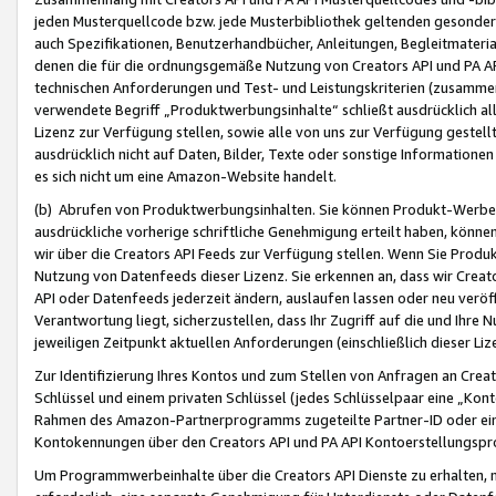
jeden Musterquellcode bzw. jede Musterbibliothek geltenden gesonder
auch Spezifikationen, Benutzerhandbücher, Anleitungen, Begleitmaterial
denen die für die ordnungsgemäße Nutzung von Creators API und PA A
technischen Anforderungen und Test- und Leistungskriterien (zusammen
verwendete Begriff „Produktwerbungsinhalte“ schließt ausdrücklich al
Lizenz zur Verfügung stellen, sowie alle von uns zur Verfügung gestel
ausdrücklich nicht auf Daten, Bilder, Texte oder sonstige Informatione
es sich nicht um eine Amazon-Website handelt.
(b) Abrufen von Produktwerbungsinhalten. Sie können Produkt-Werbein
ausdrückliche vorherige schriftliche Genehmigung erteilt haben, könn
wir über die Creators API Feeds zur Verfügung stellen. Wenn Sie Produk
Nutzung von Datenfeeds dieser Lizenz. Sie erkennen an, dass wir Creat
API oder Datenfeeds jederzeit ändern, auslaufen lassen oder neu veröffe
Verantwortung liegt, sicherzustellen, dass Ihr Zugriff auf die und Ihr
jeweiligen Zeitpunkt aktuellen Anforderungen (einschließlich dieser Liz
Zur Identifizierung Ihres Kontos und zum Stellen von Anfragen an Crea
Schlüssel und einem privaten Schlüssel (jedes Schlüsselpaar eine „Kon
Rahmen des Amazon-Partnerprogramms zugeteilte Partner-ID oder ein
Kontokennungen über den Creators API und PA API Kontoerstellungspro
Um Programmwerbeinhalte über die Creators API Dienste zu erhalten, m