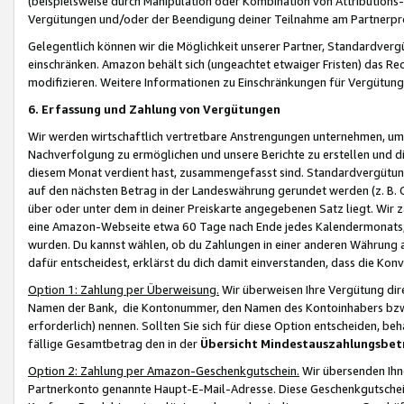
(beispielsweise durch Manipulation oder Kombination von Attributions-
Vergütungen und/oder der Beendigung deiner Teilnahme am Partnerp
Gelegentlich können wir die Möglichkeit unserer Partner, Standardv
einschränken. Amazon behält sich (ungeachtet etwaiger Fristen) das Re
modifizieren. Weitere Informationen zu Einschränkungen für Vergütung
6. Erfassung und Zahlung von Vergütungen
Wir werden wirtschaftlich vertretbare Anstrengungen unternehmen, um 
Nachverfolgung zu ermöglichen und unsere Berichte zu erstellen und di
diesem Monat verdient hast, zusammengefasst sind. Standardvergütung
auf den nächsten Betrag in der Landeswährung gerundet werden (z. B. C
über oder unter dem in deiner Preiskarte angegebenen Satz liegt. Wir
eine Amazon-Webseite etwa 60 Tage nach Ende jedes Kalendermonats, i
wurden. Du kannst wählen, ob du Zahlungen in einer anderen Währung
dafür entscheidest, erklärst du dich damit einverstanden, dass die K
Option 1: Zahlung per Überweisung.
Wir überweisen Ihre Vergütung dir
Namen der Bank, die Kontonummer, den Namen des Kontoinhabers bzw. a
erforderlich) nennen. Sollten Sie sich für diese Option entscheiden, be
fällige Gesamtbetrag den in der
Übersicht Mindestauszahlungsbet
Option 2: Zahlung per Amazon-Geschenkgutschein.
Wir übersenden Ihne
Partnerkonto genannte Haupt-E-Mail-Adresse. Diese Geschenkgutschei