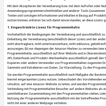
Mit dem Akzeptieren der Vereinbarung bzw. mit dem Aufrufen oder Nutz
Anwendungsprogrammierschnittstellen und anderer Tools (zusammen die
Texten und sonstigen Informationen und Inhalten in Bezug auf Produkte
nutzen können, erklären Sie sich damit einverstanden, an diese Lizenz 
1. Eingeschränkte Lizenz für Programminhalte
Vorbehaltlich der Bedingungen der Vereinbarung und ausschließlich z
Einhaltung der Vereinbarung (einschließlich dieser Lizenz und der ande
nicht übertragbare, nicht unterlizenzierbare, nicht exklusive, gebühren
anzuzeigen; (b) nur diejenigen der Amazon-Marken zu verwenden (wie in 
Programminhalte, ausschließlich auf Ihrer Website und in Übereinstimmu
API, Datenfeeds und Produkt-Werbeinhalte ausschließlich gemäß den Spe
Kopieren oder andere Verwenden von Programminhalten zugunsten Dri
Sammeln und Extrahieren von Daten. Zur Klarstellung: Zu den Program
Sie werden Programminhalte ausschließlich nach Maßgabe der Besti
hiermit eingeräumten Lizenz nutzen. Unbeschadet des Vorstehenden we
Umsätze auf eine Amazon-Website zu leiten, und werden Programminhal
Verbindung mit Programminhalten Besucher auf andere Websites als ein
unmittelbarem Zusammenhang mit den Programminhalten stehen, Links z
Nutzung der Programminhalte ausschließlich mit der betreffenden Pr
nicht mit einer anderen Webpage verlinken.