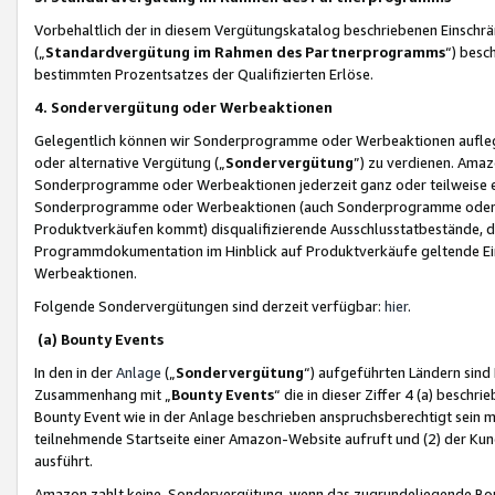
Vorbehaltlich der in diesem Vergütungskatalog beschriebenen Einschr
(„
Standardvergütung im Rahmen des Partnerprogramms
“) besc
bestimmten Prozentsatzes der Qualifizierten Erlöse.
4. Sondervergütung oder Werbeaktionen
Gelegentlich können wir Sonderprogramme oder Werbeaktionen auflegen,
oder alternative Vergütung („
Sondervergütung
”) zu verdienen. Amazo
Sonderprogramme oder Werbeaktionen jederzeit ganz oder teilweise einz
Sonderprogramme oder Werbeaktionen (auch Sonderprogramme oder We
Produktverkäufen kommt) disqualifizierende Ausschlusstatbestände, di
Programmdokumentation im Hinblick auf Produktverkäufe geltende E
Werbeaktionen.
Folgende Sondervergütungen sind derzeit verfügbar:
hier
.
(a) Bounty Events
In den in der
Anlage
(„
Sondervergütung
“) aufgeführten Ländern sind
Zusammenhang mit „
Bounty Events
“ die in dieser Ziffer 4 (a) besch
Bounty Event wie in der Anlage beschrieben anspruchsberechtigt sein mu
teilnehmende Startseite einer Amazon-Website aufruft und (2) der Kun
ausführt.
Amazon zahlt keine Sondervergütung, wenn das zugrundeliegende Boun