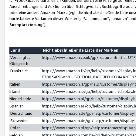
(c) Produktkäufe durch einen Kunden, der durch eine Anzeige auf eine 
Ausschreibungen und Auktionen über Schlagwörter, Suchbegriffe oder 
oder eine andere Amazon-Marke (vgl. die nicht abschließende Liste un
buchstabierte Varianten dieser Wörter (z. B. „ammazon“, „amaozn“ und „
Suchplatzierung
”);
Land
Nicht abschließende Liste der Marken
Vereinigtes
https://www.amazon.co.uk/gp/feature.html?ie=U
Königreich
Frankreich
https://www.amazon.fr/gp/help/customer/displa
E78834F9BA58__SECTION_64DE0ED1D744420E9
Italien
https://www.amazon.it/gp/help/customer/display
Irland
https://www.amazon.ie/gp/help/customer/displa
Niederlande
https://www.amazon.nl/gp/help/customer/display
Spanien
https://www.amazon.es/gp/help/customer/display
Deutschland
https://www.amazon.de/gp/help/customer/displa
Schweden
https://www.amazon.de/gp/help/customer/displa
Polen
https://www.amazon.pl/gp/help/customer/display
Belgien
https://www.amazon.com.be/gp/help/customer/d