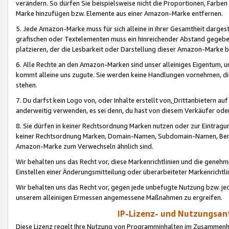
verändern. So dürfen Sie beispielsweise nicht die Proportionen, Farb
Marke hinzufügen bzw. Elemente aus einer Amazon-Marke entfernen.
5. Jede Amazon-Marke muss für sich alleine in ihrer Gesamtheit darge
grafischen oder Textelementen muss ein hinreichender Abstand gegebe
platzieren, der die Lesbarkeit oder Darstellung dieser Amazon-Marke b
6. Alle Rechte an den Amazon-Marken sind unser alleiniges Eigentum, 
kommt alleine uns zugute. Sie werden keine Handlungen vornehmen, 
stehen.
7. Du darfst kein Logo von, oder Inhalte erstellt von,
Drittanbietern au
anderweitig verwenden, es sei denn, du hast von diesem Verkäufer oder
8. Sie dürfen in keiner Rechtsordnung Marken nutzen oder zur Eintragu
keiner Rechtsordnung Marken, Domain-Namen, Subdomain-Namen, Benu
Amazon-Marke zum Verwechseln ähnlich sind.
Wir behalten uns das Recht vor, diese Markenrichtlinien und die gene
Einstellen einer Änderungsmitteilung oder überarbeiteter Markenricht
Wir behalten uns das Recht vor, gegen jede unbefugte Nutzung bzw. jede 
unserem alleinigen Ermessen angemessene Maßnahmen zu ergreifen.
IP-Lizenz- und Nutzungsan
Diese Lizenz regelt Ihre Nutzung von Programminhalten im Zusammen