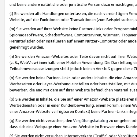
und keine andere natürliche oder juristische Person dazu ermächtigen, a
(l) Sie werden alle Handlungen unterlassen, die nach vernünftigem Erme
Website, auf der Funktionen oder Transaktionen (zum Beispiel suchen, s
(m) Sie werden auf Ihrer Website keine Partner-Links oder Programmin
Spionagesoftware, Schadsoftware, Computerviren, Würmern, Trojaner
Herunterladen oder Installieren auf einem Nutzer-Computer oder ande
genehmigt wurden.
(n) Sie werden Amazon-Websites oder Teile davon nicht auf Ihrer Websi
(z. B., WebView) innerhalb einer Mobilen Anwendung. Die Darstellung ein
Teilnahmevoraussetzungen stellt jedoch keinen Verstoß gegen diese Zif
(o) Sie werden keine Partner-Links oder andere Inhalte, die eine Am
Werbeseiten oder Layer-Werbung einstellen oder bereitstellen, mit Au
bewerben, die eng mit dem auf Ihrer Website befindlichen Material z
(p) Sie werden in Inhalte, die Sie auf einer Amazon-Website platzier
Werbediensten oder in einer Kundenbewertung, einem Forum, einem Wun
einer Amazon-Website verfügbaren Kontext) keine Partner-Links integr
(q) Sie werden nicht versuchen, den
Vergütungskatalog
zu umgehen oder
dass sich eine Webpage einer Amazon-Website im Browser eines Kunden 
(r) Sie werden nicht versuchen, Internetverkehr (Traffic) oder Vergü