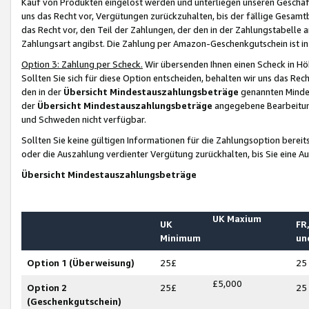
Kauf von Produkten eingelöst werden und unterliegen unseren Geschäf
uns das Recht vor, Vergütungen zurückzuhalten, bis der fällige Gesamt
das Recht vor, den Teil der Zahlungen, der den in der Zahlungstabelle 
Zahlungsart angibst. Die Zahlung per Amazon-Geschenkgutschein ist in
Option 3: Zahlung per Scheck.
Wir übersenden Ihnen einen Scheck in Höh
Sollten Sie sich für diese Option entscheiden, behalten wir uns das Rec
den in der
Übersicht Mindestauszahlungsbeträge
genannten Mindest
der
Übersicht Mindestauszahlungsbeträge
angegebene Bearbeitung
und Schweden nicht verfügbar.
Sollten Sie keine gültigen Informationen für die Zahlungsoption bereit
oder die Auszahlung verdienter Vergütung zurückhalten, bis Sie eine A
Übersicht Mindestauszahlungsbeträge
UK Maxium
UK
FR,
Minimum
un
Option 1 (Überweisung)
25£
25
£5,000
Option 2
25£
25
(Geschenkgutschein)