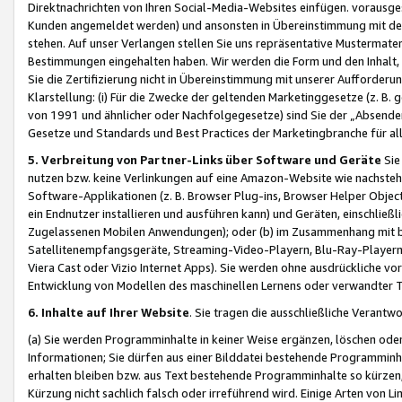
Direktnachrichten von Ihren Social-Media-Websites einfügen. vorausg
Kunden angemeldet werden) und ansonsten in Übereinstimmung mit der
stehen. Auf unser Verlangen stellen Sie uns repräsentative Mustermater
Bestimmungen eingehalten haben. Wir werden die Form und den Inhalt, di
Sie die Zertifizierung nicht in Übereinstimmung mit unserer Aufforderu
Klarstellung: (i) Für die Zwecke der geltenden Marketinggesetze (z. 
von 1991 und ähnlicher oder Nachfolgegesetze) sind Sie der „Absender“ j
Gesetze und Standards und Best Practices der Marketingbranche für 
5. Verbreitung von Partner-Links über Software und Geräte
Sie
nutzen bzw. keine Verlinkungen auf eine Amazon-Website wie nachsteh
Software-Applikationen (z. B. Browser Plug-ins, Browser Helper Objec
ein Endnutzer installieren und ausführen kann) und Geräten, einschlie
Zugelassenen Mobilen Anwendungen); oder (b) im Zusammenhang mit bzw.
Satellitenempfangsgeräte, Streaming-Video-Playern, Blu-Ray-Playern 
Viera Cast oder Vizio Internet Apps). Sie werden ohne ausdrückliche v
Entwicklung von Modellen des maschinellen Lernens oder verwandter 
6. Inhalte auf Ihrer Website
. Sie tragen die ausschließliche Verantwo
(a) Sie werden Programminhalte in keiner Weise ergänzen, löschen oder
Informationen; Sie dürfen aus einer Bilddatei bestehende Programminhal
erhalten bleiben bzw. aus Text bestehende Programminhalte so kürzen, 
Kürzung nicht sachlich falsch oder irreführend wird. Einige Arten von L