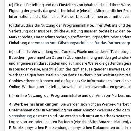
(c) für die Erstellung und das Einstellen von Inhalten, die auf Ihrer We
Eignung der jeweils dargestellten Inhalte (einschließlich sämtlicher 
Informationen, die Sie in einen Partner-Link aufnehmen oder mit diese
(d) dafür, dass die Nutzung der Programminhalte, Ihrer Website und des 
Verletzung oder missbräuchliche Ausübung unserer Rechte bzw. der Recht
Markenrechte, Datenschutzrechte, Veröffentlichungsrechte oder anderer
Einhaltung der
Amazon Anti-Fälschungsrichtlinien für das Partnerpro
(e) dafür, die Verwendung von Cookies, Pixeln und anderen Technologien
Besuchern gesammelten Daten in Übereinstimmung mit den geltenden Ge
und angemessen darzustellen und auf andere Weise die geltenden geset
in sonstiger Weise, einschließlich des ggf. anzuzeigenden Hinweises, d
Werbeanzeigen bereitstellen, von den Besuchern Ihrer Website unmitte
Cookies erkennen können und dafür, dass Sie Informationen über die v
Online-Werbung bereitstellen, soweit nach den anwendbaren gesetzlic
(f) für Ihre Nutzung, der Programminhalte und der Amazon-Marken, u
4. Werbeeinschränkungen.
Sie werden sich nicht an Werbe-, Market
Unternehmen oder in Verbindung mit einer Amazon-Website oder dem Pa
Vereinbarung
gestattet sind. Sie werden sich nicht an Werbeaktivitäten
Logos von uns oder unseren Partnern (einschließlich Amazon-Marken), 
E-Books, physischen Postsendungen, physischen Dokumenten oder in 