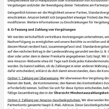
(beispielsweise durch Manipulation oder Kombination von Attributions-
Vergütungen und/oder der Beendigung deiner Teilnahme am Partnerp
Gelegentlich können wir die Möglichkeit unserer Partner, Standardv
einschränken. Amazon behält sich (ungeachtet etwaiger Fristen) das Re
modifizieren. Weitere Informationen zu Einschränkungen für Vergütung
6. Erfassung und Zahlung von Vergütungen
Wir werden wirtschaftlich vertretbare Anstrengungen unternehmen, um 
Nachverfolgung zu ermöglichen und unsere Berichte zu erstellen und di
diesem Monat verdient hast, zusammengefasst sind. Standardvergütung
auf den nächsten Betrag in der Landeswährung gerundet werden (z. B. C
über oder unter dem in deiner Preiskarte angegebenen Satz liegt. Wir
eine Amazon-Webseite etwa 60 Tage nach Ende jedes Kalendermonats, i
wurden. Du kannst wählen, ob du Zahlungen in einer anderen Währung
dafür entscheidest, erklärst du dich damit einverstanden, dass die K
Option 1: Zahlung per Überweisung.
Wir überweisen Ihre Vergütung dir
Namen der Bank, die Kontonummer, den Namen des Kontoinhabers bzw. a
erforderlich) nennen. Sollten Sie sich für diese Option entscheiden, be
fällige Gesamtbetrag den in der
Übersicht Mindestauszahlungsbet
Option 2: Zahlung per Amazon-Geschenkgutschein.
Wir übersenden Ihne
Partnerkonto genannte Haupt-E-Mail-Adresse. Diese Geschenkgutschei