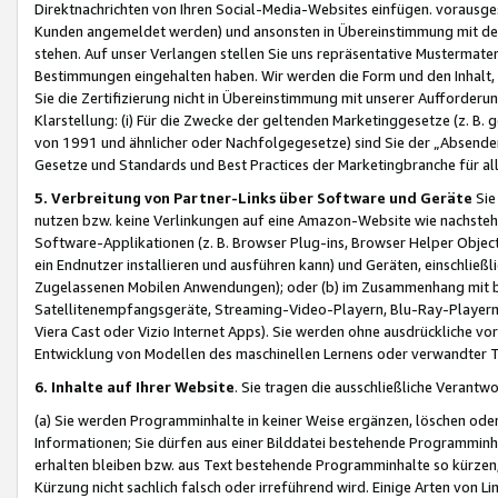
Direktnachrichten von Ihren Social-Media-Websites einfügen. vorausg
Kunden angemeldet werden) und ansonsten in Übereinstimmung mit der
stehen. Auf unser Verlangen stellen Sie uns repräsentative Mustermater
Bestimmungen eingehalten haben. Wir werden die Form und den Inhalt, di
Sie die Zertifizierung nicht in Übereinstimmung mit unserer Aufforderu
Klarstellung: (i) Für die Zwecke der geltenden Marketinggesetze (z. 
von 1991 und ähnlicher oder Nachfolgegesetze) sind Sie der „Absender“ j
Gesetze und Standards und Best Practices der Marketingbranche für 
5. Verbreitung von Partner-Links über Software und Geräte
Sie
nutzen bzw. keine Verlinkungen auf eine Amazon-Website wie nachsteh
Software-Applikationen (z. B. Browser Plug-ins, Browser Helper Objec
ein Endnutzer installieren und ausführen kann) und Geräten, einschlie
Zugelassenen Mobilen Anwendungen); oder (b) im Zusammenhang mit bzw.
Satellitenempfangsgeräte, Streaming-Video-Playern, Blu-Ray-Playern 
Viera Cast oder Vizio Internet Apps). Sie werden ohne ausdrückliche v
Entwicklung von Modellen des maschinellen Lernens oder verwandter 
6. Inhalte auf Ihrer Website
. Sie tragen die ausschließliche Verantwo
(a) Sie werden Programminhalte in keiner Weise ergänzen, löschen oder
Informationen; Sie dürfen aus einer Bilddatei bestehende Programminhal
erhalten bleiben bzw. aus Text bestehende Programminhalte so kürzen, 
Kürzung nicht sachlich falsch oder irreführend wird. Einige Arten von L