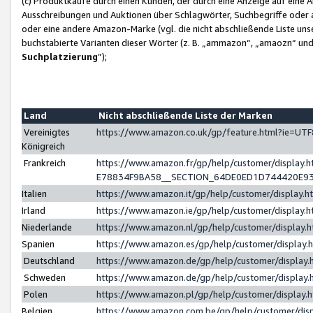
(c) Produktkäufe durch einen Kunden, der durch eine Anzeige auf eine 
Ausschreibungen und Auktionen über Schlagwörter, Suchbegriffe oder 
oder eine andere Amazon-Marke (vgl. die nicht abschließende Liste un
buchstabierte Varianten dieser Wörter (z. B. „ammazon“, „amaozn“ und „
Suchplatzierung
”);
Land
Nicht abschließende Liste der Marken
Vereinigtes
https://www.amazon.co.uk/gp/feature.html?ie=U
Königreich
Frankreich
https://www.amazon.fr/gp/help/customer/displa
E78834F9BA58__SECTION_64DE0ED1D744420E9
Italien
https://www.amazon.it/gp/help/customer/display
Irland
https://www.amazon.ie/gp/help/customer/displa
Niederlande
https://www.amazon.nl/gp/help/customer/display
Spanien
https://www.amazon.es/gp/help/customer/display
Deutschland
https://www.amazon.de/gp/help/customer/displa
Schweden
https://www.amazon.de/gp/help/customer/displa
Polen
https://www.amazon.pl/gp/help/customer/display
Belgien
https://www.amazon.com.be/gp/help/customer/d