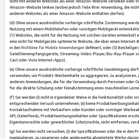
nicht mit anderen Websites als einer Amazon-Website verlinken oder i
Amazon-Website lenken (wobei jedoch Teile Ihrer Anwendung, die nich
anderen Websites als einer Amazon-Website enthalten dürfen).
(d) Ohne unsere ausdrückliche vorherige schriftliche Zustimmung werd
Nutzung mit einem Mobiltelefon oder sonstigen Mobilgerät entwickelt
(1) Websites, die nicht für die Nutzung mit solchen Geräten entwickelt
eine nicht für Mobilgeräte optimierte Website, die über einen Interne
in den
Richtlinie für Mobile Anwendungen
definiert, oder (3) Beistellge
Satellitenempfangsgeräte, Streaming-Video-Player, Blu-Ray-Player ode
Cast oder Vizio Internet-Apps).
(e) Ohne unsere ausdrückliche vorherige schriftliche Genehmigung dürfe
verwenden, um Produkt-Werbeinhalte zu aggregieren, zu analysieren, 
anderen Anwendungen, die für die Verwendung durch Personen oder Or
für die direkte Schulung oder Feinabstimmung eines maschinellen Lern
(f) Sie werden (i) nicht in irgendeiner Weise in die Funktionalität ode
entsprechenden Versuch unternehmen; (ii) keine Produktwerbungsinha
Kontaktaufnahme mit Verkäufern oder Kunden oder sonstiger Werbeaktiv
API, Datenfeeds, Produktwerbungsinhalten oder Spezifikationen erschei
Eigentumsrechte oder gewerblicher Schutzrechte, nicht entfernen, verd
(g) Sie werden nicht versuchen, (i) die Spezifikationen oder die in de
manipulieren, zu reparieren oder anderweitig abgeleitete Werke davon z