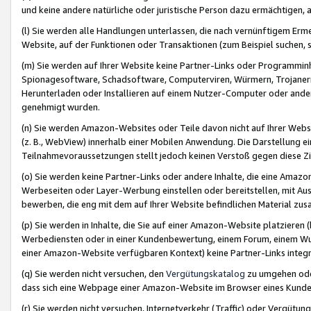
und keine andere natürliche oder juristische Person dazu ermächtigen, a
(l) Sie werden alle Handlungen unterlassen, die nach vernünftigem Erme
Website, auf der Funktionen oder Transaktionen (zum Beispiel suchen, s
(m) Sie werden auf Ihrer Website keine Partner-Links oder Programmin
Spionagesoftware, Schadsoftware, Computerviren, Würmern, Trojaner
Herunterladen oder Installieren auf einem Nutzer-Computer oder ande
genehmigt wurden.
(n) Sie werden Amazon-Websites oder Teile davon nicht auf Ihrer Websi
(z. B., WebView) innerhalb einer Mobilen Anwendung. Die Darstellung ein
Teilnahmevoraussetzungen stellt jedoch keinen Verstoß gegen diese Zif
(o) Sie werden keine Partner-Links oder andere Inhalte, die eine Am
Werbeseiten oder Layer-Werbung einstellen oder bereitstellen, mit Au
bewerben, die eng mit dem auf Ihrer Website befindlichen Material z
(p) Sie werden in Inhalte, die Sie auf einer Amazon-Website platzier
Werbediensten oder in einer Kundenbewertung, einem Forum, einem Wun
einer Amazon-Website verfügbaren Kontext) keine Partner-Links integr
(q) Sie werden nicht versuchen, den
Vergütungskatalog
zu umgehen oder
dass sich eine Webpage einer Amazon-Website im Browser eines Kunden 
(r) Sie werden nicht versuchen, Internetverkehr (Traffic) oder Vergü