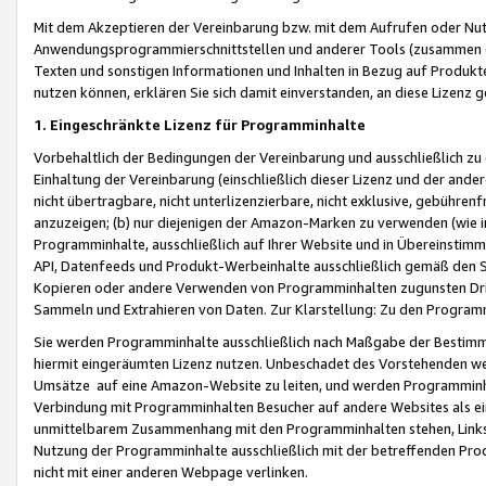
Mit dem Akzeptieren der Vereinbarung bzw. mit dem Aufrufen oder Nutz
Anwendungsprogrammierschnittstellen und anderer Tools (zusammen die
Texten und sonstigen Informationen und Inhalten in Bezug auf Produkte
nutzen können, erklären Sie sich damit einverstanden, an diese Lizenz 
1. Eingeschränkte Lizenz für Programminhalte
Vorbehaltlich der Bedingungen der Vereinbarung und ausschließlich z
Einhaltung der Vereinbarung (einschließlich dieser Lizenz und der ande
nicht übertragbare, nicht unterlizenzierbare, nicht exklusive, gebühren
anzuzeigen; (b) nur diejenigen der Amazon-Marken zu verwenden (wie in 
Programminhalte, ausschließlich auf Ihrer Website und in Übereinstimmu
API, Datenfeeds und Produkt-Werbeinhalte ausschließlich gemäß den Spe
Kopieren oder andere Verwenden von Programminhalten zugunsten Dri
Sammeln und Extrahieren von Daten. Zur Klarstellung: Zu den Program
Sie werden Programminhalte ausschließlich nach Maßgabe der Besti
hiermit eingeräumten Lizenz nutzen. Unbeschadet des Vorstehenden we
Umsätze auf eine Amazon-Website zu leiten, und werden Programminhal
Verbindung mit Programminhalten Besucher auf andere Websites als ein
unmittelbarem Zusammenhang mit den Programminhalten stehen, Links z
Nutzung der Programminhalte ausschließlich mit der betreffenden Pr
nicht mit einer anderen Webpage verlinken.