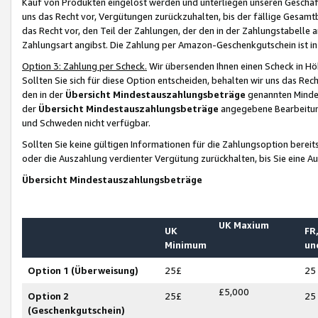
Kauf von Produkten eingelöst werden und unterliegen unseren Geschäf
uns das Recht vor, Vergütungen zurückzuhalten, bis der fällige Gesamt
das Recht vor, den Teil der Zahlungen, der den in der Zahlungstabelle 
Zahlungsart angibst. Die Zahlung per Amazon-Geschenkgutschein ist in
Option 3: Zahlung per Scheck.
Wir übersenden Ihnen einen Scheck in Höh
Sollten Sie sich für diese Option entscheiden, behalten wir uns das Rec
den in der
Übersicht Mindestauszahlungsbeträge
genannten Mindest
der
Übersicht Mindestauszahlungsbeträge
angegebene Bearbeitung
und Schweden nicht verfügbar.
Sollten Sie keine gültigen Informationen für die Zahlungsoption bereit
oder die Auszahlung verdienter Vergütung zurückhalten, bis Sie eine A
Übersicht Mindestauszahlungsbeträge
UK Maxium
UK
FR,
Minimum
un
Option 1 (Überweisung)
25£
25
£5,000
Option 2
25£
25
(Geschenkgutschein)