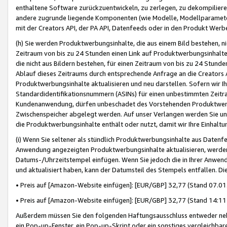
enthaltene Software zurückzuentwickeln, zu zerlegen, zu dekompilier
andere zugrunde liegende Komponenten (wie Modelle, Modellparameter
mit der Creators API, der PA API, Datenfeeds oder in den Produkt Werb
(h) Sie werden Produktwerbungsinhalte, die aus einem Bild bestehen, ni
Zeitraum von bis zu 24 Stunden einen Link auf Produktwerbungsinhalte
die nicht aus Bildern bestehen, für einen Zeitraum von bis zu 24 Stund
Ablauf dieses Zeitraums durch entsprechende Anfrage an die Creators 
Produktwerbungsinhalte aktualisieren und neu darstellen. Sofern wir Ih
Standardidentifikationsnummern (ASINs) für einen unbestimmten Zeitra
Kundenanwendung, dürfen unbeschadet des Vorstehenden Produktwerbu
Zwischenspeicher abgelegt werden. Auf unser Verlangen werden Sie un
die Produktwerbungsinhalte enthält oder nutzt, damit wir Ihre Einhalt
(i) Wenn Sie seltener als stündlich Produktwerbungsinhalte aus Datenfe
Anwendung angezeigten Produktwerbungsinhalte aktualisieren, werden 
Datums-/Uhrzeitstempel einfügen. Wenn Sie jedoch die in Ihrer Anwe
und aktualisiert haben, kann der Datumsteil des Stempels entfallen. Dies
• Preis auf [Amazon-Website einfügen]: [EUR/GBP] 32,77 (Stand 07.01.
• Preis auf [Amazon-Website einfügen]: [EUR/GBP] 32,77 (Stand 14:11 
Außerdem müssen Sie den folgenden Haftungsausschluss entweder neb
ein Pop-up-Fenster, ein Pop-up-Skript oder ein sonstiges vergleichba