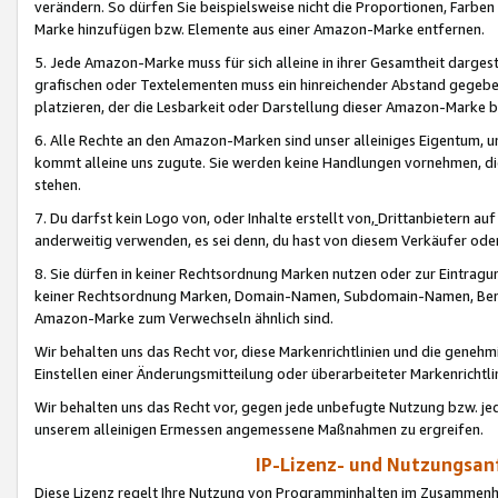
verändern. So dürfen Sie beispielsweise nicht die Proportionen, Farb
Marke hinzufügen bzw. Elemente aus einer Amazon-Marke entfernen.
5. Jede Amazon-Marke muss für sich alleine in ihrer Gesamtheit darge
grafischen oder Textelementen muss ein hinreichender Abstand gegebe
platzieren, der die Lesbarkeit oder Darstellung dieser Amazon-Marke b
6. Alle Rechte an den Amazon-Marken sind unser alleiniges Eigentum, 
kommt alleine uns zugute. Sie werden keine Handlungen vornehmen, 
stehen.
7. Du darfst kein Logo von, oder Inhalte erstellt von,
Drittanbietern au
anderweitig verwenden, es sei denn, du hast von diesem Verkäufer oder
8. Sie dürfen in keiner Rechtsordnung Marken nutzen oder zur Eintragu
keiner Rechtsordnung Marken, Domain-Namen, Subdomain-Namen, Benu
Amazon-Marke zum Verwechseln ähnlich sind.
Wir behalten uns das Recht vor, diese Markenrichtlinien und die gene
Einstellen einer Änderungsmitteilung oder überarbeiteter Markenricht
Wir behalten uns das Recht vor, gegen jede unbefugte Nutzung bzw. jede 
unserem alleinigen Ermessen angemessene Maßnahmen zu ergreifen.
IP-Lizenz- und Nutzungsan
Diese Lizenz regelt Ihre Nutzung von Programminhalten im Zusammen