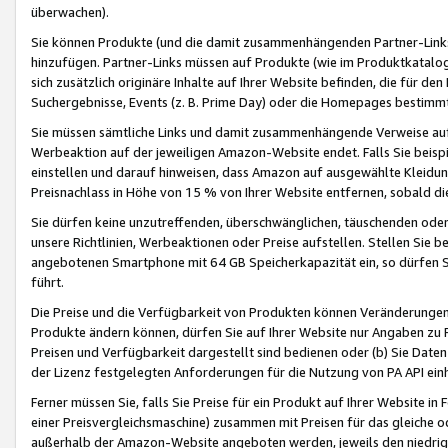
überwachen).
Sie können Produkte (und die damit zusammenhängenden Partner-Links)
hinzufügen. Partner-Links müssen auf Produkte (wie im Produktkatalog de
sich zusätzlich originäre Inhalte auf Ihrer Website befinden, die für 
Suchergebnisse, Events (z. B. Prime Day) oder die Homepages bestimmte
Sie müssen sämtliche Links und damit zusammenhängende Verweise auf z
Werbeaktion auf der jeweiligen Amazon-Website endet. Falls Sie beisp
einstellen und darauf hinweisen, dass Amazon auf ausgewählte Kleidun
Preisnachlass in Höhe von 15 % von Ihrer Website entfernen, sobald di
Sie dürfen keine unzutreffenden, überschwänglichen, täuschenden od
unsere Richtlinien, Werbeaktionen oder Preise aufstellen. Stellen Sie 
angebotenen Smartphone mit 64 GB Speicherkapazität ein, so dürfen S
führt.
Die Preise und die Verfügbarkeit von Produkten können Veränderungen 
Produkte ändern können, dürfen Sie auf Ihrer Website nur Angaben zu P
Preisen und Verfügbarkeit dargestellt sind bedienen oder (b) Sie Daten
der Lizenz festgelegten Anforderungen für die Nutzung von PA API einh
Ferner müssen Sie, falls Sie Preise für ein Produkt auf Ihrer Website in 
einer Preisvergleichsmaschine) zusammen mit Preisen für das gleiche o
außerhalb der Amazon-Website angeboten werden, jeweils den niedrigst