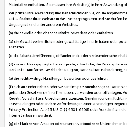
Materialien enthalten. Sie müssen Ihre Website(s) in Ihrer Anwendung ide
Wir prüfen Ihre Anwendung und benachrichtigen Sie, ob sie angenommen
auf Aufnahme Ihrer Website in das Partnerprogramm und Sie dürfen kei
Ungeeignet sind unter anderem Websites:
(a) die sexuelle oder obszöne Inhalte bewerben oder enthalten;
(b) die Gewalt verherrlichen oder gewalttätige Inhalte haben oder pot
anstiften,;
(c) die falsche, irreführende, diffamierende oder verleumderische Inha
(d) die von Hass geprägte, belästigende, schädliche, die Privatsphäre v
Herkunft, Hautfarbe, Geschlecht, Religion, Nationalität, Behinderung, 
(e) die rechtswidrige Handlungen bewerben oder ausführen;
(f) sich an Kinder richten oder wissentlich personenbezogene Daten vo
geltenden Gesetzen definiert) erheben, verwenden oder offenlegen, Vo
Regeln, Vorschriften, Anordnungen, Lizenzen, Genehmigungen, Richtlini
Entscheidungen oder andere Anforderungen einer zuständigen Regierung
Privacy Protection Act (15 U.S.C. §§ 6501-6506) oder Vorschriften, di
Internet erlassen wurden);
(g) die Marken von Amazon oder unseren verbundenen Unternehmen b