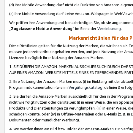
(d) Ihre Mobile Anwendung darf nicht die Funktion von Amazons eige
(e) Ihre Mobile Anwendung darf keine Amazon-Webpages in WebView 
Wir prüfen Ihre Anwendung und benachrichtigen Sie, ob sie angenomm
„
Zugelassene Mobile Anwendung
“ im Sinne der
Vereinbarung
.
Markenrichtlinien für das 
Diese Richtlinien gelten für die Nutzung der Marken, die wir Ihnen als 
müssen jederzeit strikt eingehalten werden, und jede Nutzung der Ama
Lizenzen bezüglich Ihrer Nutzung der Amazon-Marken.
1. SIE DÜRFEN DIE AMAZON-MARKEN AUSSCHLIESSLICH DURCH DARS
AUF EINER AMAZON-WEBSITE MITTELS EINES ENTSPRECHENDEN PART
2. Ihre Nutzung der Amazon-Marken muss (i) im Einklang mit der aktuells
Programmdokumentation (wie im
Vergütungskatalog
definiert) erfolg
3. Sie dürfen die Amazon-Marken ausschließlich für den in der Progr
nicht wie folgt nutzen oder darstellen: (i) in einer Weise, die ein Spo
Produkte und Dienstleistungen zu verunglimpfen, (iii) in einer Weise
schädigen könnte, oder (iv) in Offline-Materialien oder E-Mails (z. B.
Dokumenten oder mündlicher Werbung).
4. Wir werden Ihnen ein Bild bzw. Bilder der Amazon-Marken zur Verfüg