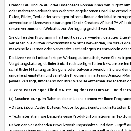
Creators API und PA API oder Datenfeeds können Ihnen den Zugriff auf D
oder mehreren verbundenen Websites angebotenen Produkte ermögliche
Daten, Bilder, Texte oder sonstigen Informationen oder Inhalte zuzugre
anwendbaren Lizenzvereinbarungen für die Creators API und PA API od
diesen verbundenen Websites zur Verfügung gestellt werden.
Sie dürfen den Programminhalt nicht dazu verwenden, geistiges Eigent
verletzen. Sie dürfen Programminhalte nicht verwenden, um direkt ode
maschinelles Lernen oder verwandte Technologien zu entwickeln oder zu
Die Lizenz endet mit sofortiger Wirkung automatisch, wenn Sie zu irg
Vergütungskatalog definiert) nicht rechtzeitig erfüllen bzw. ansonsten
schriftliche Mitteilung an Sie ganz oder teilweise beenden. Sie werden
umgehend einstellen und sämtliche Programminhalte und Amazon-Marke
jeweils verlangt, umgehend von Ihrer Website entfernen und löschen od
2. Voraussetzungen für die Nutzung der Creators API und der P
(a)
Beschreibung
. Im Rahmen dieser Lizenz können wir Ihnen Programmi
• Daten, Bilder, Audio-Dateien, Videos, Logos, Benutzerschnittstellen-
• Textmaterialien, wie beispielsweise Produktinformationen in Textfor
Neben den vorstehenden Produktwerbungsinhalten und dem Zugriff auf 
Zusammenhang mit Creators API und PA API Musterquellcodes und -bibli