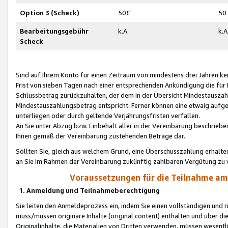
Option 3 (Scheck)
50£
50
Bearbeitungsgebühr
k.A.
k.A
Scheck
Sind auf Ihrem Konto für einen Zeitraum von mindestens drei Jahren kein
Frist von sieben Tagen nach einer entsprechenden Ankündigung die für
Schlussbetrag zurückzuhalten, der dem in der Übersicht Mindestausz
Mindestauszahlungsbetrag entspricht. Ferner können eine etwaig aufg
unterliegen oder durch geltende Verjährungsfristen verfallen.
An Sie unter Abzug bzw. Einbehalt aller in der Vereinbarung beschrieb
Ihnen gemäß der Vereinbarung zustehenden Beträge dar.
Sollten Sie, gleich aus welchem Grund, eine Überschusszahlung erhalte
an Sie im Rahmen der Vereinbarung zukünftig zahlbaren Vergütung zu 
Voraussetzungen für die Teilnahme a
1. Anmeldung und Teilnahmeberechtigung
Sie leiten den Anmeldeprozess ein, indem Sie einen vollständigen und 
muss/müssen originäre Inhalte (original content) enthalten und über d
Originalinhalte, die Materialien von Dritten verwenden, müssen wese