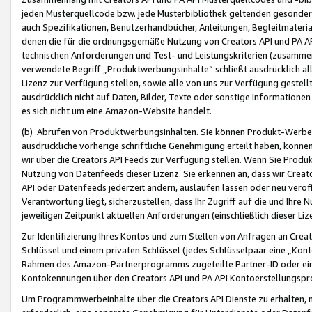
jeden Musterquellcode bzw. jede Musterbibliothek geltenden gesonder
auch Spezifikationen, Benutzerhandbücher, Anleitungen, Begleitmaterial
denen die für die ordnungsgemäße Nutzung von Creators API und PA A
technischen Anforderungen und Test- und Leistungskriterien (zusammen
verwendete Begriff „Produktwerbungsinhalte“ schließt ausdrücklich al
Lizenz zur Verfügung stellen, sowie alle von uns zur Verfügung gestel
ausdrücklich nicht auf Daten, Bilder, Texte oder sonstige Informatione
es sich nicht um eine Amazon-Website handelt.
(b) Abrufen von Produktwerbungsinhalten. Sie können Produkt-Werbein
ausdrückliche vorherige schriftliche Genehmigung erteilt haben, könn
wir über die Creators API Feeds zur Verfügung stellen. Wenn Sie Produk
Nutzung von Datenfeeds dieser Lizenz. Sie erkennen an, dass wir Creat
API oder Datenfeeds jederzeit ändern, auslaufen lassen oder neu veröffe
Verantwortung liegt, sicherzustellen, dass Ihr Zugriff auf die und Ihr
jeweiligen Zeitpunkt aktuellen Anforderungen (einschließlich dieser Liz
Zur Identifizierung Ihres Kontos und zum Stellen von Anfragen an Crea
Schlüssel und einem privaten Schlüssel (jedes Schlüsselpaar eine „Kon
Rahmen des Amazon-Partnerprogramms zugeteilte Partner-ID oder ein
Kontokennungen über den Creators API und PA API Kontoerstellungspro
Um Programmwerbeinhalte über die Creators API Dienste zu erhalten, m