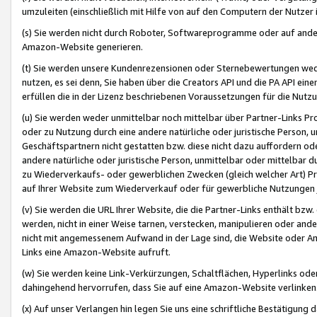
umzuleiten (einschließlich mit Hilfe von auf den Computern der Nutzer i
(s) Sie werden nicht durch Roboter, Softwareprogramme oder auf andere
Amazon-Website generieren.
(t) Sie werden unsere Kundenrezensionen oder Sternebewertungen wed
nutzen, es sei denn, Sie haben über die Creators API und die PA API e
erfüllen die in der Lizenz beschriebenen Voraussetzungen für die Nutzu
(u) Sie werden weder unmittelbar noch mittelbar über Partner-Links P
oder zu Nutzung durch eine andere natürliche oder juristische Person,
Geschäftspartnern nicht gestatten bzw. diese nicht dazu auffordern od
andere natürliche oder juristische Person, unmittelbar oder mittelbar
zu Wiederverkaufs- oder gewerblichen Zwecken (gleich welcher Art) 
auf Ihrer Website zum Wiederverkauf oder für gewerbliche Nutzungen 
(v) Sie werden die URL Ihrer Website, die die Partner-Links enthält b
werden, nicht in einer Weise tarnen, verstecken, manipulieren oder and
nicht mit angemessenem Aufwand in der Lage sind, die Website oder A
Links eine Amazon-Website aufruft.
(w) Sie werden keine Link-Verkürzungen, Schaltflächen, Hyperlinks ode
dahingehend hervorrufen, dass Sie auf eine Amazon-Website verlinken
(x) Auf unser Verlangen hin legen Sie uns eine schriftliche Bestätigung