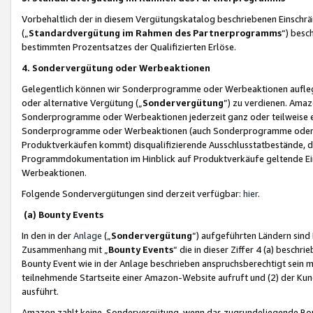
Vorbehaltlich der in diesem Vergütungskatalog beschriebenen Einschr
(„
Standardvergütung im Rahmen des Partnerprogramms
“) besc
bestimmten Prozentsatzes der Qualifizierten Erlöse.
4. Sondervergütung oder Werbeaktionen
Gelegentlich können wir Sonderprogramme oder Werbeaktionen auflegen,
oder alternative Vergütung („
Sondervergütung
”) zu verdienen. Amazo
Sonderprogramme oder Werbeaktionen jederzeit ganz oder teilweise einz
Sonderprogramme oder Werbeaktionen (auch Sonderprogramme oder We
Produktverkäufen kommt) disqualifizierende Ausschlusstatbestände, di
Programmdokumentation im Hinblick auf Produktverkäufe geltende E
Werbeaktionen.
Folgende Sondervergütungen sind derzeit verfügbar:
hier
.
(a) Bounty Events
In den in der
Anlage
(„
Sondervergütung
“) aufgeführten Ländern sind
Zusammenhang mit „
Bounty Events
“ die in dieser Ziffer 4 (a) besch
Bounty Event wie in der Anlage beschrieben anspruchsberechtigt sein mu
teilnehmende Startseite einer Amazon-Website aufruft und (2) der Kun
ausführt.
Amazon zahlt keine Sondervergütung, wenn das zugrundeliegende Boun