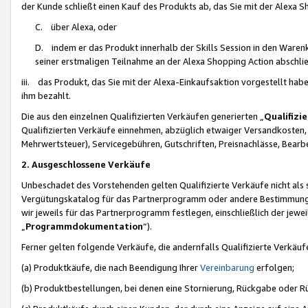
der Kunde schließt einen Kauf des Produkts ab, das Sie mit der Alexa 
C. über Alexa, oder
D. indem er das Produkt innerhalb der Skills Session in den Waren
seiner erstmaligen Teilnahme an der Alexa Shopping Action abschlie
iii. das Produkt, das Sie mit der Alexa-Einkaufsaktion vorgestellt ha
ihm bezahlt.
Die aus den einzelnen Qualifizierten Verkäufen generierten „
Qualifizi
Qualifizierten Verkäufe einnehmen, abzüglich etwaiger Versandkosten
Mehrwertsteuer), Servicegebühren, Gutschriften, Preisnachlässe, Bear
2. Ausgeschlossene Verkäufe
Unbeschadet des Vorstehenden gelten Qualifizierte Verkäufe nicht als
Vergütungskatalog für das Partnerprogramm oder andere Bestimmungen,
wir jeweils für das Partnerprogramm festlegen, einschließlich der jewe
„
Programmdokumentation
“).
Ferner gelten folgende Verkäufe, die andernfalls Qualifizierte Verkä
(a) Produktkäufe, die nach Beendigung Ihrer
Vereinbarung
erfolgen;
(b) Produktbestellungen, bei denen eine Stornierung, Rückgabe oder R