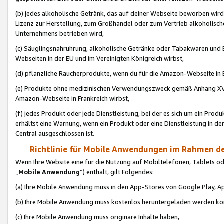
(b) jedes alkoholische Getränk, das auf deiner Webseite beworben wird
Lizenz zur Herstellung, zum Großhandel oder zum Vertrieb alkoholisch
Unternehmens betrieben wird,
(c) Säuglingsnahruhrung, alkoholische Getränke oder Tabakwaren und E
Webseiten in der EU und im Vereinigten Königreich wirbst,
(d) pflanzliche Raucherprodukte, wenn du für die Amazon-Webseite in B
(e) Produkte ohne medizinischen Verwendungszweck gemäß Anhang XVI 
Amazon-Webseite in Frankreich wirbst,
(f) jedes Produkt oder jede Dienstleistung, bei der es sich um ein Prod
erhältst eine Warnung, wenn ein Produkt oder eine Dienstleistung in de
Central ausgeschlossen ist.
Richtlinie für Mobile Anwendungen im Rahmen de
Wenn Ihre Website eine für die Nutzung auf Mobiltelefonen, Tablets 
„
Mobile Anwendung
“) enthält, gilt Folgendes:
(a) Ihre Mobile Anwendung muss in den App-Stores von Google Play, A
(b) Ihre Mobile Anwendung muss kostenlos heruntergeladen werden könn
(c) Ihre Mobile Anwendung muss originäre Inhalte haben,