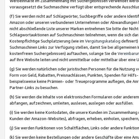
Werbeinhalte im Zusammenhang mit Suchergebnissen verwendet werden,
vorausgesetzt die Suchmaschine verfügt über entsprechende Ausschlu
(f) Sie werden nicht auf Schlagwörter, Suchbegriffe oder andere Ident
Amazon oder unseren verbundenen Unternehmen oder Abwandlungen bzw
nicht abschließende Liste unserer Marken entnehmen Sie bitte der Nich
Schlagwortauktionen auf Suchmaschinen teilnehmen, wenn die sich da
Kostenpflichtige Suchplatzierung (wie im
Vergütungskatalog
definiert
Suchmaschinen Links zur Verfügung stellen, damit Sie bei allgemeinen I
kostenfreien Suchergebnissen) auftauchen, solange Sie die
Vereinbaru
auf Ihre Website leiten und nicht unmittelbar oder mittelbar über eine
(g) Sie werden natürlichen oder juristischen Personen für die Nutzung 
Form von Geld, Rabatten, Preisnachlässen, Punkten, Spenden für Hilfs
beispielsweise keine Prämien- oder Treueprogramme auflegen, die Anrei
Partner-Links zu besuchen.
(h) Sie werden die Inhalte von elektronischen Formularen oder anderem M
abfangen, aufzeichnen, umleiten, auslesen, auslegen oder ausfüllen.
(i) Sie werden keine Kontodaten, die unsere Kunden im Zusammenhang 
Kunden der Amazon-Websites), abfragen, erheben, einholen, speichern,
(j) Sie werden Funktionen von Schaltflächen, Links oder andere Funkti
(k) Sie werden keine Bestellungen oder andere Geschäfte über eine Ama