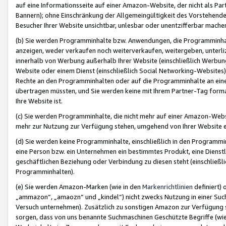
auf eine Informationsseite auf einer Amazon-Website, der nicht als Part
Bannern); ohne Einschränkung der Allgemeingültigkeit des Vorstehende
Besucher Ihrer Website unsichtbar, unlesbar oder unentzifferbar mache
(b) Sie werden Programminhalte bzw. Anwendungen, die Programminhalt
anzeigen, weder verkaufen noch weiterverkaufen, weitergeben, unterli
innerhalb von Werbung außerhalb Ihrer Website (einschließlich Werbun
Website oder einem Dienst (einschließlich Social Networking-Website
Rechte an den Programminhalten oder auf die Programminhalte an eine a
übertragen müssten, und Sie werden keine mit Ihrem Partner-Tag formati
Ihre Website ist.
(c) Sie werden Programminhalte, die nicht mehr auf einer Amazon-Websit
mehr zur Nutzung zur Verfügung stehen, umgehend von Ihrer Website e
(d) Sie werden keine Programminhalte, einschließlich in den Programmin
eine Person bzw. ein Unternehmen ein bestimmtes Produkt, eine Dienstle
geschäftlichen Beziehung oder Verbindung zu diesen steht (einschließli
Programminhalten).
(e) Sie werden Amazon-Marken (wie in den
Markenrichtlinien
definiert) 
„ammazon“, „amaozn“ und „kindel“) nicht zwecks Nutzung in einer Suc
Versuch unternehmen). Zusätzlich zu sonstigen Amazon zur Verfügung 
sorgen, dass von uns benannte Suchmaschinen Geschützte Begriffe (wie 