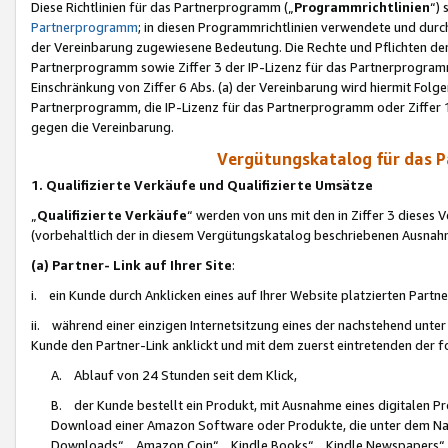
Diese Richtlinien für das Partnerprogramm („
Programmrichtlinien
“)
Partnerprogramm
; in diesen Programmrichtlinien verwendete und durch
der Vereinbarung zugewiesene Bedeutung. Die Rechte und Pflichten de
Partnerprogramm sowie Ziffer 3 der IP-Lizenz für das Partnerprogram
Einschränkung von Ziffer 6 Abs. (a) der Vereinbarung wird hiermit Fol
Partnerprogramm, die IP-Lizenz für das Partnerprogramm oder Ziffer 1
gegen die Vereinbarung.
Vergütungskatalog für das 
1. Qualifizierte Verkäufe und Qualifizierte Umsätze
„
Qualifizierte Verkäufe
“ werden von uns mit den in Ziffer 3 diese
(vorbehaltlich der in diesem Vergütungskatalog beschriebenen Ausnah
(a) Partner- Link auf Ihrer Site
:
i. ein Kunde durch Anklicken eines auf Ihrer Website platzierten Part
ii. während einer einzigen Internetsitzung eines der nachstehend unter (i)
Kunde den Partner-Link anklickt und mit dem zuerst eintretenden der f
A. Ablauf von 24 Stunden seit dem Klick,
B. der Kunde bestellt ein Produkt, mit Ausnahme eines digitalen P
Download einer Amazon Software oder Produkte, die unter dem N
Downloads“, „Amazon Coin“, „Kindle Books“, „Kindle Newspapers“, „