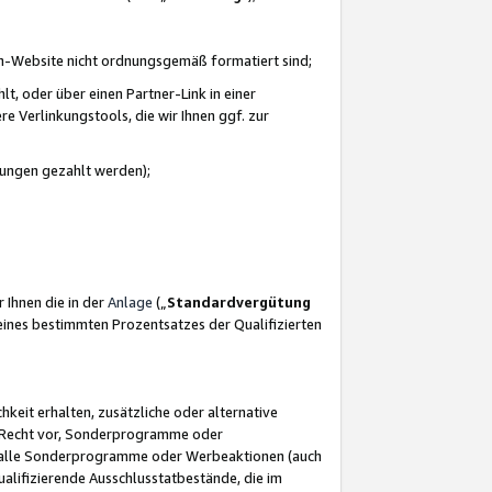
azon-Website nicht ordnungsgemäß formatiert sind;
, oder über einen Partner-Link in einer
e Verlinkungstools, die wir Ihnen ggf. zur
ütungen gezahlt werden);
 Ihnen die in der
Anlage
(„
Standardvergütung
ines bestimmten Prozentsatzes der Qualifizierten
eit erhalten, zusätzliche oder alternative
as Recht vor, Sonderprogramme oder
für alle Sonderprogramme oder Werbeaktionen (auch
lifizierende Ausschlusstatbestände, die im