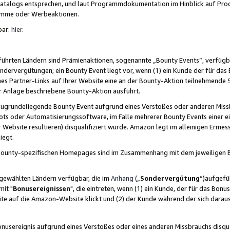
skatalogs entsprechen, und laut Programmdokumentation im Hinblick auf Pr
amme oder Werbeaktionen.
bar:
hier
.
führten Ländern sind Prämienaktionen, sogenannte „Bounty Events“, verfügb
Sondervergütungen; ein Bounty Event liegt vor, wenn (1) ein Kunde der für da
nes Partner-Links auf Ihrer Website eine an der Bounty-Aktion teilnehmende 
er Anlage beschriebene Bounty-Aktion ausführt.
ugrundeliegende Bounty Event aufgrund eines Verstoßes oder anderen Miss
ots oder Automatisierungssoftware, im Falle mehrerer Bounty Events einer e
r Website resultieren) disqualifiziert wurde. Amazon legt im alleinigen Ermess
iegt.
n Bounty-spezifischen Homepages sind im Zusammenhang mit dem jeweiligen
sgewählten Ländern verfügbar, die im
Anhang
(„
Sondervergütung
“)aufgefüh
it "
Bonusereignissen
", die eintreten, wenn (1) ein Kunde, der für das Bon
bsite auf die Amazon-Website klickt und (2) der Kunde während der sich dar
usereignis aufgrund eines Verstoßes oder eines anderen Missbrauchs disqua