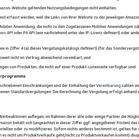
 Amazon-Website geltenden Nutzungsbedingungen nicht einhalten;
t und erfasst werden, weil die Links von Ihrer Website zu der jeweiligen Am
 Mobilen Anwendung, die nicht zu den Zugelassenen Mobilen Anwendungen zählt
s API oder PA API (wie nachstehend unter der IP-Lizenz definiert) oder ander
ie in Ziffer 4 (a) dieses Vergütungskatalogs definiert) (für das Sonderverg
weit nicht im Vertrag abweichend vereinbart, und
ngen von Produkten, die nicht auf einer Produkt-Listenseite verfügbar sind.
nerprogramms
eschriebenen Einschränkungen und der Einhaltung der
Vereinbarung
zahlen wir
ebenen Standardvergütungen. Die Berechnung der Vergütung erfolgt anhand e
beaktionen auflegen, im Rahmen derer alle oder einige Partner die Möglichk
Amazon behält sich (ungeachtet in dieser Ziffer ggf. angegebener Fristen) d
ustellen oder zu modifizieren. Sofern nichts anderes bestimmt ist, gelten 
s nicht um Produktverkäufe geht/nicht zu Produktverkäufen kommt) disqua