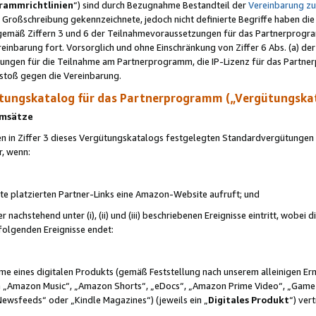
rammrichtlinien
“) sind durch Bezugnahme Bestandteil der
Vereinbarung z
Großschreibung gekennzeichnete, jedoch nicht definierte Begriffe haben die
 gemäß Ziffern 3 und 6 der Teilnahmevoraussetzungen für das Partnerprogram
nbarung fort. Vorsorglich und ohne Einschränkung von Ziffer 6 Abs. (a) der
ungen für die Teilnahme am Partnerprogramm, die IP-Lizenz für das Partner
rstoß gegen die Vereinbarung.
ungskatalog für das Partnerprogramm („Vergütungska
 Umsätze
n in Ziffer 3 dieses Vergütungskatalogs festgelegten Standardvergütungen v
r, wenn:
ite platzierten Partner-Links eine Amazon-Website aufruft; und
r nachstehend unter (i), (ii) und (iii) beschriebenen Ereignisse eintritt, wobe
 folgenden Ereignisse endet:
hme eines digitalen Produkts (gemäß Feststellung nach unserem alleinigen 
 „Amazon Music“, „Amazon Shorts“, „eDocs“, „Amazon Prime Video“, „Game
Newsfeeds“ oder „Kindle Magazines“) (jeweils ein „
Digitales Produkt
“) ver