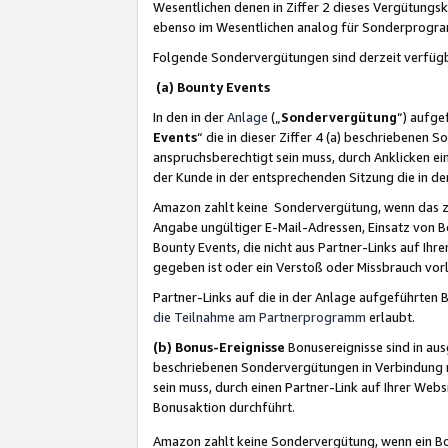
Wesentlichen denen in Ziffer 2 dieses Vergütung
ebenso im Wesentlichen analog für Sonderprogr
Folgende Sondervergütungen sind derzeit verfüg
(a) Bounty Events
In den in der
Anlage
(„
Sondervergütung
“) aufge
Events
“ die in dieser Ziffer 4 (a) beschriebenen 
anspruchsberechtigt sein muss, durch Anklicken ei
der Kunde in der entsprechenden Sitzung die in d
Amazon zahlt keine Sondervergütung, wenn das z
Angabe ungültiger E-Mail-Adressen, Einsatz von B
Bounty Events, die nicht aus Partner-Links auf Ihre
gegeben ist oder ein Verstoß oder Missbrauch vorl
Partner-Links auf die in der Anlage aufgeführte
die Teilnahme am Partnerprogramm
erlaubt.
(b) Bonus-Ereignisse
Bonusereignisse sind in au
beschriebenen Sondervergütungen in Verbindung m
sein muss, durch einen Partner-Link auf Ihrer We
Bonusaktion durchführt.
Amazon zahlt keine Sondervergütung, wenn ein Bon