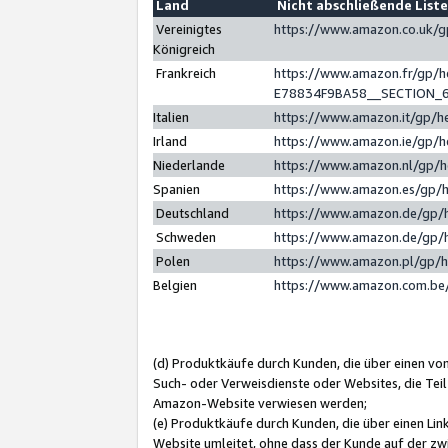
Land
Nicht abschließende List
Vereinigtes
https://www.amazon.co.uk/
Königreich
Frankreich
https://www.amazon.fr/gp/
E78834F9BA58__SECTION_
Italien
https://www.amazon.it/gp/h
Irland
https://www.amazon.ie/gp/
Niederlande
https://www.amazon.nl/gp/
Spanien
https://www.amazon.es/gp/
Deutschland
https://www.amazon.de/gp/
Schweden
https://www.amazon.de/gp/
Polen
https://www.amazon.pl/gp/
Belgien
https://www.amazon.com.be
(d) Produktkäufe durch Kunden, die über einen vo
Such- oder Verweisdienste oder Websites, die Teil
Amazon-Website verwiesen werden;
(e) Produktkäufe durch Kunden, die über einen Li
Website umleitet, ohne dass der Kunde auf der zw