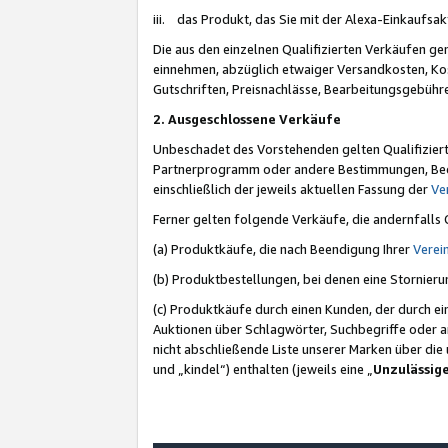
iii. das Produkt, das Sie mit der Alexa-Einkaufsa
Die aus den einzelnen Qualifizierten Verkäufen gen
einnehmen, abzüglich etwaiger Versandkosten, Ko
Gutschriften, Preisnachlässe, Bearbeitungsgebühr
2. Ausgeschlossene Verkäufe
Unbeschadet des Vorstehenden gelten Qualifiziert
Partnerprogramm oder andere Bestimmungen, Beding
einschließlich der jeweils aktuellen Fassung der
Ve
Ferner gelten folgende Verkäufe, die andernfalls
(a) Produktkäufe, die nach Beendigung Ihrer
Verei
(b) Produktbestellungen, bei denen eine Stornier
(c) Produktkäufe durch einen Kunden, der durch e
Auktionen über Schlagwörter, Suchbegriffe oder a
nicht abschließende Liste unserer Marken über di
und „kindel“) enthalten (jeweils eine „
Unzulässig