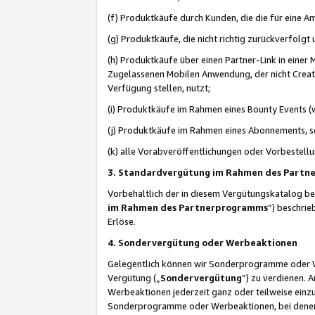
(f) Produktkäufe durch Kunden, die die für eine
(g) Produktkäufe, die nicht richtig zurückverfolg
(h) Produktkäufe über einen Partner-Link in einer
Zugelassenen Mobilen Anwendung, der nicht Creator
Verfügung stellen, nutzt;
(i) Produktkäufe im Rahmen eines Bounty Events (w
(j) Produktkäufe im Rahmen eines Abonnements, so
(k) alle Vorabveröffentlichungen oder Vorbestellu
3. Standardvergütung im Rahmen des Part
Vorbehaltlich der in diesem Vergütungskatalog b
im Rahmen des Partnerprogramms
“) beschri
Erlöse.
4. Sondervergütung oder Werbeaktionen
Gelegentlich können wir Sonderprogramme oder Wer
Vergütung („
Sondervergütung
”) zu verdienen. 
Werbeaktionen jederzeit ganz oder teilweise einz
Sonderprogramme oder Werbeaktionen, bei denen e