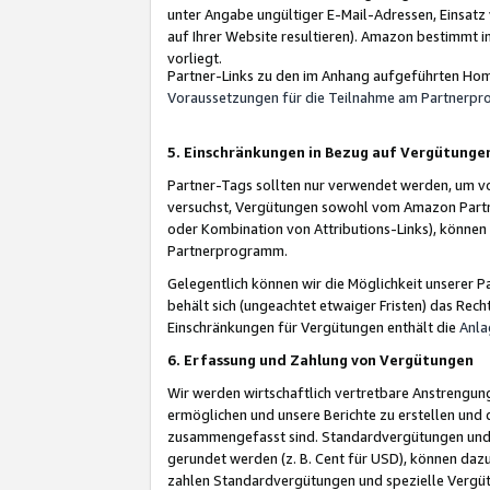
unter Angabe ungültiger E-Mail-Adressen, Einsatz
auf Ihrer Website resultieren). Amazon bestimmt i
vorliegt.
Partner-Links zu den im Anhang aufgeführten Hom
Voraussetzungen für die Teilnahme am Partnerp
5. Einschränkungen in Bezug auf Vergütunge
Partner-Tags sollten nur verwendet werden, um von 
versuchst, Vergütungen sowohl vom Amazon Partn
oder Kombination von Attributions-Links), könne
Partnerprogramm.
Gelegentlich können wir die Möglichkeit unsere
behält sich (ungeachtet etwaiger Fristen) das Rec
Einschränkungen für Vergütungen enthält die
Anla
6. Erfassung und Zahlung von Vergütungen
Wir werden wirtschaftlich vertretbare Anstrengu
ermöglichen und unsere Berichte zu erstellen und 
zusammengefasst sind. Standardvergütungen und s
gerundet werden (z. B. Cent für USD), können dazu
zahlen Standardvergütungen und spezielle Vergüt