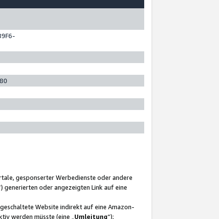
89F6-
280
ortale, gesponserter Werbedienste oder andere
“) generierten oder angezeigten Link auf eine
ngeschaltete Website indirekt auf eine Amazon-
ktiv werden müsste (eine „
Umleitung
“);