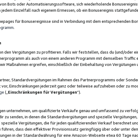
 von Bots oder Automatisierungssoftware, sich wiederholende Bonusereignisse
n jedem Einzelfall nach eigenem Ermessen, ob ein Bonusereignis stattgefund
epages für Bonusereignisse sind in Verbindung mit dem entsprechenden Bonu
rogramm
.
n
den Vergütungen zu profitieren. Falls wir feststellen, dass du (und/oder ein
erprogramm als auch von einem anderen Programm mit demselben Traffic ei
n wir Maßnahmen ergreifen, einschließlich der Einbehaltung von Vergütunge
r Partner, Standardvergütungen im Rahmen des Partnerprogramms oder Sonde
ht vor, Einschränkungen jederzeit ganz oder teilweise aufzuheben oder zu mod
ge
(„
Einschränkungen für Vergütungen
“).
ngen unternehmen, um qualifizierte Verkäufe genau und umfassend zu verfol
dir zu senden, in denen die Standardvergütungen und spezielle Vergütungen, 
pezielle Vergütungen, die für jeden qualifizierenden Verkauf berechnet un
 führen, dass dein effektiver Provisionssatz geringfügig über oder unter dem
ungen in der Standardwährung für eine Amazon-Webseite etwa 60 Tage nach