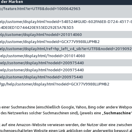
e der Marken
gp/feature.html?ie=UTF8&docId=1000642963
help/customer/display.html?nodeId=548524#GUID-602FA6E8-D724-4317-
64DE0ED1D744420E933ED292E5A7B3D3
elp/customer/display.html?nodeId=201014060
help/customer/display.html?nodeId=GCX77V9988LUPMB2
help/customer/display.html/ref=hp_left_v4_sib?ie=UTF8&nodeId=201909
help/customer/display.html/?nodeId=201014060
help/customer/display.html?nodeId=200975440
help/customer/display.html?nodeId=200975440
help/customer/display.html?nodeId=200975440
/gp/help/customer/display.html?nodeId=GCX77V9988LUPMB2
n einer Suchmaschine (einschließlich Google, Yahoo, Bing oder andere Webp
 des Netzwerkes solcher Suchmaschinen sind), (jeweils eine „
Suchmaschine
nk auf eine Amazon-Website verwiesen werden, der Nutzer über eine zwische
ischengeschalteten Website einen Link anklicken oder anderweitig bewusst a