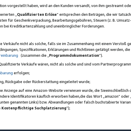
ktion vorgestellt haben, wird an den Kunden versandt, von ihm gestreamt od
erierten „
Qualifizierten Erlöse
“ entsprechen den Beträgen, die wir tatsäch
sten für Geschenkverpackung, Bearbeitungsgebühren, Steuern (z. B. Umsatz-
en bei Kreditkartenzahlung und uneinbringlicher Forderungen.
e Verkäufe nicht als solche, falls sie im Zusammenhang mit einem Verstoß 
ungen, Spezifikationen, Erklärungen und Richtlinien getätigt werden, die 
reinbarung
(zusammen die „
Programmdokumentation
“).
 Qualifizierte Verkäufe wären, nicht als solche und sind vom Partnerprogra
nbarung
erfolgen;
ung, Rückgabe oder Rückerstattung eingeleitet wurde;
ine Anzeige auf eine Amazon-Website verwiesen wurde, die Sieeinschließlich
ndere Identifikatoren käuflich erworben haben,die das Wort „amazon“ oder 
e unten genannten Links) bzw. Abwandlungen oder falsch buchstabierte Varia
e Kostenpflichtige Suchplatzierung
”);