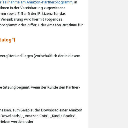
ur Teilnahme am Amazon-Partnerprogramm
; in
 ihnen in der Vereinbarung zugewiesene
m sowie Ziffer 3 der IP-Lizenz für das
 Vereinbarung wird hiermit Folgendes
programm oder Ziffer 1 der Amazon Richtlinie für
talog“)
ergütet und liegen (vorbehaltlich der in diesem
i die Sitzung beginnt, wenn der Kunde den Partner-
Ermessen, zum Beispiel der Download einer Amazon
 Downloads“, „Amazon Coin“, „Kindle Books“,
trieben werden, oder