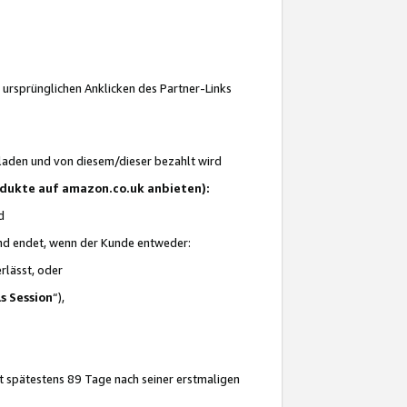
 ursprünglichen Anklicken des Partner-Links
laden und von diesem/dieser bezahlt wird
rodukte auf amazon.co.uk anbieten):
d
 und endet, wenn der Kunde entweder:
erlässt, oder
ls Session
“),
t spätestens 89 Tage nach seiner erstmaligen