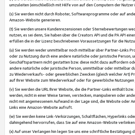
umzuleiten (einschließlich mit Hilfe von auf den Computern der Nutzer i
(s) Sie werden nicht durch Roboter, Softwareprogramme oder auf andere
Amazon-Website generieren.
(t) Sie werden unsere Kundenrezensionen oder Sternebewertungen wed
nutzen, es sei denn, Sie haben über die Creators API und die PA API e
erfüllen die in der Lizenz beschriebenen Voraussetzungen für die Nutzu
(u) Sie werden weder unmittelbar noch mittelbar über Partner-Links P
oder zu Nutzung durch eine andere natürliche oder juristische Person,
Geschäftspartnern nicht gestatten bzw. diese nicht dazu auffordern od
andere natürliche oder juristische Person, unmittelbar oder mittelbar
zu Wiederverkaufs- oder gewerblichen Zwecken (gleich welcher Art) 
auf Ihrer Website zum Wiederverkauf oder für gewerbliche Nutzungen 
(v) Sie werden die URL Ihrer Website, die die Partner-Links enthält b
werden, nicht in einer Weise tarnen, verstecken, manipulieren oder and
nicht mit angemessenem Aufwand in der Lage sind, die Website oder A
Links eine Amazon-Website aufruft.
(w) Sie werden keine Link-Verkürzungen, Schaltflächen, Hyperlinks ode
dahingehend hervorrufen, dass Sie auf eine Amazon-Website verlinken
(x) Auf unser Verlangen hin legen Sie uns eine schriftliche Bestätigung