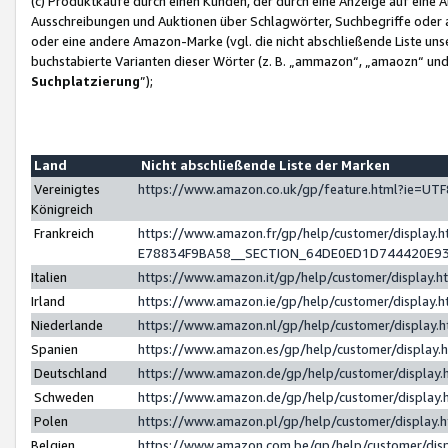
(c) Produktkäufe durch einen Kunden, der durch eine Anzeige auf eine 
Ausschreibungen und Auktionen über Schlagwörter, Suchbegriffe oder 
oder eine andere Amazon-Marke (vgl. die nicht abschließende Liste un
buchstabierte Varianten dieser Wörter (z. B. „ammazon“, „amaozn“ und „
Suchplatzierung
”);
Land
Nicht abschließende Liste der Marken
Vereinigtes
https://www.amazon.co.uk/gp/feature.html?ie=U
Königreich
Frankreich
https://www.amazon.fr/gp/help/customer/displa
E78834F9BA58__SECTION_64DE0ED1D744420E9
Italien
https://www.amazon.it/gp/help/customer/display
Irland
https://www.amazon.ie/gp/help/customer/displa
Niederlande
https://www.amazon.nl/gp/help/customer/display
Spanien
https://www.amazon.es/gp/help/customer/display
Deutschland
https://www.amazon.de/gp/help/customer/displa
Schweden
https://www.amazon.de/gp/help/customer/displa
Polen
https://www.amazon.pl/gp/help/customer/display
Belgien
https://www.amazon.com.be/gp/help/customer/d