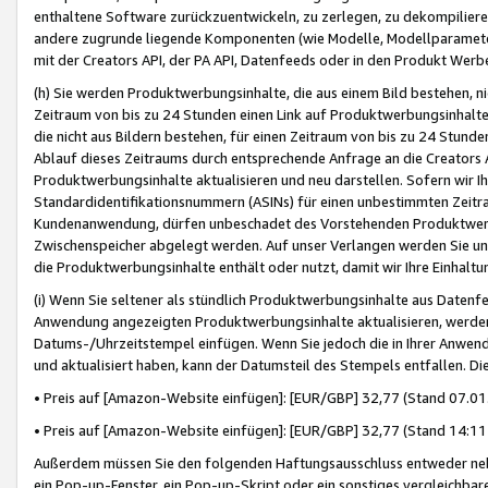
enthaltene Software zurückzuentwickeln, zu zerlegen, zu dekompilier
andere zugrunde liegende Komponenten (wie Modelle, Modellparameter
mit der Creators API, der PA API, Datenfeeds oder in den Produkt Werb
(h) Sie werden Produktwerbungsinhalte, die aus einem Bild bestehen, ni
Zeitraum von bis zu 24 Stunden einen Link auf Produktwerbungsinhalte
die nicht aus Bildern bestehen, für einen Zeitraum von bis zu 24 Stund
Ablauf dieses Zeitraums durch entsprechende Anfrage an die Creators 
Produktwerbungsinhalte aktualisieren und neu darstellen. Sofern wir Ih
Standardidentifikationsnummern (ASINs) für einen unbestimmten Zeitra
Kundenanwendung, dürfen unbeschadet des Vorstehenden Produktwerbu
Zwischenspeicher abgelegt werden. Auf unser Verlangen werden Sie un
die Produktwerbungsinhalte enthält oder nutzt, damit wir Ihre Einhalt
(i) Wenn Sie seltener als stündlich Produktwerbungsinhalte aus Datenfe
Anwendung angezeigten Produktwerbungsinhalte aktualisieren, werden 
Datums-/Uhrzeitstempel einfügen. Wenn Sie jedoch die in Ihrer Anwe
und aktualisiert haben, kann der Datumsteil des Stempels entfallen. Dies
• Preis auf [Amazon-Website einfügen]: [EUR/GBP] 32,77 (Stand 07.01.
• Preis auf [Amazon-Website einfügen]: [EUR/GBP] 32,77 (Stand 14:11 
Außerdem müssen Sie den folgenden Haftungsausschluss entweder neb
ein Pop-up-Fenster, ein Pop-up-Skript oder ein sonstiges vergleichba