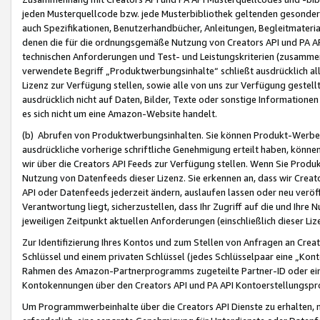
jeden Musterquellcode bzw. jede Musterbibliothek geltenden gesonder
auch Spezifikationen, Benutzerhandbücher, Anleitungen, Begleitmaterial
denen die für die ordnungsgemäße Nutzung von Creators API und PA A
technischen Anforderungen und Test- und Leistungskriterien (zusammen
verwendete Begriff „Produktwerbungsinhalte“ schließt ausdrücklich al
Lizenz zur Verfügung stellen, sowie alle von uns zur Verfügung gestel
ausdrücklich nicht auf Daten, Bilder, Texte oder sonstige Informatione
es sich nicht um eine Amazon-Website handelt.
(b) Abrufen von Produktwerbungsinhalten. Sie können Produkt-Werbein
ausdrückliche vorherige schriftliche Genehmigung erteilt haben, könn
wir über die Creators API Feeds zur Verfügung stellen. Wenn Sie Produk
Nutzung von Datenfeeds dieser Lizenz. Sie erkennen an, dass wir Creat
API oder Datenfeeds jederzeit ändern, auslaufen lassen oder neu veröffe
Verantwortung liegt, sicherzustellen, dass Ihr Zugriff auf die und Ihr
jeweiligen Zeitpunkt aktuellen Anforderungen (einschließlich dieser Liz
Zur Identifizierung Ihres Kontos und zum Stellen von Anfragen an Crea
Schlüssel und einem privaten Schlüssel (jedes Schlüsselpaar eine „Kon
Rahmen des Amazon-Partnerprogramms zugeteilte Partner-ID oder ein
Kontokennungen über den Creators API und PA API Kontoerstellungspro
Um Programmwerbeinhalte über die Creators API Dienste zu erhalten, m