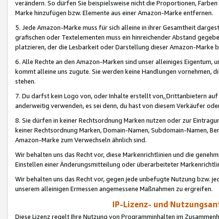
verändern. So dürfen Sie beispielsweise nicht die Proportionen, Farb
Marke hinzufügen bzw. Elemente aus einer Amazon-Marke entfernen.
5. Jede Amazon-Marke muss für sich alleine in ihrer Gesamtheit darge
grafischen oder Textelementen muss ein hinreichender Abstand gegebe
platzieren, der die Lesbarkeit oder Darstellung dieser Amazon-Marke b
6. Alle Rechte an den Amazon-Marken sind unser alleiniges Eigentum, 
kommt alleine uns zugute. Sie werden keine Handlungen vornehmen, 
stehen.
7. Du darfst kein Logo von, oder Inhalte erstellt von,
Drittanbietern au
anderweitig verwenden, es sei denn, du hast von diesem Verkäufer oder
8. Sie dürfen in keiner Rechtsordnung Marken nutzen oder zur Eintragu
keiner Rechtsordnung Marken, Domain-Namen, Subdomain-Namen, Benu
Amazon-Marke zum Verwechseln ähnlich sind.
Wir behalten uns das Recht vor, diese Markenrichtlinien und die gene
Einstellen einer Änderungsmitteilung oder überarbeiteter Markenricht
Wir behalten uns das Recht vor, gegen jede unbefugte Nutzung bzw. jede 
unserem alleinigen Ermessen angemessene Maßnahmen zu ergreifen.
IP-Lizenz- und Nutzungsan
Diese Lizenz regelt Ihre Nutzung von Programminhalten im Zusammen