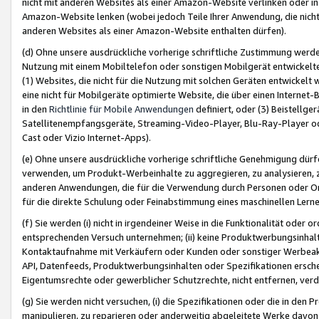
nicht mit anderen Websites als einer Amazon-Website verlinken oder i
Amazon-Website lenken (wobei jedoch Teile Ihrer Anwendung, die nich
anderen Websites als einer Amazon-Website enthalten dürfen).
(d) Ohne unsere ausdrückliche vorherige schriftliche Zustimmung werd
Nutzung mit einem Mobiltelefon oder sonstigen Mobilgerät entwickelt
(1) Websites, die nicht für die Nutzung mit solchen Geräten entwickelt
eine nicht für Mobilgeräte optimierte Website, die über einen Interne
in den
Richtlinie für Mobile Anwendungen
definiert, oder (3) Beistellge
Satellitenempfangsgeräte, Streaming-Video-Player, Blu-Ray-Player ode
Cast oder Vizio Internet-Apps).
(e) Ohne unsere ausdrückliche vorherige schriftliche Genehmigung dürfe
verwenden, um Produkt-Werbeinhalte zu aggregieren, zu analysieren, 
anderen Anwendungen, die für die Verwendung durch Personen oder Or
für die direkte Schulung oder Feinabstimmung eines maschinellen Lern
(f) Sie werden (i) nicht in irgendeiner Weise in die Funktionalität ode
entsprechenden Versuch unternehmen; (ii) keine Produktwerbungsinha
Kontaktaufnahme mit Verkäufern oder Kunden oder sonstiger Werbeaktiv
API, Datenfeeds, Produktwerbungsinhalten oder Spezifikationen erschei
Eigentumsrechte oder gewerblicher Schutzrechte, nicht entfernen, verd
(g) Sie werden nicht versuchen, (i) die Spezifikationen oder die in de
manipulieren, zu reparieren oder anderweitig abgeleitete Werke davon z