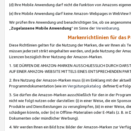
(d) Ihre Mobile Anwendung darf nicht die Funktion von Amazons eige
(e) Ihre Mobile Anwendung darf keine Amazon-Webpages in WebView 
Wir prüfen Ihre Anwendung und benachrichtigen Sie, ob sie angenomm
„
Zugelassene Mobile Anwendung
“ im Sinne der
Vereinbarung
.
Markenrichtlinien für das 
Diese Richtlinien gelten für die Nutzung der Marken, die wir Ihnen als 
müssen jederzeit strikt eingehalten werden, und jede Nutzung der Ama
Lizenzen bezüglich Ihrer Nutzung der Amazon-Marken.
1. SIE DÜRFEN DIE AMAZON-MARKEN AUSSCHLIESSLICH DURCH DARS
AUF EINER AMAZON-WEBSITE MITTELS EINES ENTSPRECHENDEN PART
2. Ihre Nutzung der Amazon-Marken muss (i) im Einklang mit der aktuells
Programmdokumentation (wie im
Vergütungskatalog
definiert) erfolg
3. Sie dürfen die Amazon-Marken ausschließlich für den in der Progr
nicht wie folgt nutzen oder darstellen: (i) in einer Weise, die ein Spo
Produkte und Dienstleistungen zu verunglimpfen, (iii) in einer Weise
schädigen könnte, oder (iv) in Offline-Materialien oder E-Mails (z. B.
Dokumenten oder mündlicher Werbung).
4. Wir werden Ihnen ein Bild bzw. Bilder der Amazon-Marken zur Verfüg