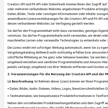
Creators API und PA API oder Datenfeeds können Ihnen den Zugriff auf D
oder mehreren verbundenen Websites angebotenen Produkte ermögliche
Daten, Bilder, Texte oder sonstigen Informationen oder Inhalte zuzugre
anwendbaren Lizenzvereinbarungen für die Creators API und PA API od
diesen verbundenen Websites zur Verfügung gestellt werden.
Sie dürfen den Programminhalt nicht dazu verwenden, geistiges Eigent
verletzen. Sie dürfen Programminhalte nicht verwenden, um direkt ode
maschinelles Lernen oder verwandte Technologien zu entwickeln oder zu
Die Lizenz endet mit sofortiger Wirkung automatisch, wenn Sie zu irg
Vergütungskatalog definiert) nicht rechtzeitig erfüllen bzw. ansonsten
schriftliche Mitteilung an Sie ganz oder teilweise beenden. Sie werden
umgehend einstellen und sämtliche Programminhalte und Amazon-Marke
jeweils verlangt, umgehend von Ihrer Website entfernen und löschen od
2. Voraussetzungen für die Nutzung der Creators API und der P
(a)
Beschreibung
. Im Rahmen dieser Lizenz können wir Ihnen Programmi
• Daten, Bilder, Audio-Dateien, Videos, Logos, Benutzerschnittstellen-
• Textmaterialien, wie beispielsweise Produktinformationen in Textfor
Neben den vorstehenden Produktwerbungsinhalten und dem Zugriff auf 
Zusammenhang mit Creators API und PA API Musterquellcodes und -bibli