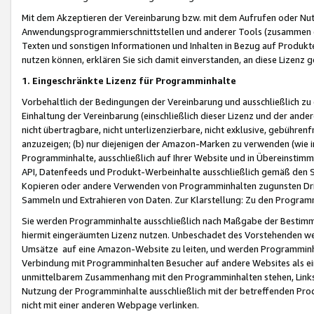
Mit dem Akzeptieren der Vereinbarung bzw. mit dem Aufrufen oder Nutz
Anwendungsprogrammierschnittstellen und anderer Tools (zusammen die
Texten und sonstigen Informationen und Inhalten in Bezug auf Produkte
nutzen können, erklären Sie sich damit einverstanden, an diese Lizenz 
1. Eingeschränkte Lizenz für Programminhalte
Vorbehaltlich der Bedingungen der Vereinbarung und ausschließlich z
Einhaltung der Vereinbarung (einschließlich dieser Lizenz und der ande
nicht übertragbare, nicht unterlizenzierbare, nicht exklusive, gebühren
anzuzeigen; (b) nur diejenigen der Amazon-Marken zu verwenden (wie in 
Programminhalte, ausschließlich auf Ihrer Website und in Übereinstimmu
API, Datenfeeds und Produkt-Werbeinhalte ausschließlich gemäß den Spe
Kopieren oder andere Verwenden von Programminhalten zugunsten Dri
Sammeln und Extrahieren von Daten. Zur Klarstellung: Zu den Program
Sie werden Programminhalte ausschließlich nach Maßgabe der Besti
hiermit eingeräumten Lizenz nutzen. Unbeschadet des Vorstehenden we
Umsätze auf eine Amazon-Website zu leiten, und werden Programminhal
Verbindung mit Programminhalten Besucher auf andere Websites als ein
unmittelbarem Zusammenhang mit den Programminhalten stehen, Links z
Nutzung der Programminhalte ausschließlich mit der betreffenden Pr
nicht mit einer anderen Webpage verlinken.