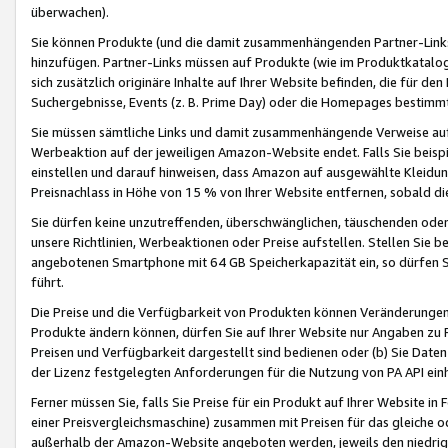
überwachen).
Sie können Produkte (und die damit zusammenhängenden Partner-Links)
hinzufügen. Partner-Links müssen auf Produkte (wie im Produktkatalog de
sich zusätzlich originäre Inhalte auf Ihrer Website befinden, die für 
Suchergebnisse, Events (z. B. Prime Day) oder die Homepages bestimmte
Sie müssen sämtliche Links und damit zusammenhängende Verweise auf z
Werbeaktion auf der jeweiligen Amazon-Website endet. Falls Sie beisp
einstellen und darauf hinweisen, dass Amazon auf ausgewählte Kleidun
Preisnachlass in Höhe von 15 % von Ihrer Website entfernen, sobald di
Sie dürfen keine unzutreffenden, überschwänglichen, täuschenden od
unsere Richtlinien, Werbeaktionen oder Preise aufstellen. Stellen Sie 
angebotenen Smartphone mit 64 GB Speicherkapazität ein, so dürfen S
führt.
Die Preise und die Verfügbarkeit von Produkten können Veränderungen 
Produkte ändern können, dürfen Sie auf Ihrer Website nur Angaben zu P
Preisen und Verfügbarkeit dargestellt sind bedienen oder (b) Sie Daten
der Lizenz festgelegten Anforderungen für die Nutzung von PA API einh
Ferner müssen Sie, falls Sie Preise für ein Produkt auf Ihrer Website in 
einer Preisvergleichsmaschine) zusammen mit Preisen für das gleiche o
außerhalb der Amazon-Website angeboten werden, jeweils den niedrigst