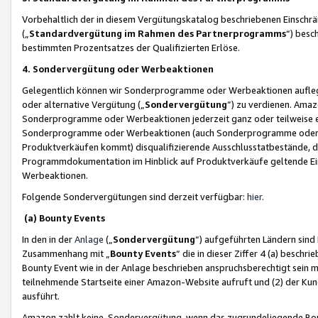
Vorbehaltlich der in diesem Vergütungskatalog beschriebenen Einschr
(„
Standardvergütung im Rahmen des Partnerprogramms
“) besc
bestimmten Prozentsatzes der Qualifizierten Erlöse.
4. Sondervergütung oder Werbeaktionen
Gelegentlich können wir Sonderprogramme oder Werbeaktionen auflegen,
oder alternative Vergütung („
Sondervergütung
”) zu verdienen. Amazo
Sonderprogramme oder Werbeaktionen jederzeit ganz oder teilweise einz
Sonderprogramme oder Werbeaktionen (auch Sonderprogramme oder We
Produktverkäufen kommt) disqualifizierende Ausschlusstatbestände, di
Programmdokumentation im Hinblick auf Produktverkäufe geltende E
Werbeaktionen.
Folgende Sondervergütungen sind derzeit verfügbar:
hier
.
(a) Bounty Events
In den in der
Anlage
(„
Sondervergütung
“) aufgeführten Ländern sind
Zusammenhang mit „
Bounty Events
“ die in dieser Ziffer 4 (a) besch
Bounty Event wie in der Anlage beschrieben anspruchsberechtigt sein mu
teilnehmende Startseite einer Amazon-Website aufruft und (2) der Kun
ausführt.
Amazon zahlt keine Sondervergütung, wenn das zugrundeliegende Boun