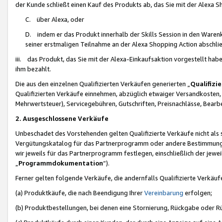
der Kunde schließt einen Kauf des Produkts ab, das Sie mit der Alexa 
C. über Alexa, oder
D. indem er das Produkt innerhalb der Skills Session in den Waren
seiner erstmaligen Teilnahme an der Alexa Shopping Action abschlie
iii. das Produkt, das Sie mit der Alexa-Einkaufsaktion vorgestellt ha
ihm bezahlt.
Die aus den einzelnen Qualifizierten Verkäufen generierten „
Qualifizi
Qualifizierten Verkäufe einnehmen, abzüglich etwaiger Versandkosten
Mehrwertsteuer), Servicegebühren, Gutschriften, Preisnachlässe, Bear
2. Ausgeschlossene Verkäufe
Unbeschadet des Vorstehenden gelten Qualifizierte Verkäufe nicht als
Vergütungskatalog für das Partnerprogramm oder andere Bestimmungen,
wir jeweils für das Partnerprogramm festlegen, einschließlich der jewe
„
Programmdokumentation
“).
Ferner gelten folgende Verkäufe, die andernfalls Qualifizierte Verkä
(a) Produktkäufe, die nach Beendigung Ihrer
Vereinbarung
erfolgen;
(b) Produktbestellungen, bei denen eine Stornierung, Rückgabe oder R