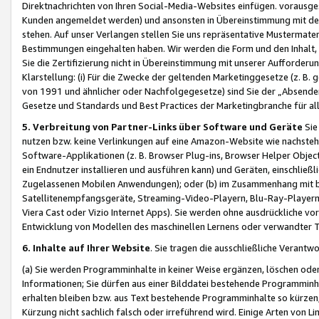
Direktnachrichten von Ihren Social-Media-Websites einfügen. vorausg
Kunden angemeldet werden) und ansonsten in Übereinstimmung mit der
stehen. Auf unser Verlangen stellen Sie uns repräsentative Mustermater
Bestimmungen eingehalten haben. Wir werden die Form und den Inhalt, di
Sie die Zertifizierung nicht in Übereinstimmung mit unserer Aufforderu
Klarstellung: (i) Für die Zwecke der geltenden Marketinggesetze (z. 
von 1991 und ähnlicher oder Nachfolgegesetze) sind Sie der „Absender“ j
Gesetze und Standards und Best Practices der Marketingbranche für 
5. Verbreitung von Partner-Links über Software und Geräte
Sie
nutzen bzw. keine Verlinkungen auf eine Amazon-Website wie nachsteh
Software-Applikationen (z. B. Browser Plug-ins, Browser Helper Objec
ein Endnutzer installieren und ausführen kann) und Geräten, einschlie
Zugelassenen Mobilen Anwendungen); oder (b) im Zusammenhang mit bzw.
Satellitenempfangsgeräte, Streaming-Video-Playern, Blu-Ray-Playern 
Viera Cast oder Vizio Internet Apps). Sie werden ohne ausdrückliche v
Entwicklung von Modellen des maschinellen Lernens oder verwandter 
6. Inhalte auf Ihrer Website
. Sie tragen die ausschließliche Verantwo
(a) Sie werden Programminhalte in keiner Weise ergänzen, löschen oder
Informationen; Sie dürfen aus einer Bilddatei bestehende Programminhal
erhalten bleiben bzw. aus Text bestehende Programminhalte so kürzen, 
Kürzung nicht sachlich falsch oder irreführend wird. Einige Arten von L