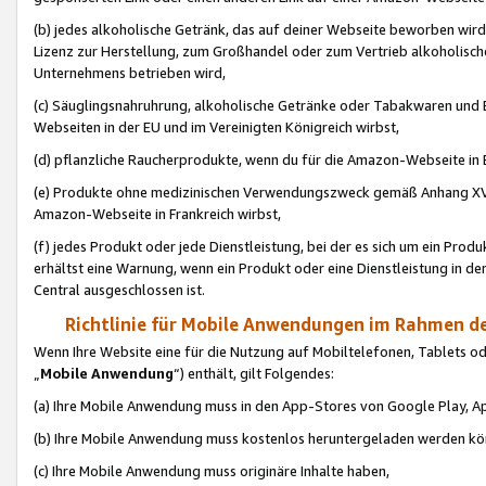
(b) jedes alkoholische Getränk, das auf deiner Webseite beworben wird
Lizenz zur Herstellung, zum Großhandel oder zum Vertrieb alkoholisch
Unternehmens betrieben wird,
(c) Säuglingsnahruhrung, alkoholische Getränke oder Tabakwaren und E
Webseiten in der EU und im Vereinigten Königreich wirbst,
(d) pflanzliche Raucherprodukte, wenn du für die Amazon-Webseite in B
(e) Produkte ohne medizinischen Verwendungszweck gemäß Anhang XVI 
Amazon-Webseite in Frankreich wirbst,
(f) jedes Produkt oder jede Dienstleistung, bei der es sich um ein Prod
erhältst eine Warnung, wenn ein Produkt oder eine Dienstleistung in de
Central ausgeschlossen ist.
Richtlinie für Mobile Anwendungen im Rahmen de
Wenn Ihre Website eine für die Nutzung auf Mobiltelefonen, Tablets 
„
Mobile Anwendung
“) enthält, gilt Folgendes:
(a) Ihre Mobile Anwendung muss in den App-Stores von Google Play, A
(b) Ihre Mobile Anwendung muss kostenlos heruntergeladen werden könn
(c) Ihre Mobile Anwendung muss originäre Inhalte haben,