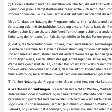
(c) für die Erstellung und das Einstellen von Inhalten, die auf Ihrer We
Eignung der jeweils dargestellten Inhalte (einschließlich sämtlicher 
Informationen, die Sie in einen Partner-Link aufnehmen oder mit diese
(d) dafür, dass die Nutzung der Programminhalte, Ihrer Website und des 
Verletzung oder missbräuchliche Ausübung unserer Rechte bzw. der Recht
Markenrechte, Datenschutzrechte, Veröffentlichungsrechte oder anderer
Einhaltung der
Amazon Anti-Fälschungsrichtlinien für das Partnerpro
(e) dafür, die Verwendung von Cookies, Pixeln und anderen Technologien
Besuchern gesammelten Daten in Übereinstimmung mit den geltenden Ge
und angemessen darzustellen und auf andere Weise die geltenden geset
in sonstiger Weise, einschließlich des ggf. anzuzeigenden Hinweises, d
Werbeanzeigen bereitstellen, von den Besuchern Ihrer Website unmitte
Cookies erkennen können und dafür, dass Sie Informationen über die v
Online-Werbung bereitstellen, soweit nach den anwendbaren gesetzlic
(f) für Ihre Nutzung, der Programminhalte und der Amazon-Marken, u
4. Werbeeinschränkungen.
Sie werden sich nicht an Werbe-, Market
Unternehmen oder in Verbindung mit einer Amazon-Website oder dem Pa
Vereinbarung
gestattet sind. Sie werden sich nicht an Werbeaktivitäten
Logos von uns oder unseren Partnern (einschließlich Amazon-Marken), 
E-Books, physischen Postsendungen, physischen Dokumenten oder in 