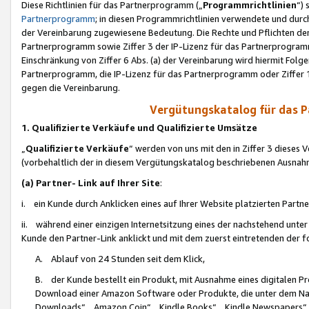
Diese Richtlinien für das Partnerprogramm („
Programmrichtlinien
“)
Partnerprogramm
; in diesen Programmrichtlinien verwendete und durch
der Vereinbarung zugewiesene Bedeutung. Die Rechte und Pflichten de
Partnerprogramm sowie Ziffer 3 der IP-Lizenz für das Partnerprogram
Einschränkung von Ziffer 6 Abs. (a) der Vereinbarung wird hiermit Fol
Partnerprogramm, die IP-Lizenz für das Partnerprogramm oder Ziffer 1
gegen die Vereinbarung.
Vergütungskatalog für das 
1. Qualifizierte Verkäufe und Qualifizierte Umsätze
„
Qualifizierte Verkäufe
“ werden von uns mit den in Ziffer 3 diese
(vorbehaltlich der in diesem Vergütungskatalog beschriebenen Ausnah
(a) Partner- Link auf Ihrer Site
:
i. ein Kunde durch Anklicken eines auf Ihrer Website platzierten Part
ii. während einer einzigen Internetsitzung eines der nachstehend unter (i)
Kunde den Partner-Link anklickt und mit dem zuerst eintretenden der f
A. Ablauf von 24 Stunden seit dem Klick,
B. der Kunde bestellt ein Produkt, mit Ausnahme eines digitalen P
Download einer Amazon Software oder Produkte, die unter dem N
Downloads“, „Amazon Coin“, „Kindle Books“, „Kindle Newspapers“, „