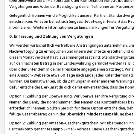
(beispielsweise durch Manipulation oder Kombination von Attributions-
Vergütungen und/oder der Beendigung deiner Teilnahme am Partnerp
Gelegentlich können wir die Möglichkeit unserer Partner, Standardv
einschränken. Amazon behält sich (ungeachtet etwaiger Fristen) das Re
modifizieren. Weitere Informationen zu Einschränkungen für Vergütung
6. Erfassung und Zahlung von Vergütungen
Wir werden wirtschaftlich vertretbare Anstrengungen unternehmen, um 
Nachverfolgung zu ermöglichen und unsere Berichte zu erstellen und di
diesem Monat verdient hast, zusammengefasst sind. Standardvergütung
auf den nächsten Betrag in der Landeswährung gerundet werden (z. B. C
über oder unter dem in deiner Preiskarte angegebenen Satz liegt. Wir
eine Amazon-Webseite etwa 60 Tage nach Ende jedes Kalendermonats, i
wurden. Du kannst wählen, ob du Zahlungen in einer anderen Währung
dafür entscheidest, erklärst du dich damit einverstanden, dass die K
Option 1: Zahlung per Überweisung.
Wir überweisen Ihre Vergütung dir
Namen der Bank, die Kontonummer, den Namen des Kontoinhabers bzw. a
erforderlich) nennen. Sollten Sie sich für diese Option entscheiden, be
fällige Gesamtbetrag den in der
Übersicht Mindestauszahlungsbet
Option 2: Zahlung per Amazon-Geschenkgutschein.
Wir übersenden Ihne
Partnerkonto genannte Haupt-E-Mail-Adresse. Diese Geschenkgutschei