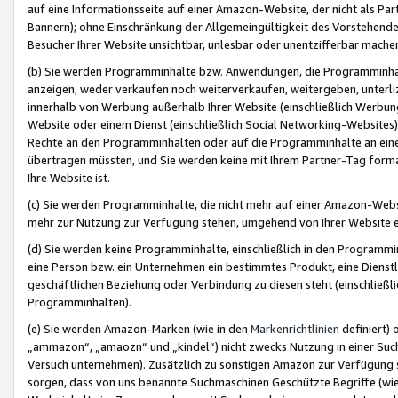
auf eine Informationsseite auf einer Amazon-Website, der nicht als Part
Bannern); ohne Einschränkung der Allgemeingültigkeit des Vorstehende
Besucher Ihrer Website unsichtbar, unlesbar oder unentzifferbar mache
(b) Sie werden Programminhalte bzw. Anwendungen, die Programminhalt
anzeigen, weder verkaufen noch weiterverkaufen, weitergeben, unterli
innerhalb von Werbung außerhalb Ihrer Website (einschließlich Werbun
Website oder einem Dienst (einschließlich Social Networking-Website
Rechte an den Programminhalten oder auf die Programminhalte an eine a
übertragen müssten, und Sie werden keine mit Ihrem Partner-Tag formati
Ihre Website ist.
(c) Sie werden Programminhalte, die nicht mehr auf einer Amazon-Websit
mehr zur Nutzung zur Verfügung stehen, umgehend von Ihrer Website e
(d) Sie werden keine Programminhalte, einschließlich in den Programmin
eine Person bzw. ein Unternehmen ein bestimmtes Produkt, eine Dienstle
geschäftlichen Beziehung oder Verbindung zu diesen steht (einschließli
Programminhalten).
(e) Sie werden Amazon-Marken (wie in den
Markenrichtlinien
definiert) 
„ammazon“, „amaozn“ und „kindel“) nicht zwecks Nutzung in einer Suc
Versuch unternehmen). Zusätzlich zu sonstigen Amazon zur Verfügung 
sorgen, dass von uns benannte Suchmaschinen Geschützte Begriffe (wie 