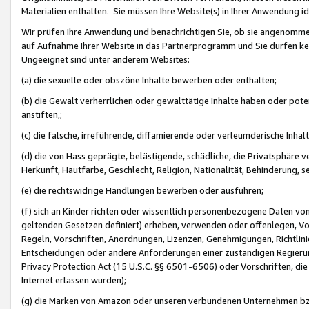
Materialien enthalten. Sie müssen Ihre Website(s) in Ihrer Anwendung ide
Wir prüfen Ihre Anwendung und benachrichtigen Sie, ob sie angenommen
auf Aufnahme Ihrer Website in das Partnerprogramm und Sie dürfen kei
Ungeeignet sind unter anderem Websites:
(a) die sexuelle oder obszöne Inhalte bewerben oder enthalten;
(b) die Gewalt verherrlichen oder gewalttätige Inhalte haben oder pot
anstiften,;
(c) die falsche, irreführende, diffamierende oder verleumderische Inha
(d) die von Hass geprägte, belästigende, schädliche, die Privatsphäre v
Herkunft, Hautfarbe, Geschlecht, Religion, Nationalität, Behinderung, 
(e) die rechtswidrige Handlungen bewerben oder ausführen;
(f) sich an Kinder richten oder wissentlich personenbezogene Daten vo
geltenden Gesetzen definiert) erheben, verwenden oder offenlegen, Vo
Regeln, Vorschriften, Anordnungen, Lizenzen, Genehmigungen, Richtlini
Entscheidungen oder andere Anforderungen einer zuständigen Regierung
Privacy Protection Act (15 U.S.C. §§ 6501-6506) oder Vorschriften, di
Internet erlassen wurden);
(g) die Marken von Amazon oder unseren verbundenen Unternehmen b