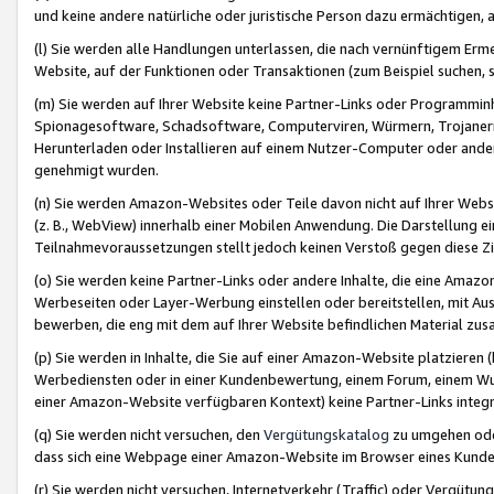
und keine andere natürliche oder juristische Person dazu ermächtigen, a
(l) Sie werden alle Handlungen unterlassen, die nach vernünftigem Erme
Website, auf der Funktionen oder Transaktionen (zum Beispiel suchen, s
(m) Sie werden auf Ihrer Website keine Partner-Links oder Programmin
Spionagesoftware, Schadsoftware, Computerviren, Würmern, Trojaner
Herunterladen oder Installieren auf einem Nutzer-Computer oder ande
genehmigt wurden.
(n) Sie werden Amazon-Websites oder Teile davon nicht auf Ihrer Websi
(z. B., WebView) innerhalb einer Mobilen Anwendung. Die Darstellung ein
Teilnahmevoraussetzungen stellt jedoch keinen Verstoß gegen diese Zif
(o) Sie werden keine Partner-Links oder andere Inhalte, die eine Am
Werbeseiten oder Layer-Werbung einstellen oder bereitstellen, mit Au
bewerben, die eng mit dem auf Ihrer Website befindlichen Material z
(p) Sie werden in Inhalte, die Sie auf einer Amazon-Website platzier
Werbediensten oder in einer Kundenbewertung, einem Forum, einem Wun
einer Amazon-Website verfügbaren Kontext) keine Partner-Links integr
(q) Sie werden nicht versuchen, den
Vergütungskatalog
zu umgehen oder
dass sich eine Webpage einer Amazon-Website im Browser eines Kunden 
(r) Sie werden nicht versuchen, Internetverkehr (Traffic) oder Vergü