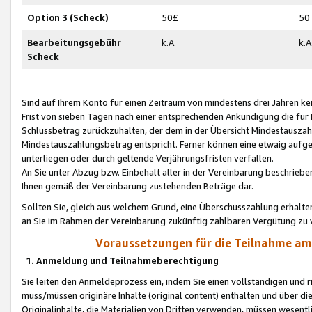
Option 3 (Scheck)
50£
50
Bearbeitungsgebühr
k.A.
k.A
Scheck
Sind auf Ihrem Konto für einen Zeitraum von mindestens drei Jahren kein
Frist von sieben Tagen nach einer entsprechenden Ankündigung die für
Schlussbetrag zurückzuhalten, der dem in der Übersicht Mindestausz
Mindestauszahlungsbetrag entspricht. Ferner können eine etwaig aufg
unterliegen oder durch geltende Verjährungsfristen verfallen.
An Sie unter Abzug bzw. Einbehalt aller in der Vereinbarung beschrieb
Ihnen gemäß der Vereinbarung zustehenden Beträge dar.
Sollten Sie, gleich aus welchem Grund, eine Überschusszahlung erhalte
an Sie im Rahmen der Vereinbarung zukünftig zahlbaren Vergütung zu 
Voraussetzungen für die Teilnahme a
1. Anmeldung und Teilnahmeberechtigung
Sie leiten den Anmeldeprozess ein, indem Sie einen vollständigen und 
muss/müssen originäre Inhalte (original content) enthalten und über d
Originalinhalte, die Materialien von Dritten verwenden, müssen wese