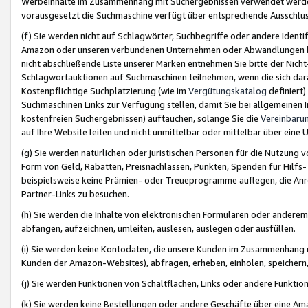
Werbeinhalte im Zusammenhang mit Suchergebnissen verwendet werden,
vorausgesetzt die Suchmaschine verfügt über entsprechende Ausschlu
(f) Sie werden nicht auf Schlagwörter, Suchbegriffe oder andere Ident
Amazon oder unseren verbundenen Unternehmen oder Abwandlungen bzw
nicht abschließende Liste unserer Marken entnehmen Sie bitte der Nich
Schlagwortauktionen auf Suchmaschinen teilnehmen, wenn die sich da
Kostenpflichtige Suchplatzierung (wie im
Vergütungskatalog
definiert
Suchmaschinen Links zur Verfügung stellen, damit Sie bei allgemeinen I
kostenfreien Suchergebnissen) auftauchen, solange Sie die
Vereinbaru
auf Ihre Website leiten und nicht unmittelbar oder mittelbar über eine
(g) Sie werden natürlichen oder juristischen Personen für die Nutzung 
Form von Geld, Rabatten, Preisnachlässen, Punkten, Spenden für Hilfs
beispielsweise keine Prämien- oder Treueprogramme auflegen, die Anrei
Partner-Links zu besuchen.
(h) Sie werden die Inhalte von elektronischen Formularen oder anderem M
abfangen, aufzeichnen, umleiten, auslesen, auslegen oder ausfüllen.
(i) Sie werden keine Kontodaten, die unsere Kunden im Zusammenhang 
Kunden der Amazon-Websites), abfragen, erheben, einholen, speichern,
(j) Sie werden Funktionen von Schaltflächen, Links oder andere Funkti
(k) Sie werden keine Bestellungen oder andere Geschäfte über eine Ama