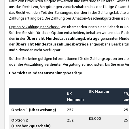
Kauf von Produkten eingelöst werden und unterliegen unseren Geschäf
uns das Recht vor, Vergütungen zurückzuhalten, bis der fällige Gesamt
das Recht vor, den Teil der Zahlungen, der den in der Zahlungstabelle 
Zahlungsart angibst. Die Zahlung per Amazon-Geschenkgutschein ist in
Option 3: Zahlung per Scheck.
Wir übersenden Ihnen einen Scheck in Höh
Sollten Sie sich für diese Option entscheiden, behalten wir uns das Rec
den in der
Übersicht Mindestauszahlungsbeträge
genannten Mindest
der
Übersicht Mindestauszahlungsbeträge
angegebene Bearbeitung
und Schweden nicht verfügbar.
Sollten Sie keine gültigen Informationen für die Zahlungsoption bereit
oder die Auszahlung verdienter Vergütung zurückhalten, bis Sie eine A
Übersicht Mindestauszahlungsbeträge
UK Maxium
UK
FR,
Minimum
un
Option 1 (Überweisung)
25£
25
£5,000
Option 2
25£
25
(Geschenkgutschein)