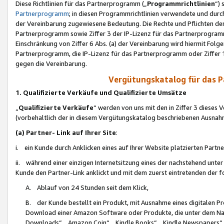
Diese Richtlinien für das Partnerprogramm („
Programmrichtlinien
“)
Partnerprogramm
; in diesen Programmrichtlinien verwendete und durch
der Vereinbarung zugewiesene Bedeutung. Die Rechte und Pflichten de
Partnerprogramm sowie Ziffer 3 der IP-Lizenz für das Partnerprogram
Einschränkung von Ziffer 6 Abs. (a) der Vereinbarung wird hiermit Fol
Partnerprogramm, die IP-Lizenz für das Partnerprogramm oder Ziffer 1
gegen die Vereinbarung.
Vergütungskatalog für das 
1. Qualifizierte Verkäufe und Qualifizierte Umsätze
„
Qualifizierte Verkäufe
“ werden von uns mit den in Ziffer 3 diese
(vorbehaltlich der in diesem Vergütungskatalog beschriebenen Ausnah
(a) Partner- Link auf Ihrer Site
:
i. ein Kunde durch Anklicken eines auf Ihrer Website platzierten Part
ii. während einer einzigen Internetsitzung eines der nachstehend unter (i)
Kunde den Partner-Link anklickt und mit dem zuerst eintretenden der f
A. Ablauf von 24 Stunden seit dem Klick,
B. der Kunde bestellt ein Produkt, mit Ausnahme eines digitalen P
Download einer Amazon Software oder Produkte, die unter dem N
Downloads“, „Amazon Coin“, „Kindle Books“, „Kindle Newspapers“, „