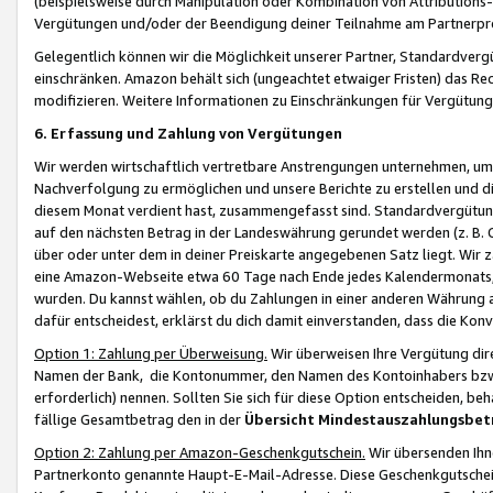
(beispielsweise durch Manipulation oder Kombination von Attributions-
Vergütungen und/oder der Beendigung deiner Teilnahme am Partnerp
Gelegentlich können wir die Möglichkeit unserer Partner, Standardv
einschränken. Amazon behält sich (ungeachtet etwaiger Fristen) das Re
modifizieren. Weitere Informationen zu Einschränkungen für Vergütung
6. Erfassung und Zahlung von Vergütungen
Wir werden wirtschaftlich vertretbare Anstrengungen unternehmen, um 
Nachverfolgung zu ermöglichen und unsere Berichte zu erstellen und di
diesem Monat verdient hast, zusammengefasst sind. Standardvergütung
auf den nächsten Betrag in der Landeswährung gerundet werden (z. B. C
über oder unter dem in deiner Preiskarte angegebenen Satz liegt. Wir
eine Amazon-Webseite etwa 60 Tage nach Ende jedes Kalendermonats, i
wurden. Du kannst wählen, ob du Zahlungen in einer anderen Währung
dafür entscheidest, erklärst du dich damit einverstanden, dass die K
Option 1: Zahlung per Überweisung.
Wir überweisen Ihre Vergütung dir
Namen der Bank, die Kontonummer, den Namen des Kontoinhabers bzw. a
erforderlich) nennen. Sollten Sie sich für diese Option entscheiden, be
fällige Gesamtbetrag den in der
Übersicht Mindestauszahlungsbet
Option 2: Zahlung per Amazon-Geschenkgutschein.
Wir übersenden Ihne
Partnerkonto genannte Haupt-E-Mail-Adresse. Diese Geschenkgutschei