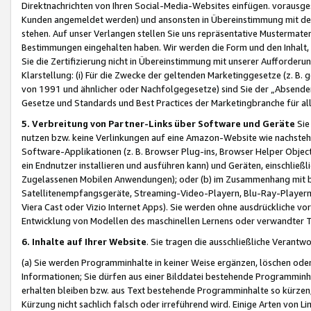
Direktnachrichten von Ihren Social-Media-Websites einfügen. vorausg
Kunden angemeldet werden) und ansonsten in Übereinstimmung mit der
stehen. Auf unser Verlangen stellen Sie uns repräsentative Mustermater
Bestimmungen eingehalten haben. Wir werden die Form und den Inhalt, di
Sie die Zertifizierung nicht in Übereinstimmung mit unserer Aufforderu
Klarstellung: (i) Für die Zwecke der geltenden Marketinggesetze (z. 
von 1991 und ähnlicher oder Nachfolgegesetze) sind Sie der „Absender“ j
Gesetze und Standards und Best Practices der Marketingbranche für 
5. Verbreitung von Partner-Links über Software und Geräte
Sie
nutzen bzw. keine Verlinkungen auf eine Amazon-Website wie nachsteh
Software-Applikationen (z. B. Browser Plug-ins, Browser Helper Objec
ein Endnutzer installieren und ausführen kann) und Geräten, einschlie
Zugelassenen Mobilen Anwendungen); oder (b) im Zusammenhang mit bzw.
Satellitenempfangsgeräte, Streaming-Video-Playern, Blu-Ray-Playern 
Viera Cast oder Vizio Internet Apps). Sie werden ohne ausdrückliche v
Entwicklung von Modellen des maschinellen Lernens oder verwandter 
6. Inhalte auf Ihrer Website
. Sie tragen die ausschließliche Verantwo
(a) Sie werden Programminhalte in keiner Weise ergänzen, löschen oder
Informationen; Sie dürfen aus einer Bilddatei bestehende Programminhal
erhalten bleiben bzw. aus Text bestehende Programminhalte so kürzen, 
Kürzung nicht sachlich falsch oder irreführend wird. Einige Arten von L