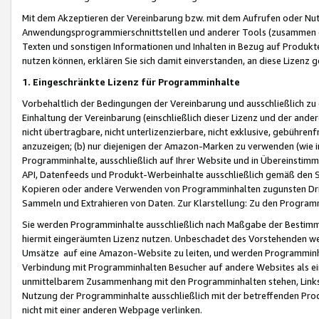
Mit dem Akzeptieren der Vereinbarung bzw. mit dem Aufrufen oder Nutz
Anwendungsprogrammierschnittstellen und anderer Tools (zusammen die
Texten und sonstigen Informationen und Inhalten in Bezug auf Produkte
nutzen können, erklären Sie sich damit einverstanden, an diese Lizenz 
1. Eingeschränkte Lizenz für Programminhalte
Vorbehaltlich der Bedingungen der Vereinbarung und ausschließlich z
Einhaltung der Vereinbarung (einschließlich dieser Lizenz und der ande
nicht übertragbare, nicht unterlizenzierbare, nicht exklusive, gebühren
anzuzeigen; (b) nur diejenigen der Amazon-Marken zu verwenden (wie in 
Programminhalte, ausschließlich auf Ihrer Website und in Übereinstimmu
API, Datenfeeds und Produkt-Werbeinhalte ausschließlich gemäß den Spe
Kopieren oder andere Verwenden von Programminhalten zugunsten Dri
Sammeln und Extrahieren von Daten. Zur Klarstellung: Zu den Program
Sie werden Programminhalte ausschließlich nach Maßgabe der Besti
hiermit eingeräumten Lizenz nutzen. Unbeschadet des Vorstehenden we
Umsätze auf eine Amazon-Website zu leiten, und werden Programminhal
Verbindung mit Programminhalten Besucher auf andere Websites als ein
unmittelbarem Zusammenhang mit den Programminhalten stehen, Links z
Nutzung der Programminhalte ausschließlich mit der betreffenden Pr
nicht mit einer anderen Webpage verlinken.