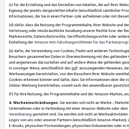
(c) für die Erstellung und das Einstellen von Inhalten, die auf Ihrer We
Eignung der jeweils dargestellten Inhalte (einschließlich sämtlicher 
Informationen, die Sie in einen Partner-Link aufnehmen oder mit diese
(d) dafür, dass die Nutzung der Programminhalte, Ihrer Website und des 
Verletzung oder missbräuchliche Ausübung unserer Rechte bzw. der Recht
Markenrechte, Datenschutzrechte, Veröffentlichungsrechte oder anderer
Einhaltung der
Amazon Anti-Fälschungsrichtlinien für das Partnerpro
(e) dafür, die Verwendung von Cookies, Pixeln und anderen Technologien
Besuchern gesammelten Daten in Übereinstimmung mit den geltenden Ge
und angemessen darzustellen und auf andere Weise die geltenden geset
in sonstiger Weise, einschließlich des ggf. anzuzeigenden Hinweises, d
Werbeanzeigen bereitstellen, von den Besuchern Ihrer Website unmitte
Cookies erkennen können und dafür, dass Sie Informationen über die v
Online-Werbung bereitstellen, soweit nach den anwendbaren gesetzlic
(f) für Ihre Nutzung, der Programminhalte und der Amazon-Marken, u
4. Werbeeinschränkungen.
Sie werden sich nicht an Werbe-, Market
Unternehmen oder in Verbindung mit einer Amazon-Website oder dem Pa
Vereinbarung
gestattet sind. Sie werden sich nicht an Werbeaktivitäten
Logos von uns oder unseren Partnern (einschließlich Amazon-Marken), 
E-Books, physischen Postsendungen, physischen Dokumenten oder in 