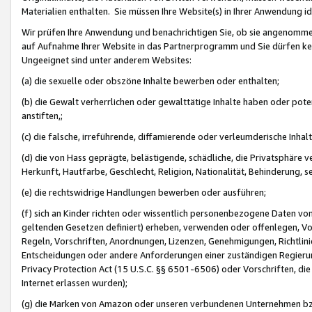
Materialien enthalten. Sie müssen Ihre Website(s) in Ihrer Anwendung ide
Wir prüfen Ihre Anwendung und benachrichtigen Sie, ob sie angenommen
auf Aufnahme Ihrer Website in das Partnerprogramm und Sie dürfen kei
Ungeeignet sind unter anderem Websites:
(a) die sexuelle oder obszöne Inhalte bewerben oder enthalten;
(b) die Gewalt verherrlichen oder gewalttätige Inhalte haben oder pot
anstiften,;
(c) die falsche, irreführende, diffamierende oder verleumderische Inha
(d) die von Hass geprägte, belästigende, schädliche, die Privatsphäre v
Herkunft, Hautfarbe, Geschlecht, Religion, Nationalität, Behinderung, 
(e) die rechtswidrige Handlungen bewerben oder ausführen;
(f) sich an Kinder richten oder wissentlich personenbezogene Daten vo
geltenden Gesetzen definiert) erheben, verwenden oder offenlegen, Vo
Regeln, Vorschriften, Anordnungen, Lizenzen, Genehmigungen, Richtlini
Entscheidungen oder andere Anforderungen einer zuständigen Regierung
Privacy Protection Act (15 U.S.C. §§ 6501-6506) oder Vorschriften, di
Internet erlassen wurden);
(g) die Marken von Amazon oder unseren verbundenen Unternehmen b