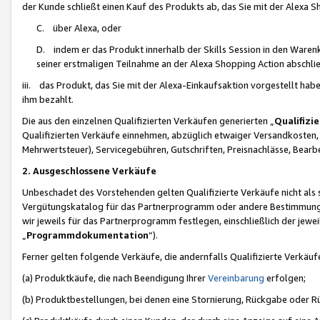
der Kunde schließt einen Kauf des Produkts ab, das Sie mit der Alexa 
C. über Alexa, oder
D. indem er das Produkt innerhalb der Skills Session in den Waren
seiner erstmaligen Teilnahme an der Alexa Shopping Action abschlie
iii. das Produkt, das Sie mit der Alexa-Einkaufsaktion vorgestellt ha
ihm bezahlt.
Die aus den einzelnen Qualifizierten Verkäufen generierten „
Qualifizi
Qualifizierten Verkäufe einnehmen, abzüglich etwaiger Versandkosten
Mehrwertsteuer), Servicegebühren, Gutschriften, Preisnachlässe, Bear
2. Ausgeschlossene Verkäufe
Unbeschadet des Vorstehenden gelten Qualifizierte Verkäufe nicht als
Vergütungskatalog für das Partnerprogramm oder andere Bestimmungen,
wir jeweils für das Partnerprogramm festlegen, einschließlich der jewe
„
Programmdokumentation
“).
Ferner gelten folgende Verkäufe, die andernfalls Qualifizierte Verkä
(a) Produktkäufe, die nach Beendigung Ihrer
Vereinbarung
erfolgen;
(b) Produktbestellungen, bei denen eine Stornierung, Rückgabe oder R