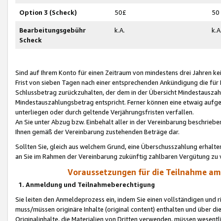
Option 3 (Scheck)
50£
50
Bearbeitungsgebühr
k.A.
k.A
Scheck
Sind auf Ihrem Konto für einen Zeitraum von mindestens drei Jahren kein
Frist von sieben Tagen nach einer entsprechenden Ankündigung die für
Schlussbetrag zurückzuhalten, der dem in der Übersicht Mindestausz
Mindestauszahlungsbetrag entspricht. Ferner können eine etwaig aufg
unterliegen oder durch geltende Verjährungsfristen verfallen.
An Sie unter Abzug bzw. Einbehalt aller in der Vereinbarung beschrieb
Ihnen gemäß der Vereinbarung zustehenden Beträge dar.
Sollten Sie, gleich aus welchem Grund, eine Überschusszahlung erhalte
an Sie im Rahmen der Vereinbarung zukünftig zahlbaren Vergütung zu 
Voraussetzungen für die Teilnahme a
1. Anmeldung und Teilnahmeberechtigung
Sie leiten den Anmeldeprozess ein, indem Sie einen vollständigen und 
muss/müssen originäre Inhalte (original content) enthalten und über d
Originalinhalte, die Materialien von Dritten verwenden, müssen wese