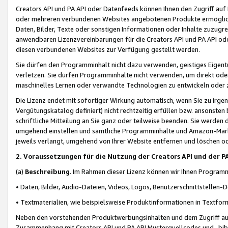
Creators API und PA API oder Datenfeeds können Ihnen den Zugriff auf D
oder mehreren verbundenen Websites angebotenen Produkte ermögliche
Daten, Bilder, Texte oder sonstigen Informationen oder Inhalte zuzugre
anwendbaren Lizenzvereinbarungen für die Creators API und PA API od
diesen verbundenen Websites zur Verfügung gestellt werden.
Sie dürfen den Programminhalt nicht dazu verwenden, geistiges Eigent
verletzen. Sie dürfen Programminhalte nicht verwenden, um direkt ode
maschinelles Lernen oder verwandte Technologien zu entwickeln oder zu
Die Lizenz endet mit sofortiger Wirkung automatisch, wenn Sie zu irg
Vergütungskatalog definiert) nicht rechtzeitig erfüllen bzw. ansonsten
schriftliche Mitteilung an Sie ganz oder teilweise beenden. Sie werden
umgehend einstellen und sämtliche Programminhalte und Amazon-Marke
jeweils verlangt, umgehend von Ihrer Website entfernen und löschen od
2. Voraussetzungen für die Nutzung der Creators API und der P
(a)
Beschreibung
. Im Rahmen dieser Lizenz können wir Ihnen Programmi
• Daten, Bilder, Audio-Dateien, Videos, Logos, Benutzerschnittstellen-
• Textmaterialien, wie beispielsweise Produktinformationen in Textfor
Neben den vorstehenden Produktwerbungsinhalten und dem Zugriff auf 
Zusammenhang mit Creators API und PA API Musterquellcodes und -bibli