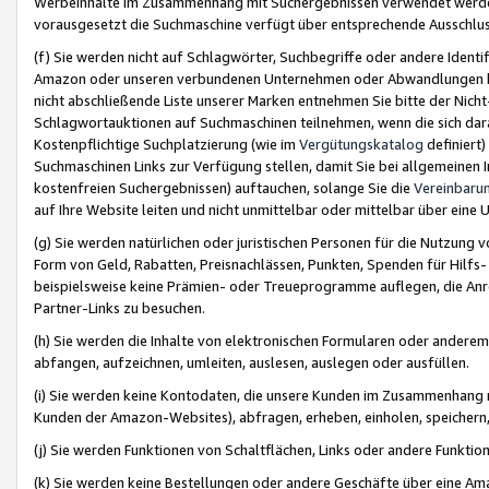
Werbeinhalte im Zusammenhang mit Suchergebnissen verwendet werden,
vorausgesetzt die Suchmaschine verfügt über entsprechende Ausschlu
(f) Sie werden nicht auf Schlagwörter, Suchbegriffe oder andere Ident
Amazon oder unseren verbundenen Unternehmen oder Abwandlungen bzw
nicht abschließende Liste unserer Marken entnehmen Sie bitte der Nich
Schlagwortauktionen auf Suchmaschinen teilnehmen, wenn die sich da
Kostenpflichtige Suchplatzierung (wie im
Vergütungskatalog
definiert
Suchmaschinen Links zur Verfügung stellen, damit Sie bei allgemeinen I
kostenfreien Suchergebnissen) auftauchen, solange Sie die
Vereinbaru
auf Ihre Website leiten und nicht unmittelbar oder mittelbar über eine
(g) Sie werden natürlichen oder juristischen Personen für die Nutzung 
Form von Geld, Rabatten, Preisnachlässen, Punkten, Spenden für Hilfs
beispielsweise keine Prämien- oder Treueprogramme auflegen, die Anrei
Partner-Links zu besuchen.
(h) Sie werden die Inhalte von elektronischen Formularen oder anderem M
abfangen, aufzeichnen, umleiten, auslesen, auslegen oder ausfüllen.
(i) Sie werden keine Kontodaten, die unsere Kunden im Zusammenhang 
Kunden der Amazon-Websites), abfragen, erheben, einholen, speichern,
(j) Sie werden Funktionen von Schaltflächen, Links oder andere Funkti
(k) Sie werden keine Bestellungen oder andere Geschäfte über eine Ama