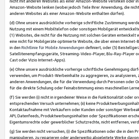
nicht mit anderen Websites als einer Amazon-Website verlinken oder i
Amazon-Website lenken (wobei jedoch Teile Ihrer Anwendung, die nich
anderen Websites als einer Amazon-Website enthalten dürfen).
(d) Ohne unsere ausdrückliche vorherige schriftliche Zustimmung werd
Nutzung mit einem Mobiltelefon oder sonstigen Mobilgerät entwickelt
(1) Websites, die nicht für die Nutzung mit solchen Geräten entwickelt
eine nicht für Mobilgeräte optimierte Website, die über einen Interne
in den
Richtlinie für Mobile Anwendungen
definiert, oder (3) Beistellge
Satellitenempfangsgeräte, Streaming-Video-Player, Blu-Ray-Player ode
Cast oder Vizio Internet-Apps).
(e) Ohne unsere ausdrückliche vorherige schriftliche Genehmigung dürfe
verwenden, um Produkt-Werbeinhalte zu aggregieren, zu analysieren, 
anderen Anwendungen, die für die Verwendung durch Personen oder Or
für die direkte Schulung oder Feinabstimmung eines maschinellen Lern
(f) Sie werden (i) nicht in irgendeiner Weise in die Funktionalität ode
entsprechenden Versuch unternehmen; (ii) keine Produktwerbungsinha
Kontaktaufnahme mit Verkäufern oder Kunden oder sonstiger Werbeaktiv
API, Datenfeeds, Produktwerbungsinhalten oder Spezifikationen erschei
Eigentumsrechte oder gewerblicher Schutzrechte, nicht entfernen, verd
(g) Sie werden nicht versuchen, (i) die Spezifikationen oder die in de
manipulieren, zu reparieren oder anderweitig abgeleitete Werke davon z