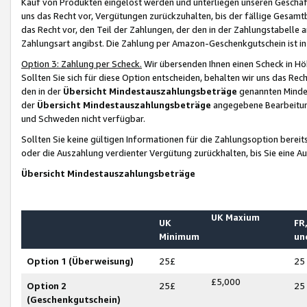
Kauf von Produkten eingelöst werden und unterliegen unseren Geschäf
uns das Recht vor, Vergütungen zurückzuhalten, bis der fällige Gesamt
das Recht vor, den Teil der Zahlungen, der den in der Zahlungstabelle 
Zahlungsart angibst. Die Zahlung per Amazon-Geschenkgutschein ist in
Option 3: Zahlung per Scheck.
Wir übersenden Ihnen einen Scheck in Höh
Sollten Sie sich für diese Option entscheiden, behalten wir uns das Rec
den in der
Übersicht Mindestauszahlungsbeträge
genannten Mindest
der
Übersicht Mindestauszahlungsbeträge
angegebene Bearbeitung
und Schweden nicht verfügbar.
Sollten Sie keine gültigen Informationen für die Zahlungsoption bereit
oder die Auszahlung verdienter Vergütung zurückhalten, bis Sie eine A
Übersicht Mindestauszahlungsbeträge
UK Maxium
UK
FR,
Minimum
un
Option 1 (Überweisung)
25£
25
£5,000
Option 2
25£
25
(Geschenkgutschein)