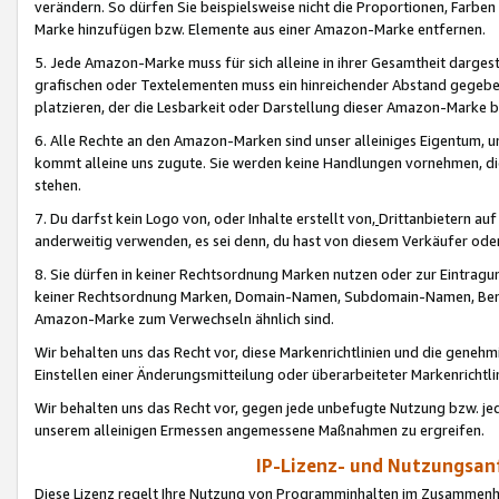
verändern. So dürfen Sie beispielsweise nicht die Proportionen, Farb
Marke hinzufügen bzw. Elemente aus einer Amazon-Marke entfernen.
5. Jede Amazon-Marke muss für sich alleine in ihrer Gesamtheit darge
grafischen oder Textelementen muss ein hinreichender Abstand gegebe
platzieren, der die Lesbarkeit oder Darstellung dieser Amazon-Marke b
6. Alle Rechte an den Amazon-Marken sind unser alleiniges Eigentum, 
kommt alleine uns zugute. Sie werden keine Handlungen vornehmen, 
stehen.
7. Du darfst kein Logo von, oder Inhalte erstellt von,
Drittanbietern au
anderweitig verwenden, es sei denn, du hast von diesem Verkäufer oder
8. Sie dürfen in keiner Rechtsordnung Marken nutzen oder zur Eintragu
keiner Rechtsordnung Marken, Domain-Namen, Subdomain-Namen, Benu
Amazon-Marke zum Verwechseln ähnlich sind.
Wir behalten uns das Recht vor, diese Markenrichtlinien und die gene
Einstellen einer Änderungsmitteilung oder überarbeiteter Markenricht
Wir behalten uns das Recht vor, gegen jede unbefugte Nutzung bzw. jede 
unserem alleinigen Ermessen angemessene Maßnahmen zu ergreifen.
IP-Lizenz- und Nutzungsan
Diese Lizenz regelt Ihre Nutzung von Programminhalten im Zusammen