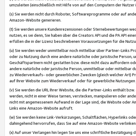
umzuleiten (einschließlich mit Hilfe von auf den Computern der Nutzer i
(s) Sie werden nicht durch Roboter, Softwareprogramme oder auf andere
Amazon-Website generieren.
(t) Sie werden unsere Kundenrezensionen oder Sternebewertungen wed
nutzen, es sei denn, Sie haben über die Creators API und die PA API e
erfüllen die in der Lizenz beschriebenen Voraussetzungen für die Nutzu
(u) Sie werden weder unmittelbar noch mittelbar über Partner-Links P
oder zu Nutzung durch eine andere natürliche oder juristische Person,
Geschäftspartnern nicht gestatten bzw. diese nicht dazu auffordern od
andere natürliche oder juristische Person, unmittelbar oder mittelbar
zu Wiederverkaufs- oder gewerblichen Zwecken (gleich welcher Art) 
auf Ihrer Website zum Wiederverkauf oder für gewerbliche Nutzungen 
(v) Sie werden die URL Ihrer Website, die die Partner-Links enthält b
werden, nicht in einer Weise tarnen, verstecken, manipulieren oder and
nicht mit angemessenem Aufwand in der Lage sind, die Website oder A
Links eine Amazon-Website aufruft.
(w) Sie werden keine Link-Verkürzungen, Schaltflächen, Hyperlinks ode
dahingehend hervorrufen, dass Sie auf eine Amazon-Website verlinken
(x) Auf unser Verlangen hin legen Sie uns eine schriftliche Bestätigung