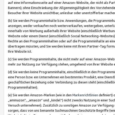
auf eine Informationsseite auf einer Amazon-Website, der nicht als Part
Bannern); ohne Einschränkung der Allgemeingültigkeit des Vorstehende
Besucher Ihrer Website unsichtbar, unlesbar oder unentzifferbar mache
(b) Sie werden Programminhalte bzw. Anwendungen, die Programminhalt
anzeigen, weder verkaufen noch weiterverkaufen, weitergeben, unterli
innerhalb von Werbung außerhalb Ihrer Website (einschließlich Werbun
Website oder einem Dienst (einschließlich Social Networking-Website
Rechte an den Programminhalten oder auf die Programminhalte an eine a
übertragen müssten, und Sie werden keine mit Ihrem Partner-Tag formati
Ihre Website ist.
(c) Sie werden Programminhalte, die nicht mehr auf einer Amazon-Websit
mehr zur Nutzung zur Verfügung stehen, umgehend von Ihrer Website e
(d) Sie werden keine Programminhalte, einschließlich in den Programmin
eine Person bzw. ein Unternehmen ein bestimmtes Produkt, eine Dienstle
geschäftlichen Beziehung oder Verbindung zu diesen steht (einschließli
Programminhalten).
(e) Sie werden Amazon-Marken (wie in den
Markenrichtlinien
definiert) 
„ammazon“, „amaozn“ und „kindel“) nicht zwecks Nutzung in einer Suc
Versuch unternehmen). Zusätzlich zu sonstigen Amazon zur Verfügung 
sorgen, dass von uns benannte Suchmaschinen Geschützte Begriffe (wie 