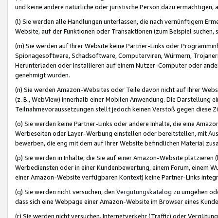
und keine andere natürliche oder juristische Person dazu ermächtigen, a
(l) Sie werden alle Handlungen unterlassen, die nach vernünftigem Erme
Website, auf der Funktionen oder Transaktionen (zum Beispiel suchen, s
(m) Sie werden auf Ihrer Website keine Partner-Links oder Programmin
Spionagesoftware, Schadsoftware, Computerviren, Würmern, Trojaner
Herunterladen oder Installieren auf einem Nutzer-Computer oder ande
genehmigt wurden.
(n) Sie werden Amazon-Websites oder Teile davon nicht auf Ihrer Websi
(z. B., WebView) innerhalb einer Mobilen Anwendung. Die Darstellung ein
Teilnahmevoraussetzungen stellt jedoch keinen Verstoß gegen diese Zif
(o) Sie werden keine Partner-Links oder andere Inhalte, die eine Am
Werbeseiten oder Layer-Werbung einstellen oder bereitstellen, mit Au
bewerben, die eng mit dem auf Ihrer Website befindlichen Material z
(p) Sie werden in Inhalte, die Sie auf einer Amazon-Website platzier
Werbediensten oder in einer Kundenbewertung, einem Forum, einem Wun
einer Amazon-Website verfügbaren Kontext) keine Partner-Links integr
(q) Sie werden nicht versuchen, den
Vergütungskatalog
zu umgehen oder
dass sich eine Webpage einer Amazon-Website im Browser eines Kunden 
(r) Sie werden nicht versuchen, Internetverkehr (Traffic) oder Vergü