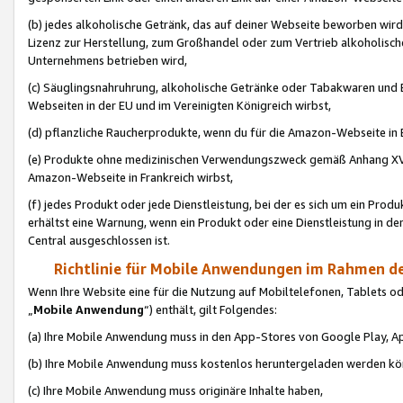
(b) jedes alkoholische Getränk, das auf deiner Webseite beworben wird
Lizenz zur Herstellung, zum Großhandel oder zum Vertrieb alkoholisch
Unternehmens betrieben wird,
(c) Säuglingsnahruhrung, alkoholische Getränke oder Tabakwaren und E
Webseiten in der EU und im Vereinigten Königreich wirbst,
(d) pflanzliche Raucherprodukte, wenn du für die Amazon-Webseite in B
(e) Produkte ohne medizinischen Verwendungszweck gemäß Anhang XVI 
Amazon-Webseite in Frankreich wirbst,
(f) jedes Produkt oder jede Dienstleistung, bei der es sich um ein Prod
erhältst eine Warnung, wenn ein Produkt oder eine Dienstleistung in de
Central ausgeschlossen ist.
Richtlinie für Mobile Anwendungen im Rahmen de
Wenn Ihre Website eine für die Nutzung auf Mobiltelefonen, Tablets 
„
Mobile Anwendung
“) enthält, gilt Folgendes:
(a) Ihre Mobile Anwendung muss in den App-Stores von Google Play, A
(b) Ihre Mobile Anwendung muss kostenlos heruntergeladen werden könn
(c) Ihre Mobile Anwendung muss originäre Inhalte haben,