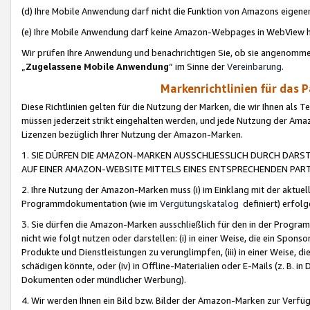
(d) Ihre Mobile Anwendung darf nicht die Funktion von Amazons eige
(e) Ihre Mobile Anwendung darf keine Amazon-Webpages in WebView 
Wir prüfen Ihre Anwendung und benachrichtigen Sie, ob sie angenomm
„
Zugelassene Mobile Anwendung
“ im Sinne der
Vereinbarung
.
Markenrichtlinien für das 
Diese Richtlinien gelten für die Nutzung der Marken, die wir Ihnen als 
müssen jederzeit strikt eingehalten werden, und jede Nutzung der Ama
Lizenzen bezüglich Ihrer Nutzung der Amazon-Marken.
1. SIE DÜRFEN DIE AMAZON-MARKEN AUSSCHLIESSLICH DURCH DARS
AUF EINER AMAZON-WEBSITE MITTELS EINES ENTSPRECHENDEN PART
2. Ihre Nutzung der Amazon-Marken muss (i) im Einklang mit der aktuells
Programmdokumentation (wie im
Vergütungskatalog
definiert) erfolg
3. Sie dürfen die Amazon-Marken ausschließlich für den in der Progr
nicht wie folgt nutzen oder darstellen: (i) in einer Weise, die ein Spo
Produkte und Dienstleistungen zu verunglimpfen, (iii) in einer Weise
schädigen könnte, oder (iv) in Offline-Materialien oder E-Mails (z. B.
Dokumenten oder mündlicher Werbung).
4. Wir werden Ihnen ein Bild bzw. Bilder der Amazon-Marken zur Verfüg