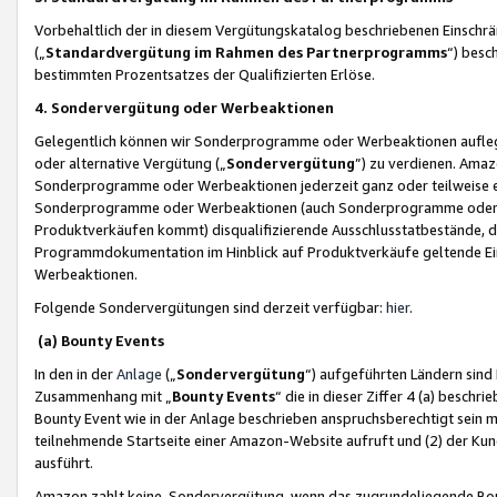
Vorbehaltlich der in diesem Vergütungskatalog beschriebenen Einschr
(„
Standardvergütung im Rahmen des Partnerprogramms
“) besc
bestimmten Prozentsatzes der Qualifizierten Erlöse.
4. Sondervergütung oder Werbeaktionen
Gelegentlich können wir Sonderprogramme oder Werbeaktionen auflegen,
oder alternative Vergütung („
Sondervergütung
”) zu verdienen. Amazo
Sonderprogramme oder Werbeaktionen jederzeit ganz oder teilweise einz
Sonderprogramme oder Werbeaktionen (auch Sonderprogramme oder We
Produktverkäufen kommt) disqualifizierende Ausschlusstatbestände, di
Programmdokumentation im Hinblick auf Produktverkäufe geltende E
Werbeaktionen.
Folgende Sondervergütungen sind derzeit verfügbar:
hier
.
(a) Bounty Events
In den in der
Anlage
(„
Sondervergütung
“) aufgeführten Ländern sind
Zusammenhang mit „
Bounty Events
“ die in dieser Ziffer 4 (a) besch
Bounty Event wie in der Anlage beschrieben anspruchsberechtigt sein mu
teilnehmende Startseite einer Amazon-Website aufruft und (2) der Kun
ausführt.
Amazon zahlt keine Sondervergütung, wenn das zugrundeliegende Boun