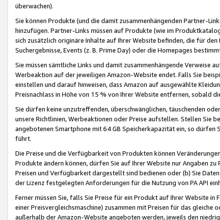
überwachen).
Sie können Produkte (und die damit zusammenhängenden Partner-Links)
hinzufügen. Partner-Links müssen auf Produkte (wie im Produktkatalog de
sich zusätzlich originäre Inhalte auf Ihrer Website befinden, die für 
Suchergebnisse, Events (z. B. Prime Day) oder die Homepages bestimmte
Sie müssen sämtliche Links und damit zusammenhängende Verweise auf z
Werbeaktion auf der jeweiligen Amazon-Website endet. Falls Sie beisp
einstellen und darauf hinweisen, dass Amazon auf ausgewählte Kleidun
Preisnachlass in Höhe von 15 % von Ihrer Website entfernen, sobald di
Sie dürfen keine unzutreffenden, überschwänglichen, täuschenden od
unsere Richtlinien, Werbeaktionen oder Preise aufstellen. Stellen Sie 
angebotenen Smartphone mit 64 GB Speicherkapazität ein, so dürfen S
führt.
Die Preise und die Verfügbarkeit von Produkten können Veränderungen 
Produkte ändern können, dürfen Sie auf Ihrer Website nur Angaben zu P
Preisen und Verfügbarkeit dargestellt sind bedienen oder (b) Sie Daten
der Lizenz festgelegten Anforderungen für die Nutzung von PA API einh
Ferner müssen Sie, falls Sie Preise für ein Produkt auf Ihrer Website in 
einer Preisvergleichsmaschine) zusammen mit Preisen für das gleiche o
außerhalb der Amazon-Website angeboten werden, jeweils den niedrigst