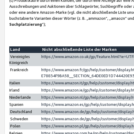
(c) Produktkäufe durch einen Kunden, der durch eine Anzeige auf eine 
Ausschreibungen und Auktionen über Schlagwörter, Suchbegriffe oder 
oder eine andere Amazon-Marke (vgl. die nicht abschließende Liste un
buchstabierte Varianten dieser Wörter (z. B. „ammazon“, „amaozn“ und „
Suchplatzierung
”);
Land
Nicht abschließende Liste der Marken
Vereinigtes
https://www.amazon.co.uk/gp/feature.html?ie=U
Königreich
Frankreich
https://www.amazon.fr/gp/help/customer/displa
E78834F9BA58__SECTION_64DE0ED1D744420E9
Italien
https://www.amazon.it/gp/help/customer/display
Irland
https://www.amazon.ie/gp/help/customer/displa
Niederlande
https://www.amazon.nl/gp/help/customer/display
Spanien
https://www.amazon.es/gp/help/customer/display
Deutschland
https://www.amazon.de/gp/help/customer/displa
Schweden
https://www.amazon.de/gp/help/customer/displa
Polen
https://www.amazon.pl/gp/help/customer/display
Belgien
https://www.amazon.com.be/gp/help/customer/d