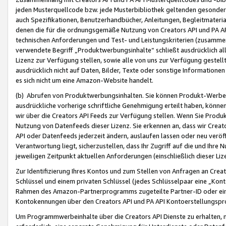
jeden Musterquellcode bzw. jede Musterbibliothek geltenden gesonder
auch Spezifikationen, Benutzerhandbücher, Anleitungen, Begleitmaterial
denen die für die ordnungsgemäße Nutzung von Creators API und PA A
technischen Anforderungen und Test- und Leistungskriterien (zusammen
verwendete Begriff „Produktwerbungsinhalte“ schließt ausdrücklich al
Lizenz zur Verfügung stellen, sowie alle von uns zur Verfügung gestel
ausdrücklich nicht auf Daten, Bilder, Texte oder sonstige Informatione
es sich nicht um eine Amazon-Website handelt.
(b) Abrufen von Produktwerbungsinhalten. Sie können Produkt-Werbein
ausdrückliche vorherige schriftliche Genehmigung erteilt haben, könn
wir über die Creators API Feeds zur Verfügung stellen. Wenn Sie Produk
Nutzung von Datenfeeds dieser Lizenz. Sie erkennen an, dass wir Creat
API oder Datenfeeds jederzeit ändern, auslaufen lassen oder neu veröffe
Verantwortung liegt, sicherzustellen, dass Ihr Zugriff auf die und Ihr
jeweiligen Zeitpunkt aktuellen Anforderungen (einschließlich dieser Liz
Zur Identifizierung Ihres Kontos und zum Stellen von Anfragen an Crea
Schlüssel und einem privaten Schlüssel (jedes Schlüsselpaar eine „Kon
Rahmen des Amazon-Partnerprogramms zugeteilte Partner-ID oder ein
Kontokennungen über den Creators API und PA API Kontoerstellungspro
Um Programmwerbeinhalte über die Creators API Dienste zu erhalten, m