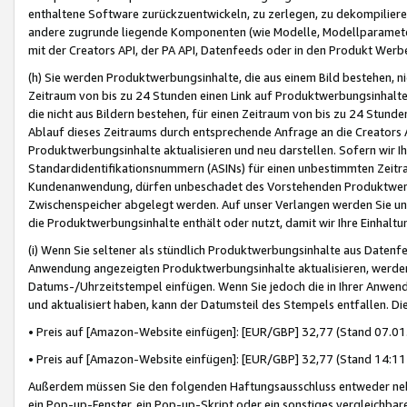
enthaltene Software zurückzuentwickeln, zu zerlegen, zu dekompilier
andere zugrunde liegende Komponenten (wie Modelle, Modellparameter
mit der Creators API, der PA API, Datenfeeds oder in den Produkt Werb
(h) Sie werden Produktwerbungsinhalte, die aus einem Bild bestehen, ni
Zeitraum von bis zu 24 Stunden einen Link auf Produktwerbungsinhalte
die nicht aus Bildern bestehen, für einen Zeitraum von bis zu 24 Stund
Ablauf dieses Zeitraums durch entsprechende Anfrage an die Creators 
Produktwerbungsinhalte aktualisieren und neu darstellen. Sofern wir Ih
Standardidentifikationsnummern (ASINs) für einen unbestimmten Zeitra
Kundenanwendung, dürfen unbeschadet des Vorstehenden Produktwerbu
Zwischenspeicher abgelegt werden. Auf unser Verlangen werden Sie un
die Produktwerbungsinhalte enthält oder nutzt, damit wir Ihre Einhalt
(i) Wenn Sie seltener als stündlich Produktwerbungsinhalte aus Datenfe
Anwendung angezeigten Produktwerbungsinhalte aktualisieren, werden 
Datums-/Uhrzeitstempel einfügen. Wenn Sie jedoch die in Ihrer Anwe
und aktualisiert haben, kann der Datumsteil des Stempels entfallen. Dies
• Preis auf [Amazon-Website einfügen]: [EUR/GBP] 32,77 (Stand 07.01.
• Preis auf [Amazon-Website einfügen]: [EUR/GBP] 32,77 (Stand 14:11 
Außerdem müssen Sie den folgenden Haftungsausschluss entweder neb
ein Pop-up-Fenster, ein Pop-up-Skript oder ein sonstiges vergleichba