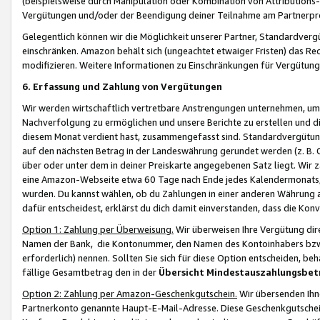
(beispielsweise durch Manipulation oder Kombination von Attributions-
Vergütungen und/oder der Beendigung deiner Teilnahme am Partnerp
Gelegentlich können wir die Möglichkeit unserer Partner, Standardv
einschränken. Amazon behält sich (ungeachtet etwaiger Fristen) das Re
modifizieren. Weitere Informationen zu Einschränkungen für Vergütung
6. Erfassung und Zahlung von Vergütungen
Wir werden wirtschaftlich vertretbare Anstrengungen unternehmen, um 
Nachverfolgung zu ermöglichen und unsere Berichte zu erstellen und di
diesem Monat verdient hast, zusammengefasst sind. Standardvergütung
auf den nächsten Betrag in der Landeswährung gerundet werden (z. B. C
über oder unter dem in deiner Preiskarte angegebenen Satz liegt. Wir
eine Amazon-Webseite etwa 60 Tage nach Ende jedes Kalendermonats, i
wurden. Du kannst wählen, ob du Zahlungen in einer anderen Währung
dafür entscheidest, erklärst du dich damit einverstanden, dass die K
Option 1: Zahlung per Überweisung.
Wir überweisen Ihre Vergütung dir
Namen der Bank, die Kontonummer, den Namen des Kontoinhabers bzw. a
erforderlich) nennen. Sollten Sie sich für diese Option entscheiden, be
fällige Gesamtbetrag den in der
Übersicht Mindestauszahlungsbet
Option 2: Zahlung per Amazon-Geschenkgutschein.
Wir übersenden Ihne
Partnerkonto genannte Haupt-E-Mail-Adresse. Diese Geschenkgutschei