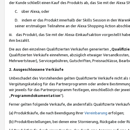
der Kunde schließt einen Kauf des Produkts ab, das Sie mit der Alexa 
C. über Alexa, oder
D. indem er das Produkt innerhalb der Skills Session in den Waren
seiner erstmaligen Teilnahme an der Alexa Shopping Action abschlie
iii. das Produkt, das Sie mit der Alexa-Einkaufsaktion vorgestellt ha
ihm bezahlt.
Die aus den einzelnen Qualifizierten Verkäufen generierten „
Qualifizi
Qualifizierten Verkäufe einnehmen, abzüglich etwaiger Versandkosten
Mehrwertsteuer), Servicegebühren, Gutschriften, Preisnachlässe, Bear
2. Ausgeschlossene Verkäufe
Unbeschadet des Vorstehenden gelten Qualifizierte Verkäufe nicht als
Vergütungskatalog für das Partnerprogramm oder andere Bestimmungen,
wir jeweils für das Partnerprogramm festlegen, einschließlich der jewe
„
Programmdokumentation
“).
Ferner gelten folgende Verkäufe, die andernfalls Qualifizierte Verkä
(a) Produktkäufe, die nach Beendigung Ihrer
Vereinbarung
erfolgen;
(b) Produktbestellungen, bei denen eine Stornierung, Rückgabe oder R