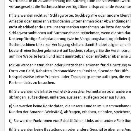
Werbeinhalte im Zusammenhang mit Suchergebnissen verwendet werden,
vorausgesetzt die Suchmaschine verfügt über entsprechende Ausschlu
(f) Sie werden nicht auf Schlagwörter, Suchbegriffe oder andere Ident
Amazon oder unseren verbundenen Unternehmen oder Abwandlungen bzw
nicht abschließende Liste unserer Marken entnehmen Sie bitte der Nich
Schlagwortauktionen auf Suchmaschinen teilnehmen, wenn die sich da
Kostenpflichtige Suchplatzierung (wie im
Vergütungskatalog
definiert
Suchmaschinen Links zur Verfügung stellen, damit Sie bei allgemeinen I
kostenfreien Suchergebnissen) auftauchen, solange Sie die
Vereinbaru
auf Ihre Website leiten und nicht unmittelbar oder mittelbar über eine
(g) Sie werden natürlichen oder juristischen Personen für die Nutzung 
Form von Geld, Rabatten, Preisnachlässen, Punkten, Spenden für Hilfs
beispielsweise keine Prämien- oder Treueprogramme auflegen, die Anrei
Partner-Links zu besuchen.
(h) Sie werden die Inhalte von elektronischen Formularen oder anderem M
abfangen, aufzeichnen, umleiten, auslesen, auslegen oder ausfüllen.
(i) Sie werden keine Kontodaten, die unsere Kunden im Zusammenhang 
Kunden der Amazon-Websites), abfragen, erheben, einholen, speichern,
(j) Sie werden Funktionen von Schaltflächen, Links oder andere Funkti
(k) Sie werden keine Bestellungen oder andere Geschäfte über eine Ama