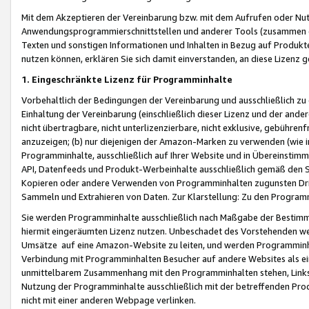
Mit dem Akzeptieren der Vereinbarung bzw. mit dem Aufrufen oder Nutz
Anwendungsprogrammierschnittstellen und anderer Tools (zusammen die
Texten und sonstigen Informationen und Inhalten in Bezug auf Produkte
nutzen können, erklären Sie sich damit einverstanden, an diese Lizenz 
1. Eingeschränkte Lizenz für Programminhalte
Vorbehaltlich der Bedingungen der Vereinbarung und ausschließlich z
Einhaltung der Vereinbarung (einschließlich dieser Lizenz und der ande
nicht übertragbare, nicht unterlizenzierbare, nicht exklusive, gebühren
anzuzeigen; (b) nur diejenigen der Amazon-Marken zu verwenden (wie in 
Programminhalte, ausschließlich auf Ihrer Website und in Übereinstimmu
API, Datenfeeds und Produkt-Werbeinhalte ausschließlich gemäß den Spe
Kopieren oder andere Verwenden von Programminhalten zugunsten Dri
Sammeln und Extrahieren von Daten. Zur Klarstellung: Zu den Program
Sie werden Programminhalte ausschließlich nach Maßgabe der Besti
hiermit eingeräumten Lizenz nutzen. Unbeschadet des Vorstehenden we
Umsätze auf eine Amazon-Website zu leiten, und werden Programminhal
Verbindung mit Programminhalten Besucher auf andere Websites als ein
unmittelbarem Zusammenhang mit den Programminhalten stehen, Links z
Nutzung der Programminhalte ausschließlich mit der betreffenden Pr
nicht mit einer anderen Webpage verlinken.