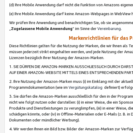
(d) Ihre Mobile Anwendung darf nicht die Funktion von Amazons eige
(e) Ihre Mobile Anwendung darf keine Amazon-Webpages in WebView 
Wir prüfen Ihre Anwendung und benachrichtigen Sie, ob sie angenomm
„
Zugelassene Mobile Anwendung
“ im Sinne der
Vereinbarung
.
Markenrichtlinien für das 
Diese Richtlinien gelten für die Nutzung der Marken, die wir Ihnen als 
müssen jederzeit strikt eingehalten werden, und jede Nutzung der Ama
Lizenzen bezüglich Ihrer Nutzung der Amazon-Marken.
1. SIE DÜRFEN DIE AMAZON-MARKEN AUSSCHLIESSLICH DURCH DARS
AUF EINER AMAZON-WEBSITE MITTELS EINES ENTSPRECHENDEN PART
2. Ihre Nutzung der Amazon-Marken muss (i) im Einklang mit der aktuells
Programmdokumentation (wie im
Vergütungskatalog
definiert) erfolg
3. Sie dürfen die Amazon-Marken ausschließlich für den in der Progr
nicht wie folgt nutzen oder darstellen: (i) in einer Weise, die ein Spo
Produkte und Dienstleistungen zu verunglimpfen, (iii) in einer Weise
schädigen könnte, oder (iv) in Offline-Materialien oder E-Mails (z. B.
Dokumenten oder mündlicher Werbung).
4. Wir werden Ihnen ein Bild bzw. Bilder der Amazon-Marken zur Verfüg