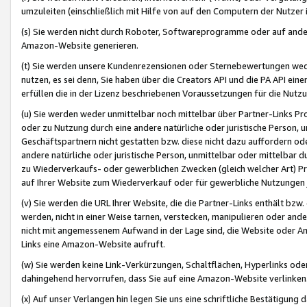
umzuleiten (einschließlich mit Hilfe von auf den Computern der Nutzer i
(s) Sie werden nicht durch Roboter, Softwareprogramme oder auf andere
Amazon-Website generieren.
(t) Sie werden unsere Kundenrezensionen oder Sternebewertungen wed
nutzen, es sei denn, Sie haben über die Creators API und die PA API e
erfüllen die in der Lizenz beschriebenen Voraussetzungen für die Nutzu
(u) Sie werden weder unmittelbar noch mittelbar über Partner-Links P
oder zu Nutzung durch eine andere natürliche oder juristische Person,
Geschäftspartnern nicht gestatten bzw. diese nicht dazu auffordern od
andere natürliche oder juristische Person, unmittelbar oder mittelbar
zu Wiederverkaufs- oder gewerblichen Zwecken (gleich welcher Art) 
auf Ihrer Website zum Wiederverkauf oder für gewerbliche Nutzungen 
(v) Sie werden die URL Ihrer Website, die die Partner-Links enthält b
werden, nicht in einer Weise tarnen, verstecken, manipulieren oder and
nicht mit angemessenem Aufwand in der Lage sind, die Website oder A
Links eine Amazon-Website aufruft.
(w) Sie werden keine Link-Verkürzungen, Schaltflächen, Hyperlinks ode
dahingehend hervorrufen, dass Sie auf eine Amazon-Website verlinken
(x) Auf unser Verlangen hin legen Sie uns eine schriftliche Bestätigung