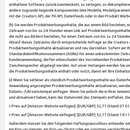
enthaltene Software zurückzuentwickeln, zu zerlegen, zu dekompilier
andere zugrunde liegende Komponenten (wie Modelle, Modellparameter
mit der Creators API, der PA API, Datenfeeds oder in den Produkt Werb
(h) Sie werden Produktwerbungsinhalte, die aus einem Bild bestehen, ni
Zeitraum von bis zu 24 Stunden einen Link auf Produktwerbungsinhalte
die nicht aus Bildern bestehen, für einen Zeitraum von bis zu 24 Stund
Ablauf dieses Zeitraums durch entsprechende Anfrage an die Creators 
Produktwerbungsinhalte aktualisieren und neu darstellen. Sofern wir Ih
Standardidentifikationsnummern (ASINs) für einen unbestimmten Zeitra
Kundenanwendung, dürfen unbeschadet des Vorstehenden Produktwerbu
Zwischenspeicher abgelegt werden. Auf unser Verlangen werden Sie un
die Produktwerbungsinhalte enthält oder nutzt, damit wir Ihre Einhalt
(i) Wenn Sie seltener als stündlich Produktwerbungsinhalte aus Datenfe
Anwendung angezeigten Produktwerbungsinhalte aktualisieren, werden 
Datums-/Uhrzeitstempel einfügen. Wenn Sie jedoch die in Ihrer Anwe
und aktualisiert haben, kann der Datumsteil des Stempels entfallen. Dies
• Preis auf [Amazon-Website einfügen]: [EUR/GBP] 32,77 (Stand 07.01.
• Preis auf [Amazon-Website einfügen]: [EUR/GBP] 32,77 (Stand 14:11 
Außerdem müssen Sie den folgenden Haftungsausschluss entweder neb
ein Pop-up-Fenster, ein Pop-up-Skript oder ein sonstiges vergleichba