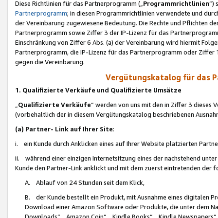
Diese Richtlinien für das Partnerprogramm („
Programmrichtlinien
“)
Partnerprogramm
; in diesen Programmrichtlinien verwendete und durch
der Vereinbarung zugewiesene Bedeutung. Die Rechte und Pflichten de
Partnerprogramm sowie Ziffer 3 der IP-Lizenz für das Partnerprogram
Einschränkung von Ziffer 6 Abs. (a) der Vereinbarung wird hiermit Fol
Partnerprogramm, die IP-Lizenz für das Partnerprogramm oder Ziffer 1
gegen die Vereinbarung.
Vergütungskatalog für das 
1. Qualifizierte Verkäufe und Qualifizierte Umsätze
„
Qualifizierte Verkäufe
“ werden von uns mit den in Ziffer 3 diese
(vorbehaltlich der in diesem Vergütungskatalog beschriebenen Ausnah
(a) Partner- Link auf Ihrer Site
:
i. ein Kunde durch Anklicken eines auf Ihrer Website platzierten Part
ii. während einer einzigen Internetsitzung eines der nachstehend unter (i)
Kunde den Partner-Link anklickt und mit dem zuerst eintretenden der f
A. Ablauf von 24 Stunden seit dem Klick,
B. der Kunde bestellt ein Produkt, mit Ausnahme eines digitalen P
Download einer Amazon Software oder Produkte, die unter dem N
Downloads“, „Amazon Coin“, „Kindle Books“, „Kindle Newspapers“, „