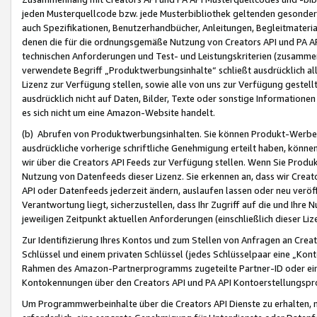
jeden Musterquellcode bzw. jede Musterbibliothek geltenden gesonder
auch Spezifikationen, Benutzerhandbücher, Anleitungen, Begleitmaterial
denen die für die ordnungsgemäße Nutzung von Creators API und PA A
technischen Anforderungen und Test- und Leistungskriterien (zusammen
verwendete Begriff „Produktwerbungsinhalte“ schließt ausdrücklich al
Lizenz zur Verfügung stellen, sowie alle von uns zur Verfügung gestel
ausdrücklich nicht auf Daten, Bilder, Texte oder sonstige Informatione
es sich nicht um eine Amazon-Website handelt.
(b) Abrufen von Produktwerbungsinhalten. Sie können Produkt-Werbein
ausdrückliche vorherige schriftliche Genehmigung erteilt haben, könn
wir über die Creators API Feeds zur Verfügung stellen. Wenn Sie Produk
Nutzung von Datenfeeds dieser Lizenz. Sie erkennen an, dass wir Creat
API oder Datenfeeds jederzeit ändern, auslaufen lassen oder neu veröffe
Verantwortung liegt, sicherzustellen, dass Ihr Zugriff auf die und Ihr
jeweiligen Zeitpunkt aktuellen Anforderungen (einschließlich dieser Liz
Zur Identifizierung Ihres Kontos und zum Stellen von Anfragen an Crea
Schlüssel und einem privaten Schlüssel (jedes Schlüsselpaar eine „Kon
Rahmen des Amazon-Partnerprogramms zugeteilte Partner-ID oder ein
Kontokennungen über den Creators API und PA API Kontoerstellungspro
Um Programmwerbeinhalte über die Creators API Dienste zu erhalten, m