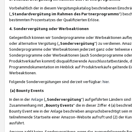
Vorbehaltlich der in diesem Vergütungskatalog beschriebenen Einschr
(„
Standardvergütung im Rahmen des Partnerprogramms
“) besc
bestimmten Prozentsatzes der Qualifizierten Erlöse.
4. Sondervergütung oder Werbeaktionen
Gelegentlich können wir Sonderprogramme oder Werbeaktionen auflegen,
oder alternative Vergütung („
Sondervergütung
”) zu verdienen. Amazo
Sonderprogramme oder Werbeaktionen jederzeit ganz oder teilweise einz
Sonderprogramme oder Werbeaktionen (auch Sonderprogramme oder We
Produktverkäufen kommt) disqualifizierende Ausschlusstatbestände, di
Programmdokumentation im Hinblick auf Produktverkäufe geltende E
Werbeaktionen.
Folgende Sondervergütungen sind derzeit verfügbar:
hier
.
(a) Bounty Events
In den in der
Anlage
(„
Sondervergütung
“) aufgeführten Ländern sind
Zusammenhang mit „
Bounty Events
“ die in dieser Ziffer 4 (a) besch
Bounty Event wie in der Anlage beschrieben anspruchsberechtigt sein mu
teilnehmende Startseite einer Amazon-Website aufruft und (2) der Kun
ausführt.
Amazon zahlt keine Sondervergütung, wenn das zugrundeliegende Boun