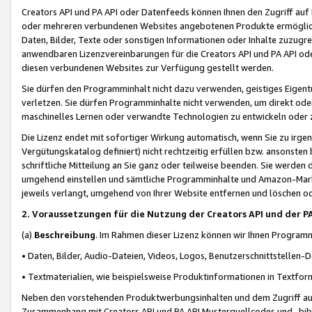
Creators API und PA API oder Datenfeeds können Ihnen den Zugriff auf D
oder mehreren verbundenen Websites angebotenen Produkte ermögliche
Daten, Bilder, Texte oder sonstigen Informationen oder Inhalte zuzugre
anwendbaren Lizenzvereinbarungen für die Creators API und PA API od
diesen verbundenen Websites zur Verfügung gestellt werden.
Sie dürfen den Programminhalt nicht dazu verwenden, geistiges Eigent
verletzen. Sie dürfen Programminhalte nicht verwenden, um direkt ode
maschinelles Lernen oder verwandte Technologien zu entwickeln oder zu
Die Lizenz endet mit sofortiger Wirkung automatisch, wenn Sie zu irg
Vergütungskatalog definiert) nicht rechtzeitig erfüllen bzw. ansonsten
schriftliche Mitteilung an Sie ganz oder teilweise beenden. Sie werden
umgehend einstellen und sämtliche Programminhalte und Amazon-Marke
jeweils verlangt, umgehend von Ihrer Website entfernen und löschen od
2. Voraussetzungen für die Nutzung der Creators API und der P
(a)
Beschreibung
. Im Rahmen dieser Lizenz können wir Ihnen Programmi
• Daten, Bilder, Audio-Dateien, Videos, Logos, Benutzerschnittstellen-
• Textmaterialien, wie beispielsweise Produktinformationen in Textfor
Neben den vorstehenden Produktwerbungsinhalten und dem Zugriff auf 
Zusammenhang mit Creators API und PA API Musterquellcodes und -bibli