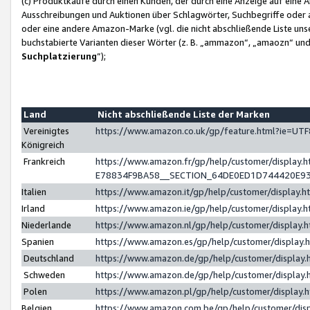
(c) Produktkäufe durch einen Kunden, der durch eine Anzeige auf eine 
Ausschreibungen und Auktionen über Schlagwörter, Suchbegriffe oder 
oder eine andere Amazon-Marke (vgl. die nicht abschließende Liste un
buchstabierte Varianten dieser Wörter (z. B. „ammazon“, „amaozn“ und „
Suchplatzierung
”);
Land
Nicht abschließende Liste der Marken
Vereinigtes
https://www.amazon.co.uk/gp/feature.html?ie=U
Königreich
Frankreich
https://www.amazon.fr/gp/help/customer/displa
E78834F9BA58__SECTION_64DE0ED1D744420E9
Italien
https://www.amazon.it/gp/help/customer/display
Irland
https://www.amazon.ie/gp/help/customer/displa
Niederlande
https://www.amazon.nl/gp/help/customer/display
Spanien
https://www.amazon.es/gp/help/customer/display
Deutschland
https://www.amazon.de/gp/help/customer/displa
Schweden
https://www.amazon.de/gp/help/customer/displa
Polen
https://www.amazon.pl/gp/help/customer/display
Belgien
https://www.amazon.com.be/gp/help/customer/d