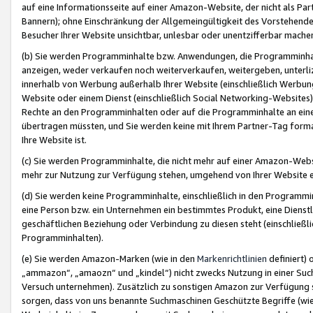
auf eine Informationsseite auf einer Amazon-Website, der nicht als Part
Bannern); ohne Einschränkung der Allgemeingültigkeit des Vorstehende
Besucher Ihrer Website unsichtbar, unlesbar oder unentzifferbar mache
(b) Sie werden Programminhalte bzw. Anwendungen, die Programminhalt
anzeigen, weder verkaufen noch weiterverkaufen, weitergeben, unterli
innerhalb von Werbung außerhalb Ihrer Website (einschließlich Werbun
Website oder einem Dienst (einschließlich Social Networking-Website
Rechte an den Programminhalten oder auf die Programminhalte an eine a
übertragen müssten, und Sie werden keine mit Ihrem Partner-Tag formati
Ihre Website ist.
(c) Sie werden Programminhalte, die nicht mehr auf einer Amazon-Websit
mehr zur Nutzung zur Verfügung stehen, umgehend von Ihrer Website e
(d) Sie werden keine Programminhalte, einschließlich in den Programmin
eine Person bzw. ein Unternehmen ein bestimmtes Produkt, eine Dienstle
geschäftlichen Beziehung oder Verbindung zu diesen steht (einschließli
Programminhalten).
(e) Sie werden Amazon-Marken (wie in den
Markenrichtlinien
definiert) 
„ammazon“, „amaozn“ und „kindel“) nicht zwecks Nutzung in einer Suc
Versuch unternehmen). Zusätzlich zu sonstigen Amazon zur Verfügung 
sorgen, dass von uns benannte Suchmaschinen Geschützte Begriffe (wie 