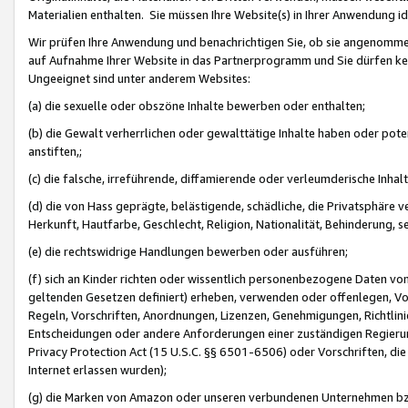
Materialien enthalten. Sie müssen Ihre Website(s) in Ihrer Anwendung ide
Wir prüfen Ihre Anwendung und benachrichtigen Sie, ob sie angenommen
auf Aufnahme Ihrer Website in das Partnerprogramm und Sie dürfen kei
Ungeeignet sind unter anderem Websites:
(a) die sexuelle oder obszöne Inhalte bewerben oder enthalten;
(b) die Gewalt verherrlichen oder gewalttätige Inhalte haben oder pot
anstiften,;
(c) die falsche, irreführende, diffamierende oder verleumderische Inha
(d) die von Hass geprägte, belästigende, schädliche, die Privatsphäre v
Herkunft, Hautfarbe, Geschlecht, Religion, Nationalität, Behinderung, 
(e) die rechtswidrige Handlungen bewerben oder ausführen;
(f) sich an Kinder richten oder wissentlich personenbezogene Daten vo
geltenden Gesetzen definiert) erheben, verwenden oder offenlegen, Vo
Regeln, Vorschriften, Anordnungen, Lizenzen, Genehmigungen, Richtlini
Entscheidungen oder andere Anforderungen einer zuständigen Regierung
Privacy Protection Act (15 U.S.C. §§ 6501-6506) oder Vorschriften, di
Internet erlassen wurden);
(g) die Marken von Amazon oder unseren verbundenen Unternehmen b