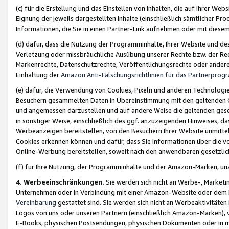
(c) für die Erstellung und das Einstellen von Inhalten, die auf Ihrer We
Eignung der jeweils dargestellten Inhalte (einschließlich sämtlicher 
Informationen, die Sie in einen Partner-Link aufnehmen oder mit diese
(d) dafür, dass die Nutzung der Programminhalte, Ihrer Website und des 
Verletzung oder missbräuchliche Ausübung unserer Rechte bzw. der Recht
Markenrechte, Datenschutzrechte, Veröffentlichungsrechte oder anderer
Einhaltung der
Amazon Anti-Fälschungsrichtlinien für das Partnerpro
(e) dafür, die Verwendung von Cookies, Pixeln und anderen Technologien
Besuchern gesammelten Daten in Übereinstimmung mit den geltenden Ge
und angemessen darzustellen und auf andere Weise die geltenden geset
in sonstiger Weise, einschließlich des ggf. anzuzeigenden Hinweises, d
Werbeanzeigen bereitstellen, von den Besuchern Ihrer Website unmitte
Cookies erkennen können und dafür, dass Sie Informationen über die v
Online-Werbung bereitstellen, soweit nach den anwendbaren gesetzlic
(f) für Ihre Nutzung, der Programminhalte und der Amazon-Marken, u
4. Werbeeinschränkungen.
Sie werden sich nicht an Werbe-, Market
Unternehmen oder in Verbindung mit einer Amazon-Website oder dem Pa
Vereinbarung
gestattet sind. Sie werden sich nicht an Werbeaktivitäten
Logos von uns oder unseren Partnern (einschließlich Amazon-Marken), 
E-Books, physischen Postsendungen, physischen Dokumenten oder in 