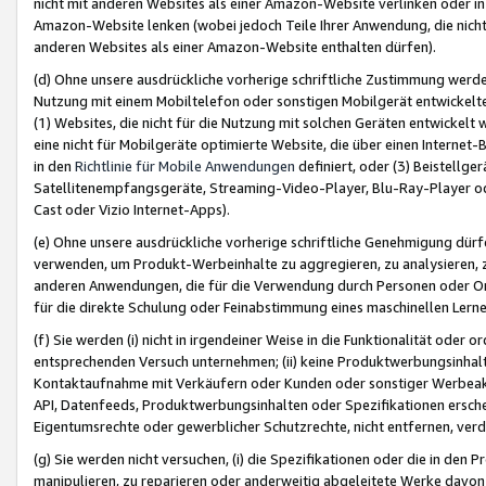
nicht mit anderen Websites als einer Amazon-Website verlinken oder i
Amazon-Website lenken (wobei jedoch Teile Ihrer Anwendung, die nich
anderen Websites als einer Amazon-Website enthalten dürfen).
(d) Ohne unsere ausdrückliche vorherige schriftliche Zustimmung werd
Nutzung mit einem Mobiltelefon oder sonstigen Mobilgerät entwickelt
(1) Websites, die nicht für die Nutzung mit solchen Geräten entwickelt
eine nicht für Mobilgeräte optimierte Website, die über einen Interne
in den
Richtlinie für Mobile Anwendungen
definiert, oder (3) Beistellge
Satellitenempfangsgeräte, Streaming-Video-Player, Blu-Ray-Player ode
Cast oder Vizio Internet-Apps).
(e) Ohne unsere ausdrückliche vorherige schriftliche Genehmigung dürfe
verwenden, um Produkt-Werbeinhalte zu aggregieren, zu analysieren, 
anderen Anwendungen, die für die Verwendung durch Personen oder Or
für die direkte Schulung oder Feinabstimmung eines maschinellen Lern
(f) Sie werden (i) nicht in irgendeiner Weise in die Funktionalität ode
entsprechenden Versuch unternehmen; (ii) keine Produktwerbungsinha
Kontaktaufnahme mit Verkäufern oder Kunden oder sonstiger Werbeaktiv
API, Datenfeeds, Produktwerbungsinhalten oder Spezifikationen erschei
Eigentumsrechte oder gewerblicher Schutzrechte, nicht entfernen, verd
(g) Sie werden nicht versuchen, (i) die Spezifikationen oder die in de
manipulieren, zu reparieren oder anderweitig abgeleitete Werke davon z