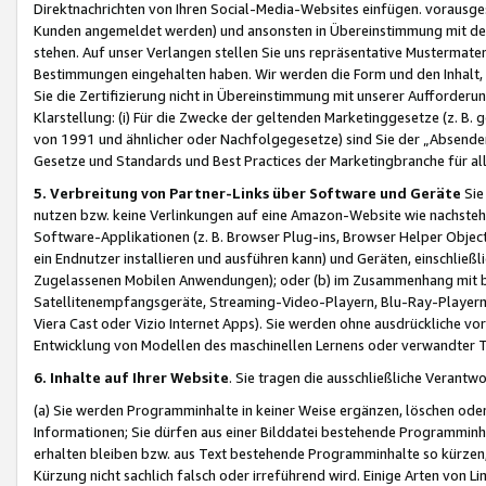
Direktnachrichten von Ihren Social-Media-Websites einfügen. vorausg
Kunden angemeldet werden) und ansonsten in Übereinstimmung mit der
stehen. Auf unser Verlangen stellen Sie uns repräsentative Mustermater
Bestimmungen eingehalten haben. Wir werden die Form und den Inhalt, di
Sie die Zertifizierung nicht in Übereinstimmung mit unserer Aufforderu
Klarstellung: (i) Für die Zwecke der geltenden Marketinggesetze (z. 
von 1991 und ähnlicher oder Nachfolgegesetze) sind Sie der „Absender“ j
Gesetze und Standards und Best Practices der Marketingbranche für 
5. Verbreitung von Partner-Links über Software und Geräte
Sie
nutzen bzw. keine Verlinkungen auf eine Amazon-Website wie nachsteh
Software-Applikationen (z. B. Browser Plug-ins, Browser Helper Objec
ein Endnutzer installieren und ausführen kann) und Geräten, einschlie
Zugelassenen Mobilen Anwendungen); oder (b) im Zusammenhang mit bzw.
Satellitenempfangsgeräte, Streaming-Video-Playern, Blu-Ray-Playern 
Viera Cast oder Vizio Internet Apps). Sie werden ohne ausdrückliche v
Entwicklung von Modellen des maschinellen Lernens oder verwandter 
6. Inhalte auf Ihrer Website
. Sie tragen die ausschließliche Verantwo
(a) Sie werden Programminhalte in keiner Weise ergänzen, löschen oder
Informationen; Sie dürfen aus einer Bilddatei bestehende Programminhal
erhalten bleiben bzw. aus Text bestehende Programminhalte so kürzen, 
Kürzung nicht sachlich falsch oder irreführend wird. Einige Arten von L