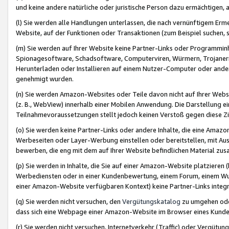
und keine andere natürliche oder juristische Person dazu ermächtigen, a
(l) Sie werden alle Handlungen unterlassen, die nach vernünftigem Erme
Website, auf der Funktionen oder Transaktionen (zum Beispiel suchen, s
(m) Sie werden auf Ihrer Website keine Partner-Links oder Programmin
Spionagesoftware, Schadsoftware, Computerviren, Würmern, Trojaner
Herunterladen oder Installieren auf einem Nutzer-Computer oder ande
genehmigt wurden.
(n) Sie werden Amazon-Websites oder Teile davon nicht auf Ihrer Websi
(z. B., WebView) innerhalb einer Mobilen Anwendung. Die Darstellung ein
Teilnahmevoraussetzungen stellt jedoch keinen Verstoß gegen diese Zif
(o) Sie werden keine Partner-Links oder andere Inhalte, die eine Am
Werbeseiten oder Layer-Werbung einstellen oder bereitstellen, mit Au
bewerben, die eng mit dem auf Ihrer Website befindlichen Material z
(p) Sie werden in Inhalte, die Sie auf einer Amazon-Website platzier
Werbediensten oder in einer Kundenbewertung, einem Forum, einem Wun
einer Amazon-Website verfügbaren Kontext) keine Partner-Links integr
(q) Sie werden nicht versuchen, den
Vergütungskatalog
zu umgehen oder
dass sich eine Webpage einer Amazon-Website im Browser eines Kunden 
(r) Sie werden nicht versuchen, Internetverkehr (Traffic) oder Vergü