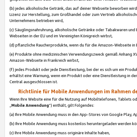
(b) jedes alkoholische Getränk, das auf deiner Webseite beworben wird
Lizenz zur Herstellung, zum Großhandel oder zum Vertrieb alkoholisch
Unternehmens betrieben wird,
(c) Säuglingsnahruhrung, alkoholische Getränke oder Tabakwaren und E
Webseiten in der EU und im Vereinigten Königreich wirbst,
(d) pflanzliche Raucherprodukte, wenn du für die Amazon-Webseite in B
(e) Produkte ohne medizinischen Verwendungszweck gemäß Anhang XVI 
Amazon-Webseite in Frankreich wirbst,
(f) jedes Produkt oder jede Dienstleistung, bei der es sich um ein Prod
erhältst eine Warnung, wenn ein Produkt oder eine Dienstleistung in de
Central ausgeschlossen ist.
Richtlinie für Mobile Anwendungen im Rahmen de
Wenn Ihre Website eine für die Nutzung auf Mobiltelefonen, Tablets 
„
Mobile Anwendung
“) enthält, gilt Folgendes:
(a) Ihre Mobile Anwendung muss in den App-Stores von Google Play, A
(b) Ihre Mobile Anwendung muss kostenlos heruntergeladen werden könn
(c) Ihre Mobile Anwendung muss originäre Inhalte haben,