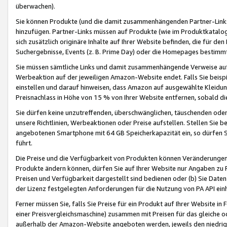
überwachen).
Sie können Produkte (und die damit zusammenhängenden Partner-Links)
hinzufügen. Partner-Links müssen auf Produkte (wie im Produktkatalog de
sich zusätzlich originäre Inhalte auf Ihrer Website befinden, die für 
Suchergebnisse, Events (z. B. Prime Day) oder die Homepages bestimmte
Sie müssen sämtliche Links und damit zusammenhängende Verweise auf z
Werbeaktion auf der jeweiligen Amazon-Website endet. Falls Sie beisp
einstellen und darauf hinweisen, dass Amazon auf ausgewählte Kleidun
Preisnachlass in Höhe von 15 % von Ihrer Website entfernen, sobald di
Sie dürfen keine unzutreffenden, überschwänglichen, täuschenden od
unsere Richtlinien, Werbeaktionen oder Preise aufstellen. Stellen Sie 
angebotenen Smartphone mit 64 GB Speicherkapazität ein, so dürfen S
führt.
Die Preise und die Verfügbarkeit von Produkten können Veränderungen 
Produkte ändern können, dürfen Sie auf Ihrer Website nur Angaben zu P
Preisen und Verfügbarkeit dargestellt sind bedienen oder (b) Sie Daten
der Lizenz festgelegten Anforderungen für die Nutzung von PA API einh
Ferner müssen Sie, falls Sie Preise für ein Produkt auf Ihrer Website in 
einer Preisvergleichsmaschine) zusammen mit Preisen für das gleiche o
außerhalb der Amazon-Website angeboten werden, jeweils den niedrigst