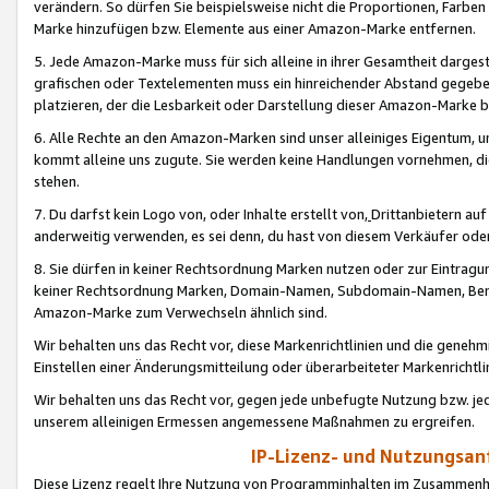
verändern. So dürfen Sie beispielsweise nicht die Proportionen, Farb
Marke hinzufügen bzw. Elemente aus einer Amazon-Marke entfernen.
5. Jede Amazon-Marke muss für sich alleine in ihrer Gesamtheit darge
grafischen oder Textelementen muss ein hinreichender Abstand gegebe
platzieren, der die Lesbarkeit oder Darstellung dieser Amazon-Marke b
6. Alle Rechte an den Amazon-Marken sind unser alleiniges Eigentum, 
kommt alleine uns zugute. Sie werden keine Handlungen vornehmen, 
stehen.
7. Du darfst kein Logo von, oder Inhalte erstellt von,
Drittanbietern au
anderweitig verwenden, es sei denn, du hast von diesem Verkäufer oder
8. Sie dürfen in keiner Rechtsordnung Marken nutzen oder zur Eintragu
keiner Rechtsordnung Marken, Domain-Namen, Subdomain-Namen, Benu
Amazon-Marke zum Verwechseln ähnlich sind.
Wir behalten uns das Recht vor, diese Markenrichtlinien und die gene
Einstellen einer Änderungsmitteilung oder überarbeiteter Markenricht
Wir behalten uns das Recht vor, gegen jede unbefugte Nutzung bzw. jede 
unserem alleinigen Ermessen angemessene Maßnahmen zu ergreifen.
IP-Lizenz- und Nutzungsan
Diese Lizenz regelt Ihre Nutzung von Programminhalten im Zusammen