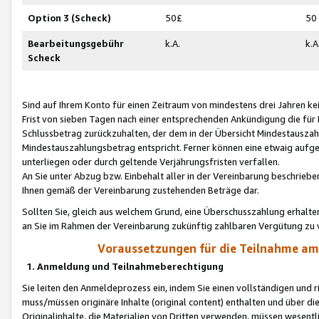
Option 3 (Scheck)
50£
50
Bearbeitungsgebühr
k.A.
k.A
Scheck
Sind auf Ihrem Konto für einen Zeitraum von mindestens drei Jahren kein
Frist von sieben Tagen nach einer entsprechenden Ankündigung die für
Schlussbetrag zurückzuhalten, der dem in der Übersicht Mindestausz
Mindestauszahlungsbetrag entspricht. Ferner können eine etwaig aufg
unterliegen oder durch geltende Verjährungsfristen verfallen.
An Sie unter Abzug bzw. Einbehalt aller in der Vereinbarung beschrieb
Ihnen gemäß der Vereinbarung zustehenden Beträge dar.
Sollten Sie, gleich aus welchem Grund, eine Überschusszahlung erhalte
an Sie im Rahmen der Vereinbarung zukünftig zahlbaren Vergütung zu 
Voraussetzungen für die Teilnahme a
1. Anmeldung und Teilnahmeberechtigung
Sie leiten den Anmeldeprozess ein, indem Sie einen vollständigen und 
muss/müssen originäre Inhalte (original content) enthalten und über d
Originalinhalte, die Materialien von Dritten verwenden, müssen wese