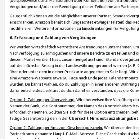
(beispielsweise durch Manipulation oder Kombination von Attributions-
Vergütungen und/oder der Beendigung deiner Teilnahme am Partnerp
Gelegentlich können wir die Möglichkeit unserer Partner, Standardv
einschränken. Amazon behält sich (ungeachtet etwaiger Fristen) das Re
modifizieren. Weitere Informationen zu Einschränkungen für Vergütung
6. Erfassung und Zahlung von Vergütungen
Wir werden wirtschaftlich vertretbare Anstrengungen unternehmen, um 
Nachverfolgung zu ermöglichen und unsere Berichte zu erstellen und di
diesem Monat verdient hast, zusammengefasst sind. Standardvergütung
auf den nächsten Betrag in der Landeswährung gerundet werden (z. B. C
über oder unter dem in deiner Preiskarte angegebenen Satz liegt. Wir
eine Amazon-Webseite etwa 60 Tage nach Ende jedes Kalendermonats, i
wurden. Du kannst wählen, ob du Zahlungen in einer anderen Währung
dafür entscheidest, erklärst du dich damit einverstanden, dass die K
Option 1: Zahlung per Überweisung.
Wir überweisen Ihre Vergütung dir
Namen der Bank, die Kontonummer, den Namen des Kontoinhabers bzw. a
erforderlich) nennen. Sollten Sie sich für diese Option entscheiden, be
fällige Gesamtbetrag den in der
Übersicht Mindestauszahlungsbet
Option 2: Zahlung per Amazon-Geschenkgutschein.
Wir übersenden Ihne
Partnerkonto genannte Haupt-E-Mail-Adresse. Diese Geschenkgutschei