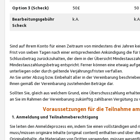
Option 3 (Scheck)
50£
50
Bearbeitungsgebühr
k.A.
k.A
Scheck
Sind auf Ihrem Konto für einen Zeitraum von mindestens drei Jahren kein
Frist von sieben Tagen nach einer entsprechenden Ankündigung die für
Schlussbetrag zurückzuhalten, der dem in der Übersicht Mindestausz
Mindestauszahlungsbetrag entspricht. Ferner können eine etwaig aufg
unterliegen oder durch geltende Verjährungsfristen verfallen.
An Sie unter Abzug bzw. Einbehalt aller in der Vereinbarung beschrieb
Ihnen gemäß der Vereinbarung zustehenden Beträge dar.
Sollten Sie, gleich aus welchem Grund, eine Überschusszahlung erhalte
an Sie im Rahmen der Vereinbarung zukünftig zahlbaren Vergütung zu 
Voraussetzungen für die Teilnahme a
1. Anmeldung und Teilnahmeberechtigung
Sie leiten den Anmeldeprozess ein, indem Sie einen vollständigen und 
muss/müssen originäre Inhalte (original content) enthalten und über d
Originalinhalte, die Materialien von Dritten verwenden, müssen wese