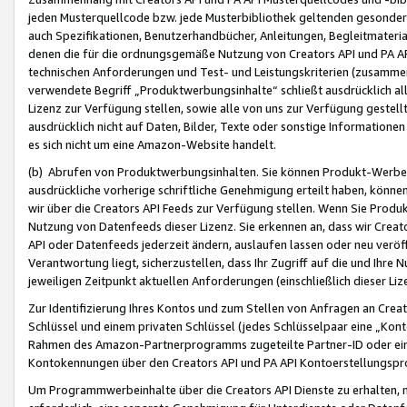
jeden Musterquellcode bzw. jede Musterbibliothek geltenden gesonder
auch Spezifikationen, Benutzerhandbücher, Anleitungen, Begleitmaterial
denen die für die ordnungsgemäße Nutzung von Creators API und PA A
technischen Anforderungen und Test- und Leistungskriterien (zusammen
verwendete Begriff „Produktwerbungsinhalte“ schließt ausdrücklich al
Lizenz zur Verfügung stellen, sowie alle von uns zur Verfügung gestel
ausdrücklich nicht auf Daten, Bilder, Texte oder sonstige Informatione
es sich nicht um eine Amazon-Website handelt.
(b) Abrufen von Produktwerbungsinhalten. Sie können Produkt-Werbein
ausdrückliche vorherige schriftliche Genehmigung erteilt haben, könn
wir über die Creators API Feeds zur Verfügung stellen. Wenn Sie Produk
Nutzung von Datenfeeds dieser Lizenz. Sie erkennen an, dass wir Creat
API oder Datenfeeds jederzeit ändern, auslaufen lassen oder neu veröffe
Verantwortung liegt, sicherzustellen, dass Ihr Zugriff auf die und Ihr
jeweiligen Zeitpunkt aktuellen Anforderungen (einschließlich dieser Liz
Zur Identifizierung Ihres Kontos und zum Stellen von Anfragen an Crea
Schlüssel und einem privaten Schlüssel (jedes Schlüsselpaar eine „Kon
Rahmen des Amazon-Partnerprogramms zugeteilte Partner-ID oder ein
Kontokennungen über den Creators API und PA API Kontoerstellungspro
Um Programmwerbeinhalte über die Creators API Dienste zu erhalten, m