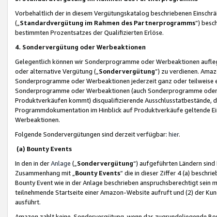
Vorbehaltlich der in diesem Vergütungskatalog beschriebenen Einschr
(„
Standardvergütung im Rahmen des Partnerprogramms
“) besc
bestimmten Prozentsatzes der Qualifizierten Erlöse.
4. Sondervergütung oder Werbeaktionen
Gelegentlich können wir Sonderprogramme oder Werbeaktionen auflegen,
oder alternative Vergütung („
Sondervergütung
”) zu verdienen. Amazo
Sonderprogramme oder Werbeaktionen jederzeit ganz oder teilweise einz
Sonderprogramme oder Werbeaktionen (auch Sonderprogramme oder We
Produktverkäufen kommt) disqualifizierende Ausschlusstatbestände, di
Programmdokumentation im Hinblick auf Produktverkäufe geltende E
Werbeaktionen.
Folgende Sondervergütungen sind derzeit verfügbar:
hier
.
(a) Bounty Events
In den in der
Anlage
(„
Sondervergütung
“) aufgeführten Ländern sind
Zusammenhang mit „
Bounty Events
“ die in dieser Ziffer 4 (a) besch
Bounty Event wie in der Anlage beschrieben anspruchsberechtigt sein mu
teilnehmende Startseite einer Amazon-Website aufruft und (2) der Kun
ausführt.
Amazon zahlt keine Sondervergütung, wenn das zugrundeliegende Boun