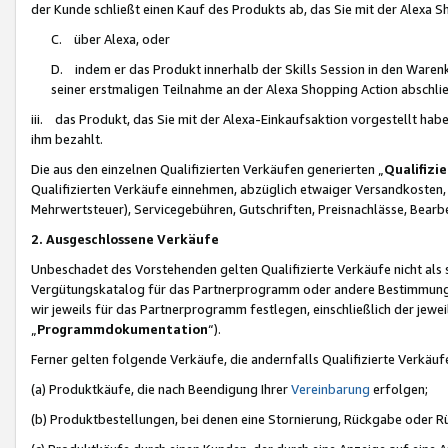
der Kunde schließt einen Kauf des Produkts ab, das Sie mit der Alexa 
C. über Alexa, oder
D. indem er das Produkt innerhalb der Skills Session in den Waren
seiner erstmaligen Teilnahme an der Alexa Shopping Action abschlie
iii. das Produkt, das Sie mit der Alexa-Einkaufsaktion vorgestellt ha
ihm bezahlt.
Die aus den einzelnen Qualifizierten Verkäufen generierten „
Qualifizi
Qualifizierten Verkäufe einnehmen, abzüglich etwaiger Versandkosten
Mehrwertsteuer), Servicegebühren, Gutschriften, Preisnachlässe, Bear
2. Ausgeschlossene Verkäufe
Unbeschadet des Vorstehenden gelten Qualifizierte Verkäufe nicht als
Vergütungskatalog für das Partnerprogramm oder andere Bestimmungen,
wir jeweils für das Partnerprogramm festlegen, einschließlich der jewe
„
Programmdokumentation
“).
Ferner gelten folgende Verkäufe, die andernfalls Qualifizierte Verkä
(a) Produktkäufe, die nach Beendigung Ihrer
Vereinbarung
erfolgen;
(b) Produktbestellungen, bei denen eine Stornierung, Rückgabe oder R