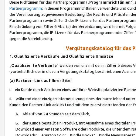
Diese Richtlinien für das Partnerprogramm („
Programmrichtlinien
“)
Partnerprogramm
; in diesen Programmrichtlinien verwendete und durch
der Vereinbarung zugewiesene Bedeutung. Die Rechte und Pflichten de
Partnerprogramm sowie Ziffer 3 der IP-Lizenz für das Partnerprogram
Einschränkung von Ziffer 6 Abs. (a) der Vereinbarung wird hiermit Fol
Partnerprogramm, die IP-Lizenz für das Partnerprogramm oder Ziffer 1
gegen die Vereinbarung.
Vergütungskatalog für das 
1. Qualifizierte Verkäufe und Qualifizierte Umsätze
„
Qualifizierte Verkäufe
“ werden von uns mit den in Ziffer 3 diese
(vorbehaltlich der in diesem Vergütungskatalog beschriebenen Ausnah
(a) Partner- Link auf Ihrer Site
:
i. ein Kunde durch Anklicken eines auf Ihrer Website platzierten Part
ii. während einer einzigen Internetsitzung eines der nachstehend unter (i)
Kunde den Partner-Link anklickt und mit dem zuerst eintretenden der f
A. Ablauf von 24 Stunden seit dem Klick,
B. der Kunde bestellt ein Produkt, mit Ausnahme eines digitalen P
Download einer Amazon Software oder Produkte, die unter dem N
Downloads“, „Amazon Coin“, „Kindle Books“, „Kindle Newspapers“, „