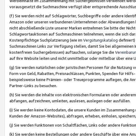
Werbeinhalte im Zusammenhang mit Suchergebnissen verwendet werden,
vorausgesetzt die Suchmaschine verfügt über entsprechende Ausschlu
(f) Sie werden nicht auf Schlagwörter, Suchbegriffe oder andere Ident
Amazon oder unseren verbundenen Unternehmen oder Abwandlungen bzw
nicht abschließende Liste unserer Marken entnehmen Sie bitte der Nich
Schlagwortauktionen auf Suchmaschinen teilnehmen, wenn die sich da
Kostenpflichtige Suchplatzierung (wie im
Vergütungskatalog
definiert
Suchmaschinen Links zur Verfügung stellen, damit Sie bei allgemeinen I
kostenfreien Suchergebnissen) auftauchen, solange Sie die
Vereinbaru
auf Ihre Website leiten und nicht unmittelbar oder mittelbar über eine
(g) Sie werden natürlichen oder juristischen Personen für die Nutzung 
Form von Geld, Rabatten, Preisnachlässen, Punkten, Spenden für Hilfs
beispielsweise keine Prämien- oder Treueprogramme auflegen, die Anrei
Partner-Links zu besuchen.
(h) Sie werden die Inhalte von elektronischen Formularen oder anderem M
abfangen, aufzeichnen, umleiten, auslesen, auslegen oder ausfüllen.
(i) Sie werden keine Kontodaten, die unsere Kunden im Zusammenhang 
Kunden der Amazon-Websites), abfragen, erheben, einholen, speichern,
(j) Sie werden Funktionen von Schaltflächen, Links oder andere Funkti
(k) Sie werden keine Bestellungen oder andere Geschäfte über eine Ama