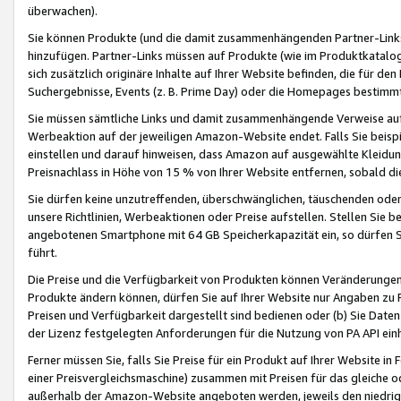
überwachen).
Sie können Produkte (und die damit zusammenhängenden Partner-Links)
hinzufügen. Partner-Links müssen auf Produkte (wie im Produktkatalog de
sich zusätzlich originäre Inhalte auf Ihrer Website befinden, die für 
Suchergebnisse, Events (z. B. Prime Day) oder die Homepages bestimmte
Sie müssen sämtliche Links und damit zusammenhängende Verweise auf z
Werbeaktion auf der jeweiligen Amazon-Website endet. Falls Sie beisp
einstellen und darauf hinweisen, dass Amazon auf ausgewählte Kleidun
Preisnachlass in Höhe von 15 % von Ihrer Website entfernen, sobald di
Sie dürfen keine unzutreffenden, überschwänglichen, täuschenden od
unsere Richtlinien, Werbeaktionen oder Preise aufstellen. Stellen Sie 
angebotenen Smartphone mit 64 GB Speicherkapazität ein, so dürfen S
führt.
Die Preise und die Verfügbarkeit von Produkten können Veränderungen 
Produkte ändern können, dürfen Sie auf Ihrer Website nur Angaben zu P
Preisen und Verfügbarkeit dargestellt sind bedienen oder (b) Sie Daten
der Lizenz festgelegten Anforderungen für die Nutzung von PA API einh
Ferner müssen Sie, falls Sie Preise für ein Produkt auf Ihrer Website in 
einer Preisvergleichsmaschine) zusammen mit Preisen für das gleiche o
außerhalb der Amazon-Website angeboten werden, jeweils den niedrigst