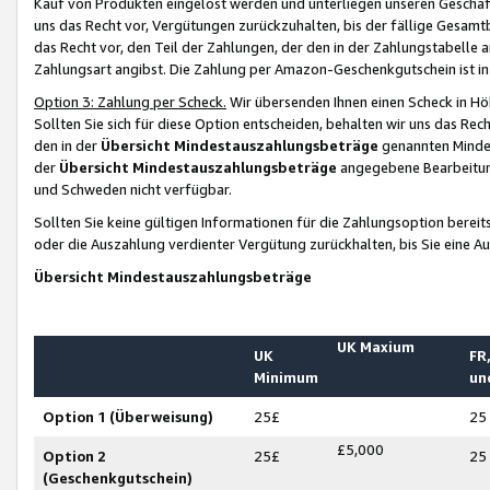
Kauf von Produkten eingelöst werden und unterliegen unseren Geschäf
uns das Recht vor, Vergütungen zurückzuhalten, bis der fällige Gesamt
das Recht vor, den Teil der Zahlungen, der den in der Zahlungstabelle 
Zahlungsart angibst. Die Zahlung per Amazon-Geschenkgutschein ist in
Option 3: Zahlung per Scheck.
Wir übersenden Ihnen einen Scheck in Höh
Sollten Sie sich für diese Option entscheiden, behalten wir uns das Rec
den in der
Übersicht Mindestauszahlungsbeträge
genannten Mindest
der
Übersicht Mindestauszahlungsbeträge
angegebene Bearbeitung
und Schweden nicht verfügbar.
Sollten Sie keine gültigen Informationen für die Zahlungsoption bereit
oder die Auszahlung verdienter Vergütung zurückhalten, bis Sie eine A
Übersicht Mindestauszahlungsbeträge
UK Maxium
UK
FR,
Minimum
un
Option 1 (Überweisung)
25£
25
£5,000
Option 2
25£
25
(Geschenkgutschein)