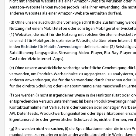
nicht mit anderen Websites als einer Amazon-Website verlinken oder i
Amazon-Website lenken (wobei jedoch Teile Ihrer Anwendung, die nich
anderen Websites als einer Amazon-Website enthalten dürfen).
(d) Ohne unsere ausdrückliche vorherige schriftliche Zustimmung werd
Nutzung mit einem Mobiltelefon oder sonstigen Mobilgerät entwickelt
(1) Websites, die nicht für die Nutzung mit solchen Geräten entwickelt
eine nicht für Mobilgeräte optimierte Website, die über einen Interne
in den
Richtlinie für Mobile Anwendungen
definiert, oder (3) Beistellge
Satellitenempfangsgeräte, Streaming-Video-Player, Blu-Ray-Player ode
Cast oder Vizio Internet-Apps).
(e) Ohne unsere ausdrückliche vorherige schriftliche Genehmigung dürfe
verwenden, um Produkt-Werbeinhalte zu aggregieren, zu analysieren, 
anderen Anwendungen, die für die Verwendung durch Personen oder Or
für die direkte Schulung oder Feinabstimmung eines maschinellen Lern
(f) Sie werden (i) nicht in irgendeiner Weise in die Funktionalität ode
entsprechenden Versuch unternehmen; (ii) keine Produktwerbungsinha
Kontaktaufnahme mit Verkäufern oder Kunden oder sonstiger Werbeaktiv
API, Datenfeeds, Produktwerbungsinhalten oder Spezifikationen erschei
Eigentumsrechte oder gewerblicher Schutzrechte, nicht entfernen, verd
(g) Sie werden nicht versuchen, (i) die Spezifikationen oder die in de
manipulieren, zu reparieren oder anderweitig abgeleitete Werke davon z