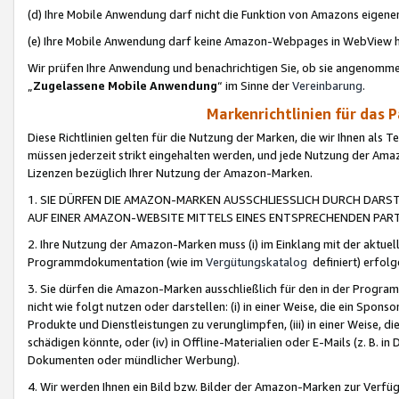
(d) Ihre Mobile Anwendung darf nicht die Funktion von Amazons eige
(e) Ihre Mobile Anwendung darf keine Amazon-Webpages in WebView 
Wir prüfen Ihre Anwendung und benachrichtigen Sie, ob sie angenomm
„
Zugelassene Mobile Anwendung
“ im Sinne der
Vereinbarung
.
Markenrichtlinien für das 
Diese Richtlinien gelten für die Nutzung der Marken, die wir Ihnen als 
müssen jederzeit strikt eingehalten werden, und jede Nutzung der Ama
Lizenzen bezüglich Ihrer Nutzung der Amazon-Marken.
1. SIE DÜRFEN DIE AMAZON-MARKEN AUSSCHLIESSLICH DURCH DARS
AUF EINER AMAZON-WEBSITE MITTELS EINES ENTSPRECHENDEN PART
2. Ihre Nutzung der Amazon-Marken muss (i) im Einklang mit der aktuells
Programmdokumentation (wie im
Vergütungskatalog
definiert) erfolg
3. Sie dürfen die Amazon-Marken ausschließlich für den in der Progr
nicht wie folgt nutzen oder darstellen: (i) in einer Weise, die ein Spo
Produkte und Dienstleistungen zu verunglimpfen, (iii) in einer Weise
schädigen könnte, oder (iv) in Offline-Materialien oder E-Mails (z. B.
Dokumenten oder mündlicher Werbung).
4. Wir werden Ihnen ein Bild bzw. Bilder der Amazon-Marken zur Verfüg