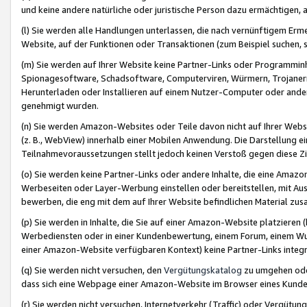
und keine andere natürliche oder juristische Person dazu ermächtigen, a
(l) Sie werden alle Handlungen unterlassen, die nach vernünftigem Erme
Website, auf der Funktionen oder Transaktionen (zum Beispiel suchen, s
(m) Sie werden auf Ihrer Website keine Partner-Links oder Programmin
Spionagesoftware, Schadsoftware, Computerviren, Würmern, Trojaner
Herunterladen oder Installieren auf einem Nutzer-Computer oder ande
genehmigt wurden.
(n) Sie werden Amazon-Websites oder Teile davon nicht auf Ihrer Websi
(z. B., WebView) innerhalb einer Mobilen Anwendung. Die Darstellung ein
Teilnahmevoraussetzungen stellt jedoch keinen Verstoß gegen diese Zif
(o) Sie werden keine Partner-Links oder andere Inhalte, die eine Am
Werbeseiten oder Layer-Werbung einstellen oder bereitstellen, mit Au
bewerben, die eng mit dem auf Ihrer Website befindlichen Material z
(p) Sie werden in Inhalte, die Sie auf einer Amazon-Website platzier
Werbediensten oder in einer Kundenbewertung, einem Forum, einem Wun
einer Amazon-Website verfügbaren Kontext) keine Partner-Links integr
(q) Sie werden nicht versuchen, den
Vergütungskatalog
zu umgehen oder
dass sich eine Webpage einer Amazon-Website im Browser eines Kunden 
(r) Sie werden nicht versuchen, Internetverkehr (Traffic) oder Vergü