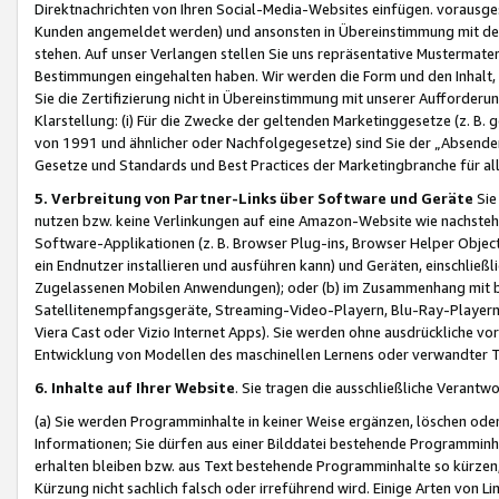
Direktnachrichten von Ihren Social-Media-Websites einfügen. vorausg
Kunden angemeldet werden) und ansonsten in Übereinstimmung mit der
stehen. Auf unser Verlangen stellen Sie uns repräsentative Mustermater
Bestimmungen eingehalten haben. Wir werden die Form und den Inhalt, di
Sie die Zertifizierung nicht in Übereinstimmung mit unserer Aufforderu
Klarstellung: (i) Für die Zwecke der geltenden Marketinggesetze (z. 
von 1991 und ähnlicher oder Nachfolgegesetze) sind Sie der „Absender“ j
Gesetze und Standards und Best Practices der Marketingbranche für 
5. Verbreitung von Partner-Links über Software und Geräte
Sie
nutzen bzw. keine Verlinkungen auf eine Amazon-Website wie nachsteh
Software-Applikationen (z. B. Browser Plug-ins, Browser Helper Objec
ein Endnutzer installieren und ausführen kann) und Geräten, einschlie
Zugelassenen Mobilen Anwendungen); oder (b) im Zusammenhang mit bzw.
Satellitenempfangsgeräte, Streaming-Video-Playern, Blu-Ray-Playern 
Viera Cast oder Vizio Internet Apps). Sie werden ohne ausdrückliche v
Entwicklung von Modellen des maschinellen Lernens oder verwandter 
6. Inhalte auf Ihrer Website
. Sie tragen die ausschließliche Verantwo
(a) Sie werden Programminhalte in keiner Weise ergänzen, löschen oder
Informationen; Sie dürfen aus einer Bilddatei bestehende Programminhal
erhalten bleiben bzw. aus Text bestehende Programminhalte so kürzen, 
Kürzung nicht sachlich falsch oder irreführend wird. Einige Arten von L