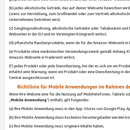
(b) jedes alkoholische Getränk, das auf deiner Webseite beworben wird
Lizenz zur Herstellung, zum Großhandel oder zum Vertrieb alkoholisch
Unternehmens betrieben wird,
(c) Säuglingsnahruhrung, alkoholische Getränke oder Tabakwaren und E
Webseiten in der EU und im Vereinigten Königreich wirbst,
(d) pflanzliche Raucherprodukte, wenn du für die Amazon-Webseite in B
(e) Produkte ohne medizinischen Verwendungszweck gemäß Anhang XVI 
Amazon-Webseite in Frankreich wirbst,
(f) jedes Produkt oder jede Dienstleistung, bei der es sich um ein Prod
erhältst eine Warnung, wenn ein Produkt oder eine Dienstleistung in de
Central ausgeschlossen ist.
Richtlinie für Mobile Anwendungen im Rahmen de
Wenn Ihre Website eine für die Nutzung auf Mobiltelefonen, Tablets 
„
Mobile Anwendung
“) enthält, gilt Folgendes:
(a) Ihre Mobile Anwendung muss in den App-Stores von Google Play, A
(b) Ihre Mobile Anwendung muss kostenlos heruntergeladen werden könn
(c) Ihre Mobile Anwendung muss originäre Inhalte haben,