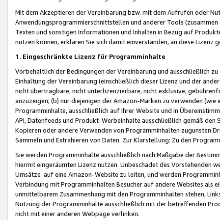
Mit dem Akzeptieren der Vereinbarung bzw. mit dem Aufrufen oder Nutz
Anwendungsprogrammierschnittstellen und anderer Tools (zusammen die
Texten und sonstigen Informationen und Inhalten in Bezug auf Produkte
nutzen können, erklären Sie sich damit einverstanden, an diese Lizenz 
1. Eingeschränkte Lizenz für Programminhalte
Vorbehaltlich der Bedingungen der Vereinbarung und ausschließlich z
Einhaltung der Vereinbarung (einschließlich dieser Lizenz und der ande
nicht übertragbare, nicht unterlizenzierbare, nicht exklusive, gebühren
anzuzeigen; (b) nur diejenigen der Amazon-Marken zu verwenden (wie in 
Programminhalte, ausschließlich auf Ihrer Website und in Übereinstimmu
API, Datenfeeds und Produkt-Werbeinhalte ausschließlich gemäß den Spe
Kopieren oder andere Verwenden von Programminhalten zugunsten Dri
Sammeln und Extrahieren von Daten. Zur Klarstellung: Zu den Program
Sie werden Programminhalte ausschließlich nach Maßgabe der Besti
hiermit eingeräumten Lizenz nutzen. Unbeschadet des Vorstehenden we
Umsätze auf eine Amazon-Website zu leiten, und werden Programminhal
Verbindung mit Programminhalten Besucher auf andere Websites als ein
unmittelbarem Zusammenhang mit den Programminhalten stehen, Links z
Nutzung der Programminhalte ausschließlich mit der betreffenden Pr
nicht mit einer anderen Webpage verlinken.