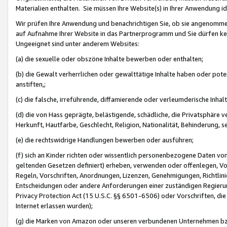
Materialien enthalten. Sie müssen Ihre Website(s) in Ihrer Anwendung ide
Wir prüfen Ihre Anwendung und benachrichtigen Sie, ob sie angenommen
auf Aufnahme Ihrer Website in das Partnerprogramm und Sie dürfen kei
Ungeeignet sind unter anderem Websites:
(a) die sexuelle oder obszöne Inhalte bewerben oder enthalten;
(b) die Gewalt verherrlichen oder gewalttätige Inhalte haben oder pot
anstiften,;
(c) die falsche, irreführende, diffamierende oder verleumderische Inha
(d) die von Hass geprägte, belästigende, schädliche, die Privatsphäre v
Herkunft, Hautfarbe, Geschlecht, Religion, Nationalität, Behinderung, 
(e) die rechtswidrige Handlungen bewerben oder ausführen;
(f) sich an Kinder richten oder wissentlich personenbezogene Daten vo
geltenden Gesetzen definiert) erheben, verwenden oder offenlegen, Vo
Regeln, Vorschriften, Anordnungen, Lizenzen, Genehmigungen, Richtlini
Entscheidungen oder andere Anforderungen einer zuständigen Regierung
Privacy Protection Act (15 U.S.C. §§ 6501-6506) oder Vorschriften, di
Internet erlassen wurden);
(g) die Marken von Amazon oder unseren verbundenen Unternehmen b