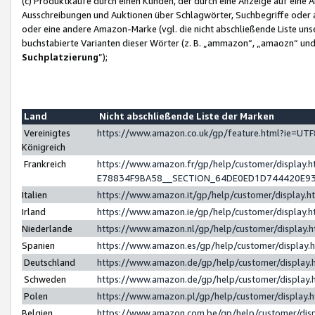
(c) Produktkäufe durch einen Kunden, der durch eine Anzeige auf eine 
Ausschreibungen und Auktionen über Schlagwörter, Suchbegriffe oder 
oder eine andere Amazon-Marke (vgl. die nicht abschließende Liste un
buchstabierte Varianten dieser Wörter (z. B. „ammazon“, „amaozn“ und „
Suchplatzierung
”);
Land
Nicht abschließende Liste der Marken
Vereinigtes
https://www.amazon.co.uk/gp/feature.html?ie=U
Königreich
Frankreich
https://www.amazon.fr/gp/help/customer/displa
E78834F9BA58__SECTION_64DE0ED1D744420E9
Italien
https://www.amazon.it/gp/help/customer/display
Irland
https://www.amazon.ie/gp/help/customer/displa
Niederlande
https://www.amazon.nl/gp/help/customer/display
Spanien
https://www.amazon.es/gp/help/customer/display
Deutschland
https://www.amazon.de/gp/help/customer/displa
Schweden
https://www.amazon.de/gp/help/customer/displa
Polen
https://www.amazon.pl/gp/help/customer/display
Belgien
https://www.amazon.com.be/gp/help/customer/d