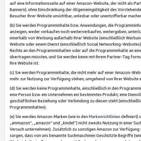
auf eine Informationsseite auf einer Amazon-Website, der nicht als Part
Bannern); ohne Einschränkung der Allgemeingültigkeit des Vorstehende
Besucher Ihrer Website unsichtbar, unlesbar oder unentzifferbar mache
(b) Sie werden Programminhalte bzw. Anwendungen, die Programminhalt
anzeigen, weder verkaufen noch weiterverkaufen, weitergeben, unterli
innerhalb von Werbung außerhalb Ihrer Website (einschließlich Werbun
Website oder einem Dienst (einschließlich Social Networking-Website
Rechte an den Programminhalten oder auf die Programminhalte an eine a
übertragen müssten, und Sie werden keine mit Ihrem Partner-Tag formati
Ihre Website ist.
(c) Sie werden Programminhalte, die nicht mehr auf einer Amazon-Websit
mehr zur Nutzung zur Verfügung stehen, umgehend von Ihrer Website e
(d) Sie werden keine Programminhalte, einschließlich in den Programmin
eine Person bzw. ein Unternehmen ein bestimmtes Produkt, eine Dienstle
geschäftlichen Beziehung oder Verbindung zu diesen steht (einschließli
Programminhalten).
(e) Sie werden Amazon-Marken (wie in den
Markenrichtlinien
definiert) 
„ammazon“, „amaozn“ und „kindel“) nicht zwecks Nutzung in einer Suc
Versuch unternehmen). Zusätzlich zu sonstigen Amazon zur Verfügung 
sorgen, dass von uns benannte Suchmaschinen Geschützte Begriffe (wie 