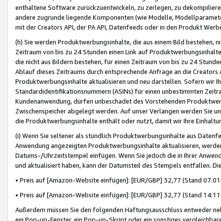
enthaltene Software zurückzuentwickeln, zu zerlegen, zu dekompilier
andere zugrunde liegende Komponenten (wie Modelle, Modellparameter
mit der Creators API, der PA API, Datenfeeds oder in den Produkt Werb
(h) Sie werden Produktwerbungsinhalte, die aus einem Bild bestehen, ni
Zeitraum von bis zu 24 Stunden einen Link auf Produktwerbungsinhalte
die nicht aus Bildern bestehen, für einen Zeitraum von bis zu 24 Stund
Ablauf dieses Zeitraums durch entsprechende Anfrage an die Creators 
Produktwerbungsinhalte aktualisieren und neu darstellen. Sofern wir Ih
Standardidentifikationsnummern (ASINs) für einen unbestimmten Zeitra
Kundenanwendung, dürfen unbeschadet des Vorstehenden Produktwerbu
Zwischenspeicher abgelegt werden. Auf unser Verlangen werden Sie un
die Produktwerbungsinhalte enthält oder nutzt, damit wir Ihre Einhalt
(i) Wenn Sie seltener als stündlich Produktwerbungsinhalte aus Datenfe
Anwendung angezeigten Produktwerbungsinhalte aktualisieren, werden 
Datums-/Uhrzeitstempel einfügen. Wenn Sie jedoch die in Ihrer Anwe
und aktualisiert haben, kann der Datumsteil des Stempels entfallen. Dies
• Preis auf [Amazon-Website einfügen]: [EUR/GBP] 32,77 (Stand 07.01.
• Preis auf [Amazon-Website einfügen]: [EUR/GBP] 32,77 (Stand 14:11 
Außerdem müssen Sie den folgenden Haftungsausschluss entweder neb
ein Pop-up-Fenster, ein Pop-up-Skript oder ein sonstiges vergleichba