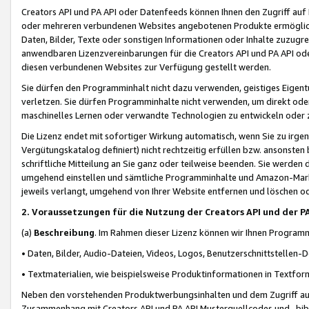
Creators API und PA API oder Datenfeeds können Ihnen den Zugriff auf D
oder mehreren verbundenen Websites angebotenen Produkte ermögliche
Daten, Bilder, Texte oder sonstigen Informationen oder Inhalte zuzugre
anwendbaren Lizenzvereinbarungen für die Creators API und PA API od
diesen verbundenen Websites zur Verfügung gestellt werden.
Sie dürfen den Programminhalt nicht dazu verwenden, geistiges Eigent
verletzen. Sie dürfen Programminhalte nicht verwenden, um direkt ode
maschinelles Lernen oder verwandte Technologien zu entwickeln oder zu
Die Lizenz endet mit sofortiger Wirkung automatisch, wenn Sie zu irg
Vergütungskatalog definiert) nicht rechtzeitig erfüllen bzw. ansonsten
schriftliche Mitteilung an Sie ganz oder teilweise beenden. Sie werden
umgehend einstellen und sämtliche Programminhalte und Amazon-Marke
jeweils verlangt, umgehend von Ihrer Website entfernen und löschen od
2. Voraussetzungen für die Nutzung der Creators API und der P
(a)
Beschreibung
. Im Rahmen dieser Lizenz können wir Ihnen Programmi
• Daten, Bilder, Audio-Dateien, Videos, Logos, Benutzerschnittstellen-
• Textmaterialien, wie beispielsweise Produktinformationen in Textfor
Neben den vorstehenden Produktwerbungsinhalten und dem Zugriff auf 
Zusammenhang mit Creators API und PA API Musterquellcodes und -bibli