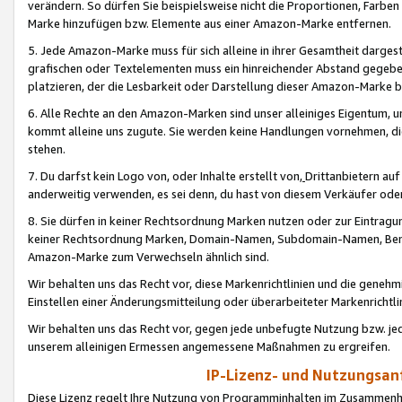
verändern. So dürfen Sie beispielsweise nicht die Proportionen, Farb
Marke hinzufügen bzw. Elemente aus einer Amazon-Marke entfernen.
5. Jede Amazon-Marke muss für sich alleine in ihrer Gesamtheit darge
grafischen oder Textelementen muss ein hinreichender Abstand gegebe
platzieren, der die Lesbarkeit oder Darstellung dieser Amazon-Marke b
6. Alle Rechte an den Amazon-Marken sind unser alleiniges Eigentum, 
kommt alleine uns zugute. Sie werden keine Handlungen vornehmen, 
stehen.
7. Du darfst kein Logo von, oder Inhalte erstellt von,
Drittanbietern au
anderweitig verwenden, es sei denn, du hast von diesem Verkäufer oder
8. Sie dürfen in keiner Rechtsordnung Marken nutzen oder zur Eintragu
keiner Rechtsordnung Marken, Domain-Namen, Subdomain-Namen, Benu
Amazon-Marke zum Verwechseln ähnlich sind.
Wir behalten uns das Recht vor, diese Markenrichtlinien und die gene
Einstellen einer Änderungsmitteilung oder überarbeiteter Markenricht
Wir behalten uns das Recht vor, gegen jede unbefugte Nutzung bzw. jede 
unserem alleinigen Ermessen angemessene Maßnahmen zu ergreifen.
IP-Lizenz- und Nutzungsan
Diese Lizenz regelt Ihre Nutzung von Programminhalten im Zusammen