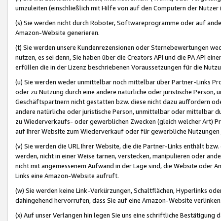
umzuleiten (einschließlich mit Hilfe von auf den Computern der Nutzer i
(s) Sie werden nicht durch Roboter, Softwareprogramme oder auf andere
Amazon-Website generieren.
(t) Sie werden unsere Kundenrezensionen oder Sternebewertungen wed
nutzen, es sei denn, Sie haben über die Creators API und die PA API e
erfüllen die in der Lizenz beschriebenen Voraussetzungen für die Nutzu
(u) Sie werden weder unmittelbar noch mittelbar über Partner-Links P
oder zu Nutzung durch eine andere natürliche oder juristische Person,
Geschäftspartnern nicht gestatten bzw. diese nicht dazu auffordern od
andere natürliche oder juristische Person, unmittelbar oder mittelbar
zu Wiederverkaufs- oder gewerblichen Zwecken (gleich welcher Art) 
auf Ihrer Website zum Wiederverkauf oder für gewerbliche Nutzungen 
(v) Sie werden die URL Ihrer Website, die die Partner-Links enthält b
werden, nicht in einer Weise tarnen, verstecken, manipulieren oder and
nicht mit angemessenem Aufwand in der Lage sind, die Website oder A
Links eine Amazon-Website aufruft.
(w) Sie werden keine Link-Verkürzungen, Schaltflächen, Hyperlinks ode
dahingehend hervorrufen, dass Sie auf eine Amazon-Website verlinken
(x) Auf unser Verlangen hin legen Sie uns eine schriftliche Bestätigung