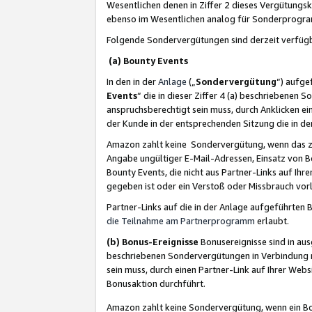
Wesentlichen denen in Ziffer 2 dieses Vergütung
ebenso im Wesentlichen analog für Sonderprogr
Folgende Sondervergütungen sind derzeit verfüg
(a) Bounty Events
In den in der
Anlage
(„
Sondervergütung
“) aufge
Events
“ die in dieser Ziffer 4 (a) beschriebenen 
anspruchsberechtigt sein muss, durch Anklicken ei
der Kunde in der entsprechenden Sitzung die in d
Amazon zahlt keine Sondervergütung, wenn das z
Angabe ungültiger E-Mail-Adressen, Einsatz von B
Bounty Events, die nicht aus Partner-Links auf Ihre
gegeben ist oder ein Verstoß oder Missbrauch vorl
Partner-Links auf die in der Anlage aufgeführte
die Teilnahme am Partnerprogramm
erlaubt.
(b) Bonus-Ereignisse
Bonusereignisse sind in au
beschriebenen Sondervergütungen in Verbindung m
sein muss, durch einen Partner-Link auf Ihrer We
Bonusaktion durchführt.
Amazon zahlt keine Sondervergütung, wenn ein Bon