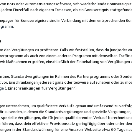
 von Bots oder Automatisierungssoftware, sich wiederholende Bonusereignisse
n jedem Einzelfall nach eigenem Ermessen, ob ein Bonusereignis stattgefund
epages für Bonusereignisse sind in Verbindung mit dem entsprechenden Bonu
rogramm
.
n
den Vergütungen zu profitieren. Falls wir feststellen, dass du (und/oder ein
erprogramm als auch von einem anderen Programm mit demselben Traffic ei
n wir Maßnahmen ergreifen, einschließlich der Einbehaltung von Vergütunge
r Partner, Standardvergütungen im Rahmen des Partnerprogramms oder Sonde
ht vor, Einschränkungen jederzeit ganz oder teilweise aufzuheben oder zu mod
ge
(„
Einschränkungen für Vergütungen
“).
ngen unternehmen, um qualifizierte Verkäufe genau und umfassend zu verfol
dir zu senden, in denen die Standardvergütungen und spezielle Vergütungen, 
pezielle Vergütungen, die für jeden qualifizierenden Verkauf berechnet un
 führen, dass dein effektiver Provisionssatz geringfügig über oder unter dem
ungen in der Standardwährung für eine Amazon-Webseite etwa 60 Tage nach