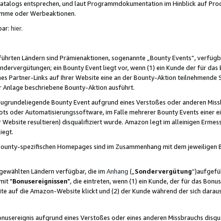
skatalogs entsprechen, und laut Programmdokumentation im Hinblick auf Pr
amme oder Werbeaktionen.
bar:
hier
.
führten Ländern sind Prämienaktionen, sogenannte „Bounty Events“, verfügb
Sondervergütungen; ein Bounty Event liegt vor, wenn (1) ein Kunde der für da
nes Partner-Links auf Ihrer Website eine an der Bounty-Aktion teilnehmende 
er Anlage beschriebene Bounty-Aktion ausführt.
ugrundeliegende Bounty Event aufgrund eines Verstoßes oder anderen Miss
ots oder Automatisierungssoftware, im Falle mehrerer Bounty Events einer e
r Website resultieren) disqualifiziert wurde. Amazon legt im alleinigen Ermess
iegt.
n Bounty-spezifischen Homepages sind im Zusammenhang mit dem jeweiligen
sgewählten Ländern verfügbar, die im
Anhang
(„
Sondervergütung
“)aufgefüh
it "
Bonusereignissen
", die eintreten, wenn (1) ein Kunde, der für das Bon
bsite auf die Amazon-Website klickt und (2) der Kunde während der sich dar
usereignis aufgrund eines Verstoßes oder eines anderen Missbrauchs disqua