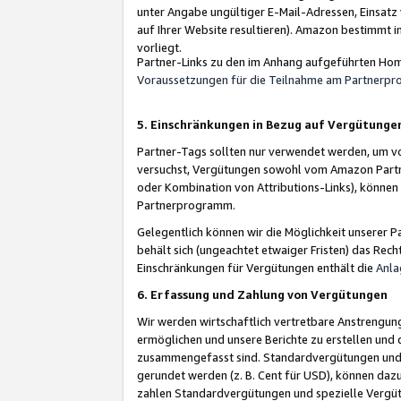
unter Angabe ungültiger E-Mail-Adressen, Einsatz
auf Ihrer Website resultieren). Amazon bestimmt i
vorliegt.
Partner-Links zu den im Anhang aufgeführten Hom
Voraussetzungen für die Teilnahme am Partnerp
5. Einschränkungen in Bezug auf Vergütunge
Partner-Tags sollten nur verwendet werden, um von 
versuchst, Vergütungen sowohl vom Amazon Partn
oder Kombination von Attributions-Links), könne
Partnerprogramm.
Gelegentlich können wir die Möglichkeit unsere
behält sich (ungeachtet etwaiger Fristen) das Rec
Einschränkungen für Vergütungen enthält die
Anla
6. Erfassung und Zahlung von Vergütungen
Wir werden wirtschaftlich vertretbare Anstrengu
ermöglichen und unsere Berichte zu erstellen und 
zusammengefasst sind. Standardvergütungen und s
gerundet werden (z. B. Cent für USD), können dazu
zahlen Standardvergütungen und spezielle Vergüt