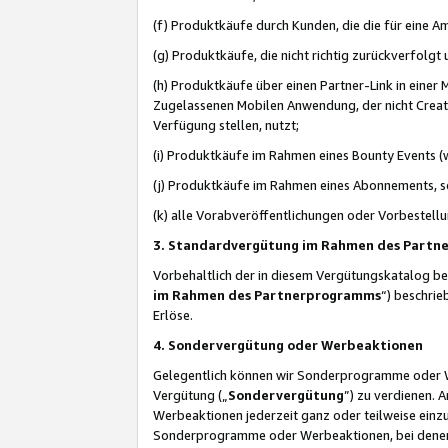
(f) Produktkäufe durch Kunden, die die für eine
(g) Produktkäufe, die nicht richtig zurückverfolg
(h) Produktkäufe über einen Partner-Link in einer
Zugelassenen Mobilen Anwendung, der nicht Creator
Verfügung stellen, nutzt;
(i) Produktkäufe im Rahmen eines Bounty Events (w
(j) Produktkäufe im Rahmen eines Abonnements, so
(k) alle Vorabveröffentlichungen oder Vorbestellu
3. Standardvergütung im Rahmen des Part
Vorbehaltlich der in diesem Vergütungskatalog b
im Rahmen des Partnerprogramms
“) beschri
Erlöse.
4. Sondervergütung oder Werbeaktionen
Gelegentlich können wir Sonderprogramme oder Wer
Vergütung („
Sondervergütung
”) zu verdienen. 
Werbeaktionen jederzeit ganz oder teilweise einz
Sonderprogramme oder Werbeaktionen, bei denen e