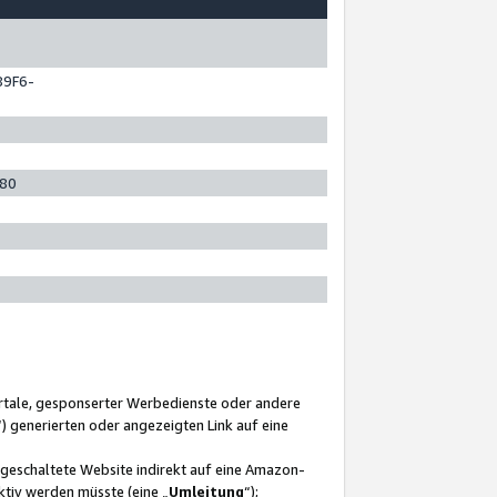
89F6-
280
ortale, gesponserter Werbedienste oder andere
“) generierten oder angezeigten Link auf eine
ngeschaltete Website indirekt auf eine Amazon-
ktiv werden müsste (eine „
Umleitung
“);