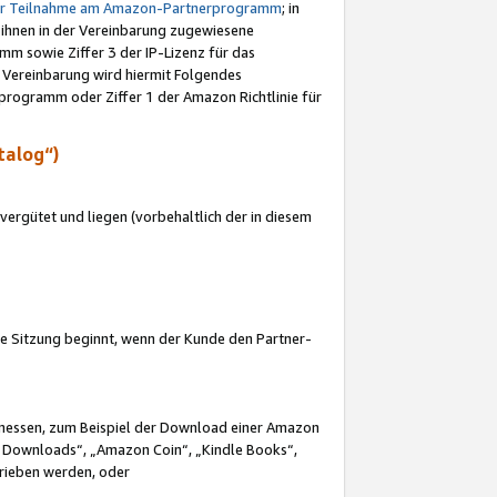
ur Teilnahme am Amazon-Partnerprogramm
; in
 ihnen in der Vereinbarung zugewiesene
m sowie Ziffer 3 der IP-Lizenz für das
 Vereinbarung wird hiermit Folgendes
programm oder Ziffer 1 der Amazon Richtlinie für
talog“)
ergütet und liegen (vorbehaltlich der in diesem
i die Sitzung beginnt, wenn der Kunde den Partner-
Ermessen, zum Beispiel der Download einer Amazon
 Downloads“, „Amazon Coin“, „Kindle Books“,
trieben werden, oder