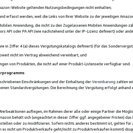
 Amazon-Website geltenden Nutzungsbedingungen nicht einhalten;
t und erfasst werden, weil die Links von Ihrer Website zu der jeweiligen Am
 Mobilen Anwendung, die nicht zu den Zugelassenen Mobilen Anwendungen zählt
s API oder PA API (wie nachstehend unter der IP-Lizenz definiert) oder ander
ie in Ziffer 4 (a) dieses Vergütungskatalogs definiert) (für das Sonderverg
weit nicht im Vertrag abweichend vereinbart, und
ngen von Produkten, die nicht auf einer Produkt-Listenseite verfügbar sind.
nerprogramms
eschriebenen Einschränkungen und der Einhaltung der
Vereinbarung
zahlen wir
ebenen Standardvergütungen. Die Berechnung der Vergütung erfolgt anhand e
beaktionen auflegen, im Rahmen derer alle oder einige Partner die Möglichk
Amazon behält sich (ungeachtet in dieser Ziffer ggf. angegebener Fristen) d
ustellen oder zu modifizieren. Sofern nichts anderes bestimmt ist, gelten 
s nicht um Produktverkäufe geht/nicht zu Produktverkäufen kommt) disqua