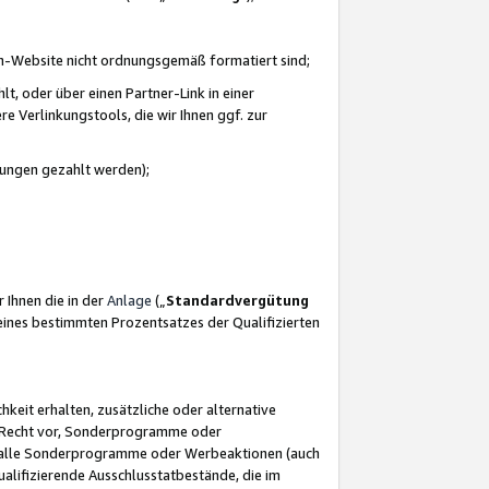
azon-Website nicht ordnungsgemäß formatiert sind;
, oder über einen Partner-Link in einer
e Verlinkungstools, die wir Ihnen ggf. zur
ütungen gezahlt werden);
 Ihnen die in der
Anlage
(„
Standardvergütung
ines bestimmten Prozentsatzes der Qualifizierten
eit erhalten, zusätzliche oder alternative
as Recht vor, Sonderprogramme oder
für alle Sonderprogramme oder Werbeaktionen (auch
lifizierende Ausschlusstatbestände, die im