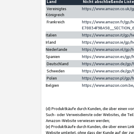
Land
Nicht abschließende List
Vereinigtes
https://www.amazon.co.uk/
Königreich
Frankreich
https://www.amazon.fr/gp/
E78834F9BA58__SECTION_
Italien
https://www.amazon.it/gp/h
Irland
https://www.amazon.ie/gp/
Niederlande
https://www.amazon.nl/gp/
Spanien
https://www.amazon.es/gp/
Deutschland
https://www.amazon.de/gp/
Schweden
https://www.amazon.de/gp/
Polen
https://www.amazon.pl/gp/
Belgien
https://www.amazon.com.be
(d) Produktkäufe durch Kunden, die über einen vo
Such- oder Verweisdienste oder Websites, die Teil
Amazon-Website verwiesen werden;
(e) Produktkäufe durch Kunden, die über einen Li
Website umleitet, ohne dass der Kunde auf der zw