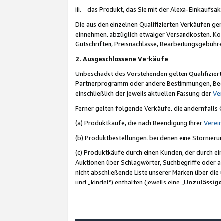
iii. das Produkt, das Sie mit der Alexa-Einkaufsa
Die aus den einzelnen Qualifizierten Verkäufen gen
einnehmen, abzüglich etwaiger Versandkosten, Ko
Gutschriften, Preisnachlässe, Bearbeitungsgebühr
2. Ausgeschlossene Verkäufe
Unbeschadet des Vorstehenden gelten Qualifiziert
Partnerprogramm oder andere Bestimmungen, Beding
einschließlich der jeweils aktuellen Fassung der
Ve
Ferner gelten folgende Verkäufe, die andernfalls
(a) Produktkäufe, die nach Beendigung Ihrer
Verei
(b) Produktbestellungen, bei denen eine Stornier
(c) Produktkäufe durch einen Kunden, der durch e
Auktionen über Schlagwörter, Suchbegriffe oder a
nicht abschließende Liste unserer Marken über di
und „kindel“) enthalten (jeweils eine „
Unzulässig