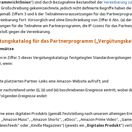
rammrichtlinien
“) sind durch Bezugnahme Bestandteil der
Vereinbarung z
Großschreibung gekennzeichnete, jedoch nicht definierte Begriffe haben die
 gemäß Ziffern 3 und 6 der Teilnahmevoraussetzungen für das Partnerprogram
nbarung fort. Vorsorglich und ohne Einschränkung von Ziffer 6 Abs. (a) der
ungen für die Teilnahme am Partnerprogramm, die IP-Lizenz für das Partner
rstoß gegen die Vereinbarung.
ungskatalog für das Partnerprogramm („Vergütungska
 Umsätze
n in Ziffer 3 dieses Vergütungskatalogs festgelegten Standardvergütungen v
r, wenn:
ite platzierten Partner-Links eine Amazon-Website aufruft; und
r nachstehend unter (i), (ii) und (iii) beschriebenen Ereignisse eintritt, wobe
 folgenden Ereignisse endet:
hme eines digitalen Produkts (gemäß Feststellung nach unserem alleinigen 
 „Amazon Music“, „Amazon Shorts“, „eDocs“, „Amazon Prime Video“, „Game
Newsfeeds“ oder „Kindle Magazines“) (jeweils ein „
Digitales Produkt
“) ver