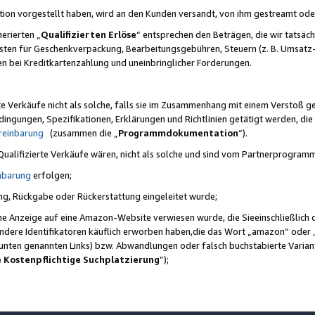
ktion vorgestellt haben, wird an den Kunden versandt, von ihm gestreamt od
erierten „
Qualifizierten Erlöse
“ entsprechen den Beträgen, die wir tatsäch
sten für Geschenkverpackung, Bearbeitungsgebühren, Steuern (z. B. Umsatz-
en bei Kreditkartenzahlung und uneinbringlicher Forderungen.
e Verkäufe nicht als solche, falls sie im Zusammenhang mit einem Verstoß 
ungen, Spezifikationen, Erklärungen und Richtlinien getätigt werden, die 
reinbarung
(zusammen die „
Programmdokumentation
“).
 Qualifizierte Verkäufe wären, nicht als solche und sind vom Partnerprogra
nbarung
erfolgen;
ung, Rückgabe oder Rückerstattung eingeleitet wurde;
ine Anzeige auf eine Amazon-Website verwiesen wurde, die Sieeinschließlich
ndere Identifikatoren käuflich erworben haben,die das Wort „amazon“ oder 
e unten genannten Links) bzw. Abwandlungen oder falsch buchstabierte Varia
e Kostenpflichtige Suchplatzierung
”);