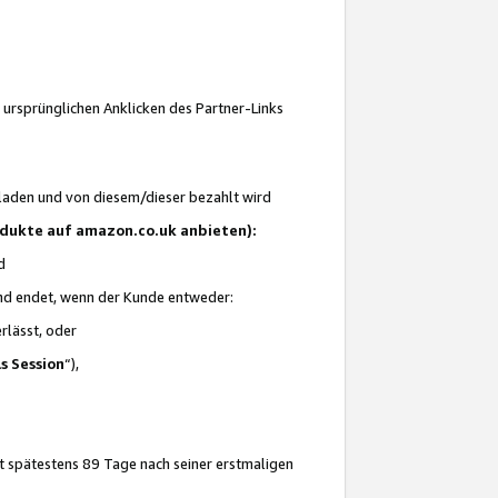
 ursprünglichen Anklicken des Partner-Links
laden und von diesem/dieser bezahlt wird
rodukte auf amazon.co.uk anbieten):
d
 und endet, wenn der Kunde entweder:
erlässt, oder
ls Session
“),
t spätestens 89 Tage nach seiner erstmaligen