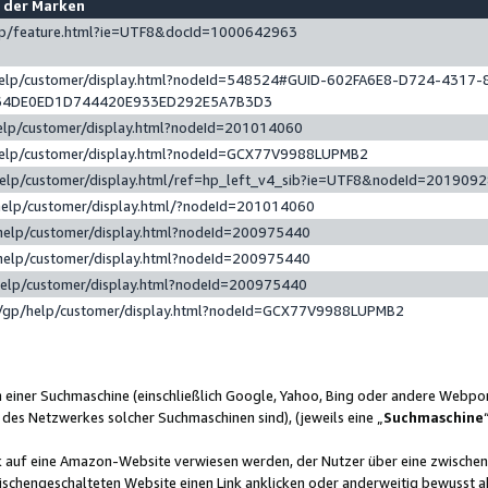
e der Marken
gp/feature.html?ie=UTF8&docId=1000642963
help/customer/display.html?nodeId=548524#GUID-602FA6E8-D724-4317-
64DE0ED1D744420E933ED292E5A7B3D3
elp/customer/display.html?nodeId=201014060
help/customer/display.html?nodeId=GCX77V9988LUPMB2
help/customer/display.html/ref=hp_left_v4_sib?ie=UTF8&nodeId=201909
help/customer/display.html/?nodeId=201014060
help/customer/display.html?nodeId=200975440
help/customer/display.html?nodeId=200975440
help/customer/display.html?nodeId=200975440
/gp/help/customer/display.html?nodeId=GCX77V9988LUPMB2
n einer Suchmaschine (einschließlich Google, Yahoo, Bing oder andere Webp
 des Netzwerkes solcher Suchmaschinen sind), (jeweils eine „
Suchmaschine
nk auf eine Amazon-Website verwiesen werden, der Nutzer über eine zwische
ischengeschalteten Website einen Link anklicken oder anderweitig bewusst a