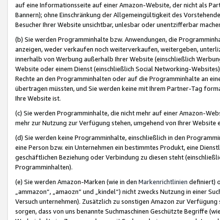
auf eine Informationsseite auf einer Amazon-Website, der nicht als Part
Bannern); ohne Einschränkung der Allgemeingültigkeit des Vorstehende
Besucher Ihrer Website unsichtbar, unlesbar oder unentzifferbar mache
(b) Sie werden Programminhalte bzw. Anwendungen, die Programminhalt
anzeigen, weder verkaufen noch weiterverkaufen, weitergeben, unterli
innerhalb von Werbung außerhalb Ihrer Website (einschließlich Werbun
Website oder einem Dienst (einschließlich Social Networking-Website
Rechte an den Programminhalten oder auf die Programminhalte an eine a
übertragen müssten, und Sie werden keine mit Ihrem Partner-Tag formati
Ihre Website ist.
(c) Sie werden Programminhalte, die nicht mehr auf einer Amazon-Websit
mehr zur Nutzung zur Verfügung stehen, umgehend von Ihrer Website e
(d) Sie werden keine Programminhalte, einschließlich in den Programmin
eine Person bzw. ein Unternehmen ein bestimmtes Produkt, eine Dienstle
geschäftlichen Beziehung oder Verbindung zu diesen steht (einschließli
Programminhalten).
(e) Sie werden Amazon-Marken (wie in den
Markenrichtlinien
definiert) 
„ammazon“, „amaozn“ und „kindel“) nicht zwecks Nutzung in einer Suc
Versuch unternehmen). Zusätzlich zu sonstigen Amazon zur Verfügung 
sorgen, dass von uns benannte Suchmaschinen Geschützte Begriffe (wie 