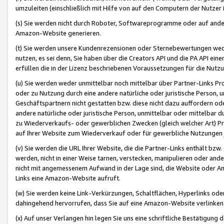
umzuleiten (einschließlich mit Hilfe von auf den Computern der Nutzer i
(s) Sie werden nicht durch Roboter, Softwareprogramme oder auf andere
Amazon-Website generieren.
(t) Sie werden unsere Kundenrezensionen oder Sternebewertungen wed
nutzen, es sei denn, Sie haben über die Creators API und die PA API e
erfüllen die in der Lizenz beschriebenen Voraussetzungen für die Nutzu
(u) Sie werden weder unmittelbar noch mittelbar über Partner-Links P
oder zu Nutzung durch eine andere natürliche oder juristische Person,
Geschäftspartnern nicht gestatten bzw. diese nicht dazu auffordern od
andere natürliche oder juristische Person, unmittelbar oder mittelbar
zu Wiederverkaufs- oder gewerblichen Zwecken (gleich welcher Art) 
auf Ihrer Website zum Wiederverkauf oder für gewerbliche Nutzungen 
(v) Sie werden die URL Ihrer Website, die die Partner-Links enthält b
werden, nicht in einer Weise tarnen, verstecken, manipulieren oder and
nicht mit angemessenem Aufwand in der Lage sind, die Website oder A
Links eine Amazon-Website aufruft.
(w) Sie werden keine Link-Verkürzungen, Schaltflächen, Hyperlinks ode
dahingehend hervorrufen, dass Sie auf eine Amazon-Website verlinken
(x) Auf unser Verlangen hin legen Sie uns eine schriftliche Bestätigung