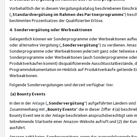
Vorbehaltlich der in diesem Vergütungskatalog beschriebenen Einschr
(„
Standardvergütung im Rahmen des Partnerprogramms
“) besc
bestimmten Prozentsatzes der Qualifizierten Erlöse.
4. Sondervergütung oder Werbeaktionen
Gelegentlich können wir Sonderprogramme oder Werbeaktionen auflegen,
oder alternative Vergütung („
Sondervergütung
”) zu verdienen. Amazo
Sonderprogramme oder Werbeaktionen jederzeit ganz oder teilweise einz
Sonderprogramme oder Werbeaktionen (auch Sonderprogramme oder We
Produktverkäufen kommt) disqualifizierende Ausschlusstatbestände, di
Programmdokumentation im Hinblick auf Produktverkäufe geltende E
Werbeaktionen.
Folgende Sondervergütungen sind derzeit verfügbar:
hier
.
(a) Bounty Events
In den in der
Anlage
(„
Sondervergütung
“) aufgeführten Ländern sind
Zusammenhang mit „
Bounty Events
“ die in dieser Ziffer 4 (a) besch
Bounty Event wie in der Anlage beschrieben anspruchsberechtigt sein mu
teilnehmende Startseite einer Amazon-Website aufruft und (2) der Kun
ausführt.
Amazon zahlt keine Sondervergütung, wenn das zugrundeliegende Boun