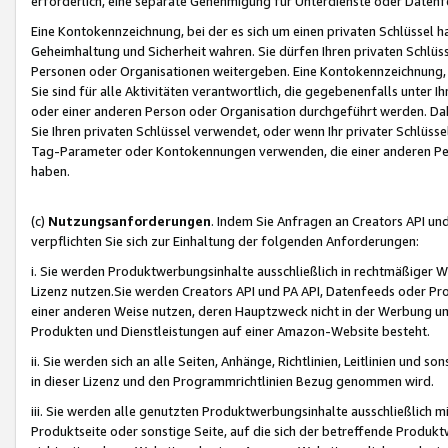
erforderlich, eine separate Genehmigung für Unterdienste oder Datenf
Eine Kontokennzeichnung, bei der es sich um einen privaten Schlüssel h
Geheimhaltung und Sicherheit wahren. Sie dürfen Ihren privaten Schlüss
Personen oder Organisationen weitergeben. Eine Kontokennzeichnung, die 
Sie sind für alle Aktivitäten verantwortlich, die gegebenenfalls unter
oder einer anderen Person oder Organisation durchgeführt werden. Dahe
Sie Ihren privaten Schlüssel verwendet, oder wenn Ihr privater Schlüss
Tag-Parameter oder Kontokennungen verwenden, die einer anderen Pers
haben.
(c)
Nutzungsanforderungen
. Indem Sie Anfragen an Creators API un
verpflichten Sie sich zur Einhaltung der folgenden Anforderungen:
i. Sie werden Produktwerbungsinhalte ausschließlich in rechtmäßiger W
Lizenz nutzen.Sie werden Creators API und PA API, Datenfeeds oder P
einer anderen Weise nutzen, deren Hauptzweck nicht in der Werbung u
Produkten und Dienstleistungen auf einer Amazon-Website besteht.
ii. Sie werden sich an alle Seiten, Anhänge, Richtlinien, Leitlinien und s
in dieser Lizenz und den Programmrichtlinien Bezug genommen wird.
iii. Sie werden alle genutzten Produktwerbungsinhalte ausschließlich m
Produktseite oder sonstige Seite, auf die sich der betreffende Produ