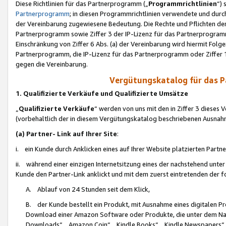
Diese Richtlinien für das Partnerprogramm („
Programmrichtlinien
“)
Partnerprogramm
; in diesen Programmrichtlinien verwendete und durch
der Vereinbarung zugewiesene Bedeutung. Die Rechte und Pflichten de
Partnerprogramm sowie Ziffer 3 der IP-Lizenz für das Partnerprogram
Einschränkung von Ziffer 6 Abs. (a) der Vereinbarung wird hiermit Fol
Partnerprogramm, die IP-Lizenz für das Partnerprogramm oder Ziffer 1
gegen die Vereinbarung.
Vergütungskatalog für das 
1. Qualifizierte Verkäufe und Qualifizierte Umsätze
„
Qualifizierte Verkäufe
“ werden von uns mit den in Ziffer 3 diese
(vorbehaltlich der in diesem Vergütungskatalog beschriebenen Ausnah
(a) Partner- Link auf Ihrer Site
:
i. ein Kunde durch Anklicken eines auf Ihrer Website platzierten Part
ii. während einer einzigen Internetsitzung eines der nachstehend unter (i)
Kunde den Partner-Link anklickt und mit dem zuerst eintretenden der f
A. Ablauf von 24 Stunden seit dem Klick,
B. der Kunde bestellt ein Produkt, mit Ausnahme eines digitalen P
Download einer Amazon Software oder Produkte, die unter dem N
Downloads“, „Amazon Coin“, „Kindle Books“, „Kindle Newspapers“, „