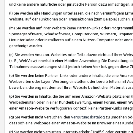
und keine andere natürliche oder juristische Person dazu ermächtigen, a
(l) Sie werden alle Handlungen unterlassen, die nach vernünftigem Erme
Website, auf der Funktionen oder Transaktionen (zum Beispiel suchen, s
(m) Sie werden auf Ihrer Website keine Partner-Links oder Programmin
Spionagesoftware, Schadsoftware, Computerviren, Würmern, Trojaner
Herunterladen oder Installieren auf einem Nutzer-Computer oder ande
genehmigt wurden.
(n) Sie werden Amazon-Websites oder Teile davon nicht auf Ihrer Websi
(z. B., WebView) innerhalb einer Mobilen Anwendung. Die Darstellung ein
Teilnahmevoraussetzungen stellt jedoch keinen Verstoß gegen diese Zif
(o) Sie werden keine Partner-Links oder andere Inhalte, die eine Am
Werbeseiten oder Layer-Werbung einstellen oder bereitstellen, mit Au
bewerben, die eng mit dem auf Ihrer Website befindlichen Material z
(p) Sie werden in Inhalte, die Sie auf einer Amazon-Website platzier
Werbediensten oder in einer Kundenbewertung, einem Forum, einem Wun
einer Amazon-Website verfügbaren Kontext) keine Partner-Links integr
(q) Sie werden nicht versuchen, den
Vergütungskatalog
zu umgehen oder
dass sich eine Webpage einer Amazon-Website im Browser eines Kunden 
(r) Sie werden nicht versuchen, Internetverkehr (Traffic) oder Vergü