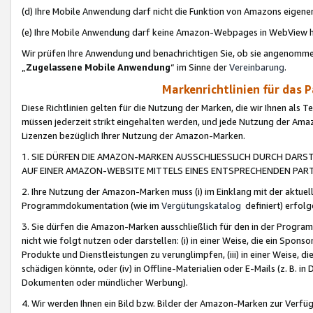
(d) Ihre Mobile Anwendung darf nicht die Funktion von Amazons eige
(e) Ihre Mobile Anwendung darf keine Amazon-Webpages in WebView 
Wir prüfen Ihre Anwendung und benachrichtigen Sie, ob sie angenomm
„
Zugelassene Mobile Anwendung
“ im Sinne der
Vereinbarung
.
Markenrichtlinien für das 
Diese Richtlinien gelten für die Nutzung der Marken, die wir Ihnen als 
müssen jederzeit strikt eingehalten werden, und jede Nutzung der Ama
Lizenzen bezüglich Ihrer Nutzung der Amazon-Marken.
1. SIE DÜRFEN DIE AMAZON-MARKEN AUSSCHLIESSLICH DURCH DARS
AUF EINER AMAZON-WEBSITE MITTELS EINES ENTSPRECHENDEN PART
2. Ihre Nutzung der Amazon-Marken muss (i) im Einklang mit der aktuells
Programmdokumentation (wie im
Vergütungskatalog
definiert) erfolg
3. Sie dürfen die Amazon-Marken ausschließlich für den in der Progr
nicht wie folgt nutzen oder darstellen: (i) in einer Weise, die ein Spo
Produkte und Dienstleistungen zu verunglimpfen, (iii) in einer Weise
schädigen könnte, oder (iv) in Offline-Materialien oder E-Mails (z. B.
Dokumenten oder mündlicher Werbung).
4. Wir werden Ihnen ein Bild bzw. Bilder der Amazon-Marken zur Verfüg