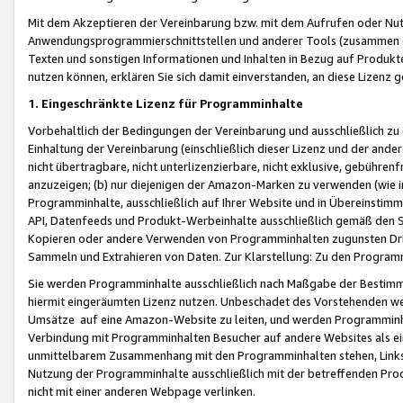
Mit dem Akzeptieren der Vereinbarung bzw. mit dem Aufrufen oder Nutz
Anwendungsprogrammierschnittstellen und anderer Tools (zusammen die
Texten und sonstigen Informationen und Inhalten in Bezug auf Produkte
nutzen können, erklären Sie sich damit einverstanden, an diese Lizenz 
1. Eingeschränkte Lizenz für Programminhalte
Vorbehaltlich der Bedingungen der Vereinbarung und ausschließlich z
Einhaltung der Vereinbarung (einschließlich dieser Lizenz und der ande
nicht übertragbare, nicht unterlizenzierbare, nicht exklusive, gebühren
anzuzeigen; (b) nur diejenigen der Amazon-Marken zu verwenden (wie in 
Programminhalte, ausschließlich auf Ihrer Website und in Übereinstimmu
API, Datenfeeds und Produkt-Werbeinhalte ausschließlich gemäß den Spe
Kopieren oder andere Verwenden von Programminhalten zugunsten Dri
Sammeln und Extrahieren von Daten. Zur Klarstellung: Zu den Program
Sie werden Programminhalte ausschließlich nach Maßgabe der Besti
hiermit eingeräumten Lizenz nutzen. Unbeschadet des Vorstehenden we
Umsätze auf eine Amazon-Website zu leiten, und werden Programminhal
Verbindung mit Programminhalten Besucher auf andere Websites als ein
unmittelbarem Zusammenhang mit den Programminhalten stehen, Links z
Nutzung der Programminhalte ausschließlich mit der betreffenden Pr
nicht mit einer anderen Webpage verlinken.