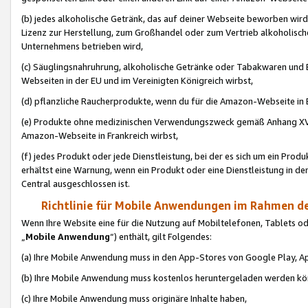
(b) jedes alkoholische Getränk, das auf deiner Webseite beworben wird
Lizenz zur Herstellung, zum Großhandel oder zum Vertrieb alkoholisch
Unternehmens betrieben wird,
(c) Säuglingsnahruhrung, alkoholische Getränke oder Tabakwaren und E
Webseiten in der EU und im Vereinigten Königreich wirbst,
(d) pflanzliche Raucherprodukte, wenn du für die Amazon-Webseite in B
(e) Produkte ohne medizinischen Verwendungszweck gemäß Anhang XVI 
Amazon-Webseite in Frankreich wirbst,
(f) jedes Produkt oder jede Dienstleistung, bei der es sich um ein Prod
erhältst eine Warnung, wenn ein Produkt oder eine Dienstleistung in de
Central ausgeschlossen ist.
Richtlinie für Mobile Anwendungen im Rahmen de
Wenn Ihre Website eine für die Nutzung auf Mobiltelefonen, Tablets 
„
Mobile Anwendung
“) enthält, gilt Folgendes:
(a) Ihre Mobile Anwendung muss in den App-Stores von Google Play, A
(b) Ihre Mobile Anwendung muss kostenlos heruntergeladen werden könn
(c) Ihre Mobile Anwendung muss originäre Inhalte haben,