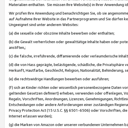
Materialien enthalten. Sie müssen Ihre Website(s) in Ihrer Anwendung ide
Wir prüfen Ihre Anwendung und benachrichtigen Sie, ob sie angenommen
auf Aufnahme Ihrer Website in das Partnerprogramm und Sie dürfen kei
Ungeeignet sind unter anderem Websites:
(a) die sexuelle oder obszöne Inhalte bewerben oder enthalten;
(b) die Gewalt verherrlichen oder gewalttätige Inhalte haben oder pot
anstiften,;
(c) die falsche, irreführende, diffamierende oder verleumderische Inha
(d) die von Hass geprägte, belästigende, schädliche, die Privatsphäre v
Herkunft, Hautfarbe, Geschlecht, Religion, Nationalität, Behinderung, 
(e) die rechtswidrige Handlungen bewerben oder ausführen;
(f) sich an Kinder richten oder wissentlich personenbezogene Daten vo
geltenden Gesetzen definiert) erheben, verwenden oder offenlegen, Vo
Regeln, Vorschriften, Anordnungen, Lizenzen, Genehmigungen, Richtlini
Entscheidungen oder andere Anforderungen einer zuständigen Regierung
Privacy Protection Act (15 U.S.C. §§ 6501-6506) oder Vorschriften, di
Internet erlassen wurden);
(g) die Marken von Amazon oder unseren verbundenen Unternehmen b