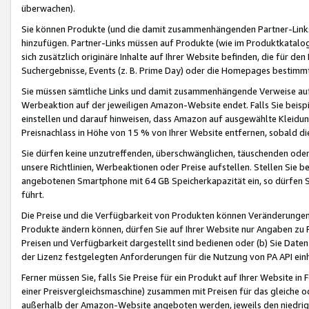
überwachen).
Sie können Produkte (und die damit zusammenhängenden Partner-Links)
hinzufügen. Partner-Links müssen auf Produkte (wie im Produktkatalog de
sich zusätzlich originäre Inhalte auf Ihrer Website befinden, die für 
Suchergebnisse, Events (z. B. Prime Day) oder die Homepages bestimmte
Sie müssen sämtliche Links und damit zusammenhängende Verweise auf z
Werbeaktion auf der jeweiligen Amazon-Website endet. Falls Sie beisp
einstellen und darauf hinweisen, dass Amazon auf ausgewählte Kleidun
Preisnachlass in Höhe von 15 % von Ihrer Website entfernen, sobald di
Sie dürfen keine unzutreffenden, überschwänglichen, täuschenden od
unsere Richtlinien, Werbeaktionen oder Preise aufstellen. Stellen Sie 
angebotenen Smartphone mit 64 GB Speicherkapazität ein, so dürfen S
führt.
Die Preise und die Verfügbarkeit von Produkten können Veränderungen 
Produkte ändern können, dürfen Sie auf Ihrer Website nur Angaben zu P
Preisen und Verfügbarkeit dargestellt sind bedienen oder (b) Sie Daten
der Lizenz festgelegten Anforderungen für die Nutzung von PA API einh
Ferner müssen Sie, falls Sie Preise für ein Produkt auf Ihrer Website in 
einer Preisvergleichsmaschine) zusammen mit Preisen für das gleiche o
außerhalb der Amazon-Website angeboten werden, jeweils den niedrigst