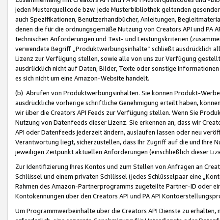
jeden Musterquellcode bzw. jede Musterbibliothek geltenden gesonder
auch Spezifikationen, Benutzerhandbücher, Anleitungen, Begleitmaterial
denen die für die ordnungsgemäße Nutzung von Creators API und PA A
technischen Anforderungen und Test- und Leistungskriterien (zusammen
verwendete Begriff „Produktwerbungsinhalte“ schließt ausdrücklich al
Lizenz zur Verfügung stellen, sowie alle von uns zur Verfügung gestel
ausdrücklich nicht auf Daten, Bilder, Texte oder sonstige Informatione
es sich nicht um eine Amazon-Website handelt.
(b) Abrufen von Produktwerbungsinhalten. Sie können Produkt-Werbein
ausdrückliche vorherige schriftliche Genehmigung erteilt haben, könn
wir über die Creators API Feeds zur Verfügung stellen. Wenn Sie Produk
Nutzung von Datenfeeds dieser Lizenz. Sie erkennen an, dass wir Creat
API oder Datenfeeds jederzeit ändern, auslaufen lassen oder neu veröffe
Verantwortung liegt, sicherzustellen, dass Ihr Zugriff auf die und Ihr
jeweiligen Zeitpunkt aktuellen Anforderungen (einschließlich dieser Liz
Zur Identifizierung Ihres Kontos und zum Stellen von Anfragen an Crea
Schlüssel und einem privaten Schlüssel (jedes Schlüsselpaar eine „Kon
Rahmen des Amazon-Partnerprogramms zugeteilte Partner-ID oder ein
Kontokennungen über den Creators API und PA API Kontoerstellungspro
Um Programmwerbeinhalte über die Creators API Dienste zu erhalten, m