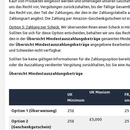
Kauf von Produkten eingelöst werden und unterliegen unseren Geschäf
uns das Recht vor, Vergütungen zurückzuhalten, bis der fällige Gesamt
das Recht vor, den Teil der Zahlungen, der den in der Zahlungstabelle 
Zahlungsart angibst. Die Zahlung per Amazon-Geschenkgutschein ist in
Option 3: Zahlung per Scheck.
Wir übersenden Ihnen einen Scheck in Höh
Sollten Sie sich für diese Option entscheiden, behalten wir uns das Rec
den in der
Übersicht Mindestauszahlungsbeträge
genannten Mindest
der
Übersicht Mindestauszahlungsbeträge
angegebene Bearbeitung
und Schweden nicht verfügbar.
Sollten Sie keine gültigen Informationen für die Zahlungsoption bereit
oder die Auszahlung verdienter Vergütung zurückhalten, bis Sie eine A
Übersicht Mindestauszahlungsbeträge
UK Maxium
UK
FR,
Minimum
un
Option 1 (Überweisung)
25£
25
£5,000
Option 2
25£
25
(Geschenkgutschein)