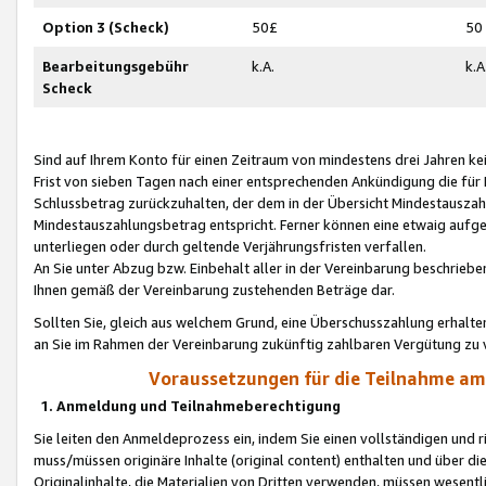
Option 3 (Scheck)
50£
50
Bearbeitungsgebühr
k.A.
k.A
Scheck
Sind auf Ihrem Konto für einen Zeitraum von mindestens drei Jahren kein
Frist von sieben Tagen nach einer entsprechenden Ankündigung die für
Schlussbetrag zurückzuhalten, der dem in der Übersicht Mindestausz
Mindestauszahlungsbetrag entspricht. Ferner können eine etwaig aufg
unterliegen oder durch geltende Verjährungsfristen verfallen.
An Sie unter Abzug bzw. Einbehalt aller in der Vereinbarung beschrieb
Ihnen gemäß der Vereinbarung zustehenden Beträge dar.
Sollten Sie, gleich aus welchem Grund, eine Überschusszahlung erhalte
an Sie im Rahmen der Vereinbarung zukünftig zahlbaren Vergütung zu 
Voraussetzungen für die Teilnahme a
1. Anmeldung und Teilnahmeberechtigung
Sie leiten den Anmeldeprozess ein, indem Sie einen vollständigen und 
muss/müssen originäre Inhalte (original content) enthalten und über d
Originalinhalte, die Materialien von Dritten verwenden, müssen wese