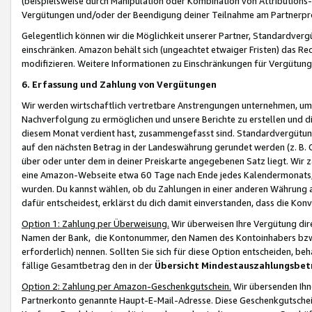
(beispielsweise durch Manipulation oder Kombination von Attributions-
Vergütungen und/oder der Beendigung deiner Teilnahme am Partnerp
Gelegentlich können wir die Möglichkeit unserer Partner, Standardv
einschränken. Amazon behält sich (ungeachtet etwaiger Fristen) das Re
modifizieren. Weitere Informationen zu Einschränkungen für Vergütung
6. Erfassung und Zahlung von Vergütungen
Wir werden wirtschaftlich vertretbare Anstrengungen unternehmen, um 
Nachverfolgung zu ermöglichen und unsere Berichte zu erstellen und di
diesem Monat verdient hast, zusammengefasst sind. Standardvergütung
auf den nächsten Betrag in der Landeswährung gerundet werden (z. B. C
über oder unter dem in deiner Preiskarte angegebenen Satz liegt. Wir
eine Amazon-Webseite etwa 60 Tage nach Ende jedes Kalendermonats, i
wurden. Du kannst wählen, ob du Zahlungen in einer anderen Währung
dafür entscheidest, erklärst du dich damit einverstanden, dass die K
Option 1: Zahlung per Überweisung.
Wir überweisen Ihre Vergütung dir
Namen der Bank, die Kontonummer, den Namen des Kontoinhabers bzw. a
erforderlich) nennen. Sollten Sie sich für diese Option entscheiden, be
fällige Gesamtbetrag den in der
Übersicht Mindestauszahlungsbet
Option 2: Zahlung per Amazon-Geschenkgutschein.
Wir übersenden Ihne
Partnerkonto genannte Haupt-E-Mail-Adresse. Diese Geschenkgutschei