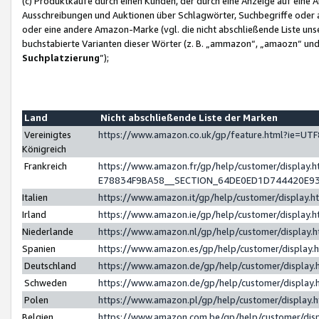
(c) Produktkäufe durch einen Kunden, der durch eine Anzeige auf eine 
Ausschreibungen und Auktionen über Schlagwörter, Suchbegriffe oder 
oder eine andere Amazon-Marke (vgl. die nicht abschließende Liste un
buchstabierte Varianten dieser Wörter (z. B. „ammazon“, „amaozn“ und „
Suchplatzierung
”);
Land
Nicht abschließende Liste der Marken
Vereinigtes
https://www.amazon.co.uk/gp/feature.html?ie=U
Königreich
Frankreich
https://www.amazon.fr/gp/help/customer/displa
E78834F9BA58__SECTION_64DE0ED1D744420E9
Italien
https://www.amazon.it/gp/help/customer/display
Irland
https://www.amazon.ie/gp/help/customer/displa
Niederlande
https://www.amazon.nl/gp/help/customer/display
Spanien
https://www.amazon.es/gp/help/customer/display
Deutschland
https://www.amazon.de/gp/help/customer/displa
Schweden
https://www.amazon.de/gp/help/customer/displa
Polen
https://www.amazon.pl/gp/help/customer/display
Belgien
https://www.amazon.com.be/gp/help/customer/d