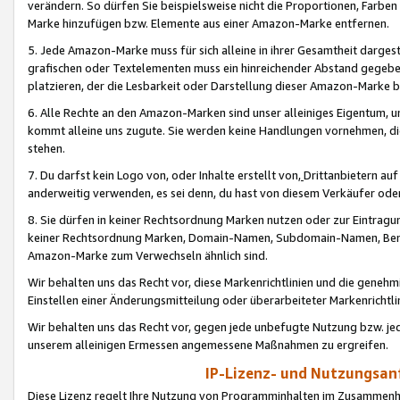
verändern. So dürfen Sie beispielsweise nicht die Proportionen, Farb
Marke hinzufügen bzw. Elemente aus einer Amazon-Marke entfernen.
5. Jede Amazon-Marke muss für sich alleine in ihrer Gesamtheit darge
grafischen oder Textelementen muss ein hinreichender Abstand gegebe
platzieren, der die Lesbarkeit oder Darstellung dieser Amazon-Marke b
6. Alle Rechte an den Amazon-Marken sind unser alleiniges Eigentum, 
kommt alleine uns zugute. Sie werden keine Handlungen vornehmen, 
stehen.
7. Du darfst kein Logo von, oder Inhalte erstellt von,
Drittanbietern au
anderweitig verwenden, es sei denn, du hast von diesem Verkäufer oder
8. Sie dürfen in keiner Rechtsordnung Marken nutzen oder zur Eintragu
keiner Rechtsordnung Marken, Domain-Namen, Subdomain-Namen, Benu
Amazon-Marke zum Verwechseln ähnlich sind.
Wir behalten uns das Recht vor, diese Markenrichtlinien und die gene
Einstellen einer Änderungsmitteilung oder überarbeiteter Markenricht
Wir behalten uns das Recht vor, gegen jede unbefugte Nutzung bzw. jede 
unserem alleinigen Ermessen angemessene Maßnahmen zu ergreifen.
IP-Lizenz- und Nutzungsan
Diese Lizenz regelt Ihre Nutzung von Programminhalten im Zusammen