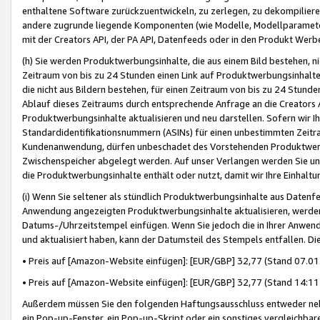
enthaltene Software zurückzuentwickeln, zu zerlegen, zu dekompilier
andere zugrunde liegende Komponenten (wie Modelle, Modellparameter
mit der Creators API, der PA API, Datenfeeds oder in den Produkt Werb
(h) Sie werden Produktwerbungsinhalte, die aus einem Bild bestehen, ni
Zeitraum von bis zu 24 Stunden einen Link auf Produktwerbungsinhalte
die nicht aus Bildern bestehen, für einen Zeitraum von bis zu 24 Stund
Ablauf dieses Zeitraums durch entsprechende Anfrage an die Creators 
Produktwerbungsinhalte aktualisieren und neu darstellen. Sofern wir Ih
Standardidentifikationsnummern (ASINs) für einen unbestimmten Zeitra
Kundenanwendung, dürfen unbeschadet des Vorstehenden Produktwerbu
Zwischenspeicher abgelegt werden. Auf unser Verlangen werden Sie un
die Produktwerbungsinhalte enthält oder nutzt, damit wir Ihre Einhalt
(i) Wenn Sie seltener als stündlich Produktwerbungsinhalte aus Datenfe
Anwendung angezeigten Produktwerbungsinhalte aktualisieren, werden 
Datums-/Uhrzeitstempel einfügen. Wenn Sie jedoch die in Ihrer Anwe
und aktualisiert haben, kann der Datumsteil des Stempels entfallen. Dies
• Preis auf [Amazon-Website einfügen]: [EUR/GBP] 32,77 (Stand 07.01.
• Preis auf [Amazon-Website einfügen]: [EUR/GBP] 32,77 (Stand 14:11 
Außerdem müssen Sie den folgenden Haftungsausschluss entweder neb
ein Pop-up-Fenster, ein Pop-up-Skript oder ein sonstiges vergleichba