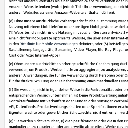
nicht mit anderen Websites als einer Amazon-Website verlinken oder i
Amazon-Website lenken (wobei jedoch Teile Ihrer Anwendung, die nich
anderen Websites als einer Amazon-Website enthalten dürfen).
(d) Ohne unsere ausdrückliche vorherige schriftliche Zustimmung werd
Nutzung mit einem Mobiltelefon oder sonstigen Mobilgerät entwickelt
(1) Websites, die nicht für die Nutzung mit solchen Geräten entwickelt
eine nicht für Mobilgeräte optimierte Website, die über einen Interne
in den
Richtlinie für Mobile Anwendungen
definiert, oder (3) Beistellge
Satellitenempfangsgeräte, Streaming-Video-Player, Blu-Ray-Player ode
Cast oder Vizio Internet-Apps).
(e) Ohne unsere ausdrückliche vorherige schriftliche Genehmigung dürfe
verwenden, um Produkt-Werbeinhalte zu aggregieren, zu analysieren, 
anderen Anwendungen, die für die Verwendung durch Personen oder Or
für die direkte Schulung oder Feinabstimmung eines maschinellen Lern
(f) Sie werden (i) nicht in irgendeiner Weise in die Funktionalität ode
entsprechenden Versuch unternehmen; (ii) keine Produktwerbungsinha
Kontaktaufnahme mit Verkäufern oder Kunden oder sonstiger Werbeaktiv
API, Datenfeeds, Produktwerbungsinhalten oder Spezifikationen erschei
Eigentumsrechte oder gewerblicher Schutzrechte, nicht entfernen, verd
(g) Sie werden nicht versuchen, (i) die Spezifikationen oder die in de
manipulieren, zu reparieren oder anderweitig abgeleitete Werke davon z