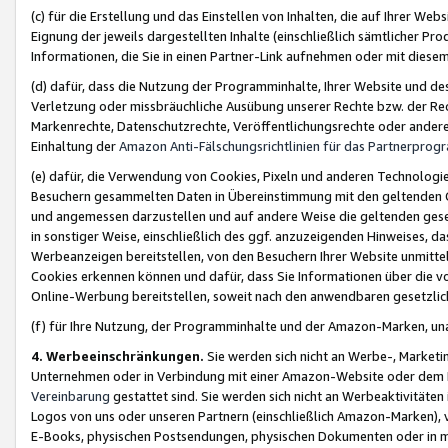
(c) für die Erstellung und das Einstellen von Inhalten, die auf Ihrer We
Eignung der jeweils dargestellten Inhalte (einschließlich sämtlicher 
Informationen, die Sie in einen Partner-Link aufnehmen oder mit diese
(d) dafür, dass die Nutzung der Programminhalte, Ihrer Website und des 
Verletzung oder missbräuchliche Ausübung unserer Rechte bzw. der Recht
Markenrechte, Datenschutzrechte, Veröffentlichungsrechte oder anderer
Einhaltung der
Amazon Anti-Fälschungsrichtlinien für das Partnerpro
(e) dafür, die Verwendung von Cookies, Pixeln und anderen Technologien
Besuchern gesammelten Daten in Übereinstimmung mit den geltenden Ge
und angemessen darzustellen und auf andere Weise die geltenden geset
in sonstiger Weise, einschließlich des ggf. anzuzeigenden Hinweises, d
Werbeanzeigen bereitstellen, von den Besuchern Ihrer Website unmitte
Cookies erkennen können und dafür, dass Sie Informationen über die v
Online-Werbung bereitstellen, soweit nach den anwendbaren gesetzlic
(f) für Ihre Nutzung, der Programminhalte und der Amazon-Marken, u
4. Werbeeinschränkungen.
Sie werden sich nicht an Werbe-, Market
Unternehmen oder in Verbindung mit einer Amazon-Website oder dem Pa
Vereinbarung
gestattet sind. Sie werden sich nicht an Werbeaktivitäten
Logos von uns oder unseren Partnern (einschließlich Amazon-Marken), 
E-Books, physischen Postsendungen, physischen Dokumenten oder in 