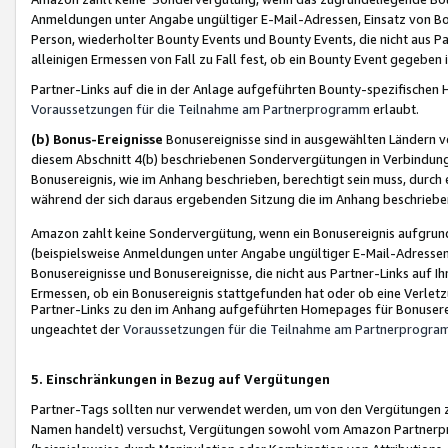
Anmeldungen unter Angabe ungültiger E-Mail-Adressen, Einsatz von Bot
Person, wiederholter Bounty Events und Bounty Events, die nicht aus Par
alleinigen Ermessen von Fall zu Fall fest, ob ein Bounty Event gegeben 
Partner-Links auf die in der Anlage aufgeführten Bounty-spezifisch
Voraussetzungen für die Teilnahme am Partnerprogramm
erlaubt.
(b) Bonus-Ereignisse
Bonusereignisse sind in ausgewählten Ländern v
diesem Abschnitt 4(b) beschriebenen Sondervergütungen in Verbindung
Bonusereignis, wie im Anhang beschrieben, berechtigt sein muss, durch 
während der sich daraus ergebenden Sitzung die im Anhang beschriebe
Amazon zahlt keine Sondervergütung, wenn ein Bonusereignis aufgrund 
(beispielsweise Anmeldungen unter Angabe ungültiger E-Mail-Adressen
Bonusereignisse und Bonusereignisse, die nicht aus Partner-Links auf I
Ermessen, ob ein Bonusereignis stattgefunden hat oder ob eine Verletz
Partner-Links zu den im Anhang aufgeführten Homepages für Bonuserei
ungeachtet der
Voraussetzungen für die Teilnahme am Partnerprogr
5. Einschränkungen in Bezug auf Vergütungen
Partner-Tags sollten nur verwendet werden, um von den Vergütungen zu pr
Namen handelt) versuchst, Vergütungen sowohl vom Amazon Partnerp