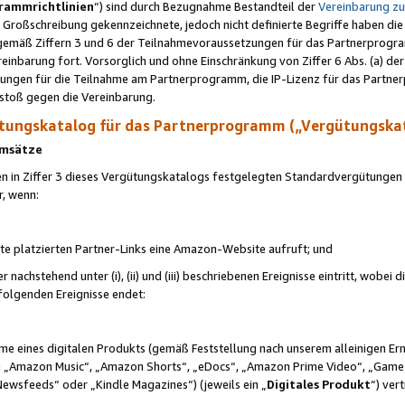
rammrichtlinien
“) sind durch Bezugnahme Bestandteil der
Vereinbarung z
Großschreibung gekennzeichnete, jedoch nicht definierte Begriffe haben die
 gemäß Ziffern 3 und 6 der Teilnahmevoraussetzungen für das Partnerprogram
nbarung fort. Vorsorglich und ohne Einschränkung von Ziffer 6 Abs. (a) der
ungen für die Teilnahme am Partnerprogramm, die IP-Lizenz für das Partner
rstoß gegen die Vereinbarung.
ungskatalog für das Partnerprogramm („Vergütungska
 Umsätze
n in Ziffer 3 dieses Vergütungskatalogs festgelegten Standardvergütungen v
r, wenn:
ite platzierten Partner-Links eine Amazon-Website aufruft; und
r nachstehend unter (i), (ii) und (iii) beschriebenen Ereignisse eintritt, wobe
 folgenden Ereignisse endet:
hme eines digitalen Produkts (gemäß Feststellung nach unserem alleinigen 
 „Amazon Music“, „Amazon Shorts“, „eDocs“, „Amazon Prime Video“, „Game
Newsfeeds“ oder „Kindle Magazines“) (jeweils ein „
Digitales Produkt
“) ver