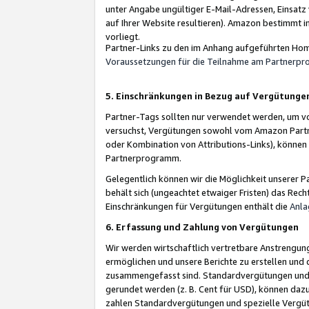
unter Angabe ungültiger E-Mail-Adressen, Einsatz
auf Ihrer Website resultieren). Amazon bestimmt i
vorliegt.
Partner-Links zu den im Anhang aufgeführten Hom
Voraussetzungen für die Teilnahme am Partnerp
5. Einschränkungen in Bezug auf Vergütunge
Partner-Tags sollten nur verwendet werden, um von 
versuchst, Vergütungen sowohl vom Amazon Partn
oder Kombination von Attributions-Links), könne
Partnerprogramm.
Gelegentlich können wir die Möglichkeit unsere
behält sich (ungeachtet etwaiger Fristen) das Rec
Einschränkungen für Vergütungen enthält die
Anla
6. Erfassung und Zahlung von Vergütungen
Wir werden wirtschaftlich vertretbare Anstrengu
ermöglichen und unsere Berichte zu erstellen und 
zusammengefasst sind. Standardvergütungen und s
gerundet werden (z. B. Cent für USD), können dazu
zahlen Standardvergütungen und spezielle Vergüt