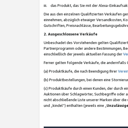
iii. das Produkt, das Sie mit der Alexa-Einkaufsa
Die aus den einzelnen Qualifizierten Verkäufen gen
einnehmen, abzüglich etwaiger Versandkosten, Ko
Gutschriften, Preisnachlässe, Bearbeitungsgebühr
2. Ausgeschlossene Verkäufe
Unbeschadet des Vorstehenden gelten Qualifiziert
Partnerprogramm oder andere Bestimmungen, Beding
einschließlich der jeweils aktuellen Fassung der
Ve
Ferner gelten folgende Verkäufe, die andernfalls
(a) Produktkäufe, die nach Beendigung Ihrer
Verei
(b) Produktbestellungen, bei denen eine Stornier
(c) Produktkäufe durch einen Kunden, der durch e
Auktionen über Schlagwörter, Suchbegriffe oder a
nicht abschließende Liste unserer Marken über di
und „kindel“) enthalten (jeweils eine „
Unzulässig