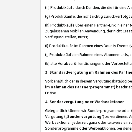
(f) Produktkäufe durch Kunden, die die für eine
(g) Produktkäufe, die nicht richtig zurückverfolg
(h) Produktkäufe über einen Partner-Link in einer
Zugelassenen Mobilen Anwendung, der nicht Creator
Verfügung stellen, nutzt;
(i) Produktkäufe im Rahmen eines Bounty Events (w
(j) Produktkäufe im Rahmen eines Abonnements, so
(k) alle Vorabveröffentlichungen oder Vorbestellu
3. Standardvergütung im Rahmen des Part
Vorbehaltlich der in diesem Vergütungskatalog b
im Rahmen des Partnerprogramms
“) beschri
Erlöse.
4. Sondervergütung oder Werbeaktionen
Gelegentlich können wir Sonderprogramme oder Wer
Vergütung („
Sondervergütung
”) zu verdienen. 
Werbeaktionen jederzeit ganz oder teilweise einz
Sonderprogramme oder Werbeaktionen, bei denen e