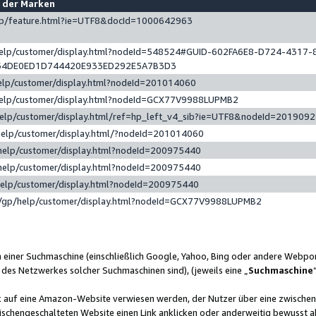
e der Marken
gp/feature.html?ie=UTF8&docId=1000642963
help/customer/display.html?nodeId=548524#GUID-602FA6E8-D724-4317-
64DE0ED1D744420E933ED292E5A7B3D3
elp/customer/display.html?nodeId=201014060
help/customer/display.html?nodeId=GCX77V9988LUPMB2
help/customer/display.html/ref=hp_left_v4_sib?ie=UTF8&nodeId=201909
help/customer/display.html/?nodeId=201014060
help/customer/display.html?nodeId=200975440
help/customer/display.html?nodeId=200975440
help/customer/display.html?nodeId=200975440
/gp/help/customer/display.html?nodeId=GCX77V9988LUPMB2
n einer Suchmaschine (einschließlich Google, Yahoo, Bing oder andere Webp
 des Netzwerkes solcher Suchmaschinen sind), (jeweils eine „
Suchmaschine
nk auf eine Amazon-Website verwiesen werden, der Nutzer über eine zwische
ischengeschalteten Website einen Link anklicken oder anderweitig bewusst a