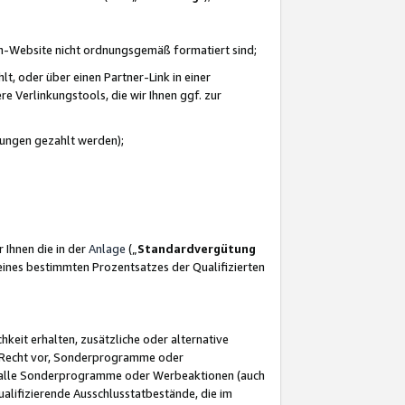
azon-Website nicht ordnungsgemäß formatiert sind;
, oder über einen Partner-Link in einer
e Verlinkungstools, die wir Ihnen ggf. zur
ütungen gezahlt werden);
 Ihnen die in der
Anlage
(„
Standardvergütung
ines bestimmten Prozentsatzes der Qualifizierten
eit erhalten, zusätzliche oder alternative
as Recht vor, Sonderprogramme oder
für alle Sonderprogramme oder Werbeaktionen (auch
lifizierende Ausschlusstatbestände, die im