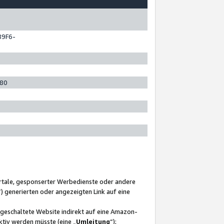
89F6-
280
ortale, gesponserter Werbedienste oder andere
“) generierten oder angezeigten Link auf eine
ngeschaltete Website indirekt auf eine Amazon-
ktiv werden müsste (eine „
Umleitung
“);