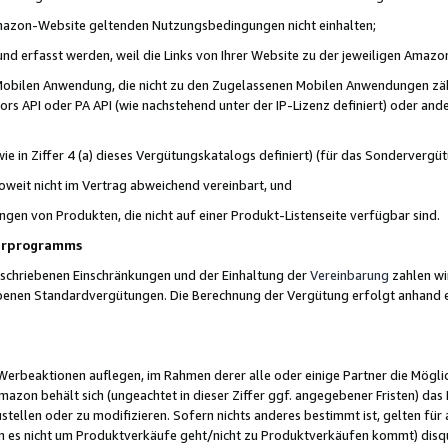
 Amazon-Website geltenden Nutzungsbedingungen nicht einhalten;
t und erfasst werden, weil die Links von Ihrer Website zu der jeweiligen Am
 Mobilen Anwendung, die nicht zu den Zugelassenen Mobilen Anwendungen zählt
s API oder PA API (wie nachstehend unter der IP-Lizenz definiert) oder ander
ie in Ziffer 4 (a) dieses Vergütungskatalogs definiert) (für das Sonderverg
weit nicht im Vertrag abweichend vereinbart, und
ngen von Produkten, die nicht auf einer Produkt-Listenseite verfügbar sind.
nerprogramms
eschriebenen Einschränkungen und der Einhaltung der
Vereinbarung
zahlen wir
ebenen Standardvergütungen. Die Berechnung der Vergütung erfolgt anhand e
beaktionen auflegen, im Rahmen derer alle oder einige Partner die Möglichk
Amazon behält sich (ungeachtet in dieser Ziffer ggf. angegebener Fristen) d
ustellen oder zu modifizieren. Sofern nichts anderes bestimmt ist, gelten 
s nicht um Produktverkäufe geht/nicht zu Produktverkäufen kommt) disqua