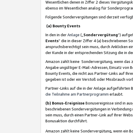
Wesentlichen denen in Ziffer 2 dieses Vergütung
ebenso im Wesentlichen analog für Sonderprogr
Folgende Sondervergütungen sind derzeit verfüg
(a) Bounty Events
In den in der
Anlage
(„
Sondervergütung
“) aufge
Events
“ die in dieser Ziffer 4 (a) beschriebenen 
anspruchsberechtigt sein muss, durch Anklicken ei
der Kunde in der entsprechenden Sitzung die in d
Amazon zahlt keine Sondervergütung, wenn das z
Angabe ungültiger E-Mail-Adressen, Einsatz von B
Bounty Events, die nicht aus Partner-Links auf Ihre
gegeben ist oder ein Verstoß oder Missbrauch vorl
Partner-Links auf die in der Anlage aufgeführte
die Teilnahme am Partnerprogramm
erlaubt.
(b) Bonus-Ereignisse
Bonusereignisse sind in au
beschriebenen Sondervergütungen in Verbindung m
sein muss, durch einen Partner-Link auf Ihrer We
Bonusaktion durchführt.
Amazon zahlt keine Sondervergütung, wenn ein Bon