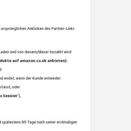
 ursprünglichen Anklicken des Partner-Links
laden und von diesem/dieser bezahlt wird
rodukte auf amazon.co.uk anbieten):
d
 und endet, wenn der Kunde entweder:
erlässt, oder
ls Session
“),
t spätestens 89 Tage nach seiner erstmaligen