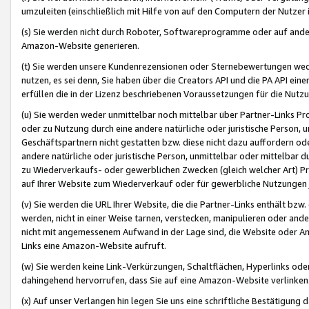
umzuleiten (einschließlich mit Hilfe von auf den Computern der Nutzer i
(s) Sie werden nicht durch Roboter, Softwareprogramme oder auf andere
Amazon-Website generieren.
(t) Sie werden unsere Kundenrezensionen oder Sternebewertungen wed
nutzen, es sei denn, Sie haben über die Creators API und die PA API e
erfüllen die in der Lizenz beschriebenen Voraussetzungen für die Nutzu
(u) Sie werden weder unmittelbar noch mittelbar über Partner-Links P
oder zu Nutzung durch eine andere natürliche oder juristische Person,
Geschäftspartnern nicht gestatten bzw. diese nicht dazu auffordern od
andere natürliche oder juristische Person, unmittelbar oder mittelbar
zu Wiederverkaufs- oder gewerblichen Zwecken (gleich welcher Art) 
auf Ihrer Website zum Wiederverkauf oder für gewerbliche Nutzungen 
(v) Sie werden die URL Ihrer Website, die die Partner-Links enthält b
werden, nicht in einer Weise tarnen, verstecken, manipulieren oder and
nicht mit angemessenem Aufwand in der Lage sind, die Website oder A
Links eine Amazon-Website aufruft.
(w) Sie werden keine Link-Verkürzungen, Schaltflächen, Hyperlinks ode
dahingehend hervorrufen, dass Sie auf eine Amazon-Website verlinken
(x) Auf unser Verlangen hin legen Sie uns eine schriftliche Bestätigung