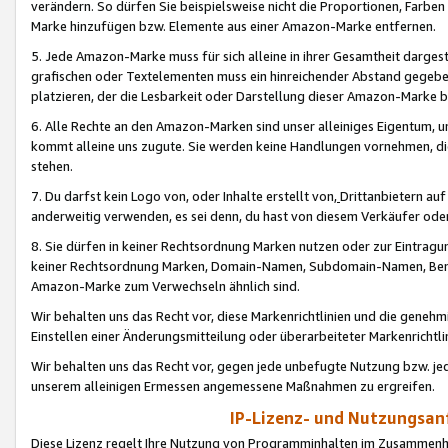
verändern. So dürfen Sie beispielsweise nicht die Proportionen, Farb
Marke hinzufügen bzw. Elemente aus einer Amazon-Marke entfernen.
5. Jede Amazon-Marke muss für sich alleine in ihrer Gesamtheit darge
grafischen oder Textelementen muss ein hinreichender Abstand gegebe
platzieren, der die Lesbarkeit oder Darstellung dieser Amazon-Marke b
6. Alle Rechte an den Amazon-Marken sind unser alleiniges Eigentum, 
kommt alleine uns zugute. Sie werden keine Handlungen vornehmen, 
stehen.
7. Du darfst kein Logo von, oder Inhalte erstellt von,
Drittanbietern au
anderweitig verwenden, es sei denn, du hast von diesem Verkäufer oder
8. Sie dürfen in keiner Rechtsordnung Marken nutzen oder zur Eintragu
keiner Rechtsordnung Marken, Domain-Namen, Subdomain-Namen, Benu
Amazon-Marke zum Verwechseln ähnlich sind.
Wir behalten uns das Recht vor, diese Markenrichtlinien und die gene
Einstellen einer Änderungsmitteilung oder überarbeiteter Markenricht
Wir behalten uns das Recht vor, gegen jede unbefugte Nutzung bzw. jede 
unserem alleinigen Ermessen angemessene Maßnahmen zu ergreifen.
IP-Lizenz- und Nutzungsan
Diese Lizenz regelt Ihre Nutzung von Programminhalten im Zusammen