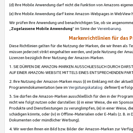
(d) Ihre Mobile Anwendung darf nicht die Funktion von Amazons eige
(e) Ihre Mobile Anwendung darf keine Amazon-Webpages in WebView 
Wir prüfen Ihre Anwendung und benachrichtigen Sie, ob sie angenomm
„
Zugelassene Mobile Anwendung
“ im Sinne der
Vereinbarung
.
Markenrichtlinien für das 
Diese Richtlinien gelten für die Nutzung der Marken, die wir Ihnen als 
müssen jederzeit strikt eingehalten werden, und jede Nutzung der Ama
Lizenzen bezüglich Ihrer Nutzung der Amazon-Marken.
1. SIE DÜRFEN DIE AMAZON-MARKEN AUSSCHLIESSLICH DURCH DARS
AUF EINER AMAZON-WEBSITE MITTELS EINES ENTSPRECHENDEN PART
2. Ihre Nutzung der Amazon-Marken muss (i) im Einklang mit der aktuells
Programmdokumentation (wie im
Vergütungskatalog
definiert) erfolg
3. Sie dürfen die Amazon-Marken ausschließlich für den in der Progr
nicht wie folgt nutzen oder darstellen: (i) in einer Weise, die ein Spo
Produkte und Dienstleistungen zu verunglimpfen, (iii) in einer Weise
schädigen könnte, oder (iv) in Offline-Materialien oder E-Mails (z. B.
Dokumenten oder mündlicher Werbung).
4. Wir werden Ihnen ein Bild bzw. Bilder der Amazon-Marken zur Verfüg