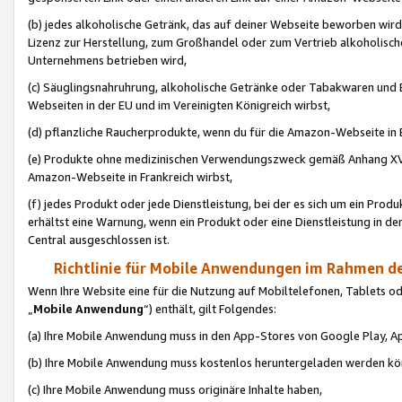
(b) jedes alkoholische Getränk, das auf deiner Webseite beworben wird
Lizenz zur Herstellung, zum Großhandel oder zum Vertrieb alkoholisch
Unternehmens betrieben wird,
(c) Säuglingsnahruhrung, alkoholische Getränke oder Tabakwaren und E
Webseiten in der EU und im Vereinigten Königreich wirbst,
(d) pflanzliche Raucherprodukte, wenn du für die Amazon-Webseite in B
(e) Produkte ohne medizinischen Verwendungszweck gemäß Anhang XVI 
Amazon-Webseite in Frankreich wirbst,
(f) jedes Produkt oder jede Dienstleistung, bei der es sich um ein Prod
erhältst eine Warnung, wenn ein Produkt oder eine Dienstleistung in de
Central ausgeschlossen ist.
Richtlinie für Mobile Anwendungen im Rahmen de
Wenn Ihre Website eine für die Nutzung auf Mobiltelefonen, Tablets 
„
Mobile Anwendung
“) enthält, gilt Folgendes:
(a) Ihre Mobile Anwendung muss in den App-Stores von Google Play, A
(b) Ihre Mobile Anwendung muss kostenlos heruntergeladen werden könn
(c) Ihre Mobile Anwendung muss originäre Inhalte haben,