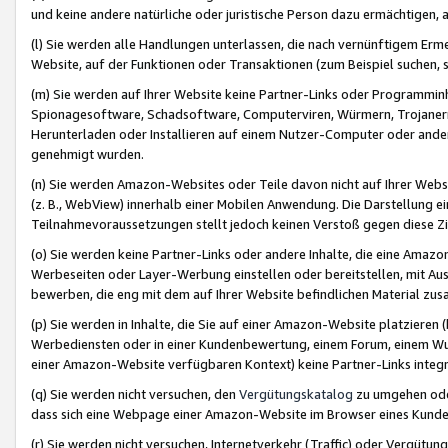
und keine andere natürliche oder juristische Person dazu ermächtigen, a
(l) Sie werden alle Handlungen unterlassen, die nach vernünftigem Erme
Website, auf der Funktionen oder Transaktionen (zum Beispiel suchen, s
(m) Sie werden auf Ihrer Website keine Partner-Links oder Programmin
Spionagesoftware, Schadsoftware, Computerviren, Würmern, Trojaner
Herunterladen oder Installieren auf einem Nutzer-Computer oder ande
genehmigt wurden.
(n) Sie werden Amazon-Websites oder Teile davon nicht auf Ihrer Websi
(z. B., WebView) innerhalb einer Mobilen Anwendung. Die Darstellung ein
Teilnahmevoraussetzungen stellt jedoch keinen Verstoß gegen diese Zif
(o) Sie werden keine Partner-Links oder andere Inhalte, die eine Am
Werbeseiten oder Layer-Werbung einstellen oder bereitstellen, mit Au
bewerben, die eng mit dem auf Ihrer Website befindlichen Material z
(p) Sie werden in Inhalte, die Sie auf einer Amazon-Website platzier
Werbediensten oder in einer Kundenbewertung, einem Forum, einem Wun
einer Amazon-Website verfügbaren Kontext) keine Partner-Links integr
(q) Sie werden nicht versuchen, den
Vergütungskatalog
zu umgehen oder
dass sich eine Webpage einer Amazon-Website im Browser eines Kunden 
(r) Sie werden nicht versuchen, Internetverkehr (Traffic) oder Vergü