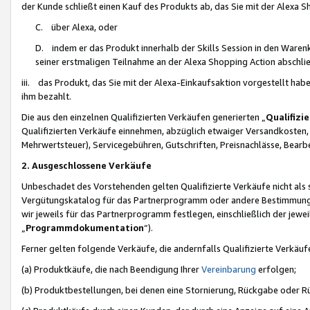
der Kunde schließt einen Kauf des Produkts ab, das Sie mit der Alexa 
C. über Alexa, oder
D. indem er das Produkt innerhalb der Skills Session in den Waren
seiner erstmaligen Teilnahme an der Alexa Shopping Action abschlie
iii. das Produkt, das Sie mit der Alexa-Einkaufsaktion vorgestellt ha
ihm bezahlt.
Die aus den einzelnen Qualifizierten Verkäufen generierten „
Qualifizi
Qualifizierten Verkäufe einnehmen, abzüglich etwaiger Versandkosten
Mehrwertsteuer), Servicegebühren, Gutschriften, Preisnachlässe, Bear
2. Ausgeschlossene Verkäufe
Unbeschadet des Vorstehenden gelten Qualifizierte Verkäufe nicht als
Vergütungskatalog für das Partnerprogramm oder andere Bestimmungen,
wir jeweils für das Partnerprogramm festlegen, einschließlich der jewe
„
Programmdokumentation
“).
Ferner gelten folgende Verkäufe, die andernfalls Qualifizierte Verkä
(a) Produktkäufe, die nach Beendigung Ihrer
Vereinbarung
erfolgen;
(b) Produktbestellungen, bei denen eine Stornierung, Rückgabe oder R