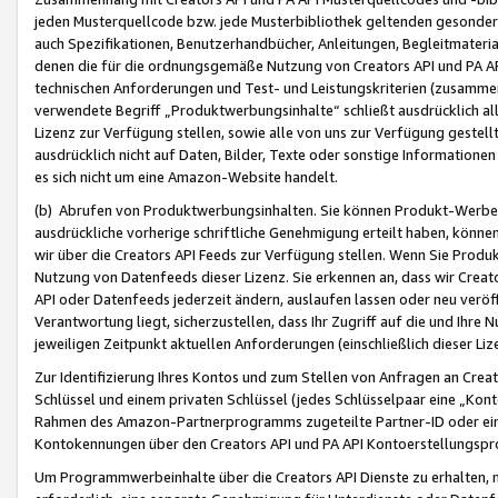
jeden Musterquellcode bzw. jede Musterbibliothek geltenden gesonder
auch Spezifikationen, Benutzerhandbücher, Anleitungen, Begleitmaterial
denen die für die ordnungsgemäße Nutzung von Creators API und PA A
technischen Anforderungen und Test- und Leistungskriterien (zusammen
verwendete Begriff „Produktwerbungsinhalte“ schließt ausdrücklich al
Lizenz zur Verfügung stellen, sowie alle von uns zur Verfügung gestel
ausdrücklich nicht auf Daten, Bilder, Texte oder sonstige Informatione
es sich nicht um eine Amazon-Website handelt.
(b) Abrufen von Produktwerbungsinhalten. Sie können Produkt-Werbein
ausdrückliche vorherige schriftliche Genehmigung erteilt haben, könn
wir über die Creators API Feeds zur Verfügung stellen. Wenn Sie Produk
Nutzung von Datenfeeds dieser Lizenz. Sie erkennen an, dass wir Creat
API oder Datenfeeds jederzeit ändern, auslaufen lassen oder neu veröffe
Verantwortung liegt, sicherzustellen, dass Ihr Zugriff auf die und Ihr
jeweiligen Zeitpunkt aktuellen Anforderungen (einschließlich dieser Liz
Zur Identifizierung Ihres Kontos und zum Stellen von Anfragen an Crea
Schlüssel und einem privaten Schlüssel (jedes Schlüsselpaar eine „Kon
Rahmen des Amazon-Partnerprogramms zugeteilte Partner-ID oder ein
Kontokennungen über den Creators API und PA API Kontoerstellungspro
Um Programmwerbeinhalte über die Creators API Dienste zu erhalten, m