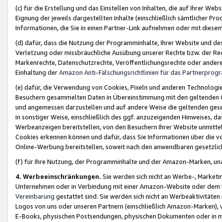
(c) für die Erstellung und das Einstellen von Inhalten, die auf Ihrer We
Eignung der jeweils dargestellten Inhalte (einschließlich sämtlicher 
Informationen, die Sie in einen Partner-Link aufnehmen oder mit diese
(d) dafür, dass die Nutzung der Programminhalte, Ihrer Website und des 
Verletzung oder missbräuchliche Ausübung unserer Rechte bzw. der Recht
Markenrechte, Datenschutzrechte, Veröffentlichungsrechte oder anderer
Einhaltung der
Amazon Anti-Fälschungsrichtlinien für das Partnerpro
(e) dafür, die Verwendung von Cookies, Pixeln und anderen Technologien
Besuchern gesammelten Daten in Übereinstimmung mit den geltenden Ge
und angemessen darzustellen und auf andere Weise die geltenden geset
in sonstiger Weise, einschließlich des ggf. anzuzeigenden Hinweises, d
Werbeanzeigen bereitstellen, von den Besuchern Ihrer Website unmitte
Cookies erkennen können und dafür, dass Sie Informationen über die v
Online-Werbung bereitstellen, soweit nach den anwendbaren gesetzlic
(f) für Ihre Nutzung, der Programminhalte und der Amazon-Marken, u
4. Werbeeinschränkungen.
Sie werden sich nicht an Werbe-, Market
Unternehmen oder in Verbindung mit einer Amazon-Website oder dem Pa
Vereinbarung
gestattet sind. Sie werden sich nicht an Werbeaktivitäten
Logos von uns oder unseren Partnern (einschließlich Amazon-Marken), 
E-Books, physischen Postsendungen, physischen Dokumenten oder in 