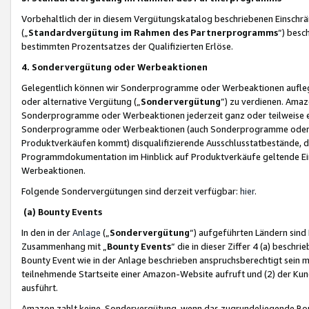
Vorbehaltlich der in diesem Vergütungskatalog beschriebenen Einschr
(„
Standardvergütung im Rahmen des Partnerprogramms
“) besc
bestimmten Prozentsatzes der Qualifizierten Erlöse.
4. Sondervergütung oder Werbeaktionen
Gelegentlich können wir Sonderprogramme oder Werbeaktionen auflegen,
oder alternative Vergütung („
Sondervergütung
”) zu verdienen. Amazo
Sonderprogramme oder Werbeaktionen jederzeit ganz oder teilweise einz
Sonderprogramme oder Werbeaktionen (auch Sonderprogramme oder We
Produktverkäufen kommt) disqualifizierende Ausschlusstatbestände, di
Programmdokumentation im Hinblick auf Produktverkäufe geltende E
Werbeaktionen.
Folgende Sondervergütungen sind derzeit verfügbar:
hier
.
(a) Bounty Events
In den in der
Anlage
(„
Sondervergütung
“) aufgeführten Ländern sind
Zusammenhang mit „
Bounty Events
“ die in dieser Ziffer 4 (a) besch
Bounty Event wie in der Anlage beschrieben anspruchsberechtigt sein mu
teilnehmende Startseite einer Amazon-Website aufruft und (2) der Kun
ausführt.
Amazon zahlt keine Sondervergütung, wenn das zugrundeliegende Boun