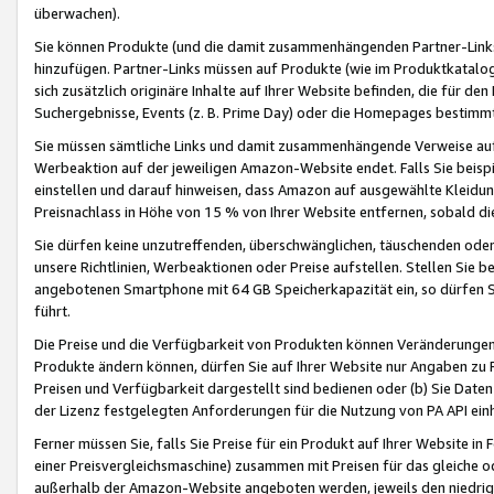
überwachen).
Sie können Produkte (und die damit zusammenhängenden Partner-Links)
hinzufügen. Partner-Links müssen auf Produkte (wie im Produktkatalog de
sich zusätzlich originäre Inhalte auf Ihrer Website befinden, die für 
Suchergebnisse, Events (z. B. Prime Day) oder die Homepages bestimmte
Sie müssen sämtliche Links und damit zusammenhängende Verweise auf z
Werbeaktion auf der jeweiligen Amazon-Website endet. Falls Sie beisp
einstellen und darauf hinweisen, dass Amazon auf ausgewählte Kleidun
Preisnachlass in Höhe von 15 % von Ihrer Website entfernen, sobald di
Sie dürfen keine unzutreffenden, überschwänglichen, täuschenden od
unsere Richtlinien, Werbeaktionen oder Preise aufstellen. Stellen Sie 
angebotenen Smartphone mit 64 GB Speicherkapazität ein, so dürfen S
führt.
Die Preise und die Verfügbarkeit von Produkten können Veränderungen 
Produkte ändern können, dürfen Sie auf Ihrer Website nur Angaben zu P
Preisen und Verfügbarkeit dargestellt sind bedienen oder (b) Sie Daten
der Lizenz festgelegten Anforderungen für die Nutzung von PA API einh
Ferner müssen Sie, falls Sie Preise für ein Produkt auf Ihrer Website in 
einer Preisvergleichsmaschine) zusammen mit Preisen für das gleiche o
außerhalb der Amazon-Website angeboten werden, jeweils den niedrigst