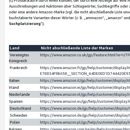
(c) Produktkäufe durch einen Kunden, der durch eine Anzeige auf eine 
Ausschreibungen und Auktionen über Schlagwörter, Suchbegriffe oder 
oder eine andere Amazon-Marke (vgl. die nicht abschließende Liste un
buchstabierte Varianten dieser Wörter (z. B. „ammazon“, „amaozn“ und „
Suchplatzierung
”);
Land
Nicht abschließende Liste der Marken
Vereinigtes
https://www.amazon.co.uk/gp/feature.html?ie=U
Königreich
Frankreich
https://www.amazon.fr/gp/help/customer/displa
E78834F9BA58__SECTION_64DE0ED1D744420E9
Italien
https://www.amazon.it/gp/help/customer/display
Irland
https://www.amazon.ie/gp/help/customer/displa
Niederlande
https://www.amazon.nl/gp/help/customer/display
Spanien
https://www.amazon.es/gp/help/customer/display
Deutschland
https://www.amazon.de/gp/help/customer/displa
Schweden
https://www.amazon.de/gp/help/customer/displa
Polen
https://www.amazon.pl/gp/help/customer/display
Belgien
https://www.amazon.com.be/gp/help/customer/d