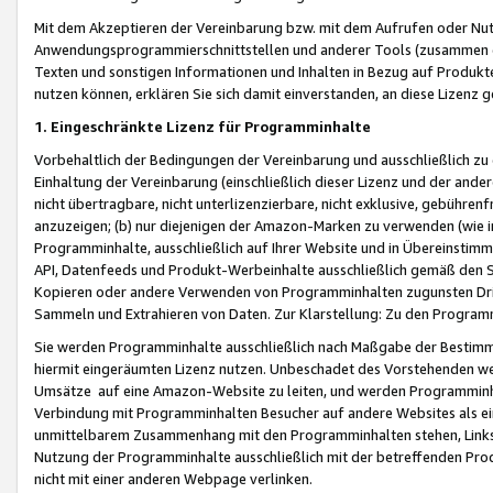
Mit dem Akzeptieren der Vereinbarung bzw. mit dem Aufrufen oder Nutz
Anwendungsprogrammierschnittstellen und anderer Tools (zusammen die
Texten und sonstigen Informationen und Inhalten in Bezug auf Produkte
nutzen können, erklären Sie sich damit einverstanden, an diese Lizenz 
1. Eingeschränkte Lizenz für Programminhalte
Vorbehaltlich der Bedingungen der Vereinbarung und ausschließlich z
Einhaltung der Vereinbarung (einschließlich dieser Lizenz und der ande
nicht übertragbare, nicht unterlizenzierbare, nicht exklusive, gebühren
anzuzeigen; (b) nur diejenigen der Amazon-Marken zu verwenden (wie in 
Programminhalte, ausschließlich auf Ihrer Website und in Übereinstimmu
API, Datenfeeds und Produkt-Werbeinhalte ausschließlich gemäß den Spe
Kopieren oder andere Verwenden von Programminhalten zugunsten Dri
Sammeln und Extrahieren von Daten. Zur Klarstellung: Zu den Program
Sie werden Programminhalte ausschließlich nach Maßgabe der Besti
hiermit eingeräumten Lizenz nutzen. Unbeschadet des Vorstehenden we
Umsätze auf eine Amazon-Website zu leiten, und werden Programminhal
Verbindung mit Programminhalten Besucher auf andere Websites als ein
unmittelbarem Zusammenhang mit den Programminhalten stehen, Links z
Nutzung der Programminhalte ausschließlich mit der betreffenden Pr
nicht mit einer anderen Webpage verlinken.