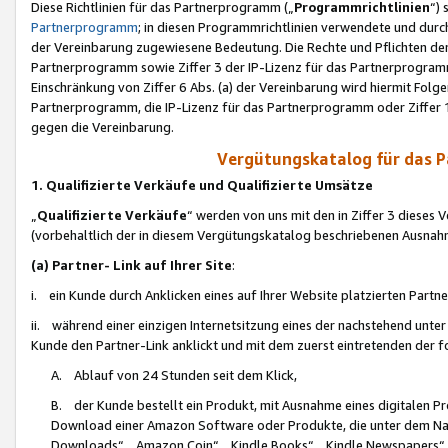
Diese Richtlinien für das Partnerprogramm („
Programmrichtlinien
“)
Partnerprogramm
; in diesen Programmrichtlinien verwendete und durch
der Vereinbarung zugewiesene Bedeutung. Die Rechte und Pflichten de
Partnerprogramm sowie Ziffer 3 der IP-Lizenz für das Partnerprogram
Einschränkung von Ziffer 6 Abs. (a) der Vereinbarung wird hiermit Fol
Partnerprogramm, die IP-Lizenz für das Partnerprogramm oder Ziffer 1
gegen die Vereinbarung.
Vergütungskatalog für das 
1. Qualifizierte Verkäufe und Qualifizierte Umsätze
„
Qualifizierte Verkäufe
“ werden von uns mit den in Ziffer 3 diese
(vorbehaltlich der in diesem Vergütungskatalog beschriebenen Ausnah
(a) Partner- Link auf Ihrer Site
:
i. ein Kunde durch Anklicken eines auf Ihrer Website platzierten Part
ii. während einer einzigen Internetsitzung eines der nachstehend unter (i)
Kunde den Partner-Link anklickt und mit dem zuerst eintretenden der f
A. Ablauf von 24 Stunden seit dem Klick,
B. der Kunde bestellt ein Produkt, mit Ausnahme eines digitalen P
Download einer Amazon Software oder Produkte, die unter dem N
Downloads“, „Amazon Coin“, „Kindle Books“, „Kindle Newspapers“, „