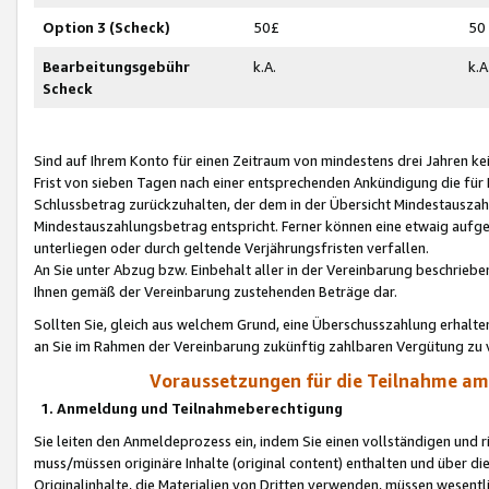
Option 3 (Scheck)
50£
50
Bearbeitungsgebühr
k.A.
k.A
Scheck
Sind auf Ihrem Konto für einen Zeitraum von mindestens drei Jahren kein
Frist von sieben Tagen nach einer entsprechenden Ankündigung die für
Schlussbetrag zurückzuhalten, der dem in der Übersicht Mindestausz
Mindestauszahlungsbetrag entspricht. Ferner können eine etwaig aufg
unterliegen oder durch geltende Verjährungsfristen verfallen.
An Sie unter Abzug bzw. Einbehalt aller in der Vereinbarung beschrieb
Ihnen gemäß der Vereinbarung zustehenden Beträge dar.
Sollten Sie, gleich aus welchem Grund, eine Überschusszahlung erhalte
an Sie im Rahmen der Vereinbarung zukünftig zahlbaren Vergütung zu 
Voraussetzungen für die Teilnahme a
1. Anmeldung und Teilnahmeberechtigung
Sie leiten den Anmeldeprozess ein, indem Sie einen vollständigen und 
muss/müssen originäre Inhalte (original content) enthalten und über d
Originalinhalte, die Materialien von Dritten verwenden, müssen wese