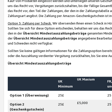
Kauf von Produkten eingelöst werden und unterliegen unseren Geschäf
uns das Recht vor, Vergütungen zurückzuhalten, bis der fällige Gesamt
das Recht vor, den Teil der Zahlungen, der den in der Zahlungstabelle 
Zahlungsart angibst. Die Zahlung per Amazon-Geschenkgutschein ist in
Option 3: Zahlung per Scheck.
Wir übersenden Ihnen einen Scheck in Höh
Sollten Sie sich für diese Option entscheiden, behalten wir uns das Rec
den in der
Übersicht Mindestauszahlungsbeträge
genannten Mindest
der
Übersicht Mindestauszahlungsbeträge
angegebene Bearbeitung
und Schweden nicht verfügbar.
Sollten Sie keine gültigen Informationen für die Zahlungsoption bereit
oder die Auszahlung verdienter Vergütung zurückhalten, bis Sie eine A
Übersicht Mindestauszahlungsbeträge
UK Maxium
UK
FR,
Minimum
un
Option 1 (Überweisung)
25£
25
£5,000
Option 2
25£
25
(Geschenkgutschein)