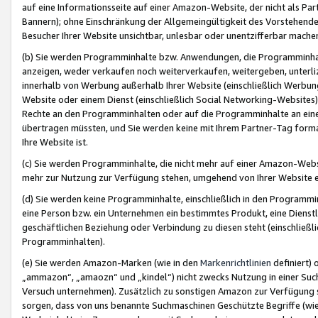
auf eine Informationsseite auf einer Amazon-Website, der nicht als Part
Bannern); ohne Einschränkung der Allgemeingültigkeit des Vorstehende
Besucher Ihrer Website unsichtbar, unlesbar oder unentzifferbar mache
(b) Sie werden Programminhalte bzw. Anwendungen, die Programminhalt
anzeigen, weder verkaufen noch weiterverkaufen, weitergeben, unterli
innerhalb von Werbung außerhalb Ihrer Website (einschließlich Werbun
Website oder einem Dienst (einschließlich Social Networking-Website
Rechte an den Programminhalten oder auf die Programminhalte an eine a
übertragen müssten, und Sie werden keine mit Ihrem Partner-Tag formati
Ihre Website ist.
(c) Sie werden Programminhalte, die nicht mehr auf einer Amazon-Websit
mehr zur Nutzung zur Verfügung stehen, umgehend von Ihrer Website e
(d) Sie werden keine Programminhalte, einschließlich in den Programmin
eine Person bzw. ein Unternehmen ein bestimmtes Produkt, eine Dienstle
geschäftlichen Beziehung oder Verbindung zu diesen steht (einschließli
Programminhalten).
(e) Sie werden Amazon-Marken (wie in den
Markenrichtlinien
definiert) 
„ammazon“, „amaozn“ und „kindel“) nicht zwecks Nutzung in einer Suc
Versuch unternehmen). Zusätzlich zu sonstigen Amazon zur Verfügung 
sorgen, dass von uns benannte Suchmaschinen Geschützte Begriffe (wie 