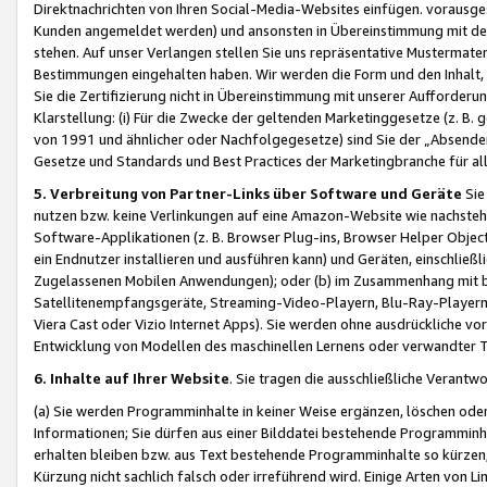
Direktnachrichten von Ihren Social-Media-Websites einfügen. vorausg
Kunden angemeldet werden) und ansonsten in Übereinstimmung mit der
stehen. Auf unser Verlangen stellen Sie uns repräsentative Mustermater
Bestimmungen eingehalten haben. Wir werden die Form und den Inhalt, di
Sie die Zertifizierung nicht in Übereinstimmung mit unserer Aufforderu
Klarstellung: (i) Für die Zwecke der geltenden Marketinggesetze (z. 
von 1991 und ähnlicher oder Nachfolgegesetze) sind Sie der „Absender“ j
Gesetze und Standards und Best Practices der Marketingbranche für 
5. Verbreitung von Partner-Links über Software und Geräte
Sie
nutzen bzw. keine Verlinkungen auf eine Amazon-Website wie nachsteh
Software-Applikationen (z. B. Browser Plug-ins, Browser Helper Objec
ein Endnutzer installieren und ausführen kann) und Geräten, einschlie
Zugelassenen Mobilen Anwendungen); oder (b) im Zusammenhang mit bzw.
Satellitenempfangsgeräte, Streaming-Video-Playern, Blu-Ray-Playern 
Viera Cast oder Vizio Internet Apps). Sie werden ohne ausdrückliche v
Entwicklung von Modellen des maschinellen Lernens oder verwandter 
6. Inhalte auf Ihrer Website
. Sie tragen die ausschließliche Verantwo
(a) Sie werden Programminhalte in keiner Weise ergänzen, löschen oder
Informationen; Sie dürfen aus einer Bilddatei bestehende Programminhal
erhalten bleiben bzw. aus Text bestehende Programminhalte so kürzen, 
Kürzung nicht sachlich falsch oder irreführend wird. Einige Arten von L