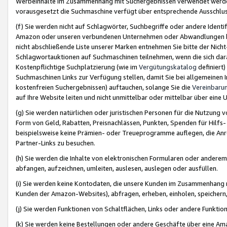
Werbeinhalte im Zusammenhang mit Suchergebnissen verwendet werden,
vorausgesetzt die Suchmaschine verfügt über entsprechende Ausschlu
(f) Sie werden nicht auf Schlagwörter, Suchbegriffe oder andere Ident
Amazon oder unseren verbundenen Unternehmen oder Abwandlungen bzw
nicht abschließende Liste unserer Marken entnehmen Sie bitte der Nich
Schlagwortauktionen auf Suchmaschinen teilnehmen, wenn die sich da
Kostenpflichtige Suchplatzierung (wie im
Vergütungskatalog
definiert
Suchmaschinen Links zur Verfügung stellen, damit Sie bei allgemeinen I
kostenfreien Suchergebnissen) auftauchen, solange Sie die
Vereinbaru
auf Ihre Website leiten und nicht unmittelbar oder mittelbar über eine
(g) Sie werden natürlichen oder juristischen Personen für die Nutzung 
Form von Geld, Rabatten, Preisnachlässen, Punkten, Spenden für Hilfs
beispielsweise keine Prämien- oder Treueprogramme auflegen, die Anrei
Partner-Links zu besuchen.
(h) Sie werden die Inhalte von elektronischen Formularen oder anderem M
abfangen, aufzeichnen, umleiten, auslesen, auslegen oder ausfüllen.
(i) Sie werden keine Kontodaten, die unsere Kunden im Zusammenhang 
Kunden der Amazon-Websites), abfragen, erheben, einholen, speichern,
(j) Sie werden Funktionen von Schaltflächen, Links oder andere Funkti
(k) Sie werden keine Bestellungen oder andere Geschäfte über eine Ama