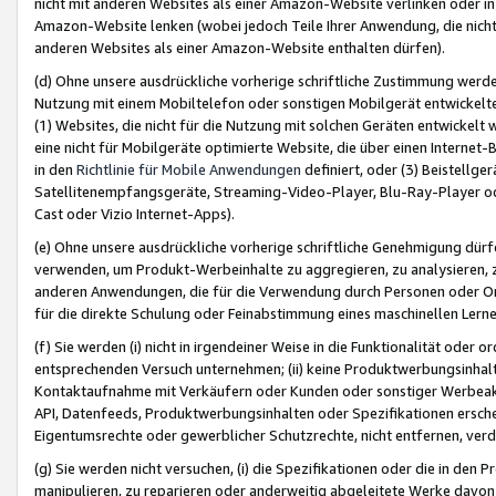
nicht mit anderen Websites als einer Amazon-Website verlinken oder i
Amazon-Website lenken (wobei jedoch Teile Ihrer Anwendung, die nich
anderen Websites als einer Amazon-Website enthalten dürfen).
(d) Ohne unsere ausdrückliche vorherige schriftliche Zustimmung werd
Nutzung mit einem Mobiltelefon oder sonstigen Mobilgerät entwickelt
(1) Websites, die nicht für die Nutzung mit solchen Geräten entwickelt
eine nicht für Mobilgeräte optimierte Website, die über einen Interne
in den
Richtlinie für Mobile Anwendungen
definiert, oder (3) Beistellge
Satellitenempfangsgeräte, Streaming-Video-Player, Blu-Ray-Player ode
Cast oder Vizio Internet-Apps).
(e) Ohne unsere ausdrückliche vorherige schriftliche Genehmigung dürfe
verwenden, um Produkt-Werbeinhalte zu aggregieren, zu analysieren, 
anderen Anwendungen, die für die Verwendung durch Personen oder Or
für die direkte Schulung oder Feinabstimmung eines maschinellen Lern
(f) Sie werden (i) nicht in irgendeiner Weise in die Funktionalität ode
entsprechenden Versuch unternehmen; (ii) keine Produktwerbungsinha
Kontaktaufnahme mit Verkäufern oder Kunden oder sonstiger Werbeaktiv
API, Datenfeeds, Produktwerbungsinhalten oder Spezifikationen erschei
Eigentumsrechte oder gewerblicher Schutzrechte, nicht entfernen, verd
(g) Sie werden nicht versuchen, (i) die Spezifikationen oder die in de
manipulieren, zu reparieren oder anderweitig abgeleitete Werke davon z