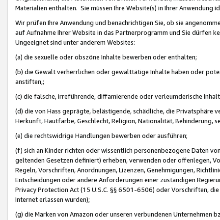
Materialien enthalten. Sie müssen Ihre Website(s) in Ihrer Anwendung ide
Wir prüfen Ihre Anwendung und benachrichtigen Sie, ob sie angenommen
auf Aufnahme Ihrer Website in das Partnerprogramm und Sie dürfen kei
Ungeeignet sind unter anderem Websites:
(a) die sexuelle oder obszöne Inhalte bewerben oder enthalten;
(b) die Gewalt verherrlichen oder gewalttätige Inhalte haben oder pot
anstiften,;
(c) die falsche, irreführende, diffamierende oder verleumderische Inha
(d) die von Hass geprägte, belästigende, schädliche, die Privatsphäre v
Herkunft, Hautfarbe, Geschlecht, Religion, Nationalität, Behinderung, 
(e) die rechtswidrige Handlungen bewerben oder ausführen;
(f) sich an Kinder richten oder wissentlich personenbezogene Daten vo
geltenden Gesetzen definiert) erheben, verwenden oder offenlegen, Vo
Regeln, Vorschriften, Anordnungen, Lizenzen, Genehmigungen, Richtlini
Entscheidungen oder andere Anforderungen einer zuständigen Regierung
Privacy Protection Act (15 U.S.C. §§ 6501-6506) oder Vorschriften, di
Internet erlassen wurden);
(g) die Marken von Amazon oder unseren verbundenen Unternehmen b