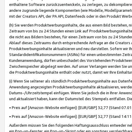
enthaltene Software zurückzuentwickeln, zu zerlegen, zu dekompilier
andere zugrunde liegende Komponenten (wie Modelle, Modellparameter
mit der Creators API, der PA API, Datenfeeds oder in den Produkt Werb
(h) Sie werden Produktwerbungsinhalte, die aus einem Bild bestehen, ni
Zeitraum von bis zu 24 Stunden einen Link auf Produktwerbungsinhalte
die nicht aus Bildern bestehen, für einen Zeitraum von bis zu 24 Stund
Ablauf dieses Zeitraums durch entsprechende Anfrage an die Creators 
Produktwerbungsinhalte aktualisieren und neu darstellen. Sofern wir Ih
Standardidentifikationsnummern (ASINs) für einen unbestimmten Zeitra
Kundenanwendung, dürfen unbeschadet des Vorstehenden Produktwerbu
Zwischenspeicher abgelegt werden. Auf unser Verlangen werden Sie un
die Produktwerbungsinhalte enthält oder nutzt, damit wir Ihre Einhalt
(i) Wenn Sie seltener als stündlich Produktwerbungsinhalte aus Datenfe
Anwendung angezeigten Produktwerbungsinhalte aktualisieren, werden 
Datums-/Uhrzeitstempel einfügen. Wenn Sie jedoch die in Ihrer Anwe
und aktualisiert haben, kann der Datumsteil des Stempels entfallen. Dies
• Preis auf [Amazon-Website einfügen]: [EUR/GBP] 32,77 (Stand 07.01.
• Preis auf [Amazon-Website einfügen]: [EUR/GBP] 32,77 (Stand 14:11 
Außerdem müssen Sie den folgenden Haftungsausschluss entweder neb
ein Pop-up-Fenster, ein Pop-up-Skript oder ein sonstiges vergleichba