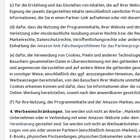
(c) für die Erstellung und das Einstellen von Inhalten, die auf Ihrer We
Eignung der jeweils dargestellten Inhalte (einschließlich sämtlicher 
Informationen, die Sie in einen Partner-Link aufnehmen oder mit diese
(d) dafür, dass die Nutzung der Programminhalte, Ihrer Website und des 
Verletzung oder missbräuchliche Ausübung unserer Rechte bzw. der Recht
Markenrechte, Datenschutzrechte, Veröffentlichungsrechte oder anderer
Einhaltung der
Amazon Anti-Fälschungsrichtlinien für das Partnerpro
(e) dafür, die Verwendung von Cookies, Pixeln und anderen Technologien
Besuchern gesammelten Daten in Übereinstimmung mit den geltenden Ge
und angemessen darzustellen und auf andere Weise die geltenden geset
in sonstiger Weise, einschließlich des ggf. anzuzeigenden Hinweises, d
Werbeanzeigen bereitstellen, von den Besuchern Ihrer Website unmitte
Cookies erkennen können und dafür, dass Sie Informationen über die v
Online-Werbung bereitstellen, soweit nach den anwendbaren gesetzlic
(f) für Ihre Nutzung, der Programminhalte und der Amazon-Marken, u
4. Werbeeinschränkungen.
Sie werden sich nicht an Werbe-, Market
Unternehmen oder in Verbindung mit einer Amazon-Website oder dem Pa
Vereinbarung
gestattet sind. Sie werden sich nicht an Werbeaktivitäten
Logos von uns oder unseren Partnern (einschließlich Amazon-Marken), 
E-Books, physischen Postsendungen, physischen Dokumenten oder in 