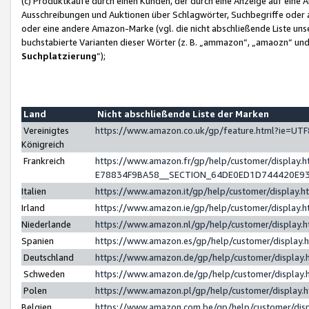
(c) Produktkäufe durch einen Kunden, der durch eine Anzeige auf eine 
Ausschreibungen und Auktionen über Schlagwörter, Suchbegriffe oder 
oder eine andere Amazon-Marke (vgl. die nicht abschließende Liste un
buchstabierte Varianten dieser Wörter (z. B. „ammazon“, „amaozn“ und „
Suchplatzierung
”);
Land
Nicht abschließende Liste der Marken
Vereinigtes
https://www.amazon.co.uk/gp/feature.html?ie=U
Königreich
Frankreich
https://www.amazon.fr/gp/help/customer/displa
E78834F9BA58__SECTION_64DE0ED1D744420E9
Italien
https://www.amazon.it/gp/help/customer/display
Irland
https://www.amazon.ie/gp/help/customer/displa
Niederlande
https://www.amazon.nl/gp/help/customer/display
Spanien
https://www.amazon.es/gp/help/customer/display
Deutschland
https://www.amazon.de/gp/help/customer/displa
Schweden
https://www.amazon.de/gp/help/customer/displa
Polen
https://www.amazon.pl/gp/help/customer/display
Belgien
https://www.amazon.com.be/gp/help/customer/d