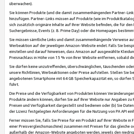
überwachen).
Sie können Produkte (und die damit zusammenhängenden Partner-Links)
hinzufügen. Partner-Links müssen auf Produkte (wie im Produktkatalog de
sich zusätzlich originäre Inhalte auf Ihrer Website befinden, die für 
Suchergebnisse, Events (z. B. Prime Day) oder die Homepages bestimmte
Sie müssen sämtliche Links und damit zusammenhängende Verweise auf z
Werbeaktion auf der jeweiligen Amazon-Website endet. Falls Sie beisp
einstellen und darauf hinweisen, dass Amazon auf ausgewählte Kleidun
Preisnachlass in Höhe von 15 % von Ihrer Website entfernen, sobald di
Sie dürfen keine unzutreffenden, überschwänglichen, täuschenden od
unsere Richtlinien, Werbeaktionen oder Preise aufstellen. Stellen Sie 
angebotenen Smartphone mit 64 GB Speicherkapazität ein, so dürfen S
führt.
Die Preise und die Verfügbarkeit von Produkten können Veränderungen 
Produkte ändern können, dürfen Sie auf Ihrer Website nur Angaben zu P
Preisen und Verfügbarkeit dargestellt sind bedienen oder (b) Sie Daten
der Lizenz festgelegten Anforderungen für die Nutzung von PA API einh
Ferner müssen Sie, falls Sie Preise für ein Produkt auf Ihrer Website in 
einer Preisvergleichsmaschine) zusammen mit Preisen für das gleiche o
außerhalb der Amazon-Website angeboten werden, jeweils den niedrigst