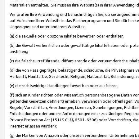
Materialien enthalten. Sie müssen Ihre Website(s) in Ihrer Anwendung ide
Wir prüfen Ihre Anwendung und benachrichtigen Sie, ob sie angenommen
auf Aufnahme Ihrer Website in das Partnerprogramm und Sie dürfen kei
Ungeeignet sind unter anderem Websites:
(a) die sexuelle oder obszöne Inhalte bewerben oder enthalten;
(b) die Gewalt verherrlichen oder gewalttätige Inhalte haben oder pot
anstiften,;
(c) die falsche, irreführende, diffamierende oder verleumderische Inha
(d) die von Hass geprägte, belästigende, schädliche, die Privatsphäre v
Herkunft, Hautfarbe, Geschlecht, Religion, Nationalität, Behinderung, 
(e) die rechtswidrige Handlungen bewerben oder ausführen;
(f) sich an Kinder richten oder wissentlich personenbezogene Daten vo
geltenden Gesetzen definiert) erheben, verwenden oder offenlegen, Vo
Regeln, Vorschriften, Anordnungen, Lizenzen, Genehmigungen, Richtlini
Entscheidungen oder andere Anforderungen einer zuständigen Regierung
Privacy Protection Act (15 U.S.C. §§ 6501-6506) oder Vorschriften, di
Internet erlassen wurden);
(g) die Marken von Amazon oder unseren verbundenen Unternehmen b