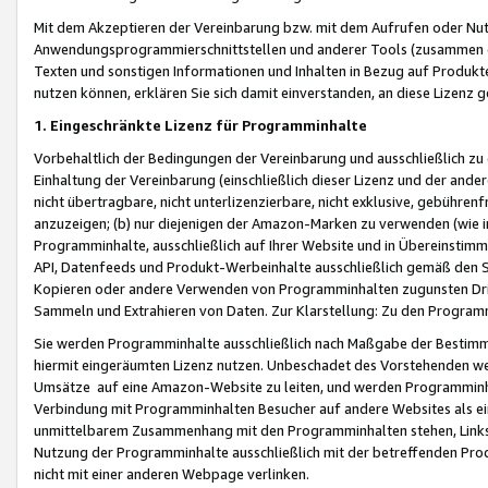
Mit dem Akzeptieren der Vereinbarung bzw. mit dem Aufrufen oder Nutz
Anwendungsprogrammierschnittstellen und anderer Tools (zusammen die
Texten und sonstigen Informationen und Inhalten in Bezug auf Produkte
nutzen können, erklären Sie sich damit einverstanden, an diese Lizenz 
1. Eingeschränkte Lizenz für Programminhalte
Vorbehaltlich der Bedingungen der Vereinbarung und ausschließlich z
Einhaltung der Vereinbarung (einschließlich dieser Lizenz und der ande
nicht übertragbare, nicht unterlizenzierbare, nicht exklusive, gebühren
anzuzeigen; (b) nur diejenigen der Amazon-Marken zu verwenden (wie in 
Programminhalte, ausschließlich auf Ihrer Website und in Übereinstimmu
API, Datenfeeds und Produkt-Werbeinhalte ausschließlich gemäß den Spe
Kopieren oder andere Verwenden von Programminhalten zugunsten Dri
Sammeln und Extrahieren von Daten. Zur Klarstellung: Zu den Program
Sie werden Programminhalte ausschließlich nach Maßgabe der Besti
hiermit eingeräumten Lizenz nutzen. Unbeschadet des Vorstehenden we
Umsätze auf eine Amazon-Website zu leiten, und werden Programminhal
Verbindung mit Programminhalten Besucher auf andere Websites als ein
unmittelbarem Zusammenhang mit den Programminhalten stehen, Links z
Nutzung der Programminhalte ausschließlich mit der betreffenden Pr
nicht mit einer anderen Webpage verlinken.