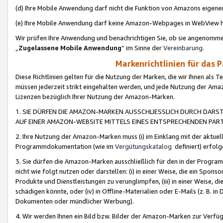
(d) Ihre Mobile Anwendung darf nicht die Funktion von Amazons eige
(e) Ihre Mobile Anwendung darf keine Amazon-Webpages in WebView 
Wir prüfen Ihre Anwendung und benachrichtigen Sie, ob sie angenomm
„
Zugelassene Mobile Anwendung
“ im Sinne der
Vereinbarung
.
Markenrichtlinien für das 
Diese Richtlinien gelten für die Nutzung der Marken, die wir Ihnen als 
müssen jederzeit strikt eingehalten werden, und jede Nutzung der Ama
Lizenzen bezüglich Ihrer Nutzung der Amazon-Marken.
1. SIE DÜRFEN DIE AMAZON-MARKEN AUSSCHLIESSLICH DURCH DARS
AUF EINER AMAZON-WEBSITE MITTELS EINES ENTSPRECHENDEN PART
2. Ihre Nutzung der Amazon-Marken muss (i) im Einklang mit der aktuells
Programmdokumentation (wie im
Vergütungskatalog
definiert) erfolg
3. Sie dürfen die Amazon-Marken ausschließlich für den in der Progr
nicht wie folgt nutzen oder darstellen: (i) in einer Weise, die ein Spo
Produkte und Dienstleistungen zu verunglimpfen, (iii) in einer Weise
schädigen könnte, oder (iv) in Offline-Materialien oder E-Mails (z. B.
Dokumenten oder mündlicher Werbung).
4. Wir werden Ihnen ein Bild bzw. Bilder der Amazon-Marken zur Verfüg