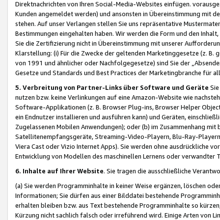
Direktnachrichten von Ihren Social-Media-Websites einfügen. vorausg
Kunden angemeldet werden) und ansonsten in Übereinstimmung mit der
stehen. Auf unser Verlangen stellen Sie uns repräsentative Mustermater
Bestimmungen eingehalten haben. Wir werden die Form und den Inhalt, di
Sie die Zertifizierung nicht in Übereinstimmung mit unserer Aufforderu
Klarstellung: (i) Für die Zwecke der geltenden Marketinggesetze (z. 
von 1991 und ähnlicher oder Nachfolgegesetze) sind Sie der „Absender“ j
Gesetze und Standards und Best Practices der Marketingbranche für 
5. Verbreitung von Partner-Links über Software und Geräte
Sie
nutzen bzw. keine Verlinkungen auf eine Amazon-Website wie nachsteh
Software-Applikationen (z. B. Browser Plug-ins, Browser Helper Objec
ein Endnutzer installieren und ausführen kann) und Geräten, einschlie
Zugelassenen Mobilen Anwendungen); oder (b) im Zusammenhang mit bzw.
Satellitenempfangsgeräte, Streaming-Video-Playern, Blu-Ray-Playern 
Viera Cast oder Vizio Internet Apps). Sie werden ohne ausdrückliche v
Entwicklung von Modellen des maschinellen Lernens oder verwandter 
6. Inhalte auf Ihrer Website
. Sie tragen die ausschließliche Verantwo
(a) Sie werden Programminhalte in keiner Weise ergänzen, löschen oder
Informationen; Sie dürfen aus einer Bilddatei bestehende Programminhal
erhalten bleiben bzw. aus Text bestehende Programminhalte so kürzen, 
Kürzung nicht sachlich falsch oder irreführend wird. Einige Arten von L