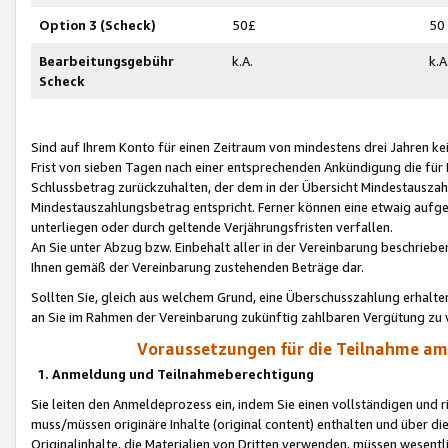
Option 3 (Scheck)
50£
50
Bearbeitungsgebühr
k.A.
k.A
Scheck
Sind auf Ihrem Konto für einen Zeitraum von mindestens drei Jahren kein
Frist von sieben Tagen nach einer entsprechenden Ankündigung die für
Schlussbetrag zurückzuhalten, der dem in der Übersicht Mindestausz
Mindestauszahlungsbetrag entspricht. Ferner können eine etwaig aufg
unterliegen oder durch geltende Verjährungsfristen verfallen.
An Sie unter Abzug bzw. Einbehalt aller in der Vereinbarung beschrieb
Ihnen gemäß der Vereinbarung zustehenden Beträge dar.
Sollten Sie, gleich aus welchem Grund, eine Überschusszahlung erhalte
an Sie im Rahmen der Vereinbarung zukünftig zahlbaren Vergütung zu 
Voraussetzungen für die Teilnahme a
1. Anmeldung und Teilnahmeberechtigung
Sie leiten den Anmeldeprozess ein, indem Sie einen vollständigen und 
muss/müssen originäre Inhalte (original content) enthalten und über d
Originalinhalte, die Materialien von Dritten verwenden, müssen wese