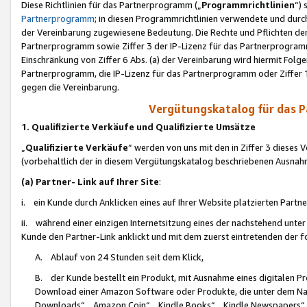
Diese Richtlinien für das Partnerprogramm („
Programmrichtlinien
“)
Partnerprogramm
; in diesen Programmrichtlinien verwendete und durch
der Vereinbarung zugewiesene Bedeutung. Die Rechte und Pflichten de
Partnerprogramm sowie Ziffer 3 der IP-Lizenz für das Partnerprogram
Einschränkung von Ziffer 6 Abs. (a) der Vereinbarung wird hiermit Fol
Partnerprogramm, die IP-Lizenz für das Partnerprogramm oder Ziffer 1
gegen die Vereinbarung.
Vergütungskatalog für das 
1. Qualifizierte Verkäufe und Qualifizierte Umsätze
„
Qualifizierte Verkäufe
“ werden von uns mit den in Ziffer 3 diese
(vorbehaltlich der in diesem Vergütungskatalog beschriebenen Ausnah
(a) Partner- Link auf Ihrer Site
:
i. ein Kunde durch Anklicken eines auf Ihrer Website platzierten Part
ii. während einer einzigen Internetsitzung eines der nachstehend unter (i)
Kunde den Partner-Link anklickt und mit dem zuerst eintretenden der f
A. Ablauf von 24 Stunden seit dem Klick,
B. der Kunde bestellt ein Produkt, mit Ausnahme eines digitalen P
Download einer Amazon Software oder Produkte, die unter dem N
Downloads“, „Amazon Coin“, „Kindle Books“, „Kindle Newspapers“, „