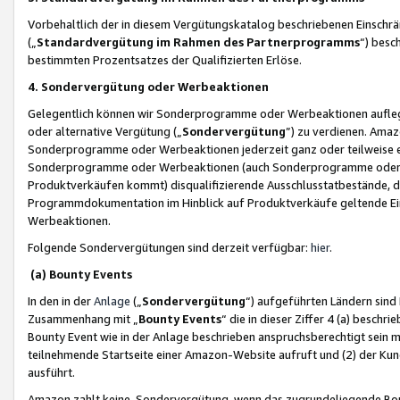
Vorbehaltlich der in diesem Vergütungskatalog beschriebenen Einschr
(„
Standardvergütung im Rahmen des Partnerprogramms
“) besc
bestimmten Prozentsatzes der Qualifizierten Erlöse.
4. Sondervergütung oder Werbeaktionen
Gelegentlich können wir Sonderprogramme oder Werbeaktionen auflegen,
oder alternative Vergütung („
Sondervergütung
”) zu verdienen. Amazo
Sonderprogramme oder Werbeaktionen jederzeit ganz oder teilweise einz
Sonderprogramme oder Werbeaktionen (auch Sonderprogramme oder We
Produktverkäufen kommt) disqualifizierende Ausschlusstatbestände, di
Programmdokumentation im Hinblick auf Produktverkäufe geltende E
Werbeaktionen.
Folgende Sondervergütungen sind derzeit verfügbar:
hier
.
(a) Bounty Events
In den in der
Anlage
(„
Sondervergütung
“) aufgeführten Ländern sind
Zusammenhang mit „
Bounty Events
“ die in dieser Ziffer 4 (a) besch
Bounty Event wie in der Anlage beschrieben anspruchsberechtigt sein mu
teilnehmende Startseite einer Amazon-Website aufruft und (2) der Kun
ausführt.
Amazon zahlt keine Sondervergütung, wenn das zugrundeliegende Boun