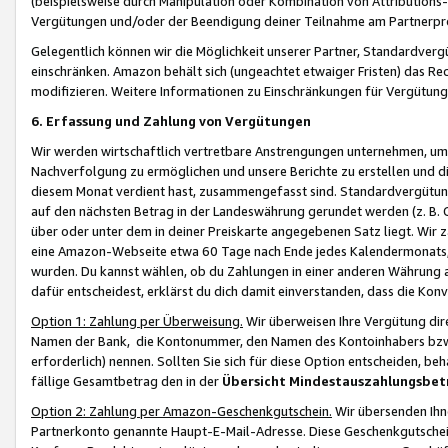
(beispielsweise durch Manipulation oder Kombination von Attributions-
Vergütungen und/oder der Beendigung deiner Teilnahme am Partnerp
Gelegentlich können wir die Möglichkeit unserer Partner, Standardv
einschränken. Amazon behält sich (ungeachtet etwaiger Fristen) das Re
modifizieren. Weitere Informationen zu Einschränkungen für Vergütung
6. Erfassung und Zahlung von Vergütungen
Wir werden wirtschaftlich vertretbare Anstrengungen unternehmen, um 
Nachverfolgung zu ermöglichen und unsere Berichte zu erstellen und di
diesem Monat verdient hast, zusammengefasst sind. Standardvergütung
auf den nächsten Betrag in der Landeswährung gerundet werden (z. B. C
über oder unter dem in deiner Preiskarte angegebenen Satz liegt. Wir
eine Amazon-Webseite etwa 60 Tage nach Ende jedes Kalendermonats, i
wurden. Du kannst wählen, ob du Zahlungen in einer anderen Währung
dafür entscheidest, erklärst du dich damit einverstanden, dass die K
Option 1: Zahlung per Überweisung.
Wir überweisen Ihre Vergütung dir
Namen der Bank, die Kontonummer, den Namen des Kontoinhabers bzw. a
erforderlich) nennen. Sollten Sie sich für diese Option entscheiden, be
fällige Gesamtbetrag den in der
Übersicht Mindestauszahlungsbet
Option 2: Zahlung per Amazon-Geschenkgutschein.
Wir übersenden Ihne
Partnerkonto genannte Haupt-E-Mail-Adresse. Diese Geschenkgutschei