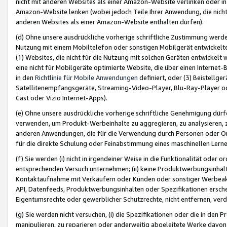
nicht mit anderen Websites als einer Amazon-Website verlinken oder i
Amazon-Website lenken (wobei jedoch Teile Ihrer Anwendung, die nich
anderen Websites als einer Amazon-Website enthalten dürfen).
(d) Ohne unsere ausdrückliche vorherige schriftliche Zustimmung werd
Nutzung mit einem Mobiltelefon oder sonstigen Mobilgerät entwickelt
(1) Websites, die nicht für die Nutzung mit solchen Geräten entwickelt
eine nicht für Mobilgeräte optimierte Website, die über einen Interne
in den
Richtlinie für Mobile Anwendungen
definiert, oder (3) Beistellge
Satellitenempfangsgeräte, Streaming-Video-Player, Blu-Ray-Player ode
Cast oder Vizio Internet-Apps).
(e) Ohne unsere ausdrückliche vorherige schriftliche Genehmigung dürfe
verwenden, um Produkt-Werbeinhalte zu aggregieren, zu analysieren, 
anderen Anwendungen, die für die Verwendung durch Personen oder Or
für die direkte Schulung oder Feinabstimmung eines maschinellen Lern
(f) Sie werden (i) nicht in irgendeiner Weise in die Funktionalität ode
entsprechenden Versuch unternehmen; (ii) keine Produktwerbungsinha
Kontaktaufnahme mit Verkäufern oder Kunden oder sonstiger Werbeaktiv
API, Datenfeeds, Produktwerbungsinhalten oder Spezifikationen erschei
Eigentumsrechte oder gewerblicher Schutzrechte, nicht entfernen, verd
(g) Sie werden nicht versuchen, (i) die Spezifikationen oder die in de
manipulieren, zu reparieren oder anderweitig abgeleitete Werke davon z