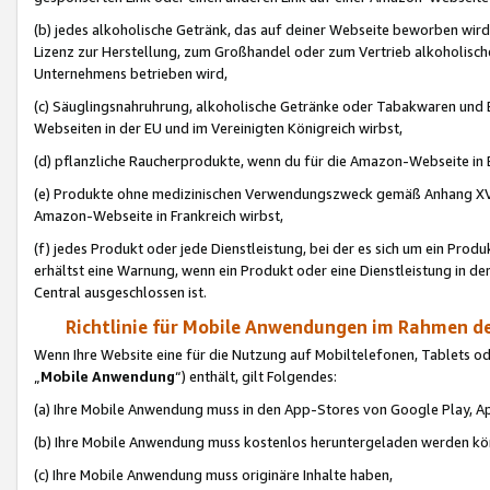
(b) jedes alkoholische Getränk, das auf deiner Webseite beworben wird
Lizenz zur Herstellung, zum Großhandel oder zum Vertrieb alkoholisch
Unternehmens betrieben wird,
(c) Säuglingsnahruhrung, alkoholische Getränke oder Tabakwaren und E
Webseiten in der EU und im Vereinigten Königreich wirbst,
(d) pflanzliche Raucherprodukte, wenn du für die Amazon-Webseite in B
(e) Produkte ohne medizinischen Verwendungszweck gemäß Anhang XVI 
Amazon-Webseite in Frankreich wirbst,
(f) jedes Produkt oder jede Dienstleistung, bei der es sich um ein Prod
erhältst eine Warnung, wenn ein Produkt oder eine Dienstleistung in de
Central ausgeschlossen ist.
Richtlinie für Mobile Anwendungen im Rahmen de
Wenn Ihre Website eine für die Nutzung auf Mobiltelefonen, Tablets 
„
Mobile Anwendung
“) enthält, gilt Folgendes:
(a) Ihre Mobile Anwendung muss in den App-Stores von Google Play, A
(b) Ihre Mobile Anwendung muss kostenlos heruntergeladen werden könn
(c) Ihre Mobile Anwendung muss originäre Inhalte haben,