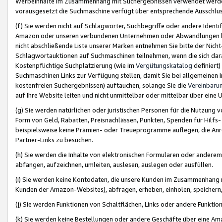
Werbeinhalte im Zusammenhang mit Suchergebnissen verwendet werden,
vorausgesetzt die Suchmaschine verfügt über entsprechende Ausschlu
(f) Sie werden nicht auf Schlagwörter, Suchbegriffe oder andere Ident
Amazon oder unseren verbundenen Unternehmen oder Abwandlungen bzw
nicht abschließende Liste unserer Marken entnehmen Sie bitte der Nich
Schlagwortauktionen auf Suchmaschinen teilnehmen, wenn die sich da
Kostenpflichtige Suchplatzierung (wie im
Vergütungskatalog
definiert
Suchmaschinen Links zur Verfügung stellen, damit Sie bei allgemeinen I
kostenfreien Suchergebnissen) auftauchen, solange Sie die
Vereinbaru
auf Ihre Website leiten und nicht unmittelbar oder mittelbar über eine
(g) Sie werden natürlichen oder juristischen Personen für die Nutzung 
Form von Geld, Rabatten, Preisnachlässen, Punkten, Spenden für Hilfs
beispielsweise keine Prämien- oder Treueprogramme auflegen, die Anrei
Partner-Links zu besuchen.
(h) Sie werden die Inhalte von elektronischen Formularen oder anderem M
abfangen, aufzeichnen, umleiten, auslesen, auslegen oder ausfüllen.
(i) Sie werden keine Kontodaten, die unsere Kunden im Zusammenhang 
Kunden der Amazon-Websites), abfragen, erheben, einholen, speichern,
(j) Sie werden Funktionen von Schaltflächen, Links oder andere Funkti
(k) Sie werden keine Bestellungen oder andere Geschäfte über eine Ama