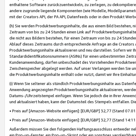
enthaltene Software zurückzuentwickeln, zu zerlegen, zu dekompilier
andere zugrunde liegende Komponenten (wie Modelle, Modellparameter
mit der Creators API, der PA API, Datenfeeds oder in den Produkt Werb
(h) Sie werden Produktwerbungsinhalte, die aus einem Bild bestehen, ni
Zeitraum von bis zu 24 Stunden einen Link auf Produktwerbungsinhalte
die nicht aus Bildern bestehen, für einen Zeitraum von bis zu 24 Stund
Ablauf dieses Zeitraums durch entsprechende Anfrage an die Creators 
Produktwerbungsinhalte aktualisieren und neu darstellen. Sofern wir Ih
Standardidentifikationsnummern (ASINs) für einen unbestimmten Zeitra
Kundenanwendung, dürfen unbeschadet des Vorstehenden Produktwerbu
Zwischenspeicher abgelegt werden. Auf unser Verlangen werden Sie un
die Produktwerbungsinhalte enthält oder nutzt, damit wir Ihre Einhalt
(i) Wenn Sie seltener als stündlich Produktwerbungsinhalte aus Datenfe
Anwendung angezeigten Produktwerbungsinhalte aktualisieren, werden 
Datums-/Uhrzeitstempel einfügen. Wenn Sie jedoch die in Ihrer Anwe
und aktualisiert haben, kann der Datumsteil des Stempels entfallen. Dies
• Preis auf [Amazon-Website einfügen]: [EUR/GBP] 32,77 (Stand 07.01.
• Preis auf [Amazon-Website einfügen]: [EUR/GBP] 32,77 (Stand 14:11 
Außerdem müssen Sie den folgenden Haftungsausschluss entweder neb
ein Pop-up-Fenster, ein Pop-up-Skript oder ein sonstiges vergleichba