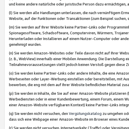
und keine andere natürliche oder juristische Person dazu ermächtigen, a
(l) Sie werden alle Handlungen unterlassen, die nach vernünftigem Erme
Website, auf der Funktionen oder Transaktionen (zum Beispiel suchen, s
(m) Sie werden auf Ihrer Website keine Partner-Links oder Programmin
Spionagesoftware, Schadsoftware, Computerviren, Würmern, Trojaner
Herunterladen oder Installieren auf einem Nutzer-Computer oder ande
genehmigt wurden.
(n) Sie werden Amazon-Websites oder Teile davon nicht auf Ihrer Websi
(z. B., WebView) innerhalb einer Mobilen Anwendung. Die Darstellung ein
Teilnahmevoraussetzungen stellt jedoch keinen Verstoß gegen diese Zif
(o) Sie werden keine Partner-Links oder andere Inhalte, die eine Am
Werbeseiten oder Layer-Werbung einstellen oder bereitstellen, mit Au
bewerben, die eng mit dem auf Ihrer Website befindlichen Material z
(p) Sie werden in Inhalte, die Sie auf einer Amazon-Website platzier
Werbediensten oder in einer Kundenbewertung, einem Forum, einem Wun
einer Amazon-Website verfügbaren Kontext) keine Partner-Links integr
(q) Sie werden nicht versuchen, den
Vergütungskatalog
zu umgehen oder
dass sich eine Webpage einer Amazon-Website im Browser eines Kunden 
(r) Sie werden nicht versuchen, Internetverkehr (Traffic) oder Vergü