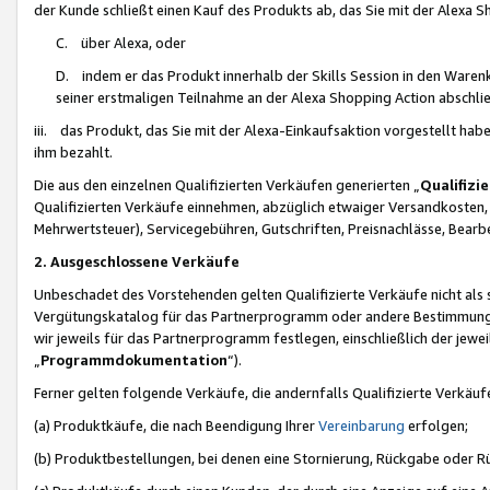
der Kunde schließt einen Kauf des Produkts ab, das Sie mit der Alexa 
C. über Alexa, oder
D. indem er das Produkt innerhalb der Skills Session in den Waren
seiner erstmaligen Teilnahme an der Alexa Shopping Action abschlie
iii. das Produkt, das Sie mit der Alexa-Einkaufsaktion vorgestellt ha
ihm bezahlt.
Die aus den einzelnen Qualifizierten Verkäufen generierten „
Qualifizi
Qualifizierten Verkäufe einnehmen, abzüglich etwaiger Versandkosten
Mehrwertsteuer), Servicegebühren, Gutschriften, Preisnachlässe, Bear
2. Ausgeschlossene Verkäufe
Unbeschadet des Vorstehenden gelten Qualifizierte Verkäufe nicht als
Vergütungskatalog für das Partnerprogramm oder andere Bestimmungen,
wir jeweils für das Partnerprogramm festlegen, einschließlich der jewe
„
Programmdokumentation
“).
Ferner gelten folgende Verkäufe, die andernfalls Qualifizierte Verkä
(a) Produktkäufe, die nach Beendigung Ihrer
Vereinbarung
erfolgen;
(b) Produktbestellungen, bei denen eine Stornierung, Rückgabe oder R