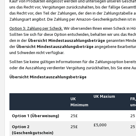
Kauf von Produkten eingelöst werden und unterliegen unseren Geschäf
uns das Recht vor, Vergütungen zurückzuhalten, bis der fällige Gesamt
das Recht vor, den Teil der Zahlungen, der den in der Zahlungstabelle 
Zahlungsart angibst. Die Zahlung per Amazon-Geschenkgutschein ist in
Option 3: Zahlung per Scheck.
Wir übersenden Ihnen einen Scheck in Höh
Sollten Sie sich für diese Option entscheiden, behalten wir uns das Rec
den in der
Übersicht Mindestauszahlungsbeträge
genannten Mindest
der
Übersicht Mindestauszahlungsbeträge
angegebene Bearbeitung
und Schweden nicht verfügbar.
Sollten Sie keine gültigen Informationen für die Zahlungsoption bereit
oder die Auszahlung verdienter Vergütung zurückhalten, bis Sie eine A
Übersicht Mindestauszahlungsbeträge
UK Maxium
UK
FR,
Minimum
un
Option 1 (Überweisung)
25£
25
£5,000
Option 2
25£
25
(Geschenkgutschein)