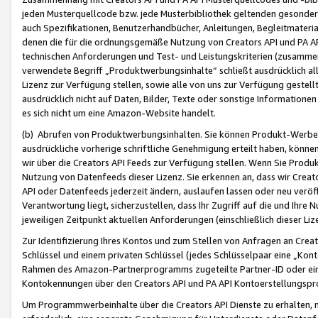
jeden Musterquellcode bzw. jede Musterbibliothek geltenden gesonder
auch Spezifikationen, Benutzerhandbücher, Anleitungen, Begleitmaterial
denen die für die ordnungsgemäße Nutzung von Creators API und PA A
technischen Anforderungen und Test- und Leistungskriterien (zusammen
verwendete Begriff „Produktwerbungsinhalte“ schließt ausdrücklich al
Lizenz zur Verfügung stellen, sowie alle von uns zur Verfügung gestel
ausdrücklich nicht auf Daten, Bilder, Texte oder sonstige Informatione
es sich nicht um eine Amazon-Website handelt.
(b) Abrufen von Produktwerbungsinhalten. Sie können Produkt-Werbein
ausdrückliche vorherige schriftliche Genehmigung erteilt haben, könn
wir über die Creators API Feeds zur Verfügung stellen. Wenn Sie Produk
Nutzung von Datenfeeds dieser Lizenz. Sie erkennen an, dass wir Creat
API oder Datenfeeds jederzeit ändern, auslaufen lassen oder neu veröffe
Verantwortung liegt, sicherzustellen, dass Ihr Zugriff auf die und Ihr
jeweiligen Zeitpunkt aktuellen Anforderungen (einschließlich dieser Liz
Zur Identifizierung Ihres Kontos und zum Stellen von Anfragen an Crea
Schlüssel und einem privaten Schlüssel (jedes Schlüsselpaar eine „Kon
Rahmen des Amazon-Partnerprogramms zugeteilte Partner-ID oder ein
Kontokennungen über den Creators API und PA API Kontoerstellungspro
Um Programmwerbeinhalte über die Creators API Dienste zu erhalten, m