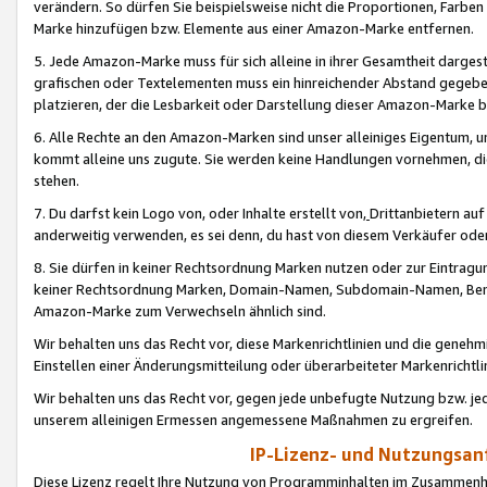
verändern. So dürfen Sie beispielsweise nicht die Proportionen, Farb
Marke hinzufügen bzw. Elemente aus einer Amazon-Marke entfernen.
5. Jede Amazon-Marke muss für sich alleine in ihrer Gesamtheit darge
grafischen oder Textelementen muss ein hinreichender Abstand gegebe
platzieren, der die Lesbarkeit oder Darstellung dieser Amazon-Marke b
6. Alle Rechte an den Amazon-Marken sind unser alleiniges Eigentum, 
kommt alleine uns zugute. Sie werden keine Handlungen vornehmen, 
stehen.
7. Du darfst kein Logo von, oder Inhalte erstellt von,
Drittanbietern au
anderweitig verwenden, es sei denn, du hast von diesem Verkäufer oder
8. Sie dürfen in keiner Rechtsordnung Marken nutzen oder zur Eintragu
keiner Rechtsordnung Marken, Domain-Namen, Subdomain-Namen, Benu
Amazon-Marke zum Verwechseln ähnlich sind.
Wir behalten uns das Recht vor, diese Markenrichtlinien und die gene
Einstellen einer Änderungsmitteilung oder überarbeiteter Markenricht
Wir behalten uns das Recht vor, gegen jede unbefugte Nutzung bzw. jede 
unserem alleinigen Ermessen angemessene Maßnahmen zu ergreifen.
IP-Lizenz- und Nutzungsan
Diese Lizenz regelt Ihre Nutzung von Programminhalten im Zusammen