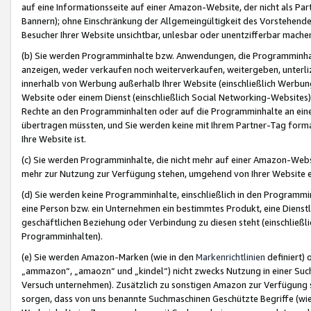
auf eine Informationsseite auf einer Amazon-Website, der nicht als Part
Bannern); ohne Einschränkung der Allgemeingültigkeit des Vorstehende
Besucher Ihrer Website unsichtbar, unlesbar oder unentzifferbar mache
(b) Sie werden Programminhalte bzw. Anwendungen, die Programminhalt
anzeigen, weder verkaufen noch weiterverkaufen, weitergeben, unterli
innerhalb von Werbung außerhalb Ihrer Website (einschließlich Werbun
Website oder einem Dienst (einschließlich Social Networking-Website
Rechte an den Programminhalten oder auf die Programminhalte an eine a
übertragen müssten, und Sie werden keine mit Ihrem Partner-Tag formati
Ihre Website ist.
(c) Sie werden Programminhalte, die nicht mehr auf einer Amazon-Websit
mehr zur Nutzung zur Verfügung stehen, umgehend von Ihrer Website e
(d) Sie werden keine Programminhalte, einschließlich in den Programmin
eine Person bzw. ein Unternehmen ein bestimmtes Produkt, eine Dienstle
geschäftlichen Beziehung oder Verbindung zu diesen steht (einschließli
Programminhalten).
(e) Sie werden Amazon-Marken (wie in den
Markenrichtlinien
definiert) 
„ammazon“, „amaozn“ und „kindel“) nicht zwecks Nutzung in einer Suc
Versuch unternehmen). Zusätzlich zu sonstigen Amazon zur Verfügung 
sorgen, dass von uns benannte Suchmaschinen Geschützte Begriffe (wie 