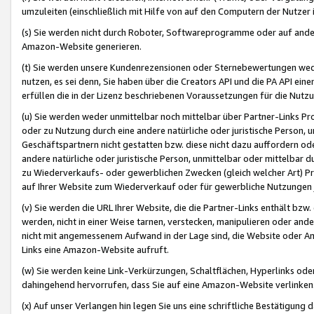
umzuleiten (einschließlich mit Hilfe von auf den Computern der Nutzer i
(s) Sie werden nicht durch Roboter, Softwareprogramme oder auf andere
Amazon-Website generieren.
(t) Sie werden unsere Kundenrezensionen oder Sternebewertungen wed
nutzen, es sei denn, Sie haben über die Creators API und die PA API e
erfüllen die in der Lizenz beschriebenen Voraussetzungen für die Nutzu
(u) Sie werden weder unmittelbar noch mittelbar über Partner-Links P
oder zu Nutzung durch eine andere natürliche oder juristische Person,
Geschäftspartnern nicht gestatten bzw. diese nicht dazu auffordern od
andere natürliche oder juristische Person, unmittelbar oder mittelbar
zu Wiederverkaufs- oder gewerblichen Zwecken (gleich welcher Art) 
auf Ihrer Website zum Wiederverkauf oder für gewerbliche Nutzungen 
(v) Sie werden die URL Ihrer Website, die die Partner-Links enthält b
werden, nicht in einer Weise tarnen, verstecken, manipulieren oder and
nicht mit angemessenem Aufwand in der Lage sind, die Website oder A
Links eine Amazon-Website aufruft.
(w) Sie werden keine Link-Verkürzungen, Schaltflächen, Hyperlinks ode
dahingehend hervorrufen, dass Sie auf eine Amazon-Website verlinken
(x) Auf unser Verlangen hin legen Sie uns eine schriftliche Bestätigung