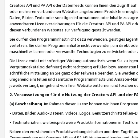
Creators API und PA API oder Datenfeeds können Ihnen den Zugriff auf D
oder mehreren verbundenen Websites angebotenen Produkte ermögliche
Daten, Bilder, Texte oder sonstigen Informationen oder Inhalte zuzugre
anwendbaren Lizenzvereinbarungen für die Creators API und PA API od
diesen verbundenen Websites zur Verfügung gestellt werden.
Sie dürfen den Programminhalt nicht dazu verwenden, geistiges Eigent
verletzen. Sie dürfen Programminhalte nicht verwenden, um direkt ode
maschinelles Lernen oder verwandte Technologien zu entwickeln oder zu
Die Lizenz endet mit sofortiger Wirkung automatisch, wenn Sie zu irg
Vergütungskatalog definiert) nicht rechtzeitig erfüllen bzw. ansonsten
schriftliche Mitteilung an Sie ganz oder teilweise beenden. Sie werden
umgehend einstellen und sämtliche Programminhalte und Amazon-Marke
jeweils verlangt, umgehend von Ihrer Website entfernen und löschen od
2. Voraussetzungen für die Nutzung der Creators API und der P
(a)
Beschreibung
. Im Rahmen dieser Lizenz können wir Ihnen Programmi
• Daten, Bilder, Audio-Dateien, Videos, Logos, Benutzerschnittstellen-
• Textmaterialien, wie beispielsweise Produktinformationen in Textfor
Neben den vorstehenden Produktwerbungsinhalten und dem Zugriff auf 
Zusammenhang mit Creators API und PA API Musterquellcodes und -bibli