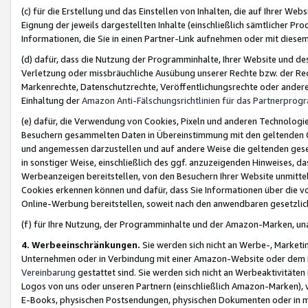
(c) für die Erstellung und das Einstellen von Inhalten, die auf Ihrer We
Eignung der jeweils dargestellten Inhalte (einschließlich sämtlicher 
Informationen, die Sie in einen Partner-Link aufnehmen oder mit diese
(d) dafür, dass die Nutzung der Programminhalte, Ihrer Website und des 
Verletzung oder missbräuchliche Ausübung unserer Rechte bzw. der Recht
Markenrechte, Datenschutzrechte, Veröffentlichungsrechte oder anderer
Einhaltung der
Amazon Anti-Fälschungsrichtlinien für das Partnerpro
(e) dafür, die Verwendung von Cookies, Pixeln und anderen Technologien
Besuchern gesammelten Daten in Übereinstimmung mit den geltenden Ge
und angemessen darzustellen und auf andere Weise die geltenden geset
in sonstiger Weise, einschließlich des ggf. anzuzeigenden Hinweises, d
Werbeanzeigen bereitstellen, von den Besuchern Ihrer Website unmitte
Cookies erkennen können und dafür, dass Sie Informationen über die v
Online-Werbung bereitstellen, soweit nach den anwendbaren gesetzlic
(f) für Ihre Nutzung, der Programminhalte und der Amazon-Marken, u
4. Werbeeinschränkungen.
Sie werden sich nicht an Werbe-, Market
Unternehmen oder in Verbindung mit einer Amazon-Website oder dem Pa
Vereinbarung
gestattet sind. Sie werden sich nicht an Werbeaktivitäten
Logos von uns oder unseren Partnern (einschließlich Amazon-Marken), 
E-Books, physischen Postsendungen, physischen Dokumenten oder in 