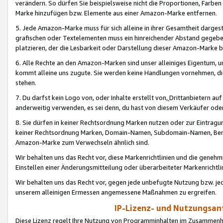
verändern. So dürfen Sie beispielsweise nicht die Proportionen, Farb
Marke hinzufügen bzw. Elemente aus einer Amazon-Marke entfernen.
5. Jede Amazon-Marke muss für sich alleine in ihrer Gesamtheit darge
grafischen oder Textelementen muss ein hinreichender Abstand gegebe
platzieren, der die Lesbarkeit oder Darstellung dieser Amazon-Marke b
6. Alle Rechte an den Amazon-Marken sind unser alleiniges Eigentum, 
kommt alleine uns zugute. Sie werden keine Handlungen vornehmen, 
stehen.
7. Du darfst kein Logo von, oder Inhalte erstellt von,
Drittanbietern au
anderweitig verwenden, es sei denn, du hast von diesem Verkäufer oder
8. Sie dürfen in keiner Rechtsordnung Marken nutzen oder zur Eintragu
keiner Rechtsordnung Marken, Domain-Namen, Subdomain-Namen, Benu
Amazon-Marke zum Verwechseln ähnlich sind.
Wir behalten uns das Recht vor, diese Markenrichtlinien und die gene
Einstellen einer Änderungsmitteilung oder überarbeiteter Markenricht
Wir behalten uns das Recht vor, gegen jede unbefugte Nutzung bzw. jede 
unserem alleinigen Ermessen angemessene Maßnahmen zu ergreifen.
IP-Lizenz- und Nutzungsan
Diese Lizenz regelt Ihre Nutzung von Programminhalten im Zusammen