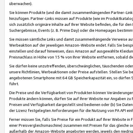
überwachen).
Sie können Produkte (und die damit zusammenhängenden Partner-Links)
hinzufügen. Partner-Links müssen auf Produkte (wie im Produktkatalog de
sich zusätzlich originäre Inhalte auf Ihrer Website befinden, die für 
Suchergebnisse, Events (z. B. Prime Day) oder die Homepages bestimmte
Sie müssen sämtliche Links und damit zusammenhängende Verweise auf z
Werbeaktion auf der jeweiligen Amazon-Website endet. Falls Sie beisp
einstellen und darauf hinweisen, dass Amazon auf ausgewählte Kleidun
Preisnachlass in Höhe von 15 % von Ihrer Website entfernen, sobald di
Sie dürfen keine unzutreffenden, überschwänglichen, täuschenden od
unsere Richtlinien, Werbeaktionen oder Preise aufstellen. Stellen Sie 
angebotenen Smartphone mit 64 GB Speicherkapazität ein, so dürfen S
führt.
Die Preise und die Verfügbarkeit von Produkten können Veränderungen 
Produkte ändern können, dürfen Sie auf Ihrer Website nur Angaben zu P
Preisen und Verfügbarkeit dargestellt sind bedienen oder (b) Sie Daten
der Lizenz festgelegten Anforderungen für die Nutzung von PA API einh
Ferner müssen Sie, falls Sie Preise für ein Produkt auf Ihrer Website in 
einer Preisvergleichsmaschine) zusammen mit Preisen für das gleiche o
außerhalb der Amazon-Website angeboten werden, jeweils den niedrigst