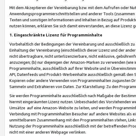
Mit dem Akzeptieren der Vereinbarung bzw. mit dem Aufrufen oder Nutz
Anwendungsprogrammierschnittstellen und anderer Tools (zusammen die
Texten und sonstigen Informationen und Inhalten in Bezug auf Produkte
nutzen können, erklären Sie sich damit einverstanden, an diese Lizenz 
1. Eingeschränkte Lizenz für Programminhalte
Vorbehaltlich der Bedingungen der Vereinbarung und ausschließlich z
Einhaltung der Vereinbarung (einschließlich dieser Lizenz und der ande
nicht übertragbare, nicht unterlizenzierbare, nicht exklusive, gebühren
anzuzeigen; (b) nur diejenigen der Amazon-Marken zu verwenden (wie in 
Programminhalte, ausschließlich auf Ihrer Website und in Übereinstimmu
API, Datenfeeds und Produkt-Werbeinhalte ausschließlich gemäß den Spe
Kopieren oder andere Verwenden von Programminhalten zugunsten Dri
Sammeln und Extrahieren von Daten. Zur Klarstellung: Zu den Program
Sie werden Programminhalte ausschließlich nach Maßgabe der Besti
hiermit eingeräumten Lizenz nutzen. Unbeschadet des Vorstehenden we
Umsätze auf eine Amazon-Website zu leiten, und werden Programminhal
Verbindung mit Programminhalten Besucher auf andere Websites als ein
unmittelbarem Zusammenhang mit den Programminhalten stehen, Links z
Nutzung der Programminhalte ausschließlich mit der betreffenden Pr
nicht mit einer anderen Webpage verlinken.