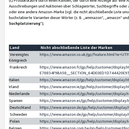
(c) Produktkäufe durch einen Kunden, der durch eine Anzeige auf eine 
Ausschreibungen und Auktionen über Schlagwörter, Suchbegriffe oder 
oder eine andere Amazon-Marke (vgl. die nicht abschließende Liste un
buchstabierte Varianten dieser Wörter (z. B. „ammazon“, „amaozn“ und „
Suchplatzierung
”);
Land
Nicht abschließende Liste der Marken
Vereinigtes
https://www.amazon.co.uk/gp/feature.html?ie=U
Königreich
Frankreich
https://www.amazon.fr/gp/help/customer/displa
E78834F9BA58__SECTION_64DE0ED1D744420E9
Italien
https://www.amazon.it/gp/help/customer/display
Irland
https://www.amazon.ie/gp/help/customer/displa
Niederlande
https://www.amazon.nl/gp/help/customer/display
Spanien
https://www.amazon.es/gp/help/customer/display
Deutschland
https://www.amazon.de/gp/help/customer/displa
Schweden
https://www.amazon.de/gp/help/customer/displa
Polen
https://www.amazon.pl/gp/help/customer/display
Belgien
https://www.amazon.com.be/gp/help/customer/d