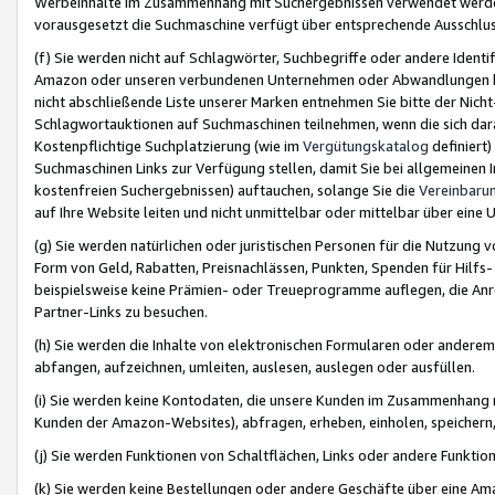
Werbeinhalte im Zusammenhang mit Suchergebnissen verwendet werden,
vorausgesetzt die Suchmaschine verfügt über entsprechende Ausschlu
(f) Sie werden nicht auf Schlagwörter, Suchbegriffe oder andere Ident
Amazon oder unseren verbundenen Unternehmen oder Abwandlungen bzw
nicht abschließende Liste unserer Marken entnehmen Sie bitte der Nich
Schlagwortauktionen auf Suchmaschinen teilnehmen, wenn die sich da
Kostenpflichtige Suchplatzierung (wie im
Vergütungskatalog
definiert
Suchmaschinen Links zur Verfügung stellen, damit Sie bei allgemeinen I
kostenfreien Suchergebnissen) auftauchen, solange Sie die
Vereinbaru
auf Ihre Website leiten und nicht unmittelbar oder mittelbar über eine
(g) Sie werden natürlichen oder juristischen Personen für die Nutzung 
Form von Geld, Rabatten, Preisnachlässen, Punkten, Spenden für Hilfs
beispielsweise keine Prämien- oder Treueprogramme auflegen, die Anrei
Partner-Links zu besuchen.
(h) Sie werden die Inhalte von elektronischen Formularen oder anderem M
abfangen, aufzeichnen, umleiten, auslesen, auslegen oder ausfüllen.
(i) Sie werden keine Kontodaten, die unsere Kunden im Zusammenhang 
Kunden der Amazon-Websites), abfragen, erheben, einholen, speichern,
(j) Sie werden Funktionen von Schaltflächen, Links oder andere Funkti
(k) Sie werden keine Bestellungen oder andere Geschäfte über eine Ama