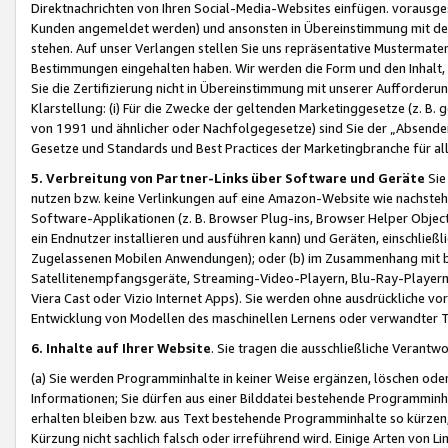
Direktnachrichten von Ihren Social-Media-Websites einfügen. vorausg
Kunden angemeldet werden) und ansonsten in Übereinstimmung mit der
stehen. Auf unser Verlangen stellen Sie uns repräsentative Mustermater
Bestimmungen eingehalten haben. Wir werden die Form und den Inhalt, di
Sie die Zertifizierung nicht in Übereinstimmung mit unserer Aufforderu
Klarstellung: (i) Für die Zwecke der geltenden Marketinggesetze (z. 
von 1991 und ähnlicher oder Nachfolgegesetze) sind Sie der „Absender“ j
Gesetze und Standards und Best Practices der Marketingbranche für 
5. Verbreitung von Partner-Links über Software und Geräte
Sie
nutzen bzw. keine Verlinkungen auf eine Amazon-Website wie nachsteh
Software-Applikationen (z. B. Browser Plug-ins, Browser Helper Objec
ein Endnutzer installieren und ausführen kann) und Geräten, einschlie
Zugelassenen Mobilen Anwendungen); oder (b) im Zusammenhang mit bzw.
Satellitenempfangsgeräte, Streaming-Video-Playern, Blu-Ray-Playern 
Viera Cast oder Vizio Internet Apps). Sie werden ohne ausdrückliche v
Entwicklung von Modellen des maschinellen Lernens oder verwandter 
6. Inhalte auf Ihrer Website
. Sie tragen die ausschließliche Verantwo
(a) Sie werden Programminhalte in keiner Weise ergänzen, löschen oder
Informationen; Sie dürfen aus einer Bilddatei bestehende Programminhal
erhalten bleiben bzw. aus Text bestehende Programminhalte so kürzen, 
Kürzung nicht sachlich falsch oder irreführend wird. Einige Arten von L