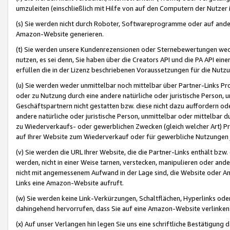
umzuleiten (einschließlich mit Hilfe von auf den Computern der Nutzer i
(s) Sie werden nicht durch Roboter, Softwareprogramme oder auf andere
Amazon-Website generieren.
(t) Sie werden unsere Kundenrezensionen oder Sternebewertungen wed
nutzen, es sei denn, Sie haben über die Creators API und die PA API e
erfüllen die in der Lizenz beschriebenen Voraussetzungen für die Nutzu
(u) Sie werden weder unmittelbar noch mittelbar über Partner-Links P
oder zu Nutzung durch eine andere natürliche oder juristische Person,
Geschäftspartnern nicht gestatten bzw. diese nicht dazu auffordern od
andere natürliche oder juristische Person, unmittelbar oder mittelbar
zu Wiederverkaufs- oder gewerblichen Zwecken (gleich welcher Art) 
auf Ihrer Website zum Wiederverkauf oder für gewerbliche Nutzungen 
(v) Sie werden die URL Ihrer Website, die die Partner-Links enthält b
werden, nicht in einer Weise tarnen, verstecken, manipulieren oder and
nicht mit angemessenem Aufwand in der Lage sind, die Website oder A
Links eine Amazon-Website aufruft.
(w) Sie werden keine Link-Verkürzungen, Schaltflächen, Hyperlinks ode
dahingehend hervorrufen, dass Sie auf eine Amazon-Website verlinken
(x) Auf unser Verlangen hin legen Sie uns eine schriftliche Bestätigung