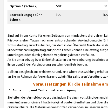
Option 3 (Scheck)
50£
50
Bearbeitungsgebühr
k.A.
k.A
Scheck
Sind auf Ihrem Konto für einen Zeitraum von mindestens drei Jahren kein
Frist von sieben Tagen nach einer entsprechenden Ankündigung die für
Schlussbetrag zurückzuhalten, der dem in der Übersicht Mindestausz
Mindestauszahlungsbetrag entspricht. Ferner können eine etwaig aufg
unterliegen oder durch geltende Verjährungsfristen verfallen.
An Sie unter Abzug bzw. Einbehalt aller in der Vereinbarung beschrieb
Ihnen gemäß der Vereinbarung zustehenden Beträge dar.
Sollten Sie, gleich aus welchem Grund, eine Überschusszahlung erhalte
an Sie im Rahmen der Vereinbarung zukünftig zahlbaren Vergütung zu 
Voraussetzungen für die Teilnahme a
1. Anmeldung und Teilnahmeberechtigung
Sie leiten den Anmeldeprozess ein, indem Sie einen vollständigen und 
muss/müssen originäre Inhalte (original content) enthalten und über d
Originalinhalte, die Materialien von Dritten verwenden, müssen wese