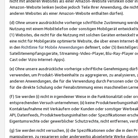
nicht mit anderen Websites als einer Amazon-Website verlinken oder i
Amazon-Website lenken (wobei jedoch Teile Ihrer Anwendung, die nich
anderen Websites als einer Amazon-Website enthalten dürfen).
(d) Ohne unsere ausdrückliche vorherige schriftliche Zustimmung werd
Nutzung mit einem Mobiltelefon oder sonstigen Mobilgerät entwickelt
(1) Websites, die nicht für die Nutzung mit solchen Geräten entwickelt
eine nicht für Mobilgeräte optimierte Website, die über einen Interne
in den
Richtlinie für Mobile Anwendungen
definiert, oder (3) Beistellge
Satellitenempfangsgeräte, Streaming-Video-Player, Blu-Ray-Player ode
Cast oder Vizio Internet-Apps).
(e) Ohne unsere ausdrückliche vorherige schriftliche Genehmigung dürfe
verwenden, um Produkt-Werbeinhalte zu aggregieren, zu analysieren, 
anderen Anwendungen, die für die Verwendung durch Personen oder Or
für die direkte Schulung oder Feinabstimmung eines maschinellen Lern
(f) Sie werden (i) nicht in irgendeiner Weise in die Funktionalität ode
entsprechenden Versuch unternehmen; (ii) keine Produktwerbungsinha
Kontaktaufnahme mit Verkäufern oder Kunden oder sonstiger Werbeaktiv
API, Datenfeeds, Produktwerbungsinhalten oder Spezifikationen erschei
Eigentumsrechte oder gewerblicher Schutzrechte, nicht entfernen, verd
(g) Sie werden nicht versuchen, (i) die Spezifikationen oder die in de
manipulieren, zu reparieren oder anderweitig abgeleitete Werke davon z