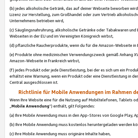
(b) jedes alkoholische Getränk, das auf deiner Webseite beworben wird
Lizenz zur Herstellung, zum Großhandel oder zum Vertrieb alkoholisch
Unternehmens betrieben wird,
(c) Säuglingsnahruhrung, alkoholische Getränke oder Tabakwaren und E
Webseiten in der EU und im Vereinigten Königreich wirbst,
(d) pflanzliche Raucherprodukte, wenn du für die Amazon-Webseite in B
(e) Produkte ohne medizinischen Verwendungszweck gemäß Anhang XVI 
Amazon-Webseite in Frankreich wirbst,
(f) jedes Produkt oder jede Dienstleistung, bei der es sich um ein Prod
erhältst eine Warnung, wenn ein Produkt oder eine Dienstleistung in de
Central ausgeschlossen ist.
Richtlinie für Mobile Anwendungen im Rahmen de
Wenn Ihre Website eine für die Nutzung auf Mobiltelefonen, Tablets 
„
Mobile Anwendung
“) enthält, gilt Folgendes:
(a) Ihre Mobile Anwendung muss in den App-Stores von Google Play, A
(b) Ihre Mobile Anwendung muss kostenlos heruntergeladen werden könn
(c) Ihre Mobile Anwendung muss originäre Inhalte haben,