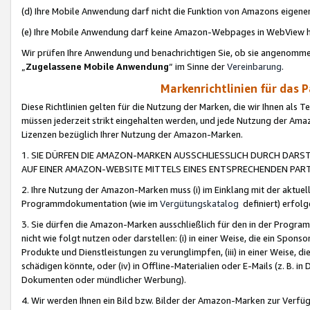
(d) Ihre Mobile Anwendung darf nicht die Funktion von Amazons eige
(e) Ihre Mobile Anwendung darf keine Amazon-Webpages in WebView 
Wir prüfen Ihre Anwendung und benachrichtigen Sie, ob sie angenomm
„
Zugelassene Mobile Anwendung
“ im Sinne der
Vereinbarung
.
Markenrichtlinien für das 
Diese Richtlinien gelten für die Nutzung der Marken, die wir Ihnen als 
müssen jederzeit strikt eingehalten werden, und jede Nutzung der Ama
Lizenzen bezüglich Ihrer Nutzung der Amazon-Marken.
1. SIE DÜRFEN DIE AMAZON-MARKEN AUSSCHLIESSLICH DURCH DARS
AUF EINER AMAZON-WEBSITE MITTELS EINES ENTSPRECHENDEN PART
2. Ihre Nutzung der Amazon-Marken muss (i) im Einklang mit der aktuells
Programmdokumentation (wie im
Vergütungskatalog
definiert) erfolg
3. Sie dürfen die Amazon-Marken ausschließlich für den in der Progr
nicht wie folgt nutzen oder darstellen: (i) in einer Weise, die ein Spo
Produkte und Dienstleistungen zu verunglimpfen, (iii) in einer Weise
schädigen könnte, oder (iv) in Offline-Materialien oder E-Mails (z. B.
Dokumenten oder mündlicher Werbung).
4. Wir werden Ihnen ein Bild bzw. Bilder der Amazon-Marken zur Verfüg