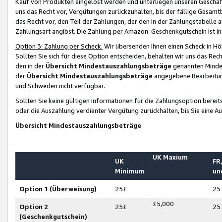
Kauf von Produkten eingelöst werden und unterliegen unseren Geschäf
uns das Recht vor, Vergütungen zurückzuhalten, bis der fällige Gesamt
das Recht vor, den Teil der Zahlungen, der den in der Zahlungstabelle 
Zahlungsart angibst. Die Zahlung per Amazon-Geschenkgutschein ist in
Option 3: Zahlung per Scheck.
Wir übersenden Ihnen einen Scheck in Höh
Sollten Sie sich für diese Option entscheiden, behalten wir uns das Rec
den in der
Übersicht Mindestauszahlungsbeträge
genannten Mindest
der
Übersicht Mindestauszahlungsbeträge
angegebene Bearbeitung
und Schweden nicht verfügbar.
Sollten Sie keine gültigen Informationen für die Zahlungsoption bereit
oder die Auszahlung verdienter Vergütung zurückhalten, bis Sie eine A
Übersicht Mindestauszahlungsbeträge
UK Maxium
UK
FR,
Minimum
un
Option 1 (Überweisung)
25£
25
£5,000
Option 2
25£
25
(Geschenkgutschein)