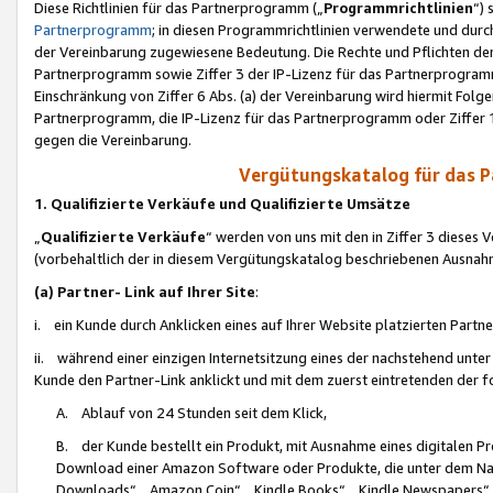
Diese Richtlinien für das Partnerprogramm („
Programmrichtlinien
“)
Partnerprogramm
; in diesen Programmrichtlinien verwendete und durch
der Vereinbarung zugewiesene Bedeutung. Die Rechte und Pflichten de
Partnerprogramm sowie Ziffer 3 der IP-Lizenz für das Partnerprogram
Einschränkung von Ziffer 6 Abs. (a) der Vereinbarung wird hiermit Fol
Partnerprogramm, die IP-Lizenz für das Partnerprogramm oder Ziffer 1
gegen die Vereinbarung.
Vergütungskatalog für das 
1. Qualifizierte Verkäufe und Qualifizierte Umsätze
„
Qualifizierte Verkäufe
“ werden von uns mit den in Ziffer 3 diese
(vorbehaltlich der in diesem Vergütungskatalog beschriebenen Ausnah
(a) Partner- Link auf Ihrer Site
:
i. ein Kunde durch Anklicken eines auf Ihrer Website platzierten Part
ii. während einer einzigen Internetsitzung eines der nachstehend unter (i)
Kunde den Partner-Link anklickt und mit dem zuerst eintretenden der f
A. Ablauf von 24 Stunden seit dem Klick,
B. der Kunde bestellt ein Produkt, mit Ausnahme eines digitalen P
Download einer Amazon Software oder Produkte, die unter dem N
Downloads“, „Amazon Coin“, „Kindle Books“, „Kindle Newspapers“, „