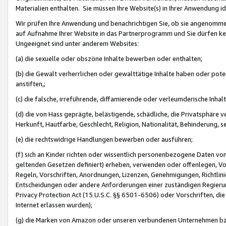
Materialien enthalten. Sie müssen Ihre Website(s) in Ihrer Anwendung ide
Wir prüfen Ihre Anwendung und benachrichtigen Sie, ob sie angenommen
auf Aufnahme Ihrer Website in das Partnerprogramm und Sie dürfen kei
Ungeeignet sind unter anderem Websites:
(a) die sexuelle oder obszöne Inhalte bewerben oder enthalten;
(b) die Gewalt verherrlichen oder gewalttätige Inhalte haben oder pot
anstiften,;
(c) die falsche, irreführende, diffamierende oder verleumderische Inha
(d) die von Hass geprägte, belästigende, schädliche, die Privatsphäre v
Herkunft, Hautfarbe, Geschlecht, Religion, Nationalität, Behinderung, 
(e) die rechtswidrige Handlungen bewerben oder ausführen;
(f) sich an Kinder richten oder wissentlich personenbezogene Daten vo
geltenden Gesetzen definiert) erheben, verwenden oder offenlegen, Vo
Regeln, Vorschriften, Anordnungen, Lizenzen, Genehmigungen, Richtlini
Entscheidungen oder andere Anforderungen einer zuständigen Regierung
Privacy Protection Act (15 U.S.C. §§ 6501-6506) oder Vorschriften, di
Internet erlassen wurden);
(g) die Marken von Amazon oder unseren verbundenen Unternehmen b