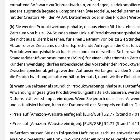
enthaltene Software zurückzuentwickeln, zu zerlegen, zu dekompilier
andere zugrunde liegende Komponenten (wie Modelle, Modellparameter
mit der Creators API, der PA API, Datenfeeds oder in den Produkt Werb
(h) Sie werden Produktwerbungsinhalte, die aus einem Bild bestehen, ni
Zeitraum von bis zu 24 Stunden einen Link auf Produktwerbungsinhalte
die nicht aus Bildern bestehen, für einen Zeitraum von bis zu 24 Stund
Ablauf dieses Zeitraums durch entsprechende Anfrage an die Creators 
Produktwerbungsinhalte aktualisieren und neu darstellen. Sofern wir Ih
Standardidentifikationsnummern (ASINs) für einen unbestimmten Zeitra
Kundenanwendung, dürfen unbeschadet des Vorstehenden Produktwerbu
Zwischenspeicher abgelegt werden. Auf unser Verlangen werden Sie un
die Produktwerbungsinhalte enthält oder nutzt, damit wir Ihre Einhalt
(i) Wenn Sie seltener als stündlich Produktwerbungsinhalte aus Datenfe
Anwendung angezeigten Produktwerbungsinhalte aktualisieren, werden 
Datums-/Uhrzeitstempel einfügen. Wenn Sie jedoch die in Ihrer Anwe
und aktualisiert haben, kann der Datumsteil des Stempels entfallen. Dies
• Preis auf [Amazon-Website einfügen]: [EUR/GBP] 32,77 (Stand 07.01.
• Preis auf [Amazon-Website einfügen]: [EUR/GBP] 32,77 (Stand 14:11 
Außerdem müssen Sie den folgenden Haftungsausschluss entweder neb
ein Pop-up-Fenster, ein Pop-up-Skript oder ein sonstiges vergleichba