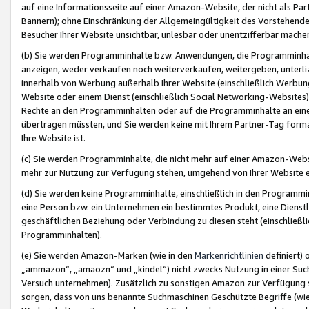
auf eine Informationsseite auf einer Amazon-Website, der nicht als Part
Bannern); ohne Einschränkung der Allgemeingültigkeit des Vorstehende
Besucher Ihrer Website unsichtbar, unlesbar oder unentzifferbar mache
(b) Sie werden Programminhalte bzw. Anwendungen, die Programminhalt
anzeigen, weder verkaufen noch weiterverkaufen, weitergeben, unterli
innerhalb von Werbung außerhalb Ihrer Website (einschließlich Werbun
Website oder einem Dienst (einschließlich Social Networking-Website
Rechte an den Programminhalten oder auf die Programminhalte an eine a
übertragen müssten, und Sie werden keine mit Ihrem Partner-Tag formati
Ihre Website ist.
(c) Sie werden Programminhalte, die nicht mehr auf einer Amazon-Websit
mehr zur Nutzung zur Verfügung stehen, umgehend von Ihrer Website e
(d) Sie werden keine Programminhalte, einschließlich in den Programmin
eine Person bzw. ein Unternehmen ein bestimmtes Produkt, eine Dienstle
geschäftlichen Beziehung oder Verbindung zu diesen steht (einschließli
Programminhalten).
(e) Sie werden Amazon-Marken (wie in den
Markenrichtlinien
definiert) 
„ammazon“, „amaozn“ und „kindel“) nicht zwecks Nutzung in einer Suc
Versuch unternehmen). Zusätzlich zu sonstigen Amazon zur Verfügung 
sorgen, dass von uns benannte Suchmaschinen Geschützte Begriffe (wie 