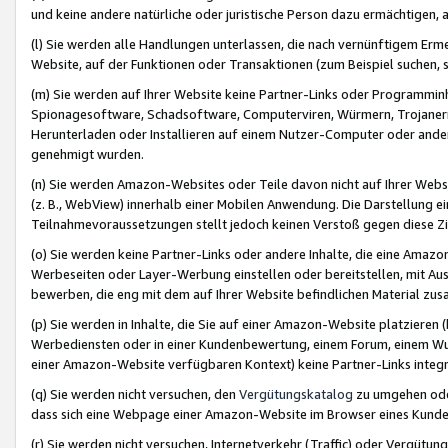
und keine andere natürliche oder juristische Person dazu ermächtigen, a
(l) Sie werden alle Handlungen unterlassen, die nach vernünftigem Erme
Website, auf der Funktionen oder Transaktionen (zum Beispiel suchen, s
(m) Sie werden auf Ihrer Website keine Partner-Links oder Programmin
Spionagesoftware, Schadsoftware, Computerviren, Würmern, Trojaner
Herunterladen oder Installieren auf einem Nutzer-Computer oder ande
genehmigt wurden.
(n) Sie werden Amazon-Websites oder Teile davon nicht auf Ihrer Websi
(z. B., WebView) innerhalb einer Mobilen Anwendung. Die Darstellung ein
Teilnahmevoraussetzungen stellt jedoch keinen Verstoß gegen diese Zif
(o) Sie werden keine Partner-Links oder andere Inhalte, die eine Am
Werbeseiten oder Layer-Werbung einstellen oder bereitstellen, mit Au
bewerben, die eng mit dem auf Ihrer Website befindlichen Material z
(p) Sie werden in Inhalte, die Sie auf einer Amazon-Website platzier
Werbediensten oder in einer Kundenbewertung, einem Forum, einem Wun
einer Amazon-Website verfügbaren Kontext) keine Partner-Links integr
(q) Sie werden nicht versuchen, den
Vergütungskatalog
zu umgehen oder
dass sich eine Webpage einer Amazon-Website im Browser eines Kunden 
(r) Sie werden nicht versuchen, Internetverkehr (Traffic) oder Vergü