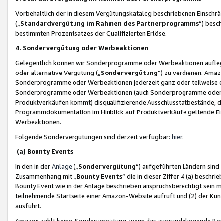
Vorbehaltlich der in diesem Vergütungskatalog beschriebenen Einschr
(„
Standardvergütung im Rahmen des Partnerprogramms
“) besc
bestimmten Prozentsatzes der Qualifizierten Erlöse.
4. Sondervergütung oder Werbeaktionen
Gelegentlich können wir Sonderprogramme oder Werbeaktionen auflegen,
oder alternative Vergütung („
Sondervergütung
”) zu verdienen. Amazo
Sonderprogramme oder Werbeaktionen jederzeit ganz oder teilweise einz
Sonderprogramme oder Werbeaktionen (auch Sonderprogramme oder We
Produktverkäufen kommt) disqualifizierende Ausschlusstatbestände, di
Programmdokumentation im Hinblick auf Produktverkäufe geltende E
Werbeaktionen.
Folgende Sondervergütungen sind derzeit verfügbar:
hier
.
(a) Bounty Events
In den in der
Anlage
(„
Sondervergütung
“) aufgeführten Ländern sind
Zusammenhang mit „
Bounty Events
“ die in dieser Ziffer 4 (a) besch
Bounty Event wie in der Anlage beschrieben anspruchsberechtigt sein mu
teilnehmende Startseite einer Amazon-Website aufruft und (2) der Kun
ausführt.
Amazon zahlt keine Sondervergütung, wenn das zugrundeliegende Boun