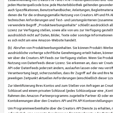
jeden Musterquellcode bzw. jede Musterbibliothek geltenden gesonder
auch Spezifikationen, Benutzerhandbücher, Anleitungen, Begleitmaterial
denen die für die ordnungsgemäße Nutzung von Creators API und PA A
technischen Anforderungen und Test- und Leistungskriterien (zusammen
verwendete Begriff „Produktwerbungsinhalte“ schließt ausdrücklich al
Lizenz zur Verfügung stellen, sowie alle von uns zur Verfügung gestel
ausdrücklich nicht auf Daten, Bilder, Texte oder sonstige Informatione
es sich nicht um eine Amazon-Website handelt.
(b) Abrufen von Produktwerbungsinhalten. Sie können Produkt-Werbein
ausdrückliche vorherige schriftliche Genehmigung erteilt haben, könn
wir über die Creators API Feeds zur Verfügung stellen. Wenn Sie Produk
Nutzung von Datenfeeds dieser Lizenz. Sie erkennen an, dass wir Creat
API oder Datenfeeds jederzeit ändern, auslaufen lassen oder neu veröffe
Verantwortung liegt, sicherzustellen, dass Ihr Zugriff auf die und Ihr
jeweiligen Zeitpunkt aktuellen Anforderungen (einschließlich dieser Liz
Zur Identifizierung Ihres Kontos und zum Stellen von Anfragen an Crea
Schlüssel und einem privaten Schlüssel (jedes Schlüsselpaar eine „Kon
Rahmen des Amazon-Partnerprogramms zugeteilte Partner-ID oder ein
Kontokennungen über den Creators API und PA API Kontoerstellungspro
Um Programmwerbeinhalte über die Creators API Dienste zu erhalten, m