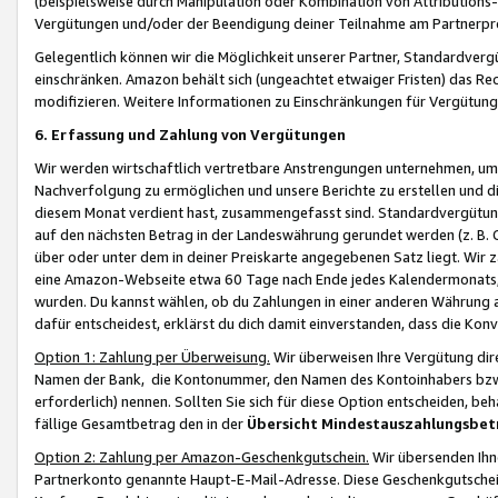
(beispielsweise durch Manipulation oder Kombination von Attributions-
Vergütungen und/oder der Beendigung deiner Teilnahme am Partnerp
Gelegentlich können wir die Möglichkeit unserer Partner, Standardv
einschränken. Amazon behält sich (ungeachtet etwaiger Fristen) das Re
modifizieren. Weitere Informationen zu Einschränkungen für Vergütung
6. Erfassung und Zahlung von Vergütungen
Wir werden wirtschaftlich vertretbare Anstrengungen unternehmen, um 
Nachverfolgung zu ermöglichen und unsere Berichte zu erstellen und di
diesem Monat verdient hast, zusammengefasst sind. Standardvergütung
auf den nächsten Betrag in der Landeswährung gerundet werden (z. B. C
über oder unter dem in deiner Preiskarte angegebenen Satz liegt. Wir
eine Amazon-Webseite etwa 60 Tage nach Ende jedes Kalendermonats, i
wurden. Du kannst wählen, ob du Zahlungen in einer anderen Währung
dafür entscheidest, erklärst du dich damit einverstanden, dass die K
Option 1: Zahlung per Überweisung.
Wir überweisen Ihre Vergütung dir
Namen der Bank, die Kontonummer, den Namen des Kontoinhabers bzw. a
erforderlich) nennen. Sollten Sie sich für diese Option entscheiden, be
fällige Gesamtbetrag den in der
Übersicht Mindestauszahlungsbet
Option 2: Zahlung per Amazon-Geschenkgutschein.
Wir übersenden Ihne
Partnerkonto genannte Haupt-E-Mail-Adresse. Diese Geschenkgutschei