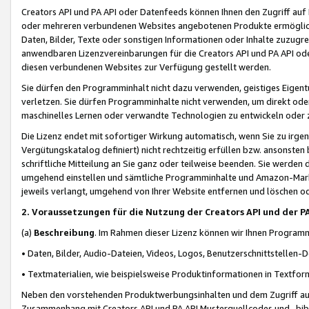
Creators API und PA API oder Datenfeeds können Ihnen den Zugriff auf D
oder mehreren verbundenen Websites angebotenen Produkte ermögliche
Daten, Bilder, Texte oder sonstigen Informationen oder Inhalte zuzugre
anwendbaren Lizenzvereinbarungen für die Creators API und PA API od
diesen verbundenen Websites zur Verfügung gestellt werden.
Sie dürfen den Programminhalt nicht dazu verwenden, geistiges Eigent
verletzen. Sie dürfen Programminhalte nicht verwenden, um direkt ode
maschinelles Lernen oder verwandte Technologien zu entwickeln oder zu
Die Lizenz endet mit sofortiger Wirkung automatisch, wenn Sie zu irg
Vergütungskatalog definiert) nicht rechtzeitig erfüllen bzw. ansonsten
schriftliche Mitteilung an Sie ganz oder teilweise beenden. Sie werden
umgehend einstellen und sämtliche Programminhalte und Amazon-Marke
jeweils verlangt, umgehend von Ihrer Website entfernen und löschen od
2. Voraussetzungen für die Nutzung der Creators API und der P
(a)
Beschreibung
. Im Rahmen dieser Lizenz können wir Ihnen Programmi
• Daten, Bilder, Audio-Dateien, Videos, Logos, Benutzerschnittstellen-
• Textmaterialien, wie beispielsweise Produktinformationen in Textfor
Neben den vorstehenden Produktwerbungsinhalten und dem Zugriff auf 
Zusammenhang mit Creators API und PA API Musterquellcodes und -bibli