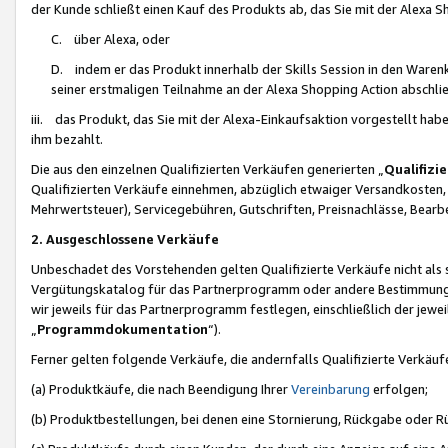
der Kunde schließt einen Kauf des Produkts ab, das Sie mit der Alexa 
C. über Alexa, oder
D. indem er das Produkt innerhalb der Skills Session in den Waren
seiner erstmaligen Teilnahme an der Alexa Shopping Action abschlie
iii. das Produkt, das Sie mit der Alexa-Einkaufsaktion vorgestellt ha
ihm bezahlt.
Die aus den einzelnen Qualifizierten Verkäufen generierten „
Qualifizi
Qualifizierten Verkäufe einnehmen, abzüglich etwaiger Versandkosten
Mehrwertsteuer), Servicegebühren, Gutschriften, Preisnachlässe, Bear
2. Ausgeschlossene Verkäufe
Unbeschadet des Vorstehenden gelten Qualifizierte Verkäufe nicht als
Vergütungskatalog für das Partnerprogramm oder andere Bestimmungen,
wir jeweils für das Partnerprogramm festlegen, einschließlich der jewe
„
Programmdokumentation
“).
Ferner gelten folgende Verkäufe, die andernfalls Qualifizierte Verkä
(a) Produktkäufe, die nach Beendigung Ihrer
Vereinbarung
erfolgen;
(b) Produktbestellungen, bei denen eine Stornierung, Rückgabe oder R