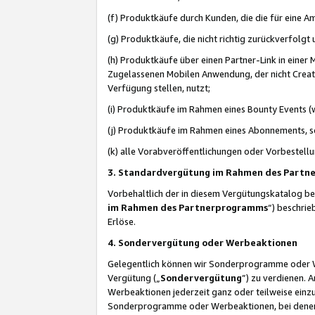
(f) Produktkäufe durch Kunden, die die für eine
(g) Produktkäufe, die nicht richtig zurückverfolg
(h) Produktkäufe über einen Partner-Link in einer
Zugelassenen Mobilen Anwendung, der nicht Creator
Verfügung stellen, nutzt;
(i) Produktkäufe im Rahmen eines Bounty Events (w
(j) Produktkäufe im Rahmen eines Abonnements, so
(k) alle Vorabveröffentlichungen oder Vorbestellu
3. Standardvergütung im Rahmen des Part
Vorbehaltlich der in diesem Vergütungskatalog b
im Rahmen des Partnerprogramms
“) beschri
Erlöse.
4. Sondervergütung oder Werbeaktionen
Gelegentlich können wir Sonderprogramme oder Wer
Vergütung („
Sondervergütung
”) zu verdienen. 
Werbeaktionen jederzeit ganz oder teilweise einz
Sonderprogramme oder Werbeaktionen, bei denen e