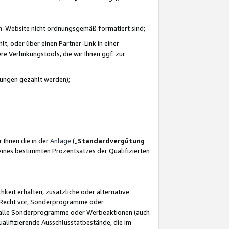
azon-Website nicht ordnungsgemäß formatiert sind;
, oder über einen Partner-Link in einer
e Verlinkungstools, die wir Ihnen ggf. zur
ütungen gezahlt werden);
 Ihnen die in der
Anlage
(„
Standardvergütung
ines bestimmten Prozentsatzes der Qualifizierten
eit erhalten, zusätzliche oder alternative
as Recht vor, Sonderprogramme oder
für alle Sonderprogramme oder Werbeaktionen (auch
lifizierende Ausschlusstatbestände, die im