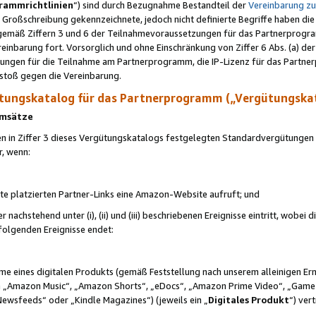
rammrichtlinien
“) sind durch Bezugnahme Bestandteil der
Vereinbarung z
Großschreibung gekennzeichnete, jedoch nicht definierte Begriffe haben die
 gemäß Ziffern 3 und 6 der Teilnahmevoraussetzungen für das Partnerprogram
nbarung fort. Vorsorglich und ohne Einschränkung von Ziffer 6 Abs. (a) der
ungen für die Teilnahme am Partnerprogramm, die IP-Lizenz für das Partner
rstoß gegen die Vereinbarung.
ungskatalog für das Partnerprogramm („Vergütungska
 Umsätze
n in Ziffer 3 dieses Vergütungskatalogs festgelegten Standardvergütungen v
r, wenn:
ite platzierten Partner-Links eine Amazon-Website aufruft; und
r nachstehend unter (i), (ii) und (iii) beschriebenen Ereignisse eintritt, wobe
 folgenden Ereignisse endet:
hme eines digitalen Produkts (gemäß Feststellung nach unserem alleinigen 
 „Amazon Music“, „Amazon Shorts“, „eDocs“, „Amazon Prime Video“, „Game
Newsfeeds“ oder „Kindle Magazines“) (jeweils ein „
Digitales Produkt
“) ver