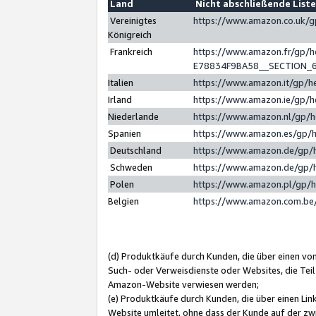
Land
Nicht abschließende List
Vereinigtes
https://www.amazon.co.uk/
Königreich
Frankreich
https://www.amazon.fr/gp/
E78834F9BA58__SECTION_
Italien
https://www.amazon.it/gp/h
Irland
https://www.amazon.ie/gp/
Niederlande
https://www.amazon.nl/gp/
Spanien
https://www.amazon.es/gp/
Deutschland
https://www.amazon.de/gp/
Schweden
https://www.amazon.de/gp/
Polen
https://www.amazon.pl/gp/
Belgien
https://www.amazon.com.be
(d) Produktkäufe durch Kunden, die über einen vo
Such- oder Verweisdienste oder Websites, die Teil
Amazon-Website verwiesen werden;
(e) Produktkäufe durch Kunden, die über einen Li
Website umleitet, ohne dass der Kunde auf der zw