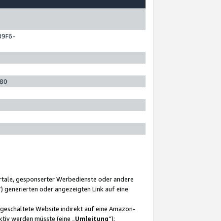
89F6-
280
ortale, gesponserter Werbedienste oder andere
“) generierten oder angezeigten Link auf eine
ngeschaltete Website indirekt auf eine Amazon-
ktiv werden müsste (eine „
Umleitung
“);