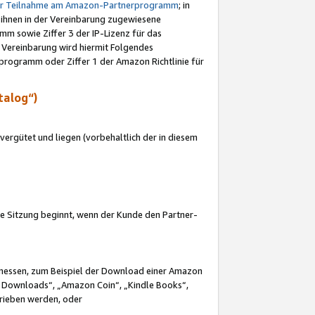
ur Teilnahme am Amazon-Partnerprogramm
; in
 ihnen in der Vereinbarung zugewiesene
m sowie Ziffer 3 der IP-Lizenz für das
 Vereinbarung wird hiermit Folgendes
programm oder Ziffer 1 der Amazon Richtlinie für
talog“)
ergütet und liegen (vorbehaltlich der in diesem
i die Sitzung beginnt, wenn der Kunde den Partner-
Ermessen, zum Beispiel der Download einer Amazon
 Downloads“, „Amazon Coin“, „Kindle Books“,
trieben werden, oder