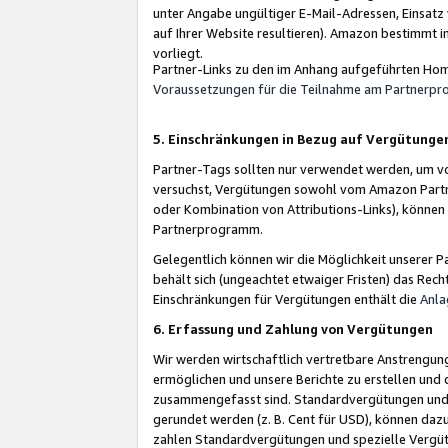
unter Angabe ungültiger E-Mail-Adressen, Einsatz
auf Ihrer Website resultieren). Amazon bestimmt i
vorliegt.
Partner-Links zu den im Anhang aufgeführten Hom
Voraussetzungen für die Teilnahme am Partnerp
5. Einschränkungen in Bezug auf Vergütunge
Partner-Tags sollten nur verwendet werden, um von 
versuchst, Vergütungen sowohl vom Amazon Partn
oder Kombination von Attributions-Links), könne
Partnerprogramm.
Gelegentlich können wir die Möglichkeit unsere
behält sich (ungeachtet etwaiger Fristen) das Rec
Einschränkungen für Vergütungen enthält die
Anla
6. Erfassung und Zahlung von Vergütungen
Wir werden wirtschaftlich vertretbare Anstrengu
ermöglichen und unsere Berichte zu erstellen und 
zusammengefasst sind. Standardvergütungen und s
gerundet werden (z. B. Cent für USD), können dazu
zahlen Standardvergütungen und spezielle Vergüt