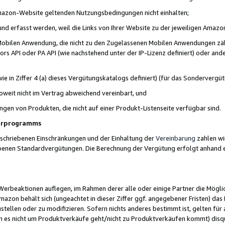
 Amazon-Website geltenden Nutzungsbedingungen nicht einhalten;
t und erfasst werden, weil die Links von Ihrer Website zu der jeweiligen Am
 Mobilen Anwendung, die nicht zu den Zugelassenen Mobilen Anwendungen zählt
s API oder PA API (wie nachstehend unter der IP-Lizenz definiert) oder ander
ie in Ziffer 4 (a) dieses Vergütungskatalogs definiert) (für das Sonderverg
weit nicht im Vertrag abweichend vereinbart, und
ngen von Produkten, die nicht auf einer Produkt-Listenseite verfügbar sind.
nerprogramms
eschriebenen Einschränkungen und der Einhaltung der
Vereinbarung
zahlen wir
ebenen Standardvergütungen. Die Berechnung der Vergütung erfolgt anhand e
beaktionen auflegen, im Rahmen derer alle oder einige Partner die Möglichk
Amazon behält sich (ungeachtet in dieser Ziffer ggf. angegebener Fristen) d
ustellen oder zu modifizieren. Sofern nichts anderes bestimmt ist, gelten 
s nicht um Produktverkäufe geht/nicht zu Produktverkäufen kommt) disqua