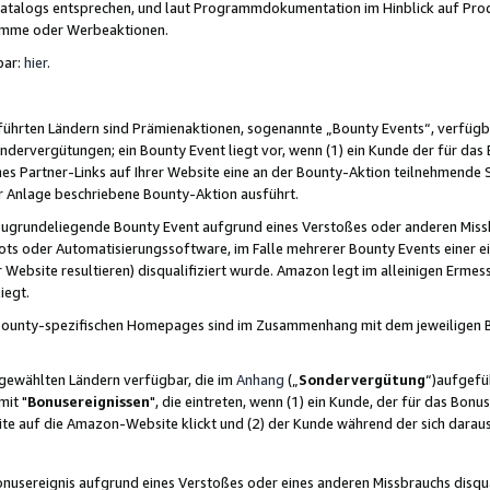
skatalogs entsprechen, und laut Programmdokumentation im Hinblick auf Pr
amme oder Werbeaktionen.
bar:
hier
.
führten Ländern sind Prämienaktionen, sogenannte „Bounty Events“, verfügb
Sondervergütungen; ein Bounty Event liegt vor, wenn (1) ein Kunde der für da
nes Partner-Links auf Ihrer Website eine an der Bounty-Aktion teilnehmende 
er Anlage beschriebene Bounty-Aktion ausführt.
ugrundeliegende Bounty Event aufgrund eines Verstoßes oder anderen Miss
ots oder Automatisierungssoftware, im Falle mehrerer Bounty Events einer e
r Website resultieren) disqualifiziert wurde. Amazon legt im alleinigen Ermess
iegt.
n Bounty-spezifischen Homepages sind im Zusammenhang mit dem jeweiligen
sgewählten Ländern verfügbar, die im
Anhang
(„
Sondervergütung
“)aufgefüh
it "
Bonusereignissen
", die eintreten, wenn (1) ein Kunde, der für das Bon
bsite auf die Amazon-Website klickt und (2) der Kunde während der sich dar
usereignis aufgrund eines Verstoßes oder eines anderen Missbrauchs disqua