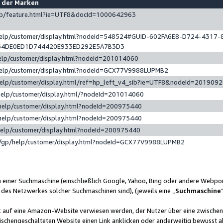
e der Marken
gp/feature.html?ie=UTF8&docId=1000642963
help/customer/display.html?nodeId=548524#GUID-602FA6E8-D724-4317-
64DE0ED1D744420E933ED292E5A7B3D3
elp/customer/display.html?nodeId=201014060
help/customer/display.html?nodeId=GCX77V9988LUPMB2
help/customer/display.html/ref=hp_left_v4_sib?ie=UTF8&nodeId=201909
help/customer/display.html/?nodeId=201014060
help/customer/display.html?nodeId=200975440
help/customer/display.html?nodeId=200975440
help/customer/display.html?nodeId=200975440
/gp/help/customer/display.html?nodeId=GCX77V9988LUPMB2
n einer Suchmaschine (einschließlich Google, Yahoo, Bing oder andere Webp
 des Netzwerkes solcher Suchmaschinen sind), (jeweils eine „
Suchmaschine
nk auf eine Amazon-Website verwiesen werden, der Nutzer über eine zwische
ischengeschalteten Website einen Link anklicken oder anderweitig bewusst a