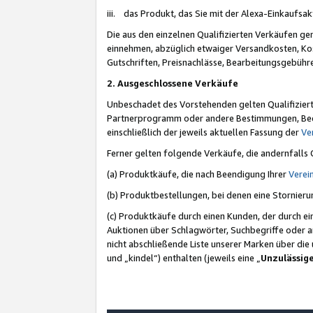
iii. das Produkt, das Sie mit der Alexa-Einkaufsa
Die aus den einzelnen Qualifizierten Verkäufen gen
einnehmen, abzüglich etwaiger Versandkosten, Ko
Gutschriften, Preisnachlässe, Bearbeitungsgebühr
2. Ausgeschlossene Verkäufe
Unbeschadet des Vorstehenden gelten Qualifiziert
Partnerprogramm oder andere Bestimmungen, Beding
einschließlich der jeweils aktuellen Fassung der
Ve
Ferner gelten folgende Verkäufe, die andernfalls
(a) Produktkäufe, die nach Beendigung Ihrer
Verei
(b) Produktbestellungen, bei denen eine Stornier
(c) Produktkäufe durch einen Kunden, der durch e
Auktionen über Schlagwörter, Suchbegriffe oder a
nicht abschließende Liste unserer Marken über di
und „kindel“) enthalten (jeweils eine „
Unzulässig