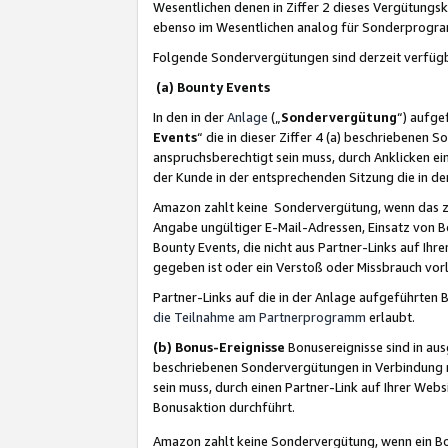
Wesentlichen denen in Ziffer 2 dieses Vergütung
ebenso im Wesentlichen analog für Sonderprogr
Folgende Sondervergütungen sind derzeit verfüg
(a) Bounty Events
In den in der
Anlage
(„
Sondervergütung
“) aufge
Events
“ die in dieser Ziffer 4 (a) beschriebenen 
anspruchsberechtigt sein muss, durch Anklicken ei
der Kunde in der entsprechenden Sitzung die in d
Amazon zahlt keine Sondervergütung, wenn das z
Angabe ungültiger E-Mail-Adressen, Einsatz von B
Bounty Events, die nicht aus Partner-Links auf Ihre
gegeben ist oder ein Verstoß oder Missbrauch vorl
Partner-Links auf die in der Anlage aufgeführte
die Teilnahme am Partnerprogramm
erlaubt.
(b) Bonus-Ereignisse
Bonusereignisse sind in au
beschriebenen Sondervergütungen in Verbindung m
sein muss, durch einen Partner-Link auf Ihrer We
Bonusaktion durchführt.
Amazon zahlt keine Sondervergütung, wenn ein Bon