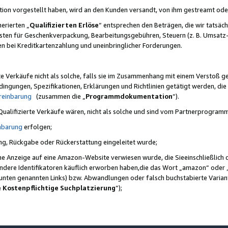
ktion vorgestellt haben, wird an den Kunden versandt, von ihm gestreamt od
erierten „
Qualifizierten Erlöse
“ entsprechen den Beträgen, die wir tatsäch
sten für Geschenkverpackung, Bearbeitungsgebühren, Steuern (z. B. Umsatz-
en bei Kreditkartenzahlung und uneinbringlicher Forderungen.
e Verkäufe nicht als solche, falls sie im Zusammenhang mit einem Verstoß 
ungen, Spezifikationen, Erklärungen und Richtlinien getätigt werden, die 
reinbarung
(zusammen die „
Programmdokumentation
“).
 Qualifizierte Verkäufe wären, nicht als solche und sind vom Partnerprogra
nbarung
erfolgen;
ung, Rückgabe oder Rückerstattung eingeleitet wurde;
ine Anzeige auf eine Amazon-Website verwiesen wurde, die Sieeinschließlich
ndere Identifikatoren käuflich erworben haben,die das Wort „amazon“ oder 
e unten genannten Links) bzw. Abwandlungen oder falsch buchstabierte Varia
e Kostenpflichtige Suchplatzierung
”);