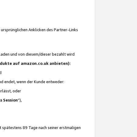
 ursprünglichen Anklicken des Partner-Links
laden und von diesem/dieser bezahlt wird
rodukte auf amazon.co.uk anbieten):
d
 und endet, wenn der Kunde entweder:
erlässt, oder
ls Session
“),
t spätestens 89 Tage nach seiner erstmaligen