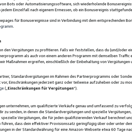
 von Bots oder Automatisierungssoftware, sich wiederholende Bonusereignisse
n jedem Einzelfall nach eigenem Ermessen, ob ein Bonusereignis stattgefund
epages für Bonusereignisse sind in Verbindung mit dem entsprechenden Bonu
rogramm
.
n
den Vergütungen zu profitieren. Falls wir feststellen, dass du (und/oder ein
erprogramm als auch von einem anderen Programm mit demselben Traffic ei
n wir Maßnahmen ergreifen, einschließlich der Einbehaltung von Vergütunge
r Partner, Standardvergütungen im Rahmen des Partnerprogramms oder Sonde
ht vor, Einschränkungen jederzeit ganz oder teilweise aufzuheben oder zu mod
ge
(„
Einschränkungen für Vergütungen
“).
ngen unternehmen, um qualifizierte Verkäufe genau und umfassend zu verfol
dir zu senden, in denen die Standardvergütungen und spezielle Vergütungen, 
pezielle Vergütungen, die für jeden qualifizierenden Verkauf berechnet un
 führen, dass dein effektiver Provisionssatz geringfügig über oder unter dem
ungen in der Standardwährung für eine Amazon-Webseite etwa 60 Tage nach