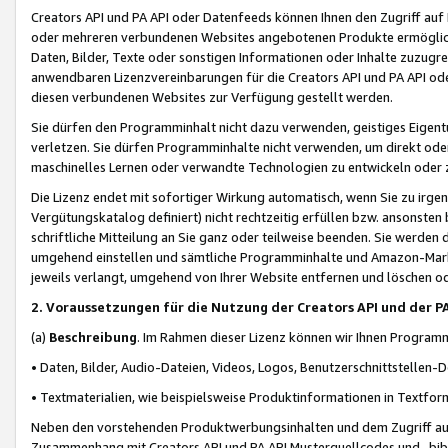
Creators API und PA API oder Datenfeeds können Ihnen den Zugriff auf D
oder mehreren verbundenen Websites angebotenen Produkte ermögliche
Daten, Bilder, Texte oder sonstigen Informationen oder Inhalte zuzugre
anwendbaren Lizenzvereinbarungen für die Creators API und PA API od
diesen verbundenen Websites zur Verfügung gestellt werden.
Sie dürfen den Programminhalt nicht dazu verwenden, geistiges Eigent
verletzen. Sie dürfen Programminhalte nicht verwenden, um direkt ode
maschinelles Lernen oder verwandte Technologien zu entwickeln oder zu
Die Lizenz endet mit sofortiger Wirkung automatisch, wenn Sie zu irg
Vergütungskatalog definiert) nicht rechtzeitig erfüllen bzw. ansonsten
schriftliche Mitteilung an Sie ganz oder teilweise beenden. Sie werden
umgehend einstellen und sämtliche Programminhalte und Amazon-Marke
jeweils verlangt, umgehend von Ihrer Website entfernen und löschen od
2. Voraussetzungen für die Nutzung der Creators API und der P
(a)
Beschreibung
. Im Rahmen dieser Lizenz können wir Ihnen Programmi
• Daten, Bilder, Audio-Dateien, Videos, Logos, Benutzerschnittstellen-
• Textmaterialien, wie beispielsweise Produktinformationen in Textfor
Neben den vorstehenden Produktwerbungsinhalten und dem Zugriff auf 
Zusammenhang mit Creators API und PA API Musterquellcodes und -bibli