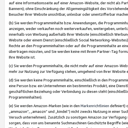
auf eine Informationsseite auf einer Amazon-Website, der nicht als Part
Bannern); ohne Einschränkung der Allgemeingültigkeit des Vorstehende
Besucher Ihrer Website unsichtbar, unlesbar oder unentzifferbar mache
(b) Sie werden Programminhalte bzw. Anwendungen, die Programminhalt
anzeigen, weder verkaufen noch weiterverkaufen, weitergeben, unterli
innerhalb von Werbung außerhalb Ihrer Website (einschließlich Werbun
Website oder einem Dienst (einschließlich Social Networking-Website
Rechte an den Programminhalten oder auf die Programminhalte an eine a
übertragen müssten, und Sie werden keine mit Ihrem Partner-Tag formati
Ihre Website ist.
(c) Sie werden Programminhalte, die nicht mehr auf einer Amazon-Websit
mehr zur Nutzung zur Verfügung stehen, umgehend von Ihrer Website e
(d) Sie werden keine Programminhalte, einschließlich in den Programmin
eine Person bzw. ein Unternehmen ein bestimmtes Produkt, eine Dienstle
geschäftlichen Beziehung oder Verbindung zu diesen steht (einschließli
Programminhalten).
(e) Sie werden Amazon-Marken (wie in den
Markenrichtlinien
definiert) 
„ammazon“, „amaozn“ und „kindel“) nicht zwecks Nutzung in einer Suc
Versuch unternehmen). Zusätzlich zu sonstigen Amazon zur Verfügung 
sorgen, dass von uns benannte Suchmaschinen Geschützte Begriffe (wie 