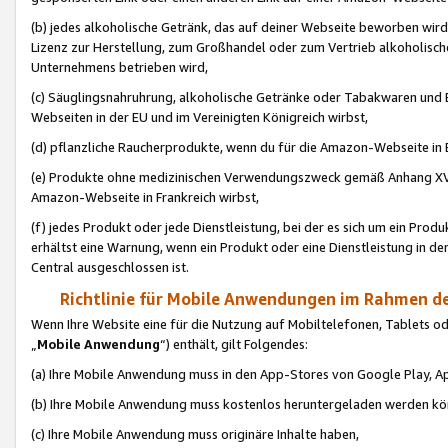
(b) jedes alkoholische Getränk, das auf deiner Webseite beworben wird
Lizenz zur Herstellung, zum Großhandel oder zum Vertrieb alkoholisch
Unternehmens betrieben wird,
(c) Säuglingsnahruhrung, alkoholische Getränke oder Tabakwaren und E
Webseiten in der EU und im Vereinigten Königreich wirbst,
(d) pflanzliche Raucherprodukte, wenn du für die Amazon-Webseite in B
(e) Produkte ohne medizinischen Verwendungszweck gemäß Anhang XVI 
Amazon-Webseite in Frankreich wirbst,
(f) jedes Produkt oder jede Dienstleistung, bei der es sich um ein Prod
erhältst eine Warnung, wenn ein Produkt oder eine Dienstleistung in de
Central ausgeschlossen ist.
Richtlinie für Mobile Anwendungen im Rahmen de
Wenn Ihre Website eine für die Nutzung auf Mobiltelefonen, Tablets 
„
Mobile Anwendung
“) enthält, gilt Folgendes:
(a) Ihre Mobile Anwendung muss in den App-Stores von Google Play, A
(b) Ihre Mobile Anwendung muss kostenlos heruntergeladen werden könn
(c) Ihre Mobile Anwendung muss originäre Inhalte haben,