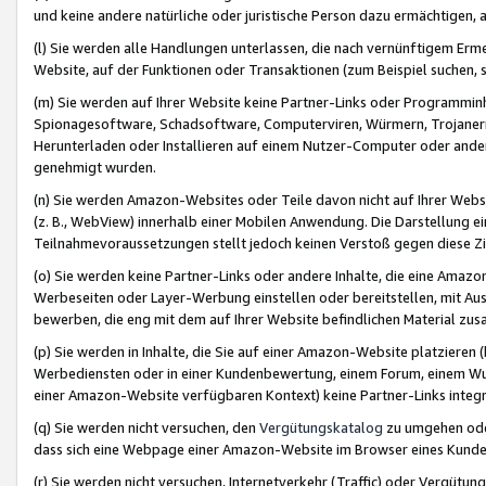
und keine andere natürliche oder juristische Person dazu ermächtigen, a
(l) Sie werden alle Handlungen unterlassen, die nach vernünftigem Erme
Website, auf der Funktionen oder Transaktionen (zum Beispiel suchen, s
(m) Sie werden auf Ihrer Website keine Partner-Links oder Programmin
Spionagesoftware, Schadsoftware, Computerviren, Würmern, Trojaner
Herunterladen oder Installieren auf einem Nutzer-Computer oder ande
genehmigt wurden.
(n) Sie werden Amazon-Websites oder Teile davon nicht auf Ihrer Websi
(z. B., WebView) innerhalb einer Mobilen Anwendung. Die Darstellung ein
Teilnahmevoraussetzungen stellt jedoch keinen Verstoß gegen diese Zif
(o) Sie werden keine Partner-Links oder andere Inhalte, die eine Am
Werbeseiten oder Layer-Werbung einstellen oder bereitstellen, mit Au
bewerben, die eng mit dem auf Ihrer Website befindlichen Material z
(p) Sie werden in Inhalte, die Sie auf einer Amazon-Website platzier
Werbediensten oder in einer Kundenbewertung, einem Forum, einem Wun
einer Amazon-Website verfügbaren Kontext) keine Partner-Links integr
(q) Sie werden nicht versuchen, den
Vergütungskatalog
zu umgehen oder
dass sich eine Webpage einer Amazon-Website im Browser eines Kunden 
(r) Sie werden nicht versuchen, Internetverkehr (Traffic) oder Vergü