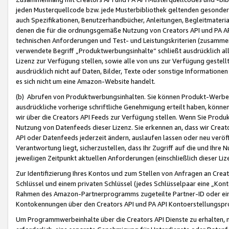
jeden Musterquellcode bzw. jede Musterbibliothek geltenden gesonder
auch Spezifikationen, Benutzerhandbücher, Anleitungen, Begleitmaterial
denen die für die ordnungsgemäße Nutzung von Creators API und PA A
technischen Anforderungen und Test- und Leistungskriterien (zusammen
verwendete Begriff „Produktwerbungsinhalte“ schließt ausdrücklich al
Lizenz zur Verfügung stellen, sowie alle von uns zur Verfügung gestel
ausdrücklich nicht auf Daten, Bilder, Texte oder sonstige Informatione
es sich nicht um eine Amazon-Website handelt.
(b) Abrufen von Produktwerbungsinhalten. Sie können Produkt-Werbein
ausdrückliche vorherige schriftliche Genehmigung erteilt haben, könn
wir über die Creators API Feeds zur Verfügung stellen. Wenn Sie Produk
Nutzung von Datenfeeds dieser Lizenz. Sie erkennen an, dass wir Creat
API oder Datenfeeds jederzeit ändern, auslaufen lassen oder neu veröffe
Verantwortung liegt, sicherzustellen, dass Ihr Zugriff auf die und Ihr
jeweiligen Zeitpunkt aktuellen Anforderungen (einschließlich dieser Liz
Zur Identifizierung Ihres Kontos und zum Stellen von Anfragen an Crea
Schlüssel und einem privaten Schlüssel (jedes Schlüsselpaar eine „Kon
Rahmen des Amazon-Partnerprogramms zugeteilte Partner-ID oder ein
Kontokennungen über den Creators API und PA API Kontoerstellungspro
Um Programmwerbeinhalte über die Creators API Dienste zu erhalten, m