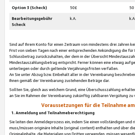
Option 3 (Scheck)
50£
50
Bearbeitungsgebühr
k.A.
k.A
Scheck
Sind auf Ihrem Konto für einen Zeitraum von mindestens drei Jahren kein
Frist von sieben Tagen nach einer entsprechenden Ankündigung die für
Schlussbetrag zurückzuhalten, der dem in der Übersicht Mindestausz
Mindestauszahlungsbetrag entspricht. Ferner können eine etwaig aufg
unterliegen oder durch geltende Verjährungsfristen verfallen.
An Sie unter Abzug bzw. Einbehalt aller in der Vereinbarung beschrieb
Ihnen gemäß der Vereinbarung zustehenden Beträge dar.
Sollten Sie, gleich aus welchem Grund, eine Überschusszahlung erhalte
an Sie im Rahmen der Vereinbarung zukünftig zahlbaren Vergütung zu 
Voraussetzungen für die Teilnahme a
1. Anmeldung und Teilnahmeberechtigung
Sie leiten den Anmeldeprozess ein, indem Sie einen vollständigen und 
muss/müssen originäre Inhalte (original content) enthalten und über d
Originalinhalte, die Materialien von Dritten verwenden, müssen wese