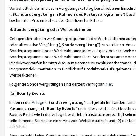
Vorbehaltlich der in diesem Vergütungskatalog beschriebenen Einschr
(„
Standardvergütung im Rahmen des Partnerprogramms
“) besc
bestimmten Prozentsatzes der Qualifizierten Erlöse.
4. Sondervergütung oder Werbeaktionen
Gelegentlich können wir Sonderprogramme oder Werbeaktionen auflegen,
oder alternative Vergütung („
Sondervergütung
”) zu verdienen. Amazo
Sonderprogramme oder Werbeaktionen jederzeit ganz oder teilweise einz
Sonderprogramme oder Werbeaktionen (auch Sonderprogramme oder We
Produktverkäufen kommt) disqualifizierende Ausschlusstatbestände, di
Programmdokumentation im Hinblick auf Produktverkäufe geltende E
Werbeaktionen.
Folgende Sondervergütungen sind derzeit verfügbar:
hier
.
(a) Bounty Events
In den in der
Anlage
(„
Sondervergütung
“) aufgeführten Ländern sind
Zusammenhang mit „
Bounty Events
“ die in dieser Ziffer 4 (a) besch
Bounty Event wie in der Anlage beschrieben anspruchsberechtigt sein mu
teilnehmende Startseite einer Amazon-Website aufruft und (2) der Kun
ausführt.
Amazon zahlt keine Sondervergütung, wenn das zugrundeliegende Boun