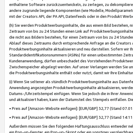
enthaltene Software zurückzuentwickeln, zu zerlegen, zu dekompilier
andere zugrunde liegende Komponenten (wie Modelle, Modellparameter
mit der Creators API, der PA API, Datenfeeds oder in den Produkt Werb
(h) Sie werden Produktwerbungsinhalte, die aus einem Bild bestehen, ni
Zeitraum von bis zu 24 Stunden einen Link auf Produktwerbungsinhalte
die nicht aus Bildern bestehen, für einen Zeitraum von bis zu 24 Stund
Ablauf dieses Zeitraums durch entsprechende Anfrage an die Creators 
Produktwerbungsinhalte aktualisieren und neu darstellen. Sofern wir Ih
Standardidentifikationsnummern (ASINs) für einen unbestimmten Zeitra
Kundenanwendung, dürfen unbeschadet des Vorstehenden Produktwerbu
Zwischenspeicher abgelegt werden. Auf unser Verlangen werden Sie un
die Produktwerbungsinhalte enthält oder nutzt, damit wir Ihre Einhalt
(i) Wenn Sie seltener als stündlich Produktwerbungsinhalte aus Datenfe
Anwendung angezeigten Produktwerbungsinhalte aktualisieren, werden 
Datums-/Uhrzeitstempel einfügen. Wenn Sie jedoch die in Ihrer Anwe
und aktualisiert haben, kann der Datumsteil des Stempels entfallen. Dies
• Preis auf [Amazon-Website einfügen]: [EUR/GBP] 32,77 (Stand 07.01.
• Preis auf [Amazon-Website einfügen]: [EUR/GBP] 32,77 (Stand 14:11 
Außerdem müssen Sie den folgenden Haftungsausschluss entweder neb
ein Pop-up-Fenster, ein Pop-up-Skript oder ein sonstiges vergleichba