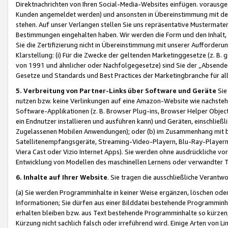
Direktnachrichten von Ihren Social-Media-Websites einfügen. vorausg
Kunden angemeldet werden) und ansonsten in Übereinstimmung mit der
stehen. Auf unser Verlangen stellen Sie uns repräsentative Mustermater
Bestimmungen eingehalten haben. Wir werden die Form und den Inhalt, di
Sie die Zertifizierung nicht in Übereinstimmung mit unserer Aufforderu
Klarstellung: (i) Für die Zwecke der geltenden Marketinggesetze (z. 
von 1991 und ähnlicher oder Nachfolgegesetze) sind Sie der „Absender“ j
Gesetze und Standards und Best Practices der Marketingbranche für 
5. Verbreitung von Partner-Links über Software und Geräte
Sie
nutzen bzw. keine Verlinkungen auf eine Amazon-Website wie nachsteh
Software-Applikationen (z. B. Browser Plug-ins, Browser Helper Objec
ein Endnutzer installieren und ausführen kann) und Geräten, einschlie
Zugelassenen Mobilen Anwendungen); oder (b) im Zusammenhang mit bzw.
Satellitenempfangsgeräte, Streaming-Video-Playern, Blu-Ray-Playern 
Viera Cast oder Vizio Internet Apps). Sie werden ohne ausdrückliche v
Entwicklung von Modellen des maschinellen Lernens oder verwandter 
6. Inhalte auf Ihrer Website
. Sie tragen die ausschließliche Verantwo
(a) Sie werden Programminhalte in keiner Weise ergänzen, löschen oder
Informationen; Sie dürfen aus einer Bilddatei bestehende Programminhal
erhalten bleiben bzw. aus Text bestehende Programminhalte so kürzen, 
Kürzung nicht sachlich falsch oder irreführend wird. Einige Arten von L