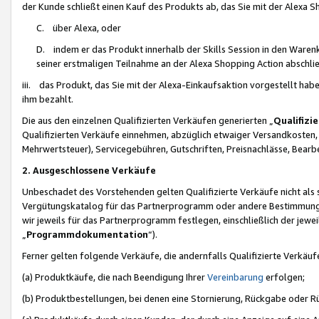
der Kunde schließt einen Kauf des Produkts ab, das Sie mit der Alexa 
C. über Alexa, oder
D. indem er das Produkt innerhalb der Skills Session in den Waren
seiner erstmaligen Teilnahme an der Alexa Shopping Action abschlie
iii. das Produkt, das Sie mit der Alexa-Einkaufsaktion vorgestellt ha
ihm bezahlt.
Die aus den einzelnen Qualifizierten Verkäufen generierten „
Qualifizi
Qualifizierten Verkäufe einnehmen, abzüglich etwaiger Versandkosten
Mehrwertsteuer), Servicegebühren, Gutschriften, Preisnachlässe, Bear
2. Ausgeschlossene Verkäufe
Unbeschadet des Vorstehenden gelten Qualifizierte Verkäufe nicht als
Vergütungskatalog für das Partnerprogramm oder andere Bestimmungen,
wir jeweils für das Partnerprogramm festlegen, einschließlich der jewe
„
Programmdokumentation
“).
Ferner gelten folgende Verkäufe, die andernfalls Qualifizierte Verkä
(a) Produktkäufe, die nach Beendigung Ihrer
Vereinbarung
erfolgen;
(b) Produktbestellungen, bei denen eine Stornierung, Rückgabe oder R