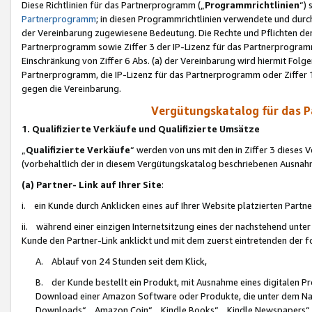
Diese Richtlinien für das Partnerprogramm („
Programmrichtlinien
“)
Partnerprogramm
; in diesen Programmrichtlinien verwendete und durch
der Vereinbarung zugewiesene Bedeutung. Die Rechte und Pflichten de
Partnerprogramm sowie Ziffer 3 der IP-Lizenz für das Partnerprogram
Einschränkung von Ziffer 6 Abs. (a) der Vereinbarung wird hiermit Fol
Partnerprogramm, die IP-Lizenz für das Partnerprogramm oder Ziffer 1
gegen die Vereinbarung.
Vergütungskatalog für das 
1. Qualifizierte Verkäufe und Qualifizierte Umsätze
„
Qualifizierte Verkäufe
“ werden von uns mit den in Ziffer 3 diese
(vorbehaltlich der in diesem Vergütungskatalog beschriebenen Ausnah
(a) Partner- Link auf Ihrer Site
:
i. ein Kunde durch Anklicken eines auf Ihrer Website platzierten Part
ii. während einer einzigen Internetsitzung eines der nachstehend unter (i)
Kunde den Partner-Link anklickt und mit dem zuerst eintretenden der f
A. Ablauf von 24 Stunden seit dem Klick,
B. der Kunde bestellt ein Produkt, mit Ausnahme eines digitalen P
Download einer Amazon Software oder Produkte, die unter dem N
Downloads“, „Amazon Coin“, „Kindle Books“, „Kindle Newspapers“, „