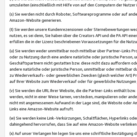
umzuleiten (einschließlich mit Hilfe von auf den Computern der Nutzer i
(s) Sie werden nicht durch Roboter, Softwareprogramme oder auf andere
Amazon-Website generieren.
(t) Sie werden unsere Kundenrezensionen oder Sternebewertungen wed
nutzen, es sei denn, Sie haben über die Creators API und die PA API e
erfüllen die in der Lizenz beschriebenen Voraussetzungen für die Nutzu
(u) Sie werden weder unmittelbar noch mittelbar über Partner-Links P
oder zu Nutzung durch eine andere natürliche oder juristische Person,
Geschäftspartnern nicht gestatten bzw. diese nicht dazu auffordern od
andere natürliche oder juristische Person, unmittelbar oder mittelbar
zu Wiederverkaufs- oder gewerblichen Zwecken (gleich welcher Art) 
auf Ihrer Website zum Wiederverkauf oder für gewerbliche Nutzungen 
(v) Sie werden die URL Ihrer Website, die die Partner-Links enthält b
werden, nicht in einer Weise tarnen, verstecken, manipulieren oder and
nicht mit angemessenem Aufwand in der Lage sind, die Website oder A
Links eine Amazon-Website aufruft.
(w) Sie werden keine Link-Verkürzungen, Schaltflächen, Hyperlinks ode
dahingehend hervorrufen, dass Sie auf eine Amazon-Website verlinken
(x) Auf unser Verlangen hin legen Sie uns eine schriftliche Bestätigung