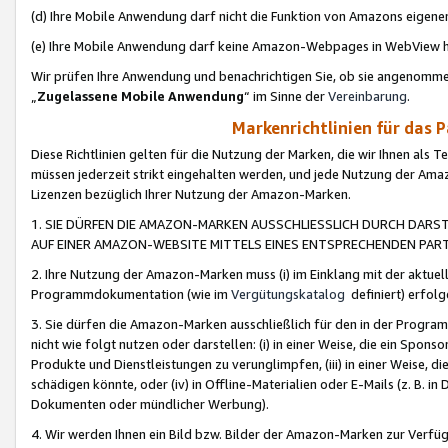
(d) Ihre Mobile Anwendung darf nicht die Funktion von Amazons eige
(e) Ihre Mobile Anwendung darf keine Amazon-Webpages in WebView 
Wir prüfen Ihre Anwendung und benachrichtigen Sie, ob sie angenomm
„
Zugelassene Mobile Anwendung
“ im Sinne der
Vereinbarung
.
Markenrichtlinien für das 
Diese Richtlinien gelten für die Nutzung der Marken, die wir Ihnen als 
müssen jederzeit strikt eingehalten werden, und jede Nutzung der Ama
Lizenzen bezüglich Ihrer Nutzung der Amazon-Marken.
1. SIE DÜRFEN DIE AMAZON-MARKEN AUSSCHLIESSLICH DURCH DARS
AUF EINER AMAZON-WEBSITE MITTELS EINES ENTSPRECHENDEN PART
2. Ihre Nutzung der Amazon-Marken muss (i) im Einklang mit der aktuells
Programmdokumentation (wie im
Vergütungskatalog
definiert) erfolg
3. Sie dürfen die Amazon-Marken ausschließlich für den in der Progr
nicht wie folgt nutzen oder darstellen: (i) in einer Weise, die ein Spo
Produkte und Dienstleistungen zu verunglimpfen, (iii) in einer Weise
schädigen könnte, oder (iv) in Offline-Materialien oder E-Mails (z. B.
Dokumenten oder mündlicher Werbung).
4. Wir werden Ihnen ein Bild bzw. Bilder der Amazon-Marken zur Verfüg