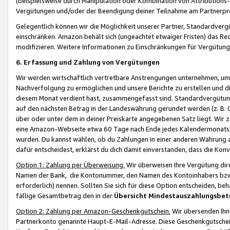
(beispielsweise durch Manipulation oder Kombination von Attributions-
Vergütungen und/oder der Beendigung deiner Teilnahme am Partnerp
Gelegentlich können wir die Möglichkeit unserer Partner, Standardv
einschränken. Amazon behält sich (ungeachtet etwaiger Fristen) das Re
modifizieren. Weitere Informationen zu Einschränkungen für Vergütung
6. Erfassung und Zahlung von Vergütungen
Wir werden wirtschaftlich vertretbare Anstrengungen unternehmen, um 
Nachverfolgung zu ermöglichen und unsere Berichte zu erstellen und di
diesem Monat verdient hast, zusammengefasst sind. Standardvergütung
auf den nächsten Betrag in der Landeswährung gerundet werden (z. B. C
über oder unter dem in deiner Preiskarte angegebenen Satz liegt. Wir
eine Amazon-Webseite etwa 60 Tage nach Ende jedes Kalendermonats, i
wurden. Du kannst wählen, ob du Zahlungen in einer anderen Währung
dafür entscheidest, erklärst du dich damit einverstanden, dass die K
Option 1: Zahlung per Überweisung.
Wir überweisen Ihre Vergütung dir
Namen der Bank, die Kontonummer, den Namen des Kontoinhabers bzw. a
erforderlich) nennen. Sollten Sie sich für diese Option entscheiden, be
fällige Gesamtbetrag den in der
Übersicht Mindestauszahlungsbet
Option 2: Zahlung per Amazon-Geschenkgutschein.
Wir übersenden Ihne
Partnerkonto genannte Haupt-E-Mail-Adresse. Diese Geschenkgutschei