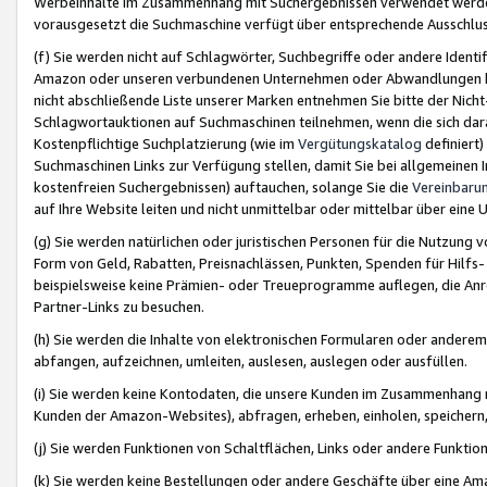
Werbeinhalte im Zusammenhang mit Suchergebnissen verwendet werden,
vorausgesetzt die Suchmaschine verfügt über entsprechende Ausschlu
(f) Sie werden nicht auf Schlagwörter, Suchbegriffe oder andere Ident
Amazon oder unseren verbundenen Unternehmen oder Abwandlungen bzw
nicht abschließende Liste unserer Marken entnehmen Sie bitte der Nich
Schlagwortauktionen auf Suchmaschinen teilnehmen, wenn die sich da
Kostenpflichtige Suchplatzierung (wie im
Vergütungskatalog
definiert
Suchmaschinen Links zur Verfügung stellen, damit Sie bei allgemeinen I
kostenfreien Suchergebnissen) auftauchen, solange Sie die
Vereinbaru
auf Ihre Website leiten und nicht unmittelbar oder mittelbar über eine
(g) Sie werden natürlichen oder juristischen Personen für die Nutzung 
Form von Geld, Rabatten, Preisnachlässen, Punkten, Spenden für Hilfs
beispielsweise keine Prämien- oder Treueprogramme auflegen, die Anrei
Partner-Links zu besuchen.
(h) Sie werden die Inhalte von elektronischen Formularen oder anderem M
abfangen, aufzeichnen, umleiten, auslesen, auslegen oder ausfüllen.
(i) Sie werden keine Kontodaten, die unsere Kunden im Zusammenhang 
Kunden der Amazon-Websites), abfragen, erheben, einholen, speichern,
(j) Sie werden Funktionen von Schaltflächen, Links oder andere Funkti
(k) Sie werden keine Bestellungen oder andere Geschäfte über eine Ama