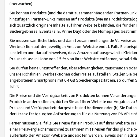
überwachen).
Sie können Produkte (und die damit zusammenhängenden Partner-Links)
hinzufügen. Partner-Links müssen auf Produkte (wie im Produktkatalog de
sich zusätzlich originäre Inhalte auf Ihrer Website befinden, die für 
Suchergebnisse, Events (z. B. Prime Day) oder die Homepages bestimmte
Sie müssen sämtliche Links und damit zusammenhängende Verweise auf z
Werbeaktion auf der jeweiligen Amazon-Website endet. Falls Sie beisp
einstellen und darauf hinweisen, dass Amazon auf ausgewählte Kleidun
Preisnachlass in Höhe von 15 % von Ihrer Website entfernen, sobald di
Sie dürfen keine unzutreffenden, überschwänglichen, täuschenden od
unsere Richtlinien, Werbeaktionen oder Preise aufstellen. Stellen Sie 
angebotenen Smartphone mit 64 GB Speicherkapazität ein, so dürfen S
führt.
Die Preise und die Verfügbarkeit von Produkten können Veränderungen 
Produkte ändern können, dürfen Sie auf Ihrer Website nur Angaben zu P
Preisen und Verfügbarkeit dargestellt sind bedienen oder (b) Sie Daten
der Lizenz festgelegten Anforderungen für die Nutzung von PA API einh
Ferner müssen Sie, falls Sie Preise für ein Produkt auf Ihrer Website in 
einer Preisvergleichsmaschine) zusammen mit Preisen für das gleiche o
außerhalb der Amazon-Website angeboten werden, jeweils den niedrigst