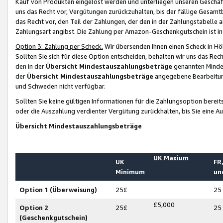
Kauf von Produkten eingelöst werden und unterliegen unseren Geschäf
uns das Recht vor, Vergütungen zurückzuhalten, bis der fällige Gesamt
das Recht vor, den Teil der Zahlungen, der den in der Zahlungstabelle 
Zahlungsart angibst. Die Zahlung per Amazon-Geschenkgutschein ist in
Option 3: Zahlung per Scheck.
Wir übersenden Ihnen einen Scheck in Höh
Sollten Sie sich für diese Option entscheiden, behalten wir uns das Rec
den in der
Übersicht Mindestauszahlungsbeträge
genannten Mindest
der
Übersicht Mindestauszahlungsbeträge
angegebene Bearbeitung
und Schweden nicht verfügbar.
Sollten Sie keine gültigen Informationen für die Zahlungsoption bereit
oder die Auszahlung verdienter Vergütung zurückhalten, bis Sie eine A
Übersicht Mindestauszahlungsbeträge
UK Maxium
UK
FR,
Minimum
un
Option 1 (Überweisung)
25£
25
£5,000
Option 2
25£
25
(Geschenkgutschein)