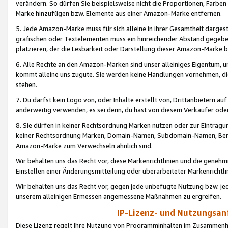
verändern. So dürfen Sie beispielsweise nicht die Proportionen, Farb
Marke hinzufügen bzw. Elemente aus einer Amazon-Marke entfernen.
5. Jede Amazon-Marke muss für sich alleine in ihrer Gesamtheit darge
grafischen oder Textelementen muss ein hinreichender Abstand gegebe
platzieren, der die Lesbarkeit oder Darstellung dieser Amazon-Marke b
6. Alle Rechte an den Amazon-Marken sind unser alleiniges Eigentum, 
kommt alleine uns zugute. Sie werden keine Handlungen vornehmen, 
stehen.
7. Du darfst kein Logo von, oder Inhalte erstellt von,
Drittanbietern au
anderweitig verwenden, es sei denn, du hast von diesem Verkäufer oder
8. Sie dürfen in keiner Rechtsordnung Marken nutzen oder zur Eintragu
keiner Rechtsordnung Marken, Domain-Namen, Subdomain-Namen, Benu
Amazon-Marke zum Verwechseln ähnlich sind.
Wir behalten uns das Recht vor, diese Markenrichtlinien und die gene
Einstellen einer Änderungsmitteilung oder überarbeiteter Markenricht
Wir behalten uns das Recht vor, gegen jede unbefugte Nutzung bzw. jede 
unserem alleinigen Ermessen angemessene Maßnahmen zu ergreifen.
IP-Lizenz- und Nutzungsan
Diese Lizenz regelt Ihre Nutzung von Programminhalten im Zusammen