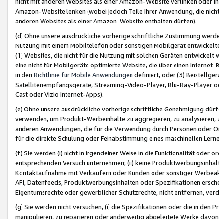
nicht mit anderen Websites als einer Amazon-Website verlinken oder i
Amazon-Website lenken (wobei jedoch Teile Ihrer Anwendung, die nich
anderen Websites als einer Amazon-Website enthalten dürfen).
(d) Ohne unsere ausdrückliche vorherige schriftliche Zustimmung werd
Nutzung mit einem Mobiltelefon oder sonstigen Mobilgerät entwickelt
(1) Websites, die nicht für die Nutzung mit solchen Geräten entwickelt
eine nicht für Mobilgeräte optimierte Website, die über einen Interne
in den
Richtlinie für Mobile Anwendungen
definiert, oder (3) Beistellge
Satellitenempfangsgeräte, Streaming-Video-Player, Blu-Ray-Player ode
Cast oder Vizio Internet-Apps).
(e) Ohne unsere ausdrückliche vorherige schriftliche Genehmigung dürfe
verwenden, um Produkt-Werbeinhalte zu aggregieren, zu analysieren, 
anderen Anwendungen, die für die Verwendung durch Personen oder Or
für die direkte Schulung oder Feinabstimmung eines maschinellen Lern
(f) Sie werden (i) nicht in irgendeiner Weise in die Funktionalität ode
entsprechenden Versuch unternehmen; (ii) keine Produktwerbungsinha
Kontaktaufnahme mit Verkäufern oder Kunden oder sonstiger Werbeaktiv
API, Datenfeeds, Produktwerbungsinhalten oder Spezifikationen erschei
Eigentumsrechte oder gewerblicher Schutzrechte, nicht entfernen, verd
(g) Sie werden nicht versuchen, (i) die Spezifikationen oder die in de
manipulieren, zu reparieren oder anderweitig abgeleitete Werke davon z