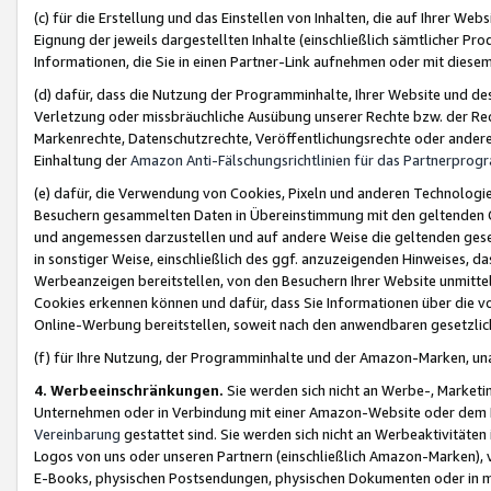
(c) für die Erstellung und das Einstellen von Inhalten, die auf Ihrer We
Eignung der jeweils dargestellten Inhalte (einschließlich sämtlicher 
Informationen, die Sie in einen Partner-Link aufnehmen oder mit diese
(d) dafür, dass die Nutzung der Programminhalte, Ihrer Website und des 
Verletzung oder missbräuchliche Ausübung unserer Rechte bzw. der Recht
Markenrechte, Datenschutzrechte, Veröffentlichungsrechte oder anderer
Einhaltung der
Amazon Anti-Fälschungsrichtlinien für das Partnerpro
(e) dafür, die Verwendung von Cookies, Pixeln und anderen Technologien
Besuchern gesammelten Daten in Übereinstimmung mit den geltenden Ge
und angemessen darzustellen und auf andere Weise die geltenden geset
in sonstiger Weise, einschließlich des ggf. anzuzeigenden Hinweises, d
Werbeanzeigen bereitstellen, von den Besuchern Ihrer Website unmitte
Cookies erkennen können und dafür, dass Sie Informationen über die v
Online-Werbung bereitstellen, soweit nach den anwendbaren gesetzlic
(f) für Ihre Nutzung, der Programminhalte und der Amazon-Marken, u
4. Werbeeinschränkungen.
Sie werden sich nicht an Werbe-, Market
Unternehmen oder in Verbindung mit einer Amazon-Website oder dem Pa
Vereinbarung
gestattet sind. Sie werden sich nicht an Werbeaktivitäten
Logos von uns oder unseren Partnern (einschließlich Amazon-Marken), 
E-Books, physischen Postsendungen, physischen Dokumenten oder in 