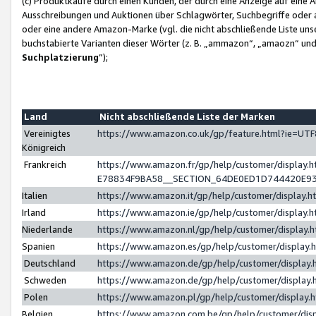
(c) Produktkäufe durch einen Kunden, der durch eine Anzeige auf eine 
Ausschreibungen und Auktionen über Schlagwörter, Suchbegriffe oder 
oder eine andere Amazon-Marke (vgl. die nicht abschließende Liste un
buchstabierte Varianten dieser Wörter (z. B. „ammazon“, „amaozn“ und „
Suchplatzierung
”);
Land
Nicht abschließende Liste der Marken
Vereinigtes
https://www.amazon.co.uk/gp/feature.html?ie=U
Königreich
Frankreich
https://www.amazon.fr/gp/help/customer/displa
E78834F9BA58__SECTION_64DE0ED1D744420E9
Italien
https://www.amazon.it/gp/help/customer/display
Irland
https://www.amazon.ie/gp/help/customer/displa
Niederlande
https://www.amazon.nl/gp/help/customer/display
Spanien
https://www.amazon.es/gp/help/customer/display
Deutschland
https://www.amazon.de/gp/help/customer/displa
Schweden
https://www.amazon.de/gp/help/customer/displa
Polen
https://www.amazon.pl/gp/help/customer/display
Belgien
https://www.amazon.com.be/gp/help/customer/d