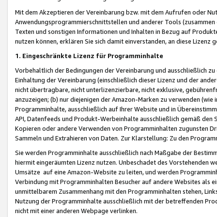
Mit dem Akzeptieren der Vereinbarung bzw. mit dem Aufrufen oder Nutz
Anwendungsprogrammierschnittstellen und anderer Tools (zusammen die
Texten und sonstigen Informationen und Inhalten in Bezug auf Produkte
nutzen können, erklären Sie sich damit einverstanden, an diese Lizenz 
1. Eingeschränkte Lizenz für Programminhalte
Vorbehaltlich der Bedingungen der Vereinbarung und ausschließlich z
Einhaltung der Vereinbarung (einschließlich dieser Lizenz und der ande
nicht übertragbare, nicht unterlizenzierbare, nicht exklusive, gebühren
anzuzeigen; (b) nur diejenigen der Amazon-Marken zu verwenden (wie in 
Programminhalte, ausschließlich auf Ihrer Website und in Übereinstimmu
API, Datenfeeds und Produkt-Werbeinhalte ausschließlich gemäß den Spe
Kopieren oder andere Verwenden von Programminhalten zugunsten Dri
Sammeln und Extrahieren von Daten. Zur Klarstellung: Zu den Program
Sie werden Programminhalte ausschließlich nach Maßgabe der Besti
hiermit eingeräumten Lizenz nutzen. Unbeschadet des Vorstehenden we
Umsätze auf eine Amazon-Website zu leiten, und werden Programminhal
Verbindung mit Programminhalten Besucher auf andere Websites als ein
unmittelbarem Zusammenhang mit den Programminhalten stehen, Links z
Nutzung der Programminhalte ausschließlich mit der betreffenden Pr
nicht mit einer anderen Webpage verlinken.