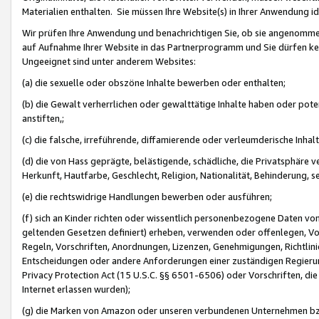
Materialien enthalten. Sie müssen Ihre Website(s) in Ihrer Anwendung ide
Wir prüfen Ihre Anwendung und benachrichtigen Sie, ob sie angenommen
auf Aufnahme Ihrer Website in das Partnerprogramm und Sie dürfen kei
Ungeeignet sind unter anderem Websites:
(a) die sexuelle oder obszöne Inhalte bewerben oder enthalten;
(b) die Gewalt verherrlichen oder gewalttätige Inhalte haben oder pot
anstiften,;
(c) die falsche, irreführende, diffamierende oder verleumderische Inha
(d) die von Hass geprägte, belästigende, schädliche, die Privatsphäre v
Herkunft, Hautfarbe, Geschlecht, Religion, Nationalität, Behinderung, 
(e) die rechtswidrige Handlungen bewerben oder ausführen;
(f) sich an Kinder richten oder wissentlich personenbezogene Daten vo
geltenden Gesetzen definiert) erheben, verwenden oder offenlegen, Vo
Regeln, Vorschriften, Anordnungen, Lizenzen, Genehmigungen, Richtlini
Entscheidungen oder andere Anforderungen einer zuständigen Regierung
Privacy Protection Act (15 U.S.C. §§ 6501-6506) oder Vorschriften, di
Internet erlassen wurden);
(g) die Marken von Amazon oder unseren verbundenen Unternehmen b