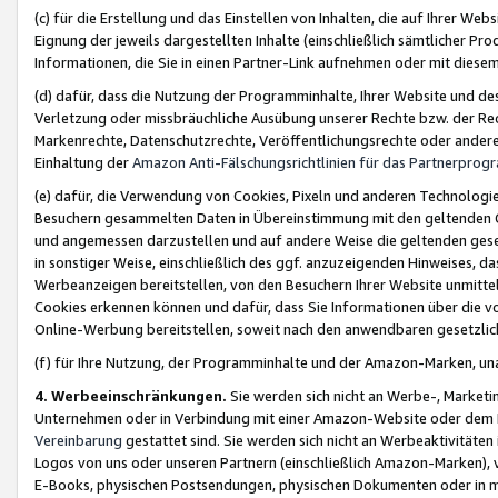
(c) für die Erstellung und das Einstellen von Inhalten, die auf Ihrer We
Eignung der jeweils dargestellten Inhalte (einschließlich sämtlicher 
Informationen, die Sie in einen Partner-Link aufnehmen oder mit diese
(d) dafür, dass die Nutzung der Programminhalte, Ihrer Website und des 
Verletzung oder missbräuchliche Ausübung unserer Rechte bzw. der Recht
Markenrechte, Datenschutzrechte, Veröffentlichungsrechte oder anderer
Einhaltung der
Amazon Anti-Fälschungsrichtlinien für das Partnerpro
(e) dafür, die Verwendung von Cookies, Pixeln und anderen Technologien
Besuchern gesammelten Daten in Übereinstimmung mit den geltenden Ge
und angemessen darzustellen und auf andere Weise die geltenden geset
in sonstiger Weise, einschließlich des ggf. anzuzeigenden Hinweises, d
Werbeanzeigen bereitstellen, von den Besuchern Ihrer Website unmitte
Cookies erkennen können und dafür, dass Sie Informationen über die v
Online-Werbung bereitstellen, soweit nach den anwendbaren gesetzlic
(f) für Ihre Nutzung, der Programminhalte und der Amazon-Marken, u
4. Werbeeinschränkungen.
Sie werden sich nicht an Werbe-, Market
Unternehmen oder in Verbindung mit einer Amazon-Website oder dem Pa
Vereinbarung
gestattet sind. Sie werden sich nicht an Werbeaktivitäten
Logos von uns oder unseren Partnern (einschließlich Amazon-Marken), 
E-Books, physischen Postsendungen, physischen Dokumenten oder in 