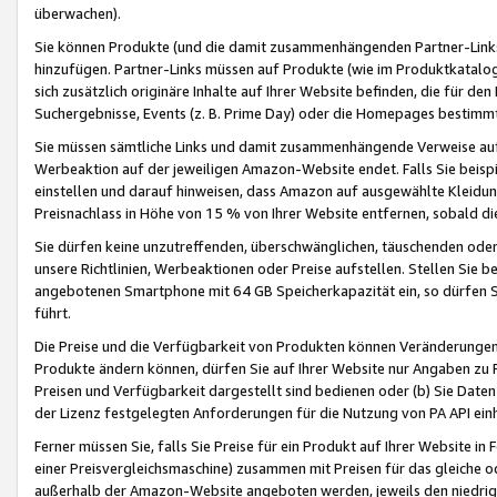
überwachen).
Sie können Produkte (und die damit zusammenhängenden Partner-Links)
hinzufügen. Partner-Links müssen auf Produkte (wie im Produktkatalog de
sich zusätzlich originäre Inhalte auf Ihrer Website befinden, die für 
Suchergebnisse, Events (z. B. Prime Day) oder die Homepages bestimmte
Sie müssen sämtliche Links und damit zusammenhängende Verweise auf z
Werbeaktion auf der jeweiligen Amazon-Website endet. Falls Sie beisp
einstellen und darauf hinweisen, dass Amazon auf ausgewählte Kleidun
Preisnachlass in Höhe von 15 % von Ihrer Website entfernen, sobald di
Sie dürfen keine unzutreffenden, überschwänglichen, täuschenden od
unsere Richtlinien, Werbeaktionen oder Preise aufstellen. Stellen Sie 
angebotenen Smartphone mit 64 GB Speicherkapazität ein, so dürfen S
führt.
Die Preise und die Verfügbarkeit von Produkten können Veränderungen 
Produkte ändern können, dürfen Sie auf Ihrer Website nur Angaben zu P
Preisen und Verfügbarkeit dargestellt sind bedienen oder (b) Sie Daten
der Lizenz festgelegten Anforderungen für die Nutzung von PA API einh
Ferner müssen Sie, falls Sie Preise für ein Produkt auf Ihrer Website in 
einer Preisvergleichsmaschine) zusammen mit Preisen für das gleiche o
außerhalb der Amazon-Website angeboten werden, jeweils den niedrigst