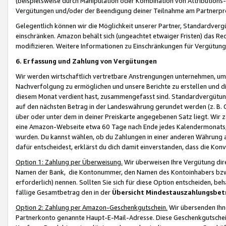
(beispielsweise durch Manipulation oder Kombination von Attributions-
Vergütungen und/oder der Beendigung deiner Teilnahme am Partnerp
Gelegentlich können wir die Möglichkeit unserer Partner, Standardv
einschränken. Amazon behält sich (ungeachtet etwaiger Fristen) das Re
modifizieren. Weitere Informationen zu Einschränkungen für Vergütung
6. Erfassung und Zahlung von Vergütungen
Wir werden wirtschaftlich vertretbare Anstrengungen unternehmen, um 
Nachverfolgung zu ermöglichen und unsere Berichte zu erstellen und di
diesem Monat verdient hast, zusammengefasst sind. Standardvergütung
auf den nächsten Betrag in der Landeswährung gerundet werden (z. B. C
über oder unter dem in deiner Preiskarte angegebenen Satz liegt. Wir
eine Amazon-Webseite etwa 60 Tage nach Ende jedes Kalendermonats, i
wurden. Du kannst wählen, ob du Zahlungen in einer anderen Währung
dafür entscheidest, erklärst du dich damit einverstanden, dass die K
Option 1: Zahlung per Überweisung.
Wir überweisen Ihre Vergütung dir
Namen der Bank, die Kontonummer, den Namen des Kontoinhabers bzw. a
erforderlich) nennen. Sollten Sie sich für diese Option entscheiden, be
fällige Gesamtbetrag den in der
Übersicht Mindestauszahlungsbet
Option 2: Zahlung per Amazon-Geschenkgutschein.
Wir übersenden Ihne
Partnerkonto genannte Haupt-E-Mail-Adresse. Diese Geschenkgutschei