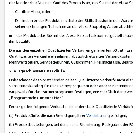
der Kunde schließt einen Kauf des Produkts ab, das Sie mit der Alexa 
C. über Alexa, oder
D. indem er das Produkt innerhalb der Skills Session in den Waren
seiner erstmaligen Teilnahme an der Alexa Shopping Action abschlie
iii. das Produkt, das Sie mit der Alexa-Einkaufsaktion vorgestellt ha
ihm bezahlt.
Die aus den einzelnen Qualifizierten Verkäufen generierten „
Qualifizi
Qualifizierten Verkäufe einnehmen, abzüglich etwaiger Versandkosten
Mehrwertsteuer), Servicegebühren, Gutschriften, Preisnachlässe, Bear
2. Ausgeschlossene Verkäufe
Unbeschadet des Vorstehenden gelten Qualifizierte Verkäufe nicht als
Vergütungskatalog für das Partnerprogramm oder andere Bestimmungen,
wir jeweils für das Partnerprogramm festlegen, einschließlich der jewe
„
Programmdokumentation
“).
Ferner gelten folgende Verkäufe, die andernfalls Qualifizierte Verkä
(a) Produktkäufe, die nach Beendigung Ihrer
Vereinbarung
erfolgen;
(b) Produktbestellungen, bei denen eine Stornierung, Rückgabe oder R