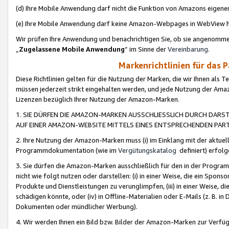
(d) Ihre Mobile Anwendung darf nicht die Funktion von Amazons eige
(e) Ihre Mobile Anwendung darf keine Amazon-Webpages in WebView 
Wir prüfen Ihre Anwendung und benachrichtigen Sie, ob sie angenomm
„
Zugelassene Mobile Anwendung
“ im Sinne der
Vereinbarung
.
Markenrichtlinien für das 
Diese Richtlinien gelten für die Nutzung der Marken, die wir Ihnen als 
müssen jederzeit strikt eingehalten werden, und jede Nutzung der Ama
Lizenzen bezüglich Ihrer Nutzung der Amazon-Marken.
1. SIE DÜRFEN DIE AMAZON-MARKEN AUSSCHLIESSLICH DURCH DARS
AUF EINER AMAZON-WEBSITE MITTELS EINES ENTSPRECHENDEN PART
2. Ihre Nutzung der Amazon-Marken muss (i) im Einklang mit der aktuells
Programmdokumentation (wie im
Vergütungskatalog
definiert) erfolg
3. Sie dürfen die Amazon-Marken ausschließlich für den in der Progr
nicht wie folgt nutzen oder darstellen: (i) in einer Weise, die ein Spo
Produkte und Dienstleistungen zu verunglimpfen, (iii) in einer Weise
schädigen könnte, oder (iv) in Offline-Materialien oder E-Mails (z. B.
Dokumenten oder mündlicher Werbung).
4. Wir werden Ihnen ein Bild bzw. Bilder der Amazon-Marken zur Verfüg