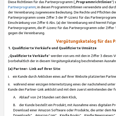
Diese Richtlinien für das Partnerprogramm („
Programmrichtlinien
“)
Partnerprogramm
; in diesen Programmrichtlinien verwendete und durch
der Vereinbarung zugewiesene Bedeutung. Die Rechte und Pflichten de
Partnerprogramm sowie Ziffer 3 der IP-Lizenz für das Partnerprogram
Einschränkung von Ziffer 6 Abs. (a) der Vereinbarung wird hiermit Fol
Partnerprogramm, die IP-Lizenz für das Partnerprogramm oder Ziffer 1
gegen die Vereinbarung.
Vergütungskatalog für das 
1. Qualifizierte Verkäufe und Qualifizierte Umsätze
„
Qualifizierte Verkäufe
“ werden von uns mit den in Ziffer 3 diese
(vorbehaltlich der in diesem Vergütungskatalog beschriebenen Ausnah
(a) Partner- Link auf Ihrer Site
:
i. ein Kunde durch Anklicken eines auf Ihrer Website platzierten Part
ii. während einer einzigen Internetsitzung eines der nachstehend unter (i)
Kunde den Partner-Link anklickt und mit dem zuerst eintretenden der f
A. Ablauf von 24 Stunden seit dem Klick,
B. der Kunde bestellt ein Produkt, mit Ausnahme eines digitalen P
Download einer Amazon Software oder Produkte, die unter dem N
Downloads“, „Amazon Coin“, „Kindle Books“, „Kindle Newspapers“, „