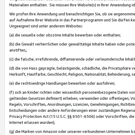
Materialien enthalten. Sie müssen Ihre Website(s) in Ihrer Anwendung ide
Wir prüfen Ihre Anwendung und benachrichtigen Sie, ob sie angenommen
auf Aufnahme Ihrer Website in das Partnerprogramm und Sie dürfen kei
Ungeeignet sind unter anderem Websites:
(a) die sexuelle oder obszöne Inhalte bewerben oder enthalten;
(b) die Gewalt verherrlichen oder gewalttätige Inhalte haben oder pot
anstiften,;
(c) die falsche, irreführende, diffamierende oder verleumderische Inha
(d) die von Hass geprägte, belästigende, schädliche, die Privatsphäre v
Herkunft, Hautfarbe, Geschlecht, Religion, Nationalität, Behinderung, 
(e) die rechtswidrige Handlungen bewerben oder ausführen;
(f) sich an Kinder richten oder wissentlich personenbezogene Daten vo
geltenden Gesetzen definiert) erheben, verwenden oder offenlegen, Vo
Regeln, Vorschriften, Anordnungen, Lizenzen, Genehmigungen, Richtlini
Entscheidungen oder andere Anforderungen einer zuständigen Regierung
Privacy Protection Act (15 U.S.C. §§ 6501-6506) oder Vorschriften, di
Internet erlassen wurden);
(g) die Marken von Amazon oder unseren verbundenen Unternehmen b