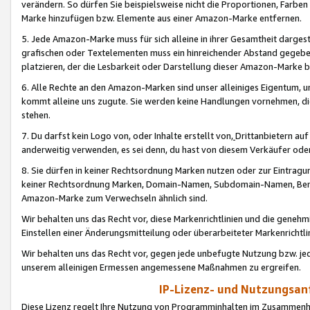
verändern. So dürfen Sie beispielsweise nicht die Proportionen, Farb
Marke hinzufügen bzw. Elemente aus einer Amazon-Marke entfernen.
5. Jede Amazon-Marke muss für sich alleine in ihrer Gesamtheit darge
grafischen oder Textelementen muss ein hinreichender Abstand gegebe
platzieren, der die Lesbarkeit oder Darstellung dieser Amazon-Marke b
6. Alle Rechte an den Amazon-Marken sind unser alleiniges Eigentum, 
kommt alleine uns zugute. Sie werden keine Handlungen vornehmen, 
stehen.
7. Du darfst kein Logo von, oder Inhalte erstellt von,
Drittanbietern au
anderweitig verwenden, es sei denn, du hast von diesem Verkäufer oder
8. Sie dürfen in keiner Rechtsordnung Marken nutzen oder zur Eintragu
keiner Rechtsordnung Marken, Domain-Namen, Subdomain-Namen, Benu
Amazon-Marke zum Verwechseln ähnlich sind.
Wir behalten uns das Recht vor, diese Markenrichtlinien und die gene
Einstellen einer Änderungsmitteilung oder überarbeiteter Markenricht
Wir behalten uns das Recht vor, gegen jede unbefugte Nutzung bzw. jede 
unserem alleinigen Ermessen angemessene Maßnahmen zu ergreifen.
IP-Lizenz- und Nutzungsan
Diese Lizenz regelt Ihre Nutzung von Programminhalten im Zusammen