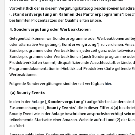
Vorbehaltlich der in diesem Vergütungskatalog beschriebenen Einschr
(„
Standardvergütung im Rahmen des Partnerprogramms
“) besc
bestimmten Prozentsatzes der Qualifizierten Erlöse.
4. Sondervergütung oder Werbeaktionen
Gelegentlich können wir Sonderprogramme oder Werbeaktionen auflegen,
oder alternative Vergütung („
Sondervergütung
”) zu verdienen. Amazo
Sonderprogramme oder Werbeaktionen jederzeit ganz oder teilweise einz
Sonderprogramme oder Werbeaktionen (auch Sonderprogramme oder We
Produktverkäufen kommt) disqualifizierende Ausschlusstatbestände, di
Programmdokumentation im Hinblick auf Produktverkäufe geltende E
Werbeaktionen.
Folgende Sondervergütungen sind derzeit verfügbar:
hier
.
(a) Bounty Events
In den in der
Anlage
(„
Sondervergütung
“) aufgeführten Ländern sind
Zusammenhang mit „
Bounty Events
“ die in dieser Ziffer 4 (a) besch
Bounty Event wie in der Anlage beschrieben anspruchsberechtigt sein mu
teilnehmende Startseite einer Amazon-Website aufruft und (2) der Kun
ausführt.
Amazon zahlt keine Sondervergütung, wenn das zugrundeliegende Boun