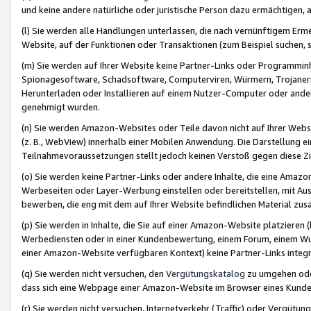
und keine andere natürliche oder juristische Person dazu ermächtigen, a
(l) Sie werden alle Handlungen unterlassen, die nach vernünftigem Erme
Website, auf der Funktionen oder Transaktionen (zum Beispiel suchen, s
(m) Sie werden auf Ihrer Website keine Partner-Links oder Programmin
Spionagesoftware, Schadsoftware, Computerviren, Würmern, Trojaner
Herunterladen oder Installieren auf einem Nutzer-Computer oder ande
genehmigt wurden.
(n) Sie werden Amazon-Websites oder Teile davon nicht auf Ihrer Websi
(z. B., WebView) innerhalb einer Mobilen Anwendung. Die Darstellung ein
Teilnahmevoraussetzungen stellt jedoch keinen Verstoß gegen diese Zif
(o) Sie werden keine Partner-Links oder andere Inhalte, die eine Am
Werbeseiten oder Layer-Werbung einstellen oder bereitstellen, mit Au
bewerben, die eng mit dem auf Ihrer Website befindlichen Material z
(p) Sie werden in Inhalte, die Sie auf einer Amazon-Website platzier
Werbediensten oder in einer Kundenbewertung, einem Forum, einem Wun
einer Amazon-Website verfügbaren Kontext) keine Partner-Links integr
(q) Sie werden nicht versuchen, den
Vergütungskatalog
zu umgehen oder
dass sich eine Webpage einer Amazon-Website im Browser eines Kunden 
(r) Sie werden nicht versuchen, Internetverkehr (Traffic) oder Vergü