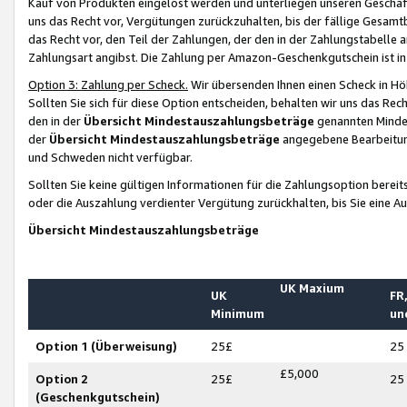
Kauf von Produkten eingelöst werden und unterliegen unseren Geschäf
uns das Recht vor, Vergütungen zurückzuhalten, bis der fällige Gesamt
das Recht vor, den Teil der Zahlungen, der den in der Zahlungstabelle 
Zahlungsart angibst. Die Zahlung per Amazon-Geschenkgutschein ist in
Option 3: Zahlung per Scheck.
Wir übersenden Ihnen einen Scheck in Höh
Sollten Sie sich für diese Option entscheiden, behalten wir uns das Rec
den in der
Übersicht Mindestauszahlungsbeträge
genannten Mindest
der
Übersicht Mindestauszahlungsbeträge
angegebene Bearbeitung
und Schweden nicht verfügbar.
Sollten Sie keine gültigen Informationen für die Zahlungsoption bereit
oder die Auszahlung verdienter Vergütung zurückhalten, bis Sie eine A
Übersicht Mindestauszahlungsbeträge
UK Maxium
UK
FR,
Minimum
un
Option 1 (Überweisung)
25£
25
£5,000
Option 2
25£
25
(Geschenkgutschein)