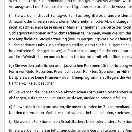
Werbeinhalte im Zusammenhang mit Suchergebnissen verwendet werden,
vorausgesetzt die Suchmaschine verfügt über entsprechende Ausschlu
(f) Sie werden nicht auf Schlagwörter, Suchbegriffe oder andere Ident
Amazon oder unseren verbundenen Unternehmen oder Abwandlungen bzw
nicht abschließende Liste unserer Marken entnehmen Sie bitte der Nich
Schlagwortauktionen auf Suchmaschinen teilnehmen, wenn die sich da
Kostenpflichtige Suchplatzierung (wie im
Vergütungskatalog
definiert
Suchmaschinen Links zur Verfügung stellen, damit Sie bei allgemeinen I
kostenfreien Suchergebnissen) auftauchen, solange Sie die
Vereinbaru
auf Ihre Website leiten und nicht unmittelbar oder mittelbar über eine
(g) Sie werden natürlichen oder juristischen Personen für die Nutzung 
Form von Geld, Rabatten, Preisnachlässen, Punkten, Spenden für Hilfs
beispielsweise keine Prämien- oder Treueprogramme auflegen, die Anrei
Partner-Links zu besuchen.
(h) Sie werden die Inhalte von elektronischen Formularen oder anderem M
abfangen, aufzeichnen, umleiten, auslesen, auslegen oder ausfüllen.
(i) Sie werden keine Kontodaten, die unsere Kunden im Zusammenhang 
Kunden der Amazon-Websites), abfragen, erheben, einholen, speichern,
(j) Sie werden Funktionen von Schaltflächen, Links oder andere Funkti
(k) Sie werden keine Bestellungen oder andere Geschäfte über eine Ama