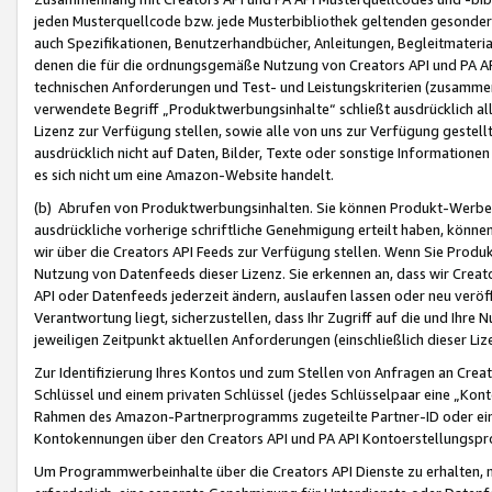
jeden Musterquellcode bzw. jede Musterbibliothek geltenden gesonder
auch Spezifikationen, Benutzerhandbücher, Anleitungen, Begleitmaterial
denen die für die ordnungsgemäße Nutzung von Creators API und PA A
technischen Anforderungen und Test- und Leistungskriterien (zusammen
verwendete Begriff „Produktwerbungsinhalte“ schließt ausdrücklich al
Lizenz zur Verfügung stellen, sowie alle von uns zur Verfügung gestel
ausdrücklich nicht auf Daten, Bilder, Texte oder sonstige Informatione
es sich nicht um eine Amazon-Website handelt.
(b) Abrufen von Produktwerbungsinhalten. Sie können Produkt-Werbein
ausdrückliche vorherige schriftliche Genehmigung erteilt haben, könn
wir über die Creators API Feeds zur Verfügung stellen. Wenn Sie Produk
Nutzung von Datenfeeds dieser Lizenz. Sie erkennen an, dass wir Creat
API oder Datenfeeds jederzeit ändern, auslaufen lassen oder neu veröffe
Verantwortung liegt, sicherzustellen, dass Ihr Zugriff auf die und Ihr
jeweiligen Zeitpunkt aktuellen Anforderungen (einschließlich dieser Liz
Zur Identifizierung Ihres Kontos und zum Stellen von Anfragen an Crea
Schlüssel und einem privaten Schlüssel (jedes Schlüsselpaar eine „Kon
Rahmen des Amazon-Partnerprogramms zugeteilte Partner-ID oder ein
Kontokennungen über den Creators API und PA API Kontoerstellungspro
Um Programmwerbeinhalte über die Creators API Dienste zu erhalten, m