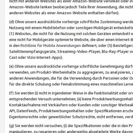
nicht mit anderen Websites als einer Amazon-Website verlinken oder i
Amazon-Website lenken (wobei jedoch Teile Ihrer Anwendung, die nich
anderen Websites als einer Amazon-Website enthalten dürfen).
(d) Ohne unsere ausdrückliche vorherige schriftliche Zustimmung werd
Nutzung mit einem Mobiltelefon oder sonstigen Mobilgerät entwickelt
(1) Websites, die nicht für die Nutzung mit solchen Geräten entwickelt
eine nicht für Mobilgeräte optimierte Website, die über einen Interne
in den
Richtlinie für Mobile Anwendungen
definiert, oder (3) Beistellge
Satellitenempfangsgeräte, Streaming-Video-Player, Blu-Ray-Player ode
Cast oder Vizio Internet-Apps).
(e) Ohne unsere ausdrückliche vorherige schriftliche Genehmigung dürfe
verwenden, um Produkt-Werbeinhalte zu aggregieren, zu analysieren, 
anderen Anwendungen, die für die Verwendung durch Personen oder Or
für die direkte Schulung oder Feinabstimmung eines maschinellen Lern
(f) Sie werden (i) nicht in irgendeiner Weise in die Funktionalität ode
entsprechenden Versuch unternehmen; (ii) keine Produktwerbungsinha
Kontaktaufnahme mit Verkäufern oder Kunden oder sonstiger Werbeaktiv
API, Datenfeeds, Produktwerbungsinhalten oder Spezifikationen erschei
Eigentumsrechte oder gewerblicher Schutzrechte, nicht entfernen, verd
(g) Sie werden nicht versuchen, (i) die Spezifikationen oder die in de
manipulieren, zu reparieren oder anderweitig abgeleitete Werke davon z