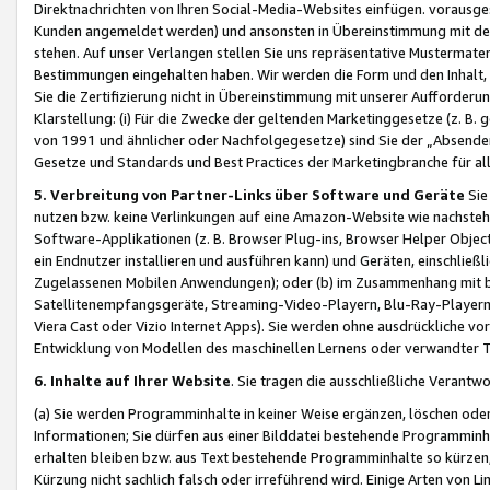
Direktnachrichten von Ihren Social-Media-Websites einfügen. vorausg
Kunden angemeldet werden) und ansonsten in Übereinstimmung mit der
stehen. Auf unser Verlangen stellen Sie uns repräsentative Mustermater
Bestimmungen eingehalten haben. Wir werden die Form und den Inhalt, di
Sie die Zertifizierung nicht in Übereinstimmung mit unserer Aufforderu
Klarstellung: (i) Für die Zwecke der geltenden Marketinggesetze (z. 
von 1991 und ähnlicher oder Nachfolgegesetze) sind Sie der „Absender“ j
Gesetze und Standards und Best Practices der Marketingbranche für 
5. Verbreitung von Partner-Links über Software und Geräte
Sie
nutzen bzw. keine Verlinkungen auf eine Amazon-Website wie nachsteh
Software-Applikationen (z. B. Browser Plug-ins, Browser Helper Objec
ein Endnutzer installieren und ausführen kann) und Geräten, einschlie
Zugelassenen Mobilen Anwendungen); oder (b) im Zusammenhang mit bzw.
Satellitenempfangsgeräte, Streaming-Video-Playern, Blu-Ray-Playern 
Viera Cast oder Vizio Internet Apps). Sie werden ohne ausdrückliche v
Entwicklung von Modellen des maschinellen Lernens oder verwandter 
6. Inhalte auf Ihrer Website
. Sie tragen die ausschließliche Verantwo
(a) Sie werden Programminhalte in keiner Weise ergänzen, löschen oder
Informationen; Sie dürfen aus einer Bilddatei bestehende Programminhal
erhalten bleiben bzw. aus Text bestehende Programminhalte so kürzen, 
Kürzung nicht sachlich falsch oder irreführend wird. Einige Arten von L