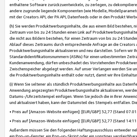
enthaltene Software zurückzuentwickeln, zu zerlegen, zu dekompilier
andere zugrunde liegende Komponenten (wie Modelle, Modellparameter
mit der Creators API, der PA API, Datenfeeds oder in den Produkt Werb
(h) Sie werden Produktwerbungsinhalte, die aus einem Bild bestehen, ni
Zeitraum von bis zu 24 Stunden einen Link auf Produktwerbungsinhalte
die nicht aus Bildern bestehen, für einen Zeitraum von bis zu 24 Stund
Ablauf dieses Zeitraums durch entsprechende Anfrage an die Creators 
Produktwerbungsinhalte aktualisieren und neu darstellen. Sofern wir Ih
Standardidentifikationsnummern (ASINs) für einen unbestimmten Zeitra
Kundenanwendung, dürfen unbeschadet des Vorstehenden Produktwerbu
Zwischenspeicher abgelegt werden. Auf unser Verlangen werden Sie un
die Produktwerbungsinhalte enthält oder nutzt, damit wir Ihre Einhalt
(i) Wenn Sie seltener als stündlich Produktwerbungsinhalte aus Datenfe
Anwendung angezeigten Produktwerbungsinhalte aktualisieren, werden 
Datums-/Uhrzeitstempel einfügen. Wenn Sie jedoch die in Ihrer Anwe
und aktualisiert haben, kann der Datumsteil des Stempels entfallen. Dies
• Preis auf [Amazon-Website einfügen]: [EUR/GBP] 32,77 (Stand 07.01.
• Preis auf [Amazon-Website einfügen]: [EUR/GBP] 32,77 (Stand 14:11 
Außerdem müssen Sie den folgenden Haftungsausschluss entweder neb
ein Pop-up-Fenster, ein Pop-up-Skript oder ein sonstiges vergleichba