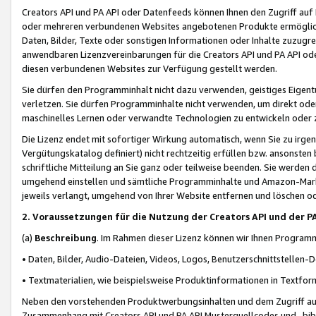
Creators API und PA API oder Datenfeeds können Ihnen den Zugriff auf D
oder mehreren verbundenen Websites angebotenen Produkte ermögliche
Daten, Bilder, Texte oder sonstigen Informationen oder Inhalte zuzugre
anwendbaren Lizenzvereinbarungen für die Creators API und PA API od
diesen verbundenen Websites zur Verfügung gestellt werden.
Sie dürfen den Programminhalt nicht dazu verwenden, geistiges Eigent
verletzen. Sie dürfen Programminhalte nicht verwenden, um direkt ode
maschinelles Lernen oder verwandte Technologien zu entwickeln oder zu
Die Lizenz endet mit sofortiger Wirkung automatisch, wenn Sie zu irg
Vergütungskatalog definiert) nicht rechtzeitig erfüllen bzw. ansonsten
schriftliche Mitteilung an Sie ganz oder teilweise beenden. Sie werden
umgehend einstellen und sämtliche Programminhalte und Amazon-Marke
jeweils verlangt, umgehend von Ihrer Website entfernen und löschen od
2. Voraussetzungen für die Nutzung der Creators API und der P
(a)
Beschreibung
. Im Rahmen dieser Lizenz können wir Ihnen Programmi
• Daten, Bilder, Audio-Dateien, Videos, Logos, Benutzerschnittstellen-
• Textmaterialien, wie beispielsweise Produktinformationen in Textfor
Neben den vorstehenden Produktwerbungsinhalten und dem Zugriff auf 
Zusammenhang mit Creators API und PA API Musterquellcodes und -bibli