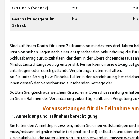
Option 3 (Scheck)
50£
50
Bearbeitungsgebühr
k.A.
k.A
Scheck
Sind auf Ihrem Konto für einen Zeitraum von mindestens drei Jahren kein
Frist von sieben Tagen nach einer entsprechenden Ankündigung die für
Schlussbetrag zurückzuhalten, der dem in der Übersicht Mindestausz
Mindestauszahlungsbetrag entspricht. Ferner können eine etwaig aufg
unterliegen oder durch geltende Verjährungsfristen verfallen.
An Sie unter Abzug bzw. Einbehalt aller in der Vereinbarung beschrieb
Ihnen gemäß der Vereinbarung zustehenden Beträge dar.
Sollten Sie, gleich aus welchem Grund, eine Überschusszahlung erhalte
an Sie im Rahmen der Vereinbarung zukünftig zahlbaren Vergütung zu 
Voraussetzungen für die Teilnahme a
1. Anmeldung und Teilnahmeberechtigung
Sie leiten den Anmeldeprozess ein, indem Sie einen vollständigen und 
muss/müssen originäre Inhalte (original content) enthalten und über d
Originalinhalte, die Materialien von Dritten verwenden, müssen wese