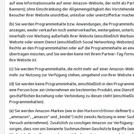
auf eine Informationsseite auf einer Amazon-Website, der nicht als Part
Bannern); ohne Einschränkung der Allgemeingültigkeit des Vorstehende
Besucher Ihrer Website unsichtbar, unlesbar oder unentzifferbar mache
(b) Sie werden Programminhalte bzw. Anwendungen, die Programminhalt
anzeigen, weder verkaufen noch weiterverkaufen, weitergeben, unterli
innerhalb von Werbung außerhalb Ihrer Website (einschließlich Werbun
Website oder einem Dienst (einschließlich Social Networking-Website
Rechte an den Programminhalten oder auf die Programminhalte an eine a
übertragen müssten, und Sie werden keine mit Ihrem Partner-Tag formati
Ihre Website ist.
(c) Sie werden Programminhalte, die nicht mehr auf einer Amazon-Websit
mehr zur Nutzung zur Verfügung stehen, umgehend von Ihrer Website e
(d) Sie werden keine Programminhalte, einschließlich in den Programmin
eine Person bzw. ein Unternehmen ein bestimmtes Produkt, eine Dienstle
geschäftlichen Beziehung oder Verbindung zu diesen steht (einschließli
Programminhalten).
(e) Sie werden Amazon-Marken (wie in den
Markenrichtlinien
definiert) 
„ammazon“, „amaozn“ und „kindel“) nicht zwecks Nutzung in einer Suc
Versuch unternehmen). Zusätzlich zu sonstigen Amazon zur Verfügung 
sorgen, dass von uns benannte Suchmaschinen Geschützte Begriffe (wie 