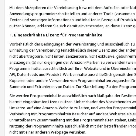
Mit dem Akzeptieren der Vereinbarung bzw. mit dem Aufrufen oder Nutz
Anwendungsprogrammierschnittstellen und anderer Tools (zusammen die
Texten und sonstigen Informationen und Inhalten in Bezug auf Produkte
nutzen können, erklären Sie sich damit einverstanden, an diese Lizenz 
1. Eingeschränkte Lizenz für Programminhalte
Vorbehaltlich der Bedingungen der Vereinbarung und ausschließlich z
Einhaltung der Vereinbarung (einschließlich dieser Lizenz und der ande
nicht übertragbare, nicht unterlizenzierbare, nicht exklusive, gebühren
anzuzeigen; (b) nur diejenigen der Amazon-Marken zu verwenden (wie in 
Programminhalte, ausschließlich auf Ihrer Website und in Übereinstimmu
API, Datenfeeds und Produkt-Werbeinhalte ausschließlich gemäß den Spe
Kopieren oder andere Verwenden von Programminhalten zugunsten Dri
Sammeln und Extrahieren von Daten. Zur Klarstellung: Zu den Program
Sie werden Programminhalte ausschließlich nach Maßgabe der Besti
hiermit eingeräumten Lizenz nutzen. Unbeschadet des Vorstehenden we
Umsätze auf eine Amazon-Website zu leiten, und werden Programminhal
Verbindung mit Programminhalten Besucher auf andere Websites als ein
unmittelbarem Zusammenhang mit den Programminhalten stehen, Links z
Nutzung der Programminhalte ausschließlich mit der betreffenden Pr
nicht mit einer anderen Webpage verlinken.