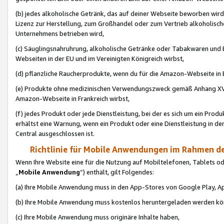
(b) jedes alkoholische Getränk, das auf deiner Webseite beworben wird
Lizenz zur Herstellung, zum Großhandel oder zum Vertrieb alkoholisch
Unternehmens betrieben wird,
(c) Säuglingsnahruhrung, alkoholische Getränke oder Tabakwaren und E
Webseiten in der EU und im Vereinigten Königreich wirbst,
(d) pflanzliche Raucherprodukte, wenn du für die Amazon-Webseite in B
(e) Produkte ohne medizinischen Verwendungszweck gemäß Anhang XVI 
Amazon-Webseite in Frankreich wirbst,
(f) jedes Produkt oder jede Dienstleistung, bei der es sich um ein Prod
erhältst eine Warnung, wenn ein Produkt oder eine Dienstleistung in de
Central ausgeschlossen ist.
Richtlinie für Mobile Anwendungen im Rahmen de
Wenn Ihre Website eine für die Nutzung auf Mobiltelefonen, Tablets 
„
Mobile Anwendung
“) enthält, gilt Folgendes:
(a) Ihre Mobile Anwendung muss in den App-Stores von Google Play, A
(b) Ihre Mobile Anwendung muss kostenlos heruntergeladen werden könn
(c) Ihre Mobile Anwendung muss originäre Inhalte haben,