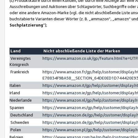
(c) Produktkäufe durch einen Kunden, der durch eine Anzeige auf eine 
Ausschreibungen und Auktionen über Schlagwörter, Suchbegriffe oder 
oder eine andere Amazon-Marke (vgl. die nicht abschließende Liste un
buchstabierte Varianten dieser Wörter (z. B. „ammazon“, „amaozn“ und „
Suchplatzierung
”);
Land
Nicht abschließende Liste der Marken
Vereinigtes
https://www.amazon.co.uk/gp/feature.html?ie=U
Königreich
Frankreich
https://www.amazon.fr/gp/help/customer/displa
E78834F9BA58__SECTION_64DE0ED1D744420E9
Italien
https://www.amazon.it/gp/help/customer/display
Irland
https://www.amazon.ie/gp/help/customer/displa
Niederlande
https://www.amazon.nl/gp/help/customer/display
Spanien
https://www.amazon.es/gp/help/customer/display
Deutschland
https://www.amazon.de/gp/help/customer/displa
Schweden
https://www.amazon.de/gp/help/customer/displa
Polen
https://www.amazon.pl/gp/help/customer/display
Belgien
https://www.amazon.com.be/gp/help/customer/d