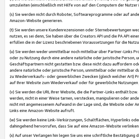
umzuleiten (einschließlich mit Hilfe von auf den Computern der Nutzer i
(s) Sie werden nicht durch Roboter, Softwareprogramme oder auf andere
Amazon-Website generieren.
(t) Sie werden unsere Kundenrezensionen oder Sternebewertungen wed
nutzen, es sei denn, Sie haben über die Creators API und die PA API e
erfüllen die in der Lizenz beschriebenen Voraussetzungen für die Nutzu
(u) Sie werden weder unmittelbar noch mittelbar über Partner-Links P
oder zu Nutzung durch eine andere natürliche oder juristische Person,
Geschäftspartnern nicht gestatten bzw. diese nicht dazu auffordern od
andere natürliche oder juristische Person, unmittelbar oder mittelbar
zu Wiederverkaufs- oder gewerblichen Zwecken (gleich welcher Art) 
auf Ihrer Website zum Wiederverkauf oder für gewerbliche Nutzungen 
(v) Sie werden die URL Ihrer Website, die die Partner-Links enthält b
werden, nicht in einer Weise tarnen, verstecken, manipulieren oder and
nicht mit angemessenem Aufwand in der Lage sind, die Website oder A
Links eine Amazon-Website aufruft.
(w) Sie werden keine Link-Verkürzungen, Schaltflächen, Hyperlinks ode
dahingehend hervorrufen, dass Sie auf eine Amazon-Website verlinken
(x) Auf unser Verlangen hin legen Sie uns eine schriftliche Bestätigung