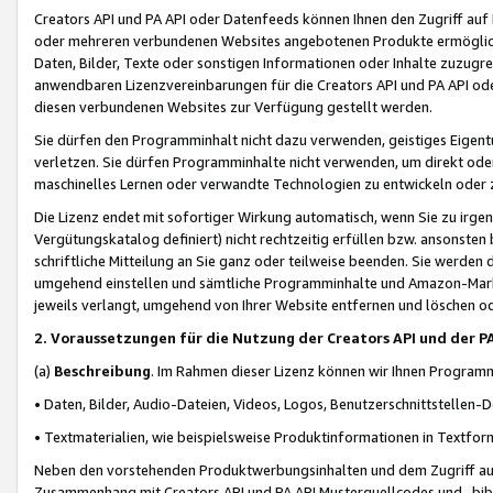
Creators API und PA API oder Datenfeeds können Ihnen den Zugriff auf D
oder mehreren verbundenen Websites angebotenen Produkte ermögliche
Daten, Bilder, Texte oder sonstigen Informationen oder Inhalte zuzugre
anwendbaren Lizenzvereinbarungen für die Creators API und PA API od
diesen verbundenen Websites zur Verfügung gestellt werden.
Sie dürfen den Programminhalt nicht dazu verwenden, geistiges Eigent
verletzen. Sie dürfen Programminhalte nicht verwenden, um direkt ode
maschinelles Lernen oder verwandte Technologien zu entwickeln oder zu
Die Lizenz endet mit sofortiger Wirkung automatisch, wenn Sie zu irg
Vergütungskatalog definiert) nicht rechtzeitig erfüllen bzw. ansonsten
schriftliche Mitteilung an Sie ganz oder teilweise beenden. Sie werden
umgehend einstellen und sämtliche Programminhalte und Amazon-Marke
jeweils verlangt, umgehend von Ihrer Website entfernen und löschen od
2. Voraussetzungen für die Nutzung der Creators API und der P
(a)
Beschreibung
. Im Rahmen dieser Lizenz können wir Ihnen Programmi
• Daten, Bilder, Audio-Dateien, Videos, Logos, Benutzerschnittstellen-
• Textmaterialien, wie beispielsweise Produktinformationen in Textfor
Neben den vorstehenden Produktwerbungsinhalten und dem Zugriff auf 
Zusammenhang mit Creators API und PA API Musterquellcodes und -bibli