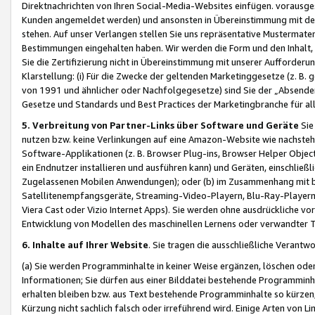
Direktnachrichten von Ihren Social-Media-Websites einfügen. vorausg
Kunden angemeldet werden) und ansonsten in Übereinstimmung mit der
stehen. Auf unser Verlangen stellen Sie uns repräsentative Mustermater
Bestimmungen eingehalten haben. Wir werden die Form und den Inhalt, di
Sie die Zertifizierung nicht in Übereinstimmung mit unserer Aufforderu
Klarstellung: (i) Für die Zwecke der geltenden Marketinggesetze (z. 
von 1991 und ähnlicher oder Nachfolgegesetze) sind Sie der „Absender“ j
Gesetze und Standards und Best Practices der Marketingbranche für 
5. Verbreitung von Partner-Links über Software und Geräte
Sie
nutzen bzw. keine Verlinkungen auf eine Amazon-Website wie nachsteh
Software-Applikationen (z. B. Browser Plug-ins, Browser Helper Objec
ein Endnutzer installieren und ausführen kann) und Geräten, einschlie
Zugelassenen Mobilen Anwendungen); oder (b) im Zusammenhang mit bzw.
Satellitenempfangsgeräte, Streaming-Video-Playern, Blu-Ray-Playern 
Viera Cast oder Vizio Internet Apps). Sie werden ohne ausdrückliche v
Entwicklung von Modellen des maschinellen Lernens oder verwandter 
6. Inhalte auf Ihrer Website
. Sie tragen die ausschließliche Verantwo
(a) Sie werden Programminhalte in keiner Weise ergänzen, löschen oder
Informationen; Sie dürfen aus einer Bilddatei bestehende Programminhal
erhalten bleiben bzw. aus Text bestehende Programminhalte so kürzen, 
Kürzung nicht sachlich falsch oder irreführend wird. Einige Arten von L