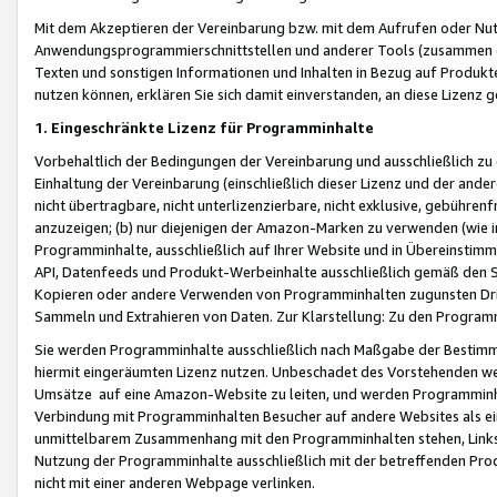
Mit dem Akzeptieren der Vereinbarung bzw. mit dem Aufrufen oder Nutz
Anwendungsprogrammierschnittstellen und anderer Tools (zusammen die
Texten und sonstigen Informationen und Inhalten in Bezug auf Produkte
nutzen können, erklären Sie sich damit einverstanden, an diese Lizenz 
1. Eingeschränkte Lizenz für Programminhalte
Vorbehaltlich der Bedingungen der Vereinbarung und ausschließlich z
Einhaltung der Vereinbarung (einschließlich dieser Lizenz und der ande
nicht übertragbare, nicht unterlizenzierbare, nicht exklusive, gebühren
anzuzeigen; (b) nur diejenigen der Amazon-Marken zu verwenden (wie in 
Programminhalte, ausschließlich auf Ihrer Website und in Übereinstimmu
API, Datenfeeds und Produkt-Werbeinhalte ausschließlich gemäß den Spe
Kopieren oder andere Verwenden von Programminhalten zugunsten Dri
Sammeln und Extrahieren von Daten. Zur Klarstellung: Zu den Program
Sie werden Programminhalte ausschließlich nach Maßgabe der Besti
hiermit eingeräumten Lizenz nutzen. Unbeschadet des Vorstehenden we
Umsätze auf eine Amazon-Website zu leiten, und werden Programminhal
Verbindung mit Programminhalten Besucher auf andere Websites als ein
unmittelbarem Zusammenhang mit den Programminhalten stehen, Links z
Nutzung der Programminhalte ausschließlich mit der betreffenden Pr
nicht mit einer anderen Webpage verlinken.