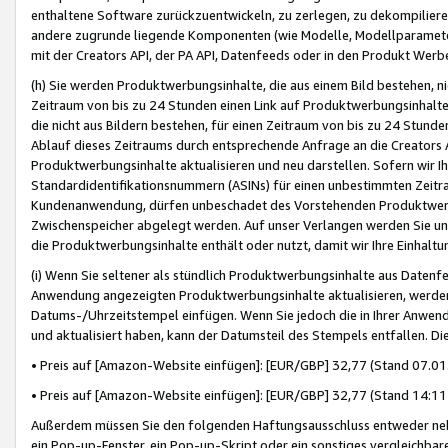
enthaltene Software zurückzuentwickeln, zu zerlegen, zu dekompilier
andere zugrunde liegende Komponenten (wie Modelle, Modellparameter
mit der Creators API, der PA API, Datenfeeds oder in den Produkt Werb
(h) Sie werden Produktwerbungsinhalte, die aus einem Bild bestehen, ni
Zeitraum von bis zu 24 Stunden einen Link auf Produktwerbungsinhalte
die nicht aus Bildern bestehen, für einen Zeitraum von bis zu 24 Stund
Ablauf dieses Zeitraums durch entsprechende Anfrage an die Creators 
Produktwerbungsinhalte aktualisieren und neu darstellen. Sofern wir Ih
Standardidentifikationsnummern (ASINs) für einen unbestimmten Zeitra
Kundenanwendung, dürfen unbeschadet des Vorstehenden Produktwerbu
Zwischenspeicher abgelegt werden. Auf unser Verlangen werden Sie un
die Produktwerbungsinhalte enthält oder nutzt, damit wir Ihre Einhalt
(i) Wenn Sie seltener als stündlich Produktwerbungsinhalte aus Datenfe
Anwendung angezeigten Produktwerbungsinhalte aktualisieren, werden 
Datums-/Uhrzeitstempel einfügen. Wenn Sie jedoch die in Ihrer Anwe
und aktualisiert haben, kann der Datumsteil des Stempels entfallen. Dies
• Preis auf [Amazon-Website einfügen]: [EUR/GBP] 32,77 (Stand 07.01.
• Preis auf [Amazon-Website einfügen]: [EUR/GBP] 32,77 (Stand 14:11 
Außerdem müssen Sie den folgenden Haftungsausschluss entweder neb
ein Pop-up-Fenster, ein Pop-up-Skript oder ein sonstiges vergleichba