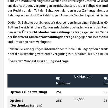
Kauf von Produkten eingelöst werden und unterliegen unseren Geschäf
uns das Recht vor, Vergütungen zurückzuhalten, bis der fällige Gesamt
das Recht vor, den Teil der Zahlungen, der den in der Zahlungstabelle 
Zahlungsart angibst. Die Zahlung per Amazon-Geschenkgutschein ist in
Option 3: Zahlung per Scheck.
Wir übersenden Ihnen einen Scheck in Höh
Sollten Sie sich für diese Option entscheiden, behalten wir uns das Rec
den in der
Übersicht Mindestauszahlungsbeträge
genannten Mindest
der
Übersicht Mindestauszahlungsbeträge
angegebene Bearbeitung
und Schweden nicht verfügbar.
Sollten Sie keine gültigen Informationen für die Zahlungsoption bereit
oder die Auszahlung verdienter Vergütung zurückhalten, bis Sie eine A
Übersicht Mindestauszahlungsbeträge
UK Maxium
UK
FR,
Minimum
un
Option 1 (Überweisung)
25£
25
£5,000
Option 2
25£
25
(Geschenkgutschein)