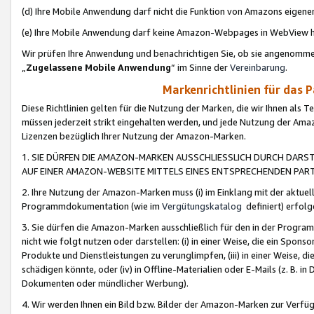
(d) Ihre Mobile Anwendung darf nicht die Funktion von Amazons eige
(e) Ihre Mobile Anwendung darf keine Amazon-Webpages in WebView 
Wir prüfen Ihre Anwendung und benachrichtigen Sie, ob sie angenomm
„
Zugelassene Mobile Anwendung
“ im Sinne der
Vereinbarung
.
Markenrichtlinien für das 
Diese Richtlinien gelten für die Nutzung der Marken, die wir Ihnen als 
müssen jederzeit strikt eingehalten werden, und jede Nutzung der Ama
Lizenzen bezüglich Ihrer Nutzung der Amazon-Marken.
1. SIE DÜRFEN DIE AMAZON-MARKEN AUSSCHLIESSLICH DURCH DARS
AUF EINER AMAZON-WEBSITE MITTELS EINES ENTSPRECHENDEN PART
2. Ihre Nutzung der Amazon-Marken muss (i) im Einklang mit der aktuells
Programmdokumentation (wie im
Vergütungskatalog
definiert) erfolg
3. Sie dürfen die Amazon-Marken ausschließlich für den in der Progr
nicht wie folgt nutzen oder darstellen: (i) in einer Weise, die ein Spo
Produkte und Dienstleistungen zu verunglimpfen, (iii) in einer Weise
schädigen könnte, oder (iv) in Offline-Materialien oder E-Mails (z. B.
Dokumenten oder mündlicher Werbung).
4. Wir werden Ihnen ein Bild bzw. Bilder der Amazon-Marken zur Verfüg