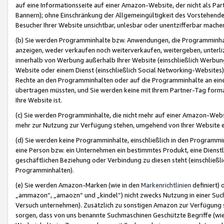
auf eine Informationsseite auf einer Amazon-Website, der nicht als Part
Bannern); ohne Einschränkung der Allgemeingültigkeit des Vorstehende
Besucher Ihrer Website unsichtbar, unlesbar oder unentzifferbar mache
(b) Sie werden Programminhalte bzw. Anwendungen, die Programminhalt
anzeigen, weder verkaufen noch weiterverkaufen, weitergeben, unterli
innerhalb von Werbung außerhalb Ihrer Website (einschließlich Werbun
Website oder einem Dienst (einschließlich Social Networking-Website
Rechte an den Programminhalten oder auf die Programminhalte an eine a
übertragen müssten, und Sie werden keine mit Ihrem Partner-Tag formati
Ihre Website ist.
(c) Sie werden Programminhalte, die nicht mehr auf einer Amazon-Websit
mehr zur Nutzung zur Verfügung stehen, umgehend von Ihrer Website e
(d) Sie werden keine Programminhalte, einschließlich in den Programmin
eine Person bzw. ein Unternehmen ein bestimmtes Produkt, eine Dienstle
geschäftlichen Beziehung oder Verbindung zu diesen steht (einschließli
Programminhalten).
(e) Sie werden Amazon-Marken (wie in den
Markenrichtlinien
definiert) 
„ammazon“, „amaozn“ und „kindel“) nicht zwecks Nutzung in einer Suc
Versuch unternehmen). Zusätzlich zu sonstigen Amazon zur Verfügung 
sorgen, dass von uns benannte Suchmaschinen Geschützte Begriffe (wie 