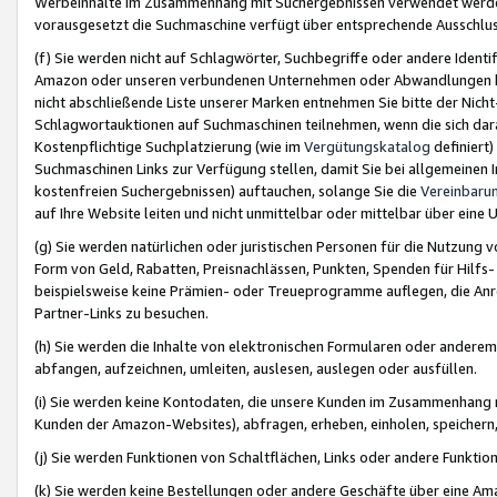
Werbeinhalte im Zusammenhang mit Suchergebnissen verwendet werden,
vorausgesetzt die Suchmaschine verfügt über entsprechende Ausschlu
(f) Sie werden nicht auf Schlagwörter, Suchbegriffe oder andere Ident
Amazon oder unseren verbundenen Unternehmen oder Abwandlungen bzw
nicht abschließende Liste unserer Marken entnehmen Sie bitte der Nich
Schlagwortauktionen auf Suchmaschinen teilnehmen, wenn die sich da
Kostenpflichtige Suchplatzierung (wie im
Vergütungskatalog
definiert
Suchmaschinen Links zur Verfügung stellen, damit Sie bei allgemeinen I
kostenfreien Suchergebnissen) auftauchen, solange Sie die
Vereinbaru
auf Ihre Website leiten und nicht unmittelbar oder mittelbar über eine
(g) Sie werden natürlichen oder juristischen Personen für die Nutzung 
Form von Geld, Rabatten, Preisnachlässen, Punkten, Spenden für Hilfs
beispielsweise keine Prämien- oder Treueprogramme auflegen, die Anrei
Partner-Links zu besuchen.
(h) Sie werden die Inhalte von elektronischen Formularen oder anderem M
abfangen, aufzeichnen, umleiten, auslesen, auslegen oder ausfüllen.
(i) Sie werden keine Kontodaten, die unsere Kunden im Zusammenhang 
Kunden der Amazon-Websites), abfragen, erheben, einholen, speichern,
(j) Sie werden Funktionen von Schaltflächen, Links oder andere Funkti
(k) Sie werden keine Bestellungen oder andere Geschäfte über eine Ama