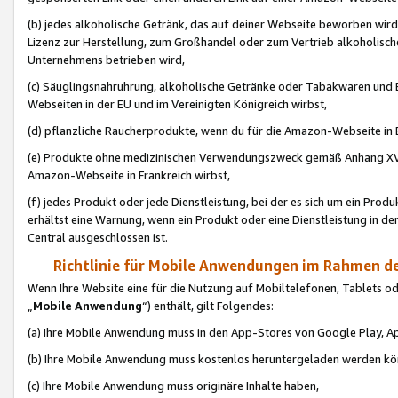
(b) jedes alkoholische Getränk, das auf deiner Webseite beworben wird
Lizenz zur Herstellung, zum Großhandel oder zum Vertrieb alkoholisch
Unternehmens betrieben wird,
(c) Säuglingsnahruhrung, alkoholische Getränke oder Tabakwaren und E
Webseiten in der EU und im Vereinigten Königreich wirbst,
(d) pflanzliche Raucherprodukte, wenn du für die Amazon-Webseite in B
(e) Produkte ohne medizinischen Verwendungszweck gemäß Anhang XVI 
Amazon-Webseite in Frankreich wirbst,
(f) jedes Produkt oder jede Dienstleistung, bei der es sich um ein Prod
erhältst eine Warnung, wenn ein Produkt oder eine Dienstleistung in de
Central ausgeschlossen ist.
Richtlinie für Mobile Anwendungen im Rahmen de
Wenn Ihre Website eine für die Nutzung auf Mobiltelefonen, Tablets 
„
Mobile Anwendung
“) enthält, gilt Folgendes:
(a) Ihre Mobile Anwendung muss in den App-Stores von Google Play, A
(b) Ihre Mobile Anwendung muss kostenlos heruntergeladen werden könn
(c) Ihre Mobile Anwendung muss originäre Inhalte haben,