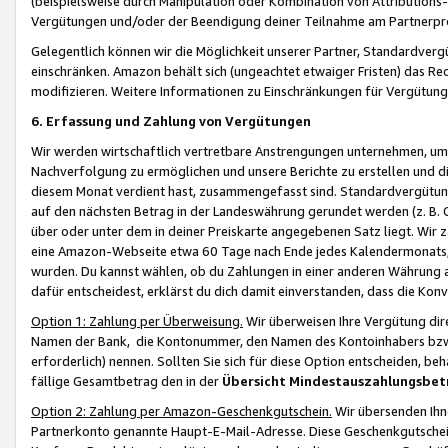
(beispielsweise durch Manipulation oder Kombination von Attributions-
Vergütungen und/oder der Beendigung deiner Teilnahme am Partnerp
Gelegentlich können wir die Möglichkeit unserer Partner, Standardv
einschränken. Amazon behält sich (ungeachtet etwaiger Fristen) das Re
modifizieren. Weitere Informationen zu Einschränkungen für Vergütung
6. Erfassung und Zahlung von Vergütungen
Wir werden wirtschaftlich vertretbare Anstrengungen unternehmen, um 
Nachverfolgung zu ermöglichen und unsere Berichte zu erstellen und di
diesem Monat verdient hast, zusammengefasst sind. Standardvergütung
auf den nächsten Betrag in der Landeswährung gerundet werden (z. B. C
über oder unter dem in deiner Preiskarte angegebenen Satz liegt. Wir
eine Amazon-Webseite etwa 60 Tage nach Ende jedes Kalendermonats, i
wurden. Du kannst wählen, ob du Zahlungen in einer anderen Währung
dafür entscheidest, erklärst du dich damit einverstanden, dass die K
Option 1: Zahlung per Überweisung.
Wir überweisen Ihre Vergütung dir
Namen der Bank, die Kontonummer, den Namen des Kontoinhabers bzw. a
erforderlich) nennen. Sollten Sie sich für diese Option entscheiden, be
fällige Gesamtbetrag den in der
Übersicht Mindestauszahlungsbet
Option 2: Zahlung per Amazon-Geschenkgutschein.
Wir übersenden Ihne
Partnerkonto genannte Haupt-E-Mail-Adresse. Diese Geschenkgutschei