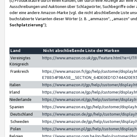
(c) Produktkäufe durch einen Kunden, der durch eine Anzeige auf eine 
Ausschreibungen und Auktionen über Schlagwörter, Suchbegriffe oder 
oder eine andere Amazon-Marke (vgl. die nicht abschließende Liste un
buchstabierte Varianten dieser Wörter (z. B. „ammazon“, „amaozn“ und „
Suchplatzierung
”);
Land
Nicht abschließende Liste der Marken
Vereinigtes
https://www.amazon.co.uk/gp/feature.html?ie=U
Königreich
Frankreich
https://www.amazon.fr/gp/help/customer/displa
E78834F9BA58__SECTION_64DE0ED1D744420E9
Italien
https://www.amazon.it/gp/help/customer/display
Irland
https://www.amazon.ie/gp/help/customer/displa
Niederlande
https://www.amazon.nl/gp/help/customer/display
Spanien
https://www.amazon.es/gp/help/customer/display
Deutschland
https://www.amazon.de/gp/help/customer/displa
Schweden
https://www.amazon.de/gp/help/customer/displa
Polen
https://www.amazon.pl/gp/help/customer/display
Belgien
https://www.amazon.com.be/gp/help/customer/d