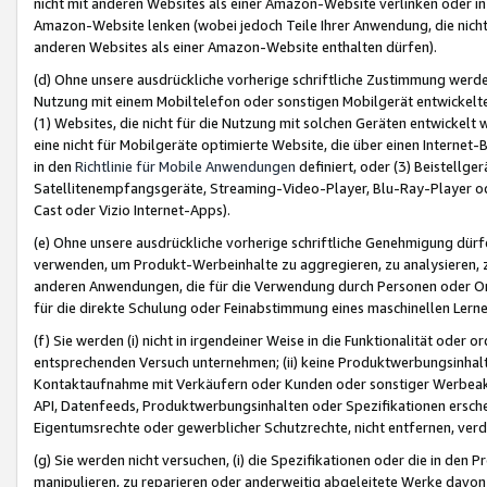
nicht mit anderen Websites als einer Amazon-Website verlinken oder i
Amazon-Website lenken (wobei jedoch Teile Ihrer Anwendung, die nich
anderen Websites als einer Amazon-Website enthalten dürfen).
(d) Ohne unsere ausdrückliche vorherige schriftliche Zustimmung werd
Nutzung mit einem Mobiltelefon oder sonstigen Mobilgerät entwickelt
(1) Websites, die nicht für die Nutzung mit solchen Geräten entwickelt
eine nicht für Mobilgeräte optimierte Website, die über einen Interne
in den
Richtlinie für Mobile Anwendungen
definiert, oder (3) Beistellge
Satellitenempfangsgeräte, Streaming-Video-Player, Blu-Ray-Player ode
Cast oder Vizio Internet-Apps).
(e) Ohne unsere ausdrückliche vorherige schriftliche Genehmigung dürfe
verwenden, um Produkt-Werbeinhalte zu aggregieren, zu analysieren, 
anderen Anwendungen, die für die Verwendung durch Personen oder Or
für die direkte Schulung oder Feinabstimmung eines maschinellen Lern
(f) Sie werden (i) nicht in irgendeiner Weise in die Funktionalität ode
entsprechenden Versuch unternehmen; (ii) keine Produktwerbungsinha
Kontaktaufnahme mit Verkäufern oder Kunden oder sonstiger Werbeaktiv
API, Datenfeeds, Produktwerbungsinhalten oder Spezifikationen erschei
Eigentumsrechte oder gewerblicher Schutzrechte, nicht entfernen, verd
(g) Sie werden nicht versuchen, (i) die Spezifikationen oder die in de
manipulieren, zu reparieren oder anderweitig abgeleitete Werke davon z