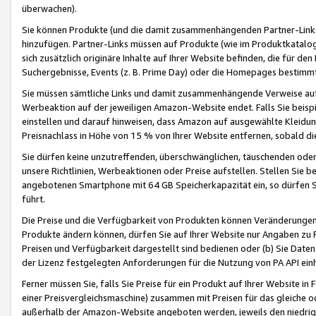
überwachen).
Sie können Produkte (und die damit zusammenhängenden Partner-Links)
hinzufügen. Partner-Links müssen auf Produkte (wie im Produktkatalog de
sich zusätzlich originäre Inhalte auf Ihrer Website befinden, die für 
Suchergebnisse, Events (z. B. Prime Day) oder die Homepages bestimmte
Sie müssen sämtliche Links und damit zusammenhängende Verweise auf z
Werbeaktion auf der jeweiligen Amazon-Website endet. Falls Sie beisp
einstellen und darauf hinweisen, dass Amazon auf ausgewählte Kleidun
Preisnachlass in Höhe von 15 % von Ihrer Website entfernen, sobald di
Sie dürfen keine unzutreffenden, überschwänglichen, täuschenden od
unsere Richtlinien, Werbeaktionen oder Preise aufstellen. Stellen Sie 
angebotenen Smartphone mit 64 GB Speicherkapazität ein, so dürfen S
führt.
Die Preise und die Verfügbarkeit von Produkten können Veränderungen 
Produkte ändern können, dürfen Sie auf Ihrer Website nur Angaben zu P
Preisen und Verfügbarkeit dargestellt sind bedienen oder (b) Sie Daten
der Lizenz festgelegten Anforderungen für die Nutzung von PA API einh
Ferner müssen Sie, falls Sie Preise für ein Produkt auf Ihrer Website in 
einer Preisvergleichsmaschine) zusammen mit Preisen für das gleiche o
außerhalb der Amazon-Website angeboten werden, jeweils den niedrigst