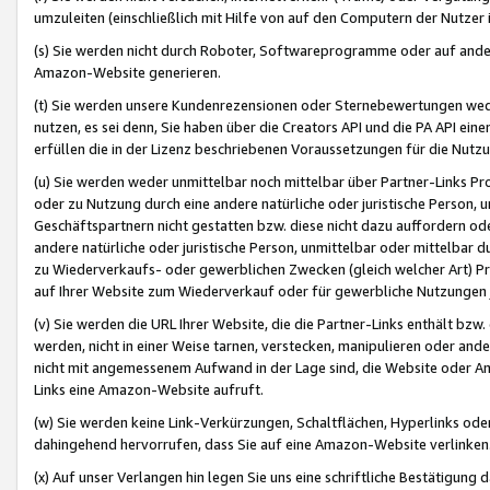
umzuleiten (einschließlich mit Hilfe von auf den Computern der Nutzer i
(s) Sie werden nicht durch Roboter, Softwareprogramme oder auf andere
Amazon-Website generieren.
(t) Sie werden unsere Kundenrezensionen oder Sternebewertungen wed
nutzen, es sei denn, Sie haben über die Creators API und die PA API e
erfüllen die in der Lizenz beschriebenen Voraussetzungen für die Nutzu
(u) Sie werden weder unmittelbar noch mittelbar über Partner-Links P
oder zu Nutzung durch eine andere natürliche oder juristische Person,
Geschäftspartnern nicht gestatten bzw. diese nicht dazu auffordern od
andere natürliche oder juristische Person, unmittelbar oder mittelbar
zu Wiederverkaufs- oder gewerblichen Zwecken (gleich welcher Art) 
auf Ihrer Website zum Wiederverkauf oder für gewerbliche Nutzungen 
(v) Sie werden die URL Ihrer Website, die die Partner-Links enthält b
werden, nicht in einer Weise tarnen, verstecken, manipulieren oder and
nicht mit angemessenem Aufwand in der Lage sind, die Website oder A
Links eine Amazon-Website aufruft.
(w) Sie werden keine Link-Verkürzungen, Schaltflächen, Hyperlinks ode
dahingehend hervorrufen, dass Sie auf eine Amazon-Website verlinken
(x) Auf unser Verlangen hin legen Sie uns eine schriftliche Bestätigung