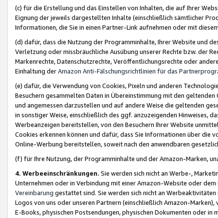
(c) für die Erstellung und das Einstellen von Inhalten, die auf Ihrer We
Eignung der jeweils dargestellten Inhalte (einschließlich sämtlicher 
Informationen, die Sie in einen Partner-Link aufnehmen oder mit diese
(d) dafür, dass die Nutzung der Programminhalte, Ihrer Website und des 
Verletzung oder missbräuchliche Ausübung unserer Rechte bzw. der Recht
Markenrechte, Datenschutzrechte, Veröffentlichungsrechte oder anderer
Einhaltung der
Amazon Anti-Fälschungsrichtlinien für das Partnerpro
(e) dafür, die Verwendung von Cookies, Pixeln und anderen Technologien
Besuchern gesammelten Daten in Übereinstimmung mit den geltenden Ge
und angemessen darzustellen und auf andere Weise die geltenden geset
in sonstiger Weise, einschließlich des ggf. anzuzeigenden Hinweises, d
Werbeanzeigen bereitstellen, von den Besuchern Ihrer Website unmitte
Cookies erkennen können und dafür, dass Sie Informationen über die v
Online-Werbung bereitstellen, soweit nach den anwendbaren gesetzlic
(f) für Ihre Nutzung, der Programminhalte und der Amazon-Marken, u
4. Werbeeinschränkungen.
Sie werden sich nicht an Werbe-, Market
Unternehmen oder in Verbindung mit einer Amazon-Website oder dem Pa
Vereinbarung
gestattet sind. Sie werden sich nicht an Werbeaktivitäten
Logos von uns oder unseren Partnern (einschließlich Amazon-Marken), 
E-Books, physischen Postsendungen, physischen Dokumenten oder in 