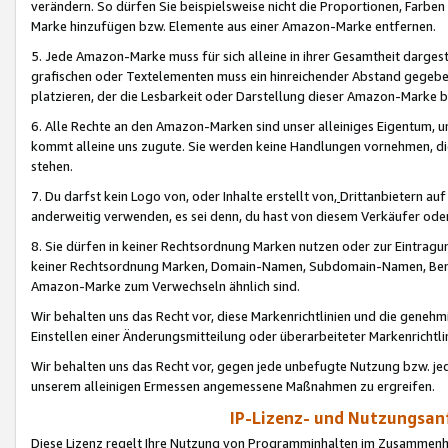
verändern. So dürfen Sie beispielsweise nicht die Proportionen, Farb
Marke hinzufügen bzw. Elemente aus einer Amazon-Marke entfernen.
5. Jede Amazon-Marke muss für sich alleine in ihrer Gesamtheit darge
grafischen oder Textelementen muss ein hinreichender Abstand gegebe
platzieren, der die Lesbarkeit oder Darstellung dieser Amazon-Marke b
6. Alle Rechte an den Amazon-Marken sind unser alleiniges Eigentum, 
kommt alleine uns zugute. Sie werden keine Handlungen vornehmen, 
stehen.
7. Du darfst kein Logo von, oder Inhalte erstellt von,
Drittanbietern au
anderweitig verwenden, es sei denn, du hast von diesem Verkäufer oder
8. Sie dürfen in keiner Rechtsordnung Marken nutzen oder zur Eintragu
keiner Rechtsordnung Marken, Domain-Namen, Subdomain-Namen, Benu
Amazon-Marke zum Verwechseln ähnlich sind.
Wir behalten uns das Recht vor, diese Markenrichtlinien und die gene
Einstellen einer Änderungsmitteilung oder überarbeiteter Markenricht
Wir behalten uns das Recht vor, gegen jede unbefugte Nutzung bzw. jede 
unserem alleinigen Ermessen angemessene Maßnahmen zu ergreifen.
IP-Lizenz- und Nutzungsan
Diese Lizenz regelt Ihre Nutzung von Programminhalten im Zusammen