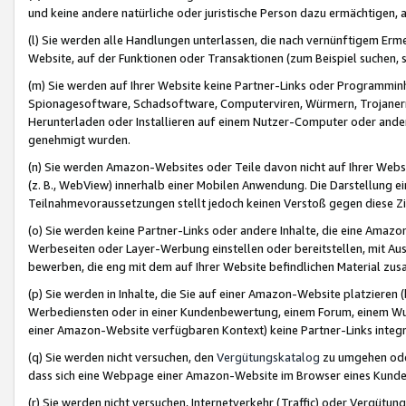
und keine andere natürliche oder juristische Person dazu ermächtigen, a
(l) Sie werden alle Handlungen unterlassen, die nach vernünftigem Erme
Website, auf der Funktionen oder Transaktionen (zum Beispiel suchen, s
(m) Sie werden auf Ihrer Website keine Partner-Links oder Programmin
Spionagesoftware, Schadsoftware, Computerviren, Würmern, Trojaner
Herunterladen oder Installieren auf einem Nutzer-Computer oder ande
genehmigt wurden.
(n) Sie werden Amazon-Websites oder Teile davon nicht auf Ihrer Websi
(z. B., WebView) innerhalb einer Mobilen Anwendung. Die Darstellung ein
Teilnahmevoraussetzungen stellt jedoch keinen Verstoß gegen diese Zif
(o) Sie werden keine Partner-Links oder andere Inhalte, die eine Am
Werbeseiten oder Layer-Werbung einstellen oder bereitstellen, mit Au
bewerben, die eng mit dem auf Ihrer Website befindlichen Material z
(p) Sie werden in Inhalte, die Sie auf einer Amazon-Website platzier
Werbediensten oder in einer Kundenbewertung, einem Forum, einem Wun
einer Amazon-Website verfügbaren Kontext) keine Partner-Links integr
(q) Sie werden nicht versuchen, den
Vergütungskatalog
zu umgehen oder
dass sich eine Webpage einer Amazon-Website im Browser eines Kunden 
(r) Sie werden nicht versuchen, Internetverkehr (Traffic) oder Vergü