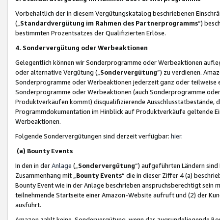
Vorbehaltlich der in diesem Vergütungskatalog beschriebenen Einschr
(„
Standardvergütung im Rahmen des Partnerprogramms
“) besc
bestimmten Prozentsatzes der Qualifizierten Erlöse.
4. Sondervergütung oder Werbeaktionen
Gelegentlich können wir Sonderprogramme oder Werbeaktionen auflegen,
oder alternative Vergütung („
Sondervergütung
”) zu verdienen. Amazo
Sonderprogramme oder Werbeaktionen jederzeit ganz oder teilweise einz
Sonderprogramme oder Werbeaktionen (auch Sonderprogramme oder We
Produktverkäufen kommt) disqualifizierende Ausschlusstatbestände, di
Programmdokumentation im Hinblick auf Produktverkäufe geltende E
Werbeaktionen.
Folgende Sondervergütungen sind derzeit verfügbar:
hier
.
(a) Bounty Events
In den in der
Anlage
(„
Sondervergütung
“) aufgeführten Ländern sind
Zusammenhang mit „
Bounty Events
“ die in dieser Ziffer 4 (a) besch
Bounty Event wie in der Anlage beschrieben anspruchsberechtigt sein mu
teilnehmende Startseite einer Amazon-Website aufruft und (2) der Kun
ausführt.
Amazon zahlt keine Sondervergütung, wenn das zugrundeliegende Boun