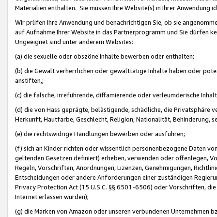
Materialien enthalten. Sie müssen Ihre Website(s) in Ihrer Anwendung ide
Wir prüfen Ihre Anwendung und benachrichtigen Sie, ob sie angenommen
auf Aufnahme Ihrer Website in das Partnerprogramm und Sie dürfen kei
Ungeeignet sind unter anderem Websites:
(a) die sexuelle oder obszöne Inhalte bewerben oder enthalten;
(b) die Gewalt verherrlichen oder gewalttätige Inhalte haben oder pot
anstiften,;
(c) die falsche, irreführende, diffamierende oder verleumderische Inha
(d) die von Hass geprägte, belästigende, schädliche, die Privatsphäre v
Herkunft, Hautfarbe, Geschlecht, Religion, Nationalität, Behinderung, 
(e) die rechtswidrige Handlungen bewerben oder ausführen;
(f) sich an Kinder richten oder wissentlich personenbezogene Daten vo
geltenden Gesetzen definiert) erheben, verwenden oder offenlegen, Vo
Regeln, Vorschriften, Anordnungen, Lizenzen, Genehmigungen, Richtlini
Entscheidungen oder andere Anforderungen einer zuständigen Regierung
Privacy Protection Act (15 U.S.C. §§ 6501-6506) oder Vorschriften, di
Internet erlassen wurden);
(g) die Marken von Amazon oder unseren verbundenen Unternehmen b