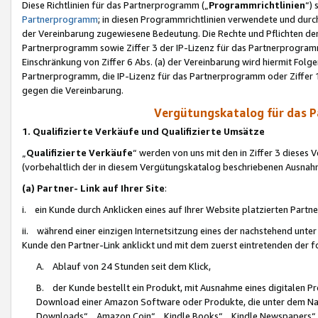
Diese Richtlinien für das Partnerprogramm („
Programmrichtlinien
“)
Partnerprogramm
; in diesen Programmrichtlinien verwendete und durch
der Vereinbarung zugewiesene Bedeutung. Die Rechte und Pflichten de
Partnerprogramm sowie Ziffer 3 der IP-Lizenz für das Partnerprogram
Einschränkung von Ziffer 6 Abs. (a) der Vereinbarung wird hiermit Fol
Partnerprogramm, die IP-Lizenz für das Partnerprogramm oder Ziffer 1
gegen die Vereinbarung.
Vergütungskatalog für das 
1. Qualifizierte Verkäufe und Qualifizierte Umsätze
„
Qualifizierte Verkäufe
“ werden von uns mit den in Ziffer 3 diese
(vorbehaltlich der in diesem Vergütungskatalog beschriebenen Ausnah
(a) Partner- Link auf Ihrer Site
:
i. ein Kunde durch Anklicken eines auf Ihrer Website platzierten Part
ii. während einer einzigen Internetsitzung eines der nachstehend unter (i)
Kunde den Partner-Link anklickt und mit dem zuerst eintretenden der f
A. Ablauf von 24 Stunden seit dem Klick,
B. der Kunde bestellt ein Produkt, mit Ausnahme eines digitalen P
Download einer Amazon Software oder Produkte, die unter dem N
Downloads“, „Amazon Coin“, „Kindle Books“, „Kindle Newspapers“, „