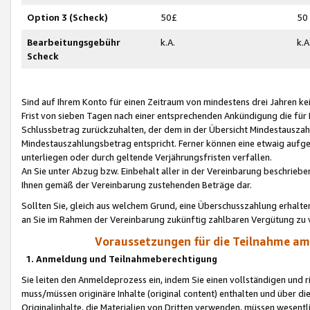
Option 3 (Scheck)
50£
50
Bearbeitungsgebühr
k.A.
k.A
Scheck
Sind auf Ihrem Konto für einen Zeitraum von mindestens drei Jahren kein
Frist von sieben Tagen nach einer entsprechenden Ankündigung die für
Schlussbetrag zurückzuhalten, der dem in der Übersicht Mindestausz
Mindestauszahlungsbetrag entspricht. Ferner können eine etwaig aufg
unterliegen oder durch geltende Verjährungsfristen verfallen.
An Sie unter Abzug bzw. Einbehalt aller in der Vereinbarung beschrieb
Ihnen gemäß der Vereinbarung zustehenden Beträge dar.
Sollten Sie, gleich aus welchem Grund, eine Überschusszahlung erhalte
an Sie im Rahmen der Vereinbarung zukünftig zahlbaren Vergütung zu 
Voraussetzungen für die Teilnahme a
1. Anmeldung und Teilnahmeberechtigung
Sie leiten den Anmeldeprozess ein, indem Sie einen vollständigen und 
muss/müssen originäre Inhalte (original content) enthalten und über d
Originalinhalte, die Materialien von Dritten verwenden, müssen wese