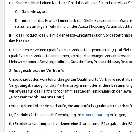
der Kunde schließt einen Kauf des Produkts ab, das Sie mit der Alexa 
C. über Alexa, oder
D. indem er das Produkt innerhalb der Skills Session in den Waren
seiner erstmaligen Teilnahme an der Alexa Shopping Action abschlie
iii. das Produkt, das Sie mit der Alexa-Einkaufsaktion vorgestellt ha
ihm bezahlt.
Die aus den einzelnen Qualifizierten Verkäufen generierten „
Qualifizi
Qualifizierten Verkäufe einnehmen, abzüglich etwaiger Versandkosten
Mehrwertsteuer), Servicegebühren, Gutschriften, Preisnachlässe, Bear
2. Ausgeschlossene Verkäufe
Unbeschadet des Vorstehenden gelten Qualifizierte Verkäufe nicht als
Vergütungskatalog für das Partnerprogramm oder andere Bestimmungen,
wir jeweils für das Partnerprogramm festlegen, einschließlich der jewe
„
Programmdokumentation
“).
Ferner gelten folgende Verkäufe, die andernfalls Qualifizierte Verkä
(a) Produktkäufe, die nach Beendigung Ihrer
Vereinbarung
erfolgen;
(b) Produktbestellungen, bei denen eine Stornierung, Rückgabe oder R