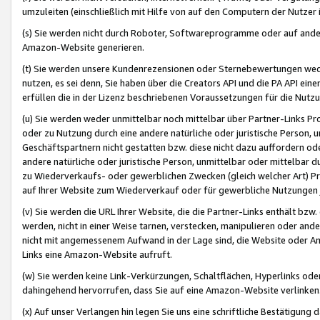
umzuleiten (einschließlich mit Hilfe von auf den Computern der Nutzer i
(s) Sie werden nicht durch Roboter, Softwareprogramme oder auf andere
Amazon-Website generieren.
(t) Sie werden unsere Kundenrezensionen oder Sternebewertungen wed
nutzen, es sei denn, Sie haben über die Creators API und die PA API e
erfüllen die in der Lizenz beschriebenen Voraussetzungen für die Nutzu
(u) Sie werden weder unmittelbar noch mittelbar über Partner-Links P
oder zu Nutzung durch eine andere natürliche oder juristische Person,
Geschäftspartnern nicht gestatten bzw. diese nicht dazu auffordern od
andere natürliche oder juristische Person, unmittelbar oder mittelbar
zu Wiederverkaufs- oder gewerblichen Zwecken (gleich welcher Art) 
auf Ihrer Website zum Wiederverkauf oder für gewerbliche Nutzungen 
(v) Sie werden die URL Ihrer Website, die die Partner-Links enthält b
werden, nicht in einer Weise tarnen, verstecken, manipulieren oder and
nicht mit angemessenem Aufwand in der Lage sind, die Website oder A
Links eine Amazon-Website aufruft.
(w) Sie werden keine Link-Verkürzungen, Schaltflächen, Hyperlinks ode
dahingehend hervorrufen, dass Sie auf eine Amazon-Website verlinken
(x) Auf unser Verlangen hin legen Sie uns eine schriftliche Bestätigung