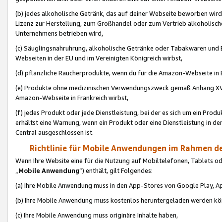
(b) jedes alkoholische Getränk, das auf deiner Webseite beworben wird
Lizenz zur Herstellung, zum Großhandel oder zum Vertrieb alkoholisch
Unternehmens betrieben wird,
(c) Säuglingsnahruhrung, alkoholische Getränke oder Tabakwaren und E
Webseiten in der EU und im Vereinigten Königreich wirbst,
(d) pflanzliche Raucherprodukte, wenn du für die Amazon-Webseite in B
(e) Produkte ohne medizinischen Verwendungszweck gemäß Anhang XVI 
Amazon-Webseite in Frankreich wirbst,
(f) jedes Produkt oder jede Dienstleistung, bei der es sich um ein Prod
erhältst eine Warnung, wenn ein Produkt oder eine Dienstleistung in de
Central ausgeschlossen ist.
Richtlinie für Mobile Anwendungen im Rahmen de
Wenn Ihre Website eine für die Nutzung auf Mobiltelefonen, Tablets 
„
Mobile Anwendung
“) enthält, gilt Folgendes:
(a) Ihre Mobile Anwendung muss in den App-Stores von Google Play, A
(b) Ihre Mobile Anwendung muss kostenlos heruntergeladen werden könn
(c) Ihre Mobile Anwendung muss originäre Inhalte haben,