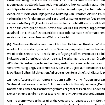
jeden Musterquellcode bzw. jede Musterbibliothek geltenden gesonder
auch Spezifikationen, Benutzerhandbücher, Anleitungen, Begleitmaterial
denen die für die ordnungsgemäße Nutzung von Creators API und PA A
technischen Anforderungen und Test- und Leistungskriterien (zusammen
verwendete Begriff „Produktwerbungsinhalte“ schließt ausdrücklich al
Lizenz zur Verfügung stellen, sowie alle von uns zur Verfügung gestel
ausdrücklich nicht auf Daten, Bilder, Texte oder sonstige Informatione
es sich nicht um eine Amazon-Website handelt.
(b) Abrufen von Produktwerbungsinhalten. Sie können Produkt-Werbein
ausdrückliche vorherige schriftliche Genehmigung erteilt haben, könn
wir über die Creators API Feeds zur Verfügung stellen. Wenn Sie Produk
Nutzung von Datenfeeds dieser Lizenz. Sie erkennen an, dass wir Creat
API oder Datenfeeds jederzeit ändern, auslaufen lassen oder neu veröffe
Verantwortung liegt, sicherzustellen, dass Ihr Zugriff auf die und Ihr
jeweiligen Zeitpunkt aktuellen Anforderungen (einschließlich dieser Liz
Zur Identifizierung Ihres Kontos und zum Stellen von Anfragen an Crea
Schlüssel und einem privaten Schlüssel (jedes Schlüsselpaar eine „Kon
Rahmen des Amazon-Partnerprogramms zugeteilte Partner-ID oder ein
Kontokennungen über den Creators API und PA API Kontoerstellungspro
Um Programmwerbeinhalte über die Creators API Dienste zu erhalten, m