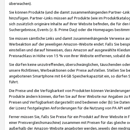
überwachen).
Sie können Produkte (und die damit zusammenhängenden Partner-Links)
hinzufügen. Partner-Links müssen auf Produkte (wie im Produktkatalog de
sich zusätzlich originäre Inhalte auf Ihrer Website befinden, die für 
Suchergebnisse, Events (z. B. Prime Day) oder die Homepages bestimmte
Sie müssen sämtliche Links und damit zusammenhängende Verweise auf z
Werbeaktion auf der jeweiligen Amazon-Website endet. Falls Sie beisp
einstellen und darauf hinweisen, dass Amazon auf ausgewählte Kleidun
Preisnachlass in Höhe von 15 % von Ihrer Website entfernen, sobald di
Sie dürfen keine unzutreffenden, überschwänglichen, täuschenden od
unsere Richtlinien, Werbeaktionen oder Preise aufstellen. Stellen Sie 
angebotenen Smartphone mit 64 GB Speicherkapazität ein, so dürfen S
führt.
Die Preise und die Verfügbarkeit von Produkten können Veränderungen 
Produkte ändern können, dürfen Sie auf Ihrer Website nur Angaben zu P
Preisen und Verfügbarkeit dargestellt sind bedienen oder (b) Sie Daten
der Lizenz festgelegten Anforderungen für die Nutzung von PA API einh
Ferner müssen Sie, falls Sie Preise für ein Produkt auf Ihrer Website in 
einer Preisvergleichsmaschine) zusammen mit Preisen für das gleiche o
außerhalb der Amazon-Website angeboten werden, jeweils den niedrigst