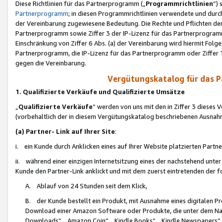
Diese Richtlinien für das Partnerprogramm („
Programmrichtlinien
“)
Partnerprogramm
; in diesen Programmrichtlinien verwendete und durch
der Vereinbarung zugewiesene Bedeutung. Die Rechte und Pflichten de
Partnerprogramm sowie Ziffer 3 der IP-Lizenz für das Partnerprogram
Einschränkung von Ziffer 6 Abs. (a) der Vereinbarung wird hiermit Fol
Partnerprogramm, die IP-Lizenz für das Partnerprogramm oder Ziffer 1
gegen die Vereinbarung.
Vergütungskatalog für das 
1. Qualifizierte Verkäufe und Qualifizierte Umsätze
„
Qualifizierte Verkäufe
“ werden von uns mit den in Ziffer 3 diese
(vorbehaltlich der in diesem Vergütungskatalog beschriebenen Ausnah
(a) Partner- Link auf Ihrer Site
:
i. ein Kunde durch Anklicken eines auf Ihrer Website platzierten Part
ii. während einer einzigen Internetsitzung eines der nachstehend unter (i)
Kunde den Partner-Link anklickt und mit dem zuerst eintretenden der f
A. Ablauf von 24 Stunden seit dem Klick,
B. der Kunde bestellt ein Produkt, mit Ausnahme eines digitalen P
Download einer Amazon Software oder Produkte, die unter dem N
Downloads“, „Amazon Coin“, „Kindle Books“, „Kindle Newspapers“, „