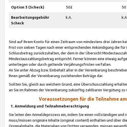
Option 3 (Scheck)
50£
50
Bearbeitungsgebühr
k.A.
k.A
Scheck
Sind auf Ihrem Konto für einen Zeitraum von mindestens drei Jahren kein
Frist von sieben Tagen nach einer entsprechenden Ankündigung die für
Schlussbetrag zurückzuhalten, der dem in der Übersicht Mindestausz
Mindestauszahlungsbetrag entspricht. Ferner können eine etwaig aufg
unterliegen oder durch geltende Verjährungsfristen verfallen.
An Sie unter Abzug bzw. Einbehalt aller in der Vereinbarung beschrieb
Ihnen gemäß der Vereinbarung zustehenden Beträge dar.
Sollten Sie, gleich aus welchem Grund, eine Überschusszahlung erhalte
an Sie im Rahmen der Vereinbarung zukünftig zahlbaren Vergütung zu 
Voraussetzungen für die Teilnahme a
1. Anmeldung und Teilnahmeberechtigung
Sie leiten den Anmeldeprozess ein, indem Sie einen vollständigen und 
muss/müssen originäre Inhalte (original content) enthalten und über d
Originalinhalte, die Materialien von Dritten verwenden, müssen wese