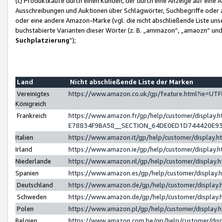
(c) Produktkäufe durch einen Kunden, der durch eine Anzeige auf eine 
Ausschreibungen und Auktionen über Schlagwörter, Suchbegriffe oder 
oder eine andere Amazon-Marke (vgl. die nicht abschließende Liste un
buchstabierte Varianten dieser Wörter (z. B. „ammazon“, „amaozn“ und „
Suchplatzierung
”);
Land
Nicht abschließende Liste der Marken
Vereinigtes
https://www.amazon.co.uk/gp/feature.html?ie=U
Königreich
Frankreich
https://www.amazon.fr/gp/help/customer/displa
E78834F9BA58__SECTION_64DE0ED1D744420E9
Italien
https://www.amazon.it/gp/help/customer/display
Irland
https://www.amazon.ie/gp/help/customer/displa
Niederlande
https://www.amazon.nl/gp/help/customer/display
Spanien
https://www.amazon.es/gp/help/customer/display
Deutschland
https://www.amazon.de/gp/help/customer/displa
Schweden
https://www.amazon.de/gp/help/customer/displa
Polen
https://www.amazon.pl/gp/help/customer/display
Belgien
https://www.amazon.com.be/gp/help/customer/d