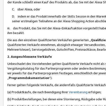
der Kunde schließt einen Kauf des Produkts ab, das Sie mit der Alexa 
C. über Alexa, oder
D. indem er das Produkt innerhalb der Skills Session in den Waren
seiner erstmaligen Teilnahme an der Alexa Shopping Action abschlie
iii. das Produkt, das Sie mit der Alexa-Einkaufsaktion vorgestellt ha
ihm bezahlt.
Die aus den einzelnen Qualifizierten Verkäufen generierten „
Qualifizi
Qualifizierten Verkäufe einnehmen, abzüglich etwaiger Versandkosten
Mehrwertsteuer), Servicegebühren, Gutschriften, Preisnachlässe, Bear
2. Ausgeschlossene Verkäufe
Unbeschadet des Vorstehenden gelten Qualifizierte Verkäufe nicht als
Vergütungskatalog für das Partnerprogramm oder andere Bestimmungen,
wir jeweils für das Partnerprogramm festlegen, einschließlich der jewe
„
Programmdokumentation
“).
Ferner gelten folgende Verkäufe, die andernfalls Qualifizierte Verkä
(a) Produktkäufe, die nach Beendigung Ihrer
Vereinbarung
erfolgen;
(b) Produktbestellungen, bei denen eine Stornierung, Rückgabe oder R