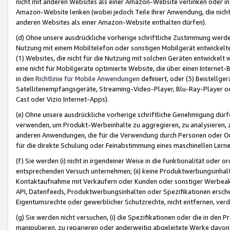
nicht mit anderen Websites als einer Amazon-Website verlinken oder i
Amazon-Website lenken (wobei jedoch Teile Ihrer Anwendung, die nich
anderen Websites als einer Amazon-Website enthalten dürfen).
(d) Ohne unsere ausdrückliche vorherige schriftliche Zustimmung werd
Nutzung mit einem Mobiltelefon oder sonstigen Mobilgerät entwickelt
(1) Websites, die nicht für die Nutzung mit solchen Geräten entwickelt
eine nicht für Mobilgeräte optimierte Website, die über einen Interne
in den
Richtlinie für Mobile Anwendungen
definiert, oder (3) Beistellge
Satellitenempfangsgeräte, Streaming-Video-Player, Blu-Ray-Player ode
Cast oder Vizio Internet-Apps).
(e) Ohne unsere ausdrückliche vorherige schriftliche Genehmigung dürfe
verwenden, um Produkt-Werbeinhalte zu aggregieren, zu analysieren, 
anderen Anwendungen, die für die Verwendung durch Personen oder Or
für die direkte Schulung oder Feinabstimmung eines maschinellen Lern
(f) Sie werden (i) nicht in irgendeiner Weise in die Funktionalität ode
entsprechenden Versuch unternehmen; (ii) keine Produktwerbungsinha
Kontaktaufnahme mit Verkäufern oder Kunden oder sonstiger Werbeaktiv
API, Datenfeeds, Produktwerbungsinhalten oder Spezifikationen erschei
Eigentumsrechte oder gewerblicher Schutzrechte, nicht entfernen, verd
(g) Sie werden nicht versuchen, (i) die Spezifikationen oder die in de
manipulieren, zu reparieren oder anderweitig abgeleitete Werke davon z