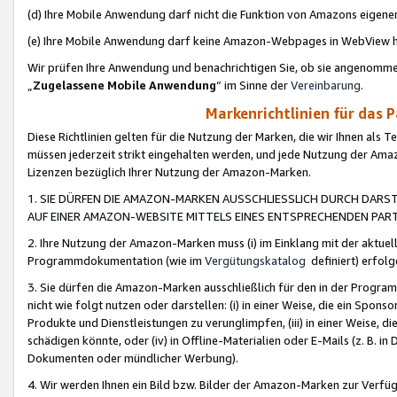
(d) Ihre Mobile Anwendung darf nicht die Funktion von Amazons eige
(e) Ihre Mobile Anwendung darf keine Amazon-Webpages in WebView 
Wir prüfen Ihre Anwendung und benachrichtigen Sie, ob sie angenomm
„
Zugelassene Mobile Anwendung
“ im Sinne der
Vereinbarung
.
Markenrichtlinien für das 
Diese Richtlinien gelten für die Nutzung der Marken, die wir Ihnen als 
müssen jederzeit strikt eingehalten werden, und jede Nutzung der Ama
Lizenzen bezüglich Ihrer Nutzung der Amazon-Marken.
1. SIE DÜRFEN DIE AMAZON-MARKEN AUSSCHLIESSLICH DURCH DARS
AUF EINER AMAZON-WEBSITE MITTELS EINES ENTSPRECHENDEN PART
2. Ihre Nutzung der Amazon-Marken muss (i) im Einklang mit der aktuells
Programmdokumentation (wie im
Vergütungskatalog
definiert) erfolg
3. Sie dürfen die Amazon-Marken ausschließlich für den in der Progr
nicht wie folgt nutzen oder darstellen: (i) in einer Weise, die ein Spo
Produkte und Dienstleistungen zu verunglimpfen, (iii) in einer Weise
schädigen könnte, oder (iv) in Offline-Materialien oder E-Mails (z. B.
Dokumenten oder mündlicher Werbung).
4. Wir werden Ihnen ein Bild bzw. Bilder der Amazon-Marken zur Verfüg