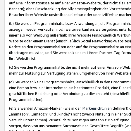
auf eine Informationsseite auf einer Amazon-Website, der nicht als Part
Bannern); ohne Einschränkung der Allgemeingültigkeit des Vorstehende
Besucher Ihrer Website unsichtbar, unlesbar oder unentzifferbar mache
(b) Sie werden Programminhalte bzw. Anwendungen, die Programminhalt
anzeigen, weder verkaufen noch weiterverkaufen, weitergeben, unterli
innerhalb von Werbung außerhalb Ihrer Website (einschließlich Werbun
Website oder einem Dienst (einschließlich Social Networking-Website
Rechte an den Programminhalten oder auf die Programminhalte an eine a
übertragen müssten, und Sie werden keine mit Ihrem Partner-Tag formati
Ihre Website ist.
(c) Sie werden Programminhalte, die nicht mehr auf einer Amazon-Websit
mehr zur Nutzung zur Verfügung stehen, umgehend von Ihrer Website e
(d) Sie werden keine Programminhalte, einschließlich in den Programmin
eine Person bzw. ein Unternehmen ein bestimmtes Produkt, eine Dienstle
geschäftlichen Beziehung oder Verbindung zu diesen steht (einschließli
Programminhalten).
(e) Sie werden Amazon-Marken (wie in den
Markenrichtlinien
definiert) 
„ammazon“, „amaozn“ und „kindel“) nicht zwecks Nutzung in einer Suc
Versuch unternehmen). Zusätzlich zu sonstigen Amazon zur Verfügung 
sorgen, dass von uns benannte Suchmaschinen Geschützte Begriffe (wie 