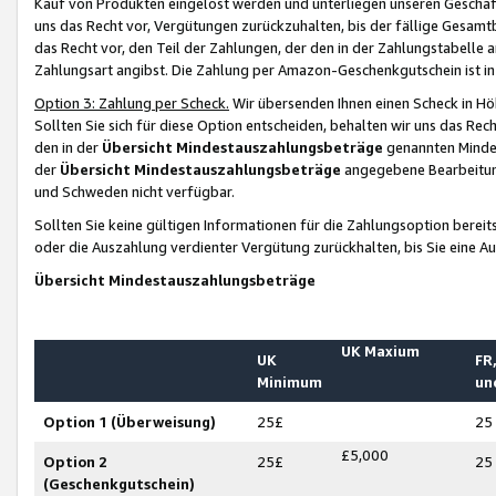
Kauf von Produkten eingelöst werden und unterliegen unseren Geschäf
uns das Recht vor, Vergütungen zurückzuhalten, bis der fällige Gesamt
das Recht vor, den Teil der Zahlungen, der den in der Zahlungstabelle 
Zahlungsart angibst. Die Zahlung per Amazon-Geschenkgutschein ist in
Option 3: Zahlung per Scheck.
Wir übersenden Ihnen einen Scheck in Höh
Sollten Sie sich für diese Option entscheiden, behalten wir uns das Rec
den in der
Übersicht Mindestauszahlungsbeträge
genannten Mindest
der
Übersicht Mindestauszahlungsbeträge
angegebene Bearbeitung
und Schweden nicht verfügbar.
Sollten Sie keine gültigen Informationen für die Zahlungsoption bereit
oder die Auszahlung verdienter Vergütung zurückhalten, bis Sie eine A
Übersicht Mindestauszahlungsbeträge
UK Maxium
UK
FR,
Minimum
un
Option 1 (Überweisung)
25£
25
£5,000
Option 2
25£
25
(Geschenkgutschein)