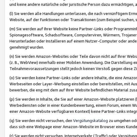
und keine andere natürliche oder juristische Person dazu ermächtigen, a
(l) Sie werden alle Handlungen unterlassen, die nach vernünftigem Erme
Website, auf der Funktionen oder Transaktionen (zum Beispiel suchen, s
(m) Sie werden auf Ihrer Website keine Partner-Links oder Programmin
Spionagesoftware, Schadsoftware, Computerviren, Würmern, Trojaner
Herunterladen oder Installieren auf einem Nutzer-Computer oder ande
genehmigt wurden.
(n) Sie werden Amazon-Websites oder Teile davon nicht auf Ihrer Websi
(z. B., WebView) innerhalb einer Mobilen Anwendung. Die Darstellung ein
Teilnahmevoraussetzungen stellt jedoch keinen Verstoß gegen diese Zif
(o) Sie werden keine Partner-Links oder andere Inhalte, die eine Am
Werbeseiten oder Layer-Werbung einstellen oder bereitstellen, mit Au
bewerben, die eng mit dem auf Ihrer Website befindlichen Material z
(p) Sie werden in Inhalte, die Sie auf einer Amazon-Website platzier
Werbediensten oder in einer Kundenbewertung, einem Forum, einem Wun
einer Amazon-Website verfügbaren Kontext) keine Partner-Links integr
(q) Sie werden nicht versuchen, den
Vergütungskatalog
zu umgehen oder
dass sich eine Webpage einer Amazon-Website im Browser eines Kunden 
(r) Sie werden nicht versuchen, Internetverkehr (Traffic) oder Vergü