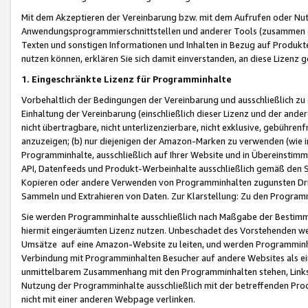
Mit dem Akzeptieren der Vereinbarung bzw. mit dem Aufrufen oder Nutz
Anwendungsprogrammierschnittstellen und anderer Tools (zusammen die
Texten und sonstigen Informationen und Inhalten in Bezug auf Produkte
nutzen können, erklären Sie sich damit einverstanden, an diese Lizenz 
1. Eingeschränkte Lizenz für Programminhalte
Vorbehaltlich der Bedingungen der Vereinbarung und ausschließlich z
Einhaltung der Vereinbarung (einschließlich dieser Lizenz und der ande
nicht übertragbare, nicht unterlizenzierbare, nicht exklusive, gebühren
anzuzeigen; (b) nur diejenigen der Amazon-Marken zu verwenden (wie in 
Programminhalte, ausschließlich auf Ihrer Website und in Übereinstimmu
API, Datenfeeds und Produkt-Werbeinhalte ausschließlich gemäß den Spe
Kopieren oder andere Verwenden von Programminhalten zugunsten Dri
Sammeln und Extrahieren von Daten. Zur Klarstellung: Zu den Program
Sie werden Programminhalte ausschließlich nach Maßgabe der Besti
hiermit eingeräumten Lizenz nutzen. Unbeschadet des Vorstehenden we
Umsätze auf eine Amazon-Website zu leiten, und werden Programminhal
Verbindung mit Programminhalten Besucher auf andere Websites als ein
unmittelbarem Zusammenhang mit den Programminhalten stehen, Links z
Nutzung der Programminhalte ausschließlich mit der betreffenden Pr
nicht mit einer anderen Webpage verlinken.