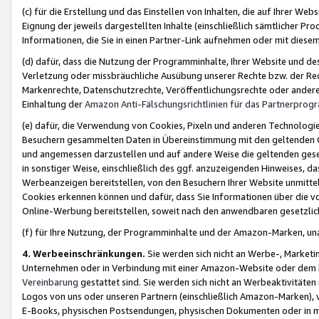
(c) für die Erstellung und das Einstellen von Inhalten, die auf Ihrer We
Eignung der jeweils dargestellten Inhalte (einschließlich sämtlicher 
Informationen, die Sie in einen Partner-Link aufnehmen oder mit diese
(d) dafür, dass die Nutzung der Programminhalte, Ihrer Website und des 
Verletzung oder missbräuchliche Ausübung unserer Rechte bzw. der Recht
Markenrechte, Datenschutzrechte, Veröffentlichungsrechte oder anderer
Einhaltung der
Amazon Anti-Fälschungsrichtlinien für das Partnerpro
(e) dafür, die Verwendung von Cookies, Pixeln und anderen Technologien
Besuchern gesammelten Daten in Übereinstimmung mit den geltenden Ge
und angemessen darzustellen und auf andere Weise die geltenden geset
in sonstiger Weise, einschließlich des ggf. anzuzeigenden Hinweises, d
Werbeanzeigen bereitstellen, von den Besuchern Ihrer Website unmitte
Cookies erkennen können und dafür, dass Sie Informationen über die v
Online-Werbung bereitstellen, soweit nach den anwendbaren gesetzlic
(f) für Ihre Nutzung, der Programminhalte und der Amazon-Marken, u
4. Werbeeinschränkungen.
Sie werden sich nicht an Werbe-, Market
Unternehmen oder in Verbindung mit einer Amazon-Website oder dem Pa
Vereinbarung
gestattet sind. Sie werden sich nicht an Werbeaktivitäten
Logos von uns oder unseren Partnern (einschließlich Amazon-Marken), 
E-Books, physischen Postsendungen, physischen Dokumenten oder in 