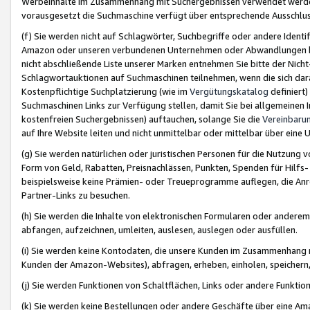
Werbeinhalte im Zusammenhang mit Suchergebnissen verwendet werden,
vorausgesetzt die Suchmaschine verfügt über entsprechende Ausschlu
(f) Sie werden nicht auf Schlagwörter, Suchbegriffe oder andere Ident
Amazon oder unseren verbundenen Unternehmen oder Abwandlungen bzw
nicht abschließende Liste unserer Marken entnehmen Sie bitte der Nich
Schlagwortauktionen auf Suchmaschinen teilnehmen, wenn die sich da
Kostenpflichtige Suchplatzierung (wie im
Vergütungskatalog
definiert
Suchmaschinen Links zur Verfügung stellen, damit Sie bei allgemeinen I
kostenfreien Suchergebnissen) auftauchen, solange Sie die
Vereinbaru
auf Ihre Website leiten und nicht unmittelbar oder mittelbar über eine
(g) Sie werden natürlichen oder juristischen Personen für die Nutzung 
Form von Geld, Rabatten, Preisnachlässen, Punkten, Spenden für Hilfs
beispielsweise keine Prämien- oder Treueprogramme auflegen, die Anrei
Partner-Links zu besuchen.
(h) Sie werden die Inhalte von elektronischen Formularen oder anderem M
abfangen, aufzeichnen, umleiten, auslesen, auslegen oder ausfüllen.
(i) Sie werden keine Kontodaten, die unsere Kunden im Zusammenhang 
Kunden der Amazon-Websites), abfragen, erheben, einholen, speichern,
(j) Sie werden Funktionen von Schaltflächen, Links oder andere Funkti
(k) Sie werden keine Bestellungen oder andere Geschäfte über eine Ama