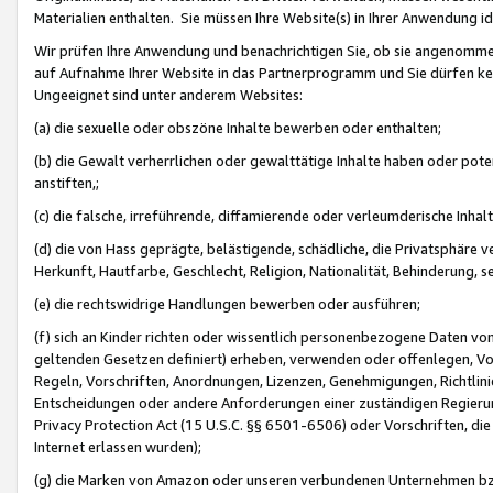
Materialien enthalten. Sie müssen Ihre Website(s) in Ihrer Anwendung ide
Wir prüfen Ihre Anwendung und benachrichtigen Sie, ob sie angenommen
auf Aufnahme Ihrer Website in das Partnerprogramm und Sie dürfen kei
Ungeeignet sind unter anderem Websites:
(a) die sexuelle oder obszöne Inhalte bewerben oder enthalten;
(b) die Gewalt verherrlichen oder gewalttätige Inhalte haben oder pot
anstiften,;
(c) die falsche, irreführende, diffamierende oder verleumderische Inha
(d) die von Hass geprägte, belästigende, schädliche, die Privatsphäre v
Herkunft, Hautfarbe, Geschlecht, Religion, Nationalität, Behinderung, 
(e) die rechtswidrige Handlungen bewerben oder ausführen;
(f) sich an Kinder richten oder wissentlich personenbezogene Daten vo
geltenden Gesetzen definiert) erheben, verwenden oder offenlegen, Vo
Regeln, Vorschriften, Anordnungen, Lizenzen, Genehmigungen, Richtlini
Entscheidungen oder andere Anforderungen einer zuständigen Regierung
Privacy Protection Act (15 U.S.C. §§ 6501-6506) oder Vorschriften, di
Internet erlassen wurden);
(g) die Marken von Amazon oder unseren verbundenen Unternehmen b