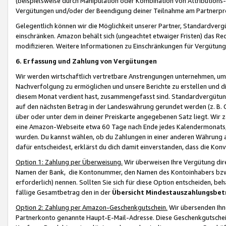
(beispielsweise durch Manipulation oder Kombination von Attributions-
Vergütungen und/oder der Beendigung deiner Teilnahme am Partnerp
Gelegentlich können wir die Möglichkeit unserer Partner, Standardv
einschränken. Amazon behält sich (ungeachtet etwaiger Fristen) das Re
modifizieren. Weitere Informationen zu Einschränkungen für Vergütung
6. Erfassung und Zahlung von Vergütungen
Wir werden wirtschaftlich vertretbare Anstrengungen unternehmen, um 
Nachverfolgung zu ermöglichen und unsere Berichte zu erstellen und di
diesem Monat verdient hast, zusammengefasst sind. Standardvergütung
auf den nächsten Betrag in der Landeswährung gerundet werden (z. B. C
über oder unter dem in deiner Preiskarte angegebenen Satz liegt. Wir
eine Amazon-Webseite etwa 60 Tage nach Ende jedes Kalendermonats, i
wurden. Du kannst wählen, ob du Zahlungen in einer anderen Währung
dafür entscheidest, erklärst du dich damit einverstanden, dass die K
Option 1: Zahlung per Überweisung.
Wir überweisen Ihre Vergütung dir
Namen der Bank, die Kontonummer, den Namen des Kontoinhabers bzw. a
erforderlich) nennen. Sollten Sie sich für diese Option entscheiden, be
fällige Gesamtbetrag den in der
Übersicht Mindestauszahlungsbet
Option 2: Zahlung per Amazon-Geschenkgutschein.
Wir übersenden Ihne
Partnerkonto genannte Haupt-E-Mail-Adresse. Diese Geschenkgutschei