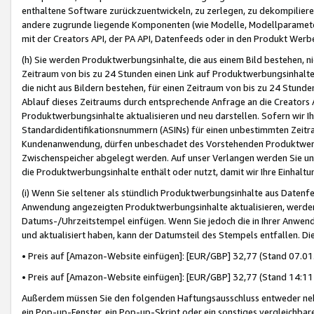
enthaltene Software zurückzuentwickeln, zu zerlegen, zu dekompilier
andere zugrunde liegende Komponenten (wie Modelle, Modellparameter
mit der Creators API, der PA API, Datenfeeds oder in den Produkt Werb
(h) Sie werden Produktwerbungsinhalte, die aus einem Bild bestehen, ni
Zeitraum von bis zu 24 Stunden einen Link auf Produktwerbungsinhalte
die nicht aus Bildern bestehen, für einen Zeitraum von bis zu 24 Stund
Ablauf dieses Zeitraums durch entsprechende Anfrage an die Creators 
Produktwerbungsinhalte aktualisieren und neu darstellen. Sofern wir Ih
Standardidentifikationsnummern (ASINs) für einen unbestimmten Zeitra
Kundenanwendung, dürfen unbeschadet des Vorstehenden Produktwerbu
Zwischenspeicher abgelegt werden. Auf unser Verlangen werden Sie un
die Produktwerbungsinhalte enthält oder nutzt, damit wir Ihre Einhalt
(i) Wenn Sie seltener als stündlich Produktwerbungsinhalte aus Datenfe
Anwendung angezeigten Produktwerbungsinhalte aktualisieren, werden 
Datums-/Uhrzeitstempel einfügen. Wenn Sie jedoch die in Ihrer Anwe
und aktualisiert haben, kann der Datumsteil des Stempels entfallen. Dies
• Preis auf [Amazon-Website einfügen]: [EUR/GBP] 32,77 (Stand 07.01.
• Preis auf [Amazon-Website einfügen]: [EUR/GBP] 32,77 (Stand 14:11 
Außerdem müssen Sie den folgenden Haftungsausschluss entweder neb
ein Pop-up-Fenster, ein Pop-up-Skript oder ein sonstiges vergleichba