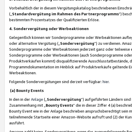
Vorbehaltlich der in diesem Vergütungskatalog beschriebenen Einschr
(„
Standardvergütung im Rahmen des Partnerprogramms
“) besc
bestimmten Prozentsatzes der Qualifizierten Erlöse.
4. Sondervergütung oder Werbeaktionen
Gelegentlich können wir Sonderprogramme oder Werbeaktionen auflegen,
oder alternative Vergütung („
Sondervergütung
”) zu verdienen. Amazo
Sonderprogramme oder Werbeaktionen jederzeit ganz oder teilweise einz
Sonderprogramme oder Werbeaktionen (auch Sonderprogramme oder We
Produktverkäufen kommt) disqualifizierende Ausschlusstatbestände, di
Programmdokumentation im Hinblick auf Produktverkäufe geltende E
Werbeaktionen.
Folgende Sondervergütungen sind derzeit verfügbar:
hier
.
(a) Bounty Events
In den in der
Anlage
(„
Sondervergütung
“) aufgeführten Ländern sind
Zusammenhang mit „
Bounty Events
“ die in dieser Ziffer 4 (a) besch
Bounty Event wie in der Anlage beschrieben anspruchsberechtigt sein mu
teilnehmende Startseite einer Amazon-Website aufruft und (2) der Kun
ausführt.
Amazon zahlt keine Sondervergütung, wenn das zugrundeliegende Boun