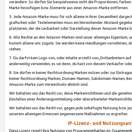
verändern. So dürfen Sie beispielsweise nicht die Proportionen, Farb
Marke hinzufügen bzw. Elemente aus einer Amazon-Marke entfernen.
5. Jede Amazon-Marke muss für sich alleine in ihrer Gesamtheit darge
grafischen oder Textelementen muss ein hinreichender Abstand gegebe
platzieren, der die Lesbarkeit oder Darstellung dieser Amazon-Marke b
6. Alle Rechte an den Amazon-Marken sind unser alleiniges Eigentum, 
kommt alleine uns zugute. Sie werden keine Handlungen vornehmen, 
stehen.
7. Du darfst kein Logo von, oder Inhalte erstellt von,
Drittanbietern au
anderweitig verwenden, es sei denn, du hast von diesem Verkäufer oder
8. Sie dürfen in keiner Rechtsordnung Marken nutzen oder zur Eintragu
keiner Rechtsordnung Marken, Domain-Namen, Subdomain-Namen, Benu
Amazon-Marke zum Verwechseln ähnlich sind.
Wir behalten uns das Recht vor, diese Markenrichtlinien und die gene
Einstellen einer Änderungsmitteilung oder überarbeiteter Markenricht
Wir behalten uns das Recht vor, gegen jede unbefugte Nutzung bzw. jede 
unserem alleinigen Ermessen angemessene Maßnahmen zu ergreifen.
IP-Lizenz- und Nutzungsan
Diese Lizenz regelt Ihre Nutzung von Programminhalten im Zusammen