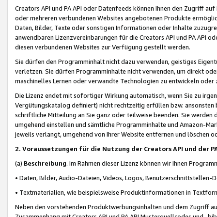
Creators API und PA API oder Datenfeeds können Ihnen den Zugriff auf D
oder mehreren verbundenen Websites angebotenen Produkte ermögliche
Daten, Bilder, Texte oder sonstigen Informationen oder Inhalte zuzugre
anwendbaren Lizenzvereinbarungen für die Creators API und PA API od
diesen verbundenen Websites zur Verfügung gestellt werden.
Sie dürfen den Programminhalt nicht dazu verwenden, geistiges Eigent
verletzen. Sie dürfen Programminhalte nicht verwenden, um direkt ode
maschinelles Lernen oder verwandte Technologien zu entwickeln oder zu
Die Lizenz endet mit sofortiger Wirkung automatisch, wenn Sie zu irg
Vergütungskatalog definiert) nicht rechtzeitig erfüllen bzw. ansonsten
schriftliche Mitteilung an Sie ganz oder teilweise beenden. Sie werden
umgehend einstellen und sämtliche Programminhalte und Amazon-Marke
jeweils verlangt, umgehend von Ihrer Website entfernen und löschen od
2. Voraussetzungen für die Nutzung der Creators API und der P
(a)
Beschreibung
. Im Rahmen dieser Lizenz können wir Ihnen Programmi
• Daten, Bilder, Audio-Dateien, Videos, Logos, Benutzerschnittstellen-
• Textmaterialien, wie beispielsweise Produktinformationen in Textfor
Neben den vorstehenden Produktwerbungsinhalten und dem Zugriff auf 
Zusammenhang mit Creators API und PA API Musterquellcodes und -bibli