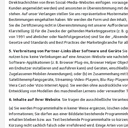
Direktnachrichten von Ihren Social-Media-Websites einfügen. vorausg
Kunden angemeldet werden) und ansonsten in Übereinstimmung mit der
stehen. Auf unser Verlangen stellen Sie uns repräsentative Mustermater
Bestimmungen eingehalten haben. Wir werden die Form und den Inhalt, di
Sie die Zertifizierung nicht in Übereinstimmung mit unserer Aufforderu
Klarstellung: (i) Für die Zwecke der geltenden Marketinggesetze (z. 
von 1991 und ähnlicher oder Nachfolgegesetze) sind Sie der „Absender“ j
Gesetze und Standards und Best Practices der Marketingbranche für 
5. Verbreitung von Partner-Links über Software und Geräte
Sie
nutzen bzw. keine Verlinkungen auf eine Amazon-Website wie nachsteh
Software-Applikationen (z. B. Browser Plug-ins, Browser Helper Objec
ein Endnutzer installieren und ausführen kann) und Geräten, einschlie
Zugelassenen Mobilen Anwendungen); oder (b) im Zusammenhang mit bzw.
Satellitenempfangsgeräte, Streaming-Video-Playern, Blu-Ray-Playern 
Viera Cast oder Vizio Internet Apps). Sie werden ohne ausdrückliche v
Entwicklung von Modellen des maschinellen Lernens oder verwandter 
6. Inhalte auf Ihrer Website
. Sie tragen die ausschließliche Verantwo
(a) Sie werden Programminhalte in keiner Weise ergänzen, löschen oder
Informationen; Sie dürfen aus einer Bilddatei bestehende Programminhal
erhalten bleiben bzw. aus Text bestehende Programminhalte so kürzen, 
Kürzung nicht sachlich falsch oder irreführend wird. Einige Arten von L