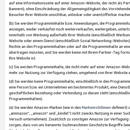
auf eine Informationsseite auf einer Amazon-Website, der nicht als Part
Bannern); ohne Einschränkung der Allgemeingültigkeit des Vorstehende
Besucher Ihrer Website unsichtbar, unlesbar oder unentzifferbar mache
(b) Sie werden Programminhalte bzw. Anwendungen, die Programminhalt
anzeigen, weder verkaufen noch weiterverkaufen, weitergeben, unterli
innerhalb von Werbung außerhalb Ihrer Website (einschließlich Werbun
Website oder einem Dienst (einschließlich Social Networking-Website
Rechte an den Programminhalten oder auf die Programminhalte an eine a
übertragen müssten, und Sie werden keine mit Ihrem Partner-Tag formati
Ihre Website ist.
(c) Sie werden Programminhalte, die nicht mehr auf einer Amazon-Websit
mehr zur Nutzung zur Verfügung stehen, umgehend von Ihrer Website e
(d) Sie werden keine Programminhalte, einschließlich in den Programmin
eine Person bzw. ein Unternehmen ein bestimmtes Produkt, eine Dienstle
geschäftlichen Beziehung oder Verbindung zu diesen steht (einschließli
Programminhalten).
(e) Sie werden Amazon-Marken (wie in den
Markenrichtlinien
definiert) 
„ammazon“, „amaozn“ und „kindel“) nicht zwecks Nutzung in einer Suc
Versuch unternehmen). Zusätzlich zu sonstigen Amazon zur Verfügung 
sorgen, dass von uns benannte Suchmaschinen Geschützte Begriffe (wie 