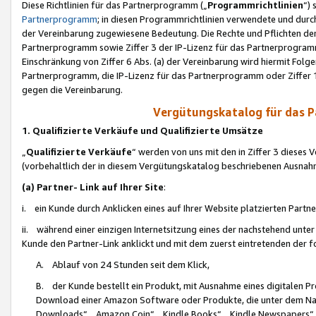
Diese Richtlinien für das Partnerprogramm („
Programmrichtlinien
“)
Partnerprogramm
; in diesen Programmrichtlinien verwendete und durch
der Vereinbarung zugewiesene Bedeutung. Die Rechte und Pflichten de
Partnerprogramm sowie Ziffer 3 der IP-Lizenz für das Partnerprogram
Einschränkung von Ziffer 6 Abs. (a) der Vereinbarung wird hiermit Fol
Partnerprogramm, die IP-Lizenz für das Partnerprogramm oder Ziffer 1
gegen die Vereinbarung.
Vergütungskatalog für das 
1. Qualifizierte Verkäufe und Qualifizierte Umsätze
„
Qualifizierte Verkäufe
“ werden von uns mit den in Ziffer 3 diese
(vorbehaltlich der in diesem Vergütungskatalog beschriebenen Ausnah
(a) Partner- Link auf Ihrer Site
:
i. ein Kunde durch Anklicken eines auf Ihrer Website platzierten Part
ii. während einer einzigen Internetsitzung eines der nachstehend unter (i)
Kunde den Partner-Link anklickt und mit dem zuerst eintretenden der f
A. Ablauf von 24 Stunden seit dem Klick,
B. der Kunde bestellt ein Produkt, mit Ausnahme eines digitalen P
Download einer Amazon Software oder Produkte, die unter dem N
Downloads“, „Amazon Coin“, „Kindle Books“, „Kindle Newspapers“, „