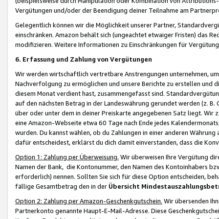
(beispielsweise durch Manipulation oder Kombination von Attributions-
Vergütungen und/oder der Beendigung deiner Teilnahme am Partnerp
Gelegentlich können wir die Möglichkeit unserer Partner, Standardv
einschränken. Amazon behält sich (ungeachtet etwaiger Fristen) das Re
modifizieren. Weitere Informationen zu Einschränkungen für Vergütung
6. Erfassung und Zahlung von Vergütungen
Wir werden wirtschaftlich vertretbare Anstrengungen unternehmen, um 
Nachverfolgung zu ermöglichen und unsere Berichte zu erstellen und di
diesem Monat verdient hast, zusammengefasst sind. Standardvergütung
auf den nächsten Betrag in der Landeswährung gerundet werden (z. B. C
über oder unter dem in deiner Preiskarte angegebenen Satz liegt. Wir
eine Amazon-Webseite etwa 60 Tage nach Ende jedes Kalendermonats, i
wurden. Du kannst wählen, ob du Zahlungen in einer anderen Währung
dafür entscheidest, erklärst du dich damit einverstanden, dass die K
Option 1: Zahlung per Überweisung.
Wir überweisen Ihre Vergütung dir
Namen der Bank, die Kontonummer, den Namen des Kontoinhabers bzw. a
erforderlich) nennen. Sollten Sie sich für diese Option entscheiden, be
fällige Gesamtbetrag den in der
Übersicht Mindestauszahlungsbet
Option 2: Zahlung per Amazon-Geschenkgutschein.
Wir übersenden Ihne
Partnerkonto genannte Haupt-E-Mail-Adresse. Diese Geschenkgutschei