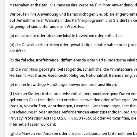
Materialien enthalten. Sie müssen Ihre Website(s) in Ihrer Anwendung ide
Wir prüfen Ihre Anwendung und benachrichtigen Sie, ob sie angenommen
auf Aufnahme Ihrer Website in das Partnerprogramm und Sie dürfen kei
Ungeeignet sind unter anderem Websites:
(a) die sexuelle oder obszöne Inhalte bewerben oder enthalten;
(b) die Gewalt verherrlichen oder gewalttätige Inhalte haben oder pot
anstiften,;
(c) die falsche, irreführende, diffamierende oder verleumderische Inha
(d) die von Hass geprägte, belästigende, schädliche, die Privatsphäre v
Herkunft, Hautfarbe, Geschlecht, Religion, Nationalität, Behinderung, 
(e) die rechtswidrige Handlungen bewerben oder ausführen;
(f) sich an Kinder richten oder wissentlich personenbezogene Daten vo
geltenden Gesetzen definiert) erheben, verwenden oder offenlegen, Vo
Regeln, Vorschriften, Anordnungen, Lizenzen, Genehmigungen, Richtlini
Entscheidungen oder andere Anforderungen einer zuständigen Regierung
Privacy Protection Act (15 U.S.C. §§ 6501-6506) oder Vorschriften, di
Internet erlassen wurden);
(g) die Marken von Amazon oder unseren verbundenen Unternehmen b