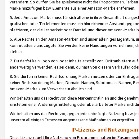
verändern. So dürfen Sie beispielsweise nicht die Proportionen, Farb
Marke hinzufügen bzw. Elemente aus einer Amazon-Marke entfernen.
5. Jede Amazon-Marke muss für sich alleine in ihrer Gesamtheit darge
grafischen oder Textelementen muss ein hinreichender Abstand gegebe
platzieren, der die Lesbarkeit oder Darstellung dieser Amazon-Marke b
6. Alle Rechte an den Amazon-Marken sind unser alleiniges Eigentum, 
kommt alleine uns zugute. Sie werden keine Handlungen vornehmen, 
stehen.
7. Du darfst kein Logo von, oder Inhalte erstellt von,
Drittanbietern au
anderweitig verwenden, es sei denn, du hast von diesem Verkäufer oder
8. Sie dürfen in keiner Rechtsordnung Marken nutzen oder zur Eintragu
keiner Rechtsordnung Marken, Domain-Namen, Subdomain-Namen, Benu
Amazon-Marke zum Verwechseln ähnlich sind.
Wir behalten uns das Recht vor, diese Markenrichtlinien und die gene
Einstellen einer Änderungsmitteilung oder überarbeiteter Markenricht
Wir behalten uns das Recht vor, gegen jede unbefugte Nutzung bzw. jede 
unserem alleinigen Ermessen angemessene Maßnahmen zu ergreifen.
IP-Lizenz- und Nutzungsan
Diese Lizenz regelt Ihre Nutzung von Programminhalten im Zusammen