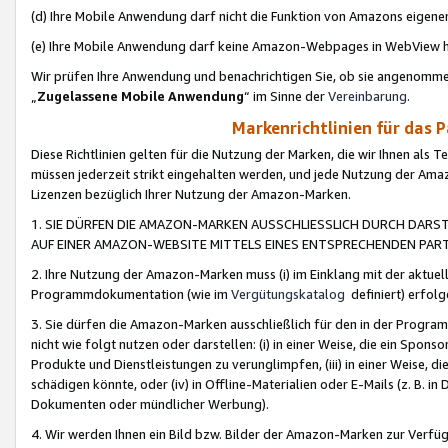
(d) Ihre Mobile Anwendung darf nicht die Funktion von Amazons eige
(e) Ihre Mobile Anwendung darf keine Amazon-Webpages in WebView 
Wir prüfen Ihre Anwendung und benachrichtigen Sie, ob sie angenomm
„
Zugelassene Mobile Anwendung
“ im Sinne der
Vereinbarung
.
Markenrichtlinien für das 
Diese Richtlinien gelten für die Nutzung der Marken, die wir Ihnen als 
müssen jederzeit strikt eingehalten werden, und jede Nutzung der Ama
Lizenzen bezüglich Ihrer Nutzung der Amazon-Marken.
1. SIE DÜRFEN DIE AMAZON-MARKEN AUSSCHLIESSLICH DURCH DARS
AUF EINER AMAZON-WEBSITE MITTELS EINES ENTSPRECHENDEN PART
2. Ihre Nutzung der Amazon-Marken muss (i) im Einklang mit der aktuells
Programmdokumentation (wie im
Vergütungskatalog
definiert) erfolg
3. Sie dürfen die Amazon-Marken ausschließlich für den in der Progr
nicht wie folgt nutzen oder darstellen: (i) in einer Weise, die ein Spo
Produkte und Dienstleistungen zu verunglimpfen, (iii) in einer Weise
schädigen könnte, oder (iv) in Offline-Materialien oder E-Mails (z. B.
Dokumenten oder mündlicher Werbung).
4. Wir werden Ihnen ein Bild bzw. Bilder der Amazon-Marken zur Verfüg