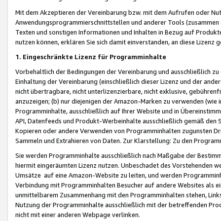
Mit dem Akzeptieren der Vereinbarung bzw. mit dem Aufrufen oder Nutz
Anwendungsprogrammierschnittstellen und anderer Tools (zusammen die
Texten und sonstigen Informationen und Inhalten in Bezug auf Produkte
nutzen können, erklären Sie sich damit einverstanden, an diese Lizenz 
1. Eingeschränkte Lizenz für Programminhalte
Vorbehaltlich der Bedingungen der Vereinbarung und ausschließlich z
Einhaltung der Vereinbarung (einschließlich dieser Lizenz und der ande
nicht übertragbare, nicht unterlizenzierbare, nicht exklusive, gebühren
anzuzeigen; (b) nur diejenigen der Amazon-Marken zu verwenden (wie in 
Programminhalte, ausschließlich auf Ihrer Website und in Übereinstimmu
API, Datenfeeds und Produkt-Werbeinhalte ausschließlich gemäß den Spe
Kopieren oder andere Verwenden von Programminhalten zugunsten Dri
Sammeln und Extrahieren von Daten. Zur Klarstellung: Zu den Program
Sie werden Programminhalte ausschließlich nach Maßgabe der Besti
hiermit eingeräumten Lizenz nutzen. Unbeschadet des Vorstehenden we
Umsätze auf eine Amazon-Website zu leiten, und werden Programminhal
Verbindung mit Programminhalten Besucher auf andere Websites als ein
unmittelbarem Zusammenhang mit den Programminhalten stehen, Links z
Nutzung der Programminhalte ausschließlich mit der betreffenden Pr
nicht mit einer anderen Webpage verlinken.