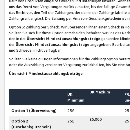
Kauf von Produkten eingelöst werden und unterliegen unseren Geschäf
uns das Recht vor, Vergütungen zurückzuhalten, bis der fällige Gesamt
das Recht vor, den Teil der Zahlungen, der den in der Zahlungstabelle 
Zahlungsart angibst. Die Zahlung per Amazon-Geschenkgutschein ist in
Option 3: Zahlung per Scheck.
Wir übersenden Ihnen einen Scheck in Höh
Sollten Sie sich für diese Option entscheiden, behalten wir uns das Rec
den in der
Übersicht Mindestauszahlungsbeträge
genannten Mindest
der
Übersicht Mindestauszahlungsbeträge
angegebene Bearbeitung
und Schweden nicht verfügbar.
Sollten Sie keine gültigen Informationen für die Zahlungsoption bereit
oder die Auszahlung verdienter Vergütung zurückhalten, bis Sie eine A
Übersicht Mindestauszahlungsbeträge
UK Maxium
UK
FR,
Minimum
un
Option 1 (Überweisung)
25£
25
£5,000
Option 2
25£
25
(Geschenkgutschein)