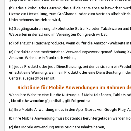
(b) jedes alkoholische Getränk, das auf deiner Webseite beworben wird
Lizenz zur Herstellung, zum Großhandel oder zum Vertrieb alkoholisch
Unternehmens betrieben wird,
(c) Säuglingsnahruhrung, alkoholische Getränke oder Tabakwaren und E
Webseiten in der EU und im Vereinigten Königreich wirbst,
(d) pflanzliche Raucherprodukte, wenn du für die Amazon-Webseite in B
(e) Produkte ohne medizinischen Verwendungszweck gemäß Anhang XVI 
Amazon-Webseite in Frankreich wirbst,
(f) jedes Produkt oder jede Dienstleistung, bei der es sich um ein Prod
erhältst eine Warnung, wenn ein Produkt oder eine Dienstleistung in de
Central ausgeschlossen ist.
Richtlinie für Mobile Anwendungen im Rahmen de
Wenn Ihre Website eine für die Nutzung auf Mobiltelefonen, Tablets 
„
Mobile Anwendung
“) enthält, gilt Folgendes:
(a) Ihre Mobile Anwendung muss in den App-Stores von Google Play, A
(b) Ihre Mobile Anwendung muss kostenlos heruntergeladen werden könn
(c) Ihre Mobile Anwendung muss originäre Inhalte haben,