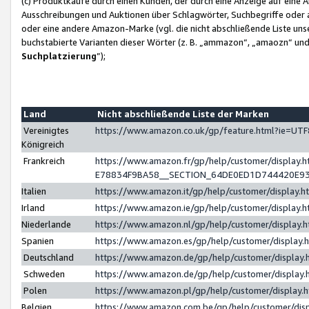
(c) Produktkäufe durch einen Kunden, der durch eine Anzeige auf eine 
Ausschreibungen und Auktionen über Schlagwörter, Suchbegriffe oder 
oder eine andere Amazon-Marke (vgl. die nicht abschließende Liste un
buchstabierte Varianten dieser Wörter (z. B. „ammazon“, „amaozn“ und „
Suchplatzierung
”);
Land
Nicht abschließende Liste der Marken
Vereinigtes
https://www.amazon.co.uk/gp/feature.html?ie=U
Königreich
Frankreich
https://www.amazon.fr/gp/help/customer/displa
E78834F9BA58__SECTION_64DE0ED1D744420E9
Italien
https://www.amazon.it/gp/help/customer/display
Irland
https://www.amazon.ie/gp/help/customer/displa
Niederlande
https://www.amazon.nl/gp/help/customer/display
Spanien
https://www.amazon.es/gp/help/customer/display
Deutschland
https://www.amazon.de/gp/help/customer/displa
Schweden
https://www.amazon.de/gp/help/customer/displa
Polen
https://www.amazon.pl/gp/help/customer/display
Belgien
https://www.amazon.com.be/gp/help/customer/d