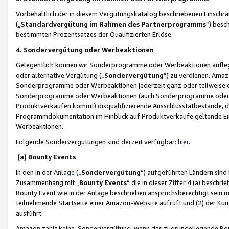
Vorbehaltlich der in diesem Vergütungskatalog beschriebenen Einschr
(„
Standardvergütung im Rahmen des Partnerprogramms
“) besc
bestimmten Prozentsatzes der Qualifizierten Erlöse.
4. Sondervergütung oder Werbeaktionen
Gelegentlich können wir Sonderprogramme oder Werbeaktionen auflegen,
oder alternative Vergütung („
Sondervergütung
”) zu verdienen. Amazo
Sonderprogramme oder Werbeaktionen jederzeit ganz oder teilweise einz
Sonderprogramme oder Werbeaktionen (auch Sonderprogramme oder We
Produktverkäufen kommt) disqualifizierende Ausschlusstatbestände, di
Programmdokumentation im Hinblick auf Produktverkäufe geltende E
Werbeaktionen.
Folgende Sondervergütungen sind derzeit verfügbar:
hier
.
(a) Bounty Events
In den in der
Anlage
(„
Sondervergütung
“) aufgeführten Ländern sind
Zusammenhang mit „
Bounty Events
“ die in dieser Ziffer 4 (a) besch
Bounty Event wie in der Anlage beschrieben anspruchsberechtigt sein mu
teilnehmende Startseite einer Amazon-Website aufruft und (2) der Kun
ausführt.
Amazon zahlt keine Sondervergütung, wenn das zugrundeliegende Boun