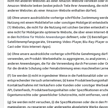
nicht mit anderen Websites als einer Amazon-Website verlinken oder i
Amazon-Website lenken (wobei jedoch Teile Ihrer Anwendung, die nich
anderen Websites als einer Amazon-Website enthalten dürfen).
(d) Ohne unsere ausdrückliche vorherige schriftliche Zustimmung werd
Nutzung mit einem Mobiltelefon oder sonstigen Mobilgerät entwickelt
(1) Websites, die nicht für die Nutzung mit solchen Geräten entwickelt
eine nicht für Mobilgeräte optimierte Website, die über einen Interne
in den
Richtlinie für Mobile Anwendungen
definiert, oder (3) Beistellge
Satellitenempfangsgeräte, Streaming-Video-Player, Blu-Ray-Player ode
Cast oder Vizio Internet-Apps).
(e) Ohne unsere ausdrückliche vorherige schriftliche Genehmigung dürfe
verwenden, um Produkt-Werbeinhalte zu aggregieren, zu analysieren, 
anderen Anwendungen, die für die Verwendung durch Personen oder Or
für die direkte Schulung oder Feinabstimmung eines maschinellen Lern
(f) Sie werden (i) nicht in irgendeiner Weise in die Funktionalität ode
entsprechenden Versuch unternehmen; (ii) keine Produktwerbungsinha
Kontaktaufnahme mit Verkäufern oder Kunden oder sonstiger Werbeaktiv
API, Datenfeeds, Produktwerbungsinhalten oder Spezifikationen erschei
Eigentumsrechte oder gewerblicher Schutzrechte, nicht entfernen, verd
(g) Sie werden nicht versuchen, (i) die Spezifikationen oder die in de
manipulieren, zu reparieren oder anderweitig abgeleitete Werke davon z