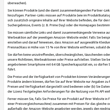
überwachen).
Sie können Produkte (und die damit zusammenhängenden Partner-Links)
hinzufügen. Partner-Links müssen auf Produkte (wie im Produktkatalog de
sich zusätzlich originäre Inhalte auf Ihrer Website befinden, die für 
Suchergebnisse, Events (z. B. Prime Day) oder die Homepages bestimmte
Sie müssen sämtliche Links und damit zusammenhängende Verweise auf z
Werbeaktion auf der jeweiligen Amazon-Website endet. Falls Sie beisp
einstellen und darauf hinweisen, dass Amazon auf ausgewählte Kleidun
Preisnachlass in Höhe von 15 % von Ihrer Website entfernen, sobald di
Sie dürfen keine unzutreffenden, überschwänglichen, täuschenden od
unsere Richtlinien, Werbeaktionen oder Preise aufstellen. Stellen Sie 
angebotenen Smartphone mit 64 GB Speicherkapazität ein, so dürfen S
führt.
Die Preise und die Verfügbarkeit von Produkten können Veränderungen 
Produkte ändern können, dürfen Sie auf Ihrer Website nur Angaben zu P
Preisen und Verfügbarkeit dargestellt sind bedienen oder (b) Sie Daten
der Lizenz festgelegten Anforderungen für die Nutzung von PA API einh
Ferner müssen Sie, falls Sie Preise für ein Produkt auf Ihrer Website in 
einer Preisvergleichsmaschine) zusammen mit Preisen für das gleiche o
außerhalb der Amazon-Website angeboten werden, jeweils den niedrigst