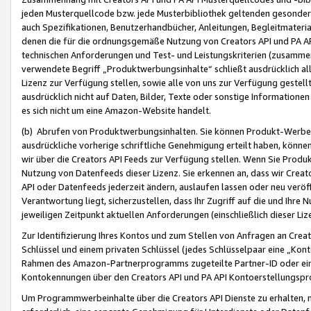
jeden Musterquellcode bzw. jede Musterbibliothek geltenden gesonder
auch Spezifikationen, Benutzerhandbücher, Anleitungen, Begleitmaterial
denen die für die ordnungsgemäße Nutzung von Creators API und PA A
technischen Anforderungen und Test- und Leistungskriterien (zusammen
verwendete Begriff „Produktwerbungsinhalte“ schließt ausdrücklich al
Lizenz zur Verfügung stellen, sowie alle von uns zur Verfügung gestel
ausdrücklich nicht auf Daten, Bilder, Texte oder sonstige Informatione
es sich nicht um eine Amazon-Website handelt.
(b) Abrufen von Produktwerbungsinhalten. Sie können Produkt-Werbein
ausdrückliche vorherige schriftliche Genehmigung erteilt haben, könn
wir über die Creators API Feeds zur Verfügung stellen. Wenn Sie Produk
Nutzung von Datenfeeds dieser Lizenz. Sie erkennen an, dass wir Creat
API oder Datenfeeds jederzeit ändern, auslaufen lassen oder neu veröffe
Verantwortung liegt, sicherzustellen, dass Ihr Zugriff auf die und Ihr
jeweiligen Zeitpunkt aktuellen Anforderungen (einschließlich dieser Liz
Zur Identifizierung Ihres Kontos und zum Stellen von Anfragen an Crea
Schlüssel und einem privaten Schlüssel (jedes Schlüsselpaar eine „Kon
Rahmen des Amazon-Partnerprogramms zugeteilte Partner-ID oder ein
Kontokennungen über den Creators API und PA API Kontoerstellungspro
Um Programmwerbeinhalte über die Creators API Dienste zu erhalten, m