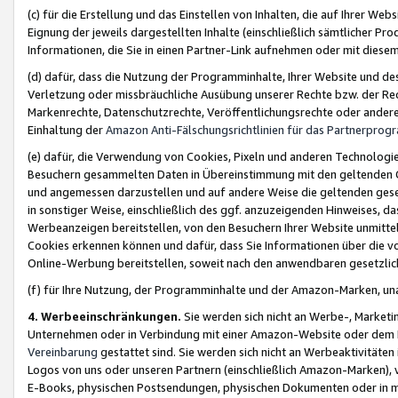
(c) für die Erstellung und das Einstellen von Inhalten, die auf Ihrer We
Eignung der jeweils dargestellten Inhalte (einschließlich sämtlicher 
Informationen, die Sie in einen Partner-Link aufnehmen oder mit diese
(d) dafür, dass die Nutzung der Programminhalte, Ihrer Website und des 
Verletzung oder missbräuchliche Ausübung unserer Rechte bzw. der Recht
Markenrechte, Datenschutzrechte, Veröffentlichungsrechte oder anderer
Einhaltung der
Amazon Anti-Fälschungsrichtlinien für das Partnerpro
(e) dafür, die Verwendung von Cookies, Pixeln und anderen Technologien
Besuchern gesammelten Daten in Übereinstimmung mit den geltenden Ge
und angemessen darzustellen und auf andere Weise die geltenden geset
in sonstiger Weise, einschließlich des ggf. anzuzeigenden Hinweises, d
Werbeanzeigen bereitstellen, von den Besuchern Ihrer Website unmitte
Cookies erkennen können und dafür, dass Sie Informationen über die v
Online-Werbung bereitstellen, soweit nach den anwendbaren gesetzlic
(f) für Ihre Nutzung, der Programminhalte und der Amazon-Marken, u
4. Werbeeinschränkungen.
Sie werden sich nicht an Werbe-, Market
Unternehmen oder in Verbindung mit einer Amazon-Website oder dem Pa
Vereinbarung
gestattet sind. Sie werden sich nicht an Werbeaktivitäten
Logos von uns oder unseren Partnern (einschließlich Amazon-Marken), 
E-Books, physischen Postsendungen, physischen Dokumenten oder in 