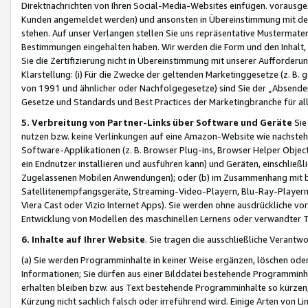
Direktnachrichten von Ihren Social-Media-Websites einfügen. vorausg
Kunden angemeldet werden) und ansonsten in Übereinstimmung mit der
stehen. Auf unser Verlangen stellen Sie uns repräsentative Mustermater
Bestimmungen eingehalten haben. Wir werden die Form und den Inhalt, di
Sie die Zertifizierung nicht in Übereinstimmung mit unserer Aufforderu
Klarstellung: (i) Für die Zwecke der geltenden Marketinggesetze (z. 
von 1991 und ähnlicher oder Nachfolgegesetze) sind Sie der „Absender“ j
Gesetze und Standards und Best Practices der Marketingbranche für 
5. Verbreitung von Partner-Links über Software und Geräte
Sie
nutzen bzw. keine Verlinkungen auf eine Amazon-Website wie nachsteh
Software-Applikationen (z. B. Browser Plug-ins, Browser Helper Objec
ein Endnutzer installieren und ausführen kann) und Geräten, einschlie
Zugelassenen Mobilen Anwendungen); oder (b) im Zusammenhang mit bzw.
Satellitenempfangsgeräte, Streaming-Video-Playern, Blu-Ray-Playern 
Viera Cast oder Vizio Internet Apps). Sie werden ohne ausdrückliche v
Entwicklung von Modellen des maschinellen Lernens oder verwandter 
6. Inhalte auf Ihrer Website
. Sie tragen die ausschließliche Verantwo
(a) Sie werden Programminhalte in keiner Weise ergänzen, löschen oder
Informationen; Sie dürfen aus einer Bilddatei bestehende Programminhal
erhalten bleiben bzw. aus Text bestehende Programminhalte so kürzen, 
Kürzung nicht sachlich falsch oder irreführend wird. Einige Arten von L