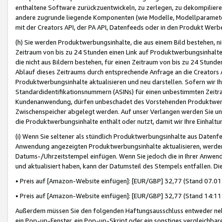
enthaltene Software zurückzuentwickeln, zu zerlegen, zu dekompilier
andere zugrunde liegende Komponenten (wie Modelle, Modellparameter
mit der Creators API, der PA API, Datenfeeds oder in den Produkt Werb
(h) Sie werden Produktwerbungsinhalte, die aus einem Bild bestehen, ni
Zeitraum von bis zu 24 Stunden einen Link auf Produktwerbungsinhalte
die nicht aus Bildern bestehen, für einen Zeitraum von bis zu 24 Stund
Ablauf dieses Zeitraums durch entsprechende Anfrage an die Creators 
Produktwerbungsinhalte aktualisieren und neu darstellen. Sofern wir Ih
Standardidentifikationsnummern (ASINs) für einen unbestimmten Zeitra
Kundenanwendung, dürfen unbeschadet des Vorstehenden Produktwerbu
Zwischenspeicher abgelegt werden. Auf unser Verlangen werden Sie un
die Produktwerbungsinhalte enthält oder nutzt, damit wir Ihre Einhalt
(i) Wenn Sie seltener als stündlich Produktwerbungsinhalte aus Datenfe
Anwendung angezeigten Produktwerbungsinhalte aktualisieren, werden 
Datums-/Uhrzeitstempel einfügen. Wenn Sie jedoch die in Ihrer Anwe
und aktualisiert haben, kann der Datumsteil des Stempels entfallen. Dies
• Preis auf [Amazon-Website einfügen]: [EUR/GBP] 32,77 (Stand 07.01.
• Preis auf [Amazon-Website einfügen]: [EUR/GBP] 32,77 (Stand 14:11 
Außerdem müssen Sie den folgenden Haftungsausschluss entweder neb
ein Pop-up-Fenster, ein Pop-up-Skript oder ein sonstiges vergleichba