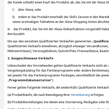
der Kunde schließt einen Kauf des Produkts ab, das Sie mit der Alexa 
C. über Alexa, oder
D. indem er das Produkt innerhalb der Skills Session in den Waren
seiner erstmaligen Teilnahme an der Alexa Shopping Action abschlie
iii. das Produkt, das Sie mit der Alexa-Einkaufsaktion vorgestellt ha
ihm bezahlt.
Die aus den einzelnen Qualifizierten Verkäufen generierten „
Qualifizi
Qualifizierten Verkäufe einnehmen, abzüglich etwaiger Versandkosten
Mehrwertsteuer), Servicegebühren, Gutschriften, Preisnachlässe, Bear
2. Ausgeschlossene Verkäufe
Unbeschadet des Vorstehenden gelten Qualifizierte Verkäufe nicht als
Vergütungskatalog für das Partnerprogramm oder andere Bestimmungen,
wir jeweils für das Partnerprogramm festlegen, einschließlich der jewe
„
Programmdokumentation
“).
Ferner gelten folgende Verkäufe, die andernfalls Qualifizierte Verkä
(a) Produktkäufe, die nach Beendigung Ihrer
Vereinbarung
erfolgen;
(b) Produktbestellungen, bei denen eine Stornierung, Rückgabe oder R