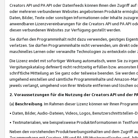
Creators API und PA API oder Datenfeeds können Ihnen den Zugriff auf D
oder mehreren verbundenen Websites angebotenen Produkte ermögliche
Daten, Bilder, Texte oder sonstigen Informationen oder Inhalte zuzugre
anwendbaren Lizenzvereinbarungen für die Creators API und PA API od
diesen verbundenen Websites zur Verfügung gestellt werden.
Sie dürfen den Programminhalt nicht dazu verwenden, geistiges Eigent
verletzen. Sie dürfen Programminhalte nicht verwenden, um direkt ode
maschinelles Lernen oder verwandte Technologien zu entwickeln oder zu
Die Lizenz endet mit sofortiger Wirkung automatisch, wenn Sie zu irg
Vergütungskatalog definiert) nicht rechtzeitig erfüllen bzw. ansonsten
schriftliche Mitteilung an Sie ganz oder teilweise beenden. Sie werden
umgehend einstellen und sämtliche Programminhalte und Amazon-Marke
jeweils verlangt, umgehend von Ihrer Website entfernen und löschen od
2. Voraussetzungen für die Nutzung der Creators API und der P
(a)
Beschreibung
. Im Rahmen dieser Lizenz können wir Ihnen Programmi
• Daten, Bilder, Audio-Dateien, Videos, Logos, Benutzerschnittstellen-
• Textmaterialien, wie beispielsweise Produktinformationen in Textfor
Neben den vorstehenden Produktwerbungsinhalten und dem Zugriff auf 
Zusammenhang mit Creators API und PA API Musterquellcodes und -bibli