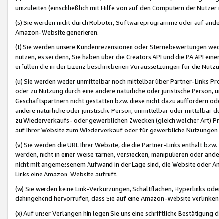
umzuleiten (einschließlich mit Hilfe von auf den Computern der Nutzer i
(s) Sie werden nicht durch Roboter, Softwareprogramme oder auf andere
Amazon-Website generieren.
(t) Sie werden unsere Kundenrezensionen oder Sternebewertungen wed
nutzen, es sei denn, Sie haben über die Creators API und die PA API e
erfüllen die in der Lizenz beschriebenen Voraussetzungen für die Nutzu
(u) Sie werden weder unmittelbar noch mittelbar über Partner-Links P
oder zu Nutzung durch eine andere natürliche oder juristische Person,
Geschäftspartnern nicht gestatten bzw. diese nicht dazu auffordern od
andere natürliche oder juristische Person, unmittelbar oder mittelbar
zu Wiederverkaufs- oder gewerblichen Zwecken (gleich welcher Art) 
auf Ihrer Website zum Wiederverkauf oder für gewerbliche Nutzungen 
(v) Sie werden die URL Ihrer Website, die die Partner-Links enthält b
werden, nicht in einer Weise tarnen, verstecken, manipulieren oder and
nicht mit angemessenem Aufwand in der Lage sind, die Website oder A
Links eine Amazon-Website aufruft.
(w) Sie werden keine Link-Verkürzungen, Schaltflächen, Hyperlinks ode
dahingehend hervorrufen, dass Sie auf eine Amazon-Website verlinken
(x) Auf unser Verlangen hin legen Sie uns eine schriftliche Bestätigung