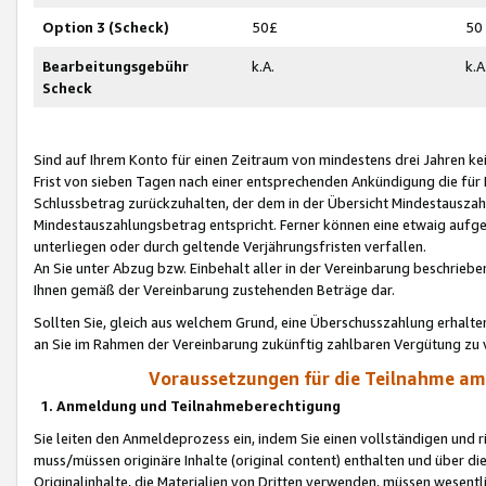
Option 3 (Scheck)
50£
50
Bearbeitungsgebühr
k.A.
k.A
Scheck
Sind auf Ihrem Konto für einen Zeitraum von mindestens drei Jahren kein
Frist von sieben Tagen nach einer entsprechenden Ankündigung die für
Schlussbetrag zurückzuhalten, der dem in der Übersicht Mindestausz
Mindestauszahlungsbetrag entspricht. Ferner können eine etwaig aufg
unterliegen oder durch geltende Verjährungsfristen verfallen.
An Sie unter Abzug bzw. Einbehalt aller in der Vereinbarung beschrieb
Ihnen gemäß der Vereinbarung zustehenden Beträge dar.
Sollten Sie, gleich aus welchem Grund, eine Überschusszahlung erhalte
an Sie im Rahmen der Vereinbarung zukünftig zahlbaren Vergütung zu 
Voraussetzungen für die Teilnahme a
1. Anmeldung und Teilnahmeberechtigung
Sie leiten den Anmeldeprozess ein, indem Sie einen vollständigen und 
muss/müssen originäre Inhalte (original content) enthalten und über d
Originalinhalte, die Materialien von Dritten verwenden, müssen wese