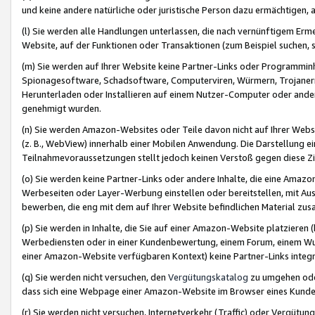
und keine andere natürliche oder juristische Person dazu ermächtigen, a
(l) Sie werden alle Handlungen unterlassen, die nach vernünftigem Erme
Website, auf der Funktionen oder Transaktionen (zum Beispiel suchen, s
(m) Sie werden auf Ihrer Website keine Partner-Links oder Programmin
Spionagesoftware, Schadsoftware, Computerviren, Würmern, Trojaner
Herunterladen oder Installieren auf einem Nutzer-Computer oder ande
genehmigt wurden.
(n) Sie werden Amazon-Websites oder Teile davon nicht auf Ihrer Websi
(z. B., WebView) innerhalb einer Mobilen Anwendung. Die Darstellung ein
Teilnahmevoraussetzungen stellt jedoch keinen Verstoß gegen diese Zif
(o) Sie werden keine Partner-Links oder andere Inhalte, die eine Am
Werbeseiten oder Layer-Werbung einstellen oder bereitstellen, mit Au
bewerben, die eng mit dem auf Ihrer Website befindlichen Material z
(p) Sie werden in Inhalte, die Sie auf einer Amazon-Website platzier
Werbediensten oder in einer Kundenbewertung, einem Forum, einem Wun
einer Amazon-Website verfügbaren Kontext) keine Partner-Links integr
(q) Sie werden nicht versuchen, den
Vergütungskatalog
zu umgehen oder
dass sich eine Webpage einer Amazon-Website im Browser eines Kunden 
(r) Sie werden nicht versuchen, Internetverkehr (Traffic) oder Vergü