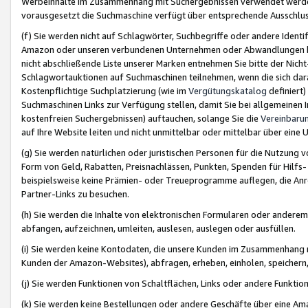
Werbeinhalte im Zusammenhang mit Suchergebnissen verwendet werden,
vorausgesetzt die Suchmaschine verfügt über entsprechende Ausschlu
(f) Sie werden nicht auf Schlagwörter, Suchbegriffe oder andere Ident
Amazon oder unseren verbundenen Unternehmen oder Abwandlungen bzw
nicht abschließende Liste unserer Marken entnehmen Sie bitte der Nich
Schlagwortauktionen auf Suchmaschinen teilnehmen, wenn die sich da
Kostenpflichtige Suchplatzierung (wie im
Vergütungskatalog
definiert
Suchmaschinen Links zur Verfügung stellen, damit Sie bei allgemeinen I
kostenfreien Suchergebnissen) auftauchen, solange Sie die
Vereinbaru
auf Ihre Website leiten und nicht unmittelbar oder mittelbar über eine
(g) Sie werden natürlichen oder juristischen Personen für die Nutzung 
Form von Geld, Rabatten, Preisnachlässen, Punkten, Spenden für Hilfs
beispielsweise keine Prämien- oder Treueprogramme auflegen, die Anrei
Partner-Links zu besuchen.
(h) Sie werden die Inhalte von elektronischen Formularen oder anderem M
abfangen, aufzeichnen, umleiten, auslesen, auslegen oder ausfüllen.
(i) Sie werden keine Kontodaten, die unsere Kunden im Zusammenhang 
Kunden der Amazon-Websites), abfragen, erheben, einholen, speichern,
(j) Sie werden Funktionen von Schaltflächen, Links oder andere Funkti
(k) Sie werden keine Bestellungen oder andere Geschäfte über eine Ama