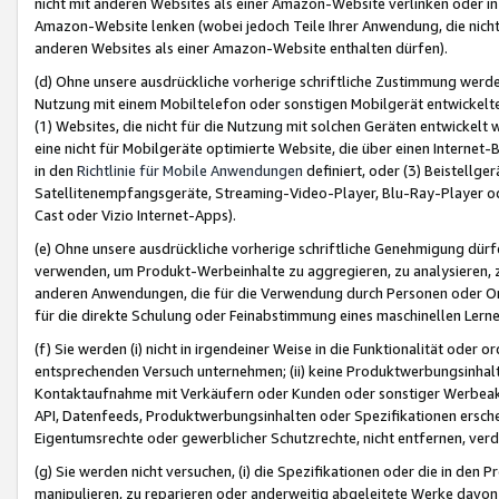
nicht mit anderen Websites als einer Amazon-Website verlinken oder i
Amazon-Website lenken (wobei jedoch Teile Ihrer Anwendung, die nich
anderen Websites als einer Amazon-Website enthalten dürfen).
(d) Ohne unsere ausdrückliche vorherige schriftliche Zustimmung werd
Nutzung mit einem Mobiltelefon oder sonstigen Mobilgerät entwickelt
(1) Websites, die nicht für die Nutzung mit solchen Geräten entwickelt
eine nicht für Mobilgeräte optimierte Website, die über einen Interne
in den
Richtlinie für Mobile Anwendungen
definiert, oder (3) Beistellge
Satellitenempfangsgeräte, Streaming-Video-Player, Blu-Ray-Player ode
Cast oder Vizio Internet-Apps).
(e) Ohne unsere ausdrückliche vorherige schriftliche Genehmigung dürfe
verwenden, um Produkt-Werbeinhalte zu aggregieren, zu analysieren, 
anderen Anwendungen, die für die Verwendung durch Personen oder Or
für die direkte Schulung oder Feinabstimmung eines maschinellen Lern
(f) Sie werden (i) nicht in irgendeiner Weise in die Funktionalität ode
entsprechenden Versuch unternehmen; (ii) keine Produktwerbungsinha
Kontaktaufnahme mit Verkäufern oder Kunden oder sonstiger Werbeaktiv
API, Datenfeeds, Produktwerbungsinhalten oder Spezifikationen erschei
Eigentumsrechte oder gewerblicher Schutzrechte, nicht entfernen, verd
(g) Sie werden nicht versuchen, (i) die Spezifikationen oder die in de
manipulieren, zu reparieren oder anderweitig abgeleitete Werke davon z