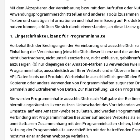
Mit dem Akzeptieren der Vereinbarung bzw. mit dem Aufrufen oder Nutz
Anwendungsprogrammierschnittstellen und anderer Tools (zusammen die
Texten und sonstigen Informationen und Inhalten in Bezug auf Produkte
nutzen können, erklären Sie sich damit einverstanden, an diese Lizenz 
1. Eingeschränkte Lizenz für Programminhalte
Vorbehaltlich der Bedingungen der Vereinbarung und ausschließlich z
Einhaltung der Vereinbarung (einschließlich dieser Lizenz und der ande
nicht übertragbare, nicht unterlizenzierbare, nicht exklusive, gebühren
anzuzeigen; (b) nur diejenigen der Amazon-Marken zu verwenden (wie in 
Programminhalte, ausschließlich auf Ihrer Website und in Übereinstimmu
API, Datenfeeds und Produkt-Werbeinhalte ausschließlich gemäß den Spe
Kopieren oder andere Verwenden von Programminhalten zugunsten Dri
Sammeln und Extrahieren von Daten. Zur Klarstellung: Zu den Program
Sie werden Programminhalte ausschließlich nach Maßgabe der Besti
hiermit eingeräumten Lizenz nutzen. Unbeschadet des Vorstehenden we
Umsätze auf eine Amazon-Website zu leiten, und werden Programminhal
Verbindung mit Programminhalten Besucher auf andere Websites als ein
unmittelbarem Zusammenhang mit den Programminhalten stehen, Links z
Nutzung der Programminhalte ausschließlich mit der betreffenden Pr
nicht mit einer anderen Webpage verlinken.