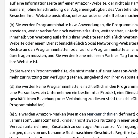
auf eine Informationsseite auf einer Amazon-Website, der nicht als Part
Bannern); ohne Einschränkung der Allgemeingültigkeit des Vorstehende
Besucher Ihrer Website unsichtbar, unlesbar oder unentzifferbar mache
(b) Sie werden Programminhalte bzw. Anwendungen, die Programminhalt
anzeigen, weder verkaufen noch weiterverkaufen, weitergeben, unterli
innerhalb von Werbung außerhalb Ihrer Website (einschließlich Werbun
Website oder einem Dienst (einschließlich Social Networking-Website
Rechte an den Programminhalten oder auf die Programminhalte an eine a
übertragen müssten, und Sie werden keine mit Ihrem Partner-Tag formati
Ihre Website ist.
(c) Sie werden Programminhalte, die nicht mehr auf einer Amazon-Websit
mehr zur Nutzung zur Verfügung stehen, umgehend von Ihrer Website e
(d) Sie werden keine Programminhalte, einschließlich in den Programmin
eine Person bzw. ein Unternehmen ein bestimmtes Produkt, eine Dienstle
geschäftlichen Beziehung oder Verbindung zu diesen steht (einschließli
Programminhalten).
(e) Sie werden Amazon-Marken (wie in den
Markenrichtlinien
definiert) 
„ammazon“, „amaozn“ und „kindel“) nicht zwecks Nutzung in einer Suc
Versuch unternehmen). Zusätzlich zu sonstigen Amazon zur Verfügung 
sorgen, dass von uns benannte Suchmaschinen Geschützte Begriffe (wie 