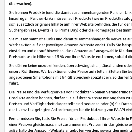
überwachen).
Sie können Produkte (und die damit zusammenhängenden Partner-Links)
hinzufügen. Partner-Links müssen auf Produkte (wie im Produktkatalog de
sich zusätzlich originäre Inhalte auf Ihrer Website befinden, die für 
Suchergebnisse, Events (z. B. Prime Day) oder die Homepages bestimmte
Sie müssen sämtliche Links und damit zusammenhängende Verweise auf z
Werbeaktion auf der jeweiligen Amazon-Website endet. Falls Sie beisp
einstellen und darauf hinweisen, dass Amazon auf ausgewählte Kleidun
Preisnachlass in Höhe von 15 % von Ihrer Website entfernen, sobald di
Sie dürfen keine unzutreffenden, überschwänglichen, täuschenden od
unsere Richtlinien, Werbeaktionen oder Preise aufstellen. Stellen Sie 
angebotenen Smartphone mit 64 GB Speicherkapazität ein, so dürfen S
führt.
Die Preise und die Verfügbarkeit von Produkten können Veränderungen 
Produkte ändern können, dürfen Sie auf Ihrer Website nur Angaben zu P
Preisen und Verfügbarkeit dargestellt sind bedienen oder (b) Sie Daten
der Lizenz festgelegten Anforderungen für die Nutzung von PA API einh
Ferner müssen Sie, falls Sie Preise für ein Produkt auf Ihrer Website in 
einer Preisvergleichsmaschine) zusammen mit Preisen für das gleiche o
außerhalb der Amazon-Website angeboten werden, jeweils den niedrigst