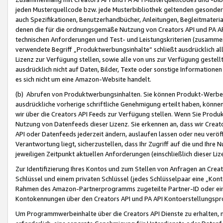
jeden Musterquellcode bzw. jede Musterbibliothek geltenden gesonder
auch Spezifikationen, Benutzerhandbücher, Anleitungen, Begleitmaterial
denen die für die ordnungsgemäße Nutzung von Creators API und PA A
technischen Anforderungen und Test- und Leistungskriterien (zusammen
verwendete Begriff „Produktwerbungsinhalte“ schließt ausdrücklich al
Lizenz zur Verfügung stellen, sowie alle von uns zur Verfügung gestel
ausdrücklich nicht auf Daten, Bilder, Texte oder sonstige Informatione
es sich nicht um eine Amazon-Website handelt.
(b) Abrufen von Produktwerbungsinhalten. Sie können Produkt-Werbein
ausdrückliche vorherige schriftliche Genehmigung erteilt haben, könn
wir über die Creators API Feeds zur Verfügung stellen. Wenn Sie Produk
Nutzung von Datenfeeds dieser Lizenz. Sie erkennen an, dass wir Creat
API oder Datenfeeds jederzeit ändern, auslaufen lassen oder neu veröffe
Verantwortung liegt, sicherzustellen, dass Ihr Zugriff auf die und Ihr
jeweiligen Zeitpunkt aktuellen Anforderungen (einschließlich dieser Liz
Zur Identifizierung Ihres Kontos und zum Stellen von Anfragen an Crea
Schlüssel und einem privaten Schlüssel (jedes Schlüsselpaar eine „Kon
Rahmen des Amazon-Partnerprogramms zugeteilte Partner-ID oder ein
Kontokennungen über den Creators API und PA API Kontoerstellungspro
Um Programmwerbeinhalte über die Creators API Dienste zu erhalten, m