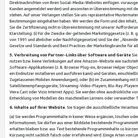
Direktnachrichten von Ihren Social-Media-Websites einfügen. vorausg
Kunden angemeldet werden) und ansonsten in Übereinstimmung mit der
stehen. Auf unser Verlangen stellen Sie uns repräsentative Mustermater
Bestimmungen eingehalten haben. Wir werden die Form und den Inhalt, di
Sie die Zertifizierung nicht in Übereinstimmung mit unserer Aufforderu
Klarstellung: (i) Für die Zwecke der geltenden Marketinggesetze (z. 
von 1991 und ähnlicher oder Nachfolgegesetze) sind Sie der „Absender“ j
Gesetze und Standards und Best Practices der Marketingbranche für 
5. Verbreitung von Partner-Links über Software und Geräte
Sie
nutzen bzw. keine Verlinkungen auf eine Amazon-Website wie nachsteh
Software-Applikationen (z. B. Browser Plug-ins, Browser Helper Objec
ein Endnutzer installieren und ausführen kann) und Geräten, einschlie
Zugelassenen Mobilen Anwendungen); oder (b) im Zusammenhang mit bzw.
Satellitenempfangsgeräte, Streaming-Video-Playern, Blu-Ray-Playern 
Viera Cast oder Vizio Internet Apps). Sie werden ohne ausdrückliche v
Entwicklung von Modellen des maschinellen Lernens oder verwandter 
6. Inhalte auf Ihrer Website
. Sie tragen die ausschließliche Verantwo
(a) Sie werden Programminhalte in keiner Weise ergänzen, löschen oder
Informationen; Sie dürfen aus einer Bilddatei bestehende Programminhal
erhalten bleiben bzw. aus Text bestehende Programminhalte so kürzen, 
Kürzung nicht sachlich falsch oder irreführend wird. Einige Arten von L