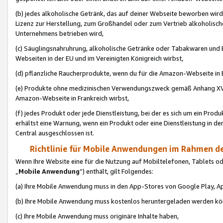
(b) jedes alkoholische Getränk, das auf deiner Webseite beworben wird
Lizenz zur Herstellung, zum Großhandel oder zum Vertrieb alkoholisch
Unternehmens betrieben wird,
(c) Säuglingsnahruhrung, alkoholische Getränke oder Tabakwaren und E
Webseiten in der EU und im Vereinigten Königreich wirbst,
(d) pflanzliche Raucherprodukte, wenn du für die Amazon-Webseite in B
(e) Produkte ohne medizinischen Verwendungszweck gemäß Anhang XVI 
Amazon-Webseite in Frankreich wirbst,
(f) jedes Produkt oder jede Dienstleistung, bei der es sich um ein Prod
erhältst eine Warnung, wenn ein Produkt oder eine Dienstleistung in de
Central ausgeschlossen ist.
Richtlinie für Mobile Anwendungen im Rahmen de
Wenn Ihre Website eine für die Nutzung auf Mobiltelefonen, Tablets 
„
Mobile Anwendung
“) enthält, gilt Folgendes:
(a) Ihre Mobile Anwendung muss in den App-Stores von Google Play, A
(b) Ihre Mobile Anwendung muss kostenlos heruntergeladen werden könn
(c) Ihre Mobile Anwendung muss originäre Inhalte haben,