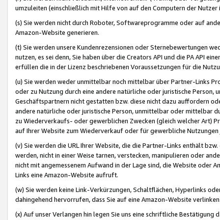
umzuleiten (einschließlich mit Hilfe von auf den Computern der Nutzer i
(s) Sie werden nicht durch Roboter, Softwareprogramme oder auf andere
Amazon-Website generieren.
(t) Sie werden unsere Kundenrezensionen oder Sternebewertungen wed
nutzen, es sei denn, Sie haben über die Creators API und die PA API e
erfüllen die in der Lizenz beschriebenen Voraussetzungen für die Nutzu
(u) Sie werden weder unmittelbar noch mittelbar über Partner-Links P
oder zu Nutzung durch eine andere natürliche oder juristische Person,
Geschäftspartnern nicht gestatten bzw. diese nicht dazu auffordern od
andere natürliche oder juristische Person, unmittelbar oder mittelbar
zu Wiederverkaufs- oder gewerblichen Zwecken (gleich welcher Art) 
auf Ihrer Website zum Wiederverkauf oder für gewerbliche Nutzungen 
(v) Sie werden die URL Ihrer Website, die die Partner-Links enthält b
werden, nicht in einer Weise tarnen, verstecken, manipulieren oder and
nicht mit angemessenem Aufwand in der Lage sind, die Website oder A
Links eine Amazon-Website aufruft.
(w) Sie werden keine Link-Verkürzungen, Schaltflächen, Hyperlinks ode
dahingehend hervorrufen, dass Sie auf eine Amazon-Website verlinken
(x) Auf unser Verlangen hin legen Sie uns eine schriftliche Bestätigung