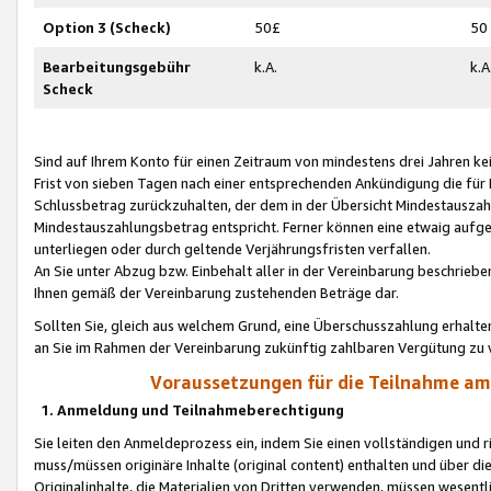
Option 3 (Scheck)
50£
50
Bearbeitungsgebühr
k.A.
k.A
Scheck
Sind auf Ihrem Konto für einen Zeitraum von mindestens drei Jahren kein
Frist von sieben Tagen nach einer entsprechenden Ankündigung die für
Schlussbetrag zurückzuhalten, der dem in der Übersicht Mindestausz
Mindestauszahlungsbetrag entspricht. Ferner können eine etwaig aufg
unterliegen oder durch geltende Verjährungsfristen verfallen.
An Sie unter Abzug bzw. Einbehalt aller in der Vereinbarung beschrieb
Ihnen gemäß der Vereinbarung zustehenden Beträge dar.
Sollten Sie, gleich aus welchem Grund, eine Überschusszahlung erhalte
an Sie im Rahmen der Vereinbarung zukünftig zahlbaren Vergütung zu 
Voraussetzungen für die Teilnahme a
1. Anmeldung und Teilnahmeberechtigung
Sie leiten den Anmeldeprozess ein, indem Sie einen vollständigen und 
muss/müssen originäre Inhalte (original content) enthalten und über d
Originalinhalte, die Materialien von Dritten verwenden, müssen wese