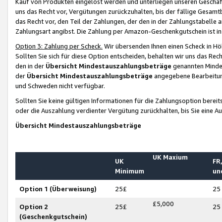
Kauf von Produkten eingelöst werden und unterliegen unseren Geschäf
uns das Recht vor, Vergütungen zurückzuhalten, bis der fällige Gesamt
das Recht vor, den Teil der Zahlungen, der den in der Zahlungstabelle 
Zahlungsart angibst. Die Zahlung per Amazon-Geschenkgutschein ist in
Option 3: Zahlung per Scheck.
Wir übersenden Ihnen einen Scheck in Höh
Sollten Sie sich für diese Option entscheiden, behalten wir uns das Rec
den in der
Übersicht Mindestauszahlungsbeträge
genannten Mindest
der
Übersicht Mindestauszahlungsbeträge
angegebene Bearbeitung
und Schweden nicht verfügbar.
Sollten Sie keine gültigen Informationen für die Zahlungsoption bereit
oder die Auszahlung verdienter Vergütung zurückhalten, bis Sie eine A
Übersicht Mindestauszahlungsbeträge
UK Maxium
UK
FR,
Minimum
un
Option 1 (Überweisung)
25£
25
£5,000
Option 2
25£
25
(Geschenkgutschein)