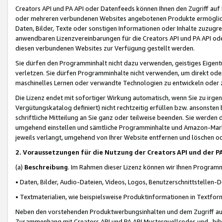
Creators API und PA API oder Datenfeeds können Ihnen den Zugriff auf D
oder mehreren verbundenen Websites angebotenen Produkte ermögliche
Daten, Bilder, Texte oder sonstigen Informationen oder Inhalte zuzugre
anwendbaren Lizenzvereinbarungen für die Creators API und PA API od
diesen verbundenen Websites zur Verfügung gestellt werden.
Sie dürfen den Programminhalt nicht dazu verwenden, geistiges Eigent
verletzen. Sie dürfen Programminhalte nicht verwenden, um direkt ode
maschinelles Lernen oder verwandte Technologien zu entwickeln oder zu
Die Lizenz endet mit sofortiger Wirkung automatisch, wenn Sie zu irg
Vergütungskatalog definiert) nicht rechtzeitig erfüllen bzw. ansonsten
schriftliche Mitteilung an Sie ganz oder teilweise beenden. Sie werden
umgehend einstellen und sämtliche Programminhalte und Amazon-Marke
jeweils verlangt, umgehend von Ihrer Website entfernen und löschen od
2. Voraussetzungen für die Nutzung der Creators API und der P
(a)
Beschreibung
. Im Rahmen dieser Lizenz können wir Ihnen Programmi
• Daten, Bilder, Audio-Dateien, Videos, Logos, Benutzerschnittstellen-
• Textmaterialien, wie beispielsweise Produktinformationen in Textfor
Neben den vorstehenden Produktwerbungsinhalten und dem Zugriff auf 
Zusammenhang mit Creators API und PA API Musterquellcodes und -bibli