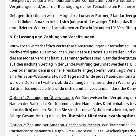
(beispielsweise durch Manipulation oder Kombination von Attributions-
Vergütungen und/oder der Beendigung deiner Teilnahme am Partnerp
Gelegentlich können wir die Möglichkeit unserer Partner, Standardv
einschränken. Amazon behält sich (ungeachtet etwaiger Fristen) das Re
modifizieren. Weitere Informationen zu Einschränkungen für Vergütung
6. Erfassung und Zahlung von Vergütungen
Wir werden wirtschaftlich vertretbare Anstrengungen unternehmen, um 
Nachverfolgung zu ermöglichen und unsere Berichte zu erstellen und di
diesem Monat verdient hast, zusammengefasst sind. Standardvergütung
auf den nächsten Betrag in der Landeswährung gerundet werden (z. B. C
über oder unter dem in deiner Preiskarte angegebenen Satz liegt. Wir
eine Amazon-Webseite etwa 60 Tage nach Ende jedes Kalendermonats, i
wurden. Du kannst wählen, ob du Zahlungen in einer anderen Währung
dafür entscheidest, erklärst du dich damit einverstanden, dass die K
Option 1: Zahlung per Überweisung.
Wir überweisen Ihre Vergütung dir
Namen der Bank, die Kontonummer, den Namen des Kontoinhabers bzw. a
erforderlich) nennen. Sollten Sie sich für diese Option entscheiden, be
fällige Gesamtbetrag den in der
Übersicht Mindestauszahlungsbet
Option 2: Zahlung per Amazon-Geschenkgutschein.
Wir übersenden Ihne
Partnerkonto genannte Haupt-E-Mail-Adresse. Diese Geschenkgutschei