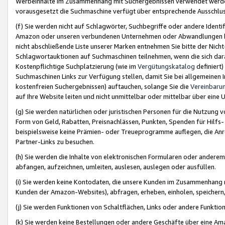
Werbeinhalte im Zusammenhang mit Suchergebnissen verwendet werden,
vorausgesetzt die Suchmaschine verfügt über entsprechende Ausschlu
(f) Sie werden nicht auf Schlagwörter, Suchbegriffe oder andere Ident
Amazon oder unseren verbundenen Unternehmen oder Abwandlungen bzw
nicht abschließende Liste unserer Marken entnehmen Sie bitte der Nich
Schlagwortauktionen auf Suchmaschinen teilnehmen, wenn die sich da
Kostenpflichtige Suchplatzierung (wie im
Vergütungskatalog
definiert
Suchmaschinen Links zur Verfügung stellen, damit Sie bei allgemeinen I
kostenfreien Suchergebnissen) auftauchen, solange Sie die
Vereinbaru
auf Ihre Website leiten und nicht unmittelbar oder mittelbar über eine
(g) Sie werden natürlichen oder juristischen Personen für die Nutzung 
Form von Geld, Rabatten, Preisnachlässen, Punkten, Spenden für Hilfs
beispielsweise keine Prämien- oder Treueprogramme auflegen, die Anrei
Partner-Links zu besuchen.
(h) Sie werden die Inhalte von elektronischen Formularen oder anderem M
abfangen, aufzeichnen, umleiten, auslesen, auslegen oder ausfüllen.
(i) Sie werden keine Kontodaten, die unsere Kunden im Zusammenhang 
Kunden der Amazon-Websites), abfragen, erheben, einholen, speichern,
(j) Sie werden Funktionen von Schaltflächen, Links oder andere Funkti
(k) Sie werden keine Bestellungen oder andere Geschäfte über eine Ama