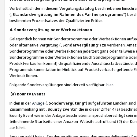
Vorbehaltlich der in diesem Vergütungskatalog beschriebenen Einschr
(„
Standardvergütung im Rahmen des Partnerprogramms
“) besc
bestimmten Prozentsatzes der Qualifizierten Erlöse.
4. Sondervergütung oder Werbeaktionen
Gelegentlich können wir Sonderprogramme oder Werbeaktionen auflegen,
oder alternative Vergütung („
Sondervergütung
”) zu verdienen. Amazo
Sonderprogramme oder Werbeaktionen jederzeit ganz oder teilweise einz
Sonderprogramme oder Werbeaktionen (auch Sonderprogramme oder We
Produktverkäufen kommt) disqualifizierende Ausschlusstatbestände, di
Programmdokumentation im Hinblick auf Produktverkäufe geltende E
Werbeaktionen.
Folgende Sondervergütungen sind derzeit verfügbar:
hier
.
(a) Bounty Events
In den in der
Anlage
(„
Sondervergütung
“) aufgeführten Ländern sind
Zusammenhang mit „
Bounty Events
“ die in dieser Ziffer 4 (a) besch
Bounty Event wie in der Anlage beschrieben anspruchsberechtigt sein mu
teilnehmende Startseite einer Amazon-Website aufruft und (2) der Kun
ausführt.
Amazon zahlt keine Sondervergütung, wenn das zugrundeliegende Boun