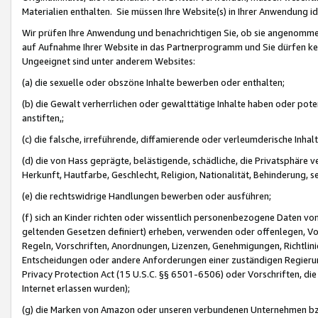
Materialien enthalten. Sie müssen Ihre Website(s) in Ihrer Anwendung ide
Wir prüfen Ihre Anwendung und benachrichtigen Sie, ob sie angenommen
auf Aufnahme Ihrer Website in das Partnerprogramm und Sie dürfen kei
Ungeeignet sind unter anderem Websites:
(a) die sexuelle oder obszöne Inhalte bewerben oder enthalten;
(b) die Gewalt verherrlichen oder gewalttätige Inhalte haben oder pot
anstiften,;
(c) die falsche, irreführende, diffamierende oder verleumderische Inha
(d) die von Hass geprägte, belästigende, schädliche, die Privatsphäre v
Herkunft, Hautfarbe, Geschlecht, Religion, Nationalität, Behinderung, 
(e) die rechtswidrige Handlungen bewerben oder ausführen;
(f) sich an Kinder richten oder wissentlich personenbezogene Daten vo
geltenden Gesetzen definiert) erheben, verwenden oder offenlegen, Vo
Regeln, Vorschriften, Anordnungen, Lizenzen, Genehmigungen, Richtlini
Entscheidungen oder andere Anforderungen einer zuständigen Regierung
Privacy Protection Act (15 U.S.C. §§ 6501-6506) oder Vorschriften, di
Internet erlassen wurden);
(g) die Marken von Amazon oder unseren verbundenen Unternehmen b