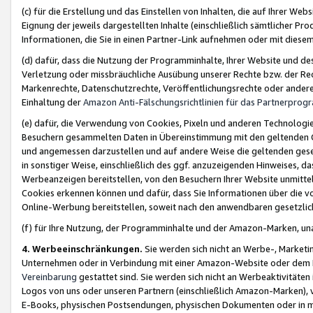
(c) für die Erstellung und das Einstellen von Inhalten, die auf Ihrer We
Eignung der jeweils dargestellten Inhalte (einschließlich sämtlicher 
Informationen, die Sie in einen Partner-Link aufnehmen oder mit diese
(d) dafür, dass die Nutzung der Programminhalte, Ihrer Website und des 
Verletzung oder missbräuchliche Ausübung unserer Rechte bzw. der Recht
Markenrechte, Datenschutzrechte, Veröffentlichungsrechte oder anderer
Einhaltung der
Amazon Anti-Fälschungsrichtlinien für das Partnerpro
(e) dafür, die Verwendung von Cookies, Pixeln und anderen Technologien
Besuchern gesammelten Daten in Übereinstimmung mit den geltenden Ge
und angemessen darzustellen und auf andere Weise die geltenden geset
in sonstiger Weise, einschließlich des ggf. anzuzeigenden Hinweises, d
Werbeanzeigen bereitstellen, von den Besuchern Ihrer Website unmitte
Cookies erkennen können und dafür, dass Sie Informationen über die v
Online-Werbung bereitstellen, soweit nach den anwendbaren gesetzlic
(f) für Ihre Nutzung, der Programminhalte und der Amazon-Marken, u
4. Werbeeinschränkungen.
Sie werden sich nicht an Werbe-, Market
Unternehmen oder in Verbindung mit einer Amazon-Website oder dem Pa
Vereinbarung
gestattet sind. Sie werden sich nicht an Werbeaktivitäten
Logos von uns oder unseren Partnern (einschließlich Amazon-Marken), 
E-Books, physischen Postsendungen, physischen Dokumenten oder in 