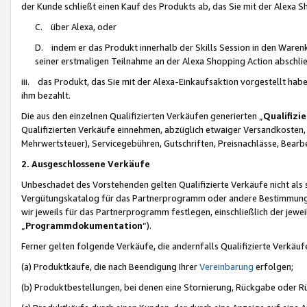
der Kunde schließt einen Kauf des Produkts ab, das Sie mit der Alexa 
C. über Alexa, oder
D. indem er das Produkt innerhalb der Skills Session in den Waren
seiner erstmaligen Teilnahme an der Alexa Shopping Action abschlie
iii. das Produkt, das Sie mit der Alexa-Einkaufsaktion vorgestellt ha
ihm bezahlt.
Die aus den einzelnen Qualifizierten Verkäufen generierten „
Qualifizi
Qualifizierten Verkäufe einnehmen, abzüglich etwaiger Versandkosten
Mehrwertsteuer), Servicegebühren, Gutschriften, Preisnachlässe, Bear
2. Ausgeschlossene Verkäufe
Unbeschadet des Vorstehenden gelten Qualifizierte Verkäufe nicht als
Vergütungskatalog für das Partnerprogramm oder andere Bestimmungen,
wir jeweils für das Partnerprogramm festlegen, einschließlich der jewe
„
Programmdokumentation
“).
Ferner gelten folgende Verkäufe, die andernfalls Qualifizierte Verkä
(a) Produktkäufe, die nach Beendigung Ihrer
Vereinbarung
erfolgen;
(b) Produktbestellungen, bei denen eine Stornierung, Rückgabe oder R