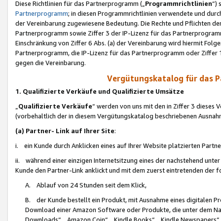
Diese Richtlinien für das Partnerprogramm („
Programmrichtlinien
“)
Partnerprogramm
; in diesen Programmrichtlinien verwendete und durch
der Vereinbarung zugewiesene Bedeutung. Die Rechte und Pflichten de
Partnerprogramm sowie Ziffer 3 der IP-Lizenz für das Partnerprogram
Einschränkung von Ziffer 6 Abs. (a) der Vereinbarung wird hiermit Fol
Partnerprogramm, die IP-Lizenz für das Partnerprogramm oder Ziffer 1
gegen die Vereinbarung.
Vergütungskatalog für das 
1. Qualifizierte Verkäufe und Qualifizierte Umsätze
„
Qualifizierte Verkäufe
“ werden von uns mit den in Ziffer 3 diese
(vorbehaltlich der in diesem Vergütungskatalog beschriebenen Ausnah
(a) Partner- Link auf Ihrer Site
:
i. ein Kunde durch Anklicken eines auf Ihrer Website platzierten Part
ii. während einer einzigen Internetsitzung eines der nachstehend unter (i)
Kunde den Partner-Link anklickt und mit dem zuerst eintretenden der f
A. Ablauf von 24 Stunden seit dem Klick,
B. der Kunde bestellt ein Produkt, mit Ausnahme eines digitalen P
Download einer Amazon Software oder Produkte, die unter dem N
Downloads“, „Amazon Coin“, „Kindle Books“, „Kindle Newspapers“, „