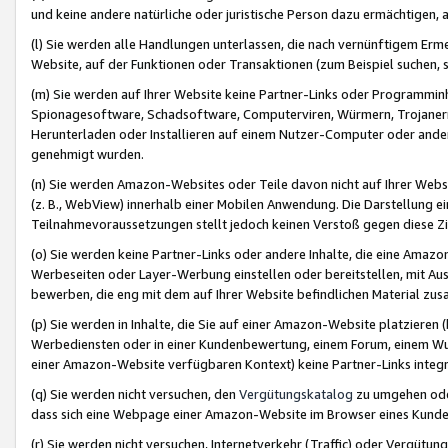
und keine andere natürliche oder juristische Person dazu ermächtigen, a
(l) Sie werden alle Handlungen unterlassen, die nach vernünftigem Erme
Website, auf der Funktionen oder Transaktionen (zum Beispiel suchen, s
(m) Sie werden auf Ihrer Website keine Partner-Links oder Programmin
Spionagesoftware, Schadsoftware, Computerviren, Würmern, Trojaner
Herunterladen oder Installieren auf einem Nutzer-Computer oder ande
genehmigt wurden.
(n) Sie werden Amazon-Websites oder Teile davon nicht auf Ihrer Websi
(z. B., WebView) innerhalb einer Mobilen Anwendung. Die Darstellung ein
Teilnahmevoraussetzungen stellt jedoch keinen Verstoß gegen diese Zif
(o) Sie werden keine Partner-Links oder andere Inhalte, die eine Am
Werbeseiten oder Layer-Werbung einstellen oder bereitstellen, mit Au
bewerben, die eng mit dem auf Ihrer Website befindlichen Material z
(p) Sie werden in Inhalte, die Sie auf einer Amazon-Website platzier
Werbediensten oder in einer Kundenbewertung, einem Forum, einem Wun
einer Amazon-Website verfügbaren Kontext) keine Partner-Links integr
(q) Sie werden nicht versuchen, den
Vergütungskatalog
zu umgehen oder
dass sich eine Webpage einer Amazon-Website im Browser eines Kunden 
(r) Sie werden nicht versuchen, Internetverkehr (Traffic) oder Vergü