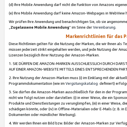
(d) Ihre Mobile Anwendung darf nicht die Funktion von Amazons eige
(e) Ihre Mobile Anwendung darf keine Amazon-Webpages in WebView 
Wir prüfen Ihre Anwendung und benachrichtigen Sie, ob sie angenomm
„
Zugelassene Mobile Anwendung
“ im Sinne der
Vereinbarung
.
Markenrichtlinien für das 
Diese Richtlinien gelten für die Nutzung der Marken, die wir Ihnen als 
müssen jederzeit strikt eingehalten werden, und jede Nutzung der Ama
Lizenzen bezüglich Ihrer Nutzung der Amazon-Marken.
1. SIE DÜRFEN DIE AMAZON-MARKEN AUSSCHLIESSLICH DURCH DARS
AUF EINER AMAZON-WEBSITE MITTELS EINES ENTSPRECHENDEN PART
2. Ihre Nutzung der Amazon-Marken muss (i) im Einklang mit der aktuells
Programmdokumentation (wie im
Vergütungskatalog
definiert) erfolg
3. Sie dürfen die Amazon-Marken ausschließlich für den in der Progr
nicht wie folgt nutzen oder darstellen: (i) in einer Weise, die ein Spo
Produkte und Dienstleistungen zu verunglimpfen, (iii) in einer Weise
schädigen könnte, oder (iv) in Offline-Materialien oder E-Mails (z. B.
Dokumenten oder mündlicher Werbung).
4. Wir werden Ihnen ein Bild bzw. Bilder der Amazon-Marken zur Verfüg