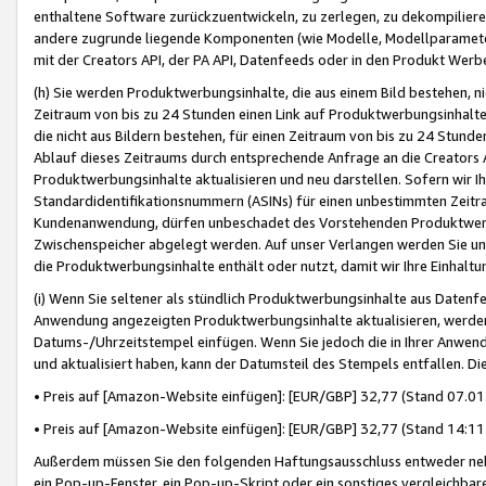
enthaltene Software zurückzuentwickeln, zu zerlegen, zu dekompilier
andere zugrunde liegende Komponenten (wie Modelle, Modellparameter
mit der Creators API, der PA API, Datenfeeds oder in den Produkt Werb
(h) Sie werden Produktwerbungsinhalte, die aus einem Bild bestehen, ni
Zeitraum von bis zu 24 Stunden einen Link auf Produktwerbungsinhalte
die nicht aus Bildern bestehen, für einen Zeitraum von bis zu 24 Stund
Ablauf dieses Zeitraums durch entsprechende Anfrage an die Creators 
Produktwerbungsinhalte aktualisieren und neu darstellen. Sofern wir Ih
Standardidentifikationsnummern (ASINs) für einen unbestimmten Zeitra
Kundenanwendung, dürfen unbeschadet des Vorstehenden Produktwerbu
Zwischenspeicher abgelegt werden. Auf unser Verlangen werden Sie un
die Produktwerbungsinhalte enthält oder nutzt, damit wir Ihre Einhalt
(i) Wenn Sie seltener als stündlich Produktwerbungsinhalte aus Datenfe
Anwendung angezeigten Produktwerbungsinhalte aktualisieren, werden 
Datums-/Uhrzeitstempel einfügen. Wenn Sie jedoch die in Ihrer Anwe
und aktualisiert haben, kann der Datumsteil des Stempels entfallen. Dies
• Preis auf [Amazon-Website einfügen]: [EUR/GBP] 32,77 (Stand 07.01.
• Preis auf [Amazon-Website einfügen]: [EUR/GBP] 32,77 (Stand 14:11 
Außerdem müssen Sie den folgenden Haftungsausschluss entweder neb
ein Pop-up-Fenster, ein Pop-up-Skript oder ein sonstiges vergleichba