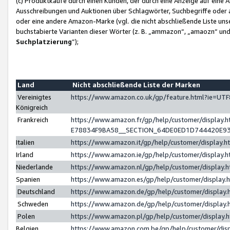
(c) Produktkäufe durch einen Kunden, der durch eine Anzeige auf eine 
Ausschreibungen und Auktionen über Schlagwörter, Suchbegriffe oder 
oder eine andere Amazon-Marke (vgl. die nicht abschließende Liste un
buchstabierte Varianten dieser Wörter (z. B. „ammazon“, „amaozn“ und „
Suchplatzierung
”);
Land
Nicht abschließende Liste der Marken
Vereinigtes
https://www.amazon.co.uk/gp/feature.html?ie=U
Königreich
Frankreich
https://www.amazon.fr/gp/help/customer/displa
E78834F9BA58__SECTION_64DE0ED1D744420E9
Italien
https://www.amazon.it/gp/help/customer/display
Irland
https://www.amazon.ie/gp/help/customer/displa
Niederlande
https://www.amazon.nl/gp/help/customer/display
Spanien
https://www.amazon.es/gp/help/customer/display
Deutschland
https://www.amazon.de/gp/help/customer/displa
Schweden
https://www.amazon.de/gp/help/customer/displa
Polen
https://www.amazon.pl/gp/help/customer/display
Belgien
https://www.amazon.com.be/gp/help/customer/d