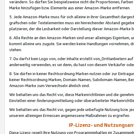
verändern. So dürfen Sie beispielsweise nicht die Proportionen, Farb
Marke hinzufügen bzw. Elemente aus einer Amazon-Marke entfernen.
5. Jede Amazon-Marke muss für sich alleine in ihrer Gesamtheit darge
grafischen oder Textelementen muss ein hinreichender Abstand gegebe
platzieren, der die Lesbarkeit oder Darstellung dieser Amazon-Marke b
6. Alle Rechte an den Amazon-Marken sind unser alleiniges Eigentum, 
kommt alleine uns zugute. Sie werden keine Handlungen vornehmen, 
stehen.
7. Du darfst kein Logo von, oder Inhalte erstellt von,
Drittanbietern au
anderweitig verwenden, es sei denn, du hast von diesem Verkäufer oder
8. Sie dürfen in keiner Rechtsordnung Marken nutzen oder zur Eintragu
keiner Rechtsordnung Marken, Domain-Namen, Subdomain-Namen, Benu
Amazon-Marke zum Verwechseln ähnlich sind.
Wir behalten uns das Recht vor, diese Markenrichtlinien und die gene
Einstellen einer Änderungsmitteilung oder überarbeiteter Markenricht
Wir behalten uns das Recht vor, gegen jede unbefugte Nutzung bzw. jede 
unserem alleinigen Ermessen angemessene Maßnahmen zu ergreifen.
IP-Lizenz- und Nutzungsan
Diese Lizenz regelt Ihre Nutzung von Programminhalten im Zusammen